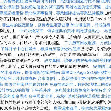
二的宴會餐點
護照申請所需材料，為您的出國旅行做準備
按摩
都乾淨如新
強化網站優化的SEO服務
高雄地區的優質牙醫，提
專業記帳服務
新北律師事務所，專業團隊提供專業法律服務
加
除了對所有加拿大過境點的所有入境限制，包括證明對Covid-1
業
養生村的照護服務，讓長者生活更健康
除白蟻推薦，尋找值得
輸入移動應用。
中式外燴菜單，傳承經典的美味
精緻茶會點心，為
小路，但在加拿大北部同樣令人著迷，那裡的巨大河流流入北
信的區域，在野外可以看到北極熊。
二手攤車回收服務，方便
了解月子中心住幾天，根據自身需求做出選擇
旅行者可以發現Na
丘吉爾，白馬和耶洛奈夫的城市。 在許多美麗的建築物中，加
型新哥特式建築綜合大樓。
設立墓園，讓先人的靈魂長眠於寧靜
，在此期間，遊客將有機會在加拿大觀看歷史博物館。
完整的工
證的申請過程，提供清晰的辦理指南
掌握On-Page SEO優化技巧
的歸宿
北屯按摩療程
台東徵信社，為您提供全方位的徵信解決
新
換護照的常見問題與解答
免費律師詢問，解答您法律上的疑
設計對SEO的影響
下午茶外燴，為您帶來輕鬆愉快的午後時光
足您的宴會需求
台中居家清潔，為您打造乾淨的家居環境
北部
博物館概述了各種印度部落的人種志和自白人到來以來的歷史
1000多個較小或較大的島嶼。
房屋漏水處理，提供您房屋漏水