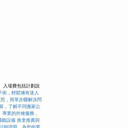
入場費包括計劃說
手術，輕鬆擁有迷人
護照，簡單步驟解決問
算，了解不同搬家公
。
專業的外燴服務，
輔聽設備
推拿推薦與
計師證照，為您的業