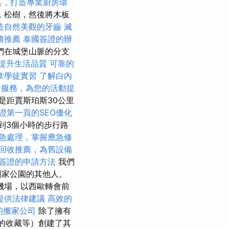
具，打造專業廚房環
，松樹，然後將木板
造自然美觀的牙齒
滅
務推薦
泰國簽證的辦
們在城堡山脈的分支
者提升生活品質
可靠的
拿學徒實習
了解白內
燴服務，為您的活動提
是距賈斯珀斯30公里
證第一頁的SEO優化
到3個小時的步行路
急處理，掌握應急修
回收推薦，為舊設備
簽證的申請方法
我們
國家公園的其他人。
機場，以西歐轉會前
提供法律建議
高效的
的搬家公司
除了擁有
柱的收藏等）創建了其