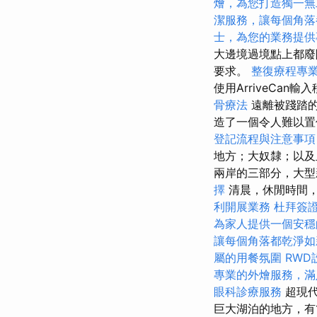
燴，為您打造獨一無
潔服務，讓每個角落
士，為您的業務提供
大邊境過境點上都廢
要求。
整復療程專
使用ArriveCan
骨療法
遠離被踐踏的
造了一個令人難以置
登記流程與注意事項
地方；大奴隸；以及
兩岸的三部分，大
擇
清晨，休閒時間
利開展業務
杜拜簽
為家人提供一個安穩
讓每個角落都乾淨如
屬的用餐氛圍
RWD
專業的外燴服務，滿
眼科診療服務
超現代
巨大湖泊的地方，有