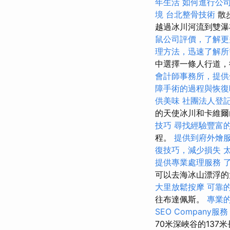
年生活
如何進行公
境
台北整骨技術
散
越過冰川河流到雙
鼠公司評價，了解更
理方法，迅速了解所
中選擇一條人行道，
會計師事務所，提供
障手術的過程與恢復
供美味
社團法人登
的天使冰川和卡維
技巧
尋找經驗豐富
程。
提供到府外燴
復技巧，減少損失
提供專業處理服務
可以去海冰山漂浮的
大里放鬆按摩
可靠
往布達佩斯。
專業
SEO Company服務
70米深峽谷的13