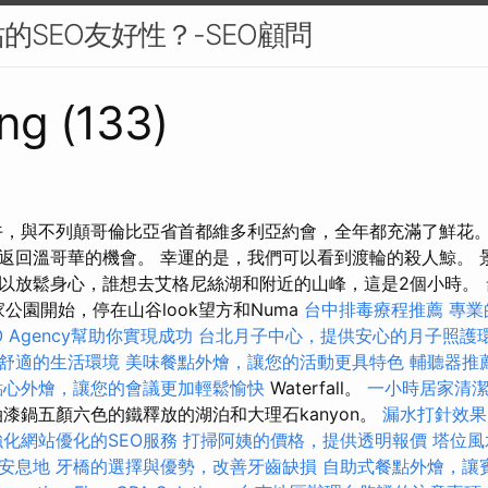
的SEO友好性？-SEO顧問
ng (133)
午，與不列顛哥倫比亞省首都維多利亞約會，全年都充滿了鮮花。
返回溫哥華的機會。 幸運的是，我們可以看到渡輪的殺人鯨。 
以放鬆身心，誰想去艾格尼絲湖和附近的山峰，這是2個小時。
國家公園開始，停在山谷look望方和Numa
台中排毒療程推薦
專業
O Agency幫助你實現成功
台北月子中心，提供安心的月子照護
舒適的生活環境
美味餐點外燴，讓您的活動更具特色
輔聽器推
點心外燴，讓您的會議更加輕鬆愉快
Waterfall。
一小時居家清
漆鍋五顏六色的鐵釋放的湖泊和大理石kanyon。
漏水打針效果
強化網站優化的SEO服務
打掃阿姨的價格，提供透明報價
塔位風
安息地
牙橋的選擇與優勢，改善牙齒缺損
自助式餐點外燴，讓