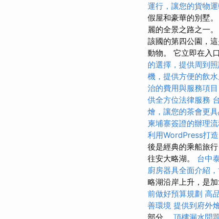
運行，讓您的貨物運
假屋和豪華的別墅。
麗的全景之路之一。 
該國的第四公園，這
動物。 它立即在入口處
的選擇，提供周到照
機，提供方便的飲水
治的費用與服務項目
供全方位法律服務
燴，讓您的茶會更具
柬埔寨簽證的辦理流
利用WordPress
後是經典的乘船旅
往安大略湖。
台中
廚房器具全面介紹，
略湖沿岸上升，是加
前做好預算規劃
高
善環境
提供到府外
部分。
頂樓漏水問