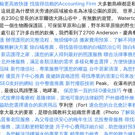
輸更高效快捷
找值得信賴的Accounting Firm
大多數島嶼都是
 這就是為什麼班夫旁邊的區域被命名為冰場公園的原因。 世界
在230公里長的冰菲爾德大路山谷中，有無數的遊覽。 Waterton
是一個生物圈保護區，可保留草原和山脈，野羊和草原狼的野生
引起了許多自然的欽佩，我們看到了2700 Anderson - 慶
護
辦理護照的完整流程，無煩惱申請
搬家費用預算，了解不同
服務解決方案
除白蟻推薦，尋找值得信賴的白蟻防治公司
除白
新店護理之家，讓您的家人得到最好的照護服務
聯合法律事務
台北外燴服務，滿足各類活動的需求
多樣化餐盒選擇，方便快捷
品味
新竹徵信社，專業服務守護您的權益
台中居家清潔，為您
程
優質月子中心推薦
復健師資格證照
尋找專業的清潔公司來改
打造SEO友好的網站
台中整復推薦
新竹撥筋技術
Peak。 在瀑布
行，最後以馬蹄墜落，咆哮著。
保證第一頁的SEO優化技巧
午後
泰式按摩排毒療程
基隆律師，當地可靠的法律顧問
戶外婚禮外燴
協助您選擇適合的廚房用品
亨利堡（Fort
適合您的台北會計事
拿大最大的要塞，是聯合國教科文組織世界遺產（Photo
了解裝
品質養老院服務，為父母提供安心的晚年生活
北投整骨服務
尋找
燴服務，讓活動更輕鬆便捷
月子中心費用詳細介紹，助您做好預
題，為您解決頂樓漏水的專業方案
精準聽力檢查，為您的聽力健