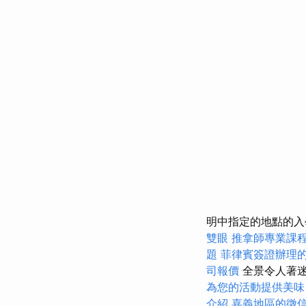
明中指定的地點的
雙眼
推拿師專業課
題
菲律賓簽證辦理
司報價
全景令人著迷
為您的活動提供美味
介紹
嘉義地區的徵