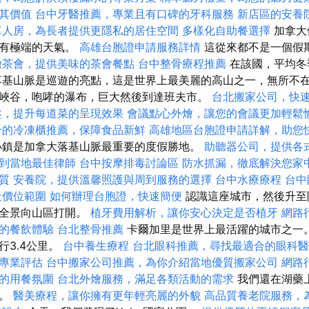
其價值
台中牙醫推薦，專業且有口碑的牙科服務
新店區的安養
單人房，為長者提供更隱私的居住空間
多樣化自助餐選擇
加拿大
都有極端的天氣。
高雄台胞證申請服務詳情
這從來都不是一個假
緻茶會，提供美味的茶會餐點
台中整骨療程推薦
在該國，平均冬
落基山脈是巡遊的亮點，這是世界上最美麗的高山之一，無所不
峽谷，咆哮的瀑布，巨大然後到達班夫市。
台北搬家公司，快
盤，提升每道菜的呈現效果
會議點心外燴，讓您的會議更加輕鬆
合的冷凍櫃推薦，保障食品新鮮
高雄地區台胞證申請詳解，助您
小鎮是加拿大落基山脈最重要的度假勝地。
助聽器公司，提供各
到當地最佳律師
台中按摩排毒討論區
防水抓漏，徹底解決您家
質
安養院，提供溫馨照護與周到服務的選擇
台中水療療程
台中
社價位範圍
如何辦理台胞證，快速簡便
認識這座城市，然後升至
的全景向山區打開。
植牙費用解析，讓你安心決定是否植牙
網路
的餐飲體驗
台北整骨推薦
卡爾加里是世界上最活躍的城市之一。
行3.4公里。
台中養生療程
台北眼科推薦，尋找最適合的眼科醫
專業評估
台中搬家公司推薦，為你介紹當地優質搬家公司
網路
的用餐氛圍
台北外燴服務，滿足各類活動的需求
我們還在湖藥
景。
醫美療程，讓你擁有更年輕亮麗的外貌
高品質養老院服務，