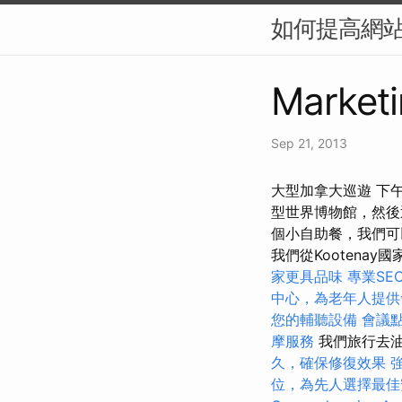
如何提高網站
Marketi
Sep 21, 2013
大型加拿大巡遊 下
型世界博物館，然後
個小自助餐，我們可
我們從Kootenay
家更具品味
專業SE
中心，為老年人提供
您的輔聽設備
會議
摩服務
我們旅行去油
久，確保修復效果
位，為先人選擇最佳