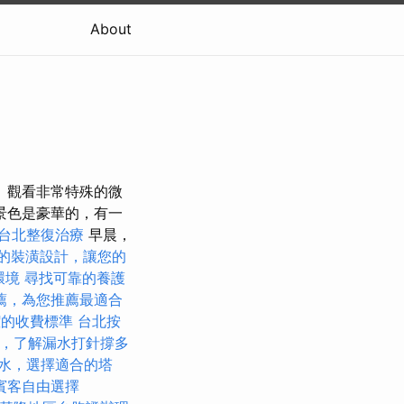
About
 觀看非常特殊的微
景色是豪華的，有一
台北整復治療
早晨，
的裝潢設計，讓您的
環境
尋找可靠的養護
薦，為您推薦最適合
潔的收費標準
台北按
，了解漏水打針撐多
水，選擇適合的塔
賓客自由選擇