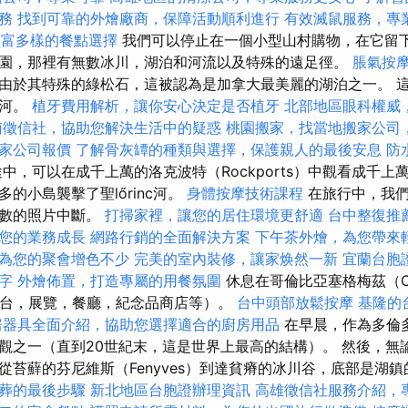
務
找到可靠的外燴廠商，保障活動順利進行
有效滅鼠服務，專
，豐富多樣的餐點選擇
我們可以停止在一個小型山村購物，在它留
園，那裡有無數冰川，湖泊和河流以及特殊的遠足徑。
脹氣按
由於其特殊的綠松石，這被認為是加拿大最美麗的湖泊之一。 
c河。
植牙費用解析，讓你安心決定是否植牙
北部地區眼科權威
南徵信社，協助您解決生活中的疑惑
桃園搬家，找當地搬家公司
家公司報價
了解骨灰罈的種類與選擇，保護親人的最後安息
防
中，可以在成千上萬的洛克波特（Rockports）中觀看成千上
的小島襲擊了聖lőrinc河。
身體按摩技術課程
在旅行中，我
無數的照片中斷。
打掃家裡，讓您的居住環境更舒適
台中整復推
您的業務成長
網路行銷的全面解決方案
下午茶外燴，為您帶來
為您的聚會增色不少
完美的室內裝修，讓家焕然一新
宜蘭台胞
字
外燴佈置，打造專屬的用餐氛圍
休息在哥倫比亞塞格梅茲（Col
k望台，展覽，餐廳，紀念品商店等）。
台中頭部放鬆按摩
基隆的
房器具全面介紹，協助您選擇適合的廚房用品
在早晨，作為多倫
觀之一（直到20世紀末，這是世界上最高的結構）。 然後，無
從苔蘚的芬尼維斯（Fenyves）到達貧瘠的冰川谷，底部是湖
葬的最後步驟
新北地區台胞證辦理資訊
高雄徵信社服務介紹，