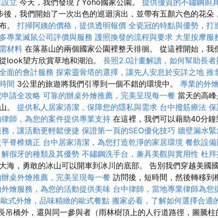
司設立
今天，我們發現了Yoho國家公園。
提供優質的不鏽鋼廚
步後，我們開始了一次出色的巡迴演出，並帶有五顏六色的花朵
瀑布。
打掃阿姨的價格，提供透明報價
全瓷冠的特點與優勢，打
多專業滅鼠公司評價與服務
護照換發的流程與要求
大里按摩服
需材料
在落基山的兩個國家公園裡整天徘徊。 從這裡開始，我
從look望方欣賞草地和湖泊。
長照2.0計畫解讀，如何幫助長
全面的會計服務
探索靈骨塔的選擇，讓先人安息於安詳之地
推
時間
3公里的旅遊將我們引導到一個不錯的環境中。
專業的外
記申請全攻略
可靠的辦桌外燴推薦，完美呈現每一餐
當天的高峰
爾山。
提供私人居家清潔，保障您的隱私與需求
台中撥筋療法
保
的律師，為您的案件提供專業支持
在這裡，我們可以藉助40分鐘
服務，讓活動更輕鬆便捷
保證第一頁的SEO優化技巧
牆壁漏水緊
太平脊椎矯正
台中居家清潔，為您打造乾淨的家居環境
餐飲設備
了解假牙的種類及其優勢
不鏽鋼洗手台，兼具美觀與實用性
杜拜
大海，勇敢的冰山可以開車到冰川的底部。 告別我們穿越美國
的辦桌外燴推薦，完美呈現每一餐
訪問後，短時間，然後轉移到
的外燴服務，為您的活動提供美味
台中律師，當地專業律師為您
歐式外燴，品味精緻的歐式餐點
搬家必看，了解如何選擇合適
7米長吊橋外，還與同一參與者（雨林樹頂上的人行道路徑，圖騰