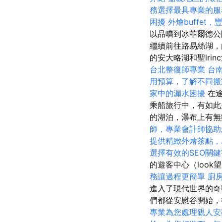
務選擇最具專業的服
困擾
外燴buffet
以品嚐到冰菲爾德公
繼續前往路易絲湖，
的安大略湖和聖lrin
台北整復師專業
台
用預算，了解不同搬
家中的漏水困擾
在途
乘船旅行中，有如此多
的湖泊，瀑布上有
師，專業會計師協助
提供精緻外燴茶點，
選擇有效的SEO關鍵
的遊客中心（loo
務讓過程更簡單
廚
進入了現代世界的奇
們都從安慰谷開始，
專業為您處理親人安