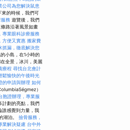
業公司為您解決鼠患
下來的時候，我們可
摩服務
遊覽後，我們
這條路沿著風景如畫
，專業眼科診療服務
，方便又實惠
搬家費
水抓漏，徹底解決您
萬的小島，在1小時的
們在全景，冰川，美麗
薦療程
尋找台北會計
輕鬆愉快的午後時光
證的申請與辦理
如何
umbiaSégmez）
台胞證辦理，專業服
多計劃的亮點，我們
論誰感覺到力量，我
鎮的湖泊。
撿骨服務，
專業解決疑慮
台中外