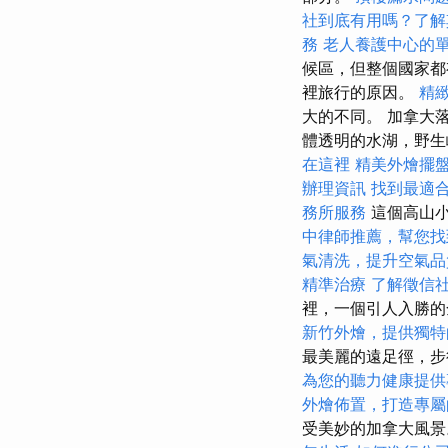
社到底有用嗎？了解
務
老人養護中心的
候區，但整個國家
裡旅行的原因。
精
大的不同。 加拿大
體透明的水湖，野生
在這裡
精美外燴擺
辦理資訊
找到最適
務所服務
這個高山
中律師推薦，幫您找
氣清洗，提升空氣品
精準治療
了解徵信
裡，一個引人入勝
新竹外燴，提供獨特
最美麗的遠足徑，步
為您的聽力健康提供
外燴佈置，打造專屬
受美妙的加拿大風