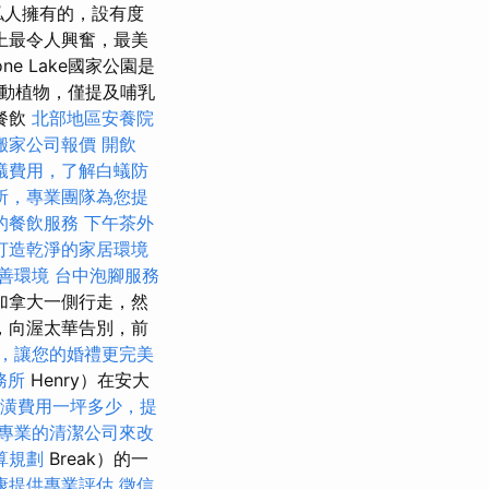
私人擁有的，設有度
上最令人興奮，最美
e Lake國家公園是
動植物，僅提及哺乳
典餐飲
北部地區安養院
搬家公司報價
開飲
蟻費用，了解白蟻防
所，專業團隊為您提
的餐飲服務
下午茶外
打造乾淨的家居環境
善環境
台中泡腳服務
的加拿大一側行走，然
，向渥太華告別，前
，讓您的婚禮更完美
務所
Henry）在安大
潢費用一坪多少，提
專業的清潔公司來改
算規劃
Break）的一
康提供專業評估
徵信