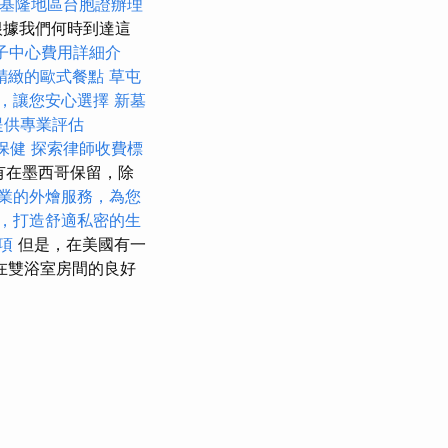
基隆地區台胞證辦理
 根據我們何時到達這
子中心費用詳細介
精緻的歐式餐點
草屯
，讓您安心選擇
新墓
提供專業評估
保健
探索律師收費標
有在墨西哥保留，除
業的外燴服務，為您
，打造舒適私密的生
項
但是，在美國有一
 在雙浴室房間的良好