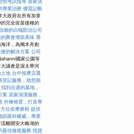
證照考試指導
居家清
供專業治療
優質記帳
拿大政府在所有加拿
9的完全疫苗接種的
信賴的白蟻防治公司
您的聚會增添美味
喬
極海洋，為獨木舟創
快捷的解決方案
公司
hanni國家公園等
拿大議會是渥太華河
的土地
台中按摩店選
商登記服務，助您順
找到合適的墓地，
方案
居家清潔服務，
惑
外燴佈置，打造專
全方位按摩療程
提供
地區眼科權威，專業
河流離開安大略湖的
的最佳修復服務
找貨