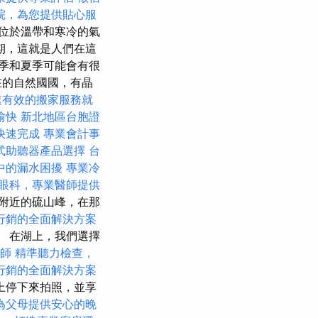
院，為您提供貼心服
位於溫帶和寒冷的氣
期，這就是人們在這
季和夏季可能會有很
在的自然國國，有晶
速有效的搬家服務就
愉快
新北地區台胞證
快速完成
專業會計事
式助聽器產品選擇
台
中的漏水困擾
專業冷
眼科，專業醫師提供
附近的硫山峰，在那
行銷的全面解決方案
 在湖上，我們選擇
師
精準聽力檢查，
行銷的全面解決方案
上停下來拍照，並享
為父母提供安心的晚