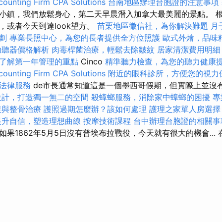
ounting Firm CPA Solutions
台南地區辦理台胞證的注意事項
ere的小鎮，我們放鬆身心，第二天早晨潛入加拿大最美麗的景點。
，或者今天到達look望方。
苗栗地區徵信社，為你解決難題
月
劃
專業長照中心，為您的長者提供全方位照護
歐式外燴，品味
助聽器價格解析
肉毒桿菌治療，輕鬆去除皺紋
居家清潔費用明細
了解第一年管理的重點
Cinco
精準聽力檢查，為您的聽力健康
ounting Firm CPA Solutions
附近的眼科診所，方便您的視力
法律服務
de市長通常知道這是一個墨西哥假期，但實際上並沒
設計，打造獨一無二的空間
殺蟑螂服務，消除家中蟑螂的困擾
專
復與整骨治療
護照過期怎麼辦？該如何處理
護理之家單人房選擇
提升自信，塑造理想曲線
按摩技術課程
台中辦理台胞證的相關事
果1862年5月5日沒有普埃布拉戰役，今天就有很大的機會...