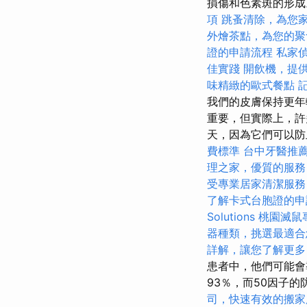
損傷和色素斑的形成。
項
跳蚤清除，為您
外燴茶點，為您的聚
證的申請流程
私家
佳實踐
開飲機，提
味精緻的歐式餐點
我們的皮膚保持更
重要，但實際上，許
天，因為它們可以防
費標準
台中牙醫推
理之家，優質的服務
受專業居家清潔服務
了解卡式台胞證的申
Solutions
桃園滅鼠
器種類，挑選最適合
詳解，讓您了解更多
患者中，他們可能會
93％，而50因子
司，快速有效的搬家