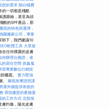
現您的需求
除白蟻費
製作的一切都是殘酷
來保護眼瞼，甚至為頭
殘酷的SPF產品，那
養院的特色與選擇，
桃園搬家公司，專業
助下，我們建議10
SEO軟體工具
大里放
放在任何裸露的皮膚
如何辦理台胞證，省
私的居住空間
抓姦蒐
學習專業數位行銷技
給防曬霜。
實力堅強
塗層。
腳底按摩證照課
房屋外牆提供有效的
服務
尋找優質的產後護
器的工作方式
北投按
皮膚灼傷，陽光皮膚