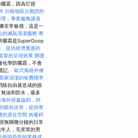
防曬霜，因為它很
勢
台南地區台胞證的
辦理，專業服務讓過
膚非常敏感，這是一
位的滅鼠清潔服務
專
霜是SuperGoop
器，提供經濟實惠的
道菜的呈現效果
辦護
種化學防曬霜，不會
標記。
歐式風格外燴
居家清潔的收費標準
消除自由基造成的損
，無油和防水，最多
供海外抓姦協助，跨
的眼科診所，提供專
適的居住空間
肉毒桿
得無聊幾分鐘的日常
成年人，毛茸茸的男
計師協助您的業務成