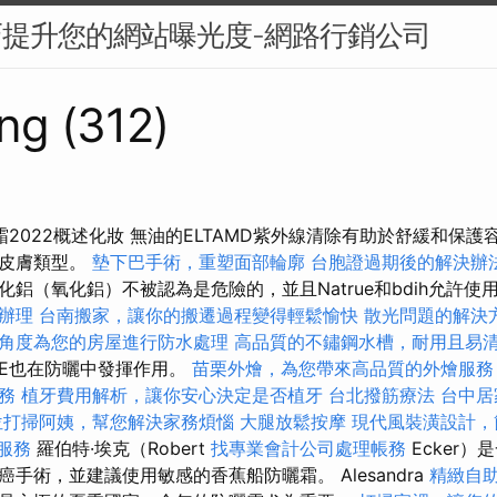
巧提升您的網站曝光度-網路行銷公司
ng (312)
2022概述化妝 無油的ELTAMD紫外線清除有助於舒緩和保
感皮膚類型。
墊下巴手術，重塑面部輪廓
台胞證過期後的解決辦
鋁（氧化鋁）不被認為是危險的，並且Natrue和bdih允許使
辦理
台南搬家，讓你的搬遷過程變得輕鬆愉快
散光問題的解決
角度為您的房屋進行防水處理
高品質的不鏽鋼水槽，耐用且易
E也在防曬中發揮作用。
苗栗外燴，為您帶來高品質的外燴服務
務
植牙費用解析，讓你安心決定是否植牙
台北撥筋療法
台中居
位打掃阿姨，幫您解決家務煩惱
大腿放鬆按摩
現代風裝潢設計，
y服務
羅伯特·埃克（Robert
找專業會計公司處理帳務
Ecker
手術，並建議使用敏感的香蕉船防曬霜。 Alesandra
精緻自