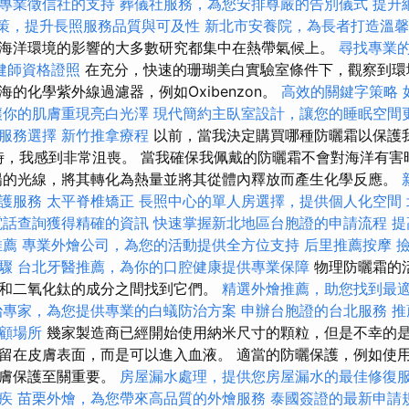
專業徵信社的支持
葬儀社服務，為您安排尊嚴的告別儀式
提升網
政策，提升長照服務品質與可及性
新北市安養院，為長者打造溫馨
海洋環境的影響的大多數研究都集中在熱帶氣候上。
尋找專業
健師資格證照
在充分，快速的珊瑚美白實驗室條件下，觀察到環
的化學紫外線過濾器，例如Oxibenzon。
高效的關鍵字策略
讓你的肌膚重現亮白光澤
現代簡約主臥室設計，讓您的睡眠空間
服務選擇
新竹推拿療程
以前，當我決定購買哪種防曬霜以保護
時，我感到非常沮喪。 當我確保我佩戴的防曬霜不會對海洋有害
陽的光線，將其轉化為熱量並將其從體內釋放而產生化學反應。
護服務
太平脊椎矯正
長照中心的單人房選擇，提供個人化空間
電話查詢獲得精確的資訊
快速掌握新北地區台胞證的申請流程
提
推薦
專業外燴公司，為您的活動提供全方位支持
后里推薦按摩
驟
台北牙醫推薦，為你的口腔健康提供專業保障
物理防曬霜的
和二氧化鈦的成分之間找到它們。
精選外燴推薦，助您找到最
治專家，為您提供專業的白蟻防治方案
申辦台胞證的台北服務
推
顧場所
幾家製造商已經開始使用納米尺寸的顆粒，但是不幸的
留在皮膚表面，而是可以進入血液。 適當的防曬保護，例如使用
皮膚保護至關重要。
房屋漏水處理，提供您房屋漏水的最佳修復
疾
苗栗外燴，為您帶來高品質的外燴服務
泰國簽證的最新申請