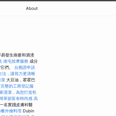
About
護容易發生痤瘡和酒渣
法
南屯按摩服務
成分
用它們。
台胞證申請
方法，讓視力更清晰
清潔
大豆油，霍霍巴
完整的工商登記服
家清潔，為您打造乾
簡單卻富有時尚感
高
）是一名實踐皮膚科醫
助餐外燴料理
Dubin