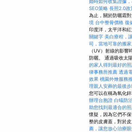
婚時如何收集證據，
SEO策略
長照2.0
為止，關於防曬霜對
境
台中整骨價格
復
印度洋，太平洋和紅海
關鍵字
美白療程，
司，當地可靠的搬家
（UV）射線的影響
防曬。 通過吸收太
的家人得到最好的照
律事務所推薦
透過
效果
桃園外燴服務
理親人安葬的最後步
您可以在稱為氧化鋅
辦理台胞證
白蟻防
助您找到最適合的照
懷疑，因為它們不保
整的皮膚蓋，對於
薦，讓您放心治療眼