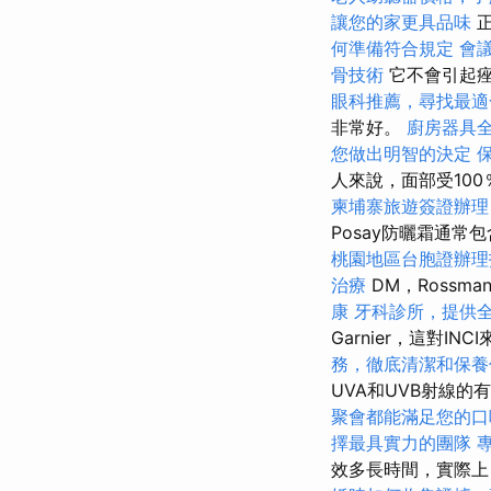
讓您的家更具品味
正
何準備符合規定
會
骨技術
它不會引起痤
眼科推薦，尋找最適
非常好。
廚房器具
您做出明智的決定
人來說，面部受100
柬埔寨旅遊簽證辦理
Posay防曬霜通常包
桃園地區台胞證辦理
治療
DM，Rossma
康
牙科診所，提供
Garnier，這對I
務，徹底清潔和保養
UVA和UVB射線的
聚會都能滿足您的口
擇最具實力的團隊
效多長時間，實際上