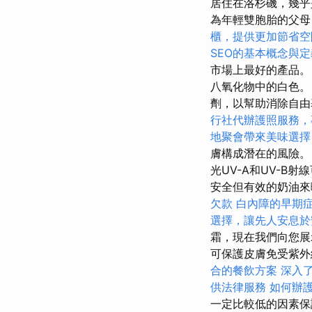
居住在洛杉磯，幾乎
為年輕雙胞胎的父
櫃，提供更加節省空
SEO的基本概念與定
市場上最好的產品
八氧化物中的白色
劑，以幫助消除自
行社代辦護照服務，
地聚會帶來美味選擇
膚構成潛在的風險
光UV-A和UV-
安全但有效的奶油
欠款
白內障的早期
選擇，讓先人安息於
霜，現在我們向您
可保護皮膚免受紫
合的餐飲方案
深入了
供法律服務
如何辦
一定比較低的因素