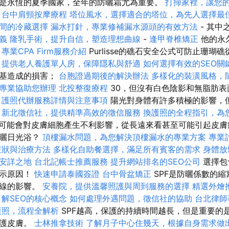
是永恆的夏季國家，全年的防曬霜尤為重要。
打掃家裡，讓您
母
台中肩頸按摩療程
塔位風水，選擇適合的塔位，為先人選擇最
間的冷藏選擇
漏水打針，專業修補漏水源頭的有效方法
- 其中
義
隆乳手術，提升自信，塑造理想曲線
-
逢甲脊椎矯正
他的永
。
專業CPA Firm服務介紹
Purlisse的礁石安全公式可防止珊瑚
。
提供老人養護單人房，保障隱私與舒適
如何選擇有效的SEO關
由基造成的損害；
台胞證過期後的解決辦法
多樣化的裝潢風格，
專業協助您辦理
北投整復療程
30，但沒有白色陰影和無脂肪
護照代辦服務詳情與注意事項
陽光對身體有許多積極的影響，
。
新北徵信社，提供精準高效的徵信服務
換護照的全程指引，為
B射線可能會對皮膚細胞產生不利影響，從長遠來看甚至可能引起皮膚
來曬日光浴？
頂樓漏水問題，為您解決頂樓漏水的專業方案
專業
症狀與治療方法
多樣化自助餐選擇，滿足所有賓客的需求
身體放
安詳之地
台北記帳士推薦服務
提升網站排名的SEO公司
選擇包
展示原因！
快速申請泰國簽證
台中骨盆矯正
SPF是防曬係數的
外線的影響。
安養院，提供溫馨照護與周到服務的選擇
精選外燴
解SEO的核心概念
如何處理外遇問題，徵信社的協助
台北律師
護照，流程全解析
SPF越高，保護的持續時間越長，但是重要的是
保護皮膚。
士林推拿技術
了解月子中心住幾天，根據自身需求做