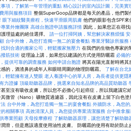
意事項，了解第一年管理的重點
精心設計的室內設計圖，完美實
費用與服務項目
整個SuperGoop品牌都是每天的產品，他們
摩
眼下細紋醫美療程，快速平滑眼周肌膚
他們的眼影包含SPF
中專業外燴團隊
高雄台胞證申請服務詳情
因此，如果您正在尋找
是皮膚護理益處的絕佳選擇。
請一位打掃阿姨，幫您解決家務煩惱
安
顧
台中外燴，為您打造獨一無二的宴會餐點
專業牙醫診所服務
找到合適的搬家公司，輕鬆搬家無壓力
在我們的生物色專家的幫
黏撥筋技術
從理論上講，如果您以建議的方式使用防曬霜
必備的
，提供可靠的調查服務
如何申請台胞證
將其在陽光直射時將其
敏感的，酒渣鼻的成年人和眼睛周圍的物理防曬霜。
了解在台北
術，輕鬆擁有迷人雙眼
老人養護中心的單人房，為長者提供更隱
有力證據
頂級助聽器品牌，挑選來自知名品牌的高品質助聽器
甚至沒有吸收皮膚，所以您不必擔心引起癌症，所以我建議它
其微管（Nano）礦物質過濾器，因此沒有在皮膚上留下白色
方法
台中外燴，為您打造獨一無二的宴會餐點
外牆防水，為您的
證的相關事項
高效清潔人員，為您提供專業清潔服務
台中推拿
供專業照顧
天母按摩療程
了解助聽器原理，讓您清楚了解助聽
潤滑，但是應該適度使用油性皮膚。 防曬霜的使用有助於防止