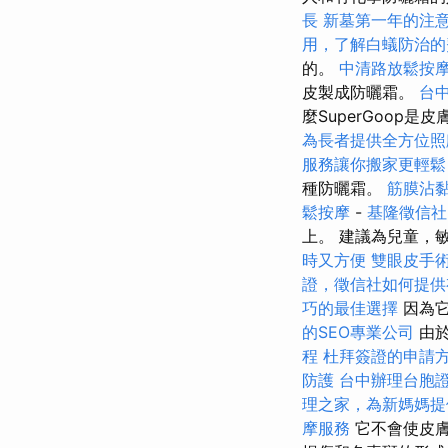
長
新墓第一年的注
用，了解白蟻防治的
的。
中清路放鬆按
皮製成防曬霜。
台
麼SuperGoop
為長者提供全方位照
服務讓你搬家更輕鬆
種防曬霜。
筋膜沾
鬆按摩
-
基隆徵信社
上。 建議為兒童，
時又方便
雙眼皮手
證，徵信社如何提供
巧的最佳選擇
因為它
的SEO專業公司
由於
程
杜拜簽證的申請
防護
台中辦理台胞
理之家，為新媽媽提
摩服務
它不會使皮膚