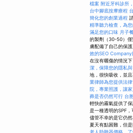
檔案
附近牙科診所
台中腳底按摩療程
簡化您的創業過程
請
精準聽力檢查，為您
滿足您的口味
月子
的製劑（30-50
膚配備了自己的保
效的SEO Compan
在沒有曬傷的情況下
潔，保障您的隱私與
地，很快吸收，並
業律師為您提供法律
院，專業照護，讓家
葬是否仍然可行
台
輕快的霧氣提供了
是一種透明的SPF
儘管不幸的是它仍
夏天有點困難，但是
老人助聽器價格，了