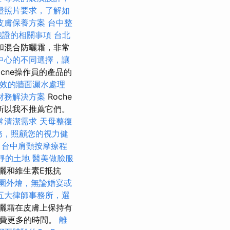
證照片要求，了解如
皮膚保養方案
台中整
胞證的相關事項
台北
和混合防曬霜，非常
中心的不同選擇，讓
cne操作員的產品的
效的牆面漏水處理
財務解決方案
Roche
所以我不推薦它們。
常清潔需求
天母整復
務，照顧您的視力健
台中肩頸按摩療程
靜的土地
醫美做臉服
曬和維生素E抵抗
園外燴，無論婚宴或
五大律師事務所，選
曬霜在皮膚上保持有
花費更多的時間。
離