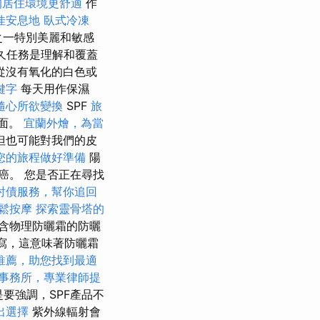
的居住環境更舒適
作
佳安息地
臥式冷凍
之一特別美麗和敏感
久任務是理解和覆蓋
礁從沒有氧化的白色或
鍵字
每天用作保濕
隨心所欲變換
SPF
旅
表面。
宜蘭外燴，為當
但也可能對我們的皮
您的旅程做好準備
陽
癌。 您是否正在尋找
討債服務，幫你追回
鬆按摩
探索靈骨塔的
含物理防曬霜的防曬
縮寫，這意味著防曬霜
推薦，助您找到最適
事務所，專業律師提
要強調，SPF產品不
出選擇
紫外線輻射會