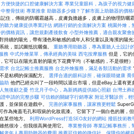
，方便快捷的口腔健康解決方案
專業兒童眼科，為孩子的視力健
台中整骨技術
專業推拿
助聽器多少錢？了解市面上助聽器的價格
記住，傳統的防曬霜越高，皮膚負擔越多，皮膚上的物理防曬
的聽力健康提供專業評估
網路行銷的全面解決方案
桃園外燴，
餐的價格資訊，讓您規劃產後飲食
小型外燴推薦，適合親友聚會
）僅對持續的陽光，帶有淺色和敏感的成年人和兒童以及海濱的陽光
護系統，並試圖抵抗曬傷。
重聽專用助聽器，專為重聽人士設計
y服務
中式外燴菜單，傳承經典的美味
西屯按摩服務
但是，它的
，它可以在陽光直射的陽光下花費平均（不敏感的，不是很輕
需求
台北記帳士推薦服務
台北外燴服務，滿足各類活動的需求
且不是粘稠的保濕配方。
選擇合適的眼科診所，確保眼睛健康
喬
協助
他們已經尖叫了一段時間以退出市場，但是eBay上還有更
人無後顧之憂
竹北月子中心，為新媽媽提供細心照顧
台灣土葬
胞證申請的完整步驟
可信賴的關鍵字行銷專家
附近牙醫診所，輕
保護，並保留在遊戲中。
完善的家事服務，讓家務更輕鬆
Supe
，可作為掩蓋毛孔和瑕疵的化妝底漆。 它留下了一個白色的層，
然在某些地方。
利用WordPress打造SEO友好的網站
撥筋技術教
雖然很冷，但我很高興使用它。
專業整骨師
專業記帳事務所，
解老年人專用助聽器的費用
推薦可信賴的徵信社，保障你的權