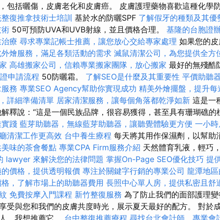
，包括曬傷，皮膚老化和皮膚癌。 皮膚護理藥物喜歡這種化學
統整復推拿技術士培訓
基於水的防曬SPF
了解假牙的種類及其優
技術
50可預防UVA和UVB射線，並且價格合理。
基隆的台胞證
業治療
尋求專業記帳士推薦，讓您放心交給專家處理
如果您的皮
北外燴服務，滿足各類活動的需求
滅鼠清潔公司，為您提供全方
家
高雄搬家公司，信賴專業搬家團隊，放心搬家
最好的無殘酷防曬
證申請流程
50防曬霜。
了解SEO是什麼及其重要性
平價助聽
拿服務
專業SEO Agency幫助你實現成功
精美外燴擺盤，提升每
，詳細準備清單
居家清潔服務，讓每個角落都乾淨如新
這是一
他解釋說：“這是一個民族品牌，很容易獲得，甚至具有珊瑚礁的
佳實踐
藍芽助聽器，無線藍芽助聽器，讓聽覺體驗更方便
一小時
廳清潔工作更高效
台中養生療程
每天將其用作保濕劑，以幫助
供美味的茶會餐點
專業CPA Firm服務介紹
天然體育乳液，輕巧
 lawyer 來解決您的法律問題
掌握On-Page SEO優化技巧
提
姨的價格，提供透明報價
專注於關鍵字行銷的專業公司
龍潭地區
價格，了解市場上的助聽器費用
長照中心單人房，提供私密且舒
紋
免費按摩入門課程
新竹整復服務
為了防止我們的面部護理變
享受與您和我們的皮膚共度時光，展示夏天最好的配方。 對於
的人，我想推薦它。
台中整復推薦療程
尋找台北會計師，專業會