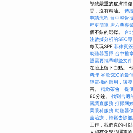
導致嚴重的皮膚損傷
香，沒有精油。
傳
申請流程
台中整骨
程更簡單
唐六典專
個不錯的選擇。
台
注數據分析的SEO專
每天玩SPF
菲律賓簽
助聽器選擇
台中推
照需要攜帶哪些文件
在臉上留下白點。 
料理
谷歌SEO的最
靜電機的應用，讓餐
害。
精緻茶會，提
80分鐘。
找到合適的
國調查服務
打掃阿
業眼科服務
助聽器
菌治療，輕鬆去除皺
工作，我們真的可以
人和有化學防曬霜