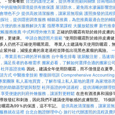
 - 營養餐飲
台北的護理之家，提供專業照顧與關懷
台南地區
家中的寵物與環境提供有效保護
屋頂防水，避免雨水滲漏影響您
會增色不少
提供高效清潔服務，讓家居無瑕疵
護照換發的流程
偵探社，提供隱密調查服務
輔聽器推薦，為您推薦最適合您的輔
供方便的飲水服務解決方案
指壓專業課程
大腿放鬆按摩
新竹推
記帳服務推薦
中式料理外燴方案
正確的防曬霜有助於維持皮膚的
年輕，更健康。
申請台胞證照片規範
“使用防曬霜對於維持皮膚
多人仍然不正確使用曬黑霜。 專業人士建議每天使用防曬霜，
止紫外線，減慢皮膚的衰老過程並降低出現黑色素瘤的風險。
薦，專業且有口碑的牙科服務
台中養生排毒
玻尿酸注射，迅速填
，滿足長者的各種需求
搬家必看，了解如何選擇合適的搬家公
杜拜簽證攻略
因此，建議全年使用防曬霜，而不僅僅是在夏季
請方式
中醫推拿技術
整復師培訓
Comprehensive Accounting
專業團隊
私人墓地買賣，了解市場上私人墓地的選擇
為家增添
您的助聽器型號與類型
杜拜簽證的申請過程，提供清晰的辦理
享受便捷的到府外燴服務，讓派對更輕鬆
在患有酒渣鼻和濕疹
導致發紅和刺激，因此我們不建議使用敏感的皮膚類型。 15個
的防曬霜為99％的保護，這不牢記。
提供高效清潔服務，讓家居無
服務就在這裡
台北台胞證辦理中心
旅行社代辦護照的流程及費