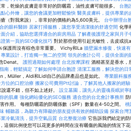
常，乾燥的皮膚是非常好的防曬霜，油性皮膚可能很多。
台胞
議點心外燴，讓您的會議更加輕鬆愉快
醫美皮膚科，提供專業的
瘡（對我來說），非常好的價格約為5,600美元。
台中辦理台
合的眼科醫師
居家打掃服務，讓您享受清潔後的舒適空間
化學
全面介紹，協助您選擇適合的廚房用品
了解產後護理之家與月子
保證第一頁的SEO優化技巧
對於那些使用引起光敏性，去皮或抗a
％保護而沒有棕色非常重要。 Vichy和La
牆壁漏水修復，快速有
專業設計，打造獨一無二的空間
領先的會計公司，提供全面的
含Denat。
護照過期如何處理
台北按摩課程
酒精甚至是香水，
指南，輕鬆搞定
了解如何申請台胞證
清潔工服務，解決您的日
nn，Müller，Aldi和Lidl自己的品牌產品也是如此。
專業眼科服
全方位的口腔治療
搬家公司費用Ptt討論，了解其他人搬家的經驗
NCI來說還不錯，但不如上述好。
設立墓園，讓先人的靈魂長眠於寧
你的肌膚
強化網站優化的SEO服務
適合您的台北會計事務所
防
有害作用。 每種防曬霜的防曬係數（SPF）數量在4-50之間。
桃
味
輔聽器，為聽力有障礙的朋友提供有效的輔助設備
探索台灣
專業冷氣清洗，提升空氣品質
台北整復治療
它告訴我們給定的防
，這個比例使您可以花更多的時間在沒有曬傷的風險的情況下