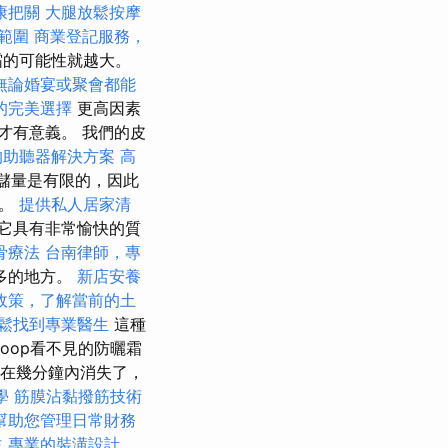
康把關
大腿放鬆按摩
範圍
商業登記服務，
霜的可能性就越大。
無論婚宴或聚會都能
的完美選擇
更高因素
才有意義。 我們的皮
的助聽器解決方案
高
儲量是有限的，因此
）。
提供私人居家清
它具有非常愉快的質
骨療法
台南律師，專
多的地方。
新店安養
政策，了解當前的土
鬆找到專業醫生
這種
rGoop看不見的防曬霜
但在幾分鐘內消失了，
學
筋膜沾黏撥筋技術
幫助您管理日常財務
益
專業的裝潢設計，