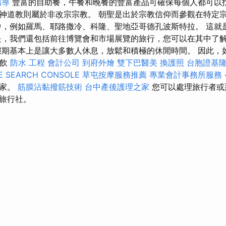
指導
豐富的自助餐，午餐和晚餐的豐富產品可確保每個人都可以找
神道教則屬於非改宗宗教。 朝聖是出於宗教信仰而參觀在特定
中，例如羅馬、耶路撒冷、科隆、聖地亞哥德孔波斯特拉。 這就
是，我們還包括前往博覽會和市場展覽的旅行，您可以在其中了解一
假期基本上是讓大多數人休息，放鬆和積極的休閒時間。 因此，
餐飲
防水 工程
會計公司
到府外燴
雙下巴醫美
換護照
台胞證基
E SEARCH CONSOLE
草屯按摩服務推薦
專業會計事務所服務
開家。
筋膜沾黏撥筋技術
台中產後護理之家
您可以處理旅行者或
旅行社。