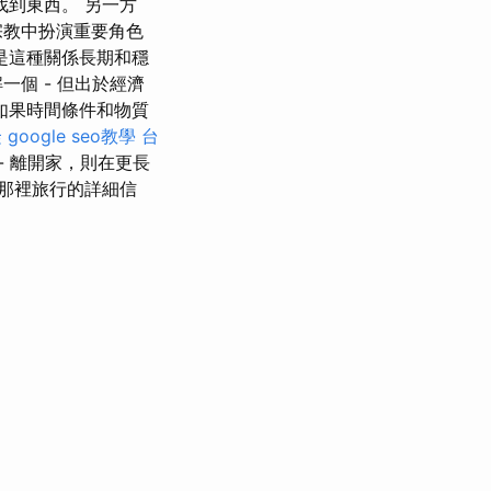
到東西。 另一方
宗教中扮演重要角色
是這種關係長期和穩
個 - 但出於經濟
如果時間條件和物質
隆
google seo教學
台
- 離開家，則在更長
那裡旅行的詳細信