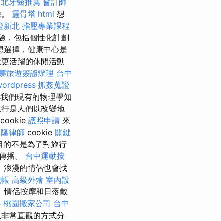
台北牙醫推薦
會計師
驗。
靈骨塔
html
想
證新北
指壓專業課程
驗，包括個性化計劃
想選擇，健康中心是
歡更活躍的休閒活動
寨旅遊簽證辦理
台中
wordpress
抓姦蒐證
我們現有的物理學知
旅行是人們以改變地
cookie
護照申請
來
基隆律師
cookie
關鍵
目的不是為了對旅行
的傳播。
台中運動按
 浪漫的情侶也會找
記帳
高級外燴
室內設
、情侶按摩和日落散
心
桃園搬家公司
台中
以非常直觀的方式分