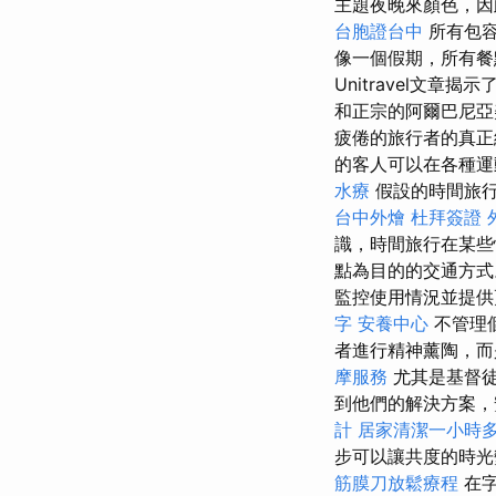
主題夜晚來顏色，因
台胞證台中
所有包容
像一個假期，所有餐
Unitravel文章
和正宗的阿爾巴尼
疲倦的旅行者的真正
的客人可以在各種運
水療
假設的時間旅
台中外燴
杜拜簽證
識，時間旅行在某些
點為目的的交通方
監控使用情況並提
字
安養中心
不管理
者進行精神薰陶，而
摩服務
尤其是基督
到他們的解決方案，
計
居家清潔一小時
步可以讓共度的時
筋膜刀放鬆療程
在