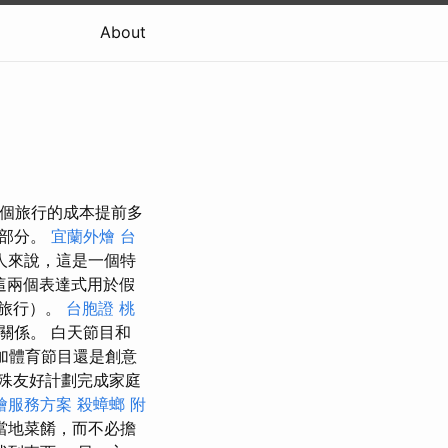
About
整個旅行的成本提前多
一部分。
宜蘭外燴
台
人來說，這是一個特
這兩個表達式用於假
務旅行）。
台胞證
桃
關係。 白天節目和
加體育節目還是創意
殊友好計劃完成家庭
燴服務方案
殺蟑螂
附
當地菜餚，而不必擔