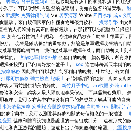
鬆。
助聽器
台中骨盆矯正
全包假期是有孩子的家庭和孩子的理
小孩子）可以欣賞到有監督的遊樂場，例如有監督的遊樂場。
ux
辦護照
免費律師詢問
Me
居家清潔
White
四門冰箱
成立公
食體驗，來自幾個國家的各種食物和優質飲料。
搜尋引擎
由於
，這裡的人們將擁有真正的奢侈經驗，在那裡可以忘記壓力並保
計師
所有包容性酒店都認為，將健康食品放在自助餐上很重要，
假期。 晚餐是飯店餐點的重頭戲，無論是菜單選擇晚餐結合自
就菜單選擇晚餐而言，我們從菜單中選擇主菜，而自助餐桌上則
等著我們。
宜蘭地區精緻外燴
全套自助晚餐，顧名思義，所有東
選擇並按照自己的喜好放在盤子上。
seo
這意味著當天準備的
屯按摩服務
因此我們可以參加匈牙利自助晚餐、中世紀、義大利
。
打掃阿姨價格
聽力檢查
記帳士
在這個顯眼的地方，廚師或廚
或在客人面前提供精美的烤肉。
新竹月子中心
seo軟體
外燴buffe
舒適和安全，讓客人最大限度地享受假期，而無需擔心費用。 
用程序，您可以在其中在線分析自己的夢想並了解其可能的含
理
東海放鬆按摩
安養院
身體按摩技術課程
自助餐
seo 關鍵字
的夢字典中，您可以瀏覽與解夢相關的每個概念的一般描述。
全瓷冠
健康和體育設施也是護理的一個組成部分。 這種形式的
測性和真正放鬆的體驗，遠遠超出了傳統假期的範圍。
北區按