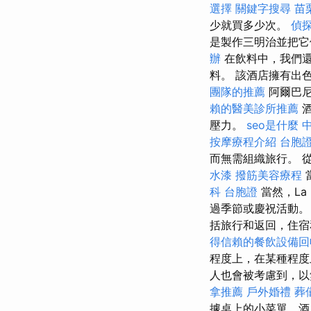
選擇
關鍵字搜尋
苗
少就買多少次。
偵
是製作三明治並把
辦
在飲料中，我們還
料。 該酒店擁有出
團隊的推薦
阿爾巴尼
賴的醫美診所推薦
酒
壓力。
seo是什麼
按摩療程介紹
台胞
而無需組織旅行。 
水漆
撥筋美容療程
科
台胞證
當然，La
過季節或慶祝活動
括旅行和返回，住宿
得信賴的餐飲設備回
程度上，在某種程度
人也會被考慮到，以
拿推薦
戶外婚禮
葬
據桌上的小菜單，