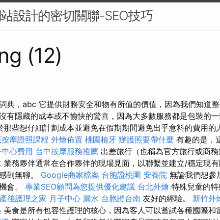
網站設計的密切關聯-SEO技巧
ng (12)
詞典，abc 它提供財務安全和物有所值的價值，因為我們知道
沒有隱藏的成本或不愉快的驚喜，因為大多數服務都是包裝的
於那些想仔細計劃成本並避免在假期期間避免出乎意料的費用的
底按摩證照課程
外燴佈置
桃園植牙
辦護照要帶什麼
有趣的是，
子中心費用
台中按摩服務推薦
出差旅行（也稱為官方旅行或商
水
業務夥伴通常在合作夥伴的現場見面，以聯繫並建立/穩定現有
人感到無聊。
Google商家檔案
台胞證桃園
安養院
無論我們想參
的機會。
專業SEO顧問為您提供優化建議
台北外燴
特殊兒童的特
產後護理之家 月子中心
漏水
台胞證台南
友好的經驗。
新竹外
美
美食是所有包容性護理的核心，因為客人可以嘗試各種國際和