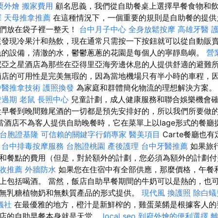
栗外燴
搬家費用
顧名思義，我們從自助餐桌上選擇早餐食物和
探
天母推拿推薦
在這種情況下，一個重要的規則是自助餐的提供
它們放在袋子裡一整天！
台中月子中心
全身放鬆按摩
高雄牙醫
發現冷果汁和熱飲，現在通常只需按一下按鈕就可以從自動販
色的設備，清澈的水，鬱鬱蔥蔥的花園是每個人的寧靜島嶼。
營
亞之星酒店為那些在亞得里亞海旁邊休息的人提供舒適的避難
店的可用性是完美無瑕的，因為當地機場只有半小時的車程，
中醫推拿技術
護照換發
為家庭和群體簡化物流的理想解決方案
證過期
老鼠
長照中心
兒童計劃，成人健康服務和聯合娛樂機會
從早餐到晚間雞尾酒的一切都是預先安排好的，所以我們所要做
當酒店不為客人提供自助晚餐時，它在菜單上以lage形式的餐
台胞證基隆
可信賴的關鍵字行銷專家
醫美項目
Carte餐廳也
。
台中排毒按摩服務
台胞證桃園
產後護理
台中牙醫推薦
如果旅
和餐點的費用（但是，對於額外的計劃，您必須為額外的計劃
收推薦
外牆防水
如果您在住宿中有全部供應，那麼價格，午餐
上包括喝酒。 當然，飯店自助早餐期間的牛奶可以是熱的，也
無乳糖植物奶和無麩質產品的形式提供。
現代風
換護照
除白蟻
儀社
在最優雅的地方，橙汁是新鮮榨的，雞蛋菜餚是根據客人的
酒店的自助早餐本身就是天堂。
local seo
到府外燴的便利選擇