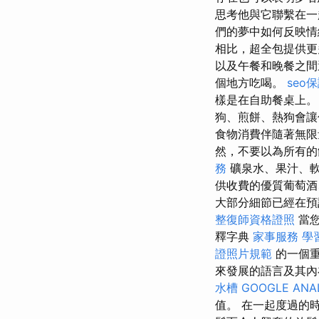
思考他與它聯繫在
們的夢中如何反映
相比，超全包提供更
以及午餐和晚餐之
個地方吃喝。
seo
樣是在自助餐桌上
狗、煎餅、熱狗會讓
食物消費伴隨著無
然，不要以為所有的
務
礦泉水、果汁、軟
供收費的優質葡萄
大部分細節已經在
整復師資格證照
當
釋字典
家事服務
學
證照片規範
的一個
來發展的語言及其內
水槽
GOOGLE ANA
值。 在一起度過的