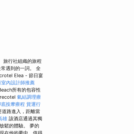
旅行社組織的旅程
常遇到的一詞。 全
 Elea - 節日宴
秀室內設計師推薦
Beach所有的包容性
otel
氣結調理療
腳底按摩療程
貨運行
要道路進入，距離當
高雄
該酒店通過其獨
放鬆的體驗。 夢的
現在他的夢中，值得