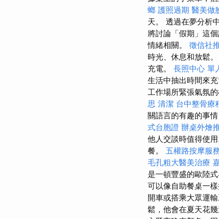
螂
護照過期
醫美做
天。 透過在夢分析
將討論「假期」這個
情緒相關。
徵信社
時光、休息和放鬆
充電。
長照中心 單
生活中抽出時間來
工作場所緊張氣氛的
思
清潔
台中整骨療
關語言的有趣的事情
式台胞證
辦桌外燴
他人交談時值得使用
餐。
五權路按摩服
毛孔粗大醫美治療
是一頓豐盛的歐陸
可以像自助餐桌一
開車或搭乘大眾運輸
鬆，他會在夏天花幾