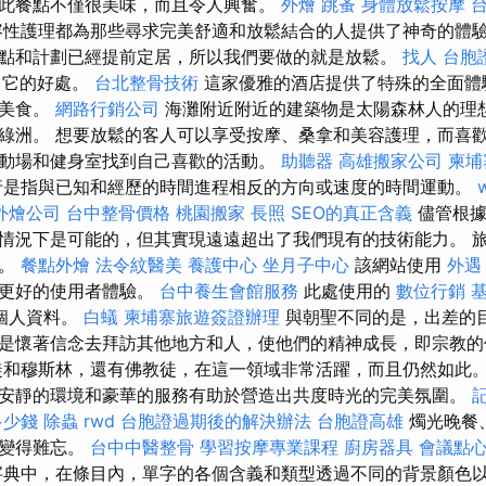
此餐點不僅很美味，而且令人興奮。
外燴
跳蚤
身體放鬆按摩
性護理都為那些尋求完美舒適和放鬆結合的人提供了神奇的體
點和計劃已經提前定居，所以我們要做的就是放鬆。
找人
台胞
揭示了它的好處。
台北整骨技術
這家優雅的酒店提供了特殊的全面體
亞美食。
網路行銷公司
海灘附近附近的建築物是太陽森林人的理
綠洲。 想要放鬆的客人可以享受按摩、桑拿和美容護理，而喜
動場和健身室找到自己喜歡的活動。
助聽器
高雄搬家公司
柬埔
行是指與已知和經歷的時間進程相反的方向或速度的時間運動。
外燴公司
台中整骨價格
桃園搬家
長照
SEO的真正含義
儘管根據
情況下是可能的，但其實現遠遠超出了我們現有的技術能力。 
式。
餐點外燴
法令紋醫美
養護中心
坐月子中心
該網站使用
外遇
供更好的使用者體驗。
台中養生會館服務
此處使用的
數位行銷
個人資料。
白蟻
柬埔寨旅遊簽證辦理
與朝聖不同的是，出差的
是懷著信念去拜訪其他地方和人，使他們的精神成長，即宗教
徒和穆斯林，還有佛教徒，在這一領域非常活躍，而且仍然如此。
安靜的環境和豪華的服務有助於營造出共度時光的完美氛圍。
多少錢
除蟲
rwd
台胞證過期後的解決辦法
台胞證高雄
燭光晚餐
光變得難忘。
台中中醫整骨
學習按摩專業課程
廚房器具
會議點
字典中，在條目內，單字的各個含義和類型透過不同的背景顏色