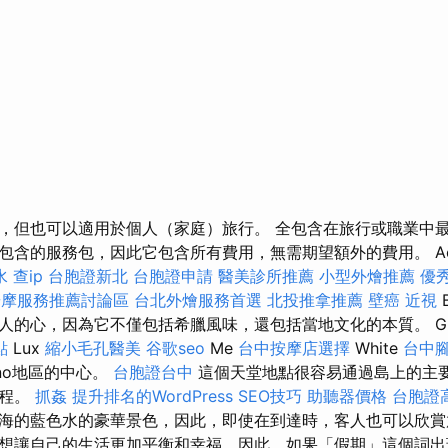
，但也可以適用於個人（家庭）旅行。 全包含在旅行或職業中最
含的服務包，因此它包含所有費用，無需期望額外的費用。 Acrotel
水
查ip
台胞證新北
台胞證申請
醫美診所推薦
小型外燴推薦
優
按摩服務推薦討論區
台北外燴服務首選
北投推拿推薦
壁癌
近視
的心，因為它不僅包括希臘風味，還包括當地文化的本質。 Grec
點
Lux
縮小毛孔醫美
谷歌seo
Me
台中按摩店選擇
White
台中
ymno地區的中心。
台胞證台中
這個天堂地點很容易通過島上的主
車程。
抓姦
提升排名的WordPress SEO技巧
助聽器價格
台胞證
海的藍色水的豪華景色，因此，即使在到達時，客人也可以欣賞
想讓自己的生活更加平衡和幸福，因此，如果「假期」這個詞出