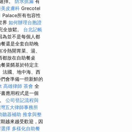
想選擇。
防水抓漏
有
醫美皮膚科
Grecotel
司
Palace所有包容性
世界
如何辦理台胞證
證完全放鬆。
台北記帳
因為並不是每個人都
助餐還是全套自助晚
有冷熱開胃菜、湯、
西都放在自助餐桌
晚餐菜餚基於特定主
、法國、地中海、西
師們會準備一些新鮮的
t
高雄律師
茶會
全
夢書應用程式是一個
義。
公司登記流程與
台灣五大律師事務所
助聽器補助
推拿與整
假期越來越受歡迎，因
摩選擇
多樣化自助餐