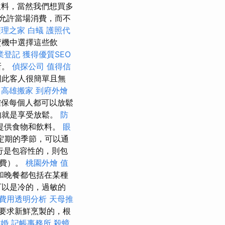
飲料，當然我們想買多
允許當場消費，而不
護理之家
白蟻
護照代
賣機中選擇這些飲
業登記
獲得優質SEO
所。
偵探公司
值得信
因此客人很簡單且無
。
高雄搬家
到府外燴
確保每個人都可以放鬆
的就是享受放鬆。
防
廳提供食物和飲料。
眼
有定期的季節，可以通
行是包容性的，則包
付費）。
桃園外燴
值
和晚餐都包括在某種
可以是冷的，過敏的
費用透明分析
天母推
要求新鮮烹製的，根
離婚
記帳事務所
殺蟑