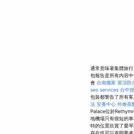
通常意味著集體旅行
包報告是所有內容中包
會
台南搬家
屋頂防
seo services
台中
包裝都警告了所有客人
法
安養中心
外燴茶
Palace位於Reth
地機場只有很短的
特的位置欣賞了愛琴
存在也可以表明夢者