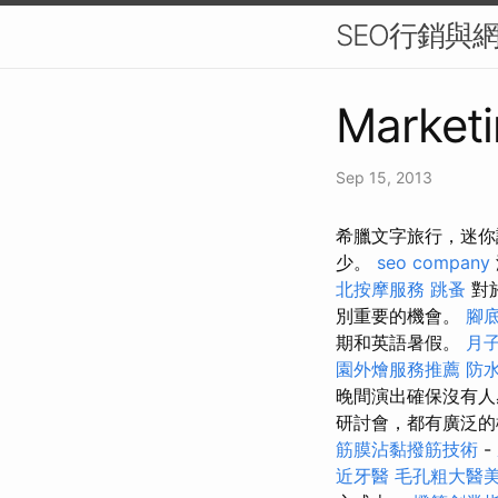
SEO行銷與
Marketi
Sep 15, 2013
希臘文字旅行，迷你
少。
seo company
北按摩服務
跳蚤
對
別重要的機會。
腳
期和英語暑假。
月
園外燴服務推薦
防
晚間演出確保沒有
研討會，都有廣泛
筋膜沾黏撥筋技術
-
近牙醫
毛孔粗大醫