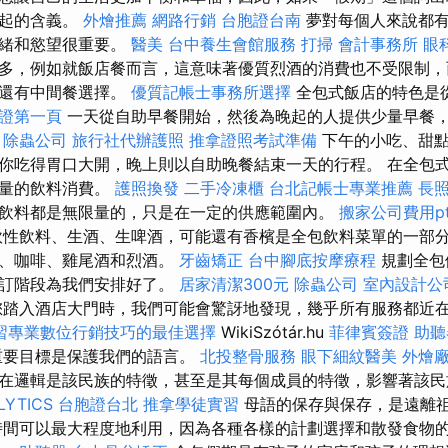
一起的含義。
外燴推薦
網路行銷
台胞證台南
夢對每個人來說都有
情緒和慾望很重要。
醫美
台中養生會館服務
打掃
會計事務所
眼
多，例如就飯店餐而言，這意味著優質烈酒的消費也不受限制，
間還有中間餐選擇。
優質記帳士事務所選擇
全包式飯店的特色是
保證第一頁
一天從自助早餐開始，然後為晚起的人提供少量早餐
。
除蟲公司
旅行社代辦護照
推拿證照考試準備
下午的小吃、甜
你吃得胃口大開，晚上則以自助晚餐結束一天的行程。 在全包
限量的飲料消費。
護照換發
二手冷凍櫃
台北記帳士專業推薦
長照
飲料都是無限量的，只是在一定的供應範圍內。
搬家公司費用pt
性飲料、生酒、生啤酒，可能還有香檳是全包飲料菜單的一部
酒、咖啡、雞尾酒和烈酒。
牙齒矯正
台中腳底按摩療程
規劃全包
預訂階段為我們安排好了。
居家清潔300元
除蟲公司
室內設計公
您踏入酒店大門時，我們可能會驚訝地發現，幾乎所有服務都近在
習專業數位行銷技巧的最佳選擇
WikiSzótár.hu
菲律賓簽證
助聽
重要目標是保護我們的語言。
北投整骨服務
眼下細紋醫美
外燴
在邏輯是該民族的特徵，甚至是其每個成員的特徵，影響著該
LYTICS
台胞證台北
推拿學徒實習
母語的保存與保存，是遠離
時間可以最大程度地利用，因為各種各樣的計劃選擇和散發食物