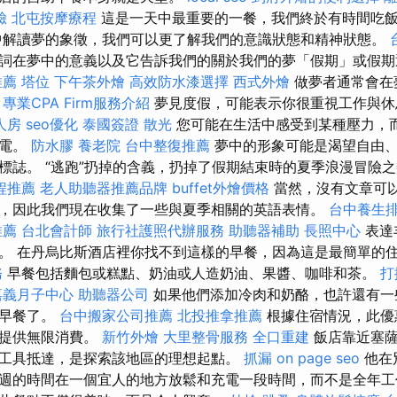
臉
北屯按摩療程
這是一天中最重要的一餐，我們終於有時間吃
中解讀夢的象徵，我們可以更了解我們的意識狀態和精神狀態。
詞在夢中的意義以及它告訴我們的關於我們的夢「假期」或假期
推薦
塔位
下午茶外燴
高效防水漆選擇
西式外燴
做夢者通常會在
。
專業CPA Firm服務介紹
夢見度假，可能表示你很重視工作與休
人房
seo優化
泰國簽證
散光
您可能在生活中感受到某種壓力，
充電。
防水膠
養老院
台中整復推薦
夢中的形象可能是渴望自由、
標誌。 “逃跑”扔掉的含義，扔掉了假期結束時的夏季浪漫冒險
程推薦
老人助聽器推薦品牌
buffet外燴價格
當然，沒有文章可
，因此我們現在收集了一些與夏季相關的英語表情。
台中養生
推薦
台北會計師
旅行社護照代辦服務
助聽器補助
長照中心
表達
。 在丹烏比斯酒店裡你找不到這樣的早餐，因為這是最簡單的
務
早餐包括麵包或糕點、奶油或人造奶油、果醬、咖啡和茶。
打
嘉義月子中心
助聽器公司
如果他們添加冷肉和奶酪，也許還有一
式早餐了。
台中搬家公司推薦
北投推拿推薦
根據住宿情況，此優
樣提供無限消費。
新竹外燴
大里整骨服務
全口重建
飯店靠近塞薩
工具抵達，是探索該地區的理想起點。
抓漏
on page seo
他在
週的時間在一個宜人的地方放鬆和充電一段時間，而不是全年工