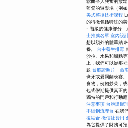
鬆而令人興奮的放
監督的遊樂場（例如
美式整復技術課程
L
的特徵包括特殊的美
- 階級的健康部分
士推薦名單
室內設
想以額外的體重結束
餐。
台中養生排毒
沙拉、水果和甜點
上，我們可以從那裡
題
台胞證照片
-
西
班牙或愛爾蘭晚宴
食物，例如炒菜，
包式假期提供真正的
獨特的門戶和行動應
注意事項
台胞證辦
不鏽鋼流理台
在我們
復結合
徵信社費用
為它提供了財務可預