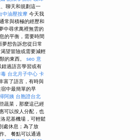
飯、聊天和規劃這一
台中油壓按摩
今天我
通常與積極的經歷和
夢中尋求萬裡無雲的
息的平衡，需要時間
而夢想告訴您從日常
渴望冒險或需要減輕
之類的東西。
seo 意
以錯過語言學習或有
排毒
台北月子中心
卡
丰富了語言，有時與
住宿中最簡單的早
掃阿姨
台胞證台北
些蔬菜，那麼這已經
惠可以按人分配，也
洛尼基機場，可輕鬆
別處休息；為了放
作。 餐點可以通過