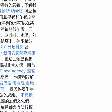
獨特的意義，了解我
科診所
納骨塔
與全包
而且早餐和午餐之間
從早到晚都可以在某
，然後開始午餐，同
點、冰淇淋、水果、熱
式飯店中，無限量的
2.0
外燴擺盤
當
t
新店安養院專業服
分，但這些地點也提
假期非常方便，因為
司
seo agency
國際
咫尺。 匈牙利語解
器價格
養老院
台胞
廠商
一個民族幾千年
民族的思維。
不鏽鋼
祖國的無價文化價
的選擇都會有助於輕