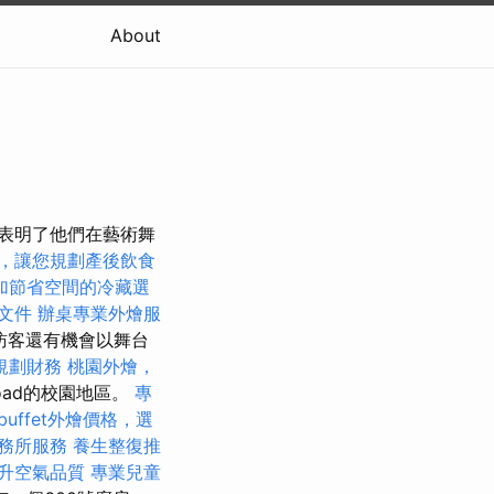
About
也表明了他們在藝術舞
，讓您規劃產後飲食
加節省空間的冷藏選
文件
辦桌專業外燴服
訪客還有機會以舞台
規劃財務
桃園外燴，
Road的校園地區。
專
buffet外燴價格，選
務所服務
養生整復推
升空氣品質
專業兒童