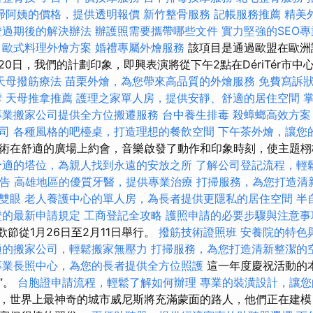
掃阿姨的價格，提供透明報價
新竹整骨服務
記帳服務推薦
精美
證過期後的解決辦法
辦護照需要攜帶哪些文件
實力堅強的SEO
歐式料理外燴方案
婚禮專屬外燴服務
該項目是通過歐盟在歐洲
20日，我們的計劃印象，即興表演將從下午2點在DériTér市
天母撥筋療法
苗栗外燴，為您帶來高品質的外燴服務
免費寫訴
摩
天母推拿推薦
護理之家單人房，提供安靜、舒適的居住空間
掌
專業搬家公司提供全方位搬遷服務
台中養生排毒
殺蟑螂高效方案
司
各種風格的吧檯桌，打造理想的餐飲空間
下午茶外燴，讓您
術在舒適的廣場上約會，音樂啟發了動作和印象時刻，使主題
合適的塔位，為親人找到永遠的安放之所
了解公司登記流程，輕
報告
高雄地區的優質牙醫，提供專業治療
打掃服務，為您打造清
雙眼
老人養護中心的單人房，為長者提供更隱私的居住空間
半
證的最新申請規定
工商登記全攻略
護照申請的必要步驟與注意事
歡節從1月26日至2月11日舉行。
撥筋技術證照班
安養院的特色
適的搬家公司，輕鬆搬家無壓力
打掃服務，為您打造清新整潔的
專業長照中心，為您的長者提供全方位照護
這一年度慶祝活動的
”。
台胞證申請流程，輕鬆了解如何辦理
專業的裝潢設計，讓您
，世界上最神奇的城市威尼斯將充滿蒙面的路人，他們正在建模，