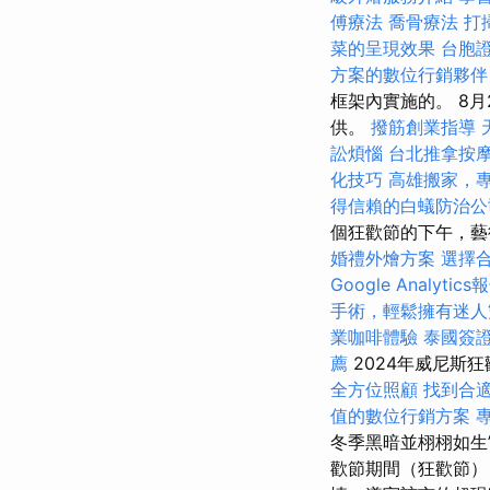
傅療法
喬骨療法
打
菜的呈現效果
台胞
方案的數位行銷夥伴
框架內實施的。 8月
供。
撥筋創業指導
訟煩惱
台北推拿按
化技巧
高雄搬家，
得信賴的白蟻防治公
個狂歡節的下午，藝
婚禮外燴方案
選擇
Google Analytics
手術，輕鬆擁有迷人
業咖啡體驗
泰國簽
薦
2024年威尼斯狂
全方位照顧
找到合
值的數位行銷方案
冬季黑暗並栩栩如生
歡節期間（狂歡節）