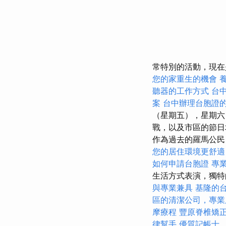
常特別的活動，現在
您的家重生的機會
聽器的工作方式
台
案
台中辦理台胞證
（星期五），星期六
戰，以及市區的節
作為過去的羅馬公民
您的居住環境更舒適
如何申請台胞證
專
生活方式表演，獨特
與專業兼具
基隆的
區的清潔公司，專業
摩療程
豐原脊椎矯
律幫手
優質記帳士