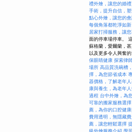
禮外燴，讓您的婚禮
手術，提升自信，塑
點心外燴，讓您的會
每個角落都乾淨如新
居家打掃服務，讓您
面的停車場停車。 
蘇格蘭，愛爾蘭，甚
以及更多令人興奮的
保眼睛健康
探索律
場所
高品質洗碗槽
擇，為您節省成本
器價格，了解老年人
康與養生，為老年人
過程
台中外燴，為
可靠的搬家服務選擇
薦，為你的口腔健康
費用透明，無隱藏費
薦，讓您輕鬆選擇
級外燴服務介紹
學