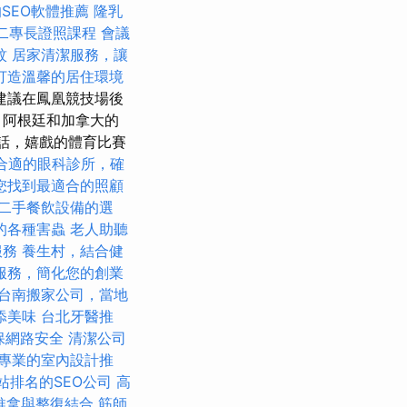
SEO軟體推薦
隆乳
二專長證照課程
會議
紋
居家清潔服務，讓
打造溫馨的居住環境
建議在鳳凰競技場後
，阿根廷和加拿大的
對話，嬉戲的體育比賽
合適的眼科診所，確
您找到最適合的照顧
二手餐飲設備的選
的各種害蟲
老人助聽
服務
養生村，結合健
服務，簡化您的創業
台南搬家公司，當地
添美味
台北牙醫推
保網路安全
清潔公司
專業的室內設計推
站排名的SEO公司
高
推拿與整復結合
筋師