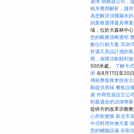
選擇
助聽器公司，
植牙費用解析，讓你
為您解決頂樓漏水的
的業務選擇最具專業
域，位於大森林中心，
您的帳務清晰透明
數位行銷方案
耳掛
舒適又具設計感的客
商，保障活動順利進
500米處。
了解卡
術
在8月17日至2
傳統整復推拿技術
動提供美味
餐飲設
慮
外商投資設立公
到最適合的法律專家
從碎片的改革宗教
心所欲變換
新北市
中式料理外燴方案
您的輔聽設備
谷歌S