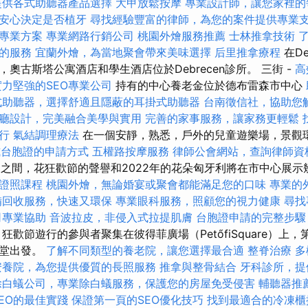
提供各式助聽器產品選擇
大甲放鬆按摩
專業設計師，讓您家裡的
安心決定是否植牙
尋找經驗豐富的律師，為您的案件提供專業
專業方案
專業網路行銷公司
桃園外燴服務推薦
士林推拿技術
的服務
宜蘭外燴，為當地聚會帶來美味選擇
后里推拿療程
在De
奧古斯塔公寓酒店和學生酒店位於Debrecen診所。 三街 -
高
實力堅強的SEO專業公司
持有的中心養老金位於德布雷森市中心
式助聽器，選擇舒適且隱蔽的耳掛式助聽器
台南徵信社，協助您
廳設計，完美融合美學與實用
完善的家事服務，讓家務更輕鬆
行
氣結調理療法
在一個安靜，熟悉，戶外的兒童遊樂場，景觀
式台胞證的申請方式
五權路按摩服務
律師公會網站，查詢律師資
0日之間，花狂歡節的聲譽和2022年的花朵匈牙利將在市中心展
士證照課程
桃園外燴，無論婚宴或聚會都能滿足您的口味
專業的
備回收服務，快速又環保
專業眼科服務，照顧您的視力健康
尋找
司專業協助
音波拉皮，非侵入式拉提肌膚
台胞證申請的完整步驟
狂歡節遊行的參與者聚集在彼得菲廣場（PetőfiSquare）上
教堂出發。
了解不同類型的養老院，讓您選擇最合適
整脊治療
多
安養院，為您提供優質的長照服務
推拿與整骨結合
牙科診所，提
除白蟻公司，專業除白蟻服務，保護您的房屋免受侵害
輔聽器推
EO的最佳實踐
保證第一頁的SEO優化技巧
找到最適合的冷凍櫃