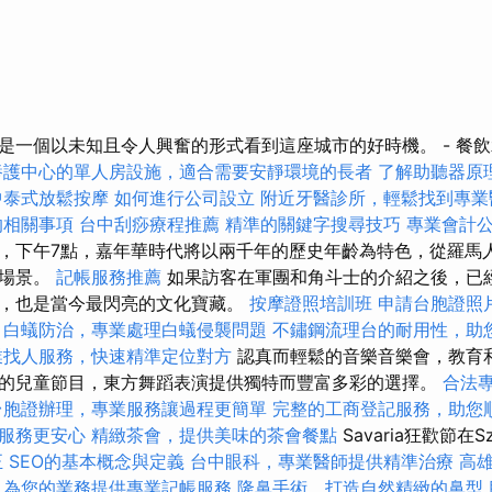
是一個以未知且令人興奮的形式看到這座城市的好時機。 - 餐
養護中心的單人房設施，適合需要安靜環境的長者
了解助聽器原
中泰式放鬆按摩
如何進行公司設立
附近牙醫診所，輕鬆找到專業
的相關事項
台中刮痧療程推薦
精準的關鍵字搜尋技巧
專業會計
，下午7點，嘉年華時代將以兩千年的歷史年齡為特色，從羅馬
日場景。
記帳服務推薦
如果訪客在軍團和角斗士的介紹之後，已
，也是當今最閃亮的文化寶藏。
按摩證照培訓班
申請台胞證照
白蟻防治，專業處理白蟻侵襲問題
不鏽鋼流理台的耐用性，助
業找人服務，快速精準定位對方
認真而輕鬆的音樂音樂會，教育
的兒童節目，東方舞蹈表演提供獨特而豐富多彩的選擇。
合法
台胞證辦理，專業服務讓過程更簡單
完整的工商登記服務，助您
服務更安心
精緻茶會，提供美味的茶會餐點
Savaria狂歡節在Sz
正
SEO的基本概念與定義
台中眼科，專業醫師提供精準治療
高
，為您的業務提供專業記帳服務
隆鼻手術，打造自然精緻的鼻型