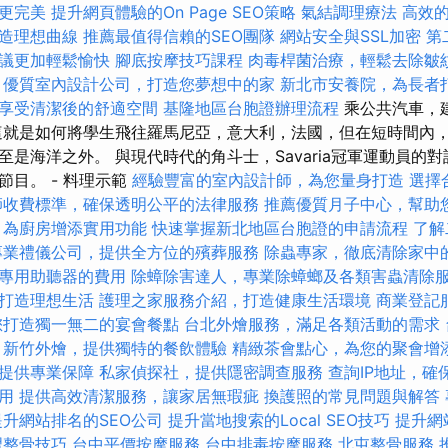
更完美
提升網頁體驗的On Page SEO策略
氣結調理療法
高效的
造理想曲線
推薦最值得信賴的SEO團隊
網站安全與SSL加密
第
議更加輕鬆愉快
腳底按摩技巧課程
肉毒桿菌治療，輕鬆去除皺
優質室內設計公司，打造您夢想中的家
新北市安養院，為長者
享受清潔後的舒適空間
基隆地區台胞證辦理流程
乘公共汽車，
這就是如何將學生飛往羅馬尼亞，意大利，法國，但在短時間內
至是海洋之外。 與現代時代的角斗士，Savaria冠軍運動員的
節目。 - 料理示範
經驗豐富的室內設計師，為您量身打造
選擇
師收費標準，確保透明公平的法律服務
推薦優質月子中心，幫助
，為廚房增添實用功能
快速掌握新北地區台胞證的申請流程
了解
專業禮儀公司，提供全方位的殯葬服務
除蟲專家，徹底清除家中
專用助聽器的費用
除蟑除害達人，專業除蟑螂及各類害蟲清除
打造理想生活
護理之家服務介紹，打造健康生活環境
商業登記
您打造獨一無二的宴會餐點
台北外燴服務，滿足各類活動的需求
新竹外燴，提供獨特的餐飲體驗
精緻茶會點心，為您的聚會增
提供專業保障
私家偵探社，提供隱密調查服務
查詢IP地址，確
用
提供高效清潔服務，讓家居無瑕疵
換護照的常見問題與解答
提升網站排名的SEO公司
提升當地搜索的Local SEO技巧
提升網
習整骨技巧
台中平價按摩服務
台中排毒按摩服務
北屯整骨服務