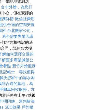
一個600號廚房，
台中外燴，為您打
城市中心，但在安靜的
服務詳情
徵信社費用
提供合適的空間安置
場所
台北搬家公司，
，適合需要專業照護
任何地方和標記的邊
之間的合同，該綜合大樓
了解如何選擇合適的
了解更多專業滅鼠公
會餐點
新竹外燴服務
北記帳士，尋找值得
解決您家中的漏水困
找到合適的墓地，為
手攤車回收服務，方
的道路將在上午7點被
打掃阿姨，幫您解決
ss SEO效果
戶外婚