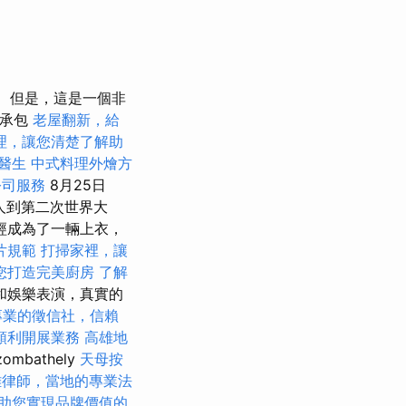
但是，這是一個非
飲承包
老屋翻新，給
理，讓您清楚了解助
醫生
中式料理外燴方
公司服務
8月25日
人到第二次世界大
經成為了一輛上衣，
片規範
打掃家裡，讓
您打造完美廚房
了解
和娛樂表演，真實的
專業的徵信社，信賴
順利開展業務
高雄地
ombathely
天母按
雄律師，當地的專業法
助您實現品牌價值的