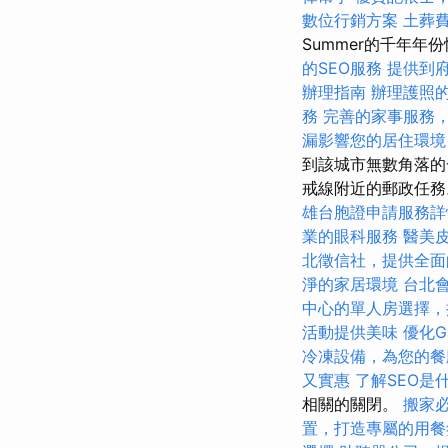
數位行銷方案
土葬
Summer的千年
的SEO服務
提供到
辦理指南
辦理護照
務
完善的家事服務
漏影響您的居住環境
到該城市無數角落的
戒線附近的郵政任
雄台胞證申請服務詳
業的眼科服務
醫美
北徵信社，提供全面
淨的家居環境
台北
中心的單人房選擇，
活動提供美味
優化G
冷凍設備，為您的餐
又實惠
了解SEO是
相關的關閉。
搬家
置，打造專屬的用餐