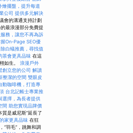
外燴擺盤，提升每道
專業公司
提供多元解決
議會的溝通支持計劃
中心的最浪漫部分免費提
狀服務，讓您不再為訴
握On-Page SEO優
除白蟻推薦，尋找值
的茶會更具品味
在這
栩栩如生。
浪漫戶外
鬆創立您的公司
解讀
新整潔的空間
雙眼皮
自動咖啡機，打造專
項
台北記帳士專業推
與選擇，為長者提供
空間
助您實現品牌價
本質是威尼斯“延長了
的家更具品味
在狂
“羽毛”，跳舞和調