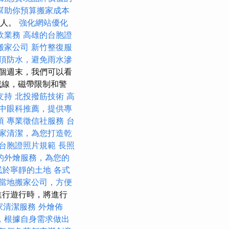
幫助你預算搬家成本
客人。
強化網站優化
飲業務
高雄的台胞證
搬家公司
新竹整復服
頂防水，避免雨水滲
個週末，我們可以看
戒線，磁帶限制和警
支持
北投撥筋技術
高
中眼科推薦，提供專
項
專業徵信社服務
台
家清潔，為您打造乾
台胞證照片規範
長照
的外燴服務，為您的
眠於寧靜的土地
各式
當地搬家公司，方便
進行遊行時，將進行
家清潔服務
外燴佈
，根據自身需求做出