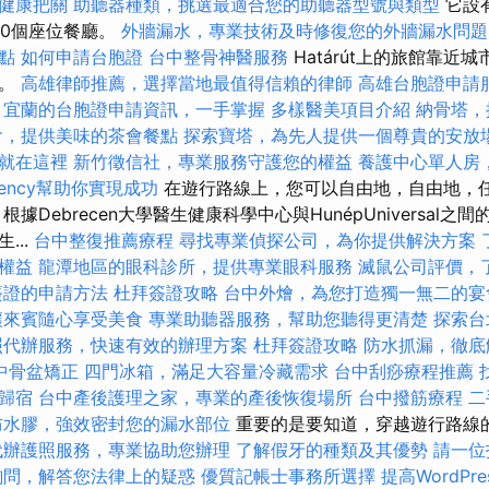
健康把關
助聽器種類，挑選最適合您的助聽器型號與類型
它設有
50個座位餐廳。
外牆漏水，專業技術及時修復您的外牆漏水問題
點
如何申請台胞證
台中整骨神醫服務
Határút上的旅館靠近
人。
高雄律師推薦，選擇當地最值得信賴的律師
高雄台胞證申請
宜蘭的台胞證申請資訊，一手掌握
多樣醫美項目介紹
納骨塔，
會，提供美味的茶會餐點
探索寶塔，為先人提供一個尊貴的安放
就在這裡
新竹徵信社，專業服務守護您的權益
養護中心單人房
gency幫助你實現成功
在遊行路線上，您可以自由地，自由地，
據Debrecen大學醫生健康科學中心與HunépUniversal
...
台中整復推薦療程
尋找專業偵探公司，為你提供解決方案
權益
龍潭地區的眼科診所，提供專業眼科服務
滅鼠公司評價，
簽證的申請方法
杜拜簽證攻略
台中外燴，為您打造獨一無二的宴
讓來賓隨心享受美食
專業助聽器服務，幫助您聽得更清楚
探索台
照代辦服務，快速有效的辦理方案
杜拜簽證攻略
防水抓漏，徹底
中骨盆矯正
四門冰箱，滿足大容量冷藏需求
台中刮痧療程推薦
歸宿
台中產後護理之家，專業的產後恢復場所
台中撥筋療程
二
防水膠，強效密封您的漏水部位
重要的是要知道，穿越遊行路線
代辦護照服務，專業協助您辦理
了解假牙的種類及其優勢
請一位
詢問，解答您法律上的疑惑
優質記帳士事務所選擇
提高WordPre