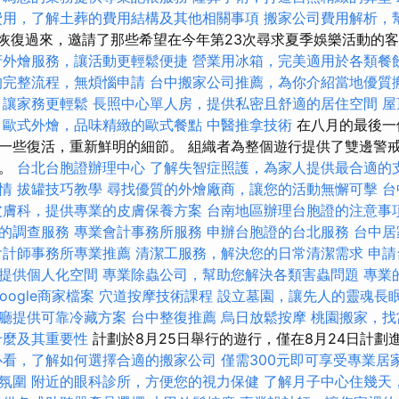
費用，了解土葬的費用結構及其他相關事項
搬家公司費用解析，
年份恢復過來，邀請了那些希望在今年第23次尋求夏季娛樂活動的
府外燴服務，讓活動更輕鬆便捷
營業用冰箱，完美適用於各類餐
的完整流程，無煩惱申請
台中搬家公司推薦，為你介紹當地優質
，讓家務更輕鬆
長照中心單人房，提供私密且舒適的居住空間
屋
歐式外燴，品味精緻的歐式餐點
中醫推拿技術
在八月的最後一
一些復活，重新鮮明的細節。 組織者為整個遊行提供了雙邊警
務。
台北台胞證辦理中心
了解失智症照護，為家人提供最合適的
情
拔罐技巧教學
尋找優質的外燴廠商，讓您的活動無懈可擊
台
皮膚科，提供專業的皮膚保養方案
台南地區辦理台胞證的注意事
的調查服務
專業會計事務所服務
申辦台胞證的台北服務
台中居
會計師事務所專業推薦
清潔工服務，解決您的日常清潔需求
申請
提供個人化空間
專業除蟲公司，幫助您解決各類害蟲問題
專業
oogle商家檔案
穴道按摩技術課程
設立墓園，讓先人的靈魂長
廳提供可靠冷藏方案
台中整復推薦
烏日放鬆按摩
桃園搬家，找
什麼及其重要性
計劃於8月25日舉行的遊行，僅在8月24日計劃
必看，了解如何選擇合適的搬家公司
僅需300元即可享受專業居
氛圍
附近的眼科診所，方便您的視力保健
了解月子中心住幾天