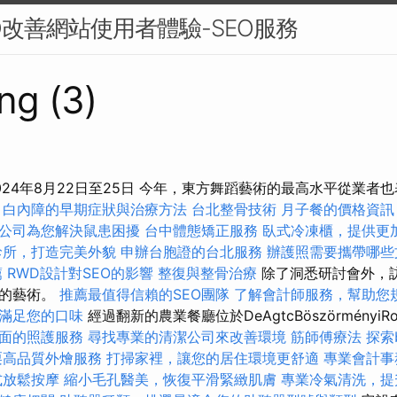
O改善網站使用者體驗-SEO服務
ng (3)
024年8月22日至25日 今年，東方舞蹈藝術的最高水平從業者
。
白內障的早期症狀與治療方法
台北整骨技術
月子餐的價格資訊
公司為您解決鼠患困擾
台中體態矯正服務
臥式冷凍櫃，提供更
診所，打造完美外貌
申辦台胞證的台北服務
辦護照需要攜帶哪些
薦
RWD設計對SEO的影響
整復與整骨治療
除了洞悉研討會外，
好的藝術。
推薦最值得信賴的SEO團隊
了解會計師服務，幫助您
滿足您的口味
經過翻新的農業餐廳位於DeAgtcBöszörményi
面的照護服務
尋找專業的清潔公司來改善環境
筋師傅療法
探索
栗高品質外燴服務
打掃家裡，讓您的居住環境更舒適
專業會計事
式放鬆按摩
縮小毛孔醫美，恢復平滑緊緻肌膚
專業冷氣清洗，提