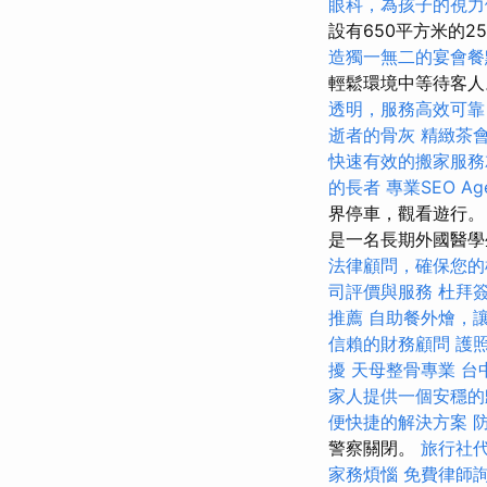
眼科，為孩子的視力
設有650平方米的2
造獨一無二的宴會餐
輕鬆環境中等待客
透明，服務高效可靠
逝者的骨灰
精緻茶
快速有效的搬家服務
的長者
專業SEO A
界停車，觀看遊行。 根
是一名長期外國醫學生
法律顧問，確保您的
司評價與服務
杜拜
推薦
自助餐外燴，
信賴的財務顧問
護
擾
天母整骨專業
台
家人提供一個安穩的
便快捷的解決方案
警察關閉。
旅行社
家務煩惱
免費律師