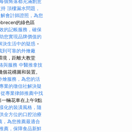
每個角落都充滿創意
支持
頂樓漏水問題，
了解會計師證照，為您
brecen的綠色區
效的記帳服務，確保
助您實現品牌價值的
解決生活中的疑惑
-
找到可靠的外燴廠
環境，距離大教堂
格與服務
中醫推拿技
示幾個花構圖和裝置。
外燴服務，為您的活
專業的徵信社解決疑
從專業律師推薦中找
，第一輛花車在上午9點
樣化的裝潢風格，隨
供全方位的口腔治療
薦，為您推薦最適合
推薦，保障食品新鮮