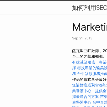
如何利用SE
Marketi
Sep 21, 2013
薩瓦里亞狂歡節，2
台上的才華和知識
有效滅鼠服務，專業
擇
尋找專業的醫美
務
台中刮痧服務推
作品的形式享受最
無論婚宴或聚會都能
業養護中心，提供全
擇最適合的方案
苗
廣學習中心
台中泰