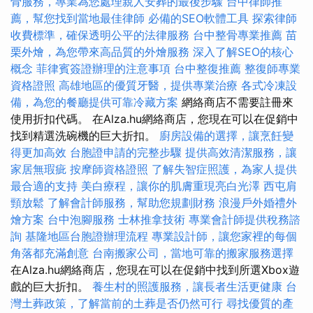
骨服務，專業為您處理親人安葬的最後步驟
台中律師推
薦，幫您找到當地最佳律師
必備的SEO軟體工具
探索律師
收費標準，確保透明公平的法律服務
台中整骨專業推薦
苗
栗外燴，為您帶來高品質的外燴服務
深入了解SEO的核心
概念
菲律賓簽證辦理的注意事項
台中整復推薦
整復師專業
資格證照
高雄地區的優質牙醫，提供專業治療
各式冷凍設
備，為您的餐廳提供可靠冷藏方案
網絡商店不需要註冊來
使用折扣代碼。 在Alza.hu網絡商店，您現在可以在促銷中
找到精選洗碗機的巨大折扣。
廚房設備的選擇，讓烹飪變
得更加高效
台胞證申請的完整步驟
提供高效清潔服務，讓
家居無瑕疵
按摩師資格證照
了解失智症照護，為家人提供
最合適的支持
美白療程，讓你的肌膚重現亮白光澤
西屯肩
頸放鬆
了解會計師服務，幫助您規劃財務
浪漫戶外婚禮外
燴方案
台中泡腳服務
士林推拿技術
專業會計師提供稅務諮
詢
基隆地區台胞證辦理流程
專業設計師，讓您家裡的每個
角落都充滿創意
台南搬家公司，當地可靠的搬家服務選擇
在Alza.hu網絡商店，您現在可以在促銷中找到所選Xbox遊
戲的巨大折扣。
養生村的照護服務，讓長者生活更健康
台
灣土葬政策，了解當前的土葬是否仍然可行
尋找優質的產