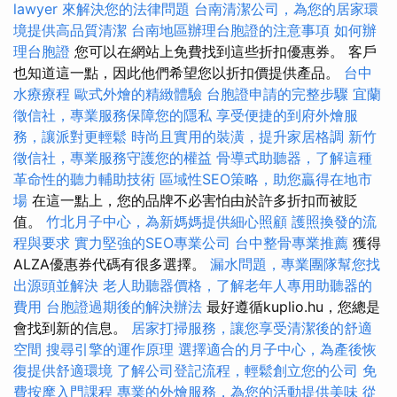
lawyer 來解決您的法律問題
台南清潔公司，為您的居家環
境提供高品質清潔
台南地區辦理台胞證的注意事項
如何辦
理台胞證
您可以在網站上免費找到這些折扣優惠券。 客戶
也知道這一點，因此他們希望您以折扣價提供產品。
台中
水療療程
歐式外燴的精緻體驗
台胞證申請的完整步驟
宜蘭
徵信社，專業服務保障您的隱私
享受便捷的到府外燴服
務，讓派對更輕鬆
時尚且實用的裝潢，提升家居格調
新竹
徵信社，專業服務守護您的權益
骨導式助聽器，了解這種
革命性的聽力輔助技術
區域性SEO策略，助您贏得在地市
場
在這一點上，您的品牌不必害怕由於許多折扣而被貶
值。
竹北月子中心，為新媽媽提供細心照顧
護照換發的流
程與要求
實力堅強的SEO專業公司
台中整骨專業推薦
獲得
ALZA優惠券代碼有很多選擇。
漏水問題，專業團隊幫您找
出源頭並解決
老人助聽器價格，了解老年人專用助聽器的
費用
台胞證過期後的解決辦法
最好遵循kuplio.hu，您總是
會找到新的信息。
居家打掃服務，讓您享受清潔後的舒適
空間
搜尋引擎的運作原理
選擇適合的月子中心，為產後恢
復提供舒適環境
了解公司登記流程，輕鬆創立您的公司
免
費按摩入門課程
專業的外燴服務，為您的活動提供美味
從