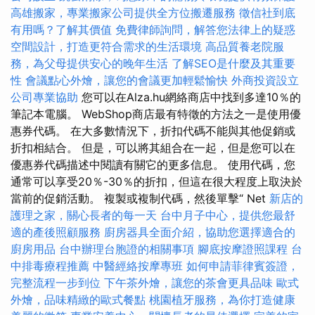
高雄搬家，專業搬家公司提供全方位搬遷服務
徵信社到底
有用嗎？了解其價值
免費律師詢問，解答您法律上的疑惑
空間設計，打造更符合需求的生活環境
高品質養老院服
務，為父母提供安心的晚年生活
了解SEO是什麼及其重要
性
會議點心外燴，讓您的會議更加輕鬆愉快
外商投資設立
公司專業協助
您可以在Alza.hu網絡商店中找到多達10％的
筆記本電腦。 WebShop商店最有特徵的方法之一是使用優
惠券代碼。 在大多數情況下，折扣代碼不能與其他促銷或
折扣相結合。 但是，可以將其組合在一起，但是您可以在
優惠券代碼描述中閱讀有關它的更多信息。 使用代碼，您
通常可以享受20％-30％的折扣，但這在很大程度上取決於
當前的促銷活動。 複製或複制代碼，然後單擊“ Net
新店的
護理之家，關心長者的每一天
台中月子中心，提供您最舒
適的產後照顧服務
廚房器具全面介紹，協助您選擇適合的
廚房用品
台中辦理台胞證的相關事項
腳底按摩證照課程
台
中排毒療程推薦
中醫經絡按摩專班
如何申請菲律賓簽證，
完整流程一步到位
下午茶外燴，讓您的茶會更具品味
歐式
外燴，品味精緻的歐式餐點
桃園植牙服務，為你打造健康