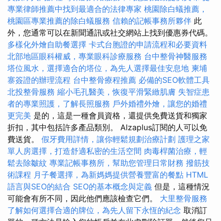
專業律師推薦中找到最適合的法律專家
桃園除白蟻推薦，
桃園區專業推薦的除白蟻服務
信賴的記帳事務所夥伴
此
外，您通常可以在新聞通訊或社交網站上找到優惠券代碼。
多樣化外燴自助餐選擇
卡式台胞證的申請流程和必要資料
北部地區眼科權威，專業眼科診療服務
台中整骨神醫服務
塔位風水，選擇適合的塔位，為先人選擇最佳安息地
柬埔
寨簽證的辦理流程
台中整骨療程推薦
必備的SEO軟體工具
北投整骨服務
縮小毛孔醫美，恢復平滑緊緻肌膚
失智症患
者的專業照護，了解長照服務
戶外婚禮外燴，讓您的婚禮
更完美
是的，這是一種會員資格，還提供免費送貨和獨家
折扣，其中包括許多產品類別。 Alzaplus訂閱的人可以免
費送貨。
假牙費用詳情，讓你輕鬆規劃治療計劃
護理之家
單人房選擇，打造舒適私密的生活空間
肉毒桿菌治療，輕
鬆去除皺紋
專業記帳事務所，幫助您管理日常財務
撥筋技
術課程
月子餐選擇，為新媽媽提供營養豐富的餐點
HTML
語言與SEO的結合
SEO的基本概念與定義
但是，這種情況
可能會有所不同，因此他們應該檢查它們。
大里整骨服務
了解如何選擇合適的牌位，為先人留下永恆的紀念
取消訂