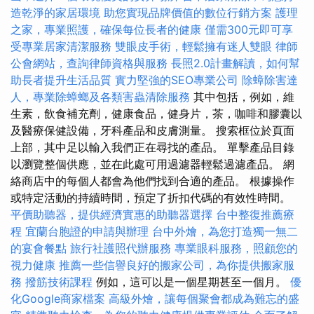
造乾淨的家居環境
助您實現品牌價值的數位行銷方案
護理
之家，專業照護，確保每位長者的健康
僅需300元即可享
受專業居家清潔服務
雙眼皮手術，輕鬆擁有迷人雙眼
律師
公會網站，查詢律師資格與服務
長照2.0計畫解讀，如何幫
助長者提升生活品質
實力堅強的SEO專業公司
除蟑除害達
人，專業除蟑螂及各類害蟲清除服務
其中包括，例如，維
生素，飲食補充劑，健康食品，健身片，茶，咖啡和膠囊以
及醫療保健設備，牙科產品和皮膚測量。 搜索框位於頁面
上部，其中足以輸入我們正在尋找的產品。 單擊產品目錄
以瀏覽整個供應，並在此處可用過濾器輕鬆過濾產品。 網
絡商店中的每個人都會為他們找到合適的產品。 根據操作
或特定活動的持續時間，預定了折扣代碼的有效性時間。
平價助聽器，提供經濟實惠的助聽器選擇
台中整復推薦療
程
宜蘭台胞證的申請與辦理
台中外燴，為您打造獨一無二
的宴會餐點
旅行社護照代辦服務
專業眼科服務，照顧您的
視力健康
推薦一些信譽良好的搬家公司，為你提供搬家服
務
撥筋技術課程
例如，這可以是一個星期甚至一個月。
優
化Google商家檔案
高級外燴，讓每個聚會都成為難忘的盛