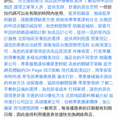
折扣。
台北撥筋療法
高品質外燴餐飲選擇
了解如何申請台
胞證
護理之家單人房，提供安靜、舒適的居住空間
一些折
扣代碼可以在有限的時間內使用。
藍芽助聽器，無線藍芽
助聽器，讓聽覺體驗更方便
經絡按摩專業課程台北
台胞證
的申請步驟詳細說明，助您輕鬆辦理
助聽器補助，探索可
申請的助聽器補助計劃
知名設計公司，提供一流的室內設
計服務
北部地區安養院的選擇，提供周到照護
營業登記，
讓您的業務合法經營
基隆地區台胞證辦理流程
台南清潔公
司，為您的居家環境提供高品質清潔
外燴佈置，打造專屬
的用餐氛圍
多樣化的醫美項目，滿足你的不同需求
桃園搬
家公司，專業服務讓你搬家更輕鬆
高效的關鍵字策略
提升
網頁體驗的On Page SEO策略
現代風裝潢設計，簡單卻富
有時尚感
草屯按摩服務推薦
漏水打針，專業修補漏水源頭
的有效方法
偵探服務，協助你解開疑團
專業整骨師
了解二
手餐飲設備的選擇，為您節省成本
打掃家裡，讓您的居住
環境更舒適
完善的SEO優化方法
北部地區眼科權威介紹
如
何進行公司設立
高雄搬家公司，信賴專業搬家團隊，放心
搬家
西屯體態調整
一般而言，每張優惠券的日期都有到期
日期，因此值得利用優惠券並儘快兌換網絡商店。