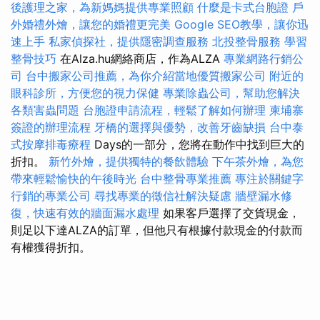
後護理之家，為新媽媽提供專業照顧
什麼是卡式台胞證
戶
外婚禮外燴，讓您的婚禮更完美
Google SEO教學，讓你迅
速上手
私家偵探社，提供隱密調查服務
北投整骨服務
學習
整骨技巧
在Alza.hu網絡商店，作為ALZA
專業網路行銷公
司
台中搬家公司推薦，為你介紹當地優質搬家公司
附近的
眼科診所，方便您的視力保健
專業除蟲公司，幫助您解決
各類害蟲問題
台胞證申請流程，輕鬆了解如何辦理
柬埔寨
簽證的辦理流程
牙橋的選擇與優勢，改善牙齒缺損
台中泰
式按摩排毒療程
Days的一部分，您將在動作中找到巨大的
折扣。
新竹外燴，提供獨特的餐飲體驗
下午茶外燴，為您
帶來輕鬆愉快的午後時光
台中整骨專業推薦
專注於關鍵字
行銷的專業公司
尋找專業的徵信社解決疑慮
牆壁漏水修
復，快速有效的牆面漏水處理
如果客戶選擇了交貨現金，
則足以下達ALZA的訂單，但他只有根據付款現金的付款而
有權獲得折扣。