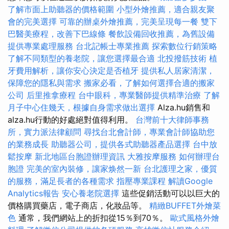
了解市面上助聽器的價格範圍
小型外燴推薦，適合親友聚
會的完美選擇
可靠的辦桌外燴推薦，完美呈現每一餐
雙下
巴醫美療程，改善下巴線條
餐飲設備回收推薦，為舊設備
提供專業處理服務
台北記帳士專業推薦
探索數位行銷策略
了解不同類型的養老院，讓您選擇最合適
北投撥筋技術
植
牙費用解析，讓你安心決定是否植牙
提供私人居家清潔，
保障您的隱私與需求
搬家必看，了解如何選擇合適的搬家
公司
后里推拿療程
台中眼科，專業醫師提供精準治療
了解
月子中心住幾天，根據自身需求做出選擇
Alza.hu銷售和
alza.hu行動的好處絕對值得利用。
台灣前十大律師事務
所，實力派法律顧問
尋找台北會計師，專業會計師協助您
的業務成長
助聽器公司，提供各式助聽器產品選擇
台中放
鬆按摩
新北地區台胞證辦理資訊
大雅按摩服務
如何辦理台
胞證
完美的室內裝修，讓家焕然一新
台北護理之家，優質
的服務，滿足長者的各種需求
指壓專業課程
解讀Google
Analytics報告
安心養老院選擇
這些促銷活動可以以巨大的
價格購買藥店，電子商店，化妝品等。
精緻BUFFET外燴菜
色
通常，我們網站上的折扣從15％到70％。
歐式風格外燴