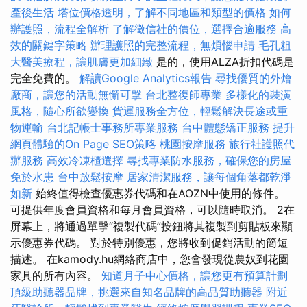
產後生活
塔位價格透明，了解不同地區和類型的價格
如何
辦護照，流程全解析
了解徵信社的價位，選擇合適服務
高
效的關鍵字策略
辦理護照的完整流程，無煩惱申請
毛孔粗
大醫美療程，讓肌膚更加細緻
是的，使用ALZA折扣代碼是
完全免費的。
解讀Google Analytics報告
尋找優質的外燴
廠商，讓您的活動無懈可擊
台北整復師專業
多樣化的裝潢
風格，隨心所欲變換
貨運服務全方位，輕鬆解決長途或重
物運輸
台北記帳士事務所專業服務
台中體態矯正服務
提升
網頁體驗的On Page SEO策略
桃園按摩服務
旅行社護照代
辦服務
高效冷凍櫃選擇
尋找專業防水服務，確保您的房屋
免於水患
台中放鬆按摩
居家清潔服務，讓每個角落都乾淨
如新
始終值得檢查優惠券代碼和在AOZN中使用的條件。
可提供年度會員資格和每月會員資格，可以隨時取消。 2在
屏幕上，將通過單擊“複製代碼”按鈕將其複製到剪貼板來顯
示優惠券代碼。 對於特別優惠，您將收到促銷活動的簡短
描述。 在kamody.hu網絡商店中，您會發現從農奴到花園
家具的所有內容。
知道月子中心價格，讓您更有預算計劃
頂級助聽器品牌，挑選來自知名品牌的高品質助聽器
附近