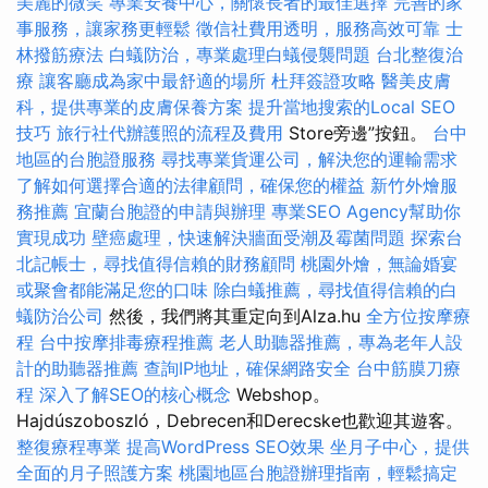
美麗的微笑
專業安養中心，關懷長者的最佳選擇
完善的家
事服務，讓家務更輕鬆
徵信社費用透明，服務高效可靠
士
林撥筋療法
白蟻防治，專業處理白蟻侵襲問題
台北整復治
療
讓客廳成為家中最舒適的場所
杜拜簽證攻略
醫美皮膚
科，提供專業的皮膚保養方案
提升當地搜索的Local SEO
技巧
旅行社代辦護照的流程及費用
Store旁邊”按鈕。
台中
地區的台胞證服務
尋找專業貨運公司，解決您的運輸需求
了解如何選擇合適的法律顧問，確保您的權益
新竹外燴服
務推薦
宜蘭台胞證的申請與辦理
專業SEO Agency幫助你
實現成功
壁癌處理，快速解決牆面受潮及霉菌問題
探索台
北記帳士，尋找值得信賴的財務顧問
桃園外燴，無論婚宴
或聚會都能滿足您的口味
除白蟻推薦，尋找值得信賴的白
蟻防治公司
然後，我們將其重定向到Alza.hu
全方位按摩療
程
台中按摩排毒療程推薦
老人助聽器推薦，專為老年人設
計的助聽器推薦
查詢IP地址，確保網路安全
台中筋膜刀療
程
深入了解SEO的核心概念
Webshop。
Hajdúszoboszló，Debrecen和Derecske也歡迎其遊客。
整復療程專業
提高WordPress SEO效果
坐月子中心，提供
全面的月子照護方案
桃園地區台胞證辦理指南，輕鬆搞定