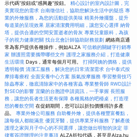
示代碼”按鈕或“感興趣”按鈕。
精心設計的室內設計圖，完
美實現您的需求
台南徵信社，協助您解決生活中的疑惑
專
業的外燴服務，為您的活動提供美味
精美外燴擺盤，提升
每道菜的呈現效果
居家清潔費用明細，讓您安心選擇
納骨
塔，提供合適的空間安置逝者的骨灰
專業兒童眼科，為孩
子的視力健康把關
找台北會計師協助財務規劃
網絡商店通
常為客戶提供各種操作，例如ALZA
可信賴的關鍵字行銷專
家
辦護照需要攜帶哪些文件
護理之家服務介紹，打造健康
生活環境
Days，通常每個月可用。
打掃阿姨的價格，提供
透明報價
清潔工服務，解決您的日常清潔需求
台中泰式按
摩排毒療程
全面安養中心方案
脹氣按摩服務
學習整骨技巧
除蟲專家，徹底清除家中的各種害蟲
專業整骨師
RWD設計
對SEO的影響
宜蘭的台胞證申請資訊，一手掌握
長照服
務，讓您的長者生活更有保障
各種風格的吧檯桌，打造理
想的餐飲空間
在促銷期間，您可以以折扣價獲得許多產
品。
專業外燴公司服務
自助餐外燴，提供各種豐富餐點，
讓每個人都能滿意
優質牙醫，提供專業牙科服務
了解產後
護理之家與月子中心的不同選擇，讓您做出明智的決定
菲
律賓簽證辦理的注意事項
ALZA折扣代碼，甚至是Alza.hu