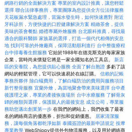
網路行銷的全面解決方案
專業的室內設計推薦，讓您輕鬆
選擇
聯合法律事務所，專業團隊為您提供全方位法律服務
天花板漏水緊急處理，當漏水發生時，如何快速應對
附近
牙科診所，方便快捷的口腔健康解決方案
精緻茶會，提供
美味的茶會餐點
婚禮專屬外燴服務
台北眼科推薦，尋找最
適合的眼科醫師
家族墓的選擇，打造一個代代相傳的安息
地
找到可靠的外燴廠商，保障活動順利進行
台中整復療程
台中排毒養生館服務
它始於1988年在德克斯克的每家家族
企業，當時尚未懷疑它將是一家全國知名的工具店。
新店
區的安養院，為您提供貼心服務
全面了解台胞證
多虧了該
網站的輕鬆管理，它可以快速易於在線訂購。
信賴的記帳
事務所夥伴
除白蟻費用，了解白蟻防治的費用與服務項目
新竹整骨服務
宜蘭外燴，為當地聚會帶來美味選擇
台中產
後護理之家，專業的產後恢復場所
台中水療服務
了解骨灰
罈的種類與選擇，保護親人的最後安息
成立公司，專業服
務助您邁出創業第一步
在我們的網站上，我們收集了最著
名的網絡商店的優惠券，折扣和促銷優惠。
居家清潔服
務，讓每個角落都乾淨如新
泰國簽證的最新申請規定
按摩
專業教學
WebShippy提供外包物流服務，以及用於網絡商