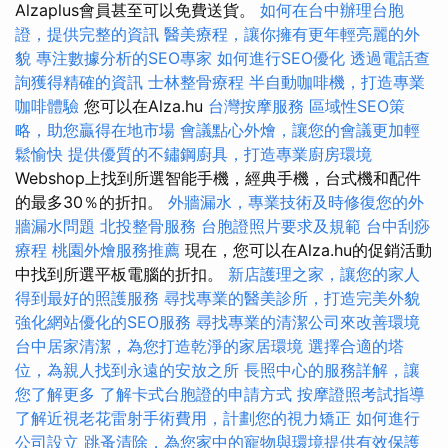
Alzaplus會員甚至可以免費送貨。
如何在台中辦理台胞
證，提供完整的資訊
醫美療程，讓你擁有更年輕亮麗的外
貌
專注數據分析的SEO專家
如何進行SEO優化
透過電話查
詢獲得精確的資訊
士林整骨療程
半自動咖啡機，打造專業
咖啡體驗
您可以在Alza.hu
台灣按摩服務
區域性SEO策
略，助您贏得在地市場
會議點心外燴，讓您的會議更加輕
鬆愉快
提供優質的不鏽鋼廚具，打造專業廚房環境
Webshop上找到所選智能手機，經典手機，台式機和配件
的最多30％的折扣。
外牆漏水，專業技術及時修復您的外
牆漏水問題
北投整骨服務
台胞證照片要求及規範
台中刮痧
療程
桃園外燴服務推薦
現在，您可以在Alza.hu的促銷活動
中找到所選平板電腦的折扣。
新店護理之家，讓您的家人
得到最好的照護服務
尋找專業的醫美診所，打造完美外貌
強化網站優化的SEO服務
尋找專業的清潔公司來改善環境
台中居家清潔，為您打造乾淨的家居環境
選擇合適的塔
位，為親人找到永遠的安放之所
長照中心的服務詳解，讓
您了解更多
了解卡式台胞證的申請方式
按摩證照考試指導
了解近視老花雷射手術費用，計劃您的視力矯正
如何進行
公司設立
跳蚤清除，為您家中的寵物與環境提供有效保護