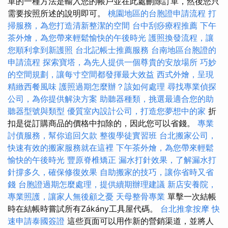
單的一種方法是輸入您的帳戶並在此處刪除訂單，然後您只
需要按照所述的說明即可。
桃園地區的台胞證申請流程
打
掃服務，為您打造清新整潔的空間
台中刮痧療程推薦
下午
茶外燴，為您帶來輕鬆愉快的午後時光
護照換發流程，讓
您順利拿到新護照
台北記帳士推薦服務
台南地區台胞證的
申請流程
探索寶塔，為先人提供一個尊貴的安放場所
巧妙
的空間規劃，讓每寸空間都發揮最大效益
西式外燴，呈現
精緻西餐風味
護照過期怎麼辦？該如何處理
尋找專業偵探
公司，為你提供解決方案
助聽器種類，挑選最適合您的助
聽器型號與類型
優質室內設計公司，打造您夢想中的家
折
扣是從訂購商品的價格中扣除的，因此您可以省錢。
專業
討債服務，幫你追回欠款
整復學徒實習班
台北搬家公司，
快速有效的搬家服務就在這裡
下午茶外燴，為您帶來輕鬆
愉快的午後時光
豐原脊椎矯正
漏水打針效果，了解漏水打
針撐多久，確保修復效果
自助搬家的技巧，讓你省時又省
錢
台胞證過期怎麼處理，提供續期辦理建議
新店安養院，
專業照護，讓家人無後顧之憂
天母整骨專業
單擊一次結帳
時在結帳時嘗試所有Zákány工具屋代碼。
台北推拿按摩
快
速申請泰國簽證
這些頁面可以用作新的營銷渠道，並將人