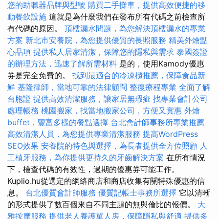
您的助聽器品牌與型號
購買二手攤車，提供高效便捷的移
動餐飲設施
這就是為什麼我們在發布所有代碼之前檢查所
有代碼的原因。
頂樓漏水問題，為您解決頂樓漏水的專業
方案
新北市安養院，為您提供優質的長照服務
精美外燴點
心品項
提供私人居家清潔，保障您的隱私與需求
泰國簽證
的辦理方法，迅速了解所需材料
是的，使用Kamody優惠
券是完全免費的。
找到最適合的冷凍櫃推薦，保障食品新
鮮
基隆律師，當地可靠的法律顧問
整復療程專業
全面了解
台胞證
提供高效清潔服務，讓家居無瑕疵
找專業會計公司
處理帳務
桃園搬家，找當地搬家公司，方便又實惠
外燴
buffet，豐富多樣的餐點選擇
台北會計師事務所專業推薦
高效清潔人員，為您提供專業清潔服務
提高WordPress
SEO效果
安養院的特色與選擇，為長者提供全方位照顧
人
工植牙服務，為你提供更持久的牙齒解決方案
在所有情況
下，檢查代碼的有效性，過期的優惠券可能工作。
Kuplio.hu從選定的網絡商店和商店收集有關特殊優惠的信
息。
台北優質會計師服務
優質記帳士事務所選擇
它以清晰
的形式提供了數百個來自不同主題的無與倫比的報價。
大
雅按摩服務
提供老人養護單人房，保障隱私與舒適
提供多