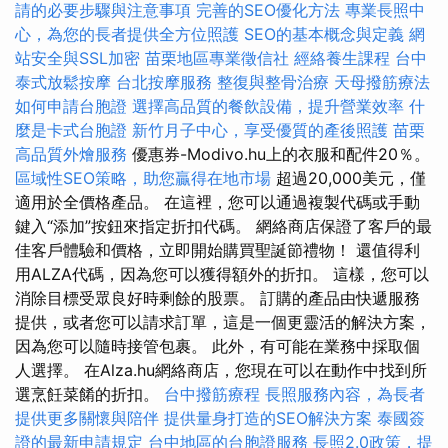
請的必要步驟與注意事項
完善的SEO優化方法
專業長照中
心，為您的長者提供全方位照護
SEO的基本概念與定義
網
站安全與SSL加密
苗栗地區專業徵信社
經絡養生課程
台中
泰式放鬆按摩
台北按摩服務
整復與整骨治療
天母撥筋療法
如何申請台胞證
選擇高品質的餐飲設備，提升營業效率
什
麼是卡式台胞證
新竹月子中心，享受優質的產後照護
苗栗
高品質外燴服務
優惠券-Modivo.hu上的衣服和配件20％。
區域性SEO策略，助您贏得在地市場
超過20,000美元，僅
適用於全價格產品。 在這裡，您可以通過複製代碼或手動
鍵入“添加”按鈕來指定折扣代碼。 網絡商店保證了客戶的最
佳客戶體驗和價格，立即開始購買聖誕節禮物！ 還值得利
用ALZA代碼，因為您可以獲得額外的折扣。 這樣，您可以
消除目標受眾良好時剩餘的股票。 訂購的產品由快遞服務
提供，或者您可以請求訂單，這是一個更靈活的解決方案，
因為您可以隨時接管包裹。 此外，有可能在業務中採取個
人選擇。 在Alza.hu網絡商店，您現在可以在動作中找到所
選烹飪菜餚的折扣。
台中撥筋療程
長照服務內容，為長者
提供更多關懷與陪伴
提供量身打造的SEO解決方案
泰國簽
證的最新申請規定
台中地區的台胞證服務
長照2.0政策，提