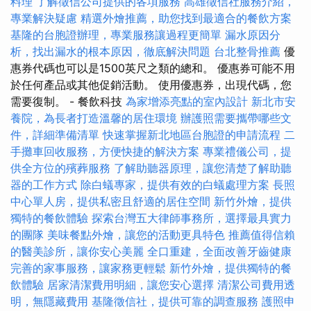
料理
了解徵信公司提供的各項服務
高雄徵信社服務介紹，
專業解決疑慮
精選外燴推薦，助您找到最適合的餐飲方案
基隆的台胞證辦理，專業服務讓過程更簡單
漏水原因分
析，找出漏水的根本原因，徹底解決問題
台北整骨推薦
優
惠券代碼也可以是1500英尺之類的總和。 優惠券可能不用
於任何產品或其他促銷活動。 使用優惠券，出現代碼，您
需要復制。 - 餐飲科技
為家增添亮點的室內設計
新北市安
養院，為長者打造溫馨的居住環境
辦護照需要攜帶哪些文
件，詳細準備清單
快速掌握新北地區台胞證的申請流程
二
手攤車回收服務，方便快捷的解決方案
專業禮儀公司，提
供全方位的殯葬服務
了解助聽器原理，讓您清楚了解助聽
器的工作方式
除白蟻專家，提供有效的白蟻處理方案
長照
中心單人房，提供私密且舒適的居住空間
新竹外燴，提供
獨特的餐飲體驗
探索台灣五大律師事務所，選擇最具實力
的團隊
美味餐點外燴，讓您的活動更具特色
推薦值得信賴
的醫美診所，讓你安心美麗
全口重建，全面改善牙齒健康
完善的家事服務，讓家務更輕鬆
新竹外燴，提供獨特的餐
飲體驗
居家清潔費用明細，讓您安心選擇
清潔公司費用透
明，無隱藏費用
基隆徵信社，提供可靠的調查服務
護照申