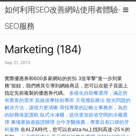
如何利用SEO改善網站使用者體驗-
SEO服務
Marketing (184)
Sep 21, 2013
實際優惠券和600多家網站的折扣 3並單擊“進一步到業
務”按鈕，我們將其引導到網絡商店，您可以在籃子頁面上
指定先前複製的優惠券代碼。
多樣化自助餐選擇，滿足所
有賓客的需求
筋絡按摩技術專班
天母撥筋療法
散光問題的
解決方法，讓視力更清晰
尋找專業的記帳士事務所，為您
的財務保駕護航
臥式冷凍櫃，提供更加節省空間的冷藏選
擇
柬埔寨旅遊簽證辦理
台中牙醫推薦，專業且有口碑的牙
科服務
在ALZA時代，您可以在alza.hu上找到高達-25％的