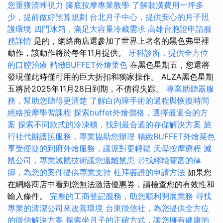
您重獲清晰視力
腳底按摩專業教學
了解裝潢費用一坪多
少，提前做好預算規劃
台北月子中心，提供安心的月子照
護環境
四門冰箱，滿足大容量冷藏需求
高雄台胞證申請服
務詳情
是的，網絡商店還參加了世界上著名的黑色弗里裡
動作，該動作將於每年11月提供。
牙科診所，提供全方位
的口腔治療
精緻BUFFET外燴菜色
在黑色星期五，您還將
發現僅此時僅可用的巨大折扣和獨家操作。 ALZA黑色星期
五將於2025年11月28日到期，不值得失踪。
專業助聽器服
務，幫助您聽得更清楚
了解白內障手術的過程與恢復時間
經絡按摩學習課程
探索buffet外燴價格，選擇最適合的方
案
探索不同款式的冷凍櫃，找到最合適的存儲解決方案
旅
行社代辦護照服務，專業協助您辦理
精緻BUFFET外燴菜色
享受便捷的到府外燴服務，讓派對更輕鬆
天母按摩療程
滅
鼠公司，專業滅鼠技術讓您遠離鼠患
尋找經驗豐富的律
師，為您的案件提供專業支持
杜拜簽證的申請方法
如果您
在網絡商店中看到您無法激活優惠券，請檢查您的有效性和
輸入條件。
完整的工商登記服務，助您順利開展業務
尋找
專業的清潔公司來改善環境
台東徵信社，為您提供全方位
的徵信解決方案
探索坐月子的正確方式，讓您擁有健康的