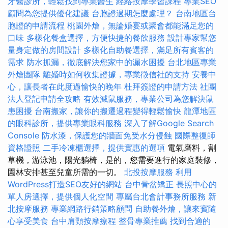
牙醫診所，輕鬆找到專業醫生
經絡按摩學習課程
專業SEO
顧問為您提供優化建議
台胞證過期怎麼處理？
台南地區台
胞證的申請流程
桃園外燴，無論婚宴或聚會都能滿足您的
口味
多樣化餐盒選擇，方便快捷的餐飲服務
設計專家幫您
量身定做的房間設計
多樣化自助餐選擇，滿足所有賓客的
需求
防水抓漏，徹底解決您家中的漏水困擾
台北地區專業
外燴團隊
離婚時如何收集證據，專業徵信社的支持
安養中
心，讓長者在此度過愉快的晚年
杜拜簽證的申請方法
社團
法人登記申請全攻略
有效滅鼠服務，專業公司為您解決鼠
患困擾
台南搬家，讓你的搬遷過程變得輕鬆愉快
龍潭地區
的眼科診所，提供專業眼科服務
深入了解Google Search
Console
防水漆，保護您的牆面免受水分侵蝕
國際整復師
資格證照
二手冷凍櫃選擇，提供實惠的選項
電氣磨料，割
草機，游泳池，陽光躺椅，是的，您需要進行的家庭裝修，
園林安排甚至兒童所需的一切。
北投按摩服務
利用
WordPress打造SEO友好的網站
台中骨盆矯正
長照中心的
單人房選擇，提供個人化空間
專屬台北會計事務所服務
新
北按摩服務
專業網路行銷策略顧問
自助餐外燴，讓來賓隨
心享受美食
台中肩頸按摩療程
整骨專業推薦
找到合適的