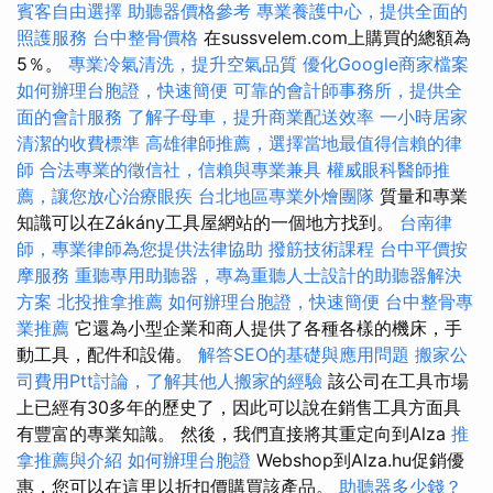
賓客自由選擇
助聽器價格參考
專業養護中心，提供全面的
照護服務
台中整骨價格
在sussvelem.com上購買的總額為
5％。
專業冷氣清洗，提升空氣品質
優化Google商家檔案
如何辦理台胞證，快速簡便
可靠的會計師事務所，提供全
面的會計服務
了解子母車，提升商業配送效率
一小時居家
清潔的收費標準
高雄律師推薦，選擇當地最值得信賴的律
師
合法專業的徵信社，信賴與專業兼具
權威眼科醫師推
薦，讓您放心治療眼疾
台北地區專業外燴團隊
質量和專業
知識可以在Zákány工具屋網站的一個地方找到。
台南律
師，專業律師為您提供法律協助
撥筋技術課程
台中平價按
摩服務
重聽專用助聽器，專為重聽人士設計的助聽器解決
方案
北投推拿推薦
如何辦理台胞證，快速簡便
台中整骨專
業推薦
它還為小型企業和商人提供了各種各樣的機床，手
動工具，配件和設備。
解答SEO的基礎與應用問題
搬家公
司費用Ptt討論，了解其他人搬家的經驗
該公司在工具市場
上已經有30多年的歷史了，因此可以說在銷售工具方面具
有豐富的專業知識。 然後，我們直接將其重定向到Alza
推
拿推薦與介紹
如何辦理台胞證
Webshop到Alza.hu促銷優
惠，您可以在這里以折扣價購買該產品。
助聽器多少錢？