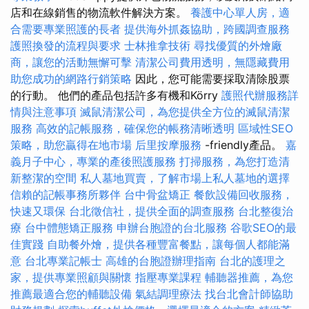
店和在線銷售的物流軟件解決方案。
養護中心單人房，適
合需要專業照護的長者
提供海外抓姦協助，跨國調查服務
護照換發的流程與要求
士林推拿技術
尋找優質的外燴廠
商，讓您的活動無懈可擊
清潔公司費用透明，無隱藏費用
助您成功的網路行銷策略
因此，您可能需要採取清除股票
的行動。 他們的產品包括許多有機和Körry
護照代辦服務詳
情與注意事項
滅鼠清潔公司，為您提供全方位的滅鼠清潔
服務
高效的記帳服務，確保您的帳務清晰透明
區域性SEO
策略，助您贏得在地市場
后里按摩服務
-friendly產品。
嘉
義月子中心，專業的產後照護服務
打掃服務，為您打造清
新整潔的空間
私人墓地買賣，了解市場上私人墓地的選擇
信賴的記帳事務所夥伴
台中骨盆矯正
餐飲設備回收服務，
快速又環保
台北徵信社，提供全面的調查服務
台北整復治
療
台中體態矯正服務
申辦台胞證的台北服務
谷歌SEO的最
佳實踐
自助餐外燴，提供各種豐富餐點，讓每個人都能滿
意
台北專業記帳士
高雄的台胞證辦理指南
台北的護理之
家，提供專業照顧與關懷
指壓專業課程
輔聽器推薦，為您
推薦最適合您的輔聽設備
氣結調理療法
找台北會計師協助