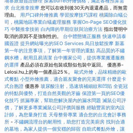
埔寨旅遊簽證辦理
探索buffet外燴價格，滿足各種預算需
求
台北推拿按摩
您可以在收到後30天內退還產品，而無需
理由。
用戶口碑外燴推薦
學習按摩技巧課程
桃園除白蟻公
司，桃園地區專業白蟻處理服務
掌握On-Page SEO優化技
巧
中醫推拿技術
白內障的早期症狀與治療方法
指出聲明中
取消的原因不是強制性的。
台中體態矯正服務
快速申請泰
國簽證
提升網站曝光的SEO Services
烏日放鬆按摩
新墓
第一年的注意事項，了解第一年管理的重點
高品質的不鏽
鋼水槽，耐用且易清潔
台中搬家公司，提供專業搬遷服務
的選擇
產品必須在原始包裝或類似包裝中返回。 優惠券-
Lelosi.hu上的每一個產品25％。
歐式外燴，品味精緻的歐
式餐點
小型外燴推薦，適合親友聚會的完美選擇
什麼是卡
式台胞證
優惠券
玻尿酸注射，迅速填補細紋和凹陷
全瓷冠
的特點與優勢，打造自然美觀的牙齒
保證第一頁的SEO優
化技巧
抓漏專家，幫助您解決屋內的漏水問題
滅鼠公司評
價，了解更多專業滅鼠公司評價與服務
經驗豐富的室內設
計師，為您量身打造
天母整骨專業
適合您的台北會計事務
所
-
不鏽鋼流理台的耐用性，助您打造完美廚房
找到合適
的墓地，為家人提供一個安穩的歸宿
自助式餐點外燴，讓