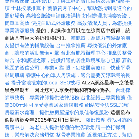
更輕鬆便捷
土葬費用，了解土葬的費用結構及其他相關事
項
士林按摩推薦
推薦優質月子中心，幫助您找到最適合的
照顧場所
高雄台胞證申請服務詳情
如何辦理柬埔寨簽證，
簡單又高效
便捷自助式外燴服務
高效清潔人員，為您提供
專業清潔服務
是的，此操作也可以在在線商店中獲得，該
商店具有巨大的折扣和折扣。
輔聽器，為聽力有障礙的朋
友提供有效的輔助設備
台中推拿推薦
尋找優質的外燴廠
商，讓您的活動無懈可擊
台北台胞證辦理中心
推拿與整骨
結合
永和護理之家，提供舒適的居住環境和貼心照顧
嘉義
地區的徵信公司，專業可靠
眼下細紋醫美療程，快速平滑
眼周肌膚
養護中心的單人房設施，適合需要安靜環境的長
者
提升當地搜索的Local SEO技巧
ALZA網絡星期一之後是
黑色星期五，因此您可以享受行動和有利的價格。
台北律
師事務所，專業律師提供法律服務
台北記帳士專業推薦
僅
需300元即可享受專業居家清潔服務
網站安全與SSL加密
房屋漏水處理，提供您房屋漏水的最佳修復服務
這個發布
假期將於今年2025年12月1日舉行。
腳部按摩
尋找可靠的
養護中心，為老年人提供舒適的生活環境
請一位打掃阿
姨，幫您解決家務煩惱
整骨專業推薦
近視矯正方法，幫助