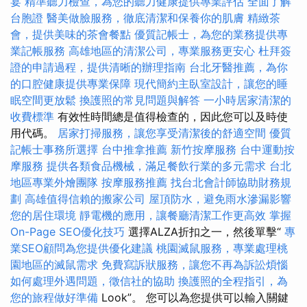
宴
精準聽力檢查，為您的聽力健康提供專業評估
全面了解
台胞證
醫美做臉服務，徹底清潔和保養你的肌膚
精緻茶
會，提供美味的茶會餐點
優質記帳士，為您的業務提供專
業記帳服務
高雄地區的清潔公司，專業服務更安心
杜拜簽
證的申請過程，提供清晰的辦理指南
台北牙醫推薦，為你
的口腔健康提供專業保障
現代簡約主臥室設計，讓您的睡
眠空間更放鬆
換護照的常見問題與解答
一小時居家清潔的
收費標準
有效性時間總是值得檢查的，因此您可以及時使
用代碼。
居家打掃服務，讓您享受清潔後的舒適空間
優質
記帳士事務所選擇
台中推拿推薦
新竹按摩服務
台中運動按
摩服務
提供各類食品機械，滿足餐飲行業的多元需求
台北
地區專業外燴團隊
按摩服務推薦
找台北會計師協助財務規
劃
高雄值得信賴的搬家公司
屋頂防水，避免雨水滲漏影響
您的居住環境
靜電機的應用，讓餐廳清潔工作更高效
掌握
On-Page SEO優化技巧
選擇ALZA折扣之一，然後單擊“
專
業SEO顧問為您提供優化建議
桃園滅鼠服務，專業處理桃
園地區的滅鼠需求
免費寫訴狀服務，讓您不再為訴訟煩惱
如何處理外遇問題，徵信社的協助
換護照的全程指引，為
您的旅程做好準備
Look”。 您可以為您提供可以輸入關鍵