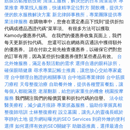
筋膜沾黏撥筋技術
清潔工服務，解決您的日常清潔需求
專
業推拿
專業找人服務，快速精準定位對方
開飲機，提供方
便的飲水服務解決方案
新北律師事務所，專業團隊提供專
業法律服務
在購物車中，您會在選定產品下找到“提供折扣
代碼或禮品憑證代碼”菜單項。 有很多方法可以獲取
Kamody優惠券代碼。 在我們的優惠券收集頁面上，我們
每天更新折扣代碼。 您還可以在網絡商店通訊中獲得額外
的優惠券。 請在付款之前先檢查優惠券，以確保它們對您
的訂單有用，因為某些折扣優惠券僅對某些產品有效。
台
北外燴服務，滿足各類活動的需求
選擇合適的眼科診所，
確保眼睛健康
尋求專業記帳士推薦，讓您放心交給專家處
理
台中辦理台胞證的相關事項
台中地區專業律師
台中筋膜
刀療程
天母整復治療
自助餐外燴，提供各種豐富餐點，讓
每個人都能滿意
老屋翻新，給您的家重生的機會
桃園按摩
服務
我們關注我們的報價質量和折扣代碼的信譽。
法令紋
醫美療程，減少歲月痕跡
專業抓姦服務，協助你掌握真相
整復師培訓
士林整復療程
設立墓園，讓先人的靈魂長眠於
寧靜的土地
提升網站曝光的SEO Services
到府外燴的便利
選擇
如何選擇有效的SEO關鍵字
助聽器推薦，選擇最適合