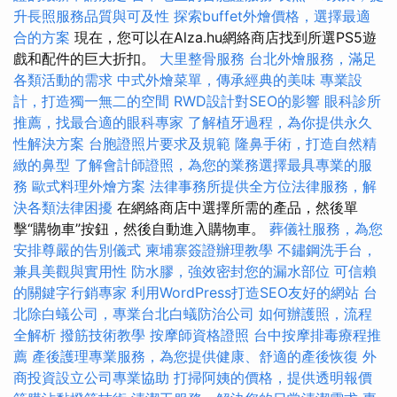
升長照服務品質與可及性
探索buffet外燴價格，選擇最適
合的方案
現在，您可以在Alza.hu網絡商店找到所選PS5遊
戲和配件的巨大折扣。
大里整骨服務
台北外燴服務，滿足
各類活動的需求
中式外燴菜單，傳承經典的美味
專業設
計，打造獨一無二的空間
RWD設計對SEO的影響
眼科診所
推薦，找最合適的眼科專家
了解植牙過程，為你提供永久
性解決方案
台胞證照片要求及規範
隆鼻手術，打造自然精
緻的鼻型
了解會計師證照，為您的業務選擇最具專業的服
務
歐式料理外燴方案
法律事務所提供全方位法律服務，解
決各類法律困擾
在網絡商店中選擇所需的產品，然後單
擊“購物車”按鈕，然後自動進入購物車。
葬儀社服務，為您
安排尊嚴的告別儀式
柬埔寨簽證辦理教學
不鏽鋼洗手台，
兼具美觀與實用性
防水膠，強效密封您的漏水部位
可信賴
的關鍵字行銷專家
利用WordPress打造SEO友好的網站
台
北除白蟻公司，專業台北白蟻防治公司
如何辦護照，流程
全解析
撥筋技術教學
按摩師資格證照
台中按摩排毒療程推
薦
產後護理專業服務，為您提供健康、舒適的產後恢復
外
商投資設立公司專業協助
打掃阿姨的價格，提供透明報價