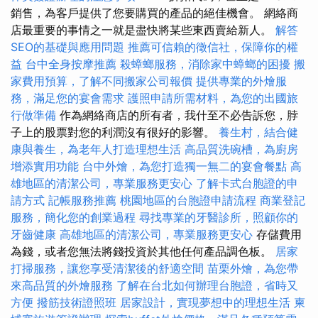
銷售，為客戶提供了您要購買的產品的絕佳機會。 網絡商
店最重要的事情之一就是盡快將某些東西賣給新人。
解答
SEO的基礎與應用問題
推薦可信賴的徵信社，保障你的權
益
台中全身按摩推薦
殺蟑螂服務，消除家中蟑螂的困擾
搬
家費用預算，了解不同搬家公司報價
提供專業的外燴服
務，滿足您的宴會需求
護照申請所需材料，為您的出國旅
行做準備
作為網絡商店的所有者，我什至不必告訴您，脖
子上的股票對您的利潤沒有很好的影響。
養生村，結合健
康與養生，為老年人打造理想生活
高品質洗碗槽，為廚房
增添實用功能
台中外燴，為您打造獨一無二的宴會餐點
高
雄地區的清潔公司，專業服務更安心
了解卡式台胞證的申
請方式
記帳服務推薦
桃園地區的台胞證申請流程
商業登記
服務，簡化您的創業過程
尋找專業的牙醫診所，照顧你的
牙齒健康
高雄地區的清潔公司，專業服務更安心
存儲費用
為錢，或者您無法將錢投資於其他任何產品調色板。
居家
打掃服務，讓您享受清潔後的舒適空間
苗栗外燴，為您帶
來高品質的外燴服務
了解在台北如何辦理台胞證，省時又
方便
撥筋技術證照班
居家設計，實現夢想中的理想生活
柬