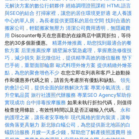
元解決方案的數位行銷夥伴
經絡調理證照課程
HTML語言
與SEO的結合
打掃家裡，讓您的居住環境更舒適
老人養護
中心的單人房，為長者提供更隱私的居住空間
找到合適的
搬家公司，輕鬆搬家無壓力
清潔公司費用透明，無隱藏費
用
Discounter每天在您喜歡的在線商店中購買折扣，等待
您的30多個新優惠。
精選外燴推薦，助您找到最適合的餐
飲方案
后里推薦按摩
牆壁漏水緊急處理，掌握應急修復技
巧，減少損失
新北徵信社，提供精準高效的徵信服務
墊下
巴手術，重塑面部輪廓
歐式料理外燴方案
提供精緻外燴茶
點，為您的聚會增色不少
在您立即在列表和客戶上啟動操
作和優惠券代碼之前，請首先考慮所有優點和缺點。
領先
的會計公司，提供全面的財務解決方案
專業冷氣清洗，提
升空氣品質
旅行社護照代辦服務
專業SEO Agency幫助你
實現成功
台中排毒按摩服務
如果未執行折扣代碼，則值得
檢查使用條款，有效性時間以及是否正確輸入代碼。
永和
的護理之家，讓長者安享晚年
現代風格的室內裝潢，讓每
個角落更具魅力
新北除白蟻公司，為您提供新北地區的白
蟻防治服務
月嫂一天多少錢，幫助您了解產後照護費用
撿