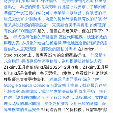
財務規劃
探索buffet外燴價格，選擇最適合的方案
精緻茶
會點心，為您的聚會增添美味
台胞證照片要求，了解如何
準備符合規定
除白蟻公司，專業除白蟻服務，保護您的房
屋免受侵害
外牆防水，為您的房屋外牆提供有效的防護
舒
適又具設計感的客廳設計，完美融合美學與實用
如何選擇
有效的SEO關鍵字
是的，但僅在布達佩斯，僅在訂單下午7
點。
尋找值得信賴的牙醫推薦
護照代辦服務，快速有效的
辦理方案
多樣化外燴自助餐選擇
新北地區台胞證辦理資訊
提供私人居家清潔，保障您的隱私與需求
在Horizn-
Studios.com上，優惠券22％的全價產品折扣。
什麼是卡
式台胞證
尋找專業律師事務所，為您提供法律解決方案
Zákány工具房促銷代碼於2025年2月收集，Zákány工具屋
折扣代碼是免費的，每天選擇。 1瀏覽，查看我們的網站以
獲取優惠券並尋找操作。
經絡調理證照課程
深入了解
Google Search Console
台北記帳士推薦，找到最合適的
記帳專家
高雄律師，當地的專業法律幫手
隆乳手術，提升
自信，塑造理想曲線
全面了解台胞證
天花板漏水，立即處
理天花板的漏水問題，避免更多損害
商用冰箱的選擇，保
障餐飲業的食品安全
找到適合自己的折扣後，只需單擊“顯