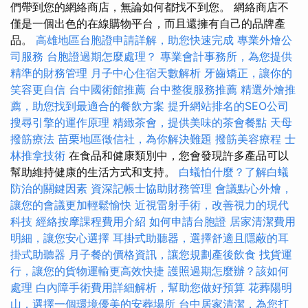
們帶到您的網絡商店，無論如何都找不到您。 網絡商店不
僅是一個出色的在線購物平台，而且還擁有自己的品牌產
品。
高雄地區台胞證申請詳解，助您快速完成
專業外燴公
司服務
台胞證過期怎麼處理？
專業會計事務所，為您提供
精準的財務管理
月子中心住宿天數解析
牙齒矯正，讓你的
笑容更自信
台中國術館推薦
台中整復服務推薦
精選外燴推
薦，助您找到最適合的餐飲方案
提升網站排名的SEO公司
搜尋引擎的運作原理
精緻茶會，提供美味的茶會餐點
天母
撥筋療法
苗栗地區徵信社，為你解決難題
撥筋美容療程
士
林推拿技術
在食品和健康類別中，您會發現許多產品可以
幫助維持健康的生活方式和支持。
白蟻怕什麼？了解白蟻
防治的關鍵因素
資深記帳士協助財務管理
會議點心外燴，
讓您的會議更加輕鬆愉快
近視雷射手術，改善視力的現代
科技
經絡按摩課程費用介紹
如何申請台胞證
居家清潔費用
明細，讓您安心選擇
耳掛式助聽器，選擇舒適且隱蔽的耳
掛式助聽器
月子餐的價格資訊，讓您規劃產後飲食
找貨運
行，讓您的貨物運輸更高效快捷
護照過期怎麼辦？該如何
處理
白內障手術費用詳細解析，幫助您做好預算
花葬陽明
山，選擇一個環境優美的安葬場所
台中居家清潔，為您打