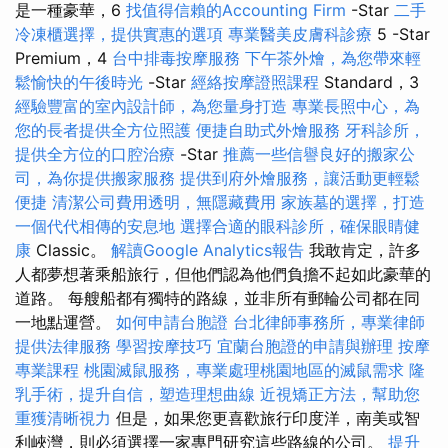
是一種豪華，6
找值得信賴的Accounting Firm
-Star
二手
冷凍櫃選擇，提供實惠的選項
專業醫美皮膚科診療
5 -Star
Premium，4
台中排毒按摩服務
下午茶外燴，為您帶來輕
鬆愉快的午後時光
-Star
經絡按摩證照課程
Standard，3
經驗豐富的室內設計師，為您量身打造
專業長照中心，為
您的長者提供全方位照護
便捷自助式外燴服務
牙科診所，
提供全方位的口腔治療
-Star
推薦一些信譽良好的搬家公
司，為你提供搬家服務
提供到府外燴服務，讓活動更輕鬆
便捷
清潔公司費用透明，無隱藏費用
家族墓的選擇，打造
一個代代相傳的安息地
選擇合適的眼科診所，確保眼睛健
康
Classic。
解讀Google Analytics報告
我敢肯定，許多
人都夢想著乘船旅行，但他們認為他們負擔不起如此豪華的
道路。 每艘船都有獨特的路線，並非所有郵輪公司都在同
一地點運營。
如何申請台胞證
台北律師事務所，專業律師
提供法律服務
學習按摩技巧
宜蘭台胞證的申請與辦理
按摩
專業課程
桃園滅鼠服務，專業處理桃園地區的滅鼠需求
隆
乳手術，提升自信，塑造理想曲線
近視矯正方法，幫助您
重獲清晰視力
但是，如果您更喜歡旅行印度洋，南美或智
利峽灣，則必須選擇一家專門研究這些路線的公司。
提升