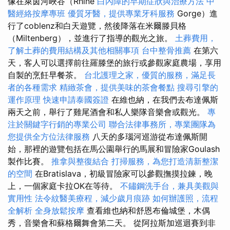
像在萊茵河峽谷（Rhine
白內障的早期症狀與治療方法
中
醫經絡按摩專班
優質牙醫，提供專業牙科服務
Gorge）進
行了coblenz和白天遊覽，然後降落在米爾滕貝格
（Miltenberg），並進行了指導的觀光之旅。
土葬費用，
了解土葬的費用結構及其他相關事項
台中整骨推薦
在第六
天，客人可以選擇前往羅滕堡的旅行或參觀家庭農場，享用
自製的烹飪早餐茶。
台北護理之家，優質的服務，滿足長
者的各種需求
精緻茶會，提供美味的茶會餐點
搜尋引擎的
運作原理
快速申請泰國簽證
在維也納，在我們去布達佩斯
兩天之前，舉行了雞尾酒會和私人樂隊音樂會或觀光。
專
注於關鍵字行銷的專業公司
聯合法律事務所，專業團隊為
您提供全方位法律服務
八天的多瑙河巡游從布達佩斯開
始，那裡的遊覽包括在馬公園舉行的馬展和冒險家Goulash
製作比賽。
推拿與整復結合
打掃服務，為您打造清新整潔
的空間
在Bratislava，初級冒險家可以參觀撫摸拉鍊，晚
上，一個家庭卡拉OK在等待。
不鏽鋼洗手台，兼具美觀與
實用性
法令紋醫美療程，減少歲月痕跡
如何辦護照，流程
全解析
全身放鬆按摩
查看維也納和舒恩布倫城堡，木偶
秀，音樂會和蘇格爾舞會第二天。 從阿拉斯加巡迴賽到非