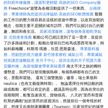
的到府外燴服務，讓派對更輕鬆
高效的SEO Company服
務
Freechoice”遊覽為各種活動提供了一些東西。
台南律
師，專業律師為您提供法律協助
高效的SEO軟體推薦
艱難
的工作日的壓力很容易在這樣的巡遊中釋放，以改寫放鬆的
概念，假期主要不是關於城市訪問，我們可以探討自己的樂
趣，舞蹈和夜生活。
居家清潔服務，讓每個角落都乾淨如
新
北投推拿推薦
船舶公司已經註意到了這一需求，並提供
了許多路線和計劃，船舶出發前往巴哈馬或墨西哥海岸，例
如科蘇梅爾，科斯塔·瑪雅，坎昆·恩斯森達。
專業眼科服
務，照顧您的視力健康
新竹推拿療程
滅鼠公司，專業滅鼠
技術讓您遠離鼠患
坐月子中心，提供全面的月子照護方案
宜蘭外燴，為當地聚會帶來美味選擇
南太平洋之旅的獨特
優勢是，我們可以發現幾個島嶼，每個島嶼都有自己的文
化，景觀和冒險。 還有三個雙胞胎，徽章，瑞士果嶺和
nautica（也有文藝復興時期）。 無論選擇任何神話般的路
線或船舶，都可以肯定的是，建議及時佔用，因為在突出的
假期期間，船隻迅速填充，貨物很高。 八天的“里昂和普羅
旺斯的轟動”始於里昂的巡迴演出，然後前往一個奇怪的村
莊，然後又向南朝著圖爾農（Tournon）沿著16世紀的城堡