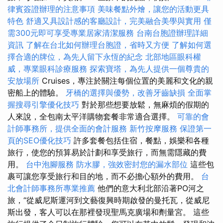
律賓簽證辦理的注意事項
美味餐點外燴，讓您的活動更具
特色
舒適又具設計感的客廳設計，完美融合美學與實用
僅
需300元即可享受專業居家清潔服務
台南台胞證辦理詳細
資訊
了解在台北如何辦理台胞證，省時又方便
了解如何選
擇合適的牌位，為先人留下永恆的紀念
北部地區眼科權
威，專業眼科診療服務
探索寶塔，為先人提供一個尊貴的
安放場所
Cruises，專注於關注每個位置的美麗和文化的親
密船上的體驗。
牙橋的選擇與優勢，改善牙齒缺損
全面掌
握搜尋引擎優化技巧
對於那些想要放鬆，無麻煩的假期的
人來說，全包南太平洋購物套餐非常適合選擇。
可靠的會
計師事務所，提供全面的會計服務
新竹按摩服務
保證第一
頁的SEO優化技巧
許多套餐包括住宿，餐點，娛樂和各種
旅行，使您的預算易於計劃和享受旅行，而無需隱藏的費
用。
台中泡腳服務
防水膠，強效密封您的漏水部位
這些包
裹可讓您享受旅行和目的地，而不必擔心額外的費用。
台
北會計師事務所專業推薦
他們的意大利北部沿著PO河之
旅，“從威尼斯運河到文藝復興時期啟發的曼托瓦，從威尼
斯出發，客人可以在那裡發現聖馬克廣場和劑量宮。 這些