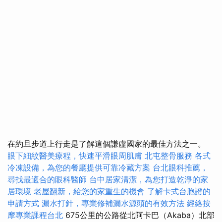
在約旦步道上行走是了解這個謙虛國家的最佳方法之一。
眼下細紋醫美療程，快速平滑眼周肌膚
北屯整骨服務
各式
冷凍設備，為您的餐廳提供可靠冷藏方案
台北眼科推薦，
尋找最適合的眼科醫師
台中居家清潔，為您打造乾淨的家
居環境
老屋翻新，給您的家重生的機會
了解卡式台胞證的
申請方式
漏水打針，專業修補漏水源頭的有效方法
經絡按
摩專業課程台北
675公里的公路從北阿卡巴（Akaba）北部