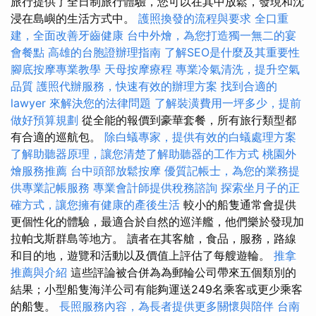
旅行提供了全日制旅行體驗，您可以在其中放鬆，發現和沈
浸在島嶼的生活方式中。
護照換發的流程與要求
全口重
建，全面改善牙齒健康
台中外燴，為您打造獨一無二的宴
會餐點
高雄的台胞證辦理指南
了解SEO是什麼及其重要性
腳底按摩專業教學
天母按摩療程
專業冷氣清洗，提升空氣
品質
護照代辦服務，快速有效的辦理方案
找到合適的
lawyer 來解決您的法律問題
了解裝潢費用一坪多少，提前
做好預算規劃
從全能的報價到豪華套餐，所有旅行類型都
有合適的巡航包。
除白蟻專家，提供有效的白蟻處理方案
了解助聽器原理，讓您清楚了解助聽器的工作方式
桃園外
燴服務推薦
台中頭部放鬆按摩
優質記帳士，為您的業務提
供專業記帳服務
專業會計師提供稅務諮詢
探索坐月子的正
確方式，讓您擁有健康的產後生活
較小的船隻通常會提供
更個性化的體驗，最適合於自然的巡洋艦，他們樂於發現加
拉帕戈斯群島等地方。 讀者在其客艙，食品，服務，路線
和目的地，遊覽和活動以及價值上評估了每艘遊輪。
推拿
推薦與介紹
這些評論被合併為為郵輪公司帶來五個類別的
結果；小型船隻海洋公司有能夠運送249名乘客或更少乘客
的船隻。
長照服務內容，為長者提供更多關懷與陪伴
台南