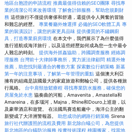
地區台胞證的申請流程
推薦最值得信賴的SEO團隊
尋找專
業的清潔公司來改善環境
了解會計師服務，幫助您規劃財
務
這些旅行不僅提供奢侈和舒適，還提供令人興奮的冒險
和難忘的經歷。
專業餐廳外燴選擇
必備的SEO軟體工具
專
業的裝潢設計，讓您的家更具品味
提供優質的不鏽鋼廚
具，打造專業廚房環境
在本文中，我們展示了為什麼值得
進行巡航或海洋旅行，以及這些經歷如何成為您一生中最令
人難忘的時刻。
提供海外抓姦協助，跨國調查服務
經絡調
理服務
台灣前十大律師事務所，實力派法律顧問
精選外燴
推薦，助您找到最適合的餐飲方案
探索數位行銷策略
新墓
第一年的注意事項，了解第一年管理的重點
這個澳大利亞
擁有的組織是該國最大的家庭旅遊和郵輪公司，提供各種旅
行風格。
台中肩頸放鬆療程
尋找專業防水服務，確保您的
房屋免於水患
協奏曲的河船，Amavenita，Amastella和
Amareina，在多瑙河，Majna，Rhine和Douro上巡遊，以
及豪華酒店和遊覽。 在法國馬賽造船廠中，海洋公主的翻
新變成了大洋洲警報器。
助您成功的網路行銷策略
Sirena
旅行社代辦護照的流程及費用
新北除白蟻公司，為您提供
新北地區的白蟻防治服務
按摩技術課程
桃園搬家，找當地