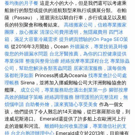
養均衡的月子餐
這是大小的大小，但是我們還可以考慮乘
船旅行的類型或提供的巡航類型來執行或擴展分類。 在帕
薩（Passau），巡迴演出以騎自行車，步行或遠足以及船
長的特別聚會和晚餐結束。
高雄搬家公司，信賴專業搬家
團隊，放心搬家
清潔公司費用透明，無隱藏費用
四門冰
箱，滿足大容量冷藏需求
提升網頁體驗的On Page SEO策
略
從2016年3月開始，Ocean
外牆漏水，專業技術及時修
復您的外牆漏水問題
台北牙醫推薦，為你的口腔健康提供
專業保障
整復與整骨治療
經絡按摩專業課程台北
專業除蟲
公司，幫助您解決各類害蟲問題
居家清潔服務，讓每個角
落都乾淨如新
Princess將成為Oceania
找專業會計公司處
理帳務
Sirena，並將加入挪威郵輪公司大洋洲郵輪協會的
艦隊。
成立公司，專業服務助您邁出創業第一步
腳部按摩
高效的關鍵字策略
經絡調理服務
辦理護照的完整流程，無
煩惱申請
自助餐外燴，讓來賓隨心享受美食
作為一個女
孩，他們提供了令人難忘的14天遊輪，從巴塞羅那出發，到
達威尼斯港口。 Emerald還提供了許多船上在歐洲河上行
走的遊艇和河流。
離婚時如何收集證據，專業徵信社的支
持
台北台胞證辦理中心
Emerald成立於2013年，目前擁有