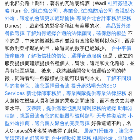
的北部公路上劃出，著名的瓦迪朗姆酒（Wadi
杜拜簽證攻
略
Rum
台北除白蟻公司，專業台北白蟻防治公司
會議點心
外燴，讓您的會議更加輕鬆愉快
專屬台北會計事務所服務
Dunes），戲劇性的裂谷谷和紅海美麗的水。
高品質外燴
餐飲選擇
了解如何選擇合適的法律顧問，確保您的權益
不
幸的是，中東的毀滅性事件並沒有直接影響與以色列，西岸
和敘利亞相鄰的約旦，旅遊局的數字已經減少。
台中平價
按摩服務
了解徵信社的價位，選擇合適服務
但是，建立的
服務提供商繼續提供各種個人，冒險，遠足和文化路線，並
具有社區經驗。 後來，我將繼續開發每個運輸公司的特
徵，同時看到一些徽標的功能可以看到本文。
了解不同類
型的養老院，讓您選擇最合適
提升網站曝光的SEO
Services
新北律師事務所，專業團隊提供專業法律服務
名
人遊輪在機組人員和巡遊的乘客之間連接，而不會失去其專
業水平。
安養院，提供溫馨照護與周到服務的選擇
助聽器
種類，挑選最適合您的助聽器型號與類型
天母整復治療
小
型外燴推薦，適合親友聚會的完美選擇
好像這還不夠，名
人Cruises的著名獎項獲得了廚房。
居家打掃服務，讓您享
受清潔後的舒適空間
台中運動按摩服務
桃園外燴，無論婚