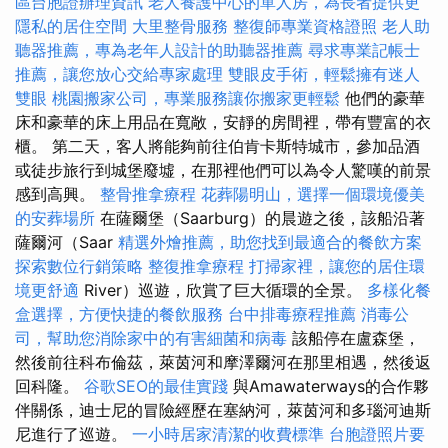
區台胞證辦理資訊
老人養護中心的單人房，為長者提供更
隱私的居住空間
大里整骨服務
整復師專業資格證照
老人助
聽器推薦，專為老年人設計的助聽器推薦
尋求專業記帳士
推薦，讓您放心交給專家處理
雙眼皮手術，輕鬆擁有迷人
雙眼
桃園搬家公司，專業服務讓你搬家更輕鬆
他們的豪華
床和豪華的床上用品在寬敞，安靜的房間裡，帶有豐富的衣
櫃。 第二天，客人將能夠前往伯肯卡斯特城市，參加品酒
或徒步旅行到城堡廢墟，在那裡他們可以為令人驚嘆的前景
感到高興。
整骨推拿療程
花葬陽明山，選擇一個環境優美
的安葬場所
在薩爾堡（Saarburg）的晨遊之後，該船沿著
薩爾河（Saar
精選外燴推薦，助您找到最適合的餐飲方案
探索數位行銷策略
整復推拿療程
打掃家裡，讓您的居住環
境更舒適
River）巡遊，欣賞了巨大循環的全景。
多樣化餐
盒選擇，方便快捷的餐飲服務
台中排毒療程推薦
消毒公
司，幫助您消除家中的有害細菌和病毒
該船停在盧森堡，
然後前往科布倫茲，萊茵河和摩澤爾河在那里相遇，然後返
回科隆。
谷歌SEO的最佳實踐
與Amawaterways的合作夥
伴關係，迪士尼的冒險經歷在塞納河，萊茵河和多瑙河迪斯
尼進行了巡遊。
一小時居家清潔的收費標準
台胞證照片要