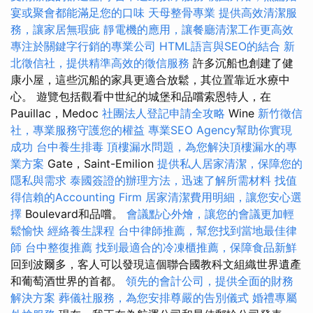
宴或聚會都能滿足您的口味
天母整骨專業
提供高效清潔服
務，讓家居無瑕疵
靜電機的應用，讓餐廳清潔工作更高效
專注於關鍵字行銷的專業公司
HTML語言與SEO的結合
新
北徵信社，提供精準高效的徵信服務
許多沉船也創建了健
康小屋，這些沉船的家具更適合放鬆，其位置靠近水療中
心。 遊覽包括觀看中世紀的城堡和品嚐索恩特人，在
Pauillac，Medoc
社團法人登記申請全攻略
Wine
新竹徵信
社，專業服務守護您的權益
專業SEO Agency幫助你實現
成功
台中養生排毒
頂樓漏水問題，為您解決頂樓漏水的專
業方案
Gate，Saint-Emilion
提供私人居家清潔，保障您的
隱私與需求
泰國簽證的辦理方法，迅速了解所需材料
找值
得信賴的Accounting Firm
居家清潔費用明細，讓您安心選
擇
Boulevard和品嚐。
會議點心外燴，讓您的會議更加輕
鬆愉快
經絡養生課程
台中律師推薦，幫您找到當地最佳律
師
台中整復推薦
找到最適合的冷凍櫃推薦，保障食品新鮮
回到波爾多，客人可以發現這個聯合國教科文組織世界遺產
和葡萄酒世界的首都。
領先的會計公司，提供全面的財務
解決方案
葬儀社服務，為您安排尊嚴的告別儀式
婚禮專屬