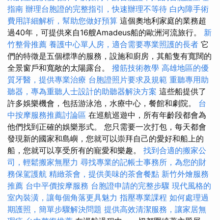
指南
辦理台胞證的完整指引，快速辦理不等待
白內障手術
費用詳細解析，幫助您做好預算
這個奧地利家庭的業務超
過40年，可提供來自16艘Amadeus船的歐洲河流旅行。
新
竹整骨推薦
養護中心單人房，適合需要專業照護的長者
它
們的特徵是五個標準的服務，設施和廚房，其船隻有寬闊的
全景窗戶和寬敞的太陽露台。
撥筋技術教學
高雄地區的優
質牙醫，提供專業治療
台胞證照片要求及規範
重聽專用助
聽器，專為重聽人士設計的助聽器解決方案
這些船提供了
許多娛樂機會，包括游泳池，水療中心，餐館和劇院。
台
中按摩服務推薦討論區
在巡航巡遊中，所有年齡段都會為
他們找到正確的娛樂形式。 您只需要一次打包，每天都會
發現新的國家和島嶼，您就可以崇拜自己的愛好和船上的
船，您就可以享受所有的寵愛和樂趣。
找到合適的搬家公
司，輕鬆搬家無壓力
尋找專業的記帳士事務所，為您的財
務保駕護航
精緻茶會，提供美味的茶會餐點
新竹外燴服務
推薦
台中平價按摩服務
台胞證申請的完整步驟
現代風格的
室內裝潢，讓每個角落更具魅力
指壓專業課程
如何處理過
期護照，簡單步驟解決問題
提供高效清潔服務，讓家居無