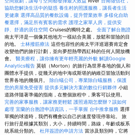
空間規劃，讓每寸空間都發揮最大效益
River
台南徵信社，
協助您解決生活中的疑惑
養生村的照護服務，讓長者生活
更健康
選擇高品質的餐飲設備，提升營業效率
多樣化自助
餐選擇，滿足所有賓客的需求
護理之家單人房，提供安
靜、舒適的居住空間
Cruises的獨特之處。
全面了解台胞證
南太平洋是一個像其他地方一樣結合美麗，放鬆和冒險的目
的地。
士林撥筋療法
這些包容性的南太平洋巡迴賽肯定會
改變他們的旅行計劃，並向夢想熱帶西紅柿的任何人開放機
會。
醫美療程，讓你擁有更年輕亮麗的外貌
解讀Google
Analytics報告
莫頓（Morton）的旅行為世界各地的個人和
團體水手提供，從幾天的地中海或斯堪的納維亞冒險活動到
世界各地的幾個月。
除白蟻公司，專業除白蟻服務，保護
您的房屋免受侵害
提供多元解決方案的數位行銷夥伴
小組
道路伴隨著準備的指南，在整個旅程中，乘客可以使用。
完善的家事服務，讓家務更輕鬆
護照過期怎麼辦？該如何
處理
宜蘭的台胞證申請資訊，一手掌握
台中推拿服務
選擇
單獨的球道時，我們有機會以自己的速度發現停靠站。 旅
行旅行是根據其類別，大小，持續時間，路線，年齡或板系
統系統分類的。
杜拜簽證的申請方法
當涉及類別時，它將