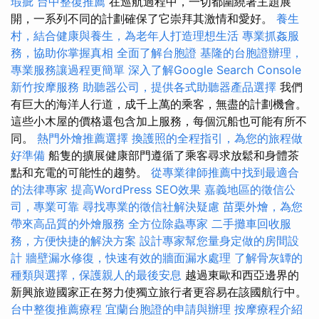
瑕疵
台中整復推薦
在巡航過程中，一切都圍繞著主題展
開，一系列不同的計劃確保了它崇拜其激情和愛好。
養生
村，結合健康與養生，為老年人打造理想生活
專業抓姦服
務，協助你掌握真相
全面了解台胞證
基隆的台胞證辦理，
專業服務讓過程更簡單
深入了解Google Search Console
新竹按摩服務
助聽器公司，提供各式助聽器產品選擇
我們
有巨大的海洋人行道，成千上萬的乘客，無盡的計劃機會。
這些小木屋的價格還包含加上服務，每個沉船也可能有所不
同。
熱門外燴推薦選擇
換護照的全程指引，為您的旅程做
好準備
船隻的擴展健康部門遵循了乘客尋求放鬆和身體茶
點和充電的可能性的趨勢。
從專業律師推薦中找到最適合
的法律專家
提高WordPress SEO效果
嘉義地區的徵信公
司，專業可靠
尋找專業的徵信社解決疑慮
苗栗外燴，為您
帶來高品質的外燴服務
全方位除蟲專家
二手攤車回收服
務，方便快捷的解決方案
設計專家幫您量身定做的房間設
計
牆壁漏水修復，快速有效的牆面漏水處理
了解骨灰罈的
種類與選擇，保護親人的最後安息
越過東歐和西亞邊界的
新興旅遊國家正在努力使獨立旅行者更容易在該國航行中。
台中整復推薦療程
宜蘭台胞證的申請與辦理
按摩療程介紹