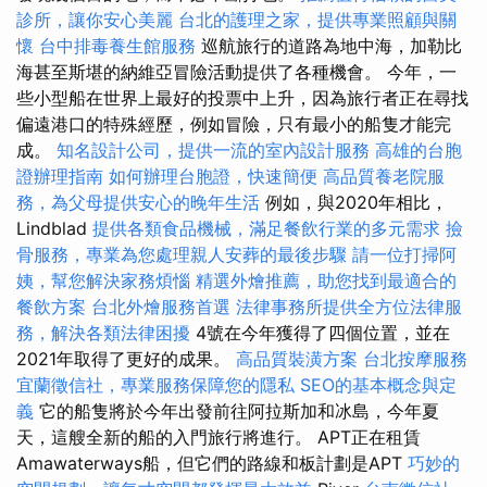
診所，讓你安心美麗
台北的護理之家，提供專業照顧與關
懷
台中排毒養生館服務
巡航旅行的道路為地中海，加勒比
海甚至斯堪的納維亞冒險活動提供了各種機會。 今年，一
些小型船在世界上最好的投票中上升，因為旅行者正在尋找
偏遠港口的特殊經歷，例如冒險，只有最小的船隻才能完
成。
知名設計公司，提供一流的室內設計服務
高雄的台胞
證辦理指南
如何辦理台胞證，快速簡便
高品質養老院服
務，為父母提供安心的晚年生活
例如，與2020年相比，
Lindblad
提供各類食品機械，滿足餐飲行業的多元需求
撿
骨服務，專業為您處理親人安葬的最後步驟
請一位打掃阿
姨，幫您解決家務煩惱
精選外燴推薦，助您找到最適合的
餐飲方案
台北外燴服務首選
法律事務所提供全方位法律服
務，解決各類法律困擾
4號在今年獲得了四個位置，並在
2021年取得了更好的成果。
高品質裝潢方案
台北按摩服務
宜蘭徵信社，專業服務保障您的隱私
SEO的基本概念與定
義
它的船隻將於今年出發前往阿拉斯加和冰島，今年夏
天，這艘全新的船的入門旅行將進行。 APT正在租賃
Amawaterways船，但它們的路線和板計劃是APT
巧妙的