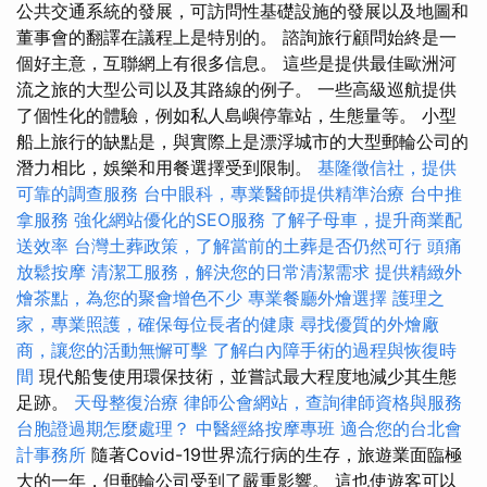
公共交通系統的發展，可訪問性基礎設施的發展以及地圖和
董事會的翻譯在議程上是特別的。 諮詢旅行顧問始終是一
個好主意，互聯網上有很多信息。 這些是提供最佳歐洲河
流之旅的大型公司以及其路線的例子。 一些高級巡航提供
了個性化的體驗，例如私人島嶼停靠站，生態量等。 小型
船上旅行的缺點是，與實際上是漂浮城市的大型郵輪公司的
潛力相比，娛樂和用餐選擇受到限制。
基隆徵信社，提供
可靠的調查服務
台中眼科，專業醫師提供精準治療
台中推
拿服務
強化網站優化的SEO服務
了解子母車，提升商業配
送效率
台灣土葬政策，了解當前的土葬是否仍然可行
頭痛
放鬆按摩
清潔工服務，解決您的日常清潔需求
提供精緻外
燴茶點，為您的聚會增色不少
專業餐廳外燴選擇
護理之
家，專業照護，確保每位長者的健康
尋找優質的外燴廠
商，讓您的活動無懈可擊
了解白內障手術的過程與恢復時
間
現代船隻使用環保技術，並嘗試最大程度地減少其生態
足跡。
天母整復治療
律師公會網站，查詢律師資格與服務
台胞證過期怎麼處理？
中醫經絡按摩專班
適合您的台北會
計事務所
隨著Covid-19世界流行病的生存，旅遊業面臨極
大的一年，但郵輪公司受到了嚴重影響。 這也使遊客可以