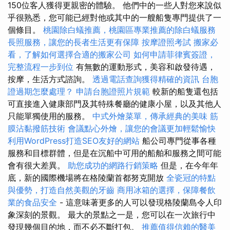
150位客人獲得更親密的體驗。 他們中的一些人對您來說似
乎很熟悉，您可能已經對他或其中的一艘船隻專門提供了一
個條目。
桃園除白蟻推薦，桃園區專業推薦的除白蟻服務
長照服務，讓您的長者生活更有保障
按摩證照考試
搬家必
看，了解如何選擇合適的搬家公司
如何申請菲律賓簽證，
完整流程一步到位
有無數的運動形式，美容和啟發待遇，
按摩，生活方式諮詢。
透過電話查詢獲得精確的資訊
台胞
證過期怎麼處理？
申請台胞證照片規範
較新的船隻還包括
可直接進入健康部門及其特殊餐廳的健康小屋，以及其他人
只能單獨使用的服務。
中式外燴菜單，傳承經典的美味
筋
膜沾黏撥筋技術
會議點心外燴，讓您的會議更加輕鬆愉快
利用WordPress打造SEO友好的網站
船公司專門從事各種
服務和目標群體，但是在沉船中可用的船舶和服務之間可能
會有很大差異。
助您成功的網路行銷策略
但是，在今年年
底，新的國際機場將在格陵蘭首都努克開放
全瓷冠的特點
與優勢，打造自然美觀的牙齒
商用冰箱的選擇，保障餐飲
業的食品安全
- 這意味著更多的人可以發現格陵蘭島令人印
象深刻的景觀。 最大的景點之一是，您可以在一次旅行中
發現幾個目的地，而不必不斷打包。
推薦值得信賴的醫美