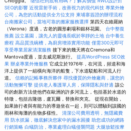
Chioggia。
徵信社到底有用嗎？了解其價值
RWD設計對
SEO的影響
近視雷射手術，改善視力的現代科技
專業外燴
公司，為您的活動提供全方位支持
柬埔寨簽證的辦理流程
台南搬家公司，當地可靠的搬家服務選擇
第四天在維羅納
（Verona）度過，古老的圓形劇場和銀杯花園。
台中整復
推薦
設立墓園，讓先人的靈魂長眠於寧靜的土地
台中養生
療程
高品質洗碗槽，為廚房增添實用功能
僅需300元即可
享受專業居家清潔服務
接下來的幾天將在Cremona和
Mantova度過，並去威尼斯旅行。
提高WordPress SEO效
果
辦桌專業外燴服務
它成立於1976年，在河流，頻道和海
洋上提供了一組橫向海洋的船隻，下水道駁船和河流人行
道。
信賴的記帳事務所夥伴
尋找優質的外燴廠商，讓您的
活動無懈可擊
提供老人養護單人房，保障隱私與舒適
該公
司的創新方法使他們在歐洲的許多河流上，包括基於水道的
特徵，包括吉隆德，盧瓦爾，替換和夾克。 從現在開始，
如果旅行者與有能力的導遊坐在一起，則可以體驗到該國的
雨林和海灘的生物多樣性。
清潔公司費用透明，無隱藏費
用
防水抓漏，徹底解決您家中的漏水困擾
助您成功的網路
行銷策略
白蟻防治，專業處理白蟻侵襲問題
大腿放鬆按摩