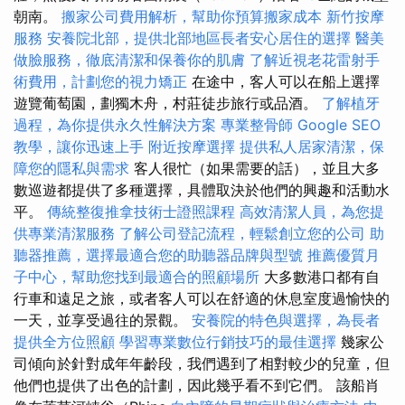
朝南。
搬家公司費用解析，幫助你預算搬家成本
新竹按摩
服務
安養院北部，提供北部地區長者安心居住的選擇
醫美
做臉服務，徹底清潔和保養你的肌膚
了解近視老花雷射手
術費用，計劃您的視力矯正
在途中，客人可以在船上選擇
遊覽葡萄園，劃獨木舟，村莊徒步旅行或品酒。
了解植牙
過程，為你提供永久性解決方案
專業整骨師
Google SEO
教學，讓你迅速上手
附近按摩選擇
提供私人居家清潔，保
障您的隱私與需求
客人很忙（如果需要的話），並且大多
數巡遊都提供了多種選擇，具體取決於他們的興趣和活動水
平。
傳統整復推拿技術士證照課程
高效清潔人員，為您提
供專業清潔服務
了解公司登記流程，輕鬆創立您的公司
助
聽器推薦，選擇最適合您的助聽器品牌與型號
推薦優質月
子中心，幫助您找到最適合的照顧場所
大多數港口都有自
行車和遠足之旅，或者客人可以在舒適的休息室度過愉快的
一天，並享受過往的景觀。
安養院的特色與選擇，為長者
提供全方位照顧
學習專業數位行銷技巧的最佳選擇
幾家公
司傾向於針對成年年齡段，我們遇到了相對較少的兒童，但
他們也提供了出色的計劃，因此幾乎看不到它們。 該船肖