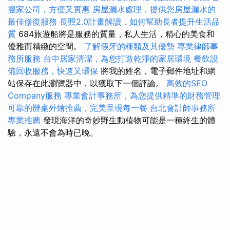
搬家公司，方便又實惠
房屋漏水處理，提供您房屋漏水的
最佳修復服務
長照2.0計畫解讀，如何幫助長者提升生活品
質
684旅遊船將是服務的質量，私人生活，精心的美食和
優雅而精緻的空間。
了解假牙的種類及其優勢
專業律師事
務所服務
台中居家清潔，為您打造乾淨的家居環境
餐飲設
備回收服務，快速又環保
將我的姓名，電子郵件地址和網
站保存在此瀏覽器中，以獲取下一個評論。
高效的SEO
Company服務
專業會計事務所，為您提供精準的財務管理
可靠的辦桌外燴推薦，完美呈現每一餐
台北會計師事務所
專業推薦
發現海洋的奇妙野生動植物可能是一種終生的體
驗，永遠不會為時已晚。