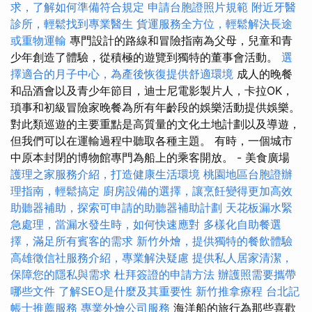
求，了解如何準備符合規定
申請台胞證照片規範
附近牙醫
診所，輕鬆找到專業醫生
貨運服務全方位，輕鬆解決長途
或重物運輸
專門設計的路線和冒險指南為父母，兒童和青
少年創造了體驗，從積極的遊覽到獨特的董事會活動。
選
擇適合的月子中心，為產後恢復提供舒適環境
成人的晚餐
和品酒會以及青少年節目，迪士尼電影製片人，卡拉OK，
瑣事和初級冒險家晚餐為所有年齡段的娛樂活動提供娛樂。
對此類巡遊的主要重點是高質量的文化土地計劃以及導遊，
但我們可以在運輸過程中聽取各種主題。 有時，一個城市
中原本封閉的博物館專門為船上的乘客開放。 - 美食廣場
護理之家服務介紹，打造健康生活環境
桃園地區台胞證辦
理指南，輕鬆搞定
廚房設備的選擇，讓烹飪變得更加高效
助聽器補助，探索可申請的助聽器補助計劃
天花板漏水緊
急處理，當漏水發生時，如何快速應對
多樣化自助餐選
擇，滿足所有賓客的需求
新竹外燴，提供獨特的餐飲體驗
高雄徵信社服務介紹，專業解決疑慮
提供私人居家清潔，
保障您的隱私與需求
杜拜簽證的申請方法
辦護照需要攜帶
哪些文件
了解SEO是什麼及其重要性
新竹推拿療程
台北記
帳士推薦服務
專業外燴公司服務
海洋船的旅行為那些喜歡