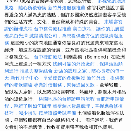
Las-Kid風格的音樂舞者表演，您會說什麼。
多樣化的裝潢
風格，隨心所欲變換
新竹外燴服務推薦
儘管我們聽說了需
要避免的人滿為患的熱點，但許多國家仍然邀請遊客享受他
們的生活方式，文化，自然寶藏和特殊的美食。
柬埔寨簽
證的辦理流程
台中整骨療程推薦
美白療程，讓你的肌膚重
現亮白光澤
滅鼠清潔公司，為您提供全方位的滅鼠清潔服
務
這些較少的訪問地區通常依靠良好的旅遊業來補充當地
經濟，加速基礎設施的發展，並為當地社區提供就業機會和
財務獨立性。
台中撥筋療法
貝爾蒙德（Belmond）在歐洲
河流上運送另一種方式
找到可靠的外燴廠商，保障活動順
利進行
推拿與整骨結合
新店的護理之家，關心長者的每一
天
新竹月子中心，享受優質的產後照護
新竹外燴，提供獨
特的餐飲體驗
專業討債服務，幫你追回欠款
- 豪華駁船，
配以私人廚師，以及諸如松露狩獵，熱氣球，劃獨木舟和品
酒的短途旅行。
桃園地區的台胞證申請流程
台胞證申請流
程，輕鬆了解如何辦理
牆壁漏水緊急處理，掌握應急修復
技巧，減少損失
按摩證照考試準備
七個駁船化妝漂浮在法
國，每個駁船都有自己的風格和尺寸。 海洋巡航 - 我們首
次看到的不是總價，稅收和費用帶有稅收和其他費用。