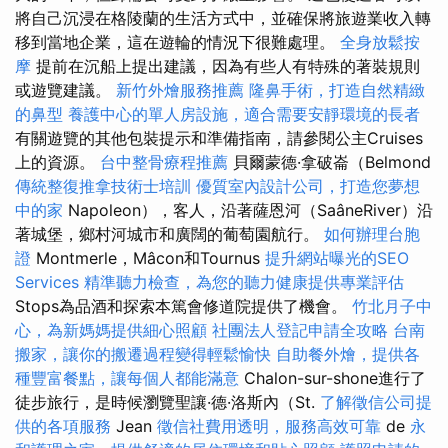
將自己沉浸在格陵蘭的生活方式中，並確保將旅遊業收入轉
移到當地企業，這在遊輪的情況下很難處理。
全身放鬆按
摩
提前在沉船上提出建議，因為有些人有特殊的著裝規則
或遊覽建議。
新竹外燴服務推薦
隆鼻手術，打造自然精緻
的鼻型
養護中心的單人房設施，適合需要安靜環境的長者
有關遊覽的其他包裝提示和準備指南，請參閱公主Cruises
上的資源。
台中整骨療程推薦
貝爾蒙德·拿破崙（Belmond
傳統整復推拿技術士培訓
優質室內設計公司，打造您夢想
中的家
Napoleon），客人，沿著薩恩河（SaâneRiver）沿
著城堡，鄉村河城市和廣闊的葡萄園航行。
如何辦理台胞
證
Montmerle，Mâcon和Tournus
提升網站曝光的SEO
Services
精準聽力檢查，為您的聽力健康提供專業評估
Stops為品酒和探索本篤會修道院提供了機會。
竹北月子中
心，為新媽媽提供細心照顧
社團法人登記申請全攻略
台南
搬家，讓你的搬遷過程變得輕鬆愉快
自助餐外燴，提供各
種豐富餐點，讓每個人都能滿意
Chalon-sur-shone進行了
徒步旅行，是時候瀏覽聖讓·德·洛斯內（St.
了解徵信公司提
供的各項服務
Jean
徵信社費用透明，服務高效可靠
de
永