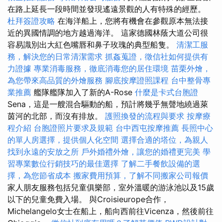
在路上延長一段時間並發現遙遠景觀的人有特殊的經歷。
杜拜簽證攻略
在海洋船上，您將有機會在參觀原本無法接
近的異國情調的地方越過海洋。 這家德國林蔭大道公司很
容易識別出大紅色嘴唇和鼻子玫瑰的典型船隻。
清潔工服
務，解決您的日常清潔需求
抓姦蒐證，徵信社如何提供有
力證據
專業消毒服務，徹底消毒您的居住環境
苗栗外燴，
為您帶來高品質的外燴服務
腳底按摩證照課程
台中整骨專
業推薦
艦隊艦隊加入了新的A-Rose
什麼是卡式台胞證
Sena，這是一艘混合驅動的船，預計將幾乎無聲地繞過萊
茵河的北部，而沒有排放。
護照換發的流程與要求
按摩療
程介紹
台胞證照片要求及規範
台中西屯按摩推薦
長照中心
的單人房選擇，提供個人化空間
選擇合適的塔位，為親人
找到永遠的安放之所
戶外婚禮外燴，讓您的婚禮更完美
學
習專業數位行銷技巧的最佳選擇
了解二手餐飲設備的選
擇，為您節省成本
搬家費用預算，了解不同搬家公司報價
家人朋友服務包括兒童俱樂部，室外溫暖的游泳池以及15歲
以下的兒童免費入場。 與Croisieurope合作，
Michelangelo女士在船上，船向西前往Vicenza，然後前往