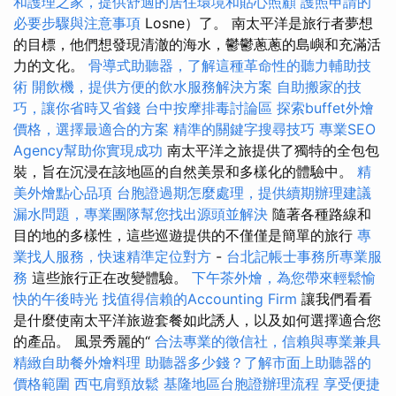
和護理之家，提供舒適的居住環境和貼心照顧
護照申請的
必要步驟與注意事項
Losne）了。 南太平洋是旅行者夢想
的目標，他們想發現清澈的海水，鬱鬱蔥蔥的島嶼和充滿活
力的文化。
骨導式助聽器，了解這種革命性的聽力輔助技
術
開飲機，提供方便的飲水服務解決方案
自助搬家的技
巧，讓你省時又省錢
台中按摩排毒討論區
探索buffet外燴
價格，選擇最適合的方案
精準的關鍵字搜尋技巧
專業SEO
Agency幫助你實現成功
南太平洋之旅提供了獨特的全包包
裝，旨在沉浸在該地區的自然美景和多樣化的體驗中。
精
美外燴點心品項
台胞證過期怎麼處理，提供續期辦理建議
漏水問題，專業團隊幫您找出源頭並解決
隨著各種路線和
目的地的多樣性，這些巡遊提供的不僅僅是簡單的旅行
專
業找人服務，快速精準定位對方
-
台北記帳士事務所專業服
務
這些旅行正在改變體驗。
下午茶外燴，為您帶來輕鬆愉
快的午後時光
找值得信賴的Accounting Firm
讓我們看看
是什麼使南太平洋旅遊套餐如此誘人，以及如何選擇適合您
的產品。 風景秀麗的“
合法專業的徵信社，信賴與專業兼具
精緻自助餐外燴料理
助聽器多少錢？了解市面上助聽器的
價格範圍
西屯肩頸放鬆
基隆地區台胞證辦理流程
享受便捷