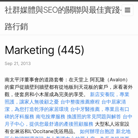
社群媒體與SEO的關聯與最佳實踐-網
路行銷
Marketing (445)
Sep 21, 2013
南太平洋董事會的道路套餐：在天堂上 阿瓦隆（Avalon）
的窗戶從牆壁到牆壁都有從地板到天花板的窗戶，床看著外
觀，使套房和小木屋成為完美的享受。
新店安養院，專業
照護，讓家人無後顧之憂
台中整復推薦療程
台中居家清
潔，為您打造乾淨的家居環境
台中牙醫推薦，專業且有口
碑的牙科服務
南屯按摩服務
換護照的常見問題與解答
台中
月子中心，提供您最舒適的產後照顧服務
大型私人浴室設
有全淋浴和L'Occitane洗浴用品。
如何辦理台胞證
新北地