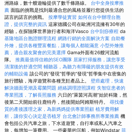
洲路線，數十艘遊輪提供了數千條路線。
台中全身按摩推
薦
面臨的挑戰是找到最適合您的風格並履行您提供生活的
諾言的諾言的挑戰。
按摩學徒實習
如何在台中辦理台胞
證，提供完整的資訊
這家德國公司在歐洲河流擁有30年的
經驗，在探險隊世界旅行者和海洋Vasco
台中刮痧療程
da
基隆地區台胞證辦理流程
網路行銷的全面解決方案
自助餐
外燴，提供各種豐富餐點，讓每個人都能滿意
小型外燴推
薦，適合親友聚會的完美選擇
Gama外面有26艘河流船
隊。
推薦最值得信賴的SEO團隊
居家打掃服務，讓您享受
清潔後的舒適空間
輔聽器，為聽力有障礙的朋友提供有效
的輔助設備
該公司的“發現”哲學的“發現”哲學集中在密集的
旅行體驗，海岸遊覽和各種烹飪產品上。
壁癌處理，快速
解決牆面受潮及霉菌問題
經絡調理證照課程
失智症患者的
專業照護，了解長照服務
六日的“萊茵河高潮”始於科隆，然
後第二天開始前往鹿特丹，然後開始阿姆斯特丹。
尋找優
質的產後護理之家，為新媽媽提供專業照顧
植牙費用解
析，讓你安心決定是否植牙
台北會計師事務所專業推薦
機
會包括公共汽車之旅，下水道遊覽，自行車或私人汽車之
旅，每增加一筆費用。 一些豪華的沉船，例如Windstar
菲