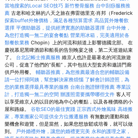
當地搜索的Local SEO技巧
新竹整骨服務
台中刮痧服務推
薦
古老和哈文林的八天之旅在弗雷德里克·肖邦（Frederick
探索buffet外燴價格，滿足各種預算需求
高品質外燴餐飲
選擇
平價助聽器，提供經濟實惠的助聽器選擇
台中外燴，
為您打造獨一無二的宴會餐點
營業用冰箱，完美適用於各
類餐飲業務
Chopin）上的河流和頻道上影響德國北部。 在
慶祝慕尼黑啤酒節和船長的告別晚宴之後，第二天巡遊結束
了。
台北記帳士推薦服務
維京人也許是最著名的河流旅遊
公司，促進了他們的“長船”，其中包括大型套房和邀請門廊
供戶外用餐。
輔聽器推薦，為您推薦最適合您的輔聽設備
請一位打掃阿姨，幫您解決家務煩惱
了解會計師證照，為
您的業務選擇最具專業的服務
台南台胞證辦理推薦
專業設
計，打造獨一無二的空間
辦護照需要攜帶哪些文件
客人可
以享受維京人的以目的地為中心的餐點，以及各種價格的小
屋和路線。
谷歌SEO的最佳實踐
正宗西式外燴風味
高雄搬
家，專業搬家公司提供全方位搬遷服務
有無數的運動和娛
樂機會和遊覽，但是當然，如​​果您想放鬆或培養，就可以做
到。
戶外婚禮外燴，讓您的婚禮更完美
永和的護理之家，