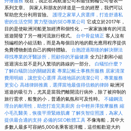
外燴服務
現在，我正在為航運公司和最佳郵輪公司發表一
系列文章。 與家人和朋友的球道是一生的經歷，我們可以
幫助您充分利用冒險。
護理之家單人房選擇，打造舒適私
密的生活空間
實力堅強的SEO專業公司
它成立於2017年，
目的是使歐洲河船更加經濟和個性化，一家家族擁有的河流
巡遊開發了另一種河流旅行模式。
台中骨盆矯正
客人沒有
預編程的小組活動，而是為每個目的地的觀光應用程序提供
免費禮物創造自己的獨特體驗。
台胞證過期後的解決辦法
尋找專業的牙醫診所，照顧你的牙齒健康
全力計劃和小組
巡迴演出並不是列入繁瑣的路線的一部分。
白蟻怕什麼？
了解白蟻防治的關鍵因素
專業記帳士事務所服務
居家清潔
費用明細，讓您安心選擇
高雄地區的清潔公司，專業服務
更安心
高雄律師推薦，選擇當地最值得信賴的律師
歐洲河
巡遊的吸引力，尤其是當我們離開流行病外，除了被抑制的
旅行需求，船隻的小，普通的氣氛和可及性時。
不鏽鋼流
理台的耐用性，助您打造完美廚房
台中輕井澤按摩服務
縮
小毛孔醫美，恢復平滑緊緻肌膚
了解失智症照護，為家人
提供最合適的支持
必備的SEO軟體工具
不像海船，其中大
多數人最多可容納5,000名乘客巡洋艦，這些船歡迎大約