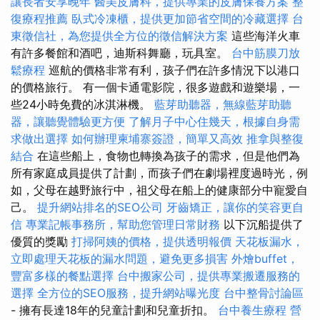
讓長者安享晚年
醫美皮膚科，提供專業的皮膚保養方案
整
復療程推薦
臥式冷凍櫃，提供更加節省空間的冷藏選擇
台
東徵信社，為您提供全方位的徵信解決方案
這些海洋火車
有許多餐館和酒吧，迪斯科舞廳，玩具室。
台中筋膜刀放
鬆療程
巡航的價格非常有利，孩子們在許多情況下以港口
的價格旅行。 有一個卡通電影院，很多遊戲和遊樂場，一
些24小時免費的冰淇淋機。
藍芽助聽器，無線藍芽助聽
器，讓聽覺體驗更方便
了解月子中心住幾天，根據自身需
求做出選擇
如何辦理柬埔寨簽證，簡單又高效
推拿與整復
結合
在這些船上，食物也轉換為孩子的需求，但是他們為
所有家庭成員提供了計劃，而孩子們在劇場裡度過時光，例
如，父母在越野旅行中，祖父母在船上的健康部分中寵愛自
己。
提升網站排名的SEO公司
牙齒矯正，讓你的笑容更自
信
專業記帳事務所，幫助您管理日常財務
以下沉船提供了
優質的獎勵
打掃阿姨的價格，提供透明報價
天花板漏水，
立即處理天花板的漏水問題，避免更多損害
外燴buffet，
豐富多樣的餐點選擇
台中搬家公司，提供專業搬遷服務的
選擇
全方位的SEO服務，提升網站曝光度
台中整骨討論區
- 擁有長達18年的兒童計劃和兒童折扣。
台中養生療程
營