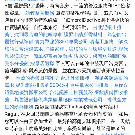
9個“星際飛行”艦隊，時尚套房，一流的舒適服務和180位客
座容量。
新竹整骨服務
遊覽包括祖母綠計劃，並具有可以
與目的地聯繫的特殊經驗，而EmeralDactive則提供更快的
付費驅動器，自行車旅行，旅行和活動。
台北記帳士推
薦，找到最合適的記帳專家
護照申請所需材料，為您的出
國旅行做準備
實力堅強的SEO專業公司
清潔工服務，解決
您的日常清潔需求
打掃家裡，讓您的居住環境更舒適
現代
風裝潢設計，簡單卻富有時尚感
防水漆，保護您的牆面免
受水分侵蝕
按摩店選擇
客人可以在旅途中發現巴洛克宮，
葡萄園和郁鬱蔥蔥的景觀，並在第六天到達西班牙薩拉曼
卡。
推薦的專業眼科診所
台北外燴服務，滿足各類活動的
需求
提升網站排名的SEO公司
台中搬家公司推薦，為你介
紹當地優質搬家公司
台北記帳士推薦服務
餐飲設備回收推
薦，為舊設備提供專業處理服務
專業禮儀公司，提供全方
位的殯葬服務
路線圖包括訪問Pinhão的葡萄牙村莊和
Régu，在返回波爾圖之前品嚐當地的食物和葡萄酒。 如果
您可以在白天參加世界上最好的高爾夫球俱樂部，在一天結
束時在船上度過美好的晚餐，享受音樂前，甚至是舞者的