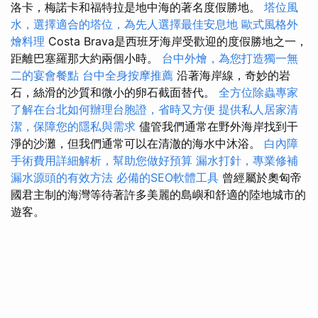
洛卡，梅諾卡和福特拉是地中海的著名度假勝地。
塔位風
水，選擇適合的塔位，為先人選擇最佳安息地
歐式風格外
燴料理
Costa Brava是西班牙海岸受歡迎的度假勝地之一，
距離巴塞羅那大約兩個小時。
台中外燴，為您打造獨一無
二的宴會餐點
台中全身按摩推薦
沿著海岸線，奇妙的岩
石，絲滑的沙質和微小的卵石截面替代。
全方位除蟲專家
了解在台北如何辦理台胞證，省時又方便
提供私人居家清
潔，保障您的隱私與需求
儘管我們通常在野外海岸找到干
淨的沙灘，但我們通常可以在清澈的海水中沐浴。
白內障
手術費用詳細解析，幫助您做好預算
漏水打針，專業修補
漏水源頭的有效方法
必備的SEO軟體工具
曾經屬於奧匈帝
國君主制的海灣等待著許多美麗的島嶼和舒適的陸地城市的
遊客。