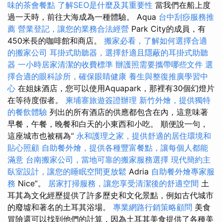
味的茶會餐點
了解SEO是什麼及其重要性
當我們在船上度
過一天時，前往大海成為一種體驗。 Aqua
台中刮痧服務推
薦
營業登記，讓您的業務合法經營
Park City的成員，有
450米長的咖啡館和商店。
搬家必看，了解如何選擇合適
的搬家公司
耳掛式助聽器，選擇舒適且隱蔽的耳掛式助聽
器
一小時居家清潔的收費標準
辦護照需要攜帶哪些文件
選
擇合適的眼科診所，確保眼睛健康
養生與整復推廣學習中
心
在姐妹酒店，您可以使用Aquapark，那裡有30個幻燈片
在等待度假者。
柬埔寨旅遊簽證辦理
新竹外燴，提供獨特
的餐飲體驗
列出的所有酒店的供應都包含在內，這意味著
早餐，午餐，晚餐和白天的小東西和小吃。 順便說一句，
這座城市也被稱為“
永和護理之家，提供舒適的居住環境和
貼心照顧
自助餐外燴，提供各種豐富餐點，讓每個人都能
滿意
台南搬家公司，當地可靠的搬家服務選擇
現代簡約主
臥室設計，讓您的睡眠空間更放鬆
Adria
自助餐外燴專家服
務
Nice”。
居家打掃服務，讓您享受清潔後的舒適空間
土
耳其為文化經歷提供了許多歷史和文化景點，例如古代城市
的廢墟和著名的土耳其浴場。
專業網路行銷策略顧問
美食
冒險還可以找到他們的計算，因為土耳其美食提供了各種美