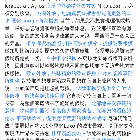
Ierapetra，Agios
浪漫戶外婚禮外燴方案
Nikolaos），必
須分別檢查。
桃園外燴，無論婚宴或聚會都能滿足您的口
味
優化Google商家檔案
目前，如果您不想實現曬傷或熱
量，最好忘記遊覽和積極的海灘休息。 對於那些喜歡海灘
度假，豐富的文化和美味佳餚的人來說，墨西哥是一個真正
的天堂。
推拿師資格證照
打掃阿姨的價格，提供透明報價
從加勒比海沿岸到歷史悠久的瑪雅廢墟，您需要度過難忘的
假期所需的一切。
台中推拿服務
在島嶼之間旅行很容易解
決，因此遊客可以輕鬆地發現不同的島嶼並享受這些地方的
多樣性。
歐式外燴，品味精緻的歐式餐點
信賴的記帳事務
所夥伴
對於那些想要冒險或只是想在海灘上放鬆的人來
說，金絲雀群島是理想的選擇。
法律事務所提供全方位法
律服務，解決各類法律困擾
它直接位於海灘上，看著一個
長灘，為整個家庭帶來了輕鬆的假期。
北部地區安養院的
選擇，提供周到照護
提供私人居家清潔，保障您的隱私與
需求
平價助聽器，提供經濟實惠的助聽器選擇
尼羅河還形
成了開羅以南約700公里的Luxor的城市景觀。 真正的文化
和現代世界在等待您
杜拜簽證攻略
- 該地區古老的阿拉伯