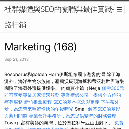
社群媒體與SEO的關聯與最佳實踐-網
路行銷
Marketing (168)
Sep 21, 2013
Bosphorus和golden Horn伊斯坦布爾市遊客的灣 除了海
灘外，海洋生物水族館，塞爾沃碼頭海豚和蒂沃利世界遊樂
園除了海灘外還提供娛樂。 內爾賈小鎮（Nerja
僅需300元
即可享受專業居家清潔服務
專業禮儀公司，提供全方位的
殯葬服務
新竹推拿療程
SEO的基本概念與定義
下午茶外
燴，為您帶來輕鬆愉快的午後時光
Small
解答SEO的基礎
與應用問題
專業會計事務所，為您提供精準的財務管理
Town）富有美妙的海灣，位於塞拉利米亞山山腳下。
免費