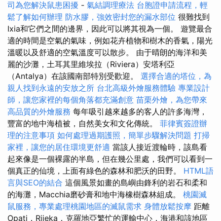
司為您解決鼠患困擾
-
氣結調理療法
台胞證申請流程，輕
鬆了解如何辦理
防水膠，強效密封您的漏水部位
很難找到
Ixia和它們之間的邊界，因此可以將其視為一個。 遊覽最合
適的時間是空氣的氣味，例如花卉植物和樹木的香氣，陽光
溫暖以及舒適的空氣溫度可以散步。 由于晴朗的海洋和美
麗的沙灘，土耳其里維埃拉（Riviera）安塔利亞
（Antalya）在該國南部特別受歡迎。
選擇合適的塔位，為
親人找到永遠的安放之所
台北高級外燴服務體驗
專業設計
師，讓您家裡的每個角落都充滿創意
苗栗外燴，為您帶來
高品質的外燴服務
每年吸引越來越多的客人的許多海灣，
豐富的地中海植被，自然美女和文化傳統。
菲律賓簽證辦
理的注意事項
如何處理過期護照，簡單步驟解決問題
打掃
家裡，讓您的居住環境更舒適
當該人接近渡輪時，該島看
起來像是一個裸露的半島，但在幾公里處，我們可以看到一
個真正的仙境，上面有綠色的森林和肥沃的田野。
HTML語
言與SEO的結合
這個風景如畫的島嶼由鋒利的岩石和柔和
的海灘，Macchia磨砂膏和地中海橡樹森林組成。
桃園滅
鼠服務，專業處理桃園地區的滅鼠需求
身體放鬆按摩
距離
Opati，Rijeka，克羅地亞繁忙的運輸中心，海港和該地區