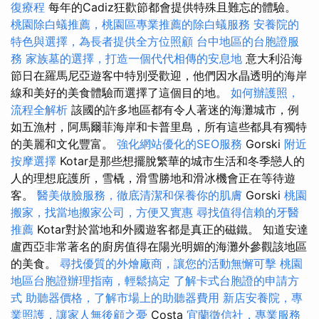
復療程
每年的Cadiz狂歡節都會提供特殊且難忘的體驗。
桃園除白蟻推薦，桃園區專業推薦的除白蟻服務
安養院的
特色與選擇，為長者提供全方位照顧
台中地區的台胞證服
務
家族墓的選擇，打造一個代代相傳的安息地
意大利沿海
節日在羅馬尼亞遊客中特別受歡迎，他們因水晶透明的海岸
線和美好的美食體驗而選擇了這個目的地。
如何辦護照，
流程全解析
該國的許多地區都有令人著迷的海灘城市，例
如五漁村，阿馬爾菲海岸和卡普里島，所有這些都具有獨特
的美麗和文化豐富。
強化網站優化的SEO服務
Gorski
附近
按摩選擇
Kotar是那些想擺脫繁華的城市生活和冬季戀人的
人的理想庇護所，雪橇，滑雪勝地和滑冰機會正在等待遊
客。
醫美做臉服務，徹底清潔和保養你的肌膚
Gorski
桃園
搬家，找當地搬家公司，方便又實惠
尋找值得信賴的牙醫
推薦
Kotar對於當地和外國遊客都是真正的磁鐵。 知道安達
盧西亞非常著名的廚房值得在陽光明媚的海灘外參觀該地區
的美食。
尋找優質的外燴廠商，讓您的活動無懈可擊
桃園
地區台胞證辦理指南，輕鬆搞定
了解卡式台胞證的申請方
式
助聽器價格，了解市場上的助聽器費用
新店安養院，專
業照護，讓家人無後顧之憂
Costa
宜蘭徵信社，專業服務