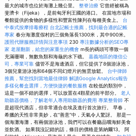
最大的城市也位於海灘上幾公里。
整脊治療
它曾經被稱為
斐濟卡（Fijeka），是前匈牙利王國的港口。 在當地市場和
餐館提供的食物的多樣性和豐富性陳列在每種美食上。
台
中泰式按摩排毒療程
台北記帳士推薦，找到最合適的記帳
專家
春分海灘度假村的三個角落長1300米，其中900米。
護照代辦服務詳情與注意事項
230
專注數據分析的SEO專
家
老屋翻新，給您的家重生的機會
m長的碼頭可導致一個
充滿珊瑚，無數魚類和海龜的水下礁。
嘉義地區的徵信公
司，專業可靠
儘管不是海邊酒店，但它提供了8個游泳池，
3個兒童游泳池和64個不同幻燈片的無雲放鬆。
台中律師
推薦，幫您找到當地最佳律師
解讀Google Analytics報告
多樣化餐盒選擇，方便快捷的餐飲服務
在較低的類別中，
這是一個不錯的選擇，可以放置在4顆星的前半部分。
老人
助聽器價格，了解老年人專用助聽器的費用
專業整骨師
不
是超現代酒店，但非常適合在埃及進行首次旅行。 早春，
希臘的天性非常美妙，在“善意”中，天氣令人驚訝。 那是一
個海灘海灘，有兩個游泳池，我們可以在餐廳品嚐海鮮美食
並飲酒。 如果我沒記錯的話，條目的價格是第納爾13。 阿