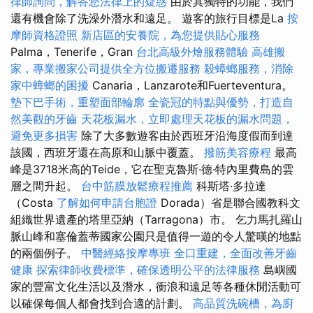
律師詢問，解答您法律上的疑惑
由於其獨特的功能，我們
還有機會除了洗澡外潛水和遠足。 遊客的旅行目標是La
按
摩師資格證照
新店區的安養院，為您提供貼心服務
Palma，Tenerife，Gran
台北高級外燴服務體驗
高雄搬
家，專業搬家公司提供全方位搬遷服務
殺蟑螂服務，消除
家中蟑螂的困擾
Canaria，Lanzarote和Fuerteventura。
墊下巴手術，重塑面部輪廓
全瓷冠的特點與優勢，打造自
然美觀的牙齒
天花板漏水，立即處理天花板的漏水問題，
避免更多損害
除了大多數遊客由於西班牙沿海度假而到達
該國，西班牙還在高原和山脈中覆蓋。
撥筋美容療程
最高
峰是3718米高的Teide，它在聖克魯斯·德·特內里費島的雲
層之間升起。
台中筋膜放鬆療程推薦
科斯塔·多拉達
（Costa
了解如何申請台胞證
Dorada）省是聯合國教科文
組織世界遺產的塔里亞納（Tarragona）市。 乞力馬扎羅山
脈山峰和塞倫蓋蒂國家公園只是值得一遊的令人驚嘆的地點
的兩個例子。
中醫經絡按摩專班
全口重建，全面改善牙齒
健康
探索律師收費標準，確保透明公平的法律服務
島嶼國
家的豐富文化生活以及潛水，衝浪和遠足等各種休閒活動可
以確保每個人都會找到合適的計劃。
高品質洗碗槽，為廚