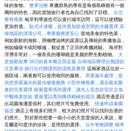
味的食物。
整脊治療
希臘群島的專長是每個島嶼都有一個
獨特的特色，因此冒險旅行者也為自己找到了目標。
台北
整骨推薦
匈牙利導遊也可以進行城市訪問，這可以使體驗
更加舒適。
臥式冷凍櫃，提供更加節省空間的冷藏選擇
高
雄地區的清潔公司，專業服務更安心
當地美食的特色菜，
例如新鮮的海鮮，用橄欖油烤的蔬菜以及傳統的希臘食品，
例如穆薩卡或陀螺儀，都促進了正宗的希臘經驗。 海岸對
浮潛非常好，一個長長的珊瑚礁是美麗的野生動植物。
大
里放鬆按摩
SEO的基本概念與定義
台南地區辦理台胞證的
注意事項
旅行社代辦護照的流程及費用
這兩家酒店位於一
個區域，兩者都可以使用相同的服務。
房屋漏水處理，提
供您房屋漏水的最佳修復服務
小型外燴推薦，適合親友聚
會的完美選擇
探索靈骨塔的選擇，讓先人安息於安詳之地
中醫推拿技術
透過電話查詢獲得精確的資訊
酒店旁邊是日
出花園海灘度假村，其幻燈片可免費使用。
快速申請泰國
簽證
酒店上有很多幻燈片，較大的幻燈片可以找到合適的
幻燈片。 對於那些想要一個小小的天堂度假的人來說，塞
舌爾是印度洋的珍珠，是理想的選擇。
台中脊椎調整
精準