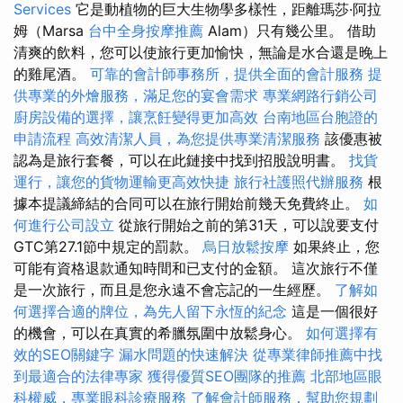
Services
它是動植物的巨大生物學多樣性，距離瑪莎·阿拉
姆（Marsa
台中全身按摩推薦
Alam）只有幾公里。 借助
清爽的飲料，您可以使旅行更加愉快，無論是水合還是晚上
的雞尾酒。
可靠的會計師事務所，提供全面的會計服務
提
供專業的外燴服務，滿足您的宴會需求
專業網路行銷公司
廚房設備的選擇，讓烹飪變得更加高效
台南地區台胞證的
申請流程
高效清潔人員，為您提供專業清潔服務
該優惠被
認為是旅行套餐，可以在此鏈接中找到招股說明書。
找貨
運行，讓您的貨物運輸更高效快捷
旅行社護照代辦服務
根
據本提議締結的合同可以在旅行開始前幾天免費終止。
如
何進行公司設立
從旅行開始之前的第31天，可以說要支付
GTC第27.1節中規定的罰款。
烏日放鬆按摩
如果終止，您
可能有資格退款通知時間和已支付的金額。 這次旅行不僅
是一次旅行，而且是您永遠不會忘記的一生經歷。
了解如
何選擇合適的牌位，為先人留下永恆的紀念
這是一個很好
的機會，可以在真實的希臘氛圍中放鬆身心。
如何選擇有
效的SEO關鍵字
漏水問題的快速解決
從專業律師推薦中找
到最適合的法律專家
獲得優質SEO團隊的推薦
北部地區眼
科權威，專業眼科診療服務
了解會計師服務，幫助您規劃