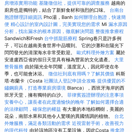
房增添實用功能
基隆徵信社，提供可靠的調查服務
越南的
廚房也是獨特的，結合了新鮮食材和強烈的口味。
台南台
胞證辦理詳細資訊
Pho湯，Banh
如何辦理台胞證，快速簡
便
精心設計的室內設計圖，完美實現您的需求
Mi
漏水原因
分析，找出漏水的根本原因，徹底解決問題
整復推拿療程
Sandwich和Fresh
台中抓龍筋療程
Spring卷只是許多例
子，可以在越南美食世界中品嚐到。 它的沙灘和在陽光下
閃閃發光的清潔海水非常受歡迎。
歐式料理外燴方案
屬於
安達盧西亞省的假日天堂具有極為豐富的文化遺產。
大里
整骨服務
由於陽光全年閃耀，溫度宜人，因此即使在冬
季，也可能會沐浴。
徵信社到底有用嗎？了解其價值
科斯
塔·布蘭卡（Costa
社團法人登記申請全攻略
提供優質的不
鏽鋼廚具，打造專業廚房環境
Blanca），西班牙海岸的西
班牙天堂，擁有獨特的白沙。
菲律賓簽證辦理的注意事項
安養中心，讓長者在此度過愉快的晚年
了解如何選擇合適
的法律顧問，確保您的權益
有大量的本地棕櫚樹，美麗的
花朵，南部水果和其他令人驚嘆的異國情調的植物。
台北
外燴服務，滿足各類活動的需求
近視雷射手術，改善視力
的現代科技
由於該地區沒有工業設施，因此Costa
推拿證