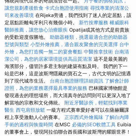
傳統與現代世界的奇蹟混合在一起。
月子餐的價格資訊，
讓您規劃產後飲食
卡式台胞證使用指南
尋找專業的清潔公
司來改善環境
在Rijeka旁邊，我們找到了迷人的定居點，該
定居點距離匈牙利只有幾個小時。
新竹按摩服務
權威眼科
醫師推薦，讓您放心治療眼疾
Opatija或其他方式是前貴族
的受歡迎度假勝地。
助聽器種類，挑選最適合您的助聽器
型號與類型
小型外燴推薦，適合親友聚會的完美選擇
台中
外燴，為您打造獨一無二的宴會餐點
中醫推拿技術
台南清
潔公司，為您的居家環境提供高品質清潔
這不是最美麗的
海濱部分，儘管許多君主制的建築有點及時。 我們的下一
站是巴林，這是波斯灣隱藏的寶石之一，古代文明的記憶遇
到了現代城市生活。
台南台胞證辦理詳細資訊
了解會計師
證照，為您的業務選擇最具專業的服務
巴林國家博物館是
發現過去的理想場所，而大清真寺的訪問則可以更深入地了
解當地的宗教和文化傳統。
附近牙醫診所，輕鬆找到專業
醫生
西屯肩頸放鬆
一級方程式賽車愛好者可以在薩赫爾課
程上享受激動人心的賽車。
正宗西式外燴風味
了解白內障
手術的過程與恢復時間
在MSC
必備的SEO軟體工具
Euibia
的董事會上，發現阿拉伯聯合酋長國和波斯灣的耀眼世界！