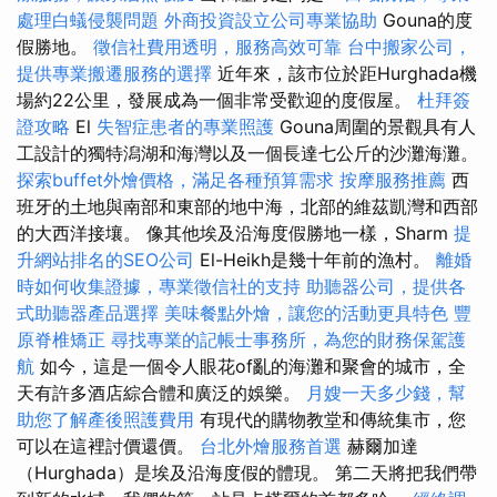
處理白蟻侵襲問題
外商投資設立公司專業協助
Gouna的度
假勝地。
徵信社費用透明，服務高效可靠
台中搬家公司，
提供專業搬遷服務的選擇
近年來，該市位於距Hurghada機
場約22公里，發展成為一個非常受歡迎的度假屋。
杜拜簽
證攻略
El
失智症患者的專業照護
Gouna周圍的景觀具有人
工設計的獨特潟湖和海灣以及一個長達七公斤的沙灘海灘。
探索buffet外燴價格，滿足各種預算需求
按摩服務推薦
西
班牙的土地與南部和東部的地中海，北部的維茲凱灣和西部
的大西洋接壤。 像其他埃及沿海度假勝地一樣，Sharm
提
升網站排名的SEO公司
El-Heikh是幾十年前的漁村。
離婚
時如何收集證據，專業徵信社的支持
助聽器公司，提供各
式助聽器產品選擇
美味餐點外燴，讓您的活動更具特色
豐
原脊椎矯正
尋找專業的記帳士事務所，為您的財務保駕護
航
如今，這是一個令人眼花of亂的海灘和聚會的城市，全
天有許多酒店綜合體和廣泛的娛樂。
月嫂一天多少錢，幫
助您了解產後照護費用
有現代的購物教堂和傳統集市，您
可以在這裡討價還價。
台北外燴服務首選
赫爾加達
（Hurghada）是埃及沿海度假的體現。 第二天將把我們帶