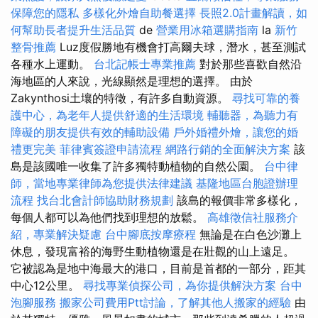
保障您的隱私
多樣化外燴自助餐選擇
長照2.0計畫解讀，如
何幫助長者提升生活品質
de
營業用冰箱選購指南
la
新竹
整骨推薦
Luz度假勝地有機會打高爾夫球，潛水，甚至測試
各種水上運動。
台北記帳士專業推薦
對於那些喜歡自然沿
海地區的人來說，光線顯然是理想的選擇。 由於
Zakynthosi土壤的特徵，有許多自動資源。
尋找可靠的養
護中心，為老年人提供舒適的生活環境
輔聽器，為聽力有
障礙的朋友提供有效的輔助設備
戶外婚禮外燴，讓您的婚
禮更完美
菲律賓簽證申請流程
網路行銷的全面解決方案
該
島是該國唯一收集了許多獨特動植物的自然公園。
台中律
師，當地專業律師為您提供法律建議
基隆地區台胞證辦理
流程
找台北會計師協助財務規劃
該島的報價非常多樣化，
每個人都可以為他們找到理想的放鬆。
高雄徵信社服務介
紹，專業解決疑慮
台中腳底按摩療程
無論是在白色沙灘上
休息，發現富裕的海野生動植物還是在壯觀的山上遠足。
它被認為是地中海最大的港口，目前是首都的一部分，距其
中心12公里。
尋找專業偵探公司，為你提供解決方案
台中
泡腳服務
搬家公司費用Ptt討論，了解其他人搬家的經驗
由