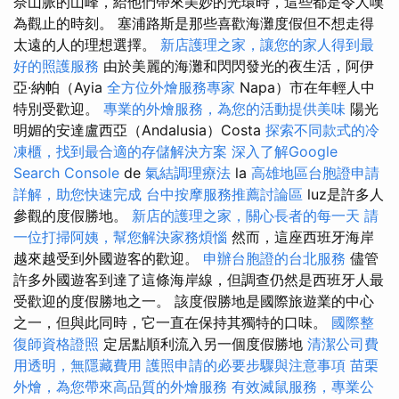
奈山脈的山峰，給他們帶來美妙的光環時，這些都是令人嘆
為觀止的時刻。 塞浦路斯是那些喜歡海灘度假但不想走得
太遠的人的理想選擇。
新店護理之家，讓您的家人得到最
好的照護服務
由於美麗的海灘和閃閃發光的夜生活，阿伊
亞·納帕（Ayia
全方位外燴服務專家
Napa）市在年輕人中
特別受歡迎。
專業的外燴服務，為您的活動提供美味
陽光
明媚的安達盧西亞（Andalusia）Costa
探索不同款式的冷
凍櫃，找到最合適的存儲解決方案
深入了解Google
Search Console
de
氣結調理療法
la
高雄地區台胞證申請
詳解，助您快速完成
台中按摩服務推薦討論區
luz是許多人
參觀的度假勝地。
新店的護理之家，關心長者的每一天
請
一位打掃阿姨，幫您解決家務煩惱
然而，這座西班牙海岸
越來越受到外國遊客的歡迎。
申辦台胞證的台北服務
儘管
許多外國遊客到達了這條海岸線，但調查仍然是西班牙人最
受歡迎的度假勝地之一。 該度假勝地是國際旅遊業的中心
之一，但與此同時，它一直在保持其獨特的口味。
國際整
復師資格證照
定居點順利流入另一個度假勝地
清潔公司費
用透明，無隱藏費用
護照申請的必要步驟與注意事項
苗栗
外燴，為您帶來高品質的外燴服務
有效滅鼠服務，專業公