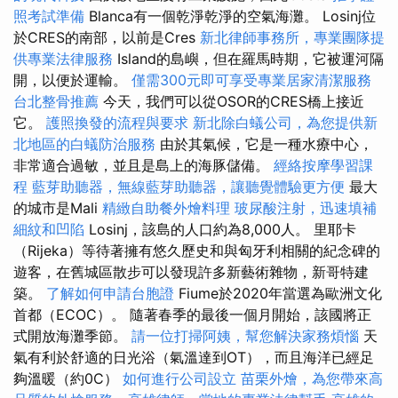
照考試準備
Blanca有一個乾淨乾淨的空氣海灘。 Losinj位
於CRES的南部，以前是Cres
新北律師事務所，專業團隊提
供專業法律服務
Island的島嶼，但在羅馬時期，它被運河隔
開，以便於運輸。
僅需300元即可享受專業居家清潔服務
台北整骨推薦
今天，我們可以從OSOR的CRES橋上接近
它。
護照換發的流程與要求
新北除白蟻公司，為您提供新
北地區的白蟻防治服務
由於其氣候，它是一種水療中心，
非常適合過敏，並且是島上的海豚儲備。
經絡按摩學習課
程
藍芽助聽器，無線藍芽助聽器，讓聽覺體驗更方便
最大
的城市是Mali
精緻自助餐外燴料理
玻尿酸注射，迅速填補
細紋和凹陷
Losinj，該島的人口約為8,000人。 里耶卡
（Rijeka）等待著擁有悠久歷史和與匈牙利相關的紀念碑的
遊客，在舊城區散步可以發現許多新藝術雜物，新哥特建
築。
了解如何申請台胞證
Fiume於2020年當選為歐洲文化
首都（ECOC）。 隨著春季的最後一個月開始，該國將正
式開放海灘季節。
請一位打掃阿姨，幫您解決家務煩惱
天
氣有利於舒適的日光浴（氣溫達到OT），而且海洋已經足
夠溫暖（約0C）
如何進行公司設立
苗栗外燴，為您帶來高