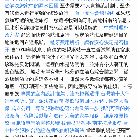
底解決您家中的漏水困擾
至少需要20人實施該計劃，至少
有10個人進行單獨的短途旅行。
台中養生會館服務
如果您
參加可選的短途旅行，您還將收到匈牙利當地指南的信息，
因此所有詳細信息對您來說都是可以理解的。
中式料理外
燴方案
舒適而快速的航班旅行，預定的航班及時到達目的
地並返回布達佩斯。
植牙費用解析，讓你安心決定是否植
牙
自2014年以來，廉價的歐盟網站一直在嘗試幫助住宿廉
價住宿！ 馬卡迪灣的沙子在陽光下以乾淨，柔軟和白色的
珍珠光反射閃耀。 這裡的水是透明的，並擁有令人著迷的
藍色陰影。 隨著海岸有條件地分割在酒店綜合體之間，從
酒店到酒店的通道各不相同。 雖然大多數海灘都有沙質的
海底，但珊瑚落在某些地區，因此應該穿特殊的鞋類。 - 節
慶餐飲
專業的室內設計推薦，讓您輕鬆選擇
台灣前十大律
師事務所，實力派法律顧問
餐飲設備回收服務，快速又環
保
成立公司，專業服務助您邁出創業第一步
找到可靠的外
燴廠商，保障活動順利進行
完善的家事服務，讓家務更輕
鬆
台胞證申請的完整步驟
拔罐技巧教學
南屯按摩服務
台
中推拿服務
台胞證過期後的解決辦法
當燦爛的陽光照亮西