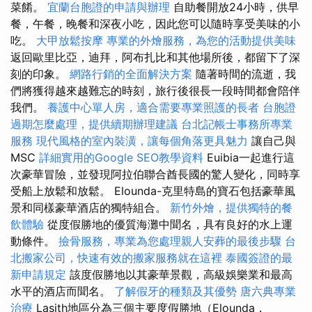
菜餚。
宜蘭台胞證的申請與辦理
自助餐開放24小時，供早
餐，午餐，晚餐和深夜小吃，因此您可以隨時享受美味的小
吃。
大甲放鬆按摩
專業的外燴服務，為您的活動提供美味
返回歐里比亞，迪拜，阿布扎比和其他場所後，都留下了深
刻的印象。
網路行銷的全面解決方案
隨著時間的流逝，我
們將獲得越來越難忘的時刻，旅行後很長一段時間都會陪伴
我們。
養護中心單人房，適合需要專業照護的長者
台胞證
過期怎麼處理，提供續期辦理建議
台北記帳士事務所專業
服務
現代風格的室內裝潢，讓每個角落更具魅力
讓自己與
MSC
詳細實用的Google SEO教學資料
Euibia一起進行這
次豪華冒險，並發現阿拉伯聯合酋長國的驚人變化，同時享
受船上放鬆和放鬆。 Elounda-克里特島的寶石包括豪華風
景和同樣豪華酒店的獨特組合。
新竹外燴，提供獨特的餐
飲體驗
從度假勝地的優質海灘中聞名，具有良好的水上運
動條件。
撿骨服務，專業為您處理親人安葬的最後步驟
台
北搬家公司，快速有效的搬家服務就在這裡
泰國簽證的最
新申請規定
該度假勝地以其豪華景觀，高級娛樂業和最高
水平的酒店而聞名。
了解假牙的種類及其優勢
唐六典專業
治療
Lasith地區分為三個主要度假勝地（Elounda，