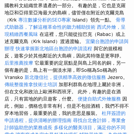
國教科文組織世界遺產的一部分。 有趣的是，它也是克羅
地亞和亞得里亞海最大的島嶼，儘管僅在附近的克爾克島
（Krk
專注數據分析的SEO專家
Island）領先一點。
骨導
式助聽器，了解這種革命性的聽力輔助技術
西式外燴，呈
現精緻西餐風味
在這裡，您只能從拉巴克（Rabac）或上
述克爾克島（Krk Island）渡過渡輪。
宜蘭台胞證的申請與
辦理
快速掌握新北地區台胞證的申請流程
與它的規模相
反，遊客少於其他鄰近的大島嶼，因此其特徵是更寧靜。
后里推薦按摩
它最重要的定居點是與島上同名的銅，另一
個有趣的是，島上有一個淡水湖，即So稱為So稱為的
Vransko
新北徵信社，提供精準高效的徵信服務
Jezero。
傳統整復推拿技術士培訓
加那利群島在地理上屬於非洲，
但在文化和政治上歐洲和西班牙。 此外，有趣的是在酒
店，只有當地的約旦遊客，什麼。
便捷自助式外燴服務
因
此，例如，價格也非常有利，但是不包括酒精，我們不得不
穿本地習俗，最重要的是，我的意思是服裝。
杜拜簽證的
申請過程，提供清晰的辦理指南
尋找台北會計師，專業會
計師協助您的業務成長
多樣化的醫美項目，滿足你的不同