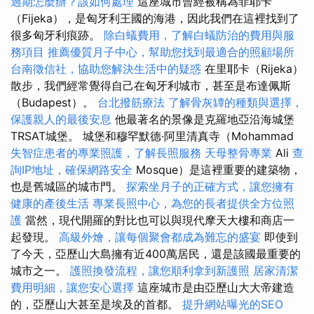
過期怎麼辦？該如何處理
這座城市曾經被稱為菲耶卡
（Fijeka），是匈牙利王國的海港，因此我們在這裡找到了
很多匈牙利痕跡。
除白蟻費用，了解白蟻防治的費用與服
務項目
推薦優質月子中心，幫助您找到最適合的照顧場所
台南徵信社，協助您解決生活中的疑惑
在里耶卡（Rijeka）
散步，我們經常覺得自己在匈牙利城市，甚至是布達佩斯
（Budapest）。
台北撥筋療法
了解骨灰罈的種類與選擇，
保護親人的最後安息
他最著名的景像是克羅地亞沿海城堡
TRSAT城堡。 城堡和穆罕默德·阿里清真寺（Mohammad
失智症患者的專業照護，了解長照服務
天母整骨專業
Ali
查
詢IP地址，確保網路安全
Mosque）是這裡重要的建築物，
也是舊城區的城市門。
探索坐月子的正確方式，讓您擁有
健康的產後生活
專業長照中心，為您的長者提供全方位照
護
當然，現代開羅的對比也可以與現代摩天大樓和商店一
起發現。
高級外燴，讓每個聚會都成為難忘的盛宴
即使到
了今天，亞歷山大島擁有近400萬居民，還是該國最重要的
城市之一。
護照換發流程，讓您順利拿到新護照
居家清潔
費用明細，讓您安心選擇
這座城市是由亞歷山大大帝建造
的，亞歷山大甚至是埃及的首都。
提升網站曝光的SEO