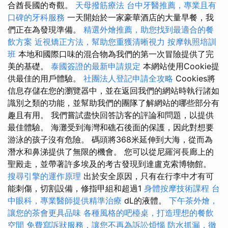
合酋長國的奇觀。
天母撥筋療法
台中牙醫推薦，專業且有
口碑的牙科服務
一天開始於一家豪華酒店的大量早餐，我
們正在為發現準備。
精選外燴推薦，助您找到最適合的餐
飲方案
近視矯正方法，幫助您重獲清晰視力
按摩執照培訓
班
本地和國際口味的混合物為我們的第一次冒險提供了完
美的基礎。
泰國簽證的最新申請規定
本網站使用Cookie提
供最佳的用戶體驗。
社團法人登記申請全攻略
Cookies將
信息存儲在您的瀏覽器中，並在返回我們的網站時執行諸如
識別之類的功能，並幫助我們的團隊了解網站的哪些部分有
趣且有用。 我們嘗試盡快回答訪客的評論和問題，以提供
最佳體驗。 海灘受到海灣和礁石後面的保護，因此對想要
游泳的孩子沒有危險。 碼頭將368米延伸到大海，從而為
潛水和鼻涕提供了無限的機會。 您可以從尼羅河長廊上的
聖殿走，並帶著許多埃及的考古發現到達盧克索博物館。
搜尋引擎的運作原理
出於安全原因，只有在行李中才有可
能刺傷，切割設備，修指甲組和超過1
身體按摩技術課程
台
中眼科，專業醫師提供精準治療
dL的液體。
下午茶外燴，
讓您的茶會更具品味
各種風格的吧檯桌，打造理想的餐飲
空間
免費寫訴狀服務，讓您不再為訴訟煩惱
防水抓漏，徹