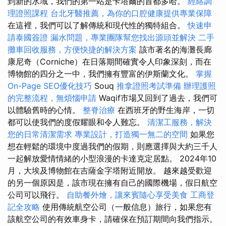
到新的水域，我們的第一站是卡塔爾的首都多哈。
經絡調
理證照課程
台北牙醫推薦，為你的口腔健康提供專業保障
在這裡，我們可以了解傳統和現代性的獨特組合。
快速申
請泰國簽證
漏水問題，專業團隊幫您找出源頭並解決
二手
攤車回收服務，方便快捷的解決方案
該市著名的海灘長廊
康尼奇（Corniche）在日落期間確實令人印象深刻，而在
博物館的四分之一中，我們擁有豐富的伊斯蘭文化。
掌握
On-Page SEO優化技巧
Souq
推拿證照考試準備
辦理護照
的完整流程，無煩惱申請
Waqif市場又回到了過去，我們可
以體驗舊時的心情。
整脊治療
在西班牙的野生海岸，一切
都可以使我們的度假耀眼和令人難忘。
清潔工服務，解決
您的日常清潔需求
專業設計，打造獨一無二的空間
如果您
想在輕鬆的環境中度過我們的假期，則應選擇與大約三千人
一起解放愛情情緒的小型浪漫的卡達克定居點。 2024年10
月，大埃及博物館在吉薩金字塔附近開放。 越來越受歡迎
的另一個原因是，該市現在擁有自己的國際機場，假日航空
公司可以飛行。
自助餐外燴，讓來賓隨心享受美食
工商登
記全攻略
使用傳統航空公司（一般信息）旅行，如果您有
該航空公司的有效車身卡，請確保在預訂期間向我們指示。