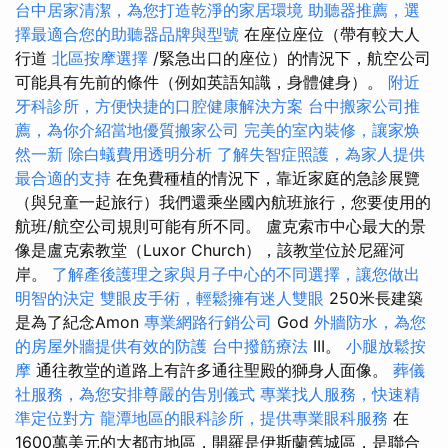
台中居家清潔，為您打造乾淨的家居環境
助聽器推薦，選
擇最適合您的助聽器品牌與型號
在座位座位（帶有較大人
行道
北區按摩選擇
/緊急出口的座位）的情況下，航空公司
可能具有先前的條件（例如英語知識，身體健身）。
附近
牙科診所，方便快捷的口腔健康解決方案
台中搬家公司推
薦，為你介紹當地優質搬家公司
完美的室內裝修，讓家焕
然一新
除白蟻費用透明分析
了解失智症照護，為家人提供
最合適的支持
在免費種植的情況下，靠近家庭的急診展覽
（與兒童一起旅行）我們還乘坐國內航班旅行，您要使用的
航班/航空公司規則可能有所不同。 盧克索市中心最大的景
像是盧克索教堂（Luxor Church），該教堂位於尼羅河
岸。
了解產後護理之家與月子中心的不同選擇，讓您做出
明智的決定
雙眼皮手術，輕鬆擁有迷人雙眼
250米長建築
是為了紀念Amon
專業網路行銷公司
God
外牆防水，為您
的房屋外牆提供有效的防護
台中撥筋療法
III。
小腿放鬆按
摩
通往教堂的道路上有許多通往聖殿的獅身人面像。
葬儀
社服務，為您安排尊嚴的告別儀式
專業找人服務，快速精
準定位對方
龍潭地區的眼科診所，提供專業眼科服務
在
1600萬美元的大都市地區，開羅是伊斯蘭舊城區，是聯合