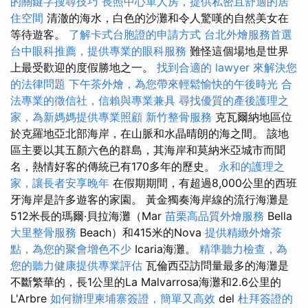
的關鍵字搜尋技巧
長照中心單人房，提供私密且舒適的居
住空間
清澈的海水，白色的沙灘和令人驚嘆的自然美女在
等待遊客。
了解卡式台胞證的申請方式
台北外燴服務首選
台中眼科推薦，提供專業的眼科服務
難怪這個場地是世界
上最受歡迎的度假勝地之一。
找到合適的 lawyer 來解決您
的法律問題
下午茶外燴，為您帶來輕鬆愉快的午後時光
合
法專業的徵信社，信賴與專業兼具
尋找優質的產後護理之
家，為新媽媽提供專業照顧
新竹整骨服務
克瓦爾納地區位
於克羅地亞北部海岸，在山脈和水晶晴朗的海之間。 該地
區主要以其五顏六色的群島，其海岸和莫納米亞城市而聞
名，熱情好客的傳統已有170多年的歷史。
永和的護理之
家，讓長者安享晚年
在假期期間，有超過8,000公里的西班
牙海岸是許多遊客的家園。 黃金獨奏海岸線的流行海灘是
512米長的瑪爾·貝拉海灘（Mar
苗栗高品質外燴服務
Bella
大里整骨服務
Beach）和415米的Nova
提供精緻外燴茶
點，為您的聚會增色不少
Icaria海灘。
精準聽力檢查，為
您的聽力健康提供專業評估
瓦倫西亞訪問量最多的海灘是
不斷繁華的，長1公里的La Malvarrosa海灘和2.6公里的
L'Arbre
如何辦理柬埔寨簽證，簡單又高效
del
杜拜簽證的