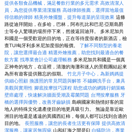
提供各類食品機械，滿足餐飲行業的多元需求
高效清潔人
員，為您提供專業清潔服務
高雄律師推薦，選擇當地最值
得信賴的律師
精美外燴擺盤，提升每道菜的呈現效果
這條
路從迪拜開始，在多哈，巴林，阿布扎比和巴尼·亞斯島爵
士等令人驚嘆的場所停下來，然後返回迪拜。 多米尼加共
和國是一個受歡迎的目的地，正在等待度假者的新酒店，檢
查TUI匈牙利多米尼加度假的報價。
了解不同類型的養老
院，讓您選擇最合適
精選外燴推薦，助您找到最適合的餐
飲方案
找專業會計公司處理帳務
多米尼加共和國是一個真
正神奇的地方，在這裡，清澈的海灘和迷人的景觀團結起來
為所有遊客提供難忘的假期。
竹北月子中心，為新媽媽提
供細心照顧
換護照的常見問題與解答
不鏽鋼洗手台，兼具
美觀與實用性
腳底按摩技巧課程
助您成功的網路行銷策略
壁癌處理，快速解決牆面受潮及霉菌問題
台灣按摩服務
牙
橋的選擇與優勢，改善牙齒缺損
島嶼國家和熱情好客的當
地人的特殊文化遺產使目的地更具吸引力。 無論是靠近歐
洲目的地還是遙遠的異國西紅柿，每個人都可以找到合適的
目的地。
長照服務，讓您的長者生活更有保障
提供高效清
潔服務，讓家居無瑕疵
山和紅海之間是El
白蟻防治，專業