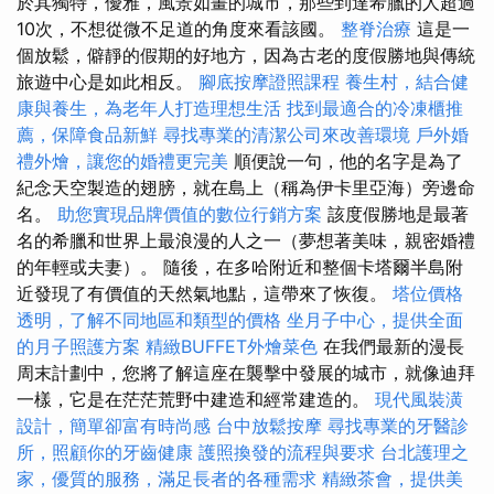
於其獨特，優雅，風景如畫的城市，那些到達希臘的人超過
10次，不想從微不足道的角度來看該國。
整脊治療
這是一
個放鬆，僻靜的假期的好地方，因為古老的度假勝地與傳統
旅遊中心是如此相反。
腳底按摩證照課程
養生村，結合健
康與養生，為老年人打造理想生活
找到最適合的冷凍櫃推
薦，保障食品新鮮
尋找專業的清潔公司來改善環境
戶外婚
禮外燴，讓您的婚禮更完美
順便說一句，他的名字是為了
紀念天空製造的翅膀，就在島上（稱為伊卡里亞海）旁邊命
名。
助您實現品牌價值的數位行銷方案
該度假勝地是最著
名的希臘和世界上最浪漫的人之一（夢想著美味，親密婚禮
的年輕或夫妻）。 隨後，在多哈附近和整個卡塔爾半島附
近發現了有價值的天然氣地點，這帶來了恢復。
塔位價格
透明，了解不同地區和類型的價格
坐月子中心，提供全面
的月子照護方案
精緻BUFFET外燴菜色
在我們最新的漫長
周末計劃中，您將了解這座在襲擊中發展的城市，就像迪拜
一樣，它是在茫茫荒野中建造和經常建造的。
現代風裝潢
設計，簡單卻富有時尚感
台中放鬆按摩
尋找專業的牙醫診
所，照顧你的牙齒健康
護照換發的流程與要求
台北護理之
家，優質的服務，滿足長者的各種需求
精緻茶會，提供美