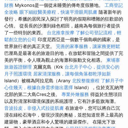
財務
Mykonos是一個從未睡覺的傳奇度假勝地。
工商登記
全攻略
眼下細紋醫美療程，快速平滑眼周肌膚
隨著新年的
發行，希臘的居民深入探討了明亮的假期和嘈雜的狂歡節的
心情。 從長長的沙灘到綠色稻田，越南為每個旅行者提供
了一些特別的東西。
台北推拿按摩
了解公司登記流程，輕
鬆創立您的公司
印度尼西亞是一個數千個島嶼的國家，是
世界旅行者的真正天堂。
完善的家事服務，讓家務更輕鬆
巴厘島是最著名的旅遊目的地，在放鬆和冒險之間提供了完
美的平衡，令人嘆為觀止的海灘和振動文化相遇。
柬埔寨
旅遊簽證辦理
克爾克島（Krk
台北月子中心，提供安心的
月子照護環境
居家清潔服務，讓每個角落都乾淨如新
Island）被稱為阿拉尼島（Arany
北投整復療程
了解月子中
心住幾天，根據自身需求做出選擇
Island），位於克瓦納灣
北部的第二大島Cres之後。
專業外燴服務
得益於生態項目
以及對清潔和環境保護的系統護理，它有許多藍旗海灘。
音波拉皮，非侵入式拉提肌膚
在旅途中，您可以將自己沉
浸在綠松石海中，發現沙漠的奧秘，並想知道世界上最高的
建築物，豪華酒店和令人驚嘆的建築傑作。 在陽光下放