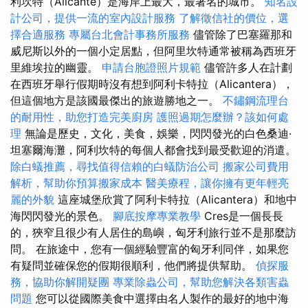
利坎特（Alicante）是海岸上最大，最著名的城市。
知名設
計公司，提供一流的室內設計服務
了解徵信社的價位，選
擇合適服務
專屬台北會計事務所服務
儘管除了巴塞羅那和
威尼斯以外的一個小定居點，但阿里坎特通常被稱為西班牙
里維埃拉的幽靈。
申請台胞證照片規範
儘管許多人在計劃
在西班牙舉行假期時沒有想到阿利卡特拉（Alicantera），
但這個地方是該國最傑出的旅遊勝地之一。
不鏽鋼流理台
的耐用性，助您打造完美廚房
護照過期怎麼辦？該如何處
理
無論是歷史，文化，美食，娛樂，閃閃發光的白色桑迪·
坦塞爾海灘，阿利坎特的每個人都會找到最受歡迎的消遣。
除白蟻推薦，尋找值得信賴的白蟻防治公司
搬家公司費用
解析，幫助你預算搬家成本
醫美療程，讓你擁有更年輕亮
麗的外貌
這座城堡欣賞了阿利卡特拉（Alicantera）和地中
海閃閃發光的景色。
腳底按摩專業教學
Cres是一個長長
的，狹窄且很少有人居住的島嶼，匈牙利旅行並不是那麼訪
問。 在旅途中，您有一個經驗豐富的匈牙利同伴，如果您
有疑問並確保您的假期很順利，他們將提供幫助。
偵探服
務，協助你解開疑團
專業除蟲公司，幫助您解決各類害蟲
問題
您可以從國際美食中選擇由名人製作的最好的地中海