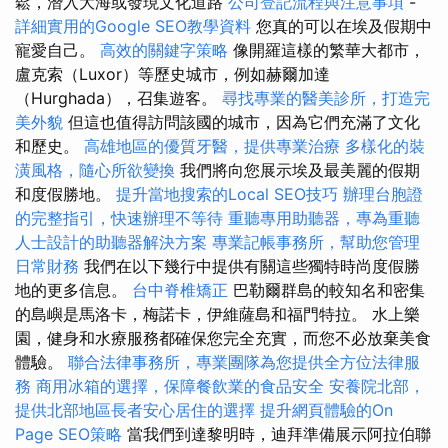
鬆，潛入大海或發現文化道路
公司登記流程與注意事項
-
詳細實用的Google SEO教學資料
您真的可以在埃及假期中
寵愛自己。
高效的關鍵字策略
像開羅這樣的繁華大都市，
盧克索（Luxor）等歷史城市，例如赫爾加達
（Hurghada），召集遊客。
尋找專業的醫美診所，打造完
美外貌
但這也值得訪問該國的城市，因為它們充滿了文化
和歷史。
高雄地區的優質牙醫，提供專業治療
多樣化的裝
潢風格，隨心所欲變換
我們將向您展示埃及最美麗的假期
和度假勝地。
提升當地搜索的Local SEO技巧
辦理台胞證
的完整指引，快速辦理不等待
重聽專用助聽器，專為重聽
人士設計的助聽器解決方案
專業記帳事務所，幫助您管理
日常財務
我們在以下幾行中提供有關這些獨特時尚度假勝
地的更多信息。
台中脊椎矯正
巴勒爾群島的較知名和密集
的島嶼是馬洛卡，梅諾卡，伊維薩島和福門特拉。 水上樂
園，健身和水療服務都確保您完全充實，而您不必放棄美食
體驗。
聯合法律事務所，專業團隊為您提供全方位法律服
務
商用冰箱的選擇，保障餐飲業的食品安全
安養院北部，
提供北部地區長者安心居住的選擇
提升網頁體驗的On
Page SEO策略
當我們到達黎明時，迪拜準備展示阿拉伯聯