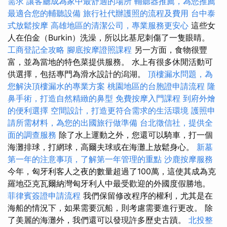
需求
讓客廳成為家中最舒適的場所
輔聽器推薦，為您推薦
最適合您的輔聽設備
旅行社代辦護照的流程及費用
台中泰
式放鬆按摩
高雄地區的清潔公司，專業服務更安心
這些女
人在伯金（Burkin）洗澡，所以比基尼刺傷了一隻眼睛。
工商登記全攻略
腳底按摩證照課程
另一方面，食物很豐
富，並為當地的特色菜提供服務。 水上有很多休閒活動可
供選擇，包括專門為滑水設計的潟湖。
頂樓漏水問題，為
您解決頂樓漏水的專業方案
桃園地區的台胞證申請流程
隆
鼻手術，打造自然精緻的鼻型
免費按摩入門課程
到府外燴
的便利選擇
空間設計，打造更符合需求的生活環境
護照申
請所需材料，為您的出國旅行做準備
台北徵信社，提供全
面的調查服務
除了水上運動之外，您還可以騎車，打一個
海灘排球，打網球，高爾夫球或在海灘上放鬆身心。
新墓
第一年的注意事項，了解第一年管理的重點
沙鹿按摩服務
今年，匈牙利客人之夜的數量超過了100萬，這使其成為克
羅地亞克瓦爾納灣匈牙利人中最受歡迎的外國度假勝地。
菲律賓簽證申請流程
我們保留修改程序的權利，尤其是在
海船的情況下，如果需要沉船，則考慮需要進行更改。 除
了美麗的海灘外，我們還可以發現許多歷史古蹟。
北投整