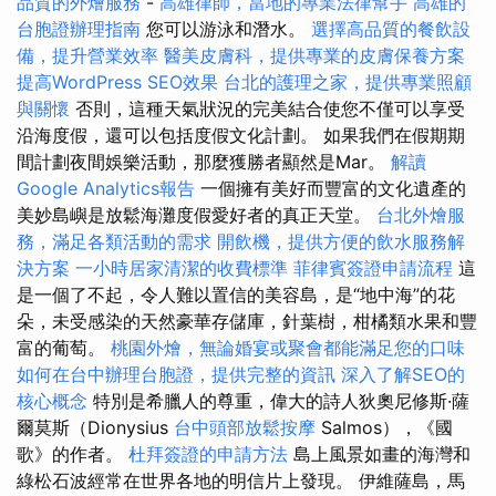
品質的外燴服務
-
高雄律師，當地的專業法律幫手
高雄的
台胞證辦理指南
您可以游泳和潛水。
選擇高品質的餐飲設
備，提升營業效率
醫美皮膚科，提供專業的皮膚保養方案
提高WordPress SEO效果
台北的護理之家，提供專業照顧
與關懷
否則，這種天氣狀況的完美結合使您不僅可以享受
沿海度假，還可以包括度假文化計劃。 如果我們在假期期
間計劃夜間娛樂活動，那麼獲勝者顯然是Mar。
解讀
Google Analytics報告
一個擁有美好而豐富的文化遺產的
美妙島嶼是放鬆海灘度假愛好者的真正天堂。
台北外燴服
務，滿足各類活動的需求
開飲機，提供方便的飲水服務解
決方案
一小時居家清潔的收費標準
菲律賓簽證申請流程
這
是一個了不起，令人難以置信的美容島，是“地中海”的花
朵，未受感染的天然豪華存儲庫，針葉樹，柑橘類水果和豐
富的葡萄。
桃園外燴，無論婚宴或聚會都能滿足您的口味
如何在台中辦理台胞證，提供完整的資訊
深入了解SEO的
核心概念
特別是希臘人的尊重，偉大的詩人狄奧尼修斯·薩
爾莫斯（Dionysius
台中頭部放鬆按摩
Salmos），《國
歌》的作者。
杜拜簽證的申請方法
島上風景如畫的海灣和
綠松石波經常在世界各地的明信片上發現。 伊維薩島，馬