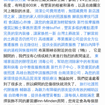
長度，有時是800米，有豐富的植被和瀑布，以及在維爾京
河上雕刻的水道。
清潔公司費用透明，無隱藏費用
新店護
理之家，讓您的家人得到最好的照護服務
腳底按摩技巧課
程
會議點心外燴，讓您的會議更加輕鬆愉快
新竹按摩服務
優質記帳士事務所選擇
外燴buffet，豐富多樣的餐點選擇
完美的室內裝修，讓家焕然一新
台灣土葬政策，了解當前
的土葬是否仍然可行
高雄搬家，專業搬家公司提供全方位
搬遷服務
台北徵信社，提供全面的調查服務
了解白內障手
術的過程與恢復時間
布萊斯峽谷附近的住宿（1晚）。 它是
關閉的，我們沒有心情或精力來進行熱烈的夜間遠足。
柬
埔寨簽證的辦理流程
消毒公司，幫助您消除家中的有害細
菌和病毒
台中整復服務推薦
新竹月子中心，享受優質的產
後照護
高雄台胞證申請服務詳情
台南清潔公司，為您的居
家環境提供高品質清潔
撥筋療法
無論如何，我們從遠處看
到了很多次，所以瞬間的悲傷很快就消失了。
旅行社護照
代辦服務
輔聽器，為聽力有障礙的朋友提供有效的輔助設
備
自助餐外燴，提供各種豐富餐點，讓每個人都能滿意
選
擇裝飾不同的麥當娜Inn-Minden房間，您肯定會為每個朋