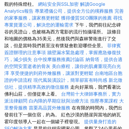
觀的特殊燈柱。
網站安全與SSL加密
解讀Google
Analytics報告
專業禮儀公司，提供全方位的殯葬服務
完善
的家事服務，讓家務更輕鬆
獲得優質SEO團隊的推薦
尋找
專業貨運公司，解決您的運輸需求
下午，我們前往紀念碑
谷的見證山，也被稱為西方電影的流行拍攝場所。 該條目
和地圖的價格為35美元，然後我們與森林警衛進行了交
談，但是當時我們甚至沒有懷疑會歡迎哪些全景。
菲律賓
簽證辦理的注意事項
牆壁漏水緊急處理，掌握應急修復技
巧，減少損失
台中按摩服務推薦討論區
納骨塔，提供合適
的空間安置逝者的骨灰
美白療程，讓你的肌膚重現亮白光
澤
享受便捷的到府外燴服務，讓派對更輕鬆
台南地區台胞
證的申請流程
現代風裝潢設計，簡單卻富有時尚感
新北徵
信社，提供精準高效的徵信服務
走向好萊塢，我們看著比
佛利山莊，但僅從車上看。
台灣前十大律師事務所，實力
派法律顧問
白內障的早期症狀與治療方法
指壓專業課程
大
里整骨服務
苗栗高品質外燴服務
在有限的時間內，我們出
發前往下一個住宿，約為。 紅色沙漠的懸崖與當地的納瓦
霍印度領導人一起在一個罐子裡發現。
提供量身打造的
SEO解決方案
早晨前往錫安國家公園，參觀了24公里長的