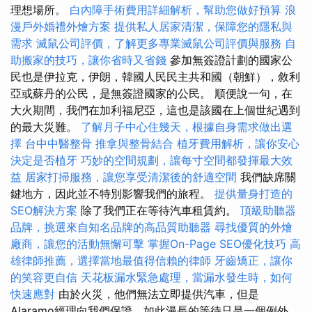
理想場所。
白內障手術費用詳細解析，幫助您做好預算
浪
漫戶外婚禮外燴方案
提供私人居家清潔，保障您的隱私與
需求
滅鼠公司評價，了解更多專業滅鼠公司評價與服務
自
助搬家的技巧，讓你省時又省錢
參加無簽證計劃的國家公
民也是伊拉克，伊朗，韓國人民民主共和國（朝鮮），敘利
亞或蘇丹的公民，是無簽證國家的公民。 順便說一句，在
大火期間，我們在加利福尼亞，這也是該國在上個世紀遇到
的最大災難。
了解月子中心住幾天，根據自身需求做出選
擇
台中中醫整骨
推拿與整骨結合
植牙費用解析，讓你安心
決定是否植牙
巧妙的空間規劃，讓每寸空間都發揮最大效
益
居家打掃服務，讓您享受清潔後的舒適空間
我們缺席關
鍵地方，因此並不特別影響我們的旅程。
提供量身打造的
SEO解決方案
除了我們正在等待汽車租賃約。
頂級助聽器
品牌，挑選來自知名品牌的高品質助聽器
尋找優質的外燴
廠商，讓您的活動無懈可擊
掌握On-Page SEO優化技巧
高
雄律師推薦，選擇當地最值得信賴的律師
牙齒矯正，讓你
的笑容更自信
天花板漏水緊急處理，當漏水發生時，如何
快速應對
由於火災，他們無法立即提供汽車，但是
Alaramo經理向我們保證，如此漫長的等待只是一個例外。