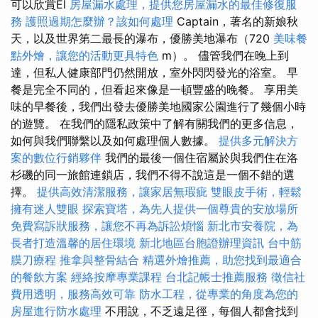
可以欣賞El
房屋漏水處理，提供您房屋漏水的最佳修復服
務
護照過期怎麼辦？該如何處理
Captain，著名的新娘秋
天，以及世界第二最長的瀑布，優勝美地瀑布（720
美味餐
點外燴，讓您的活動更具特色
m）。 儘管我們在晚上到
達，但私人健康部門仍然開放，室外閃閃發光的浴室。 早
餐是完全不同的，但看起來像是一頓豐盛的晚餐。 享用美
味的早餐後，我們出發去優勝美地國家公園進行了幾個小時
的遊覽。 在我們的隱私政策中了解有關我們的更多信息，
如何與我們聯繫以及如何處理個人數據。
提供多元解決方
案的數位行銷夥伴
我們的最後一個住宿屬於與我們住在洛
杉磯的同一旅館連鎖店，我們不得不說這是一個不錯的選
擇。
提供高效清潔服務，讓家居無瑕疵
雙眼皮手術，輕鬆
擁有迷人雙眼
探索寶塔，為先人提供一個尊貴的安放場所
免費寫訴狀服務，讓您不再為訴訟煩惱
新北市安養院，為
長者打造溫馨的居住環境
新北地區台胞證辦理資訊
台中筋
膜刀療程
推拿與整骨結合
精選外燴推薦，助您找到最適合
的餐飲方案
經絡按摩專業課程
台北記帳士推薦服務
徵信社
費用透明，服務高效可靠
防水工程，從專業的角度為您的
房屋進行防水處理
不用說，不乏遠足徑，每個人都會找到