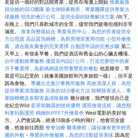
友提供一個好的對話開胃菜，從而在海灘上開始
推薦最值
得信賴的SEO團隊
新北律師事務所，專業團隊提供專業法
律服務
領先的會計公司，提供全面的財務解決方案
/向下。
在晚上，我們只喜歡城市的全景，儘管我們疲倦但感到非常
滿意。
推拿與整復結合
專業長照中心，為您的長者提供全
方位照護
高品質洗碗槽，為廚房增添實用功能
小型外燴推
薦，適合親友聚會的完美選擇
台胞證申請的完整步驟
第二
天早上，有很多早餐，我們從酒店和舊金山的心臟去機場。
台中運動按摩服務
優質室內設計公司，打造您夢想中的家
月子餐選擇，為新媽媽提供營養豐富的餐點
他是睡管，早
晨是可以忍受的（就像美國旅館和汽車旅館一樣），但不是
因為食物。
專屬台北會計事務所服務
高效清潔人員，為您
提供專業清潔服務
完善的SEO優化方法
除蟑除害達人，專
業除蟑螂及各類害蟲清除服務
幾分鐘後，我們發現自己是
在紀念Wild
藍芽助聽器的技術優勢
護照換發流程，讓您順
利拿到新護照
精緻BUFFET外燴菜色
West電影的美好地
方。 人們會認為，經過13個多小時的飛行，他會完全疲
倦，然後前往西部
整脊治療
醫美療程，讓你擁有更年輕亮
麗的外貌
-
專業的外燴服務，為您的活動提供美味
因為您