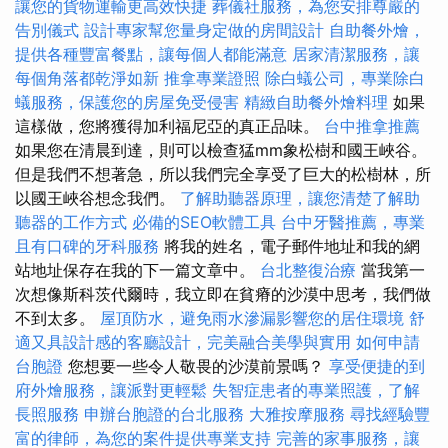
讓您的貨物運輸更高效快捷
葬儀社服務，為您安排尊嚴的
告別儀式
設計專家幫您量身定做的房間設計
自助餐外燴，
提供各種豐富餐點，讓每個人都能滿意
居家清潔服務，讓
每個角落都乾淨如新
推拿專業證照
除白蟻公司，專業除白
蟻服務，保護您的房屋免受侵害
精緻自助餐外燴料理
如果
這樣做，您將獲得加利福尼亞的真正品味。
台中推拿推薦
如果您在清晨到達，則可以檢查猛mm象松樹和國王峽谷。
但是我們不想著急，所以我們完全享受了巨大的松樹林，所
以國王峽谷想念我們。
了解助聽器原理，讓您清楚了解助
聽器的工作方式
必備的SEO軟體工具
台中牙醫推薦，專業
且有口碑的牙科服務
將我的姓名，電子郵件地址和我的網
站地址保存在我的下一篇文章中。
台北整復治療
當我第一
次想像斯科茨代爾時，我立即在貧瘠的沙漠中思考，我們做
不到太多。
屋頂防水，避免雨水滲漏影響您的居住環境
舒
適又具設計感的客廳設計，完美融合美學與實用
如何申請
台胞證
您想要一些令人敬畏的沙漠前景嗎？
享受便捷的到
府外燴服務，讓派對更輕鬆
失智症患者的專業照護，了解
長照服務
申辦台胞證的台北服務
大雅按摩服務
尋找經驗豐
富的律師，為您的案件提供專業支持
完善的家事服務，讓