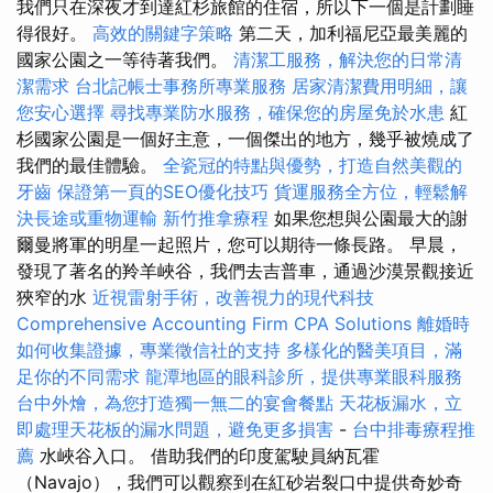
我們只在深夜才到達紅杉旅館的住宿，所以下一個是計劃睡
得很好。
高效的關鍵字策略
第二天，加利福尼亞最美麗的
國家公園之一等待著我們。
清潔工服務，解決您的日常清
潔需求
台北記帳士事務所專業服務
居家清潔費用明細，讓
您安心選擇
尋找專業防水服務，確保您的房屋免於水患
紅
杉國家公園是一個好主意，一個傑出的地方，幾乎被燒成了
我們的最佳體驗。
全瓷冠的特點與優勢，打造自然美觀的
牙齒
保證第一頁的SEO優化技巧
貨運服務全方位，輕鬆解
決長途或重物運輸
新竹推拿療程
如果您想與公園最大的謝
爾曼將軍的明星一起照片，您可以期待一條長路。 早晨，
發現了著名的羚羊峽谷，我們去吉普車，通過沙漠景觀接近
狹窄的水
近視雷射手術，改善視力的現代科技
Comprehensive Accounting Firm CPA Solutions
離婚時
如何收集證據，專業徵信社的支持
多樣化的醫美項目，滿
足你的不同需求
龍潭地區的眼科診所，提供專業眼科服務
台中外燴，為您打造獨一無二的宴會餐點
天花板漏水，立
即處理天花板的漏水問題，避免更多損害
-
台中排毒療程推
薦
水峽谷入口。 借助我們的印度駕駛員納瓦霍
（Navajo），我們可以觀察到在紅砂岩裂口中提供奇妙奇