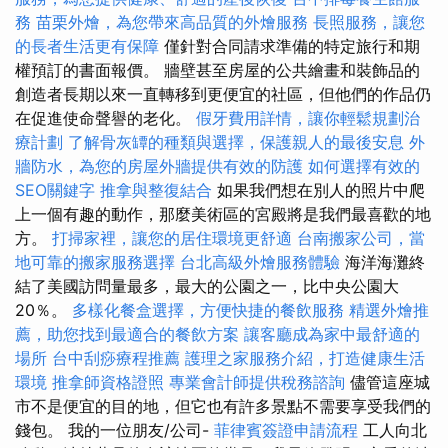
務
苗栗外燴，為您帶來高品質的外燴服務
長照服務，讓您
的長者生活更有保障
僅針對合同請求準備的特定旅行和期
權預訂的書面報價。 牆壁甚至房屋的公共繪畫和裝飾品的
創造者長期以來一直轉移到更便宜的社區，但他們的作品仍
在促進使命聲譽的老化。
假牙費用詳情，讓你輕鬆規劃治
療計劃
了解骨灰罈的種類與選擇，保護親人的最後安息
外
牆防水，為您的房屋外牆提供有效的防護
如何選擇有效的
SEO關鍵字
推拿與整復結合
如果我們想在別人的照片中爬
上一個有趣的動作，那麼美術區的宮殿將是我們最喜歡的地
方。
打掃家裡，讓您的居住環境更舒適
台南搬家公司，當
地可靠的搬家服務選擇
台北高級外燴服務體驗
海洋海灘終
結了美國訪問量最多，最大的公園之一，比中央公園大
20％。
多樣化餐盒選擇，方便快捷的餐飲服務
精選外燴推
薦，助您找到最適合的餐飲方案
讓客廳成為家中最舒適的
場所
台中刮痧療程推薦
護理之家服務介紹，打造健康生活
環境
推拿師資格證照
專業會計師提供稅務諮詢
儘管這座城
市不是便宜的目的地，但它也有許多景點不需要享受我們的
錢包。 我的一位朋友/公司-
菲律賓簽證申請流程
工人向北