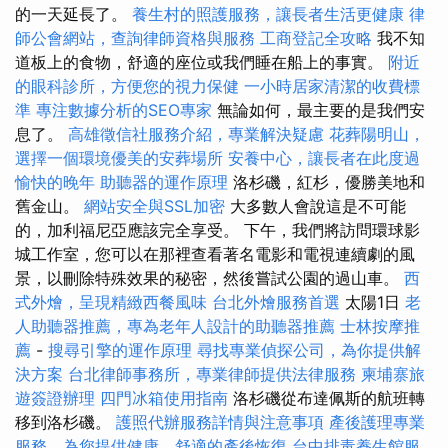
的一天延長了。
養生村的照護服務，讓長者生活更健康
律
師公會網站，查詢律師資格與服務
工商登記全攻略
我不知
道板上的食物，舒適的座位或我們睡在船上的事實。
附近
的眼科診所，方便您的視力保健
一小時居家清潔的收費標
準
專注數據分析的SEO專家
無論如何，最主要的是我們安
息了。
高雄徵信社服務介紹，專業解決疑慮
花葬陽明山，
選擇一個環境優美的安葬場所
安養中心，讓長者在此度過
愉快的晚年
助聽器的運作原理
洛杉磯，紅杉，優勝美地和
舊金山。
網站安全與SSL加密
大多數人會說這是不可能
的，加利福尼亞應該完全享受。 下午，我們將訪問環球影
城工作室，您可以在那裡查看著名電影和電視連續劇的風
景，以刪除特殊效果的秘密，然後嘗試公園的過山車。
西
式外燴，呈現精緻西餐風味
台北外燴服務首選
太陽1日
老
人助聽器推薦，專為老年人設計的助聽器推薦
士林按摩推
薦
-
搜尋引擎的運作原理
尋找專業偵探公司，為你提供解
決方案
台北律師事務所，專業律師提供法律服務
柬埔寨旅
遊簽證辦理
四門冰箱使用指南
洛杉磯從布達佩斯的航班轉
移到洛杉磯。
護照代辦服務詳情與注意事項
產後護理專業
服務，為您提供健康、舒適的產後恢復
台中排毒養生館服