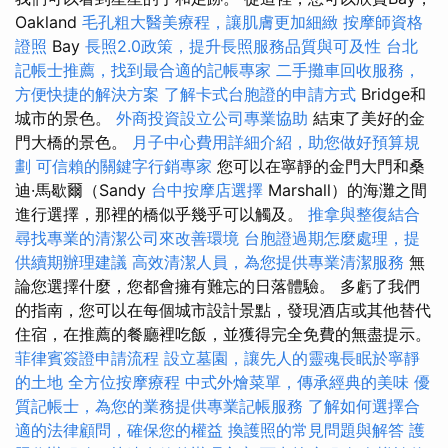
Oakland
毛孔粗大醫美療程，讓肌膚更加細緻
按摩師資格
證照
Bay
長照2.0政策，提升長照服務品質與可及性
台北
記帳士推薦，找到最合適的記帳專家
二手攤車回收服務，
方便快捷的解決方案
了解卡式台胞證的申請方式
Bridge和
城市的景色。
外商投資設立公司專業協助
結束了美好的金
門大橋的景色。
月子中心費用詳細介紹，助您做好預算規
劃
可信賴的關鍵字行銷專家
您可以在寧靜的金門大門和桑
迪·馬歇爾（Sandy
台中按摩店選擇
Marshall）的海灘之間
進行選擇，那裡的橋似乎幾乎可以觸及。
推拿與整復結合
尋找專業的清潔公司來改善環境
台胞證過期怎麼處理，提
供續期辦理建議
高效清潔人員，為您提供專業清潔服務
無
論您選擇什麼，您都會擁有難忘的日落體驗。 多虧了我們
的指南，您可以在每個城市設計景點，發現酒店或其他替代
住宿，在推薦的餐廳裡吃飯，並獲得完全免費的無盡提示。
菲律賓簽證申請流程
設立墓園，讓先人的靈魂長眠於寧靜
的土地
全方位按摩療程
中式外燴菜單，傳承經典的美味
優
質記帳士，為您的業務提供專業記帳服務
了解如何選擇合
適的法律顧問，確保您的權益
換護照的常見問題與解答
護