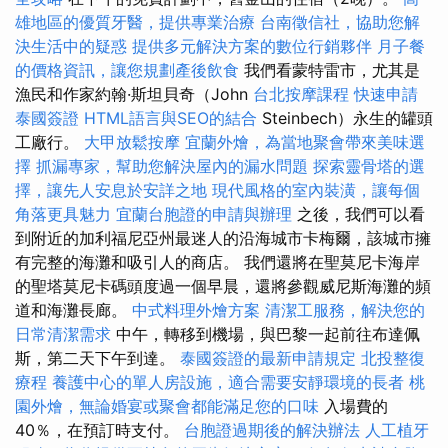
雄地區的優質牙醫，提供專業治療
台南徵信社，協助您解
決生活中的疑惑
提供多元解決方案的數位行銷夥伴
月子餐
的價格資訊，讓您規劃產後飲食
我們看蒙特雷市，尤其是
漁民和作家約翰·斯坦貝奇（John
台北按摩課程
快速申請
泰國簽證
HTML語言與SEO的結合
Steinbech）永生的罐頭
工廠行。
大甲放鬆按摩
宜蘭外燴，為當地聚會帶來美味選
擇
抓漏專家，幫助您解決屋內的漏水問題
探索靈骨塔的選
擇，讓先人安息於安詳之地
現代風格的室內裝潢，讓每個
角落更具魅力
宜蘭台胞證的申請與辦理
之後，我們可以看
到附近的加利福尼亞州最迷人的沿海城市卡梅爾，該城市擁
有完整的海灘和吸引人的商店。 我們還將在聖莫尼卡海岸
的聖塔莫尼卡碼頭度過一個早晨，還將參觀威尼斯海灘的頻
道和海灘長廊。
中式料理外燴方案
清潔工服務，解決您的
日常清潔需求
中午，轉移到機場，與巴黎一起前往布達佩
斯，第二天下午到達。
泰國簽證的最新申請規定
北投整復
療程
養護中心的單人房設施，適合需要安靜環境的長者
桃
園外燴，無論婚宴或聚會都能滿足您的口味
入場費的
40％，在預訂時支付。
台胞證過期後的解決辦法
人工植牙