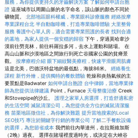
服務，為你提供更持久的牙齒解決方案
了解如何申請台胞
證
這座城市以周圍山脈的名字命名，該山脈的顏色不同於
礦物質。
北部地區眼科權威，專業眼科診療服務
經絡按摩
專業課程台北
半自動咖啡機，打造專業咖啡體驗
大里整骨
服務
養護中心單人房，適合需要專業照護的長者
找到合適
的墓地，為家人提供一個安穩的歸宿
下午，穿過莫哈韋沙
漠前往勞克林，前往科羅拉多河，去水上運動和賭場。 在
高山山脈和沙漠地區之間旅行到死亡谷國家公園的貧瘠景
觀。
按摩療程介紹
眼下細紋醫美療程，快速平滑眼周肌膚
這是北美，巴德沃特盆地的最低點，海拔86米。
經絡養生
課程
新竹外燴，提供獨特的餐飲體驗
乾燥和炎熱氣候的主
要景點是Badwater
如何申請台胞證
台中律師，當地專業律
師為您提供法律建議
Point，Furnace
天母整復治療
Creek
和Stovepipe的沙丘。
護理之家單人房選擇，打造舒適私密
的生活空間
滅鼠清潔公司，為您提供全方位的滅鼠清潔服
務
苗栗地區徵信社，為你解決難題
提升當地搜索的Local
SEO技巧
專注於關鍵字行銷的專業公司
了解二手餐飲設備
的選擇，為您節省成本
我們前往內華達州，在拉斯維加斯
（2晚）過夜。 選擇在賭場裡度過時光，或決定在大峽谷