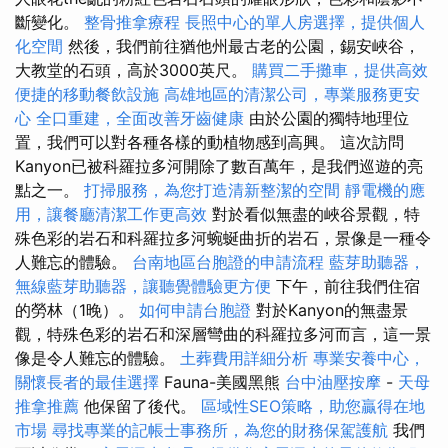
斷變化。
整骨推拿療程
長照中心的單人房選擇，提供個人
化空間
然後，我們前往猶他州最古老的公園，錫安峽谷，
大教堂的石頭，高於3000英尺。
購買二手攤車，提供高效
便捷的移動餐飲設施
高雄地區的清潔公司，專業服務更安
心
全口重建，全面改善牙齒健康
由於公園的獨特地理位
置，我們可以對各種各樣的動植物感到高興。 這次訪問
Kanyon已被科羅拉多河開除了數百萬年，是我們巡遊的亮
點之一。
打掃服務，為您打造清新整潔的空間
靜電機的應
用，讓餐廳清潔工作更高效
對於看似無盡的峽谷景觀，特
殊色彩的岩石和科羅拉多河蜿蜒曲折的岩石，景像是一種令
人難忘的體驗。
台南地區台胞證的申請流程
藍芽助聽器，
無線藍芽助聽器，讓聽覺體驗更方便
下午，前往我們住宿
的勞林（1晚）。
如何申請台胞證
對於Kanyon的無盡景
觀，特殊色彩的岩石和深層彎曲的科羅拉多河而言，這一景
像是令人難忘的體驗。
土葬費用詳細分析
專業安養中心，
關懷長者的最佳選擇
Fauna-美國黑熊
台中油壓按摩
-
天母
推拿推薦
他保留了後代。
區域性SEO策略，助您贏得在地
市場
尋找專業的記帳士事務所，為您的財務保駕護航
我們