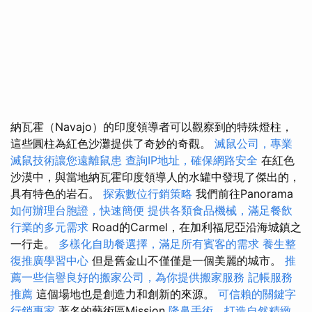
納瓦霍（Navajo）的印度領導者可以觀察到的特殊燈柱，
這些圓柱為紅色沙灘提供了奇妙的奇觀。
滅鼠公司，專業
滅鼠技術讓您遠離鼠患
查詢IP地址，確保網路安全
在紅色
沙漠中，與當地納瓦霍印度領導人的水罐中發現了傑出的，
具有特色的岩石。
探索數位行銷策略
我們前往Panorama
如何辦理台胞證，快速簡便
提供各類食品機械，滿足餐飲
行業的多元需求
Road的Carmel，在加利福尼亞沿海城鎮之
一行走。
多樣化自助餐選擇，滿足所有賓客的需求
養生整
復推廣學習中心
但是舊金山不僅僅是一個美麗的城市。
推
薦一些信譽良好的搬家公司，為你提供搬家服務
記帳服務
推薦
這個場地也是創造力和創新的來源。
可信賴的關鍵字
行銷專家
著名的藝術區Mission
隆鼻手術，打造自然精緻