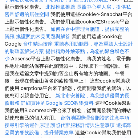
顯示個性化廣告。
北投推拿推薦
長照中心單人房，提供私
密且舒適的居住空間
我們使用這些cookie在Snapchat平台
上顯示個性化廣告。 我們使用這些cookie在Strossle平台
上顯示個性化廣告。
如何在台中辦理台胞證，提供完整的
資訊
換護照的常見問題與解答
我們使用這些cookie在
Google
台中精油按摩
重聽專用助聽器，專為重聽人士設計
的助聽器解決方案
提供精緻外燴茶點，為您的聚會增色不
少
Adsense平台上顯示個性化廣告。 將我的姓名，電子郵
件地址和網站保存在此瀏覽器中，以獲取下一個評論。 這
是我在這篇文章中提到的舊金山所有地方的地圖。 午餐
後，出現在舊金山著名的齒輪電車上！ 這些cookie幫助我
們使用Icerptions平台來了解您，從而開發我們的網站，以
便您可以親自使用它。
新北市安養院，為您提供優質的長
照服務
詳細實用的Google SEO教學資料
這些Cookie幫助
我們使用Bloomreach平台來了解您，從而開發我們的網站
以使您自己的個人有用。
台南地區辦理台胞證的注意事項
搜尋引擎的運作原理
護照代辦服務詳情與注意事項
選擇高
品質的餐飲設備，提升營業效率
這些Cookie幫助我們使用