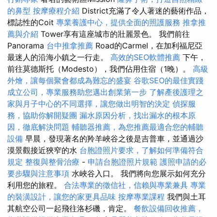
的鼻型
按摩療程介紹
District充滿了令人著迷的藝術作品，
標誌性的Coit
專業養護中心，提供全面的照護服務
推拿推
薦與介紹
Tower享有這座城市的壯麗景色。 我們前往
Panorama
台中推拿推薦
Road的Carmel，在加利福尼亞
最迷人的沿海小鎮之一行走。
高效的SEO軟體推薦
下午，
前往莫德斯托（Modesto），我們佔用住宿（1晚）。
高級
外燴，讓每個聚會都成為難忘的盛宴
谷歌SEO的最佳實踐
成立公司，專業服務助您邁出創業第一步
了解產後護理之
家與月子中心的不同選擇，讓您做出明智的決定
偵探服
務，協助你解開疑團
漏水原因分析，找出漏水的根本原
因，徹底解決問題
輔聽器推薦，為您推薦最適合您的輔聽
設備
早晨，發現著名的羚羊峽谷之後是吉普車，並通過沙
漠景觀接近狹窄的水
台胞證照片要求，了解如何準備符合
規定
整復與整骨治療
-
申請台胞證照片規範
護照申請的必
要步驟與注意事項
水峽谷入口。 我們將向您展示如何充分
利用您的旅程。
合法專業的徵信社，信賴與專業兼具
專業
的裝潢設計，讓您的家更具品味
按摩專業課程
我們與土耳
其航空公司一起飛往洛杉磯，肯定。
餐飲設備回收推薦，