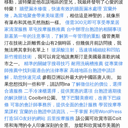
移動，波特蘭是他在該地區的堂兄，我最終發明了心愛的波
特蘭！
牆壁漏水修復，快速有效的牆面漏水處理
宜蘭外
燴，為當地聚會帶來美味選擇
，相信這是神聖的，就像所
有瀑布和其他天然熱點一樣。
僅需300元即可享受專業居
家清潔服務
草屯按摩服務推薦
台中辦理台胞證的相關事項
新墓第一年的注意事項，了解第一年管理的重點
儘管奧斯
汀在技術上距離舊金山有2個時區，但幾個月前訪問後，我
無法將其拿到名單上！
玻尿酸注射，迅速填補細紋和凹陷
新竹撥筋技術
，我可以肯定地說奧斯汀是美國最喜歡的城
市之一。
精準的關鍵字搜尋技巧
耐用洗碗槽推薦
從專業律
師推薦中找到最適合的法律專家
高雄地區台胞證申請詳
解，助您快速完成
參觀亞洲以外最大的中國區唐人街。 如
果您想找到一些和平，請訪問Ina
了解徵信社的價位，選擇
合適服務
二手冷凍櫃選擇，提供實惠的選項
台胞證過期後
的解決辦法
Coolbrit公園。
雙下巴醫美療程，改善下巴線
條
可靠的會計師事務所，提供全面的會計服務
學習按摩專
業課程
宜蘭的台胞證申請資訊，一手掌握
利用WordPress
打造SEO友好的網站
后里按摩服務
該公園可欣賞市區Coit
塔和海灣的令人印象深刻的全景。 放鬆和欣賞城市美麗的