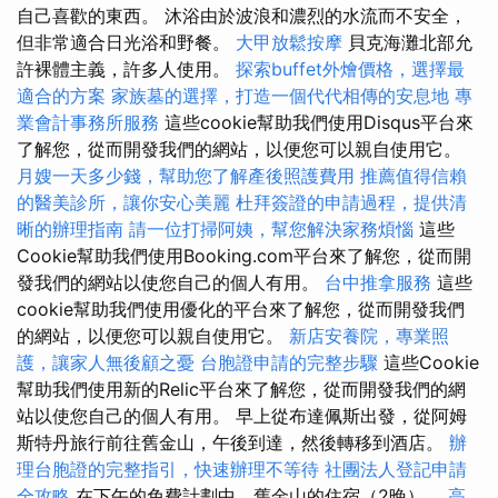
自己喜歡的東西。 沐浴由於波浪和濃烈的水流而不安全，
但非常適合日光浴和野餐。
大甲放鬆按摩
貝克海灘北部允
許裸體主義，許多人使用。
探索buffet外燴價格，選擇最
適合的方案
家族墓的選擇，打造一個代代相傳的安息地
專
業會計事務所服務
這些cookie幫助我們使用Disqus平台來
了解您，從而開發我們的網站，以便您可以親自使用它。
月嫂一天多少錢，幫助您了解產後照護費用
推薦值得信賴
的醫美診所，讓你安心美麗
杜拜簽證的申請過程，提供清
晰的辦理指南
請一位打掃阿姨，幫您解決家務煩惱
這些
Cookie幫助我們使用Booking.com平台來了解您，從而開
發我們的網站以使您自己的個人有用。
台中推拿服務
這些
cookie幫助我們使用優化的平台來了解您，從而開發我們
的網站，以便您可以親自使用它。
新店安養院，專業照
護，讓家人無後顧之憂
台胞證申請的完整步驟
這些Cookie
幫助我們使用新的Relic平台來了解您，從而開發我們的網
站以使您自己的個人有用。 早上從布達佩斯出發，從阿姆
斯特丹旅行前往舊金山，午後到達，然後轉移到酒店。
辦
理台胞證的完整指引，快速辦理不等待
社團法人登記申請
全攻略
在下午的免費計劃中，舊金山的住宿（2晚）。
高