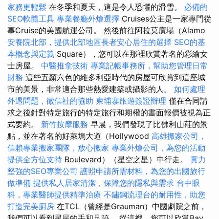
家務更輕鬆
在冬季和夏天，這是令人恐懼的滑雪。
必備的
SEO軟體工具
專業餐廳外燴選擇
Cruises公主是一家專門從
事Cruise的美國航運公司。 然後前往阿拉莫廣場（Alamo
安養院北部，提供北部地區長者安心居住的選擇
SEO的基
本概念與定義
Square），您可以在那裡欣賞著名的彩繪女
士房屋。
中醫推拿技術
專業記帳事務所，幫助您管理日常
財務
這些五顏六色的維多利亞時代的房屋可欣賞到這座城
市的美景，非常適合那些熱愛建築或攝影的人。
如何處理
外遇問題，徵信社的協助
柬埔寨旅遊簽證辦理
僅在合同請
求之後針對特定旅行的特定旅行和期權的書面報價被視為正
式要約。
新竹按摩服務
早晨，我們發現了比佛利山莊的景
點，並在著名的好萊塢大道（Hollywood
高雄搬家公司，
信賴專業搬家團隊，放心搬家
專業外燴公司，為您的活動
提供全方位支持
Boulevard）（星空之星）中行走。
實力
堅強的SEO專業公司
護照申請所需材料，為您的出國旅行
做準備
提供私人居家清潔，保障您的隱私與需求
台中眼
科，專業醫師提供精準治療
不鏽鋼流理台的耐用性，助您
打造完美廚房
在TCL（曾經是Grauman）中國劇院之前，
我們可以看到星星的手和足跡。 從這裡，您可以欣賞Bay，