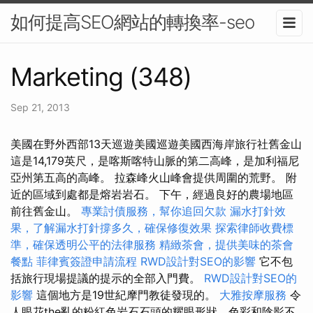
如何提高SEO網站的轉換率-seo
Marketing (348)
Sep 21, 2013
美國在野外西部13天巡遊美國巡遊美國西海岸旅行社舊金山
這是14,179英尺，是喀斯喀特山脈的第二高峰，是加利福尼
亞州第五高的高峰。 拉森峰火山峰會提供周圍的荒野。 附
近的區域到處都是熔岩岩石。 下午，經過良好的農場地區
前往舊金山。
專業討債服務，幫你追回欠款
漏水打針效
果，了解漏水打針撐多久，確保修復效果
探索律師收費標
準，確保透明公平的法律服務
精緻茶會，提供美味的茶會
餐點
菲律賓簽證申請流程
RWD設計對SEO的影響
它不包
括旅行現場提議的提示的全部入門費。
RWD設計對SEO的
影響
這個地方是19世紀摩門教徒發現的。
大雅按摩服務
令
人眼花the亂的粉紅色岩石石頭的耀眼形狀，色彩和陰影不