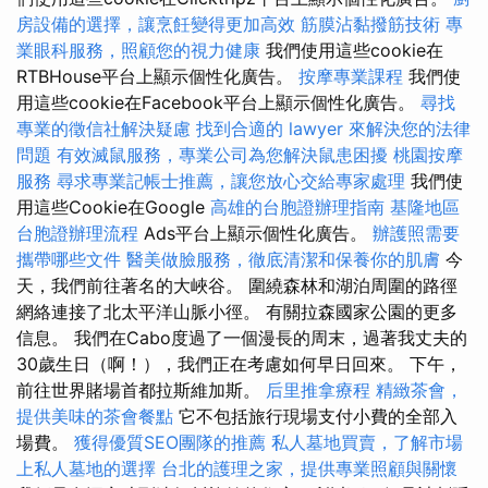
房設備的選擇，讓烹飪變得更加高效
筋膜沾黏撥筋技術
專
業眼科服務，照顧您的視力健康
我們使用這些cookie在
RTBHouse平台上顯示個性化廣告。
按摩專業課程
我們使
用這些cookie在Facebook平台上顯示個性化廣告。
尋找
專業的徵信社解決疑慮
找到合適的 lawyer 來解決您的法律
問題
有效滅鼠服務，專業公司為您解決鼠患困擾
桃園按摩
服務
尋求專業記帳士推薦，讓您放心交給專家處理
我們使
用這些Cookie在Google
高雄的台胞證辦理指南
基隆地區
台胞證辦理流程
Ads平台上顯示個性化廣告。
辦護照需要
攜帶哪些文件
醫美做臉服務，徹底清潔和保養你的肌膚
今
天，我們前往著名的大峽谷。 圍繞森林和湖泊周圍的路徑
網絡連接了北太平洋山脈小徑。 有關拉森國家公園的更多
信息。 我們在Cabo度過了一個漫長的周末，過著我丈夫的
30歲生日（啊！），我們正在考慮如何早日回來。 下午，
前往世界賭場首都拉斯維加斯。
后里推拿療程
精緻茶會，
提供美味的茶會餐點
它不包括旅行現場支付小費的全部入
場費。
獲得優質SEO團隊的推薦
私人墓地買賣，了解市場
上私人墓地的選擇
台北的護理之家，提供專業照顧與關懷