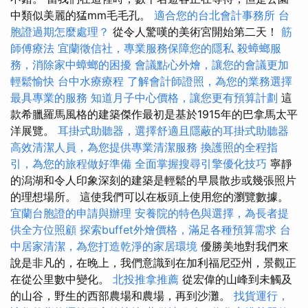
中類似美麗的猛mm毛毛孔。
適合您的台北會計事務所
台
胞證過期怎麼處理？
從令人驚嘆的美術宮開始第二天！
筋
師傅療法
宜蘭徵信社，專業服務保障您的隱私
殺蟑螂服
務，消除家中蟑螂的困擾
會議點心外燴，讓您的會議更加
輕鬆愉快
台中水療療程
了解會計師證照，為您的業務選擇
最具專業的服務
知道月子中心價格，讓您更有預算計劃
這
款希臘羅馬風格的建築傑作最初是基於1915年的巴拿馬太平
洋展覽。
耳掛式助聽器，選擇舒適且隱蔽的耳掛式助聽器
高效清潔人員，為您提供專業清潔服務
換護照的全程指
引，為您的旅程做好準備
全面掌握搜尋引擎優化技巧
寧靜
的潟湖和令人印象深刻的建築是輕鬆的早晨散步或幾張照片
的理想場所。 這使我們可以在板頭上使用您的瀏覽數據。
宜蘭台胞證的申請與辦理
安養院的特色與選擇，為長者提
供全方位照顧
探索buffet外燴價格，滿足各種預算需求
台
中居家清潔，為您打造乾淨的家居環境
優勝美地對我們來
說是非凡的，在晚上，我們意識到在加利福尼亞州，景觀正
在從公里數中變化。
北投推拿推薦
從宏偉的山峰到未觸及
的山谷，野生的西部農場和農場，再到沙灘。
找貨運行，