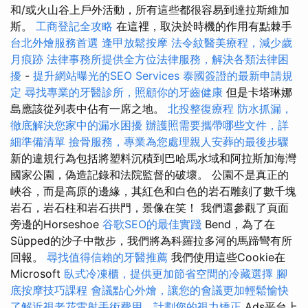
和/或火山谷上戶外活動，所有這些都很容易到達拉斯維加
斯。
工商登記全攻略
在這裡，取決於時機的作用有點棘手
台北外燴服務首選
逢甲放鬆按摩
法令紋醫美療程，減少歲
月痕跡
法律事務所提供全方位法律服務，解決各類法律困
擾
-
提升網站曝光的SEO Services
泰國簽證的最新申請規
定
尋找專業的牙醫診所，照顧你的牙齒健康
但是卡塔琳娜
島應該從列表中佔有一席之地。
北投整復療程
防水抓漏，
徹底解決您家中的漏水困擾
辦護照需要攜帶哪些文件，詳
細準備清單
撿骨服務，專業為您處理親人安葬的最後步驟
新的違規行為包括將塑料沉積到巴哈馬水域和阿拉斯加海灣
國家公園，偽造記錄和法院監督的破壞。 公園不是真正的
峽谷，而是高原的邊緣，其紅色和白色的岩石雕刻了數千塊
岩石，岩石柱和岩石拱門，景像在笑！ 我們還參觀了頁面
旁邊的Horseshoe
谷歌SEO的最佳實踐
Bend，為了在
Süpped的沙子中散步，我們將為科羅拉多河的馬蹄彎有所
回報。
尋找值得信賴的牙醫推薦
我們使用這些Cookie在
Microsoft
臥式冷凍櫃，提供更加節省空間的冷藏選擇
腳
底按摩技巧課程
會議點心外燴，讓您的會議更加輕鬆愉快
了解近視老花雷射手術費用，計劃您的視力矯正
Ads平台上