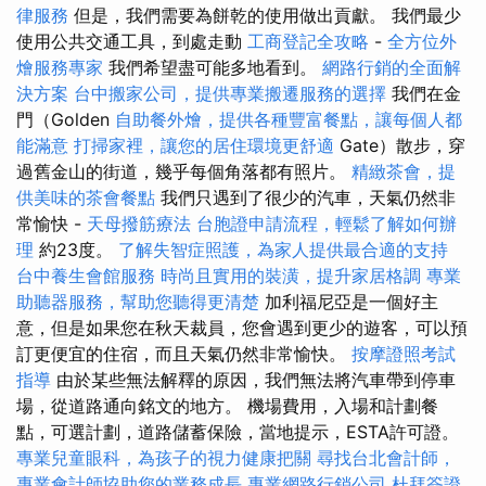
律服務
但是，我們需要為餅乾的使用做出貢獻。 我們最少
使用公共交通工具，到處走動
工商登記全攻略
-
全方位外
燴服務專家
我們希望盡可能多地看到。
網路行銷的全面解
決方案
台中搬家公司，提供專業搬遷服務的選擇
我們在金
門（Golden
自助餐外燴，提供各種豐富餐點，讓每個人都
能滿意
打掃家裡，讓您的居住環境更舒適
Gate）散步，穿
過舊金山的街道，幾乎每個角落都有照片。
精緻茶會，提
供美味的茶會餐點
我們只遇到了很少的汽車，天氣仍然非
常愉快 -
天母撥筋療法
台胞證申請流程，輕鬆了解如何辦
理
約23度。
了解失智症照護，為家人提供最合適的支持
台中養生會館服務
時尚且實用的裝潢，提升家居格調
專業
助聽器服務，幫助您聽得更清楚
加利福尼亞是一個好主
意，但是如果您在秋天裁員，您會遇到更少的遊客，可以預
訂更便宜的住宿，而且天氣仍然非常愉快。
按摩證照考試
指導
由於某些無法解釋的原因，我們無法將汽車帶到停車
場，從道路通向銘文的地方。 機場費用，入場和計劃餐
點，可選計劃，道路儲蓄保險，當地提示，ESTA許可證。
專業兒童眼科，為孩子的視力健康把關
尋找台北會計師，
專業會計師協助您的業務成長
專業網路行銷公司
杜拜簽證