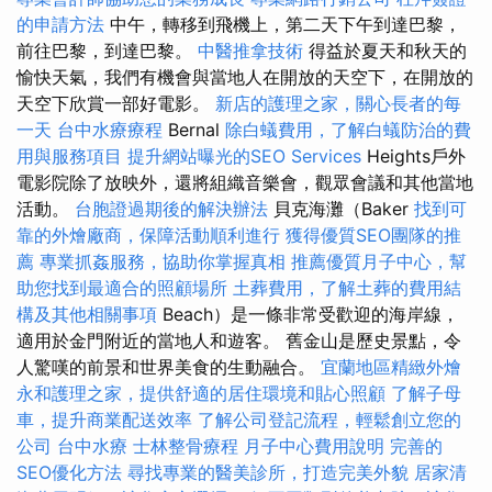
的申請方法
中午，轉移到飛機上，第二天下午到達巴黎，
前往巴黎，到達巴黎。
中醫推拿技術
得益於夏天和秋天的
愉快天氣，我們有機會與當地人在開放的天空下，在開放的
天空下欣賞一部好電影。
新店的護理之家，關心長者的每
一天
台中水療療程
Bernal
除白蟻費用，了解白蟻防治的費
用與服務項目
提升網站曝光的SEO Services
Heights戶外
電影院除了放映外，還將組織音樂會，觀眾會議和其他當地
活動。
台胞證過期後的解決辦法
貝克海灘（Baker
找到可
靠的外燴廠商，保障活動順利進行
獲得優質SEO團隊的推
薦
專業抓姦服務，協助你掌握真相
推薦優質月子中心，幫
助您找到最適合的照顧場所
土葬費用，了解土葬的費用結
構及其他相關事項
Beach）是一條非常受歡迎的海岸線，
適用於金門附近的當地人和遊客。 舊金山是歷史景點，令
人驚嘆的前景和世界美食的生動融合。
宜蘭地區精緻外燴
永和護理之家，提供舒適的居住環境和貼心照顧
了解子母
車，提升商業配送效率
了解公司登記流程，輕鬆創立您的
公司
台中水療
士林整骨療程
月子中心費用說明
完善的
SEO優化方法
尋找專業的醫美診所，打造完美外貌
居家清