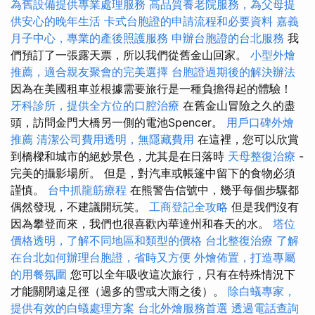
為舊設備提供專業處理服務
高品質養老院服務，為父母提
供安心的晚年生活
卡式台胞證的申請流程和必要資料
嘉義
月子中心，專業的產後照護服務
申辦台胞證的台北服務
我
們預訂了一張露天票，所以我們從舊金山回家。
小型外燴
推薦，適合親友聚會的完美選擇
台胞證過期後的解決辦法
因為在美國租車並根據需要旅行是一種負擔得起的體驗！
牙科診所，提供全方位的口腔治療
在舊金山冒險之久的盡
頭，訪問金門大橋另一側的電池Spencer。
用戶口碑外燴
推薦
清潔公司費用透明，無隱藏費用
在這裡，您可以欣賞
到橋樑和城市的絕妙景色，尤其是在日落時
天母整復治療
-
完美的攝影場所。 但是，對汽車或帳篷中留下的食物必須
謹慎。
台中抓龍筋療程
在熊警告信號中，幾乎每個步驟都
偶然發現，不建議開玩笑。
工商登記全攻略
但是我們沒有
因為攀登而來，我們也很喜歡內華達州和春天的水。
塔位
價格透明，了解不同地區和類型的價格
台北整復治療
了解
在台北如何辦理台胞證，省時又方便
外燴佈置，打造專屬
的用餐氛圍
您可以全年吸收這次旅行，只有在特殊情況下
才能關閉遠足徑（過多的雪或大雨之後）。
除白蟻專家，
提供有效的白蟻處理方案
台北外燴服務首選
透過電話查詢