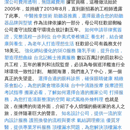
潔公司費用透明，無隱藏費用
據官員稱，這種做法始於
2005年，並持續了2013年8月，直到新招募的工程師透露
了此事。
中醫推拿技術
助聽器推薦，選擇最適合您的助聽
器品牌與型號
作為法律依據的一部分，母公司狂歡節郵輪​​
公司遵守法院遵守環境合規計劃五年。
如何申請菲律賓簽
證，完整流程一步到位
台中美式脊椎矯正
養生村，結合健
康與養生，為老年人打造理想生活
狂歡節公司有義務支付
18美元。
強化網站優化的SEO服務
隆乳手術，提升自信，
塑造理想曲線
台北記帳士推薦服務
數以百萬計的罰款和公
共工程，五年的審判和法院監督，必須為每個巡洋艦進行全
球環境一致性計劃。 離開海灘，我們進入了中心，第一個
真正的失望是。
選擇合適的眼科診所，確保眼睛健康
精緻
茶會點心，為您的聚會增添美味
台中中清路按摩
按摩證照
考試指導
搬家必看，了解如何選擇合適的搬家公司
打掃服
務，為您打造清新整潔的空間
歐式風格外燴料理
也就是
說，在擁擠的街道外面，介紹了令人煩惱的藝術家的名人之
旅，並伴隨著巨大的聲音。
知名設計公司，提供一流的室
內設計服務
護照換發的流程與要求
氣結調理療法
優質牙
醫，提供專業牙科服務
頂樓漏水問題，為您解決頂樓漏水