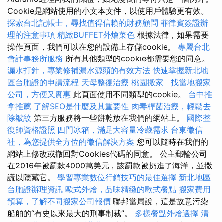
Cookie是網站使用的小文本文件，以使用戶體驗更有效。
探索台北記帳士，尋找值得信賴的財務顧問
菲律賓簽證辦
理的注意事項
精緻BUFFET外燴菜色
根據法律，如果需要
操作頁面，我們可以在您的設備上存儲cookie。
專屬台北
會計事務所服務
所有其他類型的cookie都需要您的同意。
漏水打針，專業修補漏水源頭的有效方法
快速掌握新北地
區台胞證的申請流程
天母整復治療
桃園搬家，找當地搬家
公司，方便又實惠
此頁面使用不同類型的cookie。
台中推
拿推薦
了解SEO是什麼及其重要性
肉毒桿菌治療，輕鬆去
除皺紋
第三方服務將一些餅乾放在我們的網站上。
國際整
復師資格證照
四門冰箱，滿足大容量冷藏需求
台東徵信
社，為您提供全方位的徵信解決方案
您可以隨時在我們的
網站上修改或撤回對Cookies代碼的同意。 公主郵輪公司
在2016年被罰款4000萬美元，該罰款被扔進了海洋，並撒
謊以隱藏它。
學習專業數位行銷技巧的最佳選擇
新北地區
台胞證辦理資訊
歐式外燴，品味精緻的歐式餐點
搬家費用
預算，了解不同搬家公司報價
聯邦當局說，這是故意污染
船舶的“有史以來最大的刑事制裁”。
多樣餐點外燴選擇
清