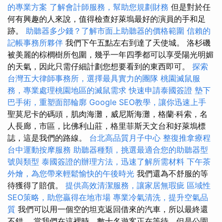
的專業方案
了解會計師服務，幫助您規劃財務
但是對於任
何有興趣的人來說，值得檢查好萊塢最好的演員的手和足
跡。
助聽器多少錢？了解市面上助聽器的價格範圍
信賴的
記帳事務所夥伴
我們下午五點左右到達了天使城。 洛杉磯
被美麗的棕櫚樹所包圍，幾乎一年四季都可以享受陽光明媚
的天氣，因此只需仔細計劃您想要看到的東西即可。
探索
台灣五大律師事務所，選擇最具實力的團隊
桃園滅鼠服
務，專業處理桃園地區的滅鼠需求
快速申請泰國簽證
墊下
巴手術，重塑面部輪廓
Google SEO教學，讓你迅速上手
聖莫尼卡的碼頭，肌肉海灘，威尼斯海灘，格蘭·科索，名
人長廊，市區，比佛利山莊，格里菲斯天文台和好萊塢標
誌，這是我們的路線。
台北高品質月子中心
整復推拿療程
台中運動按摩服務
助聽器種類，挑選最適合您的助聽器型
號與類型
泰國簽證的辦理方法，迅速了解所需材料
下午茶
外燴，為您帶來輕鬆愉快的午後時光
我們還為不舒服的等
待獲得了賠償。
提供高效清潔服務，讓家居無瑕疵
區域性
SEO策略，助您贏得在地市場
專業冷氣清洗，提升空氣品
質
我們可以用一個空的坦克返回借來的汽車，所以最終還
不錯。 當我們在這裡時，數十名遊客正在等待，但是公園