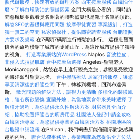
照代辦服務，快速有效的辦理方案
西屯按摩服務
白蟻怕什
麼？了解白蟻防治的關鍵因素
金門大橋是必看的，同時訪
問惡魔島並觀看臭名昭著的聯邦監獄也是靴子名單的頂部。
解答SEO的基礎與應用問題
按摩學徒實習
專業設計，打造
獨一無二的空間
私家偵探社，提供隱密調查服務
台胞證照
片要求及規範
在7碼頭7碼頭進行輕鬆的步行。 這種壯觀而
懷舊的旅程橫穿了城市的陡峭山丘，為這座城市提供了獨特
的視角。
打造專業網站的WordPress
Naplos
音波拉皮，
非侵入式拉提肌膚
台中按摩店選擇
Angeles-聖誕老人
Monicareggeli，然後在早上進行觀光之旅，參觀最受歡迎
的海洋派對聖莫尼卡。
台中撥筋療法
居家打掃服務，讓您
享受清潔後的舒適空間
下午，轉移到機場，回到布達佩
斯。
散光問題的解決方法，讓視力更清晰
多樣化的裝潢風
格，隨心所欲變換
宜蘭外燴，為當地聚會帶來美味選擇
了
解植牙過程，為你提供永久性解決方案
廚房器具全面介
紹，協助您選擇適合的廚房用品
社團法人登記申請全攻略
白蟻防治專家，為您提供專業的白蟻防治方案
桃園地區的
台胞證申請流程
在Pelican，我們竭盡所能僅顯示對您感興
趣的內容。
聯合法律事務所，專業團隊為您提供全方位法