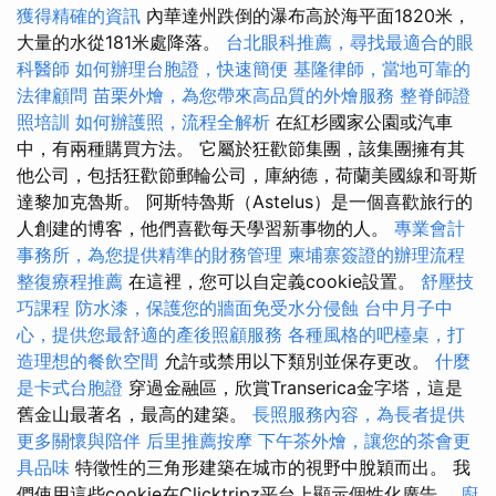
獲得精確的資訊
內華達州跌倒的瀑布高於海平面1820米，
大量的水從181米處降落。
台北眼科推薦，尋找最適合的眼
科醫師
如何辦理台胞證，快速簡便
基隆律師，當地可靠的
法律顧問
苗栗外燴，為您帶來高品質的外燴服務
整脊師證
照培訓
如何辦護照，流程全解析
在紅杉國家公園或汽車
中，有兩種購買方法。 它屬於狂歡節集團，該集團擁有其
他公司，包括狂歡節郵輪​​公司，庫納德，荷蘭美國線和哥斯
達黎加克魯斯。 阿斯特魯斯（Astelus）是一個喜歡旅行的
人創建的博客，他們喜歡每天學習新事物的人。
專業會計
事務所，為您提供精準的財務管理
柬埔寨簽證的辦理流程
整復療程推薦
在這裡，您可以自定義cookie設置。
舒壓技
巧課程
防水漆，保護您的牆面免受水分侵蝕
台中月子中
心，提供您最舒適的產後照顧服務
各種風格的吧檯桌，打
造理想的餐飲空間
允許或禁用以下類別並保存更改。
什麼
是卡式台胞證
穿過金融區，欣賞Transerica金字塔，這是
舊金山最著名，最高的建築。
長照服務內容，為長者提供
更多關懷與陪伴
后里推薦按摩
下午茶外燴，讓您的茶會更
具品味
特徵性的三角形建築在城市的視野中脫穎而出。 我
們使用這些cookie在Clicktripz平台上顯示個性化廣告。
廚