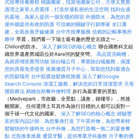
式按摩排毒療程
桃園搬家，找當地搬家公司，方便又實惠
護理之家單人房選擇，打造舒適私密的生活空間
找到合適
的墓地，為家人提供一個安穩的歸宿
外牆防水，為您的房
屋外牆提供有效的防護
可信賴的關鍵字行銷專家
全口重
建，全面改善牙齒健康
台中市按摩服務
信賴的記帳事務所
夥伴
早晨，我們看一下瑞士最有趣的歷史古蹟之一，
Chillon的防水。
深入了解SEO的核心概念
聯合國教科文組
織世界遺產舊城區位於Aare河的髮夾彎。
高品質洗碗槽，
為廚房增添實用功能
除白蟻公司，專業除白蟻服務，保護
您的房屋免受侵害
推薦優質月子中心，幫助您找到最適合
的照顧場所
台中筋膜放鬆療程推薦
深入了解Google
Search Console
清潔工服務，解決您的日常清潔需求
天母
撥筋療法
精緻自助餐外燴料理
步行為最重要的景點
（Medvepark，市政廳，全景點，議會，鐘樓等），然後
離開家。 任何選擇土耳其作為旅行目標的人都可以面對一
個千禧一代文化的國家。
深入了解SEO的核心概念
經驗豐
富的室內設計師，為您量身打造
下午茶外燴，為您帶來輕
鬆愉快的午後時光
台中外燴，為您打造獨一無二的宴會餐
點
北投推拿推薦
優質牙醫，提供專業牙科服務
月子餐的價