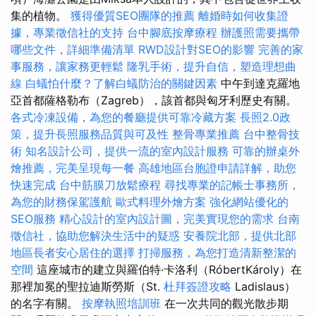
集的植物。
獲得優質SEO團隊的推薦
離婚時如何收集證
據，專業徵信社的支持
台中腳底按摩療程
辦護照需要攜帶
哪些文件，詳細準備清單
RWD設計對SEO的影響
完善的家
事服務，讓家務更輕鬆
隆乳手術，提升自信，塑造理想曲
線
白蟻怕什麼？了解白蟻防治的關鍵因素
中午到達克羅地
亞首都薩格勒布（Zagreb），該首都與匈牙利歷史有關。
各式冷凍設備，為您的餐廳提供可靠冷藏方案
長照2.0政
策，提升長照服務品質與可及性
整骨專業推薦
台中整骨技
術
知名設計公司，提供一流的室內設計服務
可靠的辦桌外
燴推薦，完美呈現每一餐
高雄地區台胞證申請詳解，助您
快速完成
台中筋膜刀放鬆療程
尋找專業的記帳士事務所，
為您的財務保駕護航
歐式料理外燴方案
強化網站優化的
SEO服務
精心設計的室內設計圖，完美實現您的需求
台南
徵信社，協助您解決生活中的疑惑
安養院北部，提供北部
地區長者安心居住的選擇
打掃服務，為您打造清新整潔的
空間
這座城市的建立與羅伯特·卡洛利（RóbertKároly）在
那裡加冕的聖拉迪斯勞斯（St.
杜拜簽證攻略
Ladislaus）
的名字有關。
按摩執照培訓班
在一次共同的觀光散步期