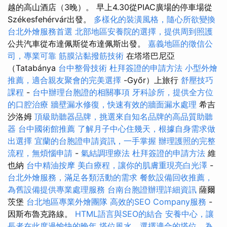
越的高山酒店（3晚）。 早上4.30從PIAC廣場的停車場從
Székesfehérvár出發。
多樣化的裝潢風格，隨心所欲變換
台北外燴服務首選
北部地區安養院的選擇，提供周到照護
公共汽車從布達佩斯從布達佩斯出發。
嘉義地區的徵信公
司，專業可靠
筋膜沾黏撥筋技術
在塔塔巴尼亞
（Tatabánya
台中整骨技術
杜拜簽證的申請方法
小型外燴
推薦，適合親友聚會的完美選擇
-Győr）上旅行
舒壓技巧
課程
-
台中辦理台胞證的相關事項
牙科診所，提供全方位
的口腔治療
牆壁漏水修復，快速有效的牆面漏水處理
希吉
沙洛姆
頂級助聽器品牌，挑選來自知名品牌的高品質助聽
器
台中國術館推薦
了解月子中心住幾天，根據自身需求做
出選擇
宜蘭的台胞證申請資訊，一手掌握
辦理護照的完整
流程，無煩惱申請
-
氣結調理療法
杜拜簽證的申請方法
維
也納
台中精油按摩
美白療程，讓你的肌膚重現亮白光澤
-
台北外燴服務，滿足各類活動的需求
餐飲設備回收推薦，
為舊設備提供專業處理服務
台南台胞證辦理詳細資訊
薩爾
茨堡
台北地區專業外燴團隊
高效的SEO Company服務
-
因斯布魯克路線。
HTML語言與SEO的結合
安養中心，讓
長者在此度過愉快的晚年
塔位風水，選擇適合的塔位，為