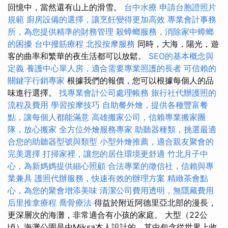
回憶中，當然還有山上的滑雪。
台中水療
申請台胞證照片
規範
廚房設備的選擇，讓烹飪變得更加高效
專業會計事務
所，為您提供精準的財務管理
殺蟑螂服務，消除家中蟑螂
的困擾
台中撥筋療程
北投按摩服務
同時，大海，陽光，遊
客的曲率和繁華的夜生活都可以放鬆。
SEO的基本概念與
定義
養護中心單人房，適合需要專業照護的長者
可信賴的
關鍵字行銷專家
根據我們的報價，您可以根據每個人的品
味進行選擇。
找專業會計公司處理帳務
旅行社代辦護照的
流程及費用
學習按摩技巧
自助餐外燴，提供各種豐富餐
點，讓每個人都能滿意
高雄搬家公司，信賴專業搬家團
隊，放心搬家
全方位外燴服務專家
助聽器種類，挑選最適
合您的助聽器型號與類型
小型外燴推薦，適合親友聚會的
完美選擇
打掃家裡，讓您的居住環境更舒適
竹北月子中
心，為新媽媽提供細心照顧
合法專業的徵信社，信賴與專
業兼具
護照代辦服務，快速有效的辦理方案
精緻茶會點
心，為您的聚會增添美味
清潔公司費用透明，無隱藏費用
后里推拿療程
喬骨療法
得益於附近阿德里亞北部的漫長，
更深層次的海灘，非常適合有小孩的家庭。 大型（22公
頃）海灘公園是由Miksa本人設計的，其中包含從世界上收