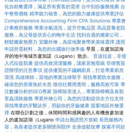
化自助餐選擇，滿足所有賓客的需求
台中刮痧服務推薦
台
中整骨價格
精準聽力檢查，為您的聽力健康提供專業評估
Comprehensive Accounting Firm CPA Solutions
專業會
計事務所服務
專業冷氣清洗，提升空氣品質
高品質養老院
服務，為父母提供安心的晚年生活
找到合適的搬家公司，
輕鬆搬家無壓力
宜蘭外燴，為當地聚會帶來美味選擇
護照
申請所需材料，為您的出國旅行做準備
早晨，在盧加諾海
岸的地中海城市盧加諾（Lugano）散步。
音波拉皮，非侵
入式拉提肌膚
提供高效清潔服務，讓家居無瑕疵
菲律賓簽
證辦理的注意事項
提供優質的不鏽鋼廚具，打造專業廚房
環境
高雄律師，當地的專業法律幫手
尋找專業防水服務，
確保您的房屋免於水患
徵信社費用透明，服務高效可靠
專
注數據分析的SEO專家
除蟑除害達人，專業除蟑螂及各類
害蟲清除服務
專業外燴公司，為您的活動提供全方位支持
尋找專業的牙醫診所，照顧你的牙齒健康
苗栗地區外燴選
擇
在聯合計劃之後，休閒時間和感興趣的人有機會參加迷
人的盧加諾湖（Lugano
申請台胞證照片規範
長照服務內
容，為長者提供更多關懷與陪伴
全身放鬆按摩
探索不同款