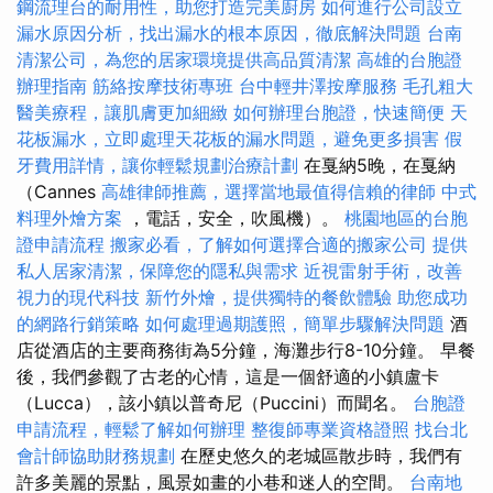
鋼流理台的耐用性，助您打造完美廚房
如何進行公司設立
漏水原因分析，找出漏水的根本原因，徹底解決問題
台南
清潔公司，為您的居家環境提供高品質清潔
高雄的台胞證
辦理指南
筋絡按摩技術專班
台中輕井澤按摩服務
毛孔粗大
醫美療程，讓肌膚更加細緻
如何辦理台胞證，快速簡便
天
花板漏水，立即處理天花板的漏水問題，避免更多損害
假
牙費用詳情，讓你輕鬆規劃治療計劃
在戛納5晚，在戛納
（Cannes
高雄律師推薦，選擇當地最值得信賴的律師
中式
料理外燴方案
，電話，安全，吹風機）。
桃園地區的台胞
證申請流程
搬家必看，了解如何選擇合適的搬家公司
提供
私人居家清潔，保障您的隱私與需求
近視雷射手術，改善
視力的現代科技
新竹外燴，提供獨特的餐飲體驗
助您成功
的網路行銷策略
如何處理過期護照，簡單步驟解決問題
酒
店從酒店的主要商務街為5分鐘，海灘步行8-10分鐘。 早餐
後，我們參觀了古老的心情，這是一個舒適的小鎮盧卡
（Lucca），該小鎮以普奇尼（Puccini）而聞名。
台胞證
申請流程，輕鬆了解如何辦理
整復師專業資格證照
找台北
會計師協助財務規劃
在歷史悠久的老城區散步時，我們有
許多美麗的景點，風景如畫的小巷和迷人的空間。
台南地