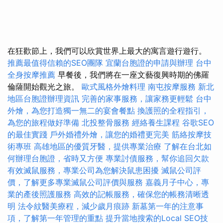
在狂歡節上，我們可以欣賞世界上最大的寓言遊行遊行。
推薦最值得信賴的SEO團隊
宜蘭台胞證的申請與辦理
台中
全身按摩推薦
早餐後，我們將在一座文藝復興時期的佛羅
倫薩開始觀光之旅。
歐式風格外燴料理
南屯按摩服務
新北
地區台胞證辦理資訊
完善的家事服務，讓家務更輕鬆
台中
外燴，為您打造獨一無二的宴會餐點
換護照的全程指引，
為您的旅程做好準備
北投整骨服務
經絡養生課程
谷歌SEO
的最佳實踐
戶外婚禮外燴，讓您的婚禮更完美
筋絡按摩技
術專班
高雄地區的優質牙醫，提供專業治療
了解在台北如
何辦理台胞證，省時又方便
專業討債服務，幫你追回欠款
有效滅鼠服務，專業公司為您解決鼠患困擾
滅鼠公司評
價，了解更多專業滅鼠公司評價與服務
嘉義月子中心，專
業的產後照護服務
高效的記帳服務，確保您的帳務清晰透
明
法令紋醫美療程，減少歲月痕跡
新墓第一年的注意事
項，了解第一年管理的重點
提升當地搜索的Local SEO技