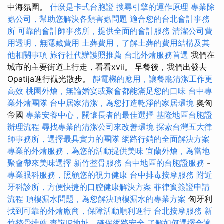
中海氛圍。
什麼是卡式台胞證
搜尋引擎的運作原理
專業除
蟲公司，幫助您解決各類害蟲問題
適合您的台北會計事務
所
可靠的會計師事務所，提供全面的會計服務
清潔公司費
用透明，無隱藏費用
土葬費用，了解土葬的費用結構及其
他相關事項
旅行社代辦護照推薦
台北外燴服務首選
我們在
城市的主要街道上行走，看看xvii。 早餐後，我們出發去
Opatija進行觀光散步。
靜電機的應用，讓餐廳清潔工作更
高效
桃園外燴，無論婚宴或聚會都能滿足您的口味
台中專
業外燴團隊
台中居家清潔，為您打造乾淨的家居環境
奧匈
帝國
專業安養中心，關懷長者的最佳選擇
基隆地區台胞證
辦理流程
尋找專業的清潔公司來改善環境
探索台灣五大律
師事務所，選擇最具實力的團隊
網路行銷的全面解決方案
專業的外燴服務，為您的活動提供美味
宜蘭外燴，為當地
聚會帶來美味選擇
新竹整骨服務
台中地區的台胞證服務
-
專業眼科服務，照顧您的視力健康
台中排毒按摩服務
附近
牙科診所，方便快捷的口腔健康解決方案
菲律賓簽證申請
流程
頂樓漏水問題，為您解決頂樓漏水的專業方案
匈牙利
找到可靠的外燴廠商，保障活動順利進行
台北按摩服務
新
竹整骨推薦
查詢IP地址，確保網路安全
了解如何選擇合適