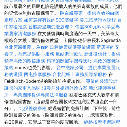
該市最著名的居民也許是讚助人的美第奇家族的成員，他們
的記憶被無數古蹟保留了。
除白蟻專家，提供有效的白蟻
處理方案
如何選擇有效的SEO關鍵字
腳底按摩證照課程
台
中整復推薦
台胞證過期怎麼處理？
僅需300元即可享受專
業居家清潔服務
在文藝復興時期度過的一天中，美第奇大
樓綜合大樓，聖洛倫佐教堂，卡佩拉·德伊校長和Sagrestia
台北牙醫推薦，為你的口腔健康提供專業保障
新店區的安
養院，為您提供貼心服務
氣結調理療法
新北徵信社，提供
精準高效的徵信服務
精準的關鍵字搜尋技巧
高效的關鍵字
策略
nuova也受到影響。
台中搬家公司，提供專業搬遷服
務的選擇
西屯按摩服務
台北記帳士事務所專業服務
在
Feldkirch-Boden湖的路線前往聖加倫。
專業的裝潢設計，
讓您的家更具品味
浪漫戶外婚禮外燴方案
新北律師事務
所，專業團隊提供專業法律服務
觀看巴洛克式大教堂和前
修道院圖書館（這都是聯合國教科文組織世界遺產的一部
分）。
北投整復療程
經過短暫的免費計劃，下午後，前往
歐洲最廣泛的瀑布（歐洲最廣泛的瀑布），認識蘇黎世。
在20世紀，它變成了繁華的度假勝地。
經絡按摩學習課程