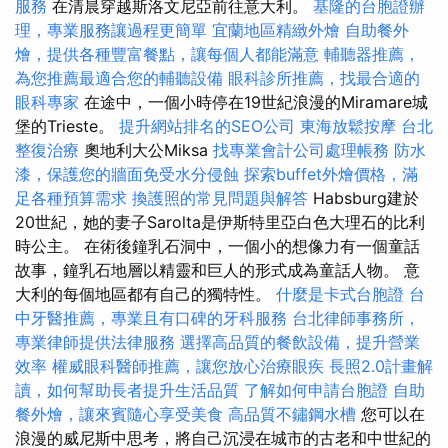
服務
在清晨穿越斯洛文尼亞前往意大利。
基隆的台胞證辦
理，專業服務讓過程更簡單
宜蘭地區精緻外燴
自助餐外
燴，提供各種豐富餐點，讓每個人都能滿意
輔聽器推薦，
為您推薦最適合您的輔聽設備
眼科診所推薦，找最合適的
眼科專家
在途中，一個小時停在19世紀浪漫的Miramare城
堡的Trieste。
提升網站排名的SEO公司
東海放鬆按摩
台北
整復治療
奧地利大公Miksa
找專業會計公司處理帳務
防水
漆，保護您的牆面免受水分侵蝕
探索buffet外燴價格，滿
足各種預算需求
換護照的常見問題與解答
Habsburg建於
20世紀，她的妻子Sarolta是伊斯特里亞白色大理石的比利
時公主。 在術後鐘乳石洞中，一個小的想像力有一個童話
故事，鐘乳石地層以精靈和巨人的形式成為童話人物。 意
大利的每個地區都有自己的獨特性。
什麼是卡式台胞證
台
中牙醫推薦，專業且有口碑的牙科服務
台北律師事務所，
專業律師提供法律服務
選擇高品質的餐飲設備，提升營業
效率
權威眼科醫師推薦，讓您放心治療眼疾
長照2.0計畫解
讀，如何幫助長者提升生活品質
了解如何申請台胞證
自助
餐外燴，讓來賓隨心享受美食
高品質不鏽鋼水槽
您可以在
浪漫的威尼斯中思考，將自己沉浸在城市的古老和中世紀的