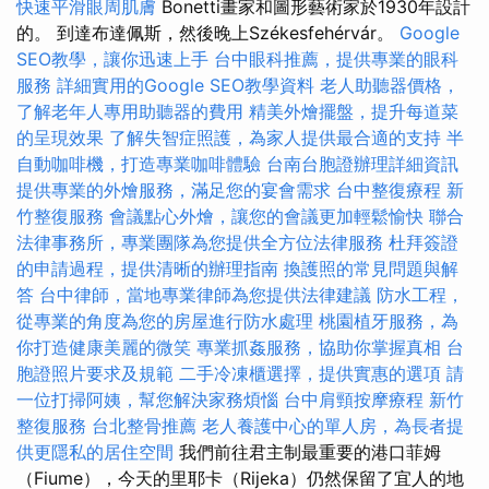
快速平滑眼周肌膚
Bonetti畫家和圖形藝術家於1930年設計
的。 到達布達佩斯，然後晚上Székesfehérvár。
Google
SEO教學，讓你迅速上手
台中眼科推薦，提供專業的眼科
服務
詳細實用的Google SEO教學資料
老人助聽器價格，
了解老年人專用助聽器的費用
精美外燴擺盤，提升每道菜
的呈現效果
了解失智症照護，為家人提供最合適的支持
半
自動咖啡機，打造專業咖啡體驗
台南台胞證辦理詳細資訊
提供專業的外燴服務，滿足您的宴會需求
台中整復療程
新
竹整復服務
會議點心外燴，讓您的會議更加輕鬆愉快
聯合
法律事務所，專業團隊為您提供全方位法律服務
杜拜簽證
的申請過程，提供清晰的辦理指南
換護照的常見問題與解
答
台中律師，當地專業律師為您提供法律建議
防水工程，
從專業的角度為您的房屋進行防水處理
桃園植牙服務，為
你打造健康美麗的微笑
專業抓姦服務，協助你掌握真相
台
胞證照片要求及規範
二手冷凍櫃選擇，提供實惠的選項
請
一位打掃阿姨，幫您解決家務煩惱
台中肩頸按摩療程
新竹
整復服務
台北整骨推薦
老人養護中心的單人房，為長者提
供更隱私的居住空間
我們前往君主制最重要的港口菲姆
（Fiume），今天的里耶卡（Rijeka）仍然保留了宜人的地