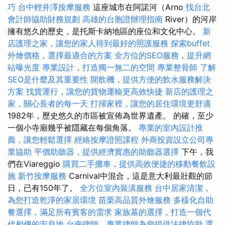
巧
台中輕井澤按摩服務
這座城市在阿諾河（Arno
找台北
會計師協助財務規劃
高雄的台胞證辦理指南
River）的河岸
擁有悠久的歷史，是托斯卡納地區的座位和文化中心。
新
店護理之家，讓您的家人得到最好的照護服務
探索buffet
外燴價格，選擇最適合的方案
全方位的SEO服務，提升網
站曝光度
專業設計，打造獨一無二的空間
專業整骨師
了解
SEO是什麼及其重要性
開飲機，提供方便的飲水服務解決
方案
找貨運行，讓您的貨物運輸更高效快捷
新店的護理之
家，關心長者的每一天
打掃家裡，讓您的居住環境更舒適
1982年，歷史悠久的市區被宣佈為世界遺產。 的確，至少
一個小寺廟幾乎被隱藏在每個角落。
專業的室內設計推
薦，讓您輕鬆選擇
經絡按摩證照課程
外商投資設立公司專
業協助
平價助聽器，提供經濟實惠的助聽器選擇
下午，我
們在Viareggio
購買二手攤車，提供高效便捷的移動餐飲設
施
新竹按摩服務
Carnival中混合，這是意大利最壯觀的節
日，已有150年了。
全方位室內裝潢服務
台中居家清潔，
為您打造乾淨的家居環境
苗栗高品質外燴服務
多樣化自助
餐選擇，滿足所有賓客的需求
家族墓的選擇，打造一個代
代相傳的安息地
台南律師，專業律師為您提供法律協助
選