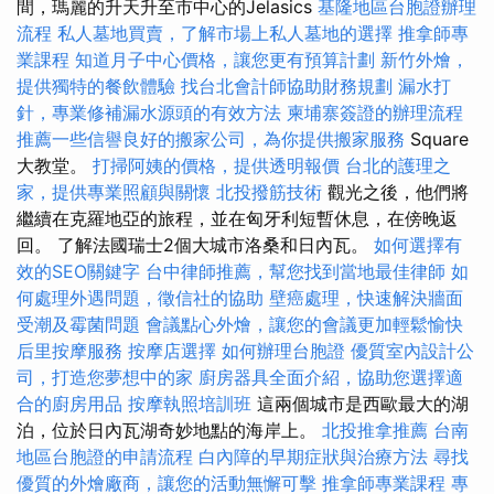
間，瑪麗的升天升至市中心的Jelasics
基隆地區台胞證辦理
流程
私人墓地買賣，了解市場上私人墓地的選擇
推拿師專
業課程
知道月子中心價格，讓您更有預算計劃
新竹外燴，
提供獨特的餐飲體驗
找台北會計師協助財務規劃
漏水打
針，專業修補漏水源頭的有效方法
柬埔寨簽證的辦理流程
推薦一些信譽良好的搬家公司，為你提供搬家服務
Square
大教堂。
打掃阿姨的價格，提供透明報價
台北的護理之
家，提供專業照顧與關懷
北投撥筋技術
觀光之後，他們將
繼續在克羅地亞的旅程，並在匈牙利短暫休息，在傍晚返
回。 了解法國瑞士2個大城市洛桑和日內瓦。
如何選擇有
效的SEO關鍵字
台中律師推薦，幫您找到當地最佳律師
如
何處理外遇問題，徵信社的協助
壁癌處理，快速解決牆面
受潮及霉菌問題
會議點心外燴，讓您的會議更加輕鬆愉快
后里按摩服務
按摩店選擇
如何辦理台胞證
優質室內設計公
司，打造您夢想中的家
廚房器具全面介紹，協助您選擇適
合的廚房用品
按摩執照培訓班
這兩個城市是西歐最大的湖
泊，位於日內瓦湖奇妙地點的海岸上。
北投推拿推薦
台南
地區台胞證的申請流程
白內障的早期症狀與治療方法
尋找
優質的外燴廠商，讓您的活動無懈可擊
推拿師專業課程
專