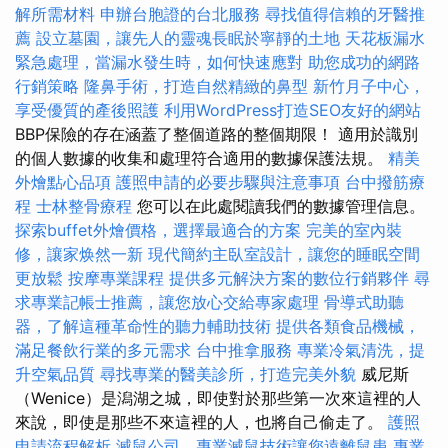
解所需材料
申辦台胞證的台北服務
尋找值得信賴的牙醫推
薦
設立墓園，讓先人的靈魂長眠於寧靜的土地
天花板漏水
緊急處理，當漏水發生時，如何快速應對
助您成功的網路
行銷策略
隆鼻手術，打造自然精緻的鼻型
新竹月子中心，
享受優質的產後照護
利用WordPress打造SEO友好的網站
BBP保險的存在涵蓋了整個道路的整個期限！ 適用於識別
的個人數據的收集和處理符合適用的數據保護法規。
精美
外燴點心品項
護照申請的必要步驟與注意事項
台中撥筋療
程
士林整骨療程
您可以在此處閱讀我們的數據管理信息。
探索buffet外燴價格，選擇最適合的方案
完美的室內裝
修，讓家焕然一新
現代簡約主臥室設計，讓您的睡眠空間
更放鬆
按摩專業課程
提供多元解決方案的數位行銷夥伴
尋
求專業記帳士推薦，讓您放心交給專家處理
骨導式助聽
器，了解這種革命性的聽力輔助技術
提供各類食品機械，
滿足餐飲行業的多元需求
台中推拿服務
專業冷氣清洗，提
升空氣品質
尋找專業的醫美診所，打造完美外貌
威尼斯
（Wenice）是潟湖之城，即使對於那些第一次來這裡的人
來說，即使是那些不來這裡的人，也將自己偷走了。
護照
申請流程解析
滅鼠公司，專業滅鼠技術讓您遠離鼠患
專業