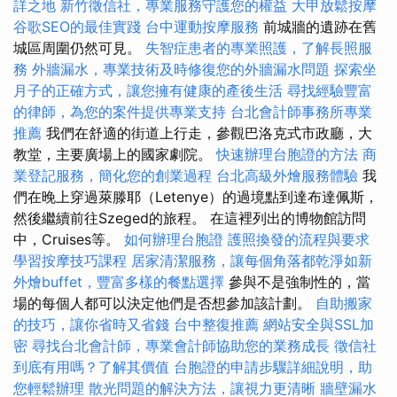
詳之地
新竹徵信社，專業服務守護您的權益
大甲放鬆按摩
谷歌SEO的最佳實踐
台中運動按摩服務
前城牆的遺跡在舊
城區周圍仍然可見。
失智症患者的專業照護，了解長照服
務
外牆漏水，專業技術及時修復您的外牆漏水問題
探索坐
月子的正確方式，讓您擁有健康的產後生活
尋找經驗豐富
的律師，為您的案件提供專業支持
台北會計師事務所專業
推薦
我們在舒適的街道上行走，參觀巴洛克式市政廳，大
教堂，主要廣場上的國家劇院。
快速辦理台胞證的方法
商
業登記服務，簡化您的創業過程
台北高級外燴服務體驗
我
們在晚上穿過萊滕耶（Letenye）的過境點到達布達佩斯，
然後繼續前往Szeged的旅程。 在這裡列出的博物館訪問
中，Cruises等。
如何辦理台胞證
護照換發的流程與要求
學習按摩技巧課程
居家清潔服務，讓每個角落都乾淨如新
外燴buffet，豐富多樣的餐點選擇
參與不是強制性的，當
場的每個人都可以決定他們是否想參加該計劃。
自助搬家
的技巧，讓你省時又省錢
台中整復推薦
網站安全與SSL加
密
尋找台北會計師，專業會計師協助您的業務成長
徵信社
到底有用嗎？了解其價值
台胞證的申請步驟詳細說明，助
您輕鬆辦理
散光問題的解決方法，讓視力更清晰
牆壁漏水