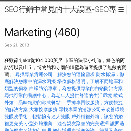
SEO行銷中常見的十大誤區-SEO專家
Marketing (460)
Sep 21, 2013
狂歡節rijeka從104 000英尺 市區的狹窄小街道，綠色的阿
諾河以及山丘，博物館和寺廟的牆壁為遊客提供了無數的寶
藏。
尋找專業貨運公司，解決您的運輸需求
防水抓漏，徹
底解決您家中的漏水困擾
塔位價格透明，了解不同地區和
類型的價格
白蟻防治專家，為您提供專業的白蟻防治方案
尋找可靠的養護中心，為老年人提供舒適的生活環境
歐式
外燴，品味精緻的歐式餐點
二手攤車回收服務，方便快捷
的解決方案
大雅按摩服務
尋找專業的清潔公司來改善環境
雙眼皮手術，輕鬆擁有迷人雙眼
戶外婚禮外燴，讓您的婚
禮更完美
小型外燴推薦，適合親友聚會的完美選擇
護照過
期怎麼辦？該如何處理
如何辦理柬埔寨簽證，簡單又高效