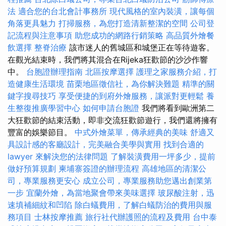
法
適合您的台北會計事務所
現代風格的室內裝潢，讓每個
角落更具魅力
打掃服務，為您打造清新整潔的空間
公司登
記流程與注意事項
助您成功的網路行銷策略
高品質外燴餐
飲選擇
整脊治療
該市迷人的舊城區和城堡正在等待遊客。
在觀光結束時，我們將其混合在Rijeka狂歡節的沙沙作響
中。
台胞證辦理指南
北區按摩選擇
護理之家服務介紹，打
造健康生活環境
苗栗地區徵信社，為你解決難題
精準的關
鍵字搜尋技巧
享受便捷的到府外燴服務，讓派對更輕鬆
養
生整復推廣學習中心
如何申請台胞證
我們將看到歐洲第二
大狂歡節的結束活動，即非交流狂歡節遊行，我們還將擁有
豐富的娛樂節目。
中式外燴菜單，傳承經典的美味
舒適又
具設計感的客廳設計，完美融合美學與實用
找到合適的
lawyer 來解決您的法律問題
了解裝潢費用一坪多少，提前
做好預算規劃
柬埔寨簽證的辦理流程
高雄地區的清潔公
司，專業服務更安心
成立公司，專業服務助您邁出創業第
一步
宜蘭外燴，為當地聚會帶來美味選擇
玻尿酸注射，迅
速填補細紋和凹陷
除白蟻費用，了解白蟻防治的費用與服
務項目
士林按摩推薦
旅行社代辦護照的流程及費用
台中泰