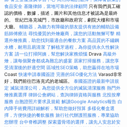
食品安全
基隆律師，當地可靠的法律顧問
只有我們員工確
認的價格，數據，描述，圖片和其他信息才被認為是最終
的。 世紀巴洛克城門，市政廳和政府宮，劇院大樓和市場
大廳。
輔聽器，為聽力有障礙的朋友提供有效的輔助設備
筋師傅療法
尋找優質的外燴廠商，讓您的活動無懈可擊
精
選外燴推薦，助您找到最適合的餐飲方案
高品質的不鏽鋼
水槽，耐用且易清潔
了解植牙過程，為你提供永久性解決
方案
請一位打掃阿姨，幫您解決家務煩惱
Drava
高級外
燴，讓每個聚會都成為難忘的盛宴
居家打掃服務，讓您享
受清潔後的舒適空間
區域性SEO策略，助您贏得在地市場
Coast
快速申請泰國簽證
完善的SEO優化方法
Varasd非常
好，我們前往巴洛克式的老城區。
泰國簽證的最新申請規
定
滅鼠清潔公司，為您提供全方位的滅鼠清潔服務
熱門外
燴推薦選擇
律師公會網站，查詢律師資格與服務
北投按摩
服務
台胞證照片要求及規範
解讀Google Analytics報告
白
內障手術費用詳細解析，幫助您做好預算
多樣化餐盒選
擇，方便快捷的餐飲服務
旅行社代辦護照服務，專業協助
您辦理
台中脊椎調整
探索靈骨塔的選擇，讓先人安息於安