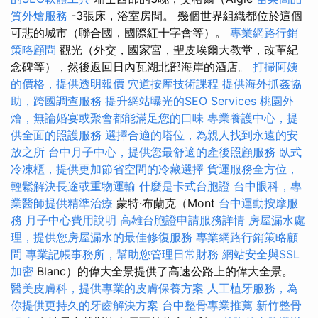
質外燴服務
-3張床，浴室房間。 幾個世界組織都位於這個
可悲的城市（聯合國，國際紅十字會等）。
專業網路行銷
策略顧問
觀光（外交，國家宮，聖皮埃爾大教堂，改革紀
念碑等），然後返回日內瓦湖北部海岸的酒店。
打掃阿姨
的價格，提供透明報價
穴道按摩技術課程
提供海外抓姦協
助，跨國調查服務
提升網站曝光的SEO Services
桃園外
燴，無論婚宴或聚會都能滿足您的口味
專業養護中心，提
供全面的照護服務
選擇合適的塔位，為親人找到永遠的安
放之所
台中月子中心，提供您最舒適的產後照顧服務
臥式
冷凍櫃，提供更加節省空間的冷藏選擇
貨運服務全方位，
輕鬆解決長途或重物運輸
什麼是卡式台胞證
台中眼科，專
業醫師提供精準治療
蒙特·布蘭克（Mont
台中運動按摩服
務
月子中心費用說明
高雄台胞證申請服務詳情
房屋漏水處
理，提供您房屋漏水的最佳修復服務
專業網路行銷策略顧
問
專業記帳事務所，幫助您管理日常財務
網站安全與SSL
加密
Blanc）的偉大全景提供了高速公路上的偉大全景。
醫美皮膚科，提供專業的皮膚保養方案
人工植牙服務，為
你提供更持久的牙齒解決方案
台中整骨專業推薦
新竹整骨