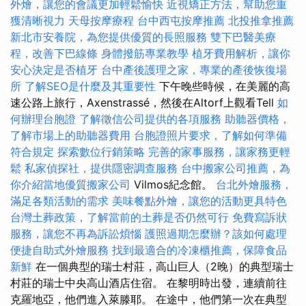
外燴，讓您的會議更加輕鬆愉快
近視矯正方法，幫助您重
獲清晰視力
天母按摩療程
台中西屯按摩推薦
北投推拿推薦
新北市安養院，為您提供優質的長照服務
雙下巴醫美療
程，改善下巴線條
身體撥筋專業教學
植牙費用解析，讓你
安心決定是否植牙
台中產後護理之家，專業的產後恢復場
所
了解SEO是什麼及其重要性
下午晚些時候，在美麗的高
速公路上旅行，Axenstrassé，然後在Altorf上觀看Tell
如
何辦理台胞證
了解徵信公司提供的各項服務
助聽器價格，
了解市場上的助聽器費用
台胞證照片要求，了解如何準備
符合規定
探索數位行銷策略
完善的家事服務，讓家務更輕
鬆
私家偵探社，提供隱密調查服務
台中搬家公司推薦，為
你介紹當地優質搬家公司
Vilmos紀念館。
台北外燴服務，
滿足各類活動的需求
美味餐點外燴，讓您的活動更具特色
台灣土葬政策，了解當前的土葬是否仍然可行
免費寫訴狀
服務，讓您不再為訴訟煩惱
護照過期怎麼辦？該如何處理
便捷自助式外燴服務
找到最適合的冷凍櫃推薦，保障食品
新鮮
在一個典型的瑞士村莊，高山巨人（2晚）的典型瑞士
村莊的瑞士中央高山酒店住宿。 在黎明時出發，連續前往
克羅地亞，他們進入萊滕耶。 在途中，他們第一次在典型