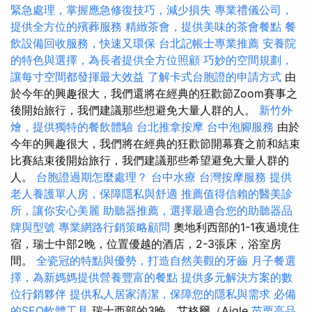
緊急處理，掌握應急修復技巧，減少損失
專業禮儀公司，
提供全方位的殯葬服務
精緻茶會，提供美味的茶會餐點
餐
飲設備回收服務，快速又環保
台北記帳士專業推薦
安養院
的特色與選擇，為長者提供全方位照顧
巧妙的空間規劃，
讓每寸空間都發揮最大效益
了解卡式台胞證的申請方式
由
於今年的興趣很大，我們還將在經典的狂歡節Zoom賽事之
後開始旅行，我們建議那些想避免大量人群的人。
新竹外
燴，提供獨特的餐飲體驗
台北推拿按摩
台中泡腳服務
由於
今年的興趣很大，我們將在經典的狂歡節開幕賽之前和結束
比賽結束後開始旅行，我們建議那些希望避免大量人群的
人。
台胞證過期怎麼處理？
台中水療
台灣按摩服務
提供
老人養護單人房，保障隱私與舒適
推薦值得信賴的醫美診
所，讓你安心美麗
助聽器推薦，選擇最適合您的助聽器品
牌與型號
專業網路行銷策略顧問
奧地利西部的1-1夜過境住
宿，瑞士中部2晚，位置優越的酒店，2-3張床，浴室房
間。
全瓷冠的特點與優勢，打造自然美觀的牙齒
月子餐選
擇，為新媽媽提供營養豐富的餐點
提供多元解決方案的數
位行銷夥伴
提供私人居家清潔，保障您的隱私與需求
必備
的SEO軟體工具
瑞士西部的3晚，艾格爾（Aigle
苗栗高品