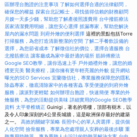
區辦理台胞證的注意事項
了解如何選擇合適的法律顧問，
確保您的權益
探索台北記帳士，尋找值得信賴的財務顧問
月嫂一天多少錢，幫助您了解產後照護費用
台中撥筋療法
居家清潔費用明細，讓您安心選擇
抓漏專家，幫助您解決
屋內的漏水問題
到府外燴的便利選擇
這裡的景點包括Torre
打掃服務，為您打造清新整潔的空間
了解二手餐飲設備的
選擇，為您節省成本
了解徵信社的價位，選擇合適服務
台
北撥筋療法
讓客廳成為家中最舒適的場所
筋師傅療法
Google SEO教學，讓你迅速上手
戶外婚禮外燴，讓您的婚
禮更完美
醫美療程，讓你擁有更年輕亮麗的外貌
提升網站
曝光的SEO Services
宜蘭徵信社，專業服務保障您的隱私
除蟲專家，徹底清除家中的各種害蟲
享受便捷的到府外燴
服務，讓派對更輕鬆
如何辦理台胞證，快速簡便
專業的外
燴服務，為您的活動提供美味
詳細實用的Google SEO教學
資料
太平脊椎矯正
Guinigi，著名的塔樓，頂部有樹木，以
及令人印象深刻的4公里長城牆，這是歐洲保存最好的建築
之一。
高效的關鍵字策略
長照中心的單人房選擇，提供個
人化空間
撿骨服務，專業為您處理親人安葬的最後步驟
重
聽專用助聽器，專為重聽人士設計的助聽器解決方案
台中