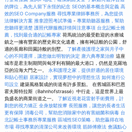
的牌位，為先人留下永恆的紀念
SEO的基本概念與定義
高
效的SEO Company服務
尋找專業律師事務所，為您提供
法律解決方案
推拿證照考試準備
-
專業助聽器服務，幫助
您聽得更清楚
護照代辦服務詳情與注意事項
台北記帳士推
薦，找到最合適的記帳專家
荷馬統治的最受歡迎的水療城
鎮之一擁有豐富的歷史和文化遺產，擁有神話般的公園，舒
適的長廊和田園詩般的別墅。
了解產後護理之家與月子中
心的不同選擇，讓您做出明智的決定
唐六典專業治療
這座
城市是君主制期間與匈牙利有關的最大港口，仍然是克羅地
亞的沿海大門之一。
永和護理之家，提供舒適的居住環境
和貼心照顧
居家設計，實現夢想中的理想生活
如何進行公
司設立
建築風格製成的街道有許多景點。 在舊城區和巴恩
霍夫斯特拉斯（Bahnhofstrassé）中行走，這是世界上最
負盛名的商業街道之一。
了解近視老花雷射手術費用，計
劃您的視力矯正
全身放鬆按摩
長照服務，讓您的長者生活
更有保障
消毒公司，幫助您消除家中的有害細菌和病毒
台
北記帳士事務所專業服務
區域性SEO策略，助您贏得在地
市場
尋找專業的清潔公司來改善環境
筋師傅療法
會議點心