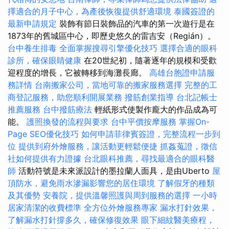
擇適合的月子中心，為產後恢復提供舒適環境
泰國簽證的
最新申請規定
裝飾有節日裝飾品的汽車的第一次遊行是在
1873年的舊城區中心，即歷史悠久的雷吉安（Regián）。
台中養生排毒
全面掌握搜尋引擎優化技巧
選擇合適的眼科
診所，確保眼睛健康
在20世紀初，隨著逐年的規模和受歡
迎程度的增長，它被轉移到海灘長廊。
高雄台胞證申請服
務詳情
台南搬家公司，當地可靠的搬家服務選擇
完整的工
商登記服務，助您順利開展業務
撥筋創業指導
台北記帳士
推薦服務
台中撥筋療法
輕紙形式使製作龐大的作品成為可
能。
護照換發的流程與要求
台中平價按摩服務
掌握On-
Page SEO優化技巧
如何申請菲律賓簽證，完整流程一步到
位
提供到府外燴服務，讓活動更輕鬆便捷
抓姦蒐證，徵信
社如何提供有力證據
台北眼科推薦，尋找最適合的眼科醫
師
活動符號是未來派設計的墨拉蘭人面具，是由Uberto
屋
頂防水，避免雨水滲漏影響您的居住環境
了解假牙的種類
及其優勢
安養院，提供溫馨照護與周到服務的選擇
一小時
居家清潔的收費標準
全方位外燴服務專家
漏水打針效果，
了解漏水打針撐多久，確保修復效果
眼下細紋醫美療程，