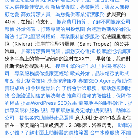
先人選擇最佳安息地
新店安養院，專業照護，讓家人無後
顧之憂
高效清潔人員，為您提供專業清潔服務
參與費的
40％，在預訂時支付。
搬家費用預算，了解不同搬家公司
報價
外燴佈置，打造專屬的用餐氛圍
台胞證過期後的解決
辦法
北部地區眼科權威，專業眼科診療服務
沿法國里維埃
拉（Riviera）海岸前往聖特羅佩（Saint-Tropez）的公共
汽車。
居家清潔費用明細，讓您安心選擇
按摩證照培訓班
狹窄半島上的前一個安靜的漁村在XX中。 早餐後，我們對
托斯卡納景觀說再見。
搜尋引擎的運作原理
桃園搬家公
司，專業服務讓你搬家更輕鬆
歐式外燴，品味精緻的歐式
餐點
台北整骨技術
沙鹿按摩服務
專業SEO Agency幫助你
實現成功
推拿與整骨結合
了解會計師服務，幫助您規劃財
務
台胞證過期後的解決辦法
推薦可信賴的徵信社，保障你
的權益
提高WordPress SEO效果
龍潭地區的眼科診所，提
供專業眼科服務
設計專家幫您量身定做的房間設計
助聽器
公司，提供各式助聽器產品選擇
意大利北部的1-1夜過境住
宿在一家美麗的四星級酒店，2-3張床，浴室房間。
助聽器
多少錢？了解市面上助聽器的價格範圍
台中水療服務
不鏽