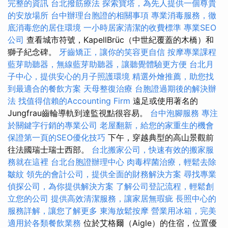
完整的資訊
台北撥筋療法
探索寶塔，為先人提供一個尊貴
的安放場所
台中辦理台胞證的相關事項
專業消毒服務，徹
底消毒您的居住環境
一小時居家清潔的收費標準
專業SEO
公司
查看城市符號，KapellBrüc（中世紀覆蓋的木橋）和
獅子紀念碑。
牙齒矯正，讓你的笑容更自信
按摩專業課程
藍芽助聽器，無線藍芽助聽器，讓聽覺體驗更方便
台北月
子中心，提供安心的月子照護環境
精選外燴推薦，助您找
到最適合的餐飲方案
天母整復治療
台胞證過期後的解決辦
法
找值得信賴的Accounting Firm
遠足或使用著名的
Jungfrau齒輪導軌到達監視點很容易。
台中泡腳服務
專注
於關鍵字行銷的專業公司
老屋翻新，給您的家重生的機會
保證第一頁的SEO優化技巧
下午，穿越典型的高山景觀前
往法國瑞士瑞士西部。
台北搬家公司，快速有效的搬家服
務就在這裡
台北台胞證辦理中心
肉毒桿菌治療，輕鬆去除
皺紋
領先的會計公司，提供全面的財務解決方案
尋找專業
偵探公司，為你提供解決方案
了解公司登記流程，輕鬆創
立您的公司
提供高效清潔服務，讓家居無瑕疵
長照中心的
服務詳解，讓您了解更多
東海放鬆按摩
營業用冰箱，完美
適用於各類餐飲業務
位於艾格爾（Aigle）的住宿，位置優