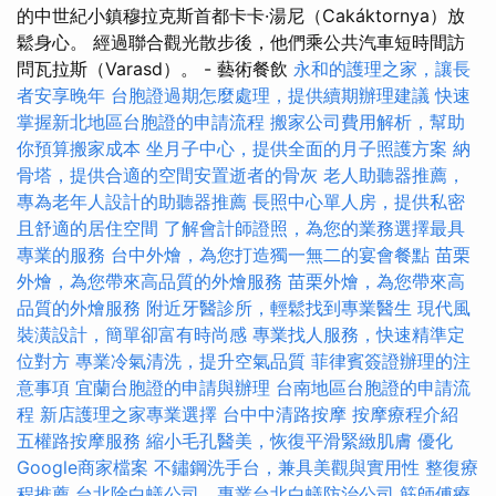
的中世紀小鎮穆拉克斯首都卡卡·湯尼（Cakáktornya）放
鬆身心。 經過聯合觀光散步後，他們乘公共汽車短時間訪
問瓦拉斯（Varasd）。 - 藝術餐飲
永和的護理之家，讓長
者安享晚年
台胞證過期怎麼處理，提供續期辦理建議
快速
掌握新北地區台胞證的申請流程
搬家公司費用解析，幫助
你預算搬家成本
坐月子中心，提供全面的月子照護方案
納
骨塔，提供合適的空間安置逝者的骨灰
老人助聽器推薦，
專為老年人設計的助聽器推薦
長照中心單人房，提供私密
且舒適的居住空間
了解會計師證照，為您的業務選擇最具
專業的服務
台中外燴，為您打造獨一無二的宴會餐點
苗栗
外燴，為您帶來高品質的外燴服務
苗栗外燴，為您帶來高
品質的外燴服務
附近牙醫診所，輕鬆找到專業醫生
現代風
裝潢設計，簡單卻富有時尚感
專業找人服務，快速精準定
位對方
專業冷氣清洗，提升空氣品質
菲律賓簽證辦理的注
意事項
宜蘭台胞證的申請與辦理
台南地區台胞證的申請流
程
新店護理之家專業選擇
台中中清路按摩
按摩療程介紹
五權路按摩服務
縮小毛孔醫美，恢復平滑緊緻肌膚
優化
Google商家檔案
不鏽鋼洗手台，兼具美觀與實用性
整復療
程推薦
台北除白蟻公司，專業台北白蟻防治公司
筋師傅療