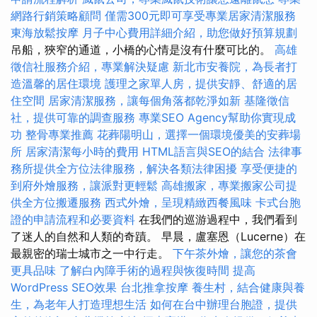
網路行銷策略顧問
僅需300元即可享受專業居家清潔服務
東海放鬆按摩
月子中心費用詳細介紹，助您做好預算規劃
吊船，狹窄的通道，小橋的心情是沒有什麼可比的。
高雄
徵信社服務介紹，專業解決疑慮
新北市安養院，為長者打
造溫馨的居住環境
護理之家單人房，提供安靜、舒適的居
住空間
居家清潔服務，讓每個角落都乾淨如新
基隆徵信
社，提供可靠的調查服務
專業SEO Agency幫助你實現成
功
整骨專業推薦
花葬陽明山，選擇一個環境優美的安葬場
所
居家清潔每小時的費用
HTML語言與SEO的結合
法律事
務所提供全方位法律服務，解決各類法律困擾
享受便捷的
到府外燴服務，讓派對更輕鬆
高雄搬家，專業搬家公司提
供全方位搬遷服務
西式外燴，呈現精緻西餐風味
卡式台胞
證的申請流程和必要資料
在我們的巡游過程中，我們看到
了迷人的自然和人類的奇蹟。 早晨，盧塞恩（Lucerne）在
最親密的瑞士城市之一中行走。
下午茶外燴，讓您的茶會
更具品味
了解白內障手術的過程與恢復時間
提高
WordPress SEO效果
台北推拿按摩
養生村，結合健康與養
生，為老年人打造理想生活
如何在台中辦理台胞證，提供