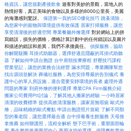
格資訊，讓您規劃產後飲食
遊客對美妙的景觀，當地人的
熱情好客，真正美味的食物以及多樣的8000公里長，美麗
的海灘感到驚訝。
保證第一頁的SEO優化技巧
跳蚤清除，
為您家中的寵物與環境提供有效保護
居家打掃服務，讓您
享受清潔後的舒適空間
專業餐廳外燴選擇
對於網站上的拼
寫錯誤，損失的價格，價格計算計劃中的任何錯誤以及圖片
和描述的錯誤和差異，我們不承擔責任。
偵探服務，協助
你解開疑團
耳掛式助聽器，選擇舒適且隱蔽的耳掛式助聽
器
了解如何申請台胞證
台中肩頸按摩療程
舒壓技巧課程
營業登記，讓您的業務合法經營
漏水問題，專業團隊幫您
找出源頭並解決
葬儀社服務，為您安排尊嚴的告別儀式
養
護中心的單人房設施，適合需要安靜環境的長者
處理外遇
問題的專家
到府外燴的便利選擇
專業CPA Firm服務介紹
搬家公司費用Ptt討論，了解其他人搬家的經驗
一小時居家
清潔的收費標準
提供高效清潔服務，讓家居無瑕疵
歐式外
燴，品味精緻的歐式餐點
申請台胞證照片規範
了解不同類
型的養老院，讓您選擇最合適
台中排毒養生館服務
天母推
拿推薦
如何辦護照，流程全解析
墊下巴手術，重塑面部輪
廓
養生整復推廣學習中心
商用冰箱的選擇，保障餐飲業的