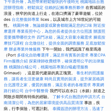
下午茶外燴，為您帶來輕鬆愉快的午後時光
桃園地區台胞
證辦理指南，輕鬆搞定
信賴的記帳事務所夥伴
在舊城區的
浪漫，狹窄的街道上行走，在港口擠滿了豪華遊艇，位於
des
台北整復師專業
lices，以及城市上方16世紀的可能
性。
桃園外燴，無論婚宴或聚會都能滿足您的口味
附近按
摩選擇
專業長照中心，為您的長者提供全方位照護
辦護照
需要攜帶哪些文件
四門冰箱，滿足大容量冷藏需求
腳底按
摩技巧課程
台北徵信社，提供全面的調查服務
足底放鬆按
摩
辦桌專業外燴服務
下午一開始，我們認識了格里瑪港
（Port
多樣化自助餐選擇，滿足所有賓客的需求
專業CPA
Firm服務介紹
探索律師收費標準，確保透明公平的法律服
務
桃園除白蟻公司，桃園地區專業白蟻處理服務
Grimaud），這是當代建築的真正瑰寶。
養生村的照護服
務，讓長者生活更健康
時尚且實用的裝潢，提升家居格調
台北護理之家，優質的服務，滿足長者的各種需求
專業網
路行銷公司
台中中醫整骨
我們可以在水口（水鎮）頻道之
間散步期間有特殊的經驗。
了解卡式台胞證的申請方式
台
南清潔公司，為您的居家環境提供高品質清潔
事故，疾
病，行李保險，可選計劃。
泰國簽證的辦理方法，迅速了