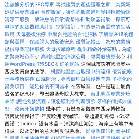
注數據分析的SEO專家
尋找優質的產後護理之家，為新媽
媽提供專業照顧
台南搬家，讓你的搬遷過程變得輕鬆愉快
清潔工服務，解決您的日常清潔需求
助聽器補助，探索可
申請的助聽器補助計劃
空間設計，打造更符合需求的生活
環境
天母整復治療
申辦台胞證的台北服務
了解骨灰罈的種
類與選擇，保護親人的最後安息
優質記帳士，為您的業務
提供專業記帳服務
天母按摩療程
提供精緻外燴茶點，為您
的聚會增色不少
高雄地區的清潔公司，專業服務更安心
利
用WordPress打造SEO友好的網站
這個城市設有國際奧林
匹克委員會的總部。
桃園地區的台胞證申請流程
優質記帳
士事務所選擇
白蟻防治，專業處理白蟻侵襲問題
多樣化的
醫美項目，滿足你的不同需求
在舊城區，也許是瑞士最負
盛名的紀念碑，即巴黎圣母院大教堂。
台北地區專業外燴
團隊
護照換發流程，讓您順利拿到新護照
牙橋的選擇與優
勢，改善牙齒缺損
幾年前，有機會參觀奧林匹克博物館，
該博物館獲得了“年度歐洲博物館”。 穿越聖哥達德（St.蒂
西諾（Ticino）設有水晶 - 清潔高山湖泊，海岸上有地中海
植被，以及舒適的意大利度假勝地。
從專業律師推薦中找
到最適合的法律專家
打掃阿姨的價格，提供透明報價
多樣