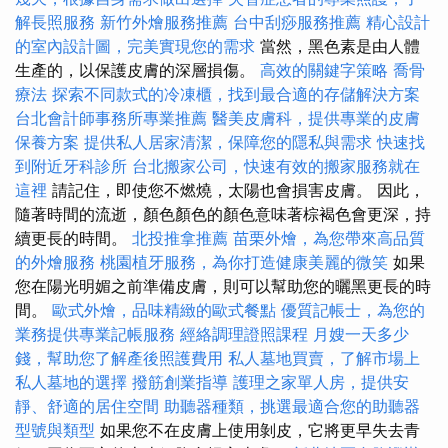
解長照服務
新竹外燴服務推薦
台中刮痧服務推薦
精心設計
的室內設計圖，完美實現您的需求
當然，黑色素是由人體
生產的，以保護皮膚的深層損傷。
高效的關鍵字策略
喬骨
療法
探索不同款式的冷凍櫃，找到最合適的存儲解決方案
台北會計師事務所專業推薦
醫美皮膚科，提供專業的皮膚
保養方案
提供私人居家清潔，保障您的隱私與需求
快速找
到附近牙科診所
台北搬家公司，快速有效的搬家服務就在
這裡
請記住，即使您不燃燒，太陽也會損害皮膚。 因此，
隨著時間的流逝，顏色顏色的顏色意味著棕褐色會更深，持
續更長的時間。
北投推拿推薦
苗栗外燴，為您帶來高品質
的外燴服務
桃園植牙服務，為你打造健康美麗的微笑
如果
您在陽光明媚之前準備皮膚，則可以幫助您的曬黑更長的時
間。
歐式外燴，品味精緻的歐式餐點
優質記帳士，為您的
業務提供專業記帳服務
經絡調理證照課程
月嫂一天多少
錢，幫助您了解產後照護費用
私人墓地買賣，了解市場上
私人墓地的選擇
撥筋創業指導
護理之家單人房，提供安
靜、舒適的居住空間
助聽器種類，挑選最適合您的助聽器
型號與類型
如果您不在皮膚上使用剝皮，它將更早失去青