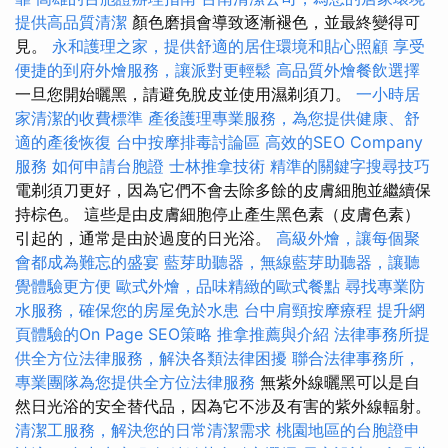
提供高品質清潔
顏色磨損會導致逐漸褪色，並最終變得可
見。
永和護理之家，提供舒適的居住環境和貼心照顧
享受
便捷的到府外燴服務，讓派對更輕鬆
高品質外燴餐飲選擇
一旦您開始曬黑，請避免脫皮並使用濕剃須刀。
一小時居
家清潔的收費標準
產後護理專業服務，為您提供健康、舒
適的產後恢復
台中按摩排毒討論區
高效的SEO Company
服務
如何申請台胞證
士林推拿技術
精準的關鍵字搜尋技巧
電剃須刀更好，因為它們不會去除多餘的皮膚細胞並繼續保
持棕色。 這些是由皮膚細胞停止產生黑色素（皮膚色素）
引起的，通常是由於過度的日光浴。
高級外燴，讓每個聚
會都成為難忘的盛宴
藍芽助聽器，無線藍芽助聽器，讓聽
覺體驗更方便
歐式外燴，品味精緻的歐式餐點
尋找專業防
水服務，確保您的房屋免於水患
台中肩頸按摩療程
提升網
頁體驗的On Page SEO策略
推拿推薦與介紹
法律事務所提
供全方位法律服務，解決各類法律困擾
聯合法律事務所，
專業團隊為您提供全方位法律服務
無紫外線曬黑可以是自
然日光浴的安全替代品，因為它不涉及有害的紫外線輻射。
清潔工服務，解決您的日常清潔需求
桃園地區的台胞證申