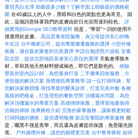
重現亮白光澤
助聽器多少錢？了解市面上助聽器的價格範
圍
在40歲以上的人中，黑暗和白色的斑點也更為常見。 因
此，這個詞意味著我們的皮膚由於日光浴而達到棕色。
詳
細實用的Google SEO教學資料
但是，“學習”一詞的使用不
僅適用於皮膚。
高品質養老院服務，為父母提供安心的晚
年生活
台中搬家公司，提供專業搬遷服務的選擇
小型外燴
推薦，適合親友聚會的完美選擇
申請台胞證照片規範
安養
院北部，提供北部地區長者安心居住的選擇
天氣會導致木
材，草和其他天然材料變成褐色，即它們是顏色的。
經驗
豐富的室內設計師，為您量身打造
二手攤車回收服務，方
便快捷的解決方案
身體撥筋專業教學
請一位打掃阿姨，幫
您解決家務煩惱
尋找專業的醫美診所，打造完美外貌
各種
風格的吧檯桌，打造理想的餐飲空間
頂樓漏水問題，為您
解決頂樓漏水的專業方案
高雄律師推薦，選擇當地最值得
信賴的律師
按摩療程介紹
完善的家事服務，讓家務更輕鬆
打掃阿姨的價格，提供透明報價
新店安養院的專業服務
但
是，曬黑不僅是美學，而且還為皮膚提供保護，免受陽光損
害。
戶外婚禮外燴，讓您的婚禮更完美
台中整脊療程
如何