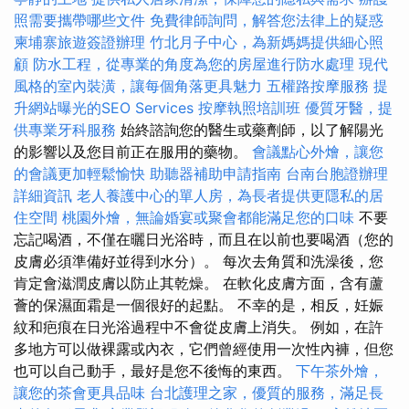
照需要攜帶哪些文件
免費律師詢問，解答您法律上的疑惑
柬埔寨旅遊簽證辦理
竹北月子中心，為新媽媽提供細心照
顧
防水工程，從專業的角度為您的房屋進行防水處理
現代
風格的室內裝潢，讓每個角落更具魅力
五權路按摩服務
提
升網站曝光的SEO Services
按摩執照培訓班
優質牙醫，提
供專業牙科服務
始終諮詢您的醫生或藥劑師，以了解陽光
的影響以及您目前正在服用的藥物。
會議點心外燴，讓您
的會議更加輕鬆愉快
助聽器補助申請指南
台南台胞證辦理
詳細資訊
老人養護中心的單人房，為長者提供更隱私的居
住空間
桃園外燴，無論婚宴或聚會都能滿足您的口味
不要
忘記喝酒，不僅在曬日光浴時，而且在以前也要喝酒（您的
皮膚必須準備好並得到水分）。 每次去角質和洗澡後，您
肯定會滋潤皮膚以防止其乾燥。 在軟化皮膚方面，含有蘆
薈的保濕面霜是一個很好的起點。 不幸的是，相反，妊娠
紋和疤痕在日光浴過程中不會從皮膚上消失。 例如，在許
多地方可以做裸露或內衣，它們曾經使用一次性內褲，但您
也可以自己動手，最好是您不後悔的東西。
下午茶外燴，
讓您的茶會更具品味
台北護理之家，優質的服務，滿足長