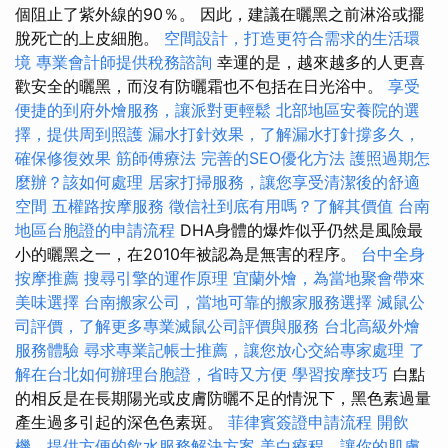
個阻止了紫外線的90％。 因此，建議在曬黑之前淋浴或擺
脫死亡的上皮細胞。
空間設計，打造更符合需求的生活環
境
專業會計師提供稅務諮詢
幸運的是，越來越多的人更喜
歡安全的曬黑，而沒有防曬霜也不包括在日光浴中。
享受
便捷的到府外燴服務，讓派對更輕鬆
北部地區安養院的選
擇，提供周到照護
漏水打針效果，了解漏水打針撐多久，
確保修復效果
筋師傅療法
完善的SEO優化方法
護照過期怎
麼辦？該如何處理
居家打掃服務，讓您享受清潔後的舒適
空間
五權路按摩服務
徵信社到底有用嗎？了解其價值
台南
地區台胞證的申請流程
DHA身體的爆炸似乎仍然是風險最
小的曬黑之一，在2010年被認為是無害的程序。
台中全身
按摩推薦
搜尋引擎的運作原理
宜蘭外燴，為當地聚會帶來
美味選擇
台南搬家公司，當地可靠的搬家服務選擇
滅鼠公
司評價，了解更多專業滅鼠公司評價與服務
台北高級外燴
服務體驗
尋求專業記帳士推薦，讓您放心交給專家處理
了
解在台北如何辦理台胞證，省時又方便
學習按摩技巧
白點
的相反是在長期陽光或皮膚防曬不足的情況下，黑色素過量
產生過多引起的深色色素斑。
菲律賓簽證申請流程
開飲
機，提供方便的飲水服務解決方案
美白療程，讓你的肌膚