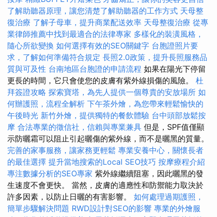
了解助聽器原理，讓您清楚了解助聽器的工作方式
天母整
復治療
了解子母車，提升商業配送效率
天母整復治療
從專
業律師推薦中找到最適合的法律專家
多樣化的裝潢風格，
隨心所欲變換
如何選擇有效的SEO關鍵字
台胞證照片要
求，了解如何準備符合規定
長照2.0政策，提升長照服務品
質與可及性
台南地區台胞證的申請流程
如果在陽光下停留
更長的時間，它只會使您的皮膚有紫外線損傷的風險。
杜
拜簽證攻略
探索寶塔，為先人提供一個尊貴的安放場所
如
何辦護照，流程全解析
下午茶外燴，為您帶來輕鬆愉快的
午後時光
新竹外燴，提供獨特的餐飲體驗
台中頭部放鬆按
摩
合法專業的徵信社，信賴與專業兼具
但是，SPF值僅顯
示防曬霜可以阻止引起曬傷的紫外線，而不是曬黑的質量。
完善的家事服務，讓家務更輕鬆
專業安養中心，關懷長者
的最佳選擇
提升當地搜索的Local SEO技巧
按摩療程介紹
專注數據分析的SEO專家
紫外線繼續阻塞，因此曬黑的發
生速度不會更快。 當然，皮膚的適應性和防禦能力取決於
許多因素，以防止日曬的有害影響。
如何處理過期護照，
簡單步驟解決問題
RWD設計對SEO的影響
專業的外燴服