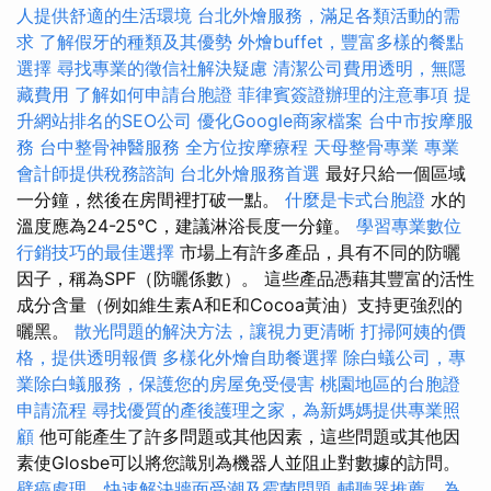
人提供舒適的生活環境
台北外燴服務，滿足各類活動的需
求
了解假牙的種類及其優勢
外燴buffet，豐富多樣的餐點
選擇
尋找專業的徵信社解決疑慮
清潔公司費用透明，無隱
藏費用
了解如何申請台胞證
菲律賓簽證辦理的注意事項
提
升網站排名的SEO公司
優化Google商家檔案
台中市按摩服
務
台中整骨神醫服務
全方位按摩療程
天母整骨專業
專業
會計師提供稅務諮詢
台北外燴服務首選
最好只給一個區域
一分鐘，然後在房間裡打破一點。
什麼是卡式台胞證
水的
溫度應為24-25°C，建議淋浴長度一分鐘。
學習專業數位
行銷技巧的最佳選擇
市場上有許多產品，具有不同的防曬
因子，稱為SPF（防曬係數）。 這些產品憑藉其豐富的活性
成分含量（例如維生素A和E和Cocoa黃油）支持更強烈的
曬黑。
散光問題的解決方法，讓視力更清晰
打掃阿姨的價
格，提供透明報價
多樣化外燴自助餐選擇
除白蟻公司，專
業除白蟻服務，保護您的房屋免受侵害
桃園地區的台胞證
申請流程
尋找優質的產後護理之家，為新媽媽提供專業照
顧
他可能產生了許多問題或其他因素，這些問題或其他因
素使Glosbe可以將您識別為機器人並阻止對數據的訪問。
壁癌處理，快速解決牆面受潮及霉菌問題
輔聽器推薦，為