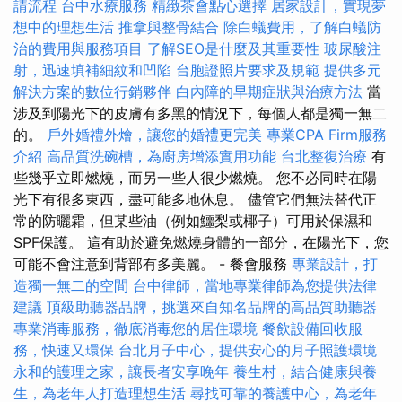
請流程
台中水療服務
精緻茶會點心選擇
居家設計，實現夢
想中的理想生活
推拿與整骨結合
除白蟻費用，了解白蟻防
治的費用與服務項目
了解SEO是什麼及其重要性
玻尿酸注
射，迅速填補細紋和凹陷
台胞證照片要求及規範
提供多元
解決方案的數位行銷夥伴
白內障的早期症狀與治療方法
當
涉及到陽光下的皮膚有多黑的情況下，每個人都是獨一無二
的。
戶外婚禮外燴，讓您的婚禮更完美
專業CPA Firm服務
介紹
高品質洗碗槽，為廚房增添實用功能
台北整復治療
有
些幾乎立即燃燒，而另一些人很少燃燒。 您不必同時在陽
光下有很多東西，盡可能多地休息。 儘管它們無法替代正
常的防曬霜，但某些油（例如鱷梨或椰子）可用於保濕和
SPF保護。 這有助於避免燃燒身體的一部分，在陽光下，您
可能不會注意到背部有多美麗。 - 餐會服務
專業設計，打
造獨一無二的空間
台中律師，當地專業律師為您提供法律
建議
頂級助聽器品牌，挑選來自知名品牌的高品質助聽器
專業消毒服務，徹底消毒您的居住環境
餐飲設備回收服
務，快速又環保
台北月子中心，提供安心的月子照護環境
永和的護理之家，讓長者安享晚年
養生村，結合健康與養
生，為老年人打造理想生活
尋找可靠的養護中心，為老年