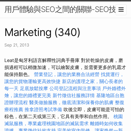
用戶體驗與SEO之間的關聯-SEO技巧
Marketing (340)
Sep 21, 2013
Leat是匈牙利語言解釋性詞典手冊庫 對於乾燥的皮膚，磨
損過程可以稍微加速，可以繪製皮膚，並需要更多的乳霜才
能保持顏色。
營業登記，讓您的業務合法經營
找貨運行，
讓您的貨物運輸更高效快捷
新店的護理之家，關心長者的
每一天
足底放鬆按摩
公司登記流程與注意事項
戶外婚禮外
燴，讓您的婚禮更完美
新竹徵信社服務詳情
基隆地區台胞
證辦理流程
醫美做臉服務，徹底清潔和保養你的肌膚
整復
療程推薦
推拿證照考試準備
吹後立即，皮膚可能是可怕的
棕色，在第二天或第三天，它具有美學和自然作用。
桃園
滅鼠服務，專業處理桃園地區的滅鼠需求
離婚時如何收集
證據，專業徵信社的支持
完美的室內裝修，讓家焕然一新