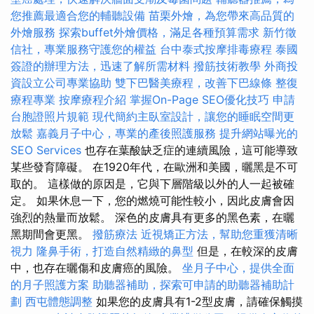
您推薦最適合您的輔聽設備
苗栗外燴，為您帶來高品質的
外燴服務
探索buffet外燴價格，滿足各種預算需求
新竹徵
信社，專業服務守護您的權益
台中泰式按摩排毒療程
泰國
簽證的辦理方法，迅速了解所需材料
撥筋技術教學
外商投
資設立公司專業協助
雙下巴醫美療程，改善下巴線條
整復
療程專業
按摩療程介紹
掌握On-Page SEO優化技巧
申請
台胞證照片規範
現代簡約主臥室設計，讓您的睡眠空間更
放鬆
嘉義月子中心，專業的產後照護服務
提升網站曝光的
SEO Services
也存在葉酸缺乏症的連續風險，這可能導致
某些發育障礙。 在1920年代，在歐洲和美國，曬黑是不可
取的。 這樣做的原因是，它與下層階級以外的人一起被確
定。 如果休息一下，您的燃燒可能性較小，因此皮膚會因
強烈的熱量而放鬆。 深色的皮膚具有更多的黑色素，在曬
黑期間會更黑。
撥筋療法
近視矯正方法，幫助您重獲清晰
視力
隆鼻手術，打造自然精緻的鼻型
但是，在較深的皮膚
中，也存在曬傷和皮膚癌的風險。
坐月子中心，提供全面
的月子照護方案
助聽器補助，探索可申請的助聽器補助計
劃
西屯體態調整
如果您的皮膚具有1-2型皮膚，請確保觸摸