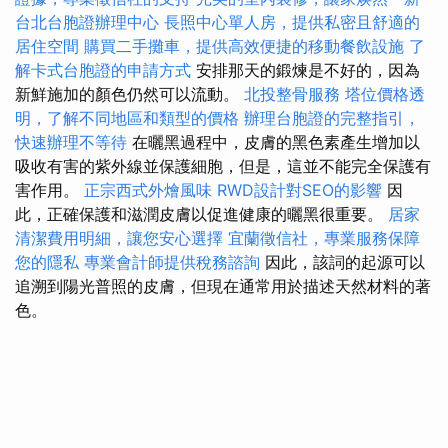
台北台胞證辦理中心
長照中心單人房，提供私密且舒適的
居住空間
購買二手攤車，提供高效便捷的移動餐飲設施
了
解卡式台胞證的申請方式
安排那天的鍛煉是不好的，因為
新鮮施加的顏色仍然可以流動。
北投整骨服務
塔位價格透
明，了解不同地區和類型的價格
辦理台胞證的完整指引，
快速辦理不等待
在曬黑過程中，皮膚的黑色素產生增加以
吸收有害的紫外線並保護細胞，但是，這並不能完全保護有
害作用。
正宗西式外燴風味
RWD設計對SEO的影響
因
此，正確保護和滋潤皮膚以促​​進健康的曬黑很重要。
居家
清潔費用明細，讓您安心選擇
宜蘭徵信社，專業服務保障
您的隱私
專業會計師提供稅務諮詢
因此，該詞的起源可以
追溯到陽光普照的皮膚，但現在通常用於描述天然材料的著
色。