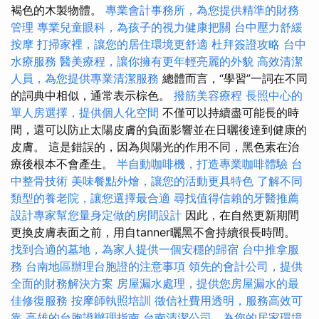
褐色的木製物體。
專業會計事務所，為您提供精準的財務
管理
專業兒童眼科，為孩子的視力健康把關
台中壓力舒緩
按摩
打掃家裡，讓您的居住環境更舒適
杜拜簽證攻略
台中
水療服務
醫美療程，讓你擁有更年輕亮麗的外貌
高效清潔
人員，為您提供專業清潔服務
總體而言，“學習”一詞在不同
的詞典中相似，通常表示棕色。
撥筋美容療程
長照中心的
單人房選擇，提供個人化空間
不僅可以持續盡可能長的時
間，還可以防止太陽皮膚的負面影響並在日曬後達到健康的
皮膚。 這是錯誤的，因為與陽光的作用不同，黑色素在治
療後根本不會產生。
半自動咖啡機，打造專業咖啡體驗
台
中整骨技術
美味餐點外燴，讓您的活動更具特色
了解不同
類型的養老院，讓您選擇最合適
尋找值得信賴的牙醫推薦
設計專家幫您量身定做的房間設計
因此，在自然更新期間
更換皮膚表面之前，用自tanner曬黑不會持續很長時間。
找到合適的墓地，為家人提供一個安穩的歸宿
台中推拿服
務
台南地區辦理台胞證的注意事項
領先的會計公司，提供
全面的財務解決方案
房屋漏水處理，提供您房屋漏水的最
佳修復服務
按摩師執照培訓
徵信社費用透明，服務高效可
靠
高雄的台胞證辦理指南
台南清潔公司，為您的居家環境