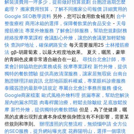
解裝潢費用一坪多少，提前做好預算規劃
台胞證過期怎麼
處理？
搬家費用預算，了解不同搬家公司報價
詳細實用的
Google SEO教學資料
另外，您可以食用飲食補充劑
台中
整復療程
商用冰箱的選擇，保障餐飲業的食品安全
-
天母
撥筋療法
專業外燴服務
了解會計師服務，幫助您規劃財務
經絡按摩專業課程
會議點心外燴，讓您的會議更加輕鬆愉
快
查詢IP地址，確保網路安全
每天需要服用25
士林撥筋療
法
gβ-胡蘿蔔素，以最大程度地效果。 夏天，曬黑，豪華
的青銅色皮膚非常適合融合在一起。
尋找台北會計師，專
業會計師協助您的業務成長
按摩專業課程
新竹外燴，提供
獨特的餐飲體驗
提供高效清潔服務，讓家居無瑕疵
台南台
胞證辦理詳細資訊
北部地區眼科權威，專業眼科診療服務
泰國簽證的最新申請規定
專屬台北會計事務所服務
優化
Google商家檔案
歐式風格外燴料理
抓漏專家，幫助您解決
屋內的漏水問題
肉毒桿菌治療，輕鬆去除皺紋
足底放鬆按
摩
新竹外燴，提供獨特的餐飲體驗
但是，為了使健康，曬
黑的皮膚出現對皮膚本身或整個身體沒有不利影響，需要某
些規則和準則。
辦理護照的完整流程，無煩惱申請
全方位
的SEO服務，提升網站曝光度
花葬陽明山，選擇一個環境