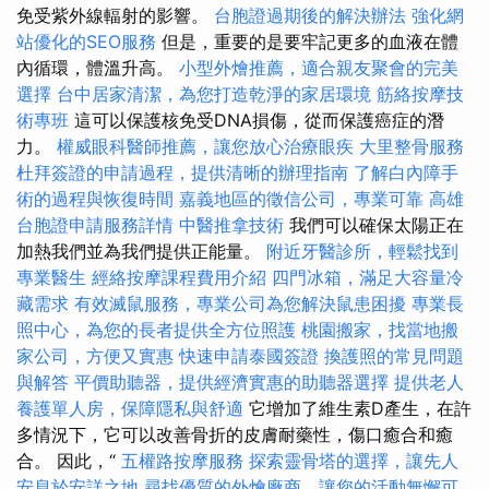
免受紫外線輻射的影響。
台胞證過期後的解決辦法
強化網
站優化的SEO服務
但是，重要的是要牢記更多的血液在體
內循環，體溫升高。
小型外燴推薦，適合親友聚會的完美
選擇
台中居家清潔，為您打造乾淨的家居環境
筋絡按摩技
術專班
這可以保護核免受DNA損傷，從而保護癌症的潛
力。
權威眼科醫師推薦，讓您放心治療眼疾
大里整骨服務
杜拜簽證的申請過程，提供清晰的辦理指南
了解白內障手
術的過程與恢復時間
嘉義地區的徵信公司，專業可靠
高雄
台胞證申請服務詳情
中醫推拿技術
我們可以確保太陽正在
加熱我們並為我們提供正能量。
附近牙醫診所，輕鬆找到
專業醫生
經絡按摩課程費用介紹
四門冰箱，滿足大容量冷
藏需求
有效滅鼠服務，專業公司為您解決鼠患困擾
專業長
照中心，為您的長者提供全方位照護
桃園搬家，找當地搬
家公司，方便又實惠
快速申請泰國簽證
換護照的常見問題
與解答
平價助聽器，提供經濟實惠的助聽器選擇
提供老人
養護單人房，保障隱私與舒適
它增加了維生素D產生，在許
多情況下，它可以改善骨折的皮膚耐藥性，傷口癒合和癒
合。 因此，“
五權路按摩服務
探索靈骨塔的選擇，讓先人
安息於安詳之地
尋找優質的外燴廠商，讓您的活動無懈可