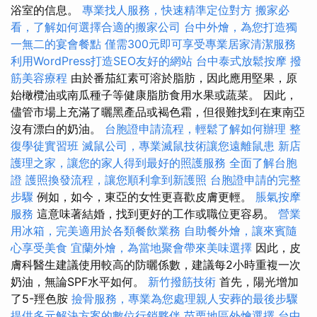
浴室的信息。
專業找人服務，快速精準定位對方
搬家必
看，了解如何選擇合適的搬家公司
台中外燴，為您打造獨
一無二的宴會餐點
僅需300元即可享受專業居家清潔服務
利用WordPress打造SEO友好的網站
台中泰式放鬆按摩
撥
筋美容療程
由於番茄紅素可溶於脂肪，因此應用堅果，原
始橄欖油或南瓜種子等健康脂肪食用水果或蔬菜。 因此，
儘管市場上充滿了曬黑產品或褐色霜，但很難找到在東南亞
沒有漂白的奶油。
台胞證申請流程，輕鬆了解如何辦理
整
復學徒實習班
滅鼠公司，專業滅鼠技術讓您遠離鼠患
新店
護理之家，讓您的家人得到最好的照護服務
全面了解台胞
證
護照換發流程，讓您順利拿到新護照
台胞證申請的完整
步驟
例如，如今，東亞的女性更喜歡皮膚更輕。
脹氣按摩
服務
這意味著結婚，找到更好的工作或職位更容易。
營業
用冰箱，完美適用於各類餐飲業務
自助餐外燴，讓來賓隨
心享受美食
宜蘭外燴，為當地聚會帶來美味選擇
因此，皮
膚科醫生建議使用較高的防曬係數，建議每2小時重複一次
奶油，無論SPF水平如何。
新竹撥筋技術
首先，陽光增加
了5-羥色胺
撿骨服務，專業為您處理親人安葬的最後步驟
提供多元解決方案的數位行銷夥伴
苗栗地區外燴選擇
台中