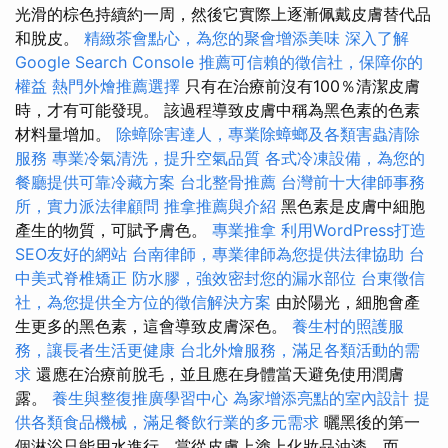
光滑的棕色持續約一周，然後它實際上逐漸佩戴皮膚替代品
和脫皮。
精緻茶會點心，為您的聚會增添美味
深入了解
Google Search Console
推薦可信賴的徵信社，保障你的
權益
熱門外燴推薦選擇
只有在治療前沒有100％清潔皮膚
時，才有可能發現。 該過程導致皮膚中稱為黑色素的色素
材料量增加。
除蟑除害達人，專業除蟑螂及各類害蟲清除
服務
專業冷氣清洗，提升空氣品質
各式冷凍設備，為您的
餐廳提供可靠冷藏方案
台北整骨推薦
台灣前十大律師事務
所，實力派法律顧問
推拿推薦與介紹
黑色素是皮膚中細胞
產生的物質，可賦予膚色。
專業推拿
利用WordPress打造
SEO友好的網站
台南律師，專業律師為您提供法律協助
台
中美式脊椎矯正
防水膠，強效密封您的漏水部位
台東徵信
社，為您提供全方位的徵信解決方案
由於陽光，細胞會產
生更多的黑色素，這會導致皮膚深色。
養生村的照護服
務，讓長者生活更健康
台北外燴服務，滿足各類活動的需
求
還應在治療前脫毛，並且應在身體當天避免使用潤膚
露。
養生與整復推廣學習中心
為家增添亮點的室內設計
提
供各類食品機械，滿足餐飲行業的多元需求
曬黑後的第一
個淋浴只能用水進行，當從皮膚上塗上化妝品油漆，而