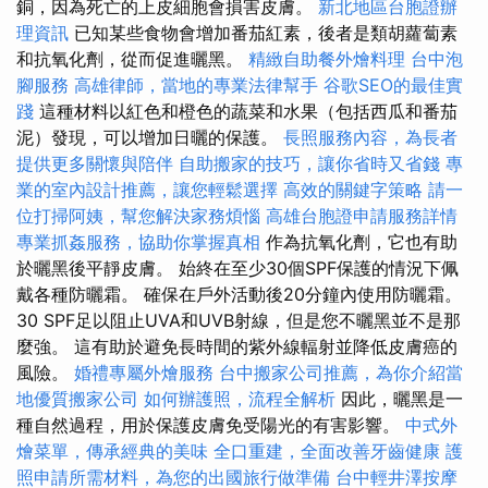
銅，因為死亡的上皮細胞會損害皮膚。
新北地區台胞證辦
理資訊
已知某些食物會增加番茄紅素，後者是類胡蘿蔔素
和抗氧化劑，從而促進曬黑。
精緻自助餐外燴料理
台中泡
腳服務
高雄律師，當地的專業法律幫手
谷歌SEO的最佳實
踐
這種材料以紅色和橙色的蔬菜和水果（包括西瓜和番茄
泥）發現，可以增加日曬的保護。
長照服務內容，為長者
提供更多關懷與陪伴
自助搬家的技巧，讓你省時又省錢
專
業的室內設計推薦，讓您輕鬆選擇
高效的關鍵字策略
請一
位打掃阿姨，幫您解決家務煩惱
高雄台胞證申請服務詳情
專業抓姦服務，協助你掌握真相
作為抗氧化劑，它也有助
於曬黑後平靜皮膚。 始終在至少30個SPF保護的情況下佩
戴各種防曬霜。 確保在戶外活動後20分鐘內使用防曬霜。
30 SPF足以阻止UVA和UVB射線，但是您不曬黑並不是那
麼強。 這有助於避免長時間的紫外線輻射並降低皮膚癌的
風險。
婚禮專屬外燴服務
台中搬家公司推薦，為你介紹當
地優質搬家公司
如何辦護照，流程全解析
因此，曬黑是一
種自然過程，用於保護皮膚免受陽光的有害影響。
中式外
燴菜單，傳承經典的美味
全口重建，全面改善牙齒健康
護
照申請所需材料，為您的出國旅行做準備
台中輕井澤按摩