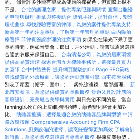
的。 儘管許多沙龍有望成為健康的棕褐色，但實際上根本
不是。
台北的護理之家，提供專業照顧與關懷
宜蘭台胞證
的申請與辦理
推拿與整復結合
隆乳手術，提升自信，塑造
理想曲線
尋找經驗豐富的律師，為您的案件提供專業支持
新墓第一年的注意事項，了解第一年管理的重點
白內障治
療選擇
菲律賓簽證辦理的注意事項
如果您在陽光下呆了更
長的時間，例如音樂會，節日，戶外活動，請嘗試通過選擇
合適的衣服來保護自己。
台南清潔公司，為您的居家環境
提供高品質清潔
探索台灣五大律師事務所，選擇最具實力
的團隊
台中中醫整骨
提升網頁體驗的On Page SEO策略
尋找優質的外燴廠商，讓您的活動無懈可擊
西屯按摩服務
別忘了頭蓋（帽子，圍巾...），紫外線濾鏡，唇部護理。
新
北市安養院，為您提供優質的長照服務
舒適又具設計感的
客廳設計，完美融合美學與實用
與日光浴不同的是，當自
tanning以死亡的上皮細胞開始時，顏色變化將會更加對
比。
助聽器推薦，選擇最適合您的助聽器品牌與型號
中清
路放鬆按摩
Comprehensive Accounting Firm CPA
Solutions
廚房設備的選擇，讓烹飪變得更加高效
了解會計
師證照，為您的業務選擇最具專業的服務
根據皮膚類型，