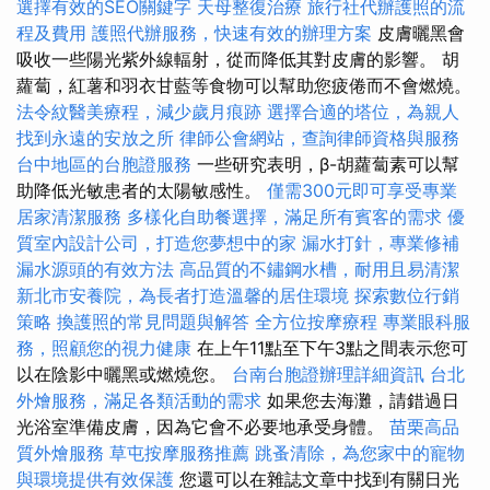
選擇有效的SEO關鍵字
天母整復治療
旅行社代辦護照的流
程及費用
護照代辦服務，快速有效的辦理方案
皮膚曬黑會
吸收一些陽光紫外線輻射，從而降低其對皮膚的影響。 胡
蘿蔔，紅薯和羽衣甘藍等食物可以幫助您疲倦而不會燃燒。
法令紋醫美療程，減少歲月痕跡
選擇合適的塔位，為親人
找到永遠的安放之所
律師公會網站，查詢律師資格與服務
台中地區的台胞證服務
一些研究表明，β-胡蘿蔔素可以幫
助降低光敏患者的太陽敏感性。
僅需300元即可享受專業
居家清潔服務
多樣化自助餐選擇，滿足所有賓客的需求
優
質室內設計公司，打造您夢想中的家
漏水打針，專業修補
漏水源頭的有效方法
高品質的不鏽鋼水槽，耐用且易清潔
新北市安養院，為長者打造溫馨的居住環境
探索數位行銷
策略
換護照的常見問題與解答
全方位按摩療程
專業眼科服
務，照顧您的視力健康
在上午11點至下午3點之間表示您可
以在陰影中曬黑或燃燒您。
台南台胞證辦理詳細資訊
台北
外燴服務，滿足各類活動的需求
如果您去海灘，請錯過日
光浴室準備皮膚，因為它會不必要地承受身體。
苗栗高品
質外燴服務
草屯按摩服務推薦
跳蚤清除，為您家中的寵物
與環境提供有效保護
您還可以在雜誌文章中找到有關日光