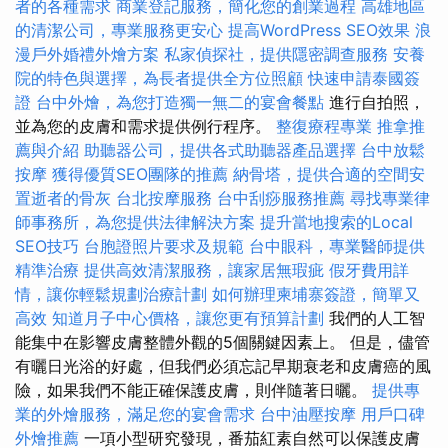
者的各種需求
商業登記服務，簡化您的創業過程
高雄地區
的清潔公司，專業服務更安心
提高WordPress SEO效果
浪
漫戶外婚禮外燴方案
私家偵探社，提供隱密調查服務
安養
院的特色與選擇，為長者提供全方位照顧
快速申請泰國簽
證
台中外燴，為您打造獨一無二的宴會餐點
進行自拍照，
並為您的皮膚和需求提供例行程序。
整復療程專業
推拿推
薦與介紹
助聽器公司，提供各式助聽器產品選擇
台中放鬆
按摩
獲得優質SEO團隊的推薦
納骨塔，提供合適的空間安
置逝者的骨灰
台北按摩服務
台中刮痧服務推薦
尋找專業律
師事務所，為您提供法律解決方案
提升當地搜索的Local
SEO技巧
台胞證照片要求及規範
台中眼科，專業醫師提供
精準治療
提供高效清潔服務，讓家居無瑕疵
假牙費用詳
情，讓你輕鬆規劃治療計劃
如何辦理柬埔寨簽證，簡單又
高效
知道月子中心價格，讓您更有預算計劃
我們的人工智
能集中在影響皮膚整體外觀的5個關鍵因素上。 但是，儘管
有曬日光浴的好處，但我們必須忘記早期衰老和皮膚癌的風
險，如果我們不能正確保護皮膚，則伴隨著日曬。
提供專
業的外燴服務，滿足您的宴會需求
台中油壓按摩
用戶口碑
外燴推薦
一項小型研究發現，番茄紅素自然可以保護皮膚