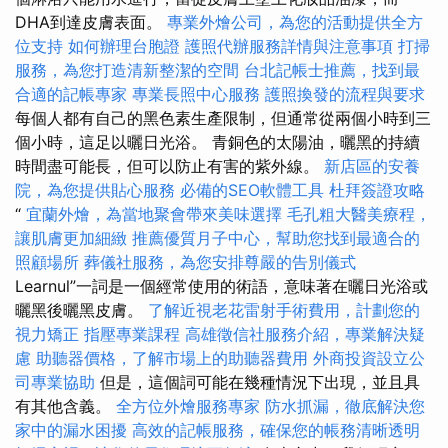
DHA到達皮膚表面。
專業外燴公司，為您的活動提供全方
位支持
如何辦理台胞證
護照代辦服務詳情與注意事項
打掃
服務，為您打造清新整潔的空間
台北記帳士推薦，找到最
合適的記帳專家
專業長照中心服務
護照換發的流程與要求
每個人都有自己的黑色素生產限制，但通常從兩個小時到三
個小時，這足以曬日光浴。 青銅色的太陽油，曬黑的持續
時間盡可能長，但可以防止有害的紫外線。
新店區的安養
院，為您提供貼心服務
必備的SEO軟體工具
杜拜簽證攻略
“
宜蘭外燴，為當地聚會帶來美味選擇
毛孔粗大醫美療程，
讓肌膚更加細緻
推薦優質月子中心，幫助您找到最適合的
照顧場所
葬儀社服務，為您安排尊嚴的告別儀式
Learnul”一詞是一個經常使用的術語，意味著在曬日光浴或
曬黑後曬黑皮膚。
了解近視老花雷射手術費用，計劃您的
視力矯正
指壓專業課程
高雄徵信社服務介紹，專業解決疑
慮
助聽器價格，了解市場上的助聽器費用
外商投資設立公
司專業協助
但是，這個詞可能在幾種情況下出現，並且具
有其他含義。
全方位外燴服務專家
防水抓漏，徹底解決您
家中的漏水困擾
高效的記帳服務，確保您的帳務清晰透明