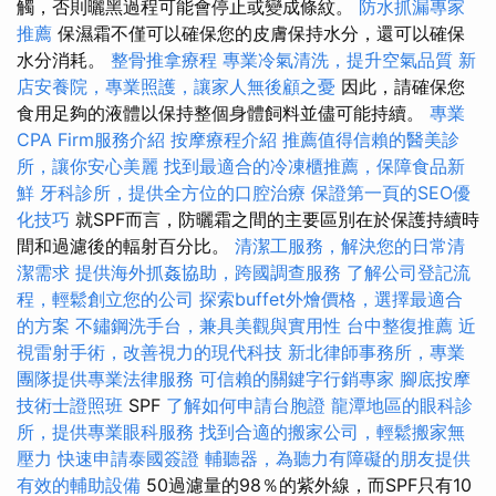
觸，否則曬黑過程可能會停止或變成條紋。
防水抓漏專家
推薦
保濕霜不僅可以確保您的皮膚保持水分，還可以確保
水分消耗。
整骨推拿療程
專業冷氣清洗，提升空氣品質
新
店安養院，專業照護，讓家人無後顧之憂
因此，請確保您
食用足夠的液體以保持整個身體飼料並儘可能持續。
專業
CPA Firm服務介紹
按摩療程介紹
推薦值得信賴的醫美診
所，讓你安心美麗
找到最適合的冷凍櫃推薦，保障食品新
鮮
牙科診所，提供全方位的口腔治療
保證第一頁的SEO優
化技巧
就SPF而言，防曬霜之間的主要區別在於保護持續時
間和過濾後的輻射百分比。
清潔工服務，解決您的日常清
潔需求
提供海外抓姦協助，跨國調查服務
了解公司登記流
程，輕鬆創立您的公司
探索buffet外燴價格，選擇最適合
的方案
不鏽鋼洗手台，兼具美觀與實用性
台中整復推薦
近
視雷射手術，改善視力的現代科技
新北律師事務所，專業
團隊提供專業法律服務
可信賴的關鍵字行銷專家
腳底按摩
技術士證照班
SPF
了解如何申請台胞證
龍潭地區的眼科診
所，提供專業眼科服務
找到合適的搬家公司，輕鬆搬家無
壓力
快速申請泰國簽證
輔聽器，為聽力有障礙的朋友提供
有效的輔助設備
50過濾量的98％的紫外線，而SPF只有10