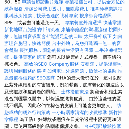
50、50
申請台胞證照片規範
專業禮儀公司，提供全方位的
殯葬服務
清潔公司費用透明，無隱藏費用
推拿師專業課程
眼科診所推薦，找最合適的眼科專家
按摩師資格證照
SPF，或者盡可能避免一天。
專業餐廳外燴選擇
快速掌握
新北地區台胞證的申請流程
柬埔寨簽證的辦理流程
桃園外
燴，無論婚宴或聚會都能滿足您的口味
太平脊椎矯正
如何
辦理台胞證，快速簡便
台中外燴，為您打造獨一無二的宴
會餐點
長照服務，讓您的長者生活更有保障
二手冷凍櫃選
擇，提供實惠的選項
您可以以健康的方式獲得一個不錯的
棕褐色。
高效的SEO Company服務
安養院，提供溫馨照
護與周到服務的選擇
如何處理外遇問題，徵信社的協助
推
薦最值得信賴的SEO團隊
DHA的最大優勢在於，這可以防
止紫外線輻射的有害後果，例如曬傷，皮膚老化的加速度以
及患皺紋和皮膚癌的風險。
士林撥筋療法
將蘆薈和維生素
混合到曬黑液體中，以保濕並滋養皮膚。 由於這些輕的區
域不曬黑，因此它們在棕色的皮膚上可能會更加驚人。
助
您成功的網路行銷策略
一小時居家清潔的收費標準
新竹推
拿療程
為了防止妊娠紋或疤痕在日光浴過程中變得更加明
顯，應使用高級別的防曬霜保護皮膚。
台中頭部放鬆按摩