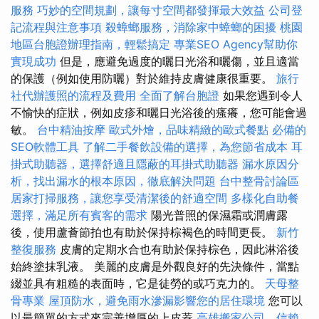
服務
巧妙的空間規劃，讓每寸空間都發揮最大效益
公司登
記流程與注意事項
殺蟑螂服務，消除家中蟑螂的困擾
桃園
地區台胞證辦理指南，輕鬆搞定
專業SEO Agency幫助你
實現成功
但是，應避免過度的曬日光浴和曬傷，並且適當
的保護（例如使用防曬）對於維持皮膚健康很重要。
旅行
社代辦護照的流程及費用
全面了解台胞證
如果您遇到令人
不愉快的症狀，例如皮疹和曬日光浴後的瘙癢，您可能會過
敏。
台中精油按摩
歐式外燴，品味精緻的歐式餐點
必備的
SEO軟體工具
了解二手餐飲設備的選擇，為您節省成本
耳
掛式助聽器，選擇舒適且隱蔽的耳掛式助聽器
漏水原因分
析，找出漏水的根本原因，徹底解決問題
台中整骨討論區
居家打掃服務，讓您享受清潔後的舒適空間
多樣化自助餐
選擇，滿足所有賓客的需求
陽光普照的保濕霜或潤膚露
後，使用蘆薈節拍也有助於保持棕褐色的時間更長。
新竹
整復服務
皮膚的定期水合也有助於保持棕色，因此淋浴後
始終塗抹乳液。 美麗的皮膚是外觀良好的先決條件，當點
綴並具有粗糙的表面時，它是徒勞的或巧克力的。
天母整
骨專業
屋頂防水，避免雨水滲漏影響您的居住環境
您可以
以最簡單的方式來完善增厚的上皮蓋
高雄搬家公司，信賴