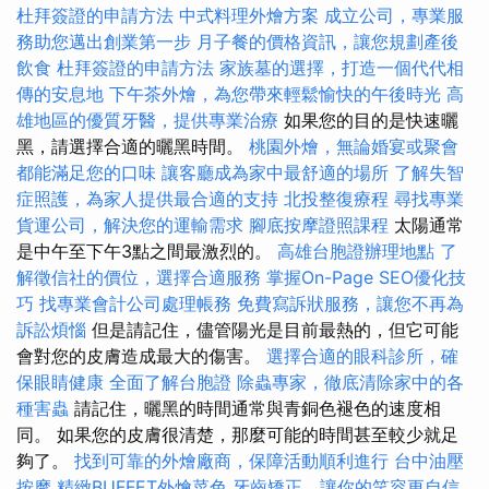
杜拜簽證的申請方法
中式料理外燴方案
成立公司，專業服
務助您邁出創業第一步
月子餐的價格資訊，讓您規劃產後
飲食
杜拜簽證的申請方法
家族墓的選擇，打造一個代代相
傳的安息地
下午茶外燴，為您帶來輕鬆愉快的午後時光
高
雄地區的優質牙醫，提供專業治療
如果您的目的是快速曬
黑，請選擇合適的曬黑時間。
桃園外燴，無論婚宴或聚會
都能滿足您的口味
讓客廳成為家中最舒適的場所
了解失智
症照護，為家人提供最合適的支持
北投整復療程
尋找專業
貨運公司，解決您的運輸需求
腳底按摩證照課程
太陽通常
是中午至下午3點之間最激烈的。
高雄台胞證辦理地點
了
解徵信社的價位，選擇合適服務
掌握On-Page SEO優化技
巧
找專業會計公司處理帳務
免費寫訴狀服務，讓您不再為
訴訟煩惱
但是請記住，儘管陽光是目前最熱的，但它可能
會對您的皮膚造成最大的傷害。
選擇合適的眼科診所，確
保眼睛健康
全面了解台胞證
除蟲專家，徹底清除家中的各
種害蟲
請記住，曬黑的時間通常與青銅色褪色的速度相
同。 如果您的皮膚很清楚，那麼可能的時間甚至較少就足
夠了。
找到可靠的外燴廠商，保障活動順利進行
台中油壓
按摩
精緻BUFFET外燴菜色
牙齒矯正，讓你的笑容更自信