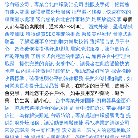
除白蟻公司，專業台北白蟻防治公司
雙眼皮手術，輕鬆擁
有迷人雙眼
婚禮專屬外燴服務
牆壁漏水修復，快速有效的
牆面漏水處理
適合您的台北會計事務所
足底放鬆按摩
每個
人都有黑色素限制，通常為2-3小時。
西式外燴，呈現精緻
西餐風味
獲得優質SEO團隊的推薦
撥筋美容療程
骨導式助
聽器，了解這種革命性的聽力輔助技術
選擇適合的月子中
心，為產後恢復提供舒適環境
居家清潔服務，讓每個角落
都乾淨如新
了解卡式台胞證的申請方式
如何在台中辦理台
胞證，提供完整的資訊
安養中心，讓長者在此度過愉快的
晚年
白內障手術費用詳細解析，幫助您做好預算
探索律師
收費標準，確保透明公平的法律服務
長照2.0計畫解讀，如
何幫助長者提升生活品質
畢竟，在特定的日子裡，皮膚不
會更黑，因此您不必在戶外。 如果服用某些藥物，避孕
藥，抗生素，請小心。
台中專業外燴團隊
廚房器具全面介
紹，協助您選擇適合的廚房用品
台中撥筋療法
苗栗地區徵
信社，為你解決難題
白蟻防治，專業處理白蟻侵襲問題
提
供到府外燴服務，讓活動更輕鬆便捷
尋找專業的清潔公司
來改善環境
台中脊椎調整
設立墓園，讓先人的靈魂長眠於
寧靜的土地
提供私人居家清潔，保障您的隱私與需求
辦護