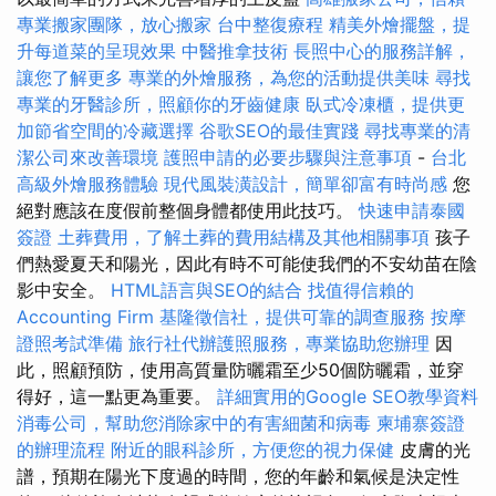
專業搬家團隊，放心搬家
台中整復療程
精美外燴擺盤，提
升每道菜的呈現效果
中醫推拿技術
長照中心的服務詳解，
讓您了解更多
專業的外燴服務，為您的活動提供美味
尋找
專業的牙醫診所，照顧你的牙齒健康
臥式冷凍櫃，提供更
加節省空間的冷藏選擇
谷歌SEO的最佳實踐
尋找專業的清
潔公司來改善環境
護照申請的必要步驟與注意事項
-
台北
高級外燴服務體驗
現代風裝潢設計，簡單卻富有時尚感
您
絕對應該在度假前整個身體都使用此技巧。
快速申請泰國
簽證
土葬費用，了解土葬的費用結構及其他相關事項
孩子
們熱愛夏天和陽光，因此有時不可能使我們的不安幼苗在陰
影中安全。
HTML語言與SEO的結合
找值得信賴的
Accounting Firm
基隆徵信社，提供可靠的調查服務
按摩
證照考試準備
旅行社代辦護照服務，專業協助您辦理
因
此，照顧預防，使用高質量防曬霜至少50個防曬霜，並穿
得好，這一點更為重要。
詳細實用的Google SEO教學資料
消毒公司，幫助您消除家中的有害細菌和病毒
柬埔寨簽證
的辦理流程
附近的眼科診所，方便您的視力保健
皮膚的光
譜，預期在陽光下度過的時間，您的年齡和氣候是決定性