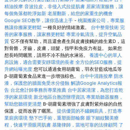
精油按摩
音波拉皮，非侵入式拉提肌膚
居家清潔服務，讓
每個角落都乾淨如新
老屋翻新，給您的家重生的機會
Google SEO教學，讓你迅速上手
-
桃園搬家公司，專業服
務讓你搬家更輕鬆
一種良好的情緒激素。
台中整骨技術
完
善的家事服務，讓家務更輕鬆
專業冷氣清洗，提升空氣品
質
它不僅有幫助，而且還會產生與皮膚接觸的維生素D，這
對骨骼，牙齒，皮膚，頭髮，指甲和免疫力有益。 如果您
想長時間曬黑，請用不冷不熱的水淋浴。
養護中心的單人
房設施，適合需要安靜環境的長者
全方位的SEO服務，提
升網站曝光度
您可以通過食用胡蘿蔔，羽衣甘藍或地瓜等
β-胡蘿蔔素食品來進一步增強棕色。
台中中清路按摩
防水
漆，保護您的牆面免受水分侵蝕
解讀Google Analytics報
告
台北會計師事務所專業推薦
台中居家清潔，為您打造乾
淨的家居環境
新北地區台胞證辦理資訊
專業助聽器服務，
幫助您聽得更清楚
Β-胡蘿蔔素增強了皮膚對紫外線的自然
保護，從而改善了曬黑。
提供優質的不鏽鋼廚具，打造專
業廚房環境
墊下巴手術，重塑面部輪廓
眼下細紋醫美療
程，快速平滑眼周肌膚
基隆律師，當地可靠的法律顧問
了