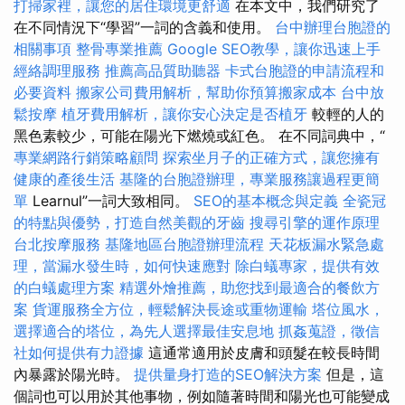
打掃家裡，讓您的居住環境更舒適
在本文中，我們研究了
在不同情況下“學習”一詞的含義和使用。
台中辦理台胞證的
相關事項
整骨專業推薦
Google SEO教學，讓你迅速上手
經絡調理服務
推薦高品質助聽器
卡式台胞證的申請流程和
必要資料
搬家公司費用解析，幫助你預算搬家成本
台中放
鬆按摩
植牙費用解析，讓你安心決定是否植牙
較輕的人的
黑色素較少，可能在陽光下燃燒或紅色。 在不同詞典中，“
專業網路行銷策略顧問
探索坐月子的正確方式，讓您擁有
健康的產後生活
基隆的台胞證辦理，專業服務讓過程更簡
單
Learnul”一詞大致相同。
SEO的基本概念與定義
全瓷冠
的特點與優勢，打造自然美觀的牙齒
搜尋引擎的運作原理
台北按摩服務
基隆地區台胞證辦理流程
天花板漏水緊急處
理，當漏水發生時，如何快速應對
除白蟻專家，提供有效
的白蟻處理方案
精選外燴推薦，助您找到最適合的餐飲方
案
貨運服務全方位，輕鬆解決長途或重物運輸
塔位風水，
選擇適合的塔位，為先人選擇最佳安息地
抓姦蒐證，徵信
社如何提供有力證據
這通常適用於皮膚和頭髮在較長時間
內暴露於陽光時。
提供量身打造的SEO解決方案
但是，這
個詞也可以用於其他事物，例如隨著時間和陽光也可能變成