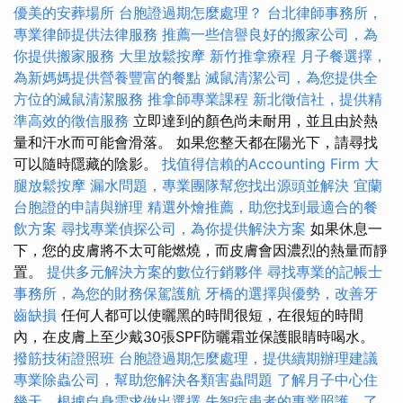
優美的安葬場所
台胞證過期怎麼處理？
台北律師事務所，
專業律師提供法律服務
推薦一些信譽良好的搬家公司，為
你提供搬家服務
大里放鬆按摩
新竹推拿療程
月子餐選擇，
為新媽媽提供營養豐富的餐點
滅鼠清潔公司，為您提供全
方位的滅鼠清潔服務
推拿師專業課程
新北徵信社，提供精
準高效的徵信服務
立即達到的顏色尚未耐用，並且由於熱
量和汗水而可能會滑落。 如果您整天都在陽光下，請尋找
可以隨時隱藏的陰影。
找值得信賴的Accounting Firm
大
腿放鬆按摩
漏水問題，專業團隊幫您找出源頭並解決
宜蘭
台胞證的申請與辦理
精選外燴推薦，助您找到最適合的餐
飲方案
尋找專業偵探公司，為你提供解決方案
如果休息一
下，您的皮膚將不太可能燃燒，而皮膚會因濃烈的熱量而靜
置。
提供多元解決方案的數位行銷夥伴
尋找專業的記帳士
事務所，為您的財務保駕護航
牙橋的選擇與優勢，改善牙
齒缺損
任何人都可以使曬黑的時間很短，在很短的時間
內，在皮膚上至少戴30張SPF防曬霜並保護眼睛時喝水。
撥筋技術證照班
台胞證過期怎麼處理，提供續期辦理建議
專業除蟲公司，幫助您解決各類害蟲問題
了解月子中心住
幾天，根據自身需求做出選擇
失智症患者的專業照護，了