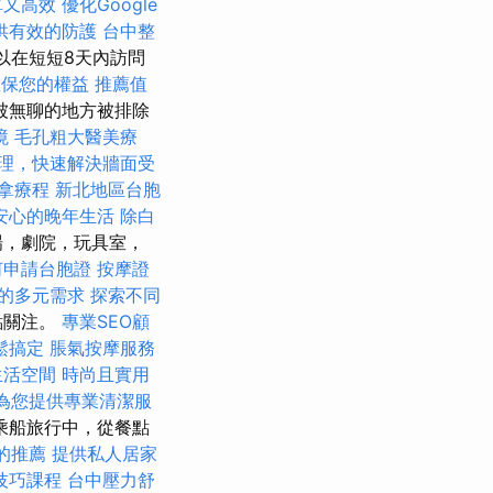
單又高效
優化Google
供有效的防護
台中整
您可以在短短8天內訪問
確保您的權益
推薦值
被無聊的地方被排除
境
毛孔粗大醫美療
理，快速解決牆面受
拿療程
新北地區台胞
安心的晚年生活
除白
場，劇院，玩具室，
何申請台胞證
按摩證
的多元需求
探索不同
點關注。
專業SEO顧
鬆搞定
脹氣按摩服務
生活空間
時尚且實用
為您提供專業清潔服
乘船旅行中，從餐點
的推薦
提供私人居家
技巧課程
台中壓力舒