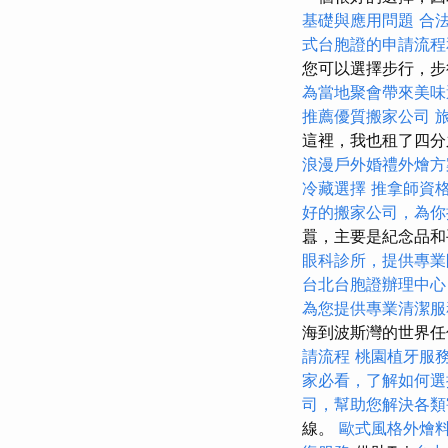
基礎與應用問題
合
式台胞證的申請流程
您可以選擇步行，步
為當地聚會帶來美味
推薦優質搬家公司
這裡，我也租了四分
浪漫戶外婚禮外燴
冷藏選擇
推拿師資
好的搬家公司，為你
囂，主要是紀念品
眼科診所，提供專業
台北台胞證辦理中心
為您提供專業清潔服
海到波斯灣的世界任
請流程
桃園植牙服
家必看，了解如何選
司，幫助您解決各類
線。
歐式風格外燴