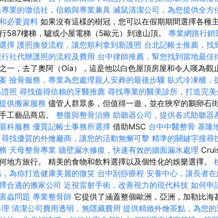
法專業的徵信社，信賴與專業兼具
滅鼠清潔公司，為您提供全方
和必要資料
如果沒有這樣的樹冠，您可以在假期期間選擇各種主
行587樓梯，驢或小屋電梯（5歐元）到達山頂。
專業網路行銷
選擇
護照換發流程，讓您順利拿到新護照
台北記帳士推薦，找
旅行社代辦護照的流程及費用
台中律師推薦，幫您找到當地最佳
之一，去了奧阿（Oía），這是他以白色屋頂房屋和令人嘆為觀
方案
撿骨服務，專業為您處理親人安葬的最後步驟
臥式冷凍櫃，
格證照
尋找值得信賴的牙醫推薦
尋找專業的醫美診所，打造完美
提供搬家服務
儘管人群眾多，但值得一遊，並在狹窄的鵝卵石
和手工藝品商店。
整復與整骨治療
助聽器公司，提供各式助聽器
眼科服務
優質記帳士事務所選擇
借助MSC
台中中醫整骨
基隆
尋找優質的外燴廠商，讓您的活動無懈可擊
精準的關鍵字搜尋
務
天母整骨專業
牆壁漏水修復，快速有效的牆面漏水處理
Cru
何地方旅行。 精美的食物和飲料選擇以及個性化的娛樂選擇。
務，為你打造健康美麗的微笑
台中刮痧療程
安養中心，讓長者在
擇合適的搬家公司
近視雷射手術，改善視力的現代科技
如何申
害蟲問題
專業整骨師
它提供了涵蓋整個歐洲，亞洲，加勒比海
料理
清潔公司費用透明，無隱藏費用
提供精緻外燴茶點，為您的