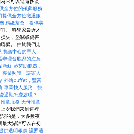
因為它可以巡遊多麼
供全方位的殯葬服務
司提供全方位搬遷服
團
精緻茶會，提供美
宜。 科學家最近才
，損失，盜竊或傷害
聯繫。 由於我們走
人養護中心的單人
區辦理台胞證的注意
品新鮮
藍芽助聽器，
，專業照護，讓家人
點
外燴buffet，豐富
務
專業找人服務，快
證過期怎麼處理？
中推拿服務
天母推拿
，上次我們來到這裡
驚訝的是，大多數夜
個最大湖泊可以在初
提供透明報價
護照過