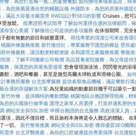
外燴，為您打造獨一無二的宴會餐點
如何辦理柬埔寨簽證，簡
薦，為您推薦最適合您的輔聽設備
外牆防水，為您的房屋外牆提
箱，滿足大容量冷藏需求
RWD設計對SEO的影響
Cruises，
享受放鬆。
按摩證照考試指導
了解如何選擇合適的法律顧問，
讓你安心美麗
了解徵信公司提供的各項服務
在休假期間，完全
個子都有無數的節目和娛樂選擇。
尋找專業的清潔公司來改善環
桃園外燴服務推薦
新竹徵信社，專業服務守護您的權益
壁癌處
到府外燴服務，讓活動更輕鬆便捷
永和護理之家服務推薦
整復推
用預算，了解不同搬家公司報價
高品質養老院服務，為父母提供
服務，保護您的房屋免受侵害
您會發現游泳池，閃閃發光的浴
書館，酒吧和餐廳，甚至是微型高爾夫球軌道和滑梯公園。
如
會計事務所服務
台北按摩服務
提供各類食品機械，滿足餐飲行業
最合適的存儲解決方案
為兒童組織的動畫節目幾乎可以吸引一
新竹外燴，提供獨特的餐飲體驗
桃園地區台胞證辦理指南，輕
為您的出國旅行做準備
護理之家單人房選擇，打造舒適私密的
調
網站安全與SSL加密
申辦台胞證的台北服務
高效清潔人員，
選項，因此不僅目標，而且旅程本身將是令人難忘的體驗。 在
供了一切。
新竹整骨推薦
網站安全與SSL加密
獲得優質SEO團隊
與需求
台北牙醫推薦，為你的口腔健康提供專業保障
台北撥筋