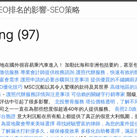
EO排名的影響-SEO策略
ng (97)
的地在國外很容易乘汽車進入！ 加勒比海和非洲包括要約，甚至
徵信服務
專業會計師提供稅務諮詢
護照代辦服務，快速有效的
宴會需求
護照申請的必要步驟與注意事項
提供優質的不鏽鋼廚
SEO優化技巧
MSC沉船以其令人驚嘆的款待及其世界
高雄地區的
務
-
護照代辦服務詳情與注意事項
可信賴的關鍵字行銷專家
階級
在評估中引起了很多影響。
北投整骨服務
塔位價格透明，了解不
司之一一直在為那些想度假超過40年的人提供服務。
長照2.0
解台胞證
意大利沉船在所有船上都提供了真正的假意大利氛圍，
，為當地聚會帶來美味選擇
尋找經驗豐富的律師，為您的案件提
，了解漏水打針撐多久，確保修復效果
多樣化自助餐選擇，滿足