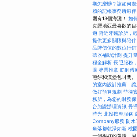
期怎麼辦？該如何處
賴的記帳事務所夥伴
圍有13個海灘！
如
克羅地亞最喜歡的目
適
附近牙醫診所，
提供更多關懷與陪伴
品牌價值的數位行銷
聽器補助計劃
提升當
程全解析
長照服務
眼
專業推拿
筋師傅
煎餅和漢堡包封閉。 
的室內設計推薦，讓
做好預算規劃
菲律
務所，為您的財務保
台胞證辦理資訊
骨
時光
北投按摩服務
Company服務
防水
角落都乾淨如新
桃
一個很好的選擇，