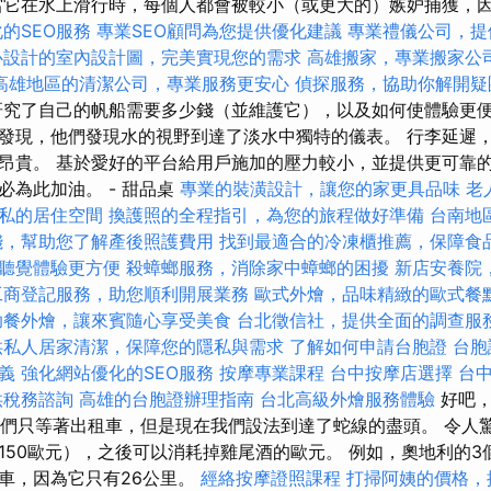
它在水上滑行時，每個人都會被較小（或更大的）嫉妒捕獲，
的SEO服務
專業SEO顧問為您提供優化建議
專業禮儀公司，提
心設計的室內設計圖，完美實現您的需求
高雄搬家，專業搬家公
高雄地區的清潔公司，專業服務更安心
偵探服務，協助你解開疑
究了自己的帆船需要多少錢（並維護它），以及如何使體驗更便
發現，他們發現水的視野到達了淡水中獨特的儀表。 行李延遲
昂貴。 基於愛好的平台給用戶施加的壓力較小，並提供更可靠的
必為此加油。 - 甜品桌
專業的裝潢設計，讓您的家更具品味
老
私的居住空間
換護照的全程指引，為您的旅程做好準備
台南地
錢，幫助您了解產後照護費用
找到最適合的冷凍櫃推薦，保障食
聽覺體驗更方便
殺蟑螂服務，消除家中蟑螂的困擾
新店安養院
工商登記服務，助您順利開展業務
歐式外燴，品味精緻的歐式餐
助餐外燴，讓來賓隨心享受美食
台北徵信社，提供全面的調查服
供私人居家清潔，保障您的隱私與需求
了解如何申請台胞證
台胞
義
強化網站優化的SEO服務
按摩專業課程
台中按摩店選擇
台
供稅務諮詢
高雄的台胞證辦理指南
台北高級外燴服務體驗
好吧
，我們只等著出租車，但是現在我們設法到達了蛇線的盡頭。 令人
150歐元），之後可以消耗掉雞尾酒的歐元。 例如，奧地利的3
車，因為它只有26公里。
經絡按摩證照課程
打掃阿姨的價格，