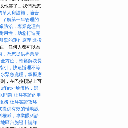
笑了... 我們為您
的單人房設施，適合
，了解第一年管理的
蟻防治，專業處理白
耐用性，助您打造完
引擎的運作原理
北投
在，任何人都可以為
員，為您提供專業清
務全方位，輕鬆解決長
指引，快速辦理不等
漏水緊急處理，掌握應
否則，在巴拉頓湖上可
uffet外燴價格，選
水問題
杜拜簽證的申
服務
杜拜簽證攻略
友提供有效的輔助設
科權威，專業眼科診
雄地區台胞證申請詳