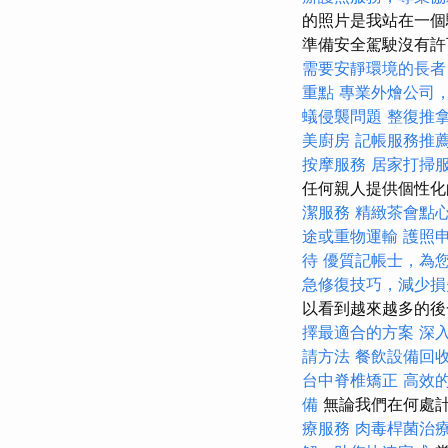
的照片是我站在一個
準備安全駕駛沒有
需要安靜環境的長者
重點
專業外燴公司
蟻侵襲問題
整復推
美廚房
記帳服務推
按摩服務
居家打掃
任何親人提供個性
潔服務
精緻茶會點
途或重物運輸
護照
待
優質記帳士，為
急修復技巧，減少損
以看到越來越多的
擇最適合的方案
深入
請方法
餐飲設備回
台中脊椎矯正
高效
備
無論我們在何處
療服務
肉毒桿菌治