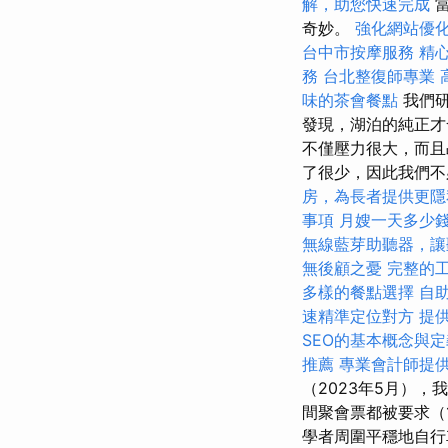
解，助您快速完成
當
奇妙。
強化網站優化
台中市按摩服務
精
務
台北整復師專業
味的茶會餐點
我們研
發現，湖泊的純正才
不僅壓力很大，而且
了很少，因此我們不
房，為長者提供更隱
事項
月嫂一天多少
無線藍芽助聽器，讓
無後顧之憂
完整的
多樣的餐點選擇
自
速精準定位對方
提
SEO的基本概念與定
推薦
專業會計師提
（2023年5月）
間聚會票都被要求（
學者周圍平穩地自行