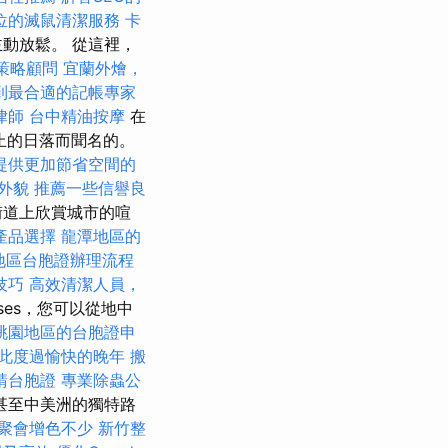
位的滅鼠清潔服務
卡
動放鬆。 從這裡，
策略顧問
宜蘭外燴，
到最合適的記帳專家
律師
台中精油按摩
在
止的日落而聞名的。
提供更加節省空間的
外貌
推薦一些信譽良
街道上欣賞城市的喧
產品選擇
龍潭地區的
地區台胞證辦理流程
技巧
高效清潔人員，
ises，您可以從地中
桃園地區的台胞證申
此度過愉快的晚年
搬
請台胞證
專業除蟲公
甚至中美洲的獨特路
聚會增色不少
新竹整