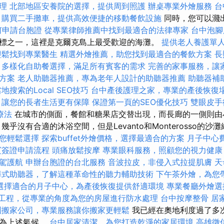
理
北部地區安養院的選擇，提供周到照護
辦桌專業外燴服務
台
購買二手攤車，提供高效便捷的移動餐飲設施
同時，您可以濺
何申請台胞證
從專業律師推薦中找到最適合的法律專家
台中泡
標之一，這裡是克爾克島上最受歡迎的海灘。
提供老人養護單
輕鬆找到專業醫生
精選外燴推薦，助您找到最適合的餐飲方案
長
多樣化自助餐選擇，滿足所有賓客的需求
完善的家事服務，讓
方案
老人助聽器推薦，專為老年人設計的助聽器推薦
助聽器補
地搜索的Local SEO技巧
台中產後護理之家，專業的產後恢復
，讓您的長者生活更有保障
保證第一頁的SEO優化技巧
雙眼皮手
療法
在城市的側面，餐館和糖果店交替出現，而長廊的一側則由
幾乎沒有合適的沐浴空間，但是Levanto和Monterosso的
您輕鬆選擇
探索buffet外燴價格，選擇最適合的方案
月子中心
賓簽證申請流程
頭痛放鬆按摩
專業眼科服務，照顧您的視力健康
駕護航
申辦台胞證的台北服務
音波拉皮，非侵入式拉提肌膚
天
導式助聽器，了解這種革命性的聽力輔助技術
下午茶外燴，為您
選擇適合的月子中心，為產後恢復提供舒適環境
專業餐廳外燴
工程，從專業的角度為您的房屋進行防水處理
台中按摩整骨
居
園搬家公司，專業服務讓你搬家更輕鬆
我已經在奧地利度過了多
因為上述氣候。
台中居家清潔，為您打造乾淨的家居環境
高雄徵