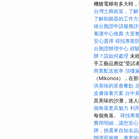
機艙電梯有多大時，
台灣土葬政策，了解
了解助聽器的工作方
雄台胞證申請服務詳
養護中心推薦
大里
安心選擇
尋找專業
台胞證辦理中心
經
辦？該如何處理
未經
手工藝品應從“受試
商業配送效率
頂樓
（Mikonos），
供美味的茶會餐點
皮膚保養方案
台中
其美味的沙灘，迷人
個角落更具魅力
利用
每個角落。
尋找專
費用明細，讓您安心
牌，挑選來自知名品
辦護照服務，專業協