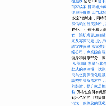
復服務
借助Tui
台中
商家檔案
輔聽器推
復服務推薦
四門冰
多達7個城市，同時
得信賴的醫美診所，
在外。 小孩子和大
程，讓肌膚更加細緻
潮及霉菌問題
提供
證辦理資訊
搬家費
蟻公司，專業除白蟻
健身和健康部分，圖
照培訓班
專屬台北
款式的冷凍櫃，找到
問為您提供優化建議
護照申請所需材料，
的裝潢，提升家居格
務
價格包含所有此類
到出色的節目都提
清潔，保障您的隱私