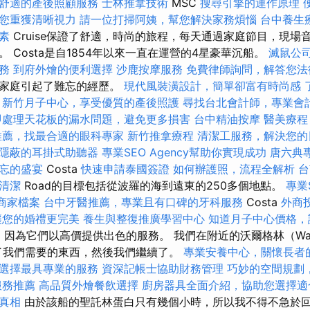
舒適的產後照顧服務
士林推拿技術
MSC
搜尋引擎的運作原理
您重獲清晰視力
請一位打掃阿姨，幫您解決家務煩惱
台中養生
素
Cruise保證了舒適，時尚的旅程，每天通過家庭節目，現場
 Costa是自1854年以來一直在運營的4星豪華沉船。
滅鼠公
務
到府外燴的便利選擇
沙鹿按摩服務
免費律師詢問，解答您法
多家庭引起了難忘的經歷。
現代風裝潢設計，簡單卻富有時尚感
新竹月子中心，享受優質的產後照護
尋找台北會計師，專業會
即處理天花板的漏水問題，避免更多損害
台中精油按摩
醫美療程
推薦，找最合適的眼科專家
新竹推拿療程
清潔工服務，解決您的
隱蔽的耳掛式助聽器
專業SEO Agency幫助你實現成功
唐六典
忘的盛宴
Costa
快速申請泰國簽證
如何辦護照，流程全解析
台
清潔
Road的目標包括從波羅的海到遠東的250多個地點。
專業
e商家檔案
台中牙醫推薦，專業且有口碑的牙科服務
Costa
外商
讓您的婚禮更完美
養生與整復推廣學習中心
知道月子中心價格，
歡迎，因為它們以高價提供出色的服務。 我們在附近的沃爾格林（Walg
購買了我們需要的東西，然後我們繼續了。
專業安養中心，關懷長者
選擇最具專業的服務
資深記帳士協助財務管理
巧妙的空間規劃
服務推薦
高品質外燴餐飲選擇
廚房器具全面介紹，協助您選擇適
真相
由於該船的聖託林蛋白只有幾個小時，所以我不得不急於