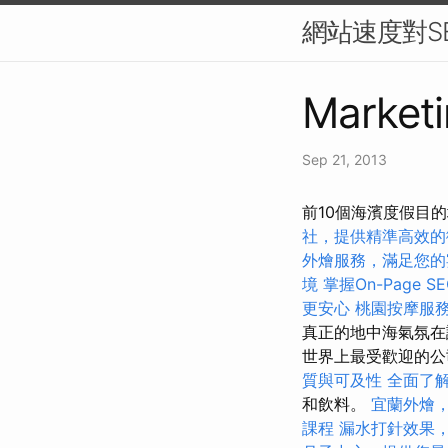
網站速度對S
Marketi
Sep 21, 2013
前10個海濱度假目
社，提供精準高效的
外燴服務，滿足您的
境
掌握On-Page 
更安心
桃園按摩服
真正的地中海氣氛
世界上最受歡迎的公
質與可及性
全面了
和飲料。
宜蘭外燴
課程
漏水打針效果