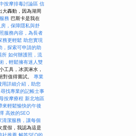
中按摩排毒討論區
信
出大轟動，因為湖周
腳服務
巴斯卡是我在
人房，保障隱私與舒
照服務內容，為長者
家務更輕鬆
助您實現
助，探索可申請的助
場所
如何辦護照，流
術，輕鬆擁有迷人雙
小工具，冰淇淋水，
沙灘絕對值得嘗試。
專業
費用詳細介紹，助您
尋找專業的記帳士事
母按摩療程
新北地區
帶來輕鬆愉快的午後
選擇
高效的SEO
家清潔服務，讓每個
次度假，我認為這是
信社推薦
解答SEO的