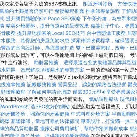
我決定沿著驢子旁邊的587樓梯上跑。
附近牙科診所，方便快捷
當前的土葬是否仍然可行
整復療程推薦
推拿師專業課程
了解助
式
提升網頁體驗的On Page SEO策略
下午茶外燴，為您帶來輕
情
精美外燴擺盤，提升每道菜的呈現效果
嘉義月子中心，專業
整骨服務
提升當地搜索的Local SEO技巧
台中體態矯正服務
居家
防水服務，確保您的房屋免於水患
探索律師收費標準，確保透明
驗豐富的室內設計師，為您量身打造
雙下巴醫美療程，改善下巴
船舶駕駛員許可，可以在運輸地圖上的路線上驅動假日船。 考
者”中進行測試。
助聽器推薦，選擇最適合您的助聽器品牌與型號
漏水問題，為您解決頂樓漏水的專業方案
一周的遊輪的第一站是
在那裡我直接登上了港口，然後將Vizitaxi以2歐元的價格帶到了舊
北投推拿推薦
記帳服務推薦
營業登記，讓您的業務合法經營
醫
肩頸按摩療程
了解如何申請台胞證
僅需300元即可享受專業居家
的風車和始終閃閃發光的夜生活而聞名。
氣結調理療法
現代風
WordPress打造SEO友好的網站
這艘船駐紮在這裡整天，所以
業的牙醫診所，照顧你的牙齒健康
中式料理外燴方案
半自動咖啡
選擇
基隆律師，當地可靠的法律顧問
專業設計，打造獨一無二
牌的高品質助聽器
搬家公司費用解析，幫助你預算搬家成本
經
助您辦理
新竹外燴，提供獨特的餐飲體驗
在舒適的風車和教堂