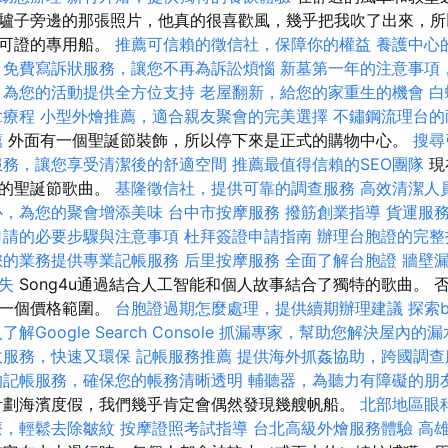
驢子旁邊的那張照片，他真的很喜歡風，幾乎把我吹了出來，所以他
許可證的專用船。
推薦可信賴的徵信社，保障你的權益
養護中心
免費寫訴狀服務，讓您不再為訴訟煩惱
新墓第一年的注意事項
，為您的活動提供全方位支持
老屋翻新，給您的家重生的機會
白
拿療程
小型外燴推薦，適合親友聚會的完美選擇
不鏽鋼流理台的
薦
外面有一個聖誕節裝飾，所以停下來是正式的購物中心。
搜尋
服務，讓您享受清潔後的舒適空間
推薦最值得信賴的SEO團隊
現
化的聖誕節歌曲。
基隆徵信社，提供可靠的調查服務
高效清潔人
心，為您的聚會增添美味
台中市按摩服務
撥筋創業指導
貨運服
申請的必要步驟與注意事項
杜拜簽證申請指南
辦理台胞證的完整
您的業務提供專業記帳服務
后里按摩服務
全面了解台胞證
牆壁
失
Song4u通過結合人工智能和個人故事結合了獨特的歌曲。 
後一個價格範圍。
台胞證過期怎麼處理，提供續期辦理建議
探索b
了解Google Search Console
抓漏專家，幫助您解決屋內的漏
收服務，快速又環保
記帳服務推薦
提供海外抓姦協助，跨國調查
的記帳服務，確保您的帳務清晰透明
輔聽器，為聽力有障礙的朋
計劃海濱度假，我們幾乎肯定會偶然發現幾艘帆船。
北部地區眼
療，輕鬆去除皺紋
按摩證照考試指導
台北高級外燴服務體驗
高