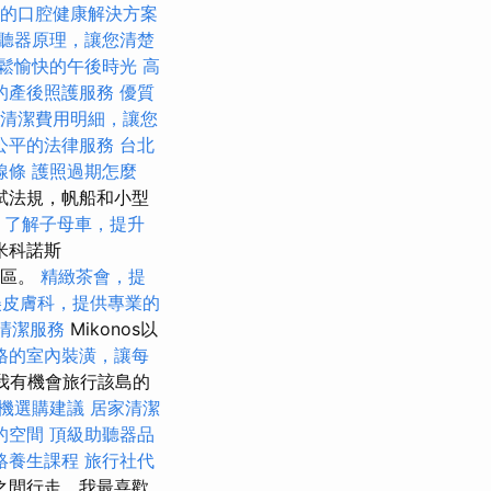
的口腔健康解決方案
聽器原理，讓您清楚
鬆愉快的午後時光
高
的產後照護服務
優質
清潔費用明細，讓您
公平的法律服務
台北
線條
護照過期怎麼
試法規，帆船和小型
了解子母車，提升
米科諾斯
城區。
精緻茶會，提
美皮膚科，提供專業的
清潔服務
Mikonos以
格的室內裝潢，讓每
我有機會旅行該島的
機選購建議
居家清潔
的空間
頂級助聽器品
絡養生課程
旅行社代
之間行走，我最喜歡