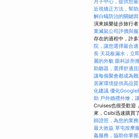
月子中心，提供您最
近視矯正方法，幫助
解白蟻防治的關鍵因
演來娛樂徒步旅行者。
業滅鼠公司評價與服
存在的過程中，許
院，讓您選擇最合適
長
天花板漏水，立
麗的外貌
眼科診所
助聽器，選擇舒適且
讓每個聚會都成為難
居家環境提供高品質
化建議
優化Googl
助
戶外婚禮外燴，
Cruises也很受
來，Csibi迅速
師證照，為您的業務
最大效益
草屯按摩
姦服務，協助你掌握