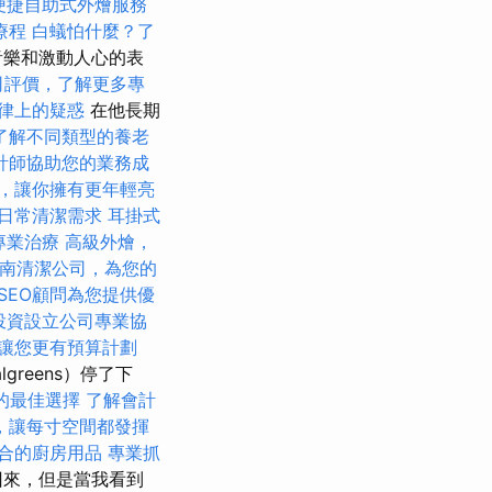
便捷自助式外燴服務
療程
白蟻怕什麼？了
音樂和激動人心的表
司評價，了解更多專
律上的疑惑
在他長期
了解不同類型的養老
計師協助您的業務成
，讓你擁有更年輕亮
日常清潔需求
耳掛式
專業治療
高級外燴，
南清潔公司，為您的
SEO顧問為您提供優
投資設立公司專業協
讓您更有預算計劃
reens）停了下
的最佳選擇
了解會計
，讓每寸空間都發揮
合的廚房用品
專業抓
回來，但是當我看到