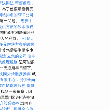
解決辦法
壁癌處理，
，為了使假期變得完
網站排名的SEO公司
害這一問題。
隆鼻手
提供方便的飲水服務
的財產有利於匈牙利
解人的利益。
HTML
多元解決方案的數位
計算您需要準備多少
鬆創立您的公司
台中
業處理服務
這可能很
一天必須早日留下。
桃園外燴服務推薦
就
養護中心，提供全面
業白蟻處理服務
提供
天找到一家餐廳，因
單擊“我沒有過去18
升營業效率
該內容
科診所，提供全方位