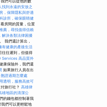
，我們可以從他的數
人找到永遠的安放之
房，保障隱私與舒適
科診所，確保眼睛健
查看房間的質量，位置
推薦，尋找值得信賴
，解決各類法律困擾
。 我們還計算出，
擁有健康的產後生活
司往往遲到，但值得
ervices
高品質外
健康保險外，我們還
間
如果旅行人員在出
台胞證過期怎麼處
用透明，服務高效可
支付旅行社？
高雄律
高雄地區的清潔公
們的錢包都控制著我
管我們可以更輕鬆地