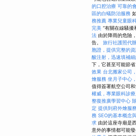
的口腔治療
可靠的
區的白蟻防治服務
如
務推薦
專業兒童眼
完美
”有關在線騷擾
法
由於降雨的危險，他於
告。
旅行社護照代
胞證，提供完整的資
酸注射，迅速填補細
下，它甚至可能節省
效果
台北搬家公司
燴服務
坐月子中心
值得簽署航空公司和
權威，專業眼科診療
整復推廣學習中心
定
提供到府外燴服
務
SEO的基本概念
求
由於這座寺廟是西
意外的事情都可能發