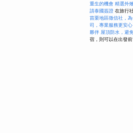
重生的機會
精選外
請泰國簽證
在旅行社
苗栗地區徵信社，為
司，專業服務更安心
夥伴
屋頂防水，避
宿，則可以在出發前