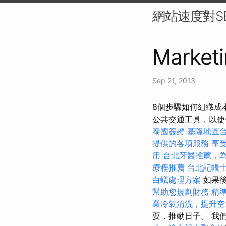
網站速度對S
Marketi
Sep 21, 2013
8個步驟如何組織成
公共交通工具，以使
泰國簽證
基隆地區
提供的各項服務
享
用
台北牙醫推薦，
療程推薦
台北記帳
白蟻處理方案
如果後
幫助您規劃財務
精
業冷氣清洗，提升空
耍，推動日子。 我