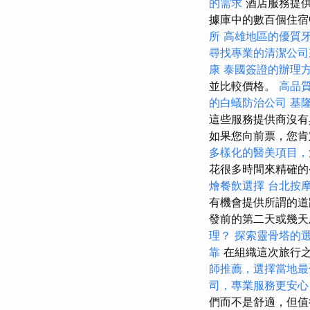
的需求
酒店服務提供
據庫中的數百個住
所
高雄地區的優質
尋找專業的清潔公司
康
泰國簽證的辦理
並比較價格。
高品
的白蟻防治公司
基
這些服務提供商沒有
如果您向前票，您
多樣化的醫美項目，
花很多時間來精確的
燴餐飲選擇
台北按
有機會提供所謂的
發前的第二天或幾天
理？
探索靈骨塔的
靠
在組織這次旅行之
師推薦，選擇當地最
司，專業服務更安心
們而不是舒適，但值