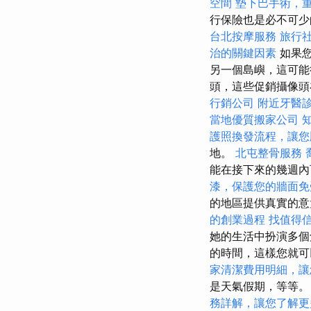
空間
墊下巴手術，
行保險也是必不可
台北按摩服務
旅行
治的關鍵因素
如果您
另一個島嶼，這可能
頭，這些促銷攝像頭
行銷公司
附近牙醫
當地優質搬家公司
護照換發流程，讓您
地。
北屯整骨服務
能在接下來的幾週內
漆，保護您的牆面免
的地區提供真實的
的創業過程
找值得信賴
她的生活中扮演多個
的時間，這樣您就可
家清潔費用明細，讓
是天氣假期，等等
務詳解，讓您了解更