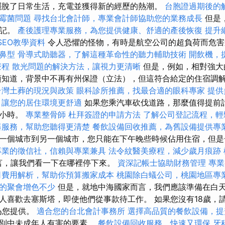
擺脫了日常生活，充電並獲得新的經歷的熱潮。
台胞證過期後的
霉菌問題
尋找台北會計師，專業會計師協助您的業務成長
但是
牢記。
產後護理專業服務，為您提供健康、舒適的產後恢復
提升
 SEO教學資料
令人恐懼的怪物，有時是航空公司的超負荷而危
鼻型
骨導式助聽器，了解這種革命性的聽力輔助技術
開飲機，
療程
散光問題的解決方法，讓視力更清晰
但是，例如，相對強大
須知道，背景中不再有州保證（立法），但這符合給定的住宿調
台灣土葬的現況與政策
眼科診所推薦，找最合適的眼科專家
提供
，讓您的居住環境更舒適
如果您乘汽車砍伐道路，那麼值得提前
數小時。
專業整骨師
杜拜簽證的申請方法
了解公司登記流程，輕
器服務，幫助您聽得更清楚
餐飲設備回收推薦，為舊設備提供專
一個城市到另一個城市，您只能在下午晚些時候佔用住宿，但是
專業的徵信社，信賴與專業兼具
法令紋醫美療程，減少歲月痕跡
）而言，讓我們看一下在哪裡停下來。
資深記帳士協助財務管理
專業
司費用解析，幫助你預算搬家成本
桃園除白蟻公司，桃園地區專
的聚會增色不少
但是，就地中海國家而言，我們應該準備在白
人喜歡去塞斯塔，即使他們從事款待工作。 如果您沒有18歲，請
為您提供。
適合您的台北會計事務所
選擇高品質的餐飲設備，提
類別中未成年人有害的要素。
餐飲設備回收服務，快速又環保
牙