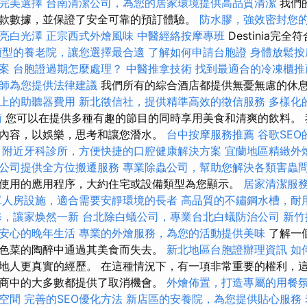
完美選擇
台南清潔公司，為您的居家環境提供高品質清潔
我們
款數據，並保證了安全可靠的預訂體驗。
防水膠，強效密封您
亮白光澤
正宗西式外燴風味
中醫經絡按摩專班
Destinia完
類型的養老院，讓您選擇最合適
了解如何申請台胞證
身體放鬆
案
台胞證過期怎麼處理？
中醫推拿技術
找到最適合的冷凍櫃推
師為您提供法律建議
我們所有的綜合酒店都提供無憂無慮的休
上的助聽器費用
新北徵信社，提供精準高效的徵信服務
多樣化
術
您可以在提供多種有趣的節目的同時享用美食和清爽的飲料。 
內容，以娛樂，思考和讓您潛水。
台中按摩服務推薦
谷歌SEO
附近牙科診所，方便快捷的口腔健康解決方案
宜蘭地區精緻外
公司提供全方位搬遷服務
專業除蟲公司，幫助您解決各類害蟲
使用的應用程序，大約住宅或設備類型為您顯示。
居家清潔服
單人房設施，適合需要安靜環境的長者
高品質的不鏽鋼水槽，耐
修，讓家焕然一新
台北除白蟻公司，專業台北白蟻防治公司
新竹
安心的晚年生活
專業的外燴服務，為您的活動提供美味
了解一
色菜的陶醉中通過其美食而失去。
新北地區台胞證辦理資訊
如
地人更真實的經歷。 在這種情況下，有一項非常重要的權利，
商中的大多數都提供了取消機會。
外燴佈置，打造專屬的用餐
空間
完善的SEO優化方法
新店區的安養院，為您提供貼心服務