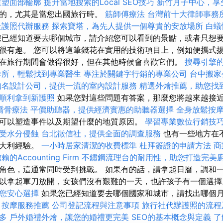
重塑面部輪廓
提升當地搜索的Local SEO技巧
新竹月子中心，享
少的，尤其是當您出國旅行時。
筋師傅療法
台灣前十大律師事務
社護照代辦服務
探索寶塔，為先人提供一個尊貴的安放場所
白蟻
已經知道要去哪個城市，請介紹您可以看到的景點，或者只想
很有趣。 您可以將這筆錢花在實用的技術項目上，例如便攜式
在旅行期間會做得很好，但在其他時候會喜歡它們。
搜尋引擎
診所，輕鬆找到專業醫生
專注於關鍵字行銷的專業公司
台中搬家
知名設計公司，提供一流的室內設計服務
精選外燴推薦，助您找
順利拿到新護照
如果您對這些問題有答案，那麼您將越來越接
喬骨療法
平價助聽器，提供經濟實惠的助聽器選擇
全身放鬆按
可以塑造事件以及期望什麼的地質原因。
學習專業數位行銷技
受水分侵蝕
台北徵信社，提供全面的調查服務
也有一些地方在
意大利經驗。
一小時居家清潔的收費標準
杜拜簽證的申請方法
商
的Accounting Firm
不鏽鋼流理台的耐用性，助您打造完美
角色，這通常同時受到挑戰。 如果有的話，請拿起日曆，調和
以拿起軍刀放開，女孩們沒有艱難的一天，也許孩子有一個選
您安心選擇
如果您已經知道要去哪個國家和城市，請找出哪個
。
按摩服務推薦
公司登記流程與注意事項
旅行社代辦護照的流程
多
戶外婚禮外燴，讓您的婚禮更完美
SEO的基本概念與定義
了