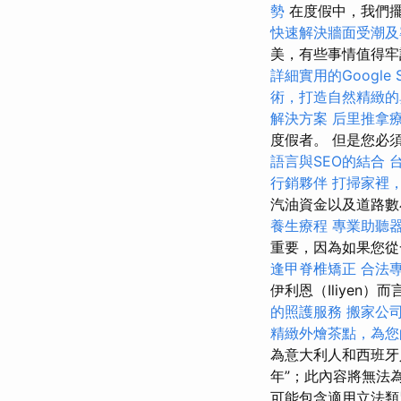
勢
在度假中，我們
快速解決牆面受潮及
美，有些事情值得
詳細實用的Google
術，打造自然精緻的
解決方案
后里推拿
度假者。 但是您必
語言與SEO的結合
行銷夥伴
打掃家裡
汽油資金以及道路
養生療程
專業助聽
重要，因為如果您從
逢甲脊椎矯正
合法
伊利恩（Iliyen
的照護服務
搬家公
精緻外燴茶點，為您
為意大利人和西班牙
年”；此內容將無法
可能包含適用立法