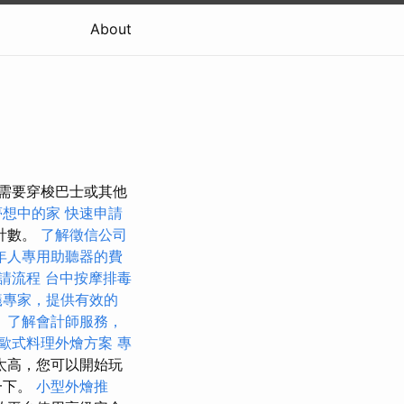
About
否需要穿梭巴士或其他
夢想中的家
快速申請
計數。
了解徵信公司
年人專用助聽器的費
請流程
台中按摩排毒
蟻專家，提供有效的
。
了解會計師服務，
歐式料理外燴方案
專
太高，您可以開始玩
一下。
小型外燴推