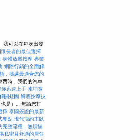
我可以在每次出發
關懷長者的最佳選擇
快
身體放鬆按摩
專業
務
網路行銷的全面解
類，挑選最適合您的
東西時，我們的汽車
，讓你迅速上手
柬埔寨
解開疑團
腳底按摩技
）... 無論您打
選擇
泰國簽證的最新
式餐點
現代簡約主臥
的完整流程，無煩惱
供私密且舒適的居住