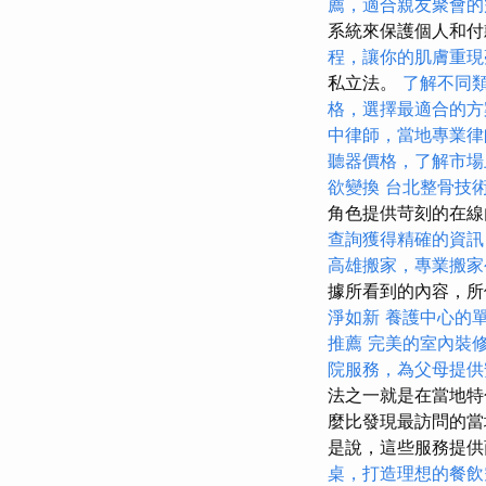
薦，適合親友聚會的
系統來保護個人和付
程，讓你的肌膚重現
私立法。
了解不同
格，選擇最適合的方
中律師，當地專業律
聽器價格，了解市場
欲變換
台北整骨技
角色提供苛刻的在線
查詢獲得精確的資訊
高雄搬家，專業搬家
據所看到的內容，所
淨如新
養護中心的
推薦
完美的室內裝
院服務，為父母提供
法之一就是在當地特
麼比發現最訪問的當
是說，這些服務提供
桌，打造理想的餐飲