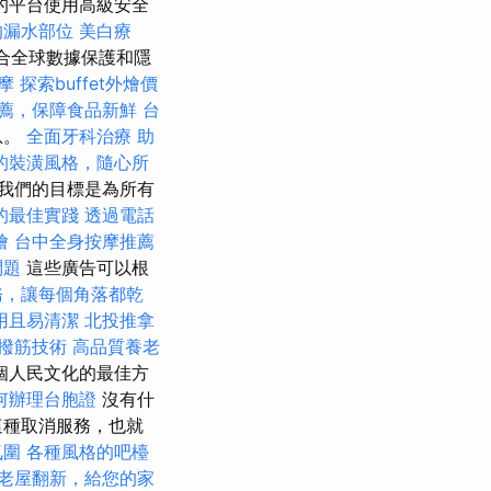
的平台使用高級安全
的漏水部位
美白療
全符合全球數據保護和隱
按摩
探索buffet外燴價
薦，保障食品新鮮
台
息。
全面牙科治療
助
的裝潢風格，隨心所
我們的目標是為所有
的最佳實踐
透過電話
燴
台中全身按摩推薦
問題
這些廣告可以根
務，讓每個角落都乾
用且易清潔
北投推拿
撥筋技術
高品質養老
個人民文化的最佳方
何辦理台胞證
沒有什
這種取消服務，也就
氛圍
各種風格的吧檯
老屋翻新，給您的家