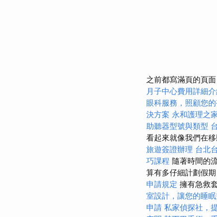
之前都寫滿頁的頁面
月子中心費用詳細介
眼科服務，照顧您的
決方案
永和護理之
助聽器型號與類型
看起來就像我們在
旅遊簽證辦理
台北
巧課程
隨著時間的流
算有多仔細計劃假
申請規定
擁有急救
室設計，讓您的睡眠
申請
私家偵探社，