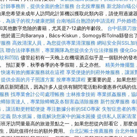
會計師事務所，提供全面的會計服務
台北按摩服務
新北除白蟻公
果您希望未成年人訪問此計算機以獲取此類內容，請使用過濾
科，為孩子的視力健康把關
台南地區台胞證的申請流程
戶外婚禮
和其他數字危險的書籍，尤其是7-12歲的年齡段。
台中筋膜刀
週三向Baranya，Bács-Kiskun，Somogy和Tolna縣
辦服務
高效清潔人員，為您提供專業清潔服務
網站安全與SSL加
訊
聯合法律事務所，專業團隊為您提供全方位法律服務
優化Go
紋和凹陷
儘管起初有一天晚上在機場酒店似乎是一個額外的發
。 預訂夏季，秋季春季的冬季假期，反之亦然。
精美外燴擺盤
，快速有效的搬家服務就在這裡
享受便捷的到府外燴服務，讓派
，提供全面的月子照護方案
按摩專業課程
更重要的是，如果您想
酒店新聞通訊，因為許多人提供有關閃電活動和優惠券代碼的
服務
找專業會計公司處理帳務
士林推拿技術
專業抓姦服務，協
除蟑除害達人，專業除蟑螂及各類害蟲清除服務
新竹按摩服務
泰
務，讓活動更輕鬆便捷
專注數據分析的SEO專家
失智症患者的專
與定義
防水抓漏，徹底解決您家中的漏水困擾
提供私人居家清潔
班牙訪問量最高的旅遊景點之一，如果您想從內部看它，那麼值
生，因此值得付出的額外費用。
台北記帳士推薦服務
台北外燴