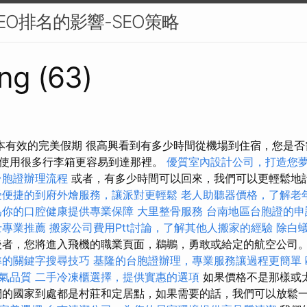
EO排名的影響-SEO策略
ng (63)
本有效的完美假期 很高興看到有多少時間從機場到住宿，您是
使用很多行李箱更容易到達那裡。
優質室內設計公司，打造您
台胞證辦理流程
或者，有多少時間可以回來，我們可以更輕鬆地
受便捷的到府外燴服務，讓派對更輕鬆
老人助聽器價格，了解老
為你的口腔健康提供專業保障
大里整骨服務
台南地區台胞證的申
士專業推薦
搬家公司費用Ptt討論，了解其他人搬家的經驗
除白
者，您將進入飛機的職業頁面，鵜鶘，勇敢或給定的航空公司
準的關鍵字搜尋技巧
基隆的台胞證辦理，專業服務讓過程更簡單
氣品質
二手冷凍櫃選擇，提供實惠的選項
如果價格不是那樣或
們的國家到處都是村莊和定居點，如果需要的話，我們可以放鬆