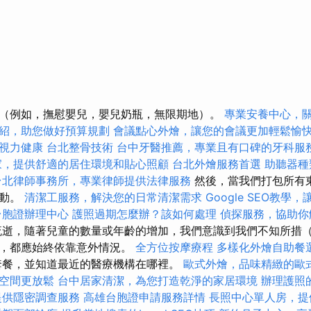
（例如，撫慰嬰兒，嬰兒奶瓶，無限期地）。
專業安養中心，
紹，助您做好預算規劃
會議點心外燴，讓您的會議更加輕鬆愉
視力健康
台北整骨技術
台中牙醫推薦，專業且有口碑的牙科服
家，提供舒適的居住環境和貼心照顧
台北外燴服務首選
助聽器種
台北律師事務所，專業律師提供法律服務
然後，當我們打包所有
移動。
清潔工服務，解決您的日常清潔需求
Google SEO教學
台胞證辦理中心
護照過期怎麼辦？該如何處理
偵探服務，協助你
逝，隨著兒童的數量或年齡的增加，我們意識到我們不知所措（也是
期，都應始終依靠意外情況。
全方位按摩療程
多樣化外燴自助餐
套餐，並知道最近的醫療機構在哪裡。
歐式外燴，品味精緻的歐
空間更放鬆
台中居家清潔，為您打造乾淨的家居環境
辦理護照
提供隱密調查服務
高雄台胞證申請服務詳情
長照中心單人房，提