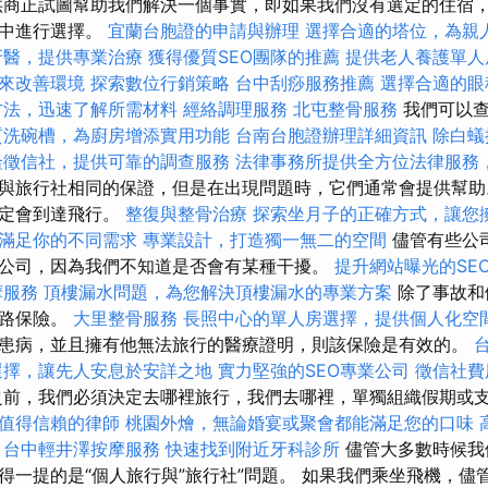
商正試圖幫助我們解決一個事實，即如果我們沒有選定的住宿
宿中進行選擇。
宜蘭台胞證的申請與辦理
選擇合適的塔位，為親
牙醫，提供專業治療
獲得優質SEO團隊的推薦
提供老人養護單人
來改善環境
探索數位行銷策略
台中刮痧服務推薦
選擇合適的眼
方法，迅速了解所需材料
經絡調理服務
北屯整骨服務
我們可以
質洗碗槽，為廚房增添實用功能
台南台胞證辦理詳細資訊
除白蟻
隆徵信社，提供可靠的調查服務
法律事務所提供全方位法律服務
與旅行社相同的保證，但是在出現問題時，它們通常會提供幫助
肯定會到達飛行。
整復與整骨治療
探索坐月子的正確方式，讓您
滿足你的不同需求
專業設計，打造獨一無二的空間
儘管有些公
公司，因為我們不知道是否會有某種干擾。
提升網站曝光的SEO S
摩服務
頂樓漏水問題，為您解決頂樓漏水的專業方案
除了事故和
道路保險。
大里整骨服務
長照中心的單人房選擇，提供個人化空
患病，並且擁有他無法旅行的醫療證明，則該保險是有效的。
選擇，讓先人安息於安詳之地
實力堅強的SEO專業公司
徵信社費
前，我們必須決定去哪裡旅行，我們去哪裡，單獨組織假期或
值得信賴的律師
桃園外燴，無論婚宴或聚會都能滿足您的口味
台中輕井澤按摩服務
快速找到附近牙科診所
儘管大多數時候我
得一提的是“個人旅行與”旅行社”問題。 如果我們乘坐飛機，儘