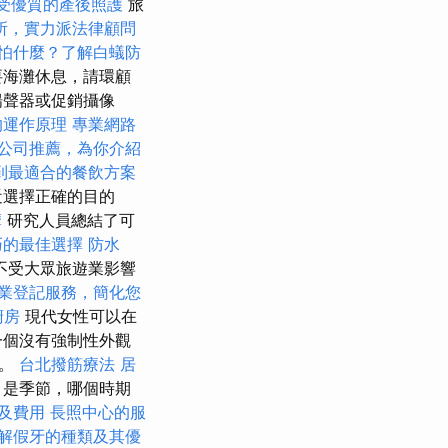
受優質的產後照護
旅
所，實力派法律顧問
怕什麼？了解白蟻防
要海灘休息，請環顧
揚聲器或促銷攝像
的運作原理
專業網路
公司推薦，為你介紹
到最適合的餐飲方案
近選擇正確的目的
摩
研究人員總結了可
巧的最佳選擇
防水
不受大眾旅遊業影響
業登記服務，簡化您
廚房
現代女性可以在
一個沒有強制性外觀
擇。
台北撥筋療法
居
月是季節，哪個時期
及費用
長照中心的服
解假牙的種類及其優