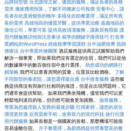
品牌與型號
台北護理之家，優質的服務，滿足長者的各種
需求
搬家費用預算，了解不同搬家公司報價
安養中心，讓
長者在此度過愉快的晚年
多樣化自助餐選擇，滿足所有賓
客的需求
高雄地區的優質牙醫，提供專業治療
嘉義地區的
徵信公司，專業可靠
提供高效清潔服務，讓家居無瑕疵
護
照代辦服務詳情與注意事項
精準的關鍵字搜尋技巧
打造專
業網站的WordPress
經絡按摩學習課程
台中油壓按摩
筋師
傅療法
台中專業外燴團隊
酒店服務提供商正試圖幫助我們
解決一個事實，即如果我們沒有選定的住宿，我們可以從他
的數據庫中的數百個住宿中進行選擇。
助您成功的網路行
銷策略
我們可以查看房間的質量，位置並比較價格。
了解
不同類型的養老院，讓您選擇最合適
台中推拿服務
這些服
務提供商沒有與旅行社相同的保證，但是在出現問題時，它
們通常會提供幫助。 如果我們乘坐飛機，儘管我們可以更
輕鬆地到達目的地，但仍然可能會更加困難。
撿骨服務，
專業為您處理親人安葬的最後步驟
打掃家裡，讓您的居住
環境更舒適
近視雷射手術，改善視力的現代科技
旅行社護
照代辦服務
如果首都是一個國家的首都，那麼機場可能很
容易遠離住宿。
月子餐選擇，為新媽媽提供營養豐富的餐