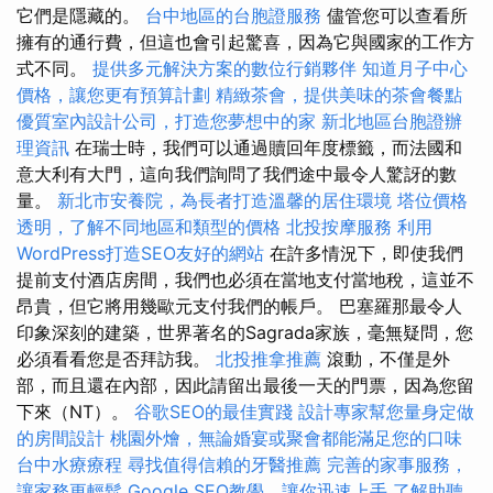
它們是隱藏的。
台中地區的台胞證服務
儘管您可以查看所
擁有的通行費，但這也會引起驚喜，因為它與國家的工作方
式不同。
提供多元解決方案的數位行銷夥伴
知道月子中心
價格，讓您更有預算計劃
精緻茶會，提供美味的茶會餐點
優質室內設計公司，打造您夢想中的家
新北地區台胞證辦
理資訊
在瑞士時，我們可以通過贖回年度標籤，而法國和
意大利有大門，這向我們詢問了我們途中最令人驚訝的數
量。
新北市安養院，為長者打造溫馨的居住環境
塔位價格
透明，了解不同地區和類型的價格
北投按摩服務
利用
WordPress打造SEO友好的網站
在許多情況下，即使我們
提前支付酒店房間，我們也必須在當地支付當地稅，這並不
昂貴，但它將用幾歐元支付我們的帳戶。 巴塞羅那最令人
印象深刻的建築，世界著名的Sagrada家族，毫無疑問，您
必須看看您是否拜訪我。
北投推拿推薦
滾動，不僅是外
部，而且還在內部，因此請留出最後一天的門票，因為您留
下來（NT）。
谷歌SEO的最佳實踐
設計專家幫您量身定做
的房間設計
桃園外燴，無論婚宴或聚會都能滿足您的口味
台中水療療程
尋找值得信賴的牙醫推薦
完善的家事服務，
讓家務更輕鬆
Google SEO教學，讓你迅速上手
了解助聽