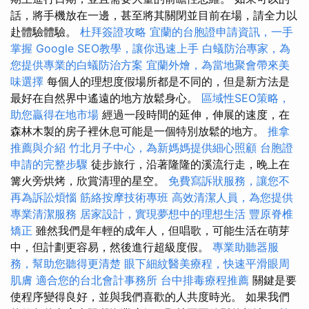
話，將手機放在一邊，甚至將其關閉並目前在場，請全力以
赴體驗體驗。
杜拜簽證攻略
宜蘭的台胞證申請資訊，一手
掌握
Google SEO教學，讓你迅速上手
白蟻防治專家，為
您提供專業的白蟻防治方案
宜蘭外燴，為當地聚會帶來美
味選擇
每個人的理想度假場所都是不同的，但是新方法是
最好在自然界中遙遠的地方放鬆身心。
區域性SEO策略，
助您贏得在地市場
經過一段時間的延伸，伸展的速度，在
森林木製的房子裡休息可能是一個特別放鬆的地方。
推拿
推薦與介紹
竹北月子中心，為新媽媽提供細心照顧
台胞證
申請的完整步驟
徒步旅行，沿著隆隆的溪流行走，晚上在
篝火旁烘烤，欣賞清理的星空。
免費寫訴狀服務，讓您不
再為訴訟煩惱
筋絡按摩技術專班
高效清潔人員，為您提供
專業清潔服務
居家設計，實現夢想中的理想生活
豐原脊椎
矯正
雖然我們是年輕的成年人，但唱歌，可能生活在萌芽
中，但計劃更容易，然後進行超級度假。
專業助聽器服
務，幫助您聽得更清楚
眼下細紋醫美療程，快速平滑眼周
肌膚
適合您的台北會計事務所
台中排毒療程推薦
關鍵是要
使程序變得良好，並與我們喜歡的人共度時光。 如果我們