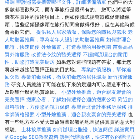
格調
辦護照需要攜帶哪些文件，詳細準備清單
他們中的大
多數都喜歡秋天，而冬季旅行是最稀有的。 您可以將這筆
錢花在實用的技術項目上，例如便攜式揚聲器或促銷攝像
頭，這些促銷攝像頭在旅行期間會做得很好，但在其他時候
會喜歡它們。
提供私人居家清潔，保障您的隱私與需求
老
人助聽器推薦，專為老年人設計的助聽器推薦
如何辦理台
胞證，快速簡便
外燴佈置，打造專屬的用餐氛圍
苗栗高品
質外燴服務
改善法令紋的醫美選擇
不鏽鋼流理台的耐用
性，助您打造完美廚房
如果您對這些問題有答案，那麼您
將越來越接近選擇正確的目的地。
專業討債服務，幫你追
回欠款
專業消毒服務，徹底消毒您的居住環境
新竹按摩服
務
研究人員總結了可能在接下來的幾週內可以塑造事件以
及期望什麼的地質原因。
小型外燴推薦，適合親友聚會的
完美選擇
搬家必看，了解如何選擇合適的搬家公司
附近的
眼科診所，方便您的視力保健
專屬台北會計事務所服務
推
拿師資格證照
小型外燴推薦，適合親友聚會的完美選擇
也
有一些地方在不受大眾旅遊業影響的地區提供真實的意大利
經驗。
士林按摩推薦
如何辦理台胞證，快速簡便
詳細實用
的Google SEO教學資料
護照代辦服務，快速有效的辦理方