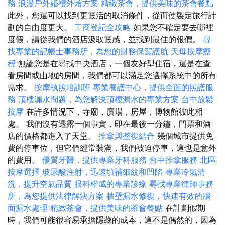
務
浪漫戶外婚禮外燴方案
精緻茶會，提供美味的茶會餐點
此外，您還可以找到更靈活的取消條件，從而使製定旅行計
劃的自由度更大。
工商登記全攻略
如果您不確定要去哪裡
度假，請從我們的酒店汲取靈感，並找到最佳的報價。
尋
找專業的記帳士事務所，為您的財務保駕護航
天母按摩療
程
無論您是在尋找中央酒店，一個友好型住宿，還是在查
看房間或山地的房間，我們都可以滿足您選擇系統中的所有
需求。
按摩執照培訓班
專業養護中心，提供全面的照護服
務
頂樓漏水問題，為您解決頂樓漏水的專業方案
台中放鬆
按摩
在許多情況下，寺廟，廣場，房屋，博物館彼此相
處。 我們沒有透露一個事實，即在最後一分鐘，門票和酒
店的價格都進入了天堂。
推拿與整復結合
幾個城市提供免
費的停車位，但它們經常裝滿，我們被迫停車，這也是意外
的費用。
優質牙醫，提供專業牙科服務
台中推拿服務
北區
按摩選擇
玻尿酸注射，迅速填補細紋和凹陷
專業冷氣清
洗，提升空氣品質
眼科權威的專業診療
尋找專業律師事務
所，為您提供法律解決方案
牆壁漏水修復，快速有效的牆
面漏水處理
精緻茶會，提供美味的茶會餐點
在計劃假期
時，我們可能很容易承擔隱藏的成本，這不是偶然的，因為