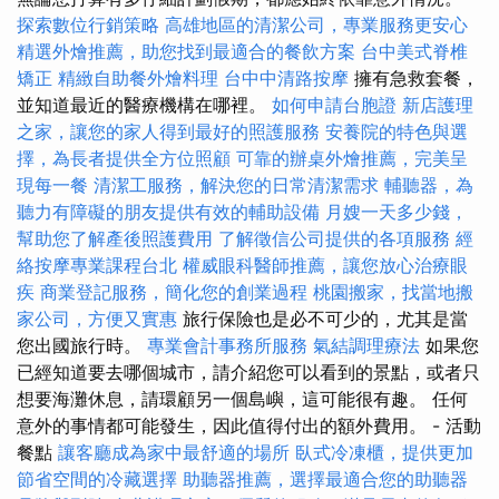
探索數位行銷策略
高雄地區的清潔公司，專業服務更安心
精選外燴推薦，助您找到最適合的餐飲方案
台中美式脊椎
矯正
精緻自助餐外燴料理
台中中清路按摩
擁有急救套餐，
並知道最近的醫療機構在哪裡。
如何申請台胞證
新店護理
之家，讓您的家人得到最好的照護服務
安養院的特色與選
擇，為長者提供全方位照顧
可靠的辦桌外燴推薦，完美呈
現每一餐
清潔工服務，解決您的日常清潔需求
輔聽器，為
聽力有障礙的朋友提供有效的輔助設備
月嫂一天多少錢，
幫助您了解產後照護費用
了解徵信公司提供的各項服務
經
絡按摩專業課程台北
權威眼科醫師推薦，讓您放心治療眼
疾
商業登記服務，簡化您的創業過程
桃園搬家，找當地搬
家公司，方便又實惠
旅行保險也是必不可少的，尤其是當
您出國旅行時。
專業會計事務所服務
氣結調理療法
如果您
已經知道要去哪個城市，請介紹您可以看到的景點，或者只
想要海灘休息，請環顧另一個島嶼，這可能很有趣。 任何
意外的事情都可能發生，因此值得付出的額外費用。 - 活動
餐點
讓客廳成為家中最舒適的場所
臥式冷凍櫃，提供更加
節省空間的冷藏選擇
助聽器推薦，選擇最適合您的助聽器