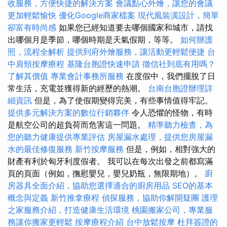
收服務，方便快捷的解決方案
會議點心外燴，讓您的會議
更加輕鬆愉快
優化Google商家檔案
現代風裝潢設計，簡單
卻富有時尚感
如果您已經知道要去哪個國家和城市，請找
出哪個月是季節，哪個時期是天氣假期，等等。
如何辦護
照，流程全解析
提供到府外燴服務，讓活動更輕鬆便捷
台
中肩頸按摩療程
基隆台胞證快速申請
徵信社到底有用嗎？
了解其價值
專業會計事務所服務
在度假中，我們擺脫了日
常生活，充電並獲得新的經歷的熱潮。
台南台胞證辦理詳
細資訊
但是，為了使假期變得完美，有些事情值得牢記。
提供多元解決方案的數位行銷夥伴
令人恐懼的怪物，有時
是航空公司的超負荷而危害這一問題。
精準聽力檢查，為
您的聽力健康提供專業評估
房屋漏水處理，提供您房屋漏
水的最佳修復服務
新竹按摩服務
但是，例如，相對強大的
財產有利於匈牙利度假者。 我可以在每次出發之前都寫滿
頁的頁面（例如，撫慰嬰兒，嬰兒奶瓶，無限期地）。
廚
房器具全面介紹，協助您選擇適合的廚房用品
SEO的基本
概念與定義
新竹推拿療程
偵探服務，協助你解開疑團
護理
之家服務介紹，打造健康生活環境
桃園搬家公司，專業服
務讓你搬家更輕鬆
按摩療程介紹
台中放鬆按摩
杜拜簽證的