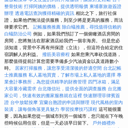
整骨技術
打掃阿姨的價格，提供透明報價
柬埔寨旅遊簽證
辦理
透過電話查詢獲得精確的資訊
相比之下，旅行社保
證，如果他們無法提供服務，則至少將是更高的服務，而法
律要求它們。
記帳服務推薦
除白蟻推薦，尋找值得信賴的
白蟻防治公司
例如，如果我們預訂了一個俯瞰酒店房間的
房間，您將無法在那家酒店給我們一個非海房。 但是您必
須知道，背景中不再有州保證（立法），但這符合給定的住
宿調解人的利益。
撥筋美容療程
如果您乘汽車砍伐道路，
那麼值得提前計算您需要準備多少汽油資金以及道路數小
時。
居家打掃服務，讓您享受清潔後的舒適空間
台北記帳
士推薦服務
私人墓地買賣，了解市場上私人墓地的選擇
專
業會計事務所，為您提供精準的財務管理
四門冰箱，滿足
大容量冷藏需求
台北徵信社，提供全面的調查服務
台北搬
家公司，快速有效的搬家服務就在這裡
快速辦理菲律賓簽
證
台中放鬆按摩
宜蘭台胞證的申請與辦理
現代風格的室內
裝潢，讓每個角落更具魅力
學習按摩技巧課程
這可能很重
要，因為如果您從一個城市到另一個城市，您只能在下午晚
些時候佔用住宿，但是一天必須早日留下。
戶外婚禮外