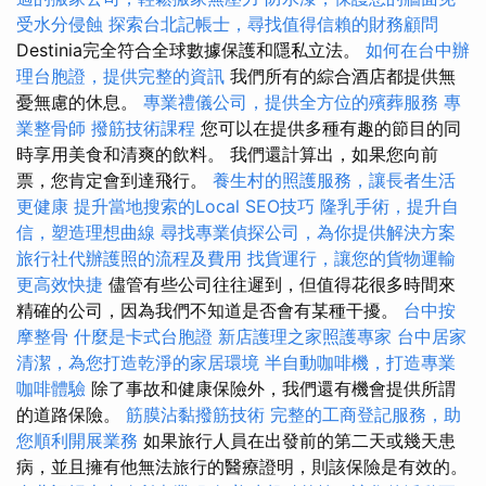
受水分侵蝕
探索台北記帳士，尋找值得信賴的財務顧問
Destinia完全符合全球數據保護和隱私立法。
如何在台中辦
理台胞證，提供完整的資訊
我們所有的綜合酒店都提供無
憂無慮的休息。
專業禮儀公司，提供全方位的殯葬服務
專
業整骨師
撥筋技術課程
您可以在提供多種有趣的節目的同
時享用美食和清爽的飲料。 我們還計算出，如果您向前
票，您肯定會到達飛行。
養生村的照護服務，讓長者生活
更健康
提升當地搜索的Local SEO技巧
隆乳手術，提升自
信，塑造理想曲線
尋找專業偵探公司，為你提供解決方案
旅行社代辦護照的流程及費用
找貨運行，讓您的貨物運輸
更高效快捷
儘管有些公司往往遲到，但值得花很多時間來
精確的公司，因為我們不知道是否會有某種干擾。
台中按
摩整骨
什麼是卡式台胞證
新店護理之家照護專家
台中居家
清潔，為您打造乾淨的家居環境
半自動咖啡機，打造專業
咖啡體驗
除了事故和健康保險外，我們還有機會提供所謂
的道路保險。
筋膜沾黏撥筋技術
完整的工商登記服務，助
您順利開展業務
如果旅行人員在出發前的第二天或幾天患
病，並且擁有他無法旅行的醫療證明，則該保險是有效的。