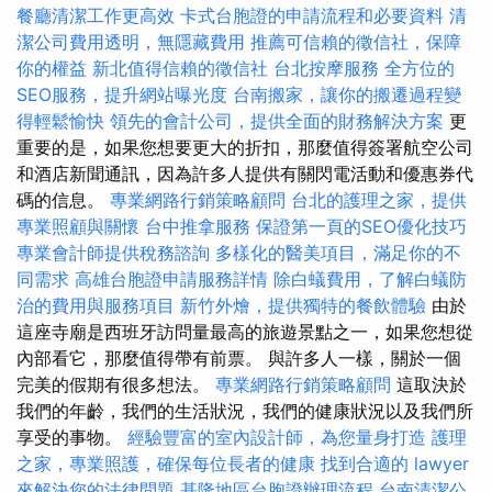
餐廳清潔工作更高效
卡式台胞證的申請流程和必要資料
清
潔公司費用透明，無隱藏費用
推薦可信賴的徵信社，保障
你的權益
新北值得信賴的徵信社
台北按摩服務
全方位的
SEO服務，提升網站曝光度
台南搬家，讓你的搬遷過程變
得輕鬆愉快
領先的會計公司，提供全面的財務解決方案
更
重要的是，如果您想要更大的折扣，那麼值得簽署航空公司
和酒店新聞通訊，因為許多人提供有關閃電活動和優惠券代
碼的信息。
專業網路行銷策略顧問
台北的護理之家，提供
專業照顧與關懷
台中推拿服務
保證第一頁的SEO優化技巧
專業會計師提供稅務諮詢
多樣化的醫美項目，滿足你的不
同需求
高雄台胞證申請服務詳情
除白蟻費用，了解白蟻防
治的費用與服務項目
新竹外燴，提供獨特的餐飲體驗
由於
這座寺廟是西班牙訪問量最高的旅遊景點之一，如果您想從
內部看它，那麼值得帶有前票。 與許多人一樣，關於一個
完美的假期有很多想法。
專業網路行銷策略顧問
這取決於
我們的年齡，我們的生活狀況，我們的健康狀況以及我們所
享受的事物。
經驗豐富的室內設計師，為您量身打造
護理
之家，專業照護，確保每位長者的健康
找到合適的 lawyer
來解決您的法律問題
基隆地區台胞證辦理流程
台南清潔公