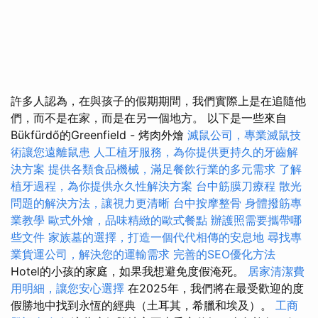
許多人認為，在與孩子的假期期間，我們實際上是在追隨他
們，而不是在家，而是在另一個地方。 以下是一些來自
Bükfürdő的Greenfield - 烤肉外燴
滅鼠公司，專業滅鼠技
術讓您遠離鼠患
人工植牙服務，為你提供更持久的牙齒解
決方案
提供各類食品機械，滿足餐飲行業的多元需求
了解
植牙過程，為你提供永久性解決方案
台中筋膜刀療程
散光
問題的解決方法，讓視力更清晰
台中按摩整骨
身體撥筋專
業教學
歐式外燴，品味精緻的歐式餐點
辦護照需要攜帶哪
些文件
家族墓的選擇，打造一個代代相傳的安息地
尋找專
業貨運公司，解決您的運輸需求
完善的SEO優化方法
Hotel的小孩的家庭，如果我想避免度假淹死。
居家清潔費
用明細，讓您安心選擇
在2025年，我們將在最受歡迎的度
假勝地中找到永恆的經典（土耳其，希臘和埃及）。
工商