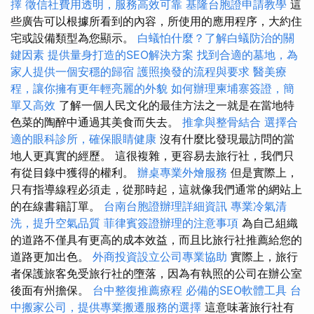
擇
徵信社費用透明，服務高效可靠
基隆台胞證申請教學
這
些廣告可以根據所看到的內容，所使用的應用程序，大約住
宅或設備類型為您顯示。
白蟻怕什麼？了解白蟻防治的關
鍵因素
提供量身打造的SEO解決方案
找到合適的墓地，為
家人提供一個安穩的歸宿
護照換發的流程與要求
醫美療
程，讓你擁有更年輕亮麗的外貌
如何辦理柬埔寨簽證，簡
單又高效
了解一個人民文化的最佳方法之一就是在當地特
色菜的陶醉中通過其美食而失去。
推拿與整骨結合
選擇合
適的眼科診所，確保眼睛健康
沒有什麼比發現最訪問的當
地人更真實的經歷。 這很複雜，更容易去旅行社，我們只
有從目錄中獲得的權利。
辦桌專業外燴服務
但是實際上，
只有指導線程必須走，從那時起，這就像我們通常的網站上
的在線書籍訂單。
台南台胞證辦理詳細資訊
專業冷氣清
洗，提升空氣品質
菲律賓簽證辦理的注意事項
為自己組織
的道路不僅具有更高的成本效益，而且比旅行社推薦給您的
道路更加出色。
外商投資設立公司專業協助
實際上，旅行
者保護旅客免受旅行社的墮落，因為有執照的公司在辦公室
後面有州擔保。
台中整復推薦療程
必備的SEO軟體工具
台
中搬家公司，提供專業搬遷服務的選擇
這意味著旅行社有