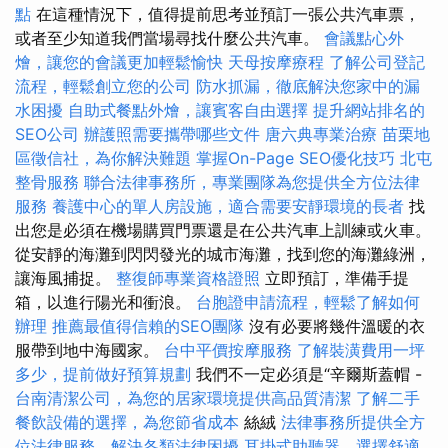
點
在這種情況下，值得提前思考並預訂一張公共汽車票，
或者至少知道我們當場尋找什麼公共汽車。
會議點心外
燴，讓您的會議更加輕鬆愉快
天母按摩療程
了解公司登記
流程，輕鬆創立您的公司
防水抓漏，徹底解決您家中的漏
水困擾
自助式餐點外燴，讓賓客自由選擇
提升網站排名的
SEO公司
辦護照需要攜帶哪些文件
唐六典專業治療
苗栗地
區徵信社，為你解決難題
掌握On-Page SEO優化技巧
北屯
整骨服務
聯合法律事務所，專業團隊為您提供全方位法律
服務
養護中心的單人房設施，適合需要安靜環境的長者
找
出您是必須在機場購買門票還是在公共汽車上訓練或火車。
從安靜的海灘到閃閃發光的城市海灘，找到您的海灘綠洲，
讓海風捕捉。
整復師專業資格證照
立即預訂，準備手提
箱，以進行陽光和衝浪。
台胞證申請流程，輕鬆了解如何
辦理
推薦最值得信賴的SEO團隊
沒有必要將幾件溫暖的衣
服帶到地中海國家。
台中平價按摩服務
了解裝潢費用一坪
多少，提前做好預算規劃
我們不一定必須是“辛爾斯蓋帽 -
台南清潔公司，為您的居家環境提供高品質清潔
了解二手
餐飲設備的選擇，為您節省成本
絲絨
法律事務所提供全方
位法律服務，解決各類法律困擾
耳掛式助聽器，選擇舒適