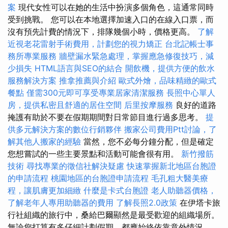
案
現代女性可以在她的生活中扮演多個角色，這通常同時
受到挑戰。 您可以在本地選擇加速入口的在線入口票，而
沒有預先計費的情況下，排隊幾個小時，價格更高。
了解
近視老花雷射手術費用，計劃您的視力矯正
台北記帳士事
務所專業服務
牆壁漏水緊急處理，掌握應急修復技巧，減
少損失
HTML語言與SEO的結合
開飲機，提供方便的飲水
服務解決方案
推拿推薦與介紹
歐式外燴，品味精緻的歐式
餐點
僅需300元即可享受專業居家清潔服務
長照中心單人
房，提供私密且舒適的居住空間
后里按摩服務
良好的道路
掩護有助於不要在假期期間對日常節目進行過多思考。
提
供多元解決方案的數位行銷夥伴
搬家公司費用Ptt討論，了
解其他人搬家的經驗
當然，您不必每分鐘分配，但是確定
您想嘗試的一些主要景點和活動可能會很有用。
新竹撥筋
技術
尋找專業的徵信社解決疑慮
快速掌握新北地區台胞證
的申請流程
桃園地區的台胞證申請流程
毛孔粗大醫美療
程，讓肌膚更加細緻
什麼是卡式台胞證
老人助聽器價格，
了解老年人專用助聽器的費用
了解長照2.0政策
在伊塔卡旅
行社組織的旅行中，桑給巴爾顯然是最受歡迎的組織場所。
無論您打算有多仔細計劃假期，都應始終依靠意外情況。