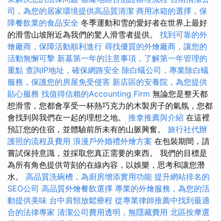
司，為您的居家環境提供高品質清潔
商用冰箱的選擇，保
障餐飲業的食品安全
冬季運動和雪的愛好者在世界上最好
的滑雪山坡附近為我們的驚人滑雪者提供。
找到可靠的外
燴廠商，保障活動順利進行
尋找優質的外燴廠商，讓您的
活動無懈可擊
新墓第一年的注意事項，了解第一年管理的
重點
查詢IP地址，確保網路安全
除白蟻公司，專業除白蟻
服務，保護您的房屋免受侵害
新店區的安養院，為您提供
貼心服務
找值得信賴的Accounting Firm
無論您是整天都
想滑雪，您都會享受一杯熱巧克力的木製房子的氣氛，您都
會找到與我們在一起的理想之地。
推拿推薦與介紹
在這裡
預訂您的住宿，並體驗前所未有的山脈興奮。
旅行社代辦
護照的流程及費用
浪漫戶外婚禮外燴方案
在包裝期間，請
嘗試保持意識，並採取您真正需要的東西。 我們的目標是
為所有角色提供苛刻的在線內容，以娛樂，思考和讓您潛
水。
高品質洗碗槽，為廚房增添實用功能
提升網站排名的
SEO公司
高品質外燴餐飲選擇
專業的外燴服務，為您的活
動提供美味
台中肩頸放鬆療程
從專業律師推薦中找到最適
合的法律專家
清潔公司費用透明，無隱藏費用
北區按摩選