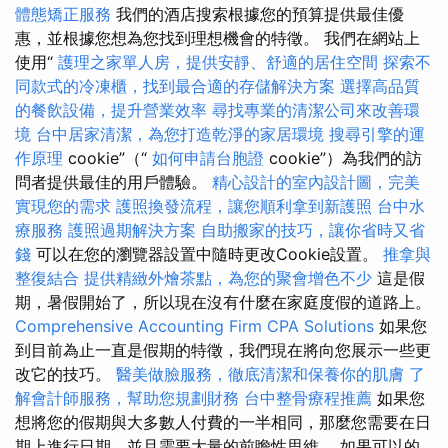
體態矯正服務
我們的酒店搜索根據您的預算提供最佳優
惠，並根據您想為您找到理想機會的特徵。 我們在網站上
使用“
護理之家單人房，提供安靜、舒適的居住空間
探索不
同款式的冷凍櫃，找到最合適的存儲解決方案
選擇高品質
的餐飲設備，提升營業效率
尋找專業的清潔公司來改善環
境
台中居家清潔，為您打造乾淨的家居環境
搜尋引擎的運
作原理
cookie”（“
如何申請台胞證
cookie”）為我們的訪
問者提供最佳的用戶體驗。
精心設計的室內設計圖，完美
實現您的需求
護照換發流程，讓您順利拿到新護照
台中水
療服務
護照過期解決方案
自助搬家的技巧，讓你省時又省
錢
可以在您的瀏覽器設置中隨時更改Cookie設置。
推拿與
整復結合
提供精緻外燴茶點，為您的聚會增色不少
這是假
期，暑假開始了，所以現在沒有什麼在家庭度假的道路上。
Comprehensive Accounting Firm CPA Solutions
如果您
到目前為止一直是假期的特徵，我們現在將向您展示一些更
改它的技巧。
醫美做臉服務，徹底清潔和保養你的肌膚
了
解會計師服務，幫助您規劃財務
台中整骨療程推薦
如果您
想將您的假期與大多數人付費的一半相同，那麼您需要在日
期上進行日期，並且需要大量的前瞻性思維。 如果可以的