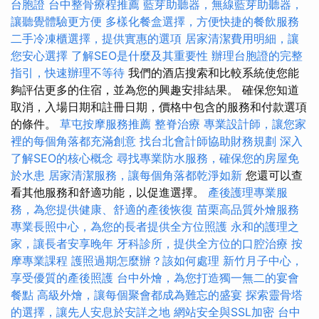
台胞證
台中整骨療程推薦
藍芽助聽器，無線藍芽助聽器，
讓聽覺體驗更方便
多樣化餐盒選擇，方便快捷的餐飲服務
二手冷凍櫃選擇，提供實惠的選項
居家清潔費用明細，讓
您安心選擇
了解SEO是什麼及其重要性
辦理台胞證的完整
指引，快速辦理不等待
我們的酒店搜索和比較系統使您能
夠評估更多的住宿，並為您的興趣安排結果。 確保您知道
取消，入場日期和註冊日期，價格中包含的服務和付款選項
的條件。
草屯按摩服務推薦
整脊治療
專業設計師，讓您家
裡的每個角落都充滿創意
找台北會計師協助財務規劃
深入
了解SEO的核心概念
尋找專業防水服務，確保您的房屋免
於水患
居家清潔服務，讓每個角落都乾淨如新
您還可以查
看其他服務和舒適功能，以促進選擇。
產後護理專業服
務，為您提供健康、舒適的產後恢復
苗栗高品質外燴服務
專業長照中心，為您的長者提供全方位照護
永和的護理之
家，讓長者安享晚年
牙科診所，提供全方位的口腔治療
按
摩專業課程
護照過期怎麼辦？該如何處理
新竹月子中心，
享受優質的產後照護
台中外燴，為您打造獨一無二的宴會
餐點
高級外燴，讓每個聚會都成為難忘的盛宴
探索靈骨塔
的選擇，讓先人安息於安詳之地
網站安全與SSL加密
台中