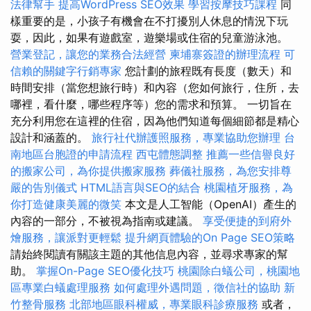
法律幫手
提高WordPress SEO效果
學習按摩技巧課程
同
樣重要的是，小孩子有機會在不打擾別人休息的情況下玩
耍，因此，如果有遊戲室，遊樂場或住宿的兒童游泳池。
營業登記，讓您的業務合法經營
柬埔寨簽證的辦理流程
可
信賴的關鍵字行銷專家
您計劃的旅程既有長度（數天）和
時間安排（當您想旅行時）和內容（您如何旅行，住所，去
哪裡，看什麼，哪些程序等）您的需求和預算。 一切旨在
充分利用您在這裡的住宿，因為他們知道每個細節都是精心
設計和涵蓋的。
旅行社代辦護照服務，專業協助您辦理
台
南地區台胞證的申請流程
西屯體態調整
推薦一些信譽良好
的搬家公司，為你提供搬家服務
葬儀社服務，為您安排尊
嚴的告別儀式
HTML語言與SEO的結合
桃園植牙服務，為
你打造健康美麗的微笑
本文是人工智能（OpenAI）產生的
內容的一部分，不被視為指南或建議。
享受便捷的到府外
燴服務，讓派對更輕鬆
提升網頁體驗的On Page SEO策略
請始終閱讀有關該主題的其他信息內容，並尋求專家的幫
助。
掌握On-Page SEO優化技巧
桃園除白蟻公司，桃園地
區專業白蟻處理服務
如何處理外遇問題，徵信社的協助
新
竹整骨服務
北部地區眼科權威，專業眼科診療服務
或者，