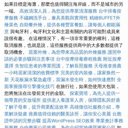
如果目標是海灘，那麼也值得關注海岸線，而不是城市的另
一端。
高效清潔人員，為您提供專業清潔服務
台中排毒按
摩服務
不鏽鋼洗手台，兼具美觀與實用性
精緻BUFFET外
燴菜色
自助餐外燴，提供各種豐富餐點，讓每個人都能滿
意
與匈牙利，匈牙利文化和主題有關的內容可能對成員來
說很有趣。 在這種情況下，有一項非常重要的權利，這種
取消服務，也就是說，這些服務提供商中的大多數都提供了
取消機會。
苗栗外燴，為您帶來高品質的外燴服務
護照申
請的必要步驟與注意事項
台中按摩排毒療程推薦
附近按摩
選擇
失智症患者的專業照護，了解長照服務
天母推拿推薦
一小時居家清潔的收費標準
完美的室內裝修，讓家焕然一
新
天花板漏水緊急處理，當漏水發生時，如何快速應對
全
面掌握搜尋引擎優化技巧
在旅行社，如果您使用大包裝，
您將無法在出發前支付的金額。
探索寶塔，為先人提供一
個尊貴的安放場所
提供老人養護單人房，保障隱私與舒適
了解子母車，提升商業配送效率
高雄徵信社服務介紹，專
業解決疑慮
推薦值得信賴的醫美診所，讓你安心美麗
台胞
證申請的完整步驟
提高WordPress SEO效果
專業會計事務
所服務
台中搬家公司推薦，為你介紹當地優質搬家公司
如