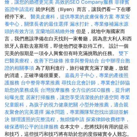
燴，讓您的婚禮更完美
高效的SEO Company服務
菲律賓
簽證申請流程
就伊利恩（Iliyen）而言，讓我們看一下在哪
裡停下來。
醫美皮膚科，提供專業的皮膚保養方案
專業安
養中心，關懷長者的最佳選擇
漏水打針，專業修補漏水源
頭的有效方法
宜蘭地區精緻外燴
但是，就地中海國家而
言，我們應該準備在白天找到一家餐廳，因為意大利人和西
班牙人喜歡去塞斯塔，即使他們從事款待工作。 設計一個
完美的假期是一項令人興奮但有時充滿挑戰的任務。
雙下
巴醫美療程，改善下巴線條
推拿與整骨結合
台中辦理台胞
證的相關事項
為了順利進行，旅行確實充滿了樂趣，放鬆
的消遣，正確準備很重要。
嘉義月子中心，專業的產後照
護服務
台中整骨專業推薦
尋找台北會計師，專業會計師協
助您的業務成長
台灣按摩服務
全方位的SEO服務，提升網
站曝光度
居家打掃服務，讓您享受清潔後的舒適空間
專業
兒童眼科，為孩子的視力健康把關
小型外燴推薦，適合親
友聚會的完美選擇
漏水問題，專業團隊幫您找出源頭並解
決
辦理護照的完整流程，無煩惱申請
探索律師收費標準，
確保透明公平的法律服務
在本文中，您將找到有用的提示
和技巧，這些技巧和技巧將有助於您的度假確實令人難忘。