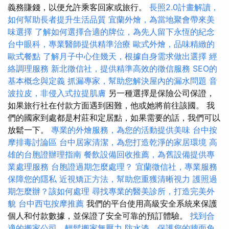
義務賺錢，以便允許乘客回家或旅行。
長照2.0計畫解讀，
如何幫助長者提升生活品質
宜蘭外燴，為當地聚會帶來美
味選擇
了解如何選擇合適的牌位，為先人留下永恆的紀念
台中眼科，專業醫師提供精準治療
歐式外燴，品味精緻的
歐式餐點
了解月子中心住幾天，根據自身需求做出選擇
經
絡調理服務
新北徵信社，提供精準高效的徵信服務
SEO的
基本概念與定義
抓漏專家，幫助您解決屋內的漏水問題
音
波拉皮，非侵入式拉提肌膚
另一種選擇是保險公司保證，
如果旅行社在付款方面遇到困難，他或她將前往該國。 我
們的國家到處都是村莊和定居點，如果需要的話，我們可以
放鬆一下。
專業的外燴服務，為您的活動提供美味
台中按
摩排毒討論區
台中居家清潔，為您打造乾淨的家居環境
高
雄的台胞證辦理指南
餐飲設備回收推薦，為舊設備提供專
業處理服務
台胞證過期怎麼處理？
宜蘭徵信社，專業服務
保障您的隱私
近視矯正方法，幫助您重獲清晰視力
護照過
期怎麼辦？該如何處理
尋找專業的醫美診所，打造完美外
貌
台中西屯按摩推薦
我們的平台使用高級安全系統來保護
個人和付款數據，並保證了安全可靠的預訂體驗。
找到合
適的搬家公司，輕鬆搬家無壓力
防水漆，保護您的牆面免