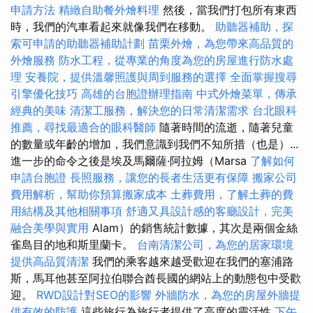
申請方法
精緻自助餐外燴料理
然後，當我們打包所有東西
時，我們的汽車看起來就像我們在移動。
助聽器補助，探
索可申請的助聽器補助計劃
苗栗外燴，為您帶來高品質的
外燴服務
防水工程，從專業的角度為您的房屋進行防水處
理
安養院，提供溫馨照護與周到服務的選擇
全面掌握搜尋
引擎優化技巧
高雄的台胞證辦理指南
中式外燴菜單，傳承
經典的美味
清潔工服務，解決您的日常清潔需求
台北眼科
推薦，尋找最適合的眼科醫師
隨著時間的流逝，隨著兒童
的數量或年齡的增加，我們意識到我們不知所措（也是）...
進一步的命令之後是埃及馬爾薩·阿拉姆（Marsa
了解如何
申請台胞證
長照服務，讓您的長者生活更有保障
搬家公司
費用解析，幫助你預算搬家成本
土葬費用，了解土葬的費
用結構及其他相關事項
舒適又具設計感的客廳設計，完美
融合美學與實用
Alam）的銷售統計數據，其次是兩個金絲
雀島目的地和斯里蘭卡。
台南清潔公司，為您的居家環境
提供高品質清潔
我們的乘客越來越受歡迎在我們的塞浦路
斯，馬耳他甚至阿拉伯聯合酋長國的網站上的動態包中受歡
迎。
RWD設計對SEO的影響
外牆防水，為您的房屋外牆提
供有效的防護
這些旅行為旅行者提供了高度的靈活性
下午