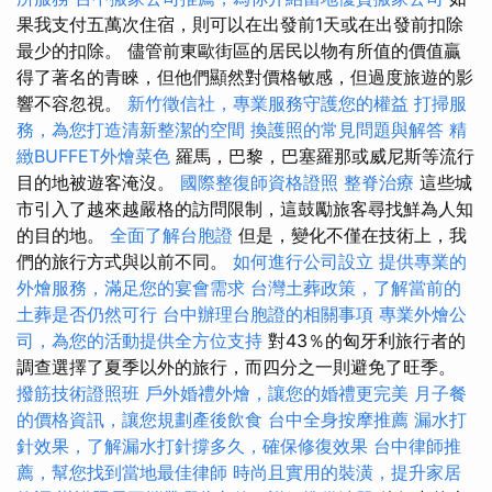
果我支付五萬次住宿，則可以在出發前1天或在出發前扣除
最少的扣除。 儘管前東歐街區的居民以物有所值的價值贏
得了著名的青睞，但他們顯然對價格敏感，但過度旅遊的影
響不容忽視。
新竹徵信社，專業服務守護您的權益
打掃服
務，為您打造清新整潔的空間
換護照的常見問題與解答
精
緻BUFFET外燴菜色
羅馬，巴黎，巴塞羅那或威尼斯等流行
目的地被遊客淹沒。
國際整復師資格證照
整脊治療
這些城
市引入了越來越嚴格的訪問限制，這鼓勵旅客尋找鮮為人知
的目的地。
全面了解台胞證
但是，變化不僅在技術上，我
們的旅行方式與以前不同。
如何進行公司設立
提供專業的
外燴服務，滿足您的宴會需求
台灣土葬政策，了解當前的
土葬是否仍然可行
台中辦理台胞證的相關事項
專業外燴公
司，為您的活動提供全方位支持
對43％的匈牙利旅行者的
調查選擇了夏季以外的旅行，而四分之一則避免了旺季。
撥筋技術證照班
戶外婚禮外燴，讓您的婚禮更完美
月子餐
的價格資訊，讓您規劃產後飲食
台中全身按摩推薦
漏水打
針效果，了解漏水打針撐多久，確保修復效果
台中律師推
薦，幫您找到當地最佳律師
時尚且實用的裝潢，提升家居