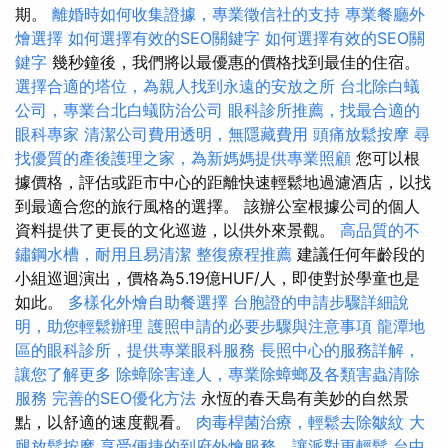
期。
離婚時如何收集證據，專業徵信社的支持
專業餐廳外
燴選擇
如何選擇有效的SEO關鍵字
如何選擇有效的SEO關
鍵字
幾秒鐘後，我們將以最優惠的價格找到最佳的住宿。
選擇合適的塔位，為親人找到永遠的安放之所
台北除白蟻
公司，專業台北白蟻防治公司
眼科診所推薦，找最合適的
眼科專家
清潔公司費用透明，無隱藏費用
頭痛放鬆按摩
尋
找優質的產後護理之家，為新媽媽提供專業照顧
您可以根
據價格，評估或距市中心的距離快速輕鬆地過濾酒店，以找
到最適合您的旅行風格的選擇。 該辦公室根據公司的個人
資料提供了更長的文化巡遊，以供外來景觀。
高品質的不
鏽鋼水槽，耐用且易清潔
整復療程推薦
建議任何年齡段的
小組巡迴演出，價格為5.19億HUF/人，即使對於學童也是
如此。
多樣化外燴自助餐選擇
台胞證的申請步驟詳細說
明，助您輕鬆辦理
護照申請的必要步驟與注意事項
龍潭地
區的眼科診所，提供專業眼科服務
長照中心的服務詳解，
讓您了解更多
除蟑除害達人，專業除蟑螂及各類害蟲清除
服務
完善的SEO優化方法
永恆的春天島有美妙的自然景
點，以​​舒適的速度觀看。
肉毒桿菌治療，輕鬆去除皺紋
大
腿放鬆按摩
享受便捷的到府外燴服務，讓派對更輕鬆
台中