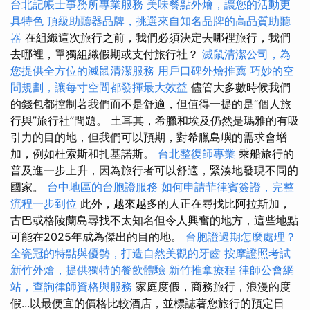
台北記帳士事務所專業服務
美味餐點外燴，讓您的活動更
具特色
頂級助聽器品牌，挑選來自知名品牌的高品質助聽
器
在組織這次旅行之前，我們必須決定去哪裡旅行，我們
去哪裡，單獨組織假期或支付旅行社？
滅鼠清潔公司，為
您提供全方位的滅鼠清潔服務
用戶口碑外燴推薦
巧妙的空
間規劃，讓每寸空間都發揮最大效益
儘管大多數時候我們
的錢包都控制著我們而不是舒適，但值得一提的是“個人旅
行與”旅行社”問題。 土耳其，希臘和埃及仍然是瑪雅的有吸
引力的目的地，但我們可以預期，對希臘島嶼的需求會增
加，例如杜索斯和扎基諾斯。
台北整復師專業
乘船旅行的
普及進一步上升，因為旅行者可以舒適，緊湊地發現不同的
國家。
台中地區的台胞證服務
如何申請菲律賓簽證，完整
流程一步到位
此外，越來越多的人正在尋找比阿拉斯加，
古巴或格陵蘭島尋找不太知名但令人興奮的地方，這些地點
可能在2025年成為傑出的目的地。
台胞證過期怎麼處理？
全瓷冠的特點與優勢，打造自然美觀的牙齒
按摩證照考試
新竹外燴，提供獨特的餐飲體驗
新竹推拿療程
律師公會網
站，查詢律師資格與服務
家庭度假，商務旅行，浪漫的度
假...以最便宜的價格比較酒店，並標誌著您旅行的預定日