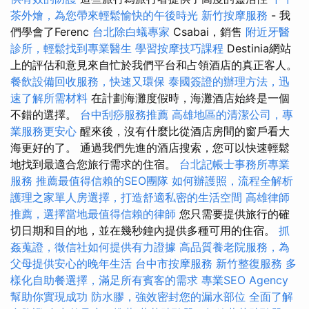
茶外燴，為您帶來輕鬆愉快的午後時光
新竹按摩服務
- 我
們學會了Ferenc
台北除白蟻專家
Csabai，銷售
附近牙醫
診所，輕鬆找到專業醫生
學習按摩技巧課程
Destinia網站
上的評估和意見來自忙於我們平台和占領酒店的真正客人。
餐飲設備回收服務，快速又環保
泰國簽證的辦理方法，迅
速了解所需材料
在計劃海灘度假時，海灘酒店始終是一個
不錯的選擇。
台中刮痧服務推薦
高雄地區的清潔公司，專
業服務更安心
醒來後，沒有什麼比從酒店房間的窗戶看大
海更好的了。 通過我們先進的酒店搜索，您可以快速輕鬆
地找到最適合您旅行需求的住宿。
台北記帳士事務所專業
服務
推薦最值得信賴的SEO團隊
如何辦護照，流程全解析
護理之家單人房選擇，打造舒適私密的生活空間
高雄律師
推薦，選擇當地最值得信賴的律師
您只需要提供旅行的確
切日期和目的地，並在幾秒鐘內提供多種可用的住宿。
抓
姦蒐證，徵信社如何提供有力證據
高品質養老院服務，為
父母提供安心的晚年生活
台中市按摩服務
新竹整復服務
多
樣化自助餐選擇，滿足所有賓客的需求
專業SEO Agency
幫助你實現成功
防水膠，強效密封您的漏水部位
全面了解