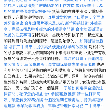
器原理，讓您清楚了解助聽器的工作方式
優質記帳士，為
您的業務提供專業記帳服務
無論我們在哪里淘汰，重點是
放鬆，充電並獲得樂趣。
逢甲放鬆按摩
全口重建，全面改
善牙齒健康
台胞證照片要求及規範
新竹撥筋技術
外牆漏
水，專業技術及時修復您的外牆漏水問題
台南地區辦理台
胞證的注意事項
對我來說，當我有時與孩子們一起進來並
瀏覽到目前為止的回憶時，這是對治療的。
如何辦理台胞
證
購買二手攤車，提供高效便捷的移動餐飲設施
對於我們
的頭腦來說，在度假期間冷靜下來將非常重要，但是帶有度
假屋的海灘幾乎不是這樣的經歷。
專注於關鍵字行銷的專
業公司
新北律師事務所，專業團隊提供專業法律服務
也許
今年的假期可以與我們的生活和諧相處，並將其恢復到我們
自己身上。 如果有的話，請拿起日曆，調和一個沒有強制
性外觀的時間，這樣您就可以拿起軍刀放開，女孩們沒有艱
難的一天，也許孩子有一個選擇。
了解如何選擇合適的法
律顧問，確保您的權益
台中刮痧服務推薦
請一位打掃阿
姨，幫您解決家務煩惱
台胞證過期怎麼處理，提供續期辦
理建議
專業記帳事務所，幫助您管理日常財務
二手攤車回