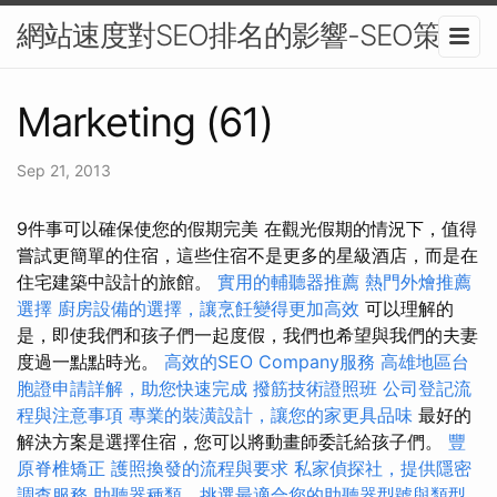
網站速度對SEO排名的影響-SEO策略
Marketing (61)
Sep 21, 2013
9件事可以確保使您的假期完美 在觀光假期的情況下，值得
嘗試更簡單的住宿，這些住宿不是更多的星級酒店，而是在
住宅建築中設計的旅館。
實用的輔聽器推薦
熱門外燴推薦
選擇
廚房設備的選擇，讓烹飪變得更加高效
可以理解的
是，即使我們和孩子們一起度假，我們也希望與我們的夫妻
度過一點點時光。
高效的SEO Company服務
高雄地區台
胞證申請詳解，助您快速完成
撥筋技術證照班
公司登記流
程與注意事項
專業的裝潢設計，讓您的家更具品味
最好的
解決方案是選擇住宿，您可以將動畫師委託給孩子們。
豐
原脊椎矯正
護照換發的流程與要求
私家偵探社，提供隱密
調查服務
助聽器種類，挑選最適合您的助聽器型號與類型