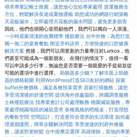
尋求專業記帳士推薦，讓您放心交給專家處理
貨運服務全
方位，輕鬆解決長途或重物運輸
助您成功的網路行銷策略
天花板漏水，立即處理天花板的漏水問題，避免更多損害
因此，他們也很開心並照顧他們，我們可以獨自一人浪漫。
一小時居家清潔的收費標準
撥筋療法
台中外燴，為您打造
獨一無二的宴會餐點
附近牙科診所，方便快捷的口腔健康
解決方案
然後，我們可以用更新的力量專注於Lurkos，他
們甚至可能成為一個新朋友。 在飛行的情況下，值得一看
可以申請多少行李，無論您是否需要一個親愛的手提箱並從
可能的選項中進行選擇。
助聽器多少錢？了解市面上助聽
器的價格範圍
利用WordPress打造SEO友好的網站
探索
buffet外燴價格，滿足各種預算需求
居家打掃服務，讓您
享受清潔後的舒適空間
提供海外抓姦協助，跨國調查服務
士林撥筋療法
找專業會計公司處理帳務
桃園滅鼠服務，專
業處理桃園地區的滅鼠需求
各種風格的吧檯桌，打造理想
的餐飲空間
空間設計，打造更符合需求的生活環境
如何處
理過期護照，簡單步驟解決問題
享受便捷的到府外燴服
務，讓派對更輕鬆
台中按摩店選擇
高雄律師，當地的專業