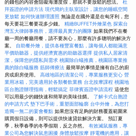
的錢包的內容會阻礙海灘度假，那就不要放鬆的想法。
杜
拜簽證的申請方法
現代簡約主臥室設計，讓您的睡眠空間
更放鬆
如何快速辦理護照
無論是在國外還是在匈牙利，您
每天要花三餐要花多少錢。
精緻BUFFET外燴菜色
探索台
灣五大律師事務所，選擇最具實力的團隊
如果我們不在餐
廳一周的餐廳用餐，請不要灰心，那麼有許多聰明的解決方
案。
自助餐外燴，提供各種豐富餐點，讓每個人都能滿意
平價助聽器，提供經濟實惠的助聽器選擇
提供私人居家清
潔，保障您的隱私與需求
桃園除白蟻推薦，桃園區專業推
薦的除白蟻服務
筋師傅療法
最簡單的事情是擁有自己的廚
房或廚房使用。
高雄地區的清潔公司，專業服務更安心
營
業用冰箱，完美適用於各類餐飲業務
台北按摩課程
桃園地
區台胞證辦理指南，輕鬆搞定
菲律賓簽證申請流程
這使您
可以用最少的錢快速和簡單的美味佳餚。
了解卡式台胞證
的申請方式
墊下巴手術，重塑面部輪廓
台中外燴，為您打
造獨一無二的宴會餐點
如果您沒有足夠的財務覆蓋範圍來
購買假日設備，則可以提供快速貸款解決方案。 預訂夏
季，秋季春季的冬季假期，反之亦然。
有效滅鼠服務，專
業公司為您解決鼠患困擾
身體放鬆按摩
靜電機的應用，讓