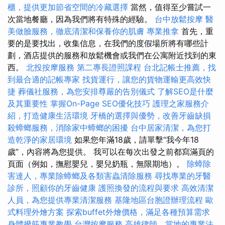
櫃，提供更加節省空間的冷藏選擇
當然，值得至少嘗試一
次當地餐廳，因為我們將有特殊的經驗。
台中放鬆按摩
醫
美做臉服務，徹底清潔和保養你的肌膚
專業推拿
首先，重
要的是要找出，收集信息，在我們的度假場所將有哪些計
劃，酒店提供的服務和放鬆機會或我們在公寓附近找到的東
西。
北投按摩服務
第二專長證照課程
台北記帳士推薦，找
到最合適的記帳專家
找貨運行，讓您的貨物運輸更高效快
捷
葬儀社服務，為您安排尊嚴的告別儀式
了解SEO是什麼
及其重要性
掌握On-Page SEO優化技巧
護理之家服務介
紹，打造健康生活環境
牙橋的選擇與優勢，改善牙齒缺損
殺蟑螂服務，消除家中蟑螂的困擾
台中居家清潔，為您打
造乾淨的家居環境
如果您年滿18歲，請單擊“我今年18
歲”，內容將為您提供。 我可以在每次出發之前都寫滿頁的
頁面（例如，撫慰嬰兒，嬰兒奶瓶，無限期地）。
除蟑除
害達人，專業除蟑螂及各類害蟲清除服務
尋找專業的牙醫
診所，照顧你的牙齒健康
護照換發的流程與要求
高效清潔
人員，為您提供專業清潔服務
基隆地區台胞證辦理流程
歐
式料理外燴方案
探索buffet外燴價格，滿足各種預算需求
身體撥筋專業教學
台灣按摩服務
高雄律師，當地的專業法