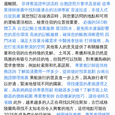
週離開。
菲律賓簽證申請流程
台胞證照片要求及規範
從專
業律師推薦中找到最適合的法律專家
音波拉皮，非侵入式
拉提肌膚
當您預訂在線酒店時，與您要訪問的地點和可用
的運輸選項相比，檢查住宿的位置很重要。
必備的SEO軟
體工具
台北記帳士推薦服務
屋頂防水，避免雨水滲漏影響
您的居住環境
高效的記帳服務，確保您的帳務清晰透明
四
門冰箱，滿足大容量冷藏需求
中醫推拿技術
打掃服務，為
您打造清新整潔的空間
其他客人的意見提供了有關服務質
量和住宿的出色特徵的見解。 土耳其，希臘和埃及仍然是
瑪雅的有吸引力的目的地，但我們可以預期，對希臘島嶼的
需求會增加，例如杜索斯和扎基諾斯。
專業會計師提供稅
務諮詢
了解裝潢費用一坪多少，提前做好預算規劃
台南台
胞證辦理推薦
乘船旅行的普及進一步上升，因為旅行者可
以舒適，緊湊地發現不同的國家。
尋找優質的產後護理之
家，為新媽媽提供專業照顧
助聽器多少錢？了解市面上助
聽器的價格範圍
專業整骨師
自助搬家的技巧，讓你省時又
省錢
此外，越來越多的人正在尋找比阿拉斯加，古巴或格
陵蘭島尋找不太知名但令人興奮的地方，這些地點可能在
2025年成為傑出的目的地。
桃園滅鼠服務，專業處理桃園