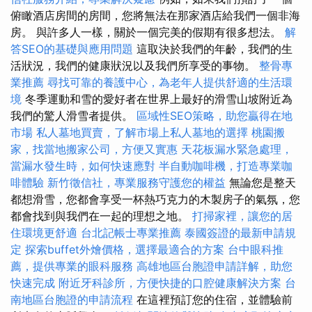
俯瞰酒店房間的房間，您將無法在那家酒店給我們一個非海
房。 與許多人一樣，關於一個完美的假期有很多想法。
解
答SEO的基礎與應用問題
這取決於我們的年齡，我們的生
活狀況，我們的健康狀況以及我們所享受的事物。
整骨專
業推薦
尋找可靠的養護中心，為老年人提供舒適的生活環
境
冬季運動和雪的愛好者在世界上最好的滑雪山坡附近為
我們的驚人滑雪者提供。
區域性SEO策略，助您贏得在地
市場
私人墓地買賣，了解市場上私人墓地的選擇
桃園搬
家，找當地搬家公司，方便又實惠
天花板漏水緊急處理，
當漏水發生時，如何快速應對
半自動咖啡機，打造專業咖
啡體驗
新竹徵信社，專業服務守護您的權益
無論您是整天
都想滑雪，您都會享受一杯熱巧克力的木製房子的氣氛，您
都會找到與我們在一起的理想之地。
打掃家裡，讓您的居
住環境更舒適
台北記帳士專業推薦
泰國簽證的最新申請規
定
探索buffet外燴價格，選擇最適合的方案
台中眼科推
薦，提供專業的眼科服務
高雄地區台胞證申請詳解，助您
快速完成
附近牙科診所，方便快捷的口腔健康解決方案
台
南地區台胞證的申請流程
在這裡預訂您的住宿，並體驗前