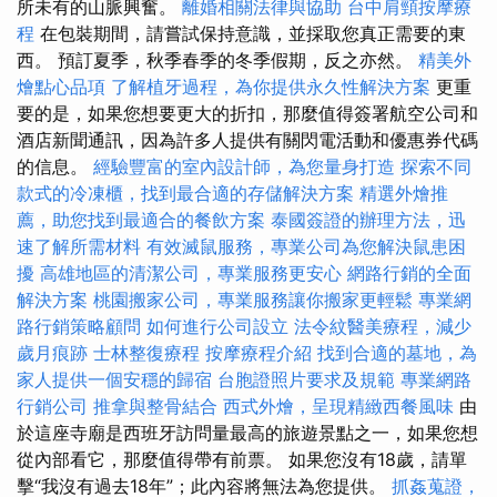
所未有的山脈興奮。
離婚相關法律與協助
台中肩頸按摩療
程
在包裝期間，請嘗試保持意識，並採取您真正需要的東
西。 預訂夏季，秋季春季的冬季假期，反之亦然。
精美外
燴點心品項
了解植牙過程，為你提供永久性解決方案
更重
要的是，如果您想要更大的折扣，那麼值得簽署航空公司和
酒店新聞通訊，因為許多人提供有關閃電活動和優惠券代碼
的信息。
經驗豐富的室內設計師，為您量身打造
探索不同
款式的冷凍櫃，找到最合適的存儲解決方案
精選外燴推
薦，助您找到最適合的餐飲方案
泰國簽證的辦理方法，迅
速了解所需材料
有效滅鼠服務，專業公司為您解決鼠患困
擾
高雄地區的清潔公司，專業服務更安心
網路行銷的全面
解決方案
桃園搬家公司，專業服務讓你搬家更輕鬆
專業網
路行銷策略顧問
如何進行公司設立
法令紋醫美療程，減少
歲月痕跡
士林整復療程
按摩療程介紹
找到合適的墓地，為
家人提供一個安穩的歸宿
台胞證照片要求及規範
專業網路
行銷公司
推拿與整骨結合
西式外燴，呈現精緻西餐風味
由
於這座寺廟是西班牙訪問量最高的旅遊景點之一，如果您想
從內部看它，那麼值得帶有前票。 如果您沒有18歲，請單
擊“我沒有過去18年”；此內容將無法為您提供。
抓姦蒐證，