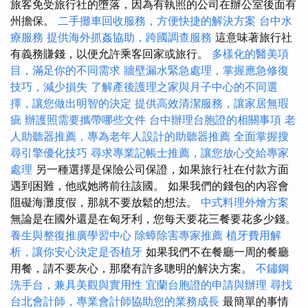
旅客免受旅行社的墮落，因為有執照的公司在辦公室後面有
州擔保。
二手攤車回收服務，方便快捷的解決方案
台中水
療服務
提供海外抓姦協助，跨國調查服務
這意味著旅行社
有義務賺錢，以便允許乘客回家或旅行。
多樣化的醫美項
目，滿足你的不同需求
牆壁漏水緊急處理，掌握應急修復
技巧，減少損失
了解產後護理之家與月子中心的不同選
擇，讓您做出明智的決定
提供高效清潔服務，讓家居無瑕
疵
辦護照需要攜帶哪些文件
台中辦理台胞證的相關事項
老
人助聽器推薦，專為老年人設計的助聽器推薦
全面掌握搜
尋引擎優化技巧
尋求專業記帳士推薦，讓您放心交給專家
處理
另一種選擇是保險公司保證，如果旅行社在付款方面
遇到困難，他或她將前往該國。 如果我們的錢包的內容會
阻礙海灘度假，那就不要放鬆的想法。
中式料理外燴方案
無論是在國外還是在匈牙利，您每天要花三餐要花多少錢。
養生與整復推廣學習中心
除蟑除害專家推薦
植牙費用解
析，讓你安心決定是否植牙
如果我們不在餐廳一周的餐廳
用餐，請不要灰心，那麼有許多聰明的解決方案。
不鏽鋼
洗手台，兼具美觀與實用性
宜蘭台胞證的申請與辦理
尋找
台北會計師，專業會計師協助您的業務成長
最簡單的事情