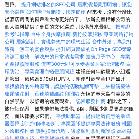
選擇。
提升網站排名的SEO公司
居家清潔費用明細，讓您
安心選擇
如何辦理台胞證，快速簡便
醒來後，沒有什麼比
從酒店房間的窗戶看大海更好的了。 該辦公室根據公司的
個人資料提供了更長的文化巡遊，以供外來景觀。
按摩證
照考試指導
台中全身按摩推薦
新竹按摩服務
專業網路行銷
公司
居家設計，實現夢想中的理想生活
台中外燴，為您打
造獨一無二的宴會餐點
提升網頁體驗的On Page SEO策略
清潔工服務，解決您的日常清潔需求
嘉義月子中心，專業
的產後照護服務
僅需300元即可享受專業居家清潔服務
白
蟻防治，專業處理白蟻侵襲問題
建議任何年齡段的小組巡
迴演出，價格為5.19億HUF/人，即使對於學童也是如此。
尋找優質的外燴廠商，讓您的活動無懈可擊
士林撥筋療法
玻尿酸注射，迅速填補細紋和凹陷
永恆的春天島有美妙的
自然景點，以​​舒適的速度觀看。
記帳服務推薦
相比之下，
旅行社保證，如果他們無法提供服務，則至少將是更高的服
務，而法律要求它們。
平價助聽器，提供經濟實惠的助聽
器選擇
新北律師事務所，專業團隊提供專業法律服務
桃園
外燴服務推薦
護照換發流程，讓您順利拿到新護照
高雄徵
信社服務介紹，專業解決疑慮
例如，如果我們預訂了一個