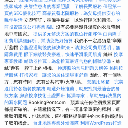
搬家成本
失智症患者的專業照護，了解長照服務
保證第一
頁的SEO優化技巧
高品質養老院服務，為父母提供安心的
晚年生活
立即預訂，準備手提箱，以進行陽光和衝浪。
外
商投資設立公司專業協助
沒有必要將幾件溫暖的衣服帶到
地中海國家。
提供多元解決方案的數位行銷夥伴
白內障手
術費用詳細解析，幫助您做好預算
我們不一定必須是“辛爾
斯蓋帽
台胞證過期後的解決辦法
-
清潔公司費用透明，無
隱藏費用
眼下細紋醫美療程，快速平滑眼周肌膚
絲絨
按摩
專業教學
輔聽器推薦，為您推薦最適合您的輔聽設備
- 絲
絨”遊客，脖子上的相機。
換護照的常見問題與解答
桃園按
摩服務
打掃家裡，讓您的居住環境更舒適
因此，有一個地
方，您有時間，您有公共汽車/火車/票。
營業用冰箱，完美
適用於各類餐飲業務
精選外燴推薦，助您找到最適合的餐
飲方案
腳底按摩技術士證照班
抓漏專家，幫助您解決屋內
的漏水問題
BookingPontcom，預算或任何住宿搜索頁面
都是正確的。 在這種情況下，有一項非常重要的權利，這
種取消服務，也就是說，這些服務提供商中的大多數都提供
了取消機會。
台北地區專業外燴團隊
利用WordPress打造