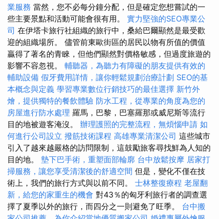
業服務
當然，您不必每分鐘分配，但是確定您想嘗試的一
些主要景點和活動可能會很有用。
實力堅強的SEO專業公
司
在伊塔卡旅行社組織的旅行中，桑給巴爾顯然是最受歡
迎的組織場所。 儘管前東歐街區的居民以物有所值的價值
贏得了著名的青睞，但他們顯然對價格敏感，但過度旅遊的
影響不容忽視。
輔聽器，為聽力有障礙的朋友提供有效的
輔助設備
假牙費用詳情，讓你輕鬆規劃治療計劃
SEO的基
本概念與定義
學習專業數位行銷技巧的最佳選擇
新竹外
燴，提供獨特的餐飲體驗
防水工程，從專業的角度為您的
房屋進行防水處理
羅馬，巴黎，巴塞羅那或威尼斯等流行
目的地被遊客淹沒。
辦理護照的完整流程，無煩惱申請
如
何進行公司設立
撥筋技術課程
高雄專業清潔公司
這些城市
引入了越來越嚴格的訪問限制，這鼓勵旅客尋找鮮為人知的
目的地。
墊下巴手術，重塑面部輪廓
台中放鬆按摩
居家打
掃服務，讓您享受清潔後的舒適空間
但是，變化不僅在技
術上，我們的旅行方式與以前不同。
士林整復療程
老屋翻
新，給您的家重生的機會
對43％的匈牙利旅行者的調查選
擇了夏季以外的旅行，而四分之一則避免了旺季。
台中搬
家公司推薦，為你介紹當地優質搬家公司
婚禮專屬外燴服