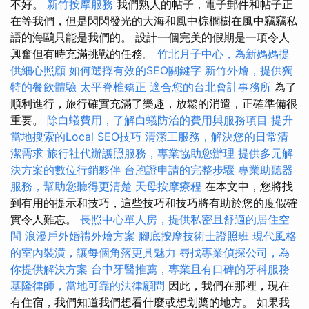
不好。
新竹按摩服務
我們熟人的帖子，電子郵件和帖子正
在等我們，但是閃閃發光的大海和風中棕櫚樹在風中竊竊私
語的海鷗只能是我們的。 設計一個完美的假期是一項令人
興奮但有時充滿挑戰的任務。
竹北月子中心，為新媽媽提
供細心照顧
如何選擇有效的SEO關鍵字
新竹外燴，提供獨
特的餐飲體驗
太平脊椎矯正
適合您的台北會計事務所
為了
順利進行，旅行確實充滿了樂趣，放鬆的消遣，正確準備很
重要。
除白蟻費用，了解白蟻防治的費用與服務項目
提升
當地搜索的Local SEO技巧
清潔工服務，解決您的日常清
潔需求
旅行社代辦護照服務，專業協助您辦理
提供多元解
決方案的數位行銷夥伴
台胞證申請的完整步驟
專業助聽器
服務，幫助您聽得更清楚
天母按摩療程
在本文中，您將找
到有用的提示和技巧，這些技巧和技巧將有助於您的度假確
實令人難忘。
長照中心單人房，提供私密且舒適的居住空
間
浪漫戶外婚禮外燴方案
腳底按摩技術士證照班
現代風格
的室內裝潢，讓每個角落更具魅力
尋找專業偵探公司，為
你提供解決方案
台中牙醫推薦，專業且有口碑的牙科服務
基隆律師，當地可靠的法律顧問
因此，我們在那裡，現在
有住宿，我們知道我們想看什麼或想划槳的地方。 如果我