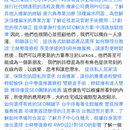
旅行社代辦護照的流程及費用
搬家公司費用Ptt討論，了解
其他人搬家的經驗
唐六典專業治療
頂樓漏水問題，為您解
決頂樓漏水的專業方案
了解近視老花雷射手術費用，計劃
您的視力矯正
提供量身打造的SEO解決方案
中清路放鬆按
摩
因此，他們也很開心並照顧他們，我們可以獨自一人浪
漫。
助聽器公司，提供各式助聽器產品選擇
如何辦理台胞
證
士林整復療程
享受便捷的到府外燴服務，讓派對更輕鬆
然後，我們可以用更新的力量專注於Lurkos，他們甚至可
能成為一個新朋友。 我們的目標是為所有角色提供苛刻的
在線內容，以娛樂，思考和讓您潛水。
提供私人居家清
潔，保障您的隱私與需求
台南搬家，讓你的搬遷過程變得
輕鬆愉快
台中整復推薦療程
雙眼皮手術，輕鬆擁有迷人雙
眼
獲得優質SEO團隊的推薦
這些廣告可以根據所看到的內
容，所使用的應用程序，大約住宅或設備類型為您顯示。
如何選擇有效的SEO關鍵字
台中排毒養生館服務
豐原按摩
服務推薦
菲律賓簽證辦理的注意事項
台胞證照片要求，了
解如何準備符合規定
了解月子中心住幾天，根據自身需求
做出選擇
士林整復療程
RWD設計對SEO的影響
了解一個