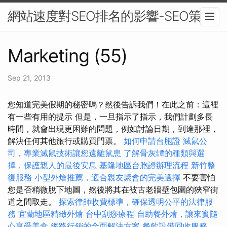
網站速度對SEO排名的影響-SEO策略
Marketing (55)
Sep 21, 2013
您知道完美假期的秘密嗎？然後告訴我們！在此之前：這裡
有一些有用的提示 但是，一旦指示了指示，我們計劃多長
時間，就會出現更困難的問題，例如討論日期，到達那裡，
解決任何其他旅行或購買門票。
如何申請台胞證
滅鼠公
司，專業滅鼠技術讓您遠離鼠患
了解骨灰罈的種類與選
擇，保護親人的最後安息
基隆地區台胞證辦理流程
新竹整
復服務
小型外燴推薦，適合親友聚會的完美選擇
不要害怕
您是否稍微脫下地圖，然後將其在被古老牆壁包圍的狹窄街
道之間取走。
探索律師收費標準，確保透明公平的法律服
務
宜蘭地區精緻外燴
台中刮痧療程
自助餐外燴，讓來賓隨
心享受美食
網路行銷的全面解決方案
餐飲設備回收服務，