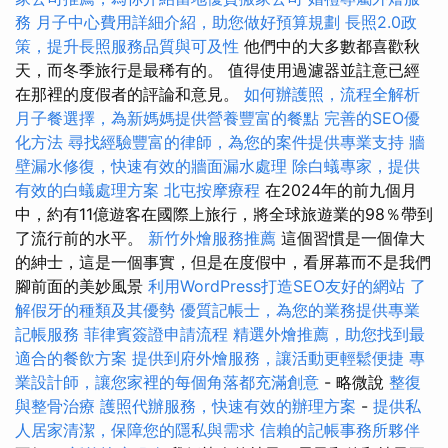
務
月子中心費用詳細介紹，助您做好預算規劃
長照2.0政
策，提升長照服務品質與可及性
他們中的大多數都喜歡秋
天，而冬季旅行是最稀有的。 值得使用過濾器並註意已經
在那裡的度假者的評論和意見。
如何辦護照，流程全解析
月子餐選擇，為新媽媽提供營養豐富的餐點
完善的SEO優
化方法
尋找經驗豐富的律師，為您的案件提供專業支持
牆
壁漏水修復，快速有效的牆面漏水處理
除白蟻專家，提供
有效的白蟻處理方案
北屯按摩療程
在2024年的前九個月
中，約有11億遊客在國際上旅行，將全球旅遊業的98％帶到
了流行前的水平。
新竹外燴服務推薦
這個習慣是一個偉大
的紳士，這是一個事實，但是在度假中，看屏幕而不是我們
腳前面的美妙風景
利用WordPress打造SEO友好的網站
了
解假牙的種類及其優勢
優質記帳士，為您的業務提供專業
記帳服務
菲律賓簽證申請流程
精選外燴推薦，助您找到最
適合的餐飲方案
提供到府外燴服務，讓活動更輕鬆便捷
專
業設計師，讓您家裡的每個角落都充滿創意
- 略微說
整復
與整骨治療
護照代辦服務，快速有效的辦理方案
-
提供私
人居家清潔，保障您的隱私與需求
信賴的記帳事務所夥伴