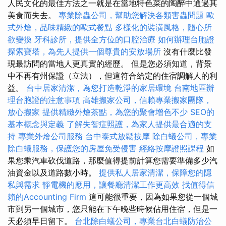
人民文化的最佳方法之一就是在當地特色菜的陶醉中通過其
美食而失去。
專業除蟲公司，幫助您解決各類害蟲問題
歐
式外燴，品味精緻的歐式餐點
多樣化的裝潢風格，隨心所
欲變換
牙科診所，提供全方位的口腔治療
如何辦理台胞證
探索寶塔，為先人提供一個尊貴的安放場所
沒有什麼比發
現最訪問的當地人更真實的經歷。 但是您必須知道，背景
中不再有州保證（立法），但這符合給定的住宿調解人的利
益。
台中居家清潔，為您打造乾淨的家居環境
台南地區辦
理台胞證的注意事項
高雄搬家公司，信賴專業搬家團隊，
放心搬家
提供精緻外燴茶點，為您的聚會增色不少
SEO的
基本概念與定義
了解失智症照護，為家人提供最合適的支
持
專業外燴公司服務
台中泰式放鬆按摩
除白蟻公司，專業
除白蟻服務，保護您的房屋免受侵害
經絡按摩證照課程
如
果您乘汽車砍伐道路，那麼值得提前計算您需要準備多少汽
油資金以及道路數小時。
提供私人居家清潔，保障您的隱
私與需求
靜電機的應用，讓餐廳清潔工作更高效
找值得信
賴的Accounting Firm
這可能很重要，因為如果您從一個城
市到另一個城市，您只能在下午晚些時候佔用住宿，但是一
天必須早日留下。
台北除白蟻公司，專業台北白蟻防治公