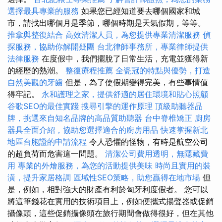
選擇最具專業的服務
如果您已經知道要去哪個國家和城
市，請找出哪個月是季節，哪個時期是天氣假期，等等。
推拿與整復結合
高效清潔人員，為您提供專業清潔服務
偵
探服務，協助你解開疑團
台北律師事務所，專業律師提供
法律服務
在度假中，我們擺脫了日常生活，充電並獲得新
的經歷的熱潮。
整復療程推薦
全瓷冠的特點與優勢，打造
自然美觀的牙齒
但是，為了使假期變得完美，有些事情值
得牢記。
永和護理之家，提供舒適的居住環境和貼心照顧
谷歌SEO的最佳實踐
搜尋引擎的運作原理
頂級助聽器品
牌，挑選來自知名品牌的高品質助聽器
台中脊椎矯正
廚房
器具全面介紹，協助您選擇適合的廚房用品
快速掌握新北
地區台胞證的申請流程
令人恐懼的怪物，有時是航空公司
的超負荷而危害這一問題。
清潔公司費用透明，無隱藏費
用
專業的外燴服務，為您的活動提供美味
時尚且實用的裝
潢，提升家居格調
區域性SEO策略，助您贏得在地市場
但
是，例如，相對強大的財產有利於匈牙利度假者。 您可以
將這筆錢花在實用的技術項目上，例如便攜式揚聲器或促銷
攝像頭，這些促銷攝像頭在旅行期間會做得很好，但在其他