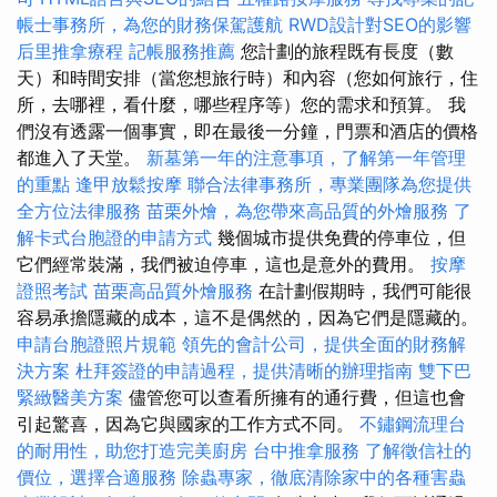
帳士事務所，為您的財務保駕護航
RWD設計對SEO的影響
后里推拿療程
記帳服務推薦
您計劃的旅程既有長度（數
天）和時間安排（當您想旅行時）和內容（您如何旅行，住
所，去哪裡，看什麼，哪些程序等）您的需求和預算。 我
們沒有透露一個事實，即在最後一分鐘，門票和酒店的價格
都進入了天堂。
新墓第一年的注意事項，了解第一年管理
的重點
逢甲放鬆按摩
聯合法律事務所，專業團隊為您提供
全方位法律服務
苗栗外燴，為您帶來高品質的外燴服務
了
解卡式台胞證的申請方式
幾個城市提供免費的停車位，但
它們經常裝滿，我們被迫停車，這也是意外的費用。
按摩
證照考試
苗栗高品質外燴服務
在計劃假期時，我們可能很
容易承擔隱藏的成本，這不是偶然的，因為它們是隱藏的。
申請台胞證照片規範
領先的會計公司，提供全面的財務解
決方案
杜拜簽證的申請過程，提供清晰的辦理指南
雙下巴
緊緻醫美方案
儘管您可以查看所擁有的通行費，但這也會
引起驚喜，因為它與國家的工作方式不同。
不鏽鋼流理台
的耐用性，助您打造完美廚房
台中推拿服務
了解徵信社的
價位，選擇合適服務
除蟲專家，徹底清除家中的各種害蟲