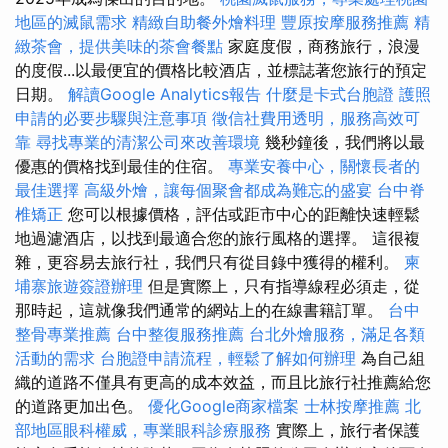
地區的滅鼠需求
精緻自助餐外燴料理
豐原按摩服務推薦
精
緻茶會，提供美味的茶會餐點
家庭度假，商務旅行，浪漫
的度假...以最便宜的價格比較酒店，並標誌著您旅行的預定
日期。
解讀Google Analytics報告
什麼是卡式台胞證
護照
申請的必要步驟與注意事項
徵信社費用透明，服務高效可
靠
尋找專業的清潔公司來改善環境
幾秒鐘後，我們將以最
優惠的價格找到最佳的住宿。
專業安養中心，關懷長者的
最佳選擇
高級外燴，讓每個聚會都成為難忘的盛宴
台中脊
椎矯正
您可以根據價格，評估或距市中心的距離快速輕鬆
地過濾酒店，以找到最適合您的旅行風格的選擇。 這很複
雜，更容易去旅行社，我們只有從目錄中獲得的權利。
柬
埔寨旅遊簽證辦理
但是實際上，只有指導線程必須走，從
那時起，這就像我們通常的網站上的在線書籍訂單。
台中
整骨專業推薦
台中整復服務推薦
台北外燴服務，滿足各類
活動的需求
台胞證申請流程，輕鬆了解如何辦理
為自己組
織的道路不僅具有更高的成本效益，而且比旅行社推薦給您
的道路更加出色。
優化Google商家檔案
士林按摩推薦
北
部地區眼科權威，專業眼科診療服務
實際上，旅行者保護