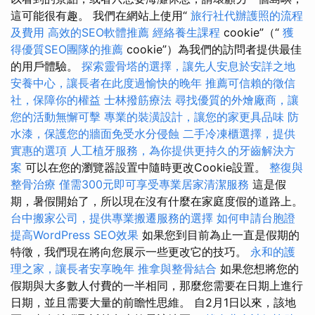
這可能很有趣。 我們在網站上使用“
旅行社代辦護照的流程
及費用
高效的SEO軟體推薦
經絡養生課程
cookie”（“
獲
得優質SEO團隊的推薦
cookie”）為我們的訪問者提供最佳
的用戶體驗。
探索靈骨塔的選擇，讓先人安息於安詳之地
安養中心，讓長者在此度過愉快的晚年
推薦可信賴的徵信
社，保障你的權益
士林撥筋療法
尋找優質的外燴廠商，讓
您的活動無懈可擊
專業的裝潢設計，讓您的家更具品味
防
水漆，保護您的牆面免受水分侵蝕
二手冷凍櫃選擇，提供
實惠的選項
人工植牙服務，為你提供更持久的牙齒解決方
案
可以在您的瀏覽器設置中隨時更改Cookie設置。
整復與
整骨治療
僅需300元即可享受專業居家清潔服務
這是假
期，暑假開始了，所以現在沒有什麼在家庭度假的道路上。
台中搬家公司，提供專業搬遷服務的選擇
如何申請台胞證
提高WordPress SEO效果
如果您到目前為止一直是假期的
特徵，我們現在將向您展示一些更改它的技巧。
永和的護
理之家，讓長者安享晚年
推拿與整骨結合
如果您想將您的
假期與大多數人付費的一半相同，那麼您需要在日期上進行
日期，並且需要大量的前瞻性思維。 自2月1日以來，該地