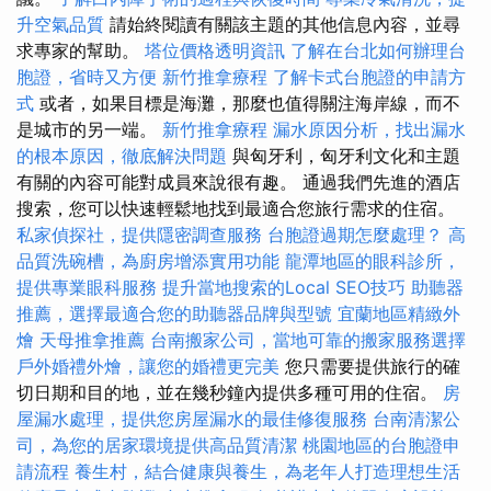
升空氣品質
請始終閱讀有關該主題的其他信息內容，並尋
求專家的幫助。
塔位價格透明資訊
了解在台北如何辦理台
胞證，省時又方便
新竹推拿療程
了解卡式台胞證的申請方
式
或者，如果目標是海灘，那麼也值得關注海岸線，而不
是城市的另一端。
新竹推拿療程
漏水原因分析，找出漏水
的根本原因，徹底解決問題
與匈牙利，匈牙利文化和主題
有關的內容可能對成員來說很有趣。 通過我們先進的酒店
搜索，您可以快速輕鬆地找到最適合您旅行需求的住宿。
私家偵探社，提供隱密調查服務
台胞證過期怎麼處理？
高
品質洗碗槽，為廚房增添實用功能
龍潭地區的眼科診所，
提供專業眼科服務
提升當地搜索的Local SEO技巧
助聽器
推薦，選擇最適合您的助聽器品牌與型號
宜蘭地區精緻外
燴
天母推拿推薦
台南搬家公司，當地可靠的搬家服務選擇
戶外婚禮外燴，讓您的婚禮更完美
您只需要提供旅行的確
切日期和目的地，並在幾秒鐘內提供多種可用的住宿。
房
屋漏水處理，提供您房屋漏水的最佳修復服務
台南清潔公
司，為您的居家環境提供高品質清潔
桃園地區的台胞證申
請流程
養生村，結合健康與養生，為老年人打造理想生活