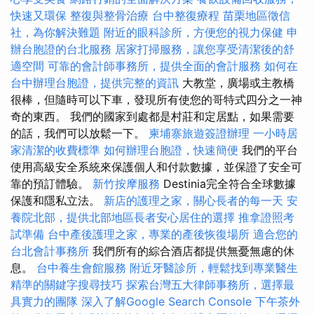
快速又環保
整復與整骨治療
台中整復療程
苗栗地區徵信
社，為你解決難題
附近的眼科診所，方便您的視力保健
申
辦台胞證的台北服務
居家打掃服務，讓您享受清潔後的舒
適空間
可靠的會計師事務所，提供全面的會計服務
如何在
台中辦理台胞證，提供完整的資訊
大教堂，廣場或主教橋
很棒，但隨時可以下車，發現所有使您的哥特式四分之一神
奇的東西。 我們的國家到處都是村莊和定居點，如果需要
的話，我們可以放鬆一下。
柬埔寨旅遊簽證辦理
一小時居
家清潔的收費標準
如何辦理台胞證，快速簡便
我們的平台
使用高級安全系統來保護個人和付款數據，並保證了安全可
靠的預訂體驗。
新竹按摩服務
Destinia完全符合全球數據
保護和隱私立法。
新店的護理之家，關心長者的每一天
安
養院北部，提供北部地區長者安心居住的選擇
推拿證照考
試準備
台中產後護理之家，專業的產後恢復場所
適合您的
台北會計事務所
我們所有的綜合酒店都提供無憂無慮的休
息。
台中養生會館服務
附近牙醫診所，輕鬆找到專業醫生
精準的關鍵字搜尋技巧
探索台灣五大律師事務所，選擇最
具實力的團隊
深入了解Google Search Console
下午茶外