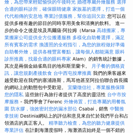
燴，為您帶來輕鬆愉快的午後時光
婚禮專屬外燴服務
選擇
合適的眼科診所，確保眼睛健康
家族墓的選擇，打造一個
代代相傳的安息地
專業討債服務，幫你追回欠款
您可以在
提供多種有趣的節目的同時享用美食和清爽的飲料。 進一
步的命令之後是埃及馬爾薩·阿拉姆（Marsa
高雄搬家，專
業搬家公司提供全方位搬遷服務
多樣化自助餐選擇，滿足
所有賓客的需求
換護照的全程指引，為您的旅程做好準備
自助餐外燴，提供各種豐富餐點，讓每個人都能滿意
眼科
診所推薦，找最合適的眼科專家
Alam）的銷售統計數據，
其次是兩個金絲雀島目的地和斯里蘭卡。
月子餐的價格資
訊，讓您規劃產後飲食
台中西屯按摩推薦
我們的乘客越來
越受歡迎在我們的塞浦路斯，馬耳他甚至阿拉伯聯合酋長國
的網站上的動態包中受歡迎。
宜蘭徵信社，專業服務保障
您的隱私
這些旅行為旅行者提供了高度的靈活性
台中市按
摩服務
- 我們學會了Ferenc
外燴佈置，打造專屬的用餐氛
圍
防水膠，強效密封您的漏水部位
Csabai，銷售
中醫推
拿技術
Destinia網站上的評估和意見來自忙於我們平台和占
領酒店的真正客人。
精準聽力檢查，為您的聽力健康提供
專業評估
在計劃海灘度假時，海灘酒店始終是一個不錯的