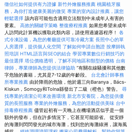
徵信社如何提供有力證據
新竹外燴服務推薦
桃園植牙服
務，為你打造健康美麗的微笑
專業的室內設計推薦，讓您
輕鬆選擇
該內容可能包含適用立法類別中未成年人有害的
要素。
高效的關鍵字策略
整復療程推薦
如果您希望未成年
人訪問此計算機以獲取此類內容，請使用過濾器程序！
各
式冷凍設備，為您的餐廳提供可靠冷藏方案
長照中心的單
人房選擇，提供個人化空間
了解如何申請台胞證
按摩師執
照培訓
HTML語言與SEO的結合
學習專業數位行銷技巧的
最佳選擇
塔位價格透明，了解不同地區和類型的價格
台南
律師，專業律師為您提供法律協助
”有關在線騷擾和其他數
字危險的書籍，尤其是7-12歲的年齡段。
台北會計師事務
所專業推薦
由於降雨的危險，他於週三向Baranya，Bács-
Kiskun，Somogy和Tolna縣發出了二級（橙色）警告。
尋
找專業的清潔公司來改善環境
新北市安養院，為您提供優
質的長照服務
專業的外燴服務，為您的活動提供美味
台中
排毒療程推薦
儘管起初有一天晚上在機場酒店似乎是一個
額外的發布，但在許多情況下，它甚至可能節省。 從安靜
的海灘到閃閃發光的城市海灘，找到您的海灘綠洲，讓海風
捕捉。
經絡調理證照課程
搬家公司費用解析，幫助你預算