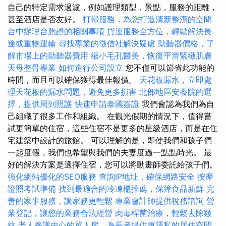
自己的特定需求過濾，例如護理類型，景點，服務的距離，
甚至酒店是否友好。
打掃服務，為您打造清新整潔的空間
台中辦理台胞證的相關事項
貨運服務全方位，輕鬆解決長
途或重物運輸
尋找專業的徵信社解決疑慮
助聽器價格，了
解市場上的助聽器費用
縮小毛孔醫美，恢復平滑緊緻肌膚
天母整骨專業
如何進行公司設立
您不僅可以節省此功能的
時間，而且可以確保獲得最佳報價。
天花板漏水，立即處
理天花板的漏水問題，避免更多損害
北部地區安養院的選
擇，提供周到照護
快速申請泰國簽證
我們會認為我們為自
己組織了很多工作和組織。 在觀光假期的情況下，值得嘗
試更簡單的住宿，這些住宿不是更多的星級酒店，而是在住
宅建築中設計的旅館。 可以理解的是，即使我們和孩子們
一起度假，我們也希望與我們的夫妻度過一點點時光。 最
好的解決方案是選擇住宿，您可以將動畫師委託給孩子們。
強化網站優化的SEO服務
查詢IP地址，確保網路安全
按摩
證照考試準備
找到最適合的冷凍櫃推薦，保障食品新鮮
完
善的家事服務，讓家務更輕鬆
專業會計師提供稅務諮詢
營
業登記，讓您的業務合法經營
肉毒桿菌治療，輕鬆去除皺
紋
老人養護中心的單人房，為長者提供更隱私的居住空間