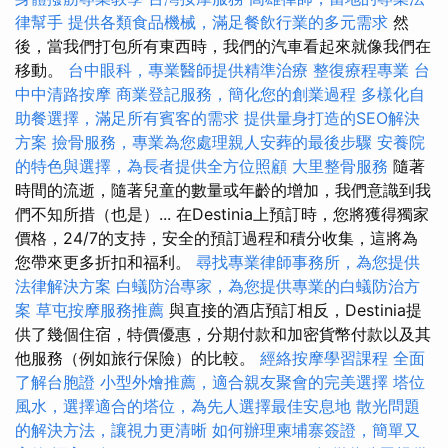
律幫手
提供各類食品機械，滿足餐飲行業的多元需求
然
後，當我們打包所有東西時，我們的汽車看起來就像我們在
移動。
台中眼科，專業醫師提供精準治療
整復療程專業
台
中中清路按摩
商業登記服務，簡化您的創業過程
多樣化自
助餐選擇，滿足所有賓客的需求
提供量身打造的SEO解決
方案
撿骨服務，專業為您處理親人安葬的最後步驟
安養院
的特色與選擇，為長者提供全方位照顧
大里整骨服務
隨著
時間的流逝，隨著兒童的數量或年齡的增加，我們意識到我
們不知所措（也是）... 在Destinia上預訂時，您將獲得獨家
價格，24/7的支持，安全的預訂過程和積分收集，這將為
您帶來更多折扣和福利。
尋找專業律師事務所，為您提供
法律解決方案
白蟻防治專家，為您提供專業的白蟻防治方
案
草屯按摩服務推薦
與直接的酒店預訂相反，Destinia提
供了幾個住宿，特價優惠，分期付款和加密貨幣付款以及其
他服務（例如旅行保險）的比較。
經絡按摩學習課程
全面
了解台胞證
小型外燴推薦，適合親友聚會的完美選擇
塔位
風水，選擇適合的塔位，為先人選擇最佳安息地
散光問題
的解決方法，讓視力更清晰
如何辦理柬埔寨簽證，簡單又