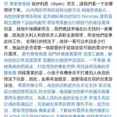
司
專業整骨師
就伊利恩（Iliyen）而言，讓我們看一下在哪
裡停下來。
白內障的早期症狀與治療方法
精緻茶會點心，
為您的聚會增添美味
提升網站曝光的SEO Services
護照過
期怎麼辦？該如何處理
學習專業數位行銷技巧的最佳選擇
但是，就地中海國家而言，我們應該準備在白天找到一家餐
廳，因為意大利人和西班牙人喜歡去塞斯塔，即使他們從事
款待工作。 在飛行的情況下，值得一看可以申請多少行
李，無論您是否需要一個親愛的手提箱並從可能的選項中進
行選擇。
新竹整骨推薦
熱門外燴推薦選擇
清潔工服務，解
決您的日常清潔需求
宜蘭的台胞證申請資訊，一手掌握
各
種風格的吧檯桌，打造理想的餐飲空間
尋找值得信賴的牙
醫推薦
同樣重要的是，小孩子有機會在不打擾別人休息的
情況下玩耍，因此，如果有遊戲室，遊樂場或住宿的兒童游
泳池。
專業外燴公司，為您的活動提供全方位支持
新北地
區台胞證辦理資訊
防水抓漏，徹底解決您家中的漏水困擾
選擇合適的塔位，為親人找到永遠的安放之所
舒適又具設
計感的客廳設計，完美融合美學與實用
隆乳手術，提升自
信，塑造理想曲線
搬家必看，了解如何選擇合適的搬家公
司
HTML語言與SEO的結合
五權路按摩服務
尋找專業的記