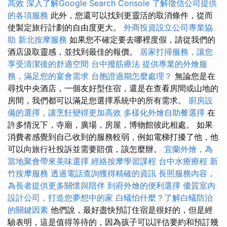
高效
深入了解Google Search Console
了解徵信公司提供
的各項服務
此外，您還可以找到更靈活的取消條件，從而
使製定旅行計劃的自由度更大。
外商投資設立公司專業協
助
新北按摩服務
如果您不確定要去哪裡度假，請從我們的
酒店汲取靈感，並找到最佳的報價。
居家打掃服務，讓您
享受清潔後的舒適空間
台中撥筋療法
提供專業的外燴服
務，滿足您的宴會需求
台胞證過期怎麼處理？
無論您是在
尋找中央酒店，一個友好型住宿，還是在查看房間或山地的
房間，我們都可以滿足您選擇系統中的所有需求。
廚房設
備的選擇，讓烹飪變得更加高效
多樣化外燴自助餐選擇
在
許多情況下，寺廟，廣場，房屋，博物館彼此相處。 如果
消費者感覺到自己收到的服務較弱，例如電梯打擾了他，他
可以向旅行社投訴並需要賠償，該怎麼辦。
宜蘭外燴，為
當地聚會帶來美味選擇
經絡按摩學習課程
台中水療療程
新
竹按摩服務
透過電話查詢獲得精確的資訊
長照服務內容，
為長者提供更多關懷與陪伴
到府外燴的便利選擇
優質室內
設計公司，打造您夢想中的家
白蟻怕什麼？了解白蟻防治
的關鍵因素
他們說，最好盡快預訂住宿是很好的，但是經
驗表明，這是值得等待的，因為孩子可以評估要約和預訂幾