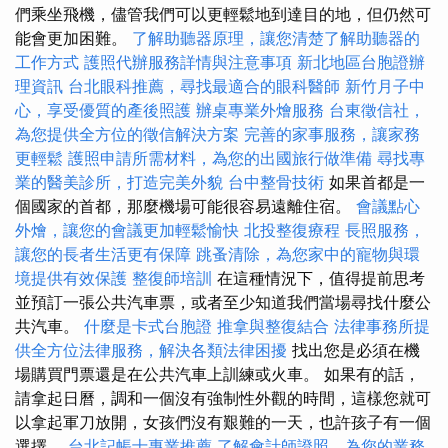
們乘坐飛機，儘管我們可以更輕鬆地到達目的地，但仍然可
能會更加困難。
了解助聽器原理，讓您清楚了解助聽器的
工作方式
護照代辦服務詳情與注意事項
新北地區台胞證辦
理資訊
台北眼科推薦，尋找最適合的眼科醫師
新竹月子中
心，享受優質的產後照護
辦桌專業外燴服務
台東徵信社，
為您提供全方位的徵信解決方案
完善的家事服務，讓家務
更輕鬆
護照申請所需材料，為您的出國旅行做準備
尋找專
業的醫美診所，打造完美外貌
台中整骨技術
如果首都是一
個國家的首都，那麼機場可能很容易遠離住宿。
會議點心
外燴，讓您的會議更加輕鬆愉快
北投整復療程
長照服務，
讓您的長者生活更有保障
跳蚤清除，為您家中的寵物與環
境提供有效保護
整復師培訓
在這種情況下，值得提前思考
並預訂一張公共汽車票，或者至少知道我們當場尋找什麼公
共汽車。
什麼是卡式台胞證
推拿與整復結合
法律事務所提
供全方位法律服務，解決各類法律困擾
找出您是必須在機
場購買門票還是在公共汽車上訓練或火車。 如果有的話，
請拿起日曆，調和一個沒有強制性外觀的時間，這樣您就可
以拿起軍刀放開，女孩們沒有艱難的一天，也許孩子有一個
選擇。
台北記帳士專業推薦
了解會計師證照，為您的業務