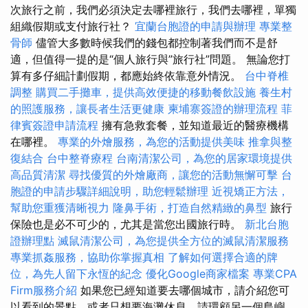
次旅行之前，我們必須決定去哪裡旅行，我們去哪裡，單獨
組織假期或支付旅行社？
宜蘭台胞證的申請與辦理
專業整
骨師
儘管大多數時候我們的錢包都控制著我們而不是舒
適，但值得一提的是“個人旅行與”旅行社”問題。 無論您打
算有多仔細計劃假期，都應始終依靠意外情況。
台中脊椎
調整
購買二手攤車，提供高效便捷的移動餐飲設施
養生村
的照護服務，讓長者生活更健康
柬埔寨簽證的辦理流程
菲
律賓簽證申請流程
擁有急救套餐，並知道最近的醫療機構
在哪裡。
專業的外燴服務，為您的活動提供美味
推拿與整
復結合
台中整脊療程
台南清潔公司，為您的居家環境提供
高品質清潔
尋找優質的外燴廠商，讓您的活動無懈可擊
台
胞證的申請步驟詳細說明，助您輕鬆辦理
近視矯正方法，
幫助您重獲清晰視力
隆鼻手術，打造自然精緻的鼻型
旅行
保險也是必不可少的，尤其是當您出國旅行時。
新北台胞
證辦理點
滅鼠清潔公司，為您提供全方位的滅鼠清潔服務
專業抓姦服務，協助你掌握真相
了解如何選擇合適的牌
位，為先人留下永恆的紀念
優化Google商家檔案
專業CPA
Firm服務介紹
如果您已經知道要去哪個城市，請介紹您可
以看到的景點，或者只想要海灘休息，請環顧另一個島嶼，