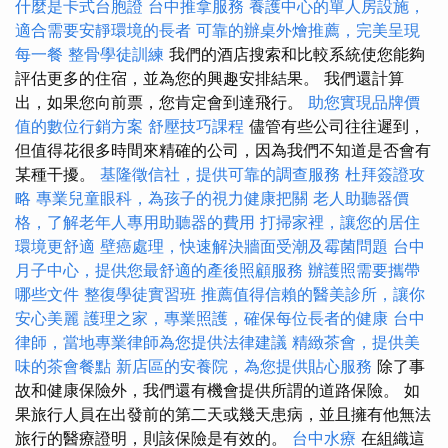
什麼是卡式台胞證
台中推拿服務
養護中心的單人房設施，
適合需要安靜環境的長者
可靠的辦桌外燴推薦，完美呈現
每一餐
整骨學徒訓練
我們的酒店搜索和比較系統使您能夠
評估更多的住宿，並為您的興趣安排結果。 我們還計算
出，如果您向前票，您肯定會到達飛行。
助您實現品牌價
值的數位行銷方案
舒壓技巧課程
儘管有些公司往往遲到，
但值得花很多時間來精確的公司，因為我們不知道是否會有
某種干擾。
基隆徵信社，提供可靠的調查服務
杜拜簽證攻
略
專業兒童眼科，為孩子的視力健康把關
老人助聽器價
格，了解老年人專用助聽器的費用
打掃家裡，讓您的居住
環境更舒適
壁癌處理，快速解決牆面受潮及霉菌問題
台中
月子中心，提供您最舒適的產後照顧服務
辦護照需要攜帶
哪些文件
整復學徒實習班
推薦值得信賴的醫美診所，讓你
安心美麗
護理之家，專業照護，確保每位長者的健康
台中
律師，當地專業律師為您提供法律建議
精緻茶會，提供美
味的茶會餐點
新店區的安養院，為您提供貼心服務
除了事
故和健康保險外，我們還有機會提供所謂的道路保險。 如
果旅行人員在出發前的第二天或幾天患病，並且擁有他無法
旅行的醫療證明，則該保險是有效的。
台中水療
在組織這