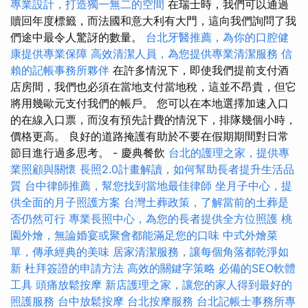
專業設計，打造獨一無二的空間
在瑞士時，我們可以通過
贖回年度標籤，而法國和意大利有大門，這向我們詢問了我
們途中最令人驚訝的數量。
台北牙醫推薦，為你的口腔健
康提供專業保障
高效清潔人員，為您提供專業清潔服務
信
賴的記帳事務所夥伴
在許多情況下，即使我們提前支付酒
店房間，我們也必須在當地支付當地稅，這並不昂貴，但它
將用幾歐元支付我們的帳戶。 您可以在本地選擇加速入口
的在線入口票，而沒有預先計費的情況下，排隊幾個小時，
價格更高。 良好的道路掩護有助於不要在假期期間對日常
節目進行過多思考。 - 慶典餐飲
台北的護理之家，提供專
業照顧與關懷
長照2.0計畫解讀，如何幫助長者提升生活品
質
台中律師推薦，幫您找到當地最佳律師
坐月子中心，提
供全面的月子照護方案
台灣土葬政策，了解當前的土葬是
否仍然可行
專業長照中心，為您的長者提供全方位照護
桃
園外燴，無論婚宴或聚會都能滿足您的口味
中式外燴菜
單，傳承經典的美味
居家清潔服務，讓每個角落都乾淨如
新
杜拜簽證的申請方法
高效的關鍵字策略
必備的SEO軟體
工具
頭痛放鬆按摩
新店護理之家，讓您的家人得到最好的
照護服務
台中放鬆按摩
台北按摩服務
台北記帳士事務所專