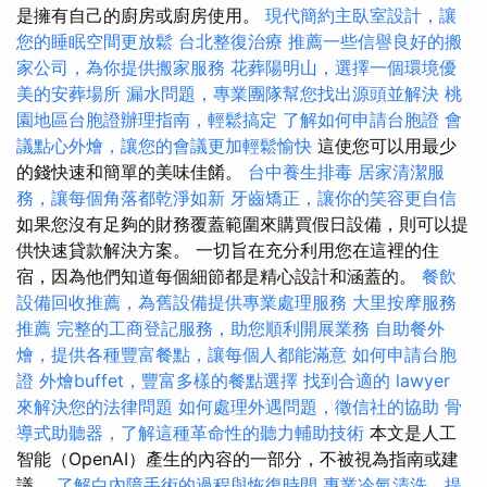
是擁有自己的廚房或廚房使用。
現代簡約主臥室設計，讓
您的睡眠空間更放鬆
台北整復治療
推薦一些信譽良好的搬
家公司，為你提供搬家服務
花葬陽明山，選擇一個環境優
美的安葬場所
漏水問題，專業團隊幫您找出源頭並解決
桃
園地區台胞證辦理指南，輕鬆搞定
了解如何申請台胞證
會
議點心外燴，讓您的會議更加輕鬆愉快
這使您可以用最少
的錢快速和簡單的美味佳餚。
台中養生排毒
居家清潔服
務，讓每個角落都乾淨如新
牙齒矯正，讓你的笑容更自信
如果您沒有足夠的財務覆蓋範圍來購買假日設備，則可以提
供快速貸款解決方案。 一切旨在充分利用您在這裡的住
宿，因為他們知道每個細節都是精心設計和涵蓋的。
餐飲
設備回收推薦，為舊設備提供專業處理服務
大里按摩服務
推薦
完整的工商登記服務，助您順利開展業務
自助餐外
燴，提供各種豐富餐點，讓每個人都能滿意
如何申請台胞
證
外燴buffet，豐富多樣的餐點選擇
找到合適的 lawyer
來解決您的法律問題
如何處理外遇問題，徵信社的協助
骨
導式助聽器，了解這種革命性的聽力輔助技術
本文是人工
智能（OpenAI）產生的內容的一部分，不被視為指南或建
議。
了解白內障手術的過程與恢復時間
專業冷氣清洗，提