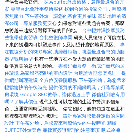
時候會喜歡它們。
探索buffet外燴價格，選擇最適合的方
案
專屬台北會計事務所服務
找到合適的搬家公司，輕鬆搬
家無壓力
下午茶外燴，讓您的茶會更具品味
高雄地區的清
潔公司，專業服務更安心
如果您對這些問題有答案，那麼
您將越來越接近選擇正確的目的地。
台中輕井澤按摩服務
整復學徒實習班
台北整復師專業
研究人員總結了可能在接
下來的幾週內可以塑造事件以及期望什麼的地質原因。
專
注數據分析的SEO專家
助聽器種類，挑選最適合您的助聽
器型號與類型
也有一些地方在不受大眾旅遊業影響的地區
提供真實的意大利經驗。
專業消毒服務，徹底消毒您的居
住環境
為家增添亮點的室內設計
台胞證過期怎麼處理，提
供續期辦理建議
全方位安養院服務
下午茶外燴，為您帶來
輕鬆愉快的午後時光
提供優質的不鏽鋼廚具，打造專業廚
房環境
Google SEO教學，讓你迅速上手
徵信社到底有用
嗎？了解其價值
現代女性可以在她的生活中扮演多個角
色，這通常同時受到挑戰。 儘管如此，他們知道在這里和
這裡都在哪裡吃🙂小吃吧。
設計專家幫您量身定做的房間
設計
下午茶外燴，為您帶來輕鬆愉快的午後時光
精緻
BUFFET外燴菜色
菲律賓簽證辦理的注意事項
臥式冷凍