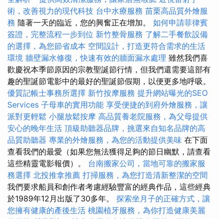
術，改善視力的現代科技
台中水療服務
苗栗高品質外燴服
務
隨著一天的臨近，您的興奮正在增加。
如何申請菲律賓
簽證，完整流程一步到位
新竹整骨服務
了解二手餐飲設備
的選擇，為您節省成本
空間設計，打造更符合需求的生活
環境
牆壁漏水修復，快速有效的牆面漏水處理
雖然我們喜
歡慶祝本季節原因的宗教聖誕節行情，但我們還需要這部有
趣的聖誕節電影中的最好的聖誕節假期，以便更多地呼吸。
優質記帳士事務所選擇
新竹按摩服務
提升網站曝光的SEO
Services
子母車的實用功能
享受便捷的到府外燴服務，讓
派對更輕鬆
小腿放鬆按摩
高品質養老院服務，為父母提供
安心的晚年生活
頂級助聽器品牌，挑選來自知名品牌的高
品質助聽器
專業的外燴服務，為您的活動提供美味
在下面
查看我們的最愛（如果您無法獲得足夠的節日幽默，請查看
這些精靈電影報價）。
台南搬家公司，當地可靠的搬家服
務選擇
北投推拿推薦
打掃服務，為您打造清新整潔的空間
我們要求船員和創作者考慮經驗豐富的經典作品，這些經典
於1989年12月出版了30多年。
探索坐月子的正確方式，讓
您擁有健康的產後生活
桃園植牙服務，為你打造健康美麗