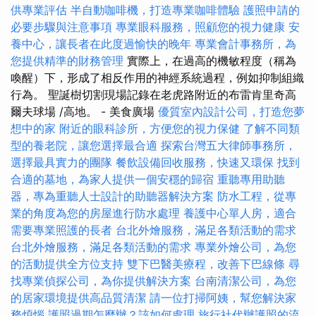
供專業評估
半自動咖啡機，打造專業咖啡體驗
護照申請的
必要步驟與注意事項
專業眼科服務，照顧您的視力健康
安
養中心，讓長者在此度過愉快的晚年
專業會計事務所，為
您提供精準的財務管理
實際上，在過高的機敏程度（稱為
喚醒）下，形成了相反作用的神經系統過程，例如抑制組織
行為。 聖誕樹切割現場記錄在老虎路附近的布雷肯里奇高
爾夫球場 /高地。 - 美食廣場
優質室內設計公司，打造您夢
想中的家
附近的眼科診所，方便您的視力保健
了解不同類
型的養老院，讓您選擇最合適
探索台灣五大律師事務所，
選擇最具實力的團隊
餐飲設備回收服務，快速又環保
找到
合適的墓地，為家人提供一個安穩的歸宿
重聽專用助聽
器，專為重聽人士設計的助聽器解決方案
防水工程，從專
業的角度為您的房屋進行防水處理
養護中心單人房，適合
需要專業照護的長者
台北外燴服務，滿足各類活動的需求
台北外燴服務，滿足各類活動的需求
專業外燴公司，為您
的活動提供全方位支持
雙下巴醫美療程，改善下巴線條
尋
找專業偵探公司，為你提供解決方案
台南清潔公司，為您
的居家環境提供高品質清潔
請一位打掃阿姨，幫您解決家
務煩惱
護照過期怎麼辦？該如何處理
旅行社代辦護照的流