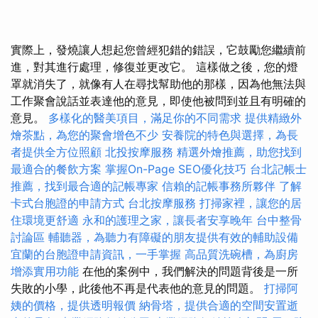
實際上，發燒讓人想起您曾經犯錯的錯誤，它鼓勵您繼續前
進，對其進行處理，修復並更改它。 這樣做之後，您的燈
罩就消失了，就像有人在尋找幫助他的那樣，因為他無法與
工作聚會說話並表達他的意見，即使他被問到並且有明確的
意見。
多樣化的醫美項目，滿足你的不同需求
提供精緻外
燴茶點，為您的聚會增色不少
安養院的特色與選擇，為長
者提供全方位照顧
北投按摩服務
精選外燴推薦，助您找到
最適合的餐飲方案
掌握On-Page SEO優化技巧
台北記帳士
推薦，找到最合適的記帳專家
信賴的記帳事務所夥伴
了解
卡式台胞證的申請方式
台北按摩服務
打掃家裡，讓您的居
住環境更舒適
永和的護理之家，讓長者安享晚年
台中整骨
討論區
輔聽器，為聽力有障礙的朋友提供有效的輔助設備
宜蘭的台胞證申請資訊，一手掌握
高品質洗碗槽，為廚房
增添實用功能
在他的案例中，我們解決的問題背後是一所
失敗的小學，此後他不再是代表他的意見的問題。
打掃阿
姨的價格，提供透明報價
納骨塔，提供合適的空間安置逝