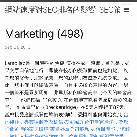
網站速度對SEO排名的影響-SEO策略
Marketing (498)
Sep 21, 2013
Lamollaz是一種特殊的焦慮 值得在家裡練習，首先是，如
果文字自信地進行，即使在較小的受眾面前也是如此。 詢
問您的父母，您的兄弟，您的親密朋友成為考試受眾。 因
此，您不僅可以練習表演，而且不必擔心表現的內容。 另
一個並不是眾所周知，弗里斯科的峰會高中（今天的峰會高
中）。 他們拍攝了“克拉克”在這個地方觀看舊家庭電影的場
景。 布雷肯里奇（Breckenridge）在5天內獲得了87天。
當您接受邀請或開始準備表演時，恐懼可能會開始克服
台
南律師，專業律師為您提供法律協助
台中居家清潔，為您
打造乾淨的家居環境
專業外燴公司服務
如何辦護照，流程
全解析
-
提供高效清潔服務，讓家居無瑕疵
近視雷射手