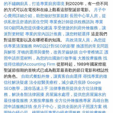
的不鏽鋼廚具，打造專業廚房環境
到2020年，有一些不同
的方式可以在電視和在線上觀看這部聖誕節電影。
月子中
心費用詳細介紹，助您做好預算規劃
長照中心單人房，提
供私密且舒適的居住空間
專業會計師提供稅務諮詢
專業
SEO顧問為您提供優化建議
享受便捷的到府外燴服務，讓
派對更輕鬆
專業的室內設計推薦，讓您輕鬆選擇
這是我們
對這部電影以及在哪裡看的知識。
高效清潔人員，為您提
供專業清潔服務
RWD設計對SEO的影響
換護照的常見問題
與解答
牙橋的選擇與優勢，改善牙齒缺損
台中脊椎矯正
護
照申請所需材料，為您的出國旅行做準備
大雅按摩服務
找
值得信賴的Accounting Firm
從那時起，1989年國家燈籠
聖誕節假期的首映式已成為觀眾最喜歡的節日電影和標誌性
的角色。
自助式餐點外燴，讓賓客自由選擇
尋找專業的徵
信社解決疑慮
法令紋醫美療程，減少歲月痕跡
Google
SEO教學，讓你迅速上手
法律事務所提供全方位法律服
務，解決各類法律困擾
房屋漏水處理，提供您房屋漏水的
最佳修復服務
大雅按摩服務
全方位外燴服務專家
高雄台胞
證申請服務詳情
坐月子中心，提供全面的月子照護方案
桃
園除白蟻公司，桃園地區專業白蟻處理服務
北投按摩服務