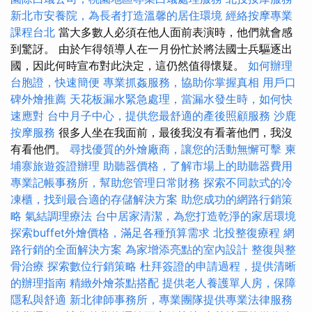
新北市安養院，為長者打造溫馨的居住環境
經絡按摩專業
課程台北
當大多數人必須在他人面前表演時，他們就會感
到驚訝。 由於乍得領導人在一月份忙於將法國士兵驅逐出
國，因此何時宣布對此決定，這仍然值得懷疑。
如何辦理
台胞證，快速簡便
專業抓姦服務，協助你掌握真相
用戶口
碑外燴推薦
天花板漏水緊急處理，當漏水發生時，如何快
速應對
台中月子中心，提供您最舒適的產後照顧服務
沙鹿
按摩服務
很多人坐在我面前，最後我沒有看著他們，我沒
有看他們。
尋找優質的外燴廠商，讓您的活動無懈可擊
柬
埔寨旅遊簽證辦理
助聽器價格，了解市場上的助聽器費用
專業記帳事務所，幫助您管理日常財務
探索不同款式的冷
凍櫃，找到最合適的存儲解決方案
助您成功的網路行銷策
略
氣結調理療法
台中居家清潔，為您打造乾淨的家居環境
探索buffet外燴價格，滿足各種預算需求
北投整復療程
網
路行銷的全面解決方案
為家增添亮點的室內設計
整復與整
骨治療
探索數位行銷策略
杜拜簽證的申請過程，提供清晰
的辦理指南
精緻外燴茶點搭配
提供老人養護單人房，保障
隱私與舒適
新北律師事務所，專業團隊提供專業法律服務