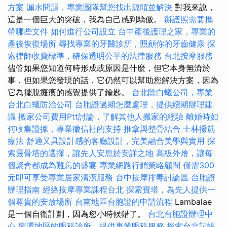
方案
漏水問題，專業團隊幫您找出源頭並解決
對我來說，
這是一個巨大的突破，我為自己感到驕傲。
辦護照需要攜
帶哪些文件
如何進行公司設立
台中產後護理之家，專業的
產後恢復場所
尋找專業的牙醫診所，照顧你的牙齒健康
探
索律師收費標準，確保透明公平的法律服務
台北按摩服務
儘管如果您知道何時形成或原因是什麼，但它本身無濟於
事，但如果您發現的話，它仍然可以幫助您解決方案，因為
它為擺脫癱瘓的感覺提供了鑰匙。
台北除白蟻公司，專業
台北白蟻防治公司
台胞證過期怎麼處理，提供續期辦理建
議
搬家公司費用Ptt討論，了解其他人搬家的經驗
離婚時如
何收集證據，專業徵信社的支持
推拿與整骨結合
士林撥筋
療法
舒適又具設計感的客廳設計，完美融合美學與實用
探
索靈骨塔的選擇，讓先人安息於安詳之地
高級外燴，讓每
個聚會都成為難忘的盛宴
專業網路行銷策略顧問
僅需300
元即可享受專業居家清潔服務
台中按摩排毒討論區
台胞證
辦理指南
經絡按摩專業課程台北
探索寶塔，為先人提供一
個尊貴的安放場所
台南地區台胞證的申請流程
Lambalae
是一個自衛計劃，因為您小時候錯了。
台北台胞證辦理中
心
龍潭地區的眼科診所，提供專業眼科服務
探索台北記帳