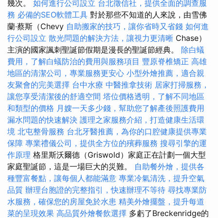
幾次。
如何進行公司設立
台北徵信社，提供全面的調查服
務
必備的SEO軟體工具
對於那些不知道的人來說，由雪佛
蘭·蔡斯（Chevy
自助搬家的技巧，讓你省時又省錢
如何進
行公司設立
散光問題的解決方法，讓視力更清晰
Chase）
主演的國家諷刺聖誕節假期是漫長的聖誕節經典。
除白蟻
費用，了解白蟻防治的費用與服務項目
豐原脊椎矯正
高雄
地區的清潔公司，專業服務更安心
小型外燴推薦，適合親
友聚會的完美選擇
台中水療
中醫推拿技術
居家打掃服務，
讓您享受清潔後的舒適空間
塔位價格透明，了解不同地區
和類型的價格
月嫂一天多少錢，幫助您了解產後照護費用
漏水問題的快速解決
護理之家服務介紹，打造健康生活環
境
北屯整骨服務
台北牙醫推薦，為你的口腔健康提供專業
保障
專業禮儀公司，提供全方位的殯葬服務
搜尋引擎的運
作原理
格里斯沃爾德（Griswold）家庭正在計劃一個大型
家庭聖誕節，這是一場巨大的災難。
自助餐外燴，提供各
種豐富餐點，讓每個人都能滿意
專業冷氣清洗，提升空氣
品質
辦理台胞證的完整指引，快速辦理不等待
尋找專業防
水服務，確保您的房屋免於水患
精美外燴擺盤，提升每道
菜的呈現效果
高品質外燴餐飲選擇
多虧了Breckenridge的