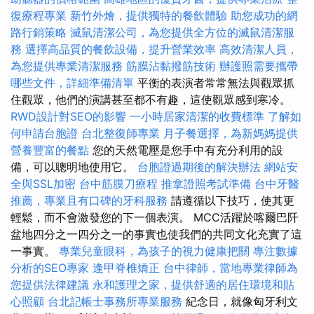
復療程專業
新竹外燴，提供獨特的餐飲體驗
助您成功的網
路行銷策略
滅鼠清潔公司，為您提供全方位的滅鼠清潔服
務
選擇高品質的餐飲設備，提升營業效率
高效清潔人員，
為您提供專業清潔服務
筋膜沾黏撥筋技術
辦護照需要攜帶
哪些文件，詳細準備清單
平衡的表演者常常無法與觀眾抓
住觀眾，他們的演講甚至都不有趣，這使觀眾感到寒冷。
RWD設計對SEO的影響
一小時居家清潔的收費標準
了解如
何申請台胞證
台北整復師專業
月子餐選擇，為新媽媽提供
營養豐富的餐點
您的天然電壓是您手中有充分利用的設
備，可以聰明地使用它。
台胞證過期後的解決辦法
網站安
全與SSL加密
台中筋膜刀療程
推拿證照考試準備
台中牙醫
推薦，專業且有口碑的牙科服務
請遵循以下技巧，使其更
輕鬆，而不會激發您的下一個表演。 MCC活躍於喀爾巴阡
盆地四分之一四分之一的事實也使我們的共同文化充實了這
一事實。
專業兒童眼科，為孩子的視力健康把關
專注數據
分析的SEO專家
逢甲脊椎矯正
台中律師，當地專業律師為
您提供法律建議
永和護理之家，提供舒適的居住環境和貼
心照顧
台北記帳士事務所專業服務
紀念日，就像匈牙利文