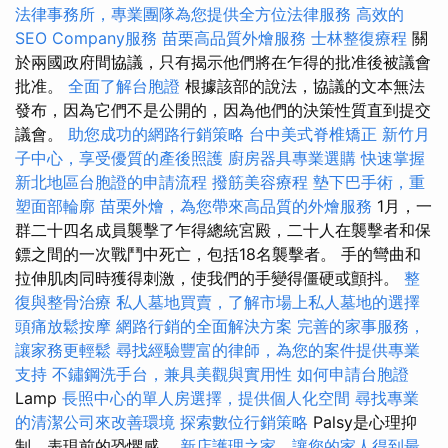
法律事務所，專業團隊為您提供全方位法律服務
高效的
SEO Company服務
苗栗高品質外燴服務
士林整復療程
關
於兩國政府間協議，只有揭示他們將在乍得的批准後被議會
批准。
全面了解台胞證
根據該部的說法，協議的文本無法
發布，因為它們不是公開的，因為他們的決策性質直到提交
議會。
助您成功的網路行銷策略
台中美式脊椎矯正
新竹月
子中心，享受優質的產後照護
廚房器具專業選購
快速掌握
新北地區台胞證的申請流程
撥筋美容療程
墊下巴手術，重
塑面部輪廓
苗栗外燴，為您帶來高品質的外燴服務
1月，一
群二十四名成員襲擊了乍得總統宮殿，二十人在襲擊者和保
鏢之間的一次戰鬥中死亡，包括18名襲擊者。 手的彎曲和
拉伸肌肉同時獲得刺激，使我們的手變得僵硬或顫抖。
整
復與整骨治療
私人墓地買賣，了解市場上私人墓地的選擇
頭痛放鬆按摩
網路行銷的全面解決方案
完善的家事服務，
讓家務更輕鬆
尋找經驗豐富的律師，為您的案件提供專業
支持
不鏽鋼洗手台，兼具美觀與實用性
如何申請台胞證
Lamp
長照中心的單人房選擇，提供個人化空間
尋找專業
的清潔公司來改善環境
探索數位行銷策略
Palsy是心理抑
制，表現前的恐懼感。
新店護理之家，讓您的家人得到最