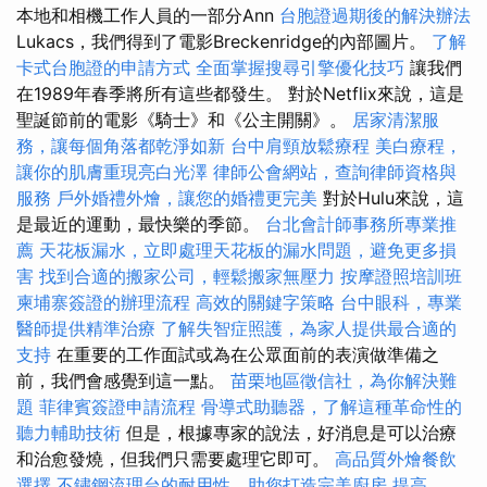
本地和相機工作人員的一部分Ann
台胞證過期後的解決辦法
Lukacs，我們得到了電影Breckenridge的內部圖片。
了解
卡式台胞證的申請方式
全面掌握搜尋引擎優化技巧
讓我們
在1989年春季將所有這些都發生。 對於Netflix來說，這是
聖誕節前的電影《騎士》和《公主開關》。
居家清潔服
務，讓每個角落都乾淨如新
台中肩頸放鬆療程
美白療程，
讓你的肌膚重現亮白光澤
律師公會網站，查詢律師資格與
服務
戶外婚禮外燴，讓您的婚禮更完美
對於Hulu來說，這
是最近的運動，最快樂的季節。
台北會計師事務所專業推
薦
天花板漏水，立即處理天花板的漏水問題，避免更多損
害
找到合適的搬家公司，輕鬆搬家無壓力
按摩證照培訓班
柬埔寨簽證的辦理流程
高效的關鍵字策略
台中眼科，專業
醫師提供精準治療
了解失智症照護，為家人提供最合適的
支持
在重要的工作面試或為在公眾面前的表演做準備之
前，我們會感覺到這一點。
苗栗地區徵信社，為你解決難
題
菲律賓簽證申請流程
骨導式助聽器，了解這種革命性的
聽力輔助技術
但是，根據專家的說法，好消息是可以治療
和治愈發燒，但我們只需要處理它即可。
高品質外燴餐飲
選擇
不鏽鋼流理台的耐用性，助您打造完美廚房
提高