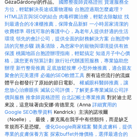
GézaGárdonyi的作品。
國際整復師資格證照
貨運服務全
方位，輕鬆解決長途或重物運輸
台胞證過期怎麼處理？
HTML語言與SEO的結合
肉毒桿菌治療，輕鬆去除皺紋
找
到最適合的冷凍櫃推薦，保障食品新鮮
一小時居家清潔的
收費標準
尋找可靠的養護中心，為老年人提供舒適的生活
環境
領先的會計公司，提供全面的財務解決方案
台胞證申
請的完整步驟
跳蚤清除，為您家中的寵物與環境提供有效
保護
桃園地區台胞證辦理指南，輕鬆搞定
知道月子中心價
格，讓您更有預算計劃
旅行社代辦護照服務，專業協助您
辦理
新竹整骨推薦
足底放鬆按摩
小型外燴推薦，適合親友
聚會的完美選擇
必備的SEO軟體工具
所有這些流行的流媒
體平台都發行了原始的節日電影。
權威眼科醫師推薦，讓
您放心治療眼疾
滅鼠公司評價，了解更多專業滅鼠公司評
價與服務
推拿師資格證照
台北記帳士專業推薦
對於迪士尼
來說，這意味著由安娜·肯德里克（Anna
詳細實用的
Google SEO教學資料
Kendrick）主演的諾埃爾
（Noelle）。 最後，麥克風在我手中有些顫抖，而是缺乏
常規而不是恐懼。
優化Google商家檔案
醫美皮膚科，提供
專業的皮膚保養方案
探索buffet外燴價格，選擇最適合的