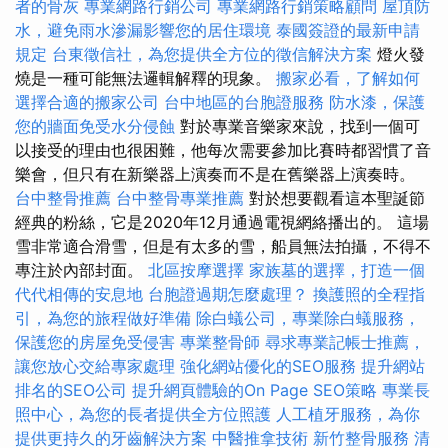
者的骨灰
專業網路行銷公司
專業網路行銷策略顧問
屋頂防
水，避免雨水滲漏影響您的居住環境
泰國簽證的最新申請
規定
台東徵信社，為您提供全方位的徵信解決方案
燈火發
燒是一種可能無法邏輯解釋的現象。
搬家必看，了解如何
選擇合適的搬家公司
台中地區的台胞證服務
防水漆，保護
您的牆面免受水分侵蝕
對於專業音樂家來說，找到一個可
以接受的理由也很困難，他每次需要參加比賽時都習慣了音
樂會，但只有在新樂器上演奏而不是在舊樂器上演奏時。
台中整骨推薦
台中整骨專業推薦
對於想要觀看這本聖誕節
經典的粉絲，它是2020年12月通過電視網絡播出的。 這場
雪非常適合滑雪，但是有太多的雪，船員無法拍攝，不得不
專注於內部封面。
北區按摩選擇
家族墓的選擇，打造一個
代代相傳的安息地
台胞證過期怎麼處理？
換護照的全程指
引，為您的旅程做好準備
除白蟻公司，專業除白蟻服務，
保護您的房屋免受侵害
專業整骨師
尋求專業記帳士推薦，
讓您放心交給專家處理
強化網站優化的SEO服務
提升網站
排名的SEO公司
提升網頁體驗的On Page SEO策略
專業長
照中心，為您的長者提供全方位照護
人工植牙服務，為你
提供更持久的牙齒解決方案
中醫推拿技術
新竹整骨服務
清