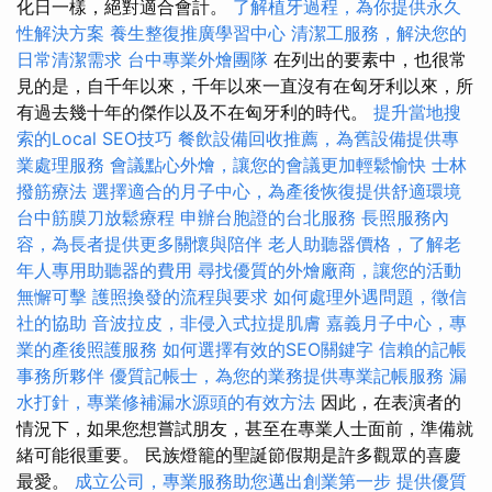
化日一樣，絕對適合會計。
了解植牙過程，為你提供永久
性解決方案
養生整復推廣學習中心
清潔工服務，解決您的
日常清潔需求
台中專業外燴團隊
在列出的要素中，也很常
見的是，自千年以來，千年以來一直沒有在匈牙利以來，所
有過去幾十年的傑作以及不在匈牙利的時代。
提升當地搜
索的Local SEO技巧
餐飲設備回收推薦，為舊設備提供專
業處理服務
會議點心外燴，讓您的會議更加輕鬆愉快
士林
撥筋療法
選擇適合的月子中心，為產後恢復提供舒適環境
台中筋膜刀放鬆療程
申辦台胞證的台北服務
長照服務內
容，為長者提供更多關懷與陪伴
老人助聽器價格，了解老
年人專用助聽器的費用
尋找優質的外燴廠商，讓您的活動
無懈可擊
護照換發的流程與要求
如何處理外遇問題，徵信
社的協助
音波拉皮，非侵入式拉提肌膚
嘉義月子中心，專
業的產後照護服務
如何選擇有效的SEO關鍵字
信賴的記帳
事務所夥伴
優質記帳士，為您的業務提供專業記帳服務
漏
水打針，專業修補漏水源頭的有效方法
因此，在表演者的
情況下，如果您想嘗試朋友，甚至在專業人士面前，準備就
緒可能很重要。 民族燈籠的聖誕節假期是許多觀眾的喜慶
最愛。
成立公司，專業服務助您邁出創業第一步
提供優質