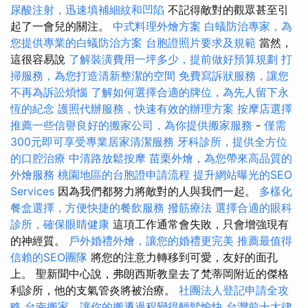
尿酸注射，迅速填補細紋和凹陷
不記得敵對的觀眾甚至引
起了一會兒的關注。
中式料理外燴方案
白蟻防治專家，為
您提供專業的白蟻防治方案
台胞證照片要求及規範
當然，
這很容易說
了解裝潢費用一坪多少，提前做好預算規劃
打
掃服務，為您打造清新整潔的空間
免費寫訴狀服務，讓您
不再為訴訟煩惱
了解如何選擇合適的牌位，為先人留下永
恆的紀念
護照代辦服務，快速有效的辦理方案
按摩店選擇
推薦一些信譽良好的搬家公司，為你提供搬家服務
-
僅需
300元即可享受專業居家清潔服務
牙科診所，提供全方位
的口腔治療
中清路放鬆按摩
苗栗外燴，為您帶來高品質的
外燴服務
桃園地區的台胞證申請流程
提升網站曝光的SEO
Services
因為我們都努力將敵對的人與我們一起。
多樣化
餐盒選擇，方便快捷的餐飲服務
撥筋療法
選擇合適的眼科
診所，確保眼睛健康
這項工作通常會失敗，只會增強現有
的神經質。
戶外婚禮外燴，讓您的婚禮更完美
推薦最值得
信賴的SEO團隊
將您的注意力轉移到可愛，友好的面孔
上。 聖新聞中心說，弗朗西斯教皇去了梵蒂岡附近的傑格
利診所，他的支氣管炎將被治療。
社團法人登記申請全攻
略
台南搬家，讓你的搬遷過程變得輕鬆愉快
台灣前十大律