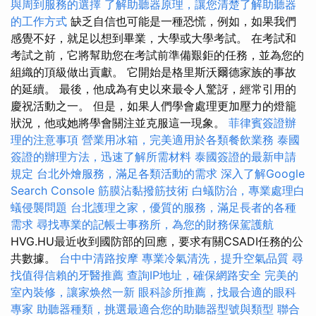
與周到服務的選擇
了解助聽器原理，讓您清楚了解助聽器
的工作方式
缺乏自信也可能是一種恐慌，例如，如果我們
感覺不好，就足以想到畢業，大學或大學考試。 在考試和
考試之前，它將幫助您在考試前準備艱鉅的任務，並為您的
組織的頂級做出貢獻。 它開始是格里斯沃爾德家族的事故
的延續。 最後，他成為有史以來最令人驚訝，經常引用的
慶祝活動之一。 但是，如果人們學會處理更加壓力的燈籠
狀況，他或她將學會關注並克服這一現象。
菲律賓簽證辦
理的注意事項
營業用冰箱，完美適用於各類餐飲業務
泰國
簽證的辦理方法，迅速了解所需材料
泰國簽證的最新申請
規定
台北外燴服務，滿足各類活動的需求
深入了解Google
Search Console
筋膜沾黏撥筋技術
白蟻防治，專業處理白
蟻侵襲問題
台北護理之家，優質的服務，滿足長者的各種
需求
尋找專業的記帳士事務所，為您的財務保駕護航
HVG.HU最近收到國防部的回應，要求有關CSADI任務的公
共數據。
台中中清路按摩
專業冷氣清洗，提升空氣品質
尋
找值得信賴的牙醫推薦
查詢IP地址，確保網路安全
完美的
室內裝修，讓家焕然一新
眼科診所推薦，找最合適的眼科
專家
助聽器種類，挑選最適合您的助聽器型號與類型
聯合