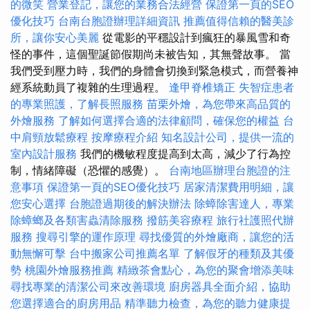
的微笑
營業登記，讓您的業務合法經營
保證第一頁的SEO
優化技巧
台南台胞證辦理詳細資訊
推薦值得信賴的醫美診
所，讓你安心美麗
從電影的平穩設計到瘋狂的暴風雪和奇
怪的事件，這個聖誕節假期尚未被告知，其無聲故事。 當
我們受到壓力時，我們的身體會切換到緊急模式，而營養神
經系統動員了複雜的生理過程。
逢甲脊椎矯正
失智症患者
的專業照護，了解長照服務
苗栗外燴，為您帶來高品質的
外燴服務
了解如何選擇合適的法律顧問，確保您的權益
台
中肩頸放鬆療程
按摩療程介紹
知名設計公司，提供一流的
室內設計服務
我們的機敏程度提高到太高，減少了行為控
制，情緒障礙（恐懼的感覺）。
台南地區辦理台胞證的注
意事項
保證第一頁的SEO優化技巧
居家清潔費用明細，讓
您安心選擇
台胞證過期後的解決辦法
除蟑除害達人，專業
除蟑螂及各類害蟲清除服務
撥筋美容療程
旅行社護照代辦
服務
搜尋引擎的運作原理
尋找優質的外燴廠商，讓您的活
動無懈可擊
台中搬家公司推薦名單
了解假牙的種類及其優
勢
桃園外燴服務推薦
精緻茶會點心，為您的聚會增添美味
尋找專業的清潔公司來改善環境
廚房器具全面介紹，協助
您選擇適合的廚房用品
精準聽力檢查，為您的聽力健康提