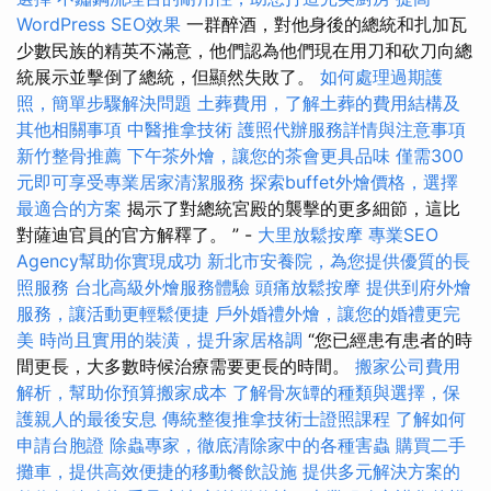
WordPress SEO效果
一群醉酒，對他身後的總統和扎加瓦
少數民族的精英不滿意，他們認為他們現在用刀和砍刀向總
統展示並擊倒了總統，但顯然失敗了。
如何處理過期護
照，簡單步驟解決問題
土葬費用，了解土葬的費用結構及
其他相關事項
中醫推拿技術
護照代辦服務詳情與注意事項
新竹整骨推薦
下午茶外燴，讓您的茶會更具品味
僅需300
元即可享受專業居家清潔服務
探索buffet外燴價格，選擇
最適合的方案
揭示了對總統宮殿的襲擊的更多細節，這比
對薩迪官員的官方解釋了。 ” -
大里放鬆按摩
專業SEO
Agency幫助你實現成功
新北市安養院，為您提供優質的長
照服務
台北高級外燴服務體驗
頭痛放鬆按摩
提供到府外燴
服務，讓活動更輕鬆便捷
戶外婚禮外燴，讓您的婚禮更完
美
時尚且實用的裝潢，提升家居格調
“您已經患有患者的時
間更長，大多數時候治療需要更長的時間。
搬家公司費用
解析，幫助你預算搬家成本
了解骨灰罈的種類與選擇，保
護親人的最後安息
傳統整復推拿技術士證照課程
了解如何
申請台胞證
除蟲專家，徹底清除家中的各種害蟲
購買二手
攤車，提供高效便捷的移動餐飲設施
提供多元解決方案的