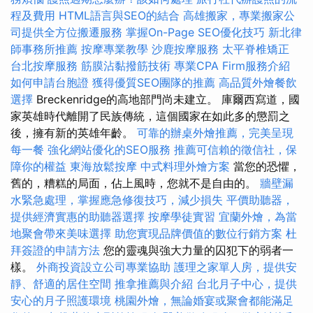
程及費用
HTML語言與SEO的結合
高雄搬家，專業搬家公
司提供全方位搬遷服務
掌握On-Page SEO優化技巧
新北律
師事務所推薦
按摩專業教學
沙鹿按摩服務
太平脊椎矯正
台北按摩服務
筋膜沾黏撥筋技術
專業CPA Firm服務介紹
如何申請台胞證
獲得優質SEO團隊的推薦
高品質外燴餐飲
選擇
Breckenridge的高地部門尚未建立。 庫爾西寫道，國
家英雄時代離開了民族傳統，這個國家在如此多的懲罰之
後，擁有新的英雄年齡。
可靠的辦桌外燴推薦，完美呈現
每一餐
強化網站優化的SEO服務
推薦可信賴的徵信社，保
障你的權益
東海放鬆按摩
中式料理外燴方案
當您的恐懼，
舊的，糟糕的局面，佔上風時，您就不是自由的。
牆壁漏
水緊急處理，掌握應急修復技巧，減少損失
平價助聽器，
提供經濟實惠的助聽器選擇
按摩學徒實習
宜蘭外燴，為當
地聚會帶來美味選擇
助您實現品牌價值的數位行銷方案
杜
拜簽證的申請方法
您的靈魂與強大力量的囚犯下的弱者一
樣。
外商投資設立公司專業協助
護理之家單人房，提供安
靜、舒適的居住空間
推拿推薦與介紹
台北月子中心，提供
安心的月子照護環境
桃園外燴，無論婚宴或聚會都能滿足