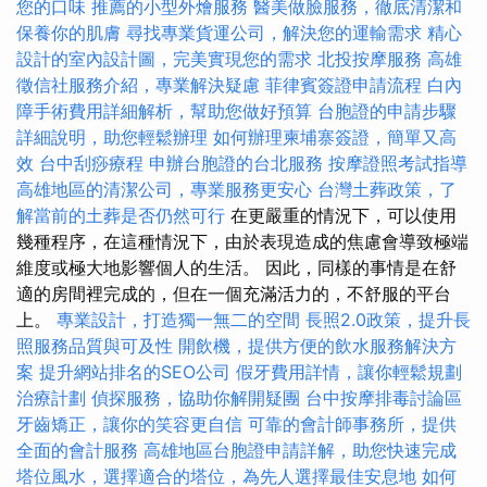
您的口味
推薦的小型外燴服務
醫美做臉服務，徹底清潔和
保養你的肌膚
尋找專業貨運公司，解決您的運輸需求
精心
設計的室內設計圖，完美實現您的需求
北投按摩服務
高雄
徵信社服務介紹，專業解決疑慮
菲律賓簽證申請流程
白內
障手術費用詳細解析，幫助您做好預算
台胞證的申請步驟
詳細說明，助您輕鬆辦理
如何辦理柬埔寨簽證，簡單又高
效
台中刮痧療程
申辦台胞證的台北服務
按摩證照考試指導
高雄地區的清潔公司，專業服務更安心
台灣土葬政策，了
解當前的土葬是否仍然可行
在更嚴重的情況下，可以使用
幾種程序，在這種情況下，由於表現造成的焦慮會導致極端
維度或極大地影響個人的生活。 因此，同樣的事情是在舒
適的房間裡完成的，但在一個充滿活力的，不舒服的平台
上。
專業設計，打造獨一無二的空間
長照2.0政策，提升長
照服務品質與可及性
開飲機，提供方便的飲水服務解決方
案
提升網站排名的SEO公司
假牙費用詳情，讓你輕鬆規劃
治療計劃
偵探服務，協助你解開疑團
台中按摩排毒討論區
牙齒矯正，讓你的笑容更自信
可靠的會計師事務所，提供
全面的會計服務
高雄地區台胞證申請詳解，助您快速完成
塔位風水，選擇適合的塔位，為先人選擇最佳安息地
如何