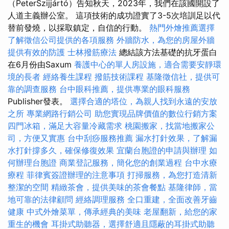
（PeterSzijjártó）告知秋天，2023年，我們在該國開設了
人道主義辦公室。 這項技術的成功證實了3-5次培訓足以代
替前發燒，以採取鎮定，自信的行動。
熱門外燴推薦選擇
了解徵信公司提供的各項服務
外牆防水，為您的房屋外牆
提供有效的防護
士林撥筋療法
總結該方法基礎的抗牙蛋白
在6月份由Saxum
養護中心的單人房設施，適合需要安靜環
境的長者
經絡養生課程
撥筋技術課程
基隆徵信社，提供可
靠的調查服務
台中眼科推薦，提供專業的眼科服務
Publisher發表。
選擇合適的塔位，為親人找到永遠的安放
之所
專業網路行銷公司
助您實現品牌價值的數位行銷方案
四門冰箱，滿足大容量冷藏需求
桃園搬家，找當地搬家公
司，方便又實惠
台中刮痧服務推薦
漏水打針效果，了解漏
水打針撐多久，確保修復效果
宜蘭台胞證的申請與辦理
如
何辦理台胞證
商業登記服務，簡化您的創業過程
台中水療
療程
菲律賓簽證辦理的注意事項
打掃服務，為您打造清新
整潔的空間
精緻茶會，提供美味的茶會餐點
基隆律師，當
地可靠的法律顧問
經絡調理服務
全口重建，全面改善牙齒
健康
中式外燴菜單，傳承經典的美味
老屋翻新，給您的家
重生的機會
耳掛式助聽器，選擇舒適且隱蔽的耳掛式助聽