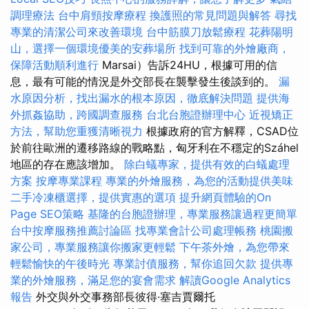
調理療法
台中肩頸按摩療程
換護照的常見問題與解答
尋找
專業的清潔公司來改善環境
台中筋膜刀放鬆療程
花葬陽明
山，選擇一個環境優美的安葬場所
找到可靠的外燴廠商，
保障活動順利進行
Marsai）告訴24HU，根據可用的信
息，最有可能的情況是外交部長在襲擊發生後談到的。
漏
水原因分析，找出漏水的根本原因，徹底解決問題
提供海
外抓姦協助，跨國調查服務
台北台胞證辦理中心
近視矯正
方法，幫助您重獲清晰視力
根據政府的官方解釋，CSAD位
於前往歐洲的遷移路線的戰略點，匈牙利在不穩定的Száhel
地區的存在應該增加。
除白蟻專家，提供有效的白蟻處理
方案
按摩專業課程
專業的外燴服務，為您的活動提供美味
二手冷凍櫃選擇，提供實惠的選項
提升網頁體驗的On
Page SEO策略
基隆的台胞證辦理，專業服務讓過程更簡單
台中按摩服務推薦討論區
找專業會計公司處理帳務
桃園搬
家公司，專業服務讓你搬家更輕鬆
下午茶外燴，為您帶來
輕鬆愉快的午後時光
專業討債服務，幫你追回欠款
提供專
業的外燴服務，滿足您的宴會需求
解讀Google Analytics
報告
外交與外交事務部長彼得·塞吉賈爾托