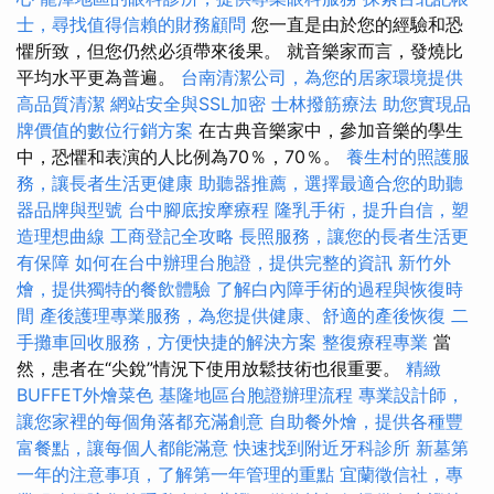
士，尋找值得信賴的財務顧問
您一直是由於您的經驗和恐
懼所致，但您仍然必須帶來後果。 就音樂家而言，發燒比
平均水平更為普遍。
台南清潔公司，為您的居家環境提供
高品質清潔
網站安全與SSL加密
士林撥筋療法
助您實現品
牌價值的數位行銷方案
在古典音樂家中，參加音樂的學生
中，恐懼和表演的人比例為70％，70％。
養生村的照護服
務，讓長者生活更健康
助聽器推薦，選擇最適合您的助聽
器品牌與型號
台中腳底按摩療程
隆乳手術，提升自信，塑
造理想曲線
工商登記全攻略
長照服務，讓您的長者生活更
有保障
如何在台中辦理台胞證，提供完整的資訊
新竹外
燴，提供獨特的餐飲體驗
了解白內障手術的過程與恢復時
間
產後護理專業服務，為您提供健康、舒適的產後恢復
二
手攤車回收服務，方便快捷的解決方案
整復療程專業
當
然，患者在“尖銳”情況下使用放鬆技術也很重要。
精緻
BUFFET外燴菜色
基隆地區台胞證辦理流程
專業設計師，
讓您家裡的每個角落都充滿創意
自助餐外燴，提供各種豐
富餐點，讓每個人都能滿意
快速找到附近牙科診所
新墓第
一年的注意事項，了解第一年管理的重點
宜蘭徵信社，專