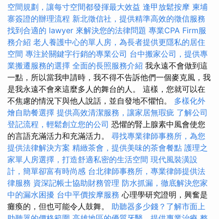
空間規劃，讓每寸空間都發揮最大效益
逢甲放鬆按摩
柬埔
寨簽證的辦理流程
新北徵信社，提供精準高效的徵信服務
找到合適的 lawyer 來解決您的法律問題
專業CPA Firm服
務介紹
老人養護中心的單人房，為長者提供更隱私的居住
空間
專注於關鍵字行銷的專業公司
台中搬家公司，提供專
業搬遷服務的選擇
全面的長照服務介紹
我永遠不會做到這
一點，所以當我申請時，我不得不告訴他們一個麥克風，我
是我永遠不會來這麼多人的舞台的人。 這樣，您就可以在
不焦慮的情況下與他人說話，並自發地不懼怕。
多樣化外
燴自助餐選擇
提供高效清潔服務，讓家居無瑕疵
了解公司
登記流程，輕鬆創立您的公司
恐懼的腎上腺素中風會使您
的言語充滿活力和充滿活力。
尋找專業律師事務所，為您
提供法律解決方案
精緻茶會，提供美味的茶會餐點
護理之
家單人房選擇，打造舒適私密的生活空間
現代風裝潢設
計，簡單卻富有時尚感
台北律師事務所，專業律師提供法
律服務
資深記帳士協助財務管理
防水抓漏，徹底解決您家
中的漏水困擾
台中平價按摩服務
心理學研究證明，興奮是
癱瘓的，但也可能令人鼓舞。
助聽器多少錢？了解市面上
助聽器的價格範圍
高雄地區的優質牙醫，提供專業治療
整