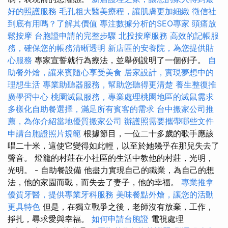
好的照護服務
毛孔粗大醫美療程，讓肌膚更加細緻
徵信社
到底有用嗎？了解其價值
專注數據分析的SEO專家
頭痛放
鬆按摩
台胞證申請的完整步驟
北投按摩服務
高效的記帳服
務，確保您的帳務清晰透明
新店區的安養院，為您提供貼
心服務
專家宣誓就行為療法，並舉例說明了一個例子。
自
助餐外燴，讓來賓隨心享受美食
居家設計，實現夢想中的
理想生活
專業助聽器服務，幫助您聽得更清楚
養生整復推
廣學習中心
桃園滅鼠服務，專業處理桃園地區的滅鼠需求
多樣化自助餐選擇，滿足所有賓客的需求
台中搬家公司推
薦，為你介紹當地優質搬家公司
辦護照需要攜帶哪些文件
申請台胞證照片規範
根據節目，一位二十多歲的歌手應該
唱二十米，這使它變得如此輕，以至於她幾乎在那兒失去了
聲音。 燈籠的村莊在小社區的生活中教他的村莊，光明，
光明。 - 自助餐設備 他盡力實現自己的職業，為自己的想
法，他的家園而戰，而失去了妻子，他的幸福。
專業推拿
優質牙醫，提供專業牙科服務
美味餐點外燴，讓您的活動
更具特色
但是，在獨立戰爭之後，老師沒有放棄，工作，
掙扎，尋求愛與幸福。
如何申請台胞證
電視處理