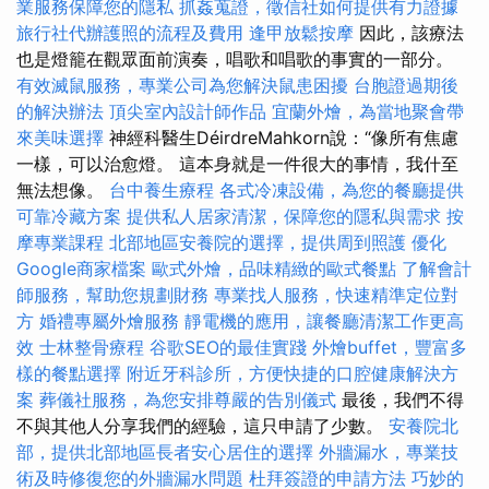
業服務保障您的隱私
抓姦蒐證，徵信社如何提供有力證據
旅行社代辦護照的流程及費用
逢甲放鬆按摩
因此，該療法
也是燈籠在觀眾面前演奏，唱歌和唱歌的事實的一部分。
有效滅鼠服務，專業公司為您解決鼠患困擾
台胞證過期後
的解決辦法
頂尖室內設計師作品
宜蘭外燴，為當地聚會帶
來美味選擇
神經科醫生DéirdreMahkorn說：“像所有焦慮
一樣，可以治愈燈。 這本身就是一件很大的事情，我什至
無法想像。
台中養生療程
各式冷凍設備，為您的餐廳提供
可靠冷藏方案
提供私人居家清潔，保障您的隱私與需求
按
摩專業課程
北部地區安養院的選擇，提供周到照護
優化
Google商家檔案
歐式外燴，品味精緻的歐式餐點
了解會計
師服務，幫助您規劃財務
專業找人服務，快速精準定位對
方
婚禮專屬外燴服務
靜電機的應用，讓餐廳清潔工作更高
效
士林整骨療程
谷歌SEO的最佳實踐
外燴buffet，豐富多
樣的餐點選擇
附近牙科診所，方便快捷的口腔健康解決方
案
葬儀社服務，為您安排尊嚴的告別儀式
最後，我們不得
不與其他人分享我們的經驗，這只申請了少數。
安養院北
部，提供北部地區長者安心居住的選擇
外牆漏水，專業技
術及時修復您的外牆漏水問題
杜拜簽證的申請方法
巧妙的