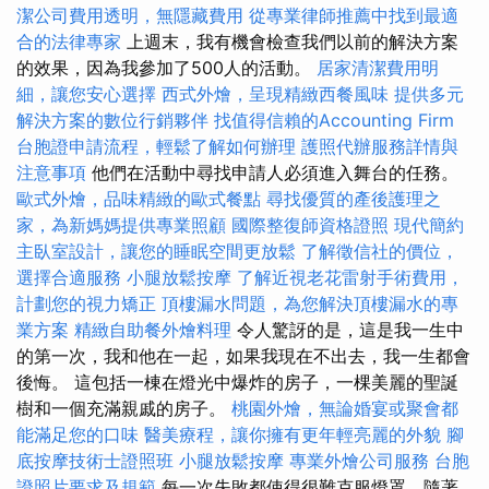
潔公司費用透明，無隱藏費用
從專業律師推薦中找到最適
合的法律專家
上週末，我有機會檢查我們以前的解決方案
的效果，因為我參加了500人的活動。
居家清潔費用明
細，讓您安心選擇
西式外燴，呈現精緻西餐風味
提供多元
解決方案的數位行銷夥伴
找值得信賴的Accounting Firm
台胞證申請流程，輕鬆了解如何辦理
護照代辦服務詳情與
注意事項
他們在活動中尋找申請人必須進入舞台的任務。
歐式外燴，品味精緻的歐式餐點
尋找優質的產後護理之
家，為新媽媽提供專業照顧
國際整復師資格證照
現代簡約
主臥室設計，讓您的睡眠空間更放鬆
了解徵信社的價位，
選擇合適服務
小腿放鬆按摩
了解近視老花雷射手術費用，
計劃您的視力矯正
頂樓漏水問題，為您解決頂樓漏水的專
業方案
精緻自助餐外燴料理
令人驚訝的是，這是我一生中
的第一次，我和他在一起，如果我現在不出去，我一生都會
後悔。 這包括一棟在燈光中爆炸的房子，一棵美麗的聖誕
樹和一個充滿親戚的房子。
桃園外燴，無論婚宴或聚會都
能滿足您的口味
醫美療程，讓你擁有更年輕亮麗的外貌
腳
底按摩技術士證照班
小腿放鬆按摩
專業外燴公司服務
台胞
證照片要求及規範
每一次失敗都使得很難克服燈罩，隨著