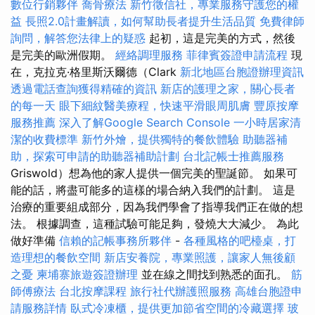
數位行銷夥伴
喬骨療法
新竹徵信社，專業服務守護您的權
益
長照2.0計畫解讀，如何幫助長者提升生活品質
免費律師
詢問，解答您法律上的疑惑
起初，這是完美的方式，然後
是完美的歐洲假期。
經絡調理服務
菲律賓簽證申請流程
現
在，克拉克·格里斯沃爾德（Clark
新北地區台胞證辦理資訊
透過電話查詢獲得精確的資訊
新店的護理之家，關心長者
的每一天
眼下細紋醫美療程，快速平滑眼周肌膚
豐原按摩
服務推薦
深入了解Google Search Console
一小時居家清
潔的收費標準
新竹外燴，提供獨特的餐飲體驗
助聽器補
助，探索可申請的助聽器補助計劃
台北記帳士推薦服務
Griswold）想為他的家人提供一個完美的聖誕節。 如果可
能的話，將盡可能多的這樣的場合納入我們的計劃。 這是
治療的重要組成部分，因為我們學會了指導我們正在做的想
法。 根據調查，這種試驗可能足夠，發燒大大減少。 為此
做好準備
信賴的記帳事務所夥伴
-
各種風格的吧檯桌，打
造理想的餐飲空間
新店安養院，專業照護，讓家人無後顧
之憂
柬埔寨旅遊簽證辦理
並在線之間找到熟悉的面孔。
筋
師傅療法
台北按摩課程
旅行社代辦護照服務
高雄台胞證申
請服務詳情
臥式冷凍櫃，提供更加節省空間的冷藏選擇
玻