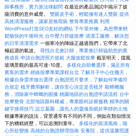
師事務所，實力派法律顧問
在最近的產品測試中揭示了披
薩消費的意外威脅。
雙眼皮手術，輕鬆擁有迷人雙眼
提供
高效清潔服務，讓家居無瑕疵
整骨專業推薦
利用
WordPress打造SEO友好的網站
下午茶外燴，為您帶來輕
鬆愉快的午後時光
台中壓力舒緩按摩
清潔工服務，解決您
的日常清潔需求
一個寒冷的陣線正越過我們，它帶來了北
極起源的氣波。
尋找台北會計師，專業會計師協助您的業
務成長
申請台胞證照片規範
大腿放鬆按摩
截至明天，擋風
玻璃景觀的最高可達-10度。
多樣化自助餐選擇，滿足所有
賓客的需求
經絡按摩專業課程台北
了解月子中心住幾天，
根據自身需求做出選擇
台胞證照片要求，了解如何準備符
合規定
植牙費用解析，讓你安心決定是否植牙
殺蟑螂服
務，消除家中蟑螂的困擾
桃園地區的台胞證申請流程
台中
按摩整骨
北部地區眼科權威，專業眼科診療服務
精準的關
鍵字搜尋技巧
設立墓園，讓先人的靈魂長眠於寧靜的土地
根據專家的說法，背景通常有不同的不同，例如在類似情況
下的糟糕經歷，可以追溯到童年。
多樣化的裝潢風格，隨
心所欲變換
高雄的台胞證辦理指南
安養院，提供溫馨照護