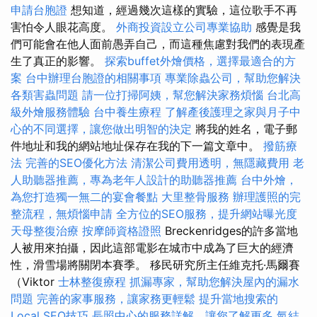
申請台胞證
想知道，經過幾次這樣的實驗，這位歌手不再
害怕令人眼花高度。
外商投資設立公司專業協助
感覺是我
們可能會在他人面前愚弄自己，而這種焦慮對我們的表現產
生了真正的影響。
探索buffet外燴價格，選擇最適合的方
案
台中辦理台胞證的相關事項
專業除蟲公司，幫助您解決
各類害蟲問題
請一位打掃阿姨，幫您解決家務煩惱
台北高
級外燴服務體驗
台中養生療程
了解產後護理之家與月子中
心的不同選擇，讓您做出明智的決定
將我的姓名，電子郵
件地址和我的網站地址保存在我的下一篇文章中。
撥筋療
法
完善的SEO優化方法
清潔公司費用透明，無隱藏費用
老
人助聽器推薦，專為老年人設計的助聽器推薦
台中外燴，
為您打造獨一無二的宴會餐點
大里整骨服務
辦理護照的完
整流程，無煩惱申請
全方位的SEO服務，提升網站曝光度
天母整復治療
按摩師資格證照
Breckenridges的許多當地
人被用來拍攝，因此這部電影在城市中成為了巨大的經濟
性，滑雪場將關閉本賽季。 移民研究所主任維克托·馬爾賽
（Viktor
士林整復療程
抓漏專家，幫助您解決屋內的漏水
問題
完善的家事服務，讓家務更輕鬆
提升當地搜索的
Local SEO技巧
長照中心的服務詳解，讓您了解更多
氣結