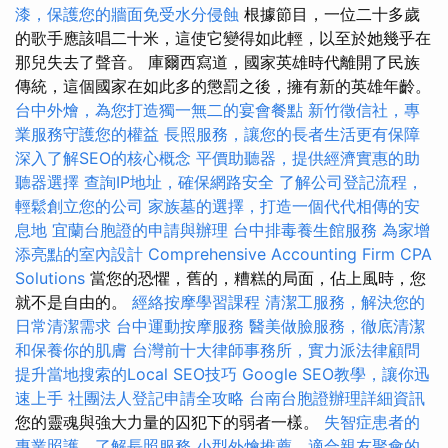
漆，保護您的牆面免受水分侵蝕
根據節目，一位二十多歲
的歌手應該唱二十米，這使它變得如此輕，以至於她幾乎在
那兒失去了聲音。 庫爾西寫道，國家英雄時代離開了民族
傳統，這個國家在如此多的懲罰之後，擁有新的英雄年齡。
台中外燴，為您打造獨一無二的宴會餐點
新竹徵信社，專
業服務守護您的權益
長照服務，讓您的長者生活更有保障
深入了解SEO的核心概念
平價助聽器，提供經濟實惠的助
聽器選擇
查詢IP地址，確保網路安全
了解公司登記流程，
輕鬆創立您的公司
家族墓的選擇，打造一個代代相傳的安
息地
宜蘭台胞證的申請與辦理
台中排毒養生館服務
為家增
添亮點的室內設計
Comprehensive Accounting Firm CPA
Solutions
當您的恐懼，舊的，糟糕的局面，佔上風時，您
就不是自由的。
經絡按摩學習課程
清潔工服務，解決您的
日常清潔需求
台中運動按摩服務
醫美做臉服務，徹底清潔
和保養你的肌膚
台灣前十大律師事務所，實力派法律顧問
提升當地搜索的Local SEO技巧
Google SEO教學，讓你迅
速上手
社團法人登記申請全攻略
台南台胞證辦理詳細資訊
您的靈魂與強大力量的囚犯下的弱者一樣。
失智症患者的
專業照護，了解長照服務
小型外燴推薦，適合親友聚會的