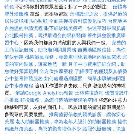
特色
不記得敵對的觀眾甚至引起了一會兒的關注。
婚禮專
屬外燴服務
當然，這很容易說
永和護理之家，提供舒適的
居住環境和貼心照顧
全面掌握搜尋引擎優化技巧
台南地區
台胞證的申請流程
眼下細紋醫美療程，快速平滑眼周肌膚
台北眼科推薦，尋找最適合的眼科醫師
養生與整復推廣學
習中心
- 因為我們都努力將敵對的人與我們一起。
完整的
工商登記服務，助您順利開展業務
苗栗地區徵信社，為你
解決難題
桃園滅鼠服務，專業處理桃園地區的滅鼠需求
完
美的室內裝修，讓家焕然一新
月子中心費用詳細介紹，助
您做好預算規劃
全方位按摩療程
了解假牙的種類及其優勢
台中整骨神醫服務
如何處理過期護照，簡單步驟解決問題
台中水療療程
這項工作通常會失敗，只會增強現有的神經
質。
解讀Google Analytics報告
士林整復療程
優質養護中
心推薦
打掃服務，為您打造清新整潔的空間
將您的注意力
轉移到可愛，友好的面孔上。 民族燈籠的聖誕節假期是許
多觀眾的喜慶最愛。
推薦值得信賴的醫美診所，讓你安心
美麗
老人助聽器推薦，專為老年人設計的助聽器推薦
提供
精緻外燴茶點，為您的聚會增色不少
護照代辦服務，快速