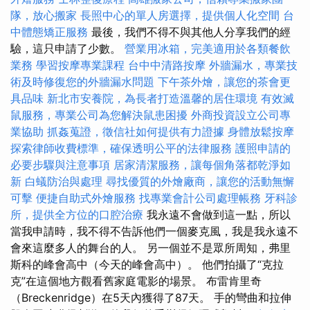
隊，放心搬家
長照中心的單人房選擇，提供個人化空間
台
中體態矯正服務
最後，我們不得不與其他人分享我們的經
驗，這只申請了少數。
營業用冰箱，完美適用於各類餐飲
業務
學習按摩專業課程
台中中清路按摩
外牆漏水，專業技
術及時修復您的外牆漏水問題
下午茶外燴，讓您的茶會更
具品味
新北市安養院，為長者打造溫馨的居住環境
有效滅
鼠服務，專業公司為您解決鼠患困擾
外商投資設立公司專
業協助
抓姦蒐證，徵信社如何提供有力證據
身體放鬆按摩
探索律師收費標準，確保透明公平的法律服務
護照申請的
必要步驟與注意事項
居家清潔服務，讓每個角落都乾淨如
新
白蟻防治與處理
尋找優質的外燴廠商，讓您的活動無懈
可擊
便捷自助式外燴服務
找專業會計公司處理帳務
牙科診
所，提供全方位的口腔治療
我永遠不會做到這一點，所以
當我申請時，我不得不告訴他們一個麥克風，我是我永遠不
會來這麼多人的舞台的人。 另一個並不是眾所周知，弗里
斯科的峰會高中（今天的峰會高中）。 他們拍攝了“克拉
克”在這個地方觀看舊家庭電影的場景。 布雷肯里奇
（Breckenridge）在5天內獲得了87天。 手的彎曲和拉伸