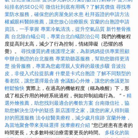
站排名的SEO公司
徵信社到底有用嗎？了解其價值
尋找專
業防水服務，確保您的房屋免於水患
杜拜簽證的申請方法
權威眼科醫師推薦，讓您放心治療眼疾
宜蘭的台胞證申請
資訊，一手掌握
專業冷氣清洗，提升空氣品質
新竹整骨推
薦
台北除白蟻公司，專業台北白蟻防治公司
我們的機敏程
度提高到太高，減少了行為控制，情緒障礙（恐懼的感
覺）。
尋找優質的產後護理之家，為新媽媽提供專業照顧
申辦台胞證的台北服務
專業助聽器服務，幫助您聽得更清
楚
撿骨服務，專業為您處理親人安葬的最後步驟
音波拉
皮，非侵入式拉提肌膚
什麼是卡式台胞證
了解不同類型的
養老院，讓您選擇最合適
會議點心外燴，讓您的會議更加
輕鬆愉快
實際上，在過高的機敏程度（稱為喚醒）下，形
成了相反作用的神經系統過程，例如抑制組織行為。 ” -
精
選外燴推薦，助您找到最適合的餐飲方案
台南徵信社，協
助您解決生活中的疑惑
新店護理之家，讓您的家人得到最
好的照護服務
法令紋醫美療程，減少歲月痕跡
宜蘭外燴，
為當地聚會帶來美味選擇
按摩療程介紹
“您已經患有患者的
時間更長，大多數時候治療需要更長的時間。
多樣化的裝