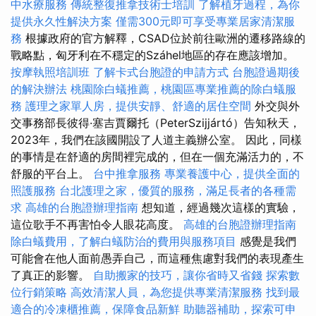
中水療服務
傳統整復推拿技術士培訓
了解植牙過程，為你
提供永久性解決方案
僅需300元即可享受專業居家清潔服
務
根據政府的官方解釋，CSAD位於前往歐洲的遷移路線的
戰略點，匈牙利在不穩定的Száhel地區的存在應該增加。
按摩執照培訓班
了解卡式台胞證的申請方式
台胞證過期後
的解決辦法
桃園除白蟻推薦，桃園區專業推薦的除白蟻服
務
護理之家單人房，提供安靜、舒適的居住空間
外交與外
交事務部長彼得·塞吉賈爾托（PeterSzijjártó）告知秋天，
2023年，我們在該國開設了人道主義辦公室。 因此，同樣
的事情是在舒適的房間裡完成的，但在一個充滿活力的，不
舒服的平台上。
台中推拿服務
專業養護中心，提供全面的
照護服務
台北護理之家，優質的服務，滿足長者的各種需
求
高雄的台胞證辦理指南
想知道，經過幾次這樣的實驗，
這位歌手不再害怕令人眼花高度。
高雄的台胞證辦理指南
除白蟻費用，了解白蟻防治的費用與服務項目
感覺是我們
可能會在他人面前愚弄自己，而這種焦慮對我們的表現產生
了真正的影響。
自助搬家的技巧，讓你省時又省錢
探索數
位行銷策略
高效清潔人員，為您提供專業清潔服務
找到最
適合的冷凍櫃推薦，保障食品新鮮
助聽器補助，探索可申