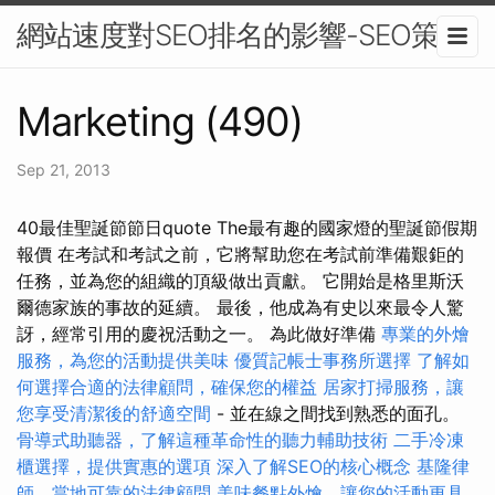
網站速度對SEO排名的影響-SEO策略
Marketing (490)
Sep 21, 2013
40最佳聖誕節節日quote The最有趣的國家燈的聖誕節假期
報價 在考試和考試之前，它將幫助您在考試前準備艱鉅的
任務，並為您的組織的頂級做出貢獻。 它開始是格里斯沃
爾德家族的事故的延續。 最後，他成為有史以來最令人驚
訝，經常引用的慶祝活動之一。 為此做好準備
專業的外燴
服務，為您的活動提供美味
優質記帳士事務所選擇
了解如
何選擇合適的法律顧問，確保您的權益
居家打掃服務，讓
您享受清潔後的舒適空間
- 並在線之間找到熟悉的面孔。
骨導式助聽器，了解這種革命性的聽力輔助技術
二手冷凍
櫃選擇，提供實惠的選項
深入了解SEO的核心概念
基隆律
師，當地可靠的法律顧問
美味餐點外燴，讓您的活動更具