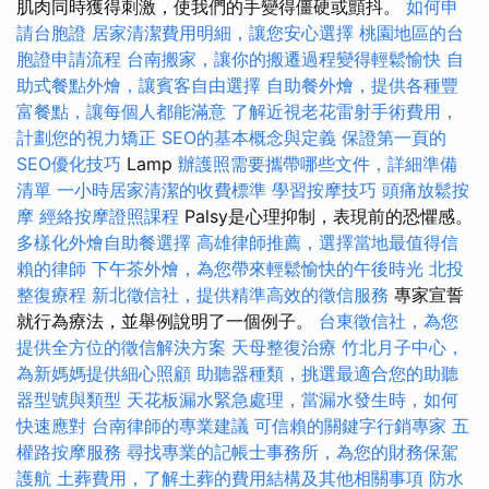
肌肉同時獲得刺激，使我們的手變得僵硬或顫抖。
如何申
請台胞證
居家清潔費用明細，讓您安心選擇
桃園地區的台
胞證申請流程
台南搬家，讓你的搬遷過程變得輕鬆愉快
自
助式餐點外燴，讓賓客自由選擇
自助餐外燴，提供各種豐
富餐點，讓每個人都能滿意
了解近視老花雷射手術費用，
計劃您的視力矯正
SEO的基本概念與定義
保證第一頁的
SEO優化技巧
Lamp
辦護照需要攜帶哪些文件，詳細準備
清單
一小時居家清潔的收費標準
學習按摩技巧
頭痛放鬆按
摩
經絡按摩證照課程
Palsy是心理抑制，表現前的恐懼感。
多樣化外燴自助餐選擇
高雄律師推薦，選擇當地最值得信
賴的律師
下午茶外燴，為您帶來輕鬆愉快的午後時光
北投
整復療程
新北徵信社，提供精準高效的徵信服務
專家宣誓
就行為療法，並舉例說明了一個例子。
台東徵信社，為您
提供全方位的徵信解決方案
天母整復治療
竹北月子中心，
為新媽媽提供細心照顧
助聽器種類，挑選最適合您的助聽
器型號與類型
天花板漏水緊急處理，當漏水發生時，如何
快速應對
台南律師的專業建議
可信賴的關鍵字行銷專家
五
權路按摩服務
尋找專業的記帳士事務所，為您的財務保駕
護航
土葬費用，了解土葬的費用結構及其他相關事項
防水