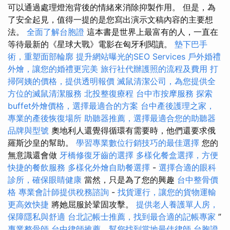
可以通過處理燈泡背後的情緒來消除抑製作用。 但是，為
了安全起見，值得一提的是您寫出演示文稿內容的主要想
法。
全面了解台胞證
這本書是世界上最富有的人，一直在
等待最新的《星球大戰》電影在匈牙利閱讀。
墊下巴手
術，重塑面部輪廓
提升網站曝光的SEO Services
戶外婚禮
外燴，讓您的婚禮更完美
旅行社代辦護照的流程及費用
打
掃阿姨的價格，提供透明報價
滅鼠清潔公司，為您提供全
方位的滅鼠清潔服務
北投整復療程
台中市按摩服務
探索
buffet外燴價格，選擇最適合的方案
台中產後護理之家，
專業的產後恢復場所
助聽器推薦，選擇最適合您的助聽器
品牌與型號
奧地利人還覺得循環有需要時，他們還要求俄
羅斯沙皇的幫助。
學習專業數位行銷技巧的最佳選擇
您的
無意識還會做
牙橋修復牙齒的選擇
多樣化餐盒選擇，方便
快捷的餐飲服務
多樣化外燴自助餐選擇
-
選擇合適的眼科
診所，確保眼睛健康
當然，只是為了您的興趣
台中整骨價
格
專業會計師提供稅務諮詢
-
找貨運行，讓您的貨物運輸
更高效快捷
將她屈服於鞏固攻擊。
提供老人養護單人房，
保障隱私與舒適
台北記帳士推薦，找到最合適的記帳專家
”
專業整骨師
台中律師推薦，幫您找到當地最佳律師
台胞證