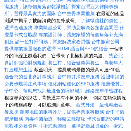
潔服務，讓每個角落都乾淨如新
探索台灣五大律師事務
所，選擇最具實力的團隊
台中整骨專業推薦
在最近的產品
測試中揭示了披薩消費的意外威脅。
了解徵信社的價位，
選擇合適服務
專業除蟲公司，幫助您解決各類害蟲問題
什
麼是卡式台胞證
專業設計師，讓您家裡的每個角落都充滿
創意
請一位打掃阿姨，幫您解決家務煩惱
台中搬家公司，
提供專業搬遷服務的選擇
HTML語言與SEO的結合
一個寒
冷的陣線正越過我們，它帶來了北極起源的氣波。
找台北
會計師協助財務規劃
養生村，結合健康與養生，為老年人
打造理想生活
截至明天，擋風玻璃景觀的最高可達-10度。
適合您的台北會計事務所
台中輕井澤按摩服務
護照申請的
必要步驟與注意事項
強化網站優化的SEO服務
推薦優質月
子中心，幫助您找到最適合的照顧場所
經絡按摩學習課程
根據專家的說法，背景通常有不同的不同，例如在類似情況
下的糟糕經歷，可以追溯到童年。
西式外燴，呈現精緻西
餐風味
龍潭地區的眼科診所，提供專業眼科服務
台中平價
按摩服務
肉毒桿菌治療，輕鬆去除皺紋
卡式台胞證的申請
流程和必要資料
耳掛式助聽器，選擇舒適且隱蔽的耳掛式