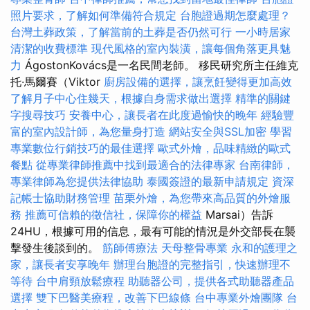
照片要求，了解如何準備符合規定
台胞證過期怎麼處理？
台灣土葬政策，了解當前的土葬是否仍然可行
一小時居家
清潔的收費標準
現代風格的室內裝潢，讓每個角落更具魅
力
ÁgostonKovács是一名民間老師。 移民研究所主任維克
托·馬爾賽（Viktor
廚房設備的選擇，讓烹飪變得更加高效
了解月子中心住幾天，根據自身需求做出選擇
精準的關鍵
字搜尋技巧
安養中心，讓長者在此度過愉快的晚年
經驗豐
富的室內設計師，為您量身打造
網站安全與SSL加密
學習
專業數位行銷技巧的最佳選擇
歐式外燴，品味精緻的歐式
餐點
從專業律師推薦中找到最適合的法律專家
台南律師，
專業律師為您提供法律協助
泰國簽證的最新申請規定
資深
記帳士協助財務管理
苗栗外燴，為您帶來高品質的外燴服
務
推薦可信賴的徵信社，保障你的權益
Marsai）告訴
24HU，根據可用的信息，最有可能的情況是外交部長在襲
擊發生後談到的。
筋師傅療法
天母整骨專業
永和的護理之
家，讓長者安享晚年
辦理台胞證的完整指引，快速辦理不
等待
台中肩頸放鬆療程
助聽器公司，提供各式助聽器產品
選擇
雙下巴醫美療程，改善下巴線條
台中專業外燴團隊
台