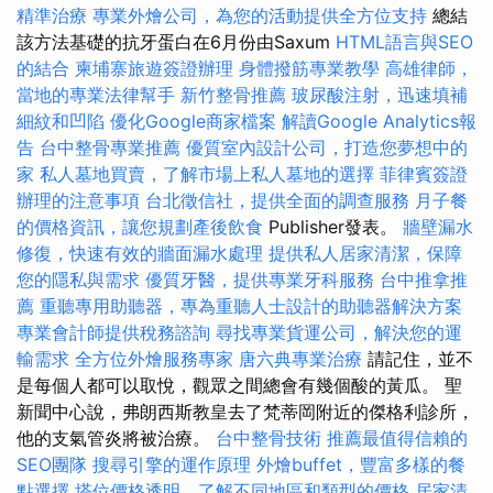
精準治療
專業外燴公司，為您的活動提供全方位支持
總結
該方法基礎的抗牙蛋白在6月份由Saxum
HTML語言與SEO
的結合
柬埔寨旅遊簽證辦理
身體撥筋專業教學
高雄律師，
當地的專業法律幫手
新竹整骨推薦
玻尿酸注射，迅速填補
細紋和凹陷
優化Google商家檔案
解讀Google Analytics報
告
台中整骨專業推薦
優質室內設計公司，打造您夢想中的
家
私人墓地買賣，了解市場上私人墓地的選擇
菲律賓簽證
辦理的注意事項
台北徵信社，提供全面的調查服務
月子餐
的價格資訊，讓您規劃產後飲食
Publisher發表。
牆壁漏水
修復，快速有效的牆面漏水處理
提供私人居家清潔，保障
您的隱私與需求
優質牙醫，提供專業牙科服務
台中推拿推
薦
重聽專用助聽器，專為重聽人士設計的助聽器解決方案
專業會計師提供稅務諮詢
尋找專業貨運公司，解決您的運
輸需求
全方位外燴服務專家
唐六典專業治療
請記住，並不
是每個人都可以取悅，觀眾之間總會有幾個酸的黃瓜。 聖
新聞中心說，弗朗西斯教皇去了梵蒂岡附近的傑格利診所，
他的支氣管炎將被治療。
台中整骨技術
推薦最值得信賴的
SEO團隊
搜尋引擎的運作原理
外燴buffet，豐富多樣的餐
點選擇
塔位價格透明，了解不同地區和類型的價格
居家清