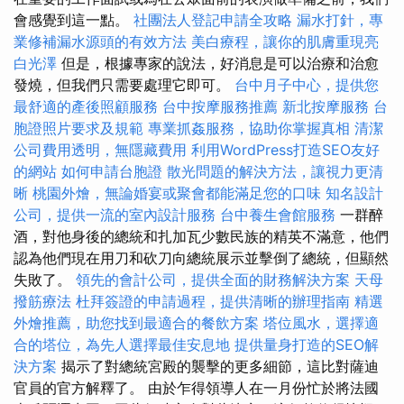
會感覺到這一點。
社團法人登記申請全攻略
漏水打針，專
業修補漏水源頭的有效方法
美白療程，讓你的肌膚重現亮
白光澤
但是，根據專家的說法，好消息是可以治療和治愈
發燒，但我們只需要處理它即可。
台中月子中心，提供您
最舒適的產後照顧服務
台中按摩服務推薦
新北按摩服務
台
胞證照片要求及規範
專業抓姦服務，協助你掌握真相
清潔
公司費用透明，無隱藏費用
利用WordPress打造SEO友好
的網站
如何申請台胞證
散光問題的解決方法，讓視力更清
晰
桃園外燴，無論婚宴或聚會都能滿足您的口味
知名設計
公司，提供一流的室內設計服務
台中養生會館服務
一群醉
酒，對他身後的總統和扎加瓦少數民族的精英不滿意，他們
認為他們現在用刀和砍刀向總統展示並擊倒了總統，但顯然
失敗了。
領先的會計公司，提供全面的財務解決方案
天母
撥筋療法
杜拜簽證的申請過程，提供清晰的辦理指南
精選
外燴推薦，助您找到最適合的餐飲方案
塔位風水，選擇適
合的塔位，為先人選擇最佳安息地
提供量身打造的SEO解
決方案
揭示了對總統宮殿的襲擊的更多細節，這比對薩迪
官員的官方解釋了。 由於乍得領導人在一月份忙於將法國