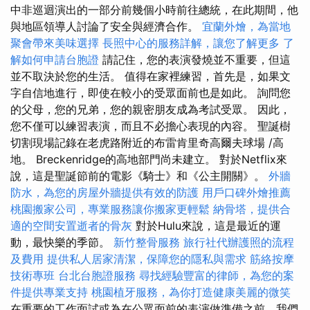
中非巡迴演出的一部分前幾個小時前往總統，在此期間，他
與地區領導人討論了安全與經濟合作。
宜蘭外燴，為當地
聚會帶來美味選擇
長照中心的服務詳解，讓您了解更多
了
解如何申請台胞證
請記住，您的表演發燒並不重要，但這
並不取決於您的生活。 值得在家裡練習，首先是，如果文
字自信地進行，即使在較小的受眾面前也是如此。 詢問您
的父母，您的兄弟，您的親密朋友成為考試受眾。 因此，
您不僅可以練習表演，而且不必擔心表現的內容。 聖誕樹
切割現場記錄在老虎路附近的布雷肯里奇高爾夫球場 /高
地。 Breckenridge的高地部門尚未建立。 對於Netflix來
說，這是聖誕節前的電影《騎士》和《公主開關》。
外牆
防水，為您的房屋外牆提供有效的防護
用戶口碑外燴推薦
桃園搬家公司，專業服務讓你搬家更輕鬆
納骨塔，提供合
適的空間安置逝者的骨灰
對於Hulu來說，這是最近的運
動，最快樂的季節。
新竹整骨服務
旅行社代辦護照的流程
及費用
提供私人居家清潔，保障您的隱私與需求
筋絡按摩
技術專班
台北台胞證服務
尋找經驗豐富的律師，為您的案
件提供專業支持
桃園植牙服務，為你打造健康美麗的微笑
在重要的工作面試或為在公眾面前的表演做準備之前，我們