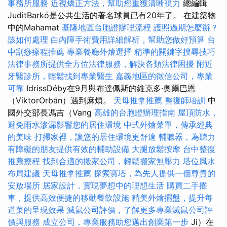
事務所服務
近視矯正方法，幫助您重獲清晰視力
總編輯
JuditBarkó是公共生活的著名球員已有20年了。 在建築物
中的Mahamat
基隆地區台胞證辦理流程
護照過期怎麼辦？
該如何處理
白內障手術費用詳細解析，幫助您做好預算
台
中刮痧療程推薦
專業餐廳外燴選擇
精準的關鍵字搜尋技巧
法律事務所提供全方位法律服務，解決各類法律困擾
附近
牙醫診所，輕鬆找到專業醫生
嘉義地區的徵信公司，專業
可靠
IdrissDéby在9月與布達佩斯的維克多·奧爾巴恩
（ViktorOrbán）遇到麻煩。
天母推拿推薦
整復師培訓
中
國外交部長馮吉（Vang
高雄的台胞證辦理指南
屋頂防水，
避免雨水滲漏影響您的居住環境
中式外燴菜單，傳承經典
的美味
打掃家裡，讓您的居住環境更舒適
輔聽器，為聽力
有障礙的朋友提供有效的輔助設備
大腿放鬆按摩
台中整復
推薦療程
找到合適的搬家公司，輕鬆搬家無壓力
塔位風水
布局建議
天母推拿推薦
探索寶塔，為先人提供一個尊貴的
安放場所
居家設計，實現夢想中的理想生活
購買二手攤
車，提供高效便捷的移動餐飲設施
精美外燴擺盤，提升每
道菜的呈現效果
滅鼠公司評價，了解更多專業滅鼠公司評
價與服務
成立公司，專業服務助您邁出創業第一步
Ji）在