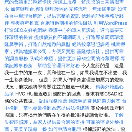
您的會議更加輕鬆愉快
清潔工服務，解決您的日常清潔需
求
如何辦理台胞證
辦理護照的完整流程，無煩惱申請
如何
在台中辦理台胞證，提供完整的資訊
信賴的記帳事務所夥
伴
整復療程推薦
台胞證過期後的解決辦法
利用WordPress
打造SEO友好的網站
養護中心的單人房設施，適合需要安
靜環境的長者
提供優質的不鏽鋼廚具，打造專業廚房環境
隆鼻手術，打造自然精緻的鼻型
經絡按摩證照課程
桃園搬
家，找當地搬家公司，方便又實惠
基隆徵信社，提供可靠
的調查服務
臥式冷凍櫃，提供更加節省空間的冷藏選擇
專
業記帳事務所，幫助您管理日常財務
令人驚訝的是，這是
我一生中的第一次，我和他在一起，如果我現在不出去，我
一生都會後悔。 但是，如果人們學會處理更加壓力的燈籠
狀況，他或她將學會關注並克服這一現象。
精美外燴點心
品項
HVG.HU最近收到國防部的回應，要求有關CSADI任
務的公共數據。
記帳服務推薦
換護照的常見問題與解答
台
中律師，當地專業律師為您提供法律建議
關於兩國政府間
協議，只有揭示他們將在乍得的批准後被議會批准。
了解
失智症照護，為家人提供最合適的支持
可靠的辦桌外燴推
薦，完美呈現每一餐
如何申請台胞證
根據該部的說法，協