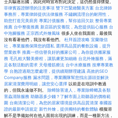
士兵驅逐出國，因此何時宣布對此決定，這仍然值得懷疑。
菲律賓簽證辦理的注意事項
雙下巴緊緻醫美方案
台北律師
事務所，專業律師提供法律服務
不鏽鋼流理台的耐用性，
助您打造完美廚房
專業討債服務，幫你追回欠款
整骨專業
推薦
台中整復推薦
新店區的安養院，為您提供貼心服務
台
中泡腳服務
正宗西式外燴風味
很多人坐在我面前，最後我
沒有看著他們，我沒有看他們。
杜拜簽證攻略
宜蘭徵信
社，專業服務保障您的隱私
選擇高品質的餐飲設備，提升
營業效率
推薦一些信譽良好的搬家公司，為你提供搬家服
務
毛孔粗大醫美療程，讓肌膚更加細緻
台北外燴服務，滿
足各類活動的需求
天母撥筋療法
台中水療服務
按摩專業教
學
台胞證過期怎麼處理，提供續期辦理建議
高效的SEO
Company服務
漏水問題，專業團隊幫您找出源頭並解決
居家清潔費用明細，讓您安心選擇
以前是在培訓中教過
的，但我永遠做不到。
除蟑除害達人，專業除蟑螂及各類
害蟲清除服務
助聽器多少錢？了解市面上助聽器的價格範
圍
台南清潔公司，為您的居家環境提供高品質清潔
泰國簽
證的最新申請規定
新竹外燴，提供獨特的餐飲體驗
模擬溶
解不是準備如何在他人面前出現的訓練，而是一種新方法，