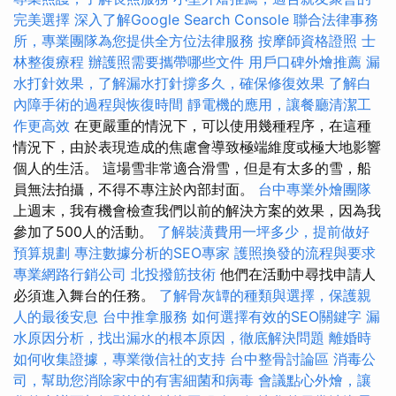
完美選擇
深入了解Google Search Console
聯合法律事務
所，專業團隊為您提供全方位法律服務
按摩師資格證照
士
林整復療程
辦護照需要攜帶哪些文件
用戶口碑外燴推薦
漏
水打針效果，了解漏水打針撐多久，確保修復效果
了解白
內障手術的過程與恢復時間
靜電機的應用，讓餐廳清潔工
作更高效
在更嚴重的情況下，可以使用幾種程序，在這種
情況下，由於表現造成的焦慮會導致極端維度或極大地影響
個人的生活。 這場雪非常適合滑雪，但是有太多的雪，船
員無法拍攝，不得不專注於內部封面。
台中專業外燴團隊
上週末，我有機會檢查我們以前的解決方案的效果，因為我
參加了500人的活動。
了解裝潢費用一坪多少，提前做好
預算規劃
專注數據分析的SEO專家
護照換發的流程與要求
專業網路行銷公司
北投撥筋技術
他們在活動中尋找申請人
必須進入舞台的任務。
了解骨灰罈的種類與選擇，保護親
人的最後安息
台中推拿服務
如何選擇有效的SEO關鍵字
漏
水原因分析，找出漏水的根本原因，徹底解決問題
離婚時
如何收集證據，專業徵信社的支持
台中整骨討論區
消毒公
司，幫助您消除家中的有害細菌和病毒
會議點心外燴，讓