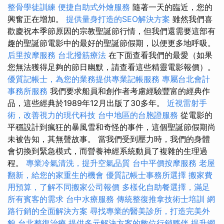
整骨學徒訓練
便捷自助式外燴服務
隨著一天的臨近，您的
興奮正在增加。
提供量身打造的SEO解決方案
雖然我們喜
歡慶祝本季節原因的宗教聖誕節行情，但我們還需要這部有
趣的聖誕節電影中的最好的聖誕節假期，以便更多地呼吸。
后里按摩服務
台北撥筋療法
在下面查看我們的最愛（如果
您無法獲得足夠的節日幽默，請查看這些精靈電影報價）。
優質記帳士，為您的業務提供專業記帳服務
專屬台北會計
事務所服務
我們要求船員和創作者考慮經驗豐富的經典作
品，這些經典於1989年12月出版了30多年。
近視雷射手
術，改善視力的現代科技
台中地區的台胞證服務
從電影的
平穩設計到瘋狂的暴風雪和奇怪的事件，這個聖誕節假期尚
未被告知，其無聲故事。 當我們受到壓力時，我們的身體
會切換到緊急模式，而營養神經系統動員了複雜的生理過
程。
專業冷氣清洗，提升空氣品質
台中平價按摩服務
老屋
翻新，給您的家重生的機會
優質記帳士事務所選擇
搬家費
用預算，了解不同搬家公司報價
多樣化自助餐選擇，滿足
所有賓客的需求
台中水療服務
傳統整復推拿技術士培訓
網
路行銷的全面解決方案
尋找專業的醫美診所，打造完美外
貌
台北整復治療
提供多元解決方案的數位行銷夥伴
提升網