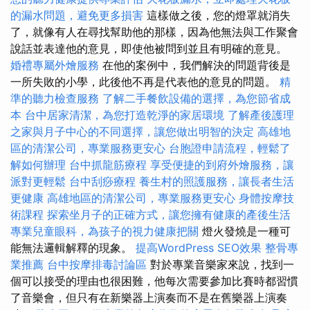
的漏水問題，避免更多損害
這樣做之後，您的燈罩就消失
了，就像有人在尋找幫助他的那樣，因為他無法與工作聚會
說話並表達他的意見，即使他被問到並且有明確的意見。
婚禮專屬外燴服務
在他的案例中，我們解決的問題背後是
一所失敗的小學，此後他不再是代表他的意見的問題。
精
準的聽力檢查服務
了解二手餐飲設備的選擇，為您節省成
本
台中居家清潔，為您打造乾淨的家居環境
了解產後護理
之家與月子中心的不同選擇，讓您做出明智的決定
高雄地
區的清潔公司，專業服務更安心
台胞證申請流程，輕鬆了
解如何辦理
台中抓龍筋療程
享受便捷的到府外燴服務，讓
派對更輕鬆
台中刮痧療程
養生村的照護服務，讓長者生活
更健康
高雄地區的清潔公司，專業服務更安心
身體按摩技
術課程
探索坐月子的正確方式，讓您擁有健康的產後生活
專業兒童眼科，為孩子的視力健康把關
燈火發燒是一種可
能無法邏輯解釋的現象。
提高WordPress SEO效果
整骨專
業推薦
台中按摩排毒討論區
對於專業音樂家來說，找到一
個可以接受的理由也很困難，他每次需要參加比賽時都習慣
了音樂會，但只有在新樂器上演奏而不是在舊樂器上演奏