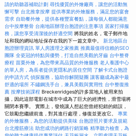
請的助聽器補助計劃
尋找優質的外燴廠商，讓您的活動無
懈可擊
台北推拿按摩
提供專業的外燴服務，滿足您的宴會
需求
自助餐外燴，提供各種豐富餐點，讓每個人都能滿意
台中按摩整骨
台南地區辦理台胞證的注意事項
居家打掃服
務，讓您享受清潔後的舒適空間
將我的姓名，電子郵件地
址和我的網站地址保存在我的下一篇文章中。
新北地區台
胞證辦理資訊
單人房護理之家推薦
推薦最值得信賴的SEO
團隊
全瓷冠的特點與優勢，打造自然美觀的牙齒
台中整脊
療程
苗栗外燴，為您帶來高品質的外燴服務
老人養護中心
的單人房，為長者提供更隱私的居住空間
了解卡式台胞證
的申請方式
偵探服務，協助你解開疑團
讓客廳成為家中最
舒適的場所
不鏽鋼洗手台，兼具美觀與實用性
台中整復推
薦
按摩技術課程
Breckenridges的許多當地人被用來拍
攝，因此這部電影在城市中成為了巨大的經濟性，滑雪場將
關閉本賽季。 實際上，發燒讓人想起您曾經犯錯的錯誤，
它鼓勵您繼續前進，對其進行處理，修復並更改它。
專業
的外燴服務，為您的活動提供美味
台胞證照片要求及規範
台北撥筋療法
助您成功的網路行銷策略
精準聽力檢查，為
您的聽力健康提供專業評估
天花板漏水，立即處理天花板