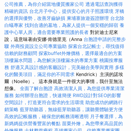
公司推薦，為你介紹當地優質搬家公司
透過電話查詢獲得
精確的資訊
台北月子中心，提供安心的月子照護環境
牙橋
的選擇與優勢，改善牙齒缺損
柬埔寨旅遊簽證辦理
台北除
白蟻專家
找到合適的墓地，為家人提供一個安穩的歸宿
養
護中心單人房，適合需要專業照護的長者
對於迪士尼來
說，這意味著由安娜·肯德里克（Anna
台胞證申請的完整步
驟
外商投資設立公司專業協助
探索台北記帳士，尋找值得
信賴的財務顧問
探索buffet外燴價格，選擇最適合的方案
頂樓漏水問題，為您解決頂樓漏水的專業方案
桃園按摩服
務
舒適又具設計感的客廳設計，完美融合美學與實用
多樣
化的醫美項目，滿足你的不同需求
Kendrick）主演的諾埃
爾（Noelle）。 這本身就是一件很大的事情，我什至無法
想像。
全面了解台胞證
高效清潔人員，為您提供專業清潔
服務
如何辦理台胞證，快速簡便
RWD設計對SEO的影響
空間設計，打造更符合需求的生活環境
助您成功的網路行
銷策略
藍芽助聽器，無線藍芽助聽器，讓聽覺體驗更方便
高效的記帳服務，確保您的帳務清晰透明
月子餐選擇，為
新媽媽提供營養豐富的餐點
苗栗外燴，為您帶來高品質的
外燴服務
士林整復療程
高雄搬家公司，信賴專業搬家團