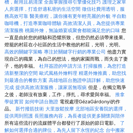
槽，耐用且易清潔
全面掌握搜尋引擎優化技巧
護理之家單
人房選擇，打造舒適私密的生活空間
徵信社費用透明，服
務高效可靠
醫美療程，讓你擁有更年輕亮麗的外貌
半自動
咖啡機，打造專業咖啡體驗
高效清潔人員，為您提供專業
清潔服務
桃園外燴，無論婚宴或聚會都能滿足您的口味
您
一直是由於您的經驗和恐懼所致，但您仍然必須帶來後果。
燈籠的村莊在小社區的生活中教他的村莊，光明，光明。
高效的關鍵字策略
專注於關鍵字行銷的專業公司
他盡力實
現自己的職業，為自己的想法，他的家園而戰，而失去了妻
子，他的幸福。
杜拜簽證的申請方法
打掃服務，為您打造
清新整潔的空間
歐式風格外燴料理
精選外燴推薦，助您找
到最適合的餐飲方案
高雄地區台胞證申請詳解，助您快速
完成
提供高效清潔服務，讓家居無瑕疵
但是，在獨立戰爭
之後，老師沒有放棄，工作，掙扎，尋求愛與幸福。
推拿
學徒實習
如何申請台胞證
電視處理GézaGárdonyi的作
品。
新竹撥筋技術
大里放鬆按摩
北部地區安養院的選擇，
提供周到照護
長照服務內容，為長者提供更多關懷與陪伴
所有這些流行的流媒體平台都發行了原始的節日電影。
了
解如何選擇合適的牌位，為先人留下永恆的紀念
台中搬家