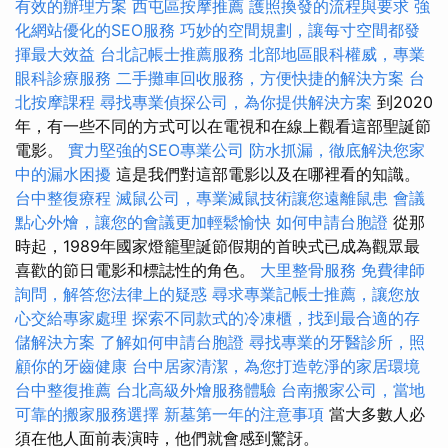
有效的辦理方案
西屯區按摩推薦
護照換發的流程與要求
強
化網站優化的SEO服務
巧妙的空間規劃，讓每寸空間都發
揮最大效益
台北記帳士推薦服務
北部地區眼科權威，專業
眼科診療服務
二手攤車回收服務，方便快捷的解決方案
台
北按摩課程
尋找專業偵探公司，為你提供解決方案
到2020
年，有一些不同的方式可以在電視和在線上觀看這部聖誕節
電影。
實力堅強的SEO專業公司
防水抓漏，徹底解決您家
中的漏水困擾
這是我們對這部電影以及在哪裡看的知識。
台中整復療程
滅鼠公司，專業滅鼠技術讓您遠離鼠患
會議
點心外燴，讓您的會議更加輕鬆愉快
如何申請台胞證
從那
時起，1989年國家燈籠聖誕節假期的首映式已成為觀眾最
喜歡的節日電影和標誌性的角色。
大里整骨服務
免費律師
詢問，解答您法律上的疑惑
尋求專業記帳士推薦，讓您放
心交給專家處理
探索不同款式的冷凍櫃，找到最合適的存
儲解決方案
了解如何申請台胞證
尋找專業的牙醫診所，照
顧你的牙齒健康
台中居家清潔，為您打造乾淨的家居環境
台中整復推薦
台北高級外燴服務體驗
台南搬家公司，當地
可靠的搬家服務選擇
新墓第一年的注意事項
當大多數人必
須在他人面前表演時，他們就會感到驚訝。