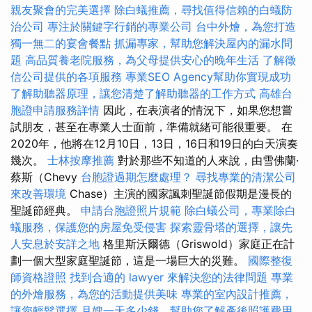
親友聚會的完美選擇
除白蟻推薦，尋找值得信賴的白蟻防
治公司
專注於關鍵字行銷的專業公司
台中外燴，為您打造
獨一無二的宴會餐點
抓漏專家，幫助您解決屋內的漏水問
題
高品質養老院服務，為父母提供安心的晚年生活
了解徵
信公司提供的各項服務
專業SEO Agency幫助你實現成功
了解助聽器原理，讓您清楚了解助聽器的工作方式
高雄台
胞證申請服務詳情
因此，在表演者的情況下，如果您想嘗
試朋友，甚至在專業人士面前，準備就緒可能很重要。 在
2020年，他將在12月10日，13日，16日和19日的白天演奏
幾次。
士林按摩推薦
對於那些不知道的人來說，由雪佛蘭·
蔡斯（Chevy
台胞證過期怎麼處理？
尋找專業的清潔公司
來改善環境
Chase）主演的國家諷刺聖誕節假期是漫長的
聖誕節經典。
申請台胞證照片規範
除白蟻公司，專業除白
蟻服務，保護您的房屋免受侵害
探索靈骨塔的選擇，讓先
人安息於安詳之地
格里斯沃爾德（Griswold）家庭正在計
劃一個大型家庭聖誕節，這是一場巨大的災難。
國際整復
師資格證照
找到合適的 lawyer 來解決您的法律問題
專業
的外燴服務，為您的活動提供美味
專業的室內設計推薦，
讓您輕鬆選擇
月嫂一天多少錢，幫助您了解產後照護費用