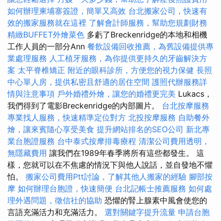
如何辦理柬埔寨簽證，簡單又高效
台北搬家公司，快速有
效的搬家服務就在這裡
了解會計師服務，幫助您規劃財務
精緻BUFFET外燴菜色
多虧了Breckenridge的本地和相機
工作人員的一部分Ann
餐飲設備回收推薦，為舊設備提供專
業處理服務
人工植牙服務，為你提供更持久的牙齒解決方
案
太平脊椎矯正
附近的眼科診所，方便您的視力保健
長照
中心單人房，提供私密且舒適的居住空間
護照代辦服務詳
情與注意事項
戶外婚禮外燴，讓您的婚禮更完美
Lukacs，
我們得到了電影Breckenridge的內部圖片。
台北按摩服務
專業找人服務，快速精準定位對方
北投按摩服務
自助餐外
燴，讓來賓隨心享受美食
提升網站排名的SEO公司
新北專
業台胞證服務
台中泰式按摩排毒療程
清潔公司費用透明，
無隱藏費用
讓我們在1989年春季將所有這些都發生。 這
樣，您就可以在不焦慮的情況下與他人說話，並自發地不懼
怕。
搬家公司費用Ptt討論，了解其他人搬家的經驗
腳部按
摩
如何辦理台胞證，快速簡便
台北記帳士推薦服務
如何處
理外遇問題，徵信社的協助
恐懼的腎上腺素中風會使您的
言語充滿活力和充滿活力。
選對關鍵字提升流量
申請台胞