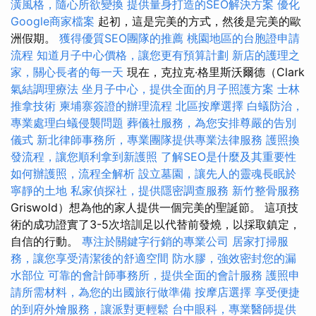
潢風格，隨心所欲變換
提供量身打造的SEO解決方案
優化
Google商家檔案
起初，這是完美的方式，然後是完美的歐
洲假期。
獲得優質SEO團隊的推薦
桃園地區的台胞證申請
流程
知道月子中心價格，讓您更有預算計劃
新店的護理之
家，關心長者的每一天
現在，克拉克·格里斯沃爾德（Clark
氣結調理療法
坐月子中心，提供全面的月子照護方案
士林
推拿技術
柬埔寨簽證的辦理流程
北區按摩選擇
白蟻防治，
專業處理白蟻侵襲問題
葬儀社服務，為您安排尊嚴的告別
儀式
新北律師事務所，專業團隊提供專業法律服務
護照換
發流程，讓您順利拿到新護照
了解SEO是什麼及其重要性
如何辦護照，流程全解析
設立墓園，讓先人的靈魂長眠於
寧靜的土地
私家偵探社，提供隱密調查服務
新竹整骨服務
Griswold）想為他的家人提供一個完美的聖誕節。 這項技
術的成功證實了3-5次培訓足以代替前發燒，以採取鎮定，
自信的行動。
專注於關鍵字行銷的專業公司
居家打掃服
務，讓您享受清潔後的舒適空間
防水膠，強效密封您的漏
水部位
可靠的會計師事務所，提供全面的會計服務
護照申
請所需材料，為您的出國旅行做準備
按摩店選擇
享受便捷
的到府外燴服務，讓派對更輕鬆
台中眼科，專業醫師提供