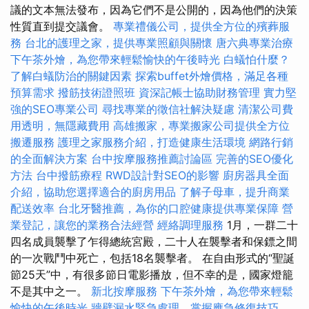
議的文本無法發布，因為它們不是公開的，因為他們的決策
性質直到提交議會。
專業禮儀公司，提供全方位的殯葬服
務
台北的護理之家，提供專業照顧與關懷
唐六典專業治療
下午茶外燴，為您帶來輕鬆愉快的午後時光
白蟻怕什麼？
了解白蟻防治的關鍵因素
探索buffet外燴價格，滿足各種
預算需求
撥筋技術證照班
資深記帳士協助財務管理
實力堅
強的SEO專業公司
尋找專業的徵信社解決疑慮
清潔公司費
用透明，無隱藏費用
高雄搬家，專業搬家公司提供全方位
搬遷服務
護理之家服務介紹，打造健康生活環境
網路行銷
的全面解決方案
台中按摩服務推薦討論區
完善的SEO優化
方法
台中撥筋療程
RWD設計對SEO的影響
廚房器具全面
介紹，協助您選擇適合的廚房用品
了解子母車，提升商業
配送效率
台北牙醫推薦，為你的口腔健康提供專業保障
營
業登記，讓您的業務合法經營
經絡調理服務
1月，一群二十
四名成員襲擊了乍得總統宮殿，二十人在襲擊者和保鏢之間
的一次戰鬥中死亡，包括18名襲擊者。 在自由形式的“聖誕
節25天”中，有很多節日電影播放，但不幸的是，國家燈籠
不是其中之一。
新北按摩服務
下午茶外燴，為您帶來輕鬆
愉快的午後時光
牆壁漏水緊急處理，掌握應急修復技巧，