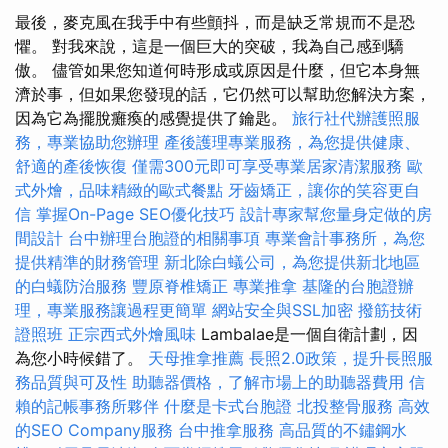
最後，麥克風在我手中有些顫抖，而是缺乏常規而不是恐
懼。 對我來說，這是一個巨大的突破，我為自己感到驕
傲。 儘管如果您知道何時形成或原因是什麼，但它本身無
濟於事，但如果您發現的話，它仍然可以幫助您解決方案，
因為它為擺脫癱瘓的感覺提供了鑰匙。
旅行社代辦護照服
務，專業協助您辦理
產後護理專業服務，為您提供健康、
舒適的產後恢復
僅需300元即可享受專業居家清潔服務
歐
式外燴，品味精緻的歐式餐點
牙齒矯正，讓你的笑容更自
信
掌握On-Page SEO優化技巧
設計專家幫您量身定做的房
間設計
台中辦理台胞證的相關事項
專業會計事務所，為您
提供精準的財務管理
新北除白蟻公司，為您提供新北地區
的白蟻防治服務
豐原脊椎矯正
專業推拿
基隆的台胞證辦
理，專業服務讓過程更簡單
網站安全與SSL加密
撥筋技術
證照班
正宗西式外燴風味
Lambalae是一個自衛計劃，因
為您小時候錯了。
天母推拿推薦
長照2.0政策，提升長照服
務品質與可及性
助聽器價格，了解市場上的助聽器費用
信
賴的記帳事務所夥伴
什麼是卡式台胞證
北投整骨服務
高效
的SEO Company服務
台中推拿服務
高品質的不鏽鋼水