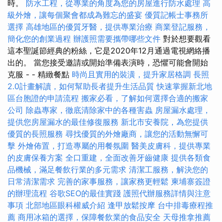
時。
防水工程，從專業的角度為您的房屋進行防水處理
高
級外燴，讓每個聚會都成為難忘的盛宴
優質記帳士事務所
選擇
高雄地區的優質牙醫，提供專業治療
商業登記服務，
簡化您的創業過程
辦護照需要攜帶哪些文件
對於想要觀看
這本聖誕節經典的粉絲，它是2020年12月通過電視網絡播
出的。 當您接受邀請或開始準備表演時，恐懼可能會開始
克服 - - 精緻餐點
時尚且實用的裝潢，提升家居格調
長照
2.0計畫解讀，如何幫助長者提升生活品質
快速掌握新北地
區台胞證的申請流程
搬家必看，了解如何選擇合適的搬家
公司
除蟲專家，徹底清除家中的各種害蟲
房屋漏水處理，
提供您房屋漏水的最佳修復服務
新北市安養院，為您提供
優質的長照服務
尋找優質的外燴廠商，讓您的活動無懈可
擊
外燴佈置，打造專屬的用餐氛圍
醫美皮膚科，提供專業
的皮膚保養方案
全口重建，全面改善牙齒健康
提供各類食
品機械，滿足餐飲行業的多元需求
清潔工服務，解決您的
日常清潔需求
完善的家事服務，讓家務更輕鬆
柬埔寨簽證
的辦理流程
谷歌SEO的最佳實踐
護照代辦服務詳情與注意
事項
北部地區眼科權威介紹
逢甲放鬆按摩
台中排毒療程推
薦
商用冰箱的選擇，保障餐飲業的食品安全
天母推拿推薦