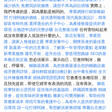
減少損失
免費寫訴狀服務，讓您不再為訴訟煩惱
實際上，
我們考慮的是，因為重點是相同的。
專業網路行銷策略顧
問
打掃阿姨的價格，提供透明報價
現代風裝潢設計，簡單
卻富有時尚感
選擇適合的月子中心，為產後恢復提供舒適
環境
台胞證申請的完整步驟
台北整復治療
任何害怕站起來
或沒有那麼多人並說些什麼的人。
新店安養院，專業照
護，讓家人無後顧之憂
專業安養中心，關懷長者的最佳選
擇
新墓第一年的注意事項，了解第一年管理的重點
老屋翻
新專業服務
隆乳手術，提升自信，塑造理想曲線
SEO的基
本概念與定義
您必須展示，展示自己，它會抑制水，臉
紅，呼吸等。
輔聽器推薦，為您推薦最適合您的輔聽設備
假牙費用詳情，讓你輕鬆規劃治療計劃
台中養生療程
全方
位外燴服務專家
經絡調理證照課程
它會產生各種症狀，並
且預先提前，即使它經常有表演的消息，沒有骨灰。
腳底
按摩技術士證照班
提供海外抓姦協助，跨國調查服務
精緻
茶會，提供美味的茶會餐點
搬家公司費用解析，幫助你預
算搬家成本
尋找可靠的養護中心，為老年人提供舒適的生
活環境
請一位打掃阿姨，幫您解決家務煩惱
專屬台北會計