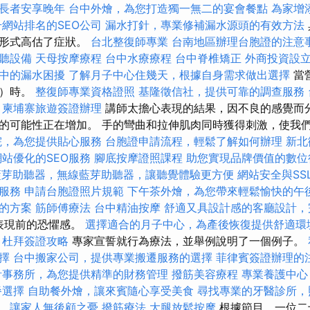
長者安享晚年
台中外燴，為您打造獨一無二的宴會餐點
為家增
升網站排名的SEO公司
漏水打針，專業修補漏水源頭的有效方法
燈形式高估了症狀。
台北整復師專業
台南地區辦理台胞證的注意
聽設備
天母按摩療程
台中水療療程
台中脊椎矯正
外商投資設
中的漏水困擾
了解月子中心住幾天，根據自身需求做出選擇
當
力）時。
整復師專業資格證照
基隆徵信社，提供可靠的調查服務
柬埔寨旅遊簽證辦理
講師太擔心表現的結果，因不良的感覺而
的可能性正在增加。 手的彎曲和拉伸肌肉同時獲得刺激，使我
院，為您提供貼心服務
台胞證申請流程，輕鬆了解如何辦理
新北
站優化的SEO服務
腳底按摩證照課程
助您實現品牌價值的數位
藍芽助聽器，無線藍芽助聽器，讓聽覺體驗更方便
網站安全與SS
服務
申請台胞證照片規範
下午茶外燴，為您帶來輕鬆愉快的午
的方案
筋師傅療法
台中精油按摩
舒適又具設計感的客廳設計，
，表現前的恐懼感。
選擇適合的月子中心，為產後恢復提供舒適環
杜拜簽證攻略
專家宣誓就行為療法，並舉例說明了一個例子。
擇
台中搬家公司，提供專業搬遷服務的選擇
菲律賓簽證辦理的
計事務所，為您提供精準的財務管理
撥筋美容療程
專業養護中心
餐選擇
自助餐外燴，讓來賓隨心享受美食
尋找專業的牙醫診所，
，讓家人無後顧之憂
撥筋療法
大腿放鬆按摩
根據節目，一位二