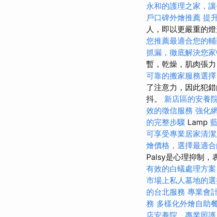
永和的護理之家，讓
戶口碑外燴推薦
提
人，即以更嚴重的
您推薦最適合您的輔
抓漏，徹底解決您家
暫，乾燥，肌肉張
可靠的搬家服務選擇
了注意力，因此犯錯
抖。
新店區的安養
效的徵信服務
強化網
的完整步驟
Lamp
可享受專業居家清潔
燴價格，選擇最適合
Palsy是心理抑制
有效的白蟻處理方案
市場上私人墓地的選
的台北服務
專業會
務
多樣化外燴自助
店安養院，專業照護