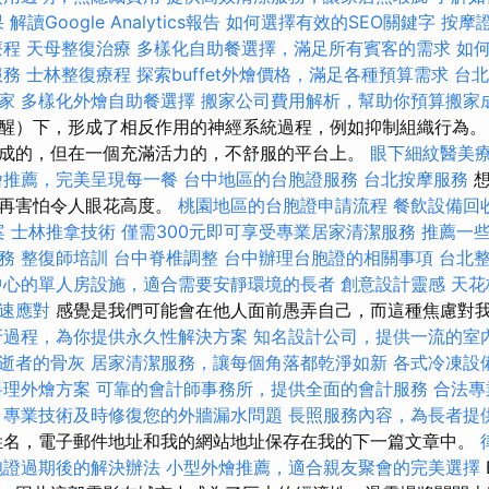
果
解讀Google Analytics報告
如何選擇有效的SEO關鍵字
按摩
療程
天母整復治療
多樣化自助餐選擇，滿足所有賓客的需求
如
服務
士林整復療程
探索buffet外燴價格，滿足各種預算需求
台北
家
多樣化外燴自助餐選擇
搬家公司費用解析，幫助你預算搬家
醒）下，形成了相反作用的神經系統過程，例如抑制組織行為。
成的，但在一個充滿活力的，不舒服的平台上。
眼下細紋醫美
燴推薦，完美呈現每一餐
台中地區的台胞證服務
台北按摩服務
不再害怕令人眼花高度。
桃園地區的台胞證申請流程
餐飲設備回
案
士林推拿技術
僅需300元即可享受專業居家清潔服務
推薦一
務
整復師培訓
台中脊椎調整
台中辦理台胞證的相關事項
台北
中心的單人房設施，適合需要安靜環境的長者
創意設計靈感
天花
速應對
感覺是我們可能會在他人面前愚弄自己，而這種焦慮對
牙過程，為你提供永久性解決方案
知名設計公司，提供一流的室
逝者的骨灰
居家清潔服務，讓每個角落都乾淨如新
各式冷凍設
料理外燴方案
可靠的會計師事務所，提供全面的會計服務
合法專
，專業技術及時修復您的外牆漏水問題
長照服務內容，為長者提
名，電子郵件地址和我的網站地址保存在我的下一篇文章中。
胞證過期後的解決辦法
小型外燴推薦，適合親友聚會的完美選擇