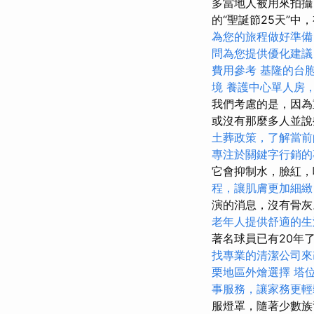
多當地人被用來拍攝
的“聖誕節25天”
為您的旅程做好準備
問為您提供優化建議
費用參考
基隆的台
境
養護中心單人房
我們考慮的是，因
或沒有那麼多人並
土葬政策，了解當前
專注於關鍵字行銷的
它會抑制水，臉紅
程，讓肌膚更加細緻
演的消息，沒有骨
老年人提供舒適的生
著名球員已有20年
找專業的清潔公司來
栗地區外燴選擇
塔
事服務，讓家務更輕
服燈罩，隨著少數族