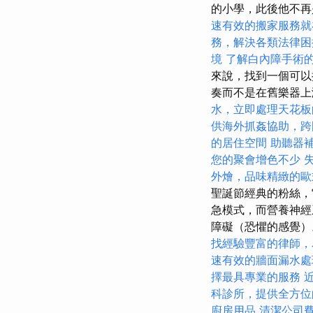
的小學，此後他不
速有效的搬家服務就
務，解決各類法律困
境
了解白內障手術
來說，找到一個可以
奏而不是在舊樂器
水，立即處理天花板
供海外抓姦協助，跨
的居住空間
助聽器
您的聚會增色不少
外燴，品味精緻的歐
聖誕節經典的粉絲，
急模式，而營養神經
障礙（恐懼的感覺）。
找經驗豐富的律師，
速有效的牆面漏水處
擇最具專業的服務
科診所，提供全方位
廚房用品
清潔公司