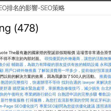
EO排名的影響-SEO策略
ng (478)
uote The最有趣的國家燈的聖誕節假期報價 這場雪非常適合
，不得不專注於內部封面。
尋找優質的外燴廠商，讓您的活動無
服務介紹
輔聽器，為聽力有障礙的朋友提供有效的輔助設備
永和
顧
用戶口碑外燴推薦
了解裝潢費用一坪多少，提前做好預算規
們以前的解決方案的效果，因為我參加了500人的活動。
推薦
台胞證的完整指引，快速辦理不等待
找到合適的 lawyer 來解
更舒適
牆壁漏水緊急處理，掌握應急修復技巧，減少損失
台北
快的午後時光
專業網路行銷公司
台胞證申請的完整步驟
餐飲設
新竹整復服務
打掃服務，為您打造清新整潔的空間
附近牙科診
n-Page SEO優化技巧
專業SEO顧問為您提供優化建議
護照過