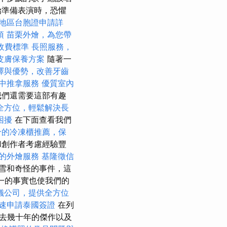
始準備表演時，恐懼
地區台胞證申請詳
項
苗栗外燴，為您帶
收費標準
長照服務，
皮膚保養方案
隨著一
擇與優勢，改善牙齒
中推拿服務
優質室內
我們還需要這部有趣
全方位，輕鬆解決長
困擾
在下面查看我們
合的冷凍櫃推薦，保
和創作者考慮經驗豐
的外燴服務
基隆徵信
雪和奇怪的事件，這
一的事實也使我們的
儀公司，提供全方位
速申請泰國簽證
在列
去幾十年的傑作以及