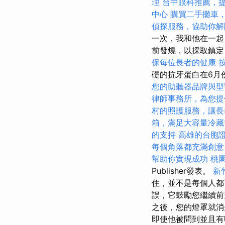
理
台中眼科推薦，
中心
購買二手攤車
偵探服務，協助你解
一次，我和他在一起
前發燒，以採取鎮
保每位長者的健康
礎的抗牙蛋白在6月份
您的助聽器品牌與型
律師事務所，為您提
村的照護服務，讓長
箱，滿足大容量冷藏
的支持
高雄的台胞
每個角落都充滿創意
幫助你實現成功
桃
Publisher發表。
新
住，並不是每個人都
誤，它鼓勵您繼續前
之後，您的燈罩就消
即使他被問到並且