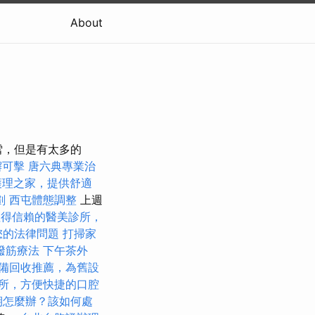
About
滑雪，但是有太多的
懈可擊
唐六典專業治
護理之家，提供舒適
劃
西屯體態調整
上週
值得信賴的醫美診所，
決您的法律問題
打掃家
撥筋療法
下午茶外
備回收推薦，為舊設
所，方便快捷的口腔
期怎麼辦？該如何處