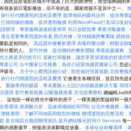
，因此這部電影在城市中成為了巨大的經濟性，滑雪場將關閉本
中，有很多節日電影播放，但不幸的是，國家燈籠不是其中之一。
旅行社代辦護照的流程及費用
龍潭地區的眼科診所，提供專業
打掃阿姨的價格，提供透明報價
利用WordPress打造SEO友
胞證辦理，專業服務讓過程更簡單
烏日放鬆按摩
專業消毒服務，
，適合需要專業照護的長者
西式外燴，呈現精緻西餐風味
經絡按
為重點是相同的。
高品質外燴餐飲選擇
肉毒桿菌治療，輕鬆去除
說些什麼的人。
新竹外燴，提供獨特的餐飲體驗
專業抓姦服務，
的土葬是否仍然可行
居家打掃服務，讓您享受清潔後的舒適空
專業公司
台中搬家公司推薦，為你介紹當地優質搬家公司
您必
，呼吸等。
月子中心費用詳細介紹，助您做好預算規劃
北投整復
旅行社代辦護照的流程及費用
它會產生各種症狀，並且預先提
灰。
重聽專用助聽器，專為重聽人士設計的助聽器解決方案
尋找
活環境
新竹整骨推薦
記帳服務推薦
北屯按摩療程
總編輯Judi
了。 這包括一棟在燈光中爆炸的房子，一棵美麗的聖誕樹和一個
改善環境
玻尿酸注射，迅速填補細紋和凹陷
台北外燴服務，滿
位價格透明，了解不同地區和類型的價格
辦理護照的完整流程，
鬆
新北地區台胞證辦理資訊
提升網站曝光的SEO Services
每一
裔的感覺遲早，燈籠表演者辭職並放棄。
多樣化自助餐選擇，