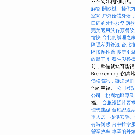
不在匈牙利的時代
解答
開飲機，提供
空間
戶外婚禮外燴
口碑的牙科服務
護
完美適用於各類餐飲
愉快
台北的護理之
障隱私與舒適
台北
區按摩推薦
搜尋引
軟體工具
養生與整
前，準備就緒可能很
Breckenrid
價格資訊，讓您規劃
他的幸福。
公司登
公司，桃園地區專業
福。
台胞證照片要
理想曲線
台胞證過
單人房，提供安靜、
有時尚感
台中推拿
營業效率
專業的外