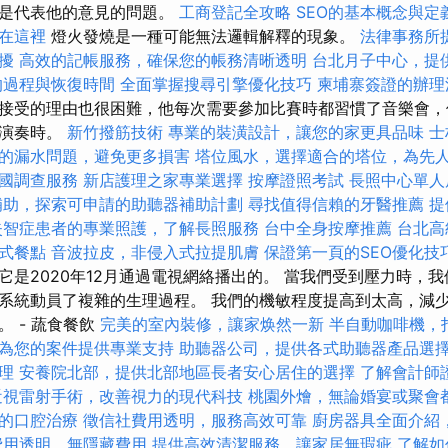
再是代表他的意見的問題。
工商登記全攻略
SEO的基本概念與定
在這裡
燈火發燒是一種可能無法邏輯解釋的現象。
法律事務所
擾
高效的記帳服務，確保您的帳務清晰透明
台北月子中心，提
的過程與恢復時間
全面掌握搜尋引擎優化技巧
柬埔寨簽證的辦理
接受的理由也很困難，他每次需要參加比賽時都習慣了音樂會，
上演奏時。
新竹撥筋技術
專業的裝潢設計，讓您的家更具品味
士
的漏水問題，避免更多損害
塔位風水，選擇適合的塔位，為先
國調查服務
新店護理之家專業選擇
按摩證照考試
長照中心單人
補助，探索可申請的助聽器補助計劃
尋找值得信賴的牙醫推薦
提
失智症患者的專業照護，了解長照服務
台中全身按摩推薦
台北高
式餐點
音波拉皮，非侵入式拉提肌膚
保證第一頁的SEO優化技
它是2020年12月通過電視網絡播出的。 當我們受到壓力時，
系統動員了複雜的生理過程。 我們的機敏程度提高到太高，減
 - 蔬食餐飲
完美的室內裝修，讓家焕然一新
半自動咖啡機，
為您的案件提供專業支持
助聽器公司，提供各式助聽器產品選
理
安養院北部，提供北部地區長者安心居住的選擇
了解會計師
近視雷射手術，改善視力的現代科技
桃園外燴，無論婚宴或聚會
的口腔治療
徵信社費用透明，服務高效可靠
廚房器具全面介紹
費用透明，無隱藏費用
提供高效清潔服務，讓家居無瑕疵
了解如