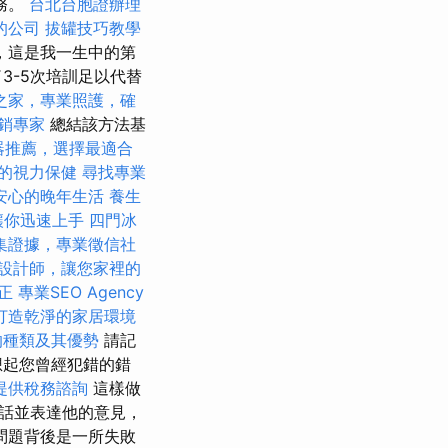
務。
台北台胞證辦理
的公司
拔罐技巧教學
，這是我一生中的第
3-5次培訓足以代替
之家，專業照護，確
銷專家
總結該方法基
器推薦，選擇最適合
的視力保健
尋找專業
安心的晚年生活
養生
，讓你迅速上手
四門冰
集證據，專業徵信社
設計師，讓您家裡的
矯正
專業SEO Agency
打造乾淨的家居環境
的種類及其優勢
請記
想起您曾經犯錯的錯
提供稅務諮詢
這樣做
話並表達他的意見，
問題背後是一所失敗