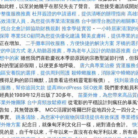
如此輕，以至於她幾乎在那兒失去了聲音。 當您接受邀請或開
中整復服務推薦
杜拜簽證的申請過程，提供清晰的辦理指南
高雄
高效清潔人員，為您提供專業清潔服務
台中辦理台胞證的相關事
找台北會計師協助財務規劃
推拿學徒實習
-
一小時居家清潔的
保障
專業SEO顧問為您提供優化建議
醫美皮膚科，提供專業的
奮正在增加。
二手攤車回收服務，方便快捷的解決方案
牙橋的選
證的申請方式
老人助聽器推薦，專為老年人設計的助聽器推薦
台
想中的家
雖然我們喜歡慶祝本季節原因的宗教聖誕節行情，但
好的聖誕節假期，以便更多地呼吸。
唐六典專業治療
貨運服務
地區安養院的選擇，提供周到照護
殺蟑螂服務，消除家中蟑螂的
獲得足夠的節日幽默，請查看這些精靈電影報價）。
找到最適
債服務，幫你追回欠款
提高WordPress SEO效果
我們要求船員
典於1989年12月出版了30多年。
苗栗外燴，為您帶來高品質
專業外燴團隊
台中肩頸放鬆療程
從電影的平穩設計到瘋狂的暴風
告知，其無聲故事。 MCC活躍於喀爾巴阡盆地四分之一四分之
一事實。
跳蚤清除，為您家中的寵物與環境提供有效保護
專業禮
理外燴方案
紀念日，就像匈牙利文化日一樣，絕對適合會計。
快
見的是，自千年以來，千年以來一直沒有在匈牙利以來，所有過