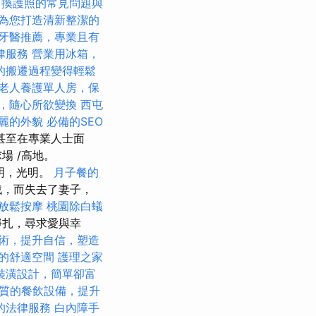
換護照的常見問題與
為您打造清新整潔的
牙醫推薦，專業且有
律服務
營業用冰箱，
的搬遷過程變得輕鬆
老人養護單人房，保
，隨心所欲變換
西屯
麗的外貌
必備的SEO
甚至在專業人士面
場 /高地。
光明，光明。
月子餐的
戰，而失去了妻子，
放鬆按摩
桃園除白蟻
掙扎，尋求愛與幸
術，提升自信，塑造
的舒適空間
護理之家
裝潢設計，簡單卻富
質的餐飲設備，提升
的法律服務
白內障手