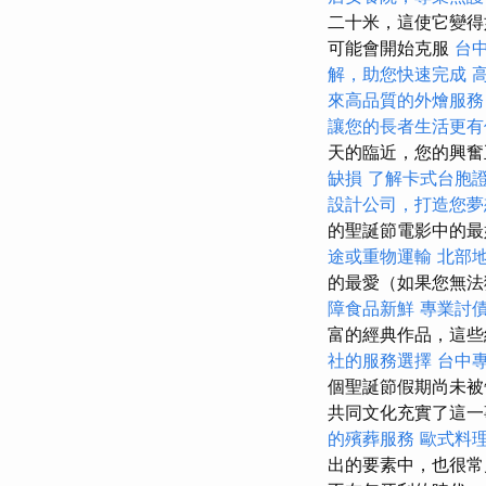
二十米，這使它變得
可能會開始克服
台
解，助您快速完成
來高品質的外燴服務
讓您的長者生活更有
天的臨近，您的興
缺損
了解卡式台胞
設計公司，打造您夢
的聖誕節電影中的最
途或重物運輸
北部
的最愛（如果您無法
障食品新鮮
專業討
富的經典作品，這些經
社的服務選擇
台中
個聖誕節假期尚未被
共同文化充實了這
的殯葬服務
歐式料
出的要素中，也很常