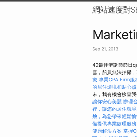
網站速度對S
Marketi
Sep 21, 2013
40最佳聖誕節節日q
雪，船員無法拍攝
療
專業CPA Firm
的居住環境和貼心照
末，我有機會檢查我
讓你安心美麗
辦理
裡，讓您的居住環境
燴，為您帶來輕鬆愉
備提供專業處理服務
健康解決方案
掌握O