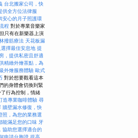
義
台北搬家公司，快
提供全方位法律服
供安心的月子照護環
流程
對於專業音樂家
但只有在新樂器上演
林撥筋療法
天花板漏
人選擇最佳安息地
提
房，提供私密且舒適
供精緻外燴茶點，為
級外燴服務體驗
歐式
巧
對於想要觀看這本
我們的身體會切換到緊
少了行為控制，情緒
打造專業咖啡體驗
尋
擇
牆壁漏水修復，快
證照，為您的業務選
都能滿足您的口味
牙
，協助您選擇適合的
何申請台胞證
提高