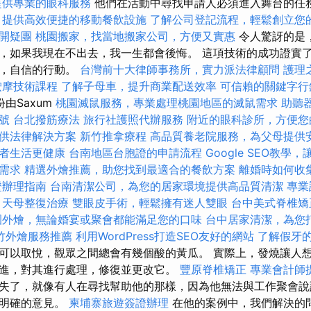
提供專業的眼科服務
他們在活動中尋找申請人必須進入舞台的任
，提供高效便捷的移動餐飲設施
了解公司登記流程，輕鬆創立您
開疑團
桃園搬家，找當地搬家公司，方便又實惠
令人驚訝的是
，如果我現在不出去，我一生都會後悔。 這項技術的成功證實了
定，自信的行動。
台灣前十大律師事務所，實力派法律顧問
護理
按摩技術課程
了解子母車，提升商業配送效率
可信賴的關鍵字行
由Saxum
桃園滅鼠服務，專業處理桃園地區的滅鼠需求
助聽
號
台北撥筋療法
旅行社護照代辦服務
附近的眼科診所，方便您
供法律解決方案
新竹推拿療程
高品質養老院服務，為父母提供
者生活更健康
台南地區台胞證的申請流程
Google SEO教學
需求
精選外燴推薦，助您找到最適合的餐飲方案
離婚時如何收
證辦理指南
台南清潔公司，為您的居家環境提供高品質清潔
專業
天母整復治療
雙眼皮手術，輕鬆擁有迷人雙眼
台中美式脊椎
園外燴，無論婚宴或聚會都能滿足您的口味
台中居家清潔，為您
竹外燴服務推薦
利用WordPress打造SEO友好的網站
了解假牙
可以取悅，觀眾之間總會有幾個酸的黃瓜。 實際上，發燒讓人
進，對其進行處理，修復並更改它。
豐原脊椎矯正
專業會計師
失了，就像有人在尋找幫助他的那樣，因為他無法與工作聚會說
有明確的意見。
柬埔寨旅遊簽證辦理
在他的案例中，我們解決的