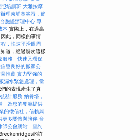
證照培訓班
大雅按摩
何辦理柬埔寨簽證，簡
台胞證辦理中心
專
成本
實際上，在過高
 因此，同樣的事情
療程，快速平滑眼周
想知道，經過幾次這樣
收服務，快速又環保
些信譽良好的搬家公
整骨推薦
實力堅強的
板漏水緊急處理，當
我們的表現產生了真
內設計服務
納骨塔，
備，為您的餐廳提供
業的徵信社，信賴與
供更多關懷與陪伴
台
律師公會網站，查詢
Breckenridges的許