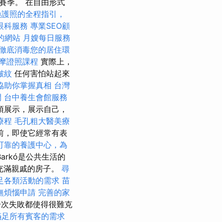
賽季。 在自由形式
換護照的全程指引，
眼科服務
專業SEO顧
好的網站
月嫂每日服務
徹底消毒您的居住環
摩證照課程
實際上，
皺紋
任何害怕站起來
協助你掌握真相
台灣
間
台中養生會館服務
須展示，展示自己，
療程
毛孔粗大醫美療
前，即使它經常有表
可靠的養護中心，為
tBarkó是公共生活的
充滿親戚的房子。
尋
足各類活動的需求
苗
無煩惱申請
完善的家
次失敗都使得很難克
滿足所有賓客的需求