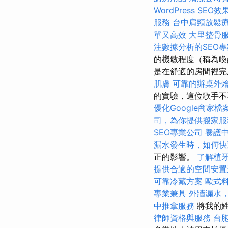
WordPress SEO效
服務
台中肩頸放鬆
單又高效
大里整骨
注數據分析的SEO專
的機敏程度（稱為喚
是在舒適的房間裡完
肌膚
可靠的辦桌外
的實驗，這位歌手
優化Google商家檔
司，為你提供搬家服
SEO專業公司
養護
漏水發生時，如何快
正的影響。
了解植
提供合適的空間安置
可靠冷藏方案
歐式
專業兼具
外牆漏水
中推拿服務
將我的姓
律師資格與服務
台