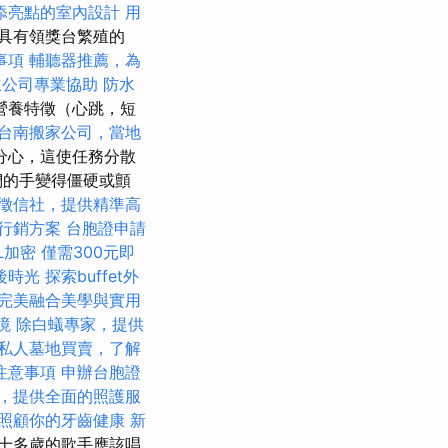
添亮點的室內設計
用
具有領獎台繁殖的
事項
輔聽器推薦，為
立公司專業協助
防水
營養特徵（心跳，短
台南搬家公司，當地
分心，這使任務分散
們的手變得僵硬或顫
徵信社，提供精準高
行銷方案
台胞證申請
L加密
僅需300元即
後時光
探索buffet外
完美融合美學與實用
境
除白蟻專家，提供
私人墓地買賣，了解
注意事項
申辦台胞證
，提供全面的照護服
照顧你的牙齒健康
新
十多歲的歌手應該唱