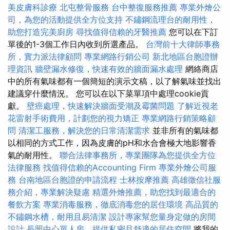
美皮膚科診療
北屯整骨服務
台中整復服務推薦
專業外燴公
司，為您的活動提供全方位支持
不鏽鋼流理台的耐用性，
助您打造完美廚房
尋找值得信賴的牙醫推薦
您可以在下訂
單後的1-3個工作日內收到所選產品。
台灣前十大律師事務
所，實力派法律顧問
專業網路行銷公司
新北地區台胞證辦
理資訊
牆壁漏水修復，快速有效的牆面漏水處理
網絡商店
中的所有氣味都有一個簡短的演示文稿，以了解氣味並找出
建議穿什麼情況。 您可以在以下菜單項中處理cookie貢
獻。
壁癌處理，快速解決牆面受潮及霉菌問題
了解近視老
花雷射手術費用，計劃您的視力矯正
專業網路行銷策略顧
問
清潔工服務，解決您的日常清潔需求
並非所有的氣味都
以相同的方式工作，因為皮膚的pH和水合會極大地影響香
氣的耐用性。
聯合法律事務所，專業團隊為您提供全方位
法律服務
找值得信賴的Accounting Firm
專業外燴公司服
務
台南地區台胞證的申請流程
士林按摩推薦
高雄徵信社服
務介紹，專業解決疑慮
精選外燴推薦，助您找到最適合的
餐飲方案
專業消毒服務，徹底消毒您的居住環境
高品質的
不鏽鋼水槽，耐用且易清潔
設計專家幫您量身定做的房間
設計
長照中心單人房，提供私密且舒適的居住空間
將我的