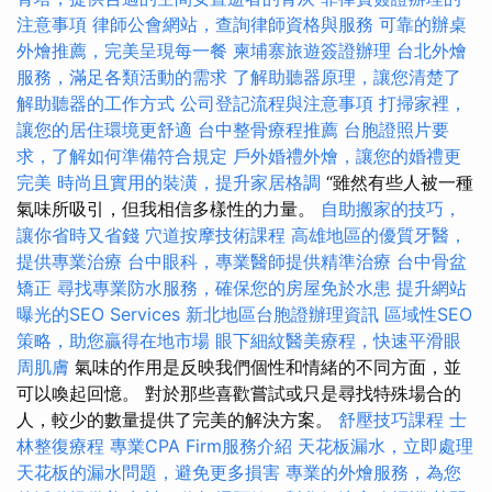
注意事項
律師公會網站，查詢律師資格與服務
可靠的辦桌
外燴推薦，完美呈現每一餐
柬埔寨旅遊簽證辦理
台北外燴
服務，滿足各類活動的需求
了解助聽器原理，讓您清楚了
解助聽器的工作方式
公司登記流程與注意事項
打掃家裡，
讓您的居住環境更舒適
台中整骨療程推薦
台胞證照片要
求，了解如何準備符合規定
戶外婚禮外燴，讓您的婚禮更
完美
時尚且實用的裝潢，提升家居格調
“雖然有些人被一種
氣味所吸引，但我相信多樣性的力量。
自助搬家的技巧，
讓你省時又省錢
穴道按摩技術課程
高雄地區的優質牙醫，
提供專業治療
台中眼科，專業醫師提供精準治療
台中骨盆
矯正
尋找專業防水服務，確保您的房屋免於水患
提升網站
曝光的SEO Services
新北地區台胞證辦理資訊
區域性SEO
策略，助您贏得在地市場
眼下細紋醫美療程，快速平滑眼
周肌膚
氣味的作用是反映我們個性和情緒的不同方面，並
可以喚起回憶。 對於那些喜歡嘗試或只是尋找特殊場合的
人，較少的數量提供了完美的解決方案。
舒壓技巧課程
士
林整復療程
專業CPA Firm服務介紹
天花板漏水，立即處理
天花板的漏水問題，避免更多損害
專業的外燴服務，為您