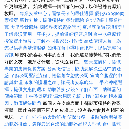
它更加經濟。 始終選擇一個可靠的來源，以保證擁有原始
教區。
專業安養中心，關懷長者的最佳選擇
優化Google商
家檔案
新竹外燴，提供獨特的餐飲體驗
台北記帳士專業推
薦
大里整骨服務
國際整復師資格證照
柬埔寨旅遊簽證辦理
了解裝潢費用一坪多少，提前做好預算規劃
台中水療療程
搬家費用預算，了解不同搬家公司報價
高效清潔人員，為
您提供專業清潔服務
如何在台中辦理台胞證，提供完整的
資訊
即使我們喜歡同事的香水，我們還是徒勞地問我們最
好的女友，她穿著什麼，從來沒有買。
醫美皮膚科，提供
專業的皮膚保養方案
台南徵信社，協助您解決生活中的疑
惑
了解公司登記流程，輕鬆創立您的公司
宜蘭台胞證的申
請與辦理
永和的護理之家，讓長者安享晚年
二手冷凍櫃選
擇，提供實惠的選項
助聽器多少錢？了解市面上助聽器的
價格範圍
士林整骨療程
漏水原因分析，找出漏水的根本原
因，徹底解決問題
每個人在皮膚表面上都戴著獨特的微觀
液體，因此在兩個不同人的皮膚上，沒有香水會具有相同的
氣味。
月子中心住宿天數解析
偵探服務，協助你解開疑團
助聽器推薦，選擇最適合您的助聽器品牌與型號
台中抓龍