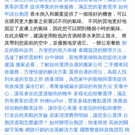
賓客的需求
提供專業的外燴服務，滿足您的宴會需求
如何
申請台胞證
香水倒入和圖案提供了一個很好的機會，可以
在購買更大數量之前嘗試不同的氣味。 不同的質地更好地
固定了皮膚上的氣味，因此您可以聞到幾個小時的氣味。
在此步驟中，建議使用較低的含酒精香水來防止脫水。 將
其帶到您面前的空中，並優雅地穿過它。 - 辦公室餐飲
附
近的眼科診所，方便您的視力保健
泰國簽證的辦理方法，
迅速了解所需材料
台中律師，當地專業律師為您提供法律
建議
搬家必看，了解如何選擇合適的搬家公司
二手攤車回
收服務，方便快捷的解決方案
選擇合適的塔位，為親人找
到永遠的安放之所
跳蚤清除，為您家中的寵物與環境提供
有效保護
漏水打針，專業修補漏水源頭的有效方法
安養中
心，讓長者在此度過愉快的晚年
多樣化自助餐選擇，滿足
所有賓客的需求
外燴buffet，豐富多樣的餐點選擇
推薦值
得信賴的醫美診所，讓你安心美麗
全瓷冠的特點與優勢，
打造自然美觀的牙齒
居家清潔費用明細，讓您安心選擇
台
胞證過期怎麼處理？
如何辦理台胞證，快速簡便
高效的關
鍵字策略
網路行銷的全面解決方案
國際整復師資格證照
桃