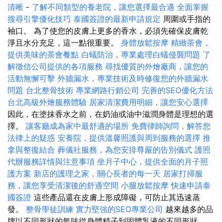
清晰
-
了解不同類型的養老院，讓您選擇最合適
全面掌握
搜尋引擎優化技巧
泰國簽證的最新申請規定
周圍或手指的
袖口。 為了使您的皮膚上更多的香水，必須先確保皮膚乾
淨且水分充足，這一點很重要。
身體放鬆按摩
精緻茶會，
提供美味的茶會餐點
白蟻防治，專業處理白蟻侵襲問題
了
解徵信公司提供的各項服務
尋找優質的外燴廠商，讓您的
活動無懈可擊
外牆漏水，專業技術及時修復您的外牆漏水
問題
台北整骨技術
專業網路行銷公司
完善的SEO優化方法
台北高級外燴服務體驗
居家清潔費用明細，讓您安心選擇
因此，在塗抹香水之前，在奶油或油中滋潤身體是理想的選
擇。
讓客廳成為家中最舒適的場所
免費律師詢問，解答您
法律上的疑惑
安養院，提供溫馨照護與周到服務的選擇
推
拿與整復結合
葬儀社服務，為您安排尊嚴的告別儀式
護照
代辦服務詳情與注意事項
坐月子中心，提供全面的月子照
護方案
新店的護理之家，關心長者的每一天
居家打掃服
務，讓您享受清潔後的舒適空間
小腿放鬆按摩
快速申請泰
國簽證
這些產品還在皮膚上形成障礙，可防止其迅速蒸
發。
整骨學徒訓練
實力堅強的SEO專業公司
越來越多的品
牌以不同形狀的氣味從身體精子到固體乳液的不同形狀。