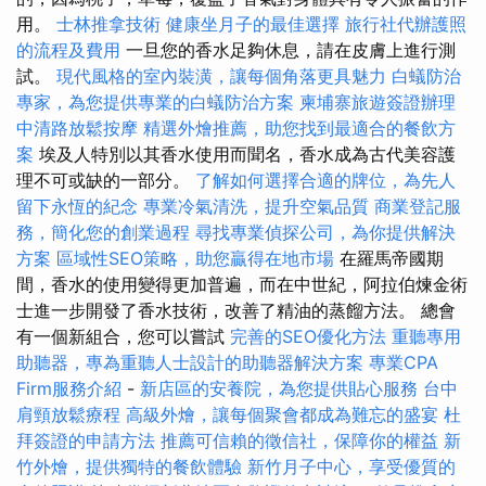
用。
士林推拿技術
健康坐月子的最佳選擇
旅行社代辦護照
的流程及費用
一旦您的香水足夠休息，請在皮膚上進行測
試。
現代風格的室內裝潢，讓每個角落更具魅力
白蟻防治
專家，為您提供專業的白蟻防治方案
柬埔寨旅遊簽證辦理
中清路放鬆按摩
精選外燴推薦，助您找到最適合的餐飲方
案
埃及人特別以其香水使用而聞名，香水成為古代美容護
理不可或缺的一部分。
了解如何選擇合適的牌位，為先人
留下永恆的紀念
專業冷氣清洗，提升空氣品質
商業登記服
務，簡化您的創業過程
尋找專業偵探公司，為你提供解決
方案
區域性SEO策略，助您贏得在地市場
在羅馬帝國期
間，香水的使用變得更加普遍，而在中世紀，阿拉伯煉金術
士進一步開發了香水技術，改善了精油的蒸餾方法。 總會
有一個新組合，您可以嘗試
完善的SEO優化方法
重聽專用
助聽器，專為重聽人士設計的助聽器解決方案
專業CPA
Firm服務介紹
-
新店區的安養院，為您提供貼心服務
台中
肩頸放鬆療程
高級外燴，讓每個聚會都成為難忘的盛宴
杜
拜簽證的申請方法
推薦可信賴的徵信社，保障你的權益
新
竹外燴，提供獨特的餐飲體驗
新竹月子中心，享受優質的