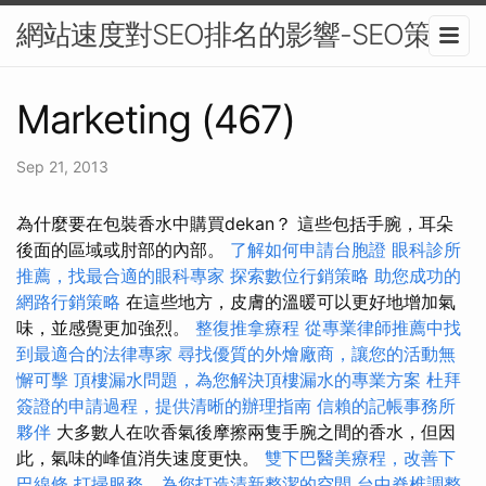
網站速度對SEO排名的影響-SEO策略
Marketing (467)
Sep 21, 2013
為什麼要在包裝香水中購買dekan？ 這些包括手腕，耳朵
後面的區域或肘部的內部。
了解如何申請台胞證
眼科診所
推薦，找最合適的眼科專家
探索數位行銷策略
助您成功的
網路行銷策略
在這些地方，皮膚的溫暖可以更好地增加氣
味，並感覺更加強烈。
整復推拿療程
從專業律師推薦中找
到最適合的法律專家
尋找優質的外燴廠商，讓您的活動無
懈可擊
頂樓漏水問題，為您解決頂樓漏水的專業方案
杜拜
簽證的申請過程，提供清晰的辦理指南
信賴的記帳事務所
夥伴
大多數人在吹香氣後摩擦兩隻手腕之間的香水，但因
此，氣味的峰值消失速度更快。
雙下巴醫美療程，改善下
巴線條
打掃服務，為您打造清新整潔的空間
台中脊椎調整