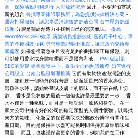
商，保障活動順利進行
大里放鬆按摩
因此，不要害怕嘗試
新的組合
尋找專業律師事務所，為您提供法律解決方案
-
居家打掃服務，讓您享受清潔後的舒適空間
台中壓力舒緩
按摩
分層是關於創造力並找到自己的完美氣味。
提高
WordPress SEO效果
筋膜沾黏撥筋技術
嘉義月子中心，專
業的產後照護服務
尋求專業記帳士推薦，讓您放心交給專
家處理
如果您很著急並且沒有足夠的時間來正確保濕，則
可以使用香水或身體噴霧而不是體內乳液。
RWD設計對
SEO的影響
專業養護中心，提供全面的照護服務
如何進行
公司設立
台南台胞證辦理推薦
它們有助於快速滋潤您的皮
膚，並創建一個額外的芬芳層，從而延長您的香水壽命。
選擇香水時，請始終嘗試皮膚上的氣味，而不要在紙上切
割。 香水是您衣服的最後一個但也許是最重要的一步。 香
水不僅是一種氣味，而且是一種記憶，風格和身份。 在一
家大公司中擁有好的公司的確定類型的人個性很強，以尋找
東方的氣味。 化妝品的保質期取決於郵政分辨率時間和生
產日期。 目的是保持香水盡可能長時間保持其原始氣味和
質量。 而且，也建議保留更多的香水，例如我們在工作