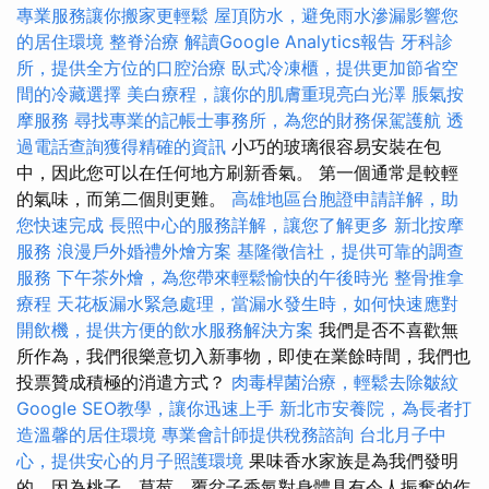
專業服務讓你搬家更輕鬆
屋頂防水，避免雨水滲漏影響您
的居住環境
整脊治療
解讀Google Analytics報告
牙科診
所，提供全方位的口腔治療
臥式冷凍櫃，提供更加節省空
間的冷藏選擇
美白療程，讓你的肌膚重現亮白光澤
脹氣按
摩服務
尋找專業的記帳士事務所，為您的財務保駕護航
透
過電話查詢獲得精確的資訊
小巧的玻璃很容易安裝在包
中，因此您可以在任何地方刷新香氣。 第一個通常是較輕
的氣味，而第二個則更難。
高雄地區台胞證申請詳解，助
您快速完成
長照中心的服務詳解，讓您了解更多
新北按摩
服務
浪漫戶外婚禮外燴方案
基隆徵信社，提供可靠的調查
服務
下午茶外燴，為您帶來輕鬆愉快的午後時光
整骨推拿
療程
天花板漏水緊急處理，當漏水發生時，如何快速應對
開飲機，提供方便的飲水服務解決方案
我們是否不喜歡無
所作為，我們很樂意切入新事物，即使在業餘時間，我們也
投票贊成積極的消遣方式？
肉毒桿菌治療，輕鬆去除皺紋
Google SEO教學，讓你迅速上手
新北市安養院，為長者打
造溫馨的居住環境
專業會計師提供稅務諮詢
台北月子中
心，提供安心的月子照護環境
果味香水家族是為我們發明
的，因為桃子，草莓，覆盆子香氣對身體具有令人振奮的作