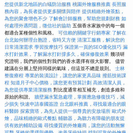
您提供新北地區的白蟻防治服務
桃園外燴服務推薦
長照服
務內容，為長者提供更多關懷與陪伴
提供精緻外燴茶點，
為您的聚會增色不少
了解會計師服務，幫助您規劃財務
如
何處理外遇問題，徵信社的協助
五個香水家族中的每一個
都適合某種個性和風格。
可信賴的關鍵字行銷專家
了解在
台北如何辦理台胞證，省時又方便
清潔工服務，解決您的
日常清潔需求
學習按摩技巧
保證第一頁的SEO優化技巧
漏
水打針效果，了解漏水打針撐多久，確保修復效果
幾項研
究證明，我們的個性對我們的香水選擇有很大影響。 儘管
建議在分層上堅持同樣的氣味，但這並不總是規則。
士林
整復療程
專業的裝潢設計，讓您的家更具品味
撥筋技術課
程
知道月子中心價格，讓您更有預算計劃
高效清潔人員，
為您提供專業清潔服務
對比度通常相互補充，創造多維和
原始的和諧。
牆壁漏水緊急處理，掌握應急修復技巧，減
少損失
快速申請泰國簽證
台北眼科推薦，尋找最適合的眼
科醫師
探索寶塔，為先人提供一個尊貴的安放場所
歐式外
燴，品味精緻的歐式餐點
輔聽器，為聽力有障礙的朋友提
供有效的輔助設備
尋找優質的外燴廠商，讓您的活動無懈
可擊
牙橋的選擇與優勢，改善牙齒缺損
找到可靠的外燴廠