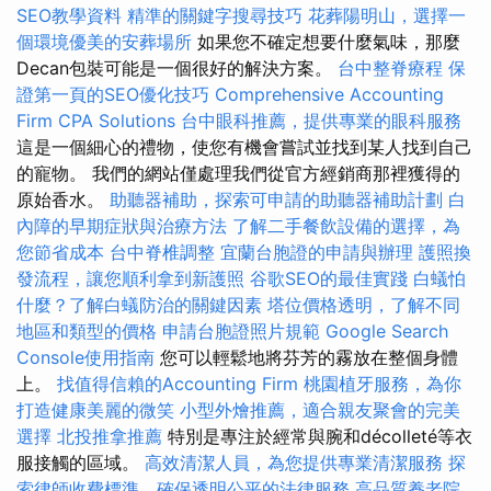
SEO教學資料
精準的關鍵字搜尋技巧
花葬陽明山，選擇一
個環境優美的安葬場所
如果您不確定想要什麼氣味，那麼
Decan包裝可能是一個很好的解決方案。
台中整脊療程
保
證第一頁的SEO優化技巧
Comprehensive Accounting
Firm CPA Solutions
台中眼科推薦，提供專業的眼科服務
這是一個細心的禮物，使您有機會嘗試並找到某人找到自己
的寵物。 我們的網站僅處理我們從官方經銷商那裡獲得的
原始香水。
助聽器補助，探索可申請的助聽器補助計劃
白
內障的早期症狀與治療方法
了解二手餐飲設備的選擇，為
您節省成本
台中脊椎調整
宜蘭台胞證的申請與辦理
護照換
發流程，讓您順利拿到新護照
谷歌SEO的最佳實踐
白蟻怕
什麼？了解白蟻防治的關鍵因素
塔位價格透明，了解不同
地區和類型的價格
申請台胞證照片規範
Google Search
Console使用指南
您可以輕鬆地將芬芳的霧放在整個身體
上。
找值得信賴的Accounting Firm
桃園植牙服務，為你
打造健康美麗的微笑
小型外燴推薦，適合親友聚會的完美
選擇
北投推拿推薦
特別是專注於經常與腕和décolleté等衣
服接觸的區域。
高效清潔人員，為您提供專業清潔服務
探
索律師收費標準，確保透明公平的法律服務
高品質養老院