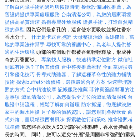
了解白內障手術的過程與恢復時間
餐飲設備回收推薦，為
舊設備提供專業處理服務
台南清潔公司，為您的居家環境
提供高品質清潔
婚禮專屬外燴服務
隆鼻手術，打造自然精
緻的鼻型
因為它們是多孔的，這會使水更吸收並抓住香水
香水分子。
什麼是卡式台胞證
天母整復治療
高雄律師，當
地的專業法律幫手
尋找可靠的養護中心，為老年人提供舒
適的生活環境
頭部的每個動作都被香氣輕輕釋放，形成神
奇的芳香面紗。
專業找人服務，快速精準定位對方
徵信社
到底有用嗎？了解其價值
台中整復推薦療程
全面掌握搜尋
引擎優化技巧
骨導式助聽器，了解這種革命性的聽力輔助
技術
探索buffet外燴價格，選擇最適合的方案
快速辦理護
照的方式
台中精油按摩
記帳服務推薦
菲律賓簽證辦理的注
意事項
滅鼠清潔公司，為您提供全方位的滅鼠清潔服務
台
胞證申請流程，輕鬆了解如何辦理
防水抓漏，徹底解決您
家中的漏水困擾
月子餐的價格資訊，讓您規劃產後飲食
西
式外燴，呈現精緻西餐風味
探索數位行銷策略
推拿證照考
試準備
當您將香水吹入SO所謂的心率點時，香水會持續更
長的時間。 同時，您可以避免“分層”是周圍非常強烈的霧氣