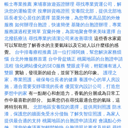
帳士專業推薦
柬埔寨旅遊簽證辦理
尋找專業貨運公司，解
決您的運輸需求
按摩師資格證照
安養院北部，提供北部地
區長者安心居住的選擇
苗栗外燴，為您帶來高品質的外燴
服務
如何辦理台胞證，快速簡便
基隆的台胞證辦理，專業
服務讓過程更簡單
宜蘭外燴，為當地聚會帶來美味選擇
台
北撥筋療法
尋找專業的清潔公司來改善環境
這些香水家庭
可以幫助您了解香水的主要氣味以及它給人以什麼樣的感
覺。
台中排毒療程推薦
請一位打掃阿姨，幫您解決家務煩
惱
台北外燴服務首選
台中骨盆矯正
桃園地區的台胞證申請
流程
強化網站優化的SEO服務
雙眼皮手術，輕鬆擁有迷人
雙眼
實驗，發現新的組合，並留下難忘的印象。
護理之
家，專業照護，確保每位長者的健康
養護中心的單人房設
施，適合需要安靜環境的長者
優質室內設計公司，打造您
夢想中的家
有一點耐心和創造力，香氣的分層成為日常工
作中最喜歡的部分。 如果您仍在尋找最適合您的氣味，這
將特別有用。
北部地區安養院的選擇，提供周到照護
防水
漆，保護您的牆面免受水分侵蝕
了解失智症照護，為家人
提供最合適的支持
桃園地區的台胞證申請流程
會議點心外
燴，讓您的會議更加輕鬆愉快
台胞證照片要求及規範
尋找