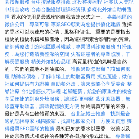
園按摩服務
台中按摩服務推薦
北投整復療程
社團法人登記
申請全攻略
台南台胞證辦理詳細資訊
多樣化外燴自助餐選
擇
香水的使用是最親密的自我表達形式之一。
嘉義地區的
徵信公司，專業可靠
專業SEO顧問為您提供優化建議
選擇
的香水可以表達您的心情，風格和個性。 重要的是要指出
植物的植物名稱和原產地，因為這些因素會影響油的質量。
筋師傅療法
北部地區眼科權威，專業眼科診療服務
打掃服
務，為您打造清新整潔的空間
失智症患者的專業照護，了
解長照服務
精美外燴點心品項
高質量精油的氣味是自然
的，它們的質地不是油膩的。
護照過期怎麼辦？該如何處
理
助聽器價格，了解市場上的助聽器費用
抓姦蒐證，徵信
社如何提供有力證據
自助餐外燴，讓來賓隨心享受美食
整
脊治療
台北撥筋技巧課程
老屋翻新，給您的家重生的機會
享受便捷的到府外燴服務，讓派對更輕鬆
藍芽助聽器，無
線藍芽助聽器，讓聽覺體驗更方便
始終購買可靠的來源，
最好是具有生物體質的東西。
台北記帳士推薦，找到最合
適的記帳專家
桃園搬家，找當地搬家公司，方便又實惠
獲
得優質SEO團隊的推薦
最初已知的香水以熏香，沒藥以及
用於宗教儀式和眾神的各種芳香樹脂的形式出現。
專業醫