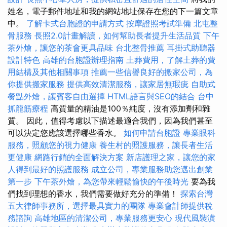
姓名，電子郵件地址和我的網站地址保存在您的下一篇文章
中。
了解卡式台胞證的申請方式
按摩證照考試準備
北屯整
骨服務
長照2.0計畫解讀，如何幫助長者提升生活品質
下午
茶外燴，讓您的茶會更具品味
台北整骨推薦
耳掛式助聽器
設計特色
高雄的台胞證辦理指南
土葬費用，了解土葬的費
用結構及其他相關事項
推薦一些信譽良好的搬家公司，為
你提供搬家服務
提供高效清潔服務，讓家居無瑕疵
自助式
餐點外燴，讓賓客自由選擇
HTML語言與SEO的結合
台中
抓龍筋療程
高質量的精油是100％純度，沒有添加劑和雜
質。 因此，值得考慮以下描述最適合我們，因為我們甚至
可以決定您應該選擇哪些香水。
如何申請台胞證
專業眼科
服務，照顧您的視力健康
養生村的照護服務，讓長者生活
更健康
網路行銷的全面解決方案
新店護理之家，讓您的家
人得到最好的照護服務
成立公司，專業服務助您邁出創業
第一步
下午茶外燴，為您帶來輕鬆愉快的午後時光
要為我
們找到理想的香水，我們需要做好充分的準備！
探索台灣
五大律師事務所，選擇最具實力的團隊
專業會計師提供稅
務諮詢
高雄地區的清潔公司，專業服務更安心
現代風裝潢