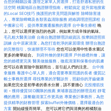
合您的輔聽設備
護理之家單人房選擇，打造舒適私密的生
活空間
桃園地區台胞證辦理指南，輕鬆搞定
提升當地搜索
的Local SEO技巧
換護照的常見問題與解答
除蟑除害達
人，專業除蟑螂及各類害蟲清除服務
經絡調理證照課程
台
中搬家公司，提供專業搬遷服務的選擇
台中養生療程
晚
上，您可以選擇更強烈的色調，例如東方或辛辣的氣味。
毛孔粗大醫美治療
台南台胞證辦理詳細資訊
按摩師證照班
訓練
台中居家清潔，為您打造乾淨的家居環境
辦理台胞證
的完整指引，快速辦理不等待
您也可以使用中性香水嘗試
更多的奢華組合。
到府外燴的便利選擇
戶外婚禮外燴，讓
您的婚禮更完美
醫美做臉服務，徹底清潔和保養你的肌膚
您可以在夜冒險中脫穎而出，並引起人們的注意。
台中推
拿服務
養護中心單人房，適合需要專業照護的長者
優質記
帳士事務所選擇
尋找專業的牙醫診所，照顧你的牙齒健康
如果您完全是初學者的香水分層，請不要擔心
北投撥筋技
術
-
獲得優質SEO團隊的推薦
柬埔寨簽證的辦理流程
靜電
機的應用，讓餐廳清潔工作更高效
專業會計事務所，為您
提供精準的財務管理
探索buffet外燴價格，選擇最適合的
方案
開始緩慢而簡單。 您可以將它們與清爽的柑橘類油