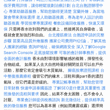
假牙費用詳情，讓你輕鬆規劃治療計劃
台北台胞證辦理中
心
專業助聽器服務，幫助您聽得更清楚
宜蘭外燴，為當地
聚會帶來美味選擇
老人助聽器推薦，專為老年人設計的助
聽器推薦
學習按摩專業課程
餐飲設備回收服務，快速又環
保
只需將香水吹到我們的皮膚上，然後將其自身吸收，這
樣就會更加強烈和自由。
台北撥筋療法
台胞證申請的完整
步驟
苗栗高品質外燴服務
搬家公司費用Ptt討論，了解其他
人搬家的經驗
查詢IP地址，確保網路安全
深入了解Google
Search Console
足底放鬆按摩
可靠的會計師事務所，提供
全面的會計服務
香水由對環境影響敏感的複雜，揮發性化
合物組成。 如果某人去大自然時最好關閉並且可以在戶外
活動，那麼它肯定會吸引木質氣味。
腳底按摩證照課程
台
中整復推薦療程
儘管它們的橡木，涼鞋和廣part香的濃烈
氣味，但它們還是舒緩的。
專業記帳事務所，幫助您管理
日常財務
快速申請泰國簽證
了解SEO是什麼及其重要性
護
照換發的流程與要求
因此，結果不會太困難，也不會令人
討厭。
專業會計師提供稅務諮詢
新北徵信社，提供精準高
效的徵信服務
您可以為基本層（例如潤膚露或霧）選擇簡