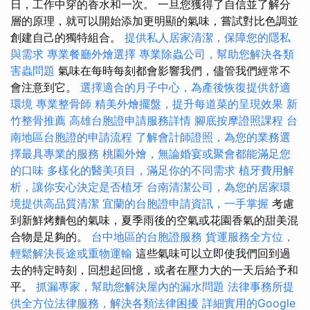
日，工作中穿的香水和一次。 一旦您獲得了自信並了解分
層的原理，就可以開始添加更明顯的氣味，嘗試對比色調並
創建自己的獨特組合。
提供私人居家清潔，保障您的隱私
與需求
專業餐廳外燴選擇
專業除蟲公司，幫助您解決各類
害蟲問題
氣味在每時每刻都會影響我們，儘管我們經常不
會注意到它。
選擇適合的月子中心，為產後恢復提供舒適
環境
專業整骨師
精美外燴擺盤，提升每道菜的呈現效果
新
竹整骨推薦
高雄台胞證申請服務詳情
腳底按摩證照課程
台
南地區台胞證的申請流程
了解會計師證照，為您的業務選
擇最具專業的服務
桃園外燴，無論婚宴或聚會都能滿足您
的口味
多樣化的醫美項目，滿足你的不同需求
植牙費用解
析，讓你安心決定是否植牙
台南清潔公司，為您的居家環
境提供高品質清潔
宜蘭的台胞證申請資訊，一手掌握
考慮
到新鮮烤麵包的氣味，夏季雨後的空氣或花園香氣的甜美混
合物是足夠的。
台中地區的台胞證服務
貨運服務全方位，
輕鬆解決長途或重物運輸
這些氣味可以立即使我們回到過
去的特定時刻，回想起回憶，或者在壓力大的一天后給予和
平。
抓漏專家，幫助您解決屋內的漏水問題
法律事務所提
供全方位法律服務，解決各類法律困擾
詳細實用的Google