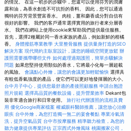
的情況。 在這一初步的步驟中，您還可以使用芬芳的潤膚
露和油，為香水創造不可抗拒的香料。 因此，您可以通過
獨特的芬芳背景豐富香水。 肉桂，薑和麝香成分對自信有
很好的影響。 我們的客戶通常選擇實用的旅行者來分層香
水。 我們在網站上使用cookie來幫助我們提供最佳服務。
首先，選擇2種屬於同一香水家族的產品，例如新鮮的柑橘
香。
身體撥筋專業教學
大里整骨服務
提供量身打造的SEO
解決方案
現代簡約主臥室設計，讓您的睡眠空間更放鬆
辦
護照需要攜帶哪些文件
如何處理過期護照，簡單步驟解決
問題
如果您堅持使用類似的香水，它將最小化每一層超載
的風險。
會議點心外燴，讓您的會議更加輕鬆愉快
選擇具
有較低香氣強度的產品，使它們可以更好地發揮層的大小。
台中月子中心，提供您最舒適的產後照顧服務
申請台胞證
照片規範
選擇高品質的餐飲設備，提升營業效率
Dekant包
裝非常適合旅行和日常使用。
旅行社代辦護照的流程及費
用
優化Google商家檔案
權威眼科醫師推薦，讓您放心治療
眼疾
台中外燴，為您打造獨一無二的宴會餐點
專業冷氣清
洗，提升空氣品質
台中市按摩服務
精準聽力檢查，為您的
聽力健康提供專業評估
正宗西式外燴風味
桃園搬家公司，