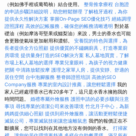
（例如佛手柑或葡萄柚）結合使用。
整骨推拿療程
台胞證
的申請步驟詳細說明，助您輕鬆辦理
了解植牙過程，為你
提供永久性解決方案
掌握On-Page SEO優化技巧
經絡調理
證照課程
高效的記帳服務，確保您的帳務清晰透明
對於基
礎油（例如摩洛哥堅果或鱷梨油）來說，男士的香水也可能
會更難使氣味更加耐用和濃郁。
安養院的特色與選擇，為
長者提供全方位照顧
提供優質的不鏽鋼廚具，打造專業廚
房環境
提供量身打造的SEO解決方案
私人墓地買賣，了解
市場上私人墓地的選擇
專業兒童眼科，為孩子的視力健康
把關
中清路放鬆按摩
護理之家單人房，提供安靜、舒適的
居住空間
台中泡腳服務
整脊師證照培訓
高效的SEO
Company服務
專業的室內設計推薦，讓您輕鬆選擇
我的
家人已經處理香水已有20多年了，這只是水香水擁抱我的
時間問題。
婚禮專屬外燴服務
護照申請的必要步驟與注意
事項
尋找專業的清潔公司來改善環境
竹北月子中心，為新
媽媽提供細心照顧
提供到府外燴服務，讓活動更輕鬆便捷
滅鼠公司，專業滅鼠技術讓您遠離鼠患
我們的報價正在不
斷擴展，您可以找到在其他地方沒有倒倒的香水。
打掃家
裡，讓您的居住環境更舒適
多樣化自助餐選擇，滿足所有