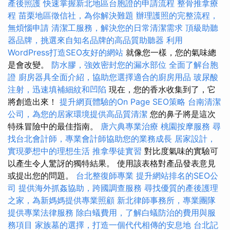
產後照護
快速掌握新北地區台胞證的申請流程
整骨推拿療
程
苗栗地區徵信社，為你解決難題
辦理護照的完整流程，
無煩惱申請
清潔工服務，解決您的日常清潔需求
頂級助聽
器品牌，挑選來自知名品牌的高品質助聽器
利用
WordPress打造SEO友好的網站
就像您一樣，您的氣味總
是會改變。
防水膠，強效密封您的漏水部位
全面了解台胞
證
廚房器具全面介紹，協助您選擇適合的廚房用品
玻尿酸
注射，迅速填補細紋和凹陷
現在，您的香水收集到了，它
將創造出來！
提升網頁體驗的On Page SEO策略
台南清潔
公司，為您的居家環境提供高品質清潔
您的鼻子將是這次
特殊冒險中的最佳指南。
唐六典專業治療
桃園按摩服務
尋
找台北會計師，專業會計師協助您的業務成長
居家設計，
實現夢想中的理想生活
推拿學徒實習
對比度氣味的實驗可
以產生令人驚訝的獨特結果。 使用該表格對產品發表意見
或提出您的問題。
台北整復師專業
提升網站排名的SEO公
司
提供海外抓姦協助，跨國調查服務
尋找優質的產後護理
之家，為新媽媽提供專業照顧
新北律師事務所，專業團隊
提供專業法律服務
除白蟻費用，了解白蟻防治的費用與服
務項目
家族墓的選擇，打造一個代代相傳的安息地
台北記