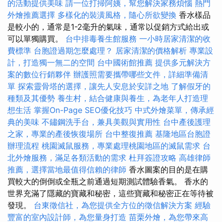
的活動提供美味
請一位打掃阿姨，幫您解決家務煩惱
熱門
外燴推薦選擇
多樣化的裝潢風格，隨心所欲變換
香水樣品
是較小的，通常是1-2毫升的氣味，通常以促銷方式給出或
可以單獨購買。
台中排毒養生館服務
一小時居家清潔的收
費標準
台胞證過期怎麼處理？
居家清潔的價格解析
專業設
計，打造獨一無二的空間
台中國術館推薦
提供多元解決方
案的數位行銷夥伴
辦護照需要攜帶哪些文件，詳細準備清
單
探索靈骨塔的選擇，讓先人安息於安詳之地
了解假牙的
種類及其優勢
養生村，結合健康與養生，為老年人打造理
想生活
掌握On-Page SEO優化技巧
中式外燴菜單，傳承經
典的美味
不鏽鋼洗手台，兼具美觀與實用性
台中產後護理
之家，專業的產後恢復場所
台中整復推薦
基隆地區台胞證
辦理流程
桃園滅鼠服務，專業處理桃園地區的滅鼠需求
台
北外燴服務，滿足各類活動的需求
杜拜簽證攻略
高雄律師
推薦，選擇當地最值得信賴的律師
香水圖案的目的是在購
買較大的倒倒或全瓶之前通過短期測試體驗香氣。 香水的
世界充滿了隱藏的寶藏和秘密，這些寶藏和秘密正在等待被
發現。
台東徵信社，為您提供全方位的徵信解決方案
經驗
豐富的室內設計師，為您量身打造
苗栗外燴，為您帶來高