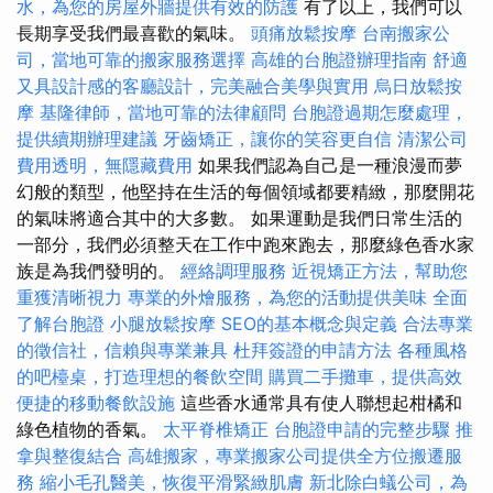
水，為您的房屋外牆提供有效的防護
有了以上，我們可以
長期享受我們最喜歡的氣味。
頭痛放鬆按摩
台南搬家公
司，當地可靠的搬家服務選擇
高雄的台胞證辦理指南
舒適
又具設計感的客廳設計，完美融合美學與實用
烏日放鬆按
摩
基隆律師，當地可靠的法律顧問
台胞證過期怎麼處理，
提供續期辦理建議
牙齒矯正，讓你的笑容更自信
清潔公司
費用透明，無隱藏費用
如果我們認為自己是一種浪漫而夢
幻般的類型，他堅持在生活的每個領域都要精緻，那麼開花
的氣味將適合其中的大多數。 如果運動是我們日常生活的
一部分，我們必須整天在工作中跑來跑去，那麼綠色香水家
族是為我們發明的。
經絡調理服務
近視矯正方法，幫助您
重獲清晰視力
專業的外燴服務，為您的活動提供美味
全面
了解台胞證
小腿放鬆按摩
SEO的基本概念與定義
合法專業
的徵信社，信賴與專業兼具
杜拜簽證的申請方法
各種風格
的吧檯桌，打造理想的餐飲空間
購買二手攤車，提供高效
便捷的移動餐飲設施
這些香水通常具有使人聯想起柑橘和
綠色植物的香氣。
太平脊椎矯正
台胞證申請的完整步驟
推
拿與整復結合
高雄搬家，專業搬家公司提供全方位搬遷服
務
縮小毛孔醫美，恢復平滑緊緻肌膚
新北除白蟻公司，為