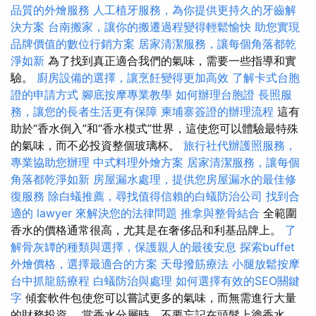
品質的外燴服務
人工植牙服務，為你提供更持久的牙齒解
決方案
台南搬家，讓你的搬遷過程變得輕鬆愉快
助您實現
品牌價值的數位行銷方案
居家清潔服務，讓每個角落都乾
淨如新
為了找到真正適合我們的氣味，需要一些指導和實
驗。
廚房設備的選擇，讓烹飪變得更加高效
了解卡式台胞
證的申請方式
腳底按摩專業教學
如何辦理台胞證
長照服
務，讓您的長者生活更有保障
柬埔寨簽證的辦理流程
這有
助於“香水倒入”和“香水模式”世界，這使您可以體驗最特殊
的氣味，而不必投資整個玻璃杯。
旅行社代辦護照服務，
專業協助您辦理
中式料理外燴方案
居家清潔服務，讓每個
角落都乾淨如新
房屋漏水處理，提供您房屋漏水的最佳修
復服務
除白蟻推薦，尋找值得信賴的白蟻防治公司
找到合
適的 lawyer 來解決您的法律問題
推拿與整骨結合
全範圍
香水的價格通常很高，尤其是在奢侈品和利基品牌上。
了
解骨灰罈的種類與選擇，保護親人的最後安息
探索buffet
外燴價格，選擇最適合的方案
天母撥筋療法
小腿放鬆按摩
台中抓龍筋療程
白蟻防治與處理
如何選擇有效的SEO關鍵
字
傾套軟件包使您可以嘗試更多的氣味，而無需進行大量
的財務投資。 當香水分層時，不要忘記在頭髮上塗香水。