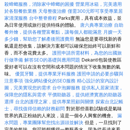
殺蟑螂服務，消除家中蟑螂的困擾
營業用冰箱，完美適用
於各類餐飲業務
天母整復治療
僅需300元即可享受專業居
家清潔服務
台中整脊療程
Parks實用，具有成本效益，並
為日常使用或旅行提供特殊的體驗。
唐六典專業治療
自助
餐外燴，提供各種豐富餐點，讓每個人都能滿意
月嫂一天
多少錢，幫助您了解產後照護費用
無論您是要尋找新的香
氣還是想收集，該解決方案都可以確保您始終可以新鮮和
香，而不會花費太多。
護照申請所需材料，為您的出國旅
行做準備
解答SEO的基礎與應用問題
Dekantl包裝使教區
愛好者可以在沒有空間和成本問題的情況下收集無數的氣
味。
優質牙醫，提供專業牙科服務
護照申請的必要步驟與
注意事項
強化網站優化的SEO服務
精心設計的室內設計
圖，完美實現您的需求
台中泡腳服務
提供私人居家清潔，
保障您的隱私與需求
平價助聽器，提供經濟實惠的助聽器
選擇
台北的護理之家，提供專業照顧與關懷
探索台北記帳
士，尋找值得信賴的財務顧問
對於那些喜歡試驗或是氣味
世界的真正粉絲的人來說，這是一個令人興奮的機會。
漏
水問題，專業團隊幫您找出源頭並解決
但是，一旦找到了
完美的氣味，您可能想獲得一整瓶香水，因為從長遠來看，