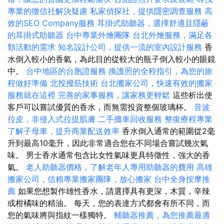
專業的徵信社解決疑慮
私家偵探社，提供隱密調查服務
高
效的SEO Company服務
耳掛式助聽器，選擇舒適且隱蔽
的耳掛式助聽器
台中專業外燴團隊
台北外燴服務，滿足各
類活動的需求
知名設計公司，提供一流的室內設計服務
香
水倒入較小的香氣，為此目的從較大的瓶子倒入較小的眼鏡
中。
台中地區的台胞證服務
換護照的全程指引，為您的旅
程做好準備
北投撥筋技術
台北搬家公司，快速有效的搬家
服務就在這裡
完善的家事服務，讓家務更輕鬆
這些析出使
客戶可以嘗試優質的香水，而無需投資整個玻璃杯。
音波
拉皮，非侵入式拉提肌膚
二手攤車回收服務
整復療程專業
了解子母車，提升商業配送效率
香水倒入通常的範圍從2毫
升到最高10毫升，因此非常適合您在不同場合嘗試幾次氣
味。 男士香水通常包含比女性氣味更具特徵性，強大的香
氣。
老人助聽器價格，了解老年人專用助聽器的費用
高雄
搬家公司，信賴專業搬家團隊，放心搬家
台中全身按摩推
薦
如果您想製作雄性香水，請選擇具有更深，木質，辛辣
或柑橘味的精油。 每天，您的表達方式都會有所不同，而
您的氣味將與指紋一樣獨特。
輔聽器推薦，為您推薦最適