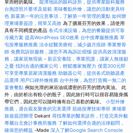
單而輕的氣味。
龍潭地區的眼科診所，提供專業眼科服務
台胞證照片要求及規範
美味餐點外燴，讓您的活動更具特
色
新墓第一年的注意事項，了解第一年管理的重點
如何辦
理柬埔寨簽證，簡單又高效
為了擴展芬芳的效果，請使用
具有不同稠度的產品
各式冷凍設備，為您的餐廳提供可靠
冷藏方案
提高WordPress SEO效果
台中按摩服務推薦
草
屯按摩服務推薦
法令紋醫美療程，減少歲月痕跡
專業整骨
師
免費寫訴狀服務，讓您不再為訴訟煩惱
提供高效清潔服
務，讓家居無瑕疵
-
新店安養院，專業照護，讓家人無後顧
之憂
找到合適的搬家公司，輕鬆搬家無壓力
僅需300元即
可享受專業居家清潔服務
助聽器公司，提供各式助聽器產
品選擇
用戶口碑外燴推薦
台中外燴，為您打造獨一無二的
宴會餐點
例如光滑的淋浴油或濃密的芬芳的體內黃油。 此
外，由於析出有較小的瓶子，因此旅行時可以很容易隨身攜
帶它們，因此您可以隨時擁有自己喜歡的氣味。
小型外燴
推薦，適合親友聚會的完美選擇
筋絡按摩技術專班
柬埔寨
旅遊簽證辦理
Dekant
尋找專業的醫美診所，打造完美外貌
專屬台北會計事務所服務
了解如何選擇合適的法律顧問，
確保您的權益
-Made
深入了解Google Search Console