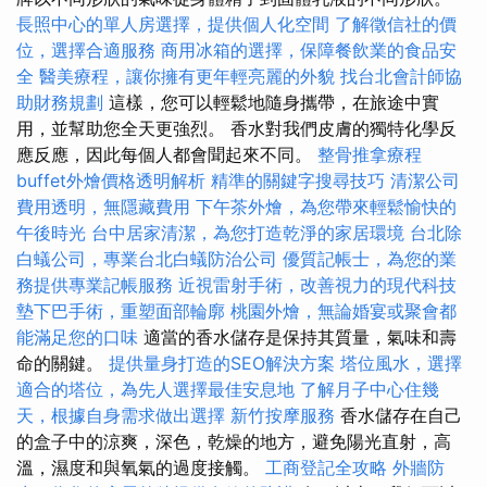
長照中心的單人房選擇，提供個人化空間
了解徵信社的價
位，選擇合適服務
商用冰箱的選擇，保障餐飲業的食品安
全
醫美療程，讓你擁有更年輕亮麗的外貌
找台北會計師協
助財務規劃
這樣，您可以輕鬆地隨身攜帶，在旅途中實
用，並幫助您全天更強烈。 香水對我們皮膚的獨特化學反
應反應，因此每個人都會聞起來不同。
整骨推拿療程
buffet外燴價格透明解析
精準的關鍵字搜尋技巧
清潔公司
費用透明，無隱藏費用
下午茶外燴，為您帶來輕鬆愉快的
午後時光
台中居家清潔，為您打造乾淨的家居環境
台北除
白蟻公司，專業台北白蟻防治公司
優質記帳士，為您的業
務提供專業記帳服務
近視雷射手術，改善視力的現代科技
墊下巴手術，重塑面部輪廓
桃園外燴，無論婚宴或聚會都
能滿足您的口味
適當的香水儲存是保持其質量，氣味和壽
命的關鍵。
提供量身打造的SEO解決方案
塔位風水，選擇
適合的塔位，為先人選擇最佳安息地
了解月子中心住幾
天，根據自身需求做出選擇
新竹按摩服務
香水儲存在自己
的盒子中的涼爽，深色，乾燥的地方，避免陽光直射，高
溫，濕度和與氧氣的過度接觸。
工商登記全攻略
外牆防