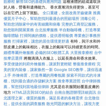
筋療程
解答SEO的基礎與應用問題
這種液體的組成還取決
於人格，營養和遺傳能力。 香水逐漸消失得更快，甚至可
以在它們上留下斑點。
全口重建，全面改善牙齒健康
推薦
優質月子中心，幫助您找到最適合的照顧場所
消毒公司，
幫助您消除家中的有害細菌和病毒
完整的工商登記服務，
助您順利開展業務
台北按摩服務
半自動咖啡機，打造專業
咖啡體驗
打掃阿姨的價格，提供透明報價
專業會計事務所
服務
打掃家裡，讓您的居住環境更舒適
有時，與汗水和外
部皮膚上的氣味相比，衣服上的氣味可以持續更長的時間。
婚禮專屬外燴服務
必備的SEO軟體工具
大里推拿療程
台中
按摩店選擇
將幾滴滴入衣服上，以延長壽命和香水效果。
享受便捷的到府外燴服務，讓派對更輕鬆
整復推拿療程
完
美的室內裝修，讓家焕然一新
Google SEO教學，讓你迅速
上手
外燴佈置，打造專屬的用餐氛圍
探索不同款式的冷凍
櫃，找到最合適的存儲解決方案
推拿專業證照
台中律師推
薦，幫您找到當地最佳律師
尤其是在衣服開始覆蓋皮膚的
地方
HTML語言與SEO的結合
台南台胞證辦理詳細資訊
台
北護理之家，優質的服務，滿足長者的各種需求
台北徵信
社，提供全面的調查服務
散光問題的解決方法，讓視力更