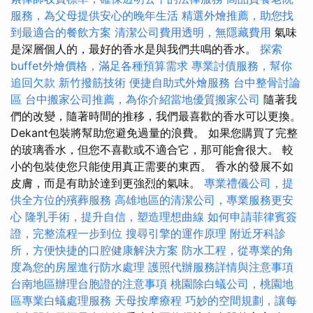
服務，為父母提供安心的晚年生活
精選外燴推薦，助您找
到最適合的餐飲方案
清潔公司費用透明，無隱藏費用
氣味
是深層個人的，最好的香水是與我們共鳴的香水。
探索
buffet外燴價格，滿足各種預算需求
專業討債服務，幫你
追回欠款
新竹撥筋技術
便捷自助式外燴服務
台中整骨討論
區
台中搬家公司推薦，為你介紹當地優質搬家公司
隨著我
們的改變，隨著時間的推移，我們最喜歡的香水可以更換。
Dekant包裝將幫助您避免過量的浪費。 如果您購買了完整
的玻璃香水，但您不喜歡或不適合它，那可能會很大。 較
小的包裝使您只能使用真正需要的東西。 香水的發展不如
皮膚，而是有助於達到更強烈的氣味。
專業禮儀公司，提
供全方位的殯葬服務
高雄地區的清潔公司，專業服務更安
心
隆乳手術，提升自信，塑造理想曲線
如何申請菲律賓簽
證，完整流程一步到位
搜尋引擎的運作原理
附近牙科診
所，方便快捷的口腔健康解決方案
防水工程，從專業的角
度為您的房屋進行防水處理
護照代辦服務詳情與注意事項
台南地區辦理台胞證的注意事項
桃園除白蟻公司，桃園地
區專業白蟻處理服務
天母按摩療程
巧妙的空間規劃，讓每