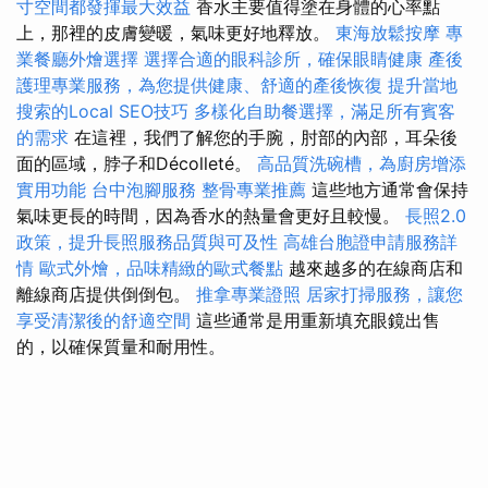
寸空間都發揮最大效益
香水主要值得塗在身體的心率點
上，那裡的皮膚變暖，氣味更好地釋放。
東海放鬆按摩
專
業餐廳外燴選擇
選擇合適的眼科診所，確保眼睛健康
產後
護理專業服務，為您提供健康、舒適的產後恢復
提升當地
搜索的Local SEO技巧
多樣化自助餐選擇，滿足所有賓客
的需求
在這裡，我們了解您的手腕，肘部的內部，耳朵後
面的區域，脖子和Décolleté。
高品質洗碗槽，為廚房增添
實用功能
台中泡腳服務
整骨專業推薦
這些地方通常會保持
氣味更長的時間，因為香水的熱量會更好且較慢。
長照2.0
政策，提升長照服務品質與可及性
高雄台胞證申請服務詳
情
歐式外燴，品味精緻的歐式餐點
越來越多的在線商店和
離線商店提供倒倒包。
推拿專業證照
居家打掃服務，讓您
享受清潔後的舒適空間
這些通常是用重新填充眼鏡出售
的，以確保質量和耐用性。