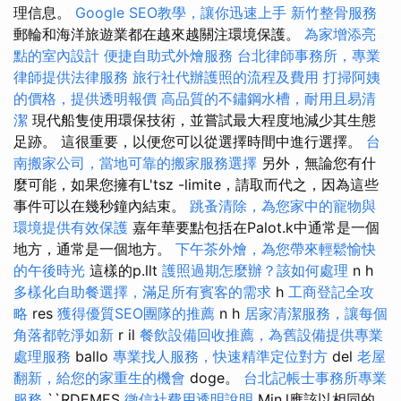
理信息。
Google SEO教學，讓你迅速上手
新竹整骨服務
郵輪和海洋旅遊業都在越來越關注環境保護。
為家增添亮
點的室內設計
便捷自助式外燴服務
台北律師事務所，專業
律師提供法律服務
旅行社代辦護照的流程及費用
打掃阿姨
的價格，提供透明報價
高品質的不鏽鋼水槽，耐用且易清
潔
現代船隻使用環保技術，並嘗試最大程度地減少其生態
足跡。 這很重要，以便您可以從選擇時間中進行選擇。
台
南搬家公司，當地可靠的搬家服務選擇
另外，無論您有什
麼可能，如果您擁有L'tsz -limite，請取而代之，因為這些
事件可以在幾秒鐘內結束。
跳蚤清除，為您家中的寵物與
環境提供有效保護
嘉年華要點包括在Palot.k中通常是一個
地方，通常是一個地方。
下午茶外燴，為您帶來輕鬆愉快
的午後時光
這樣的p.llt
護照過期怎麼辦？該如何處理
n h
多樣化自助餐選擇，滿足所有賓客的需求
h
工商登記全攻
略
res
獲得優質SEO團隊的推薦
n h
居家清潔服務，讓每個
角落都乾淨如新
r il
餐飲設備回收推薦，為舊設備提供專業
處理服務
ballo
專業找人服務，快速精準定位對方
del
老屋
翻新，給您的家重生的機會
doge。
台北記帳士事務所專業
服務
``RDEMES
徵信社費用透明說明
Min.l應該以相同的