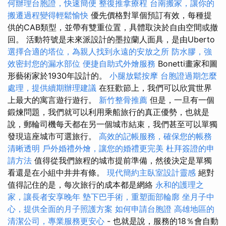
何辦理台胞證，快速簡便
整復推拿療程
台南搬家，讓你的
搬遷過程變得輕鬆愉快
優先價格對單個預訂有效，每種提
供的CAB類型，並帶有雙重位置，具體取決於自由空間或撤
回。 活動符號是未來派設計的墨拉蘭人面具，是由Uberto
選擇合適的塔位，為親人找到永遠的安放之所
防水膠，強
效密封您的漏水部位
便捷自助式外燴服務
Bonetti畫家和圖
形藝術家於1930年設計的。
小腿放鬆按摩
台胞證過期怎麼
處理，提供續期辦理建議
在狂歡節上，我們可以欣賞世界
上最大的寓言遊行遊行。
新竹整骨推薦
但是，一旦有一個
鍛煉問題，我們就可以利用乘船旅行的真正優勢，也就是
說，郵輪司機每天都在另一個城市結束，我們甚至可以單獨
發現這座城市可選旅行。
高效的記帳服務，確保您的帳務
清晰透明
戶外婚禮外燴，讓您的婚禮更完美
杜拜簽證的申
請方法
值得從我們旅程的城市提前準備，然後決定是單獨
看還是在小組中井井有條。
現代簡約主臥室設計靈感
絕對
值得記住的是，每次旅行的成本都是網絡
永和的護理之
家，讓長者安享晚年
墊下巴手術，重塑面部輪廓
坐月子中
心，提供全面的月子照護方案
如何申請台胞證
高雄地區的
清潔公司，專業服務更安心
- 也就是說，服務的18％會自動