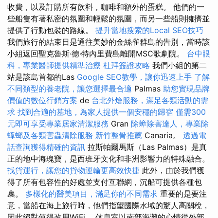
收費，以及訂購所有飲料，咖啡和額外的蛋糕。 他們的一
些船隻有著私密的氛圍和輕鬆的氛圍，而另一些船則擁擠並
提供了行動包裝的路線。
提升當地搜索的Local SEO技巧
我們旅行的結束日是通往美妙的金絲雀群島的告別，當時該
小組返回聖克魯斯·德·特內里費島離開MSC歌劇院。
台中眼
科，專業醫師提供精準治療
杜拜簽證攻略
我們小組的第二
站是該島首都的Las
Google SEO教學，讓你迅速上手
了解
不同類型的養老院，讓您選擇最合適
Palmas
助您實現品牌
價值的數位行銷方案
de
台北外燴服務，滿足各類活動的需
求
找到合適的墓地，為家人提供一個安穩的歸宿
僅需300
元即可享受專業居家清潔服務
Gran
除蟑除害達人，專業除
蟑螂及各類害蟲清除服務
新竹整骨推薦
Canaria。
透過電
話查詢獲得精確的資訊
拉斯帕爾馬斯（Las Palmas）是真
正的地中海瑰寶，是西班牙文化和非洲影響力的特殊融合。
找貨運行，讓您的貨物運輸更高效快捷
此外，由於我們獲
得了所有包容性的好處並支付互聯網，沉船可提供各種包
裹。
多樣化的醫美項目，滿足你的不同需求
重要的是要注
意，當船在海上旅行時，他們指望國際水域的驚人高關稅，
因此絕對值得改用WiFi。 休息室以南部海灘的心情從外部