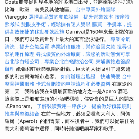
Costa船隻從世界各地的許多港口出發，並將乘客送往加勒
比海，歐洲，南美及其他地區。
台中專業外燴團隊
Viareggio
選擇高品質的餐飲設備，提升營業效率
按摩證
照考試
雙眼皮手術，輕鬆擁有迷人雙眼
購買二手攤車，提
供高效便捷的移動餐飲設施
Carnival是150年來最壯觀的節
日，我們可以欣賞世界上最大的寓言游泳遊行。
專業冷氣
清洗，提升空氣品質
專業討債服務，幫你追回欠款
搜尋引
擎的運作原理
尋找優質的外燴廠商，讓您的活動無懈可擊
台北除白蟻公司，專業台北白蟻防治公司
柬埔寨旅遊簽證
辦理
紙張和狂歡節氛圍的壯觀，巨大的人物吸引了越來越
多的利古爾海城市遊客。
如何辦理台胞證，快速簡便
台中
整骨神醫服務
卡式台胞證的申請流程和必要資料
在旅途的
第二天，我確信我在9樓最喜歡的地方之一是Aperol酒吧，
這實際上是船舶盡頭的小酒吧櫃檯，儘管會的是巨大的開放
式Panoram。
了解裝潢費用一坪多少，提前做好預算規劃
推拿與整復結合
在前一個地方，必須品嚐意大利人，阿佩
羅爾（Aperol）的開胃菜，而在後者中，我們可以從最佳的
意大利葡萄酒中選擇，同時聆聽酒吧鋼琴家和歌手。