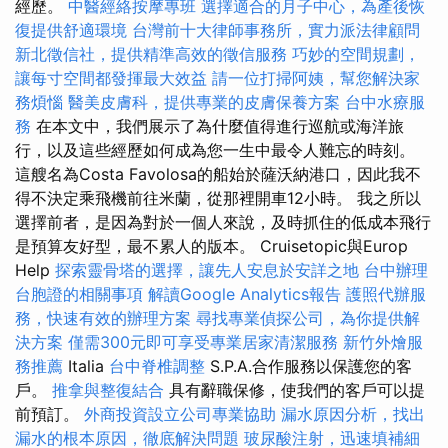
經歷。
中醫經絡按摩專班
選擇適合的月子中心，為產後恢
復提供舒適環境
台灣前十大律師事務所，實力派法律顧問
新北徵信社，提供精準高效的徵信服務
巧妙的空間規劃，
讓每寸空間都發揮最大效益
請一位打掃阿姨，幫您解決家
務煩惱
醫美皮膚科，提供專業的皮膚保養方案
台中水療服
務
在本文中，我們展示了為什麼值得進行巡航或海洋旅
行，以及這些經歷如何成為您一生中最令人難忘的時刻。
這艘名為Costa Favolosa的船始於薩沃納港口，因此我不
得不決定乘飛機前往米蘭，從那裡開車12小時。 我之所以
選擇前者，是因為對於一個人來說，及時抓住的低成本飛行
是預算友好型，最不累人的版本。 Cruisetopic與Europ
Help
探索靈骨塔的選擇，讓先人安息於安詳之地
台中辦理
台胞證的相關事項
解讀Google Analytics報告
護照代辦服
務，快速有效的辦理方案
尋找專業偵探公司，為你提供解
決方案
僅需300元即可享受專業居家清潔服務
新竹外燴服
務推薦
Italia
台中脊椎調整
S.P.A.合作服務以保護您的客
戶。
推拿與整復結合
具有辭職保修，使我們的客戶可以提
前預訂。
外商投資設立公司專業協助
漏水原因分析，找出
漏水的根本原因，徹底解決問題
玻尿酸注射，迅速填補細