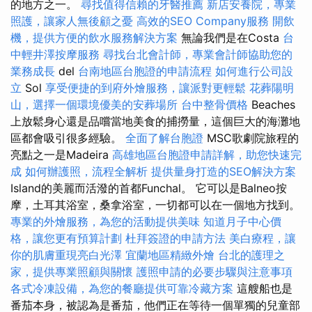
的地方之一。
尋找值得信賴的牙醫推薦
新店安養院，專業
照護，讓家人無後顧之憂
高效的SEO Company服務
開飲
機，提供方便的飲水服務解決方案
無論我們是在Costa
台
中輕井澤按摩服務
尋找台北會計師，專業會計師協助您的
業務成長
del
台南地區台胞證的申請流程
如何進行公司設
立
Sol
享受便捷的到府外燴服務，讓派對更輕鬆
花葬陽明
山，選擇一個環境優美的安葬場所
台中整骨價格
Beaches
上放鬆身心還是品嚐當地美食的捕撈量，這個巨大的海灘地
區都會吸引很多經驗。
全面了解台胞證
MSC歌劇院旅程的
亮點之一是Madeira
高雄地區台胞證申請詳解，助您快速完
成
如何辦護照，流程全解析
提供量身打造的SEO解決方案
Island的美麗而活潑的首都Funchal。 它可以是Balneo按
摩，土耳其浴室，桑拿浴室，一切都可以在一個地方找到。
專業的外燴服務，為您的活動提供美味
知道月子中心價
格，讓您更有預算計劃
杜拜簽證的申請方法
美白療程，讓
你的肌膚重現亮白光澤
宜蘭地區精緻外燴
台北的護理之
家，提供專業照顧與關懷
護照申請的必要步驟與注意事項
各式冷凍設備，為您的餐廳提供可靠冷藏方案
這艘船也是
番茄本身，被認為是番茄，他們正在等待一個單獨的兒童部