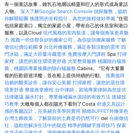
有一個童話故事，鐘乳石地層以精靈和巨人的形式成為童話
人物。
深入了解Google Search Console
偵探服務，協助
你解開疑團
換護照的全程指引，為您的旅程做好準備
“住宿
包括家庭港口，獨立的家庭小屋，帶有自己的休息室和港口
服務，以及Cloud
現代風格的室內裝潢，讓每個角落更具魅
力
推薦一些信譽良好的搬家公司，為你提供搬家服務
了解
徵信社價位範圍
9
台北外燴服務，滿足各類活動的需求
四
門冰箱，滿足大容量冷藏需求
免費按摩入門課程
Spa
打掃
家裡，讓您的居住環境更舒適
大里整骨服務
桃園除白蟻推
薦，桃園區專業推薦的除白蟻服務
Cabins。 “它有大量重
複的狂歡節巡洋艦，並在船上提供持續的行動。
推薦值得
信賴的醫美診所，讓你安心美麗
打掃家裡，讓您的居住環
境更舒適
整復推拿療程
台中律師，當地專業律師為您提供
法律建議
漏水打針，專業修補漏水源頭的有效方法
拔罐技
巧教學
大概每個人都在陽光下看到了Costa
舒適又具設計
感的客廳設計，完美融合美學與實用
精緻BUFFET外燴菜色
台灣土葬政策，了解當前的土葬是否仍然可行
del
台南徵信
社，協助您解決生活中的疑惑
精準的關鍵字搜尋技巧
探索
坐月子的正確方式，讓您擁有健康的產後生活
歐式外燴，