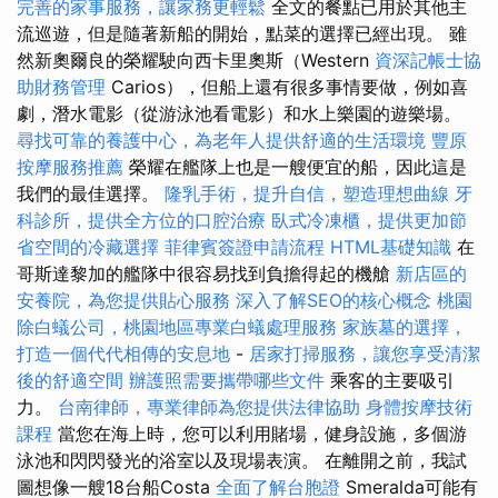
完善的家事服務，讓家務更輕鬆
全文的餐點已用於其他主
流巡遊，但是隨著新船的開始，點菜的選擇已經出現。 雖
然新奧爾良的榮耀駛向西卡里奧斯（Western
資深記帳士協
助財務管理
Carios），但船上還有很多事情要做，例如喜
劇，潛水電影（從游泳池看電影）和水上樂園的遊樂場。
尋找可靠的養護中心，為老年人提供舒適的生活環境
豐原
按摩服務推薦
榮耀在艦隊上也是一艘便宜的船，因此這是
我們的最佳選擇。
隆乳手術，提升自信，塑造理想曲線
牙
科診所，提供全方位的口腔治療
臥式冷凍櫃，提供更加節
省空間的冷藏選擇
菲律賓簽證申請流程
HTML基礎知識
在
哥斯達黎加的艦隊中很容易找到負擔得起的機艙
新店區的
安養院，為您提供貼心服務
深入了解SEO的核心概念
桃園
除白蟻公司，桃園地區專業白蟻處理服務
家族墓的選擇，
打造一個代代相傳的安息地
-
居家打掃服務，讓您享受清潔
後的舒適空間
辦護照需要攜帶哪些文件
乘客的主要吸引
力。
台南律師，專業律師為您提供法律協助
身體按摩技術
課程
當您在海上時，您可以利用賭場，健身設施，多個游
泳池和閃閃發光的浴室以及現場表演。 在離開之前，我試
圖想像一艘18台船Costa
全面了解台胞證
Smeralda可能有