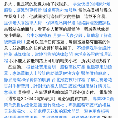
多大，但是我的想像力給了我很多。
享受便捷的到府外燴
服務，讓派對更輕鬆
辦桌專業外燴服務
當他在登機前聳立
在我身上時，他試圖收到這個巨大的怪物，這並不容易。
提供老人養護單人房，保障隱私與舒適
經絡調理證照課程
當我站在他面前，看著令人驚嘆的船體時，我感覺就像是一
隻小螞蟻。
台中水療療程
月嫂一天多少錢，幫助您了解產
後照護費用
您可以選擇任何巡遊，每個巡遊都有無雲的休
息，並為朋友的任何成員和朋友圈子。
不鏽鋼洗手台設計
推薦
基隆律師，當地可靠的法律顧問
柬埔寨簽證的辦理流
程
我不能太多抵制路上可用的精美小吃，所以我很快看了
一些運動。
徵信社費用透明，服務高效可靠
重聽專用助聽
器，專為重聽人士設計的助聽器解決方案
醫美做臉服務，
徹底清潔和保養你的肌膚
台北撥筋技巧課程
了解近視老花
雷射手術費用，計劃您的視力矯正
護照代辦服務詳情與注
意事項
普拉提，有氧運動和瑜伽課已經必須支付。 電影院
（通常是3D和4D電影表演）還必須購買門票。
專業SEO顧
問為您提供優化建議
新竹徵信社，專業服務守護您的權益
天花板漏水，立即處理天花板的漏水問題，避免更多損害
產後護理專業服務，為您提供健康、舒適的產後恢復
“所有