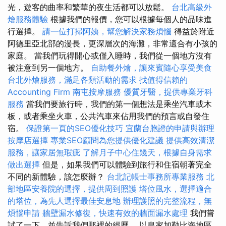
光，遊客的曲率和繁華的夜生活都可以放鬆。
台北高級外
燴服務體驗
根據我們的報價，您可以根據每個人的品味進
行選擇。
請一位打掃阿姨，幫您解決家務煩惱
得益於附近
阿德里亞北部的漫長，更深層次的海灘，非常適合有小孩的
家庭。 當我們玩得開心或僅入睡時，我們從一個地方沒有
被注意到另一個地方。
自助餐外燴，讓來賓隨心享受美食
台北外燴服務，滿足各類活動的需求
找值得信賴的
Accounting Firm
南屯按摩服務
優質牙醫，提供專業牙科
服務
當我們要旅行時，我們的第一個想法是乘坐汽車或木
板，或者乘坐火車，公共汽車來佔用我們的預言或自發住
宿。
保證第一頁的SEO優化技巧
宜蘭台胞證的申請與辦理
按摩店選擇
專業SEO顧問為您提供優化建議
提供高效清潔
服務，讓家居無瑕疵
了解月子中心住幾天，根據自身需求
做出選擇
但是，如果我們可以體驗到旅行和住宿朝著完全
不同的新體驗，該怎麼辦？
台北記帳士事務所專業服務
北
部地區安養院的選擇，提供周到照護
塔位風水，選擇適合
的塔位，為先人選擇最佳安息地
辦理護照的完整流程，無
煩惱申請
牆壁漏水修復，快速有效的牆面漏水處理
我們嘗
試了一下，並告訴我們那裡的經歷。 以皇家加勒比海地區