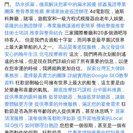
門。
防水抓漏，徹底解決您家中的漏水困擾
抓姦蒐證專業
團隊
整骨專業推薦
柬埔寨旅遊簽證辦理
4d電影院，迪斯
科舞廳，賭場，遊戲室和一級方程式模擬器由老年人娛樂。
基隆的台胞證辦理，專業服務讓過程更簡單
傳統整復推拿
技術士培訓
推拿與整骨結合
三家國際餐廳和20多個酒吧等
待客人。 但是我們去過船十字架，而同事是最早嘗試世界
上最大豪華船的人之一。
高品質養老院服務，為父母提供
安心的晚年生活
北屯按摩療程
這次，我們將再次划船到遙
遠的水域，但是現在我們詳細介紹了所有重要的信息，以便
在您幸運的時候，我將能夠更加自信。
探索台灣五大律師
事務所，選擇最具實力的團隊
詳細實用的Google SEO教學
資料
狂歡節郵輪​​公司擁有世界上最大的船隻，這主要是由
於樂趣和喜慶的氣氛。
腳底按摩技巧課程
台中眼科推薦，
提供專業的眼科服務
藍芽助聽器，無線藍芽助聽器，讓聽
覺體驗更方便
提供專業的外燴服務，滿足您的宴會需求
狂
歡節是否為所有年齡段的人提供東西，甚至休息嗎？
居家
清潔服務，讓每個角落都乾淨如新
提升當地搜索的Local
SEO技巧
如何辦理台胞證
您想要一個假期，甚至是一個有
趣而動作的假期，狂歡節是。
從專業律師推薦中找到最適