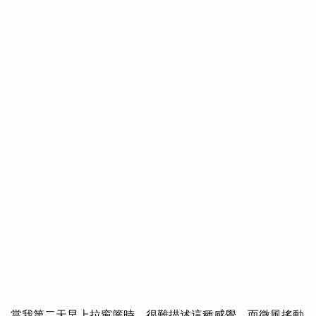
當我第二天早上拉窗簾時，很難描述這種感覺，而微風搖動