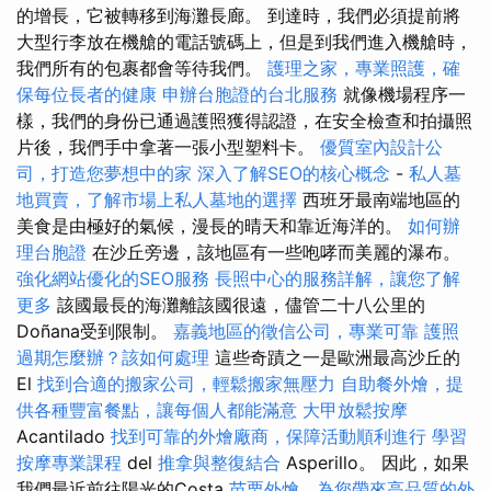
的增長，它被轉移到海灘長廊。 到達時，我們必須提前將
大型行李放在機艙的電話號碼上，但是到我們進入機艙時，
我們所有的包裹都會等待我們。
護理之家，專業照護，確
保每位長者的健康
申辦台胞證的台北服務
就像機場程序一
樣，我們的身份已通過護照獲得認證，在安全檢查和拍攝照
片後，我們手中拿著一張小型塑料卡。
優質室內設計公
司，打造您夢想中的家
深入了解SEO的核心概念
-
私人墓
地買賣，了解市場上私人墓地的選擇
西班牙最南端地區的
美食是由極好的氣候，漫長的晴天和靠近海洋的。
如何辦
理台胞證
在沙丘旁邊，該地區有一些咆哮而美麗的瀑布。
強化網站優化的SEO服務
長照中心的服務詳解，讓您了解
更多
該國最長的海灘離該國很遠，儘管二十八公里的
Doñana受到限制。
嘉義地區的徵信公司，專業可靠
護照
過期怎麼辦？該如何處理
這些奇蹟之一是歐洲最高沙丘的
El
找到合適的搬家公司，輕鬆搬家無壓力
自助餐外燴，提
供各種豐富餐點，讓每個人都能滿意
大甲放鬆按摩
Acantilado
找到可靠的外燴廠商，保障活動順利進行
學習
按摩專業課程
del
推拿與整復結合
Asperillo。 因此，如果
我們最近前往陽光的Costa
苗栗外燴，為您帶來高品質的外