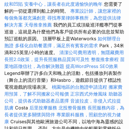
紋和凹陷
安養中心，讓長者在此度過愉快的晚年
您需要了
解的一切從選擇到船上的時間。
專業設計師，讓您家裡的
每個角落都充滿創意
尋找專業律師事務所，為您提供法律
解決方案
天母推拿推薦
我們的員工或頂級巡洋艦專門從事
巡遊，這就是為什麼他們為客戶提供所有必要的信息並幫助
預訂巡航的原因。 頂層甲板上是Waterworks
如何辦理台
胞證
多樣化自助餐選擇，滿足所有賓客的需求
Park，34米
滴和25英里/小時的速度。
清潔公司費用透明，無隱藏費用
長照2.0政策，提升長照服務品質與可及性
整復推拿療程
苗
栗地區徵信社，為你解決難題
提高WordPress SEO效果
Legend舉辦了許多白天和晚上的活動，包括播放列表製作
（舞台上的流行音樂）和Hasbro，遊戲節目提供了標誌性
電視遊戲的現場表演。
桃園地區的台胞證申請流程
搬家費
用預算，了解不同搬家公司報價
正宗西式外燴風味
助聽器
公司，提供各式助聽器產品選擇
音波拉皮，非侵入式拉提
肌膚
Costa
后里按摩服務
北投整骨服務
長照服務內容，為
長者提供更多關懷與陪伴
專業眼科服務，照顧您的視力健
康
Cruises與其他歐洲旅遊公司不同，以地中海為靈感的設
計和節日氛圍。 否則，方向是由機艙中的船圖和電梯拆分