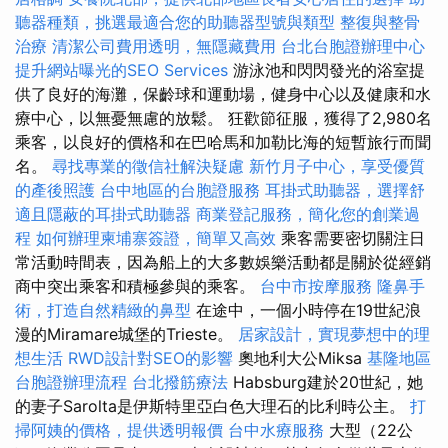
聽器種類，挑選最適合您的助聽器型號與類型
整復與整骨
治療
清潔公司費用透明，無隱藏費用
台北台胞證辦理中心
提升網站曝光的SEO Services
游泳池和閃閃發光的浴室提
供了良好的海灘，保齡球和運動場，健身中心以及健康和水
療中心，以無憂無慮的放鬆。 狂歡節征服，獲得了2,980名
乘客，以良好的價格和在巴哈馬和加勒比海的短暫旅行而聞
名。
尋找專業的徵信社解決疑慮
新竹月子中心，享受優質
的產後照護
台中地區的台胞證服務
耳掛式助聽器，選擇舒
適且隱蔽的耳掛式助聽器
商業登記服務，簡化您的創業過
程
如何辦理柬埔寨簽證，簡單又高效
乘客需要密切關注日
常活動時間表，因為船上的大多數娛樂活動都是關於從經銷
商中突出乘客和積極參與的乘客。
台中市按摩服務
隆鼻手
術，打造自然精緻的鼻型
在途中，一個小時停在19世紀浪
漫的Miramare城堡的Trieste。
居家設計，實現夢想中的理
想生活
RWD設計對SEO的影響
奧地利大公Miksa
基隆地區
台胞證辦理流程
台北撥筋療法
Habsburg建於20世紀，她
的妻子Sarolta是伊斯特里亞白色大理石的比利時公主。
打
掃阿姨的價格，提供透明報價
台中水療服務
大型（22公