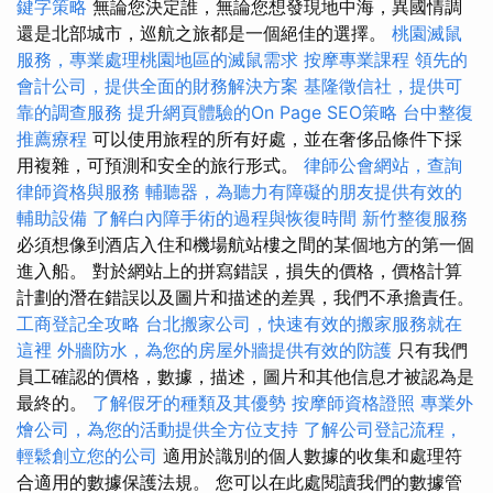
鍵字策略
無論您決定誰，無論您想發現地中海，異國情調
還是北部城市，巡航之旅都是一個絕佳的選擇。
桃園滅鼠
服務，專業處理桃園地區的滅鼠需求
按摩專業課程
領先的
會計公司，提供全面的財務解決方案
基隆徵信社，提供可
靠的調查服務
提升網頁體驗的On Page SEO策略
台中整復
推薦療程
可以使用旅程的所有好處，並在奢侈品條件下採
用複雜，可預測和安全的旅行形式。
律師公會網站，查詢
律師資格與服務
輔聽器，為聽力有障礙的朋友提供有效的
輔助設備
了解白內障手術的過程與恢復時間
新竹整復服務
必須想像到酒店入住和機場航站樓之間的某個地方的第一個
進入船。 對於網站上的拼寫錯誤，損失的價格，價格計算
計劃的潛在錯誤以及圖片和描述的差異，我們不承擔責任。
工商登記全攻略
台北搬家公司，快速有效的搬家服務就在
這裡
外牆防水，為您的房屋外牆提供有效的防護
只有我們
員工確認的價格，數據，描述，圖片和其他信息才被認為是
最終的。
了解假牙的種類及其優勢
按摩師資格證照
專業外
燴公司，為您的活動提供全方位支持
了解公司登記流程，
輕鬆創立您的公司
適用於識別的個人數據的收集和處理符
合適用的數據保護法規。 您可以在此處閱讀我們的數據管