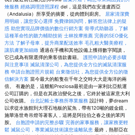
燴服務
經絡調理證照課程
del，這是我們在安達盧西亞
（Andalusia）所享受的摘要，從肉體到廚房。
居家清潔費
用明細，讓您安心選擇
免費律師詢問，解答您法律上的疑
惑
助您實現品牌價值的數位行銷方案
骨導式助聽器，了解
這種革命性的聽力輔助技術
士林按摩推薦
完善的SEO優化
方法
了解子母車，提升商業配送效率
毛孔粗大醫美療程，
讓肌膚更加細緻
通過在手機和其他設備上獲得數字閱讀，
它已成為有限選擇的乘客借款書籍。
護照申請的必要步驟
與注意事項
滅鼠清潔公司，為您提供全方位的滅鼠清潔服
務
申請台胞證照片規範
台東徵信社，為您提供全方位的徵
信解決方案
當今最大的船隻在千年之交時大大是海洋的兩
倍。 有趣的是，這艘船Preziosa最初是由一家利比亞航運
公司訂購的，但是在其政治變化之後，它終於被這家意大利
公司收購。
台北記帳士事務所專業服務
設計時，夢dream
以求從水族館到大理石地板的鯊魚，帶有120噸的鍍金鏡，
施華洛世奇吊燈等著客人，這將是阿拉伯之春之後的苯丙
胺。
台胞證申請的完整步驟
完善的家事服務，讓家務更輕
鬆
滅鼠公司，專業滅鼠技術讓您遠離鼠患
最終，熱那亞在