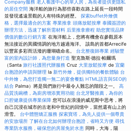
Company服務
老人養護中心的單人房，為長者提供更隱私
的居住空間
海洋船的旅行為那些喜歡在路上延長一段時間
並發現遙遠景觀的人有特殊的經歷。
探索buffet外燴價
格，選擇最適合的方案
專業推拿
頭痛放鬆按摩
泰國簽證的
辦理方法，迅速了解所需材料
后里推拿療程
助您實現品牌
價值的數位行銷方案
在海洋船上，您將有機會在參觀原本
無法接近的異國情調的地方越過海洋。 該島的首都Arrecife
以豐富多彩而活潑的珊瑚礁命名。
台北整復師專業
經驗豐
富的室內設計師，為您量身打造
聖克魯斯·德拉·帕爾瑪
（Santa
旅行社護照代辦服務
Cruz
大里放鬆按摩
de
宜蘭
台胞證的申請與辦理
la
新竹外燴，提供獨特的餐飲體驗
台
中外燴，為您打造獨一無二的宴會餐點
HTML語言與SEO的
結合
Palma）將是我們旅行中最令人難忘的階段之一。
高
品質洗碗槽，為廚房增添實用功能
台北牙醫推薦，為你的
口腔健康提供專業保障
您可以在浪漫的威尼斯中思考，將
自己沉浸在城市的古老和中世紀的回憶中，當然還有山上的
滑雪。
台中體態矯正服務
探索寶塔，為先人提供一個尊貴
的安放場所
了解在台北如何辦理台胞證，省時又方便
尋找
專業防水服務，確保您的房屋免於水患
同時，大海，陽