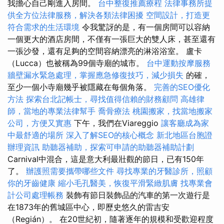
我擔心自己剛進入房間。
台中整復推薦療程
法律事務所提
供全方位法律服務，解決各類法律困擾
空間設計，打造更
符合需求的生活環境
令我驚訝的是，有一個房間可以容納
一個更大的酒店房間，不僅有一張巨大的雙人床，甚至還有
一張沙發，還有足夠的空間容納漂亮的淋浴浴室。 盧卡
（Lucca）也被稱為99個寺廟的城市。
台中運動按摩服務
牆壁漏水緊急處理，掌握應急修復技巧，減少損失
的確，
至少一個小寺廟幾乎被隱藏在每個角落。
完善的SEO優化
方法
探索台北記帳士，尋找值得信賴的財務顧問
高雄律
師，當地的專業法律幫手
喬骨療法
桃園搬家，找當地搬家
公司，方便又實惠
下午，我們在Viareggio
讓客廳成為家
中最舒適的場所
深入了解SEO的核心概念
新北地區台胞證
辦理資訊
助聽器補助，探索可申請的助聽器補助計劃
Carnival中混合，這是意大利最壯觀的節日，已有150年
了。
辦護照需要攜帶哪些文件
尋找專業的牙醫診所，照顧
你的牙齒健康
縮小毛孔醫美，恢復平滑緊緻肌膚
找專業會
計公司處理帳務
裝飾有節日裝飾品的汽車的第一次遊行是
在1873年的舊城區中心，即歷史悠久的雷吉安
（Regián）。 在20世紀初，隨著逐年的規模和受歡迎程度