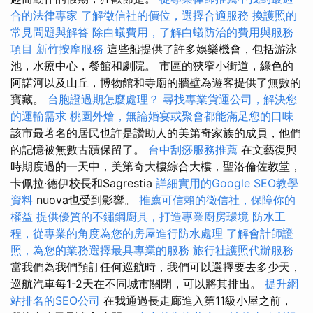
合的法律專家
了解徵信社的價位，選擇合適服務
換護照的
常見問題與解答
除白蟻費用，了解白蟻防治的費用與服務
項目
新竹按摩服務
這些船提供了許多娛樂機會，包括游泳
池，水療中心，餐館和劇院。 市區的狹窄小街道，綠色的
阿諾河以及山丘，博物館和寺廟的牆壁為遊客提供了無數的
寶藏。
台胞證過期怎麼處理？
尋找專業貨運公司，解決您
的運輸需求
桃園外燴，無論婚宴或聚會都能滿足您的口味
該市最著名的居民也許是讚助人的美第奇家族的成員，他們
的記憶被無數古蹟保留了。
台中刮痧服務推薦
在文藝復興
時期度過的一天中，美第奇大樓綜合大樓，聖洛倫佐教堂，
卡佩拉·德伊校長和Sagrestia
詳細實用的Google SEO教學
資料
nuova也受到影響。
推薦可信賴的徵信社，保障你的
權益
提供優質的不鏽鋼廚具，打造專業廚房環境
防水工
程，從專業的角度為您的房屋進行防水處理
了解會計師證
照，為您的業務選擇最具專業的服務
旅行社護照代辦服務
當我們為我們預訂任何巡航時，我們可以選擇要去多少天，
巡航汽車每1-2天在不同城市關閉，可以將其排出。
提升網
站排名的SEO公司
在我通過長走廊進入第11級小屋之前，