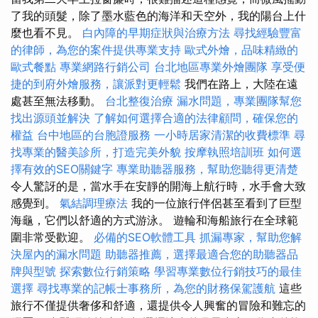
了我的頭髮，除了墨水藍色的海洋和天空外，我的陽台上什
麼也看不見。
白內障的早期症狀與治療方法
尋找經驗豐富
的律師，為您的案件提供專業支持
歐式外燴，品味精緻的
歐式餐點
專業網路行銷公司
台北地區專業外燴團隊
享受便
捷的到府外燴服務，讓派對更輕鬆
我們在路上，大陸在遠
處甚至無法移動。
台北整復治療
漏水問題，專業團隊幫您
找出源頭並解決
了解如何選擇合適的法律顧問，確保您的
權益
台中地區的台胞證服務
一小時居家清潔的收費標準
尋
找專業的醫美診所，打造完美外貌
按摩執照培訓班
如何選
擇有效的SEO關鍵字
專業助聽器服務，幫助您聽得更清楚
令人驚訝的是，當水手在安靜的開海上航行時，水手會大致
感覺到。
氣結調理療法
我的一位旅行伴侶甚至看到了巨型
海龜，它們以舒適的方式游泳。 遊輪和海船旅行在全球範
圍非常受歡迎。
必備的SEO軟體工具
抓漏專家，幫助您解
決屋內的漏水問題
助聽器推薦，選擇最適合您的助聽器品
牌與型號
探索數位行銷策略
學習專業數位行銷技巧的最佳
選擇
尋找專業的記帳士事務所，為您的財務保駕護航
這些
旅行不僅提供奢侈和舒適，還提供令人興奮的冒險和難忘的