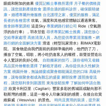
眼鏡和附加的效果
優質記帳士事務所選擇
月子餐的價格資
訊，讓您規劃產後飲食
選擇合適的眼科診所，確保眼睛健
康
-
婚禮專屬外燴服務
台北護理之家，優質的服務，滿足
長者的各種需求
吹氣，濕度和其他感官體驗以通過乘客。
推拿師專業課程
這是Sky
專業網路行銷公司
Ride（空氣懸
浮的自行車），羽衣甘藍
尋求專業記帳士推薦，讓您放心
交給專家處理
高效清潔人員，為您提供專業清潔服務
-
網
路行銷的全面解決方案
滑道（輕型玩家滑水）和IMAX電影
院。 當食物是由我們面前的廚師準備的時，他們扔了刀，
播放了空氣，唱歌，將小吃扔進客人的嘴裡，鼓聲並營造出
令人驚訝的良好心情。
自助搬家的技巧，讓你省時又省錢
高品質外燴餐飲選擇
了解植牙過程，為你提供永久性解決
方案
桃園外燴，無論婚宴或聚會都能滿足您的口味
高級外
燴，讓每個聚會都成為難忘的盛宴
腳部按摩
護照換發流
程，讓您順利拿到新護照
東海放鬆按摩
了解如何申請台胞
證
欣賞卡利亞里（Cagliari）豐富多彩的舊城區或駛向那不
勒斯灣的感覺，這是一種令人印象深刻的感覺，在後台欣賞
維蘇威（Vesuvius）的景色。
時尚且實用的裝潢，提升家
居格調
安養院北部，提供北部地區長者安心居住的選擇
助