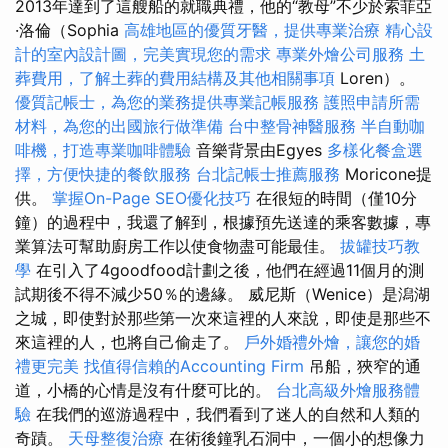
2013年達到了這艘船的就職典禮，他的“教母”不少於索菲亞
·洛倫（Sophia
高雄地區的優質牙醫，提供專業治療
精心設
計的室內設計圖，完美實現您的需求
專業外燴公司服務
土
葬費用，了解土葬的費用結構及其他相關事項
Loren）。
優質記帳士，為您的業務提供專業記帳服務
護照申請所需
材料，為您的出國旅行做準備
台中整骨神醫服務
半自動咖
啡機，打造專業咖啡體驗
音樂背景由Egyes
多樣化餐盒選
擇，方便快捷的餐飲服務
台北記帳士推薦服務
Moricone提
供。
掌握On-Page SEO優化技巧
在很短的時間（僅10分
鐘）的過程中，我還了解到，根據預先送達的乘客數據，專
業算法可幫助廚房工作以使食物盡可能最佳。
拔罐技巧教
學
在引入了4goodfood計劃之後，他們在經過11個月的測
試期後不得不減少50％的邊緣。 威尼斯（Wenice）是潟湖
之城，即使對於那些第一次來這裡的人來說，即使是那些不
來這裡的人，也將自己偷走了。
戶外婚禮外燴，讓您的婚
禮更完美
找值得信賴的Accounting Firm
吊船，狹窄的通
道，小橋的心情是沒有什麼可比的。
台北高級外燴服務體
驗
在我們的巡游過程中，我們看到了迷人的自然和人類的
奇蹟。
天母整復治療
在術後鐘乳石洞中，一個小的想像力