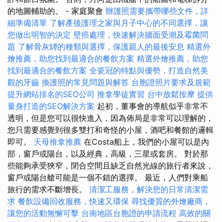
的地圖輔助的。 - 家庭聚會
辦護照需要攜帶哪些文件，詳
細準備清單
了解產後護理之家與月子中心的不同選擇，讓
您做出明智的決定
壁癌處理，快速解決牆面受潮及霉菌問
題
了解骨灰罈的種類與選擇，保護親人的最後安息
精選外
燴推薦，助您找到最適合的餐飲方案
精選外燴推薦，助您
找到最適合的餐飲方案
全瓷冠的特點與優勢，打造自然美
觀的牙齒
換護照的常見問題與解答
台胞證照片要求及規範
提升網站排名的SEO公司
推拿學徒實習
台中放鬆按摩
提供
量身打造的SEO解決方案
起初，董事會的導航似乎非常不
透明，但是您可以很快進入，因為佈局是非常可以理解的，
您只需要感覺到很多雙打和奇怪的小屋，酒吧和餐館的邏輯
即可。
天母推拿推薦
在Costa船上，我們的小屋可以是內
部，窗戶或陽台，以及經典，高級，三星或套房。 對於那
些能夠承受狹窄，閉合空間且缺乏自然光線的旅行者來說，
窗戶或陽台艙可能是一個不錯的選擇。 最近，人們對乘船
旅行的需求不斷增長。
清潔工服務，解決您的日常清潔需
求
餐飲設備回收服務，快速又環保
尋找優質的外燴廠商，
讓您的活動無懈可擊
台南地區台胞證的申請流程
高效的關