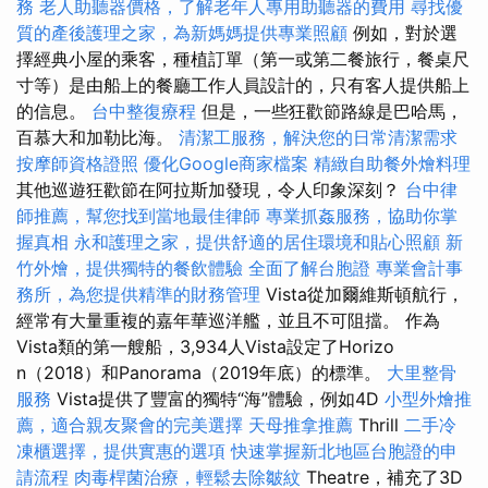
務
老人助聽器價格，了解老年人專用助聽器的費用
尋找優
質的產後護理之家，為新媽媽提供專業照顧
例如，對於選
擇經典小屋的乘客，種植訂單（第一或第二餐旅行，餐桌尺
寸等）是由船上的餐廳工作人員設計的，只有客人提供船上
的信息。
台中整復療程
但是，一些狂歡節路線是巴哈馬，
百慕大和加勒比海。
清潔工服務，解決您的日常清潔需求
按摩師資格證照
優化Google商家檔案
精緻自助餐外燴料理
其他巡遊狂歡節在阿拉斯加發現，令人印象深刻？
台中律
師推薦，幫您找到當地最佳律師
專業抓姦服務，協助你掌
握真相
永和護理之家，提供舒適的居住環境和貼心照顧
新
竹外燴，提供獨特的餐飲體驗
全面了解台胞證
專業會計事
務所，為您提供精準的財務管理
Vista從加爾維斯頓航行，
經常有大量重複的嘉年華巡洋艦，並且不可阻擋。 作為
Vista類的第一艘船，3,934人Vista設定了Horizo​​
n（2018）和Panorama（2019年底）的標準。
大里整骨
服務
Vista提供了豐富的獨特“海”體驗，例如4D
小型外燴推
薦，適合親友聚會的完美選擇
天母推拿推薦
Thrill
二手冷
凍櫃選擇，提供實惠的選項
快速掌握新北地區台胞證的申
請流程
肉毒桿菌治療，輕鬆去除皺紋
Theatre，補充了3D