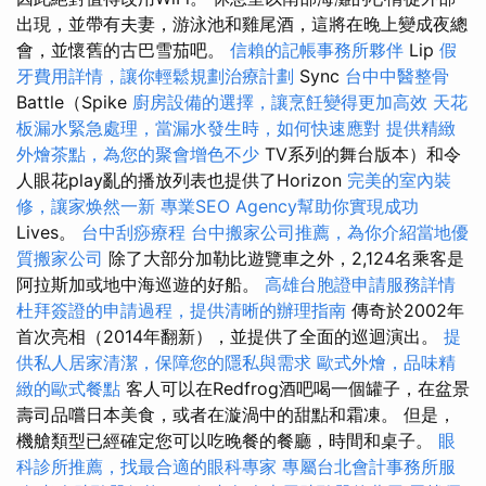
出現，並帶有夫妻，游泳池和雞尾酒，這將在晚上變成夜總
會，並懷舊的古巴雪茄吧。
信賴的記帳事務所夥伴
Lip
假
牙費用詳情，讓你輕鬆規劃治療計劃
Sync
台中中醫整骨
Battle（Spike
廚房設備的選擇，讓烹飪變得更加高效
天花
板漏水緊急處理，當漏水發生時，如何快速應對
提供精緻
外燴茶點，為您的聚會增色不少
TV系列的舞台版本）和令
人眼花play亂的播放列表也提供了Horizo​​n
完美的室內裝
修，讓家焕然一新
專業SEO Agency幫助你實現成功
Lives。
台中刮痧療程
台中搬家公司推薦，為你介紹當地優
質搬家公司
除了大部分加勒比遊覽車之外，2,124名乘客是
阿拉斯加或地中海巡遊的好船。
高雄台胞證申請服務詳情
杜拜簽證的申請過程，提供清晰的辦理指南
傳奇於2002年
首次亮相（2014年翻新），並提供了全面的巡迴演出。
提
供私人居家清潔，保障您的隱私與需求
歐式外燴，品味精
緻的歐式餐點
客人可以在Redfrog酒吧喝一個罐子，在盆景
壽司品嚐日本美食，或者在漩渦中的甜點和霜凍。 但是，
機艙類型已經確定您可以吃晚餐的餐廳，時間和桌子。
眼
科診所推薦，找最合適的眼科專家
專屬台北會計事務所服