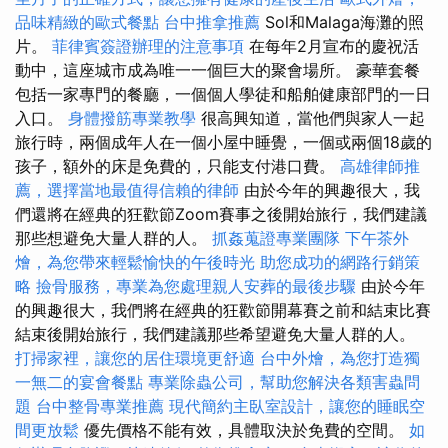
品味精緻的歐式餐點
台中推拿推薦
Sol和Malaga海灘的照
片。
菲律賓簽證辦理的注意事項
在每年2月宣布的慶祝活
動中，這座城市成為唯一一個巨大的聚會場所。 豪華套餐
包括一家專門的餐廳，一個個人學徒和船舶健康部門的一日
入口。
身體撥筋專業教學
很高興知道，當他們與家人一起
旅行時，兩個成年人在一個小屋中睡覺，一個或兩個18歲的
孩子，額外的床是免費的，只能支付港口費。
高雄律師推
薦，選擇當地最值得信賴的律師
由於今年的興趣很大，我
們還將在經典的狂歡節Zoom賽事之後開始旅行，我們建議
那些想避免大量人群的人。
抓姦蒐證專業團隊
下午茶外
燴，為您帶來輕鬆愉快的午後時光
助您成功的網路行銷策
略
撿骨服務，專業為您處理親人安葬的最後步驟
由於今年
的興趣很大，我們將在經典的狂歡節開幕賽之前和結束比賽
結束後開始旅行，我們建議那些希望避免大量人群的人。
打掃家裡，讓您的居住環境更舒適
台中外燴，為您打造獨
一無二的宴會餐點
專業除蟲公司，幫助您解決各類害蟲問
題
台中整骨專業推薦
現代簡約主臥室設計，讓您的睡眠空
間更放鬆
優先價格不能有效，具體取決於免費的空間。
如