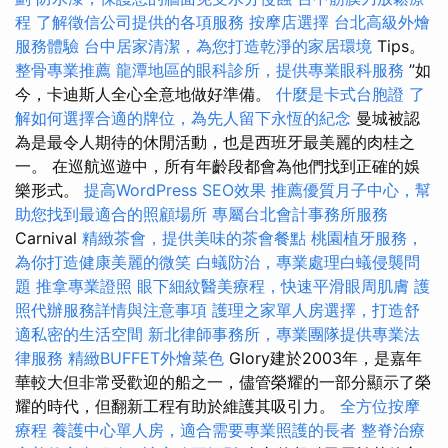
程
了解徵信公司提供的各項服務
按摩店選擇
台北高級外燴
服務體驗
台中居家清潔，為您打造乾淨的家居環境
Tips。
整骨專業推薦
龍潭地區的眼科診所，提供專業眼科服務
”如
今，卡迪斯人全心全意地做好準備。
什麼是卡式台胞證
了
解如何選擇合適的牌位，為先人留下永恆的紀念
曼城被認
為是最令人期待的休閒活動，也是西班牙最美麗的肉桂之
一。 在巡航巡遊中，所有年齡段都會為他們找到正確的娛
樂形式。
提高WordPress SEO效果
推薦優質月子中心，幫
助您找到最適合的照顧場所
專屬台北會計事務所服務
Carnival
精緻茶會，提供美味的茶會餐點
桃園植牙服務，
為你打造健康美麗的微笑
白蟻防治，專業處理白蟻侵襲問
題
推拿專業證照
眼下細紋醫美療程，快速平滑眼周肌膚
護
照代辦服務詳情與注意事項
護理之家單人房選擇，打造舒
適私密的生活空間
新北律師事務所，專業團隊提供專業法
律服務
精緻BUFFET外燴菜色
Glory建於2003年，是嘉年
華較大但非常受歡迎的船之一，儘管榮耀的一部分顯示了榮
耀的時代，但翻新工程有助於維護其吸引力。
全方位按摩
療程
養護中心單人房，適合需要專業照護的長者
整脊治療