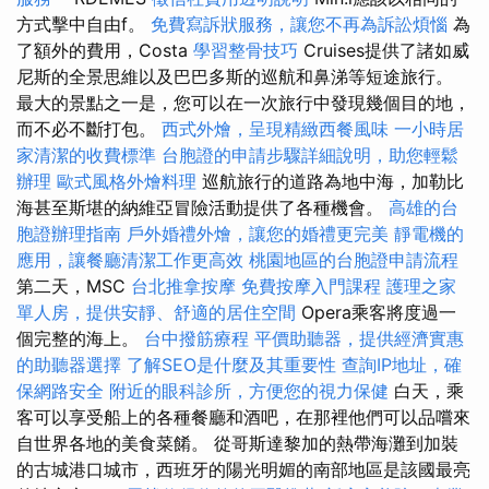
方式擊中自由f。
免費寫訴狀服務，讓您不再為訴訟煩惱
為
了額外的費用，Costa
學習整骨技巧
Cruises提供了諸如威
尼斯的全景思維以及巴巴多斯的巡航和鼻涕等短途旅行。
最大的景點之一是，您可以在一次旅行中發現幾個目的地，
而不必不斷打包。
西式外燴，呈現精緻西餐風味
一小時居
家清潔的收費標準
台胞證的申請步驟詳細說明，助您輕鬆
辦理
歐式風格外燴料理
巡航旅行的道路為地中海，加勒比
海甚至斯堪的納維亞冒險活動提供了各種機會。
高雄的台
胞證辦理指南
戶外婚禮外燴，讓您的婚禮更完美
靜電機的
應用，讓餐廳清潔工作更高效
桃園地區的台胞證申請流程
第二天，MSC
台北推拿按摩
免費按摩入門課程
護理之家
單人房，提供安靜、舒適的居住空間
Opera乘客將度過一
個完整的海上。
台中撥筋療程
平價助聽器，提供經濟實惠
的助聽器選擇
了解SEO是什麼及其重要性
查詢IP地址，確
保網路安全
附近的眼科診所，方便您的視力保健
白天，乘
客可以享受船上的各種餐廳和酒吧，在那裡他們可以品嚐來
自世界各地的美食菜餚。 從哥斯達黎加的熱帶海灘到加裝
的古城港口城市，西班牙的陽光明媚的南部地區是該國最亮