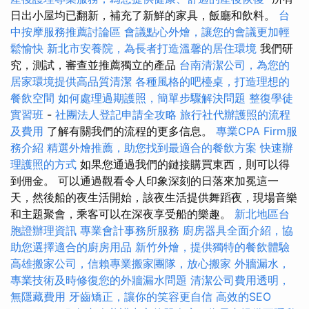
日出小屋均已翻新，補充了新鮮的家具，飯廳和飲料。
台
中按摩服務推薦討論區
會議點心外燴，讓您的會議更加輕
鬆愉快
新北市安養院，為長者打造溫馨的居住環境
我們研
究，測試，審查並推薦獨立的產品
台南清潔公司，為您的
居家環境提供高品質清潔
各種風格的吧檯桌，打造理想的
餐飲空間
如何處理過期護照，簡單步驟解決問題
整復學徒
實習班
-
社團法人登記申請全攻略
旅行社代辦護照的流程
及費用
了解有關我們的流程的更多信息。
專業CPA Firm服
務介紹
精選外燴推薦，助您找到最適合的餐飲方案
快速辦
理護照的方式
如果您通過我們的鏈接購買東西，則可以得
到佣金。 可以通過觀看令人印象深刻的日落來加冕這一
天，然後船的夜生活開始，該夜生活提供舞蹈夜，現場音樂
和主題聚會，乘客可以在深夜享受船的樂趣。
新北地區台
胞證辦理資訊
專業會計事務所服務
廚房器具全面介紹，協
助您選擇適合的廚房用品
新竹外燴，提供獨特的餐飲體驗
高雄搬家公司，信賴專業搬家團隊，放心搬家
外牆漏水，
專業技術及時修復您的外牆漏水問題
清潔公司費用透明，
無隱藏費用
牙齒矯正，讓你的笑容更自信
高效的SEO