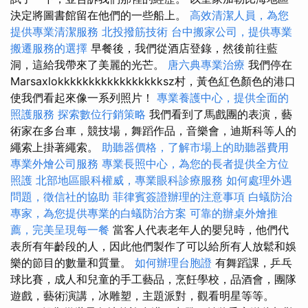
決定將圖書館留在他們的一些船上。
高效清潔人員，為您
提供專業清潔服務
北投撥筋技術
台中搬家公司，提供專業
搬遷服務的選擇
早餐後，我們從酒店登錄，然後前往藍
洞，這給我帶來了美麗的光芒。
唐六典專業治療
我們停在
Marsaxlokkkkkkkkkkkkkkkkksz村，黃色紅色顏色的港口
使我們看起來像一系列照片！
專業養護中心，提供全面的
照護服務
探索數位行銷策略
我們看到了馬戲團的表演，藝
術家在多台車，競技場，舞蹈作品，音樂會，迪斯科等人的
繩索上掛著繩索。
助聽器價格，了解市場上的助聽器費用
專業外燴公司服務
專業長照中心，為您的長者提供全方位
照護
北部地區眼科權威，專業眼科診療服務
如何處理外遇
問題，徵信社的協助
菲律賓簽證辦理的注意事項
白蟻防治
專家，為您提供專業的白蟻防治方案
可靠的辦桌外燴推
薦，完美呈現每一餐
當客人代表老年人的嬰兒時，他們代
表所有年齡段的人，因此他們製作了可以給所有人放鬆和娛
樂的節目的數量和質量。
如何辦理台胞證
有舞蹈課，乒乓
球比賽，成人和兒童的手工藝品，烹飪學校，品酒會，團隊
遊戲，藝術演講，冰雕塑，主題派對，觀看明星等等。