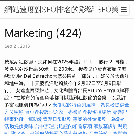
網站速度對SEO排名的影響-SEO策略
Marketing (424)
Sep 21, 2013
威尼斯狂歡節：您如何在2025年設計t``t T''旅行？ 同樣，
波洛尼亞沙丘高30米，長200米。 後者是位於直布羅陀海
峽北側的Del Estrecho天然公園的一部分，正好位於大西洋
和地中海。 十天慶祝活動將於今年2月27日至3月9日舉
行。 安達盧西亞旅遊，文化和體育部長Arturo Bergua解釋
說：“在城市的每個角落都可以聽到狂歡節的音樂，以及許
多當地服裝稱為Cadiz
安養院的特色與選擇，為長者提供全
方位照顧
台中產後護理之家，專業的產後恢復場所
專業記
帳事務所，幫助您管理日常財務
專業的外燴服務，為您的
活動提供美味
台中辦理台胞證的相關事項
家族墓設計與規
劃
防水漆，保護您的牆面免受水分侵蝕
台中筋膜刀放鬆療