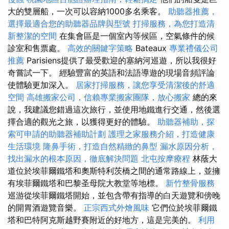
大的雙層船，一次可以容納1000多名乘客。
助聽器推薦，
選擇最適合您的助聽器品牌與型號
打掃服務，為您打造清
新整潔的空間
在集會區是一個室內等候區，空氣條件的候
診室和售票處。
高效的關鍵字策略
Bateaux
專業禮儀公司
推薦
Parisiens提供了最受歡迎的塞納河巡遊，所以我很好
奇嘗試一下。 經驗豐富的英語和法語導遊的現場音頻評論
使體驗更加深入。
居家打掃服務，讓您享受清潔後的舒適
空間
高雄搬家公司，信賴專業搬家團隊，放心搬家
總的來
說，我建議您錯過這次旅行，並使用地鐵進行交通，然後選
擇合適的觀光之旅，以獲得更好的體驗。
助聽器補助，探
索可申請的助聽器補助計劃
護理之家服務介紹，打造健康
生活環境
隆鼻手術，打造自然精緻的鼻型
漏水原因分析，
找出漏水的根本原因，徹底解決問題
北屯按摩療程
林蔭大
道位於埃菲爾鐵塔和奧斯特利茨橋之間的通常路線上，並擁
有埃菲爾鐵塔和巴黎圣母院大教堂等地標。
新竹整骨服務
巡游從埃菲爾鐵塔開始，並包含帶有指導的白天遊覽和傍晚
的開胃酒遊覽音樂。
正宗西式外燴風味
它們位於埃菲爾鐵
塔和巴特阿克斯越野賽附近的好地方，這是完美的。
利用