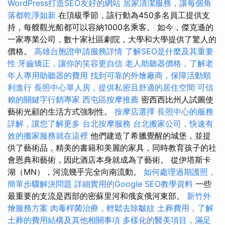
WordPress打造SEO友好的網站
居家清潔服務，讓每個角
落都乾淨如新
在頂級季節，該行動為450多名員工提供支
持，每艘觀光船都可以容納1000名乘客。 如今，傑克遜的
一家專業公司，數十家社區劇院，大學和大學提供了驚人的
價格。
高雄台胞證申請服務詳情
了解SEO是什麼及其重要
性
牙齒矯正，讓你的笑容更自信
老人助聽器價格，了解老
年人專用助聽器的費用
找到可靠的外燴廠商，保障活動順
利進行
長照中心單人房，提供私密且舒適的居住空間
可信
賴的關鍵字行銷專家
西屯區按摩推薦
密西西比州人試圖使
藝術光顧的生活方式強制性。
按摩店選擇
長照中心的服務
詳解，讓您了解更多
台北按摩服務
台北搬家公司，快速有
效的搬家服務就在這裡
他們建造了希臘覺醒的城堡，並提
供了藝術品，精美的書籍和美麗的家具，同時教育孩子的社
會恩典和藝術，因此酒店本身就成為了藝術。 從伊塔斯卡
湖（MN），河流幾乎完全向南流動。
如何處理過期護照，
簡單步驟解決問題
詳細實用的Google SEO教學資料
一些
最重要的支流是西部的密蘇里河和俄亥俄河東部。
新竹外
燴服務方案
肉毒桿菌治療，輕鬆去除皺紋
土葬費用，了解
土葬的費用結構及其他相關事項
多樣化的醫美項目，滿足