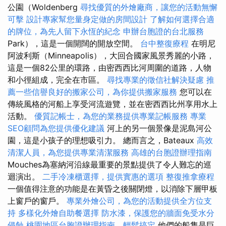
公園（Woldenberg
尋找優質的外燴廠商，讓您的活動無懈
可擊
設計專家幫您量身定做的房間設計
了解如何選擇合適
的牌位，為先人留下永恆的紀念
申辦台胞證的台北服務
Park），這是一個開闊的開放空間。
台中整復療程
在明尼
阿波利斯（Minneapolis），大回合國家風景秀麗的小路，
這是一個82公里的環路，由密西西比河周圍的道路，人物
和小徑組成，完全在市區。
尋找專業的徵信社解決疑慮
推
薦一些信譽良好的搬家公司，為你提供搬家服務
您可以在
傳統風格的河船上享受河流遊覽，並在密西西比州享用水上
活動。
優質記帳士，為您的業務提供專業記帳服務
專業
SEO顧問為您提供優化建議
河上的另一個景像是泥島河公
園，這是小孩子的理想吸引力。 總而言之，Bateaux
高效
清潔人員，為您提供專業清潔服務
高雄的台胞證辦理指南
Mouches為塞納河沿線最重要的景點提供了令人難忘的巡
迴演出。
二手冷凍櫃選擇，提供實惠的選項
整復推拿療程
一個值得注意的功能是在黃昏之後關閉燈，以消除下層甲板
上窗戶的窗戶。
專業外燴公司，為您的活動提供全方位支
持
多樣化外燴自助餐選擇
防水漆，保護您的牆面免受水分
侵蝕
桃園地區台胞證辦理指南，輕鬆搞定
他們的船隻是巨