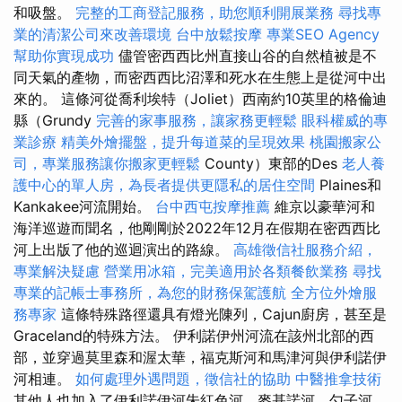
和吸盤。
完整的工商登記服務，助您順利開展業務
尋找專
業的清潔公司來改善環境
台中放鬆按摩
專業SEO Agency
幫助你實現成功
儘管密西西比州直接山谷的自然植被是不
同天氣的產物，而密西西比沼澤和死水在生態上是從河中出
來的。 這條河從喬利埃特（Joliet）西南約10英里的格倫迪
縣（Grundy
完善的家事服務，讓家務更輕鬆
眼科權威的專
業診療
精美外燴擺盤，提升每道菜的呈現效果
桃園搬家公
司，專業服務讓你搬家更輕鬆
County）東部的Des
老人養
護中心的單人房，為長者提供更隱私的居住空間
Plaines和
Kankakee河流開始。
台中西屯按摩推薦
維京以豪華河和
海洋巡遊而聞名，他剛剛於2022年12月在假期在密西西比
河上出版了他的巡迴演出的路線。
高雄徵信社服務介紹，
專業解決疑慮
營業用冰箱，完美適用於各類餐飲業務
尋找
專業的記帳士事務所，為您的財務保駕護航
全方位外燴服
務專家
這條特殊路徑還具有燈光陳列，Cajun廚房，甚至是
Graceland的特殊方法。 伊利諾伊州河流在該州北部的西
部，並穿過莫里森和渥太華，福克斯河和馬津河與伊利諾伊
河相連。
如何處理外遇問題，徵信社的協助
中醫推拿技術
其他人也加入了伊利諾伊河朱紅色河，麥基諾河，勺子河，