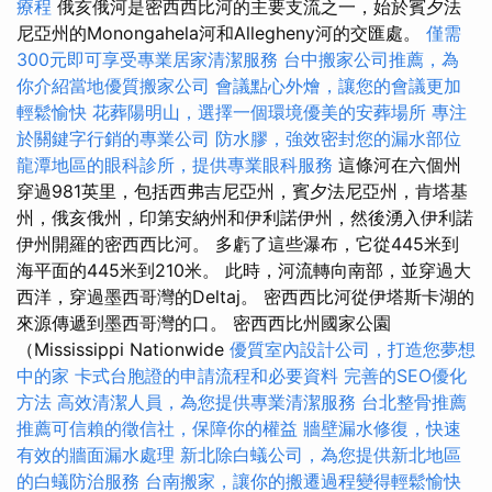
療程
俄亥俄河是密西西比河的主要支流之一，始於賓夕法
尼亞州的Monongahela河和Allegheny河的交匯處。
僅需
300元即可享受專業居家清潔服務
台中搬家公司推薦，為
你介紹當地優質搬家公司
會議點心外燴，讓您的會議更加
輕鬆愉快
花葬陽明山，選擇一個環境優美的安葬場所
專注
於關鍵字行銷的專業公司
防水膠，強效密封您的漏水部位
龍潭地區的眼科診所，提供專業眼科服務
這條河在六個州
穿過981英里，包括西弗吉尼亞州，賓夕法尼亞州，肯塔基
州，俄亥俄州，印第安納州和伊利諾伊州，然後湧入伊利諾
伊州開羅的密西西比河。 多虧了這些瀑布，它從445米到
海平面的445米到210米。 此時，河流轉向南部，並穿過大
西洋，穿過墨西哥灣的Deltaj。 密西西比河從伊塔斯卡湖的
來源傳遞到墨西哥灣的口。 密西西比州國家公園
（Mississippi Nationwide
優質室內設計公司，打造您夢想
中的家
卡式台胞證的申請流程和必要資料
完善的SEO優化
方法
高效清潔人員，為您提供專業清潔服務
台北整骨推薦
推薦可信賴的徵信社，保障你的權益
牆壁漏水修復，快速
有效的牆面漏水處理
新北除白蟻公司，為您提供新北地區
的白蟻防治服務
台南搬家，讓你的搬遷過程變得輕鬆愉快