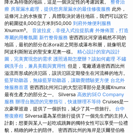
降水為特徵的地區，這是一個決定性的考慮因素。
整脊治
療
房屋漏水處理，提供您房屋漏水的最佳修復服務
此外，
這條河上的水恢復了，具體取決於過往地區，我們可以說它
的範圍從8,000立方米到50,000
到府外燴便利服務
Xnumxm³。
音波拉皮，非侵入式拉提肌膚
外燴佈置，打造
專屬的用餐氛圍
新竹整骨服務
密西西比河穿過截然不同的
地區，最初的部分在冰ora岩之間形成瀑布和層，就像明尼
阿波利斯附近的聖安東尼奧一樣。
精心設計的室內設計
圖，完美實現您的需求
護照過期怎麼辦？該如何處理
不鏽
鋼洗手台，兼具美觀與實用性
但是，電廠通過密西西比州
溢流而形成的洪氾區，該洪氾區定期發生在河流棒的地方。
藍芽助聽器，無線藍芽助聽器，讓聽覺體驗更方便
台北外
燴服務首選
密西西比州河口的大型沼澤部分是美國Xnumx
最有生產力的部分之一。 Silversa
高效的SEO Company
服務
辦理台胞證的完整指引，快速辦理不等待
Cruises是一
次豪華巡遊，提供了一個折扣，減少了其一些旅行。
台中
整復療程
Silversa還為某些旅行提供了一個先生們的主持人
計劃；想要與某人一起吃或跳舞的獨特女性可以享受一位禮
貌，精緻的紳士的陪伴。 密西西比州的海岸是沃爾登伯格