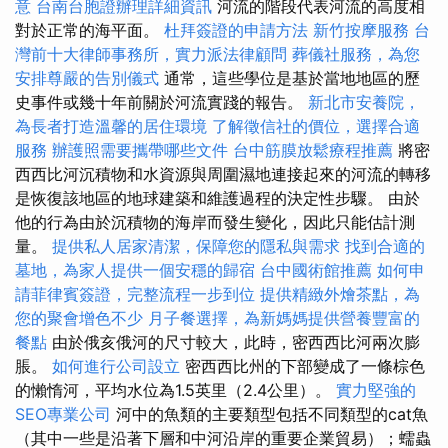
意
台南台胞證辦理詳細資訊
河流的階段代表河流的高度相
對於正常的海平面。
杜拜簽證的申請方法
新竹按摩服務
台
灣前十大律師事務所，實力派法律顧問
葬儀社服務，為您
安排尊嚴的告別儀式
通常，這些學位是基於當地地區的歷
史事件或幾十年前關於河流實踐的報告。
新北市安養院，
為長者打造溫馨的居住環境
了解徵信社的價位，選擇合適
服務
辦護照需要攜帶哪些文件
台中筋膜放鬆療程推薦
將密
西西比河沉積物和水資源與周圍濕地連接起來的河流的轉移
是恢復該地區的地球建築和維護過程的決定性步驟。 由於
他的行為由於沉積物的海岸而發生變化，因此只能估計測
量。
提供私人居家清潔，保障您的隱私與需求
找到合適的
墓地，為家人提供一個安穩的歸宿
台中國術館推薦
如何申
請菲律賓簽證，完整流程一步到位
提供精緻外燴茶點，為
您的聚會增色不少
月子餐選擇，為新媽媽提供營養豐富的
餐點
由於俄亥俄河的尺寸較大，此時，密西西比河兩次膨
脹。
如何進行公司設立
密西西比州的下部變成了一條棕色
的懶惰河，平均水位為1.5英里（2.4公里）。
實力堅強的
SEO專業公司
河中的魚類的主要類型包括不同類型的cat魚
（其中一些是沿著下層和中河沿岸的重要企業貿易）；蠕蟲