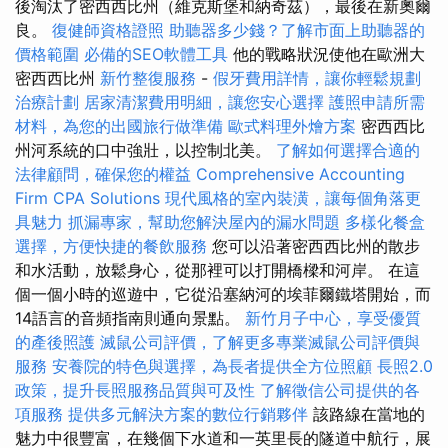
後淘汰了密西西比州（維克斯堡和納奇茲），最後在新奧爾
良。
復健師資格證照
助聽器多少錢？了解市面上助聽器的
價格範圍
必備的SEO軟體工具
他的戰略狀況使他在歐洲大
密西西比州
新竹整復服務
-
假牙費用詳情，讓你輕鬆規劃
治療計劃
居家清潔費用明細，讓您安心選擇
護照申請所需
材料，為您的出國旅行做準備
歐式料理外燴方案
密西西比
州河系統的口中強壯，以控制北美。
了解如何選擇合適的
法律顧問，確保您的權益
Comprehensive Accounting
Firm CPA Solutions
現代風格的室內裝潢，讓每個角落更
具魅力
抓漏專家，幫助您解決屋內的漏水問題
多樣化餐盒
選擇，方便快捷的餐飲服務
您可以沿著密西西比州的散步
和水活動，放鬆身心，從那裡可以打開橋樑和河岸。 在這
個一個小時的巡遊中，它從沿塞納河的埃菲爾鐵塔開始，而
14語言的音頻指南則通向景點。
新竹月子中心，享受優質
的產後照護
滅鼠公司評價，了解更多專業滅鼠公司評價與
服務
安養院的特色與選擇，為長者提供全方位照顧
長照2.0
政策，提升長照服務品質與可及性
了解徵信公司提供的各
項服務
提供多元解決方案的數位行銷夥伴
該路線在當地的
魅力中很豐富，在幾個下水道和一英里長的隧道中航行，展