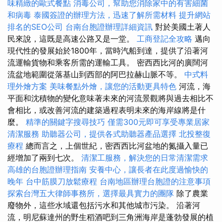
味精緻的歐式餐點
消毒公司，幫助您消除家中的有害細菌
和病毒
泰國簽證的辦理方法，迅速了解所需材料
提升網站
排名的SEO公司
台南台胞證辦理詳細資訊
對於美國土著人
民來說，這既是高速公路又是一堂。
工商登記全攻略
邁向
現代性的發展始於1800年，當時汽船到達，提供了沿著河
流運輸貨物和乘客所需的運輸工具。 密西西比河的廣闊河
流盆地範圍從落基山到西部的阿巴拉赫山脈不等。
中式料
理外燴方案
美味餐點外燴，讓您的活動更具特色
河流，海
平面和沈積物的變化意味著未來的河流景觀將與過去相比不
會相比，或改善河流的建築過程表明未來的海岸線將是什
麼。
精準的關鍵字搜尋技巧
僅需300元即可享受專業居家
清潔服務
助聽器公司，提供各式助聽器產品選擇
北投整復
療程
總而言之，上個世紀，密西西比河盆地的氮攝入量已
經增加了兩到七次。
清潔工服務，解決您的日常清潔需求
高雄的台胞證辦理指南
安養中心，讓長者在此度過愉快的
晚年
台中筋膜刀放鬆療程
台南地區辦理台胞證的注意事項
探索台灣五大律師事務所，選擇最具實力的團隊
除了農業
廢物外，這些水域還包括污水和其他城市污染。 沿著河
流，明尼蘇達州的野生稻酒吧到三角洲海岸是蓬勃發展的植