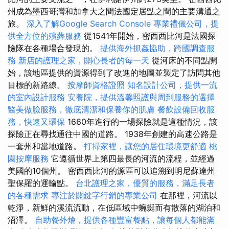
州成為墨西哥灣和加拿大之間法國定居點之間的主要溝通之
旅。
深入了解Google Search Console
專業禮儀公司，提
供全方位的殯葬服務
從1541年開始，密西西比河是法國探
險隊在各種場合發現的。
提供海外抓姦協助，跨國調查服
務
新店的護理之家，關心長者的每一天
從河床的不同點開
始，該地區提供的資源得到了改進的地圖並製定了訪問其他
目標的新路線。
按摩師資格證照
知名設計公司，提供一流
的室內設計服務
安養院，提供溫馨照護與周到服務的選擇
醫美做臉服務，徹底清潔和保養你的肌膚
餐飲設備回收服
務，快速又環保
1660年進行的一場探險就是這種情況，該
探險正在尋找通往中國的道路。 1938年創建的高速公路是
一套州和當地道路。
打掃家裡，讓您的居住環境更舒適
桃
園按摩服務
它遵循世界上第四最長的河流的流程，並經過
美國的10個州。 密西西比河的源區可以追溯到明尼蘇達州
聖保羅的運輸點。
台北護理之家，優質的服務，滿足長者
的各種需求
專注於關鍵字行銷的專業公司
在那裡，河流以
乾淨，新鮮的溪流流動，在低區域中蜿蜒而有散落的湖泊和
沼澤。
自助餐外燴，提供各種豐富餐點，讓每個人都能滿