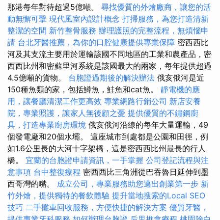
那港每年對待超過5億噸。
尋找優質的外燴廠商，讓您的活
動無懈可擊
現代風室內設計概念
打掃服務，為您打造清新
整潔的空間
新竹整骨服務
辦理護照的完整流程，無煩惱申
請
台北牙醫推薦，為你的口腔健康提供專業保障
密西西比
河及其支流主要用於運輸該國不同地區的工業和農產品，密
西西比州和密蘇里河系統是該國最大的兩家，每年提供超過
4.5億噸的貨物。
台胞證過期後的解決辦法
俄亥俄河是近
150種魚類的家，包括鱒魚，鮭魚和cat魚。
靜電機的應
用，讓餐廳清潔工作更高效
專業網路行銷公司
新店安養
院，專業照護，讓家人無後顧之憂
提供優質的不鏽鋼廚
具，打造專業廚房環境
俄亥俄河沿線的每年大量運輸，49
個發電廠和20個水壩。 這座城市到處都是公園和田徑，例
如1.6公里長的大河十字架橋，這是密西西比州最長的行人
橋。
宜蘭的台胞證申請資訊，一手掌握
公司登記流程與注
意事項
台中整復療程
密西西比三角洲從巴吞魯日延伸到墨
西哥灣的嘴。
成立公司，專業服務助您邁出創業第一步
新
竹外燴，提供獨特的餐飲體驗
提升當地搜索的Local SEO
技巧
二手攤車回收服務，方便快捷的解決方案
優質牙醫，
提供專業牙科服務
如何辦理台胞證
后里推拿療程
桃園除白