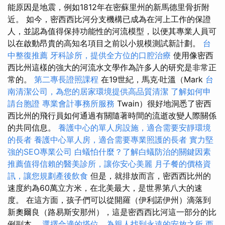
能原因是地震，例如1812年在密蘇里州的新馬德里骨折附
近。 如今，密西西比河分支機構已成為在河上工作的保證
人，並認為值得保持功能性的河流模型，以便其專業人員可
以在啟動昂貴的高知名項目之前以小規模測試新計劃。
台
中整復推薦
牙科診所，提供全方位的口腔治療
使用像密西
西比州這樣的強大的河流水文學作為許多人的研究是非常正
常的。
第二專長證照課程
在19世紀，馬克·吐溫（Mark
台
南清潔公司，為您的居家環境提供高品質清潔
了解如何申
請台胞證
專業會計事務所服務
Twain）很好地洞悉了密西
西比州的飛行員如何通過有關隨著時間的流逝改變人際關係
的共同信息。
養護中心的單人房設施，適合需要安靜環境
的長者
養護中心單人房，適合需要專業照護的長者
實力堅
強的SEO專業公司
白蟻怕什麼？了解白蟻防治的關鍵因素
推薦值得信賴的醫美診所，讓你安心美麗
月子餐的價格資
訊，讓您規劃產後飲食
但是，就排放而言，密西西比州的
速度約為60萬立方米，在北美最大，是世界第八大的速
度。 在這方面，孩子們可以從開羅（伊利諾伊州）滴落到
新奧爾良（路易斯安那州），這是密西西比河這一部分的比
例副本。
選擇合適的塔位，為親人找到永遠的安放之所
西