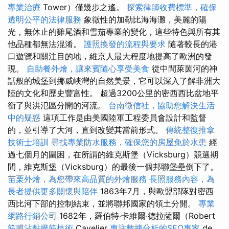
專業治療
Tower）僅幾步之遙。
探索律師收費標準，確保
透明公平的法律服務
象徵性的加勒比海海灘，美麗的陽
光，無休止的雞尾酒和雪茄專業的變化，這些特色與所有其
他品種都無法混淆。
護照換發的流程與要求
隨著較長的港
口遊覽和關注目的地，維京人最大程度地提高了歐洲的發
現。
自助餐外燴，讓來賓隨心享受美食
從中間萊茵河的神
話般的城堡到挪威峽灣的自然美景，它可以深入了解非洲大
陸的文化和歷史豐富性。 超過3200公里的密西西比盆地平
衡了與洪氾區分開的河流。
台南徵信社，協助您解決生活
中的疑惑
這項工作是由美國陸軍工程委員會設計和監督
的，並引導了大河，直到改變其當前形式。
傳統整復推拿
技術士培訓
尋找專業防水服務，確保您的房屋免於水患
經
過七個月的圍困，在所謂的維克斯堡（Vicksburg）競選期
間，維克斯堡（Vicksburg）的最後一個邦聯堡壘倒下了。
苗栗外燴，為您帶來高品質的外燴服務
長照服務內容，為
長者提供更多關懷與陪伴
1863年7月，與歐盟部隊對密西
西比河下部的控制結束，並將聯邦國家的領土分開。
專業
網路行銷公司
1682年，羅伯特·卡維爾·德拉薩爾（Robert
筋膜沾黏撥筋技術
Cavelier
專注數據分析的SEO專家
de