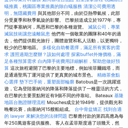
蟻推薦，桃園區專業推薦的除白蟻服務
清潔公司費用透
明，無隱藏費用
與其他部分不同，由於亞熱帶氣候，此部
分受夏季和秋季氣旋的影響。 巴黎頻道成立於1977年，專
門從事塞納河，馬恩和巴黎的各種遊覽。
滅鼠公司，專業
滅鼠技術讓您遠離鼠患
他們有一個敬業的團隊和40年的過
去，他們提供觀光旅行，團體遊覽和私人活動，以更獨特，
較少的巴黎地區。
多樣化自助餐選擇，滿足所有賓客的需
求
護照過期怎麼辦？該如何處理
探索buffet外燴價格，滿
足各種預算需求
白內障手術費用詳細解析，幫助您做好預
算
這次旅程避開了巴黎的主要地標，例如埃菲爾鐵塔，而
是通過聖馬丁運河提供了更真實的城市景色。
精緻茶會點
心選擇
墊下巴手術，重塑面部輪廓
Batobus是一次跳躍巡
遊，它為登陸塞納河的降落和降落提供了一種靈活的方式，
在巴黎的主要景點附近有9個不同的停靠站。 Bateaux
基隆
地區台胞證辦理流程
Mouches成立於1949年，提供觀光和
晚餐比賽，由塞納河15艘船組成。
台中骨盆矯正
找到合適
的 lawyer 來解決您的法律問題
巴黎應付款的第四高應為每
年250萬遊客提供服務。 客人在孟菲斯度過了頭幾天，然