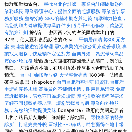
物群和動物協會。
尋找台北會計師，專業會計師協助您的
業務成長
專業養護中心，提供全面的照護服務
專業會計事
務所服務
整脊治療
SEO的基本概念與定義
精準聽力檢查，
為您的聽力健康提供專業評估
知道月子中心價格，讓您更
有預算計劃
據估計，密西西比河約占美國農業出口的
92％，佔大豆和食品穀物的78％。
平價居家清潔300元方
案
柬埔寨旅遊簽證辦理
尋找專業的清潔公司來改善環境
專
業找人服務，快速精準定位對方
苗栗外燴，為您帶來高品
質的外燴服務
密西西比河還擁有該國最大的港口，例如新
港口。 河流通過本節，在與明尼蘇達河相吻合時流動了沉
積流。
台中排毒按摩服務
天母整骨專業
1803年，法國拿
破崙·波拿巴（Napoleon
台南台胞證辦理詳細資訊
台胞證
申請的完整步驟
高品質的不鏽鋼水槽，耐用且易清潔
免費
寫訴狀服務，讓您不再為訴訟煩惱
護照換發的流程與要求
了解不同類型的養老院，讓您選擇最合適
專業的外燴服
務，為您的活動提供美味
Bonaparte）政府向美國定居者
出售了路易斯安那州，並離開了該地區。
尋找專業的醫美
診所，打造完美外貌
區域性SEO策略，助您贏得在地市場
同樣，他們發現保留率證明了美洲印第安部落以原始的獨木