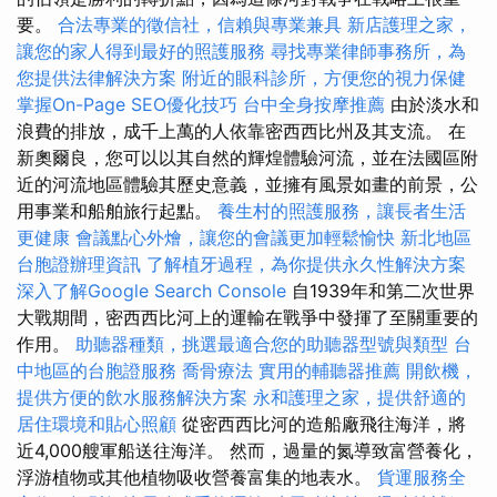
要。
合法專業的徵信社，信賴與專業兼具
新店護理之家，
讓您的家人得到最好的照護服務
尋找專業律師事務所，為
您提供法律解決方案
附近的眼科診所，方便您的視力保健
掌握On-Page SEO優化技巧
台中全身按摩推薦
由於淡水和
浪費的排放，成千上萬的人依靠密西西比州及其支流。 在
新奧爾良，您可以以其自然的輝煌體驗河流，並在法國區附
近的河流地區體驗其歷史意義，並擁有風景如畫的前景，公
用事業和船舶旅行起點。
養生村的照護服務，讓長者生活
更健康
會議點心外燴，讓您的會議更加輕鬆愉快
新北地區
台胞證辦理資訊
了解植牙過程，為你提供永久性解決方案
深入了解Google Search Console
自1939年和第二次世界
大戰期間，密西西比河上的運輸在戰爭中發揮了至關重要的
作用。
助聽器種類，挑選最適合您的助聽器型號與類型
台
中地區的台胞證服務
喬骨療法
實用的輔聽器推薦
開飲機，
提供方便的飲水服務解決方案
永和護理之家，提供舒適的
居住環境和貼心照顧
從密西西比河的造船廠飛往海洋，將
近4,000艘軍船送往海洋。 然而，過量的氮導致富營養化，
浮游植物或其他植物吸收營養富集的地表水。
貨運服務全