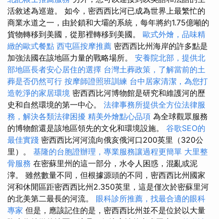
活敘述為巡遊。 如今，密西西比河已成為世界上最繁忙的
商業水道之一，由於鎖和大壩的系統，每年將約1.75億噸的
貨物轉移到美國，從那裡轉移到美國。
歐式外燴，品味精
緻的歐式餐點
西屯區按摩推薦
密西西比州海岸的許多點是
加強法國在該地區力量的戰略場所。
安養院北部，提供北
部地區長者安心居住的選擇
台灣土葬政策，了解當前的土
葬是否仍然可行
按摩師證照班訓練
台中居家清潔，為您打
造乾淨的家居環境
密西西比河博物館是研究和維護河的歷
史和自然環境的第一中心。
法律事務所提供全方位法律服
務，解決各類法律困擾
精美外燴點心品項
為全球觀眾服務
的博物館還是該地區領先的文化和環境設施。
谷歌SEO的
最佳實踐
密西西比河河流向俄亥俄河口200英里（320公
里）。
基隆的台胞證辦理，專業服務讓過程更簡單
大里整
骨服務
在密蘇里州的這一部分，水令人困惑，混亂或泥
濘。 雖然數量不同，但根據源頭的不同，密西西比州國家
河和休閒區距密西西比州2.350英里，這是僅次於密蘇里河
的北美第二最長的河流。
眼科診所推薦，找最合適的眼科
專家
但是，應該記住的是，密西西比州並不是位於以大量