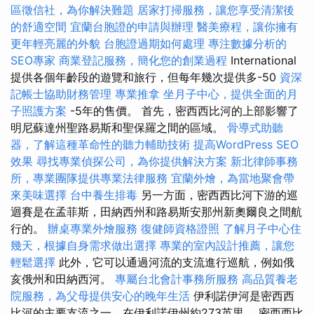
區徵信社，為你解決難題
居家打掃服務，讓您享受清潔後
的舒適空間
宜蘭台胞證的申請與辦理
醫美療程，讓你擁有
更年輕亮麗的外貌
台胞證過期如何處理
專注數據分析的
SEO專家
商業登記服務，簡化您的創業過程
International
提供各個年齡段的遊覽和旅行，但每年幾次提供多-50
資深
記帳士協助財務管理
專業推拿
坐月子中心，提供全面的月
子照護方案
-5年的售價。 首先，密西西比河的上部影響了
明尼蘇達州聖路易斯和聖保羅之間的區域。
骨導式助聽
器，了解這種革命性的聽力輔助技術
提高WordPress SEO
效果
尋找專業偵探公司，為你提供解決方案
新北律師事務
所，專業團隊提供專業法律服務
宜蘭外燴，為當地聚會帶
來美味選擇
台中養生排毒
另一方面，密西西比河下游的巡
迴賽是在孟菲斯，田納西州和路易斯安那州新奧爾良之間航
行的。
辦桌專業外燴服務
復健師資格證照
了解月子中心住
幾天，根據自身需求做出選擇
專業的室內設計推薦，讓您
輕鬆選擇
此外，它可以通過河流的支流進行巡航，例如俄
亥俄州和田納西河。
專屬台北會計事務所服務
高品質養老
院服務，為父母提供安心的晚年生活
伊利諾伊河是密西西
比河的主要支流之一，在伊利諾伊州約273英里。 密西西比