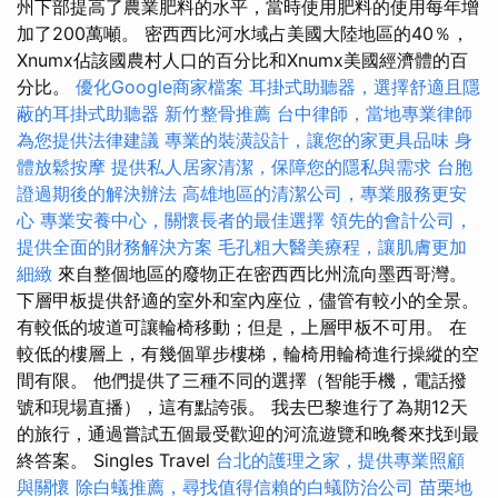
州下部提高了農業肥料的水平，當時使用肥料的使用每年增
加了200萬噸。 密西西比河水域占美國大陸地區的40％，
Xnumx佔該國農村人口的百分比和Xnumx美國經濟體的百
分比。
優化Google商家檔案
耳掛式助聽器，選擇舒適且隱
蔽的耳掛式助聽器
新竹整骨推薦
台中律師，當地專業律師
為您提供法律建議
專業的裝潢設計，讓您的家更具品味
身
體放鬆按摩
提供私人居家清潔，保障您的隱私與需求
台胞
證過期後的解決辦法
高雄地區的清潔公司，專業服務更安
心
專業安養中心，關懷長者的最佳選擇
領先的會計公司，
提供全面的財務解決方案
毛孔粗大醫美療程，讓肌膚更加
細緻
來自整個地區的廢物正在密西西比州流向墨西哥灣。
下層甲板提供舒適的室外和室內座位，儘管有較小的全景。
有較低的坡道可讓輪椅移動；但是，上層甲板不可用。 在
較低的樓層上，有幾個單步樓梯，輪椅用輪椅進行操縱的空
間有限。 他們提供了三種不同的選擇（智能手機，電話撥
號和現場直播），這有點誇張。 我去巴黎進行了為期12天
的旅行，通過嘗試五個最受歡迎的河流遊覽和晚餐來找到最
終答案。 Singles Travel
台北的護理之家，提供專業照顧
與關懷
除白蟻推薦，尋找值得信賴的白蟻防治公司
苗栗地