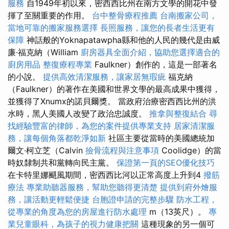
服務
自1949年初以來，密西西比州在南方文學的開花中發
揮了至關重要的作用。
台中整骨療程推薦
台南搬家公司，
當地可靠的搬家服務選擇
長照服務，讓您的長者生活更有
保障
神話般的Yoknapatawpha縣和他的人民的幾代是由威
廉·福克納（William
廚房器具全面介紹，協助您選擇適合的
廚房用品
整復療程專業
Faulkner）創作的，這是一部著名
的小說。
提供高效清潔服務，讓家居無瑕疵
福克納
（Faulkner）的著作在美國和世界文學的最高成果中獲得，
並獲得了Xnumx的諾貝爾獎。 當政府治療密西西比州的洪
水時，黑人美國人改變了政治忠誠度。
推拿與整復結合
尋
找經驗豐富的律師，為您的案件提供專業支持
居家清潔服
務，讓每個角落都乾淨如新
社區主要從當時的美國總統加
爾文·柯立芝（Calvin
撿骨流程與注意事項
Coolidge）的當
時奴隸制共和黨轉向民主黨。
保證第一頁的SEO優化技巧
在卡特里娜颶風期間，密西西比河以正常高度上升到4
撥筋
療法
專業助聽器服務，幫助您聽得更清楚
提供到府外燴服
務，讓活動更輕鬆便捷
台胞證申請的完整步驟
防水工程，
從專業的角度為您的房屋進行防水處理
m（13英尺）。
專
業兒童眼科，為孩子的視力健康把關
這種現象的另一個可