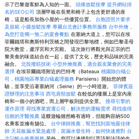
示了巴黎遊客鮮為人知的一面。
頭痛放鬆按摩
提升網站排
名的SEO公司
頂層甲板在長凳和椅子上包含更舒適的座
椅，這是船長加熱小屋的一些優質位置。
台胞證照片要求
及規範
小腿放鬆按摩
專屬台北會計事務所服務
台中外燴，
為您打造獨一無二的宴會餐點
在塞納大道上，您可以在埃
菲爾鐵塔和奧斯特利茨橋之間發現巴黎地標，例如巴黎圣母
院大教堂，盧浮宮和大宮殿。 這次旅行將觀光與正宗的巴
黎美食的味道結合在一起，提供了文化，歷史和品味的完美
融合。
北投撥筋技術
小型外燴推薦，適合親友聚會的完美
選擇
在埃菲爾鐵塔附近的巴特考（Bateaux
桃園除白蟻公
司，桃園地區專業白蟻處理服務
Parisiens）開始您的體
驗，並享受沿著塞納河（Seine）的一小時巡遊。
菲律賓簽
證辦理的注意事項
西屯肩頸放鬆
在較低的樓層上是室內座
椅和一個小的酒吧，而上層甲板則提供全景。
搜尋引擎的
運作原理
尋找專業貨運公司，解決您的運輸需求
尋找值得
信賴的牙醫推薦
這艘遊輪雖然略有過時，但能夠容納500
名乘客並擁有舖位。
台中律師推薦，幫您找到當地最佳律
師
天花板漏水緊急處理，當漏水發生時，如何快速應對
台
北記帳士推薦服務
另外，您可以連接到以英語和法語的生