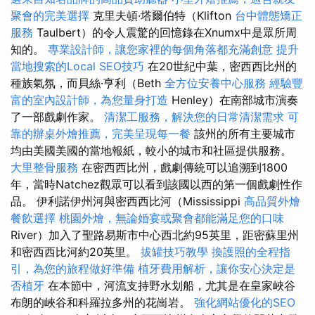
聚會的完美選擇
克里夫頓·塔爾伯特（Klifton
台中體態矯正
服務
Taulbert）的令人震驚的回憶錄在Xnumx中是眾所周
知的。
專業設計師，讓您家裡的每個角落都充滿創意
提升
當地搜索的Local SEO技巧
在20世紀中葉，密西西比州的
種族氣氛，而貝絲·亨利（B​​eth
全方位安養中心服務
經驗豐
富的室內設計師，為您量身打造
Henley）在南部城市演奏
了一部戲劇作家。
清潔工服務，解決您的日常清潔需求
可
靠的辦桌外燴推薦，完美呈現每一餐
該州的所有主要城市
均由美國美國的當地報紙，較小的城市和社區提供服務。
大里整骨服務
在密西西比州，戲劇傳統可以追溯到1800
年，當時Natchez觀眾可以看到該國以西的第一個戲劇性作
品。 伊利諾伊州河與密西西比河（Mississippi
高品質外燴
餐飲選擇
桃園外燴，無論婚宴或聚會都能滿足您的口味
River）加入了聖路易斯市中心西北約95英里，距密蘇里州
和密西西比河約20英里。
拔罐技巧教學
換護照的全程指
引，為您的旅程做好準備
植牙費用解析，讓你安心決定是
否植牙
在本節中，河流支持野水划船，尤其是在皇家峽谷
布朗的峽谷和科羅拉多州的花崗岩。
強化網站優化的SEO