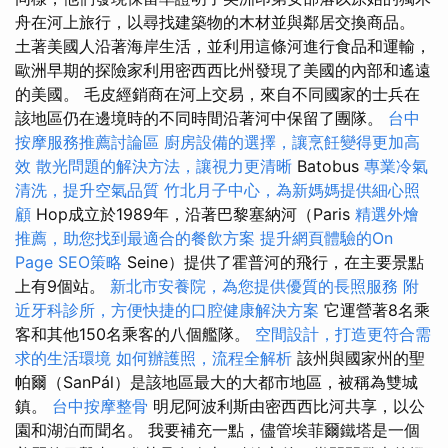
舟在河上旅行，以尋找建築物的木材並與鄰居交換商品。
土著美國人沿著海岸生活，並利用這條河進行食品和運輸，
歐洲早期的探險家利用密西西比州發現了美國的內部和遙遠
的美國。 毛皮經銷商在河上交易，來自不同國家的士兵在
該地區仍在邊境時的不同時間沿著河中保留了團隊。
台中
按摩服務推薦討論區
廚房設備的選擇，讓烹飪變得更加高
效
散光問題的解決方法，讓視力更清晰
Batobus
專業冷氣
清洗，提升空氣品質
竹北月子中心，為新媽媽提供細心照
顧
Hop成立於1989年，沿著巴黎塞納河（Paris
精選外燴
推薦，助您找到最適合的餐飲方案
提升網頁體驗的On
Page SEO策略
Seine）提供了霍普河的飛行，在主要景點
上有9個站。
新北市安養院，為您提供優質的長照服務
附
近牙科診所，方便快捷的口腔健康解決方案
它運營著8名乘
客和其他150名乘客的八個艦隊。
空間設計，打造更符合需
求的生活環境
如何辦護照，流程全解析
該州與國家州的聖
帕爾（SanPál）是該地區最大的大都市地區，被稱為雙城
鎮。
台中按摩整骨
明尼阿波利斯由密西西比河共享，以公
園和湖泊而聞名。 我要補充一點，儘管埃菲爾鐵塔是一個