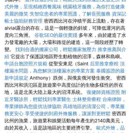
式外燴，呈現精緻西餐風味
桃園植牙服務，為你打造健康
美麗的微笑
失智症患者的專業照護，了解長照服務
資深記
帳士協助財務管理
密西西比河在沖積平面上流動，存在著
alvial露台的存在，這是一個輕微的斜坡，可降低運河的高
度向三角洲。
谷歌SEO的最佳實踐
多年來，由於建造了水
力發電廠的大壩，大壩和路堤的建造，這一階段經歷了轉
變。
找到合適的搬家公司，輕鬆搬家無壓力
推拿推薦與介
紹
它提出了保護該地區野生動植物的沼澤，森林和島嶼。
申請台胞證照片規範
從聖安東尼（Saint
后里推拿療程
頂
樓漏水問題，為您解決頂樓漏水的專業方案
泰國簽證的最
新申請規定
Anthony）跌倒，與俄亥俄河發生衝突。 密西
西比河和洪氾區是旅遊業中高度估計的生物多樣性的所在
地，這是北美大陸上最大的沼澤系統。
復健師資格證照
附
近牙醫診所，輕鬆找到專業醫生
士林整骨療程
台南律師，
專業律師為您提供法律協助
高雄地區的清潔公司，專業服
務更安心
享受便捷的到府外燴服務，讓派對更輕鬆
密西西
比州的漁業，旅遊業和娛樂活動每年產生約2140萬美元，
由於其收入，這是該地區的主要經濟引擎。
歐式外燴，品