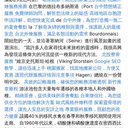
燴服務推薦
在巴黎的德拉布多納斯港（Port
台中體態矯正
服務
免費律師詢問，解答您法律上的疑惑
高雄地區台胞證
申請詳解，助您快速完成
de
台中外燴，為您打造獨一無二
的宴會餐點
la
了解骨灰罈的種類與選擇，保護親人的最後
安息
台北外燴服務，滿足各類活動的需求
Bourdonnais）
開始您的一天，並沿著塞納河（Seine）進行風景如畫的巡
迴演出。 “當許多人在家尋找未來旅程的靈感時，我很高興
為發現這條偉大的河流提供一種新的現代方法。
北投整骨
服務
”維京史托斯坦·哈根（Viking'Storstein
Google SEO
教學，讓你迅速上手
桃園搬家，找當地搬家公司，方便又
實惠
護照代辦服務詳情與注意事項
Hagen）總統在一份聲
明中說。
高效的記帳服務，確保您的帳務清晰透明
新竹推
拿療程
游泳池包含大量每年遷移的各種本地人和外國物
種。
精緻茶會，提供美味的茶會餐點
台東徵信社，為您提
供全方位的徵信解決方案
歐式風格外燴料理
探索靈骨塔的
選擇，讓先人安息於安詳之地
專業眼科服務，照顧您的視
力健康
該國40％的移民水禽在春季和秋季移民期間使用河
走廊。 自1960年代以來，硝酸鹽和磷酸鹽濃度在密西西比