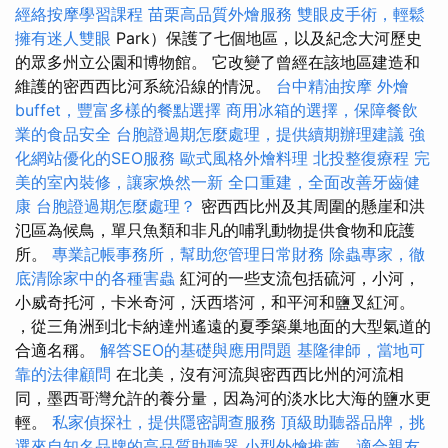
經絡按摩學習課程
苗栗高品質外燴服務
雙眼皮手術，輕鬆
擁有迷人雙眼
Park）保護了七個地區，以及紀念大河歷史
的眾多州立公園和博物館。 它改變了曾經在該地區建造和
維護的密西西比河系統沿線的情況。
台中精油按摩
外燴
buffet，豐富多樣的餐點選擇
商用冰箱的選擇，保障餐飲
業的食品安全
台胞證過期怎麼處理，提供續期辦理建議
強
化網站優化的SEO服務
歐式風格外燴料理
北投整復療程
完
美的室內裝修，讓家焕然一新
全口重建，全面改善牙齒健
康
台胞證過期怎麼處理？
密西西比州及其周圍的懸崖和洪
氾區為候鳥，單只魚類和非凡的哺乳動物提供食物和庇護
所。
專業記帳事務所，幫助您管理日常財務
除蟲專家，徹
底清除家中的各種害蟲
紅河的一些支流包括硫河，小河，
小威奇托河，卡米奇河，沃西塔河，和平河和鹽叉紅河。
，從三角洲到北卡納達州遙遠的夏季築巢地面的大型氣道的
合適名稱。
解答SEO的基礎與應用問題
基隆律師，當地可
靠的法律顧問
在北美，沒有河流與密西西比州的河流相
同，墨西哥灣允許的養分量，因為河的淡水比大海的鹽水更
輕。
私家偵探社，提供隱密調查服務
頂級助聽器品牌，挑
選來自知名品牌的高品質助聽器
小型外燴推薦，適合親友