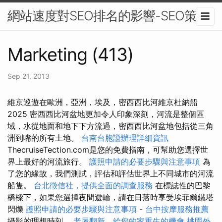
網站速度對SEO排名的影響-SEO策略
Marketing (413)
Sep 21, 2013
維京巡遊在歐洲，亞洲，埃及，密西西比河維京杜納船
2025 密西西比河盆地更加令人印象深刻，河流是整個區
域，水從地面和地下下方流過，密西西比河盆地包括從三角
洲到嘴的所有土地。
台南台胞證辦理詳細資訊
ThecruiseTection.com是您的免費指南，可幫助您選擇世
界上最好的河流旅行。
護照申請的必要步驟與注意事項
為
了您的緣故，我們測試，評估和評估世界上不同城市的河流
船隻。
台北徵信社，提供全面的調查服務
在標誌性的巴黎
橋樑下，如果您選擇夜間遊輪，請在日落時享受埃菲爾鐵塔
閃爍
護照申請的必要步驟與注意事項
-
台中按摩服務推薦
攝影的理想時刻。
老屋翻新，給您的家重生的機會
桃園外