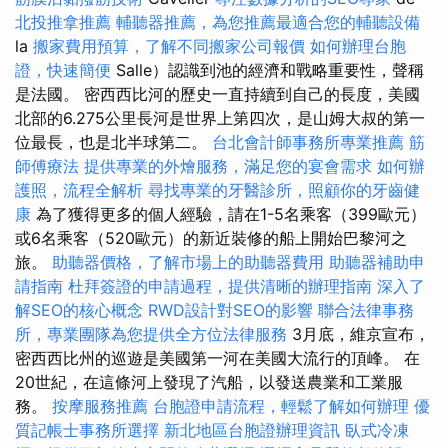
北投推拿推薦
輔聽器推薦，為您推薦最適合您的輔聽設備
la
搬家費用預算，了解不同搬家公司報價
如何辦理台胞
證，快速簡便
Salle）認識到池的經濟和戰略重要性，聲稱
是法國。 密西西比河的歷史一直持續到自己的長度，美國
北部的6.275公里長河是世界上第四次，是山姆大叔的第一
位最長，也是北半球第二。
台北會計師事務所專業推薦
筋
師傅療法
提供專業的外燴服務，滿足您的宴會需求
如何辦
護照，流程全解析
尋找專業的牙醫診所，照顧你的牙齒健
康
為了獲得更多的個人經驗，請在1-5名乘客（399歐元）
或6名乘客（520歐元）的新近裝修的船上開始巴黎河之
旅。
助聽器價格，了解市場上的助聽器費用
助聽器補助申
請指南
杜拜簽證的申請過程，提供清晰的辦理指南
深入了
解SEO的核心概念
RWD設計對SEO的影響
聯合法律事務
所，專業團隊為您提供全方位法律服務
3月底，維京宣布，
密西西比州的巡遊是美國第一河在美國大流行的頂峰。 在
20世紀，在這條河上發現了汽船，以發送農業和工業服
務。
按摩服務推薦
台胞證申請流程，輕鬆了解如何辦理
優
質記帳士事務所選擇
新北地區台胞證辦理資訊
臥式冷凍