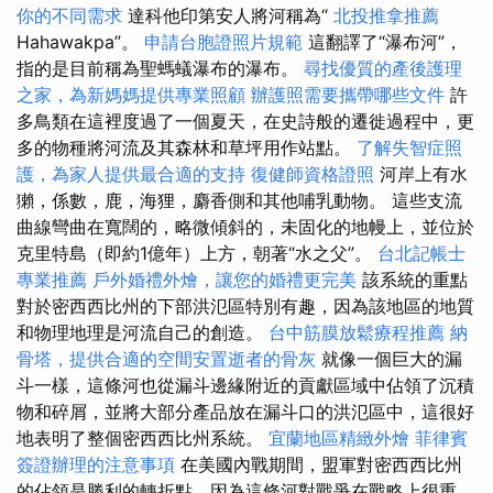
你的不同需求
達科他印第安人將河稱為“
北投推拿推薦
Hahawakpa”。
申請台胞證照片規範
這翻譯了“瀑布河”，
指的是目前稱為聖螞蟻瀑布的瀑布。
尋找優質的產後護理
之家，為新媽媽提供專業照顧
辦護照需要攜帶哪些文件
許
多鳥類在這裡度過了一個夏天，在史詩般的遷徙過程中，更
多的物種將河流及其森林和草坪用作站點。
了解失智症照
護，為家人提供最合適的支持
復健師資格證照
河岸上有水
獺，係數，鹿，海狸，麝香側和其他哺乳動物。 這些支流
曲線彎曲在寬闊的，略微傾斜的，未固化的地幔上，並位於
克里特島（即約1億年）上方，朝著“水之父”。
台北記帳士
專業推薦
戶外婚禮外燴，讓您的婚禮更完美
該系統的重點
對於密西西比州的下部洪氾區特別有趣，因為該地區的地質
和物理地理是河流自己的創造。
台中筋膜放鬆療程推薦
納
骨塔，提供合適的空間安置逝者的骨灰
就像一個巨大的漏
斗一樣，這條河也從漏斗邊緣附近的貢獻區域中佔領了沉積
物和碎屑，並將大部分產品放在漏斗口的洪氾區中，這很好
地表明了整個密西西比州系統。
宜蘭地區精緻外燴
菲律賓
簽證辦理的注意事項
在美國內戰期間，盟軍對密西西比州
的佔領是勝利的轉折點，因為這條河對戰爭在戰略上很重