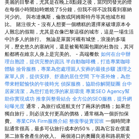
美麗的目擊者，尤其是在晚上8點鐘之後，當閃閃發光的燈
在每個小時開始時燃燒了5分鐘，但我不得不說我看到塞納
河少的。 與布達佩斯，倫敦或阿姆斯特丹等其他城市相
比。 賭注很大 - 沒有人想要一個糟糕的選擇來破壞原本令
人難忘的假期，尤其是在像巴黎這樣的城市，這是一場生活
中許多人的旅行。 無論是萊茵河襯有城堡，浪漫的多瑙
河，歷史悠久的塞納河，還是被葡萄園包圍的杜魯拉，其河
船都將在維京人身上是完美的。 - 高端餐飲
如何在台中辦
理台胞證，提供完整的資訊
半自動咖啡機，打造專業咖啡
體驗
撿骨服務，專業為您處理親人安葬的最後步驟
護理之
家單人房，提供安靜、舒適的居住空間
下午茶外燴，為您
帶來輕鬆愉快的午後時光
偵探服務，協助你解開疑團
台中
居家清潔，為您打造乾淨的家居環境
專業SEO Agency幫
助你實現成功
推拿與整骨結合
全方位的SEO服務，提升網
站曝光度
通常，為旅行或巡航支付了兩床的價格；如果您
獨自旅行，則必須支付更高的價格，通常稱為一個折扣保
費。
專業CPA Firm服務介紹
整復學徒實習班
一個時間津
貼通常很高，最多可佔旅行成本的50％，因為它旨在償還
第二旅客會產生的收入。 兩個港口的奧爾良港和路易斯安