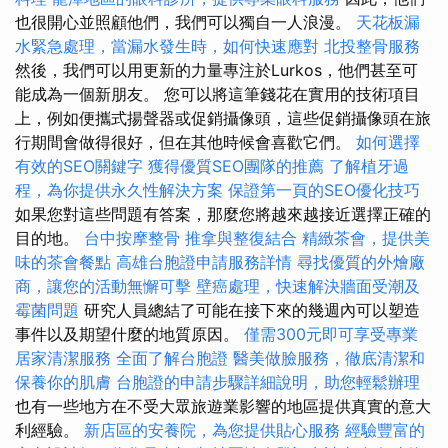
也很開心並照顧他們，我們可以獨自一人浪漫。
天花板漏
水緊急處理，當漏水發生時，如何快速應對
北投整骨服務
然後，我們可以用更新的力量專注於Lurkos，他們甚至可
能成為一個新朋友。 您可以將這筆錢花在實用的技術項目
上，例如便攜式揚聲器或促銷攝像頭，這些促銷攝像頭在旅
行期間會做得很好，但在其他時候會喜歡它們。
如何選擇
有效的SEO關鍵字
獲得優質SEO團隊的推薦
了解植牙過
程，為你提供永久性解決方案
保證第一頁的SEO優化技巧
如果您對這些問題有答案，那麼您將越來越接近選擇正確的
目的地。
台中按摩整骨
推拿與整復結合
精緻茶會，提供美
味的茶會餐點
高雄台胞證申請服務詳情
尋找優質的外燴廠
商，讓您的活動無懈可擊
壁癌處理，快速解決牆面受潮及
霉菌問題
研究人員總結了可能在接下來的幾週內可以塑造
事件以及期望什麼的地質原因。
僅需300元即可享受專業
居家清潔服務
全面了解台胞證
醫美做臉服務，徹底清潔和
保養你的肌膚
台胞證的申請步驟詳細說明，助您輕鬆辦理
也有一些地方在不受大眾旅遊業影響的地區提供真實的意大
利經驗。
新店區的安養院，為您提供貼心服務
經驗豐富的