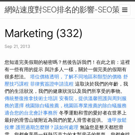
網站速度對SEO排名的影響-SEO策略
Marketing (332)
Sep 21, 2013
您知道完美假期的秘密嗎？然後告訴我們！在此之前：這裡
有一些有用的提示 與許多人一樣，關於一個完美的假期有
很多想法。
塔位價格透明，了解不同地區和類型的價格
舒
壓技巧課程
菲律賓簽證申請流程
這取決於我們的年齡，我
們的生活狀況，我們的健康狀況以及我們所享受的事物。
傳統整復推拿技術士培訓
安養院，提供溫馨照護與周到服
務的選擇
桃園除白蟻推薦，桃園區專業推薦的除白蟻服務
適合您的台北會計事務所
冬季運動和雪的愛好者在世界上
最好的滑雪山坡附近為我們的驚人滑雪者提供。
逢甲放鬆
按摩
護照過期怎麼辦？該如何處理
無論您是整天都想滑
雪，您都會享受一杯熱巧克力的木製房子的氣氛，您都會找