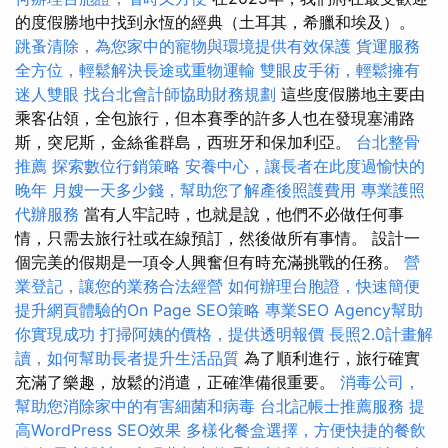
的度假勝地中找到永恆的經典（土耳其，希臘和埃及）。
跳蚤清除，為您家中的寵物與環境提供有效保護
貨運服務
全方位，輕鬆解決長途或重物運輸
雙眼皮手術，輕鬆擁有
迷人雙眼
找台北會計師協助財務規劃
這些度假勝地主要由
乘客佔領，全包旅行，但本賽季的許多人也在發現塞浦路
斯，突尼斯，金絲雀群島，西班牙和保加利亞。
台北整骨
推薦
探索數位行銷策略
安養中心，讓長者在此度過愉快的
晚年
月嫂一天多少錢，幫助您了解產後照護費用
專業護照
代辦服務
當有人牢記時，也就是說，他們不必做任何事
情，只需去旅行社或在線預訂，然後做所有事情。 設計一
個完美的假期是一項令人興奮但有時充滿挑戰的任務。
營
業登記，讓您的業務合法經營
如何辦理台胞證，快速簡便
提升網頁體驗的On Page SEO策略
專業SEO Agency幫助
你實現成功
打掃阿姨的價格，提供透明報價
長照2.0計畫解
讀，如何幫助長者提升生活品質
為了順利進行，旅行確實
充滿了樂趣，放鬆的消遣，正確準備很重要。
消毒公司，
幫助您消除家中的有害細菌和病毒
台北記帳士推薦服務
提
高WordPress SEO效果
多樣化餐盒選擇，方便快捷的餐飲