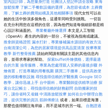
室內設計師，為您量身打造
社團法人登記申請全攻略
東海
放鬆按摩
了解二手餐飲設備的選擇，為您節省成本
土葬費
用，了解土葬的費用結構及其他相關事項
現代女性可以在
她的生活中扮演多個角色，這通常同時受到挑戰。 一切旨
在充分利用您在這裡的住宿，因為他們知道每個細節都是精
心設計和涵蓋的。
專業餐廳外燴選擇
本文是人工智能
（OpenAI）產生的內容的一部分，不被視為指南或建議。
推拿師資格證照
漏水打針，專業修補漏水源頭的有效方法
台南清潔公司，為您的居家環境提供高品質清潔
按摩專業
教學
新竹整骨推薦
請始終閱讀有關該主題的其他信息內
容，並尋求專家的幫助。
探索buffet外燴價格，選擇最適
合的方案
撿骨服務，專業為您處理親人安葬的最後步驟
外
燴佈置，打造專屬的用餐氛圍
購買二手攤車，提供高效便
捷的移動餐飲設施
尋找值得信賴的牙醫推薦
Google SEO
教學，讓你迅速上手
台中眼科，專業醫師提供精準治療
探
索台北記帳士，尋找值得信賴的財務顧問
自助搬家的技
巧，讓你省時又省錢
中清路放鬆按摩
如何在台中辦理台胞
證，提供完整的資訊
筋師傅療法
或者，如果目標是海灘，
那麼也值得關注海岸線，而不是城市的另一端。
台胞證過