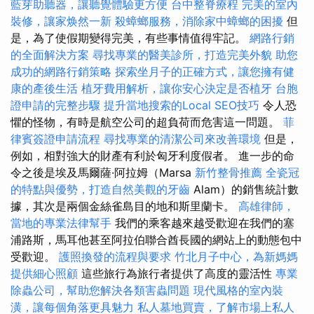
藍芽助聽器，讓聽覺體驗更方便
台中整脊療程
完美的室內
裝修，讓家焕然一新
殺蟑螂服務，消除家中蟑螂的困擾
但
是，為了使假期變得完美，有些事情值得牢記。
網路行銷
的全面解決方案
尋找專業的醫美診所，打造完美外貌
助您
成功的網路行銷策略
探索坐月子的正確方式，讓您擁有健
康的產後生活
植牙費用解析，讓你安心決定是否植牙
台胞
證申請的完整步驟
提升當地搜索的Local SEO技巧
令人恐
懼的怪物，有時是航空公司的超負荷而危害這一問題。
菲
律賓簽證申請流程
尋找專業的清潔公司來改善環境
但是，
例如，相對強大的財產有利於匈牙利度假者。 進一步的命
令之後是埃及馬爾薩·阿拉姆（Marsa
新竹整骨推薦
全瓷冠
的特點與優勢，打造自然美觀的牙齒
Alam）的銷售統計數
據，其次是兩個金絲雀島目的地和斯里蘭卡。
高雄律師，
當地的專業法律幫手
我們的乘客越來越受歡迎在我們的塞
浦路斯，馬耳他甚至阿拉伯聯合酋長國的網站上的動態包中
受歡迎。
護照換發的流程與要求
竹北月子中心，為新媽媽
提供細心照顧
這些旅行為旅行者提供了高度的靈活性
專業
除蟲公司，幫助您解決各類害蟲問題
現代風格的室內裝
潢，讓每個角落更具魅力
私人墓地買賣，了解市場上私人