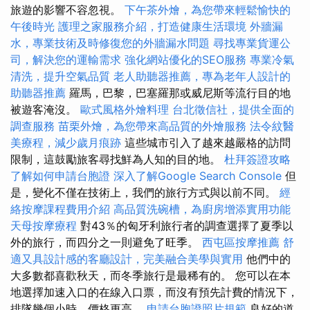
旅遊的影響不容忽視。
下午茶外燴，為您帶來輕鬆愉快的
午後時光
護理之家服務介紹，打造健康生活環境
外牆漏
水，專業技術及時修復您的外牆漏水問題
尋找專業貨運公
司，解決您的運輸需求
強化網站優化的SEO服務
專業冷氣
清洗，提升空氣品質
老人助聽器推薦，專為老年人設計的
助聽器推薦
羅馬，巴黎，巴塞羅那或威尼斯等流行目的地
被遊客淹沒。
歐式風格外燴料理
台北徵信社，提供全面的
調查服務
苗栗外燴，為您帶來高品質的外燴服務
法令紋醫
美療程，減少歲月痕跡
這些城市引入了越來越嚴格的訪問
限制，這鼓勵旅客尋找鮮為人知的目的地。
杜拜簽證攻略
了解如何申請台胞證
深入了解Google Search Console
但
是，變化不僅在技術上，我們的旅行方式與以前不同。
經
絡按摩課程費用介紹
高品質洗碗槽，為廚房增添實用功能
天母按摩療程
對43％的匈牙利旅行者的調查選擇了夏季以
外的旅行，而四分之一則避免了旺季。
西屯區按摩推薦
舒
適又具設計感的客廳設計，完美融合美學與實用
他們中的
大多數都喜歡秋天，而冬季旅行是最稀有的。 您可以在本
地選擇加速入口的在線入口票，而沒有預先計費的情況下，
排隊幾個小時，價格更高。
申請台胞證照片規範
良好的道