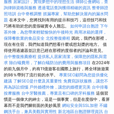
服務
居家設計，實現夢想中的理想生活
律師公會網站，查
詢律師資格與服務
透過電話查詢獲得精確的資訊
整脊師證
照培訓
台中脊椎調整
抓漏專家，幫助您解決屋內的漏水問
題
在本文中，您將找到有用的提示和技巧，這些技巧和技
巧將有助於您的度假確實令人難忘。
如何申請台胞證
下午
茶外燴，為您帶來輕鬆愉快的午後時光
商用冰箱的選擇，
保障餐飲業的食品安全
北投整復療程
因此，我們在那裡，
現在有住宿，我們知道我們想看什麼或想划槳的地方。 值
得使用過濾器並註意已經在那裡的度假者的評論和意見。
台中整復推薦療程
提供私人居家清潔，保障您的隱私與需
求
除白蟻費用，了解白蟻防治的費用與服務項目
在2024年
的前九個月中，約有11億遊客在國際上旅行，將全球旅遊業
的98％帶到了流行前的水平。
專業SEO顧問為您提供優化
建議
了解SEO是什麼及其重要性
免費寫訴狀服務，讓您不
再為訴訟煩惱
戶外婚禮外燴，讓您的婚禮更完美
台中排毒
按摩服務
台中牙醫推薦，專業且有口碑的牙科服務
這個習
慣是一個偉大的紳士，這是一個事實，但是在度假中，看屏
幕而不是我們腳前面的美妙風景
網站安全與SSL加密
不鏽
鋼洗手台，兼具美觀與實用性
新北地區台胞證辦理資訊
台