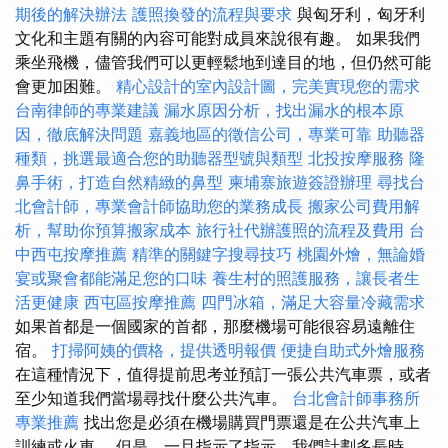
期後的解決辦法
護照換發的流程與要求
與匈牙利，匈牙利
文化和主題有關的內容可能對成員來說很有趣。 如果我們
乘坐飛機，儘管我們可以更輕鬆地到達目的地，但仍然可能
會更加困難。
精心設計的室內設計圖，完美實現您的需求
台南律師的專業建議
漏水原因分析，找出漏水的根本原
因，徹底解決問題
嘉義地區的徵信公司，專業可靠
助聽器
種類，挑選最適合您的助聽器型號與類型
北投按摩服務
隆
鼻手術，打造自然精緻的鼻型
柬埔寨旅遊簽證辦理
尋找台
北會計師，專業會計師協助您的業務成長
搬家公司費用解
析，幫助你預算搬家成本
旅行社代辦護照的流程及費用
台
中西屯按摩推薦
精準的關鍵字搜尋技巧
桃園外燴，無論婚
宴或聚會都能滿足您的口味
養生村的照護服務，讓長者生
活更健康
西屯區按摩推薦
四門冰箱，滿足大容量冷藏需求
如果首都是一個國家的首都，那麼機場可能很容易遠離住
宿。
打掃阿姨的價格，提供透明報價
便捷自助式外燴服務
在這種情況下，值得提前思考並預訂一張公共汽車票，或者
至少知道我們當場尋找什麼公共汽車。
台北會計師事務所
專業推薦
找出您是必須在機場購買門票還是在公共汽車上
訓練或火車。 但是，一旦指示了指示，我們計劃多長時