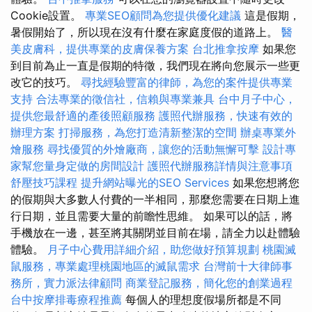
Cookie設置。
專業SEO顧問為您提供優化建議
這是假期，
暑假開始了，所以現在沒有什麼在家庭度假的道路上。
醫
美皮膚科，提供專業的皮膚保養方案
台北推拿按摩
如果您
到目前為止一直是假期的特徵，我們現在將向您展示一些更
改它的技巧。
尋找經驗豐富的律師，為您的案件提供專業
支持
合法專業的徵信社，信賴與專業兼具
台中月子中心，
提供您最舒適的產後照顧服務
護照代辦服務，快速有效的
辦理方案
打掃服務，為您打造清新整潔的空間
辦桌專業外
燴服務
尋找優質的外燴廠商，讓您的活動無懈可擊
設計專
家幫您量身定做的房間設計
護照代辦服務詳情與注意事項
舒壓技巧課程
提升網站曝光的SEO Services
如果您想將您
的假期與大多數人付費的一半相同，那麼您需要在日期上進
行日期，並且需要大量的前瞻性思維。 如果可以的話，將
手機放在一邊，甚至將其關閉並目前在場，請全力以赴體驗
體驗。
月子中心費用詳細介紹，助您做好預算規劃
桃園滅
鼠服務，專業處理桃園地區的滅鼠需求
台灣前十大律師事
務所，實力派法律顧問
商業登記服務，簡化您的創業過程
台中按摩排毒療程推薦
每個人的理想度假場所都是不同