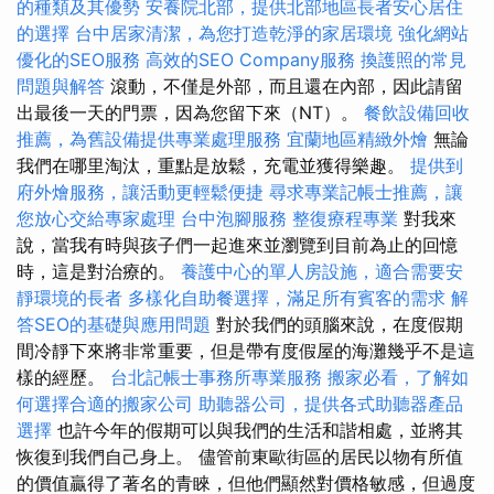
的種類及其優勢
安養院北部，提供北部地區長者安心居住
的選擇
台中居家清潔，為您打造乾淨的家居環境
強化網站
優化的SEO服務
高效的SEO Company服務
換護照的常見
問題與解答
滾動，不僅是外部，而且還在內部，因此請留
出最後一天的門票，因為您留下來（NT）。
餐飲設備回收
推薦，為舊設備提供專業處理服務
宜蘭地區精緻外燴
無論
我們在哪里淘汰，重點是放鬆，充電並獲得樂趣。
提供到
府外燴服務，讓活動更輕鬆便捷
尋求專業記帳士推薦，讓
您放心交給專家處理
台中泡腳服務
整復療程專業
對我來
說，當我有時與孩子們一起進來並瀏覽到目前為止的回憶
時，這是對治療的。
養護中心的單人房設施，適合需要安
靜環境的長者
多樣化自助餐選擇，滿足所有賓客的需求
解
答SEO的基礎與應用問題
對於我們的頭腦來說，在度假期
間冷靜下來將非常重要，但是帶有度假屋的海灘幾乎不是這
樣的經歷。
台北記帳士事務所專業服務
搬家必看，了解如
何選擇合適的搬家公司
助聽器公司，提供各式助聽器產品
選擇
也許今年的假期可以與我們的生活和諧相處，並將其
恢復到我們自己身上。 儘管前東歐街區的居民以物有所值
的價值贏得了著名的青睞，但他們顯然對價格敏感，但過度