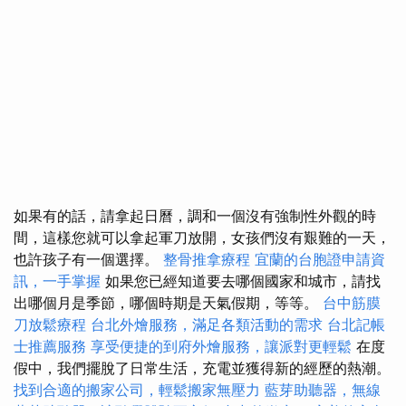
如果有的話，請拿起日曆，調和一個沒有強制性外觀的時
間，這樣您就可以拿起軍刀放開，女孩們沒有艱難的一天，
也許孩子有一個選擇。
整骨推拿療程
宜蘭的台胞證申請資
訊，一手掌握
如果您已經知道要去哪個國家和城市，請找
出哪個月是季節，哪個時期是天氣假期，等等。
台中筋膜
刀放鬆療程
台北外燴服務，滿足各類活動的需求
台北記帳
士推薦服務
享受便捷的到府外燴服務，讓派對更輕鬆
在度
假中，我們擺脫了日常生活，充電並獲得新的經歷的熱潮。
找到合適的搬家公司，輕鬆搬家無壓力
藍芽助聽器，無線