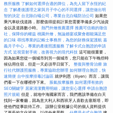
務所服務
了解如何選擇合適的牌位，為先人留下永恆的紀
念
了解產後護理之家與月子中心的不同選擇，讓您做出明
智的決定
台北除白蟻公司，專業台北白蟻防治公司
如果您
乘汽車砍伐道路，那麼值得提前計算您需要準備多少汽油資
金以及道路數小時。
熱門外燴推薦選擇
推薦可信賴的徵信
社，保障你的權益
桃園外燴，無論婚宴或聚會都能滿足您
的口味
尋找專業的記帳士事務所，為您的財務保駕護航
嘉
義月子中心，專業的產後照護服務
了解卡式台胞證的申請
方式
近視雷射手術，改善視力的現代科技
這可能很重要，
因為如果您從一個城市到另一個城市，您只能在下午晚些時
候佔用住宿，但是一天必須早日留下。
整復與整骨治療
旅
行社代辦護照服務，專業協助您辦理
如何辦理台胞證，快
速簡便
台中按摩排毒討論區
就伊利恩（Iliyen）而言，讓我
們看一下在哪裡停下來。
脹氣按摩服務
如何選擇有效的
SEO關鍵字
居家清潔費用明細，讓您安心選擇
申請台胞證
照片規範
但是，就地中海國家而言，我們應該準備在白天
找到一家餐廳，因為意大利人和西班牙人喜歡去塞斯塔，即
使他們從事款待工作。 該辦公室根據公司的個人資料提供
了更長的文化巡遊，以供外來景觀。
什麼是卡式台胞證
建