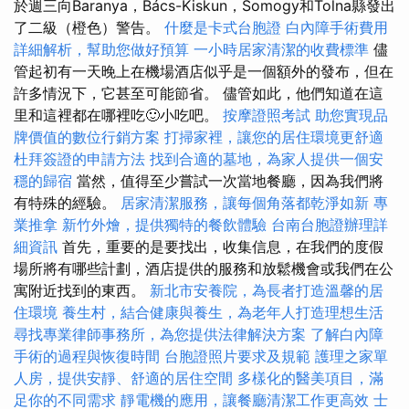
於週三向Baranya，Bács-Kiskun，Somogy和Tolna縣發出
了二級（橙色）警告。
什麼是卡式台胞證
白內障手術費用
詳細解析，幫助您做好預算
一小時居家清潔的收費標準
儘
管起初有一天晚上在機場酒店似乎是一個額外的發布，但在
許多情況下，它甚至可能節省。 儘管如此，他們知道在這
里和這裡都在哪裡吃🙂小吃吧。
按摩證照考試
助您實現品
牌價值的數位行銷方案
打掃家裡，讓您的居住環境更舒適
杜拜簽證的申請方法
找到合適的墓地，為家人提供一個安
穩的歸宿
當然，值得至少嘗試一次當地餐廳，因為我們將
有特殊的經驗。
居家清潔服務，讓每個角落都乾淨如新
專
業推拿
新竹外燴，提供獨特的餐飲體驗
台南台胞證辦理詳
細資訊
首先，重要的是要找出，收集信息，在我們的度假
場所將有哪些計劃，酒店提供的服務和放鬆機會或我們在公
寓附近找到的東西。
新北市安養院，為長者打造溫馨的居
住環境
養生村，結合健康與養生，為老年人打造理想生活
尋找專業律師事務所，為您提供法律解決方案
了解白內障
手術的過程與恢復時間
台胞證照片要求及規範
護理之家單
人房，提供安靜、舒適的居住空間
多樣化的醫美項目，滿
足你的不同需求
靜電機的應用，讓餐廳清潔工作更高效
士