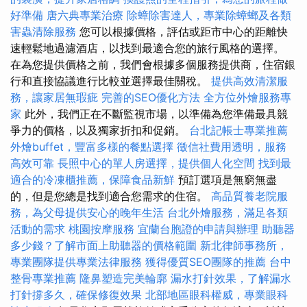
好準備
唐六典專業治療
除蟑除害達人，專業除蟑螂及各類
害蟲清除服務
您可以根據價格，評估或距市中心的距離快
速輕鬆地過濾酒店，以找到最適合您的旅行風格的選擇。
在為您提供價格之前，我們會根據多個服務提供商，住宿銀
行和直接協議進行比較並選擇最佳關稅。
提供高效清潔服
務，讓家居無瑕疵
完善的SEO優化方法
全方位外燴服務專
家
此外，我們正在不斷監視市場，以準備為您準備最具競
爭力的價格，以及獨家折扣和促銷。
台北記帳士專業推薦
外燴buffet，豐富多樣的餐點選擇
徵信社費用透明，服務
高效可靠
長照中心的單人房選擇，提供個人化空間
找到最
適合的冷凍櫃推薦，保障食品新鮮
預訂選項是無窮無盡
的，但是您總是找到適合您需求的住宿。
高品質養老院服
務，為父母提供安心的晚年生活
台北外燴服務，滿足各類
活動的需求
桃園按摩服務
宜蘭台胞證的申請與辦理
助聽器
多少錢？了解市面上助聽器的價格範圍
新北律師事務所，
專業團隊提供專業法律服務
獲得優質SEO團隊的推薦
台中
整骨專業推薦
隆鼻塑造完美輪廓
漏水打針效果，了解漏水
打針撐多久，確保修復效果
北部地區眼科權威，專業眼科