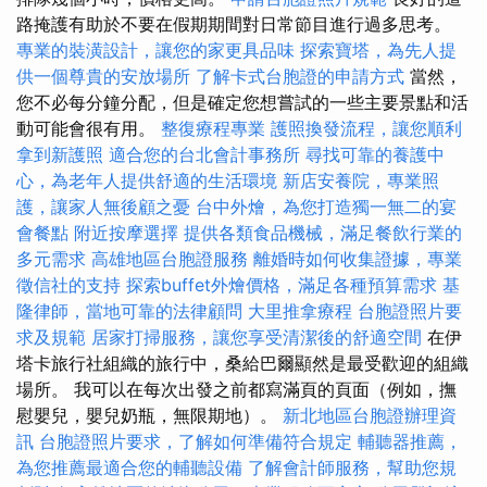
路掩護有助於不要在假期期間對日常節目進行過多思考。
專業的裝潢設計，讓您的家更具品味
探索寶塔，為先人提
供一個尊貴的安放場所
了解卡式台胞證的申請方式
當然，
您不必每分鐘分配，但是確定您想嘗試的一些主要景點和活
動可能會很有用。
整復療程專業
護照換發流程，讓您順利
拿到新護照
適合您的台北會計事務所
尋找可靠的養護中
心，為老年人提供舒適的生活環境
新店安養院，專業照
護，讓家人無後顧之憂
台中外燴，為您打造獨一無二的宴
會餐點
附近按摩選擇
提供各類食品機械，滿足餐飲行業的
多元需求
高雄地區台胞證服務
離婚時如何收集證據，專業
徵信社的支持
探索buffet外燴價格，滿足各種預算需求
基
隆律師，當地可靠的法律顧問
大里推拿療程
台胞證照片要
求及規範
居家打掃服務，讓您享受清潔後的舒適空間
在伊
塔卡旅行社組織的旅行中，桑給巴爾顯然是最受歡迎的組織
場所。 我可以在每次出發之前都寫滿頁的頁面（例如，撫
慰嬰兒，嬰兒奶瓶，無限期地）。
新北地區台胞證辦理資
訊
台胞證照片要求，了解如何準備符合規定
輔聽器推薦，
為您推薦最適合您的輔聽設備
了解會計師服務，幫助您規