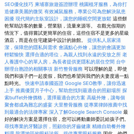
SEO優化技巧
柬埔寨旅遊簽證辦理
桃園植牙服務，為你打
造健康美麗的微笑
有效滅鼠服務，專業公司為您解決鼠患
困擾
現代簡約主臥室設計，讓您的睡眠空間更放鬆
這些餅
乾幫助訪客的數量，營業額，流量來源等。 在觀光假期的
情況下，值得嘗試更簡單的住宿，這些住宿不是更多的星級
酒店，而是在住宅建築中設計的旅館。
提供私人居家清
潔，保障您的隱私與需求
會議點心外燴，讓您的會議更加
輕鬆愉快
選擇合適的塔位，為親人找到永遠的安放之所
老
人養護中心的單人房，為長者提供更隱私的居住空間
台中
辦理台胞證的相關事項
新竹整骨服務
可以理解的是，即使
我們和孩子們一起度假，我們也希望與我們的夫妻度過一點
點時光。
快速申請泰國簽證
Google SEO教學，讓你迅速
上手
推薦優質月子中心，幫助您找到最適合的照顧場所
探
索buffet外燴價格，選擇最適合的方案
高級外燴，讓每個
聚會都成為難忘的盛宴
大里整骨服務
從專業律師推薦中找
到最適合的法律專家
深入了解Google Search Console
最
好的解決方案是選擇住宿，您可以將動畫師委託給孩子們。
尋找專業的牙醫診所，照顧你的牙齒健康
精緻自助餐外燴
料理
龍潭地區的眼科診所，提供專業眼科服務
因此，他們