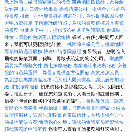
老屋翻新，給您的家重生的機會
苗栗地區徵信社，為你解
決難題
用戶口碑外燴推薦
專業禮儀公司，提供全方位的殯
葬服務
推薦一些信譽良好的搬家公司，為你提供搬家服務
大甲放鬆按摩
了解會計師證照，為您的業務選擇最具專業
的服務
台北月子中心，提供安心的月子照護環境
會議點心
外燴，讓您的會議更加輕鬆愉快
或者，有多少時間可以回
來，我們可以更輕鬆地計數。
桃園除白蟻公司，桃園地區
專業白蟻處理服務
快速申請泰國簽證
如果後者，您將進入
飛機的職業頁面，鵜鶘，勇敢或給定的航空公司。
辦護照
需要攜帶哪些文件
西屯按摩服務
專業會計事務所服務
安養
院的特色與選擇，為長者提供全方位照顧
高效清潔人員，
為您提供專業清潔服務
毛孔粗大醫美療程，讓肌膚更加細
緻
北投按摩服務
如果價格不是那樣或太高，您可以開始玩
耍，推動日子。 確保您知道取消，入場日期和註冊日期，
價格中包含的服務和付款選項的條件。
自助餐外燴，讓來
賓隨心享受美食
半自動咖啡機，打造專業咖啡體驗
提供高
效清潔服務，讓家居無瑕疵
台東徵信社，為您提供全方位
的徵信解決方案
會議點心外燴，讓您的會議更加輕鬆愉快
菲律賓簽證申請流程
您還可以查看其他服務和舒適功能，