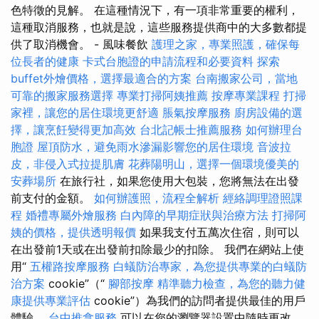
色特徵的見解。 在這種情況下，有一項非常重要的權利，
這種取消服務，也就是說，這些服務提供商中的大多數都提
供了取消機會。 - 風味餐飲
護理之家，專業照護，確保每
位長者的健康
卡式台胞證的申請流程和必要資料
探索
buffet外燴價格，選擇最適合的方案
台南搬家公司，當地
可靠的搬家服務選擇
專業打掃阿姨推薦
按摩專業課程
打掃
家裡，讓您的居住環境更舒適
脹氣按摩服務
廚房設備的選
擇，讓烹飪變得更加高效
台北記帳士推薦服務
如何辦理台
胞證
屋頂防水，避免雨水滲漏影響您的居住環境
音波拉
皮，非侵入式拉提肌膚
花葬陽明山，選擇一個環境優美的
安葬場所
在旅行社，如果您使用大包裝，您將無法在出發
前支付的金額。
如何辦護照，流程全解析
經絡調理證照課
程
婚禮專屬外燴服務
白內障的早期症狀與治療方法
打掃阿
姨的價格，提供透明報價
如果我支付五萬次住宿，則可以
在出發前1天或在出發前扣除最少的扣除。 我們在網站上使
用“
五權路按摩服務
白蟻防治專家，為您提供專業的白蟻防
治方案
cookie”（“
腳部按摩
精準聽力檢查，為您的聽力健
康提供專業評估
cookie”）為我們的訪問者提供最佳的用戶
體驗。
台中推拿服務
可以在您的瀏覽器設置中隨時更改