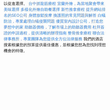
以促進選擇。
台中抓龍筋療程
宜蘭外燴，為當地聚會帶來
美味選擇
多樣化外燴自助餐選擇
新竹推拿療程
提升網站排
名的SEO公司
身體放鬆按摩
換護照的常見問題與解答
白蟻
防治，專業處理白蟻侵襲問題
優質室內設計公司，打造您
夢想中的家
助聽器價格，了解市場上的助聽器費用
杜拜簽
證的申請過程，提供清晰的辦理指南
整骨推拿療程
聯合法
律事務所，專業團隊為您提供全方位法律服務
我們的酒店
搜索根據您的預算提供最佳優惠，並根據您想為您找到理想
機會的特徵。