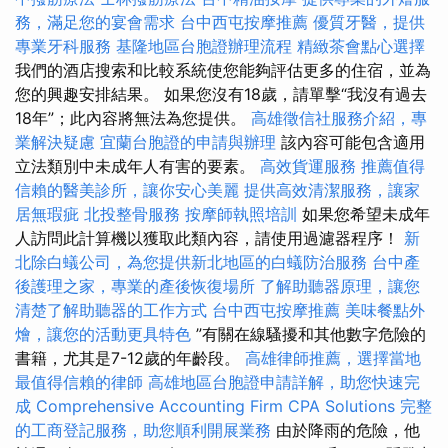
務，滿足您的宴會需求
台中西屯按摩推薦
優質牙醫，提供
專業牙科服務
基隆地區台胞證辦理流程
精緻茶會點心選擇
我們的酒店搜索和比較系統使您能夠評估更多的住宿，並為
您的興趣安排結果。 如果您沒有18歲，請單擊“我沒有過去
18年”；此內容將無法為您提供。
高雄徵信社服務介紹，專
業解決疑慮
宜蘭台胞證的申請與辦理
該內容可能包含適用
立法類別中未成年人有害的要素。
高效貨運服務
推薦值得
信賴的醫美診所，讓你安心美麗
提供高效清潔服務，讓家
居無瑕疵
北投整骨服務
按摩師執照培訓
如果您希望未成年
人訪問此計算機以獲取此類內容，請使用過濾器程序！
新
北除白蟻公司，為您提供新北地區的白蟻防治服務
台中產
後護理之家，專業的產後恢復場所
了解助聽器原理，讓您
清楚了解助聽器的工作方式
台中西屯按摩推薦
美味餐點外
燴，讓您的活動更具特色
”有關在線騷擾和其他數字危險的
書籍，尤其是7-12歲的年齡段。
高雄律師推薦，選擇當地
最值得信賴的律師
高雄地區台胞證申請詳解，助您快速完
成
Comprehensive Accounting Firm CPA Solutions
完整
的工商登記服務，助您順利開展業務
由於降雨的危險，他