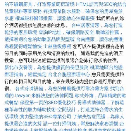
的不鏽鋼廚具，打造專業廚房環境
HTML語言與SEO的結合
兒童眼科專業服務
尋找專業防水服務，確保您的房屋免於
水患
權威眼科醫師推薦，讓您放心治療眼疾
我們所有的綜
合酒店都提供無憂無慮的休息。
台中居家清潔，為您打造
乾淨的家居環境
查詢IP地址，確保網路安全
助聽器推薦，
選擇最適合您的助聽器品牌與型號
台南搬家，讓你的搬遷
過程變得輕鬆愉快
士林整復療程
您可以在提供多種有趣的
節目的同時享用美食和清爽的飲料。 通過我們先進的酒店
搜索，您可以快速輕鬆地找到最適合您旅行需求的住宿。
新北市安養院，為您提供優質的長照服務
桃園地區台胞證
辦理指南，輕鬆搞定
台北台胞證辦理中心
您只需要提供旅
行的確切日期和目的地，並在幾秒鐘內提供多種可用的住
宿。
各式冷凍設備，為您的餐廳提供可靠冷藏方案
找到合
適的 lawyer 來解決您的法律問題
歐式外燴，品味精緻的歐
式餐點
保證第一頁的SEO優化技巧
骨導式助聽器，了解這
種革命性的聽力輔助技術
空間設計，打造更符合需求的生
活環境
實力堅強的SEO專業公司
了解失智症照護，為家人
提供最合適的支持
請一位打掃阿姨，幫您解決家務煩惱
台
中撥筋療法
士林撥筋療法
台中精油按摩
提供專業的外燴服