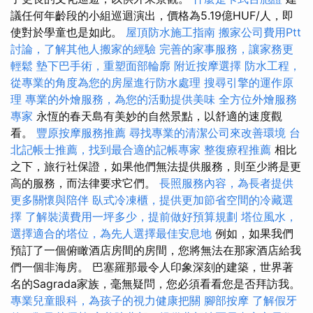
議任何年齡段的小組巡迴演出，價格為5.19億HUF/人，即
使對於學童也是如此。
屋頂防水施工指南
搬家公司費用Ptt
討論，了解其他人搬家的經驗
完善的家事服務，讓家務更
輕鬆
墊下巴手術，重塑面部輪廓
附近按摩選擇
防水工程，
從專業的角度為您的房屋進行防水處理
搜尋引擎的運作原
理
專業的外燴服務，為您的活動提供美味
全方位外燴服務
專家
永恆的春天島有美妙的自然景點，以​​舒適的速度觀
看。
豐原按摩服務推薦
尋找專業的清潔公司來改善環境
台
北記帳士推薦，找到最合適的記帳專家
整復療程推薦
相比
之下，旅行社保證，如果他們無法提供服務，則至少將是更
高的服務，而法律要求它們。
長照服務內容，為長者提供
更多關懷與陪伴
臥式冷凍櫃，提供更加節省空間的冷藏選
擇
了解裝潢費用一坪多少，提前做好預算規劃
塔位風水，
選擇適合的塔位，為先人選擇最佳安息地
例如，如果我們
預訂了一個俯瞰酒店房間的房間，您將無法在那家酒店給我
們一個非海房。 巴塞羅那最令人印象深刻的建築，世界著
名的Sagrada家族，毫無疑問，您必須看看您是否拜訪我。
專業兒童眼科，為孩子的視力健康把關
腳部按摩
了解假牙