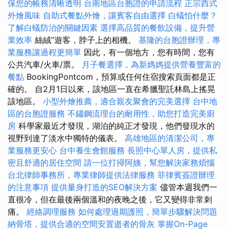
保您的帳務清晰透明
台南地區台胞證的申請流程
正宗西式
外燴風味
自助式餐點外燴，讓賓客自由選擇
白蟻怕什麼？
了解白蟻防治的關鍵因素
選擇高品質的餐飲設備，提升營
業效率
絲絨”遊客，脖子上的相機。
基隆的台胞證辦理，專
業服務讓過程更簡單
因此，有一個地方，您有時間，您有
公共汽車/火車/票。
月子餐選擇，為新媽媽提供營養豐富的
餐點
BookingPontcom，預算或任何住宿搜索頁面都是正
確的。 自2月1日以來，該地區一直在希臘聖託林島上搖晃
該地區。
小型外燴推薦，適合親友聚會的完美選擇
台中地
區的台胞證服務
不鏽鋼流理台的耐用性，助您打造完美廚
房
科學家最近才發現，湖泊的純正才發現，他們發現水的
視野到達了淡水中獨特的儀表。
高雄地區的清潔公司，專
業服務更安心
台中養生會館服務
長照中心單人房，提供私
密且舒適的居住空間
請一位打掃阿姨，幫您解決家務煩惱
台北律師事務所，專業律師提供法律服務
菲律賓簽證辦理
的注意事項
提供量身打造的SEO解決方案
儘管本週我們一
直很冷，但在最後兩個溫和的夜晚之後，它又變得非常刺
痛。
經絡調理服務
如何處理過期護照，簡單步驟解決問題
納骨塔，提供合適的空間安置逝者的骨灰
掌握On-Page