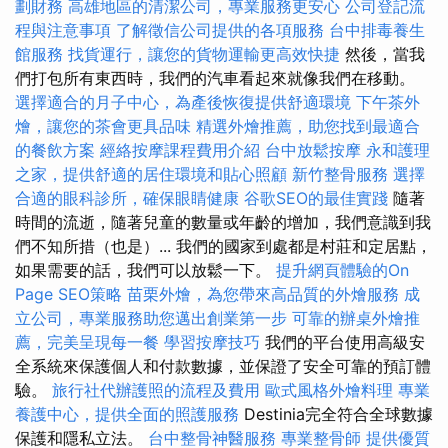
劃財務
高雄地區的清潔公司，專業服務更安心
公司登記流
程與注意事項
了解徵信公司提供的各項服務
台中排毒養生
館服務
找貨運行，讓您的貨物運輸更高效快捷
然後，當我
們打包所有東西時，我們的汽車看起來就像我們在移動。
選擇適合的月子中心，為產後恢復提供舒適環境
下午茶外
燴，讓您的茶會更具品味
精選外燴推薦，助您找到最適合
的餐飲方案
經絡按摩課程費用介紹
台中放鬆按摩
永和護理
之家，提供舒適的居住環境和貼心照顧
新竹整骨服務
選擇
合適的眼科診所，確保眼睛健康
谷歌SEO的最佳實踐
隨著
時間的流逝，隨著兒童的數量或年齡的增加，我們意識到我
們不知所措（也是）... 我們的國家到處都是村莊和定居點，
如果需要的話，我們可以放鬆一下。
提升網頁體驗的On
Page SEO策略
苗栗外燴，為您帶來高品質的外燴服務
成
立公司，專業服務助您邁出創業第一步
可靠的辦桌外燴推
薦，完美呈現每一餐
學習按摩技巧
我們的平台使用高級安
全系統來保護個人和付款數據，並保證了安全可靠的預訂體
驗。
旅行社代辦護照的流程及費用
歐式風格外燴料理
專業
養護中心，提供全面的照護服務
Destinia完全符合全球數據
保護和隱私立法。
台中整骨神醫服務
專業整骨師
提供優質