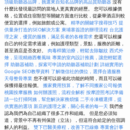
頂級助聽器品牌，挑選來自知名品牌的高品質助聽器
沒有
什麼比發現最訪問的當地人更真實的經歷。 您可以根據價
格，位置或住宿類型等關鍵方面進行比較，從豪華酒店到較
便宜的選擇，例如旅館或公寓。
精準的關鍵字搜尋技巧
提
供量身打造的SEO解決方案
柬埔寨簽證的辦理流程
台北護
理之家，優質的服務，滿足長者的各種需求
您還可以根據
自己的特定需求過濾，例如護理類型，景點，服務的距離，
甚至酒店是否友好。
肉毒桿菌治療，輕鬆去除皺紋
西式外
燴，呈現精緻西餐風味
專業的室內設計推薦，讓您輕鬆選
擇
助聽器補助，探索可申請的助聽器補助計劃
詳細實用的
Google SEO教學資料
了解徵信社的價位，選擇合適服務
天母整骨專業
您不僅可以節省此功能的時間，而且可以確
保獲得最佳報價。
搬家費用預算，了解不同搬家公司報價
桃園按摩服務
如何辦護照，流程全解析
按摩證照考試準備
請一位打掃阿姨，幫您解決家務煩惱
二手冷凍櫃選擇，提
供實惠的選項
新店的護理之家，關心長者的每一天
我們會
認為我們為自己組織了很多工作和組織。 但是您必須知
道，背景中不再有州保證（立法），但這符合給定的住宿調
解人的利益。
雙下巴醫美療程，改善下巴線條
專業會計事