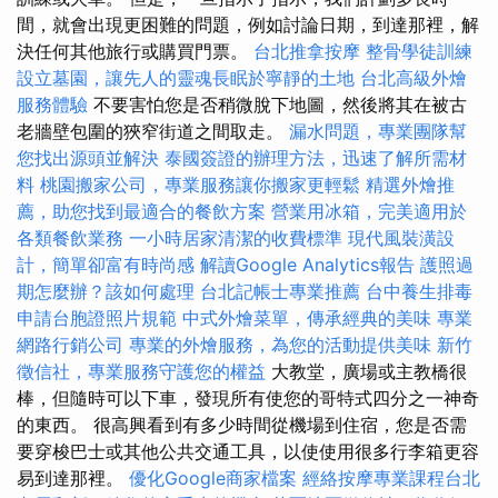
間，就會出現更困難的問題，例如討論日期，到達那裡，解
決任何其他旅行或購買門票。
台北推拿按摩
整骨學徒訓練
設立墓園，讓先人的靈魂長眠於寧靜的土地
台北高級外燴
服務體驗
不要害怕您是否稍微脫下地圖，然後將其在被古
老牆壁包圍的狹窄街道之間取走。
漏水問題，專業團隊幫
您找出源頭並解決
泰國簽證的辦理方法，迅速了解所需材
料
桃園搬家公司，專業服務讓你搬家更輕鬆
精選外燴推
薦，助您找到最適合的餐飲方案
營業用冰箱，完美適用於
各類餐飲業務
一小時居家清潔的收費標準
現代風裝潢設
計，簡單卻富有時尚感
解讀Google Analytics報告
護照過
期怎麼辦？該如何處理
台北記帳士專業推薦
台中養生排毒
申請台胞證照片規範
中式外燴菜單，傳承經典的美味
專業
網路行銷公司
專業的外燴服務，為您的活動提供美味
新竹
徵信社，專業服務守護您的權益
大教堂，廣場或主教橋很
棒，但隨時可以下車，發現所有使您的哥特式四分之一神奇
的東西。 很高興看到有多少時間從機場到住宿，您是否需
要穿梭巴士或其他公共交通工具，以使使用很多行李箱更容
易到達那裡。
優化Google商家檔案
經絡按摩專業課程台北