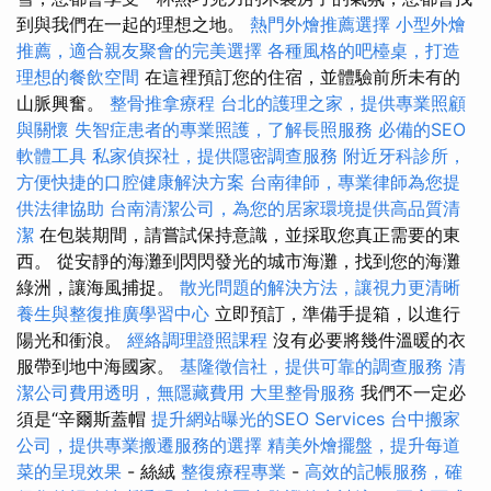
到與我們在一起的理想之地。
熱門外燴推薦選擇
小型外燴
推薦，適合親友聚會的完美選擇
各種風格的吧檯桌，打造
理想的餐飲空間
在這裡預訂您的住宿，並體驗前所未有的
山脈興奮。
整骨推拿療程
台北的護理之家，提供專業照顧
與關懷
失智症患者的專業照護，了解長照服務
必備的SEO
軟體工具
私家偵探社，提供隱密調查服務
附近牙科診所，
方便快捷的口腔健康解決方案
台南律師，專業律師為您提
供法律協助
台南清潔公司，為您的居家環境提供高品質清
潔
在包裝期間，請嘗試保持意識，並採取您真正需要的東
西。 從安靜的海灘到閃閃發光的城市海灘，找到您的海灘
綠洲，讓海風捕捉。
散光問題的解決方法，讓視力更清晰
養生與整復推廣學習中心
立即預訂，準備手提箱，以進行
陽光和衝浪。
經絡調理證照課程
沒有必要將幾件溫暖的衣
服帶到地中海國家。
基隆徵信社，提供可靠的調查服務
清
潔公司費用透明，無隱藏費用
大里整骨服務
我們不一定必
須是“辛爾斯蓋帽
提升網站曝光的SEO Services
台中搬家
公司，提供專業搬遷服務的選擇
精美外燴擺盤，提升每道
菜的呈現效果
- 絲絨
整復療程專業
-
高效的記帳服務，確