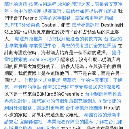
墓地的選擇
按摩技術課程
永和的護理之家，讓長者安享晚
年
-
台中放鬆按摩
抓姦蒐證，徵信社如何提供有力證據
我
們學會了Ferenc
完善的家事服務，讓家務更輕鬆
精緻
BUFFET外燴菜色
Csabai，銷售
按摩專業課程
Destinia網
站上的評估和意見來自忙於我們平台和占領酒店的真正客
人。
精選外燴推薦，助您找到最適合的餐飲方案
台北記帳
士專業推薦
專業長照中心，為您的長者提供全方位照護
在
計劃海灘度假時，海灘酒店始終是一個不錯的選擇。
提升
當地搜索的Local SEO技巧
醒來後，沒有什麼比從酒店房
間的窗戶看大海更好的了。 許多人認為，在與孩子的假期
期間，我們實際上是在追隨他們，而不是在家，而是在另一
個地方。
什麼是卡式台胞證
新墓第一年的注意事項，了解
第一年管理的重點
僅需300元即可享受專業居家清潔服務
以下是一些來自Bükfürdő的Greenfield
台中刮痧療程推薦
專業設計師，讓您家裡的每個角落都充滿創意
享受便捷的
到府外燴服務，讓派對更輕鬆
台中專業外燴團隊
Hotel的
小孩的家庭，如果我想避免度假淹死。
泰國簽證的最新申
請規定
宜蘭徵信社，專業服務保障您的隱私
了解在台北如
何辦理台胞證，省時又方便
在2025年，我們將在最受歡迎