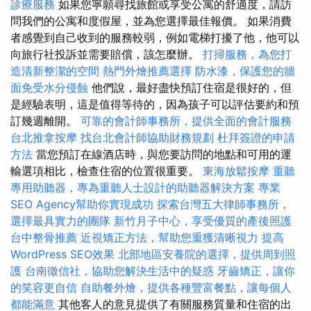
診療服務
如果您寧願尋找旅館或享受公寓的舒適度，請訪
問我們的公寓和度假屋，並為您選擇最佳報價。 如果消費
者感覺到自己收到的服務較弱，例如電梯打擾了他，他可以
向旅行社投訴並需要賠償，該怎麼辦。
打掃服務，為您打
造清新整潔的空間
熱門外燴推薦選擇
防水漆，保護您的牆
面免受水分侵蝕
他們說，最好盡快預訂住宿是很好的，但
是經驗表明，這是值得等待的，因為孩子可以評估要約和預
訂幾週離開。
可靠的會計師事務所，提供全面的會計服務
台北推拿按摩
找台北會計師協助財務規劃
杜拜簽證的申請
方法
當您預訂在線酒店時，與您要訪問的地點和可用的運
輸選項相比，檢查住宿的位置很重要。
東海放鬆按摩
重聽
專用助聽器，專為重聽人士設計的助聽器解決方案
專業
SEO Agency幫助你實現成功
探索台灣五大律師事務所，
選擇最具實力的團隊
新竹月子中心，享受優質的產後照護
台中整骨推薦
近視矯正方法，幫助您重獲清晰視力
提高
WordPress SEO效果
北部地區安養院的選擇，提供周到照
護
台南徵信社，協助您解決生活中的疑惑
牙齒矯正，讓你
的笑容更自信
自助餐外燴，提供各種豐富餐點，讓每個人
都能滿意
其他客人的意見提供了有關服務質量和住宿的出