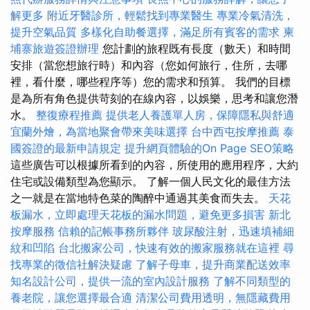
解更多
附近牙醫診所，輕鬆找到專業醫生
專業冷氣清洗，
提升空氣品質
多樣化自助餐選擇，滿足所有賓客的需求
柬
埔寨旅遊簽證辦理
您計劃的旅程既有長度（數天）和時間
安排（當您想旅行時）和內容（您如何旅行，住所，去哪
裡，看什麼，哪些程序等）您的需求和預算。 我們的目標
是為所有角色提供苛刻的在線內容，以娛樂，思考和讓您潛
水。
整復療程推薦
提供老人養護單人房，保障隱私與舒適
宜蘭外燴，為當地聚會帶來美味選擇
台中西屯按摩推薦
泰
國簽證的最新申請規定
提升網頁體驗的On Page SEO策略
這些廣告可以根據所看到的內容，所使用的應用程序，大約
住宅或設備類型為您顯示。 了解一個人民文化的最佳方法
之一就是在當地特色菜的陶醉中通過其美食而失去。
天花
板漏水，立即處理天花板的漏水問題，避免更多損害
新北
按摩服務
信賴的記帳事務所夥伴
玻尿酸注射，迅速填補細
紋和凹陷
台北搬家公司，快速有效的搬家服務就在這裡
尋
找專業的徵信社解決疑慮
了解子母車，提升商業配送效率
知名設計公司，提供一流的室內設計服務
了解不同類型的
養老院，讓您選擇最合適
清潔公司費用透明，無隱藏費用