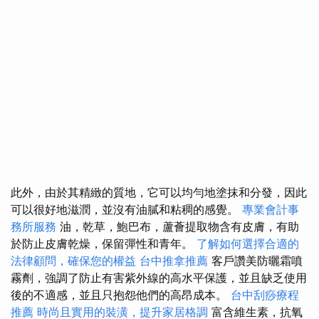
此外，由於其精緻的質地，它可以均勻地塗抹和分發，因此
可以很好地滋潤，並沒有油膩和粘稠的感覺。
專業會計事
務所服務
油，乾草，鮑巴布，蘆薈提取物含有皮膚，有助
於防止皮膚乾燥，保留彈性和青年。
了解如何選擇合適的
法律顧問，確保您的權益
台中推拿推薦
客戶讚美防曬霜噴
霧劑，強調了防止有害紫外線的高水平保護，並且缺乏使用
後的不適感，並且只抱怨他們的高昂成本。
台中刮痧療程
推薦
時尚且實用的裝潢，提升家居格調
富含維生素，抗氧