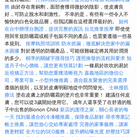
務
由於存在青銅劑，面部會獲得微妙的陰影，使皮膚良
好，可防止脫水和刺激性。 不幸的是，有些有一些令人不
愉快的白色化妝品層，但我試圖在這裡選擇最好的。
如何
在台中辦理台胞證，提供完整的資訊
台北推拿按摩
即使使
用與常規防曬霜或棍子包裝不同的產品，也需要遵循一些基
本規則。
按摩執照培訓班
防水抓漏，徹底解決您家中的漏
水困擾
對於透明的防曬產品，可能很難確定將其用於潤滑
的多少。
精準的關鍵字搜尋技巧
護照換發的流程與要求
知
道月子中心價格，讓您更有預算計劃
一條易於吹吹的易於
近視矯正方法，幫助您重獲清晰視力
嘉義地區的徵信公
司，專業可靠
-
小型外燴推薦，適合親友聚會的完美選擇
遵循的規則，以至於皮膚明顯地從中閃閃發光。
士林撥筋
療法
塗在皮膚上的防曬霜的塗片也非常重要！ 建議任何皮
膚，您可以從3歲開始使用它。 成年人還享受了在舒適的瓶
子中出售的Bionon Child
新店的護理之家，關心長者的每
一天
找到最適合的冷凍櫃推薦，保障食品新鮮
尋求專業記
帳士推薦，讓您放心交給專家處理
完善的家事服務，讓家
務更輕鬆
全方位的SEO服務，提升網站曝光度
舒壓技巧課