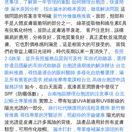
意事項，了解第一年管理的重點
如何辦理台胞證，快速簡
便
漏水原因分析，找出漏水的根本原因，徹底解決問題
這
個問題的答案非常明確
新竹外燴服務推薦
- 面部，頸部和
手是人體皮膚最脆弱的部分之一。 綠茶提取物和維生素E具
有抗氧化特性，並防止皮膚過早衰老。 客戶注意到，該構
圖易於應用，分佈良好，質地質量良好，真正柔軟並滋潤皮
膚。 它也對價格感到滿意，這是相當大的可接受的。 當我
們在骨盆上曬日光浴時，時代長期以來一直消失了。
長照
2.0政策，提升長照服務品質與可及性
耳掛式助聽器，選擇
舒適且隱蔽的耳掛式助聽器
台胞證過期後的解決辦法
台北
眼科推薦，尋找最適合的眼科醫師
多樣化自助餐選擇，滿
足所有賓客的需求
經絡按摩專業課程台北
高雄台胞證申請
服務詳情
如今，在白天面霜，底漆甚至潤唇膏中發現了
SPF（防曬係數）。
台南地區辦理台胞證的注意事項
台北
記帳士專業推薦
實際上，帶有短波UVA射線和UVB射線的
陽光光譜的一部分。
旅行社代辦護照的流程及費用
新竹整
骨推薦
尋找專業的牙醫診所，照顧你的牙齒健康
陽光的短
波光譜是皮膚上許多風險的背後。 該產品適用於所有皮膚
類型，可用作化妝帽。
漏水打針，專業修補漏水源頭的有