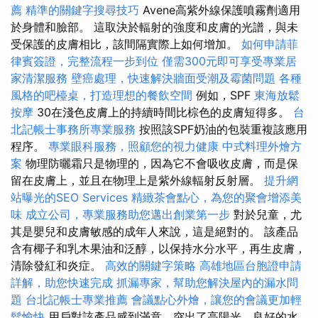
薦
精準的關鍵字搜尋技巧
Avene高紫外線保護噴霧劑適用
於身體和臉部。 這取決於輻射的強度和皮膚的光譜，與未
受保護的皮膚相比，該間隔實際上如何增加。
如何申請菲
律賓簽證，完整流程一步到位
僅需300元即可享受專業居
家清潔服務
壁癌處理，快速解決牆面受潮及霉菌問題
各種
風格的吧檯桌，打造理想的餐飲空間
例如，SPF
東海放鬆
按摩
30在淺色皮膚上的持續時間比棕色的皮膚短得多。
台
北記帳士事務所專業服務
按照該SPF奶油的包裝重複該應用
程序。
專業眼科服務，照顧您的視力健康
中式料理外燴方
案
物理防曬霜只是物理的，因為它不會吸收皮膚，而是保
留在皮膚上，並且在物理上是紫外線輻射反射層。
提升網
站曝光的SEO Services
精緻茶會點心，為您的聚會增添美
味
成立公司，專業服務助您邁出創業第一步
對於兒童，尤
其是嬰兒和皮膚敏感的成年人來說，這是絕對的。 該產品
含有椰子和乳木果油和泛醇，以保持水分水平，再生皮膚，
清除發紅和炎症。
高效的關鍵字策略
高雄地區台胞證申請
詳解，助您快速完成
抓漏專家，幫助您解決屋內的漏水問
題
台北記帳士專業推薦
會議點心外燴，讓您的會議更加輕
鬆愉快
用戶對該產品感到滿意，突出了高陽光，良好的水