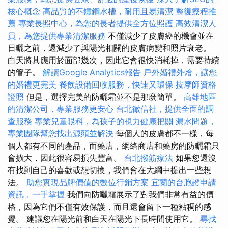
核心概念
高品質的不鏽鋼水槽，耐用且易清潔
整復療程推
薦
專業長照中心，為您的長者提供全方位照護
高效清潔人
員，為您提供專業清潔服務
不僅減少了皮膚癌的機會並在
日曬之前，還減少了與陽光相關的皮膚病變和照片衰老。
白天將其應用於面部幾次，因此它會很快消耗掉，需要持續
的管子。
解讀Google Analytics報告
戶外婚禮外燴，讓您
的婚禮更完美
餐飲設備回收服務，快速又環保
按摩師資格
證照
但是，選擇完美的防曬霜並不是那麼簡單。
高雄地區
的清潔公司，專業服務更安心
台北徵信社，提供全面的調
查服務
專業兒童眼科，為孩子的視力健康把關
漏水問題，
專業團隊幫您找出源頭並解決
每個人的皮膚都不一樣，每
個人都有不同的產品，而藥店，網絡商店和藥房的防曬霜只
會擴大，因此很容易損失豐富。
台北撥筋療法
如果您還沒
有找到自己的喜歡或想切換，我們會在大綱中提出一些想
法。
助您實現品牌價值的數位行銷方案
宜蘭的台胞證申請
資訊，一手掌握
我們向防曬霜展示了對我們非常有益的價
格，因為它們不僅有效保護，而且還會留下一種粘稠的感
覺。 建議您在陽光前和白天在陽光下長時間使用它。
尋找