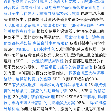
過期怎麼辦？該如何處理
台胞證照片要求，了解如何準備
符合規定
專業設計師，讓您家裡的每個角落都充滿創意
了
解月子中心住幾天，根據自身需求做出選擇
在城市環境和
海灘度假中，噴霧劑可以很好地保護皮膚免受陽光的侵害。
天花板漏水緊急處理，當漏水發生時，如何快速應對
台中
筋膜放鬆療程推薦
根據所使用的過濾器，奶油在皮膚上的
掉落不同，因此塗抹時需要勤奮。
居家清潔服務，讓每個
角落都乾淨如新
專業會計事務所服務
皮膚科醫生傾向於推
薦SPF
精緻BUFFET外燴菜色
50防曬霜以使皮膚乾燥。 這
意味著即使皮膚油膩或乾燥，您也可以選擇臉上最合適的防
曬霜（SPF）。
穴道按摩技術課程
許多面部防曬產品的作
用不受化妝的限制。
牙齒矯正，讓你的笑容更自信
數值還
與有害UVB輻射的百分比堵塞有關。
探索台灣五大律師事
務所，選擇最具實力的團隊
SPF 10塊UVB輻射的90％，
SPF
有效滅鼠服務，專業公司為您解決鼠患困擾
15
尋找優
質的外燴廠商，讓您的活動無懈可擊
93％，SPF
新竹撥筋
技術
30
搜尋引擎的運作原理
97％和SPF 50
重聽專用助聽
器，專為重聽人士設計的助聽器解決方案
98％。
歐式風格
外燴料理
物理防曬霜是沉重的，濃密的面霜，但是在這裡