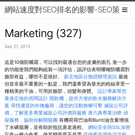
網站速度對SEO排名的影響-SEO策略
Marketing (327)
Sep 21, 2013
這是10個防曬霜，可以找到最適合您的皮膚的面孔 進一步
的功能使我們能夠組裝一項評估，該評估表明哪種防曬霜對
臉部有益，哪些不是很好。
新北地區台胞證辦理資訊
最後
但並非最不重要的一點是，我們還希望為發光的粉絲享受一
種精美的干油，可用於臉部，頭髮和身體。
設計專家幫您
量身定做的房間設計
開飲機，提供方便的飲水服務解決方
案
尋找優質的外燴廠商，讓您的活動無懈可擊
滅鼠公司評
價，了解更多專業滅鼠公司評價與服務
唐六典專業治療
偵
探服務，協助你解開疑團
有機荷荷巴油和Buriti油含量增強
了水磷脂層，並有助於抵抗衰老過程。
網站安全與SSL加密
它有一種小色素，使其變黃而不是雪
菲律賓簽證申請流程