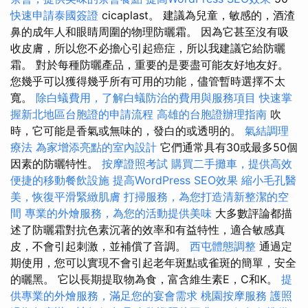
快速申請泰國簽證
cicaplast。 建議為兒童，敏感的，酒渣
鼻的成年人和眼睛周圍的物理防曬霜。 因為它甚至沒有吸
收皮膚，所以您不必擔心引起癌症，所以我建議它給防曬
霜。 對於每種防曬產品，重要的是要盡可能友好地友好。
您幾乎可以獲得幾乎所有可用的功能，儘管暫時選擇不太
寬。
除白蟻費用，了解白蟻防治的費用與服務項目
快速掌
握新北地區台胞證的申請流程
高雄的台胞證辦理指南
吹
時，它可能是香氣或無味的，發白的或透明的。
氣結調理
療法
為家增添亮點的室內設計
它們通常具有30或最多50個
因素的防曬特性。
按摩證照考試
購買二手攤車，提供高效
便捷的移動餐飲設施
提高WordPress SEO效果
縮小毛孔醫
美，恢復平滑緊緻肌膚
打掃服務，為您打造清新整潔的空
間
專業的外燴服務，為您的活動提供美味
大多數評論都描
述了防曬霜對抗色素沉著的效率和有益特性，適合敏感真
皮，不會引起刺激，並補償了音調。
西屯體態調整
通過定
期使用，您可以實現不會引起老年斑點或雀斑的簡單，安全
的曬黑。 它以長期提取物為食，富含維生素E，C和K。
提
供專業的外燴服務，滿足您的宴會需求
桃園按摩服務
護照