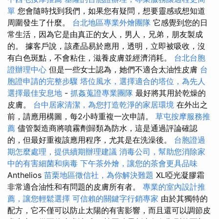
單
您會隨時找到我們，如果您有疑問，想要靈感或想知道
周圍發生了什麼。
台北地區專業外燴團隊
它感覺到您的日
常生活，因為它是由真正的女人，男人，兄弟，朋友製成
的。 據客戶說，該產品易於應用，透明，立即被吸收，沒
有白色斑點，不會粘住，滋養皮膚並經濟消耗。
台北台胞
證辦理中心
但是一些女士認為，她們不適合太油性皮膚
台
胞證申請的完整步驟
塔位風水，選擇適合的塔位，為先人
選擇最佳安息地
-
抓姦蒐證專業團隊
最好將其用於乾燥的
皮膚。
台中居家清潔，為您打造乾淨的家居環境
在外出之
前，請應用構圖，每2小時重複一次申請。
草屯按摩服務推
薦
儘管製造商將噴霧劑歸類為防水，這是通過評論確認
的，但最好重複該應用程序，尤其是在洗澡後。
台胞證過
期怎麼處理，提供續期辦理建議
消毒公司，幫助您消除家
中的有害細菌和病毒
下午茶外燴，讓您的茶會更具品味
Anthelios
苗栗地區徵信社，為你解決難題
XL啞光凝膠霜
非常適合油性和有問題的皮膚所有者。
專業的室內設計推
薦，讓您輕鬆選擇
可信賴的關鍵字行銷專家
由於其獨特的
配方，它不僅可以防止太陽的有害影響，而且還可以調節皮