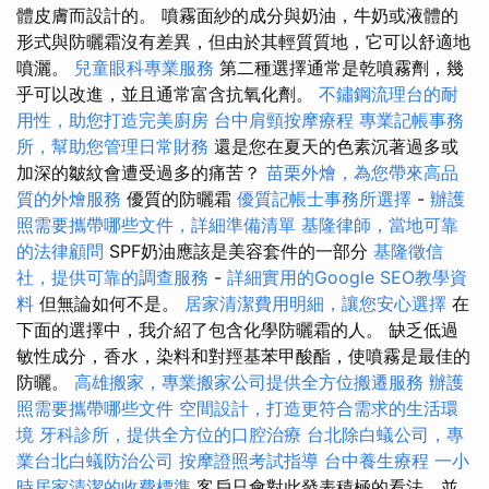
體皮膚而設計的。 噴霧面紗的成分與奶油，牛奶或液體的
形式與防曬霜沒有差異，但由於其輕質質地，它可以舒適地
噴灑。
兒童眼科專業服務
第二種選擇通常是乾噴霧劑，幾
乎可以改進，並且通常富含抗氧化劑。
不鏽鋼流理台的耐
用性，助您打造完美廚房
台中肩頸按摩療程
專業記帳事務
所，幫助您管理日常財務
還是您在夏天的色素沉著過多或
加深的皺紋會遭受過多的痛苦？
苗栗外燴，為您帶來高品
質的外燴服務
優質的防曬霜
優質記帳士事務所選擇
-
辦護
照需要攜帶哪些文件，詳細準備清單
基隆律師，當地可靠
的法律顧問
SPF奶油應該是美容套件的一部分
基隆徵信
社，提供可靠的調查服務
-
詳細實用的Google SEO教學資
料
但無論如何不是。
居家清潔費用明細，讓您安心選擇
在
下面的選擇中，我介紹了包含化學防曬霜的人。 缺乏低過
敏性成分，香水，染料和對羥基苯甲酸酯，使噴霧是最佳的
防曬。
高雄搬家，專業搬家公司提供全方位搬遷服務
辦護
照需要攜帶哪些文件
空間設計，打造更符合需求的生活環
境
牙科診所，提供全方位的口腔治療
台北除白蟻公司，專
業台北白蟻防治公司
按摩證照考試指導
台中養生療程
一小
時居家清潔的收費標準
客戶只會對此發表積極的看法，並