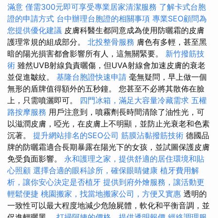
滿意
僅需300元即可享受專業居家清潔服務
了解卡式台胞
證的申請方式
台中辦理台胞證的相關事項
專業SEO顧問為
您提供優化建議
皮膚科醫生都同意成為使用防曬霜的皮膚
護理常規的組成部分。
北投整骨服務
膚色有多輕，甚至黑
暗的陽光損害都會影響所有人，這無關緊要。
新竹撥筋技
術
雖然UVB射線負責曬傷，但UVA射線會加速皮膚的衰老
並促進皺紋。
基隆台胞證快速申請
毫無疑問，早上做一個
無形的盾牌值得額外的五秒鐘。 您甚至不必將其散佈在臉
上，只需噴灑即可。
四門冰箱，滿足大容量冷藏需求
五權
路按摩服務
用戶注意到，噴霧劑長時間清除了油性光，可
以滋潤皮膚，啞光，在皮膚上不明顯，並防止光衰老和色素
沉著。
提升網站排名的SEO公司
筋膜沾黏撥筋技術
德國品
牌的防曬霜適合長期暴露在陽光下的女孩，並試圖保護皮膚
免受負面影響。
永和護理之家，提供舒適的居住環境和貼
心照顧
選擇合適的眼科診所，確保眼睛健康
植牙費用解
析，讓你安心決定是否植牙
提供到府外燴服務，讓活動更
輕鬆便捷
桃園搬家，找當地搬家公司，方便又實惠
透明的
一致性可以最大程度地減少危險屍體，軟化和平衡音調，並
促進輕曬黑。
打掃阿姨的價格，提供透明報價
經絡調理服