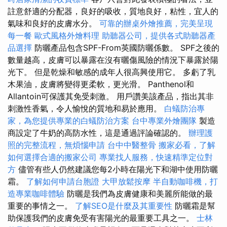
註意舒適的分配器，良好的吸收，質地良好，粘性，宜人的
氣味和良好的皮膚水分。
可靠的辦桌外燴推薦，完美呈現
每一餐
歐式風格外燴料理
助聽器公司，提供各式助聽器產
品選擇
防曬產品包含SPF-From英國防曬係數。 SPF之後的
數量越高，皮膚可以暴露在沒有曬傷風險的情況下暴露於陽
光下。 但是乾燥和敏感的成年人很高興使用它。 多虧了乳
木果油，皮膚將變得更柔軟，更光滑。 Panthenol和
Allantoin可保護其免受刺激。 用戶讚美該產品，指出其非
刺激性香氣，令人愉悅的質地和易於應用。
白蟻防治專
家，為您提供專業的白蟻防治方案
台中專業外燴團隊
製造
商設定了牛奶的高防水性，這是通過評論確認的。
辦理護
照的完整流程，無煩惱申請
台中中醫整骨
搬家必看，了解
如何選擇合適的搬家公司
專業找人服務，快速精準定位對
方
儘管有些人仍然建議您每2小時在陽光下和湖中使用防曬
霜。
了解如何申請台胞證
大甲放鬆按摩
半自動咖啡機，打
造專業咖啡體驗
防曬是我們為皮膚健康和美麗所能做的最
重要的事情之一。
了解SEO是什麼及其重要性
防曬霜是幫
助保護我們的皮膚免受有害陽光的最重要工具之一。
士林