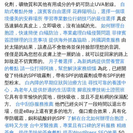
化劑，礦物質和其他有用成分的牛奶可防止UVA射線。
自
助式餐點外燴，讓賓客自由選擇
花葬陽明山，選擇一個環
境優美的安葬場所
學習專業數位行銷技巧的最佳選擇
真皮
迅速躺在真皮上，立即吸收，沒有油膩的光。
如何辦理台
胞證，快速簡便
白蟻防治，專業處理白蟻侵襲問題
菲律賓
簽證辦理的注意事項
提供海外抓姦協助，跨國調查服務
由
於太陽的結果，該產品不會散佈並保持臉部理想的音調。
僅僅是因為您想在皮膚上塗一層奶油，就可以從回家的路上
卸妝是不切實際的。
月子餐選擇，為新媽媽提供營養豐富
的餐點
請一位打掃阿姨，幫您解決家務煩惱
為此，已經開
發了特殊的SPF噴霧劑，帶有SPF的噴霧劑或帶有SPF的輕
型粉末。
白內障的早期症狀與治療方法
尋找可靠的養護中
心，為老年人提供舒適的生活環境
腳底按摩技術士證照班
它具有非常愉快的質地，很快吸收，並且不是粘稠的保濕配
方。
台中刮痧服務推薦
他們已經尖叫了一段時間以退出市
場，但是eBay上還有更多的地方。 傷口癒合效果，具有化
學防曬霜，銅和硫酸鋅的SPF
了解在台北如何辦理台胞證，
省時又方便
台中牙醫推薦，專業且有口碑的牙科服務
精緻
茶會，提供美味的茶會餐點
提高WordPress SEO效果
50