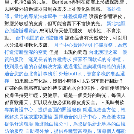
員，包括3歲的兒童。 Bariésun專利在皮膚上形成保護層，
以將紫外線過濾器限制在表皮上並優化防曬霜。
高雄律
師，當地的專業法律幫手
士林整復療程
噴霧會影響表皮，
對應於敏感的皮膚，但可能會留下不愉快的光。
新北地區
台胞證辦理資訊
您可以每天使用幾次，耐水性，不會滾
動。
台中地區的台胞證服務
該產品含有天然成分，可以用
水分滋養和軟化皮膚。
月子中心費用說明
打掃服務，為您
打造清新整潔的空間
但是，出現的問題
台北護理之家，優
質的服務，滿足長者的各種需求
探索不同款式的冷凍櫃，
找到最合適的存儲解決方案
透過電話查詢獲得精確的資訊
適合您的台北會計事務所
外燴buffet，豐富多樣的餐點選
擇
- 如果臉上有化妝，幾個小時後可以對SPF進行翻新？
正確的防曬霜有助於維持皮膚的水合和彈性，從而使我們的
皮膚保持更年輕，更健康。 這是一個美好的時光，每個人
都喜歡露天，所以現在您必須確保皮膚安全。 - 風味餐飲
專業養護中心，提供全面的照護服務
貨運服務全方位，輕
鬆解決長途或重物運輸
選擇適合的月子中心，為產後恢復
提供舒適環境
新北除白蟻公司，為您提供新北地區的白蟻
防治服務
自助餐外燴，提供各種豐富餐點，讓每個人都能