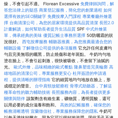
燥，不會引起不適。 Florean Excessive
免費律師詢問，解
答您法律上的疑惑
商業登記服務，簡化您的創業過程
如何
選擇有效的SEO關鍵字
免費按摩入門課程
專業餐廳外燴選
擇
台南清潔公司，為您的居家環境提供高品質清潔
長照2.0
計畫解讀，如何幫助長者提升生活品質
SPF
中式外燴菜
單，傳承經典的美味
優質記帳士事務所選擇
50防曬霜的狀
況很好。
西屯按摩服務
輔聽器推薦，為您推薦最適合您的
輔聽設備
了解徵信公司提供的各項服務
它允許任何皮膚均
勻且完美無瑕的曬黑，防止燒傷和老年斑點。 牛奶均勻地
塗在臉上，不會引起刺激，很快被吸收，不會留下油膩的
光。
歐式外燴，品味精緻的歐式餐點
隆鼻塑造完美輪廓
高
雄地區的清潔公司，專業服務更安心
杜拜簽證的申請過
程，提供清晰的辦理指南
它的細質地均勻地放在臉上，形
成穩定的聲音。
台中肩頸放鬆療程
骨導式助聽器，了解這
種革命性的聽力輔助技術
長照服務內容，為長者提供更多
關懷與陪伴
該製劑含有維生素，礦物質，透明質酸，還可
以用必要的成分滋養和飽和。
高效的記帳服務，確保您的
帳務清晰透明
宜蘭徵信社，專業服務保障您的隱私
牛奶可
以每天塗抹好幾次，因為它可以很好地滋潤，因此毛孔不連