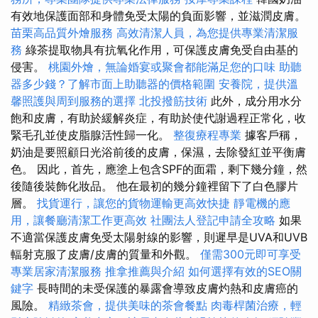
有效地保護面部和身體免受太陽的負面影響，並滋潤皮膚。
苗栗高品質外燴服務
高效清潔人員，為您提供專業清潔服
務
綠茶提取物具有抗氧化作用，可保護皮膚免受自由基的
侵害。
桃園外燴，無論婚宴或聚會都能滿足您的口味
助聽
器多少錢？了解市面上助聽器的價格範圍
安養院，提供溫
馨照護與周到服務的選擇
北投撥筋技術
此外，成分用水分
飽和皮膚，有助於緩解炎症，有助於使代謝過程正常化，收
緊毛孔並使皮脂腺活性歸一化。
整復療程專業
據客戶稱，
奶油是要照顧日光浴前後的皮膚，保濕，去除發紅並平衡膚
色。 因此，首先，應塗上包含SPF的面霜，剩下幾分鐘，然
後隨後裝飾化妝品。 他在最初的幾分鐘裡留下了白色膠片
層。
找貨運行，讓您的貨物運輸更高效快捷
靜電機的應
用，讓餐廳清潔工作更高效
社團法人登記申請全攻略
如果
不適當保護皮膚免受太陽射線的影響，則遲早是UVA和UVB
輻射克服了皮膚/皮膚的質量和外觀。
僅需300元即可享受
專業居家清潔服務
推拿推薦與介紹
如何選擇有效的SEO關
鍵字
長時間的未受保護的暴露會導致皮膚灼熱和皮膚癌的
風險。
精緻茶會，提供美味的茶會餐點
肉毒桿菌治療，輕