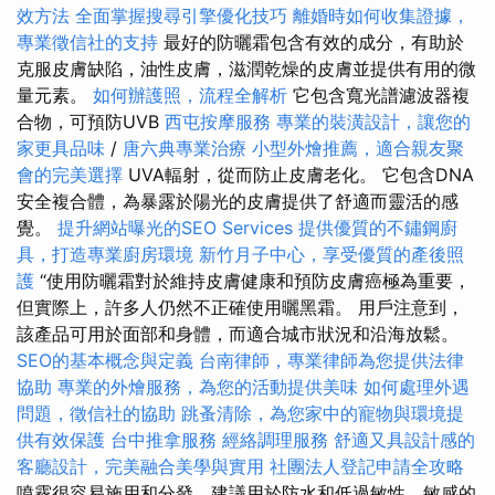
效方法
全面掌握搜尋引擎優化技巧
離婚時如何收集證據，
專業徵信社的支持
最好的防曬霜包含有效的成分，有助於
克服皮膚缺陷，油性皮膚，滋潤乾燥的皮膚並提供有用的微
量元素。
如何辦護照，流程全解析
它包含寬光譜濾波器複
合物，可預防UVB
西屯按摩服務
專業的裝潢設計，讓您的
家更具品味
/
唐六典專業治療
小型外燴推薦，適合親友聚
會的完美選擇
UVA輻射，從而防止皮膚老化。 它包含DNA
安全複合體，為暴露於陽光的皮膚提供了舒適而靈活的感
覺。
提升網站曝光的SEO Services
提供優質的不鏽鋼廚
具，打造專業廚房環境
新竹月子中心，享受優質的產後照
護
“使用防曬霜對於維持皮膚健康和預防皮膚癌極為重要，
但實際上，許多人仍然不正確使用曬黑霜。 用戶注意到，
該產品可用於面部和身體，而適合城市狀況和沿海放鬆。
SEO的基本概念與定義
台南律師，專業律師為您提供法律
協助
專業的外燴服務，為您的活動提供美味
如何處理外遇
問題，徵信社的協助
跳蚤清除，為您家中的寵物與環境提
供有效保護
台中推拿服務
經絡調理服務
舒適又具設計感的
客廳設計，完美融合美學與實用
社團法人登記申請全攻略
噴霧很容易施用和分發，建議用於防水和低過敏性，敏感的