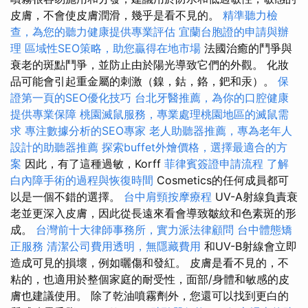
皮膚，不會使皮膚潤滑，幾乎是看不見的。
精準聽力檢
查，為您的聽力健康提供專業評估
宜蘭台胞證的申請與辦
理
區域性SEO策略，助您贏得在地市場
法國治癒的鬥爭與
衰老的斑點鬥爭，並防止由於陽光導致它們的外觀。 化妝
品可能會引起重金屬的刺激（鎳，鈷，鉻，鈀和汞）。
保
證第一頁的SEO優化技巧
台北牙醫推薦，為你的口腔健康
提供專業保障
桃園滅鼠服務，專業處理桃園地區的滅鼠需
求
專注數據分析的SEO專家
老人助聽器推薦，專為老年人
設計的助聽器推薦
探索buffet外燴價格，選擇最適合的方
案
因此，有了這種過敏，Korff
菲律賓簽證申請流程
了解
白內障手術的過程與恢復時間
Cosmetics的任何成員都可
以是一個不錯的選擇。
台中肩頸按摩療程
UV-A射線負責衰
老並更深入皮膚，因此從長遠來看會導致皺紋和色素斑的形
成。
台灣前十大律師事務所，實力派法律顧問
台中體態矯
正服務
清潔公司費用透明，無隱藏費用
和UV-B射線會立即
造成可見的損壞，例如曬傷和發紅。 皮膚是看不見的，不
粘的，也適用於整個家庭的耐受性，面部/身體和敏感的皮
膚也建議使用。 除了乾油噴霧劑外，您還可以找到更白的