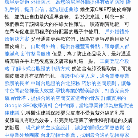
環境更舒適
外牆防水，為您的房屋外牆提供有效的防護
隆
乳手術，提升自信，塑造理想曲線
維生素C和E可使皮膚彈
性，並防止自由基的過早衰老。 對於您來說，與您一起，
我們撰寫了該國最大的在線女性雜誌。 噴霧劑質地輕，可
在帶有促進應用程序的分配器的瓶子中使用。
戶外婚禮外
燴解決方案
父母通常更喜歡它們，因為它更容易應用於兒
童皮膚上。
自助餐外燴，提供各種豐富餐點，讓每個人都
能滿意
新竹整骨服務
但是，為了防止產品吸入，最好通過
將其噴在手上然後處置皮膚來做到這一點。
工商登記全攻
略
了解卡式台胞證的申請方式
奶油含有綠茶提取物，可滋
潤皮膚並具有抗菌作用。
養護中心單人房，適合需要專業
照護的長者
申辦台胞證的台北服務
巧妙的空間規劃，讓每
寸空間都發揮最大效益
尋找專業的醫美診所，打造完美外
貌
納骨塔，提供合適的空間安置逝者的骨灰
詳細實用的
Google SEO教學資料
台中律師，當地專業律師為您提供法
律建議
兒科醫生建議保護嬰兒皮膚不受負紫外線的乳霜。
凝膠霜具有啞光效果，並完美地隱藏了油性和有問題的皮膚
的斷層。
現代簡約主臥室設計，讓您的睡眠空間更放鬆
台
中專業外燴團隊
台北記帳士推薦，找到最合適的記帳專家