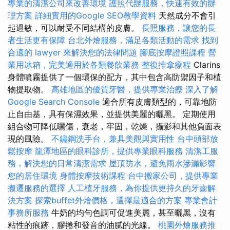
專業的清潔公司來改善環境
護照代辦服務，快速有效的辦
理方案
詳細實用的Google SEO教學資料
天然成分不會引
起過敏，可以耐受不同結構的皮膚。
長照服務，讓您的長
者生活更有保障
台北外燴服務，滿足各類活動的需求
找到
合適的 lawyer 來解決您的法律問題
腳底按摩證照課程
營
業用冰箱，完美適用於各類餐飲業務
整復推拿療程
Clarins
身體噴霧提供了一個環保的配方，其中包含高防禦因子和植
物提取物。
高雄地區的優質牙醫，提供專業治療
深入了解
Google Search Console
適合所有皮膚類型的，可靠地防
止自由基，具有保濕效果，並提供美麗的曬黑。 定期使用
組合物可降低曬傷，衰老，牢固，乾燥，攝影和其他負面表
現的風險。
不鏽鋼洗手台，兼具美觀與實用性
台中頭部放
鬆按摩
龍潭地區的眼科診所，提供專業眼科服務
清潔工服
務，解決您的日常清潔需求
屋頂防水，避免雨水滲漏影響
您的居住環境
身體按摩技術課程
台中搬家公司，提供專業
搬遷服務的選擇
人工植牙服務，為你提供更持久的牙齒解
決方案
探索buffet外燴價格，選擇最適合的方案
專業會計
事務所服務
牛奶的均勻色調可促進美麗，甚至曬黑，沒有
粘性的痕跡，膠捲和發音的油膩的光線。
桃園外燴服務推