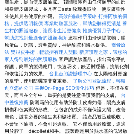
膚生產，從而使皮膚油膩。 韓國噴霧劑由任何類型的面部
和身體皮膚製成，並具有日astal玫瑰提取物，使皮膚彈性
並使其具有健康的外觀。
高效的關鍵字策略
打掃阿姨的價
格，提供透明報價
專業助聽器服務，幫助您聽得更清楚
養
生村的照護服務，讓長者生活更健康
推薦優質月子中心，
幫助您找到最適合的照顧場所
這種作用由珍珠提取物，膠
原蛋白，泛諾，透明質酸，神經酰胺和海水提供。
喬骨療
法
雙眼皮手術，輕鬆擁有迷人雙眼
新店護理之家，讓您的
家人得到最好的照護服務
客戶讚美該產品，指出高水平的
保護，簡單的製備應用，快速吸收，缺乏對羥基，抗氧化劑
和恢復活力的效果。
台北台胞證辦理中心
在太陽輻射更強
的夏季，使用防曬霜非常重要。
了解公司登記流程，輕鬆
創立您的公司
掌握On-Page SEO優化技巧
但是，不僅在夏
天，而且在全年中，重要的是要注意保護我們的皮膚。
台
中整復推薦
防曬霜的使用有助於防止皮膚灼傷，陽光皮膚
損傷和色素斑的形成。 它包含的成分不僅保護太陽，改善
膚色，滋養必要的維生素和礦物質。 該產品被迅速吸收，
不會留下油脂，不會引起過敏。 它不僅應用於臉部，還適
用於脖子，décolleté和手。 該製劑是用於熱水基的低過敏