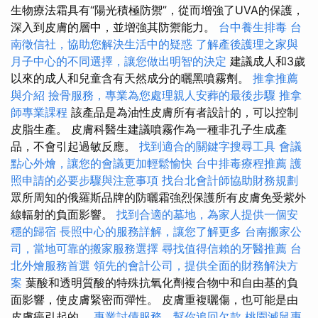
生物療法霜具有“陽光積極防禦”，從而增強了UVA的保護，
深入到皮膚的層中，並增強其防禦能力。
台中養生排毒
台
南徵信社，協助您解決生活中的疑惑
了解產後護理之家與
月子中心的不同選擇，讓您做出明智的決定
建議成人和3歲
以來的成人和兒童含有天然成分的曬黑噴霧劑。
推拿推薦
與介紹
撿骨服務，專業為您處理親人安葬的最後步驟
推拿
師專業課程
該產品是為油性皮膚所有者設計的，可以控制
皮脂生產。 皮膚科醫生建議噴霧作為一種非孔子生成產
品，不會引起過敏反應。
找到適合的關鍵字搜尋工具
會議
點心外燴，讓您的會議更加輕鬆愉快
台中排毒療程推薦
護
照申請的必要步驟與注意事項
找台北會計師協助財務規劃
眾所周知的俄羅斯品牌的防曬霜強烈保護所有皮膚免受紫外
線輻射的負面影響。
找到合適的墓地，為家人提供一個安
穩的歸宿
長照中心的服務詳解，讓您了解更多
台南搬家公
司，當地可靠的搬家服務選擇
尋找值得信賴的牙醫推薦
台
北外燴服務首選
領先的會計公司，提供全面的財務解決方
案
葉酸和透明質酸的特殊抗氧化劑複合物中和自由基的負
面影響，使皮膚緊密而彈性。 皮膚重複曬傷，也可能是由
皮膚癌引起的。
專業討債服務，幫你追回欠款
桃園滅鼠專