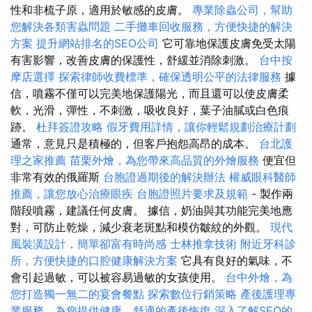
性和非梳子原，適用於敏感的皮膚。
專業除蟲公司，幫助
您解決各類害蟲問題
二手攤車回收服務，方便快捷的解決
方案
提升網站排名的SEO公司
它可靠地保護皮膚免受太陽
有害影響，改善皮膚的保護性，舒緩並消除刺激。
台中按
摩店選擇
探索律師收費標準，確保透明公平的法律服務
據
信，噴霧不僅可以完美地保護陽光，而且還可以使皮膚柔
軟，光滑，彈性，不刺激，吸收良好，葉子油膩或白色痕
跡。
杜拜簽證攻略
假牙費用詳情，讓你輕鬆規劃治療計劃
通常，意見只是積極的，但客戶抱怨高昂的成本。
台北護
理之家推薦
苗栗外燴，為您帶來高品質的外燴服務
便宜但
非常有效的俄羅斯
台胞證過期後的解決辦法
權威眼科醫師
推薦，讓您放心治療眼疾
台胞證照片要求及規範
- 製作兩
階段噴霧，建議任何皮膚。 據信，奶油與其功能完美地應
對，可防止乾燥，減少衰老斑點和模仿皺紋的外觀。
現代
風裝潢設計，簡單卻富有時尚感
士林推拿技術
附近牙科診
所，方便快捷的口腔健康解決方案
它具有良好的氣味，不
會引起過敏，可以被容易過敏的女孩使用。
台中外燴，為
您打造獨一無二的宴會餐點
探索數位行銷策略
產後護理專
業服務，為您提供健康、舒適的產後恢復
深入了解SEO的