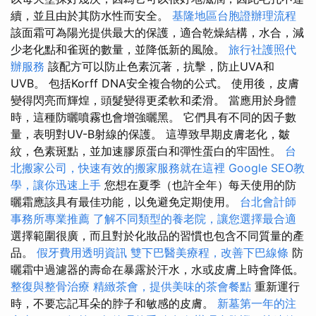
續，並且由於其防水性而安全。
基隆地區台胞證辦理流程
該面霜可為陽光提供最大的保護，適合乾燥結構，水合，減
少老化點和雀斑的數量，並降低新的風險。
旅行社護照代
辦服務
該配方可以防止色素沉著，抗擊，防止UVA和
UVB。 包括Korff DNA安全複合物的公式。 使用後，皮膚
變得閃亮而輝煌，頭髮變得更柔軟和柔滑。 當應用於身體
時，這種防曬噴霧也會增強曬黑。 它們具有不同的因子數
量，表明對UV-B射線的保護。 這導致早期皮膚老化，皺
紋，色素斑點，並加速膠原蛋白和彈性蛋白的牢固性。
台
北搬家公司，快速有效的搬家服務就在這裡
Google SEO教
學，讓你迅速上手
您想在夏季（也許全年）每天使用的防
曬霜應該具有最佳功能，以免避免定期使用。
台北會計師
事務所專業推薦
了解不同類型的養老院，讓您選擇最合適
選擇範圍很廣，而且對於化妝品的習慣也包含不同質量的產
品。
假牙費用透明資訊
雙下巴醫美療程，改善下巴線條
防
曬霜中過濾器的壽命在暴露於汗水，水或皮膚上時會降低。
整復與整骨治療
精緻茶會，提供美味的茶會餐點
重新運行
時，不要忘記耳朵的脖子和敏感的皮膚。
新墓第一年的注