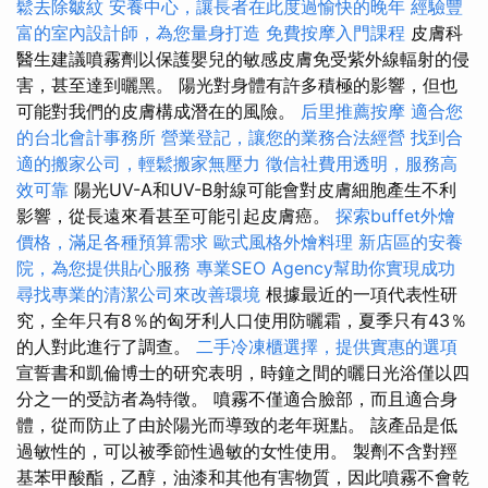
鬆去除皺紋
安養中心，讓長者在此度過愉快的晚年
經驗豐
富的室內設計師，為您量身打造
免費按摩入門課程
皮膚科
醫生建議噴霧劑以保護嬰兒的敏感皮膚免受紫外線輻射的侵
害，甚至達到曬黑。 陽光對身體有許多積極的影響，但也
可能對我們的皮膚構成潛在的風險。
后里推薦按摩
適合您
的台北會計事務所
營業登記，讓您的業務合法經營
找到合
適的搬家公司，輕鬆搬家無壓力
徵信社費用透明，服務高
效可靠
陽光UV-A和UV-B射線可能會對皮膚細胞產生不利
影響，從長遠來看甚至可能引起皮膚癌。
探索buffet外燴
價格，滿足各種預算需求
歐式風格外燴料理
新店區的安養
院，為您提供貼心服務
專業SEO Agency幫助你實現成功
尋找專業的清潔公司來改善環境
根據最近的一項代表性研
究，全年只有8％的匈牙利人口使用防曬霜，夏季只有43％
的人對此進行了調查。
二手冷凍櫃選擇，提供實惠的選項
宣誓書和凱倫博士的研究表明，時鐘之間的曬日光浴僅以四
分之一的受訪者為特徵。 噴霧不僅適合臉部，而且適合身
體，從而防止了由於陽光而導致的老年斑點。 該產品是低
過敏性的，可以被季節性過敏的女性使用。 製劑不含對羥
基苯甲酸酯，乙醇，油漆和其他有害物質，因此噴霧不會乾