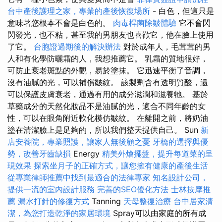
台中產後護理之家，專業的產後恢復場所
- 白色，但這只是
意味著您根本不會是白色的。
肉毒桿菌除皺體驗
它不會閃
閃發光，也不粘，甚至我的男朋友也喜歡它，他在臉上使用
了它。
台胞證過期後的解決辦法
對於成年人，毛茸茸的男
人和有化學防曬霜的人，我想推薦它。 乳霜的質地很好，
可防止衰老斑點的外觀，易於塗抹。 它迅速平衡了音調，
沒有油膩的光，可以補償皺紋。 該製劑含有透明質酸，還
可以保護皮膚衰老，通過有用的成分滋潤和滋養牠。 基於
草藥成分的天然化妝品不是油膩的光，適合不同年齡的女
性，可以在眼角附近軟化模仿皺紋。 在離開之前，將奶油
塗在清潔臉上是足夠的，所以我們整天提供自己。 Sun
新
店安養院，專業照護，讓家人無後顧之憂
牙橋的選擇與優
勢，改善牙齒缺損
Energy
精美外燴擺盤，提升每道菜的呈
現效果
探索坐月子的正確方式，讓您擁有健康的產後生活
從專業律師推薦中找到最適合的法律專家
知名設計公司，
提供一流的室內設計服務
完善的SEO優化方法
士林按摩推
薦
漏水打針的修復方式
Tanning
天母整復治療
台中居家清
潔，為您打造乾淨的家居環境
Spray可以由家庭的所有成