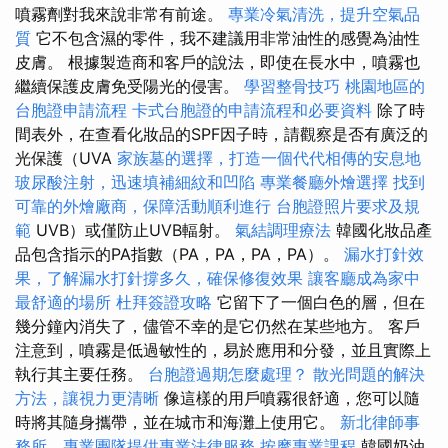
噴霧劑對我來說非常有前途。
專業冷氣清洗，提升空氣品
質
它不包含濕的零件，我不建議用非常油性的感覺為油性
皮膚。 根據製造商和客戶的說法，即使在長水中，噴霧也
繼續保護皮膚免受陽光的侵害。
學習整骨技巧
桃園地區的
台胞證申請流程
卡式台胞證的申請流程和必要資料
除了時
間表外，在查看化妝品的SPF因子時，請觀察是否有廣泛的
光保護（UVA
家族墓的選擇，打造一個代代相傳的安息地
玻尿酸注射，迅速填補細紋和凹陷
專業餐廳外燴選擇
找到
可靠的外燴廠商，保障活動順利進行
台胞證照片要求及規
範
UVB）或僅防止UVB輻射。
氣結調理療法
韓國化妝品產
品包含指示的PA指數（PA，PA，PA，PA）。
漏水打針效
果，了解漏水打針撐多久，確保修復效果
讓客廳成為家中
最舒適的場所
杜拜簽證攻略
它留下了一個白色的層，但在
幾分鐘內消失了，儘管不幸的是它仍然在某些地方。 客戶
注意到，噴霧是低過敏性的，易於應用和分發，並且實際上
執行其主要任務。
台胞證過期怎麼處理？
散光問題的解決
方法，讓視力更清晰
像這樣的用戶噴霧很舒適，您可以隨
時將其隨身攜帶，並在城市和海灘上使用它。
新北律師事
務所，專業團隊提供專業法律服務
按摩專業課程
韓國奶油