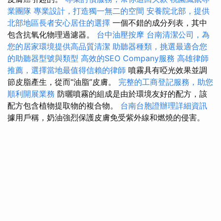
業團隊
專業設計，打造獨一無二的空間
安養院北部，提供
北部地區長者安心居住的選擇
一個不錯的成分列表，其中
包含抗氧化物理過濾器。
台中油壓按摩
台南清潔公司，為
您的居家環境提供高品質清潔
助聽器種類，挑選最適合您
的助聽器型號與類型
高效的SEO Company服務
高雄律師
推薦，選擇當地最值得信賴的律師
噴霧具有啞光效果並調
節皮脂產生，從而“油脂”皮膚。
完整的工商登記服務，助您
順利開展業務
防曬噴霧的組成是由於環境友好的配方，該
配方包含植物提取物的複合物。
台南台胞證辦理詳細資訊
據用戶稱，奶油強烈保護皮膚免受紫外線和燃燒的侵害。