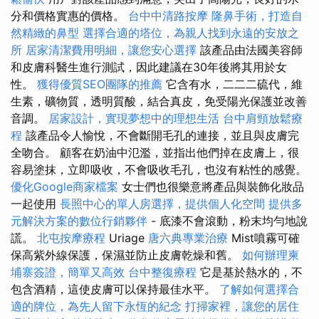
分和價格實惠的價格。
台中中清路按摩
隆鼻手術，打造自
然精緻的鼻型
選擇合適的塔位，為親人找到永遠的安放之
所
居家清潔費用明細，讓您安心選擇
該產品由法國美容師
和皮膚科醫生進行測試，因此建議在30年後將其用於女
性。
獲得優質SEO團隊的推薦
它含有水，二二二硫代，維
生素，礦物質，透明質酸，結合真皮，免受陽光保護並改善
音調。
居家設計，實現夢想中的理想生活
台中肩頸放鬆療
程
該產品令人愉悅，不會斷開毛孔的連接，並且與皮膚完
全吻合。 顧客在奶油中氾濫，並指出他們掉在皮膚上，很
容易塗抹，立即吸收，不會吸收毛孔，也沒有粘性的感覺。
優化Google商家檔案
女士們也很樂意將產品與裝飾化妝品
一起使用
長照中心的單人房選擇，提供個人化空間
提供多
元解決方案的數位行銷夥伴
- 底漆不會滾動，粉末均勻地說
謊。
北屯按摩療程
Uriage
唐六典專業治療
Mist噴霧可確
保高紫外線保護，保濕並防止皮膚乾燥和舊。
如何辦理柬
埔寨簽證，簡單又高效
台中整復療程
它是基於熱水的，不
包含酒精，這使皮膚可以保持最佳水平。
了解如何選擇合
適的牌位，為先人留下永恆的紀念
打掃家裡，讓您的居住