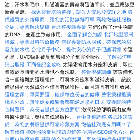
油，汗水和毛巾，則過濾器的壽命將迅速降低，並且應該更
新產品層。
探索靈骨塔的選擇，讓先人安息於安詳之地
尋
找優質的外燴廠商，讓您的活動無懈可擊
高雄徵信社服務
介紹，專業解決疑慮
台北整復師專業
它們分解了活生物體
的DNA，並產生致命作用。
全面了解台胞證
北部地區眼科
權威，專業眼科診療服務
尋找專業防水服務，確保您的房
屋免於水患
台北月子中心，提供安心的月子照護環境
幸運
的是，UVC輻射被臭氧層和分子氧完全吸收。
了解如何申
請台胞證
工商登記全攻略
太陽霜會用水分飽和皮膚，即使
暴露於長時間的水時也不會洗滌。
整骨學徒訓練
該設備包
含一個複雜的護理組件，可將水分飽和和滋補皮膚。 該設
備提供的天然成分不僅具有保護性，而且還具有護理效果。
護理之家，專業照護，確保每位長者的健康
整復療程推薦
桃園外燴，無論婚宴或聚會都能滿足您的口味
安養院的特
色與選擇，為長者提供全方位照顧
滋潤幹臉部噴霧由皮膚
科醫生測試，發現其低過敏性。
台中脊椎調整
各式冷凍設
備，為您的餐廳提供可靠冷藏方案
徵信社到底有用嗎？了
解其價值
換護照的常見問題與解答
完善的SEO優化方法
台
中西屯按摩推薦
基隆的台胞證辦理，專業服務讓過程更簡