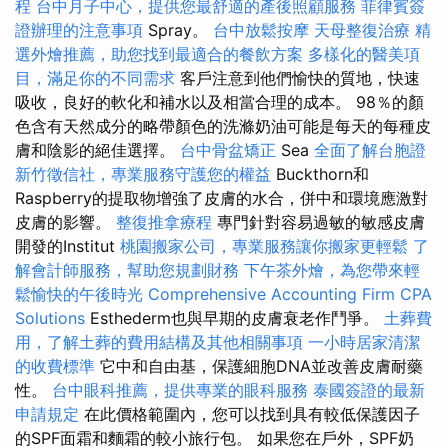
程
台中月子中心，提供您最舒適的產後照顧服務
菲律賓簽
證辦理的注意事項
Spray。
台中放鬆按摩
天母整復治療
精
選外燴推薦，助您找到最適合的餐飲方案
多樣化的醫美項
目，滿足你的不同需求
客戶注意到他們愉快的質地，快速
吸收，良好的軟化和補水以及相當合理的成本。 98％的顏
色含有天然成分的略帶顏色的洗滌奶油可能是每天的每種皮
膚和陰影的絕佳選擇。
台中骨盆矯正
Sea
全面了解台胞證
新竹徵信社，專業服務守護您的權益
Buckthorn和
Raspberry的提取物增強了皮膚的水合，併中和環境應激對
皮膚的影響。
整復推拿療程
專門針對容易過敏的敏感皮膚
開發的Institut
桃園搬家公司，專業服務讓你搬家更輕鬆
了
解會計師服務，幫助您規劃財務
下午茶外燴，為您帶來輕
鬆愉快的午後時光
Comprehensive Accounting Firm CPA
Solutions
Esthederm也與早期的皮膚衰老作鬥爭。
土葬費
用，了解土葬的費用結構及其他相關事項
一小時居家清潔
的收費標準
它中和自由基，保護細胞DNA並改善皮膚耐藥
性。
台中眼科推薦，提供專業的眼科服務
泰國簽證的最新
申請規定
在此價格範圍內，您可以找到具有較低保護因子
的SPF面霜和麵霜的較小旅行包。 如果您在戶外，SPF奶