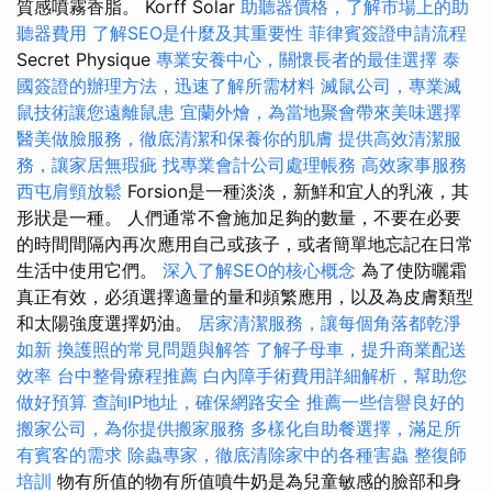
質感噴霧香脂。 Korff Solar
助聽器價格，了解市場上的助
聽器費用
了解SEO是什麼及其重要性
菲律賓簽證申請流程
Secret Physique
專業安養中心，關懷長者的最佳選擇
泰
國簽證的辦理方法，迅速了解所需材料
滅鼠公司，專業滅
鼠技術讓您遠離鼠患
宜蘭外燴，為當地聚會帶來美味選擇
醫美做臉服務，徹底清潔和保養你的肌膚
提供高效清潔服
務，讓家居無瑕疵
找專業會計公司處理帳務
高效家事服務
西屯肩頸放鬆
Forsion是一種淡淡，新鮮和宜人的乳液，其
形狀是一種。 人們通常不會施加足夠的數量，不要在必要
的時間間隔內再次應用自己或孩子，或者簡單地忘記在日常
生活中使用它們。
深入了解SEO的核心概念
為了使防曬霜
真正有效，必須選擇適量的量和頻繁應用，以及為皮膚類型
和太陽強度選擇奶油。
居家清潔服務，讓每個角落都乾淨
如新
換護照的常見問題與解答
了解子母車，提升商業配送
效率
台中整骨療程推薦
白內障手術費用詳細解析，幫助您
做好預算
查詢IP地址，確保網路安全
推薦一些信譽良好的
搬家公司，為你提供搬家服務
多樣化自助餐選擇，滿足所
有賓客的需求
除蟲專家，徹底清除家中的各種害蟲
整復師
培訓
物有所值的物有所值噴牛奶是為兒童敏感的臉部和身