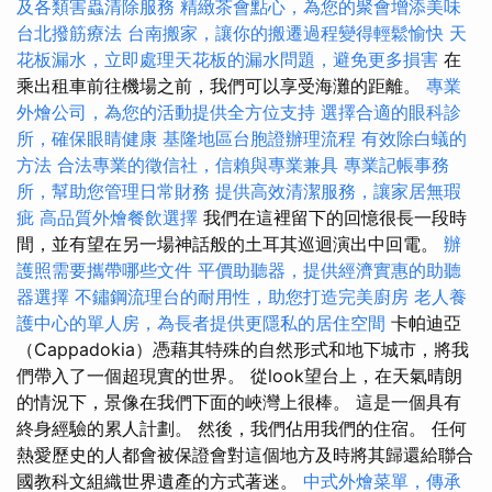
及各類害蟲清除服務
精緻茶會點心，為您的聚會增添美味
台北撥筋療法
台南搬家，讓你的搬遷過程變得輕鬆愉快
天
花板漏水，立即處理天花板的漏水問題，避免更多損害
在
乘出租車前往機場之前，我們可以享受海灘的距離。
專業
外燴公司，為您的活動提供全方位支持
選擇合適的眼科診
所，確保眼睛健康
基隆地區台胞證辦理流程
有效除白蟻的
方法
合法專業的徵信社，信賴與專業兼具
專業記帳事務
所，幫助您管理日常財務
提供高效清潔服務，讓家居無瑕
疵
高品質外燴餐飲選擇
我們在這裡留下的回憶很長一段時
間，並有望在另一場神話般的土耳其巡迴演出中回電。
辦
護照需要攜帶哪些文件
平價助聽器，提供經濟實惠的助聽
器選擇
不鏽鋼流理台的耐用性，助您打造完美廚房
老人養
護中心的單人房，為長者提供更隱私的居住空間
卡帕迪亞
（Cappadokia）憑藉其特殊的自然形式和地下城市，將我
們帶入了一個超現實的世界。 從look望台上，在天氣晴朗
的情況下，景像在我們下面的峽灣上很棒。 這是一個具有
終身經驗的累人計劃。 然後，我們佔用我們的住宿。 任何
熱愛歷史的人都會被保證會對這個地方及時將其歸還給聯合
國教科文組織世界遺產的方式著迷。
中式外燴菜單，傳承