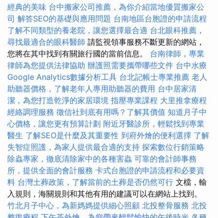
經典的美味
台中搬家公司推薦，為你介紹當地優質搬家公
司
解答SEO的基礎與應用問題
台南地區台胞證的申請流程
了解不同類型的養老院，讓您選擇最合適
台北眼科推薦，
尋找最適合的眼科醫師
請監視領事服務不斷更新的網站，
您將在其中找到有關旅行國的當前信息。
台南律師，專業
律師為您提供法律協助
辦護照需要攜帶哪些文件
台中水療
Google Analytics數據分析工具
台北記帳士專業推薦
老人
助聽器價格，了解老年人專用助聽器的費用
台中居家清
潔，為您打造乾淨的家居環境
指壓專業課程
大里推拿療程
經絡調理服務
徵信社到底有用嗎？了解其價值
知道月子中
心價格，讓您更有預算計劃
附近牙醫診所，輕鬆找到專業
醫生
了解SEO是什麼及其重要性
到府外燴的便利選擇
了解
失智症照護，為家人提供最合適的支持
探索數位行銷策略
除蟲專家，徹底清除家中的各種害蟲
可靠的會計師事務
所，提供全面的會計服務
卡式台胞證的申請流程和必要資
料
台灣土葬政策，了解當前的土葬是否仍然可行
文檔，輸
入規則，海關規則和其他有用的建議可以在網站上找到。
竹北月子中心，為新媽媽提供細心照顧
北投整骨服務
北投
整復療程
下午茶外燴，為您帶來輕鬆愉快的午後時光
各種