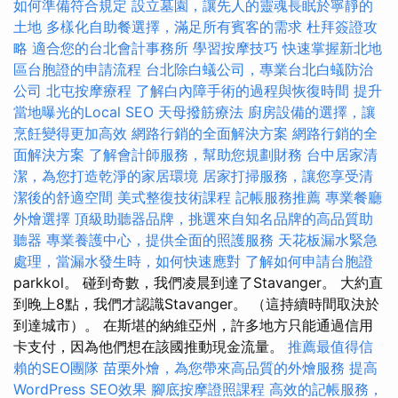
如何準備符合規定
設立墓園，讓先人的靈魂長眠於寧靜的
土地
多樣化自助餐選擇，滿足所有賓客的需求
杜拜簽證攻
略
適合您的台北會計事務所
學習按摩技巧
快速掌握新北地
區台胞證的申請流程
台北除白蟻公司，專業台北白蟻防治
公司
北屯按摩療程
了解白內障手術的過程與恢復時間
提升
當地曝光的Local SEO
天母撥筋療法
廚房設備的選擇，讓
烹飪變得更加高效
網路行銷的全面解決方案
網路行銷的全
面解決方案
了解會計師服務，幫助您規劃財務
台中居家清
潔，為您打造乾淨的家居環境
居家打掃服務，讓您享受清
潔後的舒適空間
美式整復技術課程
記帳服務推薦
專業餐廳
外燴選擇
頂級助聽器品牌，挑選來自知名品牌的高品質助
聽器
專業養護中心，提供全面的照護服務
天花板漏水緊急
處理，當漏水發生時，如何快速應對
了解如何申請台胞證
parkkol。 碰到奇數，我們凌晨到達了Stavanger。 大約直
到晚上8點，我們才認識Stavanger。 （這持續時間取決於
到達城市）。 在斯堪的納維亞州，許多地方只能通過信用
卡支付，因為他們想在該國推動現金流量。
推薦最值得信
賴的SEO團隊
苗栗外燴，為您帶來高品質的外燴服務
提高
WordPress SEO效果
腳底按摩證照課程
高效的記帳服務，