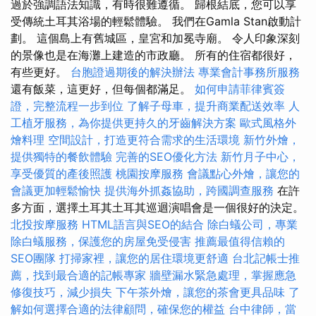
過於強調語法知識，有時很難遵循。 歸根結底，您可以享
受傳統土耳其浴場的輕鬆體驗。 我們在Gamla Stan啟動計
劃。 這個島上有舊城區，皇宮和加冕寺廟。 令人印象深刻
的景像也是在海灘上建造的市政廳。 所有的住宿都很好，
有些更好。
台胞證過期後的解決辦法
專業會計事務所服務
還有飯菜，這更好，但每個都滿足。
如何申請菲律賓簽
證，完整流程一步到位
了解子母車，提升商業配送效率
人
工植牙服務，為你提供更持久的牙齒解決方案
歐式風格外
燴料理
空間設計，打造更符合需求的生活環境
新竹外燴，
提供獨特的餐飲體驗
完善的SEO優化方法
新竹月子中心，
享受優質的產後照護
桃園按摩服務
會議點心外燴，讓您的
會議更加輕鬆愉快
提供海外抓姦協助，跨國調查服務
在許
多方面，選擇土耳其土耳其巡迴演唱會是一個很好的決定。
北投按摩服務
HTML語言與SEO的結合
除白蟻公司，專業
除白蟻服務，保護您的房屋免受侵害
推薦最值得信賴的
SEO團隊
打掃家裡，讓您的居住環境更舒適
台北記帳士推
薦，找到最合適的記帳專家
牆壁漏水緊急處理，掌握應急
修復技巧，減少損失
下午茶外燴，讓您的茶會更具品味
了
解如何選擇合適的法律顧問，確保您的權益
台中律師，當