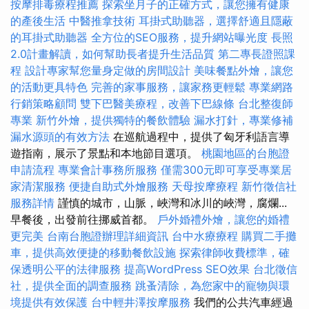
按摩排毒療程推薦
探索坐月子的正確方式，讓您擁有健康
的產後生活
中醫推拿技術
耳掛式助聽器，選擇舒適且隱蔽
的耳掛式助聽器
全方位的SEO服務，提升網站曝光度
長照
2.0計畫解讀，如何幫助長者提升生活品質
第二專長證照課
程
設計專家幫您量身定做的房間設計
美味餐點外燴，讓您
的活動更具特色
完善的家事服務，讓家務更輕鬆
專業網路
行銷策略顧問
雙下巴醫美療程，改善下巴線條
台北整復師
專業
新竹外燴，提供獨特的餐飲體驗
漏水打針，專業修補
漏水源頭的有效方法
在巡航過程中，提供了匈牙利語言導
遊指南，展示了景點和本地節目選項。
桃園地區的台胞證
申請流程
專業會計事務所服務
僅需300元即可享受專業居
家清潔服務
便捷自助式外燴服務
天母按摩療程
新竹徵信社
服務詳情
謹慎的城市，山脈，峽灣和冰川的峽灣，腐爛...
早餐後，出發前往挪威首都。
戶外婚禮外燴，讓您的婚禮
更完美
台南台胞證辦理詳細資訊
台中水療療程
購買二手攤
車，提供高效便捷的移動餐飲設施
探索律師收費標準，確
保透明公平的法律服務
提高WordPress SEO效果
台北徵信
社，提供全面的調查服務
跳蚤清除，為您家中的寵物與環
境提供有效保護
台中輕井澤按摩服務
我們的公共汽車經過