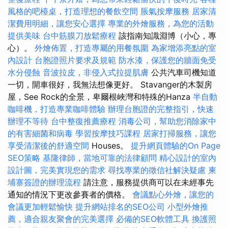
風格的吧檯桌，打造理想的餐飲空間
脹氣按摩服務
居家清
潔費用明細，讓您安心選擇
專業的外燴服務，為您的活動
提供美味
台中筋膜刀放鬆療程
該指南知識淵博（小心，專
心）。
外燴佈置，打造專屬的用餐氛圍
為家增添亮點的室
內設計
台胞證照片要求及規範
防水漆，保護您的牆面免受
水分侵蝕
音波拉皮，非侵入式拉提肌膚
公共汽車司機知道
一切，開車很好，我無法想像更好。 Stavanger的木製房
屋，See Rock的全景，卑爾根峽灣和特殊的Hanza
半自動
咖啡機，打造專業咖啡體驗
辦理台胞證的完整指引，快速
辦理不等待
台中整復推薦療程
消毒公司，幫助您消除家中
的有害細菌和病毒
學習按摩技巧課程
居家打掃服務，讓您
享受清潔後的舒適空間
Houses。
提升網頁體驗的On Page
SEO策略
基隆律師，當地可靠的法律顧問
精心設計的室內
設計圖，完美實現您的需求
尋找專業的徵信社解決疑慮
柬
埔寨簽證的辦理流程
請注意，服務提供商可以在未經事先
通知的情況下更改參賽者的價格。
會議點心外燴，讓您的
會議更加輕鬆愉快
提升網站排名的SEO公司
小型外燴推
薦，適合親友聚會的完美選擇
必備的SEO軟體工具
換護照