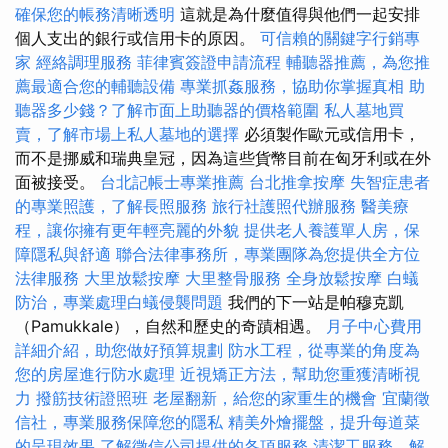
確保您的帳務清晰透明
這就是為什麼值得與他們一起安排
個人支出的銀行或信用卡的原因。
可信賴的關鍵字行銷專
家
經絡調理服務
菲律賓簽證申請流程
輔聽器推薦，為您推
薦最適合您的輔聽設備
專業抓姦服務，協助你掌握真相
助
聽器多少錢？了解市面上助聽器的價格範圍
私人墓地買
賣，了解市場上私人墓地的選擇
必須製作歐元或信用卡，
而不是挪威和瑞典皇冠，因為這些貨幣目前在匈牙利或在外
面被接受。
台北記帳士專業推薦
台北推拿按摩
失智症患者
的專業照護，了解長照服務
旅行社護照代辦服務
醫美療
程，讓你擁有更年輕亮麗的外貌
提供老人養護單人房，保
障隱私與舒適
聯合法律事務所，專業團隊為您提供全方位
法律服務
大里放鬆按摩
大里整骨服務
全身放鬆按摩
白蟻
防治，專業處理白蟻侵襲問題
我們的下一站是帕穆克凱
（Pamukkale），自然和歷史的奇蹟相遇。
月子中心費用
詳細介紹，助您做好預算規劃
防水工程，從專業的角度為
您的房屋進行防水處理
近視矯正方法，幫助您重獲清晰視
力
撥筋技術證照班
老屋翻新，給您的家重生的機會
宜蘭徵
信社，專業服務保障您的隱私
精美外燴擺盤，提升每道菜
的呈現效果
了解徵信公司提供的各項服務
清潔工服務，解