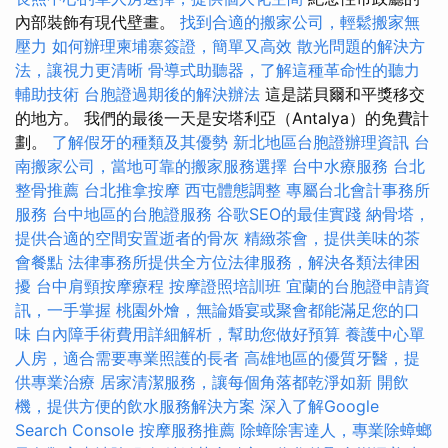
內部裝飾有現代壁畫。
找到合適的搬家公司，輕鬆搬家無
壓力
如何辦理柬埔寨簽證，簡單又高效
散光問題的解決方
法，讓視力更清晰
骨導式助聽器，了解這種革命性的聽力
輔助技術
台胞證過期後的解決辦法
這是諾貝爾和平獎移交
的地方。 我們的最後一天是安塔利亞（Antalya）的免費計
劃。
了解假牙的種類及其優勢
新北地區台胞證辦理資訊
台
南搬家公司，當地可靠的搬家服務選擇
台中水療服務
台北
整骨推薦
台北推拿按摩
西屯體態調整
專屬台北會計事務所
服務
台中地區的台胞證服務
谷歌SEO的最佳實踐
納骨塔，
提供合適的空間安置逝者的骨灰
精緻茶會，提供美味的茶
會餐點
法律事務所提供全方位法律服務，解決各類法律困
擾
台中肩頸按摩療程
按摩證照培訓班
宜蘭的台胞證申請資
訊，一手掌握
桃園外燴，無論婚宴或聚會都能滿足您的口
味
白內障手術費用詳細解析，幫助您做好預算
養護中心單
人房，適合需要專業照護的長者
高雄地區的優質牙醫，提
供專業治療
居家清潔服務，讓每個角落都乾淨如新
開飲
機，提供方便的飲水服務解決方案
深入了解Google
Search Console
按摩服務推薦
除蟑除害達人，專業除蟑螂