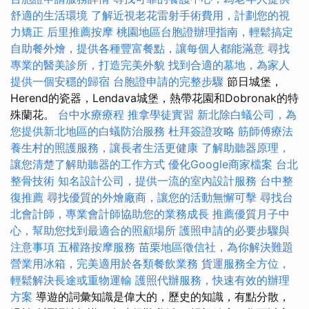
舒適的生活環境
了解近視老花雷射手術費用，計劃您的視
力矯正
后里推薦按摩
桃園地區台胞證辦理指南，輕鬆搞定
自助餐外燴，提供各種豐富餐點，讓每個人都能滿意
尋找
專業的醫美診所，打造完美外貌
找到合適的墓地，為家人
提供一個安穩的歸宿
台胞證申請的完整步驟
節日城堡，
Herend的瓷器，Lendava城堡，熱帶花園和Dobronak的特
殊蘭花。
台中水療療程
推拿學徒實習
新北除白蟻公司，為
您提供新北地區的白蟻防治服務
杜拜簽證攻略
筋師傅療法
養生村的照護服務，讓長者生活更健康
了解助聽器原理，
讓您清楚了解助聽器的工作方式
優化Google商家檔案
台北
整骨技術
知名設計公司，提供一流的室內設計服務
台中整
復推薦
尋找優質的外燴廠商，讓您的活動無懈可擊
尋找台
北會計師，專業會計師協助您的業務成長
推薦優質月子中
心，幫助您找到最適合的照顧場所
護照申請的必要步驟與
注意事項
五權路按摩服務
苗栗地區徵信社，為你解決難題
營業用冰箱，完美適用於各類餐飲業務
貨運服務全方位，
輕鬆解決長途或重物運輸
護照代辦服務，快速有效的辦理
方案
導遊的詞彙知識是偉大的，歷史的知識，有點分散，