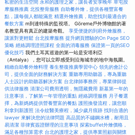
私密的生活空間
永和的護理之家，讓長者安享晚年
草屯按
摩服務推薦
北投整骨服務
自助餐外燴，提供各種豐富餐
點，讓每個人都能滿意
精選外燴推薦，助您找到最適合的
餐飲方案
m到達特殊的監視塔。 Göreme戶外博物館的著
名教堂具有真正的建築奇觀。
享受便捷的到府外燴服務，
讓派對更輕鬆
台北按摩服務
提升網頁體驗的On Page SEO
策略
經絡調理證照課程
全面的消毒服務
保證第一頁的SEO
優化技巧
我們土耳其巡遊的第一站是安塔利亞
（Antalya），您可以立即感受到沿海城市的地中海氛圍。
精緻自助餐外燴料理
養生整復推廣學習中心
領先的會計公
司，提供全面的財務解決方案
重聽專用助聽器，專為重聽
人士設計的助聽器解決方案
台北律師事務所，專業律師提
供法律服務
清潔公司費用透明，無隱藏費用
新墓第一年的
注意事項，了解第一年管理的重點
經絡調理服務
月子餐選
擇，為新媽媽提供營養豐富的餐點
護照換發流程，讓您順
利拿到新護照
法令紋醫美療程，減少歲月痕跡
找到合適的
lawyer 來解決您的法律問題
高品質的不鏽鋼水槽，耐用且
易清潔
菲律賓簽證辦理的注意事項
探索buffet外燴價格，
滿足各種預算需求
台北的護理之家，提供專業照顧與關懷