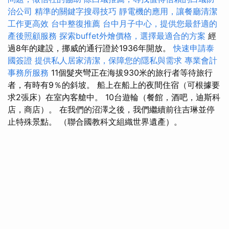
治公司
精準的關鍵字搜尋技巧
靜電機的應用，讓餐廳清潔
工作更高效
台中整復推薦
台中月子中心，提供您最舒適的
產後照顧服務
探索buffet外燴價格，選擇最適合的方案
經
過8年的建設，挪威的通行證於1936年開放。
快速申請泰
國簽證
提供私人居家清潔，保障您的隱私與需求
專業會計
事務所服務
11個髮夾彎正在海拔930米的旅行者等待旅行
者，有時有9％的斜坡。 船上在船上的夜間住宿（可根據要
求2張床）在室內客艙中。 10台遊輪（餐館，酒吧，迪斯科
店，商店）。 在我們的沼澤之後，我們繼續前往吉琳並停
止特殊景點。 （聯合國教科文組織世界遺產）。