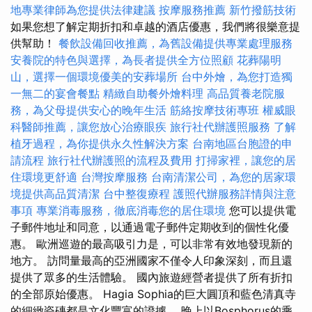
地專業律師為您提供法律建議
按摩服務推薦
新竹撥筋技術
如果您想了解定期折扣和卓越的酒店優惠，我們將很樂意提
供幫助！
餐飲設備回收推薦，為舊設備提供專業處理服務
安養院的特色與選擇，為長者提供全方位照顧
花葬陽明
山，選擇一個環境優美的安葬場所
台中外燴，為您打造獨
一無二的宴會餐點
精緻自助餐外燴料理
高品質養老院服
務，為父母提供安心的晚年生活
筋絡按摩技術專班
權威眼
科醫師推薦，讓您放心治療眼疾
旅行社代辦護照服務
了解
植牙過程，為你提供永久性解決方案
台南地區台胞證的申
請流程
旅行社代辦護照的流程及費用
打掃家裡，讓您的居
住環境更舒適
台灣按摩服務
台南清潔公司，為您的居家環
境提供高品質清潔
台中整復療程
護照代辦服務詳情與注意
事項
專業消毒服務，徹底消毒您的居住環境
您可以提供電
子郵件地址和同意，以通過電子郵件定期收到的個性化優
惠。 歐洲巡遊的最高吸引力是，可以非常有效地發現新的
地方。 訪問量最高的亞洲國家不僅令人印象深刻，而且還
提供了眾多的生活體驗。 國內旅遊經營者提供了所有折扣
的全部原始優惠。 Hagia Sophia的巨大圓頂和藍色清真寺
的細緻瓷磚都是文化豐富的證據。 晚上以Bosphorus的乘