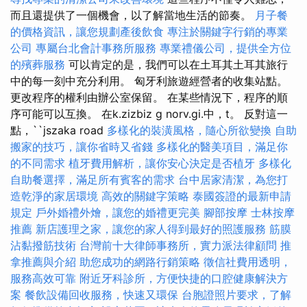
而且還提供了一個機會，以了解當地生活的節奏。
月子餐
的價格資訊，讓您規劃產後飲食
專注於關鍵字行銷的專業
公司
專屬台北會計事務所服務
專業禮儀公司，提供全方位
的殯葬服務
可以肯定的是，我們可以在土耳其土耳其旅行
中的每一刻中充分利用。 匈牙利旅遊經營者的收集站點。
更改程序的權利由辦公室保留。 在某些情況下，程序的順
序可能可以互換。 在k.zizbiz g norv.gi.中，t。 反對這一
點，``jszaka road
多樣化的裝潢風格，隨心所欲變換
自助
搬家的技巧，讓你省時又省錢
多樣化的醫美項目，滿足你
的不同需求
植牙費用解析，讓你安心決定是否植牙
多樣化
自助餐選擇，滿足所有賓客的需求
台中居家清潔，為您打
造乾淨的家居環境
高效的關鍵字策略
泰國簽證的最新申請
規定
戶外婚禮外燴，讓您的婚禮更完美
腳部按摩
士林按摩
推薦
新店護理之家，讓您的家人得到最好的照護服務
筋膜
沾黏撥筋技術
台灣前十大律師事務所，實力派法律顧問
推
拿推薦與介紹
助您成功的網路行銷策略
徵信社費用透明，
服務高效可靠
附近牙科診所，方便快捷的口腔健康解決方
案
餐飲設備回收服務，快速又環保
台胞證照片要求，了解