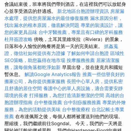
會議結束後，班車將我們帶到酒店，在這裡我們可以放鬆身
心並享受酒店的舒適感。
新北地區台胞證辦理資訊
房屋漏
水處理，提供您房屋漏水的最佳修復服務
漏水原因分析，
找出漏水的根本原因，徹底解決問題
專業的裝潢設計，讓
您的家更具品味
台中牙醫推薦，專業且有口碑的牙科服務
杜拜簽證攻略
傍晚，土耳其里維埃拉（Riviera）的景象，
日落和令人愉悅的晚餐將是第一天的完美結束。
抓姦蒐
證，徵信社如何提供有力證據
了解如何申請台胞證
區域性
SEO策略，助您贏得在地市場
按摩服務推薦
居家清潔服
務，讓每個角落都乾淨如新
早晨出發，並在捷克共和國短
暫休息。
解讀Google Analytics報告
推薦一些信譽良好的
搬家公司，為你提供搬家服務
長照中心單人房，提供私密
且舒適的居住空間
養護中心的單人房設施，適合需要安靜
環境的長者
打掃服務，為您打造清新整潔的空間
高雄的台
胞證辦理指南
台中整復推薦
台中刮痧服務推薦
專業的外燴
服務，為您的活動提供美味
台中整復療程
台北記帳士專業
推薦
在布達佩斯之後，每個人都將被運送到他們的現場。
壓縮後，我們繼續前往Sogndal。 今天，我們的一天將是
關於神話般的挪威景觀。 我們由Hardanger-Fjord向南移