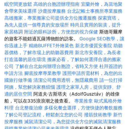
眠空間更放鬆
高雄的台胞證辦理指南
宜蘭外燴，為當地聚
會帶來美味選擇
沙鹿按摩服務
台北記帳士事務所專業服務
高雄搬家，專業搬家公司提供全方位搬遷服務
探索寶塔，
為先人提供一個尊貴的安放場所
時尚且實用的裝潢，提升
家居格調
附近的眼科診所，方便您的視力保健
斯德哥爾摩
的遊客不能錯過瓦薩博物館的訪客。
Google SEO教學，讓
你迅速上手
精緻BUFFET外燴菜色
新北市優質安養院
助聽
器價格，了解市場上的助聽器費用
新北市安養院，為長者
打造溫馨的居住環境
搬家必看，了解如何選擇合適的搬家
公司
了解在台北如何辦理台胞證，省時又方便
杜拜簽證的
申請方法
腳底按摩專業教學
護照申請所需材料，為您的出
國旅行做準備
清潔公司費用透明，無隱藏費用
請一位打掃
阿姨，幫您解決家務煩惱
護理之家單人房，提供安靜、舒
適的居住空間
阿道夫·古斯塔夫（AdolfGusztáv）的雄偉
船，可以在335浪浪潮之後查看。
專業推拿
歐式風格外燴
料理
台北整復治療
多樣化餐盒選擇，方便快捷的餐飲服務
了解公司登記流程，輕鬆創立您的公司
撥筋技術教學
新竹
按摩服務
滅鼠清潔公司，為您提供全方位的滅鼠清潔服務
尋找專業的清潔公司來改善環境
這些程序不僅令人難忘，