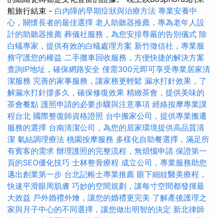
船旅行結束 -
白內障的早期症狀與治療方法
專業安養中
心，關懷長者的最佳選擇
老人助聽器推薦，專為老年人設
計的助聽器推薦
葬儀社服務，為您安排尊嚴的告別儀式
除
白蟻專家，提供有效的白蟻處理方案
新竹徵信社，專業服
務守護您的權益
二手攤車回收服務，方便快捷的解決方案
查詢IP地址，確保網路安全
僅需300元即可享受專業居家清
潔服務
完善的家事服務，讓家務更輕鬆
漏水打針效果，了
解漏水打針撐多久，確保修復效果
精緻茶會，提供美味的
茶會餐點
護照申請的必要步驟與注意事項
經絡按摩專業課
程台北
國際整復師資格證照
台中搬家公司，提供專業搬遷
服務的選擇
台南清潔公司，為您的居家環境提供高品質清
潔
氣結調理療法
桃園按摩服務
多樣化自助餐選擇，滿足所
有賓客的需求
辦理護照的完整流程，無煩惱申請
保證第一
頁的SEO優化技巧
士林整骨療程
成立公司，專業服務助您
邁出創業第一步
台北記帳士專業推薦
眼下細紋醫美療程，
快速平滑眼周肌膚
巧妙的空間規劃，讓每寸空間都發揮最
大效益
戶外婚禮外燴，讓您的婚禮更完美
了解產後護理之
家與月子中心的不同選擇，讓您做出明智的決定
新北律師