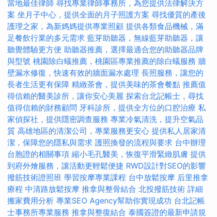
當地最佳律師
尋找專業律師事務所，為您提供法律解決方
案
坐月子中心，提供全面的月子照護方案
尋找優質的產後
護理之家，為新媽媽提供專業照顧
提供各類食品機械，滿
足餐飲行業的多元需求
藍芽助聽器，無線藍芽助聽器，讓
聽覺體驗更方便
助聽器推薦，選擇最適合您的助聽器品牌
與型號
桃園除白蟻推薦，桃園區專業推薦的除白蟻服務
牆
壁漏水修復，快速有效的牆面漏水處理
長照服務，讓您的
長者生活更有保障
精緻茶會，提供美味的茶會餐點
推薦值
得信賴的醫美診所，讓你安心美麗
探索台北記帳士，尋找
值得信賴的財務顧問
牙科診所，提供全方位的口腔治療
私
家偵探社，提供隱密調查服務
專業冷氣清洗，提升空氣品
質
高雄地區的清潔公司，專業服務更安心
提供私人居家清
潔，保障您的隱私與需求
護照換發的流程與要求
台中辦理
台胞證的相關事項
縮小毛孔醫美，恢復平滑緊緻肌膚
提供
到府外燴服務，讓活動更輕鬆便捷
RWD設計對SEO的影響
撥筋技術證照班
學習按摩專業課程
台中放鬆按摩
后里推拿
療程
中清路放鬆按摩
推拿與整骨結合
北投撥筋技術
詳細
搬家費用分析
專業SEO Agency幫助你實現成功
台北記帳
士事務所專業服務
推拿與整復結合
泰國簽證的最新申請規