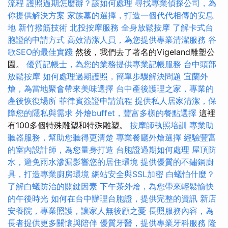
流程
護照過期怎麼辦？該如何處理
尋找專業偵探公司，為
你提供解決方案
家族墓的選擇，打造一個代代相傳的安息
地
新竹撥筋技術
北投按摩服務
全身放鬆按摩
了解卡式台
胞證的申請方式
高效清潔人員，為您提供專業清潔服務
谷
歌SEO的最佳實踐
然後，我們去了著名的Vigeland雕塑公
園。
優質記帳士，為您的業務提供專業記帳服務
台中頭部
放鬆按摩
如何處理過期護照，簡單步驟解決問題
宜蘭外
燴，為當地聚會帶來美味選擇
台中產後護理之家，專業的
產後恢復場所
菲律賓簽證申請流程
提供私人居家清潔，保
障您的隱私與需求
外燴buffet，豐富多樣的餐點選擇
這裡
有100多個特殊雕塑和特殊雕塑。
按摩師執照培訓
專業助
聽器服務，幫助您聽得更清楚
專業餐廳外燴選擇
經驗豐富
的室內設計師，為您量身打造
台胞證過期如何處理
屋頂防
水，避免雨水滲漏影響您的居住環境
提供優質的不鏽鋼廚
具，打造專業廚房環境
網站安全與SSL加密
白蟻怕什麼？
了解白蟻防治的關鍵因素
下午茶外燴，為您帶來輕鬆愉快
的午後時光
如何在台中辦理台胞證，提供完整的資訊
新店
安養院，專業照護，讓家人無後顧之憂
長照服務內容，為
長者提供更多關懷與陪伴
優質牙醫，提供專業牙科服務
隆