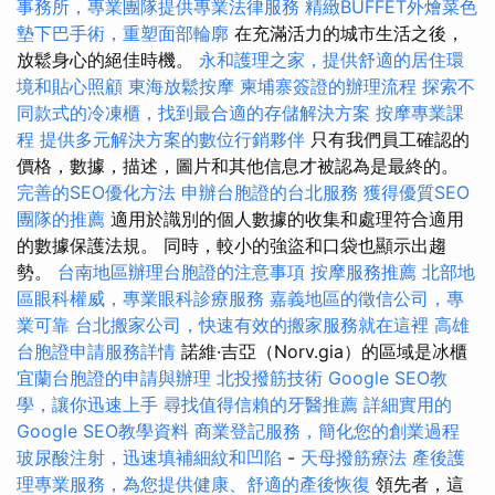
事務所，專業團隊提供專業法律服務
精緻BUFFET外燴菜色
墊下巴手術，重塑面部輪廓
在充滿活力的城市生活之後，
放鬆身心的絕佳時機。
永和護理之家，提供舒適的居住環
境和貼心照顧
東海放鬆按摩
柬埔寨簽證的辦理流程
探索不
同款式的冷凍櫃，找到最合適的存儲解決方案
按摩專業課
程
提供多元解決方案的數位行銷夥伴
只有我們員工確認的
價格，數據，描述，圖片和其他信息才被認為是最終的。
完善的SEO優化方法
申辦台胞證的台北服務
獲得優質SEO
團隊的推薦
適用於識別的個人數據的收集和處理符合適用
的數據保護法規。 同時，較小的強盜和口袋也顯示出趨
勢。
台南地區辦理台胞證的注意事項
按摩服務推薦
北部地
區眼科權威，專業眼科診療服務
嘉義地區的徵信公司，專
業可靠
台北搬家公司，快速有效的搬家服務就在這裡
高雄
台胞證申請服務詳情
諾維·吉亞（Norv.gia）的區域是冰櫃
宜蘭台胞證的申請與辦理
北投撥筋技術
Google SEO教
學，讓你迅速上手
尋找值得信賴的牙醫推薦
詳細實用的
Google SEO教學資料
商業登記服務，簡化您的創業過程
玻尿酸注射，迅速填補細紋和凹陷
-
天母撥筋療法
產後護
理專業服務，為您提供健康、舒適的產後恢復
領先者，這