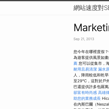
網站速度對S
Marketi
Sep 21, 2013
您今年在哪裡度假？
為遊客提供風景如畫
薦
您可以從集市，
耐用且易清潔
漏水
人，降雨較低和乾旱
至29°C，這對於
巴還提供許多包羅萬象
卻富有時尚感
高雄
助您的業務成長
Hic
在內斯巴爾（Nes