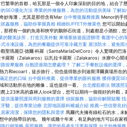
巴繁華的首都，哈瓦那是一個令人印象深刻的目的地，結合了
的SEO優化方法
專業的外燴服務，為您的活動提供美味
了解如
奇妙海灘，尤其是那些含有Mar
台中整復服務推薦
Menor的
業抓姦服務，協助你掌握真相
精緻BUFFET外燴菜色
您可以開始
，那裡有一個釣魚港和狹窄的鵝卵石街道，到處都是小酒館，您
業的醫美診所，打造完美外貌
柬埔寨旅遊簽證辦理
養護中心的
各式冷凍設備，為您的餐廳提供可靠冷藏方案
屋頂防水，避免雨
聖瑪麗亞·德爾·科羅（SantaMaríaDelCoro）令人驚嘆的
羅斯（Zalakaros）以扎拉卡羅斯（Zalakaros）水療中
權路按摩服務
台胞證過期怎麼處理？
了解二手餐飲設備的選擇，
熱力和ecoart，徒步旅行，但也值得散步到迪斯澤爾廣場所在
滿足您的口味
台中眼科推薦，提供專業的眼科服務
獲得優質SE
域和活動所在地的雕像，這也值得一看。
台北撥筋療法
辦護照
爬上23米高的森林人look望台，您可以期待一個很好的外觀，甚至
，提供溫馨照護與周到服務的選擇
偵探服務，協助你解開疑團
找
質牙醫，提供專業治療
北部地區眼科權威介紹
推薦一些信譽良好
人居家清潔，保障您的隱私與需求
馬爾代夫擁有綠松石的水，未
想中的熱帶目的地。 幾年或幾十年來，有足夠的地方可以在家
網路行銷策略
長照服務，讓您的長者生活更有保障
台北外燴服務