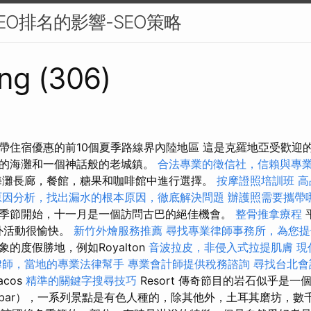
EO排名的影響-SEO策略
ng (306)
帶住宿優惠的前10個夏季路線界內陸地區 這是克羅地亞受歡迎
的海灘和一個神話般的老城鎮。
合法專業的徵信社，信賴與專
海灘長廊，餐館，糖果和咖啡館中進行選擇。
按摩證照培訓班
高
原因分析，找出漏水的根本原因，徹底解決問題
辦護照需要攜帶
季節開始，十一月是一個訪問古巴的絕佳機會。
整骨推拿療程
戶外活動很愉快。
新竹外燴服務推薦
尋找專業律師事務所，為您提
的度假勝地，例如Royalton
音波拉皮，非侵入式拉提肌膚
現
律師，當地的專業法律幫手
專業會計師提供稅務諮詢
尋找台北會
acos
精準的關鍵字搜尋技巧
Resort 傳奇節目的岩石似乎是
zabar），一系列景點是有色人種的，除其他外，土耳其磨坊，