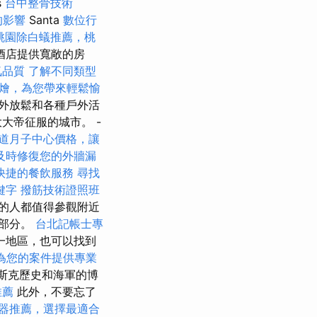
s
台中整骨技術
的影響
Santa
數位行
桃園除白蟻推薦，桃
酒店提供寬敞的房
氣品質
了解不同類型
燴，為您帶來輕鬆愉
外放鬆和各種戶外活
大帝征服的城市。 -
道月子中心價格，讓
及時修復您的外牆漏
快捷的餐飲服務
尋找
鍵字
撥筋技術證照班
的人都值得參觀附近
一部分。
台北記帳士專
一地區，也可以找到
為您的案件提供專業
巴斯克歷史和海軍的博
推薦
此外，不要忘了
器推薦，選擇最適合