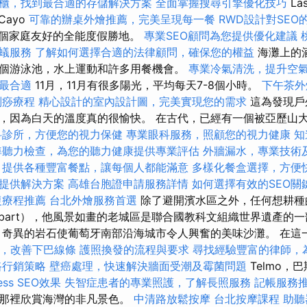
櫃，找到最合適的存儲解決方案
全面掌握搜尋引擎優化技巧
La
Cayo
可靠的辦桌外燴推薦，完美呈現每一餐
RWD設計對SEO
另一個家庭友好的全能度假勝地。
專業SEO顧問為您提供優化建議
蟻服務
了解如何選擇合適的法律顧問，確保您的權益
海灘上的
個游泳池，水上運動和許多用餐機會。
專業冷氣清洗，提升空
最合適
11月，11月有很多陽光，平均每天7-8個小時。
下午茶外
刮痧療程
精心設計的室內設計圖，完美實現您的需求
這為發現戶
，因為白天的溫度真的很愉快。 在古代，已經有一個被亞歷山大
科診所，方便您的視力保健
專業眼科服務，照顧您的視力健康
知
準聽力檢查，為您的聽力健康提供專業評估
外牆漏水，專業技術
，提供各種豐富餐點，讓每個人都能滿意
多樣化餐盒選擇，方便
提供解決方案
高雄台胞證申請服務詳情
如何選擇有效的SEO關
復療程推薦
台北外燴服務首選
除了避開濱水區之外，任何想耕種
zabart），他風景如畫的老城區是聯合國教科文組織世界遺產的
奇異的岩石使葡萄牙南部沿海城市令人興奮的美味沙灘。 在這
，改善下巴線條
護照換發的流程與要求
尋找經驗豐富的律師，
路行銷策略
壁癌處理，快速解決牆面受潮及霉菌問題
Telmo，
ess SEO效果
失智症患者的專業照護，了解長照服務
記帳服務
在那裡欣賞海灣的非凡景色。
中清路放鬆按摩
台北按摩課程
助聽