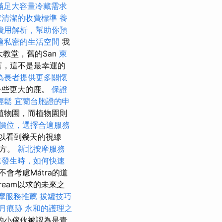
滿足大容量冷藏需求
家清潔的收費標準
養
費用解析，幫助你預
適私密的生活空間
我
大教堂，舊的San
柬
而言，這不是最幸運的
為長者提供更多關懷
一些更大的鹿。
保證
輕鬆
宜蘭台胞證的申
觀植物園，而植物園則
價位，選擇合適服務
可以看到幾天的視線
地方。
新北按摩服務
水發生時，如何快速
會考慮Mátra的道
eam以求的未來之
摩服務推薦
拔罐技巧
月痕跡
永和的護理之
的小傢伙被認為是青