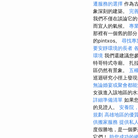
遷服務的選擇
作為古
象深刻的建築。
完善
我們不僅在談論它的
而宜人的氣候。
專
那裡有一個舊的部分
的pintxos。
尋找專
要安靜環境的長者
環境
我們還建議您參觀
特哥特式寺廟。 扎拉卡
區仍然有景象。
五
巡迴研究小徑上發現
無論婚宴或聚會都能
女孩進入該地區的水
詳細準備清單
如果您
的見證人。
安養院
規劃
高雄地區的優
供搬家服務
提供私
度假勝地，是一個夢
它們！
助您成功的