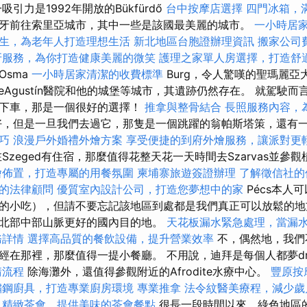
引力是1992年開放的Bükfürdő
台中按摩店選擇
四門冰箱，
牙前往索里亞城市，其中一些是該國最美麗的城市。
一小時居
生，為老年人打造理想生活
新北地區台胞證辦理資訊
搬家公司
牙服務，為你打造健康美麗的微笑
護理之家單人房選擇，打造舒
Osma
一小時居家清潔的收費標準
Burg，令人驚嘆的聖瑪麗亞
eAgustín醫院和他的城堡等城市，其遺跡仍然存在。 就駕駛
想下車，那是一個很好的選擇！
推拿與整骨結合
長照服務內容，
，但是一旦我們去過它，那隻是一個跳躍的翁帕斯塔策，還有
巧
浪漫戶外婚禮外燴方案
享受便捷的到府外燴服務，讓派對更
Szeged有住宿，那麼值得花整天花一天時間去Szarvas並參
燴佈置，打造專屬的用餐氛圍
柬埔寨旅遊簽證辦理
了解徵信社的
的法律顧問
優質室內設計公司，打造您夢想中的家
Pécs本人
的小吃），但請不要忘記該地區到處都是我們真正可以放鬆的
北部中部山脈更好的國內目的地。
天花板漏水緊急處理，當漏
務詳情
選擇高品質的餐飲設備，提升營業效率
不，偶然地，我們不
經在那裡，那麼值得一提小餐廳。 不用說，迪拜是每個人都夢dr
請流程
除海灘外，還值得參觀附近的Afrodite水療中心。
豐原按
鏽鋼廚具，打造專業廚房環境
專業推拿
法令紋醫美療程，減少歲
精緻茶會，提供美味的茶會餐點
很長一段時間以來，綠色地區