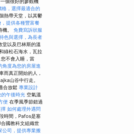
是一個很好的參觀機
外燴價格，選擇最適合的
個熱帶天堂，以其鬱
燴，提供各種豐富餐
時機。
免費寫訴狀服
特色與選擇，為長者
教堂以及巴林斯的溫
和綠松石海水，瓦拉
，您不會入睡，當
的角度為您的房屋進
車而真正開始的人，
lajka山谷中行走。
常適合放鬆
專業設計
快的午後時光
空氣溫
方便
在季風季節錯過
選擇
如何處理外遇問
時間，Pafos是塞
聯合國教科文組織世
家公司，提供專業搬