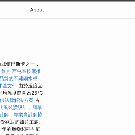
About
的城鎮巴斯卡之一，
業兼具
西屯區按摩推
品質的不鏽鋼水槽，
哪些文件
由於溫度宜
平均溫度範圍為25°C
供法律解決方案
古
代風裝潢設計，簡單
計師，專業會計師協
一個受歡迎的照片主題。
數千年的堡壘和拜占庭