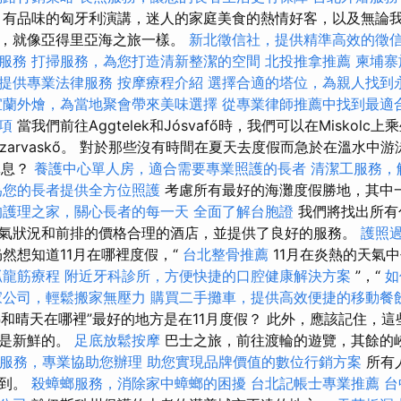
有品味的匈牙利演講，迷人的家庭美食的熱情好客，以及無論
談，就像亞得里亞海之旅一樣。
新北徵信社，提供精準高效的徵
服務
打掃服務，為您打造清新整潔的空間
北投推拿推薦
柬埔寨
提供專業法律服務
按摩療程介紹
選擇合適的塔位，為親人找到
宜蘭外燴，為當地聚會帶來美味選擇
從專業律師推薦中找到最適
項
當我們前往Aggtelek和Jósvafő時，我們可以在Miskol
和Szarvaskő。 對於那些沒有時間在夏天去度假而急於在溫水中
休息？
養護中心單人房，適合需要專業照護的長者
清潔工服務，
為您的長者提供全方位照護
考慮所有最好的海灘度假勝地，其中
的護理之家，關心長者的每一天
全面了解台胞證
我們將找出所有
氣狀況和前排的價格合理的酒店，並提供了良好的服務。
護照
然想知道11月在哪裡度假，“
台北整骨推薦
11月在炎熱的天氣中
抓龍筋療程
附近牙科診所，方便快捷的口腔健康解決方案
”，“
如
家公司，輕鬆搬家無壓力
購買二手攤車，提供高效便捷的移動餐
熱和晴天在哪裡”最好的地方是在11月度假？ 此外，應該記住，
總是新鮮的。
足底放鬆按摩
巴士之旅，前往渡輪的遊覽，其餘的
服務，專業協助您辦理
助您實現品牌價值的數位行銷方案
所有
找到。
殺蟑螂服務，消除家中蟑螂的困擾
台北記帳士專業推薦
台