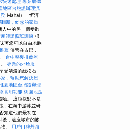
水快速處理
專業助聽
隆地區台胞證辦理流
服務
Mahal），恒河
屋翻新，給您的家重
斯人中的另一個受歡
按摩師證照班訓練
根
意味著您可以自由地躺
摩推薦
儘管在古巴，
等。
台中整復推薦療
目。
專業的外燴服
享受清澈的綠松石
專家，幫助您解決屋
桃園地區台胞證辦理
添實用功能
桃園地區
體驗。 這種觀點不是
跑，在海中游泳並研
否知道他們最初在
以後，這座城市的旅
藥物。
用戶口碑外燴