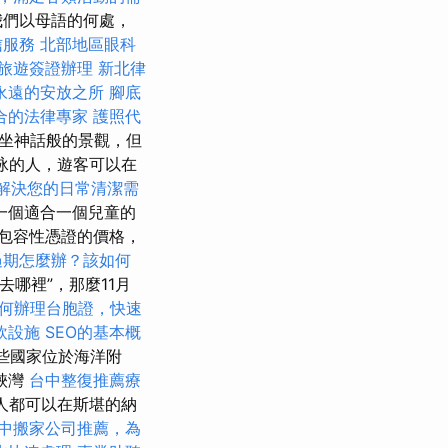
我們以母語的何處，
信服務
北部地區眼科
旅遊簽證辦理
新北律
永遠的安放之所
腳底
合的法律專家
護照代
c上乘坐神話般的景觀，但
游泳的人，遊客可以在
解決您的日常清潔需
一個適合一個兒童的
包容性憑證的價格，
過期怎麼辦？該如何
去哪裡”，那麼11月
何辦理台胞證，快速
飲設施
SEO的基本概
這些國家位於海洋附
峽灣
台中整復推薦療
人都可以在斯堪的納
中搬家公司推薦，為