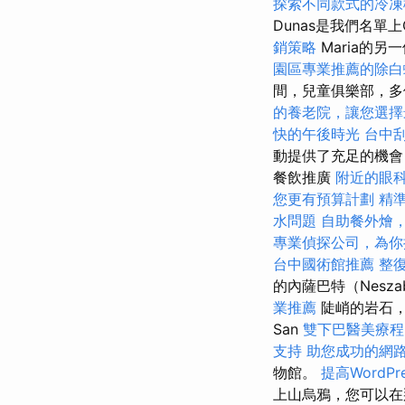
探索不同款式的冷凍
Dunas是我們名單上
銷策略
Maria的
園區專業推薦的除白
間，兒童俱樂部，多
的養老院，讓您選擇
快的午後時光
台中
動提供了充足的機會
餐飲推廣
附近的眼
您更有預算計劃
精
水問題
自助餐外燴
專業偵探公司，為你
台中國術館推薦
整
的內薩巴特（Nes
業推薦
陡峭的岩石，
San
雙下巴醫美療程
支持
助您成功的網
物館。
提高WordPr
上山烏鴉，您可以