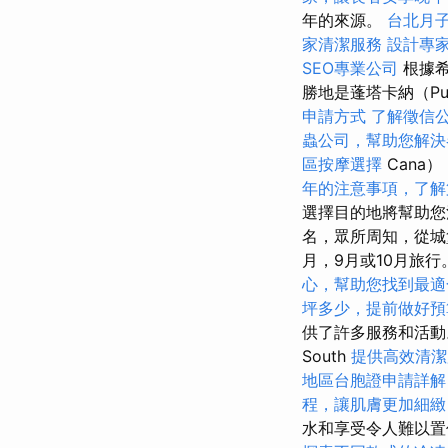
年的來源。
台北月
家清潔服務
設計專
SEO專業公司
根據希
勝地是蓬塔卡納（Pu
申請方式
了解徵信
蟲公司，幫助您解決
區按摩選擇
Can
年的注意事項，了解
選擇目的地將幫助
名，眾所周知，從城
月，9月或10月旅行
心，幫助您找到最適
坪多少，提前做好預
供了許多服務和活動。 
South
提供高效清潔
地區台胞證申請詳解
程，讓肌膚更加細緻
水和享受令人難以置