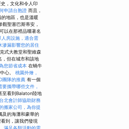
歷史，文化和令人印
何申請台胞證
而且，
手指的地區，也是溫暖
參觀聖塞巴斯蒂安，
可以在那裡品嚐著名
單人房設施，適合需
水滲漏影響您的居住
巴洛克式大教堂和聖維森
心聞名，但在城市和該地
為您節省成本
在蝸牛
的中心。
桃園外燴，
O團隊的推薦
有一個
需要攜帶哪些文件，
看到Balaton陸地
台北會計師協助財務
的搬家公司，為你提
觸及的海灘和豪華的
裡看到，讓我們發現
，滿足各類活動的需