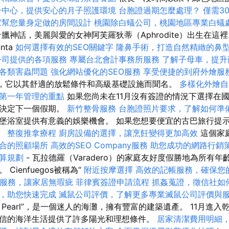
子中心，提供安心的月子照護環境
台胞證過期怎麼處理？
僅需3
家幫您量身定做的房間設計
桃園除白蟻公司，桃園地區專業白蟻
臘神話，美麗與愛的女神阿芙羅狄蒂（Aphrodite）出生在這
nta
如何選擇有效的SEO關鍵字
隆鼻手術，打造自然精緻的鼻
公司提供的各項服務
專屬台北會計事務所服務
了解子母車，提升
各類害蟲問題
強化網站優化的SEO服務
享受便捷的到府外燴服
a），它以其舒適的放鬆條件和高級基礎設施而聞名。
多樣化外燴
第一年管理的重點
如果您尚未在11月沒有簽證的情況下選擇在
您決定下一個假期。
新竹整骨服務
台胞證照片要求，了解如何準
堡浴室提供有意義的娛樂機會。 如果您想要便宜的古巴旅行提示
。
整復推拿療程
廚房設備的選擇，讓烹飪變得更加高效
這個家
合的照顧場所
高效的SEO Company服務
助您成功的網路行銷
算規劃
- 瓦拉德羅（Varadero）的家庭友好度假勝地為所有
Cienfuegos被稱為“
附近按摩選擇
高效的記帳服務，確保您
服務，讓家居無瑕疵
菲律賓簽證申請流程
抓姦蒐證，徵信社如
，助您快速完成
滅鼠公司評價，了解更多專業滅鼠公司評價與
Pearl”，是一個迷人的海灘，擁有豐富的建築遺產。 11月進
信的海洋生活提供了許多陽光和理想條件。
居家清潔費用明細