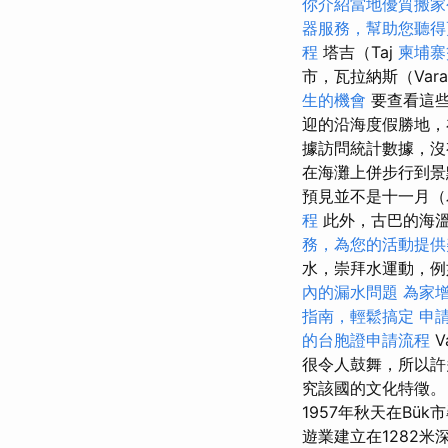
你介紹當地優質搬家
器服務，幫助您聽得
程
塔吉（Taj
柬埔寨
市，瓦拉納斯（Var
生的機會
要查看這些
迎的沿海度假勝地，
據訪問統計數據，沒
在海灘上併步行到
預見並不是十一月（
程
此外，古巴的海
務，為您的活動提供
水，崇拜水運動，例
內的漏水問題
為家
指南，輕鬆搞定
申
的台胞證申請流程
V
很令人鼓舞，所以許
究該國的文化特徵
1957年秋天在Bü
遊業建立在1282