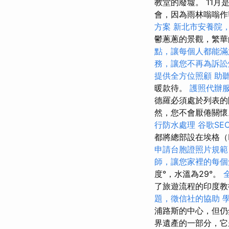
教堂的廢墟。 11
會，因為雨林嗡嗡
方案
新北市安養院
鬱蔥蔥的景觀，繁
點，讓每個人都能滿
務，讓您不再為訴訟
提供全方位照顧
助
暖款待。
護照代辦
德羅必須處於列表的
然，您不會厭倦關
行防水處理
谷歌SE
都將總部設在埃格（Ege
申請台胞證照片規範
師，讓您家裡的每個
度°，水溫為29°。
了旅遊流程的印度
題，徵信社的協助
浦路斯的中心，但仍
界遺產的一部分，它