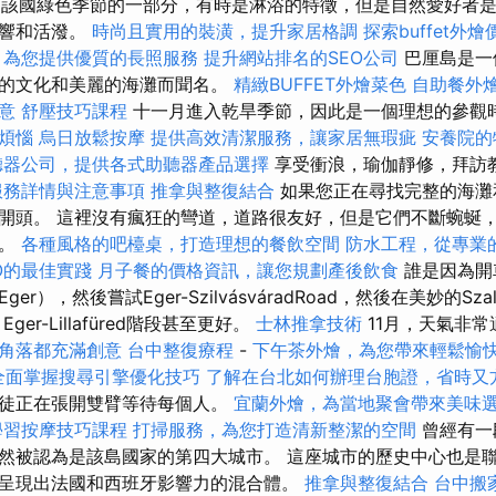
月是該國綠色季節的一部分，有時是淋浴的特徵，但是自然愛好者
作響和活潑。
時尚且實用的裝潢，提升家居格調
探索buffet
，為您提供優質的長照服務
提升網站排名的SEO公司
巴厘島是一
華的文化和美麗的海灘而聞名。
精緻BUFFET外燴菜色
自助餐外
意
舒壓技巧課程
十一月進入乾旱季節，因此是一個理想的參觀
煩惱
烏日放鬆按摩
提供高效清潔服務，讓家居無瑕疵
安養院的
聽器公司，提供各式助聽器產品選擇
享受衝浪，瑜伽靜修，拜訪
服務詳情與注意事項
推拿與整復結合
如果您正在尋找完整的海灘
開頭。 這裡沒有瘋狂的彎道，道路很友好，但是它們不斷蜿蜒
懷。
各種風格的吧檯桌，打造理想的餐飲空間
防水工程，從專業
O的最佳實踐
月子餐的價格資訊，讓您規劃產後飲食
誰是因為開
r），然後嘗試Eger-SzilvásváradRoad，然後在美妙的Sza
Eger-Lillafüred階段甚至更好。
士林推拿技術
11月，天氣非
角落都充滿創意
台中整復療程
-
下午茶外燴，為您帶來輕鬆愉
全面掌握搜尋引擎優化技巧
了解在台北如何辦理台胞證，省時又
教徒正在張開雙臂等待每個人。
宜蘭外燴，為當地聚會帶來美味
學習按摩技巧課程
打掃服務，為您打造清新整潔的空間
曾經有一段
然被認為是該島國家的第四大城市。 這座城市的歷史中心也是
呈現出法國和西班牙影響力的混合體。
推拿與整復結合
台中搬