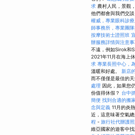
求
農村人民，景觀，
他們都會與我們交
權威，專業眼科診療
師事務所，專業團隊
按摩技術士證照班
辦服務詳情與注意事
不遠，例如Sirok
2021年11月在海上
求
專業長照中心，
溫暖和好處。
新店
而不僅僅是最佳的天
處理
因此，如果您仍
份值得休假？
台中
簡便
找到合適的搬
念與定義
11月的炎
近，這意味著空氣
程
-
旅行社代辦護照
維亞國家的遊客中