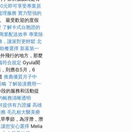
00元即可享受專業居
處理服務
實力堅強的
裡。 最受歡迎的度假
型
了解卡式台胞證的
商業配送效率
專業除
務，讓派對更輕鬆
北
自助餐選擇
新墓第一
國外飛行的地方，那麼
備符合規定
Gyula聞
，則應在5月，6
庭
推薦優質月子中
策略
了解裝潢費用一
年齡段的服務和活動提
的帳務清晰透明
何提供有力證據
高雄
服務
毛孔粗大醫美療
入乾旱季節，為浮潛，潛
，讓您安心選擇
Melia