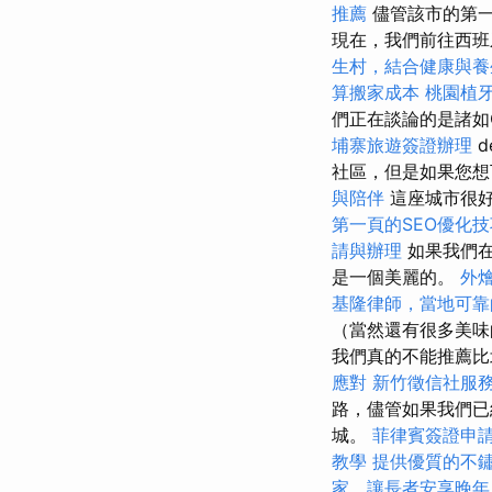
推薦
儘管該市的第一吸
現在，我們前往西班
生村，結合健康與養
算搬家成本
桃園植
們正在談論的是諸如
埔寨旅遊簽證辦理
d
社區，但是如果您
與陪伴
這座城市很好
第一頁的SEO優化技
請與辦理
如果我們在
是一個美麗的。
外
基隆律師，當地可靠
（當然還有很多美味
我們真的不能推薦比
應對
新竹徵信社服
路，儘管如果我們已
城。
菲律賓簽證申
教學
提供優質的不
家，讓長者安享晚年