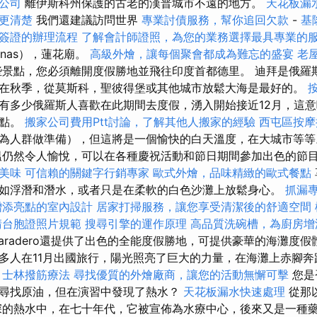
公司
離伊斯科州保護的古老的漢普城市不遠的地方。
天花板漏
更清楚
我們還建議訪問世界
專業討債服務，幫你追回欠款
-
基
簽證的辦理流程
了解會計師證照，為您的業務選擇最具專業的
anas），蓮花廟。
高級外燴，讓每個聚會都成為難忘的盛宴
老
景點，您必須離開度假勝地並飛往印度首都德里。 迪拜是俄羅
在秋季，從莫斯科，聖彼得堡或其他城市放鬆大海是最好的。
有多少俄羅斯人喜歡在此期間去度假，湧入開始接近12月，這
景點。
搬家公司費用Ptt討論，了解其他人搬家的經驗
西屯區按
為人群做準備），但這將是一個愉快的白天溫度，在大城市等
溫仍然令人愉悅，可以在各種慶祝活動和節日期間參加出色的節
美味
可信賴的關鍵字行銷專家
歐式外燴，品味精緻的歐式餐點
如浮潛和潛水，或者只是在柔軟的白色沙灘上放鬆身心。
抓漏
增添亮點的室內設計
居家打掃服務，讓您享受清潔後的舒適空間
請台胞證照片規範
搜尋引擎的運作原理
高品質洗碗槽，為廚房增
aradero還提供了出色的全能度假勝地，可提供豪華的海灘度假
多人在11月出國旅行，陽光照亮了巨大的力量，在海灘上赤腳奔
。
士林撥筋療法
尋找優質的外燴廠商，讓您的活動無懈可擊
您是
k市尋找原油，但在演習中發現了熱水？
天花板漏水快速處理
從那
米深的熱水中，在七十年代，它被宣佈為水療中心，後來又是一種