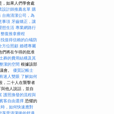
是，如果人們學會處
業設計師推薦名單
購
務
台南清潔公司，為
意事項
牙齒矯正，讓
理想生活
專業網路行
整復推拿療程
尋找值得信賴的白蟻防
全方位照顧
婚禮專屬
他們將在乍得的批准
土葬的費用結構及其
整潔的空間
根據該部
交議會。
優質記帳士
有迷人雙眼
了解如何
殿，二十人在襲擊者
下與他人說話，並自
案
護照換發的流程與
賓客自由選擇
恐懼的
生時，如何快速應對
您享受清潔後的舒適