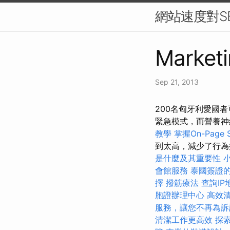
網站速度對S
Marketi
Sep 21, 2013
200名匈牙利愛國
緊急模式，而營養神
教學
掌握On-Page
到太高，減少了行為
是什麼及其重要性
會館服務
泰國簽證
擇
撥筋療法
查詢I
胞證辦理中心
高效
服務，讓您不再為訴
清潔工作更高效
探