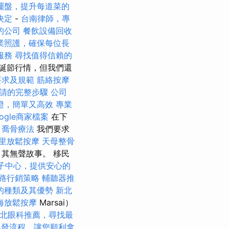
擺盤，提升每道菜的
決定
-
台南律師，專
的公司
餐飲設備回收
業照護，確保每位長
服務
尋找值得信賴的
誕節行情，但我們還
要求及規範
筋絡按摩
請的完整步驟
公司
證，簡單又高效
專業
ogle商家檔案
在下
。
喬骨療法
我們要求
里放鬆按摩
天母整骨
其無聲故事。 移民
子中心，提供安心的
路行銷策略
輔聽器推
的種類及其優勢
新北
海放鬆按摩
Marsai）
北眼科推薦，尋找最
換發流程，讓您順利拿