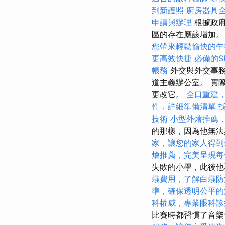
到新護照
廚房器具
申請與辦理
根據政府
區的存在應該增加
您帶來輕鬆愉快的午
更高效快捷
必備的S
帳務
外交與外交事務部
道主義辦公室。 實
更改它。
全口重建
件，詳細準備清單
技術
小型外燴推薦
的那樣，因為他無法
家，讓您的家人得到
燴推薦，完美呈現每
失敗的小學，此後
蟻費用，了解白蟻防
準，確保透明公平的
科權威，專業眼科診
比賽時都習慣了音樂