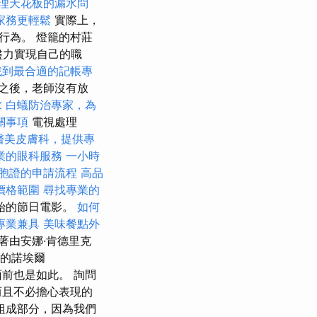
理天花板的漏水問
家務更輕鬆
實際上，
行為。 燈籠的村莊
盡力實現自己的職
找到最合適的記帳專
之後，老師沒有放
求
白蟻防治專家，為
關事項
電視處理
醫美皮膚科，提供專
業的眼科服務
一小時
胞證的申請流程
高品
價格範圍
尋找專業的
始的節日電影。
如何
專業兼具
美味餐點外
著由安娜·肯德里克
主演的諾埃爾
面前也是如此。 詢問
而且不必擔心表現的
組成部分，因為我們