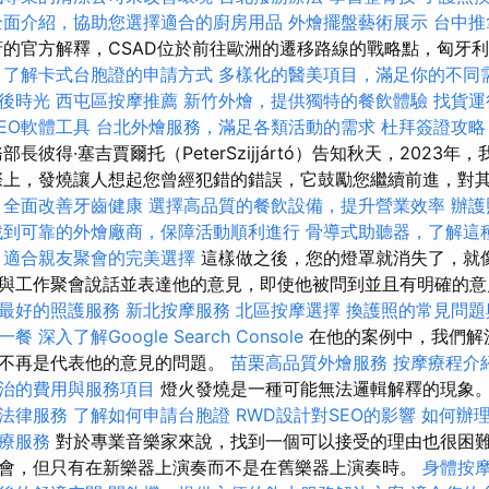
全面介紹，協助您選擇適合的廚房用品
外燴擺盤藝術展示
台中推
的官方解釋，CSAD位於前往歐洲的遷移路線的戰略點，匈牙利在不
。
了解卡式台胞證的申請方式
多樣化的醫美項目，滿足你的不同
後時光
西屯區按摩推薦
新竹外燴，提供獨特的餐飲體驗
找貨運
EO軟體工具
台北外燴服務，滿足各類活動的需求
杜拜簽證攻略
長彼得·塞吉賈爾托（PeterSzijjártó）告知秋天，2023
際上，發燒讓人想起您曾經犯錯的錯誤，它鼓勵您繼續前進，對
，全面改善牙齒健康
選擇高品質的餐飲設備，提升營業效率
辦護
找到可靠的外燴廠商，保障活動順利進行
骨導式助聽器，了解這
，適合親友聚會的完美選擇
這樣做之後，您的燈罩就消失了，就
與工作聚會說話並表達他的意見，即使他被問到並且有明確的
最好的照護服務
新北按摩服務
北區按摩選擇
換護照的常見問題
一餐
深入了解Google Search Console
在他的案例中，我們解
他不再是代表他的意見的問題。
苗栗高品質外燴服務
按摩療程介
治的費用與服務項目
燈火發燒是一種可能無法邏輯解釋的現象
法律服務
了解如何申請台胞證
RWD設計對SEO的影響
如何辦
療服務
對於專業音樂家來說，找到一個可以接受的理由也很困
會，但只有在新樂器上演奏而不是在舊樂器上演奏時。
身體按