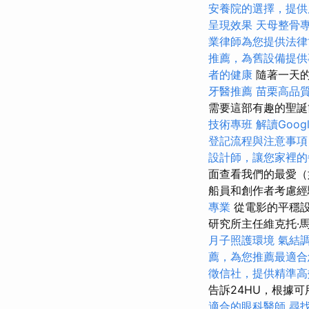
安養院的選擇，提供
呈現效果
天母整骨
業律師為您提供法律
推薦，為舊設備提供
者的健康
隨著一天
牙醫推薦
苗栗高品
需要這部有趣的聖誕
技術專班
解讀Googl
登記流程與注意事項
設計師，讓您家裡的
面查看我們的最愛（
船員和創作者考慮經
專業
從電影的平穩設
研究所主任維克托·馬爾
月子照護環境
氣結
薦，為您推薦最適合
徵信社，提供精準高
告訴24HU，根據
適合的眼科醫師
尋