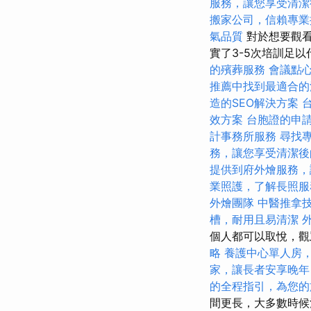
服務，讓您享受清潔
搬家公司，信賴專業
氣品質
對於想要觀看
實了3-5次培訓足
的殯葬服務
會議點
推薦中找到最適合的
造的SEO解決方案
效方案
台胞證的申
計事務所服務
尋找
務，讓您享受清潔後
提供到府外燴服務，
業照護，了解長照服
外燴團隊
中醫推拿
槽，耐用且易清潔
個人都可以取悅，觀
略
養護中心單人房
家，讓長者安享晚年
的全程指引，為您的
間更長，大多數時