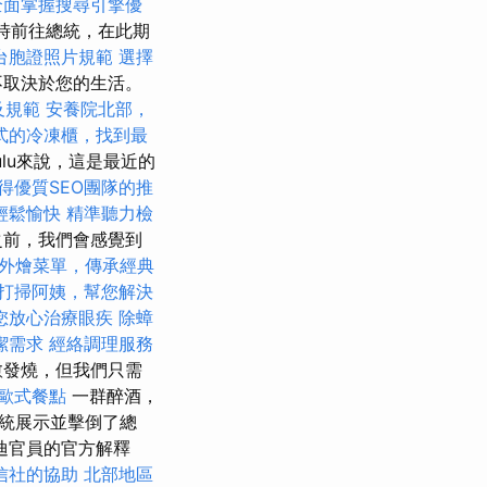
全面掌握搜尋引擎優
時前往總統，在此期
台胞證照片規範
選擇
不取決於您的生活。
及規範
安養院北部，
式的冷凍櫃，找到最
ulu來說，這是最近的
得優質SEO團隊的推
輕鬆愉快
精準聽力檢
之前，我們會感覺到
外燴菜單，傳承經典
打掃阿姨，幫您解決
您放心治療眼疾
除蟑
潔需求
經絡調理服務
愈發燒，但我們只需
歐式餐點
一群醉酒，
統展示並擊倒了總
迪官員的官方解釋
信社的協助
北部地區