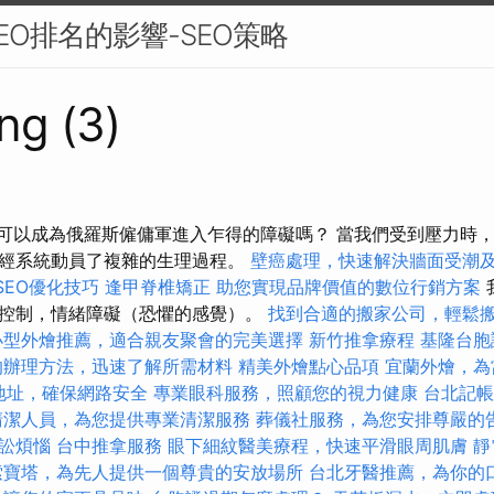
EO排名的影響-SEO策略
ng (3)
者可以成為俄羅斯僱傭軍進入乍得的障礙嗎？ 當我們受到壓力時
經系統動員了複雜的生理過程。
壁癌處理，快速解決牆面受潮
 SEO優化技巧
逢甲脊椎矯正
助您實現品牌價值的數位行銷方案
控制，情緒障礙（恐懼的感覺）。
找到合適的搬家公司，輕鬆
小型外燴推薦，適合親友聚會的完美選擇
新竹推拿療程
基隆台胞
的辦理方法，迅速了解所需材料
精美外燴點心品項
宜蘭外燴，為
P地址，確保網路安全
專業眼科服務，照顧您的視力健康
台北記帳
清潔人員，為您提供專業清潔服務
葬儀社服務，為您安排尊嚴的
訟煩惱
台中推拿服務
眼下細紋醫美療程，快速平滑眼周肌膚
靜
索寶塔，為先人提供一個尊貴的安放場所
台北牙醫推薦，為你的