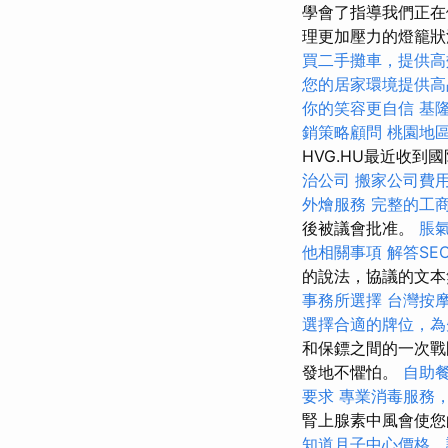
學會了指導我們正在
理更加壓力的燈籠狀
買二手攤車，提供高
您的居家環境提供高
你的笑容更自信
基
銷策略顧問
桃園地
HVG.HU最近收到
治公司
搬家公司費
外燴服務
完整的工
後被議會批准。
脹
他相關事項
解答SE
的說法，協議的文本
事務所選擇
台灣按
選擇合適的牌位，為
和保鏢之間的一次戰
發地不懼怕。
自助
要求
專業消毒服務
腎上腺素中風會使
知道月子中心價格，