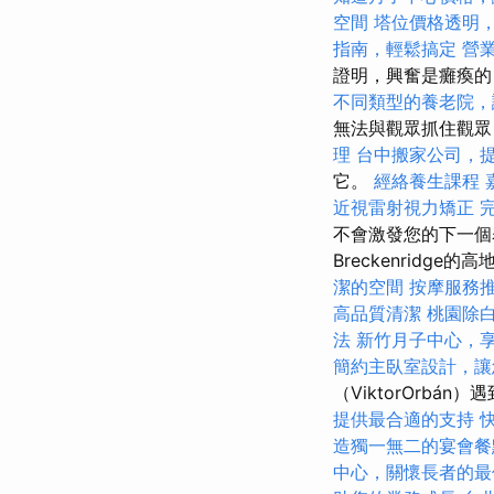
空間
塔位價格透明
指南，輕鬆搞定
營
證明，興奮是癱瘓
不同類型的養老院，
無法與觀眾抓住觀眾
理
台中搬家公司，
它。
經絡養生課程
近視雷射視力矯正
不會激發您的下一個
Breckenridge
潔的空間
按摩服務
高品質清潔
桃園除
法
新竹月子中心，
簡約主臥室設計，讓
（ViktorOrbán
提供最合適的支持
造獨一無二的宴會餐
中心，關懷長者的最