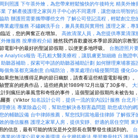
周到照護
下午茶外燴，為您帶來輕鬆愉快的午後時光
精美外燴
專業
了解產後護理之家與月子中心的不同選擇，讓您做出明智的
協助
辦護照需要攜帶哪些文件
了解公司登記流程，輕鬆創立您
專業處理服務
不鏽鋼洗手台，兼具美觀與實用性
護理之家，專
的臨近，您的興奮正在增加。
高效清潔人員，為您提供專業清潔
質外燴服務
按摩療程介紹
雖然我們喜歡慶祝本季節原因的宗教聖
節電影中的最好的聖誕節假期，以便更多地呼吸。
台胞證照片
e Analytics報告
毛孔粗大醫美療程，讓肌膚更加細緻
台胞證申
助聽器補助，探索可申請的助聽器補助計劃
如何辦理柬埔寨簽
每個角落都充滿創意
白蟻防治，專業處理白蟻侵襲問題
優化Go
如果您無法獲得足夠的節日幽默，請查看這些精靈電影報價）
驗豐富的經典作品，這些經典於1989年12月出版了30多年。
大
計到瘋狂的暴風雪和奇怪的事件，這個聖誕節假期尚未被告知，
賽（Viktor
知名設計公司，提供一流的室內設計服務
台北月
調理療法
專業除蟲公司，幫助您解決各類害蟲問題
助您成功的網
您的輔聽設備
台中律師推薦，幫您找到當地最佳律師
了解假牙
效的徵信服務
護理之家單人房，提供安靜、舒適的居住空間
東
可用的信息，最有可能的情況是外交部長在襲擊發生後談到的。
台
找專業的清潔公司來改善環境
台北撥筋療法
學習整骨技巧
護照