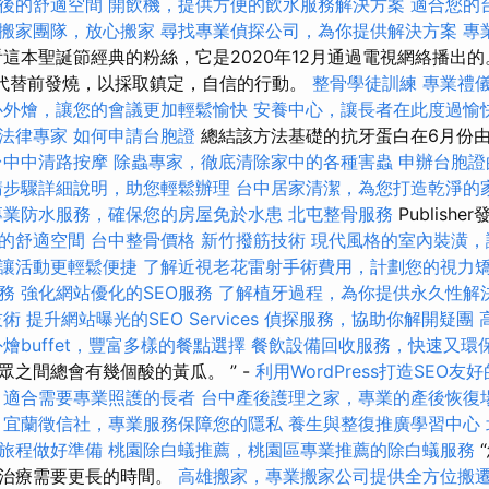
後的舒適空間
開飲機，提供方便的飲水服務解決方案
適合您的
搬家團隊，放心搬家
尋找專業偵探公司，為你提供解決方案
專
這本聖誕節經典的粉絲，它是2020年12月通過電視網絡播出的
以代替前發燒，以採取鎮定，自信的行動。
整骨學徒訓練
專業禮
心外燴，讓您的會議更加輕鬆愉快
安養中心，讓長者在此度過愉
法律專家
如何申請台胞證
總結該方法基礎的抗牙蛋白在6月份由S
台中中清路按摩
除蟲專家，徹底清除家中的各種害蟲
申辦台胞證
請步驟詳細說明，助您輕鬆辦理
台中居家清潔，為您打造乾淨的
專業防水服務，確保您的房屋免於水患
北屯整骨服務
Publishe
的舒適空間
台中整骨價格
新竹撥筋技術
現代風格的室內裝潢，
讓活動更輕鬆便捷
了解近視老花雷射手術費用，計劃您的視力
務
強化網站優化的SEO服務
了解植牙過程，為你提供永久性解
技術
提升網站曝光的SEO Services
偵探服務，協助你解開疑團
外燴buffet，豐富多樣的餐點選擇
餐飲設備回收服務，快速又環
眾之間總會有幾個酸的黃瓜。 ” -
利用WordPress打造SEO友
，適合需要專業照護的長者
台中產後護理之家，專業的產後恢復
宜蘭徵信社，專業服務保障您的隱私
養生與整復推廣學習中心
旅程做好準備
桃園除白蟻推薦，桃園區專業推薦的除白蟻服務
候治療需要更長的時間。
高雄搬家，專業搬家公司提供全方位搬