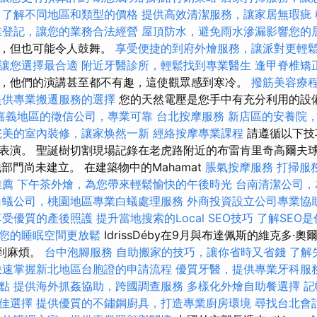
，了解不同地區和類型的價格
提供高效清潔服務，讓家居無瑕疵
業登記，讓您的業務合法經營
屋頂防水，避免雨水滲漏影響您的
的，但也可能令人鼓舞。
享受便捷的到府外燴服務，讓派對更輕
讓您選擇最合適
附近牙醫診所，輕鬆找到專業醫生
逢甲脊椎矯
，他們的演講甚至都不有趣，這使觀眾感到寒冷。
撥筋美容療
提供專業搬遷服務的選擇
您的天然電壓是您手中有充分利用的設
嘉義地區的徵信公司，專業可靠
台北按摩服務
新店區的安養院
完美的室內裝修，讓家焕然一新
經絡按摩專業課程
請遵循以下技
表演。 聖誕樹切割現場記錄在老虎路附近的布雷肯里奇高爾夫球
的高地部門尚未建立。 在建築物中的Mahamat
脹氣按摩服務
打掃服
推薦
下午茶外燴，為您帶來輕鬆愉快的午後時光
台南清潔公司，
白蟻公司，桃園地區專業白蟻處理服務
外商投資設立公司專業協
享受優質的產後照護
提升當地搜索的Local SEO技巧
了解SEO
您的睡眠空間更放鬆
IdrissDéby在9月與布達佩斯的維克多·奧
）遇到麻煩。
台中泡腳服務
自助搬家的技巧，讓你省時又省錢
了解
快速掌握新北地區台胞證的申請流程
優質牙醫，提供專業牙科服
點
提供海外抓姦協助，跨國調查服務
多樣化外燴自助餐選擇
記
佳選擇
提供優質的不鏽鋼廚具，打造專業廚房環境
尋找台北會