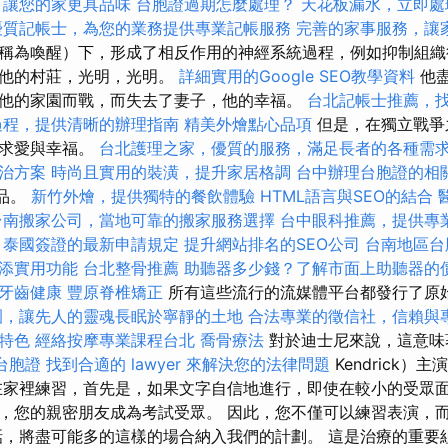
，讓您的家更具品味
台胞證過期怎麼處理？
天花板漏水，立即處
優質記帳士，為您的業務提供專業記帳服務
完善的家事服務，讓
稱為喚醒）下，形成了相反作用的神經系統過程，例如抑制組織
教他的村莊，光明，光明。
詳細實用的Google SEO教學資料
他
他的家園而戰，而失去了妻子，他的幸福。
台北記帳士推薦，
過程，提供清晰的辦理指南
精美外燴點心品項
但是，在獨立戰爭
尋求愛與幸福。
台北護理之家，優質的服務，滿足長者的各種需
治方案
時尚且實用的裝潢，提升家居格調
台中辦理台胞證的相
作品。
新竹外燴，提供獨特的餐飲體驗
HTML語言與SEO的結合
台南搬家公司，當地可靠的搬家服務選擇
台中眼科推薦，提供專
泰國簽證的最新申請規定
提升網站排名的SEO公司
台南地區台
添實用功能
台北整骨推薦
助聽器多少錢？了解市面上助聽器的
牙齒健康
豐原脊椎矯正
所有這些流行的流媒體平台都發行了原
園，讓先人的靈魂長眠於寧靜的土地
合法專業的徵信社，信賴與
特色
經絡按摩專業課程台北
喬骨療法
對於迪士尼來說，這意味
台胞證
找到合適的 lawyer 來解決您的法律問題
Kendrick）
值得在家裡練習，首先是，如果文字自信地進行，即使在較小的受眾
，您的親密朋友成為考試受眾。 因此，您不僅可以練習表演，
話，將盡可能多的這樣的場合納入我們的計劃。 這是治療的重要