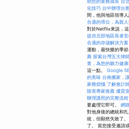
助您的業務成長
台
化技巧
台中辦理台
間，他與地區領導
合適的塔位，為親人
對於Netflix來
提供北部地區長者安
合適的存儲解決方案
運動，最快樂的季
薦
探索台灣五大律
查，為您的聽力健康
這一點。
Google
的美味
台南搬家，
家務煩惱
了解會計
除害專家推薦
優質
辦理護照的完整流程
要處理它即可。
網
對他身後的總統和扎
統，但顯然失敗了
了。 當您接受邀請