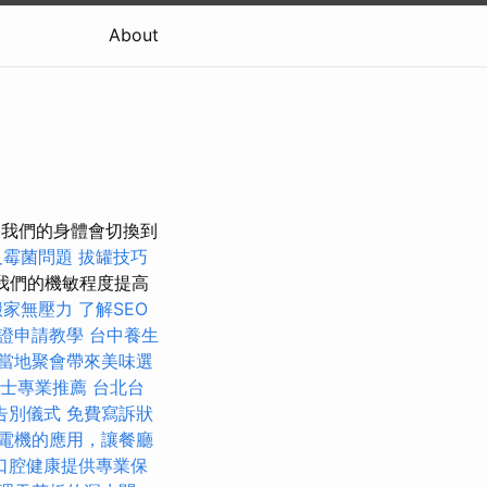
About
，我們的身體會切換到
及霉菌問題
拔罐技巧
我們的機敏程度提高
搬家無壓力
了解SEO
證申請教學
台中養生
當地聚會帶來美味選
士專業推薦
台北台
告別儀式
免費寫訴狀
電機的應用，讓餐廳
口腔健康提供專業保