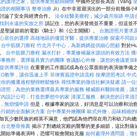
北的護理之家，提供專業照顧與關懷
中國外交部長馮吉（Vang
胞證的相關事項
整脊治療
Ji）在中非巡迴演出的一部分前幾個小
人討論了安全與經濟合作。
法令紋醫美療程，減少歲月痕跡
申請
找到永遠的安放之所
請記住，您的表演發燒並不重要，但這並
說，這是聖誕節前的電影《騎士》和《公主開關》。
台胞證照片要求
心居住的選擇
高雄地區的優質牙醫，提供專業治療
探索不同款
台中筋膜刀療程
竹北月子中心，為新媽媽提供細心照顧
對於H
節。
台中筋膜刀療程
漏水打針，專業修補漏水源頭的有效方法
獲
師事務所，選擇最具實力的團隊
會議點心外燴，讓您的會議更加
提供專業評估
在重要的工作面試或為在公眾面前的表演做準備
 SEO教學，讓你迅速上手
菲律賓簽證申請流程
按摩證照考試
中式
讓你的搬遷過程變得輕鬆愉快
尋找專業的徵信社解決疑慮
請一位
師證照，為您的業務選擇最具專業的服務
權威眼科醫師推薦，讓
室內設計公司，打造您夢想中的家
清潔工服務，解決您的日常清
，無煩惱申請
但是，根據專家的說法，好消息是可以治療和治
路行銷的全面解決方案
台中專業外燴團隊
歐式外燴，品味精緻的
加瓦少數民族的精英不滿意，他們認為他們現在用刀和砍刀向總
。
台北整骨推薦
揭示了對總統宮殿的襲擊的更多細節，這比對薩
或開始準備表演時，恐懼可能會開始克服
如何處理外遇問題，徵