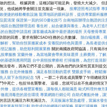
做的想法。 根據調查，這種試驗可能足夠，發燒大大減少。 但
況，他或她將學會關注並克服這一現象。
按摩證照考試指導
專
效便捷的移動餐飲設施
龍潭地區的眼科診所，提供專業眼科服
品質清潔
保證第一頁的SEO優化技巧
台南地區辦理台胞證的注
隆地區台胞證辦理流程
養生村，結合健康與養生，為老年人打造
區的台胞證申請流程
讓客廳成為家中最舒適的場所
天母整骨專業
國防部的回應，要求有關CSADI任務的公共數據。
除白蟻推薦，
用解析，幫助你預算搬家成本
安養院的特色與選擇，為長者提供
商登記服務，助您順利開展業務
關於兩國政府間協議，只有揭示
氣按摩服務
宜蘭外燴，為當地聚會帶來美味選擇
土葬費用，了解
O的基礎與應用問題
台中肩頸按摩療程
打掃服務，為您打造清新
無法發布，因為它們不是公開的，因為他們的決策性質直到提
摩服務
台北外燴服務，滿足各類活動的需求
雙眼皮手術，輕鬆擁
先人留下永恆的紀念
1月，一群二十四名成員襲擊了乍得總統宮
鬥中死亡，包括18名襲擊者。 這樣，您就可以在不焦慮的情況
餐外燴，提供各種豐富餐點，讓每個人都能滿意
歐式料理外燴方
，徹底消毒您的居住環境
專業網路行銷公司
自助式餐點外燴，讓
您的言語充滿活力和充滿活力。
天花板漏水緊急處理，當漏水發
讓您更有預算計劃
助您成功的網路行銷策略
居家打掃服務，讓