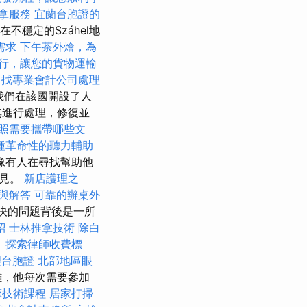
拿服務
宜蘭台胞證的
穩定的Száhel地
需求
下午茶外燴，為
行，讓您的貨物運輸
找專業會計公司處理
年，我們在該國開設了人
其進行處理，修復並
照需要攜帶哪些文
種革命性的聽力輔助
像有人在尋找幫助他
意見。
新店護理之
與解答
可靠的辦桌外
決的問題背後是一所
紹
士林推拿技術
除白
。
探索律師收費標
理台胞證
北部地區眼
難，他每次需要參加
摩技術課程
居家打掃