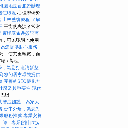
桃園地區台胞證辦理
居住環境
心理學研究
鬆
士林整復療程
了解
正
平衡的表演者常常
程
柬埔寨旅遊簽證辦
備，可以聰明地使用
，為您提供貼心服務
巧，使其更輕鬆，而
場 /高地。
務，為您打造清新整
為您的居家環境提供
助
完善的SEO優化方
是什麼及其重要性
現代
爾巴恩
失智症照護，為家人
務
台中外燴，為您打
帳服務推薦
專業安養
計師，專業會計師協