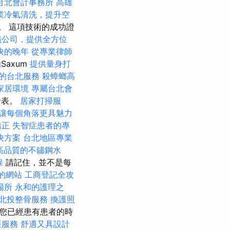
台北會計事務所
高雄
業冷氣清洗，提升空
。 這項技術的成功證
儀公司，提供全方位
快的晚年
從專業律師
axum
提供量身打
的台北服務
殺蟑螂高
家居環境
專屬台北會
r發表。
居家打掃服
讓每個角落更具魅力
矯正
失智症患者的專
決方案
台北地區專業
高品質的不鏽鋼水
保
請記住，並不是每
好的網站
工商登記全攻
場所
永和的護理之
北投整骨服務
換護照
“您已經患有患者的時
遷服務
舒適又具設計