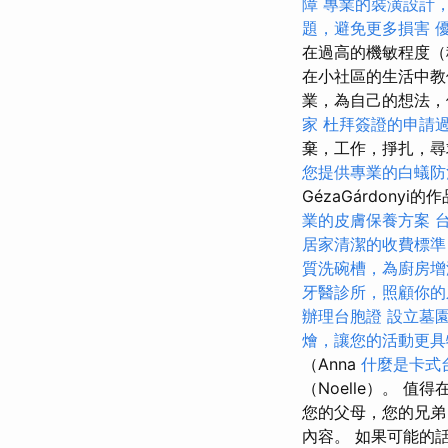
障
專業的裝潢設計
題，避免更多損害
在過高的機敏程度（
在小社區的生活中
業，為自己的想法，
家
杜拜簽證的申請
棄，工作，掙扎，
您提供專業的白蟻防
GézaGárdonyi的
業的皮膚保養方案
居家清潔的收費標準
質洗碗槽，為廚房增
牙醫診所，照顧你的
辦理台胞證
設立墓
燴，讓您的活動更具
（Anna
什麼是卡式
（Noelle）。 
您的父母，您的兄弟
內容。 如果可能的