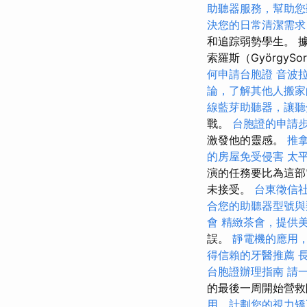
助聽器服務，幫助您
決您的日常清潔需求
和追踪弱勢學生。 
索羅斯（GyörgyS
何申請台胞證
音波
論，了解其他人搬家
線藍芽助聽器，讓聽
戰。
台胞證的申請
激發他的靈感。
推
的房屋免受侵害
太
演的任務要比為這部
未接受。
台東徵信
合您的助聽器型號與
會
精緻茶會，提供
誤。
靜電機的應用
得信賴的牙醫推薦
台胞證辦理指南
請
的最後一周開始營救阿
用，計劃您的視力矯