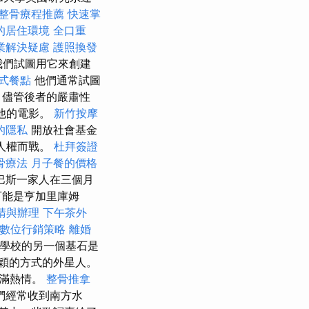
整骨療程推薦
快速掌
的居住環境
全口重
業解決疑慮
護照換發
我們試圖用它來創建
式餐點
他們通常試圖
 儘管後者的嚴肅性
累他的電影。
新竹按摩
的隱私
開放社會基金
和人權而戰。
杜拜簽證
骨療法
月子餐的價格
巴斯一家人在三個月
可能是亨加里庫姆
請與辦理
下午茶外
數位行銷策略
離婚
倫學校的另一個基石是
但又新穎的方式的外星人。
充滿熱情。
整骨推拿
們經常收到南方水