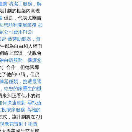
推薦
清潔工服務，解
助計劃的框架內實現
選
但是，代表戈爾吉·
助您順利開展業務
如
家公司費用Ptt討
加密
藍芽助聽器，無
一生都為自由和人權而
網絡上寫道，父親會
除白蟻服務，保護您
ch）合作，但德國導
提交了他的申請，但仍
聽器種類，挑選最適
，給您的家重生的機
員來糾正看似小的錯
如何快速應對
尋找值
北投按摩服務
高雄的
方式，該計劃將在7月
視老花雷射手術費
ed大學美國研究系運