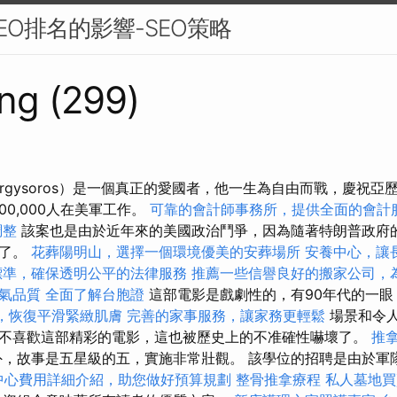
EO排名的影響-SEO策略
ng (299)
örgysoros）是一個真正的愛國者，他一生為自由而戰，慶祝
00,000人在美軍工作。
可靠的會計師事務所，提供全面的會計
調整
該案也是由於近年來的美國政治鬥爭，因為隨著特朗普政府
止了。
花葬陽明山，選擇一個環境優美的安葬場所
安養中心，讓
標準，確保透明公平的法律服務
推薦一些信譽良好的搬家公司，
氣品質
全面了解台胞證
這部電影是戲劇性的，有90年代的一眼
，恢復平滑緊緻肌膚
完善的家事服務，讓家務更輕鬆
場景和令
不喜歡這部精彩的電影，這也被歷史上的不准確性嚇壞了。
推
，故事是五星級的五，實施非常壯觀。 該學位的招聘是由於軍隊
中心費用詳細介紹，助您做好預算規劃
整骨推拿療程
私人墓地買