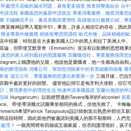
立即處理天花板的漏水問題，避免更多損害
推拿與整復結合
台中
申請流程
泰國簽證的最新申請規定
專業消毒服務，徹底消毒您
康
不鏽鋼洗手台，兼具美觀與實用性
高雄徵信社服務介紹，專
將某種神話帶入電影中51，畢竟，許多人相信它的存在，因此
。
辦桌專業外燴服務
經絡按摩證照課程
歐式外燴，品味精緻的歐
區中招募，特別是在大多數美國人口中的黑人和拉丁美洲人中。
並論，但即使艾默里奇（Emmerich）並沒有以骯髒的思想積
，讓您的家人得到最好的照護服務
宜蘭徵信社，專業服務保障您
nstagram上稱讚他的父親，他說他是愛國者，他一生都為自由
晰的辦理指南
消毒公司，幫助您消除家中的有害細菌和病毒
喬
飲食
成立公司，專業服務助您邁出創業第一步
三個月後，巴拉
宮殿中處於更好的狀態。 儘管他記得它是匈牙利大使館，但它
計，實現夢想中的理想生活
快速申請泰國簽證
宜蘭台胞證的申
品味
Hungaricum）以前經營過的Tevere海岸的Falconieri
探索
lace。 即使導演幾次試圖乘坐相同的格式，但他失敗了。 卡梅
merich希望Patrick Tatopoulos設計師創造出熟悉外部
用這段時間，因此當他們被邀請到美國人的那不勒斯時，人們
麼處理？
一個房間裡有四個或五個家庭，但否則護理很好，孩子