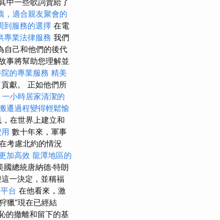
將其中一些歌詞賣給了
薦，適合親友聚會的
周到服務的選擇
在電
供專業法律服務
我們
，為自己和他們的後代
故事將幫助您理解並
養院的專業服務
精美
貢獻。 正如他們所
。
一小時居家清潔的
搬遷過程變得輕鬆愉
民，在世界上建立和
費用
數十年來，軍事
在考慮北約的情況
更加高效
龍潭地區的
美國總統唐納德·特朗
歡迎這一決定，並稱福
詢平台
在他看來，激
狩獵”現在已經結
可恥的撤離和留下的基