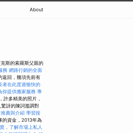
About
亞歷克斯的索羅斯父親的
服務
網路行銷的全面
的返回，幾項先前有
長者在此度過愉快的
為你提供搬家服務
專
，許多精美的照片，
人驚訝的陳詞濫調對
拿推薦與介紹
學習按
的資金，2013年為
賣，了解市場上私人