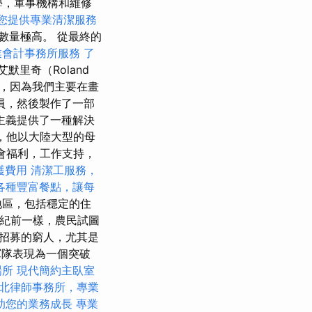
學，軍事機構和維修
您提供專業清潔服務
數量極高。 從最終的
業會計事務所服務
了
艾默里奇（Roland
治，因為我們主要在畫
員，然後製作了一部
主義提供了一種解決
明，他以大陸大型的母
會福利，工作支持，
護費用
清潔工服務，
各種豐富餐點，讓每
地區，包括穩定的住
世紀前一樣，農民試圖
招募的窮人，尤其是
軍隊表現為一個突破
場所
現代簡約主臥室
北律師事務所，專業
助您的業務成長
專業