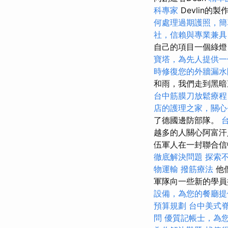
科專家
Devlin
何處理過期護照，簡
社，信賴與專業兼具
自己的項目一個綠燈
寶塔，為先人提供一
時修復您的外牆漏水
和雨，我們走到黑
台中筋膜刀放鬆療
店的護理之家，關心
了德國邊防部隊。
越多的人關心阿富
伍軍人在一封聯合信
徹底解決問題
探索
物運輸
撥筋療法
他
軍隊向一些新的學員
設備，為您的餐廳提
預算規劃
台中美式
問
優質記帳士，為