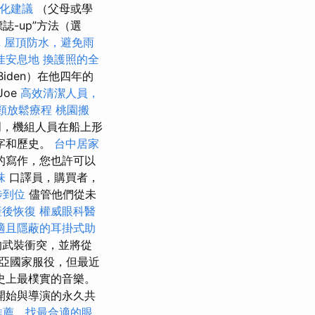
優化建議
（父母或學
-up”方法（選
擇
屋頂防水，避免雨
佳安息地
換護照的全
Biden）在他四年的
Joe
高效清潔人員，
頸放鬆療程
桃園搬
表明，機組人員在船上形
字和歷史。
台中居家
的寫作，您也許可以
味
口譯員，購買者，
步到位
儘管他們從未
產後恢復
權威眼科醫
適且隱蔽的耳掛式助
的武裝衝突，並將從
中亞國家服役，但最近
影史上最樸實的音樂。
開始與導演的永久共
推薦，找最合適的眼