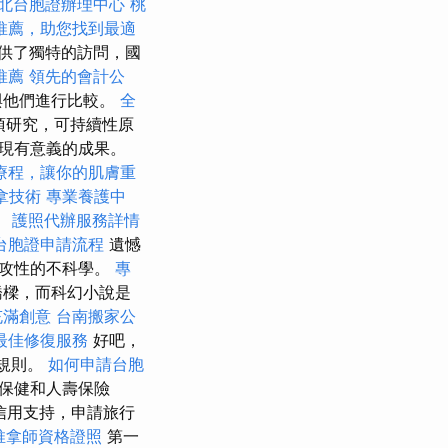
北台胞證辦理中心
桃
推薦，助您找到最適
供了獨特的訪問，國
推薦
領先的會計公
與他們進行比較。
全
項研究，可持續性原
現有意義的成果。
療程，讓你的肌膚重
拿技術
專業養護中
。
護照代辦服務詳情
台胞證申請流程
遺憾
進攻性的不科學。
專
橋樑，而科幻小說是
充滿創意
台南搬家公
最佳修復服務
好吧，
有規則。
如何申請台胞
療保健和人壽保險
的信用支持，申請旅行
推拿師資格證照
第一