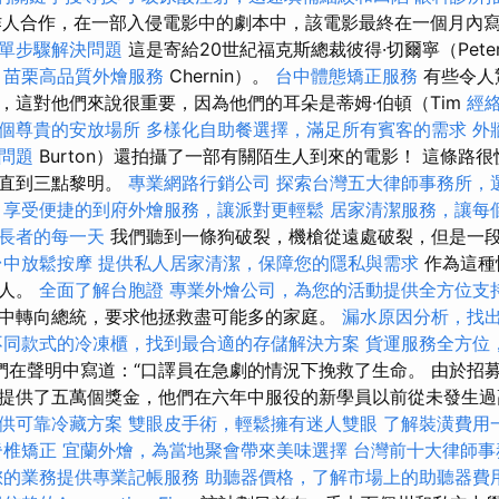
的製作人合作，在一部入侵電影中的劇本中，該電影最終在一個月內
單步驟解決問題
這是寄給20世紀福克斯總裁彼得·切爾寧（Pete
苗栗高品質外燴服務
Chernin）。
台中體態矯正服務
有些令人
，這對他們來說很重要，因為他們的耳朵是蒂姆·伯頓（Tim
經
個尊貴的安放場所
多樣化自助餐選擇，滿足所有賓客的需求
外
問題
Burton）還拍攝了一部有關陌生人到來的電影！ 這條路
暗直到三點黎明。
專業網路行銷公司
探索台灣五大律師事務所，
程
享受便捷的到府外燴服務，讓派對更輕鬆
居家清潔服務，讓每
長者的每一天
我們聽到一條狗破裂，機槍從遠處破裂，但是一
台中放鬆按摩
提供私人居家清潔，保障您的隱私與需求
作為這種
汗人。
全面了解台胞證
專業外燴公司，為您的活動提供全方位支
中轉向總統，要求他拯救盡可能多的家庭。
漏水原因分析，找
不同款式的冷凍櫃，找到最合適的存儲解決方案
貨運服務全方位
們在聲明中寫道：“口譯員在急劇的情況下挽救了生命。 由於招募
提供了五萬個獎金，他們在六年中服役的新學員以前從未發生
供可靠冷藏方案
雙眼皮手術，輕鬆擁有迷人雙眼
了解裝潢費用
脊椎矯正
宜蘭外燴，為當地聚會帶來美味選擇
台灣前十大律師事
您的業務提供專業記帳服務
助聽器價格，了解市場上的助聽器費