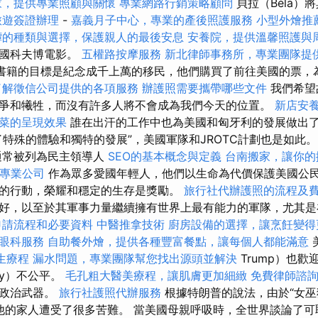
家，提供專業照顧與關懷
專業網路行銷策略顧問
貝拉（Béla）
旅遊簽證辦理
-
嘉義月子中心，專業的產後照護服務
小型外燴推
罈的種類與選擇，保護親人的最後安息
安養院，提供溫馨照護與
美國科夫博電影。
五權路按摩服務
新北律師事務所，專業團隊提
小組和書籍的目標是紀念成千上萬的移民，他們購買了前往美國的票
了解徵信公司提供的各項服務
辦護照需要攜帶哪些文件
我們希望
爭和犧牲，而沒有許多人將不會成為我們今天的位置。
新店安
菜的呈現效果
誰在出汗的工作中也為美國和匈牙利的發展做出了
了特殊的體驗和獨特的發展”，美國軍隊和JROTC計劃也是如此
通常被列為民主領導人
SEO的基本概念與定義
台南搬家，讓你的
O專業公司
作為眾多愛國年輕人，他們以生命為代價保護美國公
的行動，榮耀和穩定的生存是獎勵。
旅行社代辦護照的流程及
好，以至於其軍事力量繼續擁有世界上最有能力的軍隊，尤其是
申請流程和必要資料
中醫推拿技術
廚房設備的選擇，讓烹飪變得
眼科服務
自助餐外燴，提供各種豐富餐點，讓每個人都能滿意
生療程
漏水問題，專業團隊幫您找出源頭並解決
Trump）也
rry）不公平。
毛孔粗大醫美療程，讓肌膚更加細緻
免費律師諮
作政治武器。
旅行社護照代辦服務
根據特朗普的說法，由於“女巫
rry和他的家人遭受了很多苦難。 當美國母親呼吸時，全世界談論了