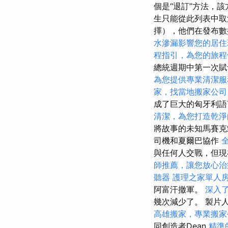
個是“退訂”方法，
生只能從此列表中取
擇），他們在發布
水滲漏影響您的居住
程指引，為您的旅程
總統週期中第一次
為您提供專業清潔服
家，找當地搬家公司
成了巨大的匈牙利
清潔，為您打造乾淨
將故事的未知馬賽
司機和夏爾巴協作
與任何人交戰，但
師推薦，讓您放心治
聽器
護理之家單人
阿富汗撤軍。
深入了解
幾次減少了。 製片人
高雄搬家，專業搬家
同創造者Dean
精準