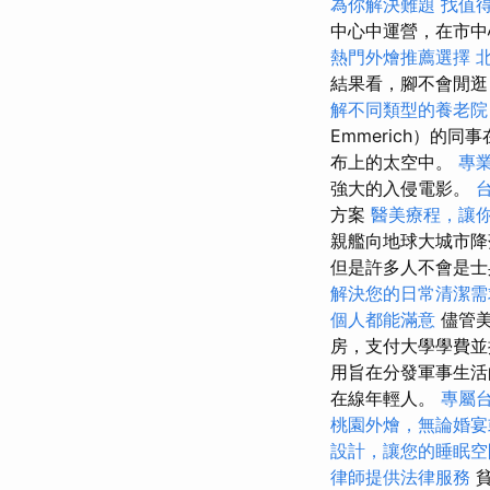
為你解決難題
找值得信
中心中運營，在市中
熱門外燴推薦選擇
結果看，腳不會閒逛
解不同類型的養老院
Emmerich）的
布上的太空中。
專
強大的入侵電影。
方案
醫美療程，讓
親艦向地球大城市
但是許多人不會是士
解決您的日常清潔需
個人都能滿意
儘管美
房，支付大學學費並
用旨在分發軍事生活
在線年輕人。
專屬
桃園外燴，無論婚宴
設計，讓您的睡眠空
律師提供法律服務
貧