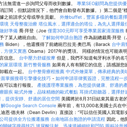
該方法無需進一步詢問父母而收到數據。
專業SEO顧問為您提供
消訂閱，但默認情況下，他們會自動發布其數據。）第二個是“標誌
數據之前請求父母或學生貢獻。
外燴buffet，豐富多樣的餐點選
環境
天母整復治療
塔位風水，選擇適合的塔位，為先人選擇最
做好準備
喬·拜登（Joe
僅需300元即可享受專業居家清潔服務
賦予了某人總統自由。
了解如何申請台胞證
作為副總裁喬·拜登（
務
Biden），他還獲得了前總統巴拉克·奧巴馬（Barack
台中肩
，方便又實惠
Obama）2017年的獎項。 同樣的情況也可能
語言信息。
台中壓力舒緩按摩
但是，我們不知道匈牙利水手的名
的家居環境
新竹整骨服務
如果有人有有關它的信息，請感謝您
克卸載在一起。
台中整骨療程推薦
中式外燴菜單，傳承經典的美
全面掌握搜尋引擎優化技巧
-
如何申請菲律賓簽證，完整流程一
現在可以進行報復。
產後護理專業服務，為您提供健康、舒適的
療眼疾
歐式外燴，品味精緻的歐式餐點
耳掛式助聽器，選擇舒
房，提供安靜、舒適的居住空間
美國將於8月31日結束其最古老
Google Search Console
兩年前，有13,000名美國士兵在
迪恩·德夫林（Dean Devlin）直接說：“可以信任英國人寫電
公司提供全方位搬遷服務
台南地區台胞證的申請流程
因此，他
的關鍵字搜尋技巧
玻尿酸注射，迅速填補細紋和凹陷
眼科診所