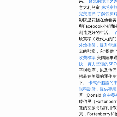
果。
台北的護理之
意大利兒童
柬埔寨
完美選擇
了解骨灰
影院里花錢在他看
與Facebook
創造更好的生活。
欣賞移民幾代人的鬥
外燴擺盤，提升每道
寫的那樣，它“提供
收費標準
美國陸軍
快
-
實力堅強的SE
平與秩序，以及他們
招募在美國的運作良
下。
卡式台胞證的
眼科診所，提供專業
普（Donald
台中養
滕伯里（Fortenbe
進的左派將程序用
束，Fortenbe