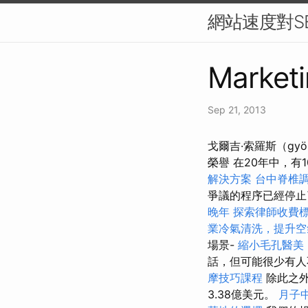
網站速度對S
Marketi
Sep 21, 2013
戈爾吉·索羅斯（gy
榮譽 在20年中，有1
解決方案
台中脊椎
爭議的程序已經停
晚年
探索律師收費
業冷氣清洗，提升空
場景-
縮小毛孔醫美
話，但可能很少有人
摩技巧課程
除此之外
3.38億美元。
月子