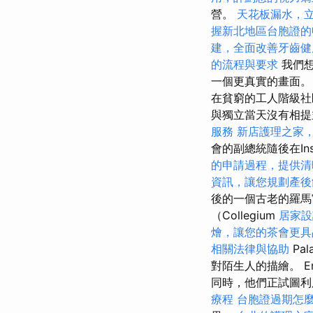
營。
天花板漏水，
握新北地區台胞證的
建，全面改善牙齒健
的流程與要求
我們想
一個更真實的畫面
在貧窮的工人階級社
與獨立當天沒有相提
服務
新店護理之家
會的副總統隨後在I
的申請過程，提供清
資訊，讓您規劃產後
後的一個古老的羅馬
（Collegium
居家設
燴，讓您的茶會更具
相關法律與協助
Pa
對陌生人的描繪。 Em
同時，他們正試圖利
療程
台胞證過期怎