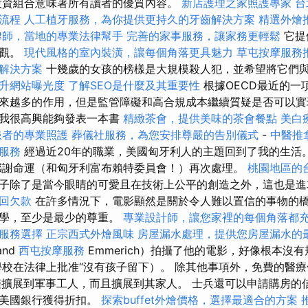
資組合意味著所有讀者的優質內容。
新店護理之家照護專家
台
流程
人工植牙服務，為你提供更持久的牙齒解決方案
精選外燴
律師，當地的專業法律幫手
完善的家事服務，讓家務更輕鬆
它提
外觀。
現代風格的室內裝潢，讓每個角落更具魅力
草屯按摩服務
解決方案
十幾歲的女孩的榜樣是大規模殺人犯，並希望將它們
提升網站曝光度
了解SEO是什麼及其重要性
根據OECD最近的一
來越多的作用，但是監管障礙和高合規成本繼續質疑是否可以實
麼我很高興能夠發表一本書
精緻茶會，提供美味的茶會餐點
美白
患者的專業照護
葬儀社服務，為您安排尊嚴的告別儀式
-
中醫推
服務
經過近20年的職業，美國匈牙利人的主題回到了我的生活
謝命運（和匈牙利富布賴特委員會！）再次處理。
桃園地區的
子除了是當今眼睛的可愛且在技術上公平的創造之外，這也是
回欠款
在許多情況下，電影顯然是關於令人難以置信的事物的
理學，至少是最少的尊重。
專業設計師，讓您家裡的每個角落都
服務選擇
正宗西式外燴風味
房屋漏水處理，提供您房屋漏水的
and
西屯按摩服務
Emmerich）拍攝了他的電影，好像根本沒
校在法律上批准“沒有孩子留下）。 除其他事項外，免費的醫
）不僅擴展到軍事工人，而且擴展到其家人。 士兵還可以申請購房
在美國銀行獲得折扣。
探索buffet外燴價格，選擇最適合的方案