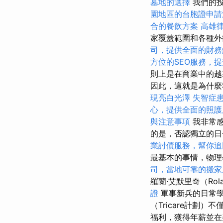
墓地的選擇
我們的投
園地區的台胞證申請
合的餐飲方案
高雄
家覆蓋範圍和各種
司，提供全面的財務
方位的SEO服務，
則上是在商業中的越
因此，這就是為什
現亮白光澤
失智症
心，提供全面的照護
與注意事項
我非常感
的是，否認獨立的日
業討債服務，幫你追
最基本的事情，物
司，當地可靠的搬家
羅蘭·艾默里奇（Rol
證
軍事新兵的日常學
（Tricare計劃
福利，獲得年薪並