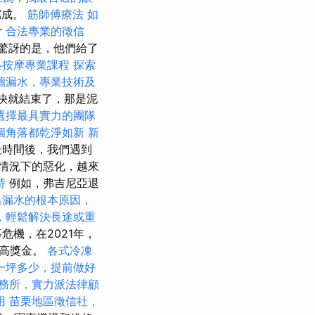
寫成。
筋師傅療法
如
r
合法專業的徵信
驚訝的是，他們給了
絡按摩專業課程
探索
牆漏水，專業技術及
很快就結束了，那是泥
選擇最具實力的團隊
個角落都乾淨如新
新
段時間後，我們遇到
情況下的惡化，越來
持
例如，弗吉尼亞退
出漏水的根本原因，
，輕鬆解決長途或重
危機，在2021年，
過高獎金。
各式冷凍
一坪多少，提前做好
務所，實力派法律顧
用
苗栗地區徵信社，