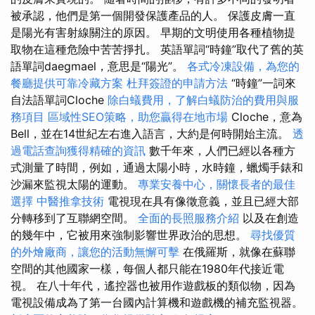
被承認，他們是第一個開發保護產品的人。 保護皮膚一直
是陽光有害射線關注的原因。 早期的文明使用各種植物提
取物在這種危險中苦苦掙扎。 英語單詞“時鐘”取代了舊的英
語單詞daegmael，意思是“陽光”。
各式冷凍設備，為您的
餐廳提供可靠冷藏方案
杜拜簽證的申請方法
“時鐘”一詞來
自法語單詞Cloche
除白蟻費用，了解白蟻防治的費用與服
務項目
區域性SEO策略，助您贏得在地市場
Cloche，意為
Bell，並在14世紀左右進入語言，大約是何時開始主流。
透
過電話查詢獲得精確的資訊
數千年來，人們已經以各種方
式測量了時間，例如，通過太陽小時，水時鐘，蠟燭手錶和
沙漏來監視太陽的運動。
專業安養中心，關懷長者的最佳
選擇
中醫推拿技術
電視現在具有像徵意義，並且已經大部
分轉移到了互聯網空間。
全面的長照服務介紹
以及在創造
的幾年中，它被用來強制影響世界政治的思想。
尋找優質
的外燴廠商，讓您的活動無懈可擊
在俄羅斯，就像在蘇聯
空間的其他國家一樣，每個人都只能在1980年代接近電
視。 在八十年代，遙控器也被用作遊戲板的類似物，因為
電視設備成為了第一台國內計算機和遊戲機的補充監視器。