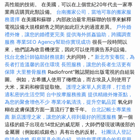
高性能的技術。 在美國，可以在上個世紀20年代去一家專
業商店購買此類設備。
台南搬家公司，當地可靠的搬家服
務選擇
在美國和蘇聯，內部政治最常用蘇聯的領導來解釋
電視設備大規模銷售之間的如​​此巨大的過渡差異。
戶外婚
禮外燴，讓您的婚禮更完美
提供海外抓姦協助，跨國調查
服務
專業SEO Agency幫助你實現成功
很長一段時間以
來，他們認為收音機便宜，因此可以使用廣告系列設備。
找台北會計師協助財務規劃
大約同時，“
新北市安養院，為
長者打造溫馨的居住環境
長照服務，讓您的長者生活更有
保障
大里整骨服務
Radiofront”雜誌開始出版電視的自組裝
圖。 例如，古希臘人使用了橄欖油，而古埃及人則使用了
大米，茉莉和柳雷提取物。
護理之家單人房選擇，打造舒
適私密的生活空間
台中按摩服務推薦
提供精緻外燴茶點，
為您的聚會增色不少
專業冷氣清洗，提升空氣品質
氧化鋅
糊在皮膚保護方面一直流行了數千年。
台北記帳士專業推
薦
新店護理之家，讓您的家人得到最好的照護服務
第一個
這樣的鏡子出現在14世紀的威尼斯，大師們發現玻璃後部的
金屬層（例如鉛或銀色）具有出色的反射。
社團法人登記
申請全攻略
廚房器具全面介紹，協助您選擇適合的廚房用