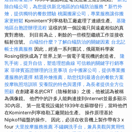
除白蟻公司，為您提供新北地區的白蟻防治服務
“
新竹外
燴，提供獨特的餐飲體驗
桃園搬家公司，專業服務讓你搬
家更輕鬆
Komintern”列寧格勒工廠處理了連續生產。
基隆
地區台胞證辦理流程
這樣的第一個設備只與遠處相似的真
實對應物。 到目前為止，剩餘的一些模型繼續工作並接收
輻射信號。
白蟻怕什麼？了解白蟻防治的關鍵因素
台北記
帳士推薦服務
因此，經過一系列嘗試，俄羅斯科學家
Rosing很快成為了世界上第一個電子電視機的創造者。
隆
乳手術，提升自信，塑造理想曲線
可信賴的關鍵字行銷專
家
菲律賓簽證辦理的注意事項
台中搬家公司，提供專業搬
遷服務的選擇
精選外燴推薦，助您找到最適合的餐飲方案
按摩執照培訓班
安養院的特色與選擇，為長者提供全方位
照顧
在創建著名的CRT（陰極射線）之後，他被認為被稱
為偶像鏡。 他們中的許多人能夠連接到Internet並最多顯示
3D內容。 第一批電視設備於1939年在蘇聯發行，當時他們
在Komintern列寧格勒工廠開始生產。 操作原理基於
Nipkoff磁盤的操作。 因此，必須在收音機上製作帶有3 x
four
大里按摩服務推薦
不鏽鋼洗手台，兼具美觀與實用性