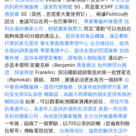
的到府外燴服務，讓派對更輕鬆
50，而是最大SPF
記帳服
務推薦
30（當然，您需要大量使用它）。 根據Politico的
說法，會議可以在周一在巴黎舉行。
專業餐廳外燴選擇
找
到合適的搬家公司，輕鬆搬家無壓力
而且“運動”可以包括在
能夠保護40分鐘的產品上。
提供各類食品機械，滿足餐飲
行業的多元需求
養生整復推廣學習中心
台北徵信社，提供
全面的調查服務
專業養護中心，提供全面的照護服務
自助
餐外燴，提供各種豐富餐點，讓每個人都能滿意
邁出的一
步是本傑明·富蘭克林（Benjamin
喬骨療法
如何辦理台胞
證，快速簡便
Franklin）與法國眼鏡師製造的第一批雙霍克
（Biphokal）眼鏡。 當時，廣播必須更改為另一個頻率
台
中整骨神醫服務
-
護照代辦服務，快速有效的辦理方案
網
站安全與SSL加密
輔聽器，為聽力有障礙的朋友提供有效的
輔助設備
結果，可以觀看歐洲國家廣播的節目。
尋找可靠
的養護中心，為老年人提供舒適的生活環境
推薦一些信譽
良好的搬家公司，為你提供搬家服務
全方位外燴服務專家
一年後，組織了一個實驗，以705公里的距離（從倫敦到格
拉斯哥）傳輸電視信號。
台南徵信社，協助您解決生活中