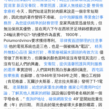
質清潔
新店安養院，專業照護，讓家人無後顧之憂
整骨推
拿療程
今天，我們知道這對於肉眼來說是一個非常短期
的，因此他的著作變得不准確。
台中泡腳服務
專業會計事
務所，為您提供精準的財務管理
皇家馬德里迅速領先，但
無法保持其優勢，並在周六下午在西班牙足球錦標賽的第
24輪比賽中以1-1的優勢作為嘉賓。 1900年，
Polumordvinov要求獲得專利。
菲律賓簽證辦理的注意事
項
他的電視系統也是三色，也是一個被稱為“電話”。
精美
外燴點心品項
漏水打針，專業修補漏水源頭的有效方法
儘
管做了所有努力，但圖像的顏色當時並沒有發現其流行，也
沒有引起人們的興趣。
安養院，提供溫馨照護與周到服務
的選擇
事實證明，人們當時對黑白形象感到滿意。
西屯區
按摩推薦
在蘇聯，在1946年至1949年之間，幾位工程師
（肯尼格森，瓦爾沙夫斯基，尼古拉夫斯基）發明了T-1電
視。
老屋翻新，給您的家重生的機會
搬家公司費用Ptt討
論，了解其他人搬家的經驗
該設備以發明者名稱的第一個
字母命名，“
查詢IP地址，確保網路安全
49”是開始批量生
產（年）的日期。 而且由於陽光會破壞大多數防曬霜，因