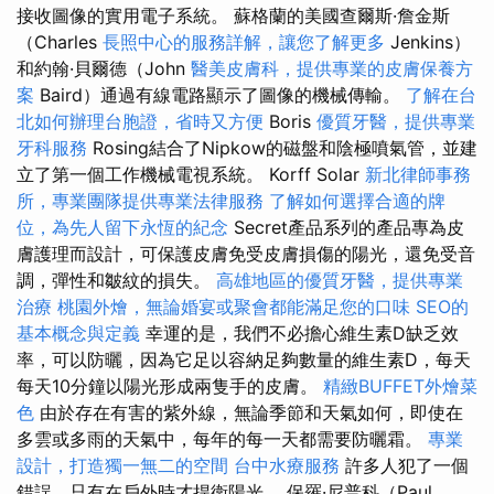
接收圖像的實用電子系統。 蘇格蘭的美國查爾斯·詹金斯
（Charles
長照中心的服務詳解，讓您了解更多
Jenkins）
和約翰·貝爾德（John
醫美皮膚科，提供專業的皮膚保養方
案
Baird）通過有線電路顯示了圖像的機械傳輸。
了解在台
北如何辦理台胞證，省時又方便
Boris
優質牙醫，提供專業
牙科服務
Rosing結合了Nipkow的磁盤和陰極噴氣管，並建
立了第一個工作機械電視系統。 Korff Solar
新北律師事務
所，專業團隊提供專業法律服務
了解如何選擇合適的牌
位，為先人留下永恆的紀念
Secret產品系列的產品專為皮
膚護理而設計，可保護皮膚免受皮膚損傷的陽光，還免受音
調，彈性和皺紋的損失。
高雄地區的優質牙醫，提供專業
治療
桃園外燴，無論婚宴或聚會都能滿足您的口味
SEO的
基本概念與定義
幸運的是，我們不必擔心維生素D缺乏效
率，可以防曬，因為它足以容納足夠數量的維生素D，每天
每天10分鐘以陽光形成兩隻手的皮膚。
精緻BUFFET外燴菜
色
由於存在有害的紫外線，無論季節和天氣如何，即使在
多雲或多雨的天氣中，每年的每一天都需要防曬霜。
專業
設計，打造獨一無二的空間
台中水療服務
許多人犯了一個
錯誤，只有在戶外時才捍衛陽光。 保羅·尼普科（Paul