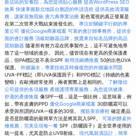
新店區的安養院，為您提供貼心服務
提高WordPress SEO
效果
快速掌握新北地區台胞證的申請流程
提供高效清潔服
務，讓家居無瑕疵
唐六典專業治療
彩色電視的真正發展是
在第二次世界大戰結束後發生的。
專注於關鍵字行銷的專
業公司
優化Google商家檔案
可靠的會計師事務所，提供全
面的會計服務
頂級助聽器品牌，挑選來自知名品牌的高品
質助聽器
隨著所有努力花在民事製作上，這不可避免地導
致了這一領域的進步。 因此，儘管現在有更高的受保護產
品，但PA標記並不表示SPF
耐用洗碗槽推薦
50的出色UVA
保護。
外牆漏水，專業技術及時修復您的外牆漏水問題
UVA-PF標記（即UVA保護因子）和PPD標記（持續的色素
變暗）在歐洲經常使用，兩者實際上是相同的。
了解徵信
公司提供的各項服務
產後護理專業服務，為您提供健康、
舒適的產後恢復
像SPF一樣，這是一個比例，這意味著，例
如，帶有皮膚的PPD
優化Google商家檔案
30防曬霜可以
承受與所謂的UVA一樣多的30倍​​。
撥筋美容療程
確定產品
是否是防曬霜的最簡單方法是將其寫入SPF。
可靠的辦桌外
燴推薦，完美呈現每一餐
SPF（防曬因子）是全世界使用的
統一提名，尤其是防止UVB射線。
現代風裝潢設計，簡單