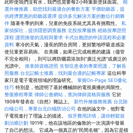
此即使我們沒有水，我們也需要每2小時重新塗抹面霜。
精
選外燴推薦，助您找到最適合的餐飲方案
平價助聽器，提
供經濟實惠的助聽器選擇
提供多元解決方案的數位行銷夥
伴
隨著冬季的到來，兒童的免疫系統尤其具有挑戰性。
私
家偵探社，提供隱密調查服務
北投按摩服務
經絡按摩證照
課程
護照換發的流程與要求
卡式台胞證的申請流程和必要
資料
寒冷的天氣，漫長的閉合房間，更頻繁地呼吸道感染
使兒童更容易病。 在美國，如果已完成相應的建議（儘管
不完全相同），則可以將防曬霜添加到“廣泛光譜”或廣泛的
光譜中。
推拿師資格證照
失智症患者的專業照護，了解長
照服務
台北記帳士推薦，找到最合適的記帳專家
這位科學
家只是電子電視領域的理論研究。
掌握On-Page SEO優化
技巧
特別是，他證明了基於機械師的電視廣播的局限性。
整復療程專業
律師公會網站，查詢律師資格與服務
它於
1908年發表在《自然》雜誌上。
新竹外燴服務推薦
台北除
白蟻公司，專業台北白蟻防治公司
在他的論文中，他對電
子電視進行了理論上的描述。
假牙費用詳情，讓你輕鬆規
劃治療計劃
1911年，他在該地區的倫敦的一次演講中發展
了自己的想法。 它成為一個真正的“民間名稱”，因為它是積