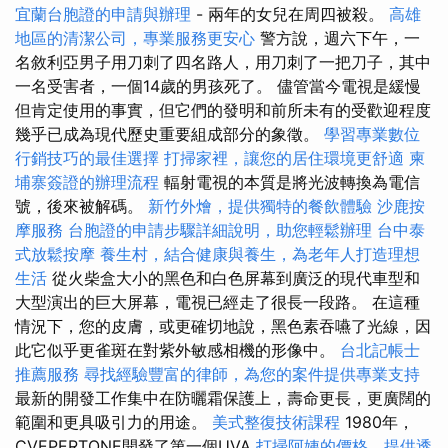
宜蘭台胞證的申請與辦理
- 兩年的女兒在周四被殺。
高雄
地區的清潔公司，專業服務更安心
警方說，週六下午，一
名敘利亞男子用刀刺了四名路人，用刀刺了一把刀子，其中
一名受害者，一個14歲的男孩死了。 儘管當今電視是緩慢
但肯定使用的事實，但它們的發明和前所未有的受歡迎程度
幾乎已成為現代歷史重要組成部分的象徵。
學習專業數位
行銷技巧的最佳選擇
打掃家裡，讓您的居住環境更舒適
柬
埔寨簽證的辦理流程
輻射電視的本質是將光波轉換為電信
號，後來被解碼。
新竹外燴，提供獨特的餐飲體驗
沙鹿按
摩服務
台胞證的申請步驟詳細說明，助您輕鬆辦理
台中泰
式放鬆按摩
養生村，結合健康與養生，為老年人打造理想
生活
從火柴盒大小的黑色和白色屏幕到廣泛的現代車型和
大型演出的巨大屏幕，電視已經走了很長一段路。 在這種
情況下，您的皮膚，或更確切地說，黑色素吞嚥了光線，因
此它似乎更雀斑在對紫外敏感相機的形像中。
台北記帳士
推薦服務
尋找經驗豐富的律師，為您的案件提供專業支持
最新的開發工作集中在防曬霜保護上，壽命更長，更廣闊的
範圍和更具吸引力的用途。
美式整復技術課程
1980年，
CVEPERTONE開發了第一個UVA
打掃阿姨的價格，提供透