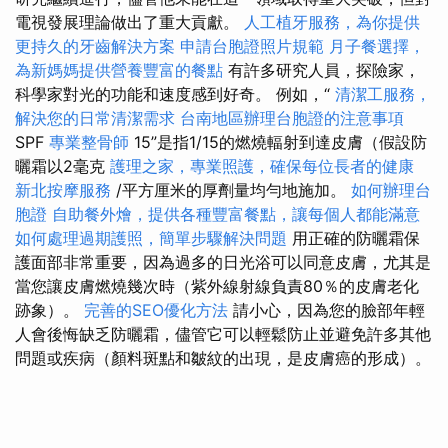
電視發展理論做出了重大貢獻。
人工植牙服務，為你提供
更持久的牙齒解決方案
申請台胞證照片規範
月子餐選擇，
為新媽媽提供營養豐富的餐點
有許多研究人員，探險家，
科學家對光的功能和速度感到好奇。 例如，“
清潔工服務，
解決您的日常清潔需求
台南地區辦理台胞證的注意事項
SPF
專業整骨師
15”是指1/15的燃燒輻射到達皮膚（假設防
曬霜以2毫克
護理之家，專業照護，確保每位長者的健康
新北按摩服務
/平方厘米的厚劑量均勻地施加。
如何辦理台
胞證
自助餐外燴，提供各種豐富餐點，讓每個人都能滿意
如何處理過期護照，簡單步驟解決問題
用正確的防曬霜保
護面部非常重要，因為過多的日光浴可以同意皮膚，尤其是
當您讓皮膚燃燒幾次時（紫外線射線負責80％的皮膚老化
跡象）。
完善的SEO優化方法
請小心，因為您的臉部年輕
人會後悔缺乏防曬霜，儘管它可以輕鬆防止並避免許多其他
問題或疾病（顏料斑點和皺紋的出現，是皮膚癌的形成）。