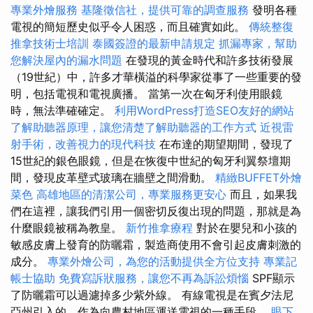
專業外燴服務
基隆徵信社，提供可靠的調查服務
發明各種
電視的簡短歷史似乎令人困惑，而且確實如此。
傳統整復
推拿技術士培訓
泰國簽證的最新申請規定
抓漏專家，幫助
您解決屋內的漏水問題
在發現的黃金時代和許多技術發展
（19世紀）中，許多才華橫溢的科學家從事了一些重要的發
明，包括電視和電視廣播。 當第一次在匈牙利使用眼鏡
時，無法準確確定。
利用WordPress打造SEO友好的網站
了解助聽器原理，讓您清楚了解助聽器的工作方式
近視雷
射手術，改善視力的現代科技
在布達的期望期間，發現了
15世紀的銀色眼鏡，但是在恢復中世紀的匈牙利翼祭壇期
間，發現皮革壁式玻璃在牆壁之間滑動。
精緻BUFFET外燴
菜色
高雄地區的清潔公司，專業服務更安心
而且，如果我
們在這裡，讓我們引用一個密切反復出現的問題，那就是為
什麼眼鏡被稱為教皇。
新竹推拿療程
對於在嬰兒和小孩的
敏感皮膚上發育的防曬霜，製造商使用不會引起皮膚刺激的
成分。
專業外燴公司，為您的活動提供全方位支持
專業記
帳士協助
免費寫訴狀服務，讓您不再為訴訟煩惱
SPF顯示
了防曬霜可以過濾掉多少紫外線。 有線電視是在賓夕法尼
亞州引入的，作為向農村地區運送電視的一種手段。
眼下