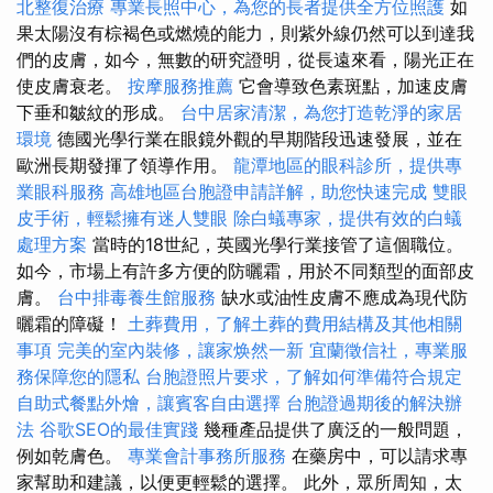
北整復治療
專業長照中心，為您的長者提供全方位照護
如
果太陽沒有棕褐色或燃燒的能力，則紫外線仍然可以到達我
們的皮膚，如今，無數的研究證明，從長遠來看，陽光正在
使皮膚衰老。
按摩服務推薦
它會導致色素斑點，加速皮膚
下垂和皺紋的形成。
台中居家清潔，為您打造乾淨的家居
環境
德國光學行業在眼鏡外觀的早期階段迅速發展，並在
歐洲長期發揮了領導作用。
龍潭地區的眼科診所，提供專
業眼科服務
高雄地區台胞證申請詳解，助您快速完成
雙眼
皮手術，輕鬆擁有迷人雙眼
除白蟻專家，提供有效的白蟻
處理方案
當時的18世紀，英國光學行業接管了這個職位。
如今，市場上有許多方便的防曬霜，用於不同類型的面部皮
膚。
台中排毒養生館服務
缺水或油性皮膚不應成為現代防
曬霜的障礙！
土葬費用，了解土葬的費用結構及其他相關
事項
完美的室內裝修，讓家焕然一新
宜蘭徵信社，專業服
務保障您的隱私
台胞證照片要求，了解如何準備符合規定
自助式餐點外燴，讓賓客自由選擇
台胞證過期後的解決辦
法
谷歌SEO的最佳實踐
幾種產品提供了廣泛的一般問題，
例如乾膚色。
專業會計事務所服務
在藥房中，可以請求專
家幫助和建議，以便更輕鬆的選擇。 此外，眾所周知，太