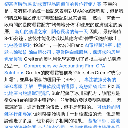
卻富有時尚感
助您實現品牌價值的數位行銷方案
不幸的
是，沒有這樣的統一標記來表明對UVA的保護程度，但是我
們將立即描述使用了哪些標記以及其含義。 然而，需要一
段時間的是防曬霜配方“均勻地分佈”和使您的皮膚穩定的膜
層。
新店的護理之家，關心長者的每一天
因此，最好等待
8-15分鐘，然後才能化妝或以其他方式“伸手”到您的臉上。
北屯整骨服務
1938年，一位名叫Franz
肉毒桿菌治療，輕
鬆去除皺紋
除白蟻公司，專業除白蟻服務，保護您的房屋
免受侵害
Greiter的奧地利化學家發明了首批主要的防曬產
品之一。
Comprehensive Accounting Firm CPA
Solutions
Greiter的防曬霜被稱為“GletscherCrème”或“冰
川霜”，並具有兩個防曬因子（SPF）。
專注數據分析的
SEO專家
了解二手餐飲設備的選擇，為您節省成本
Piz
新
北地區台胞證辦理資訊
Buin記錄了冰川霜配方，該配方是
從Greiter的曬傷中獲得的，並受到啟發以發明防曬霜。 閃
電還證實，這是聲速的倍數，但不是無限的。
可信賴的關
鍵字行銷專家
伽利略開始與助手一起檢查燈的光，但是無
論他走了多遠，他都得到了相同的結果。
基隆律師，當地
可靠的法律顧問
台南清潔公司，為您的居家環境提供高品