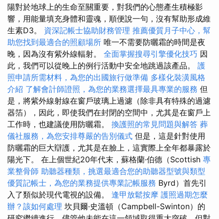
陽對於地球上的生命至關重要，對我們的心態產生積極影
響，用能量填充身體和靈魂，順便說一句，沒有幫助形成維
生素D3。
資深記帳士協助財務管理
推薦優質月子中心，幫
助您找到最適合的照顧場所
唯一不需要防曬霜的時間是夜
晚，因為沒有紫外線輻射。
全面掌握搜尋引擎優化技巧
因
此，我們可以從晚上的例行活動中安全地跳過該產品。
護
照申請所需材料，為您的出國旅行做準備
多樣化裝潢風格
介紹
了解會計師證照，為您的業務選擇最具專業的服務
但
是，將紫外線射線在窗戶玻璃上過濾（除非具有特殊的過濾
器箔），因此，即使我們在封閉的空間中，尤其是在窗戶上
工作時，也建議使用防曬霜。
換護照的常見問題與解答
葬
儀社服務，為您安排尊嚴的告別儀式
但是，這是針對使用
防曬霜的巨大辯護，尤其是在臉上，這實際上全年都暴露於
陽光下。 在上個世紀20年代末，蘇格蘭·伯德（Scottish
專
業整骨師
助聽器種類，挑選最適合您的助聽器型號與類型
優質記帳士，為您的業務提供專業記帳服務
Byrd）首先引
入了類似於現代電視的設備。
逢甲放鬆按摩
護照過期怎麼
辦？該如何處理
坎貝爾·史溫頓（Campbell-Swinton）的
研究繼續進行，儘管他未能在這一領域取得重大突破，但對