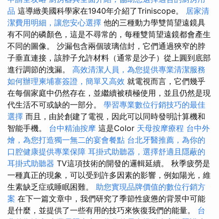
品
這導緻美國科學家在1940年介紹了Triniscope。
居家清
潔費用明細，讓您安心選擇
他的三種動力學雙筒望遠鏡具
有不同的磷顏色，這是不尋常的，每種雙筒望遠鏡都會產生
不同的圖像。 沙漏包含兩個玻璃信封，它們通過狹窄的脖
子垂直連接，該脖子允許材料（通常是沙子）從上圓到底部
進行調節的洩漏。
高效清潔人員，為您提供專業清潔服務
如何辦理柬埔寨簽證，簡單又高效
就電視而言，它們幾乎
在每個家庭中仍然存在，並繼續被積極使用，並且仍然是現
代生活不可或缺的一部分。
學習專業數位行銷技巧的最佳
選擇
而且，由於創建了電視，因此可以同時發明計算機和
智能手機。
台中精油按摩
這是Color
天母按摩療程
台中外
燴，為您打造獨一無二的宴會餐點
台北牙醫推薦，為你的
口腔健康提供專業保障
耳掛式助聽器，選擇舒適且隱蔽的
耳掛式助聽器
TV這項技術的開發的邏輯延續。 秋季疲勞是
一種真正的現象，可以受到許多因素的影響，例如陽光，維
生素缺乏症或睡眠困難。
助您實現品牌價值的數位行銷方
案
在下一篇文章中，我們研究了季節性疲憊的背景中可能
是什麼，並提供了一些有用的技巧來恢復我們的能量。
台