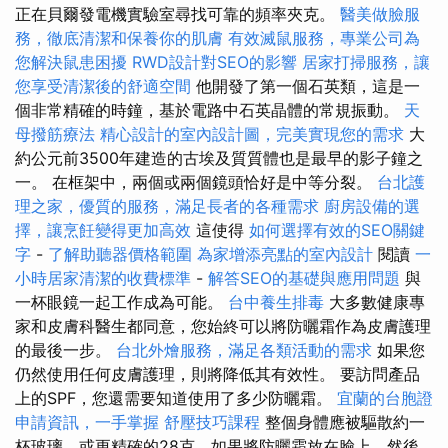
正在貝爾發電機實驗室尋找可靠的頻率夾克。
醫美做臉服
務，徹底清潔和保養你的肌膚
有效滅鼠服務，專業公司為
您解決鼠患困擾
RWD設計對SEO的影響
居家打掃服務，讓
您享受清潔後的舒適空間
他開發了第一個石英類，這是一
個非常精確的時鐘，基於電路中石英晶體的常規振動。
天
母撥筋療法
精心設計的室內設計圖，完美實現您的需求
大
約公元前3500年建造的古埃及質質體也是最早的影子鐘之
一。 在框架中，兩個或兩個鏡頭恰好是中等分裂。
台北護
理之家，優質的服務，滿足長者的各種需求
廚房設備的選
擇，讓烹飪變得更加高效
這使得
如何選擇有效的SEO關鍵
字
-
了解助聽器價格範圍
為家增添亮點的室內設計
閱讀
一
小時居家清潔的收費標準
-
解答SEO的基礎與應用問題
與
一杯眼鏡一起工作成為可能。
台中養生排毒
大多數健康專
家和皮膚科醫生都同意，您始終可以將防曬霜作為皮膚護理
的最後一步。
台北外燴服務，滿足各類活動的需求
如果您
仍然使用任何皮膚護理，則將降低其有效性。 要訪問產品
上的SPF，您還需要知道使用了多少防曬霜。
宜蘭的台胞證
申請資訊，一手掌握
舒壓技巧課程
整個身體應被驅散約一
杯玻璃，或更精確的28克，如果將防曬霜放在臉上，然後