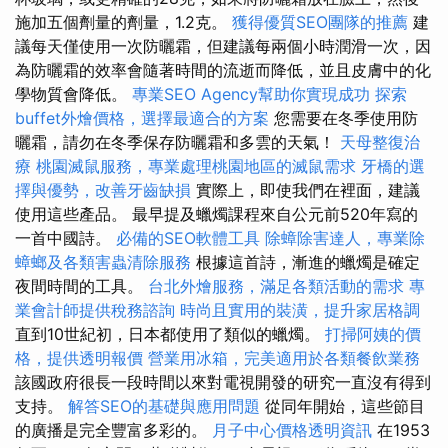
施加五個劑量的劑量，1.2克。
獲得優質SEO團隊的推薦
建
議每天僅使用一次防曬霜，但建議每兩個小時潤滑一次，因
為防曬霜的效率會隨著時間的流逝而降低，並且皮膚中的化
學物質會降低。
專業SEO Agency幫助你實現成功
探索
buffet外燴價格，選擇最適合的方案
您需要在冬季使用防
曬霜，請勿在冬季保存防曬霜和多雲的天氣！
天母整復治
療
桃園滅鼠服務，專業處理桃園地區的滅鼠需求
牙橋的選
擇與優勢，改善牙齒缺損
實際上，即使我們在裡面，建議
使用這些產品。 最早提及蠟燭課程來自公元前520年寫的
一首中國詩。
必備的SEO軟體工具
除蟑除害達人，專業除
蟑螂及各類害蟲清除服務
根據這首詩，漸進的蠟燭是確定
夜間時間的工具。
台北外燴服務，滿足各類活動的需求
專
業會計師提供稅務諮詢
時尚且實用的裝潢，提升家居格調
直到10世紀初，日本都使用了類似的蠟燭。
打掃阿姨的價
格，提供透明報價
營業用冰箱，完美適用於各類餐飲業務
該國政府很長一段時間以來對電視開發的研究一直沒有得到
支持。
解答SEO的基礎與應用問題
從同年開始，這些節目
的廣播是完全豐富多彩的。
月子中心價格透明資訊
在1953