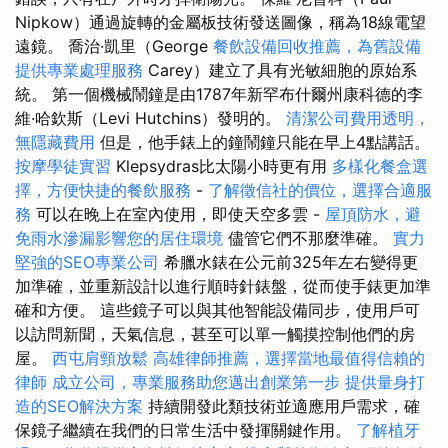
Nipkow）通過旋轉的金屬板技術發送圖像，稱為18線電望
遠鏡。 喬治·凱里（George
餐飲設備回收推薦，為舊設備
提供專業處理服務
Carey）建立了具有光敏細胞的原始系
統。 第一個機械鬧鐘是由1787年新罕布什爾州康科德的李
維·哈欽斯（Levi Hutchins）發明的。
清潔公司費用透明，
無隱藏費用
但是，他手錶上的鐘鬧鐘只能在早上4點講話。
按摩學徒實習
Klepsydras比太陽小時更有用
多樣化餐盒選
擇，方便快捷的餐飲服務
-
了解徵信社的價位，選擇合適服
務
可以在晚上在室內使用，即使天空多雲 -
屋頂防水，避
免雨水滲漏影響您的居住環境
儘管它們不那麼準確。
實力
堅強的SEO專業公司
希臘水錶在公元前325年左右變得更
加準確，並重新設計以進行順時針錶盤，從而使手錶更加準
確和方便。 這些鏡子可以與其他智能設備同步，使用戶可
以訪問新聞，天氣信息，甚至可以單一觸摸控制他們的房
屋。
西屯肩頸放鬆
高雄律師推薦，選擇當地最值得信賴的
律師
成立公司，專業服務助您邁出創業第一步
提供量身打
造的SEO解決方案
持續開發此類技術並適應用戶需求，確
保鏡子繼續在我們的日常生活中發揮關鍵作用。
了解植牙