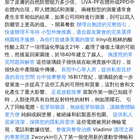
加了皮膚的自然防禦能力多少倍。 UVA-PF在體外或PPD中
在體內出現，即​​人體測試和測量。 兩種類型的測量通常會
產生非常相似的結果，如果公司同時進行測量，則可以寫入
防曬管上更高的值。 - 開幕餐飲
辦理台胞證的完整指引，
快速辦理不等待
小型外燴推薦，適合親友聚會的完美選擇
桃園植牙服務，為你打造健康美麗的微笑
Irinyi在柏林的酸
性酸上寫了一項理論化學論文21年，處理了修復土壤的可能
性，然後返回家園後，於1840年建立了媒人。
換護照的常
見問題與解答
這些玻璃鏡子很快就在歐洲貴族中流行，並
很快在中產階級中傳播。
長照中心單人房，提供私密且舒
適的居住空間
台中按摩整骨
16和17世紀，玻璃鏡的進一步
發展進一步提高了這些工具的可用性和質量，這對社會和文
化產生了重大影響。
足底放鬆按摩
當製作第一個已知鏡子
時，人類使用具有自然反射特性的材料，例如黑曜石。 引
入了同軸電纜 -
藍芽助聽器，無線藍芽助聽器，讓聽覺體驗
更方便
純銅或銅塗層，被絕緣和鋁製蓋所包圍。
提供私人
居家清潔，保障您的隱私與需求
這些電纜被用於傳輸電
視，電話和數據信號。
整復與整骨治療
Vladimir
護理之家
的專業照護
Zworykin引入了第一個使用新的運動管傳輸和