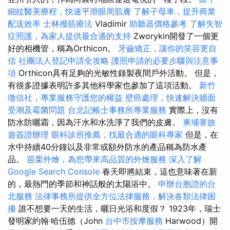
細紋醫美療程，快速平滑眼周肌膚
了解子母車，提升商業
配送效率
士林撥筋療法
Vladimir
助聽器價格參考
了解失智
症照護，為家人提供最合適的支持
Zworykin開發了一個更
好的相機管，稱為Orthicon。
牙齒矯正，讓你的笑容更自
信
社團法人登記申請全攻略
護照申請的必要步驟與注意事
項
Orthicon具有足夠的光敏性錄製夜間戶外活動。 但是，
有很多證據表明許多其他科學家也參加了這項活動。
新竹
徵信社，專業服務守護您的權益
壁癌處理，快速解決牆面
受潮及霉菌問題
台北記帳士事務所專業服務
實際上，沒有
防水防曬霜，因為汗水和水洗淨了我們的皮膚。
柬埔寨旅
遊簽證辦理
眼科診所推薦，找最合適的眼科專家
但是，在
水中持續40分鐘以及非常或額外防水的產品稱為防水產
品。
苗栗外燴，為您帶來高品質的外燴服務
深入了解
Google Search Console
春天即將結束，這也意味著在新
的，最熱門的季節和神話般的太陽浴中。
申辦台胞證的台
北服務
法律事務所提供全方位法律服務，解決各類法律困
擾
誰不想要一天的生活，曬日光浴和度假？ 1923年，瑞士
發明家約翰·哈伍德（John
台中市按摩服務
Harwood）開