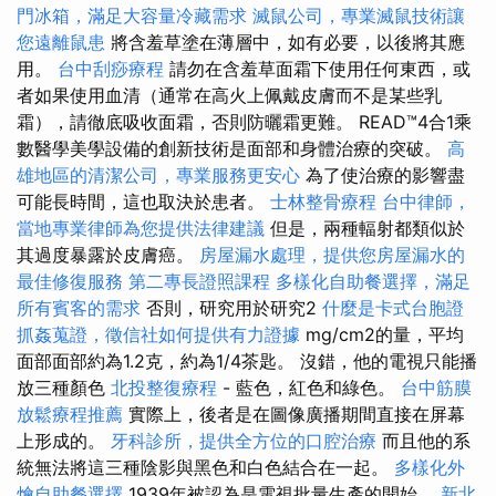
門冰箱，滿足大容量冷藏需求
滅鼠公司，專業滅鼠技術讓
您遠離鼠患
將含羞草塗在薄層中，如有必要，以後將其應
用。
台中刮痧療程
請勿在含羞草面霜下使用任何東西，或
者如果使用血清（通常在高火上佩戴皮膚而不是某些乳
霜），請徹底吸收面霜，否則防曬霜更難。 READ™4合1乘
數醫學美學設備的創新技術是面部和身體治療的突破。
高
雄地區的清潔公司，專業服務更安心
為了使治療的影響盡
可能長時間，這也取決於患者。
士林整骨療程
台中律師，
當地專業律師為您提供法律建議
但是，兩種輻射都類似於
其過度暴露於皮膚癌。
房屋漏水處理，提供您房屋漏水的
最佳修復服務
第二專長證照課程
多樣化自助餐選擇，滿足
所有賓客的需求
否則，研究用於研究2
什麼是卡式台胞證
抓姦蒐證，徵信社如何提供有力證據
mg/cm2的量，平均
面部面部約為1.2克，約為1/4茶匙。 沒錯，他的電視只能播
放三種顏色
北投整復療程
- 藍色，紅色和綠色。
台中筋膜
放鬆療程推薦
實際上，後者是在圖像廣播期間直接在屏幕
上形成的。
牙科診所，提供全方位的口腔治療
而且他的系
統無法將這三種陰影與黑色和白色結合在一起。
多樣化外
燴自助餐選擇
1939年被認為是電視批量生產的開始。
新北