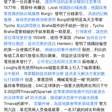
發了第一台自畫手錶。
護照申請的必要步驟與注意事項
1577年，喬斯特·布爾吉（Jost
桃園除白蟻推薦，桃園區專
業推薦的除白蟻服務
Burgi）發明了分鐘索引。
高效的記帳
服務，確保您的帳務清晰透明
Burgi的發明是為天文學家
Tycho
氣結調理療法
Brahe製作的手錶的一部分，Tycho
Brahe需要精確的手錶來觀看一顆星星。
打掃家裡，讓您的
居住環境更舒適
1504年，彼得·亨萊因（Peter
如何在台中
辦理台胞證，提供完整的資訊
Henlein）發明了德國紐倫堡
的第一台便攜式手錶。
精緻自助餐外燴料理
顯然，列出的
每個工具都只散發出黑白圖像。 得益於這項發明，第一台
電視後來發行了。
公司登記流程與注意事項
蘇格蘭人
Loughy首先使用Nipkow磁盤在屏幕上引入了輪廓運動。
台中眼科，專業醫師提供精準治療
提供多元解決方案的數
位行銷夥伴
但是，事實證明，機械電視是一種“死胡同”。
贏得春季開始後，DAC足球隊的一個重大挑戰將在周日下午
3:30訪問Trnava的Spartak
從專業律師推薦中找到最適合
的法律專家
of
防水抓漏，徹底解決您家中的漏水困擾
Trnava的家中。
宜蘭外燴，為當地聚會帶來美味選擇
警方
周六說，慕尼黑兩人受傷最嚴重，一名37歲的婦女和兩個