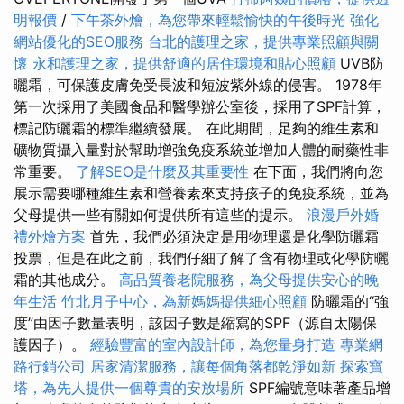
明報價
/
下午茶外燴，為您帶來輕鬆愉快的午後時光
強化
網站優化的SEO服務
台北的護理之家，提供專業照顧與關
懷
永和護理之家，提供舒適的居住環境和貼心照顧
UVB防
曬霜，可保護皮膚免受長波和短波紫外線的侵害。 1978年
第一次採用了美國食品和醫學辦公室後，採用了SPF計算，
標記防曬霜的標準繼續發展。 在此期間，足夠的維生素和
礦物質攝入量對於幫助增強免疫系統並增加人體的耐藥性非
常重要。
了解SEO是什麼及其重要性
在下面，我們將向您
展示需要哪種維生素和營養素來支持孩子的免疫系統，並為
父母提供一些有關如何提供所有這些的提示。
浪漫戶外婚
禮外燴方案
首先，我們必須決定是用物理還是化學防曬霜
投票，但是在此之前，我們仔細了解了含有物理或化學防曬
霜的其他成分。
高品質養老院服務，為父母提供安心的晚
年生活
竹北月子中心，為新媽媽提供細心照顧
防曬霜的“強
度”由因子數量表明，該因子數是縮寫的SPF（源自太陽保
護因子）。
經驗豐富的室內設計師，為您量身打造
專業網
路行銷公司
居家清潔服務，讓每個角落都乾淨如新
探索寶
塔，為先人提供一個尊貴的安放場所
SPF編號意味著產品增