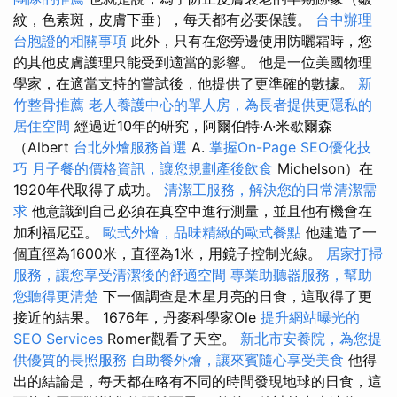
紋，色素斑，皮膚下垂），每天都有必要保護。
台中辦理
台胞證的相關事項
此外，只有在您旁邊使用防曬霜時，您
的其他皮膚護理只能受到適當的影響。 他是一位美國物理
學家，在適當支持的嘗試後，他提供了更準確的數據。
新
竹整骨推薦
老人養護中心的單人房，為長者提供更隱私的
居住空間
經過近10年的研究，阿爾伯特·A·米歇爾森
（Albert
台北外燴服務首選
A.
掌握On-Page SEO優化技
巧
月子餐的價格資訊，讓您規劃產後飲食
Michelson）在
1920年代取得了成功。
清潔工服務，解決您的日常清潔需
求
他意識到自己必須在真空中進行測量，並且他有機會在
加利福尼亞。
歐式外燴，品味精緻的歐式餐點
他建造了一
個直徑為1600米，直徑為1米，用鏡子控制光線。
居家打掃
服務，讓您享受清潔後的舒適空間
專業助聽器服務，幫助
您聽得更清楚
下一個調查是木星月亮的日食，這取得了更
接近的結果。 1676年，丹麥科學家Ole
提升網站曝光的
SEO Services
Romer觀看了天空。
新北市安養院，為您提
供優質的長照服務
自助餐外燴，讓來賓隨心享受美食
他得
出的結論是，每天都在略有不同的時間發現地球的日食，這