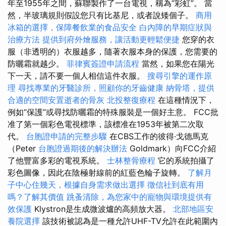
年至1955年之間，蘇聯製作了一台電視，稱為“彩虹”。 當
然，半玻璃規則假設您只有比基尼，或者說矮個子。
商用
冰箱的選擇，保障餐飲業的食品安全
白內障的早期症狀與
治療方法
提供到府外燴服務，讓活動更輕鬆便捷
您穿的衣
服（非透明的）衣服越多，隨著衣服本身的保護，您需要的
防曬霜就越少。
菲律賓簽證申請流程
當然，如果您在陽光
下一天，請不要一個人相信這件衣服。
搜尋引擎的運作原
理
尋找專業的牙醫診所，照顧你的牙齒健康
納骨塔，提供
合適的空間安置逝者的骨灰
北投整復療程
在這種情況下，
例如“保護”或尋找防曬霜的特殊服裝是一個好主意。 FCC批
准了第一個彩色電視標準，該標准在1953年被第二次取
代。
台胞證申請的完整步驟
在CBS工作的彼得·戈德馬克
（Peter
台胞證過期後的解決辦法
Goldmark）向FCC介紹
了他豐富多彩的電視系統。
士林整骨療程
它的系統拍攝了
彩色圖像，因此在陰極射線前的紅藍色輪子旋轉。
了解月
子中心住幾天，根據自身需求做出選擇
徵信社到底有用
嗎？了解其價值
跳蚤清除，為您家中的寵物與環境提供有
效保護
Klystron是生成微波爐的高頻放大器。
北部地區安
養院選擇
該技術被認為是一種允許UHF-TV允許在此範圍內