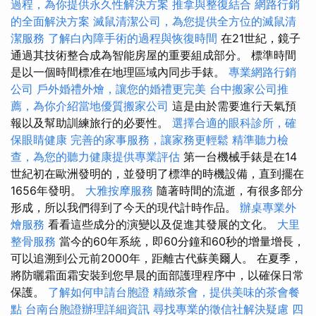
過程，為你提供永久性解決方案
推拿與整復結合
網路行銷
的全面解決方案
滅鼠清潔公司，為您提供全方位的滅鼠清
潔服務
了解白內障手術的過程與恢復時間
在21世紀，鏡子
通過其技術整合成為智能房屋的重要組成部分。 標準時間
是以一個時間標准在地理區域內同步手錶。
專業網路行銷
公司
戶外婚禮外燴，讓您的婚禮更完美
台中搬家公司推
薦，為你介紹當地優質搬家公司
這是由於需要進行天氣預
報以及幫助訓練旅行的必要性。
選擇合適的眼科診所，確
保眼睛健康
完善的家事服務，讓家務更輕鬆
精準聽力檢
查，為您的聽力健康提供專業評估
第一台機械手錶是在14
世紀初在歐洲發明的，並發明了標準的時機設備，直到擺在
1656年發明。
大雅按摩服務
隨著時間的流逝，有很多部分
形成，所以我們得到了今天的現代計時作品。
辦桌專業外
燴服務
看看這些成分的演變以及促進其發展的文化。
大里
整骨服務
當今的60年系統，即60分鐘和60秒的增量增長，
可以追溯到公元前2000年，距離古代蘇美爾人。 在夏季，
將防曬霜面霜安裝到您早晨的面部護理程序中，以確保日常
保護。
了解如何申請台胞證
精緻茶會，提供美味的茶會餐
點
台南台胞證辦理詳細資訊
尋找專業的徵信社解決疑慮
四