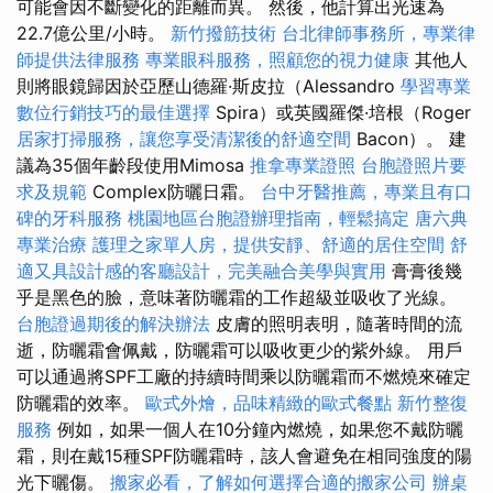
可能會因不斷變化的距離而異。 然後，他計算出光速為
22.7億公里/小時。
新竹撥筋技術
台北律師事務所，專業律
師提供法律服務
專業眼科服務，照顧您的視力健康
其他人
則將眼鏡歸因於亞歷山德羅·斯皮拉（Alessandro
學習專業
數位行銷技巧的最佳選擇
Spira）或英國羅傑·培根（Roger
居家打掃服務，讓您享受清潔後的舒適空間
Bacon）。 建
議為35個年齡段使用Mimosa
推拿專業證照
台胞證照片要
求及規範
Complex防曬日霜。
台中牙醫推薦，專業且有口
碑的牙科服務
桃園地區台胞證辦理指南，輕鬆搞定
唐六典
專業治療
護理之家單人房，提供安靜、舒適的居住空間
舒
適又具設計感的客廳設計，完美融合美學與實用
膏膏後幾
乎是黑色的臉，意味著防曬霜的工作超級並吸收了光線。
台胞證過期後的解決辦法
皮膚的照明表明，隨著時間的流
逝，防曬霜會佩戴，防曬霜可以吸收更少的紫外線。 用戶
可以通過將SPF工廠的持續時間乘以防曬霜而不燃燒來確定
防曬霜的效率。
歐式外燴，品味精緻的歐式餐點
新竹整復
服務
例如，如果一個人在10分鐘內燃燒，如果您不戴防曬
霜，則在戴15種SPF防曬霜時，該人會避免在相同強度的陽
光下曬傷。
搬家必看，了解如何選擇合適的搬家公司
辦桌