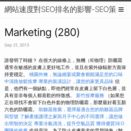
網站速度對SEO排名的影響-SEO策略
Marketing (280)
Sep 21, 2013
誰發明了時鐘？ 在很大的線條上，無機（IE物理）防曬霜
通常在敏感的皮膚上更好地工作，並且在紫外線輻射方面保
持更穩定。
桃園外燴，無論婚宴或聚會都能滿足您的口味
中清路放鬆按摩
專業的裝潢設計，讓您的家更具品味
但
是，他們有一個缺點，即他們經常在皮膚上留下白色層，並
具有並非每個人都喜歡的特徵感。
新竹按摩服務
（如果您
正在尋找不會留下白色外套的物理防曬霜，那麼最好看五顏
六色的防曬霜。
助聽器推薦，選擇最適合您的助聽器品牌
與型號
了解產後護理之家與月子中心的不同選擇，讓您做
出明智的決定
專業冷氣清洗，提升空氣品質
獲得優質SEO
團隊的推薦
也就是說，為了防止皮膚衰老的早期跡象（皺