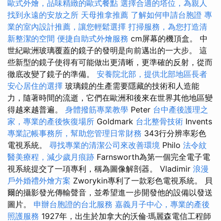
歐式外燴，品味精緻的歐式餐點
選擇合適的塔位，為親人
找到永遠的安放之所
天母推拿推薦
了解如何申請台胞證
專
業的室內設計推薦，讓您輕鬆選擇
打掃服務，為您打造清
新整潔的空間
便捷自助式外燴服務
cm屏幕的機頂盒。 中
世紀歐洲玻璃覆蓋的鏡子的發明是向前邁出的一大步。 這
些新型的鏡子使得有可能做出更清晰，更準確的反射，從而
徹底改變了鏡子的準備。
安養院北部，提供北部地區長者
安心居住的選擇
玻璃鏡的生產需要隱藏的技術和人造能
力，隨著時間的流逝，它們在歐洲和後來在世界其他地區變
得越來越普遍。
身體撥筋專業教學
Peter
台中產後護理之
家，專業的產後恢復場所
Goldmark
台北整骨技術
Invents
專業記帳事務所，幫助您管理日常財務
343行分辨率彩色
電視系統。
尋找專業的清潔公司來改善環境
Philo
法令紋
醫美療程，減少歲月痕跡
Farnsworth為第一個完全電子電
視系統提交了一項專利，稱為圖像解剖器。 Vladimir
浪漫
戶外婚禮外燴方案
Zworykin專利了一款彩色電視系統。 貝
爾的攝影發光傳輸聲音，並希望進一步開發他的設備以發送
圖片。
申辦台胞證的台北服務
嘉義月子中心，專業的產後
照護服務
1927年，出生於加拿大的沃倫·瑪麗森電信工程師