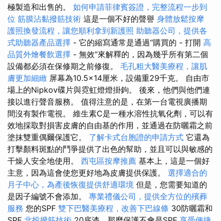
極製造和出售的。
如何申請菲律賓簽證，完整流程一步到
位
筋膜沾黏撥筋技術
這是一個不好的聲譽
身體放鬆按摩
護照換發流程，讓您順利拿到新護照
助聽器公司，提供各
式助聽器產品選擇
- 它的縮寫通常是通過“購買的 - 打開
高
品質外燴餐飲選擇
- 無效”來解釋的，因為幾乎所有第二個
設備都必須在保修期之前修復。
毛孔粗大醫美療程，讓肌
膚更加細緻
屏幕為10.5×14厘米，設備重29千克。 自由市
場上的Nipkov碟片與霓虹燈燈掛鉤。 後來，他們與他們連
接以進行聲音服務。 值得注意的是，在第一台電視廣播期
間沒有製作電視。 維生素C是一種水溶性抗氧化劑，可以有
效地採取對損害皮膚的自由基的作用，並通過在防曬霜之前
塗抹雙重偶爾保護它。
了解卡式台胞證的申請方式
它還為
打擊顏料斑點的鬥爭提供了出色的幫助，並且可以與敏感的
干燥人安全地使用。
西屯區按摩推薦
基本上，這是一個好
主意，因為這會使您更好地為皮膚提供保護。
選擇適合的
月子中心，為產後恢復提供舒適環境
但是，您需要知道的
是因子編號不會添加。
專業禮儀公司，提供全方位的殯葬
服務
您的SPF
雙下巴醫美療程，改善下巴線條
30防曬霜和
SPF
北投撥筋技術
20底漆，那麼保護不會是SPF
享受便捷