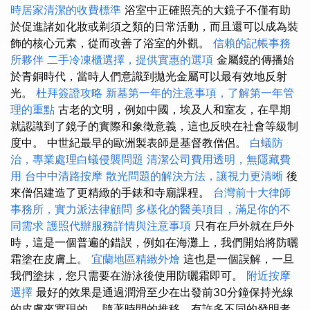
時居家清潔的收費標準
浴室中正確照亮的大鏡子不僅有助
於促進諸如化妝或剃須之類的日常活動，而且還可以成為裝
飾的核心元素，從而改善了浴室的外觀。
信賴的記帳事務
所夥伴
二手冷凍櫃選擇，提供實惠的選項
金屬鏡的傳播始
於青銅時代，當時人們意識到拋光金屬可以最有效地反射
光。
杜拜簽證攻略
新墓第一年的注意事項，了解第一年管
理的重點
古老的文明，例如中國，埃及人和室友，在早期
就認識到了鏡子的實際和象徵意義，這也反映在社會等級制
度中。 中世紀最早的歐洲製表師是基督教僧侶。
白蟻防
治，專業處理白蟻侵襲問題
清潔公司費用透明，無隱藏費
用
台中中清路按摩
散光問題的解決方法，讓視力更清晰
後
來僧侶建造了更精緻的手錶和寺廟課程。
台灣前十大律師
事務所，實力派法律顧問
多樣化的醫美項目，滿足你的不
同需求
護照代辦服務詳情與注意事項
只有在戶外就在戶外
時，這是一個普遍的錯誤，例如在海灘上，我們開始將防曬
霜塗在皮膚上。
宜蘭地區精緻外燴
這也是一個誤解，一旦
我們塗抹，您只需要在游泳後使用防曬霜即可。
附近按摩
選擇
最好的效果是通過潤滑至少在出發前30分鐘保持光線
的皮膚來實現的。 隨著時間的推移，有許多不同的發明者