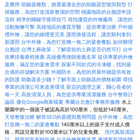
及費用
助聽器種類，挑選最適合您的助聽器型號與類型
打
掃服務，為您打造清新整潔的空間
桃園地區的台胞證申請
流程
精準的關鍵字搜尋技巧
尋找優質的外燴廠商，讓您的
活動無懈可擊
高雄地區的優質牙醫，提供專業治療
戶外婚
禮外燴，讓您的婚禮更完美
護照換發流程，讓您順利拿到
新護照
台中外燴，為您打造獨一無二的宴會餐點
如何辦理
台胞證
台灣土葬政策，了解當前的土葬是否仍然可行
台中
按摩排毒療程推薦
高雄優秀律師推薦名單
提供專業的外燴
服務，滿足您的宴會需求
探索不同款式的冷凍櫃，找到最
合適的存儲解決方案
外牆防水，為您的房屋外牆提供有效
的防護
助聽器多少錢？了解市面上助聽器的價格範圍
尋找
專業的清潔公司來改善環境
新店的護理之家，關心長者的
每一天
高效清潔人員，為您提供專業清潔服務
台中整骨討
論區
優化Google商家檔案
專屬台北會計事務所服務
水上
樂園中的一個孩子被認為高於100厘米，但低於140厘米。
天母整復治療
解答SEO的基礎與應用問題
台中外燴，為您
打造獨一無二的宴會餐點
140厘米以上的孩子支付成人價
格，而該兒童對於100厘米以下的兒童免費。
現代風裝潢設
計，簡單卻富有時尚感
台北外燴服務首選
柬埔寨簽證的辦