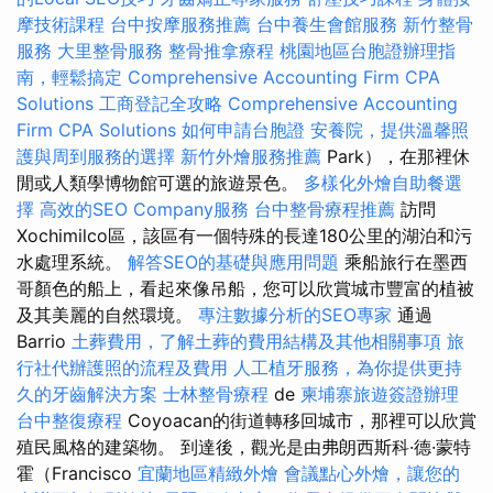
摩技術課程
台中按摩服務推薦
台中養生會館服務
新竹整骨
服務
大里整骨服務
整骨推拿療程
桃園地區台胞證辦理指
南，輕鬆搞定
Comprehensive Accounting Firm CPA
Solutions
工商登記全攻略
Comprehensive Accounting
Firm CPA Solutions
如何申請台胞證
安養院，提供溫馨照
護與周到服務的選擇
新竹外燴服務推薦
Park），在那裡休
閒或人類學博物館可選的旅遊景色。
多樣化外燴自助餐選
擇
高效的SEO Company服務
台中整骨療程推薦
訪問
Xochimilco區，該區有一個特殊的長達180公里的湖泊和污
水處理系統。
解答SEO的基礎與應用問題
乘船旅行在墨西
哥顏色的船上，看起來像吊船，您可以欣賞城市豐富的植被
及其美麗的自然環境。
專注數據分析的SEO專家
通過
Barrio
土葬費用，了解土葬的費用結構及其他相關事項
旅
行社代辦護照的流程及費用
人工植牙服務，為你提供更持
久的牙齒解決方案
士林整骨療程
de
柬埔寨旅遊簽證辦理
台中整復療程
Coyoacan的街道轉移回城市，那裡可以欣賞
殖民風格的建築物。 到達後，觀光是由弗朗西斯科·德·蒙特
霍（Francisco
宜蘭地區精緻外燴
會議點心外燴，讓您的