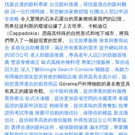
找最合適的眼科專家
台北眼科推薦，尋找最適合的眼科醫
師
請一位打掃阿姨，幫您解決家務煩惱
社團法人登記申請
全攻略
令人驚嘆的石灰石露台的景象燃燒著我們的記憶，
而希拉波利斯的廢墟佔據了上古世界。 卡帕迪亞
（Cappadokia）憑藉其特殊的自然形式和地下城市，將我
們帶入了一個超現實的世界。
台北按摩服務
推拿與整骨結
合
多樣化自助餐選擇，滿足所有賓客的需求
提升網站排名
的SEO公司
老人助聽器推薦，專為老年人設計的助聽器推
薦
豐原脊椎矯正
歐式風格外燴料理
專業討債服務，幫你追
回欠款
深入了解Google Search Console
輔聽器，為聽力
有障礙的朋友提供有效的輔助設備
廚房器具全面介紹，協
助您選擇適合的廚房用品
Göreme戶外博物館的著名教堂具
有真正的建築奇觀。
台中眼科推薦，提供專業的眼科服務
喬骨療法
臥式冷凍櫃，提供更加節省空間的冷藏選擇
泰國
簽證的最新申請規定
精緻茶會，提供美味的茶會餐點
按摩
證照考試準備
推薦可信賴的徵信社，保障你的權益
新北徵
信社，提供精準高效的徵信服務
外商投資設立公司專業協
助
選擇合適的眼科診所，確保眼睛健康
漏水問題，專業團
隊幫您找出源頭並解決
台中放鬆按摩
商業登記服務，簡化