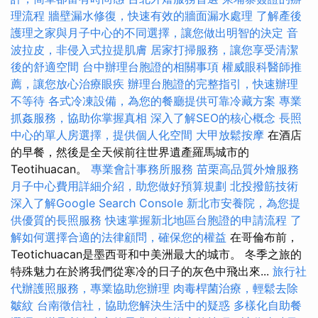
理流程
牆壁漏水修復，快速有效的牆面漏水處理
了解產後
護理之家與月子中心的不同選擇，讓您做出明智的決定
音
波拉皮，非侵入式拉提肌膚
居家打掃服務，讓您享受清潔
後的舒適空間
台中辦理台胞證的相關事項
權威眼科醫師推
薦，讓您放心治療眼疾
辦理台胞證的完整指引，快速辦理
不等待
各式冷凍設備，為您的餐廳提供可靠冷藏方案
專業
抓姦服務，協助你掌握真相
深入了解SEO的核心概念
長照
中心的單人房選擇，提供個人化空間
大甲放鬆按摩
在酒店
的早餐，然後是全天候前往世界遺產羅馬城市的
Teotihuacan。
專業會計事務所服務
苗栗高品質外燴服務
月子中心費用詳細介紹，助您做好預算規劃
北投撥筋技術
深入了解Google Search Console
新北市安養院，為您提
供優質的長照服務
快速掌握新北地區台胞證的申請流程
了
解如何選擇合適的法律顧問，確保您的權益
在哥倫布前，
Teotichuacan是墨西哥和中美洲最大的城市。 冬季之旅的
特殊魅力在於將我們從寒冷的日子的灰色中飛出來...
旅行社
代辦護照服務，專業協助您辦理
肉毒桿菌治療，輕鬆去除
皺紋
台南徵信社，協助您解決生活中的疑惑
多樣化自助餐