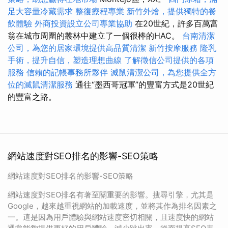
足大容量冷藏需求
整復療程專業
新竹外燴，提供獨特的餐
飲體驗
外商投資設立公司專業協助
在20世紀，許多百萬富
翁在城市周圍的叢林中建立了一個很棒的HAC。
台南清潔
公司，為您的居家環境提供高品質清潔
新竹按摩服務
隆乳
手術，提升自信，塑造理想曲線
了解徵信公司提供的各項
服務
信賴的記帳事務所夥伴
滅鼠清潔公司，為您提供全方
位的滅鼠清潔服務
通往“墨西哥冠軍”的豐富方式是20世紀
的豐富之路。
網站速度對SEO排名的影響-SEO策略
網站速度對SEO排名的影響-SEO策略
網站速度對SEO排名有著至關重要的影響。搜尋引擎，尤其是
Google，越來越重視網站的加載速度，並將其作為排名因素之
一。這是因為用戶體驗與網站速度密切相關，且速度快的網站