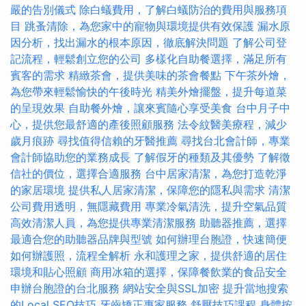
嚴的告別儀式
除白蟻費用，了解白蟻防治的費用與服務項
目
跳蚤清除，為您家中的寵物與環境提供有效保護
漏水原
因分析，找出漏水的根本原因，徹底解決問題
了解公司登
記流程，輕鬆創立您的公司
多樣化自助餐選擇，滿足所有
賓客的需求
精緻茶會，提供美味的茶會餐點
下午茶外燴，
為您帶來輕鬆愉快的午後時光
精美外燴擺盤，提升每道菜
的呈現效果
自助餐外燴，讓來賓隨心享受美食
台中月子中
心，提供您最舒適的產後照顧服務
法令紋醫美療程，減少
歲月痕跡
尋找值得信賴的牙醫推薦
尋找台北會計師，專業
會計師協助您的業務成長
了解假牙的種類及其優勢
了解徵
信社的價位，選擇合適服務
台中居家清潔，為您打造乾淨
的家居環境
提供私人居家清潔，保障您的隱私與需求
清潔
公司費用透明，無隱藏費用
專業冷氣清洗，提升空氣品質
高效清潔人員，為您提供專業清潔服務
助聽器推薦，選擇
最適合您的助聽器品牌與型號
如何辦理台胞證，快速簡便
如何辦護照，流程全解析
永和護理之家，提供舒適的居住
環境和貼心照顧
商用冰箱的選擇，保障餐飲業的食品安全
申辦台胞證的台北服務
網站安全與SSL加密
提升當地搜索
的Local SEO技巧
牙齒矯正專家服務
舒壓技巧課程
身體按