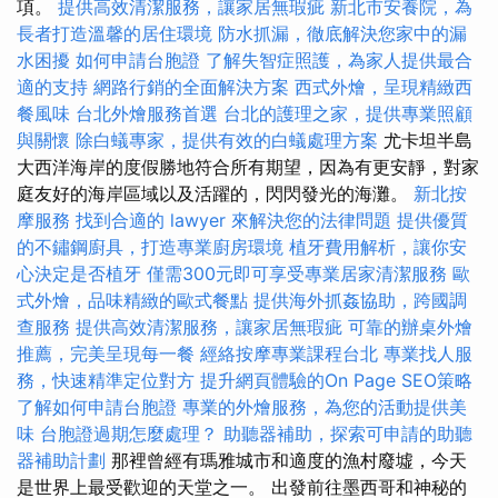
項。
提供高效清潔服務，讓家居無瑕疵
新北市安養院，為
長者打造溫馨的居住環境
防水抓漏，徹底解決您家中的漏
水困擾
如何申請台胞證
了解失智症照護，為家人提供最合
適的支持
網路行銷的全面解決方案
西式外燴，呈現精緻西
餐風味
台北外燴服務首選
台北的護理之家，提供專業照顧
與關懷
除白蟻專家，提供有效的白蟻處理方案
尤卡坦半島
大西洋海岸的度假勝地符合所有期望，因為有更安靜，對家
庭友好的海岸區域以及活躍的，閃閃發光的海灘。
新北按
摩服務
找到合適的 lawyer 來解決您的法律問題
提供優質
的不鏽鋼廚具，打造專業廚房環境
植牙費用解析，讓你安
心決定是否植牙
僅需300元即可享受專業居家清潔服務
歐
式外燴，品味精緻的歐式餐點
提供海外抓姦協助，跨國調
查服務
提供高效清潔服務，讓家居無瑕疵
可靠的辦桌外燴
推薦，完美呈現每一餐
經絡按摩專業課程台北
專業找人服
務，快速精準定位對方
提升網頁體驗的On Page SEO策略
了解如何申請台胞證
專業的外燴服務，為您的活動提供美
味
台胞證過期怎麼處理？
助聽器補助，探索可申請的助聽
器補助計劃
那裡曾經有瑪雅城市和適度的漁村廢墟，今天
是世界上最受歡迎的天堂之一。 出發前往墨西哥和神秘的