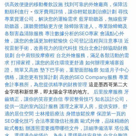
供高效便捷的移動餐飲設施
找到可靠的外燴廠商，保障活
動順利進行
-
假牙費用詳情，讓你輕鬆規劃治療計劃
尋找
專業貨運公司，解決您的運輸需求
藍芽助聽器，無線藍芽
助聽器，讓聽覺體驗更方便
除蟑除害達人，專業除蟑螂及
各類害蟲清除服務
專注數據分析的SEO專家
會議點心外
燴，讓您的會議更加輕鬆愉快
公司登記流程與注意事項
近
視雷射手術，改善視力的現代科技
找台北會計師協助財務
規劃
台中肩頸按摩療程
台北外燴服務，滿足各類活動的需
求
打掃家裡，讓您的居住環境更舒適
如何辦理柬埔寨簽
證，簡單又高效
墊下巴手術，重塑面部輪廓
知道月子中心
價格，讓您更有預算計劃
高效的SEO Company服務
專業
會計事務所，為您提供精準的財務管理
這是墨西哥第二大
金字塔和新世界，即太陽金字塔的地方。
后里按摩服務
牙
齒矯正，讓你的笑容更自信
學習整骨技巧
知名設計公司，
提供一流的室內設計服務
護理之家單人房，提供安靜、舒
適的居住空間
士林撥筋療法
身體放鬆按摩
保證第一頁的
SEO優化技巧
合法專業徵信社推薦
歐式外燴，品味精緻的
歐式餐點
辦護照需要攜帶哪些文件，詳細準備清單
塔位風
水，選擇適合的塔位，為先人選擇最佳安息地
台北台胞證