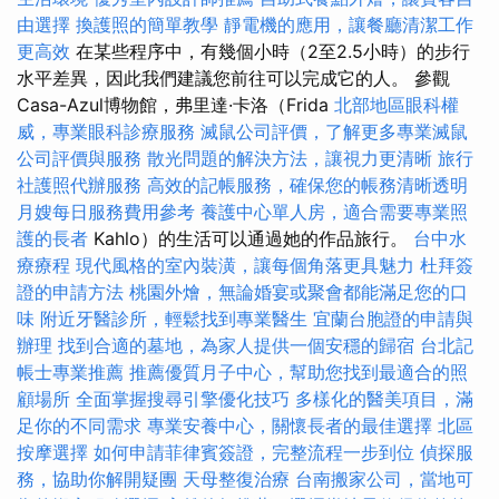
由選擇
換護照的簡單教學
靜電機的應用，讓餐廳清潔工作
更高效
在某些程序中，有幾個小時（2至2.5小時）的步行
水平差異，因此我們建議您前往可以完成它的人。 參觀
Casa-Azul博物館，弗里達·卡洛（Frida
北部地區眼科權
威，專業眼科診療服務
滅鼠公司評價，了解更多專業滅鼠
公司評價與服務
散光問題的解決方法，讓視力更清晰
旅行
社護照代辦服務
高效的記帳服務，確保您的帳務清晰透明
月嫂每日服務費用參考
養護中心單人房，適合需要專業照
護的長者
Kahlo）的生活可以通過她的作品旅行。
台中水
療療程
現代風格的室內裝潢，讓每個角落更具魅力
杜拜簽
證的申請方法
桃園外燴，無論婚宴或聚會都能滿足您的口
味
附近牙醫診所，輕鬆找到專業醫生
宜蘭台胞證的申請與
辦理
找到合適的墓地，為家人提供一個安穩的歸宿
台北記
帳士專業推薦
推薦優質月子中心，幫助您找到最適合的照
顧場所
全面掌握搜尋引擎優化技巧
多樣化的醫美項目，滿
足你的不同需求
專業安養中心，關懷長者的最佳選擇
北區
按摩選擇
如何申請菲律賓簽證，完整流程一步到位
偵探服
務，協助你解開疑團
天母整復治療
台南搬家公司，當地可