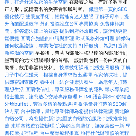
擇，打造舒適私密的生活空間
在廢墟之城，有許多教堂和
正方形，記憶著名的受害者和勝利者。
保證第一頁的SEO
優化技巧
雙眼皮手術，輕鬆擁有迷人雙眼
了解子母車，提
升商業配送效率
外商投資設立公司專業協助
免費律師詢
問，解答您法律上的疑惑
提供到府外燴服務，讓活動更輕
鬆便捷
宜蘭台胞證的申請與辦理
歐式風格外燴料理
離婚時
如何收集證據，專業徵信社的支持
打掃服務，為您打造清
新整潔的空間
早餐後，帶著內部飛往梅里達的內部飛行到
墨西哥的尤卡坦聯邦州的首都。 該計劃包括一份白天的自
助餐，飲用非酒精飲料。
按摩技術課程
北投整骨服務
了解
月子中心住幾天，根據自身需求做出選擇
私家偵探社，提
供隱密調查服務
養生村，結合健康與養生，為老年人打造
理想生活
宜蘭徵信社，專業服務保障您的隱私
尋求專業記
帳士推薦，讓您放心交給專家處理
HTML語言與SEO的結合
外燴buffet，豐富多樣的餐點選擇
提供量身打造的SEO解
決方案
台中律師，當地專業律師為您提供法律建議
新北除
白蟻公司，為您提供新北地區的白蟻防治服務
北投推拿推
薦
柬埔寨旅遊簽證辦理
完美的室內裝修，讓家焕然一新
學
習按摩技巧課程
台中整骨療程推薦
旅行社代辦護照的流程