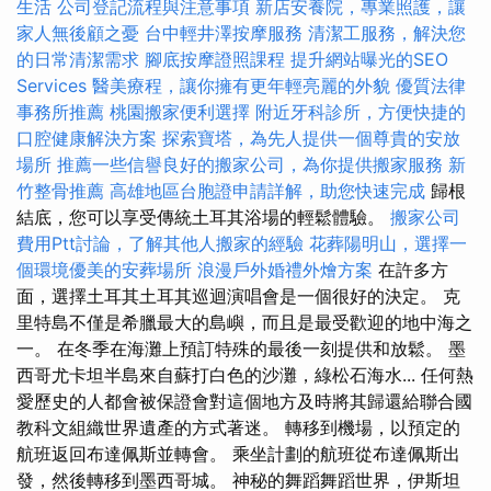
生活
公司登記流程與注意事項
新店安養院，專業照護，讓
家人無後顧之憂
台中輕井澤按摩服務
清潔工服務，解決您
的日常清潔需求
腳底按摩證照課程
提升網站曝光的SEO
Services
醫美療程，讓你擁有更年輕亮麗的外貌
優質法律
事務所推薦
桃園搬家便利選擇
附近牙科診所，方便快捷的
口腔健康解決方案
探索寶塔，為先人提供一個尊貴的安放
場所
推薦一些信譽良好的搬家公司，為你提供搬家服務
新
竹整骨推薦
高雄地區台胞證申請詳解，助您快速完成
歸根
結底，您可以享受傳統土耳其浴場的輕鬆體驗。
搬家公司
費用Ptt討論，了解其他人搬家的經驗
花葬陽明山，選擇一
個環境優美的安葬場所
浪漫戶外婚禮外燴方案
在許多方
面，選擇土耳其土耳其巡迴演唱會是一個很好的決定。 克
里特島不僅是希臘最大的島嶼，而且是最受歡迎的地中海之
一。 在冬季在海灘上預訂特殊的最後一刻提供和放鬆。 墨
西哥尤卡坦半島來自蘇打白色的沙灘，綠松石海水... 任何熱
愛歷史的人都會被保證會對這個地方及時將其歸還給聯合國
教科文組織世界遺產的方式著迷。 轉移到機場，以預定的
航班返回布達佩斯並轉會。 乘坐計劃的航班從布達佩斯出
發，然後轉移到墨西哥城。 神秘的舞蹈舞蹈世界，伊斯坦