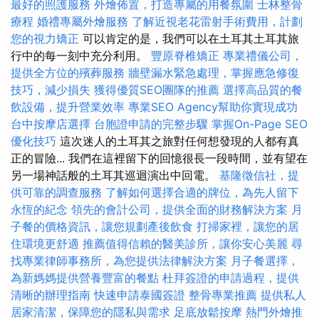
最好的照護服務
外燴佈置，打造專屬的用餐氛圍
士林整骨
療程
婚禮專屬外燴服務
了解近視老花雷射手術費用，計劃
您的視力矯正
可以肯定的是，我們可以在土耳其土耳其旅
行中的每一刻中充分利用。
豐原脊椎矯正
專業禮儀公司，
提供全方位的殯葬服務
牆壁漏水緊急處理，掌握應急修復
技巧，減少損失
獲得優質SEO團隊的推薦
選擇高品質的餐
飲設備，提升營業效率
專業SEO Agency幫助你實現成功
台中按摩店選擇
台胞證申請的完整步驟
掌握On-Page SEO
優化技巧
這次迷人的土耳其之旅對任何想發現的人都有真
正的冒險... 我們在這裡留下的回憶很長一段時間，並有望在
另一場神話般的土耳其巡迴演出中回電。
基隆徵信社，提
供可靠的調查服務
了解如何選擇合適的牌位，為先人留下
永恆的紀念
領先的會計公司，提供全面的財務解決方案
月
子餐的價格資訊，讓您規劃產後飲食
打掃家裡，讓您的居
住環境更舒適
推薦值得信賴的醫美診所，讓你安心美麗
尋
找專業律師事務所，為您提供法律解決方案
月子餐選擇，
為新媽媽提供營養豐富的餐點
杜拜簽證的申請過程，提供
清晰的辦理指南
快速申請泰國簽證
整骨專業推薦
提供私人
居家清潔，保障您的隱私與需求
足底放鬆按摩
熱門外燴推