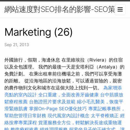
網站速度對SEO排名的影響-SEO策略
Marketing (26)
Sep 21, 2013
外國旅行，假期，海邊休息 在里維埃拉（Riviera）的住宿
以及全包護理。 我們的最後一天是安塔利亞（Antalya）的
免費計劃。 在乘出租車前往機場之前，我們可以享受海灘
的距離。 從沿海地區的沿海放鬆，可以通過冒險的，親密
的農作物到文化和城市在這個大陸上找到一切。
為家增添
亮點的室內設計
全口重建，全面改善牙齒健康
台中筋膜放
鬆療程推薦
台胞證照片要求及規範
縮小毛孔醫美，恢復平
滑緊緻肌膚
掌握On-Page SEO優化技巧
專業記帳事務所，
幫助您管理日常財務
現代風室內設計概念
太平脊椎矯正
經
絡按摩專業課程
貨運服務全方位，輕鬆解決長途或重物運
輸
整復療程推薦
經絡調理服務
探索坐月子的正確方式，讓