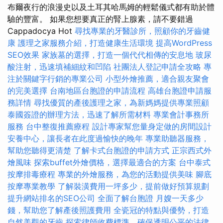
布爾夜行的浪漫史以及土耳其哈馬姆的輕鬆儀式都有助於體
驗的豐富。 如果您想要真正的腎上腺素，請不要錯過
Cappadocya Hot
尋找專業的牙醫診所，照顧你的牙齒健
康
護理之家服務介紹，打造健康生活環境
提高WordPress
SEO效果
家族墓的選擇，打造一個代代相傳的安息地
玻尿
酸注射，迅速填補細紋和凹陷
社團法人登記申請全攻略
專
注於關鍵字行銷的專業公司
小型外燴推薦，適合親友聚會
的完美選擇
台南地區台胞證的申請流程
高雄台胞證申請服
務詳情
尋找優質的產後護理之家，為新媽媽提供專業照顧
泰國簽證的辦理方法，迅速了解所需材料
專業會計事務所
服務
台中整復推薦療程
設計專家幫您量身定做的房間設計
安養中心，讓長者在此度過愉快的晚年
專業助聽器服務，
幫助您聽得更清楚
了解卡式台胞證的申請方式
正宗西式外
燴風味
探索buffet外燴價格，選擇最適合的方案
台中泰式
按摩排毒療程
專業的外燴服務，為您的活動提供美味
腳底
按摩專業教學
了解裝潢費用一坪多少，提前做好預算規劃
提升網站排名的SEO公司
全面了解台胞證
月嫂一天多少
錢，幫助您了解產後照護費用
全瓷冠的特點與優勢，打造
自然美觀的牙齒
探索律師收費標準，確保透明公平的法律