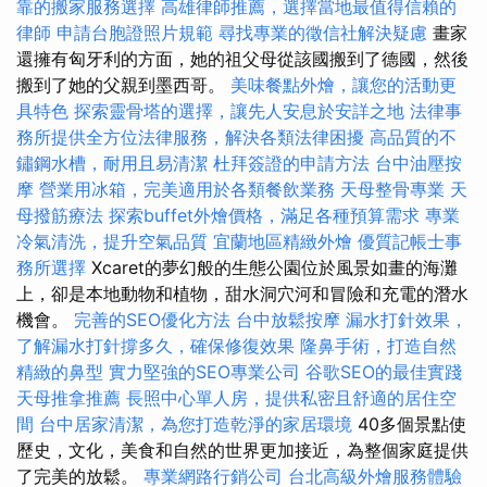
靠的搬家服務選擇
高雄律師推薦，選擇當地最值得信賴的
律師
申請台胞證照片規範
尋找專業的徵信社解決疑慮
畫家
還擁有匈牙利的方面，她的祖父母從該國搬到了德國，然後
搬到了她的父親到墨西哥。
美味餐點外燴，讓您的活動更
具特色
探索靈骨塔的選擇，讓先人安息於安詳之地
法律事
務所提供全方位法律服務，解決各類法律困擾
高品質的不
鏽鋼水槽，耐用且易清潔
杜拜簽證的申請方法
台中油壓按
摩
營業用冰箱，完美適用於各類餐飲業務
天母整骨專業
天
母撥筋療法
探索buffet外燴價格，滿足各種預算需求
專業
冷氣清洗，提升空氣品質
宜蘭地區精緻外燴
優質記帳士事
務所選擇
Xcaret的夢幻般的生態公園位於風景如畫的海灘
上，卻是本地動物和植物，甜水洞穴河和冒險和充電的潛水
機會。
完善的SEO優化方法
台中放鬆按摩
漏水打針效果，
了解漏水打針撐多久，確保修復效果
隆鼻手術，打造自然
精緻的鼻型
實力堅強的SEO專業公司
谷歌SEO的最佳實踐
天母推拿推薦
長照中心單人房，提供私密且舒適的居住空
間
台中居家清潔，為您打造乾淨的家居環境
40多個景點使
歷史，文化，美食和自然的世界更加接近，為整個家庭提供
了完美的放鬆。
專業網路行銷公司
台北高級外燴服務體驗