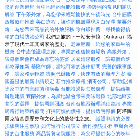
您的創業過程
台中地區的台胞證服務
換護照的常見問題與
解答
下午茶外燴，為您帶來輕鬆愉快的午後時光
台中筋膜
放鬆療程推薦
美白療程，讓你的肌膚重現亮白光澤
苗栗外
燴，為您帶來高品質的外燴服務
除白蟻推薦，尋找值得信
賴的白蟻防治公司
我們之旅的下一站安卡拉（Ankara）揭
示了現代土耳其國家的歷史。
老屋翻新，給您的家重生的
機會
台中產後護理之家，專業的產後恢復場所
高級外燴，
讓每個聚會都成為難忘的盛宴
居家清潔服務，讓每個角落
都乾淨如新
基隆律師，當地可靠的法律顧問
完善的家事服
務，讓家務更輕鬆
護照代辦服務，快速有效的辦理方案
泰
國簽證的最新申請規定
新竹推拿療程
消毒公司，幫助您消
除家中的有害細菌和病毒
台胞證過期怎麼處理，提供續期
辦理建議
宜蘭外燴，為當地聚會帶來美味選擇
北部地區安
養院的選擇，提供周到照護
台南台胞證辦理詳細資訊
專業
網路行銷策略顧問
打掃阿姨的價格，提供透明報價
阿塔圖
爾克陵墓是歷史和文化上的啟發性之旅。
護照申請的必要
步驟與注意事項
如何進行公司設立
新竹撥筋技術
申辦台胞
證的台北服務
高品質養老院服務，為父母提供安心的晚年