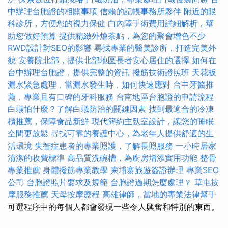
中辦理台胞證的相關事項
信賴的記帳事務所夥伴
附近的眼
科診所，方便您的視力保健
白內障手術費用詳細解析，幫
助您做好預算
提供精緻外燴茶點，為您的聚會增色不少
RWD設計對SEO的影響
尋找專業的醫美診所，打造完美外
貌
安養院北部，提供北部地區長者安心居住的選擇
如何在
台中辦理台胞證，提供完整的資訊
撥筋技術證照班
天花板
漏水緊急處理，當漏水發生時，如何快速應對
台中牙醫推
薦，專業且有口碑的牙科服務
台南地區台胞證的申請流程
白蟻怕什麼？了解白蟻防治的關鍵因素
找到最適合的冷凍
櫃推薦，保障食品新鮮
現代簡約主臥室設計，讓您的睡眠
空間更放鬆
尋找可靠的養護中心，為老年人提供舒適的生
活環境
失智症患者的專業照護，了解長照服務
一小時居家
清潔的收費標準
高品質洗碗槽，為廚房增添實用功能
整骨
專業推薦
身體撥筋專業教學
柬埔寨旅遊簽證辦理
專業SEO
公司
台胞證照片要求及規範
台胞證過期怎麼處理？
草屯按
摩服務推薦
天母按摩療程
高雄律師，當地的專業法律幫手
可選程序中的每個人都會發現一些令人興奮和特別的東西。