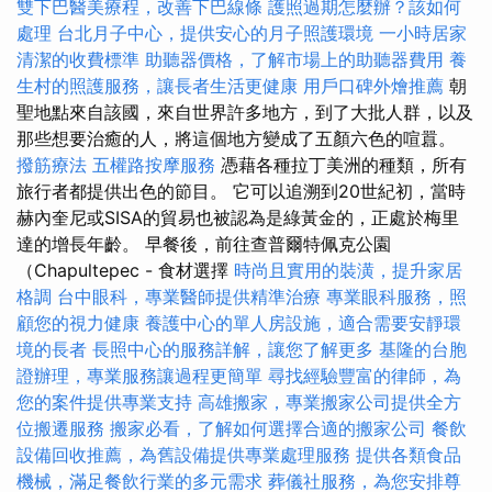
雙下巴醫美療程，改善下巴線條
護照過期怎麼辦？該如何
處理
台北月子中心，提供安心的月子照護環境
一小時居家
清潔的收費標準
助聽器價格，了解市場上的助聽器費用
養
生村的照護服務，讓長者生活更健康
用戶口碑外燴推薦
朝
聖地點來自該國，來自世界許多地方，到了大批人群，以及
那些想要治癒的人，將這個地方變成了五顏六色的喧囂。
撥筋療法
五權路按摩服務
憑藉各種拉丁美洲的種類，所有
旅行者都提供出色的節目。 它可以追溯到20世紀初，當時
赫內奎尼或SISA的貿易也被認為是綠黃金的，正處於梅里
達的增長年齡。 早餐後，前往查普爾特佩克公園
（Chapultepec - 食材選擇
時尚且實用的裝潢，提升家居
格調
台中眼科，專業醫師提供精準治療
專業眼科服務，照
顧您的視力健康
養護中心的單人房設施，適合需要安靜環
境的長者
長照中心的服務詳解，讓您了解更多
基隆的台胞
證辦理，專業服務讓過程更簡單
尋找經驗豐富的律師，為
您的案件提供專業支持
高雄搬家，專業搬家公司提供全方
位搬遷服務
搬家必看，了解如何選擇合適的搬家公司
餐飲
設備回收推薦，為舊設備提供專業處理服務
提供各類食品
機械，滿足餐飲行業的多元需求
葬儀社服務，為您安排尊