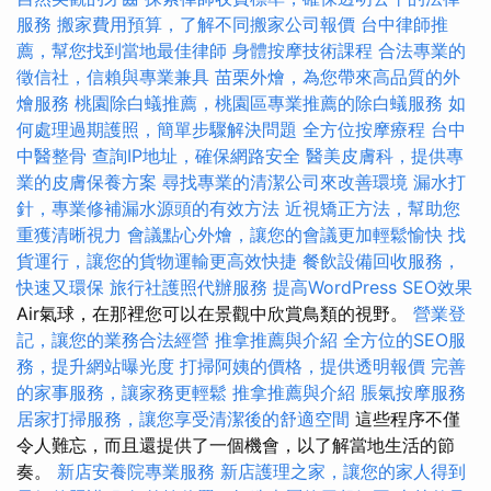
服務
搬家費用預算，了解不同搬家公司報價
台中律師推
薦，幫您找到當地最佳律師
身體按摩技術課程
合法專業的
徵信社，信賴與專業兼具
苗栗外燴，為您帶來高品質的外
燴服務
桃園除白蟻推薦，桃園區專業推薦的除白蟻服務
如
何處理過期護照，簡單步驟解決問題
全方位按摩療程
台中
中醫整骨
查詢IP地址，確保網路安全
醫美皮膚科，提供專
業的皮膚保養方案
尋找專業的清潔公司來改善環境
漏水打
針，專業修補漏水源頭的有效方法
近視矯正方法，幫助您
重獲清晰視力
會議點心外燴，讓您的會議更加輕鬆愉快
找
貨運行，讓您的貨物運輸更高效快捷
餐飲設備回收服務，
快速又環保
旅行社護照代辦服務
提高WordPress SEO效果
Air氣球，在那裡您可以在景觀中欣賞鳥類的視野。
營業登
記，讓您的業務合法經營
推拿推薦與介紹
全方位的SEO服
務，提升網站曝光度
打掃阿姨的價格，提供透明報價
完善
的家事服務，讓家務更輕鬆
推拿推薦與介紹
脹氣按摩服務
居家打掃服務，讓您享受清潔後的舒適空間
這些程序不僅
令人難忘，而且還提供了一個機會，以了解當地生活的節
奏。
新店安養院專業服務
新店護理之家，讓您的家人得到