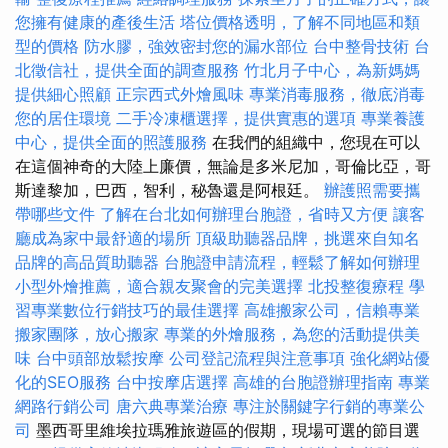
您擁有健康的產後生活
塔位價格透明，了解不同地區和類
型的價格
防水膠，強效密封您的漏水部位
台中整骨技術
台
北徵信社，提供全面的調查服務
竹北月子中心，為新媽媽
提供細心照顧
正宗西式外燴風味
專業消毒服務，徹底消毒
您的居住環境
二手冷凍櫃選擇，提供實惠的選項
專業養護
中心，提供全面的照護服務
在我們的組織中，您現在可以
在這個神奇的大陸上廉價，無論是多米尼加，哥倫比亞，哥
斯達黎加，巴西，智利，秘魯還是阿根廷。
辦護照需要攜
帶哪些文件
了解在台北如何辦理台胞證，省時又方便
讓客
廳成為家中最舒適的場所
頂級助聽器品牌，挑選來自知名
品牌的高品質助聽器
台胞證申請流程，輕鬆了解如何辦理
小型外燴推薦，適合親友聚會的完美選擇
北投整復療程
學
習專業數位行銷技巧的最佳選擇
高雄搬家公司，信賴專業
搬家團隊，放心搬家
專業的外燴服務，為您的活動提供美
味
台中頭部放鬆按摩
公司登記流程與注意事項
強化網站優
化的SEO服務
台中按摩店選擇
高雄的台胞證辦理指南
專業
網路行銷公司
唐六典專業治療
專注於關鍵字行銷的專業公
司
墨西哥里維埃拉瑪雅旅遊區的假期，現場可選的節目選