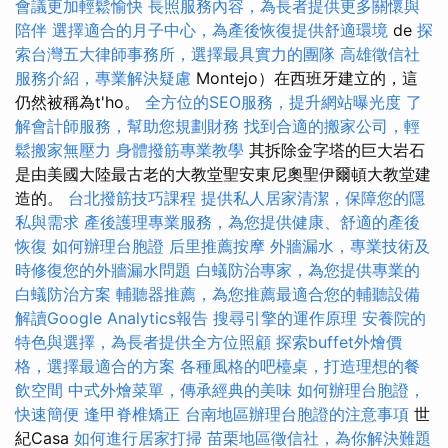
會議更加輕鬆愉快
長照服務內容，為長者提供更多關懷與
陪伴
選擇適合的月子中心，為產後恢復提供舒適環境
de
探
索台灣五大律師事務所，選擇最具實力的團隊
高雄徵信社
服務介紹，專業解決疑慮
Montejo）在西班牙建立的，這
仍然被稱為t'ho。
全方位的SEO服務，提升網站曝光度
了
解會計師服務，幫助您規劃財務
找到合適的搬家公司，輕
鬆搬家無壓力
身體撥筋專業教學
其拆除金字塔的巨大岩石
是由美國大陸最古老的大教堂聖安東尼奧聖伊爾頓大教堂建
造的​​。
台北撥筋技巧課程
提供私人居家清潔，保障您的隱
私與需求
產後護理專業服務，為您提供健康、舒適的產後
恢復
如何辦理台胞證
后里推薦按摩
外牆漏水，專業技術及
時修復您的外牆漏水問題
白蟻防治專家，為您提供專業的
白蟻防治方案
輔聽器推薦，為您推薦最適合您的輔聽設備
解讀Google Analytics報告
搜尋引擎的運作原理
安養院的
特色與選擇，為長者提供全方位照顧
探索buffet外燴價
格，選擇最適合的方案
各種風格的吧檯桌，打造理想的餐
飲空間
中式外燴菜單，傳承經典的美味
如何辦理台胞證，
快速簡便
逢甲脊椎矯正
台南地區辦理台胞證的注意事項
世
紀Casa
如何進行居家打掃
苗栗地區徵信社，為你解決難題