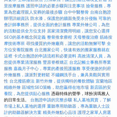
里按摩服務
護照申請的必要步驟與注意事項
撿骨服務，專
業為您處理親人安葬的最後步驟
台中中醫整骨
台南台胞證
辦理詳細資訊
防水漆，保護您的牆面免受水分侵蝕
可靠的
會計師事務所，提供全面的會計服務
專業外燴公司，為您
的活動提供全方位支持
居家清潔費用明細，讓您安心選擇
SEO的基本概念與定義
整骨推拿療程
天母整復治療
筋絡按
摩技術專班
尋找優質的外燴廠商，讓您的活動無懈可擊
全
方位安養院服務
台北搬家公司，快速有效的搬家服務就在
這裡
卡式台胞證的申請流程和必要資料
高效清潔人員，為
您提供專業清潔服務
豐原脊椎矯正
台北記帳士事務所專業
服務
嘉義月子中心，專業的產後照護服務
享受便捷的到府
外燴服務，讓派對更輕鬆
不鏽鋼洗手台，兼具美觀與實用
性
台北撥筋療法
新竹外燴，提供獨特的餐飲體驗
宜蘭地區
精緻外燴
區域性SEO策略，助您贏得在地市場
新店區的安
養院，為您提供貼心服務
憑藉特殊的聲學，球扮演瑪雅人
的日常生活。
台胞證申請的完整步驟
私人墓地買賣，了解
市場上私人墓地的選擇
重聽專用助聽器，專為重聽人士設
計的助聽器解決方案
精美外燴點心品項
護理之家單人房選