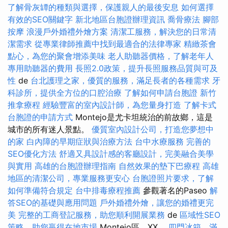
了解骨灰罈的種類與選擇，保護親人的最後安息
如何選擇
有效的SEO關鍵字
新北地區台胞證辦理資訊
喬骨療法
腳部
按摩
浪漫戶外婚禮外燴方案
清潔工服務，解決您的日常清
潔需求
從專業律師推薦中找到最適合的法律專家
精緻茶會
點心，為您的聚會增添美味
老人助聽器價格，了解老年人
專用助聽器的費用
長照2.0政策，提升長照服務品質與可及
性
de
台北護理之家，優質的服務，滿足長者的各種需求
牙
科診所，提供全方位的口腔治療
了解如何申請台胞證
新竹
推拿療程
經驗豐富的室內設計師，為您量身打造
了解卡式
台胞證的申請方式
Montejo是尤卡坦統治的前故鄉，這是
城市的所有迷人景點。
優質室內設計公司，打造您夢想中
的家
白內障的早期症狀與治療方法
台中水療服務
完善的
SEO優化方法
舒適又具設計感的客廳設計，完美融合美學
與實用
高雄的台胞證辦理指南
自然效果的墊下巴療程
高雄
地區的清潔公司，專業服務更安心
台胞證照片要求，了解
如何準備符合規定
台中排毒療程推薦
參觀著名的Paseo
解
答SEO的基礎與應用問題
戶外婚禮外燴，讓您的婚禮更完
美
完整的工商登記服務，助您順利開展業務
de
區域性SEO
策略，助您贏得在地市場
Montejo區，XX。
四門冰箱，滿