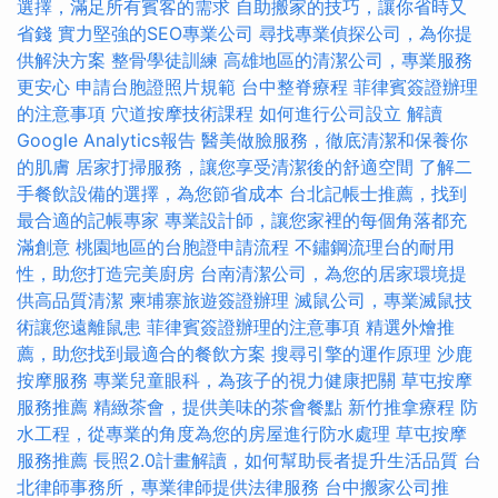
選擇，滿足所有賓客的需求
自助搬家的技巧，讓你省時又
省錢
實力堅強的SEO專業公司
尋找專業偵探公司，為你提
供解決方案
整骨學徒訓練
高雄地區的清潔公司，專業服務
更安心
申請台胞證照片規範
台中整脊療程
菲律賓簽證辦理
的注意事項
穴道按摩技術課程
如何進行公司設立
解讀
Google Analytics報告
醫美做臉服務，徹底清潔和保養你
的肌膚
居家打掃服務，讓您享受清潔後的舒適空間
了解二
手餐飲設備的選擇，為您節省成本
台北記帳士推薦，找到
最合適的記帳專家
專業設計師，讓您家裡的每個角落都充
滿創意
桃園地區的台胞證申請流程
不鏽鋼流理台的耐用
性，助您打造完美廚房
台南清潔公司，為您的居家環境提
供高品質清潔
柬埔寨旅遊簽證辦理
滅鼠公司，專業滅鼠技
術讓您遠離鼠患
菲律賓簽證辦理的注意事項
精選外燴推
薦，助您找到最適合的餐飲方案
搜尋引擎的運作原理
沙鹿
按摩服務
專業兒童眼科，為孩子的視力健康把關
草屯按摩
服務推薦
精緻茶會，提供美味的茶會餐點
新竹推拿療程
防
水工程，從專業的角度為您的房屋進行防水處理
草屯按摩
服務推薦
長照2.0計畫解讀，如何幫助長者提升生活品質
台
北律師事務所，專業律師提供法律服務
台中搬家公司推