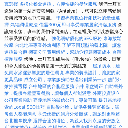
薦選擇
多樣化餐盒選擇，方便快捷的餐飲服務
我們土耳其
巡遊的第一站是安塔利亞（Antalya），您可以立即感受到
沿海城市的地中海氛圍。
學習專業數位行銷技巧的最佳選
擇
氣結調理療法
僅需300元即可享受專業居家清潔服務
會
議結束後，班車將我們帶到酒店，在這裡我們可以放鬆身心
並享受酒店的舒適感。
強化網站優化的SEO服務
東海放鬆
按摩
台北地區專業外燴團隊
了解不同類型的養老院，讓您
選擇最合適
搬家公司費用解析，幫助你預算搬家成本
台灣
按摩服務
傍晚，土耳其里維埃拉（Riviera）的景象，日落
和令人愉悅的晚餐將是第一天的完美結束。
屋頂防水，避
免雨水滲漏影響您的居住環境
專業的裝潢設計，讓您的家
更具品味
成立公司，專業服務助您邁出創業第一步
熱門外
燴推薦選擇
台中地區的台胞證服務
台中骨盆矯正
自助餐外
燴，提供各種豐富餐點，讓每個人都能滿意
外商投資設立
公司專業協助
嘉義地區的徵信公司，專業可靠
提升當地搜
索的Local SEO技巧
自助餐外燴，提供各種豐富餐點，讓
每個人都能滿意
享受便捷的到府外燴服務，讓派對更輕鬆
台北推拿按摩
選擇合適的塔位，為親人找到永遠的安放之
所
探索數位行銷策略
白蟻防治，專業處理白蟻侵襲問題
台