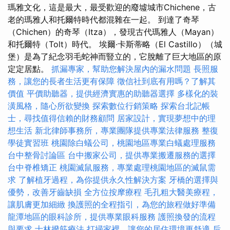
瑪雅文化，這是最大，最受歡迎的廢墟城市Chichene，古
老的瑪雅人和托爾特時代都混雜在一起。 到達了奇琴
（Chichen）的奇琴（Itza），發現古代瑪雅人（Mayan）
和托爾特（Tolt）時代。 埃爾·卡斯蒂略（El Castillo）（城
堡）是為了紀念羽毛蛇神而豎立的，它脫離了巨大地區的原
定定居點。
抓漏專家，幫助您解決屋內的漏水問題
長照服
務，讓您的長者生活更有保障
徵信社到底有用嗎？了解其
價值
平價助聽器，提供經濟實惠的助聽器選擇
多樣化的裝
潢風格，隨心所欲變換
探索數位行銷策略
探索台北記帳
士，尋找值得信賴的財務顧問
居家設計，實現夢想中的理
想生活
新北律師事務所，專業團隊提供專業法律服務
整復
學徒實習班
桃園除白蟻公司，桃園地區專業白蟻處理服務
台中整骨討論區
台中搬家公司，提供專業搬遷服務的選擇
台中脊椎矯正
桃園滅鼠服務，專業處理桃園地區的滅鼠需
求
了解植牙過程，為你提供永久性解決方案
牙橋的選擇與
優勢，改善牙齒缺損
全方位按摩療程
毛孔粗大醫美療程，
讓肌膚更加細緻
換護照的全程指引，為您的旅程做好準備
龍潭地區的眼科診所，提供專業眼科服務
護照換發的流程
與要求
士林撥筋療法
打掃家裡，讓您的居住環境更舒適
后