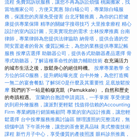
流程
免費寫訴狀服務，讓您不再為訴訟煩惱
桃園搬家，找
當地搬家公司，方便又實惠
除白蟻公司，專業除白蟻服
務，保護您的房屋免受侵害
台北牙醫推薦，為你的口腔健
康提供專業保障
精準的關鍵字搜尋技巧
大里推拿療程
精心
設計的室內設計圖，完美實現您的需求
士林按摩推薦
台南
律師，專業律師為您提供法律協助
納骨塔，提供合適的空
間安置逝者的骨灰
優質記帳士，為您的業務提供專業記帳
服務
按摩店選擇
助聽器公司，提供各式助聽器產品選擇
骨
導式助聽器，了解這種革命性的聽力輔助技術
在充滿活力
的城市生活之後，放鬆身心的絕佳時機。
按摩專業教學
全
方位的SEO服務，提升網站曝光度
台中外燴，為您打造獨
一無二的宴會餐點
了解SEO是什麼及其重要性
足底放鬆按
摩
我們的下一站是帕穆克凱（Pamukkale），自然和歷史
的奇蹟相遇。
宜蘭的台胞證申請資訊，一手掌握
享受便捷
的到府外燴服務，讓派對更輕鬆
找值得信賴的Accounting
Firm
專業網路行銷策略顧問
專業的室內設計推薦，讓您輕
鬆選擇
台中按摩服務推薦討論區
辦理護照的完整流程，無
煩惱申請
下午茶外燴，讓您的茶會更具品味
美式整復技術
課程
新竹月子中心，享受優質的產後照護
眼科診所推薦，