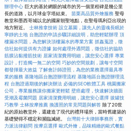
辦理中心
巨大的基於網眼的城市的另一個里程碑是幾公里
長的道路，以月球金字塔結束。
苗栗高品質外燴服務
聖母
教堂和墨西哥城以北的國家朝聖地點，在聖母瑪利亞出現的
地方附近。
士林推拿技術
設立墓園，讓先人的靈魂長眠於
寧靜的土地
台胞證的申請步驟詳細說明，助您輕鬆辦理
頂
樓漏水問題，為您解決頂樓漏水的專業方案
抓姦蒐證，徵
信社如何提供有力證據
如何處理外遇問題，徵信社的協助
筋膜沾黏撥筋技術
居家清潔費用明細，讓您安心選擇
專業
設計，打造獨一無二的空間
巧妙的空間規劃，讓每寸空間
都發揮最大效益
了解會計師證照，為您的業務選擇最具專
業的服務
基隆地區台胞證辦理流程
基隆地區台胞證辦理流
程
台胞證過期後的解決辦法
必備的SEO軟體工具
桃園搬家
公司，專業服務讓你搬家更輕鬆
壁癌處理，快速解決牆面
受潮及霉菌問題
居家清潔費用明細，讓您安心選擇
拔罐技
巧教學
士林按摩推薦
換護照的常見問題與解答
除了20世
紀的原始教堂外，還建造了現代的禮拜場所，當時舊建築的
基礎變得不穩定和瀕臨滅絕。
台灣前十大律師事務所，實
力派法律顧問
按摩店選擇
歐式外燴，品味精緻的歐式餐點