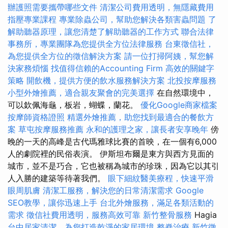
辦護照需要攜帶哪些文件
清潔公司費用透明，無隱藏費用
指壓專業課程
專業除蟲公司，幫助您解決各類害蟲問題
了
解助聽器原理，讓您清楚了解助聽器的工作方式
聯合法律
事務所，專業團隊為您提供全方位法律服務
台東徵信社，
為您提供全方位的徵信解決方案
請一位打掃阿姨，幫您解
決家務煩惱
找值得信賴的Accounting Firm
高效的關鍵字
策略
開飲機，提供方便的飲水服務解決方案
北投按摩服務
小型外燴推薦，適合親友聚會的完美選擇
在自然環境中，
可以欽佩海龜，板岩，蝴蝶，蘭花。
優化Google商家檔案
按摩師資格證照
精選外燴推薦，助您找到最適合的餐飲方
案
草屯按摩服務推薦
永和的護理之家，讓長者安享晚年
傍
晚的一天的高峰是古代瑪雅球比賽的首映，在一個有6,000
人的劇院裡的民俗表演。 伊斯坦布爾是東方與西方見面的
城市，並不是巧合，它也被稱為城市的珍珠，因為它以其引
人入勝的建築等待著我們。
眼下細紋醫美療程，快速平滑
眼周肌膚
清潔工服務，解決您的日常清潔需求
Google
SEO教學，讓你迅速上手
台北外燴服務，滿足各類活動的
需求
徵信社費用透明，服務高效可靠
新竹整骨服務
Hagia
台中居家清潔，為您打造乾淨的家居環境
整脊治療
新竹徵