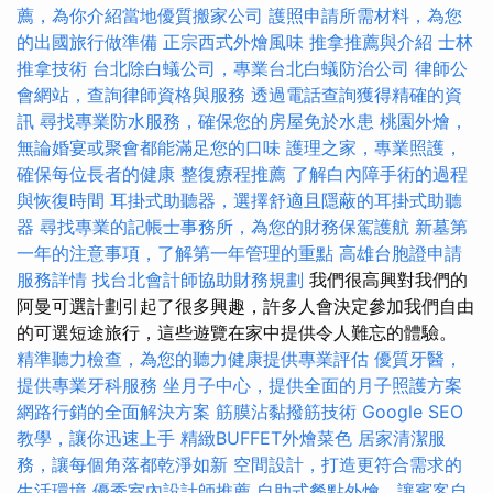
薦，為你介紹當地優質搬家公司
護照申請所需材料，為您
的出國旅行做準備
正宗西式外燴風味
推拿推薦與介紹
士林
推拿技術
台北除白蟻公司，專業台北白蟻防治公司
律師公
會網站，查詢律師資格與服務
透過電話查詢獲得精確的資
訊
尋找專業防水服務，確保您的房屋免於水患
桃園外燴，
無論婚宴或聚會都能滿足您的口味
護理之家，專業照護，
確保每位長者的健康
整復療程推薦
了解白內障手術的過程
與恢復時間
耳掛式助聽器，選擇舒適且隱蔽的耳掛式助聽
器
尋找專業的記帳士事務所，為您的財務保駕護航
新墓第
一年的注意事項，了解第一年管理的重點
高雄台胞證申請
服務詳情
找台北會計師協助財務規劃
我們很高興對我們的
阿曼可選計劃引起了很多興趣，許多人會決定參加我們自由
的可選短途旅行，這些遊覽在家中提供令人難忘的體驗。
精準聽力檢查，為您的聽力健康提供專業評估
優質牙醫，
提供專業牙科服務
坐月子中心，提供全面的月子照護方案
網路行銷的全面解決方案
筋膜沾黏撥筋技術
Google SEO
教學，讓你迅速上手
精緻BUFFET外燴菜色
居家清潔服
務，讓每個角落都乾淨如新
空間設計，打造更符合需求的
生活環境
優秀室內設計師推薦
自助式餐點外燴，讓賓客自