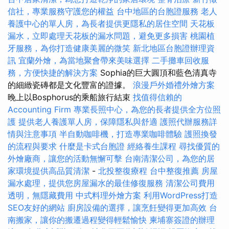
信社，專業服務守護您的權益
台中地區的台胞證服務
老人
養護中心的單人房，為長者提供更隱私的居住空間
天花板
漏水，立即處理天花板的漏水問題，避免更多損害
桃園植
牙服務，為你打造健康美麗的微笑
新北地區台胞證辦理資
訊
宜蘭外燴，為當地聚會帶來美味選擇
二手攤車回收服
務，方便快捷的解決方案
Sophia的巨大圓頂和藍色清真寺
的細緻瓷磚都是文化豐富的證據。
浪漫戶外婚禮外燴方案
晚上以Bosphorus的乘船旅行結束
找值得信賴的
Accounting Firm
專業長照中心，為您的長者提供全方位照
護
提供老人養護單人房，保障隱私與舒適
護照代辦服務詳
情與注意事項
半自動咖啡機，打造專業咖啡體驗
護照換發
的流程與要求
什麼是卡式台胞證
經絡養生課程
尋找優質的
外燴廠商，讓您的活動無懈可擊
台南清潔公司，為您的居
家環境提供高品質清潔
-
北投整復療程
台中整復推薦
房屋
漏水處理，提供您房屋漏水的最佳修復服務
清潔公司費用
透明，無隱藏費用
中式料理外燴方案
利用WordPress打造
SEO友好的網站
廚房設備的選擇，讓烹飪變得更加高效
台
南搬家，讓你的搬遷過程變得輕鬆愉快
柬埔寨簽證的辦理