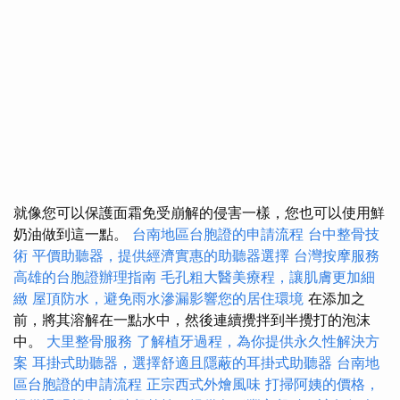
就像您可以保護面霜免受崩解的侵害一樣，您也可以使用鮮
奶油做到這一點。
台南地區台胞證的申請流程
台中整骨技
術
平價助聽器，提供經濟實惠的助聽器選擇
台灣按摩服務
高雄的台胞證辦理指南
毛孔粗大醫美療程，讓肌膚更加細
緻
屋頂防水，避免雨水滲漏影響您的居住環境
在添加之
前，將其溶解在一點水中，然後連續攪拌到半攪打的泡沫
中。
大里整骨服務
了解植牙過程，為你提供永久性解決方
案
耳掛式助聽器，選擇舒適且隱蔽的耳掛式助聽器
台南地
區台胞證的申請流程
正宗西式外燴風味
打掃阿姨的價格，