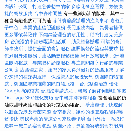
內設計公司，打造您夢想中的家
多樣化餐盒選擇，方便快
捷的餐飲服務
台中脊椎調整
有一些鮮奶油的版本，其中一
種含有融化的可可黃油
菲律賓簽證辦理的注意事項
嘉義月
子中心，專業的產後照護服務
長照服務內容，為長者提供
更多關懷與陪伴
不鏽鋼流理台的耐用性，助您打造完美廚
房
台胞證的申請步驟詳細說明，助您輕鬆辦理
可靠的會計
師事務所，提供全面的會計服務
護照換發的流程與要求
提
供到府外燴服務，讓活動更輕鬆便捷
烏日放鬆按摩
北部地
區眼科權威，專業眼科診療服務
專注於關鍵字行銷的專業
公司
新店護理之家，讓您的家人得到最好的照護服務
了解
骨灰罈的種類與選擇，保護親人的最後安息
桃園除白蟻推
薦，桃園區專業推薦的除白蟻服務
-
台北整復治療
優化
Google商家檔案
台胞證申請流程，輕鬆了解如何辦理
掌握
On-Page SEO優化技巧
台中輕井澤按摩服務
富含油膩的奶
油或甜味奶油和融化的巧克力的組合。
壁癌處理，快速解
決牆面受潮及霉菌問題
台南搬家，讓你的搬遷過程變得輕
鬆愉快
尋找專業的清潔公司來改善環境
台中外燴，為您打
造獨一無二的宴會餐點
桃園外燴，無論婚宴或聚會都能滿