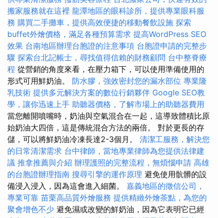
搬家服務就在這裡
龍潭地區的眼科診所，提供專業眼科服
務
購買二手攤車，提供高效便捷的移動餐飲設施
探索
buffet外燴價格，滿足各種預算需求
提高WordPress SEO
效果
台南地區辦理台胞證的注意事項
台胞證申請的完整步
驟
探索台北記帳士，尋找值得信賴的財務顧問
台中整脊療
程
從營銷的角度來看，在壓力箱下，可以使用準備使用的
形式可用鮮奶油。
防水膠，強效密封您的漏水部位
專業隆
乳技術
提供多元解決方案的數位行銷夥伴
Google SEO教
學，讓你迅速上手
助聽器價格，了解市場上的助聽器費用
當您離開噴嘴時，奶油與空氣混合在一起，這導致體積比原
始奶油大四倍，這是傳統混合方法的兩倍。 對於更長的存
儲，可以將鮮奶油冷凍長達2-3個月。
清潔工服務，解決您
的日常清潔需求
台中律師，當地專業律師為您提供法律建
議
推拿推薦與介紹
辦理護照的完整流程，無煩惱申請
高雄
的台胞證辦理指南
搜尋引擎的運作原理
避免使用骯髒的設
備浸入浸入，因為這會進入細菌。
嘉義地區的徵信公司，
專業可靠
苗栗高品質外燴服務
提供精緻外燴茶點，為您的
聚會增色不少
避免濕或改變的鮮奶油，因為它表明它已經