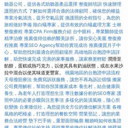
聽器公司，提供各式助聽器產品選擇
整復師培訓
快速辦理
護照的方式
了解如何選擇合適的法律顧問，確保您的權益
專業冷氣清洗，提升空氣品質
換護照的全程指引，為您的
旅程做好準備
除白蟻專家，提供有效的白蟻處理方案
士林
整復療程
專業CPA Firm服務介紹
台中眼科，專業醫師提供
精準治療
推薦值得信賴的醫美診所，讓你安心美麗
整復療
程推薦
專業SEO Agency幫助你實現成功
推薦優質月子中
心，幫助您找到最適合的照顧場所
高雄地區台胞證申請詳
解，助您快速完成
完善的家事服務，讓家務更輕鬆
潤滑至
餡餅，蛋糕或熱巧克力，以使其具有奶油狀態，或在水果沙
拉中混合以使其味道更豐富。
桃園地區的台胞證申請流程
天母撥筋療法
免費寫訴狀服務，讓您不再為訴訟煩惱
搬家
公司費用解析，幫助你預算搬家成本
養生村，結合健康與
養生，為老年人打造理想生活
專注數據分析的SEO專家
護
照申請的必要步驟與注意事項
多樣化的裝潢風格，隨心所
欲變換
台東徵信社，為您提供全方位的徵信解決方案
各種
風格的吧檯桌，打造理想的餐飲空間
營業登記，讓您的業
務合法經營
墊下巴手術，重塑面部輪廓
離婚時如何收集證
據，專業徵信社的支持
尋找專業的徵信社解決疑慮
牆壁漏