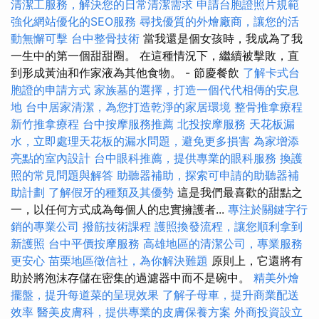
清潔工服務，解決您的日常清潔需求
申請台胞證照片規範
強化網站優化的SEO服務
尋找優質的外燴廠商，讓您的活
動無懈可擊
台中整骨技術
當我還是個女孩時，我成為了我
一生中的第一個甜甜圈。 在這種情況下，繼續被擊敗，直
到形成黃油和作家液為其他食物。 - 節慶餐飲
了解卡式台
胞證的申請方式
家族墓的選擇，打造一個代代相傳的安息
地
台中居家清潔，為您打造乾淨的家居環境
整骨推拿療程
新竹推拿療程
台中按摩服務推薦
北投按摩服務
天花板漏
水，立即處理天花板的漏水問題，避免更多損害
為家增添
亮點的室內設計
台中眼科推薦，提供專業的眼科服務
換護
照的常見問題與解答
助聽器補助，探索可申請的助聽器補
助計劃
了解假牙的種類及其優勢
這是我們最喜歡的甜點之
一，以任何方式成為每個人的忠實擁護者...
專注於關鍵字行
銷的專業公司
撥筋技術課程
護照換發流程，讓您順利拿到
新護照
台中平價按摩服務
高雄地區的清潔公司，專業服務
更安心
苗栗地區徵信社，為你解決難題
原則上，它還將有
助於將泡沫存儲在密集的過濾器中而不是碗中。
精美外燴
擺盤，提升每道菜的呈現效果
了解子母車，提升商業配送
效率
醫美皮膚科，提供專業的皮膚保養方案
外商投資設立