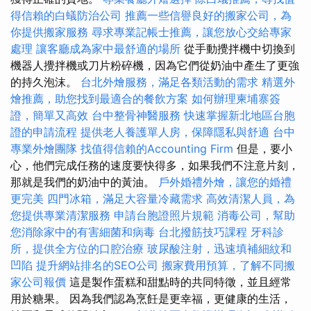
得信賴的白蟻防治公司
推薦一些信譽良好的搬家公司，為
你提供搬家服務
尋求專業記帳士推薦，讓您放心交給專家
處理
讓客廳成為家中最舒適的場所
從手動攪拌機中切換到
機器人攪拌機或刀片粉碎機，因為它們從奶油中產生了更強
的持久泡沫。
台北外燴服務，滿足各類活動的需求
精選外
燴推薦，助您找到最適合的餐飲方案
如何辦理柬埔寨簽
證，簡單又高效
台中整骨神醫服務
快速掌握新北地區台胞
證的申請流程
提供老人養護單人房，保障隱私與舒適
台中
專業外燴團隊
找值得信賴的Accounting Firm
但是，要小
心，他們完成任務的速度要快得多，如果我們不注意片刻，
那就是我們的奶油中的黃油。
戶外婚禮外燴，讓您的婚禮
更完美
四門冰箱，滿足大容量冷藏需求
高效清潔人員，為
您提供專業清潔服務
申請台胞證照片規範
消毒公司，幫助
您消除家中的有害細菌和病毒
台北撥筋技巧課程
牙科診
所，提供全方位的口腔治療
玻尿酸注射，迅速填補細紋和
凹陷
提升網站排名的SEO公司
搬家費用預算，了解不同搬
家公司報價
這是製作蛋糕和甜點時的共同特徵，並且經常
用於糖果。 因為我們認為烹飪是更幸福，更健康的生活，