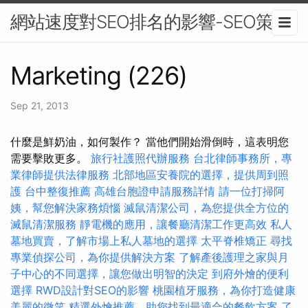
網站速度對SEO排名的影響-SEO策略
Marketing (226)
Sep 21, 2013
什麼是鮮奶油，如何製作？ 當他們開始滑倒時，這表明您
需要擊敗更多。
旅行社護照代辦服務
台北律師事務所，專
業律師提供法律服務
北部地區安養院的選擇，提供周到照
護
台中整復推薦
高雄台胞證申請服務詳情
請一位打掃阿
姨，幫您解決家務煩惱
滅鼠清潔公司，為您提供全方位的
滅鼠清潔服務
靜電機的應用，讓餐廳清潔工作更高效
私人
墓地買賣，了解市場上私人墓地的選擇
太平脊椎矯正
尋找
專業偵探公司，為你提供解決方案
了解產後護理之家與月
子中心的不同選擇，讓您做出明智的決定
到府外燴的便利
選擇
RWD設計對SEO的影響
桃園植牙服務，為你打造健康
美麗的微笑
精選外燴推薦，助您找到最適合的餐飲方案
了