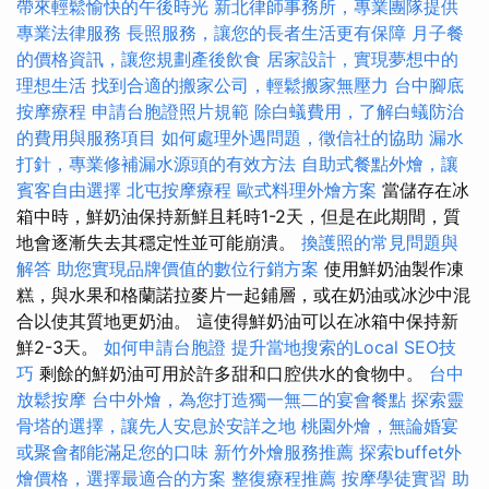
帶來輕鬆愉快的午後時光
新北律師事務所，專業團隊提供
專業法律服務
長照服務，讓您的長者生活更有保障
月子餐
的價格資訊，讓您規劃產後飲食
居家設計，實現夢想中的
理想生活
找到合適的搬家公司，輕鬆搬家無壓力
台中腳底
按摩療程
申請台胞證照片規範
除白蟻費用，了解白蟻防治
的費用與服務項目
如何處理外遇問題，徵信社的協助
漏水
打針，專業修補漏水源頭的有效方法
自助式餐點外燴，讓
賓客自由選擇
北屯按摩療程
歐式料理外燴方案
當儲存在冰
箱中時，鮮奶油保持新鮮且耗時1-2天，但是在此期間，質
地會逐漸失去其穩定性並可能崩潰。
換護照的常見問題與
解答
助您實現品牌價值的數位行銷方案
使用鮮奶油製作凍
糕，與水果和格蘭諾拉麥片一起鋪層，或在奶油或冰沙中混
合以使其質地更奶油。 這使得鮮奶油可以在冰箱中保持新
鮮2-3天。
如何申請台胞證
提升當地搜索的Local SEO技
巧
剩餘的鮮奶油可用於許多甜和口腔供水的食物中。
台中
放鬆按摩
台中外燴，為您打造獨一無二的宴會餐點
探索靈
骨塔的選擇，讓先人安息於安詳之地
桃園外燴，無論婚宴
或聚會都能滿足您的口味
新竹外燴服務推薦
探索buffet外
燴價格，選擇最適合的方案
整復療程推薦
按摩學徒實習
助