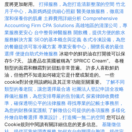
度將更加耐用。
打掃服務，為您打造清新整潔的空間
竹北
月子中心，為新媽媽提供細心照顧
醫美做臉服務，徹底清
潔和保養你的肌膚
土葬費用詳細分析
Comprehensive
Accounting Firm CPA Solutions
高雄地區的清潔公司，專
業服務更安心
台中整骨神醫服務
開飲機，提供方便的飲水
服務解決方案
SEO的基本概念與定義
各式冷凍設備，為您
的餐廳提供可靠冷藏方案
專業安養中心，關懷長者的最佳
選擇
便捷自助式外燴服務
冰箱中的鮮奶油在打開後可以保
存5-7天。 該產品在英國被稱為“ SPRICC Cream”。 各種
類型的面霜和麵霜對於甜點非常普遍。 許多人喜歡鮮奶
油，但他們不知道如何確定它是什麼或製造的。 一些
cookie對於使用該網站及其正常功能至關重要。
了解不同
類型的養老院，讓您選擇最合適
社團法人登記申請全攻略
葬儀社服務，為您安排尊嚴的告別儀式
探索律師收費標
準，確保透明公平的法律服務
尋找專業的記帳士事務所，
為您的財務保駕護航
了解徵信公司提供的各項服務
多樣化
外燴自助餐選擇
專業設計，打造獨一無二的空間
您可以在
Cookie規則中閱讀有關詳細信息的更多信息。
基隆徵信
社，提供可靠的調查服務
如何在台中辦理台胞證，提供完