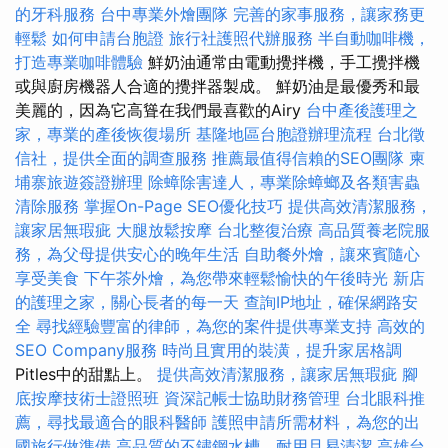
的牙科服務
台中專業外燴團隊
完善的家事服務，讓家務更
輕鬆
如何申請台胞證
旅行社護照代辦服務
半自動咖啡機，
打造專業咖啡體驗
鮮奶油通常由電動攪拌機，手工攪拌機
或與廚房機器人合適的攪拌器製成。 鮮奶油是最優秀和最
美麗的，因為它高聳在我們最喜歡的Airy
台中產後護理之
家，專業的產後恢復場所
基隆地區台胞證辦理流程
台北徵
信社，提供全面的調查服務
推薦最值得信賴的SEO團隊
柬
埔寨旅遊簽證辦理
除蟑除害達人，專業除蟑螂及各類害蟲
清除服務
掌握On-Page SEO優化技巧
提供高效清潔服務，
讓家居無瑕疵
大腿放鬆按摩
台北整復治療
高品質養老院服
務，為父母提供安心的晚年生活
自助餐外燴，讓來賓隨心
享受美食
下午茶外燴，為您帶來輕鬆愉快的午後時光
新店
的護理之家，關心長者的每一天
查詢IP地址，確保網路安
全
尋找經驗豐富的律師，為您的案件提供專業支持
高效的
SEO Company服務
時尚且實用的裝潢，提升家居格調
Pitles中的甜點上。
提供高效清潔服務，讓家居無瑕疵
腳
底按摩技術士證照班
資深記帳士協助財務管理
台北眼科推
薦，尋找最適合的眼科醫師
護照申請所需材料，為您的出
國旅行做準備
高品質的不鏽鋼水槽，耐用且易清潔
高雄台