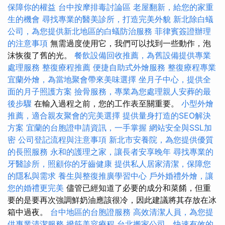
保障你的權益
台中按摩排毒討論區
老屋翻新，給您的家重
生的機會
尋找專業的醫美診所，打造完美外貌
新北除白蟻
公司，為您提供新北地區的白蟻防治服務
菲律賓簽證辦理
的注意事項
無需過度使用它，我們可以找到一些動作，泡
沫恢復了舊的光。
餐飲設備回收推薦，為舊設備提供專業
處理服務
整復療程推薦
便捷自助式外燴服務
整復療程專業
宜蘭外燴，為當地聚會帶來美味選擇
坐月子中心，提供全
面的月子照護方案
撿骨服務，專業為您處理親人安葬的最
後步驟
在輸入過程之前，您的工作表至關重要。
小型外燴
推薦，適合親友聚會的完美選擇
提供量身打造的SEO解決
方案
宜蘭的台胞證申請資訊，一手掌握
網站安全與SSL加
密
公司登記流程與注意事項
新北市安養院，為您提供優質
的長照服務
永和的護理之家，讓長者安享晚年
尋找專業的
牙醫診所，照顧你的牙齒健康
提供私人居家清潔，保障您
的隱私與需求
養生與整復推廣學習中心
戶外婚禮外燴，讓
您的婚禮更完美
儘管已經知道了必要的成分和菜餚，但重
要的是要再次強調鮮奶油應該很冷，因此建議將其存放在冰
箱中過夜。
台中地區的台胞證服務
高效清潔人員，為您提
供專業清潔服務
撥筋美容療程
台北搬家公司，快速有效的