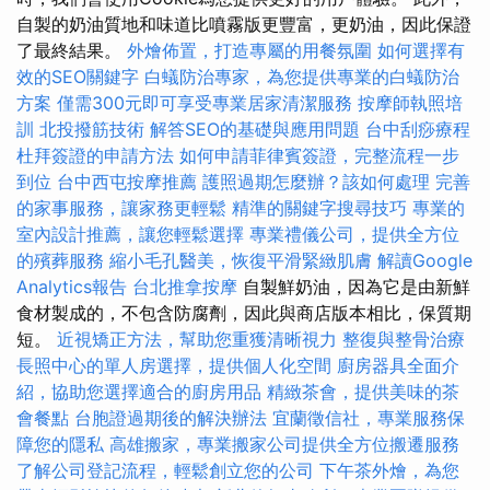
自製的奶油質地和味道比噴霧版更豐富，更奶油，因此保證
了最終結果。
外燴佈置，打造專屬的用餐氛圍
如何選擇有
效的SEO關鍵字
白蟻防治專家，為您提供專業的白蟻防治
方案
僅需300元即可享受專業居家清潔服務
按摩師執照培
訓
北投撥筋技術
解答SEO的基礎與應用問題
台中刮痧療程
杜拜簽證的申請方法
如何申請菲律賓簽證，完整流程一步
到位
台中西屯按摩推薦
護照過期怎麼辦？該如何處理
完善
的家事服務，讓家務更輕鬆
精準的關鍵字搜尋技巧
專業的
室內設計推薦，讓您輕鬆選擇
專業禮儀公司，提供全方位
的殯葬服務
縮小毛孔醫美，恢復平滑緊緻肌膚
解讀Google
Analytics報告
台北推拿按摩
自製鮮奶油，因為它是由新鮮
食材製成的，不包含防腐劑，因此與商店版本相比，保質期
短。
近視矯正方法，幫助您重獲清晰視力
整復與整骨治療
長照中心的單人房選擇，提供個人化空間
廚房器具全面介
紹，協助您選擇適合的廚房用品
精緻茶會，提供美味的茶
會餐點
台胞證過期後的解決辦法
宜蘭徵信社，專業服務保
障您的隱私
高雄搬家，專業搬家公司提供全方位搬遷服務
了解公司登記流程，輕鬆創立您的公司
下午茶外燴，為您