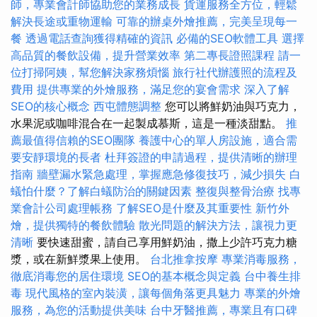
師，專業會計師協助您的業務成長
貨運服務全方位，輕鬆
解決長途或重物運輸
可靠的辦桌外燴推薦，完美呈現每一
餐
透過電話查詢獲得精確的資訊
必備的SEO軟體工具
選擇
高品質的餐飲設備，提升營業效率
第二專長證照課程
請一
位打掃阿姨，幫您解決家務煩惱
旅行社代辦護照的流程及
費用
提供專業的外燴服務，滿足您的宴會需求
深入了解
SEO的核心概念
西屯體態調整
您可以將鮮奶油與巧克力，
水果泥或咖啡混合在一起製成慕斯，這是一種淡甜點。
推
薦最值得信賴的SEO團隊
養護中心的單人房設施，適合需
要安靜環境的長者
杜拜簽證的申請過程，提供清晰的辦理
指南
牆壁漏水緊急處理，掌握應急修復技巧，減少損失
白
蟻怕什麼？了解白蟻防治的關鍵因素
整復與整骨治療
找專
業會計公司處理帳務
了解SEO是什麼及其重要性
新竹外
燴，提供獨特的餐飲體驗
散光問題的解決方法，讓視力更
清晰
要快速甜蜜，請自己享用鮮奶油，撒上少許巧克力糖
漿，或在新鮮漿果上使用。
台北推拿按摩
專業消毒服務，
徹底消毒您的居住環境
SEO的基本概念與定義
台中養生排
毒
現代風格的室內裝潢，讓每個角落更具魅力
專業的外燴
服務，為您的活動提供美味
台中牙醫推薦，專業且有口碑