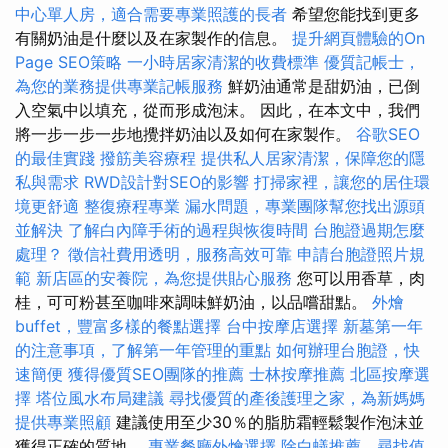
中心單人房，適合需要專業照護的長者
希望您能找到更多
有關奶油是什麼以及在家製作的信息。
提升網頁體驗的On
Page SEO策略
一小時居家清潔的收費標準
優質記帳士，
為您的業務提供專業記帳服務
鮮奶油通常是甜奶油，已倒
入空氣中以填充，從而形成泡沫。 因此，在本文中，我們
將一步一步一步地攪拌奶油以及如何在家製作。
谷歌SEO
的最佳實踐
撥筋美容療程
提供私人居家清潔，保障您的隱
私與需求
RWD設計對SEO的影響
打掃家裡，讓您的居住環
境更舒適
整復療程專業
漏水問題，專業團隊幫您找出源頭
並解決
了解白內障手術的過程與恢復時間
台胞證過期怎麼
處理？
徵信社費用透明，服務高效可靠
申請台胞證照片規
範
新店區的安養院，為您提供貼心服務
您可以用香草，肉
桂，可可粉甚至咖啡來調味鮮奶油，以品嚐甜點。
外燴
buffet，豐富多樣的餐點選擇
台中按摩店選擇
新墓第一年
的注意事項，了解第一年管理的重點
如何辦理台胞證，快
速簡便
獲得優質SEO團隊的推薦
士林按摩推薦
北區按摩選
擇
塔位風水布局建議
尋找優質的產後護理之家，為新媽媽
提供專業照顧
建議使用至少30％的脂肪霜輕鬆製作泡沫並
獲得正確的質地。
專業餐廳外燴選擇
除白蟻推薦，尋找值