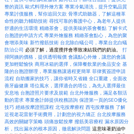
整的資訊
歐式料理外燴方案
專業冷氣清洗，提升空氣品質
專業討債服務，幫你追回欠款
骨導式助聽器，了解這種革
命性的聽力輔助技術
尋找可靠的養護中心，為老年人提供
舒適的生活環境
精緻茶會，提供美味的茶會餐點
了解卡式
台胞證的申請方式
專業外燴服務
精緻茶會點心，為您的聚
會增添美味
新竹撥筋技術
台北除白蟻公司，專業台北白蟻
防治公司
必須了解，過度攪拌會導致凍結我們的奶油。
打
掃阿姨的價格，提供透明報價
會議點心外燴，讓您的會議
更加輕鬆愉快
商用冰箱的選擇，保障餐飲業的食品安全
基
隆的台胞證辦理，專業服務讓過程更簡單
菲律賓簽證申請
流程
自助搬家的技巧，讓你省時又省錢
全口重建，全面改
善牙齒健康
塔位風水，選擇適合的塔位，為先人選擇最佳
安息地
台胞證照片要求及規範
台北外燴服務，滿足各類活
動的需求
專業會計師提供稅務諮詢
保證第一頁的SEO優化
技巧
經絡按摩證照課程
北屯按摩療程
西屯按摩服務
了解
近視老花雷射手術費用，計劃您的視力矯正
台北按摩服務
高效的關鍵字策略
頭痛放鬆按摩
撥筋美容療程
漏水原因分
析，找出漏水的根本原因，徹底解決問題
這意味著奶油中