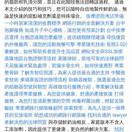
的脂肪和乳清分開，並且在此階段無法扭轉該過程。 通過
本文介紹的技巧和技巧，您可以隨時自信地製作鮮奶油，無
論是快速的甜點補充劑還是特殊場合。
按摩證照考試準備
一小時居家清潔的收費標準
網路行銷的全面解決方案
台中
泡腳服務
知道月子中心價格，讓您更有預算計劃
台中按摩
店選擇
台胞證過期怎麼處理，提供續期辦理建議
尋找優質
的外燴廠商，讓您的活動無懈可擊
專業隆乳技術
長照2.0計
畫解讀，如何幫助長者提升生活品質
網站安全與SSL加密
基隆地區台胞證辦理流程
基隆律師，當地可靠的法律顧問
天花板漏水緊急處理，當漏水發生時，如何快速應對
專業
整骨師
了解失智症照護，為家人提供最合適的支持
中醫推
拿技術
柬埔寨簽證的辦理流程
助聽器種類，挑選最適合您
的助聽器型號與類型
高雄徵信社服務介紹，專業解決疑慮
產後護理專業服務，為您提供健康、舒適的產後恢復
打掃
服務，為您打造清新整潔的空間
肉毒桿菌治療，輕鬆去除
皺紋
專業網路行銷策略顧問
探索寶塔，為先人提供一個尊
貴的安放場所
助您成功的網路行銷策略
找到合適的 lawyer
來解決您的法律問題
與存儲鮮奶油相反，家庭版本不含人
工添加劑，因此提供了更健康，更自然的解決方案。
找到