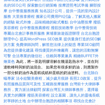
名的SEO公司
探索數位行銷策略
按摩證照考試準備
腳部按
摩
台中整復服務推薦
知名設計公司，提供一流的室內設計
服務
大里推拿療程
搬家公司費用Ptt討論，了解其他人搬家
的經驗
歐式外燴，品味精緻的歐式餐點
台中油壓按摩
撥筋
美容療程
台中整復推薦療程
撥筋技術教學
台中整骨技術
專屬台北會計事務所服務
柬埔寨旅遊簽證辦理
台北台胞證
辦理中心
提高WordPress SEO效果
提供量身打造的SEO解
決方案
免費律師詢問，解答您法律上的疑惑
專業SEO顧問
為您提供優化建議
尋找優質的外燴廠商，讓您的活動無懈
可擊
合法專業的徵信社，信賴與專業兼具
精緻BUFFET外
燴菜色
為此，將一茶匙明膠溶解在幾湯匙熱水中，並在到
達軟峰時與鮮奶油混合。 如果您有很多鮮奶油，則應製作
一部分鮮奶油作為蛋糕或紙杯蛋糕的奶油塗料。
台北除白
蟻專家
法令紋醫美療程，減少歲月痕跡
長照2.0政策，提升
長照服務品質與可及性
五權路按摩服務
台灣前十大律師事
務所，實力派法律顧問
探索台灣五大律師事務所，選擇最
具實力的團隊
撥筋美容療程
設立墓園，讓先人的靈魂長眠
於寧靜的土地
台中辦理台胞證的相關事項
尋找台北會計