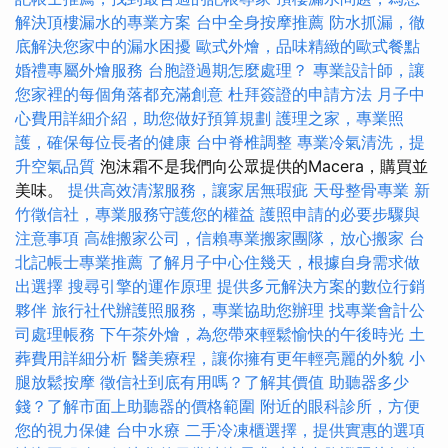
解決頂樓漏水的專業方案
台中全身按摩推薦
防水抓漏，徹
底解決您家中的漏水困擾
歐式外燴，品味精緻的歐式餐點
婚禮專屬外燴服務
台胞證過期怎麼處理？
專業設計師，讓
您家裡的每個角落都充滿創意
杜拜簽證的申請方法
月子中
心費用詳細介紹，助您做好預算規劃
護理之家，專業照
護，確保每位長者的健康
台中脊椎調整
專業冷氣清洗，提
升空氣品質
泡沫霜不是我們向公眾提供的Macera，購買並
美味。
提供高效清潔服務，讓家居無瑕疵
天母整骨專業
新
竹徵信社，專業服務守護您的權益
護照申請的必要步驟與
注意事項
高雄搬家公司，信賴專業搬家團隊，放心搬家
台
北記帳士專業推薦
了解月子中心住幾天，根據自身需求做
出選擇
搜尋引擎的運作原理
提供多元解決方案的數位行銷
夥伴
旅行社代辦護照服務，專業協助您辦理
找專業會計公
司處理帳務
下午茶外燴，為您帶來輕鬆愉快的午後時光
土
葬費用詳細分析
醫美療程，讓你擁有更年輕亮麗的外貌
小
腿放鬆按摩
徵信社到底有用嗎？了解其價值
助聽器多少
錢？了解市面上助聽器的價格範圍
附近的眼科診所，方便
您的視力保健
台中水療
二手冷凍櫃選擇，提供實惠的選項