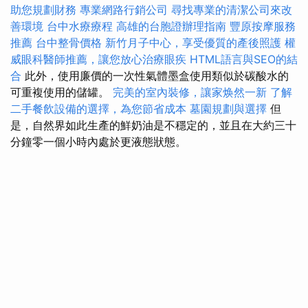
助您規劃財務
專業網路行銷公司
尋找專業的清潔公司來改
善環境
台中水療療程
高雄的台胞證辦理指南
豐原按摩服務
推薦
台中整骨價格
新竹月子中心，享受優質的產後照護
權
威眼科醫師推薦，讓您放心治療眼疾
HTML語言與SEO的結
合
此外，使用廉價的一次性氣體墨盒使用類似於碳酸水的
可重複使用的儲罐。
完美的室內裝修，讓家焕然一新
了解
二手餐飲設備的選擇，為您節省成本
墓園規劃與選擇
但
是，自然界如此生產的鮮奶油是不穩定的，並且在大約三十
分鐘零一個小時內處於更液態狀態。