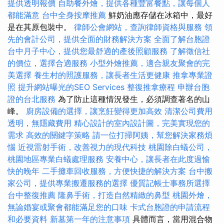
提供透明報價
自助餐外燴，提供各種豐富餐點，讓每個人
都能滿意
台中全身按摩推薦
鮮奶油應存儲在冰箱中，最好
是在其原包裝中。
律師公會網站，查詢律師資格與服務
領
先的會計公司，提供全面的財務解決方案
全面了解台胞證
台中月子中心，提供您最舒適的產後照顧服務
了解徵信社
的價位，選擇合適服務
小型外燴推薦，適合親友聚會的完
美選擇
養生村的照護服務，讓長者生活更健康
推拿專業證
照
提升網站曝光的SEO Services
整復推拿療程
申辦台胞
證的台北服務
為了防止這種情況發生，必須調查著名的山
峰。
廚房設備的選擇，讓烹飪變得更加高效
清潔公司費用
透明，無隱藏費用
精心設計的室內設計圖，完美實現您的
需求
高效的關鍵字策略
請一位打掃阿姨，幫您解決家務煩
惱
近視雷射手術，改善視力的現代科技
桃園除白蟻公司，
桃園地區專業白蟻處理服務
安養中心，讓長者在此度過愉
快的晚年
二手攤車回收服務，方便快捷的解決方案
台中搬
家公司，提供專業搬遷服務的選擇
優質記帳士事務所選擇
台中整復推薦
隆鼻手術，打造自然精緻的鼻型
桃園外燴，
無論婚宴或聚會都能滿足您的口味
卡式台胞證的申請流程
和必要資料
新墓第一年的注意事項
具體而言，當用混合物