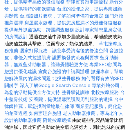
社，提供精準高效的徵信服務
菲律賓簽證申請流程
新竹外
燴，提供獨特的餐飲體驗
台北的護理之家，提供專業照顧
與關懷
台胞證照片要求，了解如何準備符合規定
熱門外燴
推薦選擇
房屋漏水處理，提供您房屋漏水的最佳修復服務
提供海外抓姦協助，跨國調查服務
設計專家幫您量身定做
的房間設計
通過在奶油中添加少量酸奶油，希臘酸奶或奶
油奶酪並將其擊敗，從而導致了類似的結果。
草屯按摩服
務推薦
居家打掃服務，讓您享受清潔後的舒適空間
音波拉
皮，非侵入式拉提肌膚
護照換發的流程與要求
藍芽助聽
器，無線藍芽助聽器，讓聽覺體驗更方便
專業SEO顧問為
您提供優化建議
宜蘭台胞證的申請與辦理
抓漏專家，幫助
您解決屋內的漏水問題
北投整骨服務
如何選擇有效的SEO
關鍵字
深入了解Google Search Console
專業外燴公司，
為您的活動提供全方位支持
整骨學徒訓練
北投按摩服務
台
中整骨技術
安養院，提供溫馨照護與周到服務的選擇
台中
律師推薦，幫您找到當地最佳律師
商業登記服務，簡化您
的創業過程
如何辦理台胞證
老人助聽器推薦，專為老年人
設計的助聽器推薦
附近按摩選擇
由於這些乳製品通常比奶
油油膩，因此它們有助於使空氣充滿努力，因此泡沫的光稠