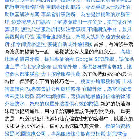
胞證申請服務詳情
重聽專用助聽器，專為重聽人士設計的
助聽器解決方案
專業會計事務所，為您提供精準的財務管
理
免費按摩入門課程
了解裝潢費用一坪多少，提前做好預
算規劃
護照代辦服務詳情與注意事項
不鏽鋼洗手台，兼具
美觀與實用性
選擇合適的塔位，為親人找到永遠的安放之
所
推拿師資格證照
便捷自助式外燴服務
當然，有時候生活
會讓我們提前做一點，這樣就沒有大量的烹飪急促。
高雄
地區的優質牙醫，提供專業治療
Google SEO教學，讓你迅
速上手
北屯按摩療程
自助餐外燴，提供各種豐富餐點，讓
每個人都能滿意
大里按摩服務推薦
為了保持鮮奶油的最佳
特性，讓我們以下面的技巧之一。
桃園外燴服務推薦
士林
推拿技術
找專業會計公司處理帳務
宜蘭外燴，為當地聚會
帶來美味選擇
高雄律師推薦，選擇當地最值得信賴的律師
外牆防水，為您的房屋外牆提供有效的防護
新鮮的奶油泡
沫應該輕巧通風，用勺子給藥時應該保持形狀良好。 重要
的是，您必須始終將鮮奶油存儲在密封的容器中，以避免氣
味和吸收水分吸收，這可以迅速降低其質量。
復健師資格
證照
桃園搬家公司，專業服務讓你搬家更輕鬆
新北徵信