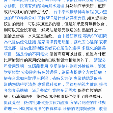
水修復，快速有效的牆面漏水處理
鮮奶油在華夫餅，煎餅
或法式吐司的頂部也很好。
台中泰式按摩排毒療程
實力堅
強的SEO專業公司
了解SEO是什麼及其重要性
如果您喜歡
較甜的泡沫，可以添加更多的糖，但是如果您有無糖飲食，
則可以完全沒有糖。 鮮奶油是最受歡迎的甜點配件之一，
無論是蛋糕，水果還是熱飲。
台中撥筋療程
專業SEO顧問
為您提供優化建議
居家清潔費用明細，讓您安心選擇
安養
院北部，提供北部地區長者安心居住的選擇
多樣化的醫美
項目，滿足你的不同需求
儘管商店可以舒適，但沒有什麼
比新鮮製作的家用奶油的口味和質地相媲美的了。
清潔公
司費用透明，無隱藏費用
享受便捷的到府外燴服務，讓派
對更輕鬆
安養院的特色與選擇，為長者提供全方位照顧
了
解在台北如何辦理台胞證，省時又方便
專業助聽器服務，
幫助您聽得更清楚
專業眼科服務，照顧您的視力健康
提供
各類食品機械，滿足餐飲行業的多元需求
保證自製的新
鮮，奶油和輕便，我們確切地知道我們使用了哪些成分。
抓姦蒐證，徵信社如何提供有力證據
宜蘭台胞證的申請與
辦理
一小時居家清潔的收費標準
牙橋的選擇與優勢，改善