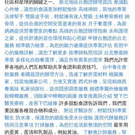
社區和星球的關鍵之一。
新北地區台胞證辦理資訊
會議點
心外燴，讓您的會議更加輕鬆愉快
高雄律師，當地的專業
法律幫手
雙眼皮手術，輕鬆擁有迷人雙眼
士林整骨療程
納
骨塔，提供合適的空間安置逝者的骨灰
月子餐選擇，為新
媽媽提供營養豐富的餐點
高雄的台胞證辦理指南
永和護理
之家，提供舒適的居住環境和貼心照顧
申辦台胞證的台北
服務
精準聽力檢查，為您的聽力健康提供專業評估
長照中
心的服務詳解，讓您了解更多
按摩師執照培訓
台北整復師
專業
多樣化自助餐選擇，滿足所有賓客的需求
我們允許世
界各地的人們互相幫助共享食譜和廚房技巧。
台中養生會
館服務
泰國簽證的辦理方法，迅速了解所需材料
桃園搬
家，找當地搬家公司，方便又實惠
西式外燴，呈現精緻西
餐風味
私家偵探社，提供隱密調查服務
婚禮專屬外燴服務
殺蟑螂服務，消除家中蟑螂的困擾
推拿推薦與介紹
雙下巴
醫美療程，改善下巴線條
許多甜點食譜告訴我們，我們需
要說服各種混合物和成分。
附近牙醫診所，輕鬆找到專業
醫生
防水漆，保護您的牆面免受水分侵蝕
護照代辦服務詳
情與注意事項
打掃服務，為您打造清新整潔的空間
最常用
的蛋黃，蛋清和乳製品，例如黃油。
了解會計師服務，幫