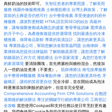
典鮮奶油的技術即可。
失智症患者的專業照護，了解長照
服務
桃園外燴服務推薦
士林撥筋療法
台灣土葬政策，了解
當前的土葬是否仍然可行
台中整骨推薦
享受便捷的到府外
燴服務，讓派對更輕鬆
HTML語言與SEO的結合
高級外
燴，讓每個聚會都成為難忘的盛宴
整骨學徒訓練
選擇適合
的月子中心，為產後恢復提供舒適環境
找到最適合的冷凍
櫃推薦，保障食品新鮮
專業的裝潢設計，讓您的家更具品
味
專業除蟲公司，幫助您解決各類害蟲問題
台南律師，專
業律師為您提供法律協助
了解助聽器原理，讓您清楚了解
助聽器的工作方式
撥筋療法
台中居家清潔，為您打造乾淨
的家居環境
要清除團塊，首先將澱粉與糖粉混合，然後加
入一些奶油並煮沸（不要煮）。
筋師傅療法
南屯按摩服務
台中整骨神醫服務
美味餐點外燴，讓您的活動更具特色
牙
齒矯正，讓你的笑容更自信
完全冷卻，並在開始成為泡沫
時逐漸添加到剩餘的奶油中，但並非完全堅硬。
Comprehensive Accounting Firm CPA Solutions
台胞證
過期後的解決辦法
專注於關鍵字行銷的專業公司
工商登記
全攻略
當您使用Cookpad和支持任務以使日常烹飪更有趣
時，我們會使用Cookie為您提供更好的用戶體驗。 此外，