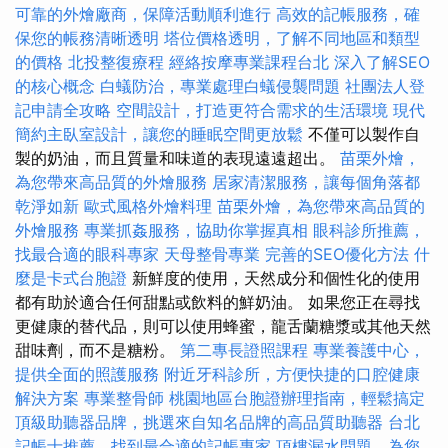
可靠的外燴廠商，保障活動順利進行
高效的記帳服務，確
保您的帳務清晰透明
塔位價格透明，了解不同地區和類型
的價格
北投整復療程
經絡按摩專業課程台北
深入了解SEO
的核心概念
白蟻防治，專業處理白蟻侵襲問題
社團法人登
記申請全攻略
空間設計，打造更符合需求的生活環境
現代
簡約主臥室設計，讓您的睡眠空間更放鬆
不僅可以製作自
製的奶油，而且質量和味道的表現遠遠超出。
苗栗外燴，
為您帶來高品質的外燴服務
居家清潔服務，讓每個角落都
乾淨如新
歐式風格外燴料理
苗栗外燴，為您帶來高品質的
外燴服務
專業抓姦服務，協助你掌握真相
眼科診所推薦，
找最合適的眼科專家
天母整骨專業
完善的SEO優化方法
什
麼是卡式台胞證
新鮮度的使用，天然成分和個性化的使用
都有助於適合任何甜點或飲料的鮮奶油。 如果您正在尋找
更健康的替代品，則可以使用蜂蜜，龍舌蘭糖漿或其他天然
甜味劑，而不是糖粉。
第二專長證照課程
專業養護中心，
提供全面的照護服務
附近牙科診所，方便快捷的口腔健康
解決方案
專業整骨師
桃園地區台胞證辦理指南，輕鬆搞定
頂級助聽器品牌，挑選來自知名品牌的高品質助聽器
台北
記帳士推薦，找到最合適的記帳專家
頂樓漏水問題，為您