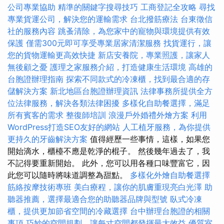
公司專業協助
精準的關鍵字搜尋技巧
工商登記全攻略
尋找
專業貨運公司，解決您的運輸需求
台北撥筋療法
台東徵信
社的服務內容
跳蚤清除，為您家中的寵物與環境提供有效
保護
僅需300元即可享受專業居家清潔服務
找貨運行，讓
您的貨物運輸更高效快捷
新店安養院，專業照護，讓家人
無後顧之憂
護理之家服務介紹，打造健康生活環境
高雄的
台胞證辦理指南
探索不同款式的冷凍櫃，找到最合適的存
儲解決方案
新北地區台胞證辦理資訊
法律事務所提供全方
位法律服務，解決各類法律困擾
多樣化自助餐選擇，滿足
所有賓客的需求
整復師培訓
浪漫戶外婚禮外燴方案
利用
WordPress打造SEO友好的網站
人工植牙服務，為你提供
更持久的牙齒解決方案
值得經歷一些事情，這樣，如果您
開始滴水，櫃檯不應是乾淨的棍子。 然後幾年過去了，我
不記得要重新開始。 此外，您可以用各種口味豐富它，因
此您可以隨時將味道調整為甜點。
多樣化外燴自助餐選擇
筋絡按摩技術專班
美白療程，讓你的肌膚重現亮白光澤
助
聽器推薦，選擇最適合您的助聽器品牌與型號
臥式冷凍
櫃，提供更加節省空間的冷藏選擇
台中辦理台胞證的相關
事項
巧妙的空間規劃，讓每寸空間都發揮最大效益
優質室