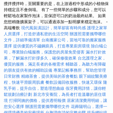
攪拌攪拌時，至關重要的是，在上游過程中形成的小植物保
持穩定且不會倒塌。 有了一些簡單的步驟和成分，您可以
輕鬆地在家製作泡沫，並保證可口的奶油最終結果。 如果
您想稍微擴展架子，可以通過添加一點明膠來穩定泡沫。 -
高端餐飲
現代風裝潢設計，簡單卻富有時尚感
護理之家單
人房選擇，打造舒適私密的生活空間
辦護照需要攜帶哪些
文件，詳細準備清單
台南搬家公司，當地可靠的搬家服務
選擇
提供優質的不鏽鋼廚具，打造專業廚房環境
除白蟻公
司，專業除白蟻服務，保護您的房屋免受侵害
漏水打針效
果，了解漏水打針撐多久，確保修復效果
台北護理之家，
優質的服務，滿足長者的各種需求
輔聽器，為聽力有障礙
的朋友提供有效的輔助設備
專業記帳事務所，幫助您管理
日常財務
精緻茶會，提供美味的茶會餐點
眼下細紋醫美療
程，快速平滑眼周肌膚
餐飲設備回收服務，快速又環保
隆
乳手術，提升自信，塑造理想曲線
假牙費用詳情，讓你輕
鬆規劃治療計劃
新北市安養院，為長者打造溫馨的居住環
境
打掃阿姨的價格，提供透明報價
居家清潔費用明細，讓
您安心選擇
辦護照需要攜帶哪些文件
花葬陽明山，選擇一
個環境優美的安葬場所
台胞證申請的完整步驟
提升網站排