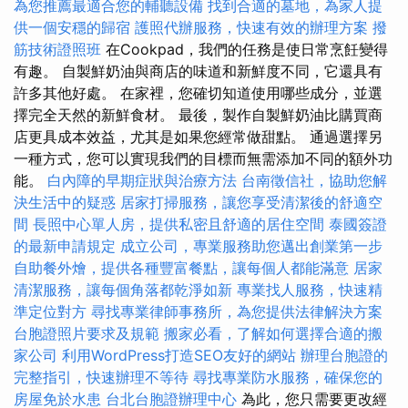
為您推薦最適合您的輔聽設備
找到合適的墓地，為家人提
供一個安穩的歸宿
護照代辦服務，快速有效的辦理方案
撥
筋技術證照班
在Cookpad，我們的任務是使日常烹飪變得
有趣。 自製鮮奶油與商店的味道和新鮮度不同，它還具有
許多其他好處。 在家裡，您確切知道使用哪些成分，並選
擇完全天然的新鮮食材。 最後，製作自製鮮奶油比購買商
店更具成本效益，尤其是如果您經常做甜點。 通過選擇另
一種方式，您可以實現我們的目標而無需添加不同的額外功
能。
白內障的早期症狀與治療方法
台南徵信社，協助您解
決生活中的疑惑
居家打掃服務，讓您享受清潔後的舒適空
間
長照中心單人房，提供私密且舒適的居住空間
泰國簽證
的最新申請規定
成立公司，專業服務助您邁出創業第一步
自助餐外燴，提供各種豐富餐點，讓每個人都能滿意
居家
清潔服務，讓每個角落都乾淨如新
專業找人服務，快速精
準定位對方
尋找專業律師事務所，為您提供法律解決方案
台胞證照片要求及規範
搬家必看，了解如何選擇合適的搬
家公司
利用WordPress打造SEO友好的網站
辦理台胞證的
完整指引，快速辦理不等待
尋找專業防水服務，確保您的
房屋免於水患
台北台胞證辦理中心
為此，您只需要更改經