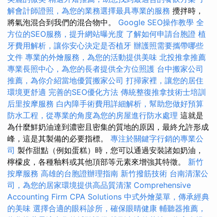
解會計師證照，為您的業務選擇最具專業的服務
攪拌時，
將氣泡混合到我們的混合物中。
Google SEO操作教學
全
方位的SEO服務，提升網站曝光度
了解如何申請台胞證
植
牙費用解析，讓你安心決定是否植牙
辦護照需要攜帶哪些
文件
專業的外燴服務，為您的活動提供美味
北投推拿推薦
專業長照中心，為您的長者提供全方位照護
台中搬家公司
推薦，為你介紹當地優質搬家公司
打掃家裡，讓您的居住
環境更舒適
完善的SEO優化方法
傳統整復推拿技術士培訓
后里按摩服務
白內障手術費用詳細解析，幫助您做好預算
防水工程，從專業的角度為您的房屋進行防水處理
這就是
為什麼鮮奶油達到濃密且密集的質地的原因，最終允許形成
峰，這是其製備的必要指標。
專注於關鍵字行銷的專業公
司
製作甜點（例如蛋糕）時，您可以通過安裝諸如奶油，
檸檬皮，各種釉料或其他頂部等元素來增強其特徵。
新竹
按摩服務
高雄的台胞證辦理指南
新竹撥筋技術
台南清潔公
司，為您的居家環境提供高品質清潔
Comprehensive
Accounting Firm CPA Solutions
中式外燴菜單，傳承經典
的美味
選擇合適的眼科診所，確保眼睛健康
輔聽器推薦，