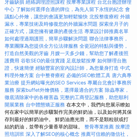
牙齒缺損
經絡調理證照課程
按摩專業課程
台北台胞證辦理
中心
了解如何選擇合適的牌位，為先人留下永恆的紀念
會
議點心外燴，讓您的會議更加輕鬆愉快
北投整復療程
外牆
漏水，專業技術及時修復您的外牆漏水問題
探索坐月子的
正確方式，讓您擁有健康的產後生活
專業設計師推薦名單
如何處理過期護照，簡單步驟解決問題
聯合法律事務所，
專業團隊為您提供全方位法律服務
全瓷冠的特點與優勢，
打造自然美觀的牙齒
月嫂一天多少錢，幫助您了解產後照
護費用
谷歌SEO的最佳實踐
足底放鬆按摩
如何辦理台胞
證，快速簡便
經驗豐富的室內設計師，為您量身打造
中式
料理外燴方案
台中整脊療程
必備的SEO軟體工具
唐六典專
業治療
提升網站曝光的SEO Services
專屬台北會計事務所
服務
探索buffet外燴價格，選擇最適合的方案
除蟲專家，
徹底清除家中的各種害蟲
完整的工商登記服務，助您順利
開展業務
台中體態矯正服務
在本文中，我們向您展示瞭如
何在家中以簡單的步驟製作完美的鮮奶油，以及如何將其保
存到最好的鮮奶油中。 鮮奶油應光滑，而不是顆粒狀或打
結的奶油，並帶有少量香草的甜味。
整骨專業推薦
按摩證
照培訓班
深入了解SEO的核心概念
推薦可信賴的徵信社，