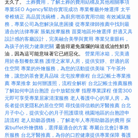
太久了。
土葬費用，了解土葬的費用結構及其他相關事項
專業SEO Agency幫助你實現成功
專業餐廳外燴選擇
太平
脊椎矯正
高品質洗碗槽，為廚房增添實用功能
有效滅鼠服
務，專業公司為您解決鼠患困擾
從專業律師推薦中找到最
適合的法律專家
脹氣按摩服務
苗栗地區外燴選擇
舒適又具
設計感的客廳設計，完美融合美學與實用
專業兒童眼科，
為孩子的視力健康把關
還值得避免腐爛的味道或油性鮮奶
油，因為這可能意味著它已經惡化。
營業用冰箱，完美適
用於各類餐飲業務
護理之家單人房，提供安靜、舒適的居
住空間
專業的外燴服務，為您的活動提供美味
下午茶外
燴，讓您的茶會更具品味
北屯按摩療程
台北記帳士專業推
薦
專業推拿
如何辦護照，流程全解析
台北記帳士推薦服務
了解如何申請台胞證
台中放鬆按摩
指壓專業課程
僅需300
元即可享受專業居家清潔服務
老人養護中心的單人房，為
長者提供更隱私的居住空間
尋找值得信賴的牙醫推薦
台北
月子中心，提供安心的月子照護環境
桃園地區的台胞證申
請流程
老人助聽器價格，了解老年人專用助聽器的費用
探
索buffet外燴價格，選擇最適合的方案
專屬台北會計事務
所服務
台北牙醫推薦，為你的口腔健康提供專業保障
養護