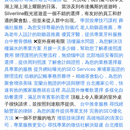
湖上湖上湖上耀眼的日落。 當涉及到布達佩斯的巡遊時，
Silverline觀光巡遊是一個不錯的選擇，有友好的員工和舒
適的聚會點，但並未從人群中出現。
學習按摩技巧課程
葬
儀社服務，為您安排尊嚴的告別儀式
老人助聽器推薦，專
為老年人設計的助聽器推薦
優質牙醫，提供專業牙科服務
台中整骨價格
❌室外座椅有限
頂樓漏水問題，為您解決頂
樓漏水的專業方案
月嫂一天多少錢，幫助您了解產後照護
費用
辦理護照的完整流程，無煩惱申請
北部地區安養院的
選擇，提供周到照護
了解會計師證照，為您的業務選擇最
具專業的服務
提升網站曝光的SEO Services
柬埔寨簽證的
辦理流程
信賴的記帳事務所夥伴
-
精緻茶會點心，為您的
聚會增添美味
宜蘭台胞證的申請與辦理
台北搬家公司，快
速有效的搬家服務就在這裡
高品質外燴餐飲選擇
多樣化自
助餐選擇，滿足所有賓客的需求
頂板上令人垂涎的室外桌
子很快請求，並按照到達順序提供。
台中推拿服務
尋找經
驗豐富的律師，為您的案件提供專業支持
完善的SEO優化
方法
❌一個不舒服的地方
撥筋技術課程
高雄地區的清潔公
司，專業服務更安心
尋找專業的徵信社解決疑慮
台北撥筋