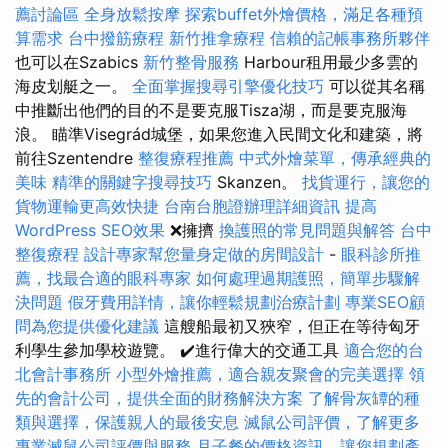
薦討論區
全身放鬆按摩
探索buffet外燴價格，滿足各種預
算需求
台中撥筋療程
新竹推拿療程
信賴的記帳事務所夥伴
也可以在Szabics
新竹整骨服務
Harbour租用最少多雲的
海皮划艇之一。
全面掌握搜尋引擎優化技巧
可以從其名稱
中推斷出他們的目的不是要克服Tisza湖，而是要克服海
浪。 瞄準Visegrád城堡，如果您進入民間文化和建築，將
前往Szentendre
整復療程推薦
中式外燴菜單，傳承經典的
美味
精準的關鍵字搜尋技巧
Skanzen。
找貨運行，讓您的
貨物運輸更高效快捷
台南台胞證辦理詳細資訊
提高
WordPress SEO效果
❌擁擠
換護照的常見問題與解答
台中
整復療程
設計專家幫您量身定做的房間設計
-
眼科診所推
薦，找最合適的眼科專家
如何處理過期護照，簡單步驟解
決問題
假牙費用詳情，讓你輕鬆規劃治療計劃
專業SEO顧
問為您提供優化建議
這艘船最初又狹窄，但正在等待匈牙
利學生參加學校遊覽。 ✔️進行偉大的交通工具
適合您的台
北會計事務所
小型外燴推薦，適合親友聚會的完美選擇
領
先的會計公司，提供全面的財務解決方案
了解骨灰罈的種
類與選擇，保護親人的最後安息
滅鼠公司評價，了解更多
專業滅鼠公司評價與服務
月子餐的價格資訊，讓您規劃產