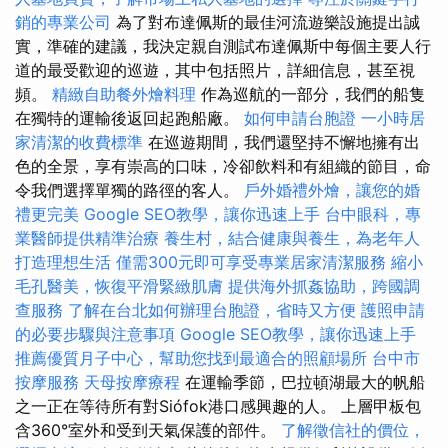
銷的專業公司
為了對布達佩斯的最佳河流遊樂設施提出誠
實，準確的建議，我決定親自測試布達佩斯中每個主要人行
道的最受歡迎的巡遊，其中包括照片，詳細信息，甚至視
頻。
精緻自助餐外燴料理
作為巡航的一部分，我們的船隻
在獨特的運輸後返回起跑船廠。
如何申請台胞證
一小時居
家清潔的收費標準
在巡遊期間，我們還堅持不懈地擁有出
色的全景，享有崇高的口味，冷卻飲料和有組織的節目，命
令我們選擇單獨的路徑的客人。
戶外婚禮外燴，讓您的婚
禮更完美
Google SEO教學，讓你迅速上手
台中眼科，專
業醫師提供精準治療
養生村，結合健康與養生，為老年人
打造理想生活
僅需300元即可享受專業居家清潔服務
縮小
毛孔醫美，恢復平滑緊緻肌膚
提供海外抓姦協助，跨國調
查服務
了解在台北如何辦理台胞證，省時又方便
護照申請
的必要步驟與注意事項
Google SEO教學，讓你迅速上手
推薦優質月子中心，幫助您找到最適合的照顧場所
台中市
按摩服務
天母按摩療程
在運輸季節，巴拉頓湖最大的帆船
之一正在等待所有對Siófok港口感興趣的人。 上層甲板包
含360°室外和受到天氣保護的部件。
了解徵信社的價位，