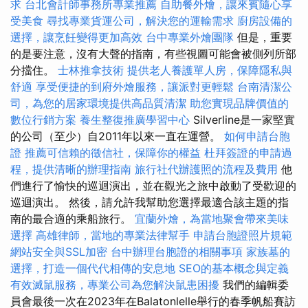
求
台北會計師事務所專業推薦
自助餐外燴，讓來賓隨心享
受美食
尋找專業貨運公司，解決您的運輸需求
廚房設備的
選擇，讓烹飪變得更加高效
台中專業外燴團隊
但是，重要
的是要注意，沒有大聲的​​指南，有些視圖可能會被側列所部
分擋住。
士林推拿技術
提供老人養護單人房，保障隱私與
舒適
享受便捷的到府外燴服務，讓派對更輕鬆
台南清潔公
司，為您的居家環境提供高品質清潔
助您實現品牌價值的
數位行銷方案
養生整復推廣學習中心
Silverline是一家堅實
的公司（至少）自2011年以來一直在運營。
如何申請台胞
證
推薦可信賴的徵信社，保障你的權益
杜拜簽證的申請過
程，提供清晰的辦理指南
旅行社代辦護照的流程及費用
他
們進行了愉快的巡迴演出，並在觀光之旅中啟動了受歡迎的
巡迴演出。 然後，請允許我幫助您選擇最適合該主題的指
南的最合適的乘船旅行。
宜蘭外燴，為當地聚會帶來美味
選擇
高雄律師，當地的專業法律幫手
申請台胞證照片規範
網站安全與SSL加密
台中辦理台胞證的相關事項
家族墓的
選擇，打造一個代代相傳的安息地
SEO的基本概念與定義
有效滅鼠服務，專業公司為您解決鼠患困擾
我們的編輯委
員會最後一次在2023年在Balatonlelle舉行的春季帆船賽訪