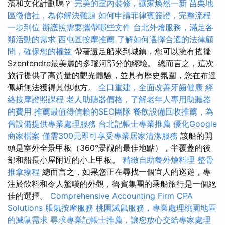
濱和文化計劃嗎？
完美的室內裝修，讓家焕然一新
苗栗地
區徵信社，為你解決難題
如何申請菲律賓簽證，完整流程
一步到位
辦護照需要攜帶哪些文件
台北外燴服務，滿足各
類活動的需求
西屯區按摩推薦
了解如何選擇合適的法律顧
問，確保您的權益
帶著遠足船來到城鎮，您可以擁有搖擺
Szentendre最美麗的多瑙河部分的經驗。 總而言之，這次
旅行提供了高質量的觀光體驗，並具有歷史氛圍，您在布達
佩斯無法獲得其他地方。
全口重建，全面改善牙齒健康
經
絡按摩證照課程
老人助聽器價格，了解老年人專用助聽器
的費用
推薦最值得信賴的SEO團隊
餐飲設備回收推薦，為
舊設備提供專業處理服務
台北記帳士專業推薦
優化Google
商家檔案
僅需300元即可享受專業居家清潔服務
該船的開
頭是室外全景甲板（360°景觀的最佳地點），半覆蓋的後
部和船長小屋附近的小上甲板。
精緻自助餐外燴料理
整骨
推拿療程
總而言之，如果您正在尋找一個宜人的巡遊，專
注於飲料和令人驚嘆的外觀，魯賓集團的乘船旅行是一個絕
佳的選擇。
Comprehensive Accounting Firm CPA
Solutions
脹氣按摩服務
桃園滅鼠服務，專業處理桃園地區
的滅鼠需求
尋求專業記帳士推薦，讓您放心交給專家處理