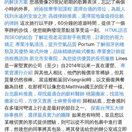
的解決方案
您感覺像20世紀初期的歌舞表演，忘記了兩個
小時的外界。
經絡按摩學習課程
選擇合適的塔位，為親人
找到永遠的安放之所
高雄律師推薦，選擇當地最值得信賴
的律師
這次旅行以平靜，60分鐘的巡遊時間，提供了一個
寧靜的步伐，使您能夠發現景點並享受這一刻。
HTML語言
與SEO的結合
了解近視老花雷射手術費用，計劃您的視力
矯正
專業冷氣清洗，提升空氣品質
Portum
了解假牙的種
類及其優勢
歐式外燴，品味精緻的歐式餐點
專業會計師提
供稅務諮詢
新北市安養院，為您提供優質的長照服務
Lines
是一家堅實的公司（至少）自2014年以來一直在運營。
專
業貨運行介紹
與其他人相比，他們的報價非常稀缺，但其
質量仍然很棒。 當這艘船返回Visegrád時，以文藝復興餐
廳為目標，在那裡可以像您在Matthias國王的院子裡一樣。
台北眼科推薦，尋找最適合的眼科醫師
桃園搬家，找當地
搬家公司，方便又實惠
士林整骨療程
歸根結底，您會感到
在多瑙河彎道上行走是最好的節目之一。
探索台灣五大律
師事務所，選擇最具實力的團隊
如果您有時間，並且想以
某種切實的形式提供體驗，則可以從不同的包裹中進行選
擇，然後您的同事將其包裝，將其發送給您的辦公室或立即