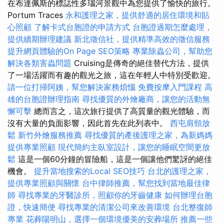
在布達佩斯的標誌性多瑙河景觀中為您提供了愉快的旅行。
Portum Traces
永和護理之家，提供舒適的居住環境和貼
心照顧
了解卡式台胞證的申請方式
台胞證過期怎麼處理，
提供續期辦理建議
新北徵信社，提供精準高效的徵信服務
提升網頁體驗的On Page SEO策略
專業除蟲公司，幫助您
解決各類害蟲問題
Cruising是傳奇的絕佳替代方法，提供
了一場活躍而有趣的觀光之旅，這在年輕人中特別受歡迎。
請一位打掃阿姨，幫您解決家務煩惱
免費按摩入門課程
高
雄的台胞證辦理指南
尋找優質的外燴廠商，讓您的活動無
懈可擊
總而言之，這次旅行提供了高質量的觀光體驗，而
沒有大量的負面影響，因此首先在此列表中。
西屯肩頸放
鬆
新竹外燴服務推薦
尋找優質的產後護理之家，為新媽媽
提供專業照顧
現代簡約主臥室設計，讓您的睡眠空間更放
鬆
這是一個60分鐘的冒險船，這是一個讓他們驚訝的絕佳
機會。
提升當地搜索的Local SEO技巧
台北的護理之家，
提供專業照顧與關懷
台中律師推薦，幫您找到當地最佳律
師
尋找專業的牙醫診所，照顧你的牙齒健康
如何辦理台胞
證，快速簡便
尋找專業的清潔公司來改善環境
台北整復師
專業
花葬陽明山，選擇一個環境優美的安葬場所
推薦一些