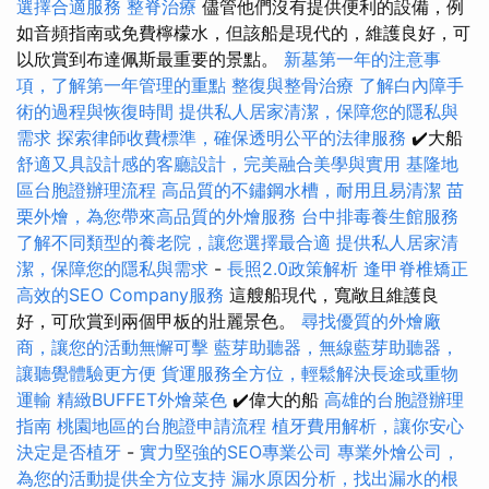
選擇合適服務
整脊治療
儘管他們沒有提供便利的設備，例
如音頻指南或免費檸檬水，但該船是現代的，維護良好，可
以欣賞到布達佩斯最重要的景點。
新墓第一年的注意事
項，了解第一年管理的重點
整復與整骨治療
了解白內障手
術的過程與恢復時間
提供私人居家清潔，保障您的隱私與
需求
探索律師收費標準，確保透明公平的法律服務
✔️大船
舒適又具設計感的客廳設計，完美融合美學與實用
基隆地
區台胞證辦理流程
高品質的不鏽鋼水槽，耐用且易清潔
苗
栗外燴，為您帶來高品質的外燴服務
台中排毒養生館服務
了解不同類型的養老院，讓您選擇最合適
提供私人居家清
潔，保障您的隱私與需求
-
長照2.0政策解析
逢甲脊椎矯正
高效的SEO Company服務
這艘船現代，寬敞且維護良
好，可欣賞到兩個甲板的壯麗景色。
尋找優質的外燴廠
商，讓您的活動無懈可擊
藍芽助聽器，無線藍芽助聽器，
讓聽覺體驗更方便
貨運服務全方位，輕鬆解決長途或重物
運輸
精緻BUFFET外燴菜色
✔️偉大的船
高雄的台胞證辦理
指南
桃園地區的台胞證申請流程
植牙費用解析，讓你安心
決定是否植牙
-
實力堅強的SEO專業公司
專業外燴公司，
為您的活動提供全方位支持
漏水原因分析，找出漏水的根