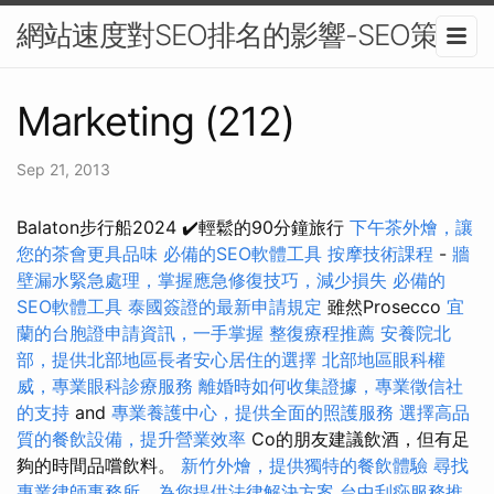
網站速度對SEO排名的影響-SEO策略
Marketing (212)
Sep 21, 2013
Balaton步行船2024 ✔️輕鬆的90分鐘旅行
下午茶外燴，讓
您的茶會更具品味
必備的SEO軟體工具
按摩技術課程
-
牆
壁漏水緊急處理，掌握應急修復技巧，減少損失
必備的
SEO軟體工具
泰國簽證的最新申請規定
雖然Prosecco
宜
蘭的台胞證申請資訊，一手掌握
整復療程推薦
安養院北
部，提供北部地區長者安心居住的選擇
北部地區眼科權
威，專業眼科診療服務
離婚時如何收集證據，專業徵信社
的支持
and
專業養護中心，提供全面的照護服務
選擇高品
質的餐飲設備，提升營業效率
Co的朋友建議飲酒，但有足
夠的時間品嚐飲料。
新竹外燴，提供獨特的餐飲體驗
尋找
專業律師事務所，為您提供法律解決方案
台中刮痧服務推