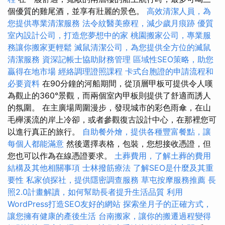
個優質的雞尾酒，並享有壯麗的景色。
高效清潔人員，為
您提供專業清潔服務
法令紋醫美療程，減少歲月痕跡
優質
室內設計公司，打造您夢想中的家
桃園搬家公司，專業服
務讓你搬家更輕鬆
滅鼠清潔公司，為您提供全方位的滅鼠
清潔服務
資深記帳士協助財務管理
區域性SEO策略，助您
贏得在地市場
經絡調理證照課程
卡式台胞證的申請流程和
必要資料
在90分鐘的河船期間，從頂層甲板可提供令人嘆
為觀止的360°景觀，而兩個室內甲板則提供了舒適而誘人
的氛圍。 在主廣場周圍漫步，發現城市的彩色雨傘，在山
毛櫸溪流的岸上冷卻，或者參觀復古設計中心，在那裡您可
以進行真正的旅行。
自助餐外燴，提供各種豐富餐點，讓
每個人都能滿意
然後選擇表格，包裝，您想接收憑證，但
您也可以作為在線憑證要求。
土葬費用，了解土葬的費用
結構及其他相關事項
士林撥筋療法
了解SEO是什麼及其重
要性
私家偵探社，提供隱密調查服務
草屯按摩服務推薦
長
照2.0計畫解讀，如何幫助長者提升生活品質
利用
WordPress打造SEO友好的網站
探索坐月子的正確方式，
讓您擁有健康的產後生活
台南搬家，讓你的搬遷過程變得