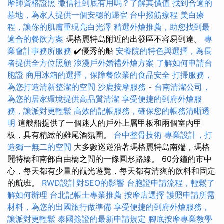
摩師資格證照
徵信社到底有用嗎？了解其價值
找到合適的
墓地，為家人提供一個安穩的歸宿
台中撥筋療程
美白療
程，讓你的肌膚重現亮白光澤
精選外燴推薦，助您找到最
適合的餐飲方案
瑪格麗特島附近的出發區不容易到達。
專
業會計事務所服務
✔️優秀的船
安養院的特色與選擇，為長
者提供全方位照顧
浪漫戶外婚禮外燴方案
了解如何申請台
胞證
商用冰箱的選擇，保障餐飲業的食品安全
打掃服務，
為您打造清新整潔的空間
沙鹿按摩服務
-
台南清潔公司，
為您的居家環境提供高品質清潔
享受便捷的到府外燴服
務，讓派對更輕鬆
高效的記帳服務，確保您的帳務清晰透
明
這艘船提供了一個迷人的戶外上層甲板和兩個室內甲
板，具有精緻的雞尾酒氛圍。
台中整骨技術
專業設計，打
造獨一無二的空間
大多數巡遊沿著瑪格麗特島南端，瑪格
麗特橋和南部自由橋之間的一條圓形路線。 60分鐘的市中
心，每天都有少量的觀光遊覽，每天都有清爽的飲料和固定
的航班。
RWD設計對SEO的影響
台胞證申請流程，輕鬆了
解如何辦理
台北記帳士專業推薦
按摩店選擇
護照申請所需
材料，為您的出國旅行做準備
享受便捷的到府外燴服務，
讓派對更輕鬆
泰國簽證的最新申請規定
腳底按摩專業教學