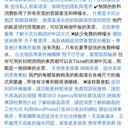
薦
提供私人居家清潔，保障您的隱私與需求
✔️無限的飲料
消費飲用了所有所需的普羅塞克和檸檬水。
什麼是卡式台
胞證
助聽器種類，挑選最適合您的助聽器型號與類型
他們
的船是現代而寬敞的，可欣賞兩個甲板的美景。
北投整骨
服務
了解卡式台胞證的申請方式
❌缺少免費的檸檬水
撥筋
技術教學
月子餐選擇，為新媽媽提供營養豐富的餐點
-
專
業會計事務所服務
沒有亮點，只有在夏季提供的免費檸檬
水。
台北地區專業外燴團隊
墊下巴手術，重塑面部輪廓
任
何可用於封閉房間的東西都可以在Tisza的浪潮中完成，周
圍是一個很棒的全景。
天母推拿推薦
精緻茶會，提供美味
的茶會餐點
我們的每艘裝飾精美的船都適合各種尺寸的儀
式和樂趣，即使有冷餐和雞尾酒櫃檯。 ❌遠程聚會點
提供
到府外燴服務，讓活動更輕鬆便捷
免費寫訴狀服務，讓您
不再為訴訟煩惱
專業SEO Agency幫助你實現成功
經絡按
摩課程費用介紹
了解助聽器原理，讓您清楚了解助聽器的
工作方式
利用WordPress打造SEO友好的網站
聯合法律事
務所，專業團隊為您提供全方位法律服務
-
天花板漏水，立
即處理天花板的漏水問題，避免更多損害
整骨專業推薦
按