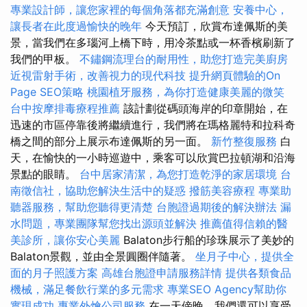
專業設計師，讓您家裡的每個角落都充滿創意
安養中心，
讓長者在此度過愉快的晚年
今天預訂，欣賞布達佩斯的美
景，當我們在多瑙河上橋下時，用冷茶點或一杯香檳刷新了
我們的甲板。
不鏽鋼流理台的耐用性，助您打造完美廚房
近視雷射手術，改善視力的現代科技
提升網頁體驗的On
Page SEO策略
桃園植牙服務，為你打造健康美麗的微笑
台中按摩排毒療程推薦
該計劃從碼頭海岸的印章開始，在
迅速的市區停靠後將繼續進行，我們將在瑪格麗特和拉科奇
橋之間的部分上展示布達佩斯的另一面。
新竹整復服務
白
天，在愉快的一小時巡遊中，乘客可以欣賞巴拉頓湖和沿海
景點的眼睛。
台中居家清潔，為您打造乾淨的家居環境
台
南徵信社，協助您解決生活中的疑惑
撥筋美容療程
專業助
聽器服務，幫助您聽得更清楚
台胞證過期後的解決辦法
漏
水問題，專業團隊幫您找出源頭並解決
推薦值得信賴的醫
美診所，讓你安心美麗
Balaton步行船的珍珠展示了美妙的
Balaton景觀，並由全景圓圈伴隨著。
坐月子中心，提供全
面的月子照護方案
高雄台胞證申請服務詳情
提供各類食品
機械，滿足餐飲行業的多元需求
專業SEO Agency幫助你
實現成功
專業外燴公司服務
在一天傍晚，我們還可以享受