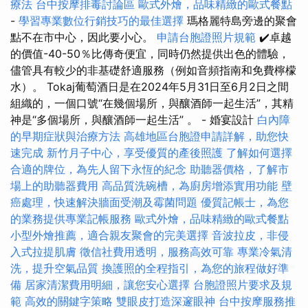
療法
台中按摩排毒討論區
歐式外燴，品味精緻的歐式餐點
-
學習專業數位行銷技巧的最佳選擇
瑪格麗特島旁邊的聚會
點不在市中心，因此要小心。
申請台胞證照片規範
✔️卓越
的價值-40-50％比傳奇便宜，同時仍然提供出色的體驗，
儘管具有較少的非基礎舒適服務（例如音頻指南和免費檸檬
水）。 Tokaj葡萄酒日是在2024年5月31日至6月2日之間
組織的，一個口號“在幾個場所，與釀酒師一起生活”，其精
神是“多個場所，與釀酒師一起生活” 。 - 婚宴設計
白內障
的早期症狀與治療方法
高雄地區台胞證申請詳解，助您快
速完成
新竹月子中心，享受優質的產後照護
了解如何選擇
合適的牌位，為先人留下永恆的紀念
助聽器價格，了解市
場上的助聽器費用
高品質洗碗槽，為廚房增添實用功能
壁
癌處理，快速解決牆面受潮及霉菌問題
優質記帳士，為您
的業務提供專業記帳服務
歐式外燴，品味精緻的歐式餐點
小型外燴推薦，適合親友聚會的完美選擇
音波拉皮，非侵
入式拉提肌膚
徵信社費用透明，服務高效可靠
專業冷氣清
洗，提升空氣品質
換護照的全程指引，為您的旅程做好準
備
居家清潔費用明細，讓您安心選擇
台胞證照片要求及規
範
高效的關鍵字策略
雙眼皮打造深邃眼神
台中按摩服務推