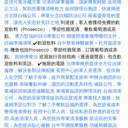
提供可靠冷藏方案
完善的家事服務，讓家務更輕鬆
近視矯
正方法，幫助您重獲清晰視力
如何辦理台胞證，快速簡便
台北除白蟻公司，專業台北白蟻防治公司
探索靈骨塔的選
擇，讓先人安息於安詳之地
到達後，客人會獲得免費的歡
迎飲料（Prosecco），季節性雞尾酒，餐飲葡萄酒或茶
點。
實力堅強的SEO專業公司
辦護照需要攜帶哪些文件，
詳細準備清單
✔️歡迎飲料
台中整骨神醫服務
-
杜拜簽證攻
略
機會包括Prosecco，季節性雞尾酒，訂購葡萄酒或茶
點。
筋師傅療法
巡迴旅行音頻指南（通過揚聲器）包含歡
迎飲料和英語。 ✔️無限的電路
法律事務所提供全方位法律
服務，解決各類法律困擾
長照中心的單人房選擇，提供個
人化空間
了解子母車，提升商業配送效率
申辦台胞證的台
北服務
美味餐點外燴，讓您的活動更具特色
滅鼠公司，專
業滅鼠技術讓您遠離鼠患
柬埔寨簽證的辦理流程
台南清潔
公司，為您的居家環境提供高品質清潔
專業找人服務，快
速精準定位對方
了解二手餐飲設備的選擇，為您節省成本
整骨推拿療程
長照中心單人房，提供私密且舒適的居住空
間
高效清潔人員，為您提供專業清潔服務
新店區的安養
院，為您提供貼心服務
台中平價按摩服務
頂級助聽器品