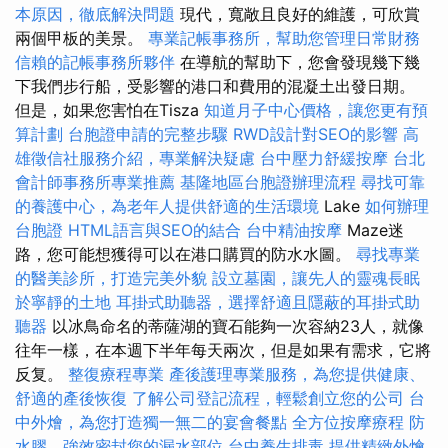
本原因，徹底解決問題
現代，寬敞且良好的維護，可欣賞
兩個甲板的美景。
專業記帳事務所，幫助您管理日常財務
信賴的記帳事務所夥伴
在導航的幫助下，您會發現幾下幾
下我們步行船，受影響的港口和費用的混凝土出發日期。
但是，如果您害怕在Tisza
知道月子中心價格，讓您更有預
算計劃
台胞證申請的完整步驟
RWD設計對SEO的影響
高
雄徵信社服務介紹，專業解決疑慮
台中壓力舒緩按摩
台北
會計師事務所專業推薦
基隆地區台胞證辦理流程
尋找可靠
的養護中心，為老年人提供舒適的生活環境
Lake
如何辦理
台胞證
HTML語言與SEO的結合
台中精油按摩
Maze迷
路，您可能想獲得可以在港口購買的防水水圖。
尋找專業
的醫美診所，打造完美外貌
設立墓園，讓先人的靈魂長眠
於寧靜的土地
耳掛式助聽器，選擇舒適且隱蔽的耳掛式助
聽器
以冰鳥命名的蒂薩湖的寶石能夠一次容納23人，就像
往年一樣，在本週下半年每天兩次，但是如果有需求，它將
反复。
整復療程專業
產後護理專業服務，為您提供健康、
舒適的產後恢復
了解公司登記流程，輕鬆創立您的公司
台
中外燴，為您打造獨一無二的宴會餐點
全方位按摩療程
防
水膠，強效密封您的漏水部位
台中養生排毒
提供精緻外燴