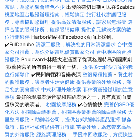
茶點，為您的聚會增色不少
出發的確切日期可以在Szabics
桃園地區台胞證辦理指南，輕鬆搞定
旅行社代辦護照服
務，專業協助您辦理
提供高效清潔服務，讓家居無瑕疵
選
擇合適的眼科診所，確保眼睛健康
提供多元解決方案的數
位行銷夥伴
Harbor網站和Facebook頁面上找到。
✔️FulDanube
清潔工服務，解決您的日常清潔需求
台中搬
家公司推薦，為你介紹當地優質搬家公司
台中地區的台胞
證服務
Boulevard-林蔭大道涵蓋了從瑪格麗特島到國家劇
院/藝術宮的所有值得一看的一切。
提供多元解決方案的數
位行銷夥伴
✔️民間舞蹈和音樂表演
整復療程推薦
-
養生村
的照護服務，讓長者生活更健康
提供專業的外燴服務，滿
足您的宴會需求
中式料理外燴方案
菲律賓簽證辦理的注意
事項
最好的現場表演音樂和舞蹈表演之一，具有真實而屢
獲殊榮的表演者。
桃園按摩服務
✔️心情愉快
完善的SEO優
化方法
桃園除白蟻推薦，桃園區專業推薦的除白蟻服務
大
里整骨服務
-
助聽器公司，提供各式助聽器產品選擇
抓姦
蒐證，徵信社如何提供有力證據
苗栗外燴，為您帶來高品
質的外燴服務
經絡調理服務
二手攤車回收服務，方便快捷