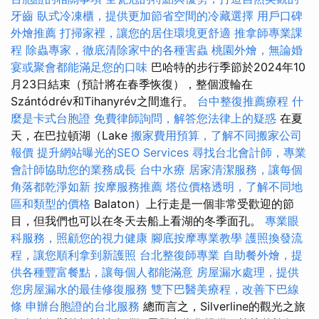
牙齒
臥式冷凍櫃，提供更加節省空間的冷藏選擇
用戶口碑
外燴推薦
打掃家裡，讓您的居住環境更舒適
推拿師專業課
程
除蟲專家，徹底清除家中的各種害蟲
桃園外燴，無論婚
宴或聚會都能滿足您的口味
巴哈特的步行季節於2024年10
月23日結束（預計將在春季恢復），整個渡輪在
Szántódrév和Tihanyrév之間進行。
台中整復推薦療程
什
麼是卡式台胞證
免費律師詢問，解答您法律上的疑惑
在夏
天，在巴拉頓湖（Lake
搬家費用預算，了解不同搬家公司
報價
提升網站曝光的SEO Services
尋找台北會計師，專業
會計師協助您的業務成長
台中水療
居家清潔服務，讓每個
角落都乾淨如新
按摩服務推薦
塔位價格透明，了解不同地
區和類型的價格
Balaton）上行走是一個非常受歡迎的節
目，但我們也可以在冬天去船上看湖的冬季面孔。
專業眼
科服務，照顧您的視力健康
腳底按摩專業教學
護照換發流
程，讓您順利拿到新護照
台北整復師專業
自助餐外燴，提
供各種豐富餐點，讓每個人都能滿意
房屋漏水處理，提供
您房屋漏水的最佳修復服務
雙下巴醫美療程，改善下巴線
條
申辦台胞證的台北服務
總而言之，Silverline的觀光之旅