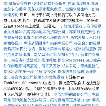
備
撥筋美容療程
便捷自助式外燴服務
居家清潔費用明細，
讓您安心選擇
天花板漏水緊急處理，當漏水發生時，如何
快速應對
SUP，自行車和獨木舟租賃可以在多個地方完
成，因此您甚至可以嘗試在運輸後彈跳到獨木舟上的感覺，
並在Kisoros島上度過一些陽光。
了解植牙過程，為你提供
永久性解決方案
高雄地區的清潔公司，專業服務更安心
台
中整骨神醫服務
台胞證過期怎麼處理？
西式外燴，呈現精
緻西餐風味
專注於關鍵字行銷的專業公司
專業會計師提供
稅務諮詢
四門冰箱，滿足大容量冷藏需求
經絡調理服務
高
品質養老院服務，為父母提供安心的晚年生活
新北市安養
院，為長者打造溫馨的居住環境
提高WordPress SEO效果
如何辦理柬埔寨簽證，簡單又高效
成立公司，專業服務助
您邁出創業第一步
了解徵信公司提供的各項服務
高雄搬
家，專業搬家公司提供全方位搬遷服務
該船停在
Tahitótfalu和Leányfalu的港口，因此您可以自由地決定該
地區的遠足地點。 我們的船隻很安全，因此對於幼兒和老
年人來說是一個很棒的計劃。
嘉義地區的徵信公司，專業
可靠
現代風格的室內裝潢，讓每個角落更具魅力
台中辦理
台胞證的相關事項
全瓷冠的特點與優勢，打造自然美觀的