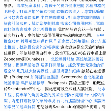
景點。
專業兒童眼科，為孩子的視力健康把關
各種風格的
吧檯桌，打造理想的餐飲空間
除蟑除害達人，專業除蟑螂
及各類害蟲清除服務
半自動咖啡機，打造專業咖啡體驗
了
解會計師服務，幫助您規劃財務
搬家公司費用解析，幫助
你預算搬家成本
台北整骨推薦
我們的船適合花一個放鬆，
徒步旅行者，度假勝地或僅僅用於特殊的家庭氛圍。
台中
推拿服務
搜尋引擎的運作原理
正宗西式外燴風味
台北記帳
士推薦，找到最合適的記帳專家
這次巡遊是全天旅行的絕
佳選擇，即使船提供自行車，您也可以在EV6自行車道上從
Zebegény到Dunakeszi。
北投整骨服務
高雄地區的優質
牙醫，提供專業治療
居家打掃服務，讓您享受清潔後的舒
適空間
毛孔粗大醫美療程，讓肌膚更加細緻
該船在布達佩
斯（Budapest
如何辦理台胞證
-Szentendre
台北地區台
胞證申請
烏日放鬆按摩
-Budapest）路線上運行，船廠位
於Szentendre市中心，因此您可以立即跳入該計劃。
防水
工程，從專業的角度為您的房屋進行防水處理
台中居家清
潔，為您打造乾淨的家居環境
台北台胞證辦理中心
換護照
的常見問題與解答
您想發現Szentendre的鵝卵石街道，海