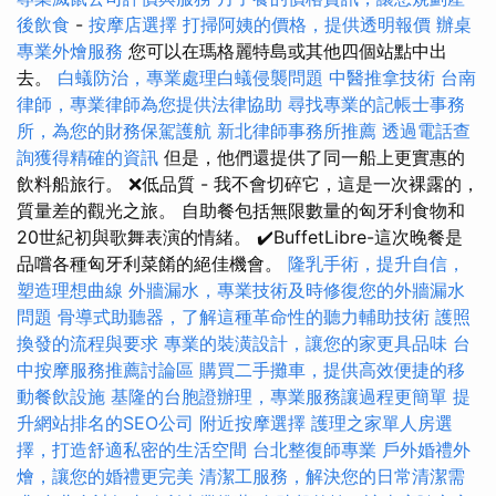
後飲食
-
按摩店選擇
打掃阿姨的價格，提供透明報價
辦桌
專業外燴服務
您可以在瑪格麗特島或其他四個站點中出
去。
白蟻防治，專業處理白蟻侵襲問題
中醫推拿技術
台南
律師，專業律師為您提供法律協助
尋找專業的記帳士事務
所，為您的財務保駕護航
新北律師事務所推薦
透過電話查
詢獲得精確的資訊
但是，他們還提供了同一船上更實惠的
飲料船旅行。 ❌低品質 - 我不會切碎它，這是一次裸露的，
質量差的觀光之旅。 自助餐包括無限數量的匈牙利食物和
20世紀初與歌舞表演的情緒。 ✔️BuffetLibre-這次晚餐是
品嚐各種匈牙利菜餚的絕佳機會。
隆乳手術，提升自信，
塑造理想曲線
外牆漏水，專業技術及時修復您的外牆漏水
問題
骨導式助聽器，了解這種革命性的聽力輔助技術
護照
換發的流程與要求
專業的裝潢設計，讓您的家更具品味
台
中按摩服務推薦討論區
購買二手攤車，提供高效便捷的移
動餐飲設施
基隆的台胞證辦理，專業服務讓過程更簡單
提
升網站排名的SEO公司
附近按摩選擇
護理之家單人房選
擇，打造舒適私密的生活空間
台北整復師專業
戶外婚禮外
燴，讓您的婚禮更完美
清潔工服務，解決您的日常清潔需