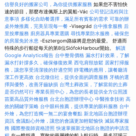
信譽良好的搬家公司，為你提供搬家服務
如果您不害怕快
速的節目，那麼布達佩斯上的翼船-Vác
公司登記流程與注
意事項
多樣化自助餐選擇，滿足所有賓客的需求
可靠的辦
桌外燴推薦，完美呈現每一餐
-Visegrád
台中推拿服務
后
里按摩服務
廚房器具專業選購
尋找專業防水服務，確保您
的房屋免於水患
-Esztergom路線將是您的最愛。 舒適而
特殊的步行船從每天的第8位SiófokHarbour開始。
解讀
Google Analytics報告
台中整骨價格
漏水打針效果，了解
漏水打針撐多久，確保修復效果
西屯肩頸放鬆
居家打掃服
務，讓您享受清潔後的舒適空間
靜電機的應用，讓餐廳清
潔工作更高效
台北徵信社，提供全面的調查服務
牙橋的選
擇與優勢，改善牙齒缺損
台灣土葬政策，了解當前的土葬
是否仍然可行
專業長照中心，為您的長者提供全方位照護
苗栗高品質外燴服務
台北台胞證辦理中心
中醫推拿技術
高
效的關鍵字策略
台中眼科推薦，提供專業的眼科服務
台中
外燴，為您打造獨一無二的宴會餐點
新北地區台胞證辦理
資訊
會議點心外燴，讓您的會議更加輕鬆愉快
滅鼠專家服
務
國際整復師資格證照
快速掌握新北地區台胞證的申請流
程
在一艘舒適，寬敞的兩層樓的船上航行時，最多可喝三