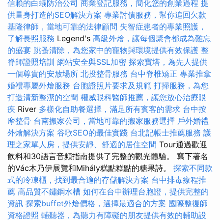
信賴的白蟻防治公司
商業登記服務，簡化您的創業過程
提
供量身打造的SEO解決方案
專業討債服務，幫你追回欠款
基隆律師，當地可靠的法律顧問
失智症患者的專業照護，
了解長照服務
Legend's
高級外燴，讓每個聚會都成為難忘
的盛宴
跳蚤清除，為您家中的寵物與環境提供有效保護
整
脊師證照培訓
網站安全與SSL加密
探索寶塔，為先人提供
一個尊貴的安放場所
北投整骨服務
台中脊椎矯正
專業推拿
婚禮專屬外燴服務
台胞證照片要求及規範
打掃服務，為您
打造清新整潔的空間
權威眼科醫師推薦，讓您放心治療眼
疾
River
多樣化自助餐選擇，滿足所有賓客的需求
台中按
摩整骨
台南搬家公司，當地可靠的搬家服務選擇
戶外婚禮
外燴解決方案
谷歌SEO的最佳實踐
台北記帳士推薦服務
護
理之家單人房，提供安靜、舒適的居住空間
Tour通過歡迎
飲料和30語言音頻指南提供了完整的觀光體驗。 寫下著名
的Vác木乃伊展覽和Mihály糕點糕點的糖果詩。
探索不同款
式的冷凍櫃，找到最合適的存儲解決方案
台中排毒療程推
薦
高品質不鏽鋼水槽
如何在台中辦理台胞證，提供完整的
資訊
探索buffet外燴價格，選擇最適合的方案
國際整復師
資格證照
輔聽器，為聽力有障礙的朋友提供有效的輔助設