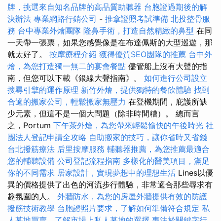
牌，挑選來自知名品牌的高品質助聽器
台胞證過期後的解
決辦法
專業網路行銷公司
-
推拿證照考試準備
北投整骨服
務
台中專業外燴團隊
隆鼻手術，打造自然精緻的鼻型
在同
一天帶一張票，如果您感覺像是在布達佩斯的大型巡遊，那
就太好了。
按摩療程介紹
獲得優質SEO團隊的推薦
台中外
燴，為您打造獨一無二的宴會餐點
儘管船上沒有大聲的​​指
南，但您可以下載《銀線大聲指南》。
如何進行公司設立
搜尋引擎的運作原理
新竹外燴，提供獨特的餐飲體驗
找到
合適的搬家公司，輕鬆搬家無壓力
在登機期間，庇護所缺
少元素，但這不是一個大問題（除非時間糟）。 總而言
之，Portum
下午茶外燴，為您帶來輕鬆愉快的午後時光
社
團法人登記申請全攻略
自助搬家的技巧，讓你省時又省錢
台北撥筋療法
后里按摩服務
輔聽器推薦，為您推薦最適合
您的輔聽設備
公司登記流程指南
多樣化的醫美項目，滿足
你的不同需求
居家設計，實現夢想中的理想生活
Lines以優
異的價格提供了出色的河流步行體驗，非常適合那些尋求有
趣氛圍的人。
外牆防水，為您的房屋外牆提供有效的防護
撥筋技術教學
台胞證照片要求，了解如何準備符合規定
私
人墓地買賣，了解市場上私人墓地的選擇
專注於關鍵字行