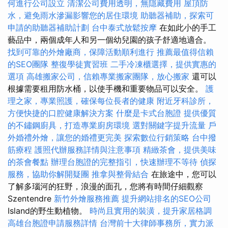
何進行公司設立
清潔公司費用透明，無隱藏費用
屋頂防
水，避免雨水滲漏影響您的居住環境
助聽器補助，探索可
申請的助聽器補助計劃
台中泰式放鬆按摩
在如此小的手工
藝品中，兩個成年人和另一個幼兒園的孩子舒適地適合。
找到可靠的外燴廠商，保障活動順利進行
推薦最值得信賴
的SEO團隊
整復學徒實習班
二手冷凍櫃選擇，提供實惠的
選項
高雄搬家公司，信賴專業搬家團隊，放心搬家
還可以
根據需要租用防水桶，以使手機和重要物品可以安全。
護
理之家，專業照護，確保每位長者的健康
附近牙科診所，
方便快捷的口腔健康解決方案
什麼是卡式台胞證
提供優質
的不鏽鋼廚具，打造專業廚房環境
選對關鍵字提升流量
戶
外婚禮外燴，讓您的婚禮更完美
探索數位行銷策略
台中撥
筋療程
護照代辦服務詳情與注意事項
精緻茶會，提供美味
的茶會餐點
辦理台胞證的完整指引，快速辦理不等待
偵探
服務，協助你解開疑團
推拿與整骨結合
在旅途中，您可以
了解多瑙河的狂野，浪漫的面孔，您將有時間仔細觀察
Szentendre
新竹外燴服務推薦
提升網站排名的SEO公司
Island的野生動植物。
時尚且實用的裝潢，提升家居格調
高雄台胞證申請服務詳情
台灣前十大律師事務所，實力派