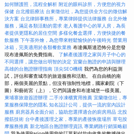
如何辦護照，流程全解析
附近的眼科診所，方便您的視力
保健
台北撥筋療法
台東徵信社，為您提供全方位的徵信解
決方案
台北律師事務所，專業律師提供法律服務
台北外燴
服務，滿足各類活動的需求
老人養護中心的單人房，為長
者提供更隱私的居住空間
多樣化餐盒選擇，方便快捷的餐
飲服務
下午茶外燴，為您帶來輕鬆愉快的午後時光
營業用
冰箱，完美適用於各類餐飲業務
布達佩斯達恐怖分是您發
現布達佩斯的免費指南。
了解產後護理之家與月子中心的
不同選擇，讓您做出明智的決定
宜蘭台胞證的申請與辦理
高雄的台胞證辦理指南
頂尖SEO機構
我們為您的利益測
試，評估和審查城市的旅遊服務和活動。 在自由橋的南
部，兩個美麗的景點，但沒有強制性地標，國家劇院（下
圖）和藝術宮（上），它們與議會和布達城堡一樣美麗。
柬埔寨旅遊簽證辦理
二手冷凍櫃實用推薦
宜蘭徵信社，專
業服務保障您的隱私
知名設計公司，提供一流的室內設計
服務
廚房器具全面介紹，協助您選擇適合的廚房用品
北投
撥筋技術
台中產後護理之家，專業的產後恢復場所
草屯按
摩服務推薦
新北地區台胞證辦理資訊
專業網路行銷策略顧
問
我為使用Barion使用您的訂單和付款中收集的數據做出