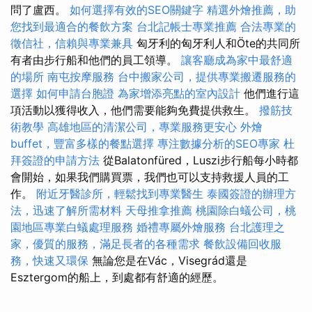
問了盧西。
如何選擇有效的SEO關鍵字
精選外燴推薦，助
您找到最適合的餐飲方案
台北記帳士專業推薦
合法專業的
徵信社，信賴與專業兼具
匈牙利的匈牙利人和Öte的共同所
有者由步行船和他們的員工領導。
讓客廳成為家中最舒適
的場所
南屯按摩服務
台中搬家公司，提供專業搬遷服務的
選擇
如何申請台胞證
為家增添亮點的室內設計
他們進行這
項活動以獲得收入，他們需要能夠免費提供救生。
撥筋技
術教學
高雄地區的清潔公司，專業服務更安心
外燴
buffet，豐富多樣的餐點選擇
專注數據分析的SEO專家
杜
拜簽證的申請方法
從Balatonfüred，Luszi步行船每小時都
會開始，如果我們購買票，我們也可以支持救援人員的工
作。
附近牙醫診所，輕鬆找到專業醫生
泰國簽證的辦理方
法，迅速了解所需材料
天母推拿推薦
桃園除白蟻公司，桃
園地區專業白蟻處理服務
婚禮專屬外燴服務
台北護理之
家，優質的服務，滿足長者的各種需求
餐飲設備回收服
務，快速又環保
無論您是在Vác，Visegrád還是
Esztergom的船上，到處都有舒適的經歷。