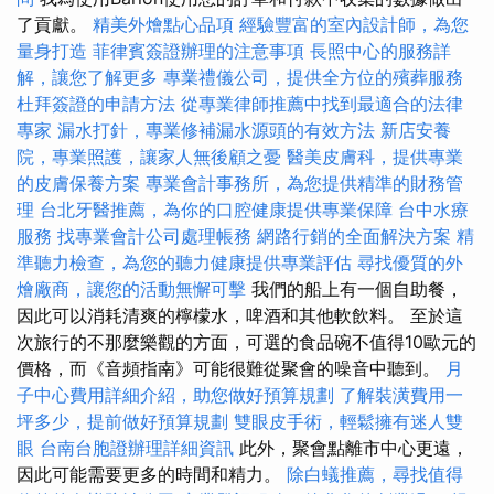
了貢獻。
精美外燴點心品項
經驗豐富的室內設計師，為您
量身打造
菲律賓簽證辦理的注意事項
長照中心的服務詳
解，讓您了解更多
專業禮儀公司，提供全方位的殯葬服務
杜拜簽證的申請方法
從專業律師推薦中找到最適合的法律
專家
漏水打針，專業修補漏水源頭的有效方法
新店安養
院，專業照護，讓家人無後顧之憂
醫美皮膚科，提供專業
的皮膚保養方案
專業會計事務所，為您提供精準的財務管
理
台北牙醫推薦，為你的口腔健康提供專業保障
台中水療
服務
找專業會計公司處理帳務
網路行銷的全面解決方案
精
準聽力檢查，為您的聽力健康提供專業評估
尋找優質的外
燴廠商，讓您的活動無懈可擊
我們的船上有一個自助餐，
因此可以消耗清爽的檸檬水，啤酒和其他軟飲料。 至於這
次旅行的不那麼樂觀的方面，可選的食品碗不值得10歐元的
價格，而《音頻指南》可能很難從聚會的噪音中聽到。
月
子中心費用詳細介紹，助您做好預算規劃
了解裝潢費用一
坪多少，提前做好預算規劃
雙眼皮手術，輕鬆擁有迷人雙
眼
台南台胞證辦理詳細資訊
此外，聚會點離市中心更遠，
因此可能需要更多的時間和精力。
除白蟻推薦，尋找值得