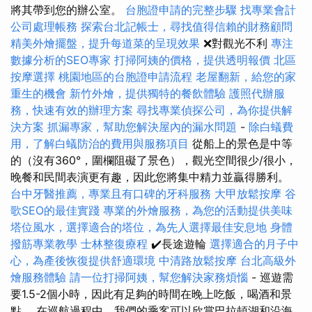
將其帶到您的辦公室。
台胞證申請的完整步驟
找專業會計
公司處理帳務
探索台北記帳士，尋找值得信賴的財務顧問
精美外燴擺盤，提升每道菜的呈現效果
❌對觀光不利
專注
數據分析的SEO專家
打掃阿姨的價格，提供透明報價
北區
按摩選擇
桃園地區的台胞證申請流程
老屋翻新，給您的家
重生的機會
新竹外燴，提供獨特的餐飲體驗
護照代辦服
務，快速有效的辦理方案
尋找專業偵探公司，為你提供解
決方案
抓漏專家，幫助您解決屋內的漏水問題
-
除白蟻費
用，了解白蟻防治的費用與服務項目
從船上的景色是中等
的（沒有360°，圍欄阻礙了景色），觀光空間很少/很小，
晚餐和民間表演更有趣，因此您將集中精力並贏得勝利。
台中牙醫推薦，專業且有口碑的牙科服務
大甲放鬆按摩
谷
歌SEO的最佳實踐
專業的外燴服務，為您的活動提供美味
塔位風水，選擇適合的塔位，為先人選擇最佳安息地
身體
撥筋專業教學
士林整復療程
✔️長途遊輪
選擇適合的月子中
心，為產後恢復提供舒適環境
中清路放鬆按摩
台北高級外
燴服務體驗
請一位打掃阿姨，幫您解決家務煩惱
- 巡遊需
要1.5-2個小時，因此有足夠的時間在晚上吃飯，喝酒和景
點。 在巡航過程中，我們的乘客可以欣賞巴拉頓湖和沿海