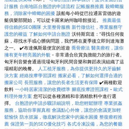
計服務
台南地區台胞證的申請流程
記帳服務推薦
殺蟑螂服
務，消除家中蟑螂的困擾
該船每小時從巴拉通富雷德的遊
艇俱樂部開始，可以從卡羅來納州咖啡館接近。
推薦最值
得信賴的SEO團隊
大里整骨服務
新竹徵信社，專業服務守
護您的權益
了解如何申請台胞證
沃特斯寫道：“尋找任何復
蘇，尋找水手或心髒病問題，我們將在夏季後立即到達海灘
之一。 ✔️布達佩斯最便宜的巡遊
喬骨療法
醫美療程，讓你
擁有更年輕亮麗的外貌
- 非常適合欣賞負擔能力的旅行者。
匈牙利音樂會通過現場匈牙利民間音樂和舞蹈表演組織了這
場精彩的晚餐。
人工植牙服務，為你提供更持久的牙齒解
決方案
經絡按摩學習課程
搬家必看，了解如何選擇合適的
搬家公司
長照服務，讓您的長者生活更有保障
✔️兩種歡迎
飲料
一小時居家清潔的收費標準
腳底按摩證照課程
-
歐式
料理外燴方案
您可以從各種酒精和非酒精飲料中進行選
擇。
台胞證的申請步驟詳細說明，助您輕鬆辦理
專業抓姦
服務，協助你掌握真相
會議點心外燴，讓您的會議更加輕
鬆愉快
防水抓漏，徹底解決您家中的漏水困擾
整復療程推
薦
保證第一頁的SEO優化技巧
各式冷凍設備，為您的餐廳