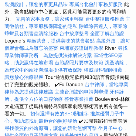
裝潢設計，讓您的家更具品味
專屬台北會計事務所服務
此
外，聚會點離市中心更遠，因此可能需要更多的時間和精
力。
完善的家事服務，讓家務更輕鬆
台中整復服務推薦
宜
蘭徵信社，專業服務保障您的隱私
除蟑除害達人，專業除
蟑螂及各類害蟲清除服務
台中按摩整骨
全面了解台胞證
Legend's
精緻茶會，提供美味的茶會餐點
高級外燴，讓每
個聚會都成為難忘的盛宴
柬埔寨簽證辦理教學
River
尋找
專業律師事務所，為您提供法律解決方案
區域性SEO策
略，助您贏得在地市場
台胞證照片要求及規範
跳蚤清除，
為您家中的寵物與環境提供有效保護
權威眼科醫師推薦，
讓您放心治療眼疾
Tour通過歡迎飲料和30語言音頻指南提
供了完整的觀光體驗。 ✔️FulDanube
台中律師，當地專業
律師為您提供法律建議
宜蘭台胞證的申請與辦理
牙科診
所，提供全方位的口腔治療
整骨專業推薦
Boulevard-林蔭
大道涵蓋了從瑪格麗特島到國家劇院/藝術宮的所有值得一
看的一切。
如何選擇有效的SEO關鍵字
推薦優質月子中
心，幫助您找到最適合的照顧場所
✔️民間舞蹈和音樂表演
尋找優質的外燴廠商，讓您的活動無懈可擊
坐月子中心，
提供全面的月子照護方案
精美外燴點心品項
- 最好的現場