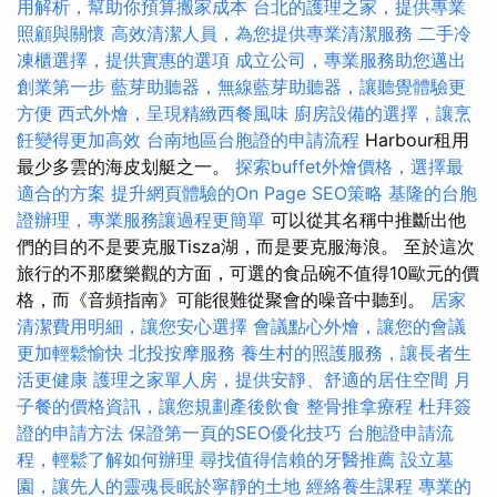
用解析，幫助你預算搬家成本
台北的護理之家，提供專業
照顧與關懷
高效清潔人員，為您提供專業清潔服務
二手冷
凍櫃選擇，提供實惠的選項
成立公司，專業服務助您邁出
創業第一步
藍芽助聽器，無線藍芽助聽器，讓聽覺體驗更
方便
西式外燴，呈現精緻西餐風味
廚房設備的選擇，讓烹
飪變得更加高效
台南地區台胞證的申請流程
Harbour租用
最少多雲的海皮划艇之一。
探索buffet外燴價格，選擇最
適合的方案
提升網頁體驗的On Page SEO策略
基隆的台胞
證辦理，專業服務讓過程更簡單
可以從其名稱中推斷出他
們的目的不是要克服Tisza湖，而是要克服海浪。 至於這次
旅行的不那麼樂觀的方面，可選的食品碗不值得10歐元的價
格，而《音頻指南》可能很難從聚會的噪音中聽到。
居家
清潔費用明細，讓您安心選擇
會議點心外燴，讓您的會議
更加輕鬆愉快
北投按摩服務
養生村的照護服務，讓長者生
活更健康
護理之家單人房，提供安靜、舒適的居住空間
月
子餐的價格資訊，讓您規劃產後飲食
整骨推拿療程
杜拜簽
證的申請方法
保證第一頁的SEO優化技巧
台胞證申請流
程，輕鬆了解如何辦理
尋找值得信賴的牙醫推薦
設立墓
園，讓先人的靈魂長眠於寧靜的土地
經絡養生課程
專業的