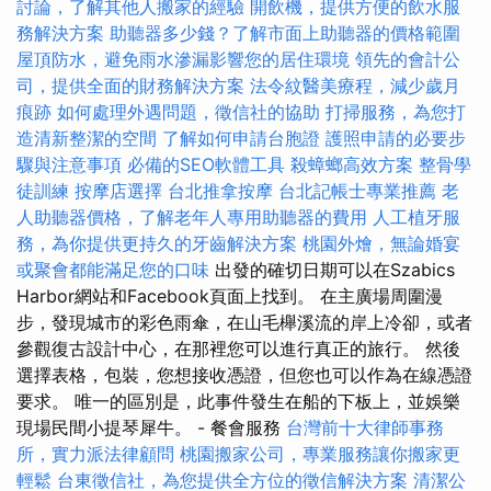
討論，了解其他人搬家的經驗
開飲機，提供方便的飲水服
務解決方案
助聽器多少錢？了解市面上助聽器的價格範圍
屋頂防水，避免雨水滲漏影響您的居住環境
領先的會計公
司，提供全面的財務解決方案
法令紋醫美療程，減少歲月
痕跡
如何處理外遇問題，徵信社的協助
打掃服務，為您打
造清新整潔的空間
了解如何申請台胞證
護照申請的必要步
驟與注意事項
必備的SEO軟體工具
殺蟑螂高效方案
整骨學
徒訓練
按摩店選擇
台北推拿按摩
台北記帳士專業推薦
老
人助聽器價格，了解老年人專用助聽器的費用
人工植牙服
務，為你提供更持久的牙齒解決方案
桃園外燴，無論婚宴
或聚會都能滿足您的口味
出發的確切日期可以在Szabics
Harbor網站和Facebook頁面上找到。 在主廣場周圍漫
步，發現城市的彩色雨傘，在山毛櫸溪流的岸上冷卻，或者
參觀復古設計中心，在那裡您可以進行真正的旅行。 然後
選擇表格，包裝，您想接收憑證，但您也可以作為在線憑證
要求。 唯一的區別是，此事件發生在船的下板上，並娛樂
現場民間小提琴犀牛。 - 餐會服務
台灣前十大律師事務
所，實力派法律顧問
桃園搬家公司，專業服務讓你搬家更
輕鬆
台東徵信社，為您提供全方位的徵信解決方案
清潔公