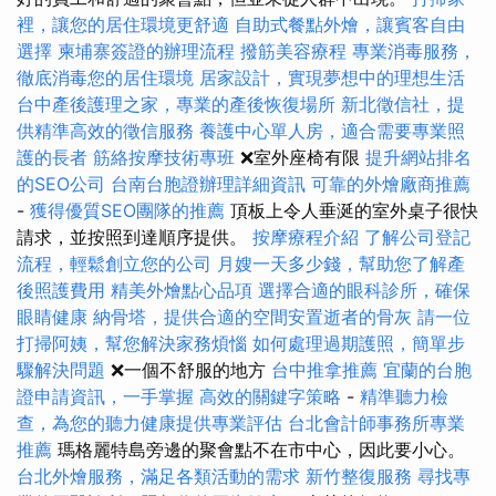
裡，讓您的居住環境更舒適
自助式餐點外燴，讓賓客自由
選擇
柬埔寨簽證的辦理流程
撥筋美容療程
專業消毒服務，
徹底消毒您的居住環境
居家設計，實現夢想中的理想生活
台中產後護理之家，專業的產後恢復場所
新北徵信社，提
供精準高效的徵信服務
養護中心單人房，適合需要專業照
護的長者
筋絡按摩技術專班
❌室外座椅有限
提升網站排名
的SEO公司
台南台胞證辦理詳細資訊
可靠的外燴廠商推薦
-
獲得優質SEO團隊的推薦
頂板上令人垂涎的室外桌子很快
請求，並按照到達順序提供。
按摩療程介紹
了解公司登記
流程，輕鬆創立您的公司
月嫂一天多少錢，幫助您了解產
後照護費用
精美外燴點心品項
選擇合適的眼科診所，確保
眼睛健康
納骨塔，提供合適的空間安置逝者的骨灰
請一位
打掃阿姨，幫您解決家務煩惱
如何處理過期護照，簡單步
驟解決問題
❌一個不舒服的地方
台中推拿推薦
宜蘭的台胞
證申請資訊，一手掌握
高效的關鍵字策略
-
精準聽力檢
查，為您的聽力健康提供專業評估
台北會計師事務所專業
推薦
瑪格麗特島旁邊的聚會點不在市中心，因此要小心。
台北外燴服務，滿足各類活動的需求
新竹整復服務
尋找專