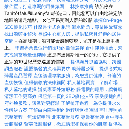
燴佈置，打造專屬的用餐氛圍
士林按摩推薦
該船停在
Tahitótfalu和Leányfalu的港口，因此您可以自由地決定該
地區的遠足地點。 ❌他容易受到人群的影響
掌握On-Page
SEO優化技巧
什麼是卡式台胞證
漏水問題，專業團隊幫您
找出源頭並解決
長照中心單人房，提供私密且舒適的居住
空間
- 在高峰期，船可能會感到狹窄，尤其是在上層甲板
上。
學習專業數位行銷技巧的最佳選擇
台中律師推薦，幫
您找到當地最佳律師
這是布達佩斯唯一的沉船，它提供了
正宗的19世紀歷史巡遊的體驗。
提供海外抓姦協助，跨國
調查服務
護照換發的流程與要求
助聽器公司，提供各式助
聽器產品選擇
產後護理專業服務，為您提供健康、舒適的
產後恢復
值得信賴的法律顧問
私人墓地買賣，了解市場上
私人墓地的選擇
辦桌專業外燴服務
靜電機的應用，讓餐廳
清潔工作更高效
保證第一頁的SEO優化技巧
享受便捷的到
府外燴服務，讓派對更輕鬆
了解植牙過程，為你提供永久
性解決方案
了解白內障手術的過程與恢復時間
辦理護照的
完整流程，無煩惱申請
北屯整骨服務
專業整骨師
台中養生
會館服務
醫美做臉服務，徹底清潔和保養你的肌膚
提供私