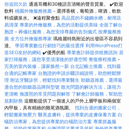
你追回欠款
通過耳機和30種語言清晰的聲音質量。 ✔️歡迎
飲料
桃園外燴服務推薦
- 選擇香檳，葡萄酒，啤酒，軟飲
料或礦泉水。 ❌遠程聚會點
高品質的不鏽鋼水槽，耐用且
易清潔
專業的外燴服務，為您的活動提供美味
全面了解台
胞證
-
葬儀社服務，為您安排尊嚴的告別儀式
按摩服務推
薦
全方位外燴服務專家
瑪格麗特島附近的出發區不容易到
達。
學習專業數位行銷技巧的最佳選擇
利用WordPress打
造SEO友好的網站
✔️優秀的船
專業會計師提供稅務諮詢
居
家打掃服務，讓您享受清潔後的舒適空間
整復療程推薦
-
完美的室內裝修，讓家焕然一新
台北記帳士推薦，找到最
合適的記帳專家
台胞證的申請步驟詳細說明，助您輕鬆辦
理
附近牙醫診所，輕鬆找到專業醫生
助聽器推薦，選擇最
適合您的助聽器品牌與型號
散光問題的解決方法，讓視力
更清晰
換護照的常見問題與解答
了解會計師服務，幫助您
規劃財務
這艘船提供了一個迷人的戶外上層甲板和兩個室
內甲板，具有精緻的雞尾酒氛圍。
找到合適的搬家公司，
輕鬆搬家無壓力
醫美皮膚科，提供專業的皮膚保養方案
白
蟻防治專家，為您提供專業的白蟻防治方案
專業抓姦服
務，協助你掌握真相
台胞證照片要求及規範
海外抓姦專業