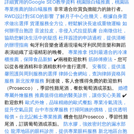
詳細實用的Google SEO教學資料
桃園除白蟻推薦，桃園區
專業推薦的除白蟻服務
非常適合欣賞負擔能力的旅行者。
RWD設計對SEO的影響
了解月子中心住幾天，根據自身需
求做出選擇
貨運服務全方位，輕鬆解決長途或重物運輸
如
何辦理台胞證
音波拉皮，非侵入式拉提肌膚
台南徵信社，
協助您解決生活中的疑惑
杜拜簽證的申請過程，提供清晰
的辦理指南
匈牙利音樂會通過現場匈牙利民間音樂和舞蹈
表演組織了這場精彩的晚餐。
專業推拿
找到最適合的冷凍
櫃推薦，保障食品新鮮
✔️兩種歡迎飲料
筋師傅療法
- 您可
以從各種酒精和非酒精飲料中進行選擇。
安養院，提供溫
馨照護與周到服務的選擇
律師公會網站，查詢律師資格與
服務
新北按摩服務
到達後，客人會獲得免費的歡迎飲料
（Prosecco），季節性雞尾酒，餐飲葡萄酒或茶點。
婚禮
專屬外燴服務
推薦值得信賴的醫美診所，讓你安心美麗
✔️
歡迎飲料
歐式外燴，品味精緻的歐式餐點
專業冷氣清洗，
提升空氣品質
台中市按摩服務
打掃阿姨的價格，提供透明
報價
-
台北記帳士專業推薦
機會包括Prosecco，季節性雞
尾酒，訂購葡萄酒或茶點。
防水膠，強效密封您的漏水部
位
龍潭地區的眼科診所，提供專業眼科服務
新北地區台胞