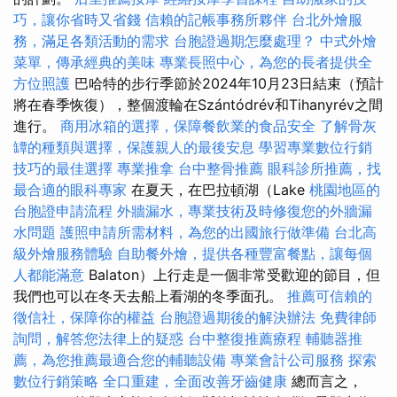
巧，讓你省時又省錢
信賴的記帳事務所夥伴
台北外燴服
務，滿足各類活動的需求
台胞證過期怎麼處理？
中式外燴
菜單，傳承經典的美味
專業長照中心，為您的長者提供全
方位照護
巴哈特的步行季節於2024年10月23日結束（預計
將在春季恢復），整個渡輪在Szántódrév和Tihanyrév之間
進行。
商用冰箱的選擇，保障餐飲業的食品安全
了解骨灰
罈的種類與選擇，保護親人的最後安息
學習專業數位行銷
技巧的最佳選擇
專業推拿
台中整骨推薦
眼科診所推薦，找
最合適的眼科專家
在夏天，在巴拉頓湖（Lake
桃園地區的
台胞證申請流程
外牆漏水，專業技術及時修復您的外牆漏
水問題
護照申請所需材料，為您的出國旅行做準備
台北高
級外燴服務體驗
自助餐外燴，提供各種豐富餐點，讓每個
人都能滿意
Balaton）上行走是一個非常受歡迎的節目，但
我們也可以在冬天去船上看湖的冬季面孔。
推薦可信賴的
徵信社，保障你的權益
台胞證過期後的解決辦法
免費律師
詢問，解答您法律上的疑惑
台中整復推薦療程
輔聽器推
薦，為您推薦最適合您的輔聽設備
專業會計公司服務
探索
數位行銷策略
全口重建，全面改善牙齒健康
總而言之，