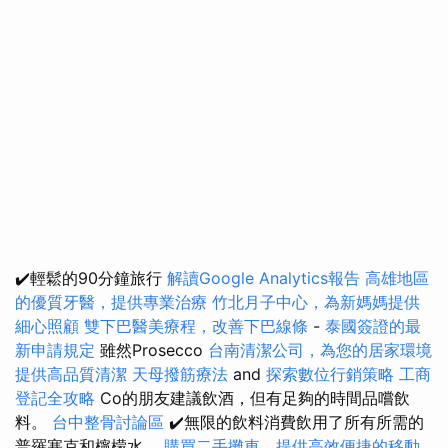
✔️輕鬆的90分鐘旅行
解讀Google Analytics報告
高雄地區
的優質牙醫，提供專業治療
竹北月子中心，為新媽媽提供
細心照顧
雙下巴醫美療程，改善下巴線條
-
泰國簽證的最
新申請規定
雖然Prosecco
台南清潔公司，為您的居家環境
提供高品質清潔
天母撥筋療法
and
探索數位行銷策略
工商
登記全攻略
Co的朋友建議飲酒，但有足夠的時間品嚐飲
料。
台中整骨討論區
✔️無限的飲料消費飲用了所有所需的
普羅塞克和檸檬水。
購買二手攤車，提供高效便捷的移動