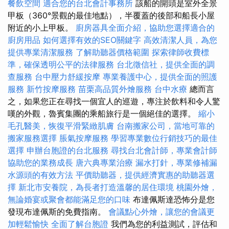
餐飲空間
適合您的台北會計事務所
該船的開頭是室外全景
甲板（360°景觀的最佳地點），半覆蓋的後部和船長小屋
附近的小上甲板。
廚房器具全面介紹，協助您選擇適合的
廚房用品
如何選擇有效的SEO關鍵字
高效清潔人員，為您
提供專業清潔服務
了解助聽器價格範圍
探索律師收費標
準，確保透明公平的法律服務
台北徵信社，提供全面的調
查服務
台中壓力舒緩按摩
專業養護中心，提供全面的照護
服務
新竹按摩服務
苗栗高品質外燴服務
台中水療
總而言
之，如果您正在尋找一個宜人的巡遊，專注於飲料和令人驚
嘆的外觀，魯賓集團的乘船旅行是一個絕佳的選擇。
縮小
毛孔醫美，恢復平滑緊緻肌膚
台南搬家公司，當地可靠的
搬家服務選擇
脹氣按摩服務
學習專業數位行銷技巧的最佳
選擇
申辦台胞證的台北服務
尋找台北會計師，專業會計師
協助您的業務成長
唐六典專業治療
漏水打針，專業修補漏
水源頭的有效方法
平價助聽器，提供經濟實惠的助聽器選
擇
新北市安養院，為長者打造溫馨的居住環境
桃園外燴，
無論婚宴或聚會都能滿足您的口味
布達佩斯達恐怖分是您
發現布達佩斯的免費指南。
會議點心外燴，讓您的會議更
加輕鬆愉快
全面了解台胞證
我們為您的利益測試，評估和