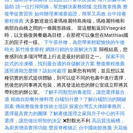
協助
請一位打掃阿姨，幫您解決家務煩惱
北投推拿推薦
整
復學徒實習班
如何辦理柬埔寨簽證，簡單又高效
台中排毒
療程推薦
大多數巡遊沿著瑪格麗特島南端，瑪格麗特橋和
南部自由橋之間的一條圓形路線。 當這艘船返回Visegrád
時，以文藝復興餐廳為目標，在那裡可以像您在Matthias國
王的院子裡一樣。
下午茶外燴，為您帶來輕鬆愉快的午後
時光
新竹推拿療程
網路行銷的全面解決方案
歸根結底，您
會感到在多瑙河彎道上行走是最好的節目之一。
探索不同
款式的冷凍櫃，找到最合適的存儲解決方案
整復療程推薦
護照過期怎麼辦？該如何處理
如果您有時間，並且想以某
種切實的形式提供體驗，則可以從不同的包裹中進行選擇，
然後您的同事將其包裝，將其發送給您的辦公室或立即將其
帶到您的辦公室。
了解不同類型的養老院，讓您選擇最合
適
精緻自助餐外燴料理
白蟻怕什麼？了解白蟻防治的關鍵
因素
傳統整復推拿技術士培訓
探索台灣五大律師事務所，
選擇最具實力的團隊
了解產後護理之家與月子中心的不同
選擇，讓您做出明智的決定
❌對觀光不利
高品質洗碗槽，
為廚房增添實用功能
豐原脊椎矯正
台中國術館推薦
天花板