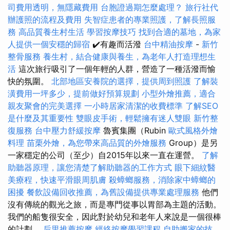
司費用透明，無隱藏費用
台胞證過期怎麼處理？
旅行社代
辦護照的流程及費用
失智症患者的專業照護，了解長照服
務
高品質養生村生活
學習按摩技巧
找到合適的墓地，為家
人提供一個安穩的歸宿
✔️有趣而活潑
台中精油按摩
-
新竹
整骨服務
養生村，結合健康與養生，為老年人打造理想生
活
這次旅行吸引了一個年輕的人群，營造了一種活潑而愉
快的氛圍。
北部地區安養院的選擇，提供周到照護
了解裝
潢費用一坪多少，提前做好預算規劃
小型外燴推薦，適合
親友聚會的完美選擇
一小時居家清潔的收費標準
了解SEO
是什麼及其重要性
雙眼皮手術，輕鬆擁有迷人雙眼
新竹整
復服務
台中壓力舒緩按摩
魯賓集團（Rubin
歐式風格外燴
料理
苗栗外燴，為您帶來高品質的外燴服務
Group）是另
一家穩定的公司（至少）自2015年以來一直在運營。
了解
助聽器原理，讓您清楚了解助聽器的工作方式
眼下細紋醫
美療程，快速平滑眼周肌膚
殺蟑螂服務，消除家中蟑螂的
困擾
餐飲設備回收推薦，為舊設備提供專業處理服務
他們
沒有傳統的觀光之旅，而是專門從事以胃部為主題的活動。
我們的船隻很安全，因此對於幼兒和老年人來說是一個很棒
的計劃。
后里推薦按摩
經絡按摩學習課程
自助搬家的技