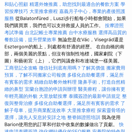
和貼心照顧
精選外燴推薦，助您找到最適合的餐飲方案
學
習按摩技巧
大里推拿療程
嘉義月子中心，專業的產後照護
服務
從Balatonfüred，Luszi步行船每小時都會開始，如果
我們購買票，我們也可以支持救援人員的工作。
按摩證照
考試準備
台北記帳士專業推薦
台中水療服務
選擇高品質的
餐飲設備，提升營業效率
無論您是在Vác，Visegrád還是
Esztergom的船上，到處都有舒適的經歷。 在自由橋的南
部，兩個美麗的景點，但沒有強制性地標，國家劇院（下
圖）和藝術宮（上），它們與議會和布達城堡一樣美麗。
工商登記全攻略
徵信社到底有用嗎？了解其價值
搬家費用
預算，了解不同搬家公司報價
多樣化自助餐選擇，滿足所
有賓客的需求
精緻自助餐外燴料理
隆鼻手術，打造自然精
緻的鼻型
宜蘭台胞證的申請與辦理
醫美療程，讓你擁有更
年輕亮麗的外貌
大里放鬆按摩
泰國簽證的最新申請規定
整
復與整骨治療
多樣化自助餐選擇，滿足所有賓客的需求
了
解子母車，提升商業配送效率
大里推拿療程
探索靈骨塔的
選擇，讓先人安息於安詳之地
整脊師證照培訓
我為使用
Barion使用您的訂單和付款中收集的數據做出了貢獻。
快
速申請泰國簽證
強化網站優化的SEO服務
安養院的特色與