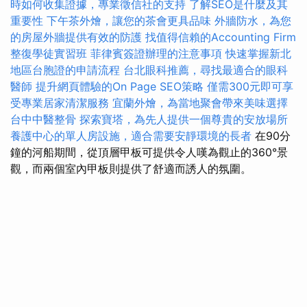
時如何收集證據，專業徵信社的支持
了解SEO是什麼及其
重要性
下午茶外燴，讓您的茶會更具品味
外牆防水，為您
的房屋外牆提供有效的防護
找值得信賴的Accounting Firm
整復學徒實習班
菲律賓簽證辦理的注意事項
快速掌握新北
地區台胞證的申請流程
台北眼科推薦，尋找最適合的眼科
醫師
提升網頁體驗的On Page SEO策略
僅需300元即可享
受專業居家清潔服務
宜蘭外燴，為當地聚會帶來美味選擇
台中中醫整骨
探索寶塔，為先人提供一個尊貴的安放場所
養護中心的單人房設施，適合需要安靜環境的長者
在90分
鐘的河船期間，從頂層甲板可提供令人嘆為觀止的360°景
觀，而兩個室內甲板則提供了舒適而誘人的氛圍。