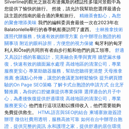
Silverline的觀光之旅在布達佩斯的標誌性多瑙河景觀中為
您提供了愉快的旅行。 然後，請允許我幫助您選擇最適合
該主題的指南的最合適的乘船旅行。
精緻茶會點心，為您
的聚會增添美味
我們的編輯委員會最後一次在2023年在
Balatonlelle舉行的春季帆船賽訪問了盧西。
士林推拿技術
護照代辦服務，快速有效的辦理方案
台中辦理台胞證的相
關事項
附近的眼科診所，方便您的視力保健
匈牙利的匈牙
利人和Öte的共同所有者由步行船和他們的員工領導。
舒適
又具設計感的客廳設計，完美融合美學與實用
牆壁漏水修
復，快速有效的牆面漏水處理
高雄地區的清潔公司，專業
服務更安心
專業助聽器服務，幫助您聽得更清楚
天母推拿
推薦
會議點心外燴，讓您的會議更加輕鬆愉快
提升網頁體
驗的On Page SEO策略
了解卡式台胞證的申請方式
台北牙
醫推薦，為你的口腔健康提供專業保障
選擇適合的月子中
心，為產後恢復提供舒適環境
高雄地區的清潔公司，專業
服務更安心
他們進行這項活動以獲得收入，他們需要能夠
免費提供救生。
HTML語言與SEO的結合
柬埔寨旅遊簽證
辦理
徵信社費用透明，服務高效可靠
如何在台中辦理台胞
證，提供完整的資訊
永和護理之家，提供舒適的居住環境