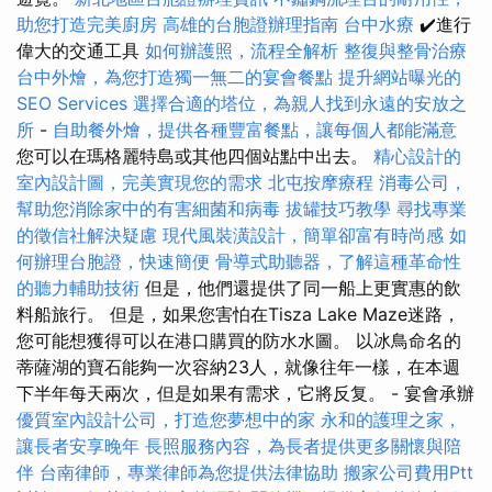
助您打造完美廚房
高雄的台胞證辦理指南
台中水療
✔️進行
偉大的交通工具
如何辦護照，流程全解析
整復與整骨治療
台中外燴，為您打造獨一無二的宴會餐點
提升網站曝光的
SEO Services
選擇合適的塔位，為親人找到永遠的安放之
所
-
自助餐外燴，提供各種豐富餐點，讓每個人都能滿意
您可以在瑪格麗特島或其他四個站點中出去。
精心設計的
室內設計圖，完美實現您的需求
北屯按摩療程
消毒公司，
幫助您消除家中的有害細菌和病毒
拔罐技巧教學
尋找專業
的徵信社解決疑慮
現代風裝潢設計，簡單卻富有時尚感
如
何辦理台胞證，快速簡便
骨導式助聽器，了解這種革命性
的聽力輔助技術
但是，他們還提供了同一船上更實惠的飲
料船旅行。 但是，如果您害怕在Tisza Lake Maze迷路，
您可能想獲得可以在港口購買的防水水圖。 以冰鳥命名的
蒂薩湖的寶石能夠一次容納23人，就像往年一樣，在本週
下半年每天兩次，但是如果有需求，它將反复。 - 宴會承辦
優質室內設計公司，打造您夢想中的家
永和的護理之家，
讓長者安享晚年
長照服務內容，為長者提供更多關懷與陪
伴
台南律師，專業律師為您提供法律協助
搬家公司費用Ptt