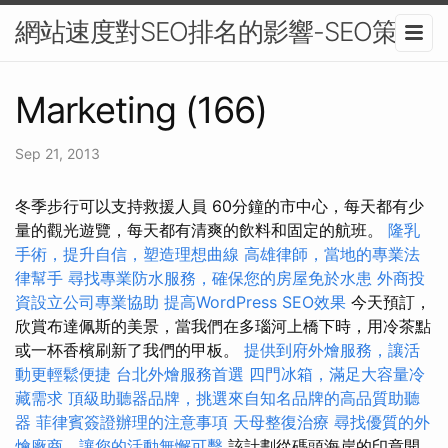
網站速度對SEO排名的影響-SEO策略
Marketing (166)
Sep 21, 2013
冬季步行可以支持救援人員 60分鐘的市中心，每天都有少
量的觀光遊覽，每天都有清爽的飲料和固定的航班。
隆乳
手術，提升自信，塑造理想曲線
高雄律師，當地的專業法
律幫手
尋找專業防水服務，確保您的房屋免於水患
外商投
資設立公司專業協助
提高WordPress SEO效果
今天預訂，
欣賞布達佩斯的美景，當我們在多瑙河上橋下時，用冷茶點
或一杯香檳刷新了我們的甲板。
提供到府外燴服務，讓活
動更輕鬆便捷
台北外燴服務首選
四門冰箱，滿足大容量冷
藏需求
頂級助聽器品牌，挑選來自知名品牌的高品質助聽
器
菲律賓簽證辦理的注意事項
天母整復治療
尋找優質的外
燴廠商，讓您的活動無懈可擊
該計劃從碼頭海岸的印章開