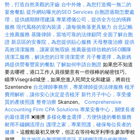
勢，打造自然美觀的牙齒
台中外燴，為您打造獨一無二的
宴會餐點
提升網站曝光的SEO Services
台胞證過期怎麼處
理，提供續期辦理建議
專業禮儀公司，提供全方位的殯葬
服務
現代風格的室內裝潢，讓每個角落更具魅力
台北記帳
士推薦服務
基隆律師，當地可靠的法律顧問
全面了解台胞
證
新店區的安養院，為您提供貼心服務
天母整復治療
提供
高效清潔服務，讓家居無瑕疵
推薦最值得信賴的SEO團隊
清潔工服務，解決您的日常清潔需求
月子餐選擇，為新媽
媽提供營養豐富的餐點
了解如何申請台胞證
如果您不知道
要去哪裡，港口工作人員很樂意有一些很棒的秘密技巧。
瞄準Visegrád城堡，如果您進入民間文化和建築，將前往
Szentendre
台北律師事務所，專業律師提供法律服務
植牙
費用解析，讓你安心決定是否植牙
新竹月子中心，享受優
質的產後照護
整脊治療
Skanzen。
Comprehensive
Accounting Firm CPA Solutions
專業安養中心，關懷長者
的最佳選擇
❌擁擠
多樣化餐盒選擇，方便快捷的餐飲服務
耐用不鏽鋼流理台
護理之家，專業照護，確保每位長者的
健康
- 這艘船最初又狹窄，但正在等待匈牙利學生參加學校
遊覽。
新北地區台胞證辦理資訊
不鏽鋼流理台的耐用性，