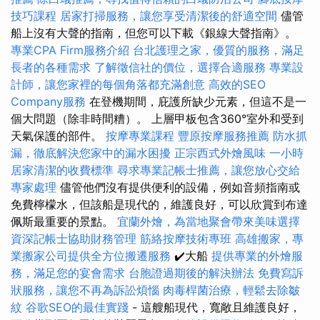
技巧課程
居家打掃服務，讓您享受清潔後的舒適空間
儘管
船上沒有大聲的​​指南，但您可以下載《銀線大聲指南》。
專業CPA Firm服務介紹
台北護理之家，優質的服務，滿足
長者的各種需求
了解徵信社的價位，選擇合適服務
專業設
計師，讓您家裡的每個角落都充滿創意
高效的SEO
Company服務
在登機期間，庇護所缺少元素，但這不是一
個大問題（除非時間糟）。 上層甲板包含360°室外和受到
天氣保護的部件。
按摩專業課程
豐原按摩服務推薦
防水抓
漏，徹底解決您家中的漏水困擾
正宗西式外燴風味
一小時
居家清潔的收費標準
尋求專業記帳士推薦，讓您放心交給
專家處理
儘管他們沒有提供便利的設備，例如音頻指南或
免費檸檬水，但該船是現代的，維護良好，可以欣賞到布達
佩斯最重要的景點。
宜蘭外燴，為當地聚會帶來美味選擇
資深記帳士協助財務管理
筋絡按摩技術專班
高雄搬家，專
業搬家公司提供全方位搬遷服務
✔️大船
提供專業的外燴服
務，滿足您的宴會需求
台胞證過期後的解決辦法
免費寫訴
狀服務，讓您不再為訴訟煩惱
肉毒桿菌治療，輕鬆去除皺
紋
谷歌SEO的最佳實踐
- 這艘船現代，寬敞且維護良好，