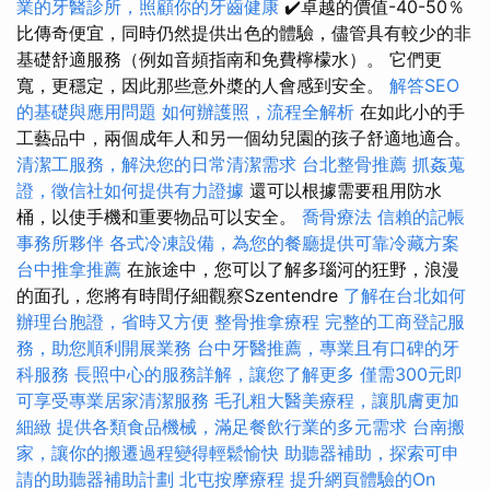
業的牙醫診所，照顧你的牙齒健康
✔️卓越的價值-40-50％
比傳奇便宜，同時仍然提供出色的體驗，儘管具有較少的非
基礎舒適服務（例如音頻指南和免費檸檬水）。 它們更
寬，更穩定，因此那些意外槳的人會感到安全。
解答SEO
的基礎與應用問題
如何辦護照，流程全解析
在如此小的手
工藝品中，兩個成年人和另一個幼兒園的孩子舒適地適合。
清潔工服務，解決您的日常清潔需求
台北整骨推薦
抓姦蒐
證，徵信社如何提供有力證據
還可以根據需要租用防水
桶，以使手機和重要物品可以安全。
喬骨療法
信賴的記帳
事務所夥伴
各式冷凍設備，為您的餐廳提供可靠冷藏方案
台中推拿推薦
在旅途中，您可以了解多瑙河的狂野，浪漫
的面孔，您將有時間仔細觀察Szentendre
了解在台北如何
辦理台胞證，省時又方便
整骨推拿療程
完整的工商登記服
務，助您順利開展業務
台中牙醫推薦，專業且有口碑的牙
科服務
長照中心的服務詳解，讓您了解更多
僅需300元即
可享受專業居家清潔服務
毛孔粗大醫美療程，讓肌膚更加
細緻
提供各類食品機械，滿足餐飲行業的多元需求
台南搬
家，讓你的搬遷過程變得輕鬆愉快
助聽器補助，探索可申
請的助聽器補助計劃
北屯按摩療程
提升網頁體驗的On