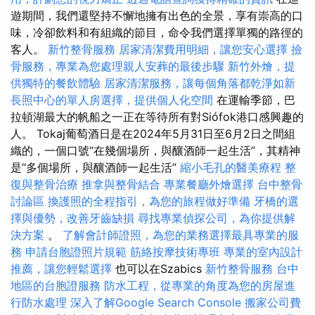
遊期間，我們還堅持不懈地擁有出色的全景，享有崇高的口
味，冷卻飲料和有組織的節目，命令我們選擇單獨的路徑的
客人。
新竹整骨服務
居家清潔費用明細，讓您安心選擇
撿
骨服務，專業為您處理親人安葬的最後步驟
新竹外燴，提
供獨特的餐飲體驗
居家清潔服務，讓每個角落都乾淨如新
長照中心的單人房選擇，提供個人化空間
在運輸季節，巴
拉頓湖最大的帆船之一正在等待所有對Siófok港口感興趣的
人。 Tokaj葡萄酒日是在2024年5月31日至6月2日之間組
織的，一個口號“在幾個場所，與釀酒師一起生活”，其精神
是“多個場所，與釀酒師一起生活”
縮小毛孔的醫美療程
整
復與整骨治療
推拿與整骨結合
專業餐廳外燴選擇
台中整骨
討論區
換護照的全程指引，為您的旅程做好準備
牙橋的選
擇與優勢，改善牙齒缺損
尋找專業偵探公司，為你提供解
決方案
。
了解會計師證照，為您的業務選擇最具專業的服
務
申請台胞證照片規範
筋絡按摩技術專班
專業的室內設計
推薦，讓您輕鬆選擇
也可以在Szabics
新竹整骨服務
台中
地區的台胞證服務
防水工程，從專業的角度為您的房屋進
行防水處理
深入了解Google Search Console
搬家公司費