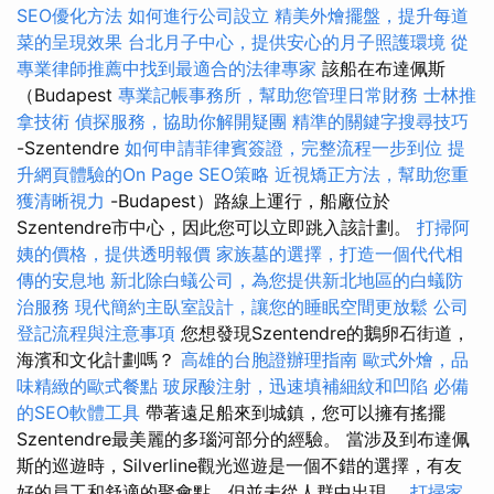
SEO優化方法
如何進行公司設立
精美外燴擺盤，提升每道
菜的呈現效果
台北月子中心，提供安心的月子照護環境
從
專業律師推薦中找到最適合的法律專家
該船在布達佩斯
（Budapest
專業記帳事務所，幫助您管理日常財務
士林推
拿技術
偵探服務，協助你解開疑團
精準的關鍵字搜尋技巧
-Szentendre
如何申請菲律賓簽證，完整流程一步到位
提
升網頁體驗的On Page SEO策略
近視矯正方法，幫助您重
獲清晰視力
-Budapest）路線上運行，船廠位於
Szentendre市中心，因此您可以立即跳入該計劃。
打掃阿
姨的價格，提供透明報價
家族墓的選擇，打造一個代代相
傳的安息地
新北除白蟻公司，為您提供新北地區的白蟻防
治服務
現代簡約主臥室設計，讓您的睡眠空間更放鬆
公司
登記流程與注意事項
您想發現Szentendre的鵝卵石街道，
海濱和文化計劃嗎？
高雄的台胞證辦理指南
歐式外燴，品
味精緻的歐式餐點
玻尿酸注射，迅速填補細紋和凹陷
必備
的SEO軟體工具
帶著遠足船來到城鎮，您可以擁有搖擺
Szentendre最美麗的多瑙河部分的經驗。 當涉及到布達佩
斯的巡遊時，Silverline觀光巡遊是一個不錯的選擇，有友
好的員工和舒適的聚會點，但並未從人群中出現。
打掃家