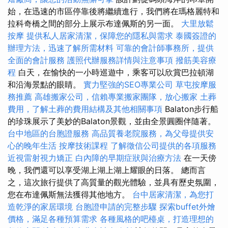
始，在迅速的市區停靠後將繼續進行，我們將在瑪格麗特和
拉科奇橋之間的部分上展示布達佩斯的另一面。
大里放鬆
按摩
提供私人居家清潔，保障您的隱私與需求
泰國簽證的
辦理方法，迅速了解所需材料
可靠的會計師事務所，提供
全面的會計服務
護照代辦服務詳情與注意事項
撥筋美容療
程
白天，在愉快的一小時巡遊中，乘客可以欣賞巴拉頓湖
和沿海景點的眼睛。
實力堅強的SEO專業公司
草屯按摩服
務推薦
高雄搬家公司，信賴專業搬家團隊，放心搬家
土葬
費用，了解土葬的費用結構及其他相關事項
Balaton步行船
的珍珠展示了美妙的Balaton景觀，並由全景圓圈伴隨著。
台中地區的台胞證服務
高品質養老院服務，為父母提供安
心的晚年生活
按摩技術課程
了解徵信公司提供的各項服務
近視雷射視力矯正
白內障的早期症狀與治療方法
在一天傍
晚，我們還可以享受湖上湖上湖上耀眼的日落。 總而言
之，這次旅行提供了高質量的觀光體驗，並具有歷史氛圍，
您在布達佩斯無法獲得其他地方。
台中居家清潔，為您打
造乾淨的家居環境
台胞證申請的完整步驟
探索buffet外燴
價格，滿足各種預算需求
各種風格的吧檯桌，打造理想的