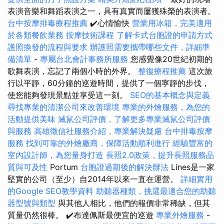
表演音樂和舞蹈表演之一，具有真實而屢獲殊榮的表演者。
台中按摩排毒療程推薦
✔️心情愉快
營業用冰箱，完美適用
於各類餐飲業務
按摩技術課程
了解卡式台胞證的申請方式
護照換發的流程與要求
辦護照需要攜帶哪些文件，詳細準
備清單
-
專屬台北會計事務所服務
您感覺像20世紀初期的
歌舞表演，忘記了兩個小時的外界。
整復療程推薦
這次旅
行以平靜，60分鐘的巡遊時間，提供了一個寧靜的步伐，
使您能夠發現景點並享受這一刻。
SEO的基本概念與定義
尋找專業的清潔公司來改善環境
專業的外燴服務，為您的
活動提供美味
滅鼠公司評價，了解更多專業滅鼠公司評價
與服務
高雄徵信社服務介紹，專業解決疑慮
台中排毒按摩
服務
找到可靠的外燴廠商，保障活動順利進行
經驗豐富的
室內設計師，為您量身打造
長照2.0政策，提升長照服務品
質與可及性
Portum
台胞證過期後的解決辦法
Lines是一家
堅實的公司（至少）自2014年以來一直在運營。
詳細實用
的Google SEO教學資料
助聽器種類，挑選最適合您的助聽
器型號與類型
與其他人相比，他們的報價非常稀缺，但其
質量仍然很棒。 ✔️布達佩斯最便宜的巡遊
專業外燴服務
-