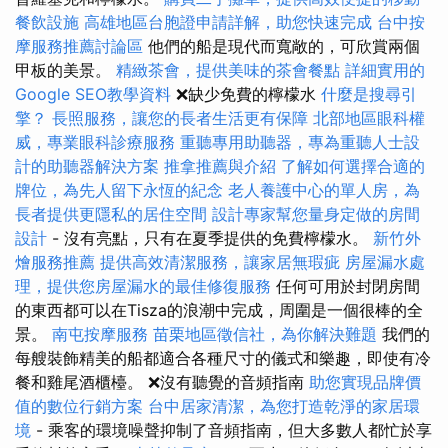
餐飲設施
高雄地區台胞證申請詳解，助您快速完成
台中按
摩服務推薦討論區
他們的船是現代而寬敞的，可欣賞兩個
甲板的美景。
精緻茶會，提供美味的茶會餐點
詳細實用的
Google SEO教學資料
❌缺少免費的檸檬水
什麼是搜尋引
擎？
長照服務，讓您的長者生活更有保障
北部地區眼科權
威，專業眼科診療服務
重聽專用助聽器，專為重聽人士設
計的助聽器解決方案
推拿推薦與介紹
了解如何選擇合適的
牌位，為先人留下永恆的紀念
老人養護中心的單人房，為
長者提供更隱私的居住空間
設計專家幫您量身定做的房間
設計
- 沒有亮點，只有在夏季提供的免費檸檬水。
新竹外
燴服務推薦
提供高效清潔服務，讓家居無瑕疵
房屋漏水處
理，提供您房屋漏水的最佳修復服務
任何可用於封閉房間
的東西都可以在Tisza的浪潮中完成，周圍是一個很棒的全
景。
南屯按摩服務
苗栗地區徵信社，為你解決難題
我們的
每艘裝飾精美的船都適合各種尺寸的儀式和樂趣，即使有冷
餐和雞尾酒櫃檯。 ❌沒有聽覺的音頻指南
助您實現品牌價
值的數位行銷方案
台中居家清潔，為您打造乾淨的家居環
境
- 乘客的環境噪聲抑制了音頻指南，但大多數人都忙於享