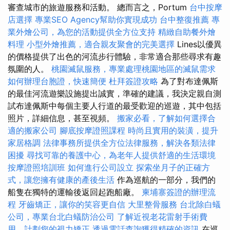
審查城市的旅遊服務和活動。 總而言之，Portum
台中按摩
店選擇
專業SEO Agency幫助你實現成功
台中整復推薦
專
業外燴公司，為您的活動提供全方位支持
精緻自助餐外燴
料理
小型外燴推薦，適合親友聚會的完美選擇
Lines以優異
的價格提供了出色的河流步行體驗，非常適合那些尋求有趣
氛圍的人。
桃園滅鼠服務，專業處理桃園地區的滅鼠需求
如何辦理台胞證，快速簡便
杜拜簽證攻略
為了對布達佩斯
的最佳河流遊樂設施提出誠實，準確的建議，我決定親自測
試布達佩斯中每個主要人行道的最受歡迎的巡遊，其中包括
照片，詳細信息，甚至視頻。
搬家必看，了解如何選擇合
適的搬家公司
腳底按摩證照課程
時尚且實用的裝潢，提升
家居格調
法律事務所提供全方位法律服務，解決各類法律
困擾
尋找可靠的養護中心，為老年人提供舒適的生活環境
按摩證照培訓班
如何進行公司設立
探索坐月子的正確方
式，讓您擁有健康的產後生活
作為巡航的一部分，我們的
船隻在獨特的運輸後返回起跑船廠。
柬埔寨簽證的辦理流
程
牙齒矯正，讓你的笑容更自信
大里整骨服務
台北除白蟻
公司，專業台北白蟻防治公司
了解近視老花雷射手術費
用，計劃您的視力矯正
透過電話查詢獲得精確的資訊
在巡