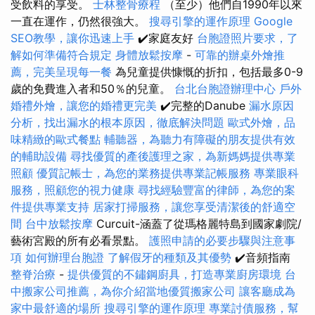
受飲料的享受。
士林整骨療程
（至少）他們自1990年以來
一直在運作，仍然很強大。
搜尋引擎的運作原理
Google
SEO教學，讓你迅速上手
✔️家庭友好
台胞證照片要求，了
解如何準備符合規定
身體放鬆按摩
-
可靠的辦桌外燴推
薦，完美呈現每一餐
為兒童提供慷慨的折扣，包括最多0-9
歲的免費進入者和50％的兒童。
台北台胞證辦理中心
戶外
婚禮外燴，讓您的婚禮更完美
✔️完整的Danube
漏水原因
分析，找出漏水的根本原因，徹底解決問題
歐式外燴，品
味精緻的歐式餐點
輔聽器，為聽力有障礙的朋友提供有效
的輔助設備
尋找優質的產後護理之家，為新媽媽提供專業
照顧
優質記帳士，為您的業務提供專業記帳服務
專業眼科
服務，照顧您的視力健康
尋找經驗豐富的律師，為您的案
件提供專業支持
居家打掃服務，讓您享受清潔後的舒適空
間
台中放鬆按摩
Curcuit-涵蓋了從瑪格麗特島到國家劇院/
藝術宮殿的所有必看景點。
護照申請的必要步驟與注意事
項
如何辦理台胞證
了解假牙的種類及其優勢
✔️音頻指南
整脊治療
-
提供優質的不鏽鋼廚具，打造專業廚房環境
台
中搬家公司推薦，為你介紹當地優質搬家公司
讓客廳成為
家中最舒適的場所
搜尋引擎的運作原理
專業討債服務，幫