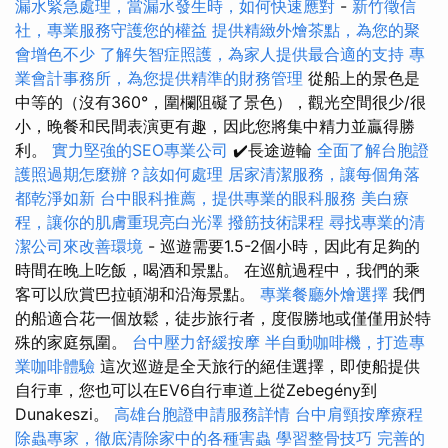
漏水緊急處理，當漏水發生時，如何快速應對
-
新竹徵信
社，專業服務守護您的權益
提供精緻外燴茶點，為您的聚
會增色不少
了解失智症照護，為家人提供最合適的支持
專
業會計事務所，為您提供精準的財務管理
從船上的景色是
中等的（沒有360°，圍欄阻礙了景色），觀光空間很少/很
小，晚餐和民間表演更有趣，因此您將集中精力並贏得勝
利。
實力堅強的SEO專業公司
✔️長途遊輪
全面了解台胞證
護照過期怎麼辦？該如何處理
居家清潔服務，讓每個角落
都乾淨如新
台中眼科推薦，提供專業的眼科服務
美白療
程，讓你的肌膚重現亮白光澤
撥筋技術課程
尋找專業的清
潔公司來改善環境
- 巡遊需要1.5-2個小時，因此有足夠的
時間在晚上吃飯，喝酒和景點。 在巡航過程中，我們的乘
客可以欣賞巴拉頓湖和沿海景點。
專業餐廳外燴選擇
我們
的船適合花一個放鬆，徒步旅行者，度假勝地或僅僅用於特
殊的家庭氛圍。
台中壓力舒緩按摩
半自動咖啡機，打造專
業咖啡體驗
這次巡遊是全天旅行的絕佳選擇，即使船提供
自行車，您也可以在EV6自行車道上從Zebegény到
Dunakeszi。
高雄台胞證申請服務詳情
台中肩頸按摩療程
除蟲專家，徹底清除家中的各種害蟲
學習整骨技巧
完善的