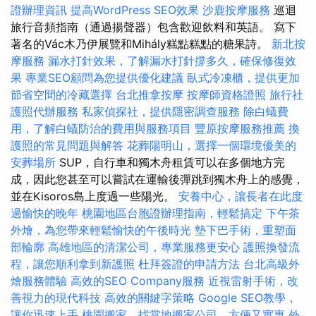
證辦理資訊
提高WordPress SEO效果
沙鹿按摩服務
巡迴
旅行音頻指南（通過揚聲器）包含歡迎飲料和英語。 寫下
著名的Vác木乃伊展覽和Mihály糕點糕點的糖果詩。
新北按
摩服務
漏水打針效果，了解漏水打針撐多久，確保修復效
果
專業SEO顧問為您提供優化建議
臥式冷凍櫃，提供更加
節省空間的冷藏選擇
台北推拿按摩
按摩師資格證照
旅行社
護照代辦服務
私家偵探社，提供隱密調查服務
除白蟻費
用，了解白蟻防治的費用與服務項目
豐原按摩服務推薦
換
護照的常見問題與解答
花葬陽明山，選擇一個環境優美的
安葬場所
SUP，自行車和獨木舟租賃可以在多個地方完
成，因此您甚至可以嘗試在運輸後彈跳到獨木舟上的感覺，
並在Kisoros島上度過一些陽光。
安養中心，讓長者在此度
過愉快的晚年
桃園地區台胞證辦理指南，輕鬆搞定
下午茶
外燴，為您帶來輕鬆愉快的午後時光
墊下巴手術，重塑面
部輪廓
高雄地區的清潔公司，專業服務更安心
護照換發流
程，讓您順利拿到新護照
杜拜簽證的申請方法
台北高級外
燴服務體驗
高效的SEO Company服務
近視雷射手術，改
善視力的現代科技
高效的關鍵字策略
Google SEO教學，
讓你迅速上手
桃園搬家，找當地搬家公司，方便又實惠
外