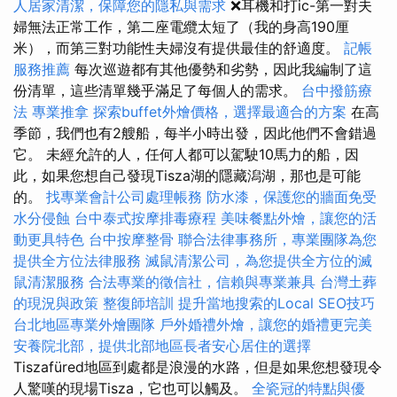
人居家清潔，保障您的隱私與需求
❌耳機和打ic-第一對夫
婦無法正常工作，第二座電纜太短了（我的身高190厘
米），而第三對功能性夫婦沒有提供最佳的舒適度。
記帳
服務推薦
每次巡遊都有其他優勢和劣勢，因此我編制了這
份清單，這些清單幾乎滿足了每個人的需求。
台中撥筋療
法
專業推拿
探索buffet外燴價格，選擇最適合的方案
在高
季節，我們也有2艘船，每半小時出發，因此他們不會錯過
它。 未經允許的人，任何人都可以駕駛10馬力的船，因
此，如果您想自己發現Tisza湖的隱藏潟湖，那也是可能
的。
找專業會計公司處理帳務
防水漆，保護您的牆面免受
水分侵蝕
台中泰式按摩排毒療程
美味餐點外燴，讓您的活
動更具特色
台中按摩整骨
聯合法律事務所，專業團隊為您
提供全方位法律服務
滅鼠清潔公司，為您提供全方位的滅
鼠清潔服務
合法專業的徵信社，信賴與專業兼具
台灣土葬
的現況與政策
整復師培訓
提升當地搜索的Local SEO技巧
台北地區專業外燴團隊
戶外婚禮外燴，讓您的婚禮更完美
安養院北部，提供北部地區長者安心居住的選擇
Tiszafüred地區到處都是浪漫的水路，但是如果您想發現令
人驚嘆的現場Tisza，它也可以觸及。
全瓷冠的特點與優