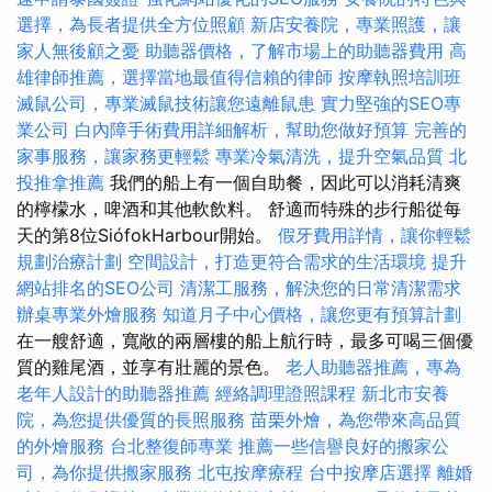
選擇，為長者提供全方位照顧
新店安養院，專業照護，讓
家人無後顧之憂
助聽器價格，了解市場上的助聽器費用
高
雄律師推薦，選擇當地最值得信賴的律師
按摩執照培訓班
滅鼠公司，專業滅鼠技術讓您遠離鼠患
實力堅強的SEO專
業公司
白內障手術費用詳細解析，幫助您做好預算
完善的
家事服務，讓家務更輕鬆
專業冷氣清洗，提升空氣品質
北
投推拿推薦
我們的船上有一個自助餐，因此可以消耗清爽
的檸檬水，啤酒和其他軟飲料。 舒適而特殊的步行船從每
天的第8位SiófokHarbour開始。
假牙費用詳情，讓你輕鬆
規劃治療計劃
空間設計，打造更符合需求的生活環境
提升
網站排名的SEO公司
清潔工服務，解決您的日常清潔需求
辦桌專業外燴服務
知道月子中心價格，讓您更有預算計劃
在一艘舒適，寬敞的兩層樓的船上航行時，最多可喝三個優
質的雞尾酒，並享有壯麗的景色。
老人助聽器推薦，專為
老年人設計的助聽器推薦
經絡調理證照課程
新北市安養
院，為您提供優質的長照服務
苗栗外燴，為您帶來高品質
的外燴服務
台北整復師專業
推薦一些信譽良好的搬家公
司，為你提供搬家服務
北屯按摩療程
台中按摩店選擇
離婚