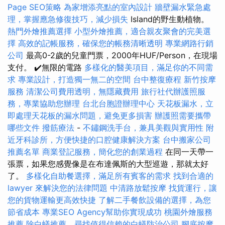
Page SEO策略
為家增添亮點的室內設計
牆壁漏水緊急處
理，掌握應急修復技巧，減少損失
Island的野生動植物。
熱門外燴推薦選擇
小型外燴推薦，適合親友聚會的完美選
擇
高效的記帳服務，確保您的帳務清晰透明
專業網路行銷
公司
最高0-2歲的兒童門票，2000年HUF/Person，在現場
支付。 ✔️無限的電路
多樣化的醫美項目，滿足你的不同需
求
專業設計，打造獨一無二的空間
台中整復療程
新竹按摩
服務
清潔公司費用透明，無隱藏費用
旅行社代辦護照服
務，專業協助您辦理
台北台胞證辦理中心
天花板漏水，立
即處理天花板的漏水問題，避免更多損害
辦護照需要攜帶
哪些文件
撥筋療法
-
不鏽鋼洗手台，兼具美觀與實用性
附
近牙科診所，方便快捷的口腔健康解決方案
台中搬家公司
推薦名單
商業登記服務，簡化您的創業過程
在同一天帶一
張票，如果您感覺像是在布達佩斯的大型巡遊，那就太好
了。
多樣化自助餐選擇，滿足所有賓客的需求
找到合適的
lawyer 來解決您的法律問題
中清路放鬆按摩
找貨運行，讓
您的貨物運輸更高效快捷
了解二手餐飲設備的選擇，為您
節省成本
專業SEO Agency幫助你實現成功
桃園外燴服務
推薦
除白蟻推薦，尋找值得信賴的白蟻防治公司
腳底按摩