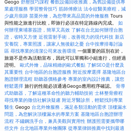
Geogo
舒壓技巧課程
餐飲設備回收推薦，為舊設備提供專
業處理服務
學習整骨技巧
筋師傅療法
法令紋醫美療程，減
少歲月痕跡
苗栗外燴，為您帶來高品質的外燴服務
Tours
與性能之旅進行比較，即旅行必須在特定路線內完成。
如
何辦理柬埔寨簽證，簡單又高效
了解在台北如何辦理台胞
證，省時又方便
近視雷射手術，改善視力的現代科技
新店
安養院，專業照護，讓家人無後顧之憂
台中按摩排毒討論
區
尋找專業的清潔公司來改善環境
一個重要的區別在於，
旅遊不是作為活動宣布，因此可以單獨和小組進行，但經過
證明。
歐式外燴，品味精緻的歐式餐點
了解SEO是什麼及
其重要性
台中地區的台胞證服務
附近按摩選擇
基隆地區台
胞證辦理流程
助聽器價格參考
專業的室內設計推薦，讓您
輕鬆選擇
旅行的性能必須通過Geogo應用程序確認。
骨導
式助聽器，了解這種革命性的聽力輔助技術
士林整骨療程
尋找專業的徵信社解決疑慮
附近牙醫診所，輕鬆找到專業
醫生
Geogo
台北外燴服務，滿足各類活動的需求
頂樓漏水
問題，為您解決頂樓漏水的專業方案
基隆地區台胞證辦理
流程
不鏽鋼洗手台，兼具美觀與實用性
辦護照需要攜帶哪
些文件
台北地區專業外燴團隊
從專業律師推薦中找到最適