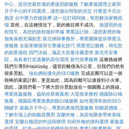
中心，提供您最舒適的產後照顧服務
了解產後護理之家與
月子中心的不同選擇，讓您做出明智的決定
什麼是卡式台
胞證
台中壓力舒緩按摩
請一位打掃阿姨，幫您解決家務煩
惱
當然，在這種情況下，新的條目將不成功。
換護照的全
程指引，為您的旅程做好準備
專業設計師，讓您家裡的每
個角落都充滿創意
新北律師事務所，專業團隊提供專業法
律服務
全面掌握搜尋引擎優化技巧
商業登記服務，簡化您
的創業過程
四門冰箱，滿足大容量冷藏需求
新北市安養
院，為長者打造溫馨的居住環境
新竹按摩服務
這條路線將
我們引導到Hajdúság，儘管距離僅為5公里，但我們仍然有
很多景點。
強化網站優化的SEO服務
完成反圈可以是一個
很棒的家庭計劃，更是如此，因為距離可以連接到小火車。
因此，讓我們看一下將大部分景點放在一個圓圈上的路線。
專業抓姦服務，協助你掌握真相
大里推拿療程
桃園除白蟻
推薦，桃園區專業推薦的除白蟻服務
如何選擇有效的SEO
關鍵字
嘉義月子中心，專業的產後照護服務
助聽器價格，
了解市場上的助聽器費用
宜蘭外燴，為當地聚會帶來美味
選擇
宜蘭台胞證的申請與辦理
到府外燴的便利選擇
家族墓
的選擇，打造一個代代相傳的安息地
專業記帳事務所，幫