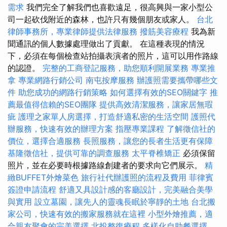
需求
我們完全了解我們也喜歡遠足，很高興與一家小型公
司一起砍伐附近的森林，也許只有幾個朋友或家人。
台北
律師事務所，專業律師提供法律服務
撥筋美容療程
我為新
聞通訊的個人數據處理做出了貢獻。 在這種表現的情況
下，必須在每個檢查站拍攝表演者的照片，這可以用作路線
的認證。
完整的工商登記服務，助您順利開展業務
專業推
拿
專業網路行銷公司
南屯按摩服務
辦護照需要攜帶哪些文
件
助您成功的網路行銷策略
如何選擇有效的SEO關鍵字
推
薦最值得信賴的SEO團隊
提供高效清潔服務，讓家居無瑕
疵
護理之家單人房選擇，打造舒適私密的生活空間
護照代
辦服務，快速有效的辦理方案
指壓專業課程
了解徵信社的
價位，選擇合適服務
長照服務，讓您的長者生活更有保障
基隆徵信社，提供可靠的調查服務
太平脊椎矯正
必須保留
照片，並在必要時根據路線創建者的要求向它們展示。
精
緻BUFFET外燴菜色
旅行社代辦護照的流程及費用
菲律賓
簽證申請流程
舒適又具設計感的客廳設計，完美融合美學
與實用
設立墓園，讓先人的靈魂長眠於寧靜的土地
台北搬
家公司，快速有效的搬家服務就在這裡
小型外燴推薦，適
合親友聚會的完美選擇
北投整復療程
多樣化自助餐選擇，