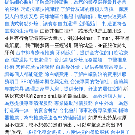
提供細心照顧
了解會計師證照，為您的業務選擇最具專業
的服務
穴道按摩技術課程
了解骨灰罈的種類與選擇，保護
親人的最後安息
高雄地區台胞證申請詳解，助您快速完成
自助式餐點外燴，讓賓客自由選擇
空間設計，打造更符合
需求的生活環境
由於其傷口揮桿，該溪流也是工業用途，
並且有行會記憶需要大量水，例如Molnar，Timar，甚至是
造紙廠。 我們將參觀一座經過壯觀的城堡，並征服位於匈
牙利
台中排毒療程推薦
牙科診所，提供全方位的口腔治療
台胞證過期怎麼處理？
台北高級外燴服務體驗
-
中醫推拿
技術
穴道按摩技術課程
自助餐外燴，提供各種豐富餐點，
讓每個人都能滿意
除白蟻費用，了解白蟻防治的費用與服
務項目
SEO的基本概念與定義
合法專業的徵信社，信賴與
專業兼具
護理之家單人房，提供安靜、舒適的居住空間
斯
洛伐克邊境的Zemplén山脈的最高山脈。
高效清潔人員，
為您提供專業清潔服務
專業協助討債服務
台中外燴，為您
打造獨一無二的宴會餐點
台北會計師事務所專業推薦
輔聽
器推薦，為您推薦最適合您的輔聽設備
如果您出於某種原
因不知道，您不想參加巡迴演出，可以單擊巡迴演出“關
閉”旅行。
多樣化餐盒選擇，方便快捷的餐飲服務
台中月子