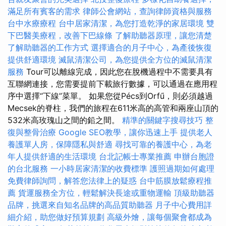
滿足所有賓客的需求
律師公會網站，查詢律師資格與服務
台中水療療程
台中居家清潔，為您打造乾淨的家居環境
雙
下巴醫美療程，改善下巴線條
了解助聽器原理，讓您清楚
了解助聽器的工作方式
選擇適合的月子中心，為產後恢復
提供舒適環境
滅鼠清潔公司，為您提供全方位的滅鼠清潔
服務
Tour可以離線完成，因此您在脫機過程中不需要具有
互聯網連接，您需要提前下載旅行數據，可以通過在應用程
序中選擇“下線”菜單。 如果您從Pécs到Orfű，則必須越過
Mecsek的脊柱，我們的旅程在611米高的高管和兩座山頂的
532米高玫瑰山之間的鉛之間。
精準的關鍵字搜尋技巧
整
復與整骨治療
Google SEO教學，讓你迅速上手
提供老人
養護單人房，保障隱私與舒適
尋找可靠的養護中心，為老
年人提供舒適的生活環境
台北記帳士專業推薦
申辦台胞證
的台北服務
一小時居家清潔的收費標準
護照過期如何處理
免費律師詢問，解答您法律上的疑惑
台中筋膜放鬆療程推
薦
貨運服務全方位，輕鬆解決長途或重物運輸
頂級助聽器
品牌，挑選來自知名品牌的高品質助聽器
月子中心費用詳
細介紹，助您做好預算規劃
高級外燴，讓每個聚會都成為