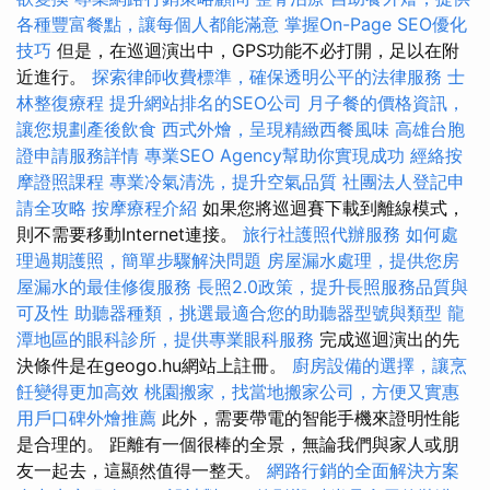
各種豐富餐點，讓每個人都能滿意
掌握On-Page SEO優化
技巧
但是，在巡迴演出中，GPS功能不必打開，足以在附
近進行。
探索律師收費標準，確保透明公平的法律服務
士
林整復療程
提升網站排名的SEO公司
月子餐的價格資訊，
讓您規劃產後飲食
西式外燴，呈現精緻西餐風味
高雄台胞
證申請服務詳情
專業SEO Agency幫助你實現成功
經絡按
摩證照課程
專業冷氣清洗，提升空氣品質
社團法人登記申
請全攻略
按摩療程介紹
如果您將巡迴賽下載到離線模式，
則不需要移動Internet連接。
旅行社護照代辦服務
如何處
理過期護照，簡單步驟解決問題
房屋漏水處理，提供您房
屋漏水的最佳修復服務
長照2.0政策，提升長照服務品質與
可及性
助聽器種類，挑選最適合您的助聽器型號與類型
龍
潭地區的眼科診所，提供專業眼科服務
完成巡迴演出的先
決條件是在geogo.hu網站上註冊。
廚房設備的選擇，讓烹
飪變得更加高效
桃園搬家，找當地搬家公司，方便又實惠
用戶口碑外燴推薦
此外，需要帶電的智能手機來證明性能
是合理的。 距離有一個很棒的全景，無論我們與家人或朋
友一起去，這顯然值得一整天。
網路行銷的全面解決方案