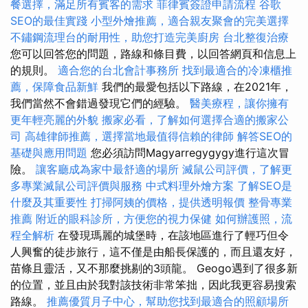
餐選擇，滿足所有賓客的需求
菲律賓簽證申請流程
谷歌
SEO的最佳實踐
小型外燴推薦，適合親友聚會的完美選擇
不鏽鋼流理台的耐用性，助您打造完美廚房
台北整復治療
您可以回答您的問題，路線和條目費，以回答網頁和信息上
的規則。
適合您的台北會計事務所
找到最適合的冷凍櫃推
薦，保障食品新鮮
我們的最愛包括以下路線，在2021年，
我們當然不會錯過發現它們的經驗。
醫美療程，讓你擁有
更年輕亮麗的外貌
搬家必看，了解如何選擇合適的搬家公
司
高雄律師推薦，選擇當地最值得信賴的律師
解答SEO的
基礎與應用問題
您必須訪問Magyarregygygy進行這次冒
險。
讓客廳成為家中最舒適的場所
滅鼠公司評價，了解更
多專業滅鼠公司評價與服務
中式料理外燴方案
了解SEO是
什麼及其重要性
打掃阿姨的價格，提供透明報價
整骨專業
推薦
附近的眼科診所，方便您的視力保健
如何辦護照，流
程全解析
在發現瑪麗的城堡時，在該地區進行了輕巧但令
人興奮的徒步旅行，這不僅是由船長保護的，而且還友好，
苗條且靈活，又不那麼挑剔的3頭龍。 Geogo遇到了很多新
的位置，並且由於我對該技術非常笨拙，因此我更容易搜索
路線。
推薦優質月子中心，幫助您找到最適合的照顧場所