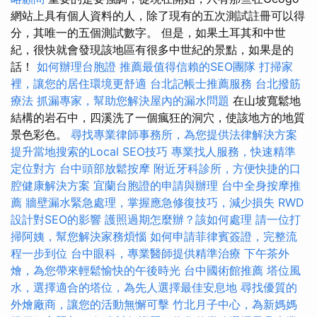
網站上具有個人資料的人，除了現有的五次測試註冊可以得
分，其唯一的五個測試數字。 但是，如果土耳其和中世
紀，很快就會發現該地區有很多中世紀的景點，如果是的
話！
如何辦理台胞證
推薦最值得信賴的SEO團隊
打掃家
裡，讓您的居住環境更舒適
台北記帳士推薦服務
台北撥筋
療法
抓漏專家，幫助您解決屋內的漏水問題
在山坡寬鬆地
結構的岩石中，四溪洗了一個瘋狂的洞穴，使該地方的地質
景色彩色。
尋找專業律師事務所，為您提供法律解決方案
提升當地搜索的Local SEO技巧
專業找人服務，快速精準
定位對方
台中頭部放鬆按摩
附近牙科診所，方便快捷的口
腔健康解決方案
宜蘭台胞證的申請與辦理
台中全身按摩推
薦
牆壁漏水緊急處理，掌握應急修復技巧，減少損失
RWD
設計對SEO的影響
護照過期怎麼辦？該如何處理
請一位打
掃阿姨，幫您解決家務煩惱
如何申請菲律賓簽證，完整流
程一步到位
台中眼科，專業醫師提供精準治療
下午茶外
燴，為您帶來輕鬆愉快的午後時光
台中國術館推薦
塔位風
水，選擇適合的塔位，為先人選擇最佳安息地
尋找優質的
外燴廠商，讓您的活動無懈可擊
竹北月子中心，為新媽媽