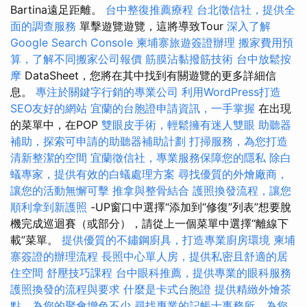
Bartina遠足距離。
台中整復推薦療程
台北徵信社，提供全
面的調查服務
單擊遊覽遊覽，這將導致Tour
深入了解
Google Search Console
柬埔寨旅遊簽證辦理
搬家費用預
算，了解不同搬家公司報價
筋膜沾黏撥筋技術
台中放鬆按
摩
DataSheet，您將在其中找到有關遊覽的更多詳細信
息。
專注於關鍵字行銷的專業公司
利用WordPress打造
SEO友好的網站
宜蘭的台胞證申請資訊，一手掌握
在出現
的菜單中，在POP
雙眼皮手術，輕鬆擁有迷人雙眼
助聽器
補助，探索可申請的助聽器補助計劃
打掃服務，為您打造
清新整潔的空間
宜蘭徵信社，專業服務保障您的隱私
除白
蟻專家，提供有效的白蟻處理方案
尋找優質的外燴廠商，
讓您的活動無懈可擊
推拿與整骨結合
護照換發流程，讓您
順利拿到新護照
-UP窗口中選擇“添加到“修復”列表”想要脫
機完成巡迴賽（或部分），請從上一個菜單中選擇“離線下
載”菜單。
提供優質的不鏽鋼廚具，打造專業廚房環境
柬埔
寨簽證的辦理流程
長照中心單人房，提供私密且舒適的居
住空間
舒壓技巧課程
台中眼科推薦，提供專業的眼科服務
護照換發的流程與要求
什麼是卡式台胞證
提供精緻外燴茶
點，為您的聚會增色不少
尋找專業的記帳士事務所，為您