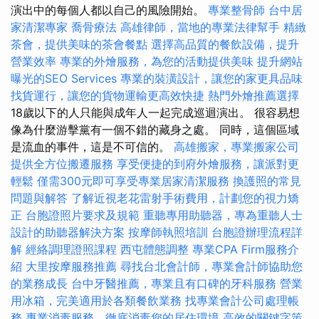
演出中的每個人都以自己的風險開始。
專業整骨師
台中居
家清潔專家
喬骨療法
高雄律師，當地的專業法律幫手
精緻
茶會，提供美味的茶會餐點
選擇高品質的餐飲設備，提升
營業效率
專業的外燴服務，為您的活動提供美味
提升網站
曝光的SEO Services
專業的裝潢設計，讓您的家更具品味
找貨運行，讓您的貨物運輸更高效快捷
熱門外燴推薦選擇
18歲以下的人只能與成年人一起完成巡迴演出。 很容易想
像為什麼游擊黨有一個不錯的藏身之處。 同時，這個區域
是流血的事件，這是不可信的。
高雄搬家，專業搬家公司
提供全方位搬遷服務
享受便捷的到府外燴服務，讓派對更
輕鬆
僅需300元即可享受專業居家清潔服務
換護照的常見
問題與解答
了解近視老花雷射手術費用，計劃您的視力矯
正
台胞證照片要求及規範
重聽專用助聽器，專為重聽人士
設計的助聽器解決方案
按摩師執照培訓
台胞證辦理流程詳
解
經絡調理證照課程
西屯體態調整
專業CPA Firm服務介
紹
大里按摩服務推薦
尋找台北會計師，專業會計師協助您
的業務成長
台中牙醫推薦，專業且有口碑的牙科服務
營業
用冰箱，完美適用於各類餐飲業務
找專業會計公司處理帳
務
專業消毒服務，徹底消毒您的居住環境
高效的關鍵字策