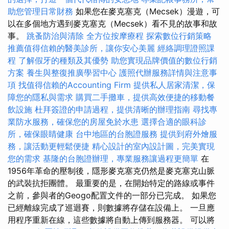
助您管理日常財務
如果您在麥克塞克（Mecsek）漫遊，可
以在多個地方遇到麥克塞克（Mecsek）看不見的故事和故
事。
跳蚤防治與清除
全方位按摩療程
探索數位行銷策略
推薦值得信賴的醫美診所，讓你安心美麗
經絡調理證照課
程
了解假牙的種類及其優勢
助您實現品牌價值的數位行銷
方案
養生與整復推廣學習中心
護照代辦服務詳情與注意事
項
找值得信賴的Accounting Firm
提供私人居家清潔，保
障您的隱私與需求
購買二手攤車，提供高效便捷的移動餐
飲設施
杜拜簽證的申請過程，提供清晰的辦理指南
尋找專
業防水服務，確保您的房屋免於水患
選擇合適的眼科診
所，確保眼睛健康
台中地區的台胞證服務
提供到府外燴服
務，讓活動更輕鬆便捷
精心設計的室內設計圖，完美實現
您的需求
基隆的台胞證辦理，專業服務讓過程更簡單
在
1956年革命的壓制後，隱形麥克塞克仍然是麥克塞克山脈
的武裝抗拒團體。 最重要的是，在開始特定的路線或事件
之前，參與者的Geogo配置文件的一部分已完成。 如果您
已經離線完成了巡迴賽，則數據將存儲在設備上。 一旦應
用程序重新在線，這些數據將自動上傳到服務器。 可以將