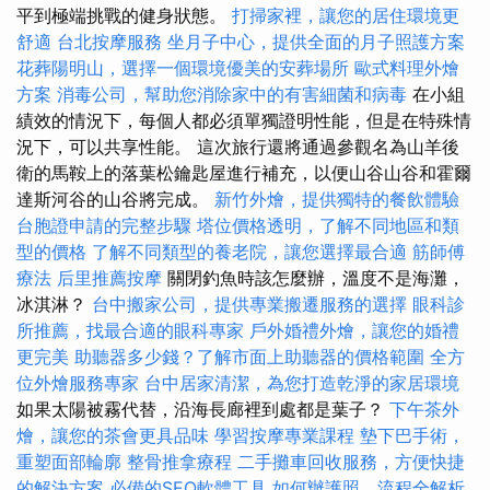
平到極端挑戰的健身狀態。
打掃家裡，讓您的居住環境更
舒適
台北按摩服務
坐月子中心，提供全面的月子照護方案
花葬陽明山，選擇一個環境優美的安葬場所
歐式料理外燴
方案
消毒公司，幫助您消除家中的有害細菌和病毒
在小組
績效的情況下，每個人都必須單獨證明性能，但是在特殊情
況下，可以共享性能。 這次旅行還將通過參觀名為山羊後
衛的馬鞍上的落葉松鑰匙屋進行補充，以便山谷山谷和霍爾
達斯河谷的山谷將完成。
新竹外燴，提供獨特的餐飲體驗
台胞證申請的完整步驟
塔位價格透明，了解不同地區和類
型的價格
了解不同類型的養老院，讓您選擇最合適
筋師傅
療法
后里推薦按摩
關閉釣魚時該怎麼辦，溫度不是海灘，
冰淇淋？
台中搬家公司，提供專業搬遷服務的選擇
眼科診
所推薦，找最合適的眼科專家
戶外婚禮外燴，讓您的婚禮
更完美
助聽器多少錢？了解市面上助聽器的價格範圍
全方
位外燴服務專家
台中居家清潔，為您打造乾淨的家居環境
如果太陽被霧代替，沿海長廊裡到處都是葉子？
下午茶外
燴，讓您的茶會更具品味
學習按摩專業課程
墊下巴手術，
重塑面部輪廓
整骨推拿療程
二手攤車回收服務，方便快捷
的解決方案
必備的SEO軟體工具
如何辦護照，流程全解析