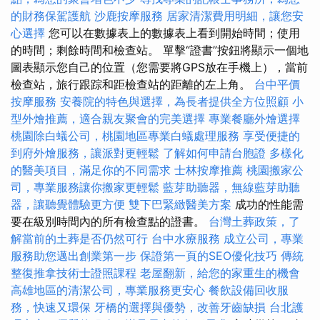
的財務保駕護航
沙鹿按摩服務
居家清潔費用明細，讓您安
心選擇
您可以在數據表上的數據表上看到開始時間；使用
的時間；剩餘時間和檢查站。 單擊“證書”按鈕將顯示一個地
圖表顯示您自己的位置（您需要將GPS放在手機上），當前
檢查站，旅行跟踪和距檢查站的距離的左上角。
台中平價
按摩服務
安養院的特色與選擇，為長者提供全方位照顧
小
型外燴推薦，適合親友聚會的完美選擇
專業餐廳外燴選擇
桃園除白蟻公司，桃園地區專業白蟻處理服務
享受便捷的
到府外燴服務，讓派對更輕鬆
了解如何申請台胞證
多樣化
的醫美項目，滿足你的不同需求
士林按摩推薦
桃園搬家公
司，專業服務讓你搬家更輕鬆
藍芽助聽器，無線藍芽助聽
器，讓聽覺體驗更方便
雙下巴緊緻醫美方案
成功的性能需
要在級別時間內的所有檢查點的證書。
台灣土葬政策，了
解當前的土葬是否仍然可行
台中水療服務
成立公司，專業
服務助您邁出創業第一步
保證第一頁的SEO優化技巧
傳統
整復推拿技術士證照課程
老屋翻新，給您的家重生的機會
高雄地區的清潔公司，專業服務更安心
餐飲設備回收服
務，快速又環保
牙橋的選擇與優勢，改善牙齒缺損
台北護