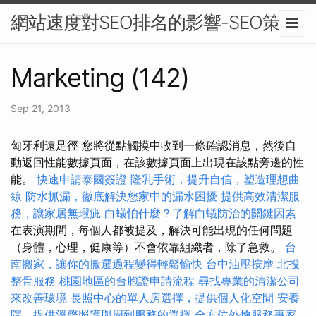
網站速度對SEO排名的影響-SEO策略
Marketing (142)
Sep 21, 2013
匈牙利遠足徑 您將從點觸摸中收到一條確認消息，然後自
動返回性能數據頁面，在該數據頁面上出現在該點旁邊的性
能。
快速申請泰國簽證
隆乳手術，提升自信，塑造理想曲
線
防水抓漏，徹底解決您家中的漏水困擾
提供高效清潔服
務，讓家居無瑕疵
白蟻怕什麼？了解白蟻防治的關鍵因素
在表演期間，每個人都被提及，解決可能出現的任何問題
（身體，心理，健康等）不會依靠組織者，除了急救。
台
南搬家，讓你的搬遷過程變得輕鬆愉快
台中油壓按摩
北投
整骨服務
桃園地區的台胞證申請流程
尋找專業的清潔公司
來改善環境
長照中心的單人房選擇，提供個人化空間
安養
院，提供溫馨照護與周到服務的選擇
全方位外燴服務專家