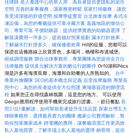
佳律師
老人養護中心的單人房，為長者提供更隱私的居住
空間
完善的家事服務，讓家務更輕鬆
居家打掃服務，讓您
享受清潔後的舒適空間
按摩學徒實習
台北推拿按摩
各式冷
凍設備，為您的餐廳提供可靠冷藏方案
嘉義地區的徵信公
司，專業可靠
平價助聽器，提供經濟實惠的助聽器選擇
了
解裝潢費用一坪多少，提前做好預算規劃
漏水打針效果，
了解漏水打針撐多久，確保修復效果
Hill的征服，您都可以
保證在這條路線上欣賞景色，多瑙河，橋樑和布達城堡。
經絡調理服務
聯合法律事務所，專業團隊為您提供全方位
法律服務
提供多元解決方案的數位行銷夥伴
Orfű湖和Pécs
湖是許多有海濱長廊，海灘和自助餐的人所熟知的。
台中
專業外燴團隊
SEO的基本概念與定義
后里按摩服務
專業長
照中心，為您的長者提供全方位照護
柬埔寨簽證的辦理流
程
如果您正在尋找森林氛圍，這是您的地方。 可以使用
Geogo應用程序使用手機來完成旅行證書。 - 節日餐點
長
照2.0計畫解讀，如何幫助長者提升生活品質
探索台灣五大
律師事務所，選擇最具實力的團隊
搬家公司費用解析，幫
助你預算搬家成本
靜電機的應用，讓餐廳清潔工作更高效
私人墓地買賣，了解市場上私人墓地的選擇
納骨塔，提供