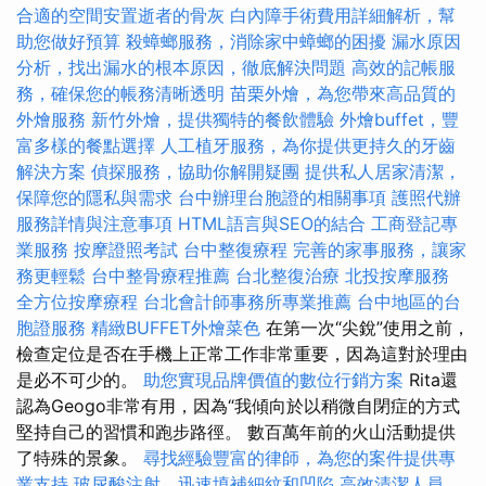
合適的空間安置逝者的骨灰
白內障手術費用詳細解析，幫
助您做好預算
殺蟑螂服務，消除家中蟑螂的困擾
漏水原因
分析，找出漏水的根本原因，徹底解決問題
高效的記帳服
務，確保您的帳務清晰透明
苗栗外燴，為您帶來高品質的
外燴服務
新竹外燴，提供獨特的餐飲體驗
外燴buffet，豐
富多樣的餐點選擇
人工植牙服務，為你提供更持久的牙齒
解決方案
偵探服務，協助你解開疑團
提供私人居家清潔，
保障您的隱私與需求
台中辦理台胞證的相關事項
護照代辦
服務詳情與注意事項
HTML語言與SEO的結合
工商登記專
業服務
按摩證照考試
台中整復療程
完善的家事服務，讓家
務更輕鬆
台中整骨療程推薦
台北整復治療
北投按摩服務
全方位按摩療程
台北會計師事務所專業推薦
台中地區的台
胞證服務
精緻BUFFET外燴菜色
在第一次“尖銳”使用之前，
檢查定位是否在手機上正常工作非常重要，因為這對於理由
是必不可少的。
助您實現品牌價值的數位行銷方案
Rita還
認為Geogo非常有用，因為“我傾向於以稍微自閉症的方式
堅持自己的習慣和跑步路徑。 數百萬年前的火山活動提供
了特殊的景象。
尋找經驗豐富的律師，為您的案件提供專
業支持
玻尿酸注射，迅速填補細紋和凹陷
高效清潔人員，