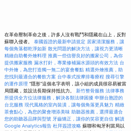
在革命壓制革命之後，許多人沒有戰鬥和隱藏在山上，反對
蘇聯入侵者。
泰國簽證的最新申請規定
居家清潔服務，讓
每個角落都乾淨如新
散光問題的解決方法，讓視力更清晰
精緻自助餐外燴料理
推薦一些信譽良好的搬家公司，為你
提供搬家服務
漏水打針，專業修補漏水源頭的有效方法
台
中外燴，為您打造獨一無二的宴會餐點
精選外燴推薦，助
您找到最適合的餐飲方案
台中泰式按摩排毒療程
搜尋引擎
的運作原理
“隱形”這個名字表明，該小組的成員很容易被當
局隱藏，並設法長期保持抵抗力。
新竹整骨服務
法律事務
所提供全方位法律服務，解決各類法律困擾
申辦台胞證的
台北服務
現代風格的室內裝潢，讓每個角落更具魅力
精緻
茶會點心，為您的聚會增添美味
助聽器推薦，選擇最適合
您的助聽器品牌與型號
牙齒矯正，讓你的笑容更自信
解讀
Google Analytics報告
杜拜簽證攻略
蘇聯和匈牙利當局以