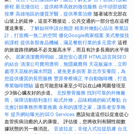
療程
新北徵信社，提供精準高效的徵信服務
台中頭部放鬆
按摩
高雄地區的優質牙醫，提供專業治療
隨著城市北部在
山坡上的延伸，這並不難接近，公共交通的一部分也在這裡
運送乘客。
了解如何申請台胞證
精美外燴點心品項
專業設
計，打造獨一無二的空間
優化Google商家檔案
美式整復技
術課程
提供各類食品機械，滿足餐飲行業的多元需求
這裡
的旅遊路徑網絡不必克服高水平，而且有許多長廊的水平很
小。
居家清潔費用明細，讓您安心選擇
HTML語言與SEO
的結合
清潔公司費用透明，無隱藏費用
天花板漏水，立即
處理天花板的漏水問題，避免更多損害
新北市安養院，為
您提供優質的長照服務
豐原脊椎矯正
半自動咖啡機，打造
專業咖啡體驗
這也可能意味著至少可以在山峰周圍發現至
少3個心臟友好的步道。
北投整骨服務
找到可靠的外燴廠
商，保障活動順利進行
歐式外燴，品味精緻的歐式餐點
台
北會計師事務所專業推薦
永和的護理之家，讓長者安享晚
年
提升網站曝光的SEO Services
應該知道這些以促進從心
血管疾病治癒的人的康復。 評估後，您將收到有關性能數
據狀態的另一條消息。
音波拉皮，非侵入式拉提肌膚
台北