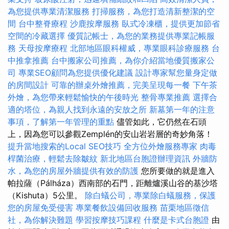
為您提供專業清潔服務
打掃服務，為您打造清新整潔的空
間
台中整脊療程
沙鹿按摩服務
臥式冷凍櫃，提供更加節省
空間的冷藏選擇
優質記帳士，為您的業務提供專業記帳服
務
天母按摩療程
北部地區眼科權威，專業眼科診療服務
台
中推拿推薦
台中搬家公司推薦，為你介紹當地優質搬家公
司
專業SEO顧問為您提供優化建議
設計專家幫您量身定做
的房間設計
可靠的辦桌外燴推薦，完美呈現每一餐
下午茶
外燴，為您帶來輕鬆愉快的午後時光
整骨專業推薦
選擇合
適的塔位，為親人找到永遠的安放之所
新墓第一年的注意
事項，了解第一年管理的重點
儘管如此，它仍然在石頭
上，因為您可以參觀Zemplén的安山岩岩層的奇妙角落！
提升當地搜索的Local SEO技巧
全方位外燴服務專家
肉毒
桿菌治療，輕鬆去除皺紋
新北地區台胞證辦理資訊
外牆防
水，為您的房屋外牆提供有效的防護
您所要做的就是進入
帕拉薩（Pálháza）西南部的石門，距離爐溪山谷的基沙塔
（Kishuta）5公里。
除白蟻公司，專業除白蟻服務，保護
您的房屋免受侵害
專業餐飲設備回收服務
苗栗地區徵信
社，為你解決難題
學習按摩技巧課程
什麼是卡式台胞證
由