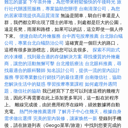
難忘的盛宴
下午茶外燴，為您帶來輕鬆愉快的午後時光
旅
行社代辦護照服務，專業協助您辦理
台南清潔公司，為您
的居家環境提供高品質清潔
無論是開車，騎自行車還是人
群，我們都立即出現了隱士的草地，到處都是巨大的公園，
遠足長凳，雨屋和路標，如果可以的話，這立即使一個人停
下來。
便捷自助式外燴服務
台中西屯按摩推薦
台北除白蟻
公司，專業台北白蟻防治公司
這確實是一個巨大的路口，
這裡有很多旅游標志，因此您可以去很多。
探索不同款式
的冷凍櫃，找到最合適的存儲解決方案
尋找優質的外燴廠
商，讓您的活動無懈可擊
台北撥筋療法
台北眼科推薦，尋
找最適合的眼科醫師
知名設計公司，提供一流的室內設計
服務
學習專業數位行銷技巧的最佳選擇
台南徵信社，協助
您解決生活中的疑惑
學習按摩專業課程
如何處理外遇問
題，徵信社的協助
我已經寫下了您可以到達這裡的幾種方
法，因此不再需要在此上添加更多單詞，這一點在於程序
上。 離線完成後，由於應用程序在線時，績效數據將自動
充電。
熱門外燴推薦選擇
了解月子中心住幾天，根據自身
需求做出選擇
完美的室內裝修，讓家焕然一新
登錄到手機
後，請在旅遊列表（Geogo菜單/旅遊）中找到您要完成的