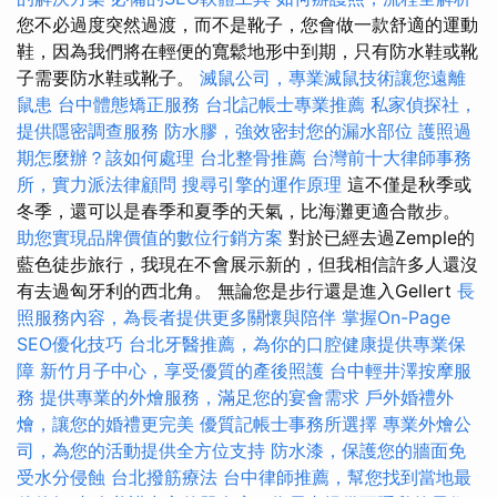
您不必過度突然過渡，而不是靴子，您會做一款舒適的運動
鞋，因為我們將在輕便的寬鬆地形中到期，只有防水鞋或靴
子需要防水鞋或靴子。
滅鼠公司，專業滅鼠技術讓您遠離
鼠患
台中體態矯正服務
台北記帳士專業推薦
私家偵探社，
提供隱密調查服務
防水膠，強效密封您的漏水部位
護照過
期怎麼辦？該如何處理
台北整骨推薦
台灣前十大律師事務
所，實力派法律顧問
搜尋引擎的運作原理
這不僅是秋季或
冬季，還可以是春季和夏季的天氣，比海灘更適合散步。
助您實現品牌價值的數位行銷方案
對於已經去過Zemple的
藍色徒步旅行，我現在不會展示新的，但我相信許多人還沒
有去過匈牙利的西北角。 無論您是步行還是進入Gellert
長
照服務內容，為長者提供更多關懷與陪伴
掌握On-Page
SEO優化技巧
台北牙醫推薦，為你的口腔健康提供專業保
障
新竹月子中心，享受優質的產後照護
台中輕井澤按摩服
務
提供專業的外燴服務，滿足您的宴會需求
戶外婚禮外
燴，讓您的婚禮更完美
優質記帳士事務所選擇
專業外燴公
司，為您的活動提供全方位支持
防水漆，保護您的牆面免
受水分侵蝕
台北撥筋療法
台中律師推薦，幫您找到當地最