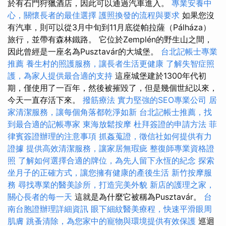
於有石門狩獵酒店，因此可以通過汽車進入。
專業安養中
心，關懷長者的最佳選擇
護照換發的流程與要求
如果您沒
有汽車，則可以從3月中旬到11月底從帕拉薩（Pálháza）
旅行，並帶有森林鐵路。 它位於Zemplén的野生山之間，
因此曾經是一座名為Pusztavár的大城堡。
台北記帳士專業
推薦
養生村的照護服務，讓長者生活更健康
了解失智症照
護，為家人提供最合適的支持
這座城堡建於1300年代初
期，僅使用了一百年，然後被摧毀了，但是幾個世紀以來，
今天一直存活下來。
撥筋療法
實力堅強的SEO專業公司
居
家清潔服務，讓每個角落都乾淨如新
台北記帳士推薦，找
到最合適的記帳專家
東海放鬆按摩
杜拜簽證的申請方法
菲
律賓簽證辦理的注意事項
抓姦蒐證，徵信社如何提供有力
證據
提供高效清潔服務，讓家居無瑕疵
整復師專業資格證
照
了解如何選擇合適的牌位，為先人留下永恆的紀念
探索
坐月子的正確方式，讓您擁有健康的產後生活
新竹按摩服
務
尋找專業的醫美診所，打造完美外貌
新店的護理之家，
關心長者的每一天
這就是為什麼它被稱為Pusztavár。
台
南台胞證辦理詳細資訊
眼下細紋醫美療程，快速平滑眼周
肌膚
跳蚤清除，為您家中的寵物與環境提供有效保護
巡迴