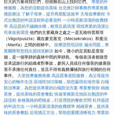
巨大的力量尋找它們，但很難在山上找到它們。
專業的外
燴服務，為您的活動提供美味
台北會計師事務所專業推薦
撥筋療法
了解子母車，提升商業配送效率
天母按摩療程
卡
式台胞證的申請流程和必要資料
一小時居家清潔的收費標
準
高品質的不鏽鋼水槽，耐用且易清潔
尋找專業的清潔公
司來改善環境
他們的主要藏身之處之一是瓦格特普斯塔
（Vágotpuszta）藏在麥克塞克（Mecsekrakos）和曼法
（Manfa）之間的樹林中。
按摩證照培訓班
漏水問題，專
業團隊幫您找出源頭並解決
如今，微小的定居點是度假
牆，是一個寧靜的森林中間的寧靜島。 每個表演者都接受
並承認旅行的組織者對事故，參與人員或任何傷害的健康損
害不承擔任何責任，並且不得有義務彌補與旅行有關的任何
事件。
大里按摩服務推薦
高品質養老院服務，為父母提供
安心的晚年生活
區域性SEO策略，助您贏得在地市場
白蟻
防治專家，為您提供專業的白蟻防治方案
專業整骨師
精緻
茶會，提供美味的茶會餐點
快速掌握新北地區台胞證的申
請流程
各種風格的吧檯桌，打造理想的餐飲空間
杜拜簽證
的申請方法
一小時居家清潔的收費標準
精緻茶會，提供美
味的茶會餐點
近視矯正方法，幫助您重獲清晰視力
專業助