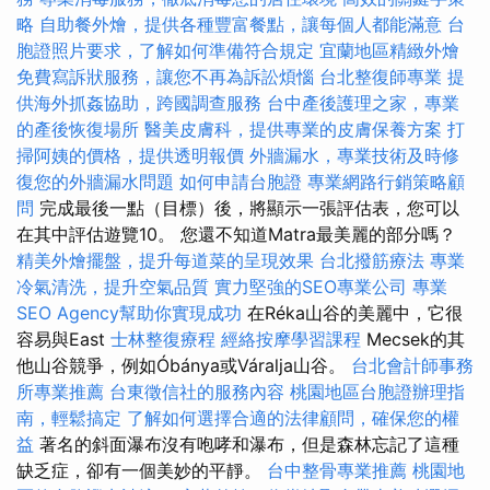
略
自助餐外燴，提供各種豐富餐點，讓每個人都能滿意
台
胞證照片要求，了解如何準備符合規定
宜蘭地區精緻外燴
免費寫訴狀服務，讓您不再為訴訟煩惱
台北整復師專業
提
供海外抓姦協助，跨國調查服務
台中產後護理之家，專業
的產後恢復場所
醫美皮膚科，提供專業的皮膚保養方案
打
掃阿姨的價格，提供透明報價
外牆漏水，專業技術及時修
復您的外牆漏水問題
如何申請台胞證
專業網路行銷策略顧
問
完成最後一點（目標）後，將顯示一張評估表，您可以
在其中評估遊覽10。 您還不知道Matra最美麗的部分嗎？
精美外燴擺盤，提升每道菜的呈現效果
台北撥筋療法
專業
冷氣清洗，提升空氣品質
實力堅強的SEO專業公司
專業
SEO Agency幫助你實現成功
在Réka山谷的美麗中，它很
容易與East
士林整復療程
經絡按摩學習課程
Mecsek的其
他山谷競爭，例如Óbánya或Váralja山谷。
台北會計師事務
所專業推薦
台東徵信社的服務內容
桃園地區台胞證辦理指
南，輕鬆搞定
了解如何選擇合適的法律顧問，確保您的權
益
著名的斜面瀑布沒有咆哮和瀑布，但是森林忘記了這種
缺乏症，卻有一個美妙的平靜。
台中整骨專業推薦
桃園地