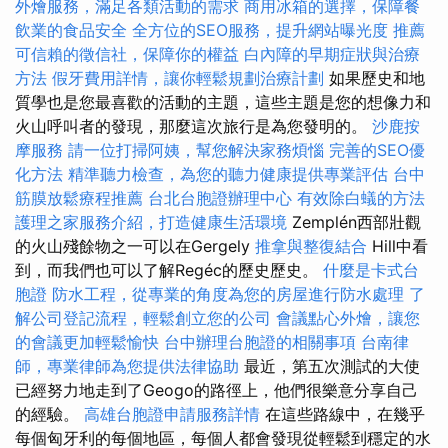
外燴服務，滿足各類活動的需求
商用冰箱的選擇，保障餐
飲業的食品安全
全方位的SEO服務，提升網站曝光度
推薦
可信賴的徵信社，保障你的權益
白內障的早期症狀與治療
方法
假牙費用詳情，讓你輕鬆規劃治療計劃
如果歷史和地
質學也是您最喜歡的活動的主題，這些主題是您的想像力和
火山呼叫者的發現，那麼這次旅行是為您發明的。
沙鹿按
摩服務
請一位打掃阿姨，幫您解決家務煩惱
完善的SEO優
化方法
精準聽力檢查，為您的聽力健康提供專業評估
台中
筋膜放鬆療程推薦
台北台胞證辦理中心
有效除白蟻的方法
護理之家服務介紹，打造健康生活環境
Zemplén西部壯觀
的火山殘餘物之一可以在Gergely
推拿與整復結合
Hill中看
到，而我們也可以了解Regéc的歷史歷史。
什麼是卡式台
胞證
防水工程，從專業的角度為您的房屋進行防水處理
了
解公司登記流程，輕鬆創立您的公司
會議點心外燴，讓您
的會議更加輕鬆愉快
台中辦理台胞證的相關事項
台南律
師，專業律師為您提供法律協助
最近，第五次測試的大使
已經努力地走到了Geogo的路徑上，他們很樂意分享自己
的經驗。
高雄台胞證申請服務詳情
在這些路線中，在幾乎
每個匈牙利的每個地區，每個人都會發現從輕鬆到穩定的水