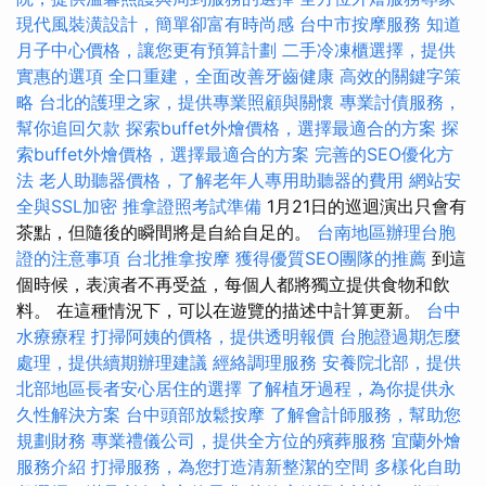
現代風裝潢設計，簡單卻富有時尚感
台中市按摩服務
知道
月子中心價格，讓您更有預算計劃
二手冷凍櫃選擇，提供
實惠的選項
全口重建，全面改善牙齒健康
高效的關鍵字策
略
台北的護理之家，提供專業照顧與關懷
專業討債服務，
幫你追回欠款
探索buffet外燴價格，選擇最適合的方案
探
索buffet外燴價格，選擇最適合的方案
完善的SEO優化方
法
老人助聽器價格，了解老年人專用助聽器的費用
網站安
全與SSL加密
推拿證照考試準備
1月21日的巡迴演出只會有
茶點，但隨後的瞬間將是自給自足的。
台南地區辦理台胞
證的注意事項
台北推拿按摩
獲得優質SEO團隊的推薦
到這
個時候，表演者不再受益，每個人都將獨立提供食物和飲
料。 在這種情況下，可以在遊覽的描述中計算更新。
台中
水療療程
打掃阿姨的價格，提供透明報價
台胞證過期怎麼
處理，提供續期辦理建議
經絡調理服務
安養院北部，提供
北部地區長者安心居住的選擇
了解植牙過程，為你提供永
久性解決方案
台中頭部放鬆按摩
了解會計師服務，幫助您
規劃財務
專業禮儀公司，提供全方位的殯葬服務
宜蘭外燴
服務介紹
打掃服務，為您打造清新整潔的空間
多樣化自助