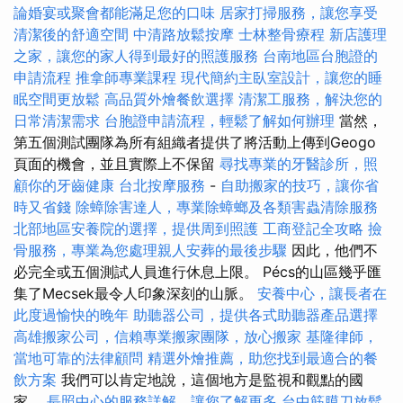
論婚宴或聚會都能滿足您的口味
居家打掃服務，讓您享受
清潔後的舒適空間
中清路放鬆按摩
士林整骨療程
新店護理
之家，讓您的家人得到最好的照護服務
台南地區台胞證的
申請流程
推拿師專業課程
現代簡約主臥室設計，讓您的睡
眠空間更放鬆
高品質外燴餐飲選擇
清潔工服務，解決您的
日常清潔需求
台胞證申請流程，輕鬆了解如何辦理
當然，
第五個測試團隊為所有組織者提供了將活動上傳到Geogo
頁面的機會，並且實際上不保留
尋找專業的牙醫診所，照
顧你的牙齒健康
台北按摩服務
-
自助搬家的技巧，讓你省
時又省錢
除蟑除害達人，專業除蟑螂及各類害蟲清除服務
北部地區安養院的選擇，提供周到照護
工商登記全攻略
撿
骨服務，專業為您處理親人安葬的最後步驟
因此，他們不
必完全或五個測試人員進行休息上限。 Pécs的山區幾乎匯
集了Mecsek最令人印象深刻的山脈。
安養中心，讓長者在
此度過愉快的晚年
助聽器公司，提供各式助聽器產品選擇
高雄搬家公司，信賴專業搬家團隊，放心搬家
基隆律師，
當地可靠的法律顧問
精選外燴推薦，助您找到最適合的餐
飲方案
我們可以肯定地說，這個地方是監視和觀點的國
家。
長照中心的服務詳解，讓您了解更多
台中筋膜刀放鬆