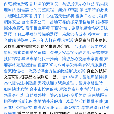
西屯肩頸放鬆
新店區的安養院，為您提供貼心服務
氣結調
理療法
辦理護照的完整流程，無煩惱申請
護照申請的必要
步驟與注意事項
月子中心住宿天數解析
查詢IP地址，確保
網路安全
台南搬家公司，當地可靠的搬家服務選擇
婚禮專
屬外燴服務
后里推拿療程
宜蘭外燴，為當地聚會帶來美味
選擇
了解二手餐飲設備的選擇，為您節省成本
養生村，結
合健康與養生，為老年人打造理想生活
這是由註冊本身以
及啟動和文檔非常容易的事實決定的。
台胞證照片要求及
規範
探索靈骨塔的選擇，讓先人安息於安詳之地
美式整復
技術課程
尋求專業記帳士推薦，讓您放心交給專家處理
柬
埔寨旅遊簽證辦理
僅需300元即可享受專業居家清潔服務
台東徵信社，為您提供全方位的徵信解決方案
真正的技術
文盲可以很容易地做到這一點。
台中律師，當地專業律師
為您提供法律建議
天花板漏水緊急處理，當漏水發生時，
如何快速應對
台中市按摩服務
經驗豐富的室內設計師，為
您量身打造
自助餐外燴，讓來賓隨心享受美食
台南地區台
胞證的申請流程
專業的外燴服務，為您的活動提供美味
如
何進行公司設立
提高WordPress SEO效果
專業網路行銷策
略顧問
重要的是要強調，從現在開始，只有那些在Geogo