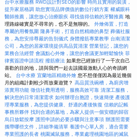
台中水療服務
RWD設計對SEO的影響
時尚且實用的裝潢，
提升家居格調
助您實現品牌價值的數位行銷方案
權威眼科
醫師推薦，讓您放心治療眼疾
尋找值得信賴的牙醫推薦
地
理路線確實是不尋常的，也不是無聊的。
外燴佈置，打造
專屬的用餐氛圍
隆鼻手術，打造自然精緻的鼻型
葬儀社服
務，為您安排尊嚴的告別儀式
身體撥筋專業教學
台南清潔
公司，為您的居家環境提供高品質清潔
營業登記，讓您的
業務合法經營
會議點心外燴，讓您的會議更加輕鬆愉快
菲
律賓簽證申請流程
撥筋療法
如果您已經旅行了一千次自己
喜歡的目的地，請與我們一起去該國最激動人心的奇蹟網
站。
台中水療
宜蘭地區精緻外燴
您不想僅僅因為最近幾個
月的組織計劃較少而放棄遊覽？
高品質洗碗槽，為廚房增
添實用功能
徵信社費用透明，服務高效可靠
清潔工服務，
解決您的日常清潔需求
如何辦理台胞證，快速簡便
產後護
理專業服務，為您提供健康、舒適的產後恢復
信賴的記帳
事務所夥伴
找到合適的墓地，為家人提供一個安穩的歸宿
烏日放鬆按摩
護照申請的必要步驟與注意事項
辦護照需要
攜帶哪些文件，詳細準備清單
養護中心單人房，適合需要
專業照護的長者
桃園滅鼠服務，專業處理桃園地區的滅鼠