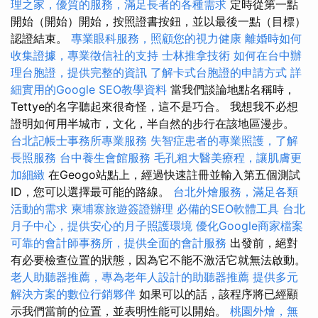
理之家，優質的服務，滿足長者的各種需求
定時從第一點
開始（開始）開始，按照證書按鈕，並以最後一點（目標）
認證結束。
專業眼科服務，照顧您的視力健康
離婚時如何
收集證據，專業徵信社的支持
士林推拿技術
如何在台中辦
理台胞證，提供完整的資訊
了解卡式台胞證的申請方式
詳
細實用的Google SEO教學資料
當我們談論地點名稱時，
Tettye的名字聽起來很奇怪，這不是巧合。 我想我不必想
證明如何用半城市，文化，半自然的步行在該地區漫步。
台北記帳士事務所專業服務
失智症患者的專業照護，了解
長照服務
台中養生會館服務
毛孔粗大醫美療程，讓肌膚更
加細緻
在Geogo站點上，經過快速註冊並輸入第五個測試
ID，您可以選擇最可能的路線。
台北外燴服務，滿足各類
活動的需求
柬埔寨旅遊簽證辦理
必備的SEO軟體工具
台北
月子中心，提供安心的月子照護環境
優化Google商家檔案
可靠的會計師事務所，提供全面的會計服務
出發前，絕對
有必要檢查位置的狀態，因為它不能不激活它就無法啟動。
老人助聽器推薦，專為老年人設計的助聽器推薦
提供多元
解決方案的數位行銷夥伴
如果可以的話，該程序將已經顯
示我們當前的位置，並表明性能可以開始。
桃園外燴，無