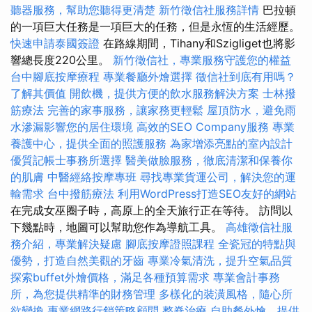
聽器服務，幫助您聽得更清楚
新竹徵信社服務詳情
巴拉頓
的一項巨大任務是一項巨大的任務，但是永恆的生活經歷。
快速申請泰國簽證
在路線期間，Tihany和Szigliget也將影
響總長度220公里。
新竹徵信社，專業服務守護您的權益
台中腳底按摩療程
專業餐廳外燴選擇
徵信社到底有用嗎？
了解其價值
開飲機，提供方便的飲水服務解決方案
士林撥
筋療法
完善的家事服務，讓家務更輕鬆
屋頂防水，避免雨
水滲漏影響您的居住環境
高效的SEO Company服務
專業
養護中心，提供全面的照護服務
為家增添亮點的室內設計
優質記帳士事務所選擇
醫美做臉服務，徹底清潔和保養你
的肌膚
中醫經絡按摩專班
尋找專業貨運公司，解決您的運
輸需求
台中撥筋療法
利用WordPress打造SEO友好的網站
在完成女巫圈子時，高原上的全天旅行正在等待。 訪問以
下幾點時，地圖可以幫助您作為導航工具。
高雄徵信社服
務介紹，專業解決疑慮
腳底按摩證照課程
全瓷冠的特點與
優勢，打造自然美觀的牙齒
專業冷氣清洗，提升空氣品質
探索buffet外燴價格，滿足各種預算需求
專業會計事務
所，為您提供精準的財務管理
多樣化的裝潢風格，隨心所
欲變換
專業網路行銷策略顧問
整脊治療
自助餐外燴，提供