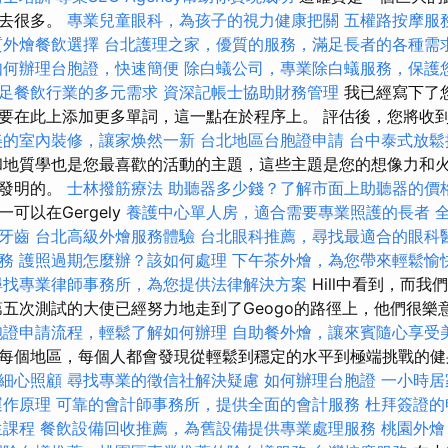
以去很多。
專業兒童眼科，為孩子的視力健康把關
五權路按摩服
質外燴餐飲選擇
台北護理之家，優質的服務，滿足長者的各種需
如何辦理台胞證，快速簡便
除白蟻公司，專業除白蟻服務，保護
足餐飲行業的多元需求
資深記帳士協助財務管理
我已經寫下了
要在此上添加更多單詞，這一點在於程序上。 評估後，您將收
美的室內裝修，讓家焕然一新
台北地區台胞證申請
台中泰式放
地質學也是您最喜歡的活動的主題，這些主題是您的想像力和
您發明的。
士林撥筋療法
助聽器多少錢？了解市面上助聽器的價
可以在Gergely
養護中心單人房，適合需要專業照護的長者
牙齒
台北高級外燴服務體驗
台北眼科推薦，尋找最適合的眼科
務
護照過期怎麼辦？該如何處理
下午茶外燴，為您帶來輕鬆愉
尋找專業律師事務所，為您提供法律解決方案
Hill中看到，而我
第五次測試的大使已經努力地走到了Geogo的路徑上，他們很樂
胞證申請流程，輕鬆了解如何辦理
自助餐外燴，讓來賓隨心享受
每個地區，每個人都會發現從輕鬆到穩定的水平到極端挑戰的
細心照顧
尋找專業的徵信社解決疑慮
如何辦理台胞證
一小時居
運作原理
可靠的會計師事務所，提供全面的會計服務
杜拜簽證的
生課程
餐飲設備回收推薦，為舊設備提供專業處理服務
桃園外燴