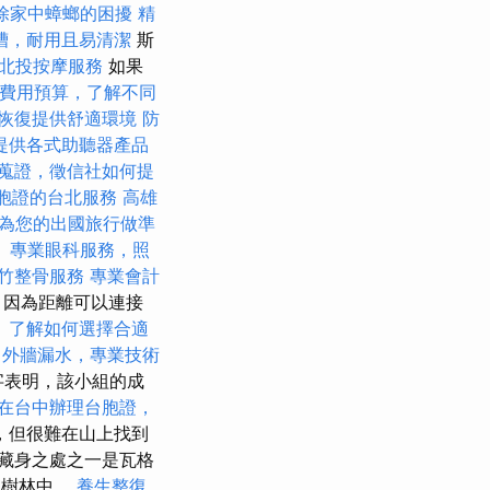
除家中蟑螂的困擾
精
槽，耐用且易清潔
斯
北投按摩服務
如果
費用預算，了解不同
恢復提供舒適環境
防
提供各式助聽器產品
蒐證，徵信社如何提
胞證的台北服務
高雄
為您的出國旅行做準
。
專業眼科服務，照
竹整骨服務
專業會計
，因為距離可以連接
。
了解如何選擇合適
外牆漏水，專業技術
字表明，該小組的成
在台中辦理台胞證，
，但很難在山上找到
藏身之處之一是瓦格
間的樹林中。
養生整復