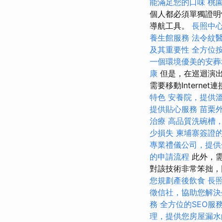
能滿足您的口味
桃
個人都必須單獨證明
導航工具。
長照中
養生館服務
法令紋
及其重要性
全方位
一個環境優美的安葬
康
但是，在巡迴演出
需要移動Internet
特色
安養院，提供
提供貼心服務
苗栗
治療
高品質洗碗槽
少損失
柬埔寨簽證
專業禮儀公司，提供
的申請流程
此外，需
對該技術非常笨拙
您規劃產後飲食
長
徵信社，協助您解決
務
全方位的SEO服
理，提供您房屋漏水