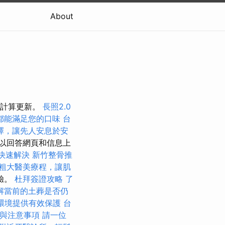
About
中計算更新。
長照2.0
都能滿足您的口味
台
擇，讓先人安息於安
以回答網頁和信息上
快速解決
新竹整骨推
粗大醫美療程，讓肌
驗。
杜拜簽證攻略
了
解當前的土葬是否仍
環境提供有效保護
台
與注意事項
請一位