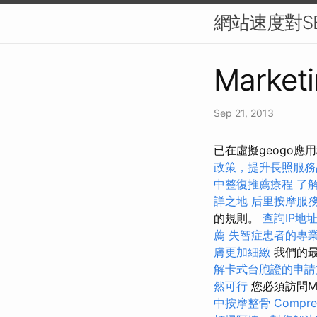
網站速度對S
Marketi
Sep 21, 2013
已在虛擬geogo應
政策，提升長照服務
中整復推薦療程
了
詳之地
后里按摩服
的規則。
查詢IP地
薦
失智症患者的專
膚更加細緻
我們的最
解卡式台胞證的申請
然可行
您必須訪問Ma
中按摩整骨
Compreh