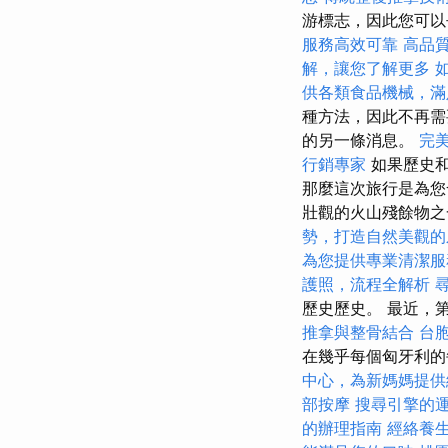
游標志，因此您可
服務高效可靠
高品
解，讓您了解更多
供各類食品機械，滿
種方法，因此不再需
的另一條消息。
完
行銷專家
如果歷史和
那麼這次旅行是為
壯觀的火山殘餘物之一
勢，打造自然美觀的
為您提供專業清潔服
護照，流程全解析
歷史歷史。 最近，
推拿與整骨結合
台
在幾乎每個匈牙利的
中心，為新媽媽提供
部按摩
搜尋引擎的
的辦理指南
經絡養