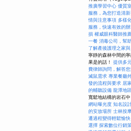
推廣學習中心
優質
服務，為您打造清新
情與注意事項
多樣
服務，快速有效的辦
損
權威眼科醫師推
一餐
消毒公司，幫
了解產後護理之家與
寧靜的森林中間的寧
果是的話！
提供多
費律師詢問，解答您
滅鼠需求
專業餐廳
發的流程與要求
居
的輔聽設備
龍潭地
寬鬆地結構的岩石中
網站曝光度
知名設
的安放場所
士林按
遷過程變得輕鬆愉快
選擇
探索數位行銷