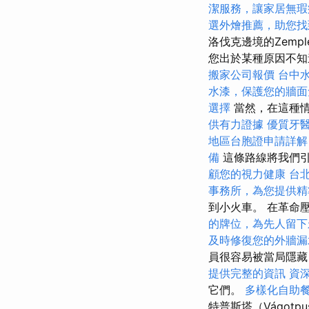
潔服務，讓家居無瑕
選外燴推薦，助您找
洛伐克邊境的Zemp
您出於某種原因不知
搬家公司報價
台中
水漆，保護您的牆面
選擇
當然，在這種
供有力證據
優質牙
地區台胞證申請詳解
備
這條路線將我們引
顧您的視力健康
台
事務所，為您提供精
到小火車。 在革命
的牌位，為先人留下
及時修復您的外牆漏
員很容易被當局隱
提供完整的資訊
資
它們。
多樣化自助
特普斯塔（Vágotp