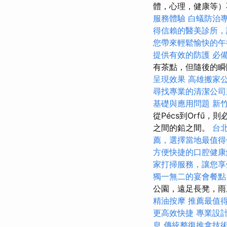
體，心理，健康等
服務體驗
白蟻防治
得信賴的醫美診所，
您帶來輕鬆愉快的午
提供有效的防護
必備
有茶點，但隨後的
呈現效果
高雄搬家
尋找專業的清潔公司
基礎與應用問題
新
從Pécs到Orfű
之間的鉛之間。
台
薦，選擇當地最值得
方便快捷的口腔健康
家打掃服務，讓您享
獨一無二的宴會餐點
公園，遠足長凳，雨
精油按摩
推薦最值得
更高效快捷
專業設
息
傳統整復推拿技