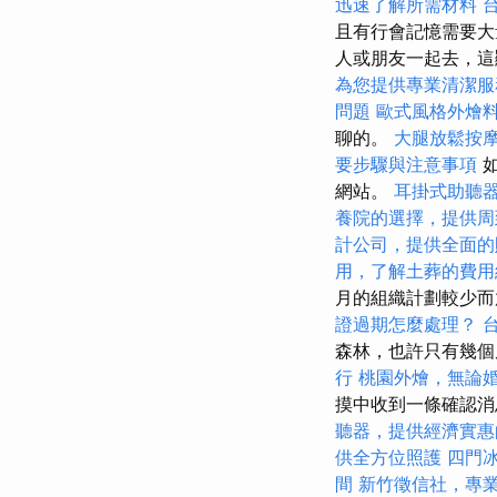
迅速了解所需材料
且有行會記憶需要大量
人或朋友一起去，
為您提供專業清潔服
問題
歐式風格外燴
聊的。
大腿放鬆按
要步驟與注意事項
如
網站。
耳掛式助聽
養院的選擇，提供周
計公司，提供全面的
用，了解土葬的費用
月的組織計劃較少
證過期怎麼處理？
森林，也許只有幾
行
桃園外燴，無論
摸中收到一條確認消
聽器，提供經濟實惠
供全方位照護
四門
間
新竹徵信社，專