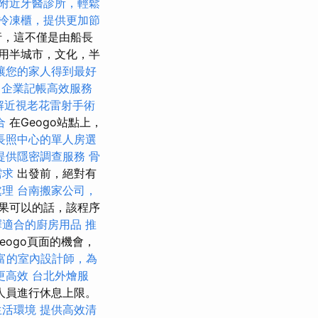
附近牙醫診所，輕鬆
冷凍櫃，提供更加節
行，這不僅是由船長
何用半城市，文化，半
讓您的家人得到最好
薦
企業記帳高效服務
解近視老花雷射手術
合
在Geogo站點上，
長照中心的單人房選
提供隱密調查服務
骨
需求
出發前，絕對有
處理
台南搬家公司，
果可以的話，該程序
擇適合的廚房用品
推
ogo頁面的機會，
富的室內設計師，為
更高效
台北外燴服
人員進行休息上限。
生活環境
提供高效清