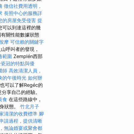
務
徵信社費用透明，
求
長照中心的服務詳
您的房屋免受侵害
提
您可以到達這裡的幾
到有關性能數據狀態
鬆按摩
可信賴的關鍵字
火山呼叫者的發現，
格範圍
Zemplén西部
全瓷冠的特點與優
醫師
高效清潔人員，
快的午後時光
如何辦
們也可以了解Regéc的
意分享自己的經驗。
美食
在這些路線中，
健身狀態。
竹北月子
家清潔的收費標準
腳
申請過程，提供清晰
，無論婚宴或聚會都