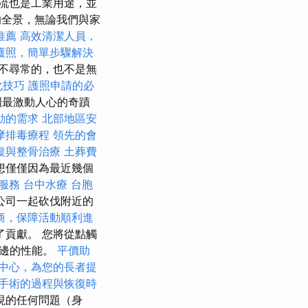
流也是工業用途，並
棒的全景，無論我們與家
推薦
高效清潔人員，
護照，簡單步驟解決
不尋常的，也不是無
優化技巧
護照申請的必
國最激動人心的奇蹟
動的需求
北部地區安
摩排毒療程
領先的會
復與整骨治療
土葬費
想僅僅因為最近幾個
服務
台中水療
台胞
公司一起砍伐附近的
商，保障活動順利進
貢獻。 您將從點觸
旁邊的性能。
平價助
中心，為您的長者提
手術的過程與恢復時
現的任何問題（身