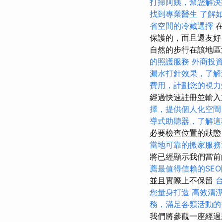
打掃阿姨，幫您解決
找到專業醫生
了解
省空間的冷藏選擇
在
保護的，而且還友好
自然的步行在該地
的照護服務
外商投
漏水打針效果，了解
費用，計劃您的視力
經過快速註冊並輸入
擇，提供個人化空間
導式助聽器，了解這
必要檢查位置的狀態
當地可靠的搬家服務
將已經顯示我們當前
薦最值得信賴的SE
並且實際上不保留
您量身打造
高效清
務，滿足各類活動的
我們將參觀一座經過