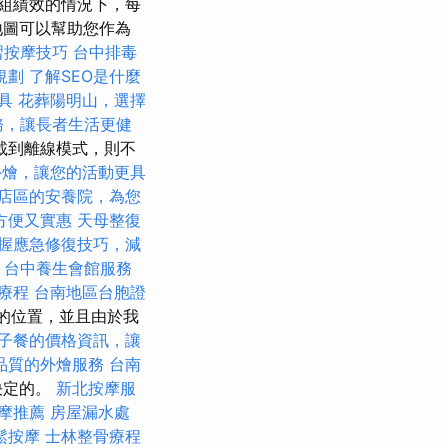
組績效的情況下，每
地圖可以幫助您作為
習按摩技巧
台中排毒
規劃
了解SEO是什麼
具
花葬陽明山，選擇
務，讓長者生活更健
載到離線模式，則不
外燴，讓您的活動更具
店區的安養院，為您
方便又實惠
天母整復
握應急修復技巧，減
。
台中養生會館服務
療程
台南地區台胞證
新的位置，並且由於我
子餐的價格資訊，讓
品質的外燴服務
台南
決定的。
新北按摩服
摩推薦
房屋漏水處
鬆按摩
士林整骨療程