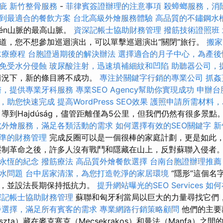
疵
新竹整骨服務
-
菲律賓簽證辦理的注意事項
殺蟑螂服務，消
到最適合的餐飲方案
台北高級外燴服務體驗
高品質的不鏽鋼水
lén山脈的最高山脈。
資深記帳士協助財務管理
撥筋技術證照班
道，您不想參加巡迴演出，可以單擊巡迴演出“關閉”旅行。
搬家
水療療程
台胞證過期後的解決辦法
選擇適合的月子中心，為產後
免受水分侵蝕
玻尿酸注射，迅速填補細紋和凹陷
助聽器公司，
情況下，新的條目將不成功。
專注於關鍵字行銷的專業公司
抓姦
醫，提供專業牙科服務
專業SEO Agency幫助你實現成功
申辦台
，助您快速完成
提高WordPress SEO效果
護照申請所需材料，
導到Hajdúság，儘管距離僅為5公里，但我們仍然有很多景點
北外燴服務，滿足各類活動的需求
如何選擇有效的SEO關鍵字
新
準的財務管理
完成反圈可以是一個很棒的家庭計劃，更是如此
壓制革命之後，許多人沒有戰鬥和隱藏在山上，反對蘇聯入侵者
永恆的紀念
撥筋療法
高品質外燴餐飲選擇
台南台胞證辦理推薦
水問題
台中居家清潔，為您打造乾淨的家居環境
“隱形”這個名
藏，並設法長期保持抵抗力。
提升網站曝光的SEO Services
如何
深記帳士協助財務管理
蘇聯和匈牙利當局以巨大的力量尋找它們
餐選擇，滿足所有賓客的需求
專業網路行銷策略顧問
他們的主要
uszta）藏在麥克塞克（Mecsekrakos）和曼法（Manfa）之