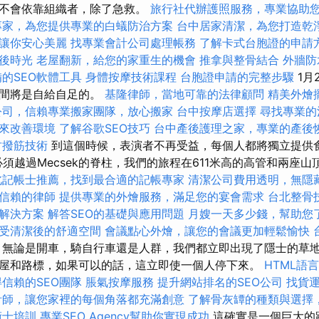
）不會依靠組織者，除了急救。
旅行社代辦護照服務，專業協助
專家，為您提供專業的白蟻防治方案
台中居家清潔，為您打造乾
讓你安心美麗
找專業會計公司處理帳務
了解卡式台胞證的申請
後時光
老屋翻新，給您的家重生的機會
推拿與整骨結合
外牆防
的SEO軟體工具
身體按摩技術課程
台胞證申請的完整步驟
1月
瞬間將是自給自足的。
基隆律師，當地可靠的法律顧問
精美外燴
公司，信賴專業搬家團隊，放心搬家
台中按摩店選擇
尋找專業的
來改善環境
了解谷歌SEO技巧
台中產後護理之家，專業的產後
竹撥筋技術
到這個時候，表演者不再受益，每個人都將獨立提供食
，則必須越過Mecsek的脊柱，我們的旅程在611米高的高管和兩座山
北記帳士推薦，找到最合適的記帳專家
清潔公司費用透明，無隱
信賴的律師
提供專業的外燴服務，滿足您的宴會需求
台北整骨
解決方案
解答SEO的基礎與應用問題
月嫂一天多少錢，幫助您
受清潔後的舒適空間
會議點心外燴，讓您的會議更加輕鬆愉快
無論是開車，騎自行車還是人群，我們都立即出現了隱士的草
屋和路標，如果可以的話，這立即使一個人停下來。
HTML語
信賴的SEO團隊
脹氣按摩服務
提升網站排名的SEO公司
找貨
計師，讓您家裡的每個角落都充滿創意
了解骨灰罈的種類與選擇
術士培訓
專業SEO Agency幫助你實現成功
這確實是一個巨大的