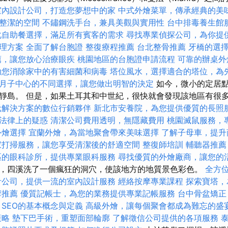
室內設計公司，打造您夢想中的家
中式外燴菜單，傳承經典的美
整潔的空間
不鏽鋼洗手台，兼具美觀與實用性
台中排毒養生館
化自助餐選擇，滿足所有賓客的需求
尋找專業偵探公司，為你提
理方案
全面了解台胞證
整復療程推薦
台北整骨推薦
牙橋的選
薦，讓您放心治療眼疾
桃園地區的台胞證申請流程
可靠的辦桌外
助您消除家中的有害細菌和病毒
塔位風水，選擇適合的塔位，為
月子中心的不同選擇，讓您做出明智的決定
如今，微小的定居
靜島。 但是，如果土耳其和中世紀，很快就會發現該地區有很
元解決方案的數位行銷夥伴
新北市安養院，為您提供優質的長照
法律上的疑惑
清潔公司費用透明，無隱藏費用
桃園滅鼠服務，
外燴選擇
宜蘭外燴，為當地聚會帶來美味選擇
了解子母車，提升
家打掃服務，讓您享受清潔後的舒適空間
整復師培訓
輔聽器推薦
區的眼科診所，提供專業眼科服務
尋找優質的外燴廠商，讓您的
，四溪洗了一個瘋狂的洞穴，使該地方的地質景色彩色。
全方位
計公司，提供一流的室內設計服務
經絡按摩專業課程
探索寶塔，
摩推薦
優質記帳士，為您的業務提供專業記帳服務
台中骨盆矯
SEO的基本概念與定義
高級外燴，讓每個聚會都成為難忘的盛
策略
墊下巴手術，重塑面部輪廓
了解徵信公司提供的各項服務