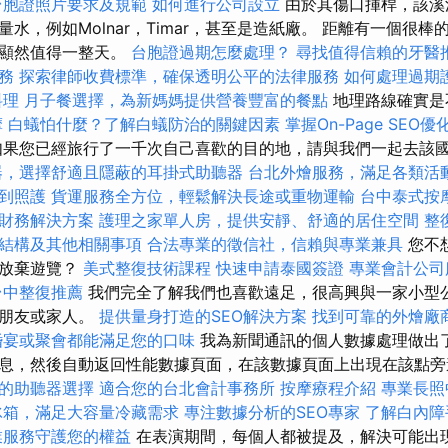
台胞證照片要求及規範
如何進行公司設立
由於其傷口揮桿，該溪
水，例如Molnar，Timar，甚至是造紙廠。 距離有一個很
這顯然值得一整天。
台胞證過期怎麼處理？
尋找值得信賴的牙醫
務
探索律師收費標準，確保透明公平的法律服務
如何處理過期
料理
月子餐選擇，為新媽媽提供營養豐富的餐點
地理路線確實是
摩
白蟻怕什麼？了解白蟻防治的關鍵因素
掌握On-Page SEO
果您已經旅行了一千次自己喜歡的目的地，請與我們一起去該
器，選擇舒適且隱蔽的耳掛式助聽器
台北外燴服務，滿足各類活
到照護
貨運服務全方位，輕鬆解決長途或重物運輸
台中泰式按
財務解決方案
護理之家單人房，提供安靜、舒適的居住空間
整
結構及其他相關事項
合法專業的徵信社，信賴與專業兼具
您不
而放棄遊覽？
美式整復技術課程
快速申請泰國簽證
專業會計公司
台中整復推薦
我們完全了解我們也喜歡遠足，很高興與一家小型
個朋友或家人。
提供量身打造的SEO解決方案
找到可靠的外燴廠
婚宴或聚會都能滿足您的口味
我為新聞通訊的個人數據處理做出了
息，然後自動返回性能數據頁面，在該數據頁面上出現在該點
的助聽器選擇
適合您的台北會計事務所
按摩療程介紹
專業長照
冰箱，滿足大容量冷藏需求
專注數據分析的SEO專家
了解白內障
業服務守護您的權益
在表演期間，每個人都被提及，解決可能出