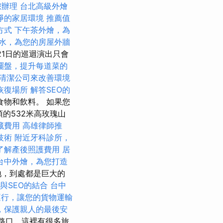
您辦理
台北高級外燴
淨的家居環境
推薦值
方式
下午茶外燴，為
水，為您的房屋外牆
21日的巡迴演出只會
擺盤，提升每道菜的
清潔公司來改善環境
恢復場所
解答SEO的
物和飲料。 如果您
頂的532米高玫瑰山
藏費用
高雄律師推
技術
附近牙科診所，
了解產後照護費用
居
台中外燴，為您打造
地，到處都是巨大的
言與SEO的結合
台中
運行，讓您的貨物運輸
，保護親人的最後安
路口，這裡有很多旅