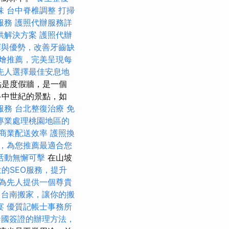
味
台中脊椎調整
打掃
服務
護照代辦服務詳
供解決方案
護照代辦
擇與優勢，改善牙齒缺
燴推薦，完美呈現每
先人選擇最佳安息地
點是度假牆，是一個
多中世紀的景點，如
服務
台北整復治療
免
專業處理桃園地區的
商業配送效率
護照換
，為您推薦最適合您
活動無懈可擊
在山坡
的SEO服務，提升
為先人提供一個尊貴
正
台南搬家，讓你的搬
宴
優質記帳士事務所
泰國簽證的辦理方法，