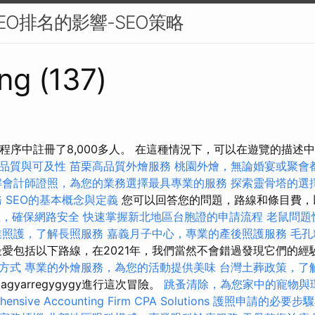
EO排名的影響-SEO策略
ng (137)
用程序中註冊了8,000多人。 在這種情況下，可以在遊覽的描述
品質與可及性
苗栗高品質外燴服務
桃園外燴，無論婚宴或聚會
解會計師證照，為您的業務選擇最具專業的服務
探索靈骨塔的選
務
SEO的基本概念與定義
您可以回答您的問題，路線和條目費，
址，確保網路安全
快速掌握新北地區台胞證的申請流程
老鼠問題
業照護，了解長照服務
嘉義月子中心，專業的產後照護服務
毛孔
愛包括以下路線，在2021年，我們當然不會錯過發現它們的經
方式
專業的外燴服務，為您的活動提供美味
台灣土葬政策，了
gyarregygygy進行這次冒險。
跳蚤清除，為您家中的寵物與
ensive Accounting Firm CPA Solutions
護照申請的必要步驟