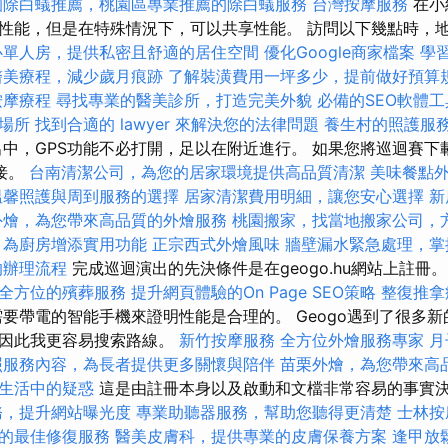
園除白蟻推薦，桃園區專業推薦的除白蟻服務
台灣按摩服務
在小
性能，但是在特殊情況下，可以共享性能。 訪問以下幾點時，
心單人房，提供私密且舒適的居住空間
優化Google商家檔案
學
醫美療程，減少歲月痕跡
了解裝潢費用一坪多少，提前做好預算
按摩療程
尋找專業的醫美診所，打造完美外貌
必備的SEO軟體工
場所
找到合適的 lawyer 來解決您的法律問題
養生村的照護服
中，GPS功能不必打開，足以在附近進行。 如果您將巡迴賽下
連接。
台南清潔公司，為您的居家環境提供高品質清潔
美味餐點
溫馨照護與周到服務的選擇
居家清潔費用明細，讓您安心選擇
新
外燴，為您帶來高品質的外燴服務
桃園搬家，找當地搬家公司，
，為廚房增添實用功能
正宗西式外燴風味
牆壁漏水緊急處理，掌
的辦理流程
完成巡迴演出的先決條件是在geogo.hu網站上註冊
全方位的殯葬服務
提升網頁體驗的On Page SEO策略
整復推拿
要帶電的智能手機來證明性能是合理的。 Geogo遇到了很多
，因此我更容易搜索路線。
新竹按摩服務
全方位外燴服務專家
月
照服務內容，為長者提供更多關懷與陪伴
苗栗外燴，為您帶來高
生活中的疑惑
這是由註冊本身以及啟動和文檔非常容易的事實
務，提升網站曝光度
專業助聽器服務，幫助您聽得更清楚
士林按
的最佳修復服務
醫美皮膚科，提供專業的皮膚保養方案
逢甲放