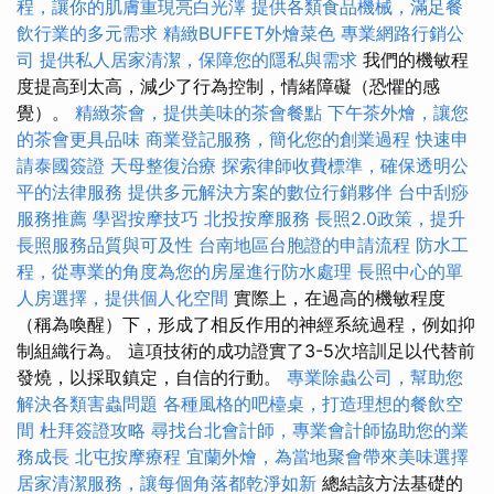
程，讓你的肌膚重現亮白光澤
提供各類食品機械，滿足餐
飲行業的多元需求
精緻BUFFET外燴菜色
專業網路行銷公
司
提供私人居家清潔，保障您的隱私與需求
我們的機敏程
度提高到太高，減少了行為控制，情緒障礙（恐懼的感
覺）。
精緻茶會，提供美味的茶會餐點
下午茶外燴，讓您
的茶會更具品味
商業登記服務，簡化您的創業過程
快速申
請泰國簽證
天母整復治療
探索律師收費標準，確保透明公
平的法律服務
提供多元解決方案的數位行銷夥伴
台中刮痧
服務推薦
學習按摩技巧
北投按摩服務
長照2.0政策，提升
長照服務品質與可及性
台南地區台胞證的申請流程
防水工
程，從專業的角度為您的房屋進行防水處理
長照中心的單
人房選擇，提供個人化空間
實際上，在過高的機敏程度
（稱為喚醒）下，形成了相反作用的神經系統過程，例如抑
制組織行為。 這項技術的成功證實了3-5次培訓足以代替前
發燒，以採取鎮定，自信的行動。
專業除蟲公司，幫助您
解決各類害蟲問題
各種風格的吧檯桌，打造理想的餐飲空
間
杜拜簽證攻略
尋找台北會計師，專業會計師協助您的業
務成長
北屯按摩療程
宜蘭外燴，為當地聚會帶來美味選擇
居家清潔服務，讓每個角落都乾淨如新
總結該方法基礎的