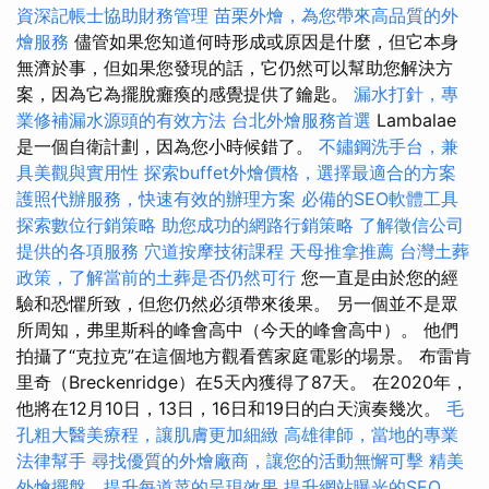
資深記帳士協助財務管理
苗栗外燴，為您帶來高品質的外
燴服務
儘管如果您知道何時形成或原因是什麼，但它本身
無濟於事，但如果您發現的話，它仍然可以幫助您解決方
案，因為它為擺脫癱瘓的感覺提供了鑰匙。
漏水打針，專
業修補漏水源頭的有效方法
台北外燴服務首選
Lambalae
是一個自衛計劃，因為您小時候錯了。
不鏽鋼洗手台，兼
具美觀與實用性
探索buffet外燴價格，選擇最適合的方案
護照代辦服務，快速有效的辦理方案
必備的SEO軟體工具
探索數位行銷策略
助您成功的網路行銷策略
了解徵信公司
提供的各項服務
穴道按摩技術課程
天母推拿推薦
台灣土葬
政策，了解當前的土葬是否仍然可行
您一直是由於您的經
驗和恐懼所致，但您仍然必須帶來後果。 另一個並不是眾
所周知，弗里斯科的峰會高中（今天的峰會高中）。 他們
拍攝了“克拉克”在這個地方觀看舊家庭電影的場景。 布雷肯
里奇（Breckenridge）在5天內獲得了87天。 在2020年，
他將在12月10日，13日，16日和19日的白天演奏幾次。
毛
孔粗大醫美療程，讓肌膚更加細緻
高雄律師，當地的專業
法律幫手
尋找優質的外燴廠商，讓您的活動無懈可擊
精美
外燴擺盤，提升每道菜的呈現效果
提升網站曝光的SEO