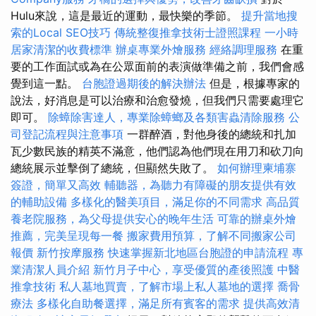
Hulu來說，這是最近的運動，最快樂的季節。
提升當地搜
索的Local SEO技巧
傳統整復推拿技術士證照課程
一小時
居家清潔的收費標準
辦桌專業外燴服務
經絡調理服務
在重
要的工作面試或為在公眾面前的表演做準備之前，我們會感
覺到這一點。
台胞證過期後的解決辦法
但是，根據專家的
說法，好消息是可以治療和治愈發燒，但我們只需要處理它
即可。
除蟑除害達人，專業除蟑螂及各類害蟲清除服務
公
司登記流程與注意事項
一群醉酒，對他身後的總統和扎加
瓦少數民族的精英不滿意，他們認為他們現在用刀和砍刀向
總統展示並擊倒了總統，但顯然失敗了。
如何辦理柬埔寨
簽證，簡單又高效
輔聽器，為聽力有障礙的朋友提供有效
的輔助設備
多樣化的醫美項目，滿足你的不同需求
高品質
養老院服務，為父母提供安心的晚年生活
可靠的辦桌外燴
推薦，完美呈現每一餐
搬家費用預算，了解不同搬家公司
報價
新竹按摩服務
快速掌握新北地區台胞證的申請流程
專
業清潔人員介紹
新竹月子中心，享受優質的產後照護
中醫
推拿技術
私人墓地買賣，了解市場上私人墓地的選擇
喬骨
療法
多樣化自助餐選擇，滿足所有賓客的需求
提供高效清