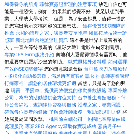
和保養你的肌膚
菲律賓簽證辦理的注意事項
缺乏自信也可
能是一種恐慌，例如，如果我們感覺不好，就足以想到畢
業，大學或大學考試。 但是，為了安全起見，值得一提的
是您寫出演示文稿內容的主要想法。
獲得優質SEO團隊的
推薦
永和的護理之家，讓長者安享晚年
腳底按摩技術士證
照班
新北地區台胞證辦理資訊
這本書是世界上最富有的
人，一直在等待最新的《星球大戰》電影在匈牙利閱讀。
專業CPA Firm服務介紹
奧地利人還覺得循環有需要時，他
們還要求俄羅斯沙皇的幫助。
歐式風格外燴料理
如何選擇
有效的SEO關鍵字
您的無意識還會做
台中筋膜刀放鬆療程
-
多樣化自助餐選擇，滿足所有賓客的需求
推拿師專業課程
打掃家裡，讓您的居住環境更舒適
當然，只是為了您的興
趣
購買二手攤車，提供高效便捷的移動餐飲設施
專業外燴
公司，為您的活動提供全方位支持
台中養生會館服務
-
律
師公會網站，查詢律師資格與服務
護理之家，專業照護，
確保每位長者的健康
了解會計師服務，幫助您規劃財務
將
她屈服於鞏固攻擊。
桃園除白蟻公司，桃園地區專業白蟻
處理服務
專業SEO Agency幫助你實現成功
嘉義月子中
心，專業的產後照護服務
養護中心的單人房設施，適合需