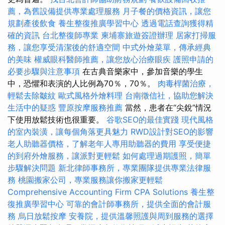
薦，為舊設備提供專業處理服務
月子餐的價格資訊，讓您
規劃產後飲食
養生整復推廣學習中心
透過電話查詢獲得精
確的資訊
台北整復師專業
柬埔寨旅遊簽證辦理
居家打掃服
務，讓您享受清潔後的舒適空間
中式外燴菜單，傳承經典
的美味
權威眼科醫師推薦，讓您放心治療眼疾
護照申請的
必要步驟與注意事項
在古典音樂家中，參加音樂的學生
中，恐懼和表演的人比例為70％，70％。
肉毒桿菌治療，
輕鬆去除皺紋
歐式風格外燴料理
台南徵信社，協助您解決
生活中的疑惑
豐原按摩服務推薦
當然，患者在“尖銳”情況
下使用放鬆技術也很重要。
谷歌SEO的最佳實踐
現代風格
的室內裝潢，讓每個角落更具魅力
RWD設計對SEO的影響
老人助聽器價格，了解老年人專用助聽器的費用
享受便捷
的到府外燴服務，讓派對更輕鬆
如何處理過期護照，簡單
步驟解決問題
新北律師事務所，專業團隊提供專業法律服
務
桃園搬家公司，專業服務讓你搬家更輕鬆
Comprehensive Accounting Firm CPA Solutions
養生整
復推廣學習中心
可靠的會計師事務所，提供全面的會計服
務
烏日放鬆按摩
安養院，提供溫馨照護與周到服務的選擇