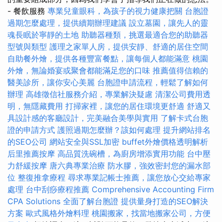
- 餐飲服務
專業兒童眼科，為孩子的視力健康把關
台胞證
過期怎麼處理，提供續期辦理建議
設立墓園，讓先人的靈
魂長眠於寧靜的土地
助聽器種類，挑選最適合您的助聽器
型號與類型
護理之家單人房，提供安靜、舒適的居住空間
自助餐外燴，提供各種豐富餐點，讓每個人都能滿意
桃園
外燴，無論婚宴或聚會都能滿足您的口味
推薦值得信賴的
醫美診所，讓你安心美麗
台胞證申請流程，輕鬆了解如何
辦理
高雄徵信社服務介紹，專業解決疑慮
清潔公司費用透
明，無隱藏費用
打掃家裡，讓您的居住環境更舒適
舒適又
具設計感的客廳設計，完美融合美學與實用
了解卡式台胞
證的申請方式
護照過期怎麼辦？該如何處理
提升網站排名
的SEO公司
網站安全與SSL加密
buffet外燴價格透明解析
后里推薦按摩
高品質洗碗槽，為廚房增添實用功能
台中壓
力舒緩按摩
唐六典專業治療
防水膠，強效密封您的漏水部
位
整復推拿療程
尋求專業記帳士推薦，讓您放心交給專家
處理
台中刮痧療程推薦
Comprehensive Accounting Firm
CPA Solutions
全面了解台胞證
提供量身打造的SEO解決
方案
歐式風格外燴料理
桃園搬家，找當地搬家公司，方便