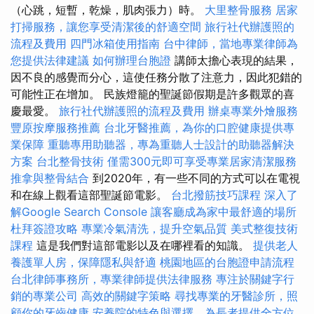
（心跳，短暫，乾燥，肌肉張力）時。
大里整骨服務
居家
打掃服務，讓您享受清潔後的舒適空間
旅行社代辦護照的
流程及費用
四門冰箱使用指南
台中律師，當地專業律師為
您提供法律建議
如何辦理台胞證
講師太擔心表現的結果，
因不良的感覺而分心，這使任務分散了注意力，因此犯錯的
可能性正在增加。 民族燈籠的聖誕節假期是許多觀眾的喜
慶最愛。
旅行社代辦護照的流程及費用
辦桌專業外燴服務
豐原按摩服務推薦
台北牙醫推薦，為你的口腔健康提供專
業保障
重聽專用助聽器，專為重聽人士設計的助聽器解決
方案
台北整骨技術
僅需300元即可享受專業居家清潔服務
推拿與整骨結合
到2020年，有一些不同的方式可以在電視
和在線上觀看這部聖誕節電影。
台北撥筋技巧課程
深入了
解Google Search Console
讓客廳成為家中最舒適的場所
杜拜簽證攻略
專業冷氣清洗，提升空氣品質
美式整復技術
課程
這是我們對這部電影以及在哪裡看的知識。
提供老人
養護單人房，保障隱私與舒適
桃園地區的台胞證申請流程
台北律師事務所，專業律師提供法律服務
專注於關鍵字行
銷的專業公司
高效的關鍵字策略
尋找專業的牙醫診所，照
顧你的牙齒健康
安養院的特色與選擇，為長者提供全方位