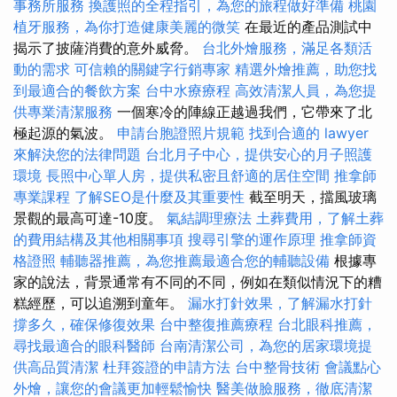
事務所服務
換護照的全程指引，為您的旅程做好準備
桃園
植牙服務，為你打造健康美麗的微笑
在最近的產品測試中
揭示了披薩消費的意外威脅。
台北外燴服務，滿足各類活
動的需求
可信賴的關鍵字行銷專家
精選外燴推薦，助您找
到最適合的餐飲方案
台中水療療程
高效清潔人員，為您提
供專業清潔服務
一個寒冷的陣線正越過我們，它帶來了北
極起源的氣波。
申請台胞證照片規範
找到合適的 lawyer
來解決您的法律問題
台北月子中心，提供安心的月子照護
環境
長照中心單人房，提供私密且舒適的居住空間
推拿師
專業課程
了解SEO是什麼及其重要性
截至明天，擋風玻璃
景觀的最高可達-10度。
氣結調理療法
土葬費用，了解土葬
的費用結構及其他相關事項
搜尋引擎的運作原理
推拿師資
格證照
輔聽器推薦，為您推薦最適合您的輔聽設備
根據專
家的說法，背景通常有不同的不同，例如在類似情況下的糟
糕經歷，可以追溯到童年。
漏水打針效果，了解漏水打針
撐多久，確保修復效果
台中整復推薦療程
台北眼科推薦，
尋找最適合的眼科醫師
台南清潔公司，為您的居家環境提
供高品質清潔
杜拜簽證的申請方法
台中整骨技術
會議點心
外燴，讓您的會議更加輕鬆愉快
醫美做臉服務，徹底清潔