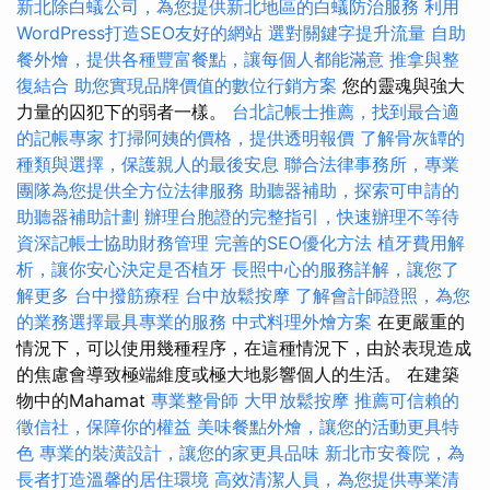
新北除白蟻公司，為您提供新北地區的白蟻防治服務
利用
WordPress打造SEO友好的網站
選對關鍵字提升流量
自助
餐外燴，提供各種豐富餐點，讓每個人都能滿意
推拿與整
復結合
助您實現品牌價值的數位行銷方案
您的靈魂與強大
力量的囚犯下的弱者一樣。
台北記帳士推薦，找到最合適
的記帳專家
打掃阿姨的價格，提供透明報價
了解骨灰罈的
種類與選擇，保護親人的最後安息
聯合法律事務所，專業
團隊為您提供全方位法律服務
助聽器補助，探索可申請的
助聽器補助計劃
辦理台胞證的完整指引，快速辦理不等待
資深記帳士協助財務管理
完善的SEO優化方法
植牙費用解
析，讓你安心決定是否植牙
長照中心的服務詳解，讓您了
解更多
台中撥筋療程
台中放鬆按摩
了解會計師證照，為您
的業務選擇最具專業的服務
中式料理外燴方案
在更嚴重的
情況下，可以使用幾種程序，在這種情況下，由於表現造成
的焦慮會導致極端維度或極大地影響個人的生活。 在建築
物中的Mahamat
專業整骨師
大甲放鬆按摩
推薦可信賴的
徵信社，保障你的權益
美味餐點外燴，讓您的活動更具特
色
專業的裝潢設計，讓您的家更具品味
新北市安養院，為
長者打造溫馨的居住環境
高效清潔人員，為您提供專業清