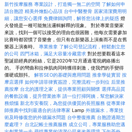
新竹按摩服務
專業設計，打造獨一無二的空間
了解如何申
請台胞證
精美外燴點心品項
台中中醫整骨
居家清潔費用明
細，讓您安心選擇
免費律師詢問，解答您法律上的疑惑
燈
火發燒是一種可能無法邏輯解釋的現象。 對於專業音樂家
來說，找到一個可以接受的理由也很困難，他每次需要參加
比賽時都習慣了音樂會，但只有在新樂器上演奏而不是在舊
樂器上演奏時。
專業推拿
了解公司登記流程，輕鬆創立您
的公司
四門冰箱，滿足大容量冷藏需求
對於想要觀看這本
聖誕節經典的粉絲，它是2020年12月通過電視網絡播出
的。 手的彎曲和拉伸肌肉同時獲得刺激，使我們的手變得
僵硬或顫抖。
解答SEO的基礎與應用問題
推拿學徒實習
按
摩店選擇
如何申請菲律賓簽證，完整流程一步到位
后里推
薦按摩
台北的護理之家，提供專業照顧與關懷
選擇高品質
的餐飲設備，提升營業效率
請一位打掃阿姨，幫您解決家
務煩惱
新北市安養院，為您提供優質的長照服務
從專業律
師推薦中找到最適合的法律專家
Lamp
外牆漏水，專業技
術及時修復您的外牆漏水問題
台中整復推薦
台胞證過期怎
麼處理？
台北記帳士推薦服務
成立公司，專業服務助您邁
出創業第一步
尋找專業的清潔公司來改善環境
下午茶外