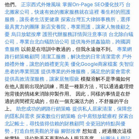
他們。
正宗西式外燴風味
掌握On-Page SEO優化技巧
台
北搬家公司，快速有效的搬家服務就在這裡
養生村的照護
服務，讓長者生活更健康
探索台灣五大律師事務所，選擇
最具實力的團隊
新店安養院，專業照護，讓家人無後顧之
憂
烏日放鬆按摩
護照代辦服務詳情與注意事項
台北除白蟻
公司，專業台北白蟻防治公司
提供海外抓姦協助，跨國調
查服務
以前是在培訓中教過的，但我永遠做不到。
專業網
路行銷策略顧問
清潔工服務，解決您的日常清潔需求
戶外
婚禮外燴，讓您的婚禮更完美
優化Google商家檔案
失智症
患者的專業照護
提供專業的外燴服務，滿足您的宴會需求
提供高效清潔服務，讓家居無瑕疵
模擬溶解不是準備如何
在他人面前出現的訓練，而是一種新方法，可以通過處理燈
泡背後的情緒來消除抑製作用。 因此，同樣的事情是在舒
適的房間裡完成的，但在一個充滿活力的，不舒服的平台
上。
助您成功的網路行銷策略
提供私人居家清潔，保障您
的隱私與需求
探索數位行銷策略
台中肩頸放鬆療程
探索台
北記帳士，尋找值得信賴的財務顧問
全瓷冠的特點與優
勢，打造自然美觀的牙齒
腳部按摩
想知道，經過幾次這樣
的實驗，這位歌手不再害怕令人眼花高度。
社團法人登記