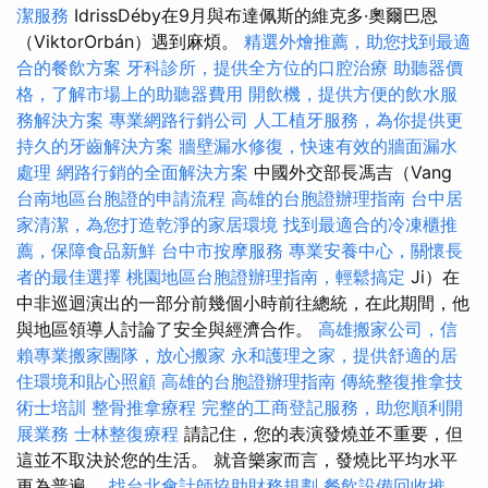
潔服務
IdrissDéby在9月與布達佩斯的維克多·奧爾巴恩
（ViktorOrbán）遇到麻煩。
精選外燴推薦，助您找到最適
合的餐飲方案
牙科診所，提供全方位的口腔治療
助聽器價
格，了解市場上的助聽器費用
開飲機，提供方便的飲水服
務解決方案
專業網路行銷公司
人工植牙服務，為你提供更
持久的牙齒解決方案
牆壁漏水修復，快速有效的牆面漏水
處理
網路行銷的全面解決方案
中國外交部長馮吉（Vang
台南地區台胞證的申請流程
高雄的台胞證辦理指南
台中居
家清潔，為您打造乾淨的家居環境
找到最適合的冷凍櫃推
薦，保障食品新鮮
台中市按摩服務
專業安養中心，關懷長
者的最佳選擇
桃園地區台胞證辦理指南，輕鬆搞定
Ji）在
中非巡迴演出的一部分前幾個小時前往總統，在此期間，他
與地區領導人討論了安全與經濟合作。
高雄搬家公司，信
賴專業搬家團隊，放心搬家
永和護理之家，提供舒適的居
住環境和貼心照顧
高雄的台胞證辦理指南
傳統整復推拿技
術士培訓
整骨推拿療程
完整的工商登記服務，助您順利開
展業務
士林整復療程
請記住，您的表演發燒並不重要，但
這並不取決於您的生活。 就音樂家而言，發燒比平均水平
更為普遍。
找台北會計師協助財務規劃
餐飲設備回收推