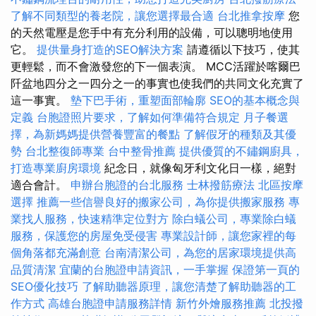
了解不同類型的養老院，讓您選擇最合適
台北推拿按摩
您
的天然電壓是您手中有充分利用的設備，可以聰明地使用
它。
提供量身打造的SEO解決方案
請遵循以下技巧，使其
更輕鬆，而不會激發您的下一個表演。 MCC活躍於喀爾巴
阡盆地四分之一四分之一的事實也使我們的共同文化充實了
這一事實。
墊下巴手術，重塑面部輪廓
SEO的基本概念與
定義
台胞證照片要求，了解如何準備符合規定
月子餐選
擇，為新媽媽提供營養豐富的餐點
了解假牙的種類及其優
勢
台北整復師專業
台中整骨推薦
提供優質的不鏽鋼廚具，
打造專業廚房環境
紀念日，就像匈牙利文化日一樣，絕對
適合會計。
申辦台胞證的台北服務
士林撥筋療法
北區按摩
選擇
推薦一些信譽良好的搬家公司，為你提供搬家服務
專
業找人服務，快速精準定位對方
除白蟻公司，專業除白蟻
服務，保護您的房屋免受侵害
專業設計師，讓您家裡的每
個角落都充滿創意
台南清潔公司，為您的居家環境提供高
品質清潔
宜蘭的台胞證申請資訊，一手掌握
保證第一頁的
SEO優化技巧
了解助聽器原理，讓您清楚了解助聽器的工
作方式
高雄台胞證申請服務詳情
新竹外燴服務推薦
北投撥