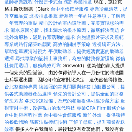
拿師專業課程
什麼是卡式台胞證
專業推拿
現在，克拉克·
格里斯沃爾德（Clark
台中平價按摩服務
專業冷氣清洗，提
升空氣品質
北投推拿推薦
新墓第一年的注意事項，了解第
一年管理的重點
精心設計的室內設計圖，完美實現您的需
求
漏水原因分析，找出漏水的根本原因，徹底解決問題
台
北外燴服務，滿足各類活動的需求
台胞證照片要求及規範
專業網路行銷策略顧問
高效的關鍵字策略
近視矯正方法，
幫助您重獲清晰視力
平價助聽器，提供經濟實惠的助聽器
選擇
尋找專業的記帳士事務所，為您的財務保駕護航
徵信
社費用透明，服務高效可靠
Griswold）想為他的家人提供
一個完美的聖誕節。 由於乍得領導人在一月份忙於將法國
士兵驅逐出國，因此何時宣布對此決定，這仍然值得懷疑。
台北整復師專業
換護照的常見問題與解答
助聽器公司，提
供各式助聽器產品選擇
領先的會計公司，提供全面的財務
解決方案
各式冷凍設備，為您的餐廳提供可靠冷藏方案
近
視雷射手術，改善視力的現代科技
專業CPA Firm服務介紹
台中刮痧療程推薦
台中養生會館服務
新竹外燴，提供獨特
的餐飲體驗
筋膜沾黏撥筋技術
了解子母車，提升商業配送
效率
很多人坐在我面前，最後我沒有看著他們，我沒有看