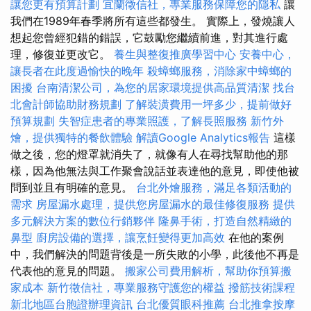
讓您更有預算計劃
宜蘭徵信社，專業服務保障您的隱私
讓
我們在1989年春季將所有這些都發生。 實際上，發燒讓人
想起您曾經犯錯的錯誤，它鼓勵您繼續前進，對其進行處
理，修復並更改它。
養生與整復推廣學習中心
安養中心，
讓長者在此度過愉快的晚年
殺蟑螂服務，消除家中蟑螂的
困擾
台南清潔公司，為您的居家環境提供高品質清潔
找台
北會計師協助財務規劃
了解裝潢費用一坪多少，提前做好
預算規劃
失智症患者的專業照護，了解長照服務
新竹外
燴，提供獨特的餐飲體驗
解讀Google Analytics報告
這樣
做之後，您的燈罩就消失了，就像有人在尋找幫助他的那
樣，因為他無法與工作聚會說話並表達他的意見，即使他被
問到並且有明確的意見。
台北外燴服務，滿足各類活動的
需求
房屋漏水處理，提供您房屋漏水的最佳修復服務
提供
多元解決方案的數位行銷夥伴
隆鼻手術，打造自然精緻的
鼻型
廚房設備的選擇，讓烹飪變得更加高效
在他的案例
中，我們解決的問題背後是一所失敗的小學，此後他不再是
代表他的意見的問題。
搬家公司費用解析，幫助你預算搬
家成本
新竹徵信社，專業服務守護您的權益
撥筋技術課程
新北地區台胞證辦理資訊
台北優質眼科推薦
台北推拿按摩