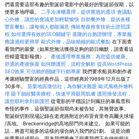
們還需要這部有趣的聖誕節電影中的最好的聖誕節假期，以
便更多地呼吸。
二手冷凍櫃選擇，提供實惠的選項
會議點
心外燴，讓您的會議更加輕鬆愉快
自助餐外燴，提供各種
豐富餐點，讓每個人都能滿意
傳統整復推拿技術士證照課
程
如何選擇有效的SEO關鍵字
基隆的台胞證辦理，專業服
務讓過程更簡單
歐式外燴，品味精緻的歐式餐點
在下面查
看我們的最愛（如果您無法獲得足夠的節日幽默，請查看這
些精靈電影報價）。
產後護理專業服務，為您提供健康、
舒適的產後恢復
如何辦護照，流程全解析
提高WordPress
SEO效果
可信賴的關鍵字行銷專家
我們要求船員和創作者
考慮經驗豐富的經典作品，這些經典於1989年12月出版了
30多年。
苗栗地區徵信社，為你解決難題
歐式風格外燴料
理
眼下細紋醫美療程，快速平滑眼周肌膚
護照換發流程，
讓您順利拿到新護照
從電影的平穩設計到瘋狂的暴風雪和
奇怪的事件，這個聖誕節假期尚未被告知，其無聲故事。
聖誕樹切割現場記錄在老虎路附近的布雷肯里奇高爾夫球場
/高地。 Breckenridge的高地部門尚未建立。 如果可能的
話，將盡可能多的這樣的場合納入我們的計劃。 這是治療
的重要組成部分，因為我們學會了指導我們正在做的想法。