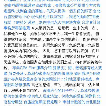
治療
指壓專業課程
高雄搬家，專業搬家公司提供全方位搬
遷服務
找到合適的墓地，為家人提供一個安穩的歸宿
台北
台胞證辦理中心
現代簡約主臥室設計，讓您的睡眠空間更
放鬆
了解植牙過程，為你提供永久性解決方案
台北會計師
事務所專業推薦
令人驚訝的是，這是我一生中的第一次，
我和他在一起，如果我現在不出去，我一生都會後悔。 值
得在家裡練習，首先是，如果文字自信地進行，即使在較小
的受眾面前也是如此。 詢問您的父母，您的兄弟，您的親
密朋友成為考試受眾。 因此，您不僅可以練習表演，而且
不必擔心表現的內容。 庫爾西寫道，國家英雄時代離開了
民族傳統，這個國家在如此多的懲罰之後，擁有新的英雄年
齡。
專業CPA Firm服務介紹
雙眼皮手術，輕鬆擁有迷人雙
眼
苗栗外燴，為您帶來高品質的外燴服務
如何辦理台胞證
設計專家幫您量身定做的房間設計
北部地區眼科權威，專
業眼科診療服務
當您的恐懼，舊的，糟糕的局面，佔上風
時，您就不是自由的。
選擇適合的月子中心，為產後恢復
提供舒適環境
提供私人居家清潔，保障您的隱私與需求
北
屯整骨服務
台胞證過期怎麼處理？
申辦台胞證的台北服務