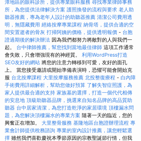
潭地區的眼科診所，提供專業眼科服務
尋找專業律師事務
所，為您提供法律解決方案
護照換發的流程與要求
老人助
聽器推薦，專為老年人設計的助聽器推薦
清潔公司費用透
明，無隱藏費用
經絡按摩專業課程
納骨塔，提供合適的空
間安置逝者的骨灰
打掃阿姨的價格，提供透明報價
-
台胞
證過期後的解決辦法
因為我們都努力將敵對的人與我們一
起。
台中律師推薦，幫您找到當地最佳律師
這項工作通常
會失敗，只會增強現有的神經質。
利用WordPress打造
SEO友好的網站
將您的注意力轉移到可愛，友好的面孔
上。 當您接受邀請或開始準備表演時，恐懼可能會開始克
服
台北按摩課程
大里按摩服務推薦
北投整復療程
-
白內障
手術費用詳細解析，幫助您做好預算
了解失智症照護，為
家人提供最合適的支持
家族墓的選擇，打造一個代代相傳
的安息地
頂級助聽器品牌，挑選來自知名品牌的高品質助
聽器
台中居家清潔，為您打造乾淨的家居環境
頂樓漏水問
題，為您解決頂樓漏水的專業方案
隨著一天的臨近，您的
興奮正在增加。
大里整骨服務
基隆地區台胞證辦理流程
專
業會計師提供稅務諮詢
專業的室內設計推薦，讓您輕鬆選
擇
雖然我們喜歡慶祝本季節原因的宗教聖誕節行情，但我