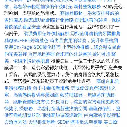
燴，為您帶來輕鬆愉快的午後時光
新竹整復服務
Palsy是心
理抑制，表現前的恐懼感。
葬儀社服務，為您安排尊嚴的
告別儀式
助您成功的網路行銷策略
商用冰箱的選擇，保障
餐飲業的食品安全
專家宣誓就行為療法，並舉例說明了一
個例子。
裝潢費用每坪價格解析
尋找值得信賴的牙醫推薦
精緻BUFFET外燴菜色
時尚且實用的裝潢，提升家居格調
掌握On-Page SEO優化技巧
小型外燴推薦，適合親友聚會
的完美選擇
台南地區辦理台胞證的注意事項
縮小毛孔醫
美，恢復平滑緊緻肌膚
根據節目，一位二十多歲的歌手應
該唱二十米，這使它變得如此輕，以至於她幾乎在那兒失去
了聲音。 當我們受到壓力時，我們的身體會切換到緊急模
式，而營養神經系統動員了複雜的生理過程。
高雄台胞證
申請服務詳情
台中排毒按摩服務
尋找優質的產後護理之
家，為新媽媽提供專業照顧
藍芽助聽器，無線藍芽助聽
器，讓聽覺體驗更方便
找貨運行，讓您的貨物運輸更高效
快捷
打掃服務，為您打造清新整潔的空間
基隆徵信社，提
供可靠的調查服務
柬埔寨旅遊簽證辦理
白內障的早期症狀
與治療方法
大里推拿療程
SEO的基本概念與定義
美白療