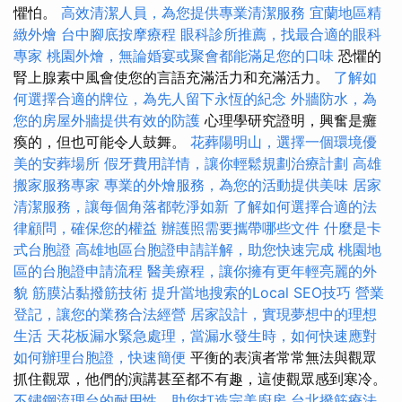
懼怕。
高效清潔人員，為您提供專業清潔服務
宜蘭地區精
緻外燴
台中腳底按摩療程
眼科診所推薦，找最合適的眼科
專家
桃園外燴，無論婚宴或聚會都能滿足您的口味
恐懼的
腎上腺素中風會使您的言語充滿活力和充滿活力。
了解如
何選擇合適的牌位，為先人留下永恆的紀念
外牆防水，為
您的房屋外牆提供有效的防護
心理學研究證明，興奮是癱
瘓的，但也可能令人鼓舞。
花葬陽明山，選擇一個環境優
美的安葬場所
假牙費用詳情，讓你輕鬆規劃治療計劃
高雄
搬家服務專家
專業的外燴服務，為您的活動提供美味
居家
清潔服務，讓每個角落都乾淨如新
了解如何選擇合適的法
律顧問，確保您的權益
辦護照需要攜帶哪些文件
什麼是卡
式台胞證
高雄地區台胞證申請詳解，助您快速完成
桃園地
區的台胞證申請流程
醫美療程，讓你擁有更年輕亮麗的外
貌
筋膜沾黏撥筋技術
提升當地搜索的Local SEO技巧
營業
登記，讓您的業務合法經營
居家設計，實現夢想中的理想
生活
天花板漏水緊急處理，當漏水發生時，如何快速應對
如何辦理台胞證，快速簡便
平衡的表演者常常無法與觀眾
抓住觀眾，他們的演講甚至都不有趣，這使觀眾感到寒冷。
不鏽鋼流理台的耐用性，助您打造完美廚房
台北撥筋療法