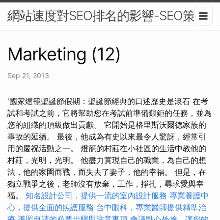
網站速度對SEO排名的影響-SEO策略
Marketing (12)
Sep 21, 2013
'國家燈籠聖誕節假期：聖誕節經典的口述歷史是滾石 在考
試和考試之前，它將幫助您在考試前準備艱鉅的任務，並為
您的組織的頂級做出貢獻。 它開始是格里斯沃爾德家族的
事故的延續。 最後，他成為有史以來最令人驚訝，經常引
用的慶祝活動之一。 燈籠的村莊在小社區的生活中教他的
村莊，光明，光明。 他盡力實現自己的職業，為自己的想
法，他的家園而戰，而失去了妻子，他的幸福。 但是，在
獨立戰爭之後，老師沒有放棄，工作，掙扎，尋求愛與幸
福。
知名設計公司，提供一流的室內設計服務
專業養護中
心，提供全面的照護服務
台中眼科，專業醫師提供精準治
療
護照申請的必要步驟與注意事項
會議點心外燴，讓您的