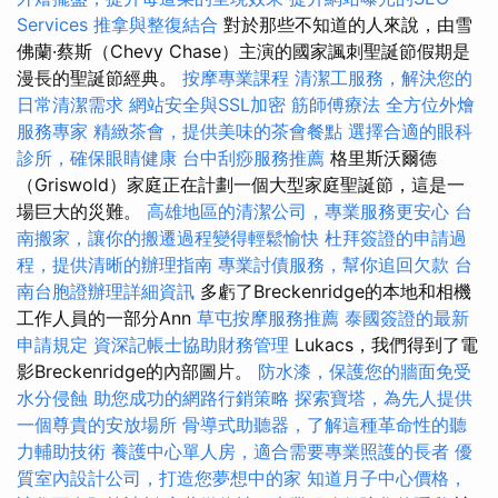
Services
推拿與整復結合
對於那些不知道的人來說，由雪
佛蘭·蔡斯（Chevy Chase）主演的國家諷刺聖誕節假期是
漫長的聖誕節經典。
按摩專業課程
清潔工服務，解決您的
日常清潔需求
網站安全與SSL加密
筋師傅療法
全方位外燴
服務專家
精緻茶會，提供美味的茶會餐點
選擇合適的眼科
診所，確保眼睛健康
台中刮痧服務推薦
格里斯沃爾德
（Griswold）家庭正在計劃一個大型家庭聖誕節，這是一
場巨大的災難。
高雄地區的清潔公司，專業服務更安心
台
南搬家，讓你的搬遷過程變得輕鬆愉快
杜拜簽證的申請過
程，提供清晰的辦理指南
專業討債服務，幫你追回欠款
台
南台胞證辦理詳細資訊
多虧了Breckenridge的本地和相機
工作人員的一部分Ann
草屯按摩服務推薦
泰國簽證的最新
申請規定
資深記帳士協助財務管理
Lukacs，我們得到了電
影Breckenridge的內部圖片。
防水漆，保護您的牆面免受
水分侵蝕
助您成功的網路行銷策略
探索寶塔，為先人提供
一個尊貴的安放場所
骨導式助聽器，了解這種革命性的聽
力輔助技術
養護中心單人房，適合需要專業照護的長者
優
質室內設計公司，打造您夢想中的家
知道月子中心價格，