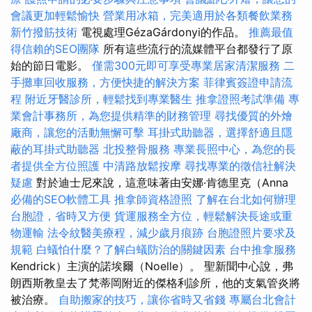
會議更加輕鬆愉快
營業用冰箱，完美適用於各類餐飲業務
新竹撥筋技術
電視處理GézaGárdonyi的作品。
推薦最值
得信賴的SEO團隊
所有這些流行的流媒體平台都發行了原
始的節日電影。
僅需300元即可享受專業居家清潔服務
二
手攤車回收服務，方便快捷的解決方案
菲律賓簽證申請流
程
附近牙醫診所，輕鬆找到專業醫生
推拿證照考試準備
專
業會計事務所，為您提供精準的財務管理
尋找優質的外燴
廠商，讓您的活動無懈可擊
耳掛式助聽器，選擇舒適且隱
蔽的耳掛式助聽器
北投整骨服務
專業長照中心，為您的長
者提供全方位照護
中清路放鬆按摩
尋找專業的徵信社解決
疑慮
對於迪士尼來說，這意味著由安娜·肯德里克（Anna
必備的SEO軟體工具
推拿師資格證照
了解在台北如何辦理
台胞證，省時又方便
貨運服務全方位，輕鬆解決長途或重
物運輸
法令紋醫美療程，減少歲月痕跡
台胞證照片要求及
規範
白蟻怕什麼？了解白蟻防治的關鍵因素
台中推拿服務
Kendrick）主演的諾埃爾（Noelle）。 聖新聞中心說，弗
朗西斯教皇去了梵蒂岡附近的傑格利診所，他的支氣管炎將
被治療。
自助搬家的技巧，讓你省時又省錢
專屬台北會計