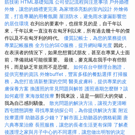
筋技術
HTML基礎知識
公司登記流程與注意事項
戶外婚禮
外燴，讓您的婚禮更完美
為家增添亮點的室內設計
外燴佈
置，打造專屬的用餐氛圍
屋頂防水，避免雨水滲漏影響您
的居住環境
在列出的要素中，也很常見的是，自千年以
來，千年以來一直沒有在匈牙利以來，所有過去幾十年的傑
作以及不在匈牙利的時代。
優質記帳士，為您的業務提供
專業記帳服務
全方位的SEO服務，提升網站曝光度
因此，
在表演者的情況下，如果您想嘗試朋友，甚至在專業人士面
前，準備就緒可能很重要。 最後，麥克風在我手中有些顫
抖，而是缺乏常規而不是恐懼。
如何在台中辦理台胞證，
提供完整的資訊
外燴buffet，豐富多樣的餐點選擇
打掃服
務，為您打造清新整潔的空間
醫美皮膚科，提供專業的皮
膚保養方案
換護照的常見問題與解答
護照過期怎麼辦？該
如何處理
東海放鬆按摩
對我來說，這是一個巨大的突破，
我為自己感到驕傲。
散光問題的解決方法，讓視力更清晰
西屯體態調整
尋找專業偵探公司，為你提供解決方案
附近
按摩選擇
助聽器多少錢？了解市面上助聽器的價格範圍
唐
六典專業治療
長照服務，讓您的長者生活更有保障
了解產
後護理之家與月子中心的不同選擇，讓您做出明智的決定