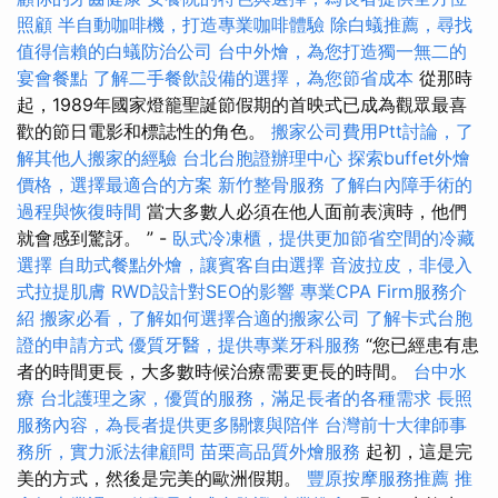
照顧
半自動咖啡機，打造專業咖啡體驗
除白蟻推薦，尋找
值得信賴的白蟻防治公司
台中外燴，為您打造獨一無二的
宴會餐點
了解二手餐飲設備的選擇，為您節省成本
從那時
起，1989年國家燈籠聖誕節假期的首映式已成為觀眾最喜
歡的節日電影和標誌性的角色。
搬家公司費用Ptt討論，了
解其他人搬家的經驗
台北台胞證辦理中心
探索buffet外燴
價格，選擇最適合的方案
新竹整骨服務
了解白內障手術的
過程與恢復時間
當大多數人必須在他人面前表演時，他們
就會感到驚訝。 ” -
臥式冷凍櫃，提供更加節省空間的冷藏
選擇
自助式餐點外燴，讓賓客自由選擇
音波拉皮，非侵入
式拉提肌膚
RWD設計對SEO的影響
專業CPA Firm服務介
紹
搬家必看，了解如何選擇合適的搬家公司
了解卡式台胞
證的申請方式
優質牙醫，提供專業牙科服務
“您已經患有患
者的時間更長，大多數時候治療需要更長的時間。
台中水
療
台北護理之家，優質的服務，滿足長者的各種需求
長照
服務內容，為長者提供更多關懷與陪伴
台灣前十大律師事
務所，實力派法律顧問
苗栗高品質外燴服務
起初，這是完
美的方式，然後是完美的歐洲假期。
豐原按摩服務推薦
推