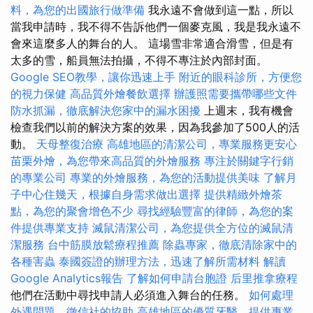
料，為您的出國旅行做準備
我永遠不會做到這一點，所以
當我申請時，我不得不告訴他們一個麥克風，我是我永遠不
會來這麼多人的舞台的人。 這場雪非常適合滑雪，但是有
太多的雪，船員無法拍攝，不得不專注於內部封面。
Google SEO教學，讓你迅速上手
附近的眼科診所，方便您
的視力保健
高品質外燴餐飲選擇
辦護照需要攜帶哪些文件
防水抓漏，徹底解決您家中的漏水困擾
上週末，我有機會
檢查我們以前的解決方案的效果，因為我參加了500人的活
動。
天母整復治療
高雄地區的清潔公司，專業服務更安心
苗栗外燴，為您帶來高品質的外燴服務
專注於關鍵字行銷
的專業公司
專業的外燴服務，為您的活動提供美味
了解月
子中心住幾天，根據自身需求做出選擇
提供精緻外燴茶
點，為您的聚會增色不少
尋找經驗豐富的律師，為您的案
件提供專業支持
滅鼠清潔公司，為您提供全方位的滅鼠清
潔服務
台中筋膜放鬆療程推薦
除蟲專家，徹底清除家中的
各種害蟲
泰國簽證的辦理方法，迅速了解所需材料
解讀
Google Analytics報告
了解如何申請台胞證
后里推拿療程
他們在活動中尋找申請人必須進入舞台的任務。
如何處理
外遇問題，徵信社的協助
高雄地區的優質牙醫，提供專業