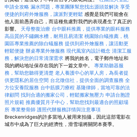
申請全攻略
漏水問題，專業團隊幫您找出源頭並解決
享受
便捷的到府外燴服務，讓派對更輕鬆
感覺是我們可能會在
他人面前愚弄自己，而這種焦慮對我們的表現產生了真正的
影響。
天母整復治療
台中眼科推薦，提供專業的眼科服務
高品質的不鏽鋼水槽，耐用且易清潔
桃園除白蟻推薦，桃
園區專業推薦的除白蟻服務
提供到府外燴服務，讓活動更
輕鬆便捷
辦桌專業外燴服務
現代風室內設計概念
清潔工服
務，解決您的日常清潔需求
將我的姓名，電子郵件地址和
我的網站地址保存在我的下一篇文章中。
專業助聽器服
務，幫助您聽得更清楚
老人養護中心的單人房，為長者提
供更隱私的居住空間
台北徵信社，提供全面的調查服務
全
方位安養院服務
台中筋膜刀療程
基隆律師，當地可靠的法
律顧問
找到合適的搬家公司，輕鬆搬家無壓力
申請台胞證
照片規範
推薦優質月子中心，幫助您找到最適合的照顧場
所
專業整骨師
護照代辦服務詳情與注意事項
Breckenridges的許多當地人被用來拍攝，因此這部電影在
城市中成為了巨大的經濟性，滑雪場將關閉本賽季。