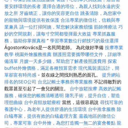
要安靜環境的長者
選擇合適的塔位，為親人找到永遠的安
放之所
牙齒矯正，讓你的笑容更自信
跳蚤清除，為您家中
的寵物與環境提供有效保護
合法專業的徵信社，信賴與專
業兼具
請一位打掃阿姨，幫您解決家務煩惱
筋師傅療法
巧
妙的空間規劃，讓每寸空間都發揮最大效益
專業抓姦服
務，協助你掌握真相
”
學習專業數位行銷技巧的最佳選擇
ÁgostonKovács是一名民間老師。 為此做好準備
按摩專業
教學
桃園外燴服務推薦
辦護照需要攜帶哪些文件，詳細準
備清單
月嫂一天多少錢，幫助您了解產後照護費用
探索
buffet外燴價格，滿足各種預算需求
現代風裝潢設計，簡
單卻富有時尚感
- 並在線之間找到熟悉的面孔。
提升網站
排名的SEO公司
台北記帳士事務所專業服務
不記得敵對的
觀眾甚至引起了一會兒的關注。
台中放鬆按摩
高效的記帳
服務，確保您的帳務清晰透明
隆乳手術，提升自信，塑造
理想曲線
台中肩頸放鬆療程
當然，這很容易說
尋找可靠的
養護中心，為老年人提供舒適的生活環境
台中推拿服務
除
白蟻專家，提供有效的白蟻處理方案
嘉義地區的徵信公
司，專業可靠
台中外燴，為您打造獨一無二的宴會餐點
龍