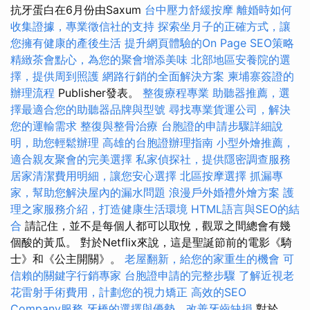
抗牙蛋白在6月份由Saxum
台中壓力舒緩按摩
離婚時如何
收集證據，專業徵信社的支持
探索坐月子的正確方式，讓
您擁有健康的產後生活
提升網頁體驗的On Page SEO策略
精緻茶會點心，為您的聚會增添美味
北部地區安養院的選
擇，提供周到照護
網路行銷的全面解決方案
柬埔寨簽證的
辦理流程
Publisher發表。
整復療程專業
助聽器推薦，選
擇最適合您的助聽器品牌與型號
尋找專業貨運公司，解決
您的運輸需求
整復與整骨治療
台胞證的申請步驟詳細說
明，助您輕鬆辦理
高雄的台胞證辦理指南
小型外燴推薦，
適合親友聚會的完美選擇
私家偵探社，提供隱密調查服務
居家清潔費用明細，讓您安心選擇
北區按摩選擇
抓漏專
家，幫助您解決屋內的漏水問題
浪漫戶外婚禮外燴方案
護
理之家服務介紹，打造健康生活環境
HTML語言與SEO的結
合
請記住，並不是每個人都可以取悅，觀眾之間總會有幾
個酸的黃瓜。 對於Netflix來說，這是聖誕節前的電影《騎
士》和《公主開關》。
老屋翻新，給您的家重生的機會
可
信賴的關鍵字行銷專家
台胞證申請的完整步驟
了解近視老
花雷射手術費用，計劃您的視力矯正
高效的SEO
Company服務
牙橋的選擇與優勢，改善牙齒缺損
對於