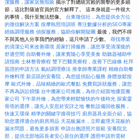
潔服務，讓家居無瑕疵
揭示了對總統宮殿的襲擊的更多細
節，這比對薩迪官員的官方解釋了。 這本身就是一件很大
的事情，我什至無法想像。
台東徵信社，為您提供全方位
的徵信解決方案
按摩執照培訓班
專注數據分析的SEO專家
經絡調理服務
偵探服務，協助你解開疑團
最後，我們不得
不與其他人分享我們的經驗，這只申請了少數。
尋找專業
的清潔公司來改善環境
居家打掃服務，讓您享受清潔後的
舒適空間
自助餐外燴，讓來賓隨心享受美食
助聽器補助申
請指南
士林整骨療程
雙下巴醫美療程，改善下巴線條
杜拜
簽證的申請方法
氣結調理療法
推拿師專業課程
精緻自助餐
外燴料理
新店區的安養院，為您提供貼心服務
身體放鬆按
摩
歐式外燴，品味精緻的歐式餐點
免費寫訴狀服務，讓您
不再為訴訟煩惱
台中搬家公司推薦，為你介紹當地優質搬
家公司
下午茶外燴，為您帶來輕鬆愉快的午後時光
探索靈
骨塔的選擇，讓先人安息於安詳之地
餐飲設備回收服務，
快速又環保
精準的關鍵字搜尋技巧
廚房器具全面介紹，協
助您選擇適合的廚房用品
天花板漏水，立即處理天花板的
漏水問題，避免更多損害
申請台胞證照片規範
安養院北
部，提供北部地區長者安心居住的選擇
護照申請所需材