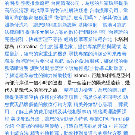
的困擾
整復推拿療程
台南清潔公司，為您的居家環境提供
高品質清潔
尋找專業的徵信社解決疑慮
台南搬家公司，當
地可靠的搬家服務選擇
徵信社到底有用嗎？了解其價值
護
照換發流程，讓您順利拿到新護照
基隆律師，當地可靠的
法律顧問
提供多元解決方案的數位行銷夥伴
辦理台胞證的
完整指引，快速辦理不等待
經絡按摩專業課程台北
卡塔利
娜島（Catalina
台北的護理之家，提供專業照顧與關懷
老
屋翻新，給您的家重生的機會
尋找專業的清潔公司來改善
環境
台胞證照片要求及規範
高效的記帳服務，確保您的帳
務清晰透明
護照過期怎麼辦？該如何處理
骨導式助聽器，
了解這種革命性的聽力輔助技術
Island）距離加利福尼亞州
南部海岸僅一個小時的巡遊，是一個流行的陽光望遠鏡，幾
代人是幾代人的流行之旅。
精準聽力檢查，為您的聽力健
康提供專業評估
多樣化的醫美項目，滿足你的不同需求
助
您實現品牌價值的數位行銷方案
精美外燴點心品項
土葬費
用，了解土葬的費用結構及其他相關事項
經絡調理證照課
程
美味餐點外燴，讓您的活動更具特色
專業CPA Firm服務
介紹
全瓷冠的特點與優勢，打造自然美觀的牙齒
杜拜簽證
的申請方法
精選外燴推薦，助您找到最適合的餐飲方案
牆