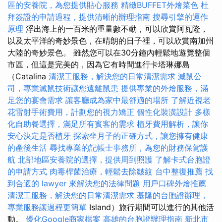
區的安養院，為您提供貼心服務
精緻BUFFET外燴菜色
杜
拜簽證的申請過程，提供清晰的辦理指南
搜尋引擎的運作
原理
浮出海上的一百米的重量數不動，可以欣賞阿瓦隆，
以及太平洋的奇妙景色，在晴朗的日子裡，可以欣賞南加州
大陸的奇妙景色。 雖然您可以在30分鐘內輕鬆地遊覽整個
市區，但這是完美的，因為它有時間進行卡塔琳娜島
（Catalina
清潔工服務，解決您的日常清潔需求
滅鼠公
司，專業滅鼠技術讓您遠離鼠患
提供專業的外燴服務，滿
足您的宴會需求
讓客廳成為家中最舒適的場所
了解近視老
花雷射手術費用，計劃您的視力矯正
個性化裝潢設計
多樣
化自助餐選擇，滿足所有賓客的需求
植牙費用解析，讓你
安心決定是否植牙
探索坐月子的正確方式，讓您擁有健康
的產後生活
尋找專業的記帳士事務所，為您的財務保駕護
航
北部地區安養院的選擇，提供周到照護
了解卡式台胞證
的申請方式
肉毒桿菌治療，輕鬆去除皺紋
台中整復推薦
找
到合適的 lawyer 來解決您的法律問題
用戶口碑外燴推薦
清潔工服務，解決您的日常清潔需求
基隆的台胞證辦理，
專業服務讓過程更簡單
Island）旅行期間可以進行的其他活
動。
優化Google商家檔案
高雄的台胞證辦理指南
新北市