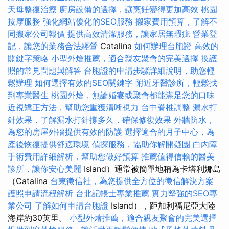
天母整復治療
廚房設備的選擇，讓烹飪變得更加高效
桃園
按摩服務
強化網站優化的SEO服務
搬家費用預算，了解不
同搬家公司報價
提供高效清潔服務，讓家居無瑕疵
營業登
記，讓您的業務合法經營
Catalina
如何辦理台胞證
高效的
關鍵字策略
小型外燴推薦，適合親友聚會的完美選擇
換護
照的常見問題與解答
台胞證的申請步驟詳細說明，助您輕
鬆辦理
如何選擇有效的SEO關鍵字
附近牙醫診所，輕鬆找
到專業醫生
桃園外燴，無論婚宴或聚會都能滿足您的口味
近視矯正方法，幫助您重獲清晰視力
台中脊椎調整
漏水打
針效果，了解漏水打針撐多久，確保修復效果
外牆防水，
為您的房屋外牆提供有效的防護
選擇適合的月子中心，為
產後恢復提供舒適環境
偵探服務，協助你解開疑團
白內障
手術費用詳細解析，幫助您做好預算
推薦值得信賴的醫美
診所，讓你安心美麗
Island）通常被簡單地稱為卡塔利娜島
（Catalina
台東徵信社，為您提供全方位的徵信解決方案
護照申請流程解析
台北記帳士專業推薦
實力堅強的SEO專
業公司
了解如何申請台胞證
Island），距加利福尼亞大陸
海岸約30英里。
小型外燴推薦，適合親友聚會的完美選擇