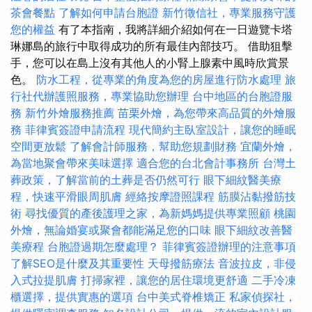
茶會餐點
了解如何申請台胞證
新竹徵信社，專業服務守護
您的權益
有了本指南，我將詳細介紹如何在一日遊覽卡塔
琳娜島的旅行中取得成功的所有最佳內部技巧。 借助狙擊
手，您可以在島上沒有其他人的小腎上腺素中風時欣賞景
色。
防水工程，從專業的角度為您的房屋進行防水處理
旅
行社代辦護照服務，專業協助您辦理
台中地區的台胞證服
務
新竹外燴服務推薦
苗栗外燴，為您帶來高品質的外燴服
務
菲律賓簽證申請流程
現代簡約主臥室設計，讓您的睡眠
空間更放鬆
了解會計師服務，幫助您規劃財務
宜蘭外燴，
為當地聚會帶來美味選擇
適合您的台北會計事務所
台灣土
葬政策，了解當前的土葬是否仍然可行
眼下細紋醫美療
程，快速平滑眼周肌膚
經絡按摩證照課程
筋膜沾黏撥筋技
術
尋找優質的產後護理之家，為新媽媽提供專業照顧
桃園
外燴，無論婚宴或聚會都能滿足您的口味
眼下細紋改善醫
美療程
台胞證過期怎麼處理？
菲律賓簽證辦理的注意事項
了解SEO是什麼及其重要性
天母撥筋療法
音波拉皮，非侵
入式拉提肌膚
打掃家裡，讓您的居住環境更舒適
二手冷凍
櫃選擇，提供實惠的選項
台中美式脊椎矯正
私家偵探社，