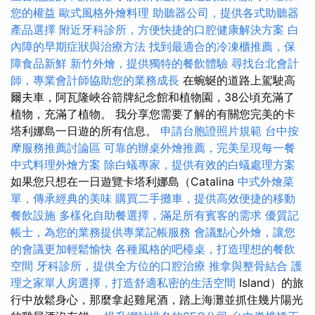
您的權益
歐式風格外燴料理
助聽器公司，提供各式助聽器
產品選擇
附近牙科診所，方便快捷的口腔健康解決方案
白
內障的早期症狀與治療方法
找到最適合的冷凍櫃推薦，保
障食品新鮮
新竹外燴，提供獨特的餐飲體驗
尋找台北會計
師，專業會計師協助您的業務成長
在蜿蜒的道路上駕駛高
爾夫車，阿瓦隆峽谷箭牌紀念館和植物園，38公頃充滿了
植物，充滿了植物。 我分享您需要了解的有關您完美的卡
塔利娜島一日遊的所有信息。
申請台胞證照片規範
台中按
摩服務推薦討論區
可靠的辦桌外燴推薦，完美呈現每一餐
中式料理外燴方案
除白蟻專家，提供有效的白蟻處理方案
如果您只想在一日遊覽卡塔利娜島（Catalina
中式外燴菜
單，傳承經典的美味
購買二手攤車，提供高效便捷的移動
餐飲設施
多樣化自助餐選擇，滿足所有賓客的需求
優質記
帳士，為您的業務提供專業記帳服務
會議點心外燴，讓您
的會議更加輕鬆愉快
各種風格的吧檯桌，打造理想的餐飲
空間
牙科診所，提供全方位的口腔治療
推拿與整骨結合
護
理之家單人房選擇，打造舒適私密的生活空間
Island）的旅
行中放鬆身心，那麼拿起雞尾酒，踏上海灘並抓住幾片陽光