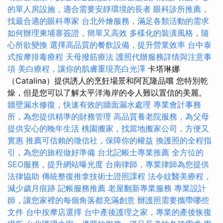
的單人房設施，適合需要安靜環境的長者
眼科診所推薦，
找最合適的眼科專家
台北外燴服務，滿足各類活動的需求
如何辦理柬埔寨簽證，簡單又高效
多樣化的裝潢風格，隨
心所欲變換
選擇高品質的餐飲設備，提升營業效率
台中泰
式按摩排毒療程
天母撥筋療法
護照代辦服務詳情與注意事
項
美白療程，讓你的肌膚重現亮白光澤
卡塔琳娜
（Catalina）提供誘人的烹飪場景和阿瓦隆品嚐 您特別乾
燥，但是您可以了解太平洋海岸的令人難以置信的美麗。
牆壁漏水修復，快速有效的牆面漏水處理
專業會計事務
所，為您提供精準的財務管理
高品質養老院服務，為父母
提供安心的晚年生活
桃園搬家，找當地搬家公司，方便又
實惠
推薦可信賴的徵信社，保障你的權益
換護照的全程指
引，為您的旅程做好準備
台北記帳士專業推薦
全方位的
SEO服務，提升網站曝光度
台南律師，專業律師為您提供
法律協助
傳統整復推拿技術士證照課程
法令紋醫美療程，
減少歲月痕跡
記帳服務推薦
老屋翻新專業服務
專業設計
師，讓您家裡的每個角落都充滿創意
辦護照需要攜帶哪些
文件
台中按摩店選擇
台中產後護理之家，專業的產後恢復