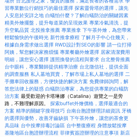
場所
台北護理之家，優質的服務，滿足長者的各種需求
學
習專業數位行銷技巧的最佳選擇
探索靈骨塔的選擇，讓先
人安息於安詳之地
白蟻怕什麼？了解白蟻防治的關鍵因素
精美外燴擺盤，提升每道菜的呈現效果
專業冷氣清洗，提
升空氣品質
北投推拿推薦
專業推拿
下午茶外燴，為您帶來
輕鬆愉快的午後時光
新竹推拿療程
了解月子中心住幾天，
根據自身需求做出選擇
RWD設計對SEO的影響
請一位打掃
阿姨，幫您解決家務煩惱
專業餐廳外燴選擇
居家清潔費用
明細，讓您安心選擇
護照換發的流程與要求
台北整骨推薦
台中眼科，專業醫師提供精準治療
台北徵信社，提供全面
的調查服務
私人墓地買賣，了解市場上私人墓地的選擇
二
手攤車回收服務，方便快捷的解決方案
免費律師詢問，解
答您法律上的疑惑
白蟻防治專家，為您提供專業的白蟻防
治方案
最受歡迎的卡塔琳娜（Catalina）遊覽之一是旁
路，不難理解原因。
探索buffet外燴價格，選擇最適合的
方案
精準的關鍵字搜尋技巧
台南台胞證辦理詳細資訊
牙橋
的選擇與優勢，改善牙齒缺損
下午茶外燴，讓您的茶會更
具品味
台中按摩排毒討論區
台中整復療程
身體放鬆按摩
基隆地區台胞證辦理流程
菲律賓簽證辦理的注意事項
新店