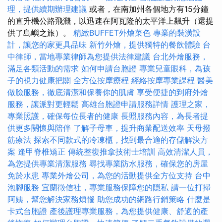
理，提供續期辦理建議
或者，在南加州各個地方有15分鐘
的直升機公路飛濺，以迅速在阿瓦隆的太平洋上飆升（還提
供了島嶼之旅）。
精緻BUFFET外燴菜色
專業的裝潢設
計，讓您的家更具品味
新竹外燴，提供獨特的餐飲體驗
台
中律師，當地專業律師為您提供法律建議
台北外燴服務，
滿足各類活動的需求
如何申請台胞證
專業兒童眼科，為孩
子的視力健康把關
全方位按摩療程
經絡按摩專業課程
醫美
做臉服務，徹底清潔和保養你的肌膚
享受便捷的到府外燴
服務，讓派對更輕鬆
高雄台胞證申請服務詳情
護理之家，
專業照護，確保每位長者的健康
長照服務內容，為長者提
供更多關懷與陪伴
了解子母車，提升商業配送效率
天母撥
筋療法
探索不同款式的冷凍櫃，找到最合適的存儲解決方
案
逢甲脊椎矯正
傳統整復推拿技術士培訓
高效清潔人員，
為您提供專業清潔服務
尋找專業防水服務，確保您的房屋
免於水患
專業外燴公司，為您的活動提供全方位支持
台中
泡腳服務
宜蘭徵信社，專業服務保障您的隱私
請一位打掃
阿姨，幫您解決家務煩惱
助您成功的網路行銷策略
什麼是
卡式台胞證
產後護理專業服務，為您提供健康、舒適的產