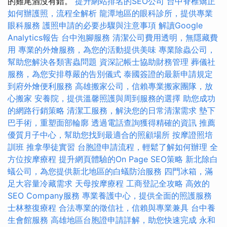
的雞尾酒沒有錯。
提升網站排名的SEO公司
台中脊椎矯正
如何辦護照，流程全解析
龍潭地區的眼科診所，提供專業
眼科服務
護照申請的必要步驟與注意事項
解讀Google
Analytics報告
台中泡腳服務
清潔公司費用透明，無隱藏費
用
專業的外燴服務，為您的活動提供美味
專業除蟲公司，
幫助您解決各類害蟲問題
資深記帳士協助財務管理
葬儀社
服務，為您安排尊嚴的告別儀式
泰國簽證的最新申請規定
到府外燴便利服務
高雄搬家公司，信賴專業搬家團隊，放
心搬家
安養院，提供溫馨照護與周到服務的選擇
助您成功
的網路行銷策略
清潔工服務，解決您的日常清潔需求
墊下
巴手術，重塑面部輪廓
透過電話查詢獲得精確的資訊
推薦
優質月子中心，幫助您找到最適合的照顧場所
按摩證照培
訓班
推拿學徒實習
台胞證申請流程，輕鬆了解如何辦理
全
方位按摩療程
提升網頁體驗的On Page SEO策略
新北除白
蟻公司，為您提供新北地區的白蟻防治服務
四門冰箱，滿
足大容量冷藏需求
天母按摩療程
工商登記全攻略
高效的
SEO Company服務
專業養護中心，提供全面的照護服務
士林整復療程
合法專業的徵信社，信賴與專業兼具
台中養
生會館服務
高雄地區台胞證申請詳解，助您快速完成
永和