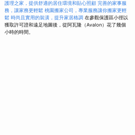
護理之家，提供舒適的居住環境和貼心照顧
完善的家事服
務，讓家務更輕鬆
桃園搬家公司，專業服務讓你搬家更輕
鬆
時尚且實用的裝潢，提升家居格調
在參觀保護區小徑以
獲取許可證和遠足地圖後，從阿瓦隆（Avalon）花了幾個
小時的時間。