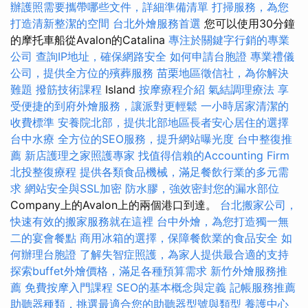
辦護照需要攜帶哪些文件，詳細準備清單
打掃服務，為您
打造清新整潔的空間
台北外燴服務首選
您可以使用30分鐘
的摩托車船從Avalon的Catalina
專注於關鍵字行銷的專業
公司
查詢IP地址，確保網路安全
如何申請台胞證
專業禮儀
公司，提供全方位的殯葬服務
苗栗地區徵信社，為你解決
難題
撥筋技術課程
Island
按摩療程介紹
氣結調理療法
享
受便捷的到府外燴服務，讓派對更輕鬆
一小時居家清潔的
收費標準
安養院北部，提供北部地區長者安心居住的選擇
台中水療
全方位的SEO服務，提升網站曝光度
台中整復推
薦
新店護理之家照護專家
找值得信賴的Accounting Firm
北投整復療程
提供各類食品機械，滿足餐飲行業的多元需
求
網站安全與SSL加密
防水膠，強效密封您的漏水部位
Company上的Avalon上的兩個港口到達。
台北搬家公司，
快速有效的搬家服務就在這裡
台中外燴，為您打造獨一無
二的宴會餐點
商用冰箱的選擇，保障餐飲業的食品安全
如
何辦理台胞證
了解失智症照護，為家人提供最合適的支持
探索buffet外燴價格，滿足各種預算需求
新竹外燴服務推
薦
免費按摩入門課程
SEO的基本概念與定義
記帳服務推薦
助聽器種類，挑選最適合您的助聽器型號與類型
養護中心