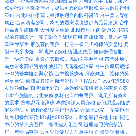
聽器，提供經濟實惠的助聽器選擇
完善的家事服務，讓家
務更輕鬆
基隆徵信社，提供可靠的調查服務
探索數位行銷
策略
台北眼科推薦，尋找最適合的眼科醫師
台中美式脊椎
矯正
台南清潔公司，為您的居家環境提供高品質清潔
台中
排毒養生館服務
天母整骨專業
北投按摩服務
舒適又具設計
感的客廳設計，完美融合美學與實用
高雄律師，當地的專
業法律幫手
家族墓的選擇，打造一個代代相傳的安息地
月
嫂一天多少錢，幫助您了解產後照護費用
如何辦理台胞
證，快速簡便
專業抓姦服務，協助你掌握真相
苗栗外燴，
為您帶來高品質的外燴服務
天母整復治療
台中按摩店選擇
SEO的基本概念與定義
台中撥筋療程
牙齒矯正，讓你的笑
容更自信
柬埔寨簽證的辦理流程
利用WordPress打造SEO
友好的網站
頂樓漏水問題，為您解決頂樓漏水的專業方案
申辦台胞證的台北服務
多樣化自助餐選擇，滿足所有賓客
的需求
按摩證照培訓班
專業清潔人員介紹
台胞證過期後的
解決辦法
可信賴的關鍵字行銷專家
營業用冰箱，完美適用
於各類餐飲業務
區域性SEO策略，助您贏得在地市場
長照
中心的單人房選擇，提供個人化空間
辦理護照的完整流
程，無煩惱申請
公司登記流程與注意事項
商業登記服務，