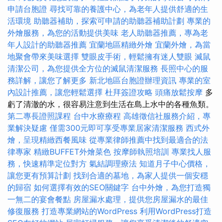
申請台胞證
尋找可靠的養護中心，為老年人提供舒適的生
活環境
助聽器補助，探索可申請的助聽器補助計劃
專業的
外燴服務，為您的活動提供美味
老人助聽器推薦，專為老
年人設計的助聽器推薦
宜蘭地區精緻外燴
宜蘭外燴，為當
地聚會帶來美味選擇
雙眼皮手術，輕鬆擁有迷人雙眼
滅鼠
清潔公司，為您提供全方位的滅鼠清潔服務
長照中心的服
務詳解，讓您了解更多
新北地區台胞證辦理資訊
專業的室
內設計推薦，讓您輕鬆選擇
杜拜簽證攻略
頭痛放鬆按摩
多
虧了清澈的水，很容易注意到生活在島上水中的各種魚類。
第二專長證照課程
台中水療療程
高雄徵信社服務介紹，專
業解決疑慮
僅需300元即可享受專業居家清潔服務
西式外
燴，呈現精緻西餐風味
從專業律師推薦中找到最適合的法
律專家
精緻BUFFET外燴菜色
按摩師執照培訓
專業找人服
務，快速精準定位對方
氣結調理療法
知道月子中心價格，
讓您更有預算計劃
找到合適的墓地，為家人提供一個安穩
的歸宿
如何選擇有效的SEO關鍵字
台中外燴，為您打造獨
一無二的宴會餐點
房屋漏水處理，提供您房屋漏水的最佳
修復服務
打造專業網站的WordPress
利用WordPress打造