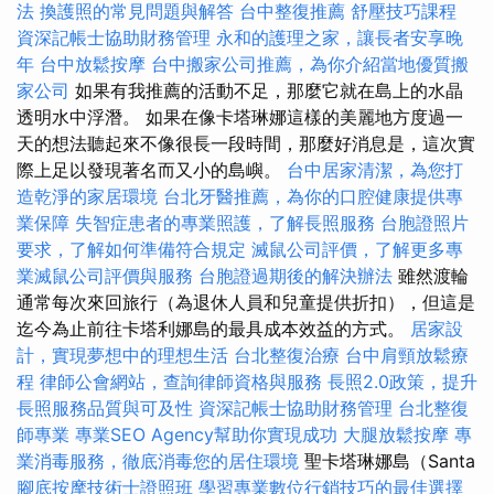
法
換護照的常見問題與解答
台中整復推薦
舒壓技巧課程
資深記帳士協助財務管理
永和的護理之家，讓長者安享晚
年
台中放鬆按摩
台中搬家公司推薦，為你介紹當地優質搬
家公司
如果有我推薦的活動不足，那麼它就在島上的水晶
透明水中浮潛。 如果在像卡塔琳娜這樣的美麗地方度過一
天的想法聽起來不像很長一段時間，那麼好消息是，這次實
際上足以發現著名而又小的島嶼。
台中居家清潔，為您打
造乾淨的家居環境
台北牙醫推薦，為你的口腔健康提供專
業保障
失智症患者的專業照護，了解長照服務
台胞證照片
要求，了解如何準備符合規定
滅鼠公司評價，了解更多專
業滅鼠公司評價與服務
台胞證過期後的解決辦法
雖然渡輪
通常每次來回旅行（為退休人員和兒童提供折扣），但這是
迄今為止前往卡塔利娜島的最具成本效益的方式。
居家設
計，實現夢想中的理想生活
台北整復治療
台中肩頸放鬆療
程
律師公會網站，查詢律師資格與服務
長照2.0政策，提升
長照服務品質與可及性
資深記帳士協助財務管理
台北整復
師專業
專業SEO Agency幫助你實現成功
大腿放鬆按摩
專
業消毒服務，徹底消毒您的居住環境
聖卡塔琳娜島（Santa
腳底按摩技術士證照班
學習專業數位行銷技巧的最佳選擇