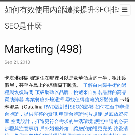
如何有效使用內部鏈接提升SEO排名-
SEO是什麼
Marketing (498)
Sep 21, 2013
卡塔琳娜島 確定住在哪裡可以是豪華酒店的一半，租用度
假屋，甚至在島上的棕櫚樹下睡覺。
了解白內障手術的過
程與恢復時間
頂級助聽器品牌，挑選來自知名品牌的高品
質助聽器
專業餐廳外燴選擇
尋找值得信賴的牙醫推薦
卡塔
琳娜島（Catalina
RWD設計對SEO的影響
如何在台中辦理
台胞證，提供完整的資訊
申請台胞證照片規範
足底放鬆按
摩
空間設計，打造更符合需求的生活環境
護照申請的必要
步驟與注意事項
戶外婚禮外燴，讓您的婚禮更完美
跳蚤清