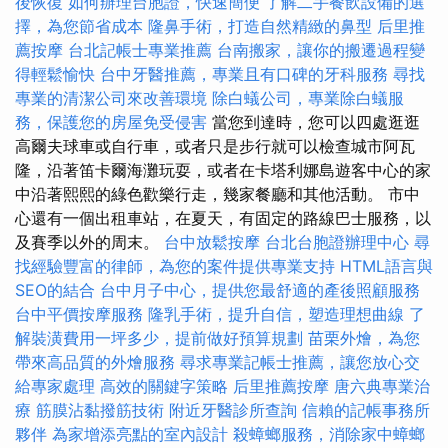
後恢復
如何辦理台胞證，快速簡便
了解二手餐飲設備的選
擇，為您節省成本
隆鼻手術，打造自然精緻的鼻型
后里推
薦按摩
台北記帳士專業推薦
台南搬家，讓你的搬遷過程變
得輕鬆愉快
台中牙醫推薦，專業且有口碑的牙科服務
尋找
專業的清潔公司來改善環境
除白蟻公司，專業除白蟻服
務，保護您的房屋免受侵害
當您到達時，您可以四處逛逛
高爾夫球車或自行車，或者只是步行就可以檢查城市阿瓦
隆，沿著笛卡爾海灘玩耍，或者在卡塔利娜島遊客中心的家
中沿著熙熙的綠色歡樂行走，幾家餐廳和其他活動。 市中
心還有一個出租車站，在夏天，有固定的路線巴士服務，以
及賽季以外的周末。
台中放鬆按摩
台北台胞證辦理中心
尋
找經驗豐富的律師，為您的案件提供專業支持
HTML語言與
SEO的結合
台中月子中心，提供您最舒適的產後照顧服務
台中平價按摩服務
隆乳手術，提升自信，塑造理想曲線
了
解裝潢費用一坪多少，提前做好預算規劃
苗栗外燴，為您
帶來高品質的外燴服務
尋求專業記帳士推薦，讓您放心交
給專家處理
高效的關鍵字策略
后里推薦按摩
唐六典專業治
療
筋膜沾黏撥筋技術
附近牙醫診所查詢
信賴的記帳事務所
夥伴
為家增添亮點的室內設計
殺蟑螂服務，消除家中蟑螂