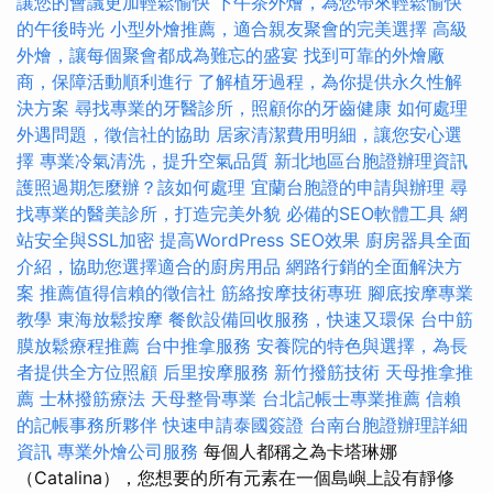
讓您的會議更加輕鬆愉快
下午茶外燴，為您帶來輕鬆愉快
的午後時光
小型外燴推薦，適合親友聚會的完美選擇
高級
外燴，讓每個聚會都成為難忘的盛宴
找到可靠的外燴廠
商，保障活動順利進行
了解植牙過程，為你提供永久性解
決方案
尋找專業的牙醫診所，照顧你的牙齒健康
如何處理
外遇問題，徵信社的協助
居家清潔費用明細，讓您安心選
擇
專業冷氣清洗，提升空氣品質
新北地區台胞證辦理資訊
護照過期怎麼辦？該如何處理
宜蘭台胞證的申請與辦理
尋
找專業的醫美診所，打造完美外貌
必備的SEO軟體工具
網
站安全與SSL加密
提高WordPress SEO效果
廚房器具全面
介紹，協助您選擇適合的廚房用品
網路行銷的全面解決方
案
推薦值得信賴的徵信社
筋絡按摩技術專班
腳底按摩專業
教學
東海放鬆按摩
餐飲設備回收服務，快速又環保
台中筋
膜放鬆療程推薦
台中推拿服務
安養院的特色與選擇，為長
者提供全方位照顧
后里按摩服務
新竹撥筋技術
天母推拿推
薦
士林撥筋療法
天母整骨專業
台北記帳士專業推薦
信賴
的記帳事務所夥伴
快速申請泰國簽證
台南台胞證辦理詳細
資訊
專業外燴公司服務
每個人都稱之為卡塔琳娜
（Catalina），您想要的所有元素在一個島嶼上設有靜修