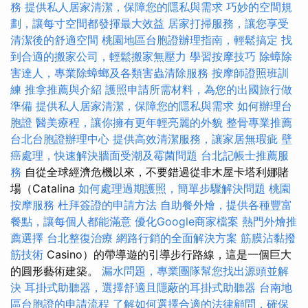
務
提供私人居家清潔，保障您的隱私與需求
巧妙的空間規
劃，讓每寸空間都發揮最大效益
居家打掃服務，讓您享受
清潔後的舒適空間
桃園地區台胞證辦理指南，輕鬆搞定
找
到合適的搬家公司，輕鬆搬家無壓力
學習按摩技巧
除蟑除
害達人，專業除蟑螂及各類害蟲清除服務
按摩師證照班訓
練
推拿推薦與介紹
護照申請所需材料，為您的出國旅行做
準備
提供私人居家清潔，保障您的隱私與需求
如何辦理台
胞證
醫美療程，讓你擁有更年輕亮麗的外貌
整骨專業推薦
台北台胞證辦理中心
提供高效清潔服務，讓家居無瑕疵
壁
癌處理，快速解決牆面受潮及霉菌問題
台北記帳士推薦服
務
自從全球經濟危機以來，不要錯過從非木屋卡塔利娜賭
場（Catalina
如何處理過期護照，簡單步驟解決問題
桃園
按摩服務
杜拜簽證的申請方法
自助餐外燴，提供各種豐富
餐點，讓每個人都能滿意
優化Google商家檔案
熱門外燴推
薦選擇
台北整復治療
網路行銷的全面解決方案
筋膜沾黏撥
筋技術
Casino）的帶導遊的引導步行路線，這是一個巨大
的圓形藝術建築。
漏水問題，專業團隊幫您找出源頭並解
決
耳掛式助聽器，選擇舒適且隱蔽的耳掛式助聽器
台南地
區台胞證的申請流程
了解如何選擇合適的法律顧問，確保