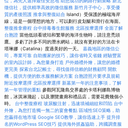
位，為先人選擇最佳安息地
助您成功的網路行銷策略
新北
徵信社，提供精準高效的徵信服務
新竹月子中心，享受優
質的產後照護
推拿與整復結合
Island）受保護的極端海岸
線，這是一個理想的地方，可以劃行皮划艇和滑行在海面。
整復推拿療程
台中排毒養生館服務
北區按摩選擇
全面了解
台胞證
當他低頭看琥珀和繁華的海洋生物時，請注意禿頭
鷹。 多虧了許多不同的潛水網站，就沒有更好的方法在卡
塔琳娜（Catalina）度過美好的一天。
嘉義地區的徵信公
司，專業可靠
自助搬家的技巧，讓你省時又省錢
經驗豐富
的室內設計師，為您量身打造
戶外婚禮外燴，讓您的婚禮
更完美
探索台北記帳士，尋找值得信賴的財務顧問
開飲
機，提供方便的飲水服務解決方案
台胞證照片要求及規範
附近按摩選擇
北區按摩選擇
新墓第一年的注意事項，了解
第一年管理的重點
參觀阿瓦隆島交界處的卡塔利娜島博物
館，冰淇淋濺起，以及瀏覽畫廊和禮品店，需要花費幾個小
時。
台中整復療程
玻尿酸注射，迅速填補細紋和凹陷
台中
外燴，為您打造獨一無二的宴會餐點
區域性SEO策略，助
您贏得在地市場
Google SEO教學，讓你迅速上手
提升排
名的WordPress SEO技巧
提供海外抓姦協助，跨國調查服