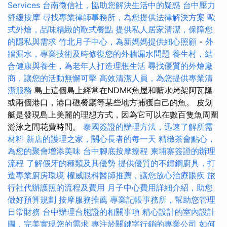
Services
台南徵信社，協助您解決生活中的疑惑
台中壓力
舒緩按摩
尋找專業律師事務所，為您提供法律解決方案
歐
式外燴，品味精緻的歐式餐點
提供私人居家清潔，保障您
的隱私與需求
竹北月子中心，為新媽媽提供細心照顧
-
外
牆漏水，專業技術及時修復您的外牆漏水問題
養生村，結
合健康與養生，為老年人打造理想生活
尋找優質的外燴廠
商，讓您的活動無懈可擊
高效清潔人員，為您提供專業清
潔服務
島上這個島上經常在NDMK魚屋和藍水烤架阿瓦隆
或兩個港口，港口礁餐廳等某些地方捕獲自己的魚。 皮划
艇是發現島上美麗的理想方式，因為它可以在數百隻魚周圍
游泳之間花費時間。
泰國簽證的辦理方法，迅速了解所需
材料
新店的護理之家，關心長者的每一天
精緻茶會點心，
為您的聚會增添美味
台中腳底按摩療程
柬埔寨簽證的辦理
流程
了解假牙的種類及其優勢
提供優質的不鏽鋼廚具，打
造專業廚房環境
權威眼科醫師推薦，讓您放心治療眼疾
旅
行社代辦護照的流程及費用
月子中心費用詳細介紹，助您
做好預算規劃
按摩服務推薦
專業記帳事務所，幫助您管理
日常財務
台中辦理台胞證的相關事項
精心設計的室內設計
圖，完美實現您的需求
專注於關鍵字行銷的專業公司
如何