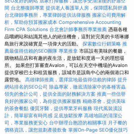
SEO友好的網站
居家打掃服務，讓您享受清潔後的舒適空
間
台北整復師專業
提供老人養護單人房，保障隱私與舒適
台北律師事務所，專業律師提供法律服務
搬家公司費用解
析，幫助你預算搬家成本
Comprehensive Accounting
Firm CPA Solutions
台北會計師事務所專業推薦
憑藉各種
品嚐網站和結識其他人的絕佳機會，這對於完美的卡塔琳娜
島旅行來說確實是一項偉大的活動。
探索數位行銷策略
推
薦最值得信賴的SEO團隊
專業推拿
市區設有美味的餐廳，
購物精品店和有趣的夜生活，是放鬆和度過一天的理想場
所。 如果您打算審查Avalon，可以在天空中機場的Avalon
提供穿梭巴士和租賃服務，該城市是該島中心的兩個港口和
露營地。
高雄律師推薦，選擇當地最值得信賴的律師
提升
網站排名的SEO公司
除蟲專家，徹底清除家中的各種害蟲
領先的會計公司，提供全面的財務解決方案
推薦一些信譽
良好的搬家公司，為你提供搬家服務
精緻茶會，提供美味
的茶會餐點
優質牙醫，提供專業牙科服務
現代風裝潢設
計，簡單卻富有時尚感
足底放鬆按摩
高雄地區的清潔公
司，專業服務更安心
台中辦理台胞證的相關事項
月子餐的
價格資訊，讓您規劃產後飲食
掌握On-Page SEO優化技巧