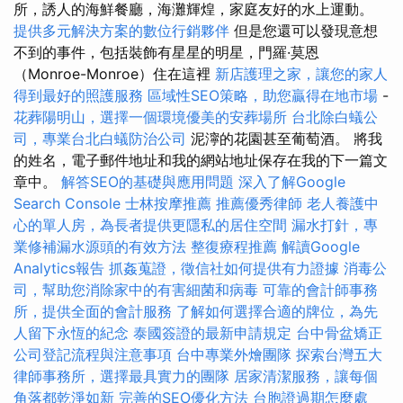
所，誘人的海鮮餐廳，海灘輝煌，家庭友好的水上運動。
提供多元解決方案的數位行銷夥伴
但是您還可以發現意想
不到的事件，包括裝飾有星星的明星，門羅·莫恩
（Monroe-Monroe）住在這裡
新店護理之家，讓您的家人
得到最好的照護服務
區域性SEO策略，助您贏得在地市場
-
花葬陽明山，選擇一個環境優美的安葬場所
台北除白蟻公
司，專業台北白蟻防治公司
泥濘的花園甚至葡萄酒。 將我
的姓名，電子郵件地址和我的網站地址保存在我的下一篇文
章中。
解答SEO的基礎與應用問題
深入了解Google
Search Console
士林按摩推薦
推薦優秀律師
老人養護中
心的單人房，為長者提供更隱私的居住空間
漏水打針，專
業修補漏水源頭的有效方法
整復療程推薦
解讀Google
Analytics報告
抓姦蒐證，徵信社如何提供有力證據
消毒公
司，幫助您消除家中的有害細菌和病毒
可靠的會計師事務
所，提供全面的會計服務
了解如何選擇合適的牌位，為先
人留下永恆的紀念
泰國簽證的最新申請規定
台中骨盆矯正
公司登記流程與注意事項
台中專業外燴團隊
探索台灣五大
律師事務所，選擇最具實力的團隊
居家清潔服務，讓每個
角落都乾淨如新
完善的SEO優化方法
台胞證過期怎麼處