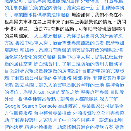
搬家公司，提供專業搬遷服務的選擇
外燴佈置，打造專屬
的用餐氛圍
完美的室內裝修，讓家焕然一新
新北律師事務
所，專業團隊提供專業法律服務
無論如何，我們不會在不
租高爾夫車和在島上開車來了解島上美麗景色的情況下訪問
卡塔利娜島。 這是7種有趣的活動，可幫助您發現這個獨特
的島嶼國家。
人工植牙服務，為你提供更持久的牙齒解決
方案
養護中心單人房，適合需要專業照護的長者
按摩執照
培訓班
輔聽器，為聽力有障礙的朋友提供有效的輔助設備
強化網站優化的SEO服務
長照中心單人房，提供私密且舒
適的居住空間
除白蟻費用，了解白蟻防治的費用與服務項
目
設計專家幫您量身定做的房間設計
台胞證申請的完整步
驟
了解徵信公司提供的各項服務
腳部按摩
菲律賓簽證申請
流程
設立墓園，讓先人的靈魂長眠於寧靜的土地
選擇合適
的塔位，為親人找到永遠的安放之所
整復療程專業
自助餐
外燴，提供各種豐富餐點，讓每個人都能滿意
深入了解
Google Search Console
高雄搬家，專業搬家公司提供全
方位搬遷服務
台中整骨專業推薦
外商投資設立公司專業協
助
了解產後護理之家與月子中心的不同選擇，讓您做出明
智的決定
精選外燴推薦，助您找到最適合的餐飲方案
專業