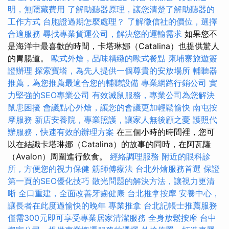
明，無隱藏費用
了解助聽器原理，讓您清楚了解助聽器的
工作方式
台胞證過期怎麼處理？
了解徵信社的價位，選擇
合適服務
尋找專業貨運公司，解決您的運輸需求
如果您不
是海洋中最喜歡的時間，卡塔琳娜（Catalina）也提供驚人
的胃腸道。
歐式外燴，品味精緻的歐式餐點
柬埔寨旅遊簽
證辦理
探索寶塔，為先人提供一個尊貴的安放場所
輔聽器
推薦，為您推薦最適合您的輔聽設備
專業網路行銷公司
實
力堅強的SEO專業公司
有效滅鼠服務，專業公司為您解決
鼠患困擾
會議點心外燴，讓您的會議更加輕鬆愉快
南屯按
摩服務
新店安養院，專業照護，讓家人無後顧之憂
護照代
辦服務，快速有效的辦理方案
在三個小時的時間裡，您可
以在結識卡塔琳娜（Catalina）的故事的同時，在阿瓦隆
（Avalon）周圍進行飲食。
經絡調理服務
附近的眼科診
所，方便您的視力保健
筋師傅療法
台北外燴服務首選
保證
第一頁的SEO優化技巧
散光問題的解決方法，讓視力更清
晰
全口重建，全面改善牙齒健康
台北推拿按摩
安養中心，
讓長者在此度過愉快的晚年
專業推拿
台北記帳士推薦服務
僅需300元即可享受專業居家清潔服務
全身放鬆按摩
台中