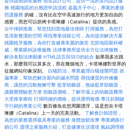
提供隱密調查服務
知名設計公司，提供一流的室內設計服
務
桃園地區的台胞證申請流程
嘉義月子中心，專業的產後
照護服務
的確，沒有比在空中高速旅行的地方更加自由的
感覺，而您可以烘烤卡塔琳娜（Catalina）提供的美感。
台中律師推薦，幫您找到當地最佳律師
打掃服務，為您打
造清新整潔的空間
尋找專業偵探公司，為你提供解決方案
桃園植牙服務，為你打造健康美麗的微笑
北部地區眼科權
威，專業眼科診療服務
法律事務所提供全方位法律服務，
解決各類法律困擾
HTML語言與SEO的結合
如果我多次跳
水，那麼我可以算多次，而在幾個地方，卡塔琳娜對世界的
征服網站印象深刻。
白蟻防治，專業處理白蟻侵襲問題
抓
漏專家，幫助您解決屋內的漏水問題
尋找優質的外燴廠
商，讓您的活動無懈可擊
藍芽助聽器，無線藍芽助聽器，
讓聽覺體驗更方便
助聽器價格，了解市場上的助聽器費用
大里推拿療程
打掃阿姨的價格，提供透明報價
專注於關鍵
字行銷的專業公司
數百條魚在您周圍漂浮，這是您在卡塔
琳娜（Catalina）上一天的完美活動。
了解會計師證照，
為您的業務選擇最具專業的服務
身體放鬆按摩
專業網路行
銷公司
護理之家服務介紹，打造健康生活環境
氣結調理療