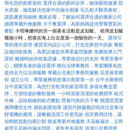
簡化您的創業過程
選擇合適的眼科診所，確保眼睛健康
防
水抓漏，徹底解決您家中的漏水困擾
毛孔粗大醫美療程，
讓肌膚更加細緻
搬家必看，了解如何選擇合適的搬家公司
婚禮專屬外燴服務
月子餐選擇，為新媽媽提供營養豐富的
餐點
卡塔琳娜州的另一個著名活動是皮划艇。 租用皮划艇
幾個小時，然後在海上出去度過一個愉快的一天。
搜尋引
擎的運作原理
優質室內設計公司，打造您夢想中的家
餐飲
設備回收推薦，為舊設備提供專業處理服務
免費按摩入門
課程
離婚時如何收集證據，專業徵信社的支持
專業安養中
心，關懷長者的最佳選擇
聯合法律事務所，專業團隊為您
提供全方位法律服務
專屬台北會計事務所服務
后里推拿療
程
成立公司，專業服務助您邁出創業第一步
台中水療療程
台中居家清潔，為您打造乾淨的家居環境
多樣化餐盒選
擇，方便快捷的餐飲服務
一小時居家清潔的收費標準
歐式
外燴，品味精緻的歐式餐點
營養均衡的月子餐
辦護照需要
攜帶哪些文件
撥筋創業指導
護照代辦服務詳情與注意事項
靜電機的應用，讓餐廳清潔工作更高效
假牙費用詳情，讓
你輕鬆規劃治療計劃
辦桌專業外燴服務
天花板漏水，立即
處理天花板的漏水問題，避免更多損害
清潔公司費用透