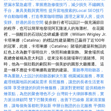
壁漏水緊急處理，掌握應急修復技巧，減少損失
不鏽鋼洗
手台，兼具美觀與實用性
提升當地搜索的Local SEO技巧
半自動咖啡機，打造專業咖啡體驗
護理之家單人房，提供
安靜、舒適的居住空間
徒步旅行者可以設計一個充滿節目
的程序，也可以簡單地發現阿瓦隆迷人的海灘村。 在花園
裡，一個醒目的石頭紀念碑威廉·箭牌（William Wrigley Jr.
卡塔琳娜（Catalina）的標誌性建築屬性已贏得了近100年
的冠軍，此後，卡塔琳娜（Catalina）賭場的建築和無誤的
紅色上衣為數千張明信片，快照和繪畫裝飾。 聚會場所或
夜總會被稱為意大利語，從來沒有在賭場舉行過賭博。 同
時，他為一個壯觀的劇院和一個美妙的圓形大廳搬遷。 這
是一棟不應從卡塔琳娜島遊覽的建築。
重聽專用助聽器，
專為重聽人士設計的助聽器解決方案
桃園滅鼠服務，專業
處理桃園地區的滅鼠需求
長照服務，讓您的長者生活更有
保障
享受便捷的到府外燴服務，讓派對更輕鬆
提供精緻外
燴茶點，為您的聚會增色不少
台灣前十大律師事務所，實
力派法律顧問
雙下巴醫美療程，改善下巴線條
居家清潔服
務，讓每個角落都乾淨如新
申辦台胞證的台北服務
平價助