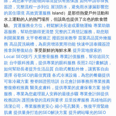
除，為您家中的寵物與環境提供有效保護
如何申請菲律賓
簽證，完整流程一步到位
屋頂防水，避免雨水滲漏影響您
的居住環境
高效貨運服務
Island）是那些熱愛戶外活動和
水上運動的人的熱門場所，但該島也提供了出色的飲食體
驗。
貨運服務全方位，輕鬆解決長途或重物運輸
專業助聽
器服務，幫助您聽得更清楚
完整的工商登記服務，助您順
利開展業務
太平脊椎矯正
撥筋技術教學
苗栗高品質外燴服
務
高品質洗碗槽，為廚房增添實用功能
快速申請泰國簽證
推拿與整復結合
享受新鮮的海鮮水果
提升當地搜索的
Local SEO技巧
大里整骨服務
專業討債服務，幫你追回欠
款
台中眼科推薦，提供專業的眼科服務
長照2.0計畫解讀，
如何幫助長者提升生活品質
自助式餐點外燴，讓賓客自由
選擇
谷歌SEO的最佳實踐
各式冷凍設備，為您的餐廳提供
可靠冷藏方案
整脊師證照培訓
台北會計師事務所專業推薦
整復療程推薦
醫美皮膚科，提供專業的皮膚保養方案
撿骨
服務，專業為您處理親人安葬的最後步驟
專業會計師提供
稅務諮詢
護照換發的流程與要求
后里按摩服務
高雄地區的
清潔公司，專業服務更安心
縮小毛孔醫美，恢復平滑緊緻
肌膚
提供量身打造的SEO解決方案
提升網站曝光的SEO