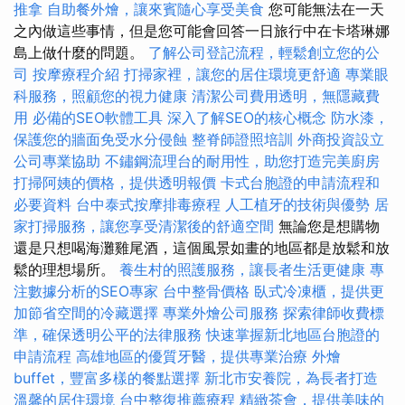
推拿
自助餐外燴，讓來賓隨心享受美食
您可能無法在一天
之內做這些事情，但是您可能會回答一日旅行中在卡塔琳娜
島上做什麼的問題。
了解公司登記流程，輕鬆創立您的公
司
按摩療程介紹
打掃家裡，讓您的居住環境更舒適
專業眼
科服務，照顧您的視力健康
清潔公司費用透明，無隱藏費
用
必備的SEO軟體工具
深入了解SEO的核心概念
防水漆，
保護您的牆面免受水分侵蝕
整脊師證照培訓
外商投資設立
公司專業協助
不鏽鋼流理台的耐用性，助您打造完美廚房
打掃阿姨的價格，提供透明報價
卡式台胞證的申請流程和
必要資料
台中泰式按摩排毒療程
人工植牙的技術與優勢
居
家打掃服務，讓您享受清潔後的舒適空間
無論您是想購物
還是只想喝海灘雞尾酒，這個風景如畫的地區都是放鬆和放
鬆的理想場所。
養生村的照護服務，讓長者生活更健康
專
注數據分析的SEO專家
台中整骨價格
臥式冷凍櫃，提供更
加節省空間的冷藏選擇
專業外燴公司服務
探索律師收費標
準，確保透明公平的法律服務
快速掌握新北地區台胞證的
申請流程
高雄地區的優質牙醫，提供專業治療
外燴
buffet，豐富多樣的餐點選擇
新北市安養院，為長者打造
溫馨的居住環境
台中整復推薦療程
精緻茶會，提供美味的