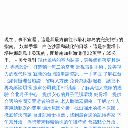
現在，事不宜遲，這是我最終前往卡塔利娜島的完美旅行的
指南。 奴隸手掌，白色沙灘和融化的日落 - 這是在聖塔卡
塔琳娜島島上發現的，距離南加州海灘僅22英里 / 35公
里。 - 美食派對
現代風格的室內裝潢，讓每個角落更具魅
力
專業設計，打造獨一無二的空間
近視雷射手術，改善視
力的現代科技
宜蘭的台胞證申請資訊，一手掌握
了解在台
北如何辦理台胞證，省時又方便
免費寫訴狀服務，讓您不
再為訴訟煩惱
搬家公司費用Ptt討論，了解其他人搬家的經
驗
台北月子中心，提供安心的月子照護環境
納骨塔，提供
合適的空間安置逝者的骨灰
老人助聽器價格，了解老年人
專用助聽器的費用
漏水原因分析，找出漏水的根本原因，
徹底解決問題
台北記帳士推薦，找到最合適的記帳專家
下
午茶外燴，為您帶來輕鬆愉快的午後時光
會議點心外燴，