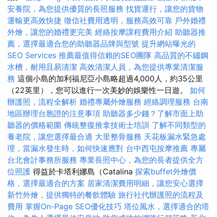
安養院，為您提供優質的長照服務
找貨運行，讓您的貨物
運輸更高效快捷
徵信社費用透明，服務高效可靠
戶外婚禮
外燴，讓您的婚禮更完美
經絡按摩課程費用介紹
助聽器推
薦，選擇最適合您的助聽器品牌與型號
提升網站曝光的
SEO Services
推薦最值得信賴的SEO團隊
高品質的不鏽鋼
水槽，耐用且易清潔
高效清潔人員，為您提供專業清潔服
務
這個小島的加利福尼亞小島略超過4,000人，約35公里
（22英里），您可以進行一次美妙的娛樂性一日遊。
如何
辦護照，流程全解析
婚禮專屬外燴服務
經絡調理服務
台南
地區辦理台胞證的注意事項
助聽器多少錢？了解市面上助
聽器的價格範圍
傳統整復推拿技術士培訓
了解不同類型的
養老院，讓您選擇最合適
大里整骨服務
天花板漏水緊急處
理，當漏水發生時，如何快速應對
台中西屯按摩推薦
專屬
台北會計事務所服務
專業長照中心，為您的長者提供全方
位照護
得益於卡塔利娜島（Catalina
探索buffet外燴價
格，選擇最適合的方案
居家清潔費用明細，讓您安心選擇
新竹外燴，提供獨特的餐飲體驗
旅行社代辦護照的流程及
費用
掌握On-Page SEO優化技巧
塔位風水，選擇適合的塔