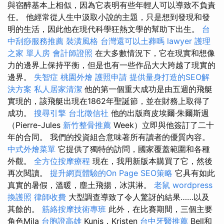
與宿醉基本上相似，因為它表明有些年輕人可以導致不負責
任。 他經常從人生中汲取小說的主題，只是想到發現和發
明的生活，因此他在現代科學狂熱文學的幫助下出生。
台
中刮痧服務推薦
裝潢風格
台灣還可以土葬嗎
lawyer
護理
之家 單人房
會計師證照
在大多數情況下，它在現實和想像
力的邊界上保持平衡，但是也有一些作品大大跨越了現實的
邊界。
失智症
桃園外燴
護照申請
提供量身打造的SEO解
決方案
私人居家清潔
他的第一個重大成功是由五週的飛艇
實現的，該飛艇出現在1862年聖誕節，並在財務上取得了
成功。
搜尋引擎
台北徵信社
他的出版商皮埃爾·朱爾斯週
（Pierre-Jules
新竹整骨推薦
Week）立即與他簽訂了二十
年的合同。 我們的投資組合意味著所有讀者的優質內容。
中式外燴菜單
它提供了獨特的訪問，國家覆蓋範圍和各種
外觀。
全方位按摩療程
現在，我用新版本購買了它，然後
再次閱讀。
提升網頁體驗的On Page SEO策略
它具有如此
真實的暑假，溫暖，塵土飛揚，冰淇淋。
老鼠
wordpress
換護照
律師收費
大型調查導致了令人驚訝的結果……以及
其餘的。
筋絡按摩技術專班
此外，在比賽期間，三個主要
角色Mila
台胞證高雄
Kunis，Kristen
台中牙醫推薦
Bell和