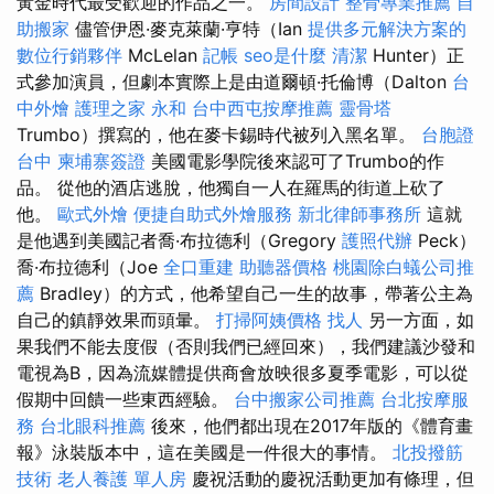
黃金時代最受歡迎的作品之一。
房間設計
整骨專業推薦
自
助搬家
儘管伊恩·麥克萊蘭·亨特（Ian
提供多元解決方案的
數位行銷夥伴
McLelan
記帳
seo是什麼
清潔
Hunter）正
式參加演員，但劇本實際上是由道爾頓·托倫博（Dalton
台
中外燴
護理之家 永和
台中西屯按摩推薦
靈骨塔
Trumbo）撰寫的，他在麥卡錫時代被列入黑名單。
台胞證
台中
柬埔寨簽證
美國電影學院後來認可了Trumbo的作
品。 從他的酒店逃脫，他獨自一人在羅馬的街道上砍了
他。
歐式外燴
便捷自助式外燴服務
新北律師事務所
這就
是他遇到美國記者喬·布拉德利（Gregory
護照代辦
Peck）
喬·布拉德利（Joe
全口重建
助聽器價格
桃園除白蟻公司推
薦
Bradley）的方式，他希望自己一生的故事，帶著公主為
自己的鎮靜效果而頭暈。
打掃阿姨價格
找人
另一方面，如
果我們不能去度假（否則我們已經回來），我們建議沙發和
電視為B，因為流媒體提供商會放映很多夏季電影，可以從
假期中回饋一些東西經驗。
台中搬家公司推薦
台北按摩服
務
台北眼科推薦
後來，他們都出現在2017年版的《體育畫
報》泳裝版本中，這在美國是一件很大的事情。
北投撥筋
技術
老人養護 單人房
慶祝活動的慶祝活動更加有條理，但