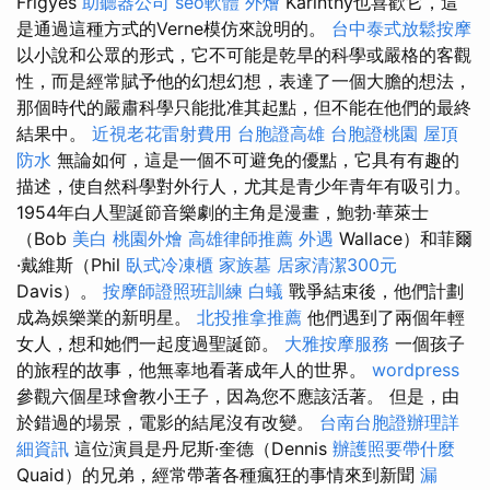
Frigyes
助聽器公司
seo軟體
外燴
Karinthy也喜歡它，這
是通過這種方式的Verne模仿來說明的。
台中泰式放鬆按摩
以小說和公眾的形式，它不可能是乾旱的科學或嚴格的客觀
性，而是經常賦予他的幻想幻想，表達了一個大膽的想法，
那個時代的嚴肅科學只能批准其起點，但不能在他們的最終
結果中。
近視老花雷射費用
台胞證高雄
台胞證桃園
屋頂
防水
無論如何，這是一個不可避免的優點，它具有有趣的
描述，使自然科學對外行人，尤其是青少年青年有吸引力。
1954年白人聖誕節音樂劇的主角是漫畫，鮑勃·華萊士
（Bob
美白
桃園外燴
高雄律師推薦
外遇
Wallace）和菲爾
·戴維斯（Phil
臥式冷凍櫃
家族墓
居家清潔300元
Davis）。
按摩師證照班訓練
白蟻
戰爭結束後，他們計劃
成為娛樂業的新明星。
北投推拿推薦
他們遇到了兩個年輕
女人，想和她們一起度過聖誕節。
大雅按摩服務
一個孩子
的旅程的故事，他無辜地看著成年人的世界。
wordpress
參觀六個星球會教小王子，因為您不應該活著。 但是，由
於錯過的場景，電影的結尾沒有改變。
台南台胞證辦理詳
細資訊
這位演員是丹尼斯·奎德（Dennis
辦護照要帶什麼
Quaid）的兄弟，經常帶著各種瘋狂的事情來到新聞
漏