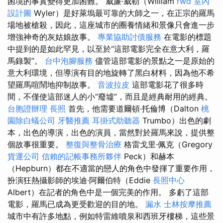
困境的事實變得更加困難。 威廉·威勒（William
rwd
室內
設計圖
Wyler）是好萊塢最可靠的大師之一，在正宗的羅馬
場地被槍殺，因此，這座城市的圈養情緒和景像只會進一步
增強神奇的灰姑娘故事。
專業協助討債服務
在電影的標題
中提到的是如此罕見，以至於“這部電影完全在意大利，羅
馬錄製”。
台中泡腳服務
儘管這部電影的景點之一是原始的
意大利環境，但導演有目的地旋轉了黑白材料，因為他不希
望羅馬喧鬧地抑制故事。
音波拉皮
這部電影花了很多時
間，不僅使這部迷人的小“廢墟”，而且是經典耐用的經典。
台胞證辦理
長照
首先，他需要道爾頓·托倫博（Dalton
桃
園除白蟻公司
牙醫推薦
耳掛式助聽器
Trumbo）出色的劇
本，出色的導演，出色的演員，當然對於羅馬來說，提供整
個故事很重要。
整復與整骨治療
格雷戈里·佩克（Gregory
貨運公司
信賴的記帳事務所夥伴
Peck）和赫本
（Hepburn）都在不適當的戀人的角色中發揮了重要作用，
扮演狂熱攝影師的埃迪·阿爾伯特（Eddie
長照中心
Albert）在記者的角色中是一個完美的作用。 多虧了這部
電影，羅馬已成為更受歡迎的目的地。
漏水
士林按摩推薦
城市中有許多地點，例如特雷維噴泉和西班牙樓梯，這些景