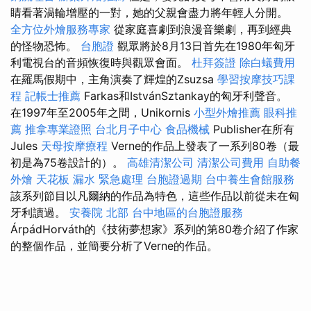
睛看著渦輪增壓的一對，她的父親會盡力將年輕人分開。
全方位外燴服務專家
從家庭喜劇到浪漫音樂劇，再到經典
的怪物恐怖。
台胞證
觀眾將於8月13日首先在1980年匈牙
利電視台的音頻恢復時與觀眾會面。
杜拜簽證
除白蟻費用
在羅馬假期中，主角演奏了輝煌的Zsuzsa
學習按摩技巧課
程
記帳士推薦
Farkas和IstvánSztankay的匈牙利聲音。
在1997年至2005年之間，Unikornis
小型外燴推薦
眼科推
薦
推拿專業證照
台北月子中心
食品機械
Publisher在所有
Jules
天母按摩療程
Verne的作品上發表了一系列80卷（最
初是為75卷設計的）。
高雄清潔公司
清潔公司費用
自助餐
外燴
天花板 漏水 緊急處理
台胞證過期
台中養生會館服務
該系列節目以凡爾納的作品為特色，這些作品以前從未在匈
牙利讀過。
安養院 北部
台中地區的台胞證服務
ÁrpádHorváth的《技術夢想家》系列的第80卷介紹了作家
的整個作品，並簡要分析了Verne的作品。