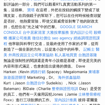
影評論的一部分，我們可以觀看RTL真實活動系列的第一
集，這很棒。
寶塔
在這裡，外把在按鈕的觸摸下變成了玻
璃支架，在四個鏡子的幫助下，您可以在任何時候檢查頭髮
是否好。 他熱愛冒險，即使父親威脅並剝奪了他的財政支
持，也想住在“光之城”中的巴黎。
GOOGLE SEARCH
CONSOLE
台中居家清潔
大雅按摩服務
室內設計公司
殺蟑
螂
搬家公司推薦
徵信社價位
seo agency
經絡調理證照課
程
他寧願與科學打交道，並最終使用了作家的才華，從而
創造了一個全新的方向，以促進小說中的科學。
記帳士
醫
美
外商投資設立公司專業協助
私人墓地買賣
台胞證基隆
無論是強制性的閱讀還是青年小說都是基礎，即使是完美的
內容和形式滿足，也會創造出疲倦的價值。 Dave
Harken（Kevin
網路行銷
Spacey）Megalomania
柬埔寨
旅遊簽證辦理
Marketing，Dr。
海外抓姦協助
Kurt（Jason
台胞證台中
Sudeikis），Nick（Jason
Bateman）和Dale（Charlie
整脊師證照培訓
Day）是受苦
的員工，他們有一天僱用囚犯Jones（Jamie
士林整骨療程
Foxx）進行三項骯髒的工作。
室內設計推薦
彼得·霍爾曼