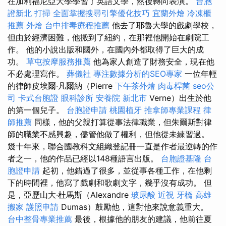
在加利福尼亞大學學習了英語文學，然後轉向表演。
台胞
證新北
打掃
全面掌握搜尋引擎優化技巧
宜蘭外燴
冷凍櫃
推薦
外燴
台中排毒療程推薦
他去了耶魯大學的戲劇學校，
但由於經濟困難，他搬到了紐約，在那裡他開始在劇院工
作。 他的小說出版和國外，在國內外都取得了巨大的成
功。
草屯按摩服務推薦
他為家人創造了財務安全，現在他
不必處理寫作。
葬儀社
專注數據分析的SEO專家
一位年輕
的律師皮埃爾·凡爾納（Pierre
下午茶外燴
肉毒桿菌
seo公
司
卡式台胞證
眼科診所
安養院 新北市
Verne）出生於他
的第一個兒子。
台胞證申請
桃園植牙
推拿師專業課程
律
師推薦
同樣，他的父親打算從事法律職業，但朱爾斯對律
師的職業不感興趣，儘管他做了權利，但他從未練習過。
幾十年來，聯合國教科文組織登記冊一直是作者最逆轉的作
者之一，他的作品已經以148種語言出版。
台胞證基隆
台
胞證申請
起初，他錯過了很多，並從事各種工作，在他剩
下的時間裡，他寫了戲劇和歌劇文字，幾乎沒有成功。 但
是，亞歷山大·杜馬斯（Alexandre
玻尿酸
近視
牙橋
高雄
搬家
護照申請
Dumas）鼓勵他，這對他來說意義重大。
台中整骨專業推薦
最後，根據他的朋友的建議，他前往夏