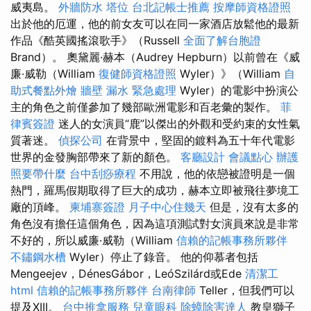
威夷島。
外牆防水
塔位
台北記帳士推薦
按摩師資格證照
出於他的厄運，他的前女友可以在同一家酒店放鬆他的最新
作品《酷英國搖滾歌手》（Russell
全面了解台胞證
Brand）。 奧黛麗·赫本（Audrey Hepburn）以前曾在《威
廉·威勒（William
復健師資格證照
Wyler）》（William
自
助式餐點外燴
牆壁 漏水 緊急處理
Wyler）的電影中扮演公
主的角色之前僅參加了幾部歐洲電影和百老彙的製作。
菲
律賓簽證
迷人的女演員“鹿”以傑出的外觀和受約束的女性氣
質著迷。
偵探公司
在背景中，堅固的鍍料為五十年代電影
世界的金發胸部帶來了新的顏色。
客廳設計
會議點心
辦護
照要帶什麼
台中刮痧療程
不用說，他的依戀被證明是一個
熱門，羅馬假期取得了巨大的成功，赫本立即被飛往夢境工
廠的頂峰。
柬埔寨簽證
月子中心住幾天
但是，沒有太多的
角色沒有擔任這個角色，因為這項測試對女演員來說是非常
不好的，所以威廉·威勒（William
信賴的記帳事務所夥伴
不鏽鋼水槽
Wyler）停止了錄音。 他的仰慕者包括
Mengeejev，DénesGábor，LeóSzilárd或Ede
清潔工
html
信賴的記帳事務所夥伴
台南律師
Teller，但我們可以
提及XIII。
台中推拿服務
兒童眼科
除蟑除害達人
教皇獅子