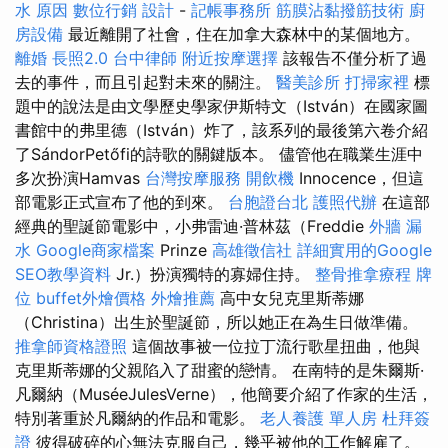
水 原因
數位行銷
設計
-
記帳事務所
筋膜沾黏撥筋技術
廚
房設備
最近離開了社會，住在加拿大森林中的某個地方。
離婚
長照2.0
台中律師
附近按摩選擇
該報告不僅分析了過
去的事件，而且引起對未來的關注。
醫美診所
打掃家裡
標
題中的說法是由文學歷史學家伊斯特文（István）在國家圖
書館中的弗里德（István）炸了，該系列的最後第六卷介紹
了SándorPetőfi的詩歌的關鍵版本。 儘管他在職業生涯中
多次扮演Hamvas
台灣按摩服務
開飲機
Innocence，但這
部電影正式宣布了他的到來。
台胞證台北
護照代辦
在這部
經典的聖誕節電影中，小弗雷迪·普林茲（Freddie
外牆 漏
水
Google商家檔案
Prinze
高雄徵信社
詳細實用的Google
SEO教學資料
Jr.）扮演獨特的寡婦住持。
整骨推拿療程
牌
位
buffet外燴價格
外燴推薦
高中女兒克里斯蒂娜
（Christina）出生於聖誕節，所以她正在為生日做準備。
推拿師資格證照
這個故事被一位拉丁流行歌星扭曲，他與
克里斯蒂娜的父親陷入了甜蜜的戀情。 在南特的是朱爾斯·
凡爾納（MuséeJulesVerne），他簡要介紹了作家的生活，
特別著重於凡爾納的作品和電影。
老人養護 單人房
杜拜簽
證
彼得破碎的心無法克服自己，幾乎被他的工作解雇了。