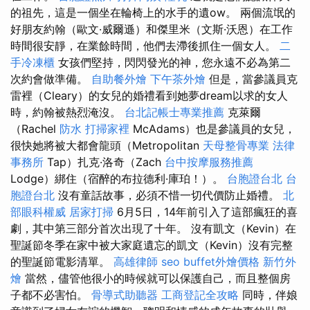
的祖先，這是一個坐在輪椅上的水手的遺ow。 兩個流氓的
好朋友約翰（歐文·威爾遜）和傑里米（文斯·沃恩）在工作
時間很安靜，在業餘時間，他們去滯後抓住一個女人。
二
手冷凍櫃
女孩們堅持，閃閃發光的神，您永遠不必為第二
次約會做準備。
自助餐外燴
下午茶外燴
但是，當參議員克
雷裡（Cleary）的女兒的婚禮看到她夢dream以求的女人
時，約翰被熱烈淹沒。
台北記帳士專業推薦
克萊爾
（Rachel
防水
打掃家裡
McAdams）也是參議員的女兒，
很快她將被大都會龍頭（Metropolitan
天母整骨專業
法律
事務所
Tap）扎克·洛奇（Zach
台中按摩服務推薦
Lodge）綁住（宿醉的布拉德利·庫珀！）。
台胞證台北
台
胞證台北
沒有童話故事，必須不惜一切代價防止婚禮。
北
部眼科權威
居家打掃
6月5日，14年前引入了這部瘋狂的喜
劇，其中第三部分首次出現了十年。 沒有凱文（Kevin）在
聖誕節冬季在家中被大家庭遺忘的凱文（Kevin）沒有完整
的聖誕節電影清單。
高雄律師
seo
buffet外燴價格
新竹外
燴
當然，儘管他很小的時候就可以保護自己，而且整個房
子都不必害怕。
骨導式助聽器
工商登記全攻略
同時，伴娘