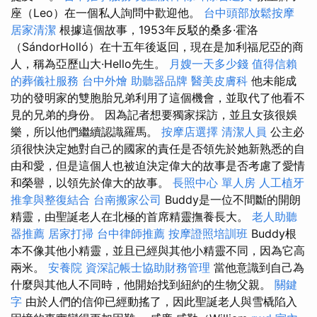
座（Leo）在一個私人詢問中歡迎他。
台中頭部放鬆按摩
居家清潔
根據這個故事，1953年反駁的桑多·霍洛
（SándorHolló）在十五年後返回，現在是加利福尼亞的商
人，稱為亞歷山大·Hello先生。
月嫂一天多少錢
值得信賴
的葬儀社服務
台中外燴
助聽器品牌
醫美皮膚科
他未能成
功的發明家的雙胞胎兄弟利用了這個機會，並取代了他看不
見的兄弟的身份。 因為記者想要獨家採訪，並且女孩很娛
樂，所以他們繼續認識羅馬。
按摩店選擇
清潔人員
公主必
須很快決定她對自己的國家的責任是否領先於她新熟悉的自
由和愛，但是這個人也被迫決定偉大的故事是否考慮了愛情
和榮譽，以領先於偉大的故事。
長照中心 單人房
人工植牙
推拿與整復結合
台南搬家公司
Buddy是一位不間斷的開朗
精靈，由聖誕老人在北極的首席精靈撫養長大。
老人助聽
器推薦
居家打掃
台中律師推薦
按摩證照培訓班
Buddy根
本不像其他小精靈，並且已經與其他小精靈不同，因為它高
兩米。
安養院
資深記帳士協助財務管理
當他意識到自己為
什麼與其他人不同時，他開始找到紐約的生物父親。
關鍵
字
由於人們的信仰已經動搖了，因此聖誕老人與雪橇陷入