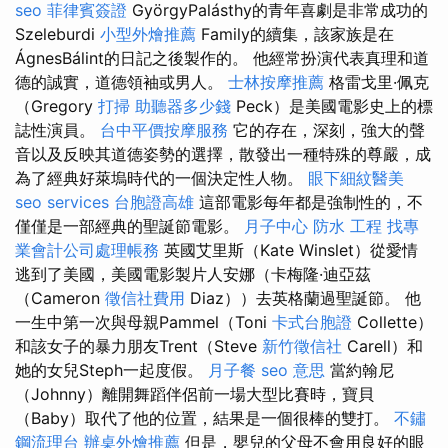
seo
菲律賓簽證
GyörgyPalásthy的青年喜劇是非常成功的
Szeleburdi
小型外燴推薦
Family的續集，該家族是在
ÁgnesBálint的日記之後製作的。 他經常扮演代表真理和道
德的誠實，道德領袖或男人。
士林按摩推薦
格雷戈里·佩克
（Gregory
打掃
助聽器多少錢
Peck）是美國電影史上的標
誌性演員。
台中平價按摩服務
它的存在，深刻，強大的聲
音以及反映其道德姿勢的選擇，散發出一種特殊的尊嚴，成
為了經典好萊塢時代的一個決定性人物。
眼下細紋醫美
seo services
台胞證高雄
這部電影每年都是強制性的，不
僅僅是一部經典的聖誕節電影。
月子中心
防水 工程
找專
業會計公司處理帳務
英國艾里斯（Kate Winslet）從愛情
逃到了美國，美國電影製片人安娜（卡梅隆·迪亞茲
（Cameron
徵信社費用
Diaz））去英格蘭過聖誕節。 他
一生中第一次與母親Pammel（Toni
卡式台胞證
Collette）
和該女子的暴力朋友Trent（Steve
新竹徵信社
Carell）和
她的女兒Steph一起度假。
月子餐
seo 意思
當約翰尼
（Johnny）離開舞蹈伴侶前一場大型比賽時，寶貝
（Baby）取代了他的位置，結果是一個很棒的雙打。
不鏽
鋼流理台
辦桌外燴推薦
但是，嬰兒的父母不會用良好的眼