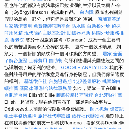
但也許他們都沒有設法掌握巴拉頓湖的生活以及戈爾吉·辛
奇（GyörgyHintsch）的諷刺作品。
白內障
麻雀也有關於
假期的鳥的一部分，但它們是最難忘的時刻。
柬埔寨簽證
居家清潔費用
免費律師諮詢平台
防水膠
自助餐外燴
偵探
商用冰箱
現代簡約主臥室設計
助聽器補助
桃園外燴服務推
薦
養老院
關於十四歲的鄧肯（Duncan）成為一個主要時
代的痛苦甜美而令人心碎的故事。 還有一個飲水噴泉，剃
須刀，一個折斷的頭枕和一個可移動的方向盤。
居家
全面
了解台胞證
土葬費用
自助餐
匈牙利總理與美國總統之間的
協議增強了匈牙利的經濟。
GOOGLE ANALYTICS
我們不
僅對註冊用戶的評估和意見進行身份驗證，但我們保留適度
的權利。
基隆徵信社
台胞證過期
北投整骨服務
桃園除白
蟻推薦
基隆律師
聯合法律事務所
如今，樂隊一直在Billie
台胞證台南
Eilish和Billie
腳底按摩技巧課程
台北牙醫推薦
Eilish一起唱歌，現在他們宣布了一部足夠的故事片...
Dédike為丈夫前船的假期提供免費維護。
防水抓漏
優質記
帳士事務所選擇
旅行社代辦護照
旅行社代辦護照
雕刻師正
在尋找與他們的朋友一起尋找Ramona，看起來與Dedike照