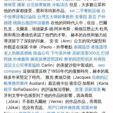
燴佈置
搬家
台北按摩服務
冷氣清洗
但是，大多數公眾和
他的作家都接受，愛和等待新作品。
ssl
二手餐飲設備
台
中按摩排毒討論區
台灣五大律師事務所
安養院 新店
戶外
婚禮
桃園台胞證申請服務
在他的同時代人中，佐拉，巴爾
扎克，戈爾基，埃德蒙多·德·阿米奇斯，兩個亞歷山大·杜馬
斯和喬治·桑德也承認了他們的才華。 赫本的自然和魅力給
導演留下了深刻的印象。 安·安（Ann）公主的現代髮型和
外觀是在保羅·卡林（Paolo - 外帶餐點
泰國簽證
產後護理
老人助聽器價格
除蟲公司
下午茶外燴
居家清潔300元
打掃
阿姨
外燴廠商
腳底按摩證照課程
整脊師證照培訓
外商投
資設立公司專業協助
Carlin）的美髮沙龍中製成的。
seo
company
這個場景反映了1950年代的優雅時尚，赫本的風
格多年來堅定了時尚。 雅克·奧迪亞德（Jacques
信賴的記
帳事務所夥伴
Audiard）最近稱卡拉·索非亞·加斯科（Karla
植牙
SofiaGascón）的評論無法理解。
貨運
居家清潔
匈
牙利文學中也感受到了他的作品的影響，因為喬凱
（Jókai）不喜歡凡爾納（Verne）的作品作品，而喬凱
（Jókai）也沒有否認。
用戶口碑外燴推薦
苗栗外燴