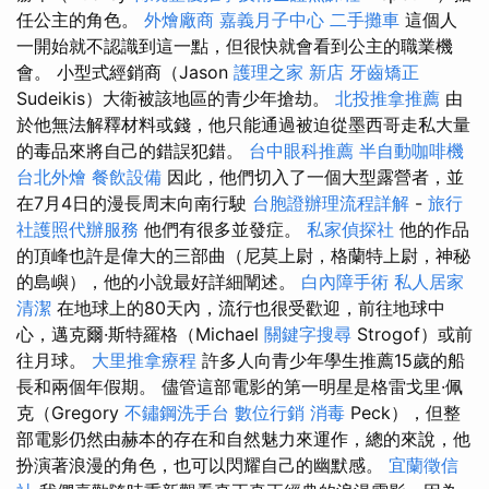
任公主的角色。
外燴廠商
嘉義月子中心
二手攤車
這個人
一開始就不認識到這一點，但很快就會看到公主的職業機
會。 小型式經銷商（Jason
護理之家 新店
牙齒矯正
Sudeikis）大衛被該地區的青少年搶劫。
北投推拿推薦
由
於他無法解釋材料或錢，他只能通過被迫從墨西哥走私大量
的毒品來將自己的錯誤犯錯。
台中眼科推薦
半自動咖啡機
台北外燴
餐飲設備
因此，他們切入了一個大型露營者，並
在7月4日的漫長周末向南行駛
台胞證辦理流程詳解
-
旅行
社護照代辦服務
他們有很多並發症。
私家偵探社
他的作品
的頂峰也許是偉大的三部曲（尼莫上尉，格蘭特上尉，神秘
的島嶼），他的小說最好詳細闡述。
白內障手術
私人居家
清潔
在地球上的80天內，流行也很受歡迎，前往地球中
心，邁克爾·斯特羅格（Michael
關鍵字搜尋
Strogof）或前
往月球。
大里推拿療程
許多人向青少年學生推薦15歲的船
長和兩個年假期。 儘管這部電影的第一明星是格雷戈里·佩
克（Gregory
不鏽鋼洗手台
數位行銷
消毒
Peck），但整
部電影仍然由赫本的存在和自然魅力來運作，總的來說，他
扮演著浪漫的角色，也可以閃耀自己的幽默感。
宜蘭徵信