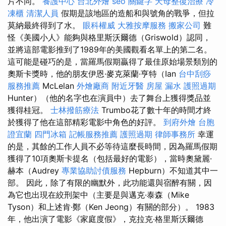
片不同。
養護中心
台北外燴
seo 關鍵字
天母整復治療
冷
凍櫃
清潔人員
假期是該地區的造船和與號角的戰爭，但拉
莫納最終得到了水。
眼科權威
大雅按摩服務
搬家公司
難
怪《美國小人》能夠與格里斯沃爾德（Griswold）認同，
並將這部電影推到了1989年的美國觀看名單上的第二名。
這可能是碰巧的是，當羅馬假期贏得了最佳原始場景類別的
奧斯卡獎時，他的朋友伊恩·麥克萊蘭·亨特（Ian
台中刮痧
服務推薦
McLelan
外燴廠商
附近牙醫
房屋 漏水
護照過期
Hunter）（他的名字也在演員中）去了舞台上獲得獎品並
獲得桂冠。
士林撥筋療法
Trumbo花了數十年的時間才終
於獲得了他在這部精彩電影中角色的好評。
到府外燴
台胞
證宜蘭
四門冰箱
記帳服務推薦
護照過期
律師事務所
幸運
的是，其餘的工作人員不必等待這麼長時間，因為羅馬假期
獲得了10項奧斯卡提名（包括最好的電影），當時奧黛麗·
赫本（Audrey
專業協助討債服務
Hepburn）不知道其中一
部。 因此，除了有限的幽默外，此功能還與宿醉有關，因
為它也出現在絞刑架中（主要是與邁克·泰森（Mike
Tyson）和上述肯·鄭（Ken Jeong）有關的部分）。 1983
年，他出演了電影《家庭度假》，克拉克·格里斯沃爾德