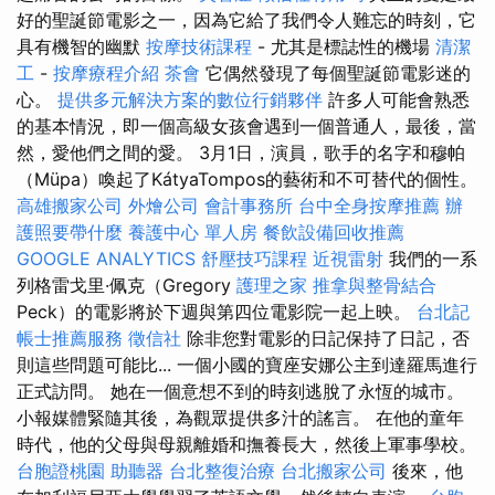
好的聖誕節電影之一，因為它給了我們令人難忘的時刻，它
具有機智的幽默
按摩技術課程
- 尤其是標誌性的機場
清潔
工
-
按摩療程介紹
茶會
它偶然發現了每個聖誕節電影迷的
心。
提供多元解決方案的數位行銷夥伴
許多人可能會熟悉
的基本情況，即一個高級女孩會遇到一個普通人，最後，當
然，愛他們之間的愛。 3月1日，演員，歌手的名字和穆帕
（Müpa）喚起了KátyaTompos的藝術和不可替代的個性。
高雄搬家公司
外燴公司
會計事務所
台中全身按摩推薦
辦
護照要帶什麼
養護中心 單人房
餐飲設備回收推薦
GOOGLE ANALYTICS
舒壓技巧課程
近視雷射
我們的一系
列格雷戈里·佩克（Gregory
護理之家
推拿與整骨結合
Peck）的電影將於下週與第四位電影院一起上映。
台北記
帳士推薦服務
徵信社
除非您對電影的日記保持了日記，否
則這些問題可能比... 一個小國的寶座安娜公主到達羅馬進行
正式訪問。 她在一個意想不到的時刻逃脫了永恆的城市。
小報媒體緊隨其後，為觀眾提供多汁的謠言。 在他的童年
時代，他的父母與母親離婚和撫養長大，然後上軍事學校。
台胞證桃園
助聽器
台北整復治療
台北搬家公司
後來，他