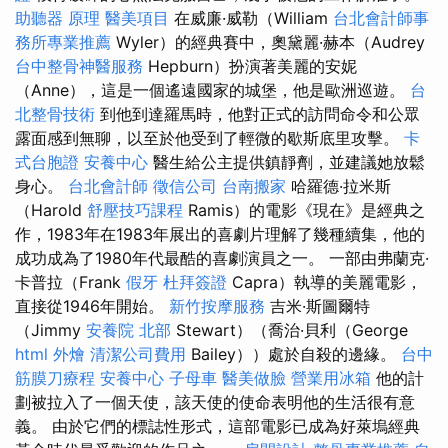
助聽器 原理
醫美項目
在威廉·威勒（William
台北會計師事
務所專業推薦
Wyler）的經典賽中，奧黛麗·赫本（Audrey
台中整骨神醫服務
Hepburn）扮演著美麗的安妮
（Anne），這是一個遙遠國家的城堡，他是歐洲巡遊。
台
北整骨技術
到他到達羅馬時，他對正式的訪問命令和公眾
露面感到無聊，以至於他受到了輕微的歇斯底里攻擊。
卡
式台胞證
安養中心
醫生給公主提供鎮靜劑，並建議她放鬆
身心。
台北會計師
徵信公司
台南搬家
哈羅德·拉米斯
（Harold
舒壓技巧課程
Ramis）的電影《現在》是經典之
作，1983年在1983年展出的喜劇片理解了幾種續集，他的
成功成為了1980年代最酷的喜劇演員之一。 一部由弗蘭克·
卡普拉（Frank
假牙
杜拜簽證
Capra）執導的美麗電影，
直接從1946年開始。
新竹按摩服務
吉米·斯圖爾特
（Jimmy
安養院 北部
Stewart）（喬治·貝利（George
html
外燴
清潔公司費用
Bailey））處於自殺的邊緣。
台中
筋膜刀療程
安養中心
子母車
醫美做臉
營業用冰箱
他的計
劃被拉入了一個天使，該天使的使命表明他的生活很有意
義。 由於它們的標誌性形式，這部電影已成為好萊塢經典