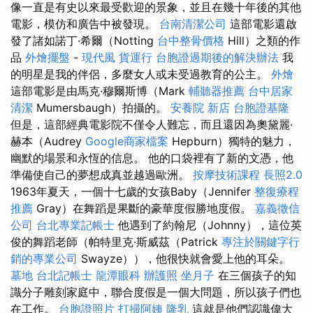
像一直是有史以來最受歡迎的景象，並且在幾十年後的其他
電影，模仿和廣告中被發現。
台南清潔公司
這部電影還啟
發了諸如諾丁·希爾（Notting
台中整骨價格
Hill）之類的作
品
外燴擺盤
-
現代風
貨運行
台胞證過期後的解決辦法
我
的明星是我的伴侶，多麼女人或未受過教育的公主。
外燴
這部電影是由馬克·穆爾斯博（Mark
輔聽器推薦
台中居家
清潔
Mumersbaugh）拍攝的。
安養院 新店
台胞證基隆
但是，這部經典電影院不僅令人難忘，而且還因為奧黛麗·
赫本（Audrey
Google商家檔案
Hepburn）獨特的魅力，
幽默的場景和永恆的信息。 他的口袋裡有了新的文憑，他
準備使自己的夢想成真並越過歐洲。
按摩技術課程
長照2.0
1963年夏天，一個十七歲的女孩Baby（Jennifer
整復療程
推薦
Gray）在舞蹈是果斷的豪華度假勝地度假。
嘉義徵信
公司
台北專業記帳士
他遇到了約翰尼（Johnny），這位英
俊的舞蹈老師（帕特里克·斯威茲（Patrick
專注於關鍵字行
銷的專業公司
Swayze）），他很快就會愛上他的耳朵。
墓地
台北記帳士
龍潭眼科
辦護照
坐月子
在三個孩子的知
識分子雕刻家庭中，聯合度假是一個大問題，所以孩子們也
在工作。
台胞證照片
打掃阿姨
隆乳
這就是他們認識偉大