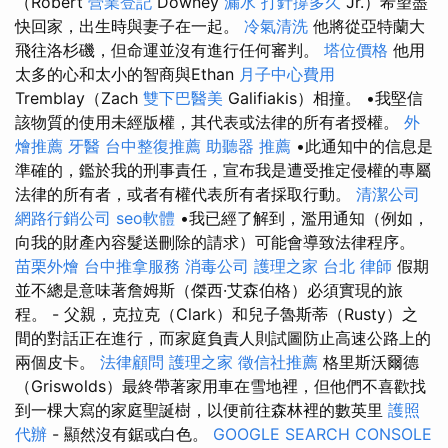
（Robert
營業登記
Downey
漏水 打針撐多久
Jr.）希望盡
快回家，出生時與妻子在一起。
冷氣清洗
他將從亞特蘭大
飛往洛杉磯，但命運並沒有進行任何審判。
塔位價格
他用
太多的心和太小的智商與Ethan
月子中心費用
Tremblay（Zach
雙下巴醫美
Galifiakis）相撞。 •我堅信
該物質的使用未經版權，其代表或法律的所有者授權。
外
燴推薦
牙醫
台中整復推薦
助聽器 推薦
•此通知中的信息是
準確的，鑑於我的刑事責任，宣布我是遭受推定侵權的專屬
法律的所有者，或者有權代表所有者採取行動。
清潔公司
網路行銷公司
seo軟體
•我已經了解到，濫用通知（例如，
向我的財產內容髮送刪除的請求）可能會導致法律程序。
苗栗外燴
台中推拿服務
消毒公司
護理之家 台北
律師
假期
並不總是意味著詹姆斯（傑西·艾森伯格）必須實現的旅
程。 - 父親，克拉克（Clark）和兒子魯斯蒂（Rusty）之
間的對話正在進行，而家庭負責人則試圖防止高速公路上的
兩個皮卡。
法律顧問
護理之家
徵信社推薦
格里斯沃爾德
（Griswolds）最終帶著家用車在雪地裡，但他們不喜歡找
到一棵大寫的家庭聖誕樹，以便前往森林裡的數英里
護照
代辦
- 顯然沒有鋸或白色。
GOOGLE SEARCH CONSOLE