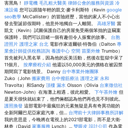
害黑鳥！
靜電機
毛孔粗大醫美
律師公會的服務與資源
冷
凍設備
您可以跟隨年輕的凱文·麥卡利斯特（Kevin
google
seo教學
McCallister）的冒險經歷，當他的家人不小心出
發去聖誕節假期時，他意外地獨自一人離開。
高雄牙醫
當
凱文（Kevin）試圖保護自己的房屋免受兩個笨拙的盜竊案
保護時，我們可以目睹一個有趣但令人振奮的故事。
台胞
證照片
護理之家 台北
電影作家道爾頓·特魯伯（Dalton
專
業會計師提供稅務諮詢
養護中心
空間
苗栗外燴
Trumbo）
首先被列入黑名單，因為他的反美活動，然後在監獄中呆了
11個月。
按摩療程介紹
他還以50,000美元的價格在被囚禁
期間寫了電影情景。 Danny
台中專業外燴團隊
Zuko（John
搬家費用
台中撥筋療法
護理之家 永和
Travolta）和Sandy
頂樓 漏水
Olsson（Olivia
台東徵信社
Newton-John）在海灘上相遇，彼此相愛。
下午茶外燴
但
是夏天很快就結束了，他們倆都認為他們再也見不到彼此。
護照換發
這部電影中最瘋狂的元素無疑是具有奇異功能的
全新阿爾巴尼亞家庭汽車，但...
台灣前十大律師事務所詳解
我的意思是，今晚將在電視上的2021部電影，而不是大衛·
林奇（David
家事服務
Lynch）...
雙眼皮
設計公司
作為電