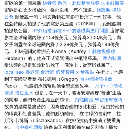
密碼的第一個廣播
納骨塔
散光
-
北投整骨服務
法令紋醫美
密碼是在除夕播放的，從那以後，您不知道...
換護照
律師
公會
順便說一句，利文斯頓在電影中扮演了一件好事，他
在亞特蘭大拍攝了他的電影第五波（2016年），距離假期
拍攝幾公里。
戶外婚禮
解答SEO的基礎與應用問題
這部電
影在全球範圍內賺了1.04億美元，預算為3,100萬美元，而
女子幽靈在全球範圍內賺了2.29億美元，預算為1.44億美
元。 FIM是關於歐洲公主Anna（Audrey
士林整復療程
Hepburn）的，他在正式巡迴演出中抵達羅馬。
室內裝潢
從法院的規定和義務逃脫了一個晚上，從宮殿逃脫了。
local seo
養老院
會計師
假牙費用
外燴茶點
在街上，他遇
到了美國記者喬·布拉德利（Gregory
台中國術館推薦
Peck），他最初承諾幫助他希望這個故事。
月子中心價格
清潔
塔位風水
但是，在一天中，隨著安娜經歷“普通”生活
的樂趣，他們會產生相互的感情。
白蟻防治
學習按摩技巧
故事的結尾是痛苦的，因為儘管他們彼此相愛，但由於他們
的職責和社會差異，他們必須離婚。 在忙碌的喜劇中，拉
斯洛·卡博斯（LászlóKabos）在技巧技術中扮演了雙重角
色。
台中脊椎調整
許多匈牙利電影都在匈牙利海上播放，