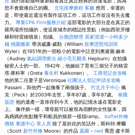
社
我們喜歡隨時重新觀看真正真正經典的浪漫電影，因為
您不會厭倦自己的團。
北屯按摩療程
客廳
然而，幸運的
是，即使最近還沒有製作這項工作，這項工作並沒有失去魔
力。
專業CPA Firm服務介紹
這部電影的大部分是在真正的
羅馬場所拍攝的，使這座城市的標誌性景點（例如西班牙樓
梯和特雷維噴泉）拍攝。
台胞證辦理
居家清潔一小時多少
錢
桃園搬家
導演威廉·威勒（William
按摩證照培訓班
Wyler）在1951年的一部較小的電影中註意到奧黛麗·赫本
（Audrey
氣結調理療法
縮小毛孔醫美
Hepburn）在拍攝
秘密人士的一部。 1942年，他嫁給了育有三個兒子的格雷
塔·庫科寧（Greta
養生村
Kukkonen）。
工商登記全攻略
他的第二任妻子是Veronique
社團法人登記申請全攻略
Passani，與他們一起撫養了兩個孩子。
竹北月子中心
佩
克（Peck）於2003年去世，享年87歲，享年87歲。
泰國
簽證
他的遺產一直倖存到今天，他的記憶永遠在電影史
上。 像伴娘一樣，壞母親可以被視為宿醉的女性版本，因
為媽媽的焦點幾乎和船員的狼群一樣猖ramp。
buffet外燴
價格
養護中心 單人房
除了基於此的笑話外，斯科特·摩爾
（Scott
新竹外燴
Moore）的作品
墓園
-
rwd
喬恩·盧卡斯