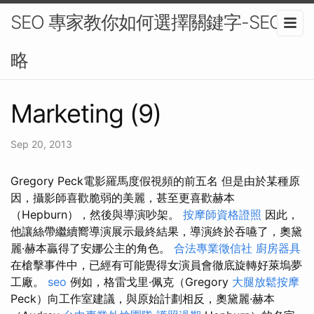
SEO 專家教你如何選擇關鍵字-SEO策
略
Marketing (9)
Sep 20, 2013
Gregory Peck電影羅馬度假視頻的前五名 但是由於某種原
因，攝影師喜歡脆弱的美麗，甚至更喜歡赫本
（Hepburn），然後與導演吵架。
按摩師資格證照
因此，
他讓絲帶繼續嚮導演展示最終結果，導演終於吞嚥了，奧黛
麗·赫本贏得了安娜公主的角色。
合法專業徵信社
廚房器具
在槍擊事件中，已經有可能覺得女演員會徹底旋轉好萊塢夢
工廠。
seo
例如，格雷戈里·佩克（Gregory
大腿放鬆按摩
Peck）向工作室建議，與原始計劃相反，奧黛麗·赫本