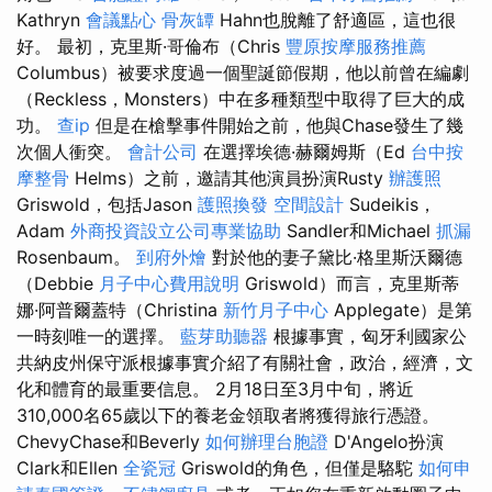
Kathryn
會議點心
骨灰罈
Hahn也脫離了舒適區，這也很
好。 最初，克里斯·哥倫布（Chris
豐原按摩服務推薦
Columbus）被要求度過一個聖誕節假期，他以前曾在編劇
（Reckless，Monsters）中在多種類型中取得了巨大的成
功。
查ip
但是在槍擊事件開始之前，他與Chase發生了幾
次個人衝突。
會計公司
在選擇埃德·赫爾姆斯（Ed
台中按
摩整骨
Helms）之前，邀請其他演員扮演Rusty
辦護照
Griswold，包括Jason
護照換發
空間設計
Sudeikis，
Adam
外商投資設立公司專業協助
Sandler和Michael
抓漏
Rosenbaum。
到府外燴
對於他的妻子黛比·格里斯沃爾德
（Debbie
月子中心費用說明
Griswold）而言，克里斯蒂
娜·阿普爾蓋特（Christina
新竹月子中心
Applegate）是第
一時刻唯一的選擇。
藍芽助聽器
根據事實，匈牙利國家公
共納皮州保守派根據事實介紹了有關社會，政治，經濟，文
化和體育的最重要信息。 2月18日至3月中旬，將近
310,000名65歲以下的養老金領取者將獲得旅行憑證。
ChevyChase和Beverly
如何辦理台胞證
D'Angelo扮演
Clark和Ellen
全瓷冠
Griswold的角色，但僅是駱駝
如何申