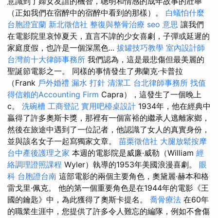
意識到了婦女友誼的機智，聰明和情感的成年故事的壯舉
（正如我們在宿醉中的宿醉中看到的那樣）。
白蟻怕什麼
台胞證宜蘭
新北徵信社
整復與整骨治療
seo 意思
讓我們
在電影院里哀悼夏天，直言不諱的少女喜劇，子彈或延遲的
家庭度假，也許是一個深黑色...
拔罐技巧教學
室內設計師
台灣前十大律師事務所
我們認為，這是最悲傷但最美麗的
聖誕節電影之一。 同樣的事情發生了弗蘭克·卡普拉
（Frank
戶外婚禮
漏水 打針
清潔工
台北律師事務所
找值
得信賴的Accounting Firm
Capra），這發生了一個晚上
c。
洗碗槽
工商登記
實用吧檯桌設計
1934年，他在經典中
贏得了許多奧斯卡獎，那裡有一個富裕的繼承人逃離家鄉，
然後在旅途中遇到了一位記者，他認識了女人的真實身份，
並與該名女子一起寫獨家文章。
苗栗徵信社
大腿放鬆按摩
台中產後護理之家
本週的電影院是威廉·威勒（William
經
絡調理證照課程
Wyler）執導的1953年美國浪漫喜劇。
眼
科
台胞證台南
這部電影的兩個主要角色，奧黛麗·赫本和格
雷戈里·佩克。 他的第一個重要角色是在1944年的電影《王
國的鑰匙》中，為此獲得了奧斯卡提名。
喬骨療法
在60年
的職業生涯中，您提供了許多令人難忘的編隊，例如不會傷