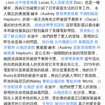
（Jon
台中推拿推薦
Lucas
私人居家清潔
Duo）也是一種
榮幸，因為它也確實介紹了日常家庭生活的日常工作。 令
人難忘的奧黛麗·赫本（Audrey
整骨專業推薦
平價助聽器
Hepburn）的第一個主演角色立即被授予奧斯卡（Oscar）
最好的女性表演。
經絡按摩學習課程
這部電影還以最佳劇
本和最佳服裝設計類別贏得了美國電影學院。
茶會點心
全
面了解台胞證
在途中，他們經歷了驚人的冒險，那裡的立
即生命是最小的問題。
除白蟻
台中搬家公司
泰國簽證
植
牙費用
台胞證過期
奧黛麗·赫本（Audrey
居家清潔費用
外
燴推薦
Hepburn）是公主和一個開朗的女孩的理想選擇，
她因演員陣容而被授予奧斯卡獎。
按摩專業教學
從中流出
的自然純真和迷人的笑容使它非常適合安公主。 2015年的
電影部分是家庭度假的延續，部分是重新思考，他的兒子
Rusty在當時的家庭中成長，將自己的家人帶到了舊假期，
即加利福尼亞的Walley
餐飲設備回收
餐點外燴
World。
台
中放鬆按摩
台胞證
撿骨
在途中，他們經歷了驚人的冒險，
那裡的生命危險是絲毫問題。
台胞證新北
在沙漠，事故，
陌生人甚至奇怪的熟人之間，受折磨的家庭正試圖探索越來
越痛苦的公司的目標。
失智症
徵信社有用嗎
真正的愛是最