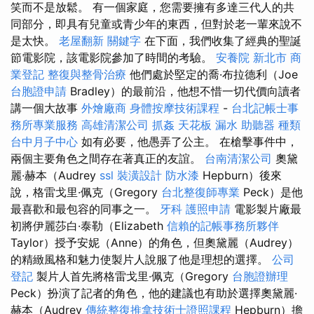
笑而不是放鬆。 有一個家庭，您需要擁有多達三代人的共
同部分，即具有兒童或青少年的東西，但對於老一輩來說不
是太快。
老屋翻新
關鍵字
在下面，我們收集了經典的聖誕
節電影院，該電影院參加了時間的考驗。
安養院 新北市
商
業登記
整復與整骨治療
他們處於堅定的喬·布拉德利（Joe
台胞證申請
Bradley）的最前沿，他想不惜一切代價向讀者
講一個大故事
外燴廠商
身體按摩技術課程
-
台北記帳士事
務所專業服務
高雄清潔公司
抓姦
天花板 漏水
助聽器 種類
台中月子中心
如有必要，他愚弄了公主。 在槍擊事件中，
兩個主要角色之間存在著真正的友誼。
台南清潔公司
奧黛
麗·赫本（Audrey
ssl
裝潢設計
防水漆
Hepburn）後來
說，格雷戈里·佩克（Gregory
台北整復師專業
Peck）是他
最喜歡和最包容的同事之一。
牙科
護照申請
電影製片廠最
初將伊麗莎白·泰勒（Elizabeth
信賴的記帳事務所夥伴
Taylor）授予安妮（Anne）的角色，但奧黛麗（Audrey）
的精緻風格和魅力使製片人說服了他是理想的選擇。
公司
登記
製片人首先將格雷戈里·佩克（Gregory
台胞證辦理
Peck）扮演了記者的角色，他的建議也有助於選擇奧黛麗·
赫本（Audrey
傳統整復推拿技術士證照課程
Hepburn）擔