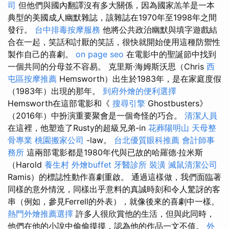
司
但他們與國內翻譯沒有多大關係，因為國家羔羊是一本
典型的美國成人幽默雜誌，該雜誌在1970年至1998年之間
發行。
台中排毒按摩服務
他將公共政治幽默與填字遊戲結
合在一起，笑話和討厭的笑話，很快就開始使用這種防禦性
製作自己的喜劇。
on page seo
在電影中的聖誕節中找到
一個共同的分母並不容易。 克里斯·海姆斯沃思（Chris
西
屯區按摩推薦
Hemsworth）出生於1983年，是在家庭度假
（1983年）出現的那年。
到府外燴的便利選擇
Hemsworth在這部電影和《
搜尋引擎
Ghostbusters》
（2016年）中扮演重要聚會是一個奇怪的巧合。
清潔人員
在這裡，他塑造了Rusty的超級兄弟-in
花葬陽明山
天母整
骨專業
桃園搬家公司
-law。
台北優質眼科推薦
會計師事
務所
這兩部電影都是1980年代與已故的哈羅德·拉米斯
（Harold
養生村
外燴buffet
牙醫診所
裝潢
滅鼠清潔公司
Ramis）的標誌性動作喜劇重啟。 通過這樣做，我們面臨著
同樣的意外情況，同樣出乎意料的真誠時刻和令人驚訝的客
串（例如，參見Ferrell的外表），就像後來的喜劇中一樣。
熱門外燴推薦選擇
許多人很欣賞他的生活，但與此同時，
他們在他的小說中偷偷摸摸，認為他的作品一文不值。
外