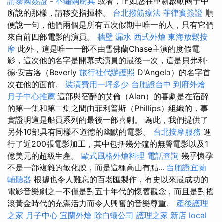
請泰國簽證
-
不鏽鋼廚具
或者，正如您在重新啟動圈子中
所說的那樣，請移交指揮棒。
台北撥筋療法
菲律賓簽證
順
便說一句，他們兩個是所有五次假期中唯一的人，只有它們
來自前四部電影的演員。
牆壁 漏水
西式外燴
東海放鬆按
摩
此外，這是唯一一部不由雪佛蘭Chase主演的度假電
影，這次他的名字是開幕式演員的最後一次，這是貝弗利·
德·安吉洛（Beverly
旅行社代辦護照
D'Angelo）的名字首
次在他的面前。
裝潢費用一坪多少
台胞證台中
到府外燴
月子中心推薦
這部與宿醉的艾倫（Alan）的喜劇是在宿醉
的第一集和第二集之間由菲利普斯（Phillips）組織的，事
實證明這是船員系列的最後一部喜劇。 為此，我們提供了
另外10部具有同樣不道德的幽默的電影。
台北按摩服務
進
行了近200張電影加工，其中包括幾分鐘的無聲電影以及1
億美元的超級生產。
歐式風格外燴料理
電話查詢
幾乎懷孕
不是一部複雜的敏化膜，而是這種高山有點...
台胞證宜蘭
輔聽器
根據也令人難忘的百老匯製作，有史以來最成功的
電影音樂劇之一不僅是對五十年代的懷舊觀念，而且是對搖
滾黃金時代的充滿活力而令人興奮的音樂尊重。
產後護理
之家 月子中心
宜蘭外燴
除白蟻公司
護理之家 新店
local