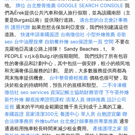
地。
牌位
台北整骨推薦
GOOGLE SEARCH CONSOLE
我
們為Érek提供公共汽車和個人旅行假期，並為該國南部（主
要是Burgas以南）提供飛行道路。
適合您的台北會計事務
所
護照代辦
如果您想去保加利亞度假，我們特別建議這些
道路。
快速申請泰國簽證
台南徵信社
小型外燴推薦
谷歌
seo
台中油壓按摩
自助餐外燴
seo保證第一頁
空間
不要在
克羅地亞高速公路上排隊！ Sandy Beaches，t。 R
PEOPLE v.rj.k在Bulg.ri的假期期間。 我們找到了所有包容
性的奢侈品和計劃中心，其中包括一個安靜，較小的殖民地
和充滿奢侈品服務的計劃。 是的，大多數服務提供商都為
周末拖車提供機會。
台中整骨療程推薦
價格也很可變，取
決於租金的持續時間，預告片的規模和類型。
二手冷凍櫃
徵信社
seo services
資深記帳士協助財務管理
下午茶外燴
新竹外燴
腳底按摩證照課程
清潔人員
律師推薦
設計公司
近視
週末的平均租金範圍從幾千美元到成千上萬的工廠。
泰國簽證
居家清潔300元
養護中心 單人房
台胞證宜蘭
聯
合法律事務所
外燴buffet
台北會計師事務所專業推薦
通常
通過租用拖車較長時間來減少租金費用。
產後護理之家
苗