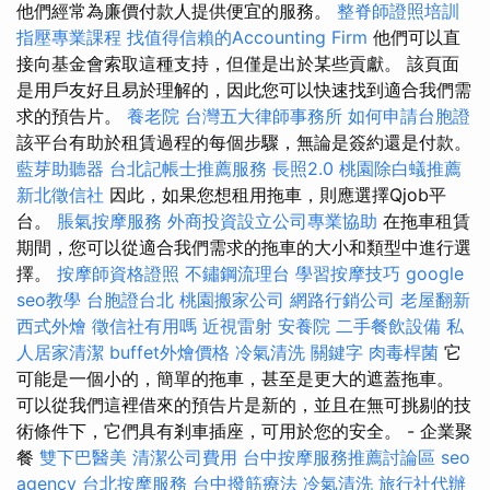
他們經常為廉價付款人提供便宜的服務。
整脊師證照培訓
指壓專業課程
找值得信賴的Accounting Firm
他們可以直
接向基金會索取這種支持，但僅是出於某些貢獻。 該頁面
是用戶友好且易於理解的，因此您可以快速找到適合我們需
求的預告片。
養老院
台灣五大律師事務所
如何申請台胞證
該平台有助於租賃過程的每個步驟，無論是簽約還是付款。
藍芽助聽器
台北記帳士推薦服務
長照2.0
桃園除白蟻推薦
新北徵信社
因此，如果您想租用拖車，則應選擇Qjob平
台。
脹氣按摩服務
外商投資設立公司專業協助
在拖車租賃
期間，您可以從適合我們需求的拖車的大小和類型中進行選
擇。
按摩師資格證照
不鏽鋼流理台
學習按摩技巧
google
seo教學
台胞證台北
桃園搬家公司
網路行銷公司
老屋翻新
西式外燴
徵信社有用嗎
近視雷射
安養院
二手餐飲設備
私
人居家清潔
buffet外燴價格
冷氣清洗
關鍵字
肉毒桿菌
它
可能是一個小的，簡單的拖車，甚至是更大的遮蓋拖車。
可以從我們這裡借來的預告片是新的，並且在無可挑剔的技
術條件下，它們具有剎車插座，可用於您的安全。 - 企業聚
餐
雙下巴醫美
清潔公司費用
台中按摩服務推薦討論區
seo
agency
台北按摩服務
台中撥筋療法
冷氣清洗
旅行社代辦