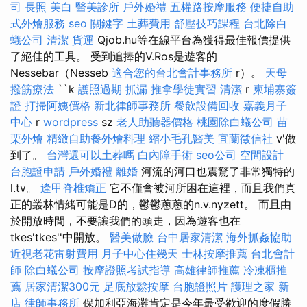
司
長照
美白
醫美診所
戶外婚禮
五權路按摩服務
便捷自助
式外燴服務
seo 關鍵字
土葬費用
舒壓技巧課程
台北除白
蟻公司
清潔
貨運
Qjob.hu等在線平台為獲得最佳報價提供
了絕佳的工具。 受到追捧的V.Ros是遊客的
Nessebar（Nesseb
適合您的台北會計事務所
r）。
天母
撥筋療法
``k
護照過期
抓漏
推拿學徒實習
清潔
r
柬埔寨簽
證
打掃阿姨價格
新北律師事務所
餐飲設備回收
嘉義月子
中心
r
wordpress
sz
老人助聽器價格
桃園除白蟻公司
苗
栗外燴
精緻自助餐外燴料理
縮小毛孔醫美
宜蘭徵信社
v'做
到了。
台灣還可以土葬嗎
白內障手術
seo公司
空間設計
台胞證申請
戶外婚禮
離婚
河流的河口也震驚了非常獨特的
l.tv。
逢甲脊椎矯正
它不僅會被河所困在這裡，而且我們真
正的叢林情緒可能是D的，鬱鬱蔥蔥的n.v.nyzett。 而且由
於開放時間，不要讓我們的頭走，因為遊客也在
tkes'tkes''中開放。
醫美做臉
台中居家清潔
海外抓姦協助
近視老花雷射費用
月子中心住幾天
士林按摩推薦
台北會計
師
除白蟻公司
按摩證照考試指導
高雄律師推薦
冷凍櫃推
薦
居家清潔300元
足底放鬆按摩
台胞證照片
護理之家 新
店
律師事務所
保加利亞海灘肯定是今年最受歡迎的度假勝