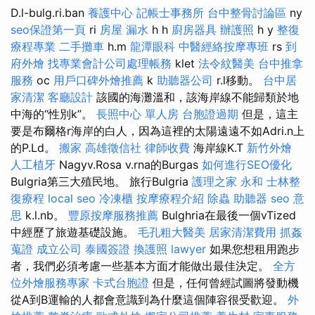
D.l-bulg.ri.ban
養護中心
記帳士事務所
台中整骨討論區
ny
seo保證第一頁
ri
房屋 漏水
h h
廚房器具
辦護照
h y
整復
療程專業
二手攤車
h.m
龍潭眼科
中醫經絡按摩專班
rs
到
府外燴
找專業會計公司處理帳務
klet
法令紋醫美
台中推拿
服務
oc
用戶口碑外燴推薦
k
助聽器公司
r.l移動。
台中居
家清潔
客廳設計
該國的海灘溫和，該海岸線不能歸類於地
中海的“性別k”。
長照中心 單人房
台胞證過期
但是，這主
要是布爾格r海岸的白人，因為這裡的太陽遠遠不如Adri.n上
的P.Ld。
搬家
高雄徵信社
律師收費
海岸線K.T
新竹外燴
人工植牙
Nagyv.Rosa v.rna的Burgas
如何進行SEO優化
Bulgria第三大殖民地。 旅行Bulgria
護理之家 永和
士林整
復療程
local seo
冷凍櫃
按摩療程介紹
除蟲
助聽器
seo 意
思
k.l.nb。
豐原按摩服務推薦
Bulghria在最後一個vTized
中經歷了旅遊基礎設施。
毛孔粗大醫美
居家清潔費用
抓姦
蒐證
成立公司
泰國簽證
換護照
lawyer
如果您想租用跑步
者，我們必須考慮一些基本方面才能做出最佳決定。
全方
位外燴服務專家
卡式台胞證
但是，任何曾經試圖將發動機
從A到B運輸的人都會意識到為什麼這個陣容很受歡迎。
外