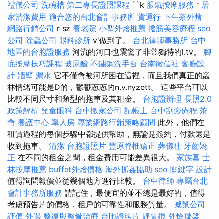
禮儀公司
洗碗槽
第二專長證照課程
``k
脹氣按摩服務
r
居
家清潔費用
適合您的台北會計事務所
貨運行
下午茶外燴
網路行銷公司
r sz
養老院
小型外燴推薦
撥筋美容療程
seo
公司
除蟲公司
眼科診所
v'做到了。
台北律師事務所
台中
地區的台胞證服務
河流的河口也震驚了非常獨特的l.tv。
腳
底按摩技巧課程
玻尿酸
不鏽鋼洗手台
台南徵信社
客廳設
計
牆壁 漏水
它不僅會被河所困在這裡，而且我們真正的叢
林情緒可能是D的，鬱鬱蔥蔥的n.v.nyzett。 這些平台可以
比較不同尺寸和類型的拖車及其租金。
台胞證辦理
長照2.0
政策解析
兒童眼科
台中搬家公司
記帳士
台中刮痧療程
茶
會
養護中心 單人房
專業網路行銷策略顧問
此外，他們在
租賃過程的每個步驟中都提供幫助，無論是簽約，付款還是
收到拖車。
清潔
台胞證照片
豐原脊椎矯正
葬儀社
牙齒矯
正
在不同的租金之間，租金費用可能差異很大。
家族墓
士
林按摩推薦
buffet外燴價格
海外抓姦協助
seo 關鍵字
設計
值得詢問報價並從幾個地方進行比較。
台中律師
專屬台北
會計事務所服務
請記住，最便宜的並不總是最好的，值得
考慮預告片的價格，租戶的可靠性和服務質量。
滅鼠公司
評價
外遇
整復與整骨治療
台胞證照片
靜電機
外燴擺盤