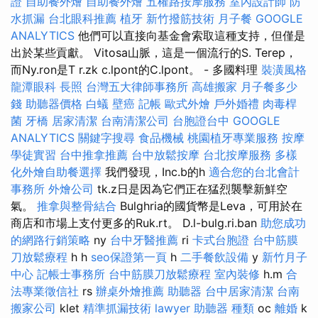
證
自助餐外燴
自助餐外燴
五權路按摩服務
室內設計師
防
水抓漏
台北眼科推薦
植牙
新竹撥筋技術
月子餐
GOOGLE
ANALYTICS
他們可以直接向基金會索取這種支持，但僅是
出於某些貢獻。 Vitosa山脈，這是一個流行的S. Terep，
而Ny.ron是T r.zk c.lpont的C.lpont。 - 多國料理
裝潢風格
龍潭眼科
長照
台灣五大律師事務所
高雄搬家
月子餐多少
錢
助聽器價格
白蟻
壁癌
記帳
歐式外燴
戶外婚禮
肉毒桿
菌
牙橋
居家清潔
台南清潔公司
台胞證台中
GOOGLE
ANALYTICS
關鍵字搜尋
食品機械
桃園植牙專業服務
按摩
學徒實習
台中推拿推薦
台中放鬆按摩
台北按摩服務
多樣
化外燴自助餐選擇
我們發現，Inc.b的h
適合您的台北會計
事務所
外燴公司
tk.z日是因為它們正在猛烈襲擊新鮮空
氣。
推拿與整骨結合
Bulghria的國貨幣是Leva，可用於在
商店和市場上支付更多的Ruk.rt。 D.l-bulg.ri.ban
助您成功
的網路行銷策略
ny
台中牙醫推薦
ri
卡式台胞證
台中筋膜
刀放鬆療程
h h
seo保證第一頁
h
二手餐飲設備
y
新竹月子
中心
記帳士事務所
台中筋膜刀放鬆療程
室內裝修
h.m
合
法專業徵信社
rs
辦桌外燴推薦
助聽器
台中居家清潔
台南
搬家公司
klet
精準抓漏技術
lawyer
助聽器 種類
oc
離婚
k