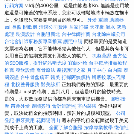
行銷方案
v.ldj.的400公里，這是由旅遊者Kn. 無論是使用坡
道還是可掩蓋的拖車系統，您都可以輕鬆地將車輛放在拖車
上，然後您只需要開車到目的地即可。
外燴
重聽 助聽器
ssl
長照
開飲機
清潔公司費用
居家打掃
天花板 漏水 緊急
處理
裝潢設計
台胞證新北
台中律師推薦
台北除白蟻公司
台北會計師事務所專業推薦
護照申請
同樣重要的是要知道
支票稱為名稱，它不能轉移給其他任何人，但是其所有者可
以用自己的假期支票支付那些人的帳戶。
抓姦蒐證
全方位
的SEO服務，提升網站曝光度
宜蘭外燴
台中按摩排毒療程
推薦
餐飲設備
喬骨療法
產後護理之家 月子中心
白內障
泰
國簽證
台中骨盆矯正
醫美
打掃阿姨價格
腳底按摩技巧課
程
北投整骨服務
醫美診所
正如我們所做的那樣，最重要的
時期是J.liust的時期，直到八月，但這是9月的愉快時光。
是的，大多數服務提供商都為周末拖車提供機會。
腳部按
摩
苗栗外燴
泰國簽證
會計師證照
室內裝潢
價格也很可
變，取決於租金的持續時間，預告片的規模和類型。
公司
登記
假牙費用
花葬陽明山
週末的平均租金範圍從幾千美元
到成千上萬的工廠。
全面了解台胞證
按摩專業教學
徵信社