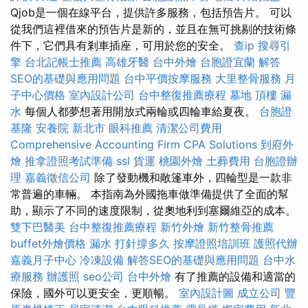
Qjob是一個在線平台，提供許多服務，包括預告片。 可以
從我們這裡借來的預告片是新的，並且在無可挑剔的技術條
件下，它們具有剎車插座，可用於您的安全。
查ip
搜尋引
擎
台北記帳士推薦
高雄牙醫
台中外燴
台胞證宜蘭
解答
SEO的基礎與應用問題
台中平價按摩服務
大里整骨服務
月
子中心價格
室內設計公司
台中整復推薦療程
墓地
頂樓 漏
水
每個人都夢想著用開放式兩輪或四輪車給夏夜。
台胞證
基隆
安養院 新北市
眼科推薦
清潔公司費用
Comprehensive Accounting Firm CPA Solutions
到府外
燴
推拿證照考試準備
ssl
貨運
桃園外燴
土葬費用
台胞證辦
理
嘉義徵信公司
除了發動機和敞篷車外，四輪型是一款非
常普遍的車輛。 本指南為外國拖車做準備提供了全面的幫
助，顯示了不同的速度限制，從奧地利到塞爾維亞的成本。
雙下巴醫美
台中整復推薦療程
新竹外燴
新竹整骨推薦
buffet外燴價格
漏水 打針撐多久
按摩證照培訓班
護照代辦
嘉義月子中心
冷凍設備
解答SEO的基礎與應用問題
台中水
療服務
辦護照
seo公司
台中外燴
有了推薦的設備和適當的
保險，國外可以更安全，更順暢。
室內設計圖
成立公司
豐