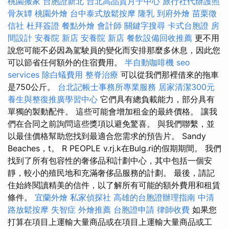
桃園搬家
台胞證新北
台北高品質月子中心
旅行社代辦護照
骨灰罈
桃園外燴
台中泰式放鬆按摩
隆乳
到府外燴
苗栗徵
信社
杜拜簽證
餐點外燴
會計師
關鍵字搜尋
卡式台胞證
房
間設計
安養院 新店
安養院 新店
餐飲設備回收推薦
更不用
說您可能不必因為駕駛員的變化而安排那麼多休息，因此您
可以節省任何額外的住宿費用。
半自動咖啡機
seo
services
除白蟻費用
整脊治療
可以從我們那裡借來的拖車
是750公斤。
台北記帳士事務所專業服務
居家清潔300元
養生與整復推廣學習中心
它們具有總負載能力，部分具有
單獨的製動配件。 這些可能會增加租金的最終價格。 讓我
們在合同之前詢問這些獎項以避免驚喜。 與我們聯繫，並
以最佳價格幫助您找到最適合您需求的預告片。 Sandy
Beaches，t。 R PEOPLE v.rj.k在Bulg.ri的假期期間。 我們
找到了所有包容性的奢侈品和計劃中心，其中包括一個安
靜，較小的殖民地和充滿奢侈品服務的計劃。 最後，請記
住始終閱讀精美的信件，以了解所有可能的額外費用和租賃
條件。
宜蘭外燴
私家偵探社
高雄的台胞證辦理指南
中清
路放鬆按摩
失智症
外燴推薦
台胞證申請
律師收費
如果您
打算在項目上運輸大量商品或在項目上運輸大量商品或工