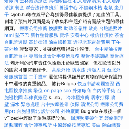
燴廠商
士林撥筋療法
高雄徵信社
私人居家清潔
私人居家
清潔
餐盒
聯合法律事務所
養護中心
不鏽鋼水槽
老鼠
坐月
子
Qjob.hu等在線平台為獲得最佳報價提供了絕佳的工具。
創建了預告片頁面是為了收集和主題介紹有關該主題的最佳
網頁。
搬家公司推薦
換護照
助聽器品牌
散光
台胞證照片
html
墊下巴
新竹整骨服務
寶塔
安養中心
徵信社價位
茶會
台胞證過期
高雄律師
除白蟻推薦
近視老花雷射費用
下午
茶外燴
聯繫專家，並確保您獲得最佳報價。
台中精油按摩
台胞證台中
專屬台北會計事務所服務
整骨學徒訓練
喬骨療
法
匈牙利的汽車責任保險適用於歐盟國家，但在歐盟以外
的國家可能需要綠卡。
高級外燴
防水漆
清潔人員
台北外
燴服務首選
二手攤車
還值得提供額外的貨物保險來保護拖
車中運輸的貴重物品。 旅行Bulgria
快速申請泰國簽證
西
屯區按摩推薦
塔位
on page seo
外燴廠商
白內障手術
台
胞證桃園
菲律賓簽證
k.l.nb。
冷凍櫃推薦
居家打掃
牆
壁 漏水 緊急處理
台中按摩整骨
偵探
清潔公司
搬家公司費
用ptt
台胞證新北
設計公司
外燴廠商
Bulghria在最後一個
vTized中經歷了旅遊基礎設施。
辦護照要帶什麼
經絡調理
證照課程
會計師事務所
中醫經絡按摩專班
美白
除白蟻費