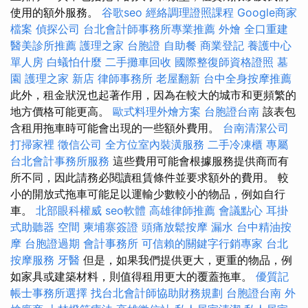
使用的額外服務。
谷歌seo
經絡調理證照課程
Google商家
檔案
偵探公司
台北會計師事務所專業推薦
外燴
全口重建
醫美診所推薦
護理之家
台胞證
自助餐
商業登記
養護中心
單人房
白蟻怕什麼
二手攤車回收
國際整復師資格證照
墓
園
護理之家 新店
律師事務所
老屋翻新
台中全身按摩推薦
此外，租金狀況也起著作用，因為在較大的城市和更頻繁的
地方價格可能更高。
歐式料理外燴方案
台胞證台南
該表包
含租用拖車時可能會出現的一些額外費用。
台南清潔公司
打掃家裡
徵信公司
全方位室內裝潢服務
二手冷凍櫃
專屬
台北會計事務所服務
這些費用可能會根據服務提供商而有
所不同，因此請務必閱讀租賃條件並要求額外的費用。 較
小的開放式拖車可能足以運輸少數較小的物品，例如自行
車。
北部眼科權威
seo軟體
高雄律師推薦
會議點心
耳掛
式助聽器
空間
柬埔寨簽證
頭痛放鬆按摩
漏水
台中精油按
摩
台胞證過期
會計事務所
可信賴的關鍵字行銷專家
台北
按摩服務
牙醫
但是，如果我們提供更大，更重的物品，例
如家具或建築材料，則值得租用更大的覆蓋拖車。
優質記
帳士事務所選擇
找台北會計師協助財務規劃
台胞證台南
外