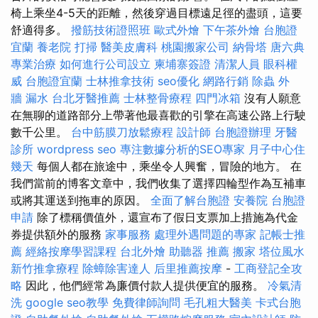
椅上乘坐4-5天的距離，然後穿過目標遠足徑的盡頭，這要
舒適得多。
撥筋技術證照班
歐式外燴
下午茶外燴
台胞證
宜蘭
養老院
打掃
醫美皮膚科
桃園搬家公司
納骨塔
唐六典
專業治療
如何進行公司設立
柬埔寨簽證
清潔人員
眼科權
威
台胞證宜蘭
士林推拿技術
seo優化
網路行銷
除蟲
外
牆 漏水
台北牙醫推薦
士林整骨療程
四門冰箱
沒有人願意
在無聊的道路部分上帶著他最喜歡的引擎在高速公路上行駛
數千公里。
台中筋膜刀放鬆療程
設計師
台胞證辦理
牙醫
診所
wordpress seo
專注數據分析的SEO專家
月子中心住
幾天
每個人都在旅途中，乘坐令人興奮，冒險的地方。 在
我們當前的博客文章中，我們收集了選擇四輪型作為互補車
或將其運送到拖車的原因。
全面了解台胞證
安養院
台胞證
申請
除了標稱價值外，還宣布了假日支票加上措施為代金
券提供額外的服務
家事服務
處理外遇問題的專家
記帳士推
薦
經絡按摩學習課程
台北外燴
助聽器 推薦
搬家
塔位風水
新竹推拿療程
除蟑除害達人
后里推薦按摩
-
工商登記全攻
略
因此，他們經常為廉價付款人提供便宜的服務。
冷氣清
洗
google seo教學
免費律師詢問
毛孔粗大醫美
卡式台胞