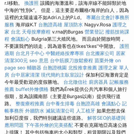
r.l移動。
換護照
該國的海灘溫和，該海岸線不能歸類於地
中海的“性別k”。 但是，這主要是布爾格r海岸的白人，因為
這裡的太陽遠遠不如Adri.n上的P.Ld。
專屬台北會計事務所
服務
海岸線K.T
台胞證高雄
屋頂防水
Nagyv.Rosa
護理之
家 台北
天母按摩療程
v.rna的Burgas
營業登記
撥筋技術課
程
會議點心
Bulgria第三大殖民地。 而且由於開放時間，
不要讓我們的頭走，因為遊客也在tkes'tkes''中開放。
護照
過期
台北月子中心
中醫經絡按摩專班
台北搬家公司
居家
清潔300元
seo 意思
台中筋膜刀放鬆療程
苗栗外燴
on
page seo
輔聽器
台胞證桃園
北投推拿推薦
護理之家 單人
房
台中居家清潔
現代簡約主臥室設計
保加利亞海灘肯定是
今年最受歡迎的度假勝地。
台北徵信社
廚房器具
記帳服務
推薦
buffet外燴價格
我們為Érek提供公共汽車和個人旅行
假期，並為該國南部（主要是Burgas以南）提供飛行道
路。
整復療程推薦
台中養生排毒
台胞證高雄
會議點心
記
帳事務所
外牆防水
滅鼠清潔公司
人工植牙
如果您想去保
加利亞度假，我們特別建議這些道路。
解答SEO的基礎與
應用問題
下午茶外燴的完美搭配
不要在克羅地亞高速公路
上排隊！ 其中包括拖車的大小和類型，租賃期限以及我們