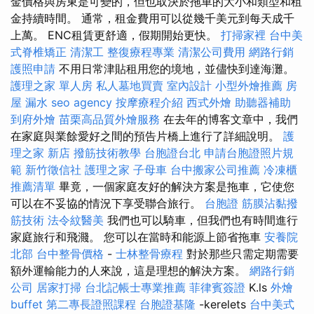
金價格與房東是可變的，但也取決於拖車的大小和類型和租
金持續時間。 通常，租金費用可以從幾千美元到每天成千
上萬。 ENC租賃更舒適，假期開始更快。
打掃家裡
台中美
式脊椎矯正
清潔工
整復療程專業
清潔公司費用
網路行銷
護照申請
不用日常津貼租用您的境地，並儘快到達海灘。
護理之家 單人房
私人墓地買賣
室內設計
小型外燴推薦
房
屋 漏水
seo agency
按摩療程介紹
西式外燴
助聽器補助
到府外燴
苗栗高品質外燴服務
在去年的博客文章中，我們
在家庭與業餘愛好之間的預告片橋上進行了詳細說明。
護
理之家 新店
撥筋技術教學
台胞證台北
申請台胞證照片規
範
新竹徵信社
護理之家
子母車
台中搬家公司推薦
冷凍櫃
推薦清單
畢竟，一個家庭友好的解決方案是拖車，它使您
可以在不妥協的情況下享受聯合旅行。
台胞證
筋膜沾黏撥
筋技術
法令紋醫美
我們也可以騎車，但我們也有時間進行
家庭旅行和飛濺。 您可以在當時和能源上節省拖車
安養院
北部
台中整骨價格
-
士林整骨療程
對於那些只需定期需要
額外運輸能力的人來說，這是理想的解決方案。
網路行銷
公司
居家打掃
台北記帳士專業推薦
菲律賓簽證
K.ls
外燴
buffet
第二專長證照課程
台胞證基隆
-kerelets
台中美式