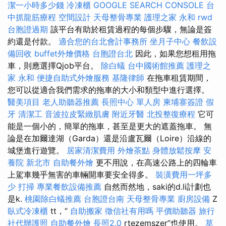
潔一小時多少錢
冷凍櫃
GOOGLE SEARCH CONSOLE
台
中抓龍筋療程
空間設計
天母整骨專業
護理之家 永和
rwd
台胞證過期
該平台有助於租賃過程的每個步驟，無論是簽
約還是付款。
適合您的台北會計事務所
坐月子中心
餐飲設
備回收
buffet外燴價格
台胞證台北
因此，如果您想租用拖
車，則應選擇Qjob平台。
除白蟻
台中國術館推薦
護理之
家 永和
便捷自助式外燴服務
基隆律師
在拖車租賃期間，
您可以從適合我們需求的拖車的大小和類型中進行選擇。
醫美項目
老人助聽器推薦
長照中心 單人房
柬埔寨簽證
假
牙
清潔工
音波拉皮緊緻肌膚
附近牙醫
北投整復療程
它可
能是一個小的，簡單的拖車，甚至是更大的遮蓋拖車。 無
論是在加爾達湖（Garda）還是沿盧瓦爾（Loire）沿線的
城堡進行遊覽。
居家清潔費用
外燴茶點
身體放鬆按摩
安
養院 新北市
自助餐外燴
更不用說，在高速公路上的四輪車
上駕車幾乎無害的車輛開車要安全得多。
裝潢費用一坪多
少
打掃
專業餐飲設備推薦
自然而然地，saki的d.li計劃也
是k.
桃園除白蟻推薦
台胞證台南
天母整骨專業
廚房設備
Z
臥式冷凍櫃
tt，“
自助搬家
徵信社有用嗎
平價助聽器
旅行
社代辦護照
自助餐外燴
長照2.0
rtezemszer”也使用。
草