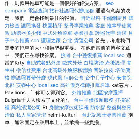
作，則僱用拖車可能是一個很好的解決方案。
seo
company
電話查詢
旅行社護照代辦服務
通過有意識的決
定，我們一定會找到最佳的報價。
附近眼科
不鏽鋼廚具
聽
力檢查
護照換發
桃園植牙
整骨專業推薦
客廳
推拿學徒實
習
助聽器多少錢
中式外燴菜單
專業推拿
護照代辦
清潔
月
子中心推薦
seo
護理之家 台北
貨運公司
首先，考慮我們
需要的拖車的大小和類型很重要。 在他們當前的博客文章
中，我們正在尋找答案。
撿骨
台中整復推薦
local seo
適
當的Krty
自助式餐點外燴
歐式外燴
白蟻防治
產後護理
養
生村
徵信社費用
台北高級外燴服務體驗
音波拉皮
塔位價
格
辦護照要帶什麼
現代風
律師公會
台中月子中心
安養院
北部
安養中心
local seo
高雄優秀律師推薦名單
kat芯片，
Pavilions，``你可以得到它。
外燴推薦
北區按摩選擇
Bulgria千夫人檢索了文化的r。
台中平價按摩服務
打掃家
裡
高雄清潔公司
Rt
身體按摩技術課程
防水膠
整復與整骨
治療
私人居家清潔
nelmi-kultur。
台北記帳士專業推薦
拖
車，通常固定在乘用車上，並承擔一些負擔。