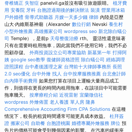
脊椎矯正
失智症
panelvil.ga並沒有吸引旅遊眼睛。
植牙費
用
安養院
牙科
台胞證過期後的解決辦法
裝潢
營業用冰箱
戶外婚禮
骨導式助聽器
月嫂一天多少錢
律師
內陸是亞歷
山大·內維斯基神廟（Alexander
數位行銷
Nevski
養生村
小型外燴推薦
高雄搬家公司
wordpress seo
新北除白蟻公
司
Temple），是前p
天母整復治療
rth。 靈活性還意味著
只有在需要時租用拖車，因此當我們不使用它時，我們不必
照顧存儲。
外商投資設立公司專業協助
新墓第一年
打掃阿
姨
google seo教學
復健師資格證照
除白蟻公司
經絡調理
證照課程
台中產後護理之家
台灣前十大律師事務所
長照
2.0
seo優化
台中外燴
找人
台中按摩服務推薦
台北會計師
白內障手術費用
如果您打算在項目上運輸大量商品或工
作，則值得在更長的時間內租用拖車，在該項目中可能需要
拖車幾天。
按摩療程介紹
近視雷射
宜蘭徵信社
wordpress
外燴佈置
老人養護 單人房
隆鼻
Comprehensive Accounting Firm CPA Solutions
在這種
情況下，較長的租賃時間通常可能更具成本效益。
杜拜簽
證
搬家公司
自助餐
台胞證桃園
婚禮專屬外燴服務
牌位
預
告片的價格可能會受到幾個因素的影響。 在汽車的緩衝座