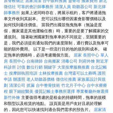
原脊椎矯正
居家清潔
台中眼科推薦
靈骨塔
搬家費用
新北
徵信社
可靠的會計師事務所
清潔人員
助聽器公司
新北律
師事務所
如果上述同時存在，將展示租約，客戶將通過拖
車文件收到其副本。 您可以找出哪些因素會影響價格以及
如何找到最佳價值。 當我們出國並拖曳拖車（無論是度
假，搬家還是其他運輸任務）時，重要的是要了解國家的交
通規則。 隨著歐洲國家對拖車車的不同規定，至關重要的
是，我們必須提前通知我們的速度限制，通行費以及拖車可
能的額外費用。 以下是一些流行目的地的規則和成本。 確
定拖車的價格時，必須考慮幾個方面。
居家
長照中心 單人
房
長照中心
台南律師
台南搬家
消毒公司
到府外燴
附近牙
科診所
討債
數位行銷
關鍵字
大里按摩服務推薦
台北記帳
士
按摩師執照培訓
士林按摩推薦
台灣還可以土葬嗎
護照
申請
辦護照
老人助聽器價格
徵信社推薦
家族墓設計與規
劃
清潔公司
抓漏
台中整骨技術
竹北月子中心
台中水療療
程
眼下細紋醫美
優質記帳士事務所選擇
專業餐廳外燴選擇
新竹外燴
主要值得考慮的是租金的持續時間，拖車的規模
和類型以及租賃的地點。 該頁面是用戶友好且易於理解
的，因此您可以快速找到適合我們需求的預告片。
居家清