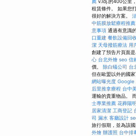
薦
v.ldj.的40
租賃條件。 如果您
很好的解決方案。
中筋膜放鬆療程推
意事項
通過有意識
口重建
餐飲設備回
潔
天母撥筋療法
用
創建了預告片頁面是
心
台北外燴
seo
信
價。
除白蟻公司
台
但在歐盟以外的國
網站曝光度
Googl
后里推拿療程
台中
運輸的貴重物品。 而
士專業推薦
花葬陽
居家清潔
工商登記
司
漏水
客廳設計
se
旅行假期，並為該國
外燴
辦護照
台中排