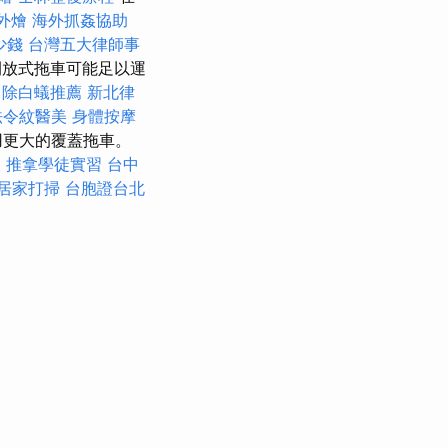
外燴
海外抓姦協助
少錢
台灣五大律師事
開放式拖車可能足以運
除白蟻推薦
新北律
法令紋醫美
身體按摩
用更大的覆蓋拖車。
司
推拿學徒實習
台中
居家打掃
台胞證台北