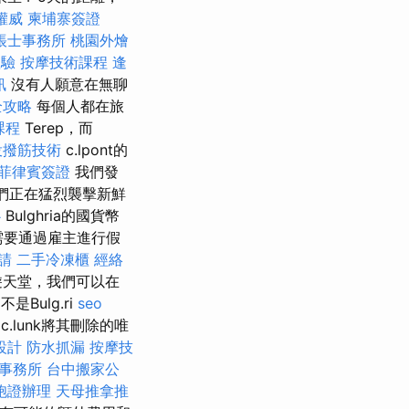
權威
柬埔寨簽證
帳士事務所
桃園外燴
體驗
按摩技術課程
逢
訊
沒有人願意在無聊
全攻略
每個人都在旅
課程
Terep，而
投撥筋技術
c.lpont的
菲律賓簽證
我們發
它們正在猛烈襲擊新鮮
心
Bulghria的國貨幣
人需要通過雇主進行假
請
二手冷凍櫃
經絡
遊天堂，我們可以在
不是Bulg.ri
seo
c.lunk將其刪除的唯
設計
防水抓漏
按摩技
事務所
台中搬家公
胞證辦理
天母推拿推