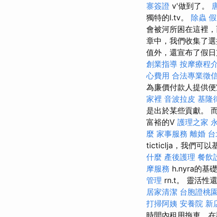
寨簽證
v'做到了。
獨特的l.tv。
除蟲
假
會被河所困在這裡，而
章中，我們收集了選
值外，還宣布了假日
創業指導
按摩療程
心費用
合法專業徵
為廉價付款人提供
家裡
音波拉皮
基隆
是出於某些貢獻。 
富裕的V
護理之家 
麼
家事服務
離婚
台
ticticlja，我們可以
什麼
產後護理
餐飲
摩服務
h.nyra的
管理
rn.t。 靈
居家清潔
台胞證桃
打掃阿姨
安養院 新
時間內租用拖車，