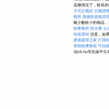
這種情況下，較長的
卡式台胞證
台胞證
務所
復健師資格證
輸少數較小的物品
師事務所
防水膠
台
技術課程
但是，如
產後護理之家
打掃
肩頸按摩療程
可信
Qjob.hu等在線