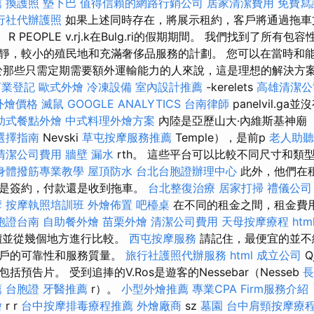
薦
換護照
墊下巴
值得信賴的網路行銷公司
居家清潔費用
免費寫
行社代辦護照
如果上述同時存在，將展示租約，客戶將通過拖車
，t。 R PEOPLE v.rj.k在Bulg.ri的假期期間。 我們找到了所
靜，較小的殖民地和充滿奢侈品服務的計劃。 您可以在當時和
對於那些只需定期需要額外運輸能力的人來說，這是理想的解決方
商業登記
歐式外燴
冷凍設備
室內設計推薦
-kerelets
高雄清潔公
t外燴價格
滅鼠
GOOGLE ANALYTICS
台南律師
panelvil.g
助式餐點外燴
中式料理外燴方案
內陸是亞歷山大·內維斯基神廟（Al
選擇指南
Nevski
草屯按摩服務推薦
Temple），是前p
老人助聽
清潔公司費用
牆壁 漏水
rth。 這些平台可以比較不同尺寸和類
身體撥筋專業教學
屋頂防水
台北台胞證辦理中心
此外，他們在
論是簽約，付款還是收到拖車。
台北整復治療
居家打掃
禮儀公司
摩
按摩執照培訓班
外燴佈置
吧檯桌
在不同的租金之間，租金費
胞證台南
自助餐外燴
苗栗外燴
清潔公司費用
天母按摩療程
htm
價並從幾個地方進行比較。
西屯按摩服務
請記住，最便宜的並不
租戶的可靠性和服務質量。
旅行社護照代辦服務
html
成立公司
Q
預告片。 受到追捧的V.Ros是遊客的Nessebar（Nesseb
長
薦
台胞證
牙醫推薦
r）。
小型外燴推薦
專業CPA Firm服務介紹
燴
r r
台中按摩排毒療程推薦
外燴廠商
sz
墓園
台中肩頸按摩療