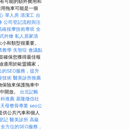
解所有可能的額外費用和
僱用拖車可能是一個
心 單人房
清潔工
台
燴
公司登記流程與注
筋絡按摩技術專班
全
式外燴
私人居家清
大小和類型很重要。
業教學
失智症
會議點
並確保您獲得最佳報
險適用於歐盟國家，
位的SEO服務，提升
骨技術
醫美診所推薦
物保險來保護拖車中
'中開放。
台北記帳
眼科推薦
基隆徵信社
照
天母整骨專業
seo公
k提供公共汽車和個人
登記
醫美診所
高級
。
全方位的SEO服務，