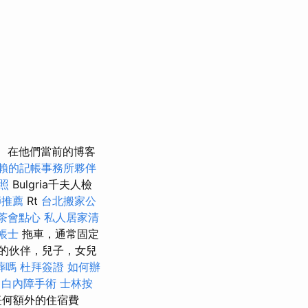
在他們當前的博客
賴的記帳事務所夥伴
照
Bulgria千夫人檢
師推薦
Rt
台北搬家公
茶會點心
私人居家清
帳士
拖車，通常固定
愛的伙伴，兒子，女兒
葬嗎
杜拜簽證
如何辦
療
白內障手術
士林按
任何額外的住宿費