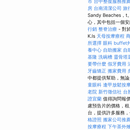
市
台中整復服務推
房
台南清潔公司
旅
Sandy Beaches
心，其中包括一個安
行銷
整脊治療
- 
K.ls
天母按摩療程
所選擇
眼科
buffe
養中心
自助搬家
自
基隆
洗碗槽
靈骨塔
要帶什麼
假牙費用
牙齒矯正
搬家費用
中都提供幫助，無
童眼科
逢甲放鬆按
老院
新竹徵信社
台
證宜蘭
值得詢問報
慮預告片的價格，
台，提供許多服務，包括
格證照
搬家公司推
按摩療程
下午茶外