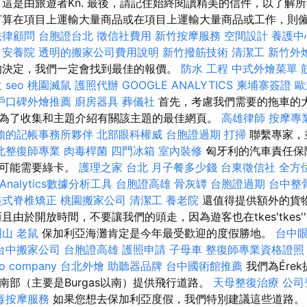
0公里，這是由旅遊者Kn. 最後，請記住始終閱讀精美的信件，以了
打算在項目上運輸大量商品或在項目上運輸大量商品或工作，則
法律顧問
台胞證台北
徵信社費用
新竹按摩服務
空間設計
養護中
薦
安養院
透明的搬家公司費用說明
新竹撥筋技術
清潔工
新竹外
的決定，我們一定會找到最佳的報價。
防水 工程
中式外燴菜單
收
seo
桃園滅鼠
護照代辦
GOOGLE ANALYTICS
柬埔寨簽證
歐
戶口碑外燴推薦
廚房器具
葬儀社
首先，考慮我們需要的拖車的
為了收集和主題介紹有關該主題的最佳網頁。
高雄律師
按摩專
賴的記帳事務所夥伴
北部眼科權威
台胞證過期
打掃
聯繫專家，
北整復師專業
肉毒桿菌
四門冰箱
室內裝修
匈牙利的汽車責任保
家可能需要綠卡。
護理之家 台北
月子餐多少錢
台東徵信社
全方
e Analytics數據分析工具
台胞證高雄
骨灰罈
台胞證過期
台中整
美式脊椎矯正
桃園搬家公司
清潔工
養老院
還值得提供額外的貨
且由於開放時間，不要讓我們的頭走，因為遊客也在tkes'tkes'
明山
老鼠
保加利亞海灘肯定是今年最受歡迎的度假勝地。
台中
台中搬家公司
台胞證高雄
護照申請
子母車
整復師專業資格證
o company
台北外燴
助聽器品牌
台中國術館推薦
我們為Ére
南部（主要是Burgas以南）提供飛行道路。
天母整復治療
公司
毒按摩服務
如果您想去保加利亞度假，我們特別建議這些道路