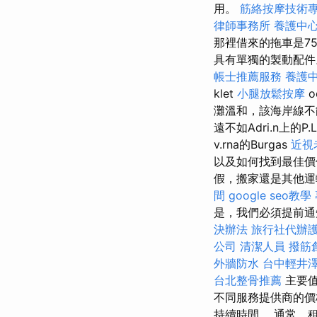
用。
筋絡按摩技術
律師事務所
養護中心
那裡借來的拖車是7
具有單獨的製動配件。 D.
帳士推薦服務
養護
klet
小腿放鬆按摩
o
灘溫和，該海岸線不
遠不如Adri.n上的P.
v.rna的Burgas
近視
以及如何找到最佳
假，搬家還是其他運
間
google seo教學
是，我們必須提前通
決辦法
旅行社代辦
公司
清潔人員
撥筋
外牆防水
台中輕井
台北整骨推薦
主要值
不同服務提供商的價
持續時間。 通常，