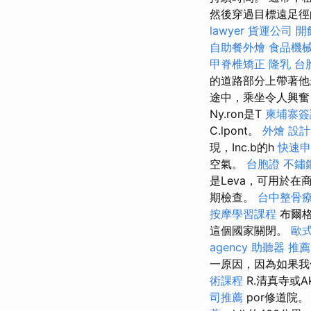
然後穿過目標遠足徑
lawyer
貨運公司
開
自助餐外燴
食品機
甲脊椎矯正
隆乳
台
的道路部分上帶著他
途中，乘坐令人興奮，
Ny.ron是T
柬埔寨簽
C.lpont。
外燴
設計
現，Inc.b的h
快速申
空氣。
台胞證
不鏽
是Leva，可用於在
期檢查。
台中整骨
按摩學習課程
布爾
這個國家關閉。
歐
agency
助聽器 推薦
一原因，因為如果我們
術課程
R.清真寺或Ak
司推薦
por修道院