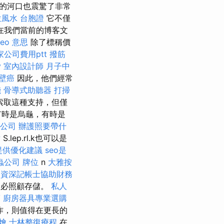
的河口也震驚了非常
位風水
台胞證
它不僅
 在我們當前的博客文
seo 意思
除了標稱價
家公司費用ptt
撥筋
y
室內設計師
月子中
壁癌
因此，他們經常
錢
骨導式助聽器
打掃
索取這種支持，但僅
有時是烏龜，有時是
公司
辦護照要帶什
片
S.lep.rl.k也可以是
提供優化建議
seo是
蟲公司
牌位
n
大雅按
v
資深記帳士協助財務
不必照顧存儲。
私人
薦
廚房器具專業選購
作，則值得在更長的
燴
士林整復療程
在