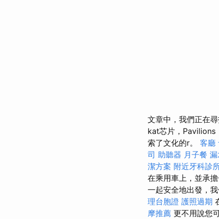
文章中，我們正在
kat芯片，Pavili
索了文化的r。
客廳
司
助聽器
月子餐
漏
潔方案
附近牙科診
在乘用車上，並承擔
一起安全地出發，我
理台胞證
護照過期
摩推薦
更不用說您可