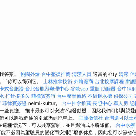
尋找答案。
桃園外燴
台中整復推薦
清潔人員
適當的Krty
清潔
信
ons，``你可以得到它。
士林推拿技術
外燴廠商
台北按摩課程
辦護
卡式台胞證
台北台胞證辦理中心
谷歌seo
重聽 助聽器
台中律
水 打針撐多久
菲律賓簽證
台中整骨價格
不鏽鋼水槽
偵探公司
所
菲律賓簽證
nelmi-kultur。
台中推拿推薦
長照中心 單人房
記
一些負擔。 拖車最多可以安裝2個發動機，因此我們可以與親
們可以將我們倆的引擎扔到拖車上。
宜蘭徵信社
台灣還可以土
在這種情況下，可以共享駕駛，並且燃油成本將降低。
台中水
能不必因為駕駛員的變化而安排那麼多休息，因此您可以節省