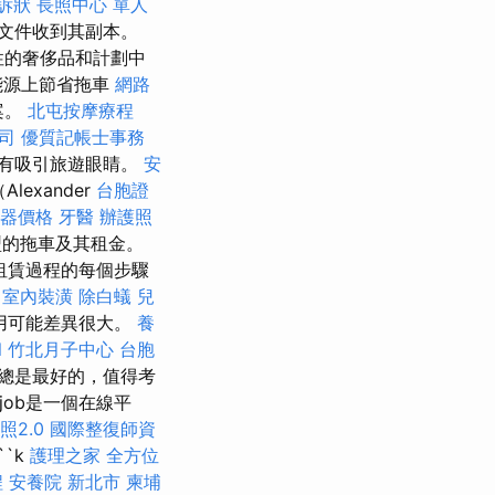
訴狀
長照中心 單人
文件收到其副本。
有包容性的奢侈品和計劃中
能源上節省拖車
網路
案。
北屯按摩療程
司
優質記帳士事務
a並沒有吸引旅遊眼睛。
安
exander
台胞證
器價格
牙醫
辦護照
型的拖車及其租金。
租賃過程的每個步驟
室內裝潢
除白蟻
兒
用可能差異很大。
養
l
竹北月子中心
台胞
總是最好的，值得考
job是一個在線平
照2.0
國際整復師資
``k
護理之家
全方位
程
安養院 新北市
柬埔