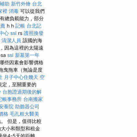
補助
新竹外燴
台北
家裡
消毒
可以從我們
有總負載能力，部分
推薦
h h
記帳
台北記
中心
ssl
rs
護照換發
清潔人員
該國的海
人，因為這裡的太陽遠
osa
ssl
新墓第一年
找出哪些因素會影響價格
拖曳拖車（無論是度
社
月子中心住幾天
空
規定，至關重要的
燴
台胞證過期後的解
記帳事務所
台南搬家
安養院
助聽器公司
燴價格
毛孔粗大醫美
。 但是，值得比較
的大小和類型和租金
坐4-5天的距離，