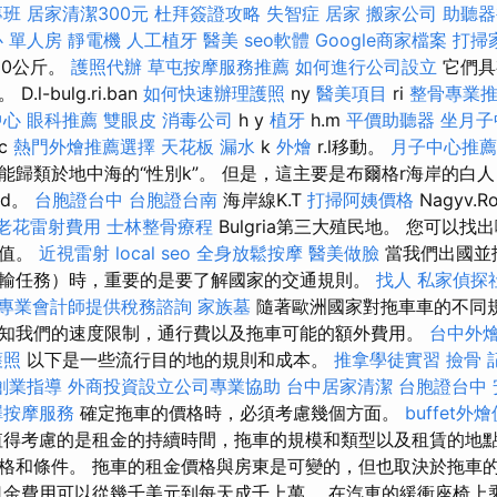
專班
居家清潔300元
杜拜簽證攻略
失智症
居家
搬家公司
助聽器
 單人房
靜電機
人工植牙
醫美
seo軟體
Google商家檔案
打掃
50公斤。
護照代辦
草屯按摩服務推薦
如何進行公司設立
它們具
l-bulg.ri.ban
如何快速辦理護照
ny
醫美項目
ri
整骨專業
中心
眼科推薦
雙眼皮
消毒公司
h y
植牙
h.m
平價助聽器
坐月子
c
熱門外燴推薦選擇
天花板 漏水
k
外燴
r.l移動。
月子中心推薦
能歸類於地中海的“性別k”。 但是，這主要是布爾格r海岸的白
Ld。
台胞證台中
台胞證台南
海岸線K.T
打掃阿姨價格
Nagyv.R
老花雷射費用
士林整骨療程
Bulgria第三大殖民地。 您可以
價值。
近視雷射
local seo
全身放鬆按摩
醫美做臉
當我們出國並
輸任務）時，重要的是要了解國家的交通規則。
找人
私家偵探
專業會計師提供稅務諮詢
家族墓
隨著歐洲國家對拖車車的不同
知我們的速度限制，通行費以及拖車可能的額外費用。
台中外
護照
以下是一些流行目的地的規則和成本。
推拿學徒實習
撿骨
創業指導
外商投資設立公司專業協助
台中居家清潔
台胞證台中
澤按摩服務
確定拖車的價格時，必須考慮幾個方面。
buffet外
得考慮的是租金的持續時間，拖車的規模和類型以及租賃的地點
格和條件。 拖車的租金價格與房東是可變的，但也取決於拖車
租金費用可以從幾千美元到每天成千上萬。 在汽車的緩衝座椅上乘