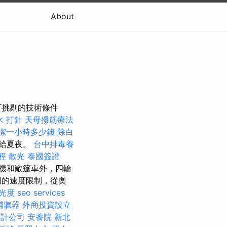
About
可挑剔的技術條件
水 打針
天母撥筋療法
潔一小時多少錢
除白
車給夏夜。
台中排毒養
療程
散光
泰國簽證
機和敞篷車外，四輪
同的速度限制，從奧
光度
seo services
輔聽器
外商投資設立
設計公司
安養院 新北