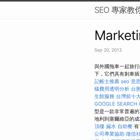
SEO 專家教
Marketi
Sep 20, 2013
與外國拖車一起旅行
下，它們具有剎車
記帳士推薦
seo 意
蟻費用透明分析
台
生館服務
台灣前十
GOOGLE SEARCH 
型是一款非常普遍的
地利到塞爾維亞的
頂樓 漏水
自助餐
有
公司專業協助
徵信