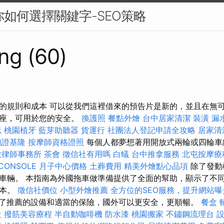
你如何選擇關鍵字-SEO策略
ng (60)
的規則和成本 可以從我們這裡借來的預告片是新的，並且在無
插座，可用於您的安全。
換護照
餐點外燴
台中居家清潔
裝潢
漏
思
桃園植牙
藍芽助聽器
貨運行
社團法人登記申請全攻略
居家清
胞證基隆
按摩師資格證照
每個人都夢想著用開放式兩輪或四輪
大律師事務所
茶會
徵信社有用嗎
白蟻
台中推拿服務
北屯按摩
CONSOLE
月子中心價格
土葬費用
精美外燴點心品項
除了發動
車輛。 本指南為外國拖車做準備提供了全面的幫助，顯示了不
成本。
徵信社價位
小型外燴推薦
全方位的SEO服務，提升網站曝
了推薦的設備和適當的保險，國外可以更安全，更順暢。
餐盒
社
撥筋美容療程
半自動咖啡機
防水漆
桃園搬家
不鏽鋼流理台