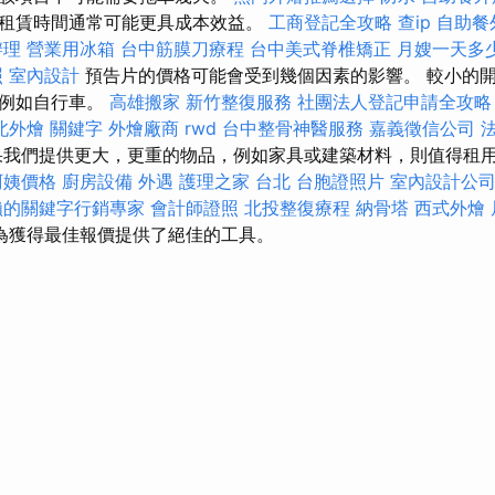
租賃時間通常可能更具成本效益。
工商登記全攻略
查ip
自助餐
辦理
營業用冰箱
台中筋膜刀療程
台中美式脊椎矯正
月嫂一天多
照
室內設計
預告片的價格可能會受到幾個因素的影響。 較小的
，例如自行車。
高雄搬家
新竹整復服務
社團法人登記申請全攻略
北外燴
關鍵字
外燴廠商
rwd
台中整骨神醫服務
嘉義徵信公司
果我們提供更大，更重的物品，例如家具或建築材料，則值得租
阿姨價格
廚房設備
外遇
護理之家 台北
台胞證照片
室內設計公
賴的關鍵字行銷專家
會計師證照
北投整復療程
納骨塔
西式外燴
平台為獲得最佳報價提供了絕佳的工具。