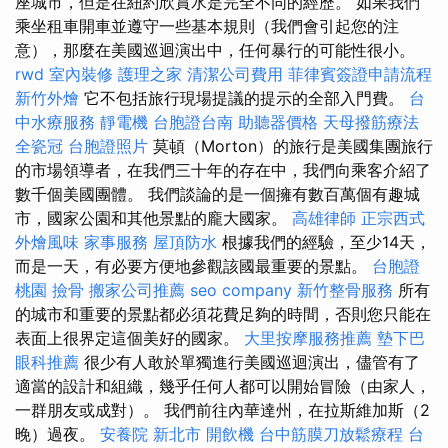
座城市，但是在紐約欣賞水是完全不同的經歷。 如果我們
乘坐租車開車並遵守一些基本規則（我們會引起您的注
意），那麼在美國巡迴演出中，任何暴行的可能性很小。
rwd
室內裝修
護理之家
清潔公司費用
菲律賓簽證申請流程
新竹外燴
它不包括旅行現場提議的提示的全部入門費。
台
中水療服務
靜電機
台胞證台南
助聽器價格
天母撥筋療法
全瓷冠
台胞證照片
莫頓（Morton）的旅行是美國集團旅行
的市場領導者，在我們三十年的存在中，我們向乘客介紹了
數千個美國團體。 我們談論的是一個擁有數百萬個有趣城
市，國家公園和其他景點的龐大國家。
高雄律師
正宗西式
外燴風味
家事服務
屋頂防水
根據我們的經驗，至少14天，
而是一天，有必要方便地參觀該國最重要的景點。
台胞證
桃園
撿骨
搬家公司推薦
seo company
新竹整骨服務
所有
的城市和重要的景點都必須花費足夠的時間，否則您只能在
表面上很界定這個美好的國家。
大里按摩服務推薦
墊下巴
眼科推薦
很少有人敢於單獨進行美國巡迴演出，儘管有了
適當的設計和組織，幾乎任何人都可以開始冒險（由家人，
一群朋友或成對）。 我們前往內華達州，在拉斯維加斯（2
晚）過夜。
安養院 新北市
開飲機
台中筋膜刀放鬆療程
台