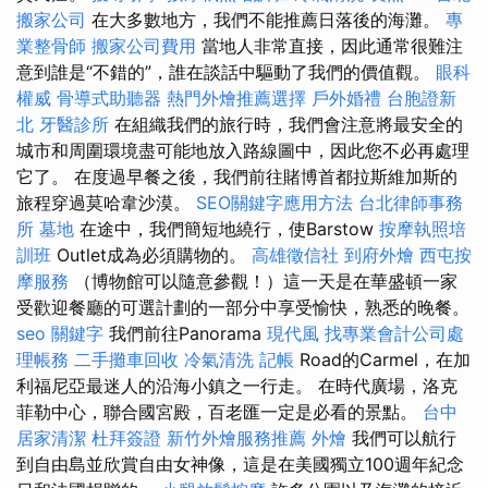
搬家公司
在大多數地方，我們不能推薦日落後的海灘。
專
業整骨師
搬家公司費用
當地人非常直接，因此通常很難注
意到誰是“不錯的”，誰在談話中驅動了我們的價值觀。
眼科
權威
骨導式助聽器
熱門外燴推薦選擇
戶外婚禮
台胞證新
北
牙醫診所
在組織我們的旅行時，我們會注意將最安全的
城市和周圍環境盡可能地放入路線圖中，因此您不必再處理
它了。 在度過早餐之後，我們前往賭博首都拉斯維加斯的
旅程穿過莫哈韋沙漠。
SEO關鍵字應用方法
台北律師事務
所
墓地
在途中，我們簡短地繞行，使Barstow
按摩執照培
訓班
Outlet成為必須購物的。
高雄徵信社
到府外燴
西屯按
摩服務
（博物館可以隨意參觀！）這一天是在華盛頓一家
受歡迎餐廳的可選計劃的一部分中享受愉快，熟悉的晚餐。
seo 關鍵字
我們前往Panorama
現代風
找專業會計公司處
理帳務
二手攤車回收
冷氣清洗
記帳
Road的Carmel，在加
利福尼亞最迷人的沿海小鎮之一行走。 在時代廣場，洛克
菲勒中心，聯合國宮殿，百老匯一定是必看的景點。
台中
居家清潔
杜拜簽證
新竹外燴服務推薦
外燴
我們可以航行
到自由島並欣賞自由女神像，這是在美國獨立100週年紀念