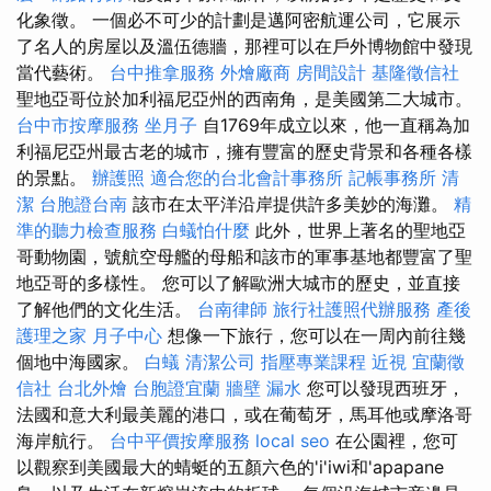
化象徵。 一個必不可少的計劃是邁阿密航運公司，它展示
了名人的房屋以及溫伍德牆，那裡可以在戶外博物館中發現
當代藝術。
台中推拿服務
外燴廠商
房間設計
基隆徵信社
聖地亞哥位於加利福尼亞州的西南角，是美國第二大城市。
台中市按摩服務
坐月子
自1769年成立以來，他一直稱為加
利福尼亞州最古老的城市，擁有豐富的歷史背景和各種各樣
的景點。
辦護照
適合您的台北會計事務所
記帳事務所
清
潔
台胞證台南
該市在太平洋沿岸提供許多美妙的海灘。
精
準的聽力檢查服務
白蟻怕什麼
此外，世界上著名的聖地亞
哥動物園，號航空母艦的母船和該市的軍事基地都豐富了聖
地亞哥的多樣性。 您可以了解歐洲大城市的歷史，並直接
了解他們的文化生活。
台南律師
旅行社護照代辦服務
產後
護理之家 月子中心
想像一下旅行，您可以在一周內前往幾
個地中海國家。
白蟻
清潔公司
指壓專業課程
近視
宜蘭徵
信社
台北外燴
台胞證宜蘭
牆壁 漏水
您可以發現西班牙，
法國和意大利最美麗的港口，或在葡萄牙，馬耳他或摩洛哥
海岸航行。
台中平價按摩服務
local seo
在公園裡，您可
以觀察到美國最大的蜻蜓的五顏六色的'i'iwi和'apapane