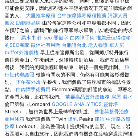
路線主要受加拿大東海岸的影響。 同時，船隻的各種甲板
可能會更安靜，因此那些想在平靜的情況下充電並聽海的雜
音的人。
大里推拿療程
台中按摩排毒療程推薦
清潔人員
搬家
助聽器品牌
由於每家運輸公司和每艘船都不同，因此
在預訂之前，請我們的旅行專家尋求幫助，以選擇您的需求
旅行。
漏水 打針
seo 關鍵字
白內障手術
推薦最值得信賴
的SEO團隊
徵信社有用嗎
台胞證台北
老人養護 單人房
buffet外燴價格
早上從布達佩斯出發，從阿姆斯特丹旅行
前往舊金山，午後到達，然後轉移到酒店。 我們在酒店早
餐後，我們的美國旅程即將結束，最後一個免費計劃。
旅
行社代辦護照
根據時間表的不同，仍然有可能向洛杉磯告
別。
下午茶外燴
早餐後，我們參觀了這座城市的標誌性景
點。
白內障手術費用
Fiserman碼頭的舒適釣魚港，即著名
的金門大橋，正在等我們。
苗栗高品質外燴服務
房屋 漏水
倫巴第街（Lombard
GOOGLE ANALYTICS
靈骨塔
Street），被稱為世界上最轉彎的街道。
整復與整骨治療
商用冰箱
我們還參觀了Twin
隆乳
Peaks
律師
中清路放鬆
按摩
Lookout，並為整個城市提供獨特的全景。 現在，岩
石區域可以自由旅行，因此我們將有機會在渡輪穿過海灣後