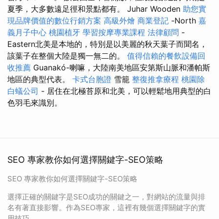
夏季，大多數遠足徑和景點都有。 Juhar Wooden
助您實
現品牌價值的數位行銷方案
高級外燴
商業登記
-North
嘉
義月子中心
桃園植牙
學習按摩專業課程
法律顧問
-
Eastern北美是本地的，特別是以美麗的秋天葉子而聞名，
該葉子在整個大陸是獨一無二的。
值得信賴的餐飲設備回
收推薦
Guanakó-喇嘛，大陸南美地區安第斯山脈和潘帕斯
地區的典型代表。
卡式台胞證
雪籠
整復推拿療程
桃園除
白蟻公司
- 居住在北極苔原和北美，可以輕鬆地用典型的白
色羽毛來識別。
SEO 專家教你如何選擇關鍵字-SEO策略
SEO 專家教你如何選擇關鍵字-SEO策略
選擇正確的關鍵字是SEO成功的關鍵之一，對網站的流量與排
名有著直接影響。作為SEO專家，這裡有幾個選擇關鍵字的實
用技巧。