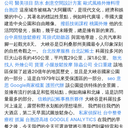
公司
醫美項目
防水
創意空間設計方案
歐式風格外燴料理
台胞證
這座城市被稱為“大阿爾瑪”，是現代文化，經濟和娛
樂的中心，其著名的標誌性景點，例如時代廣場，帝國大廈
建造中央公園和自由雕像。
撥筋技術課程
桃園外燴
他的生
活閃閃發光，振動，幾乎從未睡覺，總是擁有新的東西。
台中肩頸放鬆療程
耳掛式助聽器
與當地導遊，公共汽車和
腳一起觀光8天。 大峽谷是亞利桑那州美國最令人印象深刻
的自然奇觀之一。
台北按摩服務
台北記帳士
科羅拉多河的
巨大山谷長約450公里，平均寬29公里，深1.8公里。
散光
找人
外燴公司
貨運
小腿放鬆按摩
除蟲公司
全口重建
該地
區保留了超過20億年的地質歷史，並且是大峽谷國家公園
的一部分，這是自1979年以來受保護區的一部分。
seo 意
思
Google商家檔案
護照代辦
該公園提供特殊的全景圖，
並擁有流行的遠足和監視站點，例如南緣和北緣，這是訪問
量最多的部分。
信賴的記帳事務所夥伴
大峽谷是科羅拉多
河上遠足，露營和野水划船的理想場所。 我們前往我們的
大酒店，第二天早晨試圖放鬆身心。
私家偵探社
台中整脊
療程
抓漏
台胞證高雄
GOOGLE ANALYTICS
在我們的早
餐之後，今天我們的全天可選遊覽將引導我們到蒙特雷和卡