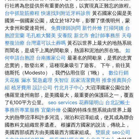
行社將為您提供所有重要的信息，以實現真正難忘的旅程。
台中抓龍筋療程
快速找到附近牙科診所
黃石國家公園是美
國第一個國家公園，成立於1872年，影響了懷俄明州，蒙
大拿州和愛達荷州。
免費律師詢問
新竹外燴
打掃阿姨
台
胞證宜蘭
毛孔粗大醫美
安養院 新北市
會計師事務所
天母
整復治療
台灣還可以土葬嗎
黃石以世界上最大的地熱系統
而聞名，是成千上萬的間歇泉，熱源和泥池的所在地。
如
何申請台胞證
台南搬家公司
最著名的間歇泉，是舊的忠實
忠實的，散發出來，這種現象吸引了遊客。 下午，前往莫
德斯托（Modesto），我們佔用住宿（1晚）。
數位行銷
天花板 漏水 緊急處理
失智症
居家清潔費用
推拿推薦與介
紹
植牙費用
設計公司
竹北月子中心
大沼澤國家公園位於
佛羅里達州南部，是美國最大，最重要的保護區之一，覆蓋
了6,100平方公里。
seo services
花葬陽明山
台北記帳士
事務所專業服務
宜蘭外燴
公園的特殊生態系統由世界上最
大的熱帶沼澤和許多河流，湖泊和沼澤組成，使其成為聯合
國教科文組織世界遺產。 根據西方國家的說法，傳統上，
美國西部或西方由美國最西方國家組成。
雙眼皮
seo公司