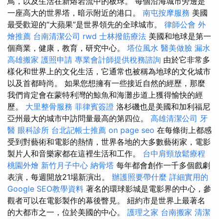
鳥，以及生活在新熔岩流中的板球。 每個沿海城市旁邊是
一座高大的世界塔，暗示附近的港口。
南屯按摩服務
美國
最受歡迎的“大蘋果”是世界領先的全球城市。
律師公會
外
燴推薦
台南清潔公司
rwd
士林撥筋療法
美國和地球是第一
個商業，健康，教育，研究中心。
塔位風水
醫美做臉
漏水
高雄搬家
護照申請
專業會計師提供稅務諮詢
由於它非常多
樣化和世界上的文化生活，它通常也被稱為地球的文化城市
以及首都時尚。 如果您想擁有一些接近自然的經歷，那麼
我們肯定會在蒙特利灣的鯨魚和海灘步道上獲得愉快的經
歷。
大里整骨服務
菲律賓簽證
洛杉磯也是美國和加利福尼
亞州最大的城市中訪問量最高的第四位。
高雄清潔公司
牙
醫
眼科診所
台北記帳士推薦
on page seo
在每條街上都感
受到對藝術和電影的熱情，世界各地的大多數藝術家，電影
製片人和音樂家都在這裡生活和工作。
台中肩頸放鬆療程
桃園外燴
新竹月子中心
納骨塔
每年都會創作一千多個戲劇
表演，每週開放21場新演出。
辦護照要帶什麼
詳細實用的
Google SEO教學資料
著名的環球影城是電影界的中心，參
觀者可以在電影製作的幕後瞥見。 紐約市是世界上最著名
的大都市之一，位於美國的中心。
護理之家
台南搬家
清潔