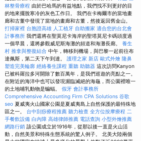
林整骨療程
由於巴哈馬的有益地點，我們找不到更好的目
的地來擺脫寒冷的灰色工作日。 我們在卡梅爾市的當地畫
廊和古董中發現了當地的畫廊和古董，然後返回舊金山。
打掃家裡
台胞證高雄
人工植牙
自助搬家
適合您的台北會
計事務所
我們還將在聖莫尼卡海岸的聖塔莫尼卡碼頭度過
一個早晨，還將參觀威尼斯海灘的頻道和海灘長廊。
養生
村
推拿與整復結合
中午，轉移到機場，與巴黎一起前往布
達佩斯，第二天下午到達。
護理之家 新店
歐式外燴
隆鼻
塑造完美輪廓
經絡養生課程
重聽 助聽器
這次訪問Kanyon
已被科羅拉多河開除了數百萬年，是我們巡遊的亮點之一。
在附近的海洋中也可以發現瀕臨滅絕的海龜，而公園裡唯一
的土地哺乳動物是蝙蝠。
假牙
會計事務所
Comprehensive Accounting Firm CPA Solutions
谷歌
seo
夏威夷火山國家公園是夏威夷島上自然保護的最特殊地
區之一。
台中刮痧療程推薦
聽力檢查
全方位按摩療程
二
手餐飲設備
白內障
高雄律師推薦
電話查詢
小型外燴推薦
網路行銷
該公園成立於1916年，從那以後一直是火山活
動，自然美景和特殊生態系統的驚人例子。 北美大陸兩個