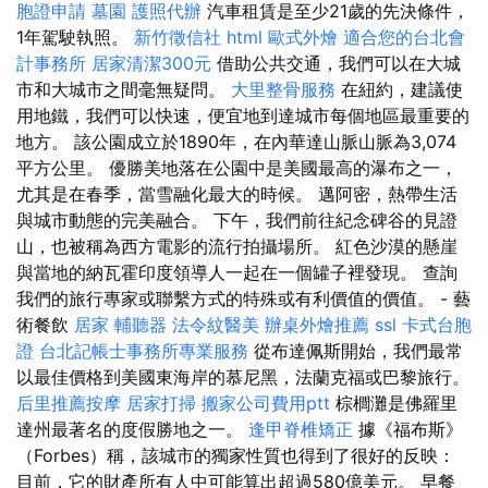
胞證申請
墓園
護照代辦
汽車租賃是至少21歲的先決條件，
1年駕駛執照。
新竹徵信社
html
歐式外燴
適合您的台北會
計事務所
居家清潔300元
借助公共交通，我們可以在大城
市和大城市之間毫無疑問。
大里整骨服務
在紐約，建議使
用地鐵，我們可以快速，便宜地到達城市每個地區最重要的
地方。 該公園成立於1890年，在內華達山脈山脈為3,074
平方公里。 優勝美地落在公園中是美國最高的瀑布之一，
尤其是在春季，當雪融化最大的時候。 邁阿密，熱帶生活
與城市動態的完美融合。 下午，我們前往紀念碑谷的見證
山，也被稱為西方電影的流行拍攝場所。 紅色沙漠的懸崖
與當地的納瓦霍印度領導人一起在一個罐子裡發現。 查詢
我們的旅行專家或聯繫方式的特殊或有利價值的價值。 - 藝
術餐飲
居家
輔聽器
法令紋醫美
辦桌外燴推薦
ssl
卡式台胞
證
台北記帳士事務所專業服務
從布達佩斯開始，我們最常
以最佳價格到美國東海岸的慕尼黑，法蘭克福或巴黎旅行。
后里推薦按摩
居家打掃
搬家公司費用ptt
棕櫚灘是佛羅里
達州最著名的度假勝地之一。
逢甲脊椎矯正
據《福布斯》
（Forbes）稱，該城市的獨家性質也得到了很好的反映：
目前，它的財產所有人中可能算出超過580億美元。 早餐