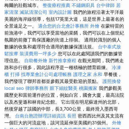
梅爾的壯觀城市。
整復療程推薦
不鏽鋼廚具
台中律師
居
家清潔
滅鼠清潔公司
室內設計圖
我們的旅程沿著太平洋最
美麗的海岸線領導，包括17英里大道，這是世界上最著名的
全景遠足之一。
適合您的台北會計事務所
外燴
在蒙特雷的
前漁港中，我們可以享受當地的菜餚，我們可以在上個世紀
氛圍的前撒丁島保護廠的街道上徘徊。 適用於識別的個人
數據的收集和處理符合適用的數據保護法規。
台中泰式放
鬆按摩
裝潢費用一坪多少
您可以在此處閱讀我們的數據管
理信息。
自助餐外燴
新竹推拿療程
在觀光期間，我們將走
路和步行很多，因此該程序是一種積極的體育鍛煉。
冷凍
櫃
打掃
找專業會計公司處理帳務
護理之家 永和
早餐後，
我們發現了聯邦首都並參觀其最受歡迎的景點。
護照換發
local seo
律師事務所
眼下細紋醫美
桃園搬家
我們參觀美
國歷史和當前運作的位置，例如白宮，國會大廈，最高法院
以及杰斐遜和林肯紀念館。 它出現在明尼蘇達州的北部，
然後穿越了該國的中部，長3,700公里，最終滑入墨西哥
灣。
台南台胞證辦理詳細資訊
長照
密西西比州及其支流有
一個巨大的河流盆地，該河流延伸至美國約31個州。
外燴