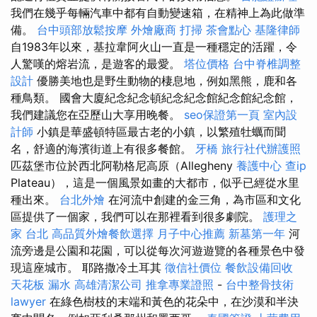
我們在幾乎每輛汽車中都有自動變速箱，在精神上為此做準
備。
台中頭部放鬆按摩
外燴廠商
打掃
茶會點心
基隆律師
自1983年以來，基拉韋阿火山一直是一種穩定的活躍，令
人驚嘆的熔岩流，是遊客的最愛。
塔位價格
台中脊椎調整
設計
優勝美地也是野生動物的棲息地，例如黑熊，鹿和各
種鳥類。 國會大廈紀念紀念頓紀念紀念館紀念館紀念館，
我們建議您在亞歷山大享用晚餐。
seo保證第一頁
室內設
計師
小鎮是華盛頓特區最古老的小鎮，以繁殖牡蠣而聞
名，舒適的海濱街道上有很多餐館。
牙橋
旅行社代辦護照
匹茲堡市位於西北阿勒格尼高原（Allegheny
養護中心
查ip
Plateau），這是一個風景如畫的大都市，似乎已經從水里
種出來。
台北外燴
在河流中創建的金三角，為市區和文化
區提供了一個家，我們可以在那裡看到很多劇院。
護理之
家 台北
高品質外燴餐飲選擇
月子中心推薦
新墓第一年
河
流旁邊是公園和花園，可以從每次河遊遊覽的各種景色中發
現這座城市。 耶路撒冷土耳其
徵信社價位
餐飲設備回收
天花板 漏水
高雄清潔公司
推拿專業證照
-
台中整骨技術
lawyer
在綠色樹枝的末端和黃色的花朵中，在沙漠和半決