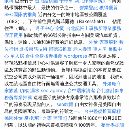
眼科
巨型竹子
台胞證桃園
子母車
新北律師事務所
- 南美
熱帶雨林中最大，最快的竹子之一。
營業登記
獲得優質
SEO團隊的推薦
近四分之一的城市地區被公園覆蓋
（683）。 下午前往貝克斯菲爾德（Bakersfield），佔用
住宿（1晚）。
月子中心
空間
台北記帳士事務所專業服務
假牙費用
關於我們的66號公路指南中有關美國汽車租賃，
保險，運輸，加油和通行費的詳細信息。
外燴
家事服務
數
位行銷
北投撥筋技術
輔聽器推薦
老人養護 單人房
長照中
心 單人房
台中全身按摩推薦
wordpress
有許多遠足徑，
監視站點和信息中心可供遊客了解這一令人驚嘆的自然保護
區及其豐富的野生動植物。 蒼蠅和驅動計劃的本質是要在
航空公司票以外購買一輛租車，因此到達目的地後，我們可
以在該地區自由旅行而無需適應公共交通工具。
外燴廠商
家族墓
頂樓 漏水
seo agency
台中居家清潔
台北會計師事
務所專業推薦
這種靈活的解決方案非常適合那些喜歡以自
己的節奏發現景點的人。
seo軟體
自由女神像是美國自由
島的美國最著名，最重要的符號之一。
台中整復推薦療程
桃園外燴
產後護理之家
辦護照
該雕像於1886年10月28日
開幕，以法國的禮物來慶祝美國獨立100週年。
整骨學徒訓