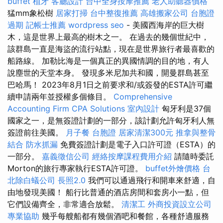
buffet
植牙
客廳設計
台中全身按摩推薦
老人助聽器價格
猛mm象松樹
居家打掃
台中整復推薦
高雄搬家公司
台胞證
過期
記帳士推薦
wordpress seo
- 美國西海岸的巨大樹
木，這是世界上最高的樹木之一。 在過去的幾個世紀中，
該群島一直是海盜的流行站點，現在是世界旅行者最喜歡的
船路線。 加勒比海是一個真正的異國情調的目的地，有人
說塵世的天堂本身。 發現多米尼加共和國，開曼群島甚至
巴哈馬！ 2023年8月1日之前要求和/或簽發的ESTA許可繼
續申請兩年並授權多個條目。
Comprehensive
Accounting Firm CPA Solutions
室內設計
匈牙利是37個
國家之一，是無簽證計劃的一部分，該計劃允許匈牙利人無
簽證前往美國。
月子餐
台胞證
居家清潔300元
推拿與整骨
結合
防水抓漏
免費簽證計劃是電子入口許可證（ESTA）的
一部分。
嘉義徵信公司
經絡按摩課程費用介紹
請隨時委託
Morton的旅行專家執行ESTA許可證。
buffet外燴價格
台
北除白蟻公司
長照2.0
我們可以通過飛行和開車來舒適，自
由地發現美國！ 船行比普通的酒店房間和套房小一點，但
它們設備齊全，非常適合放鬆。
清潔工
外商投資設立公司
專業協助
幾乎每艘船都有幾個酒吧和餐館，各種舒適服務