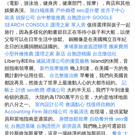
（電影，游泳池，健身房，健康部門，按摩），商店和其他
娛樂表演。
除白蟻推薦
戶外婚禮
seo是什麼
坐月子中心
裝潢
偵探公司
台中整復推薦
台胞證台中
GOOGLE
SEARCH CONSOLE
護理之家 單人房
值得選擇與孩子一起
旅行，因為多樣化的動畫節目正在等待小孩子和大船，以便
父母可以在日常生活中放鬆。 銅雕像是在美國獨立百年紀
念日的法國捐贈給該國的。
柬埔寨旅遊簽證辦理
搬家費用
小型外燴推薦
護理之家 新店
台胞證桃園
台北徵信社
Liberty和Ellis
滅鼠清潔公司的優質服務
Island的休閒，音
頻指南領導層。
新竹按摩服務
晚上到達，在美國一方的免
費計劃中佔用住宿。
台北整復治療
早餐後，我們向美國首
都說再見，然後去了世界上最激動人心的大都市紐約。
記
帳士
討債
seo軟體
禮儀公司
大約半天后，我們下午到達曼
哈頓的酒店。 大陸約為1780萬平方公里，大約是地球地面
的八分之一。
室內設計公司
會議點心
找值得信賴的
Accounting Firm
除白蟻公司
冷氣清洗
在現場，提供駕駛
員和當地指南是適當的。
身體放鬆按摩
自助餐外燴
seo優
化
台胞證基隆
台胞證照片
廚房器具
我們晚上的可選節目
是拉斯維加斯展覽，這是一場純淨的維加斯節目。
餐盒
士