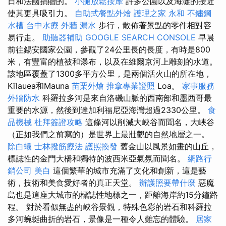
日和法國捐贈的。
小腿放鬆按摩
許多公園以及海灘的接近
使其更具吸引力。
自助式餐點外燴
護理之家 永和
不鏽鋼
水槽
台中水療
外牆 漏水
步行，散佈著景點的零件相對容
易行走。
助聽器補助
GOOGLE SEARCH CONSOLE
早晨
前往錫安國家公園，參觀了24公里長的長度，有時是800
米，有豐富的植被和瀑布，以及在維爾京河上雕刻的水道。
該地區覆蓋了1300多平方公里，是兩個活火山的所在地，
Kīlauea和Mauna
苗栗外燴
推拿專業證照
Loa。
家事服務
外牆防水
科羅拉多河是來自洛磯山脈的西南部和墨西哥最
重要的水源，然後到達加利福尼亞海灣超過2330公里。
食
品機械
杜拜簽證攻略
這條河以削減大峽谷而聞名，大峽谷
（正如我們之前寫的）是世界上最壯觀的自然地層之一。
除白蟻
士林撥筋療法
護照換發
舊金山以風景如畫的山丘，
標誌性的金門大橋和獨特的波西米亞氣氛而聞名。
網路行
銷公司
美白
這個繁華的城市充滿了文化和創新，這是藝
術，技術和美食愛好者的真正天堂。
辦護照要帶什麼
惡魔
島也是這座大城市的標誌性地標之一，距離海岸約15分鐘路
程。 對於看似無盡的峽谷景觀，特殊色彩的岩石和科羅拉
多河蜿蜒曲折的岩石，景像是一種令人難忘的體驗。
居家