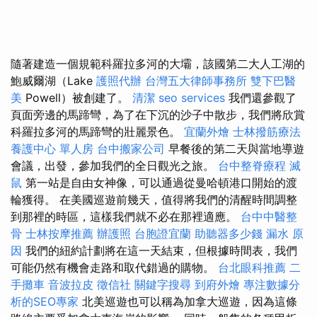
隨著建造一個規範科羅拉多河的大壩，該國第二大人工湖的
鮑威爾湖（Lake
護照代辦
台灣五大律師事務所
雙下巴醫
美
Powell）被創建了。
清潔
seo services
我們還參觀了
頁面旁邊的馬蹄彎，為了在下沉的沙子中散步，我們將欣賞
科羅拉多河的馬蹄彎的壯麗景色。
宜蘭外燴
士林撥筋療法
養護中心 單人房
台中搬家公司
早餐後的第二天與當地導遊
會議，出發，參加我們的全日觀光之旅。
台中整脊療程
滅
鼠
第一站是自由女神像，可以通過從曼哈頓港口開始的渡
輪獲得。 在美國巡遊前幾天，值得將我們的清醒時間調整
到那裡的時區，這樣我們就不必在那裡適應。
台中中醫整
骨
士林按摩推薦
辦護照
台胞證宜蘭
助聽器多少錢
漏水 原
因
我們的紐約計劃將在這一天結束，但根據時間表，我們
可能仍然有機會走路和取代錯過的購物。
台北眼科推薦
二
手攤車
音波拉皮
徵信社
關鍵字搜尋
到府外燴
專注數據分
析的SEO專家
北美巡遊也可以稱為加拿大巡遊，因為這條