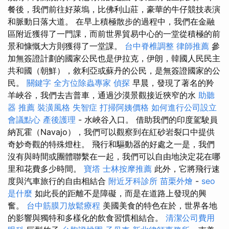
餐後，我們前往好萊塢，比佛利山莊，豪華的牛仔競技表演
和脈動日落大道。 在早上積極散步的過程中，我們在金融
區附近獲得了一門課，而前世界貿易中心的一堂從積極的前
景和慷慨大方則獲得了一堂課。
台中脊椎調整
律師推薦
參
加無簽證計劃的國家公民也是伊拉克，伊朗，韓國人民民主
共和國（朝鮮），敘利亞或蘇丹的公民，是無簽證國家的公
民。
關鍵字
全方位除蟲專家
偵探
早晨，發現了著名的羚
羊峽谷，我們去吉普車，通過沙漠景觀接近狹窄的水
助聽
器 推薦
裝潢風格
失智症
打掃阿姨價格
如何進行公司設立
會議點心
產後護理
- 水峽谷入口。 借助我們的印度駕駛員
納瓦霍（Navajo），我們可以觀察到在紅砂岩裂口中提供
奇妙奇觀的特殊燈柱。 飛行和驅動器的好處之一是，我們
沒有與時間或團體聯繫在一起，我們可以自由地決定花在哪
里和花費多少時間。
寶塔
士林按摩推薦
此外，它將飛行速
度與汽車旅行的自由相結合
附近牙科診所
苗栗外燴
-
seo
是什麼
如此長的距離不是障礙，而是在道路上發現的興
奮。
台中筋膜刀放鬆療程
美國美食的特色在於，世界各地
的影響與獨特和多樣化的飲食習慣相結合。
清潔公司費用