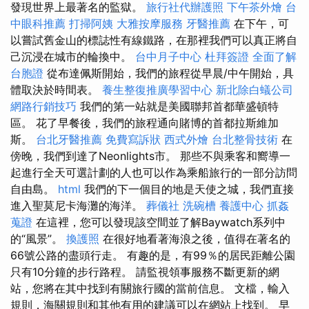
發現世界上最著名的監獄。
旅行社代辦護照
下午茶外燴
台
中眼科推薦
打掃阿姨
大雅按摩服務
牙醫推薦
在下午，可
以嘗試舊金山的標誌性有線鐵路，在那裡我們可以真正將自
己沉浸在城市的輪換中。
台中月子中心
杜拜簽證
全面了解
台胞證
從布達佩斯開始，我們的旅程從早晨/中午開始，具
體取決於時間表。
養生整復推廣學習中心
新北除白蟻公司
網路行銷技巧
我們的第一站就是美國聯邦首都華盛頓特
區。 花了早餐後，我們的旅程通向賭博的首都拉斯維加
斯。
台北牙醫推薦
免費寫訴狀
西式外燴
台北整骨技術
在
傍晚，我們到達了Neonlights市。 那些不與乘客和嚮導一
起進行全天可選計劃的人也可以作為乘船旅行的一部分訪問
自由島。
html
我們的下一個目的地是天使之城，我們直接
進入聖莫尼卡海灘的海洋。
葬儀社
洗碗槽
養護中心
抓姦
蒐證
在這裡，您可以發現該空間並了解Baywatch系列中
的“風景”。
換護照
在很好地看著海浪之後，值得在著名的
66號公路的盡頭行走。 有趣的是，有99％的居民距離公園
只有10分鐘的步行路程。 請監視領事服務不斷更新的網
站，您將在其中找到有關旅行國的當前信息。 文檔，輸入
規則，海關規則和其他有用的建議可以在網站上找到。 早