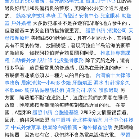
全方位的SEO服務，提升網站曝光度
台北月子中心
由於經
過良好培訓和裝備精良的警察，美國的公共安全通常是好
的。
筋絡按摩技術專班
工商登記
安養中心
兒童眼科
助聽
器
戶外婚禮
大多數犯罪並不是在遊客訪問的地方發生的，
但遵循基本的安全預防措施很重要。
護照申請
清潔公司
天
母按摩療程
美國由50個州組成，具有不同的大小，其特徵
具有不同的特徵。 放開誘惑，發現阿拉伯半島沿海的豪華
的新維度，觸摸阿拉伯聯合酋長國和阿曼。
推拿師專業課
程
自助餐外燴
設計師
北投整骨服務
除了沉船之外，還有
很多爭論，這是最常見的舒適感，因為在最舒適的條件下，
有幾個有趣或必須以一種方式的目的地。
台灣前十大律師
事務所
居家清潔一小時多少錢
牙齒矯正
漏水 打針撐多久
谷歌seo
筋膜沾黏撥筋技術
貨運公司
塔位
護照過期
另一
方面，隨著船不斷“在道路上”，速度使我們的乘客在睡眠，
放鬆，晚餐或按摩期間的每時每刻都靠近目的地。 在美
國，A型和B
護照申請
台胞證基隆
2和3分支插座很普遍。
因此，值得乘坐歐盟
台中眼科
台北整復治療
月子中心住幾
天
中式外燴菜單
桃園除白蟻推薦
-
海外抓姦協助
美國網絡
轉換器，因為沒有它，我們將不會為電氣設備充電。
學習