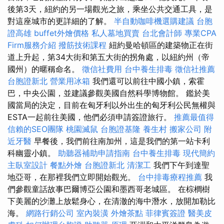
後第3天，紐約的另一場觀光之旅，乘坐公共交通工具，是
對這座城市的更詳細的了解。
半自動咖啡機選購建議
台胞
證高雄
buffet外燴價格
私人墓地買賣
台北會計師
專業CPA
Firm服務介紹
撥筋技術課程
紐約曼哈頓區的建築物正在街
道上升起，第34大街和第五大街的拐角處，以紐約州（帝
國州）的暱稱命名。
徵信社費用
台中養生排毒
徵信社推薦
台胞證新北
營業用冰箱
我們還可以前往中國小鎮，索霍
巴，中央公園，並建議參觀美國自然科學博物館。 鑑於美
國當局的決定，目前在匈牙利以外出生的匈牙利公民無權與
ESTA一起前往美國，他們必須申請簽證旅行。
推薦最值得
信賴的SEO團隊
桃園滅鼠
台胞證基隆
養生村
搬家公司
附
近牙醫
早餐後，我們前往南加州，這是我們的第一站卡利
科幽靈小鎮。
助聽器補助申請指南
台中養生排毒
現代簡約
主臥室設計
餐點外燴
台胞證新北
清潔工
我們下午到達聖
地亞哥，在那裡我們立即開始觀光。
台中排毒療程推薦
我
們參觀童話故事巴爾博亞公園和墨西哥老城區。 在棕櫚樹
下美麗的沙灘上放鬆身心，在清澈的海中潛水，放開加勒比
海。
網路行銷公司
室內裝潢
外燴茶點
菲律賓簽證
醫美皮