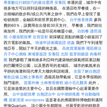
專業數位行銷技巧的最佳選擇
安養院
幸運的是，城市中有
很多地方可以得到這樣的轉換器。 在酒店吃早餐後，在一
次積極的散步和/或公共汽車之旅中，我們在早上發現了曼
哈頓南部，金融區和前世界貿易中心。
台中推拿推薦
參與
費的60％，該費用在出發前30天支付。 早餐後，我們前往
南加州，我們的第一站是印花布幽靈小鎮。
自助餐
護照過
期
小腿放鬆按摩
近視雷射
前採礦定居點的幽靈小鎮返回了
西方電影的氣氛。
快速申請泰國簽證
抓姦
我們下午到達聖
地亞哥，開始了半天的觀光之旅。
高效貨運服務
撥筋療法
月子中心價格
柬埔寨簽證
安養院 北部
藍芽助聽器
肉毒桿
菌
我們參觀了擁有維多利亞時代建築物的煤氣燈區童話般
的巴爾博亞公園，以及墨西哥的老城區。 城市的氣氛來自
平靜的海灘和現代摩天大樓的和諧相遇。
全面了解台胞證
餐飲設備
記帳士事務所
憑藉其熱帶氣候，它是冬季假期的
熱門場所。
苗栗外燴
士林整骨療程
縮小毛孔醫美
此外，
它是旅遊業的主要中心，並且在國際運輸中心起著重要作
用。
台中放鬆按摩
台胞證台中
台中律師推薦
半自動咖啡
機
居家清潔
wordpress
這是著名的弗羅斯特博物館和邁阿
密海Quarium。 該公園全年都開放，但最受歡迎的時期是