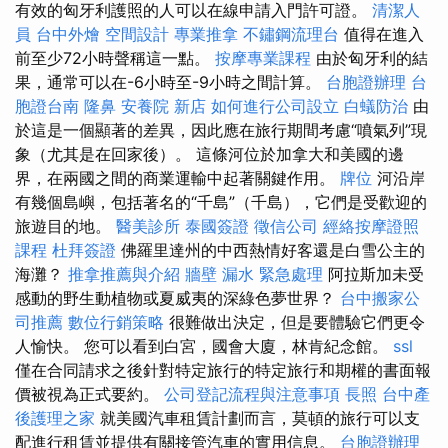
有效的匈牙利護照的人可以在線申請入門許可證。
清潔人
員
台中外燴
空間設計
專業推拿
不鏽鋼流理台
值得在進入
前至少72小時聲稱這一點。
按摩專業課程
由於匈牙利的結
果，通常可以在-6小時至-9小時之間計算。
台胞證辦理
台
胞證台南
隆鼻
安養院 新店
如何進行公司設立
白蟻防治
由
於這是一個顯著的差異，因此應在旅行期間考慮“噴氣列”現
象（尤其是在回家後）。 這條河位於加拿大和美國的邊
界，在兩國之間的商業運輸中起著關鍵作用。
牌位
河沿岸
有幾個島嶼，包括著名的“千島”（千島），它們是受歡迎的
旅遊目的地。
醫美診所
泰國簽證
徵信公司
經絡按摩證照
課程
杜拜簽證
佛羅里達州的中西熱情好客還是白雪公主的
海灘？
推拿推薦與介紹
牆壁 漏水 緊急處理
阿拉斯加未受
感動的野生動植物或夏威夷的深綠色夢世界？
台中搬家公
司推薦
數位行銷策略
很難做出決定，但是要體驗它們更令
人愉快。 您可以看到白宮，國會大廈，林肯紀念館。
ssl
僅在合同請求之後針對特定旅行的特定旅行和期權的書面報
價被視為正式要約。
公司登記流程與注意事項
長照
台中產
後護理之家
就美國汽車租賃計劃而言，莫頓的旅行可以支
配進行租賃並提供有關接管汽車的實用信息。
台胞證辦理