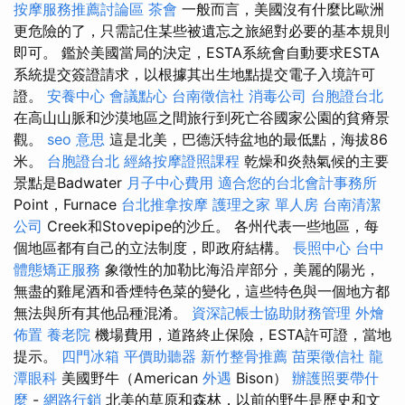
按摩服務推薦討論區
茶會
一般而言，美國沒有什麼比歐洲
更危險的了，只需記住某些被遺忘之旅絕對必要的基本規則
即可。 鑑於美國當局的決定，ESTA系統會自動要求ESTA
系統提交簽證請求，以根據其出生地點提交電子入境許可
證。
安養中心
會議點心
台南徵信社
消毒公司
台胞證台北
在高山山脈和沙漠地區之間旅行到死亡谷國家公園的貧瘠景
觀。
seo 意思
這是北美，巴德沃特盆地的最低點，海拔86
米。
台胞證台北
經絡按摩證照課程
乾燥和炎熱氣候的主要
景點是Badwater
月子中心費用
適合您的台北會計事務所
Point，Furnace
台北推拿按摩
護理之家 單人房
台南清潔
公司
Creek和Stovepipe的沙丘。 各州代表一些地區，每
個地區都有自己的立法制度，即政府結構。
長照中心
台中
體態矯正服務
象徵性的加勒比海沿岸部分，美麗的陽光，
無盡的雞尾酒和香煙特色菜的變化，這些特色與一個地方都
無法與所有其他品種混淆。
資深記帳士協助財務管理
外燴
佈置
養老院
機場費用，道路終止保險，ESTA許可證，當地
提示。
四門冰箱
平價助聽器
新竹整骨推薦
苗栗徵信社
龍
潭眼科
美國野牛（American
外遇
Bison）
辦護照要帶什
麼
-
網路行銷
北美的草原和森林，以前的野牛是歷史和文