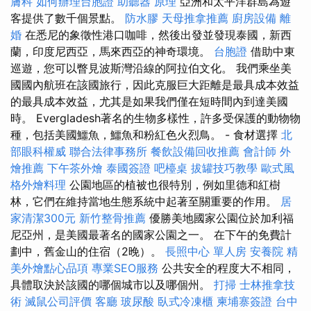
膚科
如何辦理台胞證
助聽器 原理
亞洲和太平洋群島為遊
客提供了數千個景點。
防水膠
天母推拿推薦
廚房設備
離
婚
在悉尼的象徵性港口咖啡，然後出發並發現泰國，新西
蘭，印度尼西亞，馬來西亞的神奇環境。
台胞證
借助中東
巡遊，您可以瞥見波斯灣沿線的阿拉伯文化。 我們乘坐美
國國內航班在該國旅行，因此克服巨大距離是最具成本效益
的最具成本效益，尤其是如果我們僅在短時間內到達美國
時。 Evergladesh著名的生物多樣性，許多受保護的動物物
種，包括美國鱷魚，鱷魚和粉紅色火烈鳥。 - 食材選擇
北
部眼科權威
聯合法律事務所
餐飲設備回收推薦
會計師
外
燴推薦
下午茶外燴
泰國簽證
吧檯桌
拔罐技巧教學
歐式風
格外燴料理
公園地區的植被也很特別，例如里德和紅樹
林，它們在維持當地生態系統中起著至關重要的作用。
居
家清潔300元
新竹整骨推薦
優勝美地國家公園位於加利福
尼亞州，是美國最著名的國家公園之一。 在下午的免費計
劃中，舊金山的住宿（2晚）。
長照中心 單人房
安養院
精
美外燴點心品項
專業SEO服務
公共安全的程度大不相同，
具體取決於該國的哪個城市以及哪個州。
打掃
士林推拿技
術
滅鼠公司評價
客廳
玻尿酸
臥式冷凍櫃
柬埔寨簽證
台中