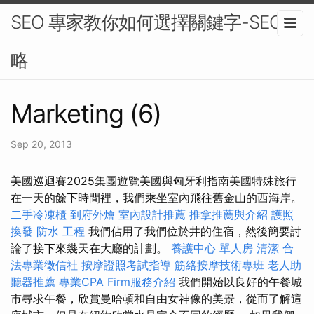
SEO 專家教你如何選擇關鍵字-SEO策
略
Marketing (6)
Sep 20, 2013
美國巡迴賽2025集團遊覽美國與匈牙利指南美國特殊旅行
在一天的餘下時間裡，我們乘坐室內飛往舊金山的西海岸。
二手冷凍櫃
到府外燴
室內設計推薦
推拿推薦與介紹
護照
換發
防水 工程
我們佔用了我們位於井的住宿，然後簡要討
論了接下來幾天在大廳的計劃。
養護中心 單人房
清潔
合
法專業徵信社
按摩證照考試指導
筋絡按摩技術專班
老人助
聽器推薦
專業CPA Firm服務介紹
我們開始以良好的午餐城
市尋求午餐，欣賞曼哈頓和自由女神像的美景，從而了解這