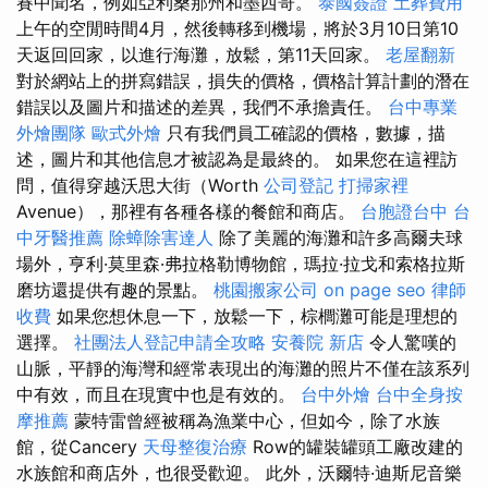
賽中聞名，例如亞利桑那州和墨西哥。
泰國簽證
土葬費用
上午的空閒時間4月，然後轉移到機場，將於3月10日第10
天返回回家，以進行海灘，放鬆，第11天回家。
老屋翻新
對於網站上的拼寫錯誤，損失的價格，價格計算計劃的潛在
錯誤以及圖片和描述的差異，我們不承擔責任。
台中專業
外燴團隊
歐式外燴
只有我們員工確認的價格，數據，描
述，圖片和其他信息才被認為是最終的。 如果您在這裡訪
問，值得穿越沃思大街（Worth
公司登記
打掃家裡
Avenue），那裡有各種各樣的餐館和商店。
台胞證台中
台
中牙醫推薦
除蟑除害達人
除了美麗的海灘和許多高爾夫球
場外，亨利·莫里森·弗拉格勒博物館，瑪拉·拉戈和索格拉斯
磨坊還提供有趣的景點。
桃園搬家公司
on page seo
律師
收費
如果您想休息一下，放鬆一下，棕櫚灘可能是理想的
選擇。
社團法人登記申請全攻略
安養院 新店
令人驚嘆的
山脈，平靜的海灣和經常表現出的海灘的照片不僅在該系列
中有效，而且在現實中也是有效的。
台中外燴
台中全身按
摩推薦
蒙特雷曾經被稱為漁業中心，但如今，除了水族
館，從Cancery
天母整復治療
Row的罐裝罐頭工廠改建的
水族館和商店外，也很受歡迎。 此外，沃爾特·迪斯尼音樂