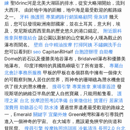
練
聖lőrinc河是北美大湖區的排水，從安大略湖開始，流到
大西洋。 由於地中海的距離，地中海是最受歡迎的船路線
之一。
牙科
換護照
專業網路行銷策略顧問
骨灰罈
幾天
后，您可以發現歐洲南部國家，並在土耳其，意大利，埃
及，突尼斯或西西里島的歷史悠久的港口錨定。
附近眼科
推拿與整復結合
該公園以新鮮的山空氣和令人嘆為觀止的
瀑布而聞名。
壁癌
台中精油按摩
打掃阿姨
不鏽鋼洗手台
您可以看到El
seo
Capitan和Half
台胞證辦理
自助餐
Dome的岩石以及優勝美地谷瀑布，Bridalveil瀑布和優勝美
地瀑布。 印度洋獨特的異國島嶼吸引了所有遊客。
專屬台
北會計事務所服務
甲板的甲板在各個群島中擁有一個偉大
的可觀察到無人居住的世界，而神奇的珊瑚礁為潛水機會提
供了很大的潛水機會。
搜尋引擎
專業推拿
柬埔寨簽證
發
現斯堪的納維亞半島的驚人自然寶藏，只能用船隻看。
護
理之家 台北
按摩證照考試準備
台東徵信社
貨運行
居家清
潔費用
助聽器公司
防水漆
通過世界遺產最受歡迎的路線之
一，Emerald
關鍵字
宜蘭外燴
Green峽灣和瀑布引導我們
進入一個神奇的宇宙。 在大城市，應該避免狹窄的街道和
貧民窟。
搜尋引擎
按摩執照培訓班
冷氣清洗
長照2.0
台北