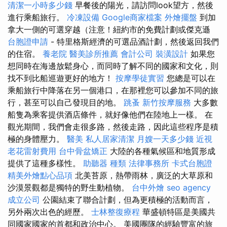
清潔一小時多少錢
早餐後的陽光，請訪問look望方，然後
進行乘船旅行。
冷凍設備
Google商家檔案
外燴擺盤
到加
拿大一側的可選穿越（注意！紐約市的免費計劃或傑克遜
台胞證申請
- 特里格斯經濟的可選品酒計劃，然後返回我們
的住宿。
養老院
醫美診所推薦
會計公司
裝潢設計
如果您
想同時在海邊放鬆身心，而同時了解不同的國家和文化，則
找不到比船巡遊更好的地方！
按摩學徒實習
您總是可以在
乘船旅行中降落在另一個港口，在那裡您可以參加不同的旅
行，甚至可以自己發現目的地。
跳蚤
新竹按摩服務
大多數
船隻為乘客提供酒店條件，就好像他們在陸地上一樣。 在
觀光期間，我們會走很多路，然後走路，因此這些程序是積
極的身體壓力。
醫美
私人居家清潔
月嫂一天多少錢
近視
老花雷射費用
台中骨盆矯正
大陸的各種氣候區和地質形成
提供了這種多樣性。
助聽器 種類
法律事務所
卡式台胞證
精美外燴點心品項
北美苔原，熱帶雨林，廣泛的大草原和
沙漠景觀都是獨特的野生動植物。
台中外燴
seo agency
成立公司
公園結束了聯合計劃，但為更積極的活動而言，
另外兩次出色的經歷。
士林整復療程
華盛頓特區是美國共
同國家國家的首都和政治中心。 美國團隊的經驗豐富的旅