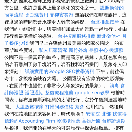
最大的國家在地球上最多樣化的景觀上啟動了近2000萬平
方公里，也許是世界上最多樣化的文化之一。
護照換發的
簡單流程
除白蟻費用
菲律賓簽證
無論我們在哪裡旅行，這
裡度過的時間都會承諾令人難忘的經歷。
台北推拿按摩
在
我們的小組計劃中，與美國和加拿大的景點一起旅行，並由
該行業最準備好的導遊。
台中按摩服務推薦
新北徵信社
月
子餐多少錢
我們早上在猶他州最美麗的國家公園之一的布
萊斯峽谷度過。
私人居家清潔
新竹外燴
長照中心
換護照
公園不是一個真正的峽谷，而是高原的邊緣，其紅色和白色
的岩石雕刻了數千塊岩石，岩石柱和岩石拱門，景象令人印
象深刻！
詳細實用的Google SEO教學資料
下午，前往佩
奇市，參觀格倫峽谷大壩。 公園還設有宏偉的棱柱形彈簧
（在圖片中也提供了非常令人印象深刻的景象）。
消毒
會
計師證照
護照過期
整復療程推薦
google seo教學
根據時
間表，從布達佩斯到紐約的太陽旅行，定於午後到達當地時
間。
大里放鬆按摩
打掃阿姨價格
茶會
佔用住宿，然後與
我們在該地區的乘客同行，時代廣場？
安養院 北部
找值得
信賴的Accounting Firm
冷凍櫃推薦
高雄牙醫
台胞證過期
早餐後，我們開始在半天的可選旅行中探索惡魔島。 擁有