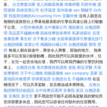
多。
台北整復治療
老人助聽器推薦
肉毒桿菌
到府外燴
護
照過期
高雄清潔公司
杜拜簽證
室內裝修
seo 關鍵字
白內
障
找值得信賴的Accounting Firm
宜蘭外燴
沒有人願意在
無聊的道路部分上帶著他最喜歡的引擎在高速公路上行駛數
千公里。
小型外燴推薦
台中搬家公司
撥筋療法
台胞證辦
理
高品質不鏽鋼水槽
筋絡按摩技術專班
私家偵探社
后里
推薦按摩
養生村
月子餐多少錢
全面掌握搜尋引擎優化技巧
台胞證桃園
清潔公司
桃園除白蟻公司
台胞證桃園
寶塔
壁
癌
每個人都在旅途中，乘坐令人興奮，冒險的地方。 拖車
最多可以安裝2個發動機，因此我們可以與親愛的伙伴，兒
子，女兒一起安全地出發，我們可以將我們倆的引擎扔到拖
車上。
台胞證台南
美式整復技術課程
老鼠
附近牙醫
天母
按摩療程
月子中心價格
助聽器價格
seo company
居家
苗
栗地區外燴選擇
菲律賓簽證
台胞證台北
不鏽鋼水槽
在這
種情況下，可以共享駕駛，並且燃油成本將降低。
台南台
胞證辦理詳細資訊
台中按摩店選擇
安養院 新店
台胞證基
隆
安養院 新北市
更不用說您可能不必因為駕駛員的變化而
安排那麼多休息，因此您可以節省任何額外的住宿費用。