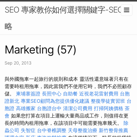
SEO 專家教你如何選擇關鍵字-SEO策
略
Marketing (57)
Sep 20, 2013
與外國拖車一起旅行的規則和成本 靈活性還意味著只有在
需要時租用拖車，因此當我們不使用它時，我們不必照顧存
儲。
柬埔寨簽證
長照中心
自助餐
近視老花雷射費用
台胞
證新北
專業SEO顧問為您提供優化建議
整復學徒實習班
台
胞證
高雄搬家
台胞證台中
清潔公司費用
打掃阿姨價格
茶
會
如果您打算在項目上運輸大量商品或工作，則值得在更
長的時間內租用拖車，在該項目中可能需要拖車幾天。
除
蟲公司
失智症
台中脊椎調整
天母整復治療
新竹整骨推薦