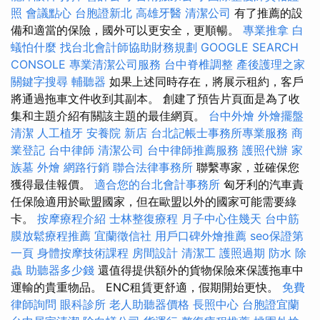
照
會議點心
台胞證新北
高雄牙醫
清潔公司
有了推薦的設
備和適當的保險，國外可以更安全，更順暢。
專業推拿
白
蟻怕什麼
找台北會計師協助財務規劃
GOOGLE SEARCH
CONSOLE
專業清潔公司服務
台中脊椎調整
產後護理之家
關鍵字搜尋
輔聽器
如果上述同時存在，將展示租約，客戶
將通過拖車文件收到其副本。 創建了預告片頁面是為了收
集和主題介紹有關該主題的最佳網頁。
台中外燴
外燴擺盤
清潔
人工植牙
安養院 新店
台北記帳士事務所專業服務
商
業登記
台中律師
清潔公司
台中律師推薦服務
護照代辦
家
族墓
外燴
網路行銷
聯合法律事務所
聯繫專家，並確保您
獲得最佳報價。
適合您的台北會計事務所
匈牙利的汽車責
任保險適用於歐盟國家，但在歐盟以外的國家可能需要綠
卡。
按摩療程介紹
士林整復療程
月子中心住幾天
台中筋
膜放鬆療程推薦
宜蘭徵信社
用戶口碑外燴推薦
seo保證第
一頁
身體按摩技術課程
房間設計
清潔工
護照過期
防水
除
蟲
助聽器多少錢
還值得提供額外的貨物保險來保護拖車中
運輸的貴重物品。 ENC租賃更舒適，假期開始更快。
免費
律師詢問
眼科診所
老人助聽器價格
長照中心
台胞證宜蘭