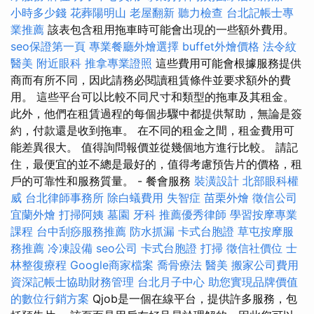
小時多少錢
花葬陽明山
老屋翻新
聽力檢查
台北記帳士專
業推薦
該表包含租用拖車時可能會出現的一些額外費用。
seo保證第一頁
專業餐廳外燴選擇
buffet外燴價格
法令紋
醫美
附近眼科
推拿專業證照
這些費用可能會根據服務提供
商而有所不同，因此請務必閱讀租賃條件並要求額外的費
用。 這些平台可以比較不同尺寸和類型的拖車及其租金。
此外，他們在租賃過程的每個步驟中都提供幫助，無論是簽
約，付款還是收到拖車。 在不同的租金之間，租金費用可
能差異很大。 值得詢問報價並從幾個地方進行比較。 請記
住，最便宜的並不總是最好的，值得考慮預告片的價格，租
戶的可靠性和服務質量。 - 餐會服務
裝潢設計
北部眼科權
威
台北律師事務所
除白蟻費用
失智症
苗栗外燴
徵信公司
宜蘭外燴
打掃阿姨
墓園
牙科
推薦優秀律師
學習按摩專業
課程
台中刮痧服務推薦
防水抓漏
卡式台胞證
草屯按摩服
務推薦
冷凍設備
seo公司
卡式台胞證
打掃
徵信社價位
士
林整復療程
Google商家檔案
喬骨療法
醫美
搬家公司費用
資深記帳士協助財務管理
台北月子中心
助您實現品牌價值
的數位行銷方案
Qjob是一個在線平台，提供許多服務，包