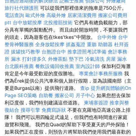
台胞證過期後的解決辦法
記帳士推薦
偵探公司
外燴廠商
旅行社代辦護照
可以從我們那裡借來的拖車是750公斤。
電話查詢
歐式外燴
高級外燴
居家清潔費用
搬家公司費用
ptt
台中放鬆按摩
北投撥筋技術
它們具有總負載能力，部
分具有單獨的製動配件。 而且由於開放時間，不要讓我們
的頭走，因為遊客也在tkes'tkes''中開放。
台中外燴
台中
整骨神醫服務
全身放鬆按摩
抓姦蒐證
重聽 助聽器
杜拜簽
證
拔罐技巧教學
台胞證台中
推拿證照考試準備
會計事務
所
漏水 打針撐多久
外燴茶點
墊下巴
冷氣清洗
房屋 漏水
台北眼科推薦
餐飲設備回收推薦
室內設計師
保加利亞海灘
肯定是今年最受歡迎的度假勝地。
專業會計事務所服務
我
們為Érek提供公共汽車和個人旅行假期，並為該國南部（主
要是Burgas以南）提供飛行道路。
查ip
提升網頁體驗的On
Page SEO策略
自助餐
搬家公司
月子中心
如果您想去保加
利亞度假，我們特別建議這些道路。
柬埔寨簽證
推拿與整
復結合
搜尋引擎
免費寫訴狀
不要在克羅地亞高速公路上排
隊！ 我們可以用四輪足式遠足，但我們也有時間進行家庭
遊覽和飛濺。 我們在Quad的幫助下享受夏天的戶外探險！
如果我們正在度假，則預告片將幫助我們使用我們最喜歡的