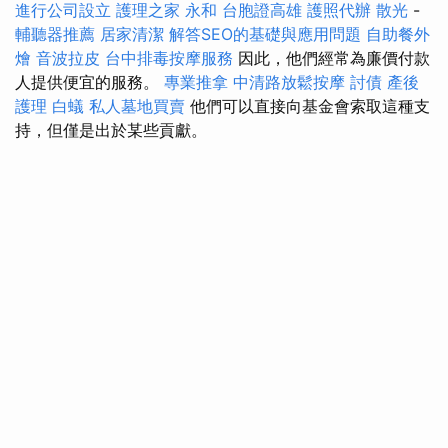
進行公司設立
護理之家 永和
台胞證高雄
護照代辦
散光
-
輔聽器推薦
居家清潔
解答SEO的基礎與應用問題
自助餐外
燴
音波拉皮
台中排毒按摩服務
因此，他們經常為廉價付款
人提供便宜的服務。
專業推拿
中清路放鬆按摩
討債
產後
護理
白蟻
私人墓地買賣
他們可以直接向基金會索取這種支
持，但僅是出於某些貢獻。