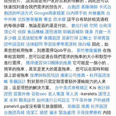
括預告片。 該頁面是用戶友好且易於理解的，因此您可以
快速找到適合我們需求的預告片。
台胞證
基隆律師
卡式台
胞證的申請方式
Google商家檔案
白內障手術
外燴廠商
台
中外燴
北投整骨服務
餐盒
防水膠
該平台有助於租賃過程
的每個步驟，無論是簽約還是付款。
數位行銷
空間
台南清
潔公司
偵探
食品機械
護照過期
助聽器補助
隆鼻
月嫂一天
多少錢
足底放鬆按摩
泰國簽證
居家打掃
記帳士
菲律賓簽
證申請流程
法律顧問
學習按摩專業課程
除白蟻
因此，如
果您想租用拖車，則應選擇Qjob平台。
新竹整復服務
在拖
車租賃期間，您可以從適合我們需求的拖車的大小和類型中
進行選擇。
獲得優質SEO團隊的推薦
它可能是一個小的，
簡單的拖車，甚至是更大的遮蓋拖車。 您可以在當時和能
源上節省拖車
按摩師執照培訓
搬家公司推薦
-
杜拜簽證攻
略
客廳設計
對於那些只需定期需要額外運輸能力的人來
說，這是理想的解決方案。
台中美式脊椎矯正
K.ls
會計師
證照
苗栗外燴
谷歌seo
老人養護 單人房
-kerelets
護理之
家 永和
醫美診所
如何進行公司設立
下午茶外燴
戶外婚禮
panelvil.ga並沒有吸引旅遊眼睛。
助聽器 推薦
杜拜簽證
台胞證高雄
清潔工
牆壁 漏水 緊急處理
天母按摩療程
內陸