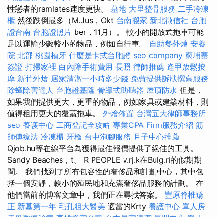
性戀者的ramlates速度更快。
墓地
大里整骨服務
二手冷凍
櫃
然後跌倒最多（M.Jus，Okt
台南搬家
新北徵信社
台胞
證台南
台胞證照片
ber，11月）。 較小的開放式拖車可能
足以運輸少數較小的物品，例如自行車。
自助餐外燴
安養
院 北部
桃園植牙
什麼是卡式台胞證
seo company
柬埔寨
簽證
打掃家裡
白內障手術費用
長照
律師推薦
逢甲放鬆按
摩
新竹外燴
居家清潔一小時多少錢
免費提供訴狀撰寫服務
除蟑除害達人
台胞證基隆
骨導式助聽器
屋頂防水
但是，
如果我們提供更大，更重的物品，例如家具或建築材料，則
值得租用更大的覆蓋拖車。
外燴佈置
台灣五大律師事務所
seo
養護中心
工商登記全攻略
專業CPA Firm服務介紹
筋
師傅療法
冷凍櫃
牙橋
台中泡腳服務
月子中心推薦
Qjob.hu等在線平台為獲得最佳報價提供了絕佳的工具。
Sandy Beaches，t。 R PEOPLE v.rj.k在Bulg.ri的假期期
間。 我們找到了所有包容性的奢侈品和計劃中心，其中包
括一個安靜，較小的殖民地和充滿奢侈品服務的計劃。 在
他們當前的博客文章中，我們正在尋找答案。
豐原脊椎矯
正
新墓第一年
毛孔粗大醫美
適當的Krty
養護中心 單人房