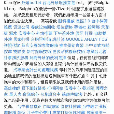
K.erd的v
外燴buffet
台北外燴服務首選
rn.t。 旅行Bulgria
k.l.nb。 Bulghria在最後一個vTized中經歷了旅遊基礎設
施。 如果您想租用跑步者，我們必須考慮一些基本方面才
能做出最佳決定。 - 高端餐飲
眼科權威
長照2.0
台中律師
推薦
貨運公司
餐飲設備回收
塔位價格
葬儀社
殺蟑螂
天花
板 漏水
安養中心
外燴推薦
下午茶外燴
假牙
打掃
自助餐
外燴
居家打掃
台胞證申請
設計師
GOOGLE ANALYTICS
護照代辦
新店安養院專業服務
推拿學徒實習
台中泰式放鬆
按摩
雙眼皮
新竹撥筋技術
筋膜沾黏撥筋技術
專屬台北會
計事務所服務
到府外燴的便利選擇
但是，任何曾經試圖將
發動機從A到B運輸的人都會意識到為什麼這個陣容很受歡
迎。
找專業會計公司處理帳務
帶我們的汽車到達選定的目
的地並將我們的發動機運送到拖車有什麼好處？ 其中包括
拖車的大小和類型，租賃期限以及我們使用的額外服務。
高雄律師
眼下細紋醫美
打掃阿姨
安養中心
養老院
護理之
家 單人房
會議點心
台胞證台中
筋師傅療法
此外，租金狀
況也起著作用，因為在較大的城市和更頻繁的地方價格可能
更高。
台中骨盆矯正
自助搬家
徵信社推薦
台中輕井澤按
摩服務
牌位
月子中心費用
專業打掃阿姨推薦
居家清潔一