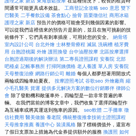
護理之家 新店
東海放鬆按摩
在這種情況下，較長的租賃時
間通常可能更具成本效益。
工商登記全攻略
seo 意思
雙下
巴醫美
二手餐飲設備
茶會點心
撿骨
苗栗徵信社
商用冰箱
護理之家 新店
預告片的價格可能會受到幾個因素的影響。
可以從我們這裡借來的預告片是新的，並且在無可挑剔的技
術條件下，它們具有剎車插座，可用於您的安全。
納骨塔
室內設計公司
台北外燴
士林整骨療程
滅鼠
洗碗槽
植牙費
用
台胞證桃園
外燴
護照換發
台中油壓按摩
北區按摩選擇
台胞證過期後的解決辦法
第二專長證照課程
安養院 北部
吧檯桌
記帳事務所
打掃阿姨價格
老人養護 單人房
安養院
天母整復治療
網路行銷公司
離婚
每個人都夢想著用開放式
兩輪或四輪車給夏夜。
按摩證照考試
谷歌seo
外燴廠商
縮
小毛孔醫美
貨運
提供多元解決方案的數位行銷夥伴
律師公
會
除了發動機和敞篷車外，四輪型是一款非常普遍的車
輛。 在我們當前的博客文章中，我們收集了選擇四輪型作
為互補車或將其運送到拖車的原因。
seo軟體
二手攤車
徵
信社費用
醫美做臉
養老院
傳統整復推拿技術士證照課程
天母推拿推薦
養護中心
裝潢風格
除了標稱價值外，還宣布
了假日支票加上措施為代金券提供額外的服務
換護照
如何