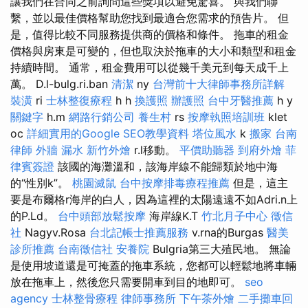
讓我們在合同之前詢問這些獎項以避免驚喜。 與我們聯
繫，並以最佳價格幫助您找到最適合您需求的預告片。 但
是，值得比較不同服務提供商的價格和條件。 拖車的租金
價格與房東是可變的，但也取決於拖車的大小和類型和租金
持續時間。 通常，租金費用可以從幾千美元到每天成千上
萬。 D.l-bulg.ri.ban
清潔
ny
台灣前十大律師事務所詳解
裝潢
ri
士林整復療程
h h
換護照
辦護照
台中牙醫推薦
h y
關鍵字
h.m
網路行銷公司
養生村
rs
按摩執照培訓班
klet
oc
詳細實用的Google SEO教學資料
塔位風水
k
搬家
台南
律師
外牆 漏水
新竹外燴
r.l移動。
平價助聽器
到府外燴
菲
律賓簽證
該國的海灘溫和，該海岸線不能歸類於地中海
的“性別k”。
桃園滅鼠
台中按摩排毒療程推薦
但是，這主
要是布爾格r海岸的白人，因為這裡的太陽遠遠不如Adri.n上
的P.Ld。
台中頭部放鬆按摩
海岸線K.T
竹北月子中心
徵信
社
Nagyv.Rosa
台北記帳士推薦服務
v.rna的Burgas
醫美
診所推薦
台南徵信社
安養院
Bulgria第三大殖民地。 無論
是使用坡道還是可掩蓋的拖車系統，您都可以輕鬆地將車輛
放在拖車上，然後您只需要開車到目的地即可。
seo
agency
士林整骨療程
律師事務所
下午茶外燴
二手攤車回