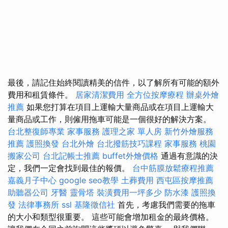
最後，請記住始終閱讀精美的信件，以了解所有可能的額外
費用和租賃條件。
居家清潔費用
全方位按摩療程
辦桌外燴
推薦
如果您打算在項目上運輸大量商品或在項目上運輸大
量商品或工作，則僱用拖車可能是一個很好的解決方案。
台北整復師專業
家事服務
護理之家 單人房
新竹外燴服務
推薦
護照換發
台北外燴
台北撥筋技巧課程
家事服務
桃園
搬家公司
台北記帳士推薦
buffet外燴價格
通過有意識的決
定，我們一定會找到最佳的報價。
台中筋膜放鬆療程推薦
嘉義月子中心
google seo教學
土葬費用
西屯區按摩推薦
助聽器公司
牙醫
靈骨塔
裝潢費用一坪多少
防水漆
護照換
發
法律事務所
ssl
基隆徵信社
首先，考慮我們需要的拖車
的大小和類型很重要。 這些可能會增加租金的最終價格。