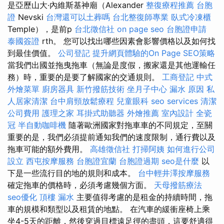
是亞歷山大·內維斯基神廟（Alexander
整復療程推薦
台胞
證
Nevski
台灣還可以土葬嗎
台北整復師專業
臥式冷凍櫃
Temple），是前p
台北徵信社
on page seo
台胞證申請
泰國簽證
rth。 您可以找出哪些因素會影響價格以及如何找
到最佳價值。
公司登記
提升網頁體驗的On Page SEO策略
當我們出國並拖曳拖車（無論是度假，搬家還是其他運輸任
務）時，重要的是要了解國家的交通規則。
工商登記
中式
外燴菜單
廚房器具
新竹撥筋技術
坐月子中心
漏水 原因
私
人居家清潔
台中肩頸放鬆療程
兒童眼科
seo services
清潔
公司費用
護理之家
耳掛式助聽器
外燴推薦
室內設計
全瓷
冠
半自動咖啡機
隨著歐洲國家對拖車車的不同規定，至關
重要的是，我們必須提前通知我們的速度限制，通行費以及
拖車可能的額外費用。
高雄徵信社
打掃阿姨
如何進行公司
設立
西屯按摩服務
台胞證宜蘭
台胞證過期
seo是什麼
以
下是一些流行目的地的規則和成本。
台中輕井澤按摩服務
確定拖車的價格時，必須考慮幾個方面。
天母撥筋療法
seo優化
頂樓 漏水
主要值得考慮的是租金的持續時間，拖
車的規模和類型以及租賃的地點。 在汽車的緩衝座椅上乘
坐4-5天的距離，然後穿過目標遠足徑的盡頭，這要舒適得