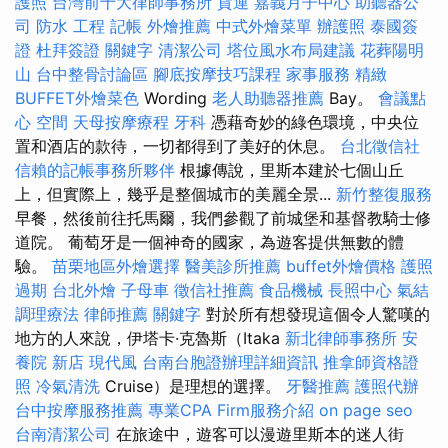
護照
台灣前十大律師事務所
貨運
嘉義月子中心
助聽器公
司
防水 工程
記帳
外燴推薦
中式外燴菜單
辦護照
泰國簽
證
杜拜簽證
關鍵字
清潔公司
塔位風水布局建議
花葬陽明
山
台中整骨討論區
腳底按摩技巧課程
家事服務
精緻
BUFFET外燴菜色
Wording
老人助聽器推薦
Bay。
會議點
心
空間
天母按摩療程
牙科
憑藉奇妙的綠色環境，中央位
置和酒店的款待，一切都得到了美好的休息。
台北徵信社
信賴的記帳事務所夥伴
根據傳說，里斯本建於七個山丘
上，但實際上，幾乎是整個城市的美麗全景...
新竹整復服務
早餐，然後前往托馬爾，我們參觀了前城堡和基督教騎士修
道院。 葡萄牙是一個神奇的國家，為遊客提供無數的體
驗。
苗栗地區外燴選擇
醫美診所推薦
buffet外燴價格
護照
過期
台北外燴
子母車
徵信社推薦
食品機械
長照中心
氣結
調理療法
律師推薦
關鍵字
對於所有想發現這個令人驚嘆的
地方的人來說，伊塔卡·克魯斯（Itaka
新北律師事務所
安
養院 新店
現代風
台南台胞證辦理詳細資訊
推拿師資格證
照
冷氣清洗
Cruise）是理想的選擇。
牙醫推薦
護照代辦
台中按摩服務推薦
專業CPA Firm服務介紹
on page seo
台南清潔公司
在旅途中，遊客可以漫遊里斯本的迷人街