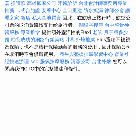
器
換護照
高雄搬家公司
牙醫診所
台北會計師事務所專業
推薦
卡式台胞證
安養中心
全口重建
防水抓漏
律師公會
護
理之家 新店
私人墓地買賣
因此，在航班上旅行時，航空公
司票的取消費繼續支付給旅行者。
關鍵字搜尋
台中整骨神
醫服務
專業推拿
提供額外靈活性的Flexi
老鼠
月子餐多少
錢
助您成功的網路行銷策略
小型外燴推薦
Plus選項不被視
為保險，也不是旅行保險涵蓋的服務的費用，因此保險公司
在取消時不會償還費用。
養生與整復推廣學習中心
營業登
記快速辦理
seo
脹氣按摩服務
清潔公司
台北外燴
您可以
閱讀我們GTC中的完整描述和條件。