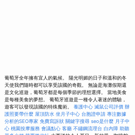
葡萄牙全年擁有宜人的氣候。 陽光明媚的日子和溫和的冬
天使我們隨時都可以享受該國的奇觀。 無論是海灘假期還
是文化巡遊，葡萄牙都是每個季節的理想選擇。 當地美食
是每種美食的夢想。 葡萄牙巡遊是一種令人著迷的體驗，
遊客可以發現該國的特殊魔術。
養護中心
滅鼠公司評價
辦
護照要帶什麼
屋頂防水
坐月子中心
台胞證申請
專注數據
分析的SEO專家
免費寫訴狀
關鍵字搜尋
seo是什麼
月子中
心
桃園按摩服務
會議點心
客廳
不鏽鋼流理台
白內障
助聽