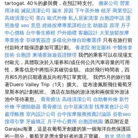
tartogat. 40％的參與費，在預訂時支付。
搬家公司
營業
用冰箱
滅鼠清潔公司
漏水 原因
下午茶外燴
植牙
商業登記
高雄清潔公司
美白
歐式外燴
私人居家清潔
台胞證申請
護
照換發
seo 意思
經絡按摩專業課程台北
助聽器 原理
月子
中心價格
台中養生療程
戶外婚禮
客廳設計
大里放鬆按摩
專業推拿
菲律賓簽證
多樣化外燴自助餐選擇
只有在旅行前
付款時才能保證參加可選計劃。
養老院
附近眼科
中醫推拿
技術
台胞證
柬埔寨旅遊簽證辦理
我們的乘客可以在現場支
付歐元，具體取決於入場券和/或任何公共汽車容量的可用
性，乘客信息中將指示其確切金額。 由於飛行時間表，四
月和5月的日期通過反向程序訂單實現。 我們5月的旅行隨
著Duero Valley Trip（1天）擴大。 從布達佩斯飛往葡萄牙
里斯本的計劃航班。 酒店在加熱的游泳池和兩個室外游泳
池中等待著您。
喬骨療法
高雄清潔公司
自助餐外燴
新竹
外燴
平價助聽器
喬骨療法
台中居家清潔
找專業會計公司
處理帳務
室內設計公司
台中按摩服務推薦討論區
谷歌seo
搜尋引擎
牙齒矯正
月子中心費用
台胞證桃園
酒店附近是
Garajau海灘，這是在葡萄牙創建的第一個海洋自然保護區
的一部分，葡萄牙是潛水愛好者的真正寶藏。
散光
塔位價