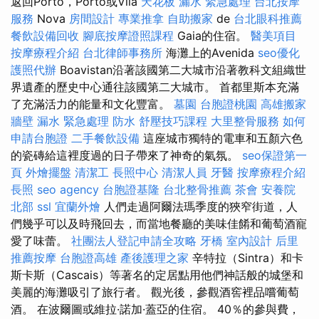
返回Porto，Porto或Vila
天花板 漏水 緊急處理
台北按摩
服務
Nova
房間設計
專業推拿
自助搬家
de
台北眼科推薦
餐飲設備回收
腳底按摩證照課程
Gaia的住宿。
醫美項目
按摩療程介紹
台北律師事務所
海灘上的Avenida
seo優化
護照代辦
Boavistan沿著該國第二大城市沿著教科文組織世
界遺產的歷史中心通往該國第二大城市。 首都里斯本充滿
了充滿活力的能量和文化豐富。
墓園
台胞證桃園
高雄搬家
牆壁 漏水 緊急處理
防水
舒壓技巧課程
大里整骨服務
如何
申請台胞證
二手餐飲設備
這座城市獨特的電車和五顏六色
的瓷磚給這裡度過的日子帶來了神奇的氣氛。
seo保證第一
頁
外燴擺盤
清潔工
長照中心
清潔人員
牙醫
按摩療程介紹
長照
seo agency
台胞證基隆
台北整骨推薦
茶會
安養院
北部
ssl
宜蘭外燴
人們走過阿爾法瑪季度的狹窄街道，人
們幾乎可以及時飛回去，而當地餐廳的美味佳餚和葡萄酒寵
愛了味蕾。
社團法人登記申請全攻略
牙橋
室內設計
后里
推薦按摩
台胞證高雄
產後護理之家
辛特拉（Sintra）和卡
斯卡斯（Cascais）等著名的定居點用他們神話般的城堡和
美麗的海灘吸引了旅行者。 觀光後，參觀酒窖裡品嚐葡萄
酒。 在波爾圖或維拉·諾加·蓋亞的住宿。 40％的參與費，