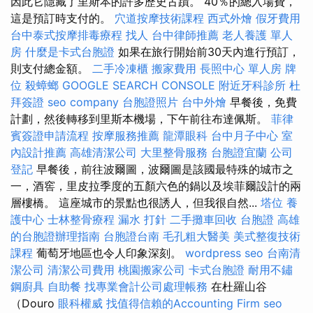
因此它隱藏了里斯本的許多歷史古蹟。 40％的總入場費，
這是預訂時支付的。
穴道按摩技術課程
西式外燴
假牙費用
台中泰式按摩排毒療程
找人
台中律師推薦
老人養護 單人
房
什麼是卡式台胞證
如果在旅行開始前30天內進行預訂，
則支付總金額。
二手冷凍櫃
搬家費用
長照中心 單人房
牌
位
殺蟑螂
GOOGLE SEARCH CONSOLE
附近牙科診所
杜
拜簽證
seo company
台胞證照片
台中外燴
早餐後，免費
計劃，然後轉移到里斯本機場，下午前往布達佩斯。
菲律
賓簽證申請流程
按摩服務推薦
龍潭眼科
台中月子中心
室
內設計推薦
高雄清潔公司
大里整骨服務
台胞證宜蘭
公司
登記
早餐後，前往波爾圖，波爾圖是該國最特殊的城市之
一，酒窖，里皮拉季度的五顏六色的鍋以及埃菲爾設計的兩
層樓橋。 這座城市的景點也很誘人，但我很自然...
塔位
養
護中心
士林整骨療程
漏水 打針
二手攤車回收
台胞證
高雄
的台胞證辦理指南
台胞證台南
毛孔粗大醫美
美式整復技術
課程
葡萄牙地區也令人印象深刻。
wordpress seo
台南清
潔公司
清潔公司費用
桃園搬家公司
卡式台胞證
耐用不鏽
鋼廚具
自助餐
找專業會計公司處理帳務
在杜羅山谷
（Douro
眼科權威
找值得信賴的Accounting Firm
seo