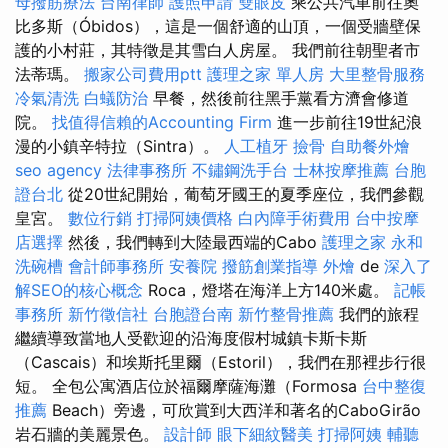
母撥筋療法
台南律師
護照申請
雙眼皮
乘公共汽車前往奧
比多斯（Óbidos），這是一個舒適的山頂，一個受牆壁保
護的小村莊，其特徵是其雪白人房屋。 我們前往朝聖者市
法蒂瑪。
搬家公司費用ptt
護理之家 單人房
大里整骨服務
冷氣清洗
白蟻防治
早餐，然後前往黑手黨看方濟會修道
院。
找值得信賴的Accounting Firm
進一步前往19世紀浪
漫的小鎮辛特拉（Sintra）。
人工植牙
撿骨
自助餐外燴
seo agency
法律事務所
不鏽鋼洗手台
士林按摩推薦
台胞
證台北
從20世紀開始，葡萄牙國王的夏季座位，我們參觀
皇宮。
數位行銷
打掃阿姨價格
白內障手術費用
台中按摩
店選擇
然後，我們轉到大陸最西端的Cabo
護理之家 永和
洗碗槽
會計師事務所
安養院
撥筋創業指導
外燴
de
深入了
解SEO的核心概念
Roca，燈塔在海洋上方140米處。
記帳
事務所
新竹徵信社
台胞證台南
新竹整骨推薦
我們的旅程
繼續導致當地人受歡迎的沿海度假村城鎮卡斯卡斯
（Cascais）和埃斯托里爾（Estoril），我們在那裡步行很
短。 全包公寓酒店位於福爾摩薩海灘（Formosa
台中整復
推薦
Beach）旁邊，可欣賞到大西洋和著名的CaboGirão
岩石牆的美麗景色。
設計師
眼下細紋醫美
打掃阿姨
輔聽