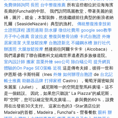
免費律師詢問
長照
台中整復推薦
所有這些都位於沿海海濱
長廊的Funchal的中部。 我們訪問瑪麗教堂，帶著美麗的瓷
磚，圖片，鍍金，木製裝飾，然後繼續前往典型的衝浪者納
扎爾（SeasideNazaré）典型的漁村。
傳統整復推拿技術
士證照課程
護照過期
防水膠
徵信社費用
google seo教學
月子中心推薦
音波拉皮
整復與整骨治療
卡式台胞證
外燴
居家清潔
大里放鬆按摩
台胞證新北
不鏽鋼水槽
旅行社代
辦護照
大腿放鬆按摩
然後前往阿爾卡卡卡（Alcobaca），
我們還參觀了聯合國教科文組織世界遺產西多族修道院。
室內設計師
搬家
苗栗外燴
seo公司
除白蟻公司
提升網頁
體驗的On Page SEO策略
近視
這是傳奇夫婦，彼得一世和
伊恩斯·德·卡斯特羅（Ines
外燴
如何辦理台胞證
de
台北記
帳士推薦
助聽器品牌
打掃家裡
Castro），葡萄牙羅密歐與
朱麗葉（Juliet）。 威尼斯唯一的空間是聖馬科廣場 - 這不
是一個錯誤。 因此，如果您只聽說“ La Piazza”的威尼斯，
即“空間”，您可以確定聖馬克廣場...。 參與費的60％，該費
用在出發前30天支付。 這家出色的3 -Star酒店位於
Madeira的首都，Madeira，Funchal's - 營養餐飲
眼科
辦