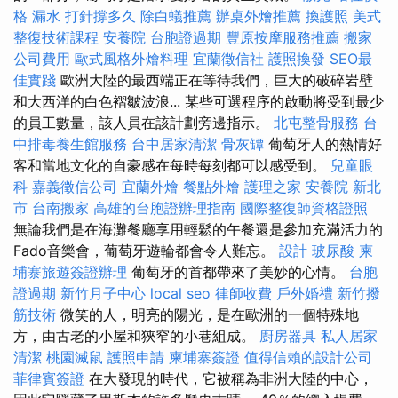
格
漏水 打針撐多久
除白蟻推薦
辦桌外燴推薦
換護照
美式
整復技術課程
安養院
台胞證過期
豐原按摩服務推薦
搬家
公司費用
歐式風格外燴料理
宜蘭徵信社
護照換發
SEO最
佳實踐
歐洲大陸的最西端正在等待我們，巨大的破碎岩壁
和大西洋的白色褶皺波浪... 某些可選程序的啟動將受到最少
的員工數量，該人員在該計劃旁邊指示。
北屯整骨服務
台
中排毒養生館服務
台中居家清潔
骨灰罈
葡萄牙人的熱情好
客和當地文化的自豪感在每時每刻都可以感受到。
兒童眼
科
嘉義徵信公司
宜蘭外燴
餐點外燴
護理之家
安養院 新北
市
台南搬家
高雄的台胞證辦理指南
國際整復師資格證照
無論我們是在海灘餐廳享用輕鬆的午餐還是參加充滿活力的
Fado音樂會，葡萄牙遊輪都會令人難忘。
設計
玻尿酸
柬
埔寨旅遊簽證辦理
葡萄牙的首都帶來了美妙的心情。
台胞
證過期
新竹月子中心
local seo
律師收費
戶外婚禮
新竹撥
筋技術
微笑的人，明亮的陽光，是在歐洲的一個特殊地
方，由古老的小屋和狹窄的小巷組成。
廚房器具
私人居家
清潔
桃園滅鼠
護照申請
柬埔寨簽證
值得信賴的設計公司
菲律賓簽證
在大發現的時代，它被稱為非洲大陸的中心，