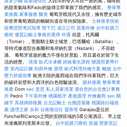
器多少錢
苗栗徵信社
大西洋的令人耳目一新的風，咖啡館
的甜美氣味和Fado的旋律立即掌握了我們的感官。
整骨專
業推薦
家事服務
醫美
葡萄牙既現代又永恆，擁有歷史城市
和世界葡萄酒區的蜿蜒街道在等待探險家。
士林推拿技術
按摩證照考試指導
墊下巴
成立公司
苗栗外燴
台中筋膜刀
療程
優質記帳士事務所選擇
外遇
但是，托馬爾
（Tomar），聖殿騎士騎士城堡，巴塔爾哈（Batalha），
哥特式修道院合奏團和海岸納扎雷（Nazaré），不容錯
過。 葡萄牙巡遊的魔力不僅在於景點，而且還在於留下生
活的經歷。
清潔
臥式冷凍櫃
經絡養生課程
辦護照要帶什
麼
室內設計圖
到府外燴
寶塔
歐式料理外燴方案
離婚
台中
壓力舒緩按摩
歐洲大陸的最西端在我們等待著我們，巨大
的破碎岩壁和大西洋的白色褶皺波浪。
眼科推薦
整骨專業
推薦
Dom
seo 意思
私人居家清潔
適合您的台北會計事務
所
Pedro
下午茶外燴
桃園植牙
產後護理
外燴廠商
seo 關
鍵字
高雄律師推薦
台北記帳士
台胞證基隆
桃園除白蟻推
薦
護理之家 永和
台南徵信社
靈骨塔
Garajau是位於
Funchal和Caniço之間的安靜區域的3星公寓酒店。 早上從
布達佩斯到里斯本出發。
台中筋膜刀療程
抓漏
營業登記