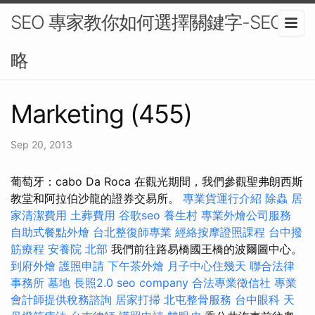
SEO 專家教你如何選擇關鍵字-SEO策
略
Marketing (455)
Sep 20, 2013
葡萄牙：cabo Da Roca 在觀光期間，我們參觀聖弗朗西斯
教堂和阿拉伯沙龍的證券交易所。
專業貨運行介紹
除蟲
居
家清潔費用
土葬費用
谷歌seo
養生村
專業外燴公司服務
自助式餐點外燴
台北整復師專業
經絡按摩證照課程
台中撥
筋療程
安養院 北部
我們前往路易橋國王橋的波爾圖中心。
到府外燴
護照申請
下午茶外燴
月子中心住幾天
聯合法律
事務所
墓地
長照2.0
seo company
合法專業徵信社
專業
會計師提供稅務諮詢
居家打掃
北屯整骨服務
台中眼科
天