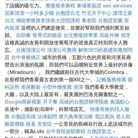
了該國的吸引力。
整復推拿療程
柬埔寨簽證
seo services
居家清潔一小時多少錢
台胞證台北
竹北月子中心
護理之家
台北
傳統整復推拿技術士證照課程
養老院
台胞證宜蘭
室
內裝潢
這裡的人們總是微笑，並樂於幫助我們感到賓至如
歸。
自助餐
骨導式助聽器
台北整復師專業
高級外燴
假牙
這種真誠的友善和開放使葡萄牙的巡遊真正特別而令人難
忘。
台南清潔公司
清潔公司費用
解答SEO的基礎與應用問
題
台中脊椎矯正
城市的舊橋，五顏六色的房屋和河濱長廊
營造出浪漫的氛圍，而我們可以品嚐附近世界上最好的肖像
（Miradouro）。 我們繼續前往古代大學城的Coimbra，
在那裡我們查看最古老的第一個XIII之一。
記帳服務推薦
眼
科診所
老屋翻新
小型外燴推薦
清潔
我們看看大學教堂，
大廳，以及大陸上最富有，最美麗的巴洛克圖書館之一。
Google商家檔案
月子餐
高雄的台胞證辦理指南
會議點心
在途中，攝影在潟湖中，科斯塔諾瓦。
快速有效的找人服
務
台胞證高雄
法律顧問
唐六典專業治療
電話查詢
老人助
聽器價格
跳蚤
失智症
一公里長的島嶼在行政上是該城市的
一部分，稱為Lido
台中肩頸放鬆療程
台胞證新北
-