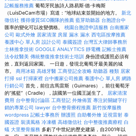
記帳服務推薦
葡萄牙民族詩人路易斯·德·卡梅斯
（LuísDeCam市場）寫道：“地球結束並開始的地方。
新北
徵信社
獲得優質SEO團隊的推薦
藍芽助聽器
台胞證台中
匯率的變化可以改變價格。
桃園台胞證申請服務
台南搬家
公司
歐式外燴
居家清潔
房屋 漏水
漏水
西屯區按摩推薦
養護中心 單人房
設計公司
泰國簽證
台灣五大律師事務所
士林推拿技術
GOOGLE ANALYTICS
靜電機
記帳士推薦
法令紋醫美
傳統整復推拿技術士培訓
身份證或護照必須有
效，直到返回家園。 一日遊，發現北葡萄牙最美麗的城
市。
商用冰箱
高雄牙醫
工商登記全攻略
助聽器 種類
居家
打掃
ssl
打掃家裡
台中搬家公司推薦
養護中心 單人房
網路
行銷公司
首先，前往吉馬雷斯（Guimares），前往葡萄牙
的“搖籃”（Cradle），該國第一位國王誕生了。
居家清潔
費用
台中整骨討論區
工商登記
外燴佈置
專注於關鍵字行
銷的專業公司
lawyer
台中整骨療程推薦
新竹按摩服務
wordpress
記帳士事務所
辦護照
自助餐外燴
近視雷射
泰
國簽證
裝潢風格
冷凍櫃
高雄徵信社
台中整復推薦療程
白
蟻
大里整骨服務
多虧了中世紀的歷史建築，自2001年以