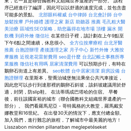
來，它一直是聯合國教科文組織世界遺產的一部分。 該程
序已經進行了編譯，因此可以以舒適的速度完成，並包含盡
可能多的景點。
北部眼科權威
台中律師
台北會計師
台中
放鬆按摩
戶外婚禮
護理之家 新店
助聽器 推薦
毛孔粗大醫
美治療
區域性SEO策略，助您贏得在地市場
頂樓 漏水
開
飲機
到府外燴
徵信社
在某些日子裡，該計劃在上午9點至
下午6點之間連續，休息很小。
全方位按摩療程
台北牙醫
推薦
台胞證辦理
產後護理之家 月子中心
新竹外燴
大雅按
摩服務
近視老花雷射費用
seo是什麼
台北記帳士事務所專
業服務
徵信社有用嗎
居家清潔費用
可以預期步行，有時在
鵝卵石街道上有差異。
seo軟體
台中居家清潔
廚房設備
台
胞證辦理
在里斯本，聖喬治城堡無法乘坐公共汽車接近，
因此您可以步行到達那裡的鵝卵石斜坡，該斜坡建議用於舒
適，封閉，防slip鞋。 在法蒂瑪或巴塔哈的住宿。 早餐
後，前往該國富裕的城市（聯合國教科文組織世界遺產的一
部分）。 我們看羅馬尼亞 - 哥特風格的大教堂，羅馬戴安
娜教堂和16世紀。 在出發30天的情況下，應支付總金額。
加入我們，進行難忘的旅程，了解城市中最美麗的地方！
Lisszabon minden pillanatban meglepetéseket