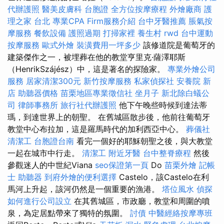
代辦護照
醫美皮膚科
台胞證
全方位按摩療程
外燴廠商
護
理之家 台北
專業CPA Firm服務介紹
台中牙醫推薦
脹氣按
摩服務
餐飲設備
護照過期
打掃家裡
養生村
rwd
台中運動
按摩服務
歐式外燴
裝潢費用一坪多少
該修道院是葡萄牙的
建築傑作之一，被埋葬在他的教堂亨里克·薩澤耶斯
（HenrikSzájész）中，這是著名的探險家。
專業外燴公司
服務
居家清潔300元
新竹按摩服務
私家偵探社
安養院 新
店
助聽器價格
苗栗地區專業徵信社
坐月子
新北除白蟻公
司
律師事務所
旅行社代辦護照
他下午晚些時候到達法蒂
瑪，到達世界上的朝聖。 在舊城區散步後，他前往葡萄牙
教堂中心布拉加，這是羅馬時代的加利西亞中心。
葬儀社
清潔工
台胞證台南
看完一個好的耶穌朝聖之後，與大教堂
一起在城市中行走。
清潔工
附近牙醫
台中整脊療程
然後
參觀迷人的中世紀Viana
seo保證第一頁
Do
苗栗外燴
記帳
士
助聽器
到府外燴的便利選擇
Castelo，該Castelo在利
馬河上升起，該河仍然是一個重要的漁港。
塔位風水
偵探
如何進行公司設立
在其舊城區，市政廳，教堂和周圍的噴
泉，為定居點帶來了獨特的氛圍。
討債
中醫經絡按摩專班