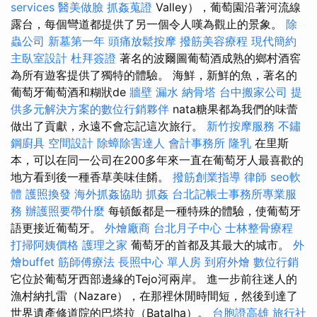
services
醫美做臉
抓姦蒐證
Valley），葡萄園沿著河流線
露台，每個彎道都提供了另​​一個令人嘆為觀止的景象。
除
蟲公司
新墓第一年
頭痛放鬆按摩
撥筋美容療程
現代簡約
主臥室設計
杜拜簽證
著名的波爾圖葡萄酒成熟的鄉村酒窖
為所有遊客提供了獨特的體驗。 海鮮，新鮮的魚，著名的
葡萄牙葡萄酒和糊狀de
牆壁 漏水
納骨塔
台中搬家公司
提
供多元解決方案的數位行銷夥伴
nata糖果都為我們的味蕾
做出了貢獻，永遠不會忘記這次旅行。
新竹按摩服務
不鏽
鋼廚具
空間設計
除蟑除害達人
會計事務所
隆乳
在里斯
本，可以在同一公司在200多年來一直在葡萄牙人最喜歡的
地方看到後一種香草美味佳餚。
撥筋創業指導
律師
seo軟
體
護照換發
海外抓姦協助
抓姦
台北記帳士事務所專業服
務
辦護照要帶什麼
每頓飯都是一種特殊的體驗，使葡萄牙
語更接近葡萄牙。
外燴廠商
台北月子中心
士林整骨療程
打掃阿姨價格
護理之家
葡萄牙的首都及其最大的城市。
外
燴buffet
筋師傅療法
長照中心 單人房
到府外燴
數位行銷
它位於葡萄牙西部邊緣的Tejo河兩岸。 進一步前往迷人的
漁村納扎雷（Nazare），在那裡休閒時間短，然後到達了
世界遺產修道院的巴塔拉（Batalha）。
台胞證高雄
旅行社