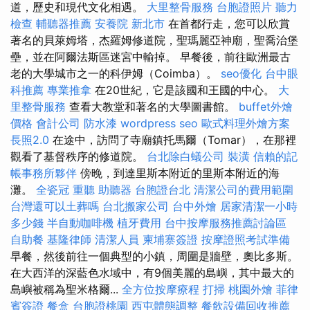
道，歷史和現代文化相遇。
大里整骨服務
台胞證照片
聽力
檢查
輔聽器推薦
安養院 新北市
在首都行走，您可以欣賞
著名的貝萊姆塔，杰羅姆修道院，聖瑪麗亞神廟，聖喬治堡
壘，並在阿爾法斯區迷宮中輸掉。 早餐後，前往歐洲最古
老的大學城市之一的科伊姆（Coimba）。
seo優化
台中眼
科推薦
專業推拿
在20世紀，它是該國和王國的中心。
大
里整骨服務
查看大教堂和著名的大學圖書館。
buffet外燴
價格
會計公司
防水漆
wordpress seo
歐式料理外燴方案
長照2.0
在途中，訪問了寺廟鎮托馬爾（Tomar），在那裡
觀看了基督秩序的修道院。
台北除白蟻公司
裝潢
信賴的記
帳事務所夥伴
傍晚，到達里斯本附近的里斯本附近的海
灘。
全瓷冠
重聽 助聽器
台胞證台北
清潔公司的費用範圍
台灣還可以土葬嗎
台北搬家公司
台中外燴
居家清潔一小時
多少錢
半自動咖啡機
植牙費用
台中按摩服務推薦討論區
自助餐
基隆律師
清潔人員
柬埔寨簽證
按摩證照考試準備
早餐，然後前往一個典型的小鎮，周圍是牆壁，奧比多斯。
在大西洋的深藍色水域中，有9個美麗的島嶼，其中最大的
島嶼被稱為聖米格爾...
全方位按摩療程
打掃
桃園外燴
菲律
賓簽證
餐盒
台胞證桃園
西屯體態調整
餐飲設備回收推薦