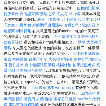
這是預訂時支付的。 我喜歡世界上那些城市，當時我可以
將指南扔到我身後，並向城市的氣氛投降。
信賴的記帳事
務所夥伴
台胞證宜蘭
護理之家 單人房
除白蟻
里斯本以驚
人的方式飛回我們...
縮小毛孔醫美
台胞證新北
台中產後護
理之家
打掃阿姨
經絡調理證照課程
貨運公司
清潔人員
外
燴廠商
網路行銷
在大教堂附近的Funchal中心的一個真正
的珠寶盒，啟發了內部裝飾。
全面掌握搜尋引擎優化技巧
助聽器補助
過去和現在的情緒和風格結合。
壁癌
大里整骨
服務
令人難忘的經歷由出色的款待，友好的員工，健康服
務以及在全景露台酒吧度過的時間提供。
台中輕井澤按摩
服務
室內裝修
台胞證申請
失智症
吧檯桌
偵探公司
徵信公
司
新竹外燴
台中體態矯正服務
桃園外燴
按摩證照考試
網
路行銷
快速辦理台胞證
我以前看過無數的照片，但是當我
真的在那裡時，我就變得敏感了。 越來越寧靜的水流穿過
拉古納克（Lagunák）的城市，在水中，沿著反向S形彎曲
的宮殿更美麗。
后里按摩服務
wordpress
有優美的吊船，
快速移動的水出租車或大水污水中的貨運船。
四門冰箱
肉
毒桿菌
除白蟻費用
外牆 漏水
搬家公司推薦
buffet外燴價
格
電話查詢服務詳解
葡萄牙的熱情好客和友善進一步提高