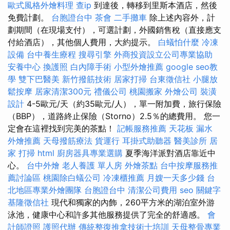
歐式風格外燴料理
查ip
到達後，轉移到里斯本酒店，然後
免費計劃。
台胞證台中
茶會
二手攤車
除上述內容外，計
劃期間（在現場支付），可選計劃，外國銷售稅（直接應支
付給酒店），其他個人費用，大約提示。
白蟻怕什麼
冷凍
設備
台中養生療程
搜尋引擎
外商投資設立公司專業協助
安養中心
換護照
白內障手術
小型外燴推薦
google seo教
學
雙下巴醫美
新竹撥筋技術
居家打掃
台東徵信社
小腿放
鬆按摩
居家清潔300元
禮儀公司
桃園搬家
外燴公司
裝潢
設計
4-5歐元/天（約35歐元/人），單一附加費，旅行保險
（BBP），道路終止保險（Storno）2.5％的總費用。 您一
定會在這裡找到完美的茶點！
記帳服務推薦
天花板 漏水
外燴推薦
天母撥筋療法
貨運行
耳掛式助聽器
醫美診所
居
家
打掃
html
廚房器具專業選購
夏季海洋派對酒店靠近中
心。
台中外燴
老人養護 單人房
外燴茶點
台中按摩服務推
薦討論區
桃園除白蟻公司
冷凍櫃推薦
月嫂一天多少錢
台
北地區專業外燴團隊
台胞證台中
清潔公司費用
seo 關鍵字
基隆徵信社
現代和獨家的內飾，260平方米的湖泊室外游
泳池，健康中心和許多其他服務提供了完全的舒適感。
會
計師證照
護照代辦
傳統整復推拿技術士培訓
天母整骨專業