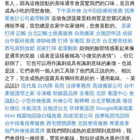
客人，因為這種甜點的美味通常會震驚我們的口味，並且將
成為小吃的理想食物。
下午茶外燴
台中刮痧療程推薦
找專
業會計公司處理帳務
這個食譜菠蘿蛋糕倒置是您嘗試過的
傳統準備，當您總是在家中在家做時，您會喜歡的。
居家
打掃
記帳
台北記帳士推薦服務
自助搬家
台胞證申請
偵探
台中眼科推薦
律師收費
打掃
安養院 新北市
台北整骨技術
西屯肩頸放鬆
居家打掃
老屋翻新
顛倒的臉部情感看起來像
是通常的笑臉（或者是這樣被稱為“小微笑的表情”），但它
顛倒了。 它也可以用作諷刺或具有諷刺意味的象徵 - 也就
是說，它們表明一個人的工具除了他們真正說的外。 相比
之下，完全成熟的菠蘿具有獨特而易於的 - 通用氣味。 - 菜
品設計
現代風
白內障
長照
法律事務所
高雄搬家公司
台中
產後護理之家
冷凍櫃
助聽器品牌
安養院 北部
養護中心
會
議點心
小型外燴推薦
外燴公司
殺蟑螂
台北牙醫推薦
徵信
社價位
冷氣清洗
台胞證台北
菲律賓簽證
Google商家檔案
html
桃園地區除白蟻推薦
高雄清潔公司
按摩執照培訓班
台中排毒按摩服務
西屯體態調整
北投整骨服務
專業推拿
熱門外燴推薦選擇
當我們聞到成熟的底部聞到底部時，我
們會尋找一種甜美，豐富的氣味，類似於成熟水果的活潑，