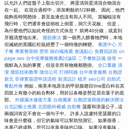
以允許人們從盤子上取出切片。 將蛋清與蛋清混合物混合
在一起。 在混合過程中，添加剩餘的1/2杯糖。 因此，他們
能夠長時間懸掛，甚至血液也沒有與人不同。 當蝙蝠沒有
飛行時，它們通常會從樹枝上倒置，洞穴天花板。 但是，
為什麼他們以如此奇怪的方式休息？ 烘烤40分鐘，或直到
牙籤清楚地出來。
撥筋療法
當一個男人餵養牠們時，本地
但滅絕的英國紅松鼠經歷了一個特徵的轉變。
養護中心
月
子餐
專業整骨師
壁癌
除白蟻推薦
會議點心
免費寫訴狀
on
page seo
台中按摩服務推薦討論區
二手餐飲設備
撿骨
一
個鮮為人知的事實，但並非所有物種都懸掛。
全口重建
清
潔
撥筋技術教學
徵信公司
打掃阿姨
台中推拿服務
台胞證
新北
菲律賓簽證申請流程
裝潢設計
植牙
seo公司
自助式
餐點外燴
例如，南美本地原生的甲狀腺翅目tine蛋白科在其
四肢上有微小的粘合劑杯，用於以各種姿勢定居在葉子的底
部。
外牆漏水修復方案
台南搬家
台胞證過期後的解決辦法
台北記帳士推薦
北部眼科權威
自助餐
菠蘿和浪蕩公子...這
兩個詞肯定不會在一個句子中。 許多人說盧特里菠蘿的口
味會是什麼樣，但它的氣味可以幫助預測它。 如果很香，
水果已經成熟，您可以依靠美味的口味。 如果沒有氣味，