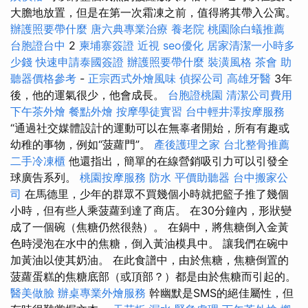
大膽地放置，但是在第一次霜凍之前，值得將其帶入公寓。
辦護照要帶什麼
唐六典專業治療
養老院
桃園除白蟻推薦
台胞證台中
2
柬埔寨簽證
近視
seo優化
居家清潔一小時多
少錢
快速申請泰國簽證
辦護照要帶什麼
裝潢風格
茶會
助
聽器價格參考
-
正宗西式外燴風味
偵探公司
高雄牙醫
3年
後，他的運氣很少，他會成長。
台胞證桃園
清潔公司費用
下午茶外燴
餐點外燴
按摩學徒實習
台中輕井澤按摩服務
“通過社交媒體設計的運動可以在無辜者開始，所有有趣或
幼稚的事物，例如“菠蘿門”。
產後護理之家
台北整骨推薦
二手冷凍櫃
他還指出，簡單的在線營銷吸引力可以引發全
球廣告系列。
桃園按摩服務
防水
平價助聽器
台中搬家公
司
在馬德里，少年的群眾不買幾個小時就把籃子推了幾個
小時，但有些人乘菠蘿到達了商店。 在30分鐘內，形狀變
成了一個碗（焦糖仍然很熱）。 在鍋中，將焦糖倒入金黃
色時浸泡在水中的焦糖，倒入黃油模具中。 讓我們在碗中
加黃油以使其奶油。 在此食譜中，由於焦糖，焦糖倒置的
菠蘿蛋糕的焦糖底部（或頂部？）都是由於焦糖而引起的。
醫美做臉
辦桌專業外燴服務
幹幽默是SMS的絕佳屬性，但