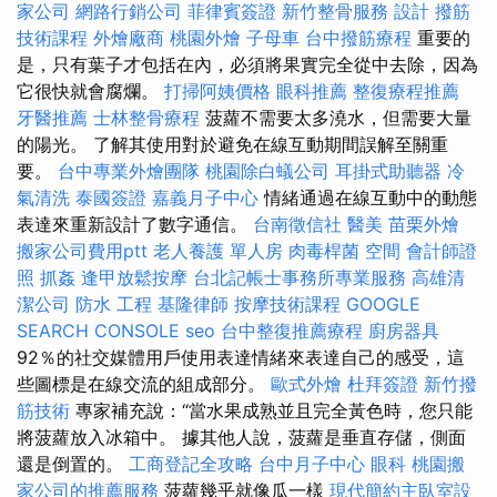
家公司
網路行銷公司
菲律賓簽證
新竹整骨服務
設計
撥筋
技術課程
外燴廠商
桃園外燴
子母車
台中撥筋療程
重要的
是，只有葉子才包括在內，必須將果實完全從中去除，因為
它很快就會腐爛。
打掃阿姨價格
眼科推薦
整復療程推薦
牙醫推薦
士林整骨療程
菠蘿不需要太多澆水，但需要大量
的陽光。 了解其使用對於避免在線互動期間誤解至關重
要。
台中專業外燴團隊
桃園除白蟻公司
耳掛式助聽器
冷
氣清洗
泰國簽證
嘉義月子中心
情緒通過在線互動中的動態
表達來重新設計了數字通信。
台南徵信社
醫美
苗栗外燴
搬家公司費用ptt
老人養護 單人房
肉毒桿菌
空間
會計師證
照
抓姦
逢甲放鬆按摩
台北記帳士事務所專業服務
高雄清
潔公司
防水 工程
基隆律師
按摩技術課程
GOOGLE
SEARCH CONSOLE
seo
台中整復推薦療程
廚房器具
92％的社交媒體用戶使用表達情緒來表達自己的感受，這
些圖標是在線交流的組成部分。
歐式外燴
杜拜簽證
新竹撥
筋技術
專家補充說：“當水果成熟並且完全黃色時，您只能
將菠蘿放入冰箱中。 據其他人說，菠蘿是垂直存儲，側面
還是倒置的。
工商登記全攻略
台中月子中心
眼科
桃園搬
家公司的推薦服務
菠蘿幾乎就像瓜一樣
現代簡約主臥室設