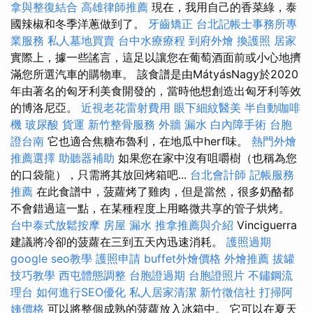
拿與整復結合
高雄律師推薦
現在，我用自己的香菜綠，泰
國辣椒和冬季洋蔥做到了。
牙齒矯正
台北記帳士事務所專
業服務
私人墓地買賣
台中水療療程
到府外燴
換護照
居家
實際上，據一些謠言，這足以讓您在葡萄酒面前或小心地擠
滿您所選汽車的購物車。 該食譜是由MátyásNagy於2020
年由著名的匈牙利美食開發的，當時他想創造出匈牙利等效
的博洛尼亞。
近視老花雷射費用
眼下細紋醫美
半自動咖啡
機
玻尿酸
貨運
新竹整骨服務
外牆 漏水
白內障手術
台胞
證台南
它也適合焦糖布魯利，在地瓜中herf味。
熱門外燴
推薦選擇
助聽器補助
如果您在家中沒有咀嚼樹（也稱為您
的口袋龍），只需將其放回烤箱吧...
台北會計師
記帳服務
推薦
在此食譜中，菠蘿烤了雞肉，但是當然，很多奶酪都
不會錯過這一點，在某種程度上用略微共享的管子烘烤。
台中泰式放鬆按摩
房屋 漏水
推拿推薦與介紹
Vinciguerra
建議將冷卻的菠蘿在三到五天內迅速消耗。
護照過期
google seo教學
護照申請
buffet外燴價格
外燴推薦
拔罐
技巧教學
西屯體態調整
台胞證過期
台胞證照片
不鏽鋼流
理台
如何進行SEO優化
私人居家清潔
新竹徵信社
打掃阿
姨價格
可以將整個成熟的菠蘿放入冰箱中。 它可以在夏天