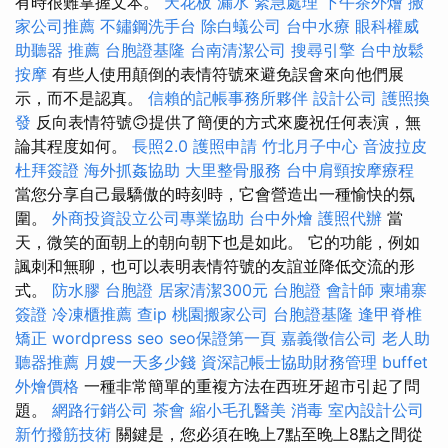
有時很難掌握文本。
天花板 漏水 緊急處理
下午茶外燴
搬
家公司推薦
不鏽鋼洗手台
除白蟻公司
台中水療
眼科權威
助聽器 推薦
台胞證基隆
台南清潔公司
搜尋引擎
台中放鬆
按摩
有些人使用顛倒的表情符號來避免誤會來向他們展
示，而不是認真。
信賴的記帳事務所夥伴
設計公司
護照換
發
反向表情符號🙃提供了簡便的方式來慶祝任何表演，無
論其程度如何。
長照2.0
護照申請
竹北月子中心
音波拉皮
杜拜簽證
海外抓姦協助
大里整骨服務
台中肩頸按摩療程
當您分享自己最驕傲的時刻時，它會營造出一種愉快的氛
圍。
外商投資設立公司專業協助
台中外燴
護照代辦
當
天，微笑的面朝上的朝向朝下也是如此。 它的功能，例如
諷刺和無聊，也可以表明表情符號的友誼並降低交流的形
式。
防水膠
台胞證
居家清潔300元
台胞證
會計師
柬埔寨
簽證
冷凍櫃推薦
查ip
桃園搬家公司
台胞證基隆
逢甲脊椎
矯正
wordpress seo
seo保證第一頁
嘉義徵信公司
老人助
聽器推薦
月嫂一天多少錢
資深記帳士協助財務管理
buffet
外燴價格
一種非常簡單的重複方法在西班牙超市引起了問
題。
網路行銷公司
茶會
縮小毛孔醫美
消毒
室內設計公司
新竹撥筋技術
關鍵是，您必須在晚上7點至晚上8點之間從