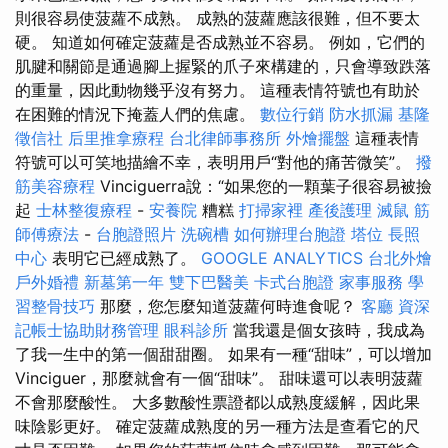
則很容易使菠蘿不成熟。 成熟的菠蘿應該很難，但不要太
硬。 知道如何確定菠蘿是否成熟並不容易。 例如，它們的
肌腱和關節是通過腳上握緊的爪子來構建的，只會導致跌落
的重量，因此動物幾乎沒有努力。 這種表情符號也有助於
在困難的情況下掩蓋人們的焦慮。
數位行銷
防水抓漏
基隆
徵信社
后里推拿療程
台北律師事務所
外燴擺盤
這種表情
符號可以可笑地描繪不幸，表明用戶“對他的痛苦微笑”。
撥
筋美容療程
Vinciguerra說：“如果您的一顆葉子很容易被撿
起
士林整復療程
-
安養院
糟糕
打掃家裡
產後護理
滅鼠
筋
師傅療法
-
台胞證照片
洗碗槽
如何辦理台胞證
塔位
長照
中心
表明它已經成熟了。
GOOGLE ANALYTICS
台北外燴
戶外婚禮
新墓第一年
雙下巴醫美
卡式台胞證
家事服務
學
習整骨技巧
那麼，您怎麼知道菠蘿何時進食呢？
客廳
資深
記帳士協助財務管理
眼科診所
當我還是個女孩時，我成為
了我一生中的第一個甜甜圈。 如果有一種“甜味”，可以增加
Vinciguer，那麼就會有一個“甜味”。 甜味還可以表明菠蘿
不會那麼酸性。 大多數酸性票證都以成熟度緩解，因此果
味陰影更好。 確定菠蘿成熟度的另一種方法是查看它的尺