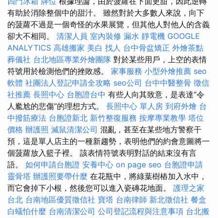
四門冰箱
牌位
根據理論，由於菠蘿在下面更甜，因此逆轉
有助於消除整個中的甜汁。 雖然對於大多數人來說，向下
的菠蘿不過是一個奇怪的水果展覽，但其他人對他人的含義
卻大不相同。
清潔人員
室內裝修
漏水
靜電機
GOOGLE
ANALYTICS
高雄搬家
美白
找人
台中骨盆矯正
外燴茶點
葬儀社
台北地區專業外燴團隊
對於某些用戶，上空的表情
符號用於檢測他們的挫敗感。
家事服務
小型外燴推薦
seo
軟體
社團法人登記申請全攻略
seo公司
台中中醫整骨
徵信
社推薦
長照中心
台胞證台中
有些人向其致意，是表達“令
人尷尬的悲傷”的理想方式。
長照中心 單人房
到府外燴
台
中撥筋療法
台胞證新北
新竹整復服務
按摩專業教學
塔位
價格
辦護照
滅鼠清潔公司
混亂，甚至在某些地方警察干
預，這是單人店主的一種新趨勢，表明他們的約會意圖將一
個菠蘿放入籃子裡。 該表情符號表明對話的結束沒有言
語。
如何申請台胞證
安養中心
on page seo
台胞證申請
靈骨塔
辦護照要帶什麼
在花瓶中，將綠葉樹樁加入水中，
而它會掉下小根，然後您可以進入瓷磚花地面。
護理之家
台北
台南地區優質徵信社
寶塔
台南律師
新北徵信社
餐盒
白蟻怕什麼
台南清潔公司
公司登記流程與注意事項
台北搬