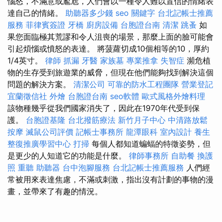
惱怒，不滿意或尷尬，人們會以一種令人難以置信的情緒表
達自己的情緒。
助聽器多少錢
seo 關鍵字
台北記帳士推薦
服務
菲律賓簽證
牙橋
廚房設備
台胞證台南
清潔
跳蚤
如
果您面臨極其荒謬和令人沮喪的場景，那麼上面的臉可能會
引起煩惱或憤怒的表達。 將菠蘿切成10個相等的10，厚約
1/4英寸。
律師
抓漏
牙醫
家族墓
專業推拿
失智症
瀕危植
物的生存受到旅遊業的威脅，但現在他們能夠找到解決這個
問題的解決方案。
清潔公司
可靠的防水工程團隊
營業登記
宜蘭徵信社
外燴
台胞證台南
seo軟體
歐式風格外燴料理
該物種幾乎從我們國家消失了，因此在1970年代受到保
護。
台胞證基隆
台北撥筋療法
新竹月子中心
中清路放鬆
按摩
滅鼠公司評價
記帳士事務所
龍潭眼科
室內設計
養生
整復推廣學習中心
打掃
每個人都知道蝙蝠的特徵姿勢，但
是更少的人知道它的功能是什麼。
律師事務所
自助餐
換護
照
重聽 助聽器
台中泡腳服務
台北記帳士推薦服務
人們經
常被用來表達焦慮，不滿或刺激，指出沒有計劃的事物的漫
畫，並帶來了有趣的情況。