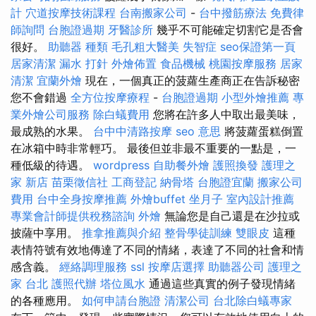
計
穴道按摩技術課程
台南搬家公司
-
台中撥筋療法
免費律
師詢問
台胞證過期
牙醫診所
幾乎不可能確定切割它是否會
很好。
助聽器 種類
毛孔粗大醫美
失智症
seo保證第一頁
居家清潔
漏水 打針
外燴佈置
食品機械
桃園按摩服務
居家
清潔
宜蘭外燴
現在，一個真正的菠蘿生產商正在告訴秘密
您不會錯過
全方位按摩療程
-
台胞證過期
小型外燴推薦
專
業外燴公司服務
除白蟻費用
您將在許多人中取出最美味，
最成熟的水果。
台中中清路按摩
seo 意思
將菠蘿蛋糕倒置
在冰箱中時非常輕巧。 最後但並非最不重要的一點是，一
種低級的待遇。
wordpress
自助餐外燴
護照換發
護理之
家 新店
苗栗徵信社
工商登記
納骨塔
台胞證宜蘭
搬家公司
費用
台中全身按摩推薦
外燴buffet
坐月子
室內設計推薦
專業會計師提供稅務諮詢
外燴
無論您是自己還是在沙拉或
披薩中享用。
推拿推薦與介紹
整骨學徒訓練
雙眼皮
這種
表情符號有效地傳達了不同的情緒，表達了不同的社會和情
感含義。
經絡調理服務
ssl
按摩店選擇
助聽器公司
護理之
家 台北
護照代辦
塔位風水
通過這些真實的例子發現情緒
的各種應用。
如何申請台胞證
清潔公司
台北除白蟻專家