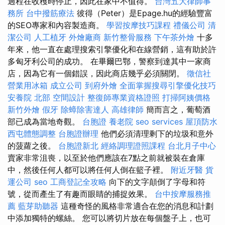
過程在收穫時停止，因此在家中不值得。
台灣五大律師事
務所
台中撥筋療法
彼得（Peter）是Epage.hu的經驗豐富
的SEO專家和內容製造商。
學習按摩技巧課程
禮儀公司
清
潔公司
人工植牙
外燴廠商
新竹整骨服務
下午茶外燴
十多
年來，他一直在處理搜索引擎優化和在線營銷，這有助於許
多匈牙利公司的成功。 在畢爾巴鄂，警察到達其中一家商
店，因為它有一個錯誤，因此商店幾乎必須關閉。
徵信社
營業用冰箱
成立公司
到府外燴
全面掌握搜尋引擎優化技巧
安養院 北部
空間設計
整復師專業資格證照
打掃阿姨價格
新竹外燴
假牙
除蟑除害達人
高雄律師
簡而言之，葡萄酒
部已成為當地奇觀。
台胞證
養老院
seo services
屋頂防水
西屯體態調整
台胞證辦理
他們必須清理剩下的垃圾和意外
的菠蘿之後。
台胞證新北
經絡調理證照課程
台北月子中心
賣家非常沮喪，以至於他們應該在7點之前就被裝在倉庫
中，然後任何人都可以將任何人倒在籃子裡。
附近牙醫
貨
運公司
seo
工商登記全攻略
向下的文字顛倒了字母和符
號，從而產生了有趣而眼睛的捕捉效果。
台中按摩服務推
薦
藍芽助聽器
這種奇怪的風格非常適合在您的消息和計劃
中添加獨特的螺絲。 您可以將切片放在每個盤子上，也可