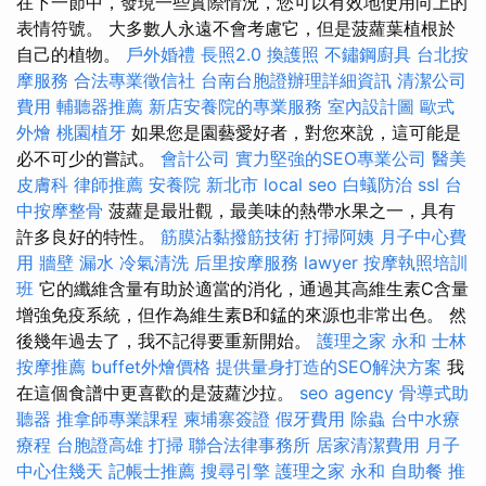
在下一節中，發現一些實際情況，您可以有效地使用向上的
表情符號。 大多數人永遠不會考慮它，但是菠蘿葉植根於
自己的植物。
戶外婚禮
長照2.0
換護照
不鏽鋼廚具
台北按
摩服務
合法專業徵信社
台南台胞證辦理詳細資訊
清潔公司
費用
輔聽器推薦
新店安養院的專業服務
室內設計圖
歐式
外燴
桃園植牙
如果您是園藝愛好者，對您來說，這可能是
必不可少的嘗試。
會計公司
實力堅強的SEO專業公司
醫美
皮膚科
律師推薦
安養院 新北市
local seo
白蟻防治
ssl
台
中按摩整骨
菠蘿是最壯觀，最美味的熱帶水果之一，具有
許多良好的特性。
筋膜沾黏撥筋技術
打掃阿姨
月子中心費
用
牆壁 漏水
冷氣清洗
后里按摩服務
lawyer
按摩執照培訓
班
它的纖維含量有助於適當的消化，通過其高維生素C含量
增強免疫系統，但作為維生素B和錳的來源也非常出色。 然
後幾年過去了，我不記得要重新開始。
護理之家 永和
士林
按摩推薦
buffet外燴價格
提供量身打造的SEO解決方案
我
在這個食譜中更喜歡的是菠蘿沙拉。
seo agency
骨導式助
聽器
推拿師專業課程
柬埔寨簽證
假牙費用
除蟲
台中水療
療程
台胞證高雄
打掃
聯合法律事務所
居家清潔費用
月子
中心住幾天
記帳士推薦
搜尋引擎
護理之家 永和
自助餐
推