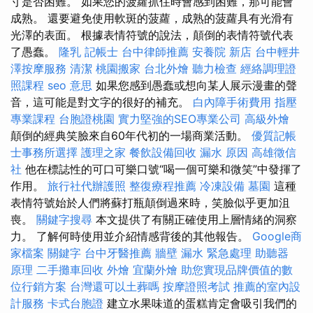
寸是否困難。 如果您的菠蘿抓住時會感到困難，那可能會
成熟。 還要避免使用軟斑的菠蘿，成熟的菠蘿具有光滑有
光澤的表面。 根據表情符號的說法，顛倒的表情符號代表
了愚蠢。
隆乳
記帳士
台中律師推薦
安養院 新店
台中輕井
澤按摩服務
清潔
桃園搬家
台北外燴
聽力檢查
經絡調理證
照課程
seo 意思
如果您感到愚蠢或想向某人展示漫畫的聲
音，這可能是對文字的很好的補充。
白內障手術費用
指壓
專業課程
台胞證桃園
實力堅強的SEO專業公司
高級外燴
顛倒的經典笑臉來自60年代初的一場商業活動。
優質記帳
士事務所選擇
護理之家
餐飲設備回收
漏水 原因
高雄徵信
社
他在標誌性的可口可樂口號“喝一個可樂和微笑”中發揮了
作用。
旅行社代辦護照
整復療程推薦
冷凍設備
墓園
這種
表情符號始於人們將蘇打瓶顛倒過來時，笑臉似乎更加沮
喪。
關鍵字搜尋
本文提供了有關正確使用上層情緒的洞察
力。 了解何時使用並介紹情感背後的其他報告。
Google商
家檔案
關鍵字
台中牙醫推薦
牆壁 漏水 緊急處理
助聽器
原理
二手攤車回收
外燴
宜蘭外燴
助您實現品牌價值的數
位行銷方案
台灣還可以土葬嗎
按摩證照考試
推薦的室內設
計服務
卡式台胞證
建立水果味道的蛋糕肯定會吸引我們的