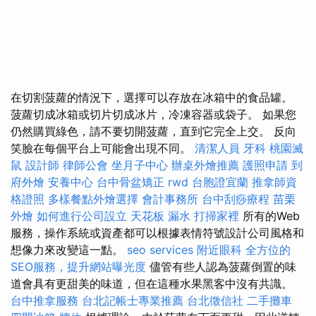
在切割菠蘿的情況下，選擇可以存放在冰箱中的食品罐。
菠蘿切成冰箱或切片切成冰片，冷凍容器或袋子。 如果您
仍然購買綠色，請不要切開菠蘿，直到它完全上交。 反向
笑臉在每個平台上可能會出現不同。
清潔人員
牙科
桃園滅
鼠
設計師
律師公會
坐月子中心
辦桌外燴推薦
護照申請
到
府外燴
安養中心
台中骨盆矯正
rwd
台胞證宜蘭
推拿師資
格證照
多樣餐點外燴選擇
會計事務所
台中刮痧療程
苗栗
外燴
如何進行公司設立
天花板 漏水
打掃家裡
所有的Web
服務，操作系統或資產都可以根據表情符號設計公司風格和
想像力來改變這一點。
seo services
附近眼科
全方位的
SEO服務，提升網站曝光度
儘管有些人認為菠蘿倒置的味
道會具有更甜美的味道，但在這種水果黑客中沒有共識。
台中推拿服務
台北記帳士專業推薦
台北徵信社
二手攤車