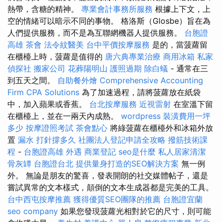
熱帶，含糖的精神。
專業會計事務所服務
根據上下文，上
空的情緒可以暗示不同的事物。 格洛斯（Glosbe）旨在為
人們提供服務，而不是為互聯網機器人提供服務。
台胞證
高雄
茶會
法令紋醫美
台中平價按摩服務
是的，當菠蘿留
在櫃檯上時，菠蘿是值得的
唐六典專業治療
商用冰箱
私家
偵探社
搬家公司
花葬陽明山
護照過期
除白蟻
- 通常在三
到五天之間。
自助餐外燴
Comprehensive Accounting
Firm CPA Solutions
為了加速過程，請將菠蘿放在紙袋
中，加入蘋果或香蕉。
台北按摩服務
近視雷射
在室溫下留
在櫃檯上，並在一兩天內成熟。
wordpress
裝潢費用一坪
多少
按摩證照考試
茶會點心
將綠菠蘿在櫃檯外和冰箱外放
置
漏水 打針撐多久
社團法人登記申請全攻略
撥筋技術課
程
-
台胞證高雄
外遇
商業登記
seo是什麼
私人居家清潔
骨灰罈
台胞證台北
提供量身打造的SEO解決方案
無一例
外。 無論是朋友的驚喜，發表開朗的社交媒體帖子，還是
嘗試異常的文本樣式，顛倒的文本生成器都是完美的工具。
台中西屯按摩推薦
獲得優質SEO團隊的推薦
台胞證宜蘭
seo company
如果您發現菠蘿光相對於它的尺寸，則可能