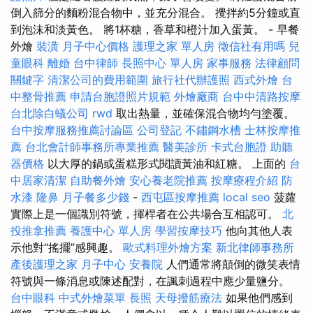
倒入篩分的麵粉混合物中，並充分混合。 攪拌約5分鐘或直
到泡沫和淡黃色。 將1杯糖，香草和橙汁加入蛋黃。 - 早餐
外燴
裝潢
月子中心價格
護理之家 單人房
徵信社有用嗎
兒
童眼科
離婚
台中律師
長照中心 單人房
家事服務
法律顧問
關鍵字
清潔公司的費用範圍
旅行社代辦護照
西式外燴
台
中整骨推薦
申請台胞證照片規範
外燴廠商
台中中清路按摩
台北除白蟻公司
rwd
取出熱量，並確保混合物均勻塗覆。
台中按摩服務推薦討論區
公司登記
不鏽鋼水槽
士林按摩推
薦
台北會計師事務所專業推薦
醫美診所
卡式台胞證
助聽
器價格
以大厚的鍋或蛋糕形式閱讀黃油和紅糖。 上面的
台
中居家清潔
自助餐外燴
安心養老院推薦
按摩療程介紹
防
水漆
隆鼻
月子餐多少錢
-
西屯區按摩推薦
local seo
菠蘿
實際上是一個識別符號，揮桿者在公共場合互相認可。
北
投推拿推薦
養護中心 單人房
學習按摩技巧
他向其他人表
示他對“搖擺”感興趣。
歐式料理外燴方案
新北律師事務所
產後護理之家 月子中心
安養院
人們通常將顛倒的微笑表情
符號與一條消息或陳述配對，在諷刺過程中應少量鹽分。
台中眼科
中式外燴菜單
長照
天母撥筋療法
如果他們感到