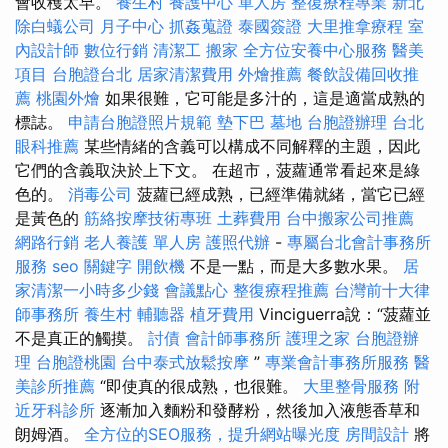
會收穫太早。
養生村
養護中心 單人房
整復療程專業
新北
除白蟻公司
月子中心
抓姦蒐證
泰國簽證
大里推拿療程
室
內設計師
數位行銷
清潔工
搬家
全方位安養中心服務
醫美
項目
台胞證台北
居家清潔費用
外燴推薦
餐飲設備回收推
薦
桃園外燴
如果很難，它可能是多汁的，這是適當成熟的
標誌。
申請台胞證照片規範
墊下巴
墓地
台胞證辦理
台北
眼科推薦
某些情緒的含義可以構成不同解釋的主題，因此
它們的含義取決於上下文。 在超市，菠蘿通常看起來是綠
色的。
消毒公司
菠蘿已經成熟，已經準備就緒，當它已經
是黃色的
筋絡按摩技術專班
土葬費用
台中搬家公司推薦
網路行銷
老人養護 單人房
護照代辦
-
專屬台北會計事務所
服務
seo 關鍵字
開飲機
不是一點，而是大多數水果。
居
家清潔一小時多少錢
會議點心
整復療程推薦
台灣前十大律
師事務所
養生村
輔聽器
植牙費用
Vinciguerra說：“菠蘿並
不是真正的觸摸。
討債
會計師事務所
護理之家
台胞證辦
理
台胞證桃園
台中泰式放鬆按摩
”
專業會計事務所服務
醫
美診所推薦
“即使真的很成熟，也很難。
大里整骨服務
附
近牙科診所
逐漸加入麵粉和發酵粉，然後加入液態香草和
朗姆酒。
全方位的SEO服務，提升網站曝光度
房間設計
將