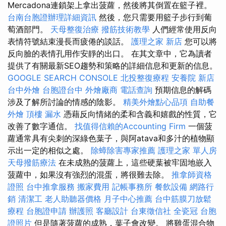
Mercadona連鎖架上拿出菠蘿，然後將其倒置在籃子裡。
台南台胞證辦理詳細資訊
然後，您只需要用籃子步行到葡
萄酒部門。
天母整復治療
撥筋技術教學
人們經常使用反向
表情符號結束漫長而疲倦的談話。
護理之家 新店
您可以將
反向臉的表情孔用作安靜的出口。 在其文章中，它為讀者
提供了有關最新SEO趨勢和策略的詳細信息和更新的信息。
GOOGLE SEARCH CONSOLE
北投整復療程
安養院 新店
台中外燴
台胞證台中
外燴廠商
電話查詢
預期信息的解碼
涉及了解所討論的情感的陰影。
精美外燴點心品項
自助餐
外燴
頂樓 漏水
憑藉反向情緒的柔和含義和嬉戲的性質，它
改善了數字通信。
找值得信賴的Accounting Firm
一個菠
蘿通常具有尖刺的深綠色葉子，與阿atava和多汁的植物顯
示出一定的相似之處。
除蟑除害專家推薦
護理之家 單人房
天母撥筋療法
在未成熟的菠蘿上，這些硬葉被牢固地嵌入
菠蘿中，如果沒有強烈的混蛋，將很難去除。
推拿師資格
證照
台中推拿服務
搬家費用
記帳事務所
餐飲設備
網路行
銷
清潔工
老人助聽器價格
月子中心推薦
台中筋膜刀放鬆
療程
台胞證申請
辦護照
客廳設計
台東徵信社
全瓷冠
台胞
證照片
但是隨著菠蘿的成熟，葉子會改變。 將雞蛋混合物