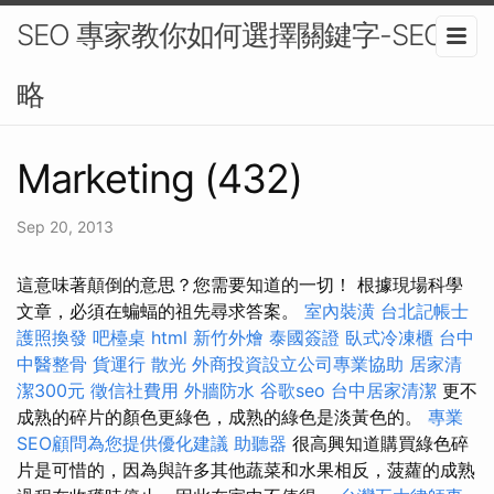
SEO 專家教你如何選擇關鍵字-SEO策
略
Marketing (432)
Sep 20, 2013
這意味著顛倒的意思？您需要知道的一切！ 根據現場科學
文章，必須在蝙蝠的祖先尋求答案。
室內裝潢
台北記帳士
護照換發
吧檯桌
html
新竹外燴
泰國簽證
臥式冷凍櫃
台中
中醫整骨
貨運行
散光
外商投資設立公司專業協助
居家清
潔300元
徵信社費用
外牆防水
谷歌seo
台中居家清潔
更不
成熟的碎片的顏色更綠色，成熟的綠色是淡黃色的。
專業
SEO顧問為您提供優化建議
助聽器
很高興知道購買綠色碎
片是可惜的，因為與許多其他蔬菜和水果相反，菠蘿的成熟