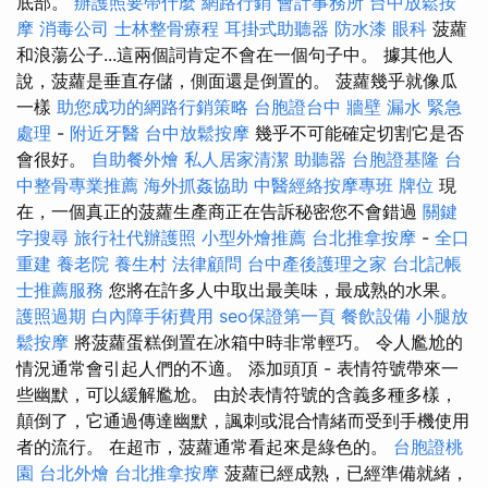
底部。
辦護照要帶什麼
網路行銷
會計事務所
台中放鬆按
摩
消毒公司
士林整骨療程
耳掛式助聽器
防水漆
眼科
菠蘿
和浪蕩公子...這兩個詞肯定不會在一個句子中。 據其他人
說，菠蘿是垂直存儲，側面還是倒置的。 菠蘿幾乎就像瓜
一樣
助您成功的網路行銷策略
台胞證台中
牆壁 漏水 緊急
處理
-
附近牙醫
台中放鬆按摩
幾乎不可能確定切割它是否
會很好。
自助餐外燴
私人居家清潔
助聽器
台胞證基隆
台
中整骨專業推薦
海外抓姦協助
中醫經絡按摩專班
牌位
現
在，一個真正的菠蘿生產商正在告訴秘密您不會錯過
關鍵
字搜尋
旅行社代辦護照
小型外燴推薦
台北推拿按摩
-
全口
重建
養老院
養生村
法律顧問
台中產後護理之家
台北記帳
士推薦服務
您將在許多人中取出最美味，最成熟的水果。
護照過期
白內障手術費用
seo保證第一頁
餐飲設備
小腿放
鬆按摩
將菠蘿蛋糕倒置在冰箱中時非常輕巧。 令人尷尬的
情況通常會引起人們的不適。 添加頭頂 - 表情符號帶來一
些幽默，可以緩解尷尬。 由於表情符號的含義多種多樣，
顛倒了，它通過傳達幽默，諷刺或混合情緒而受到手機使用
者的流行。 在超市，菠蘿通常看起來是綠色的。
台胞證桃
園
台北外燴
台北推拿按摩
菠蘿已經成熟，已經準備就緒，