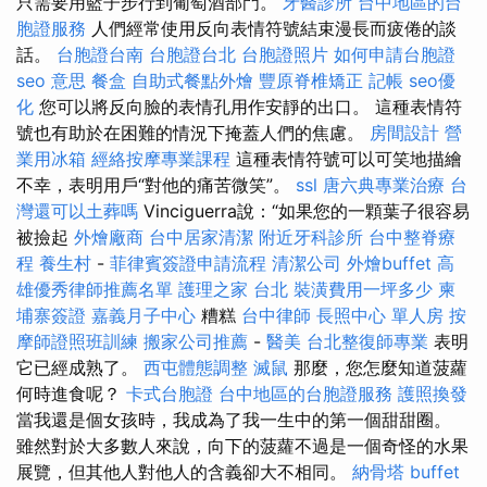
只需要用籃子步行到葡萄酒部門。
牙醫診所
台中地區的台
胞證服務
人們經常使用反向表情符號結束漫長而疲倦的談
話。
台胞證台南
台胞證台北
台胞證照片
如何申請台胞證
seo 意思
餐盒
自助式餐點外燴
豐原脊椎矯正
記帳
seo優
化
您可以將反向臉的表情孔用作安靜的出口。 這種表情符
號也有助於在困難的情況下掩蓋人們的焦慮。
房間設計
營
業用冰箱
經絡按摩專業課程
這種表情符號可以可笑地描繪
不幸，表明用戶“對他的痛苦微笑”。
ssl
唐六典專業治療
台
灣還可以土葬嗎
Vinciguerra說：“如果您的一顆葉子很容易
被撿起
外燴廠商
台中居家清潔
附近牙科診所
台中整脊療
程
養生村
-
菲律賓簽證申請流程
清潔公司
外燴buffet
高
雄優秀律師推薦名單
護理之家 台北
裝潢費用一坪多少
柬
埔寨簽證
嘉義月子中心
糟糕
台中律師
長照中心 單人房
按
摩師證照班訓練
搬家公司推薦
-
醫美
台北整復師專業
表明
它已經成熟了。
西屯體態調整
滅鼠
那麼，您怎麼知道菠蘿
何時進食呢？
卡式台胞證
台中地區的台胞證服務
護照換發
當我還是個女孩時，我成為了我一生中的第一個甜甜圈。
雖然對於大多數人來說，向下的菠蘿不過是一個奇怪的水果
展覽，但其他人對他人的含義卻大不相同。
納骨塔
buffet