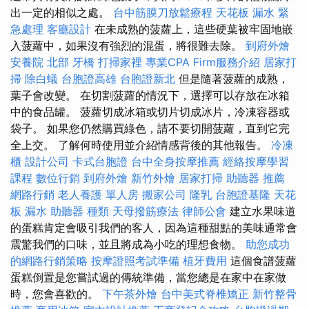
出一定的相似之處。
台中筋膜刀放鬆療程
天花板 漏水 緊
急處理
客廳設計
在未成熟的菠蘿上，這些硬葉被牢固地嵌
入菠蘿中，如果沒有強烈的混蛋，將很難去除。
到府外燴
安養院 北部
牙橋
打掃家裡
專業CPA Firm服務介紹
居家打
掃
除白蟻
台胞證高雄
台胞證新北
但是隨著菠蘿的成熟，
葉子會改變。 在切割菠蘿的情況下，選擇可以存放在冰箱
中的食品罐。 菠蘿切成冰箱或切片切成冰片，冷凍容器或
袋子。 如果您仍然購買綠色，請不要切開菠蘿，直到它完
全上交。 了解何時使用並介紹情感背後的其他報告。
冷凍
櫃
設計公司
卡式台胞證
台中全身按摩推薦
經絡按摩學習
課程
數位行銷
到府外燴
新竹外燴
居家打掃
助聽器 推薦
網路行銷
老人養護 單人房
搬家公司
隆乳
台胞證基隆
天花
板 漏水
助聽器 種類
天母撥筋療法
律師公會
建立水果味道
的蛋糕肯定會吸引我們的客人，因為這種甜點的美味通常會
震驚我們的口味，並且將成為小吃的理想食物。
助您成功
的網路行銷策略
按摩證照考試準備
植牙費用
這個食譜菠蘿
蛋糕倒置是您嘗試過的傳統準備，當您總是在家中在家做
時，您會喜歡的。
下午茶外燴
台中美式脊椎矯正
新竹整骨