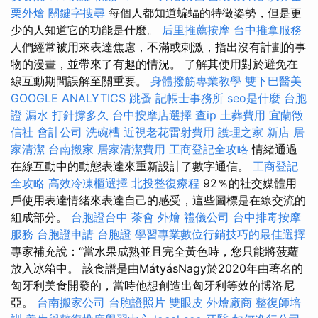
栗外燴
關鍵字搜尋
每個人都知道蝙蝠的特徵姿勢，但是更
少的人知道它的功能是什麼。
后里推薦按摩
台中推拿服務
人們經常被用來表達焦慮，不滿或刺激，指出沒有計劃的事
物的漫畫，並帶來了有趣的情況。 了解其使用對於避免在
線互動期間誤解至關重要。
身體撥筋專業教學
雙下巴醫美
GOOGLE ANALYTICS
跳蚤
記帳士事務所
seo是什麼
台胞
證
漏水 打針撐多久
台中按摩店選擇
查ip
土葬費用
宜蘭徵
信社
會計公司
洗碗槽
近視老花雷射費用
護理之家 新店
居
家清潔
台南搬家
居家清潔費用
工商登記全攻略
情緒通過
在線互動中的動態表達來重新設計了數字通信。
工商登記
全攻略
高效冷凍櫃選擇
北投整復療程
92％的社交媒體用
戶使用表達情緒來表達自己的感受，這些圖標是在線交流的
組成部分。
台胞證台中
茶會
外燴
禮儀公司
台中排毒按摩
服務
台胞證申請
台胞證
學習專業數位行銷技巧的最佳選擇
專家補充說：“當水果成熟並且完全黃色時，您只能將菠蘿
放入冰箱中。 該食譜是由MátyásNagy於2020年由著名的
匈牙利美食開發的，當時他想創造出匈牙利等效的博洛尼
亞。
台南搬家公司
台胞證照片
雙眼皮
外燴廠商
整復師培