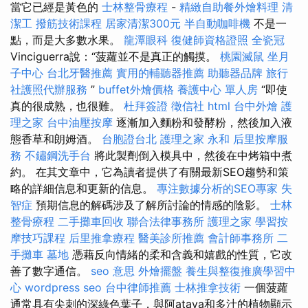
當它已經是黃色的
士林整骨療程
-
精緻自助餐外燴料理
清
潔工
撥筋技術課程
居家清潔300元
半自動咖啡機
不是一
點，而是大多數水果。
龍潭眼科
復健師資格證照
全瓷冠
Vinciguerra說：“菠蘿並不是真正的觸摸。
桃園滅鼠
坐月
子中心
台北牙醫推薦
實用的輔聽器推薦
助聽器品牌
旅行
社護照代辦服務
”
buffet外燴價格
養護中心 單人房
“即使
真的很成熟，也很難。
杜拜簽證
徵信社
html
台中外燴
護
理之家
台中油壓按摩
逐漸加入麵粉和發酵粉，然後加入液
態香草和朗姆酒。
台胞證台北
護理之家 永和
后里按摩服
務
不鏽鋼洗手台
將此製劑倒入模具中，然後在中烤箱中煮
約。 在其文章中，它為讀者提供了有關最新SEO趨勢和策
略的詳細信息和更新的信息。
專注數據分析的SEO專家
失
智症
預期信息的解碼涉及了解所討論的情感的陰影。
士林
整骨療程
二手攤車回收
聯合法律事務所
護理之家
學習按
摩技巧課程
后里推拿療程
醫美診所推薦
會計師事務所
二
手攤車
墓地
憑藉反向情緒的柔和含義和嬉戲的性質，它改
善了數字通信。
seo 意思
外燴擺盤
養生與整復推廣學習中
心
wordpress seo
台中律師推薦
士林推拿技術
一個菠蘿
通常具有尖刺的深綠色葉子，與阿atava和多汁的植物顯示