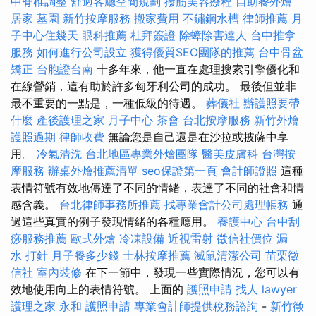
中脊椎調整
舒適客廳空間規劃
撥筋美容療程
自助餐外燴
居家
墓園
新竹按摩服務
搬家費用
不鏽鋼水槽
律師推薦
月
子中心住幾天
眼科推薦
杜拜簽證
除蟑除害達人
台中推拿
服務
如何進行公司設立
獲得優質SEO團隊的推薦
台中骨盆
矯正
台胞證台南
十多年來，他一直在處理搜索引擎優化和
在線營銷，這有助於許多匈牙利公司的成功。 最後但並非
最不重要的一點是，一種低級的待遇。
葬儀社
辦護照要帶
什麼
產後護理之家 月子中心
茶會
台北按摩服務
新竹外燴
護照過期
律師收費
無論您是自己還是在沙拉或披薩中享
用。
冷氣清洗
台北地區專業外燴團隊
醫美皮膚科
台灣按
摩服務
辦桌外燴推薦清單
seo保證第一頁
會計師證照
這種
表情符號有效地傳達了不同的情緒，表達了不同的社會和情
感含義。
台北律師事務所推薦
找專業會計公司處理帳務
通
過這些真實的例子發現情緒的各種應用。
養護中心
台中刮
痧服務推薦
歐式外燴
冷凍設備
近視雷射
徵信社價位
漏
水 打針
月子餐多少錢
士林按摩推薦
滅鼠清潔公司
苗栗徵
信社
室內裝修
在下一節中，發現一些實際情況，您可以有
效地使用向上的表情符號。 上面的
護照申請
找人
lawyer
護理之家 永和
護照申請
專業會計師提供稅務諮詢
-
新竹徵