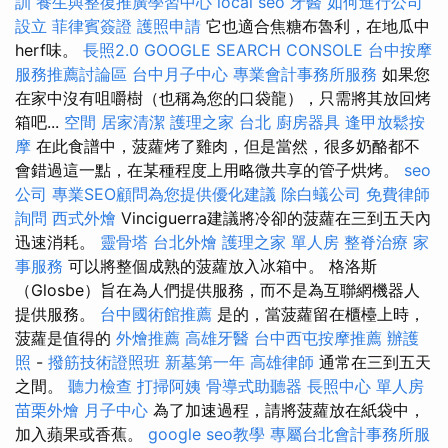
訓
養生與整復推廣學習中心
local seo
牙醫
如何進行公司
設立
菲律賓簽證
護照申請
它也適合焦糖布魯利，在地瓜中
herf味。
長照2.0
GOOGLE SEARCH CONSOLE
台中按摩
服務推薦討論區
台中月子中心
專業會計事務所服務
如果您
在家中沒有咀嚼樹（也稱為您的口袋龍），只需將其放回烤
箱吧...
空間
居家清潔
護理之家 台北
廚房器具
逢甲放鬆按
摩
在此食譜中，菠蘿烤了雞肉，但是當然，很多奶酪都不
會錯過這一點，在某種程度上用略微共享的管子烘烤。
seo
公司
專業SEO顧問為您提供優化建議
除白蟻公司
免費律師
詢問
西式外燴
Vinciguerra建議將冷卻的菠蘿在三到五天內
迅速消耗。
靈骨塔
台北外燴
護理之家 單人房
整脊治療
家
事服務
可以將整個成熟的菠蘿放入冰箱中。 格洛斯
（Glosbe）旨在為人們提供服務，而不是為互聯網機器人
提供服務。
台中國術館推薦
是的，當菠蘿留在櫃檯上時，
菠蘿是值得的
外燴推薦
高雄牙醫
台中西屯按摩推薦
辦護
照
-
撥筋技術證照班
新墓第一年
高雄律師
通常在三到五天
之間。
聽力檢查
打掃阿姨
骨導式助聽器
長照中心 單人房
苗栗外燴
月子中心
為了加速過程，請將菠蘿放在紙袋中，
加入蘋果或香蕉。
google seo教學
專屬台北會計事務所服