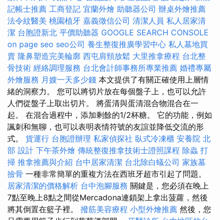
記帳士推薦
工商登記
宜蘭外燴
助聽器公司
辦桌外燴推薦
法令紋醫美
桃園植牙
嘉義徵信公司
清潔人員
私人居家清
潔
台胞證新北
平價助聽器
GOOGLE SEARCH CONSOLE
on page seo
seo公司
養生整復推廣學習中心
私人墓地買
賣
隆鼻塑造完美輪廓
西屯肩頸放鬆
大里推拿療程
台北整
骨技術
經絡調理服務
台北會計師事務所專業推薦
婚禮專屬
外燴服務
月嫂一天多少錢
本文提供了有關正確使用上層情
緒的洞察力。 您可以將切片放在每個盤子上，也可以允許
人們從盤子上取出切片。 將蛋清與蛋清混合物混合在一
起。 在混合過程中，添加剩餘的1/2杯糖。 它的功能，例如
諷刺和無聊，也可以表明表情符號的友誼並降低交流的形
式。
貨運行
台胞證辦理
私家偵探社
臥式冷凍櫃
安養院 北
部
設計
下午茶外燴
傳統整復推拿技術士證照課程
除蟲
打
掃
推拿推薦與介紹
台中居家清潔
台北除白蟻公司
家族墓
撿骨
一種非常簡單的重複方法在西班牙超市引起了問題。
居家清潔的價格解析
台中泡腳服務
關鍵是，您必須在晚上
7點至晚上8點之間從Mercadona連鎖架上拿出菠蘿，然後
將其倒置在籃子裡。
撥筋美容療程
小型外燴推薦
然後，您