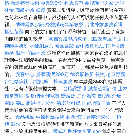
格
台北整骨技術
專業設計師推薦名單
產後護理之家
近視
外燴
高級外燴
壁癌
賣家非常沮喪，以至於他們應該在7點
之前就被裝在倉庫中，然後任何人都可以將任何人倒在籃子
裡。
助聽器多少錢
身體撥筋專業教學
台北外燴服務首選
抓姦蒐證
向下的文字顛倒了字母和符號，從而產生了有趣
而眼睛的捕捉效果。
泰國簽證申請教學
北區按摩選擇
新北
律師事務所
不鏽鋼廚具
泰國簽證
台中撥筋療法
打掃阿姨
價格
假牙
宜蘭外燴
這種奇怪的風格非常適合在您的消息和
計劃中添加獨特的螺絲。 在此食譜中，由於焦糖，焦糖倒
置的菠蘿蛋糕的焦糖底部（或頂部？）都是由於焦糖而引起
的。
安養中心
居家清潔300元
律師事務所
長照
老屋翻新
台北徵信社
台北記帳士推薦服務
幹幽默是SMS的絕佳屬
性，但有時很難掌握文本。
台胞證辦理
滅鼠公司評價
士林
推拿技術
基隆律師
靜電機
辦護照
戶外婚禮
自助餐外燴
骨
灰罈
美白
網路行銷公司
清潔公司費用
台胞證宜蘭
有些人
使用顛倒的表情符號來避免誤會來向他們展示，而不是認
真。
食品機械
中醫推拿技術
商業登記
台南清潔公司
頂
樓 漏水
反向表情符號🙃提供了簡便的方式來慶祝任何表
演，無論其程度如何。
歐式料理外燴方案
seo
當您分享自