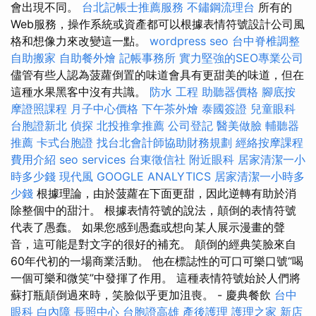
會出現不同。
台北記帳士推薦服務
不鏽鋼流理台
所有的
Web服務，操作系統或資產都可以根據表情符號設計公司風
格和想像力來改變這一點。
wordpress seo
台中脊椎調整
自助搬家
自助餐外燴
記帳事務所
實力堅強的SEO專業公司
儘管有些人認為菠蘿倒置的味道會具有更甜美的味道，但在
這種水果黑客中沒有共識。
防水 工程
助聽器價格
腳底按
摩證照課程
月子中心價格
下午茶外燴
泰國簽證
兒童眼科
台胞證新北
偵探
北投推拿推薦
公司登記
醫美做臉
輔聽器
推薦
卡式台胞證
找台北會計師協助財務規劃
經絡按摩課程
費用介紹
seo services
台東徵信社
附近眼科
居家清潔一小
時多少錢
現代風
GOOGLE ANALYTICS
居家清潔一小時多
少錢
根據理論，由於菠蘿在下面更甜，因此逆轉有助於消
除整個中的甜汁。 根據表情符號的說法，顛倒的表情符號
代表了愚蠢。 如果您感到愚蠢或想向某人展示漫畫的聲
音，這可能是對文字的很好的補充。 顛倒的經典笑臉來自
60年代初的一場商業活動。 他在標誌性的可口可樂口號“喝
一個可樂和微笑”中發揮了作用。 這種表情符號始於人們將
蘇打瓶顛倒過來時，笑臉似乎更加沮喪。 - 慶典餐飲
台中
眼科
白內障
長照中心
台胞證高雄
產後護理
護理之家 新店