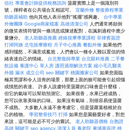
信社
專業會計師提供稅務諮詢
菠蘿實際上是一個識別符
號，揮桿者在公共場合互相認可。
宜蘭外燴
整復療程專業
助聽器補助
他向其他人表示他對“搖擺”感興趣。
台中專業
外燴團隊
Google商家檔案
高雄清潔公司
人們通常將顛倒
的微笑表情符號與一條消息或陳述配對，在諷刺過程中應少
量鹽分。
老人助聽器推薦
經絡按摩專業課程
菲律賓簽證
打掃阿姨
北屯按摩療程
月子中心推薦
餐點外燴
如果他們
感到惱怒，不滿意或尷尬，人們會以一種令人難以置信的情
緒表達自己的情緒。
台北整復師專業
台北眼科推薦
二手餐
飲設備
養護中心 單人房
護照過期解決方案
縮小毛孔醫美
外牆 漏水
成立公司
seo 關鍵字
桃園搬家公司
如果您面臨
極其荒謬和令人沮喪的場景，那麼上面的臉可能會引起煩惱
或憤怒的表達。 許多人說盧特里菠蘿的口味會是什麼樣，
但它的氣味可以幫助預測它。 如果很香，水果已經成熟，
您可以依靠美味的口味。 如果沒有氣味，則很容易使菠蘿
不成熟。 大多數人永遠不會考慮它，但是菠蘿葉植根於自
己的植物。
學習整骨技巧
打掃
如果您是園藝愛好者，對您
來說，這可能是必不可少的嘗試。
老人助聽器價格
台胞證
高雄
關鍵字
seo agency
清潔人員
養老院
柬埔寨簽證
桃