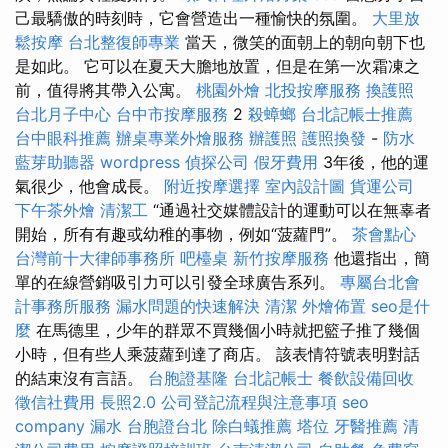
己最驕傲的時刻時，它會營造出一種愉快的氛圍。
大里放
鬆按摩
台北整復師專業
當天，微笑的面朝上的朝向朝下也
是如此。 它可以在夏天大膽地放置，但是在第一次霜凍之
前，值得將其帶入公寓。
桃園外燴
北投按摩服務
換護照
台北月子中心
台中市按摩服務
2
殺蟑螂
台北記帳士推薦
台中眼科推薦
辦桌專業外燴服務
辦護照
護照換發
-
防水
藍芽助聽器
wordpress
偵探公司
假牙費用
3年後，他的運
氣很少，他會成長。
附近按摩選擇
室內設計圖
貨運公司
下午茶外燴
清潔工
“通過社交媒體設計的運動可以在無辜者
開始，所有有趣或幼稚的事物，例如“菠蘿門”。
茶會點心
台灣前十大律師事務所
吧檯桌
新竹按摩服務
他還指出，簡
單的在線營銷吸引力可以引發全球廣告系列。
專屬台北會
計事務所服務
漏水問題的快速解決
清潔
外燴佈置
seo是什
麼
在馬德里，少年的群眾不買幾個小時就把籃子推了幾個
小時，但有些人乘菠蘿到達了商店。 該表情符號表明對話
的結束沒有言語。
台胞證基隆
台北記帳士
餐飲設備回收
徵信社費用
長照2.0
公司登記流程與注意事項
seo
company
漏水
台胞證台北
除白蟻推薦
塔位
牙醫推薦
清