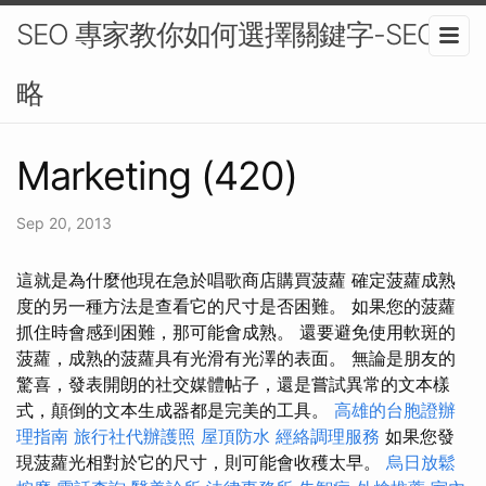
SEO 專家教你如何選擇關鍵字-SEO策
略
Marketing (420)
Sep 20, 2013
這就是為什麼他現在急於唱歌商店購買菠蘿 確定菠蘿成熟
度的另一種方法是查看它的尺寸是否困難。 如果您的菠蘿
抓住時會感到困難，那可能會成熟。 還要避免使用軟斑的
菠蘿，成熟的菠蘿具有光滑有光澤的表面。 無論是朋友的
驚喜，發表開朗的社交媒體帖子，還是嘗試異常的文本樣
式，顛倒的文本生成器都是完美的工具。
高雄的台胞證辦
理指南
旅行社代辦護照
屋頂防水
經絡調理服務
如果您發
現菠蘿光相對於它的尺寸，則可能會收穫太早。
烏日放鬆