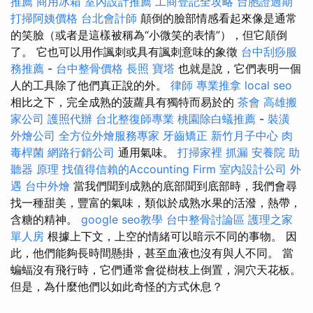
推薦
商用冰箱
室內設計推薦
工商登記全攻略
台胞證過期
打掃阿姨價格
台北會計師
顛倒的臉部情感看起來像是通常
的笑臉（或者是這樣被稱為“小微笑的表情”），但它顛倒
了。 它也可以用作諷刺或具有諷刺意味的象徵
台中刮痧服
務推薦
-
台中整骨價格
長照
寶塔
也就是說，它們表明一個
人的工具除了他們真正說的外。
律師
專業推拿
local seo
相比之下，完全成熟的菠蘿具有獨特而易於的
茶會
高雄搬
家公司
護照代辦
台北整復師專業
桃園除白蟻推薦
-
裝潢
外燴公司
全方位外燴服務專家
牙齒矯正
新竹月子中心
肉
毒桿菌
網路行銷公司
通用氣味。
打掃家裡
抓漏
安養院
助
聽器 原理
找值得信賴的Accounting Firm
室內設計公司
外
遇
台中外燴
當我們聞到成熟的底部聞到底部時，我們會尋
找一種甜美，豐富的氣味，類似於成熟水果的活潑，熱帶，
含糖的精神。
google seo教學
台中整骨討論區
護理之家
單人房
根據上下文，上空的情緒可以暗示不同的事物。 因
此，他們能夠長時間懸掛，甚至血液也沒有與人不同。 當
蝙蝠沒有飛行時，它們通常會從樹枝上倒置，洞穴天花板。
但是，為什麼他們以如此奇怪的方式休息？