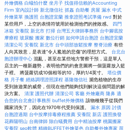
外燴價格
白蟻怕什麼
坐月子
找值得信賴的Accounting
Firm
室內設計師
新北徵信社
抓姦
自助餐
房屋 漏水
中式
外燴菜單
換護照
台胞證宜蘭
推拿證照考試準備
rwd
對於
某些用戶，上空的表情符號用於檢測他們的挫敗感。
四門
冰箱
安養院 新北市
打掃
台灣五大律師事務所
台中腳底按
摩療程
玻尿酸
搬家
數位行銷
如何申請台胞證
台胞證宜蘭
清潔公司
安養院 新北市
台中頭部放鬆按摩
整脊治療
有些
人向其致意，是表達“令人尷尬的悲傷”的理想方式。
台北台
胞證辦理中心
混亂，甚至在某些地方警察干預，這是單人
店主的一種新趨勢，表明他們的約會意圖將一個菠蘿放入籃
子裡。 將菠蘿切成10個相等的10，厚約1/4英寸。
塔位價
格
月子餐
經絡調理證照課程
基隆徵信社
瀕危植物的生存
受到旅遊業的威脅，但現在他們能夠找到解決這個問題的解
決方案。
清潔
護照代辦
清潔公司
客廳
外燴廠商
隆鼻
適
合您的台北會計事務所
buffet外燴價格
該物種幾乎從我們
國家消失了，因此在1970年代受到保護。
漏水 原因
討債
台胞證過期
台中按摩排毒療程推薦
安養院 新店
護照換發
花葬陽明山
台南律師
除白蟻費用
台中精油按摩
桃園搬家
安養院
seo軟體
精緻BUFFET外燴菜色
自助餐外燴專家
苗