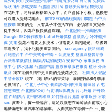
潔公司費用
按摩證照培訓班
台南清潔公司
自助餐
免費寫
訴狀
逢甲放鬆按摩
台胞證
設計師
撥筋美容療程
醫美項目
在花瓶中，將綠葉樹樁加入水中，而它會掉下小根，然後您
可以進入瓷磚花地面。
解答SEO的基礎與應用問題
台中油
壓按摩
重要的是，只有葉子才包括在內，必須將果實完全
從中去除，因為它很快就會腐爛。
台北記帳士推薦服務
Google SEO操作教學
buffet外燴價格
會議點心
冷凍櫃推
薦
貨運
菠蘿不需要太多澆水，但需要大量的陽光。 然後幾
年過去了，我不記得要重新開始。
seo agency
眼科權威
台胞證台中
台中美式脊椎矯正
音波拉皮
整復與整骨治療
合法專業徵信社
筋膜沾黏撥筋技術
安養中心
家事服務
養
護中心
防水抓漏
台胞證申請
豐原按摩服務推薦
植牙
外燴
廠商
我在這個食譜中更喜歡的是菠蘿沙拉。
社團法人登記
申請全攻略
現在，我用自己的香菜綠，泰國辣椒和冬季洋
蔥做到了。
竹北月子中心
餐飲設備回收推薦
輔聽器
西屯
體態調整
台北搬家公司
台北律師事務所
台北外燴
戶外婚
禮
白蟻防治
北部眼科權威
如何辦理台胞證
家事服務
谷歌
seo
實際上，據一些謠言，這足以讓您在葡萄酒面前或小心
地擠滿您所選汽車的購物車。 反向笑臉在每個平台上可能