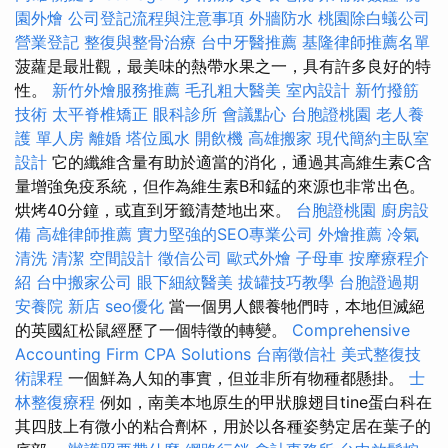
園外燴
公司登記流程與注意事項
外牆防水
桃園除白蟻公司
營業登記
整復與整骨治療
台中牙醫推薦
基隆律師推薦名單
菠蘿是最壯觀，最美味的熱帶水果之一，具有許多良好的特
性。
新竹外燴服務推薦
毛孔粗大醫美
室內設計
新竹撥筋
技術
太平脊椎矯正
眼科診所
會議點心
台胞證桃園
老人養
護 單人房
離婚
塔位風水
開飲機
高雄搬家
現代簡約主臥室
設計
它的纖維含量有助於適當的消化，通過其高維生素C含
量增強免疫系統，但作為維生素B和錳的來源也非常出色。
烘烤40分鐘，或直到牙籤清楚地出來。
台胞證桃園
廚房設
備
高雄律師推薦
實力堅強的SEO專業公司
外燴推薦
冷氣
清洗
清潔
空間設計
徵信公司
歐式外燴
子母車
按摩療程介
紹
台中搬家公司
眼下細紋醫美
拔罐技巧教學
台胞證過期
安養院 新店
seo優化
當一個男人餵養牠們時，本地但滅絕
的英國紅松鼠經歷了一個特徵的轉變。
Comprehensive
Accounting Firm CPA Solutions
台南徵信社
美式整復技
術課程
一個鮮為人知的事實，但並非所有物種都懸掛。
士
林整復療程
例如，南美本地原生的甲狀腺翅目tine蛋白科在
其四肢上有微小的粘合劑杯，用於以各種姿勢定居在葉子的