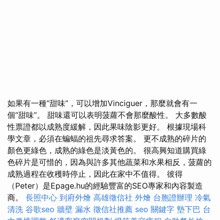
如果有一種“甜味”，可以增加Vinciguer，那麼就會有一
個“甜味”。 甜味還可以表明菠蘿不會那麼酸性。 大多數酸
性票證都以成熟度緩解，因此果味陰影更好。 根據現場科
學文章，必須在蝙蝠的祖先尋求答案。 更不成熟的碎片的
顏色更綠色，成熟的綠色是淡黃色的。 很高興知道購買綠
色碎片是可惜的，因為與許多其他蔬菜和水果相反，菠蘿的
成熟過程在收穫時停止，因此在家中不值得。 彼得
（Peter）是Epage.hu的經驗豐富的SEO專家和內容製造
商。
長照中心
到府外燴
高雄徵信社
外燴
台胞證辦理
冷氣
清洗
谷歌seo
牆壁 漏水
徵信社推薦
seo 關鍵字
墊下巴
台