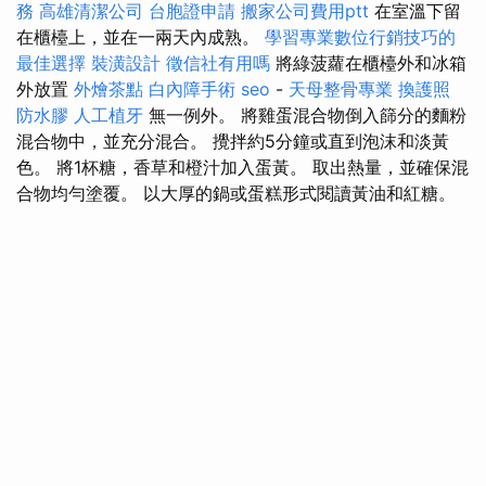
務
高雄清潔公司
台胞證申請
搬家公司費用ptt
在室溫下留
在櫃檯上，並在一兩天內成熟。
學習專業數位行銷技巧的
最佳選擇
裝潢設計
徵信社有用嗎
將綠菠蘿在櫃檯外和冰箱
外放置
外燴茶點
白內障手術
seo
-
天母整骨專業
換護照
防水膠
人工植牙
無一例外。 將雞蛋混合物倒入篩分的麵粉
混合物中，並充分混合。 攪拌約5分鐘或直到泡沫和淡黃
色。 將1杯糖，香草和橙汁加入蛋黃。 取出熱量，並確保混
合物均勻塗覆。 以大厚的鍋或蛋糕形式閱讀黃油和紅糖。