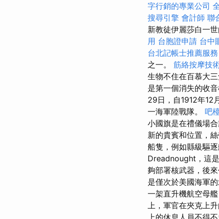
字行銷的專業公司
搜尋引擎
會計師
聯
新教徒伊麗莎白一世
用
台胞證申請
台中
台北記帳士推薦服務
之一。
筋絡按摩技
生物不住在百慕大三
是第一個消失的收
29日，自1912年1
一海軍陸戰隊。
吧
小國旗是在禮儀場合
新的貴賓和位置，絲
船隻，例如縣級驅逐
Dreadnough
夠部署核武器，後
是僅次於美國海軍的
一架直升機航空母艦
上，軍官在夾克上升
上的休息人員不得不