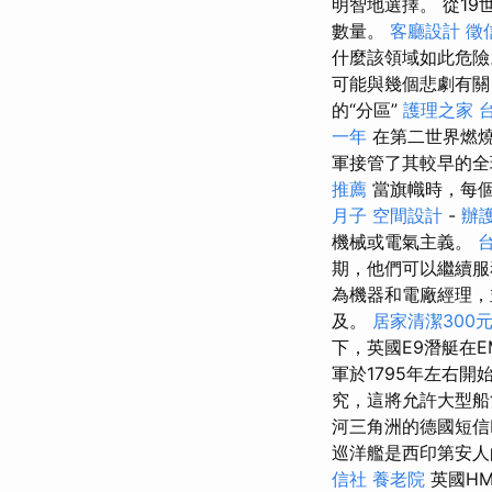
明智地選擇。 從1
數量。
客廳設計
徵
什麼該領域如此危
可能與幾個悲劇有關
的“分區”
護理之家 
一年
在第二世界燃燒
軍接管了其較早的全
推薦
當旗幟時，每
月子
空間設計
-
辦
機械或電氣主義。
期，他們可以繼續服
為機器和電廠經理，
及。
居家清潔300
下，英國E9潛艇在E
軍於1795年左右
究，這將允許大型船
河三角洲的德國短信Kö
巡洋艦是西印第安人
信社
養老院
英國H