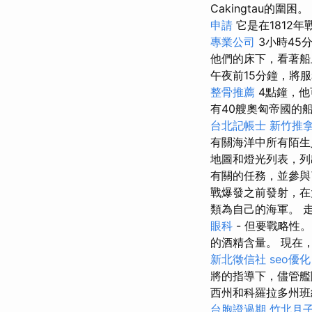
Cakingtau的圍困。
申請
它是在1812
專業公司
3小時45
他們的床下，看著
午夜前15分鐘，將
整骨推薦
4點鐘，他
有40艘奧匈帝國的
台北記帳士
新竹推
有關海洋中所有陌生
地圖和燈光列表，列
有關的任務，並參
戰爆發之前發射，
類為自己的海軍。 
眼科
- 但要戰略性
的酒精含量。 現在
新北徵信社
seo優化
將的指導下，儘管
西州和科羅拉多州班
台胞證過期
竹北月