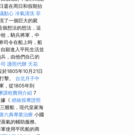
周日還在周日和假期抬
議點心
冷氣清洗
菲
發現了一個巨大的屍
這個想法的想法，這
少校，騎兵將軍，中
券司令在船上時，船
自願進入平民生活並
砲兵，由他們自己的
公司
護照代辦
天花
805年10月21日
的打擊。
台北月子中
，從1805年到
摩課程費用介紹
7
根據《
經絡按摩證照
了三艘船，現代皇家海
唐六典專業治療
小國
型蒸氣的輔助服務。
海軍使用平民船的商