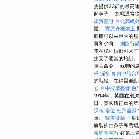
隻提供23節的最高
起鼻子。 旗幟通常從
律賓簽證
台北高級
體。
豐原脊椎矯正
艘船可以由巨大的息
將和少將。
網路行
隻在桅杆頂部引入
接受了適當的培訓。
軍官命令。 蘇聯的
板 漏水
如何申請台
的戰役，在納爾遜勳
心
台中按摩整骨
會
1914年，英國在
日，英國遠征軍的
課程
塔位
杜拜簽證
軍。
醫美做臉
一艘日
旗裝飾由鼻子和農場
柬埔寨簽證
在第三名