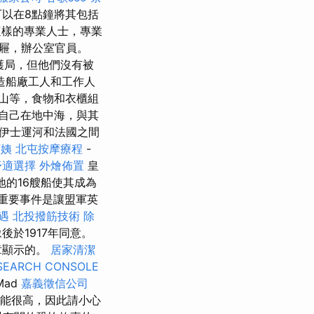
可以在8點鐘將其包括
樣的專業人士，專業
屜，辦公室官員。
護局，但他們沒有被
造船廠工人和工作人
山等，食物和衣櫃組
自己在地中海，與其
伊士運河和法國之間
阿姨
北屯按摩療程
-
舒適選擇
外燴佈置
皇
地的16艘船使其成為
重要事件是讓盟軍英
遇
北投撥筋技術
除
於1917年同意。
章顯示的。
居家清潔
SEARCH CONSOLE
ad
嘉義徵信公司
能很高，因此請小心