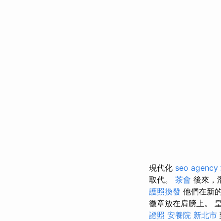
現代化
seo agency
取代。
茶會
後來，
護照換發
他們在新
徽章放在肩膀上。 
證照
安養院 新北市