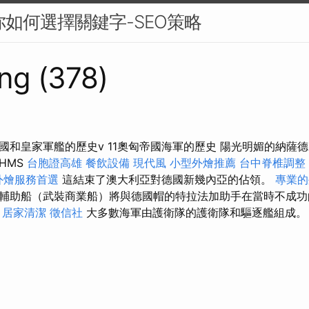
你如何選擇關鍵字-SEO策略
ng (378)
和皇家軍艦的歷史v 11奧匈帝國海軍的歷史 陽光明媚的納薩德（
HMS
台胞證高雄
餐飲設備
現代風
小型外燴推薦
台中脊椎調整
外燴服務首選
這結束了澳大利亞對德國新幾內亞的佔領。
專業的
助船（武裝商業船）將與德國帽的特拉法加助手在當時不成功的巴西
。
居家清潔
徵信社
大多數海軍由護衛隊的護衛隊和驅逐艦組成。