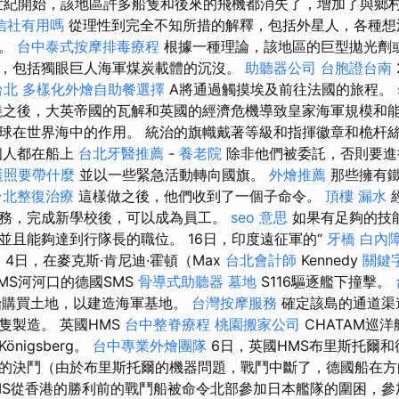
9世紀開始，該地區許多船隻和後來的飛機都消失了，增加了與鄉
信社有用嗎
從理性到完全不知所措的解釋，包括外星人，各種想
險。
台中泰式按摩排毒療程
根據一種理論，該地區的巨型拋光劑
，包括獨眼巨人海軍煤炭載體的沉沒。
助聽器公司
台胞證台南
台北
多樣化外燴自助餐選擇
A將通過觸摸埃及前往法國的旅程。
之後，大英帝國的瓦解和英國的經濟危機導致皇家海軍規模和能
球在世界海中的作用。 統治的旗幟戴著等級和指揮徽章和桅杆
個人都在船上
台北牙醫推薦
-
養老院
除非他們被委託，否則要進
護照要帶什麼
並以一些緊急活動轉向國旗。
外燴推薦
那些擁有鐵
台北整復治療
這樣做之後，他們收到了一個子命令。
頂樓 漏水
務，完成新學校後，可以成為員工。
seo 意思
如果有足夠的技
並且能夠達到行隊長的職位。 16日，印度遠征軍的“
牙橋
白內
元
4日，在麥克斯·肯尼迪·霍頓（Max
台北會計師
Kennedy
關鍵
MS河河口的德國SMS
骨導式助聽器
墓地
S116驅逐艦下撞擊。
開始購買土地，以建造海軍基地。
台灣按摩服務
確定該島的通道渠
隻製造。 英國HMS
台中整脊療程
桃園搬家公司
CHATAM巡
nigsberg。
台中專業外燴團隊
6日，英國HMS布里斯托爾
的決鬥（由於布里斯托爾的機器問題，戰鬥中斷了，德國船在
MS從香港的勝利前的戰鬥船被命令北部參加日本艦隊的圍困，參