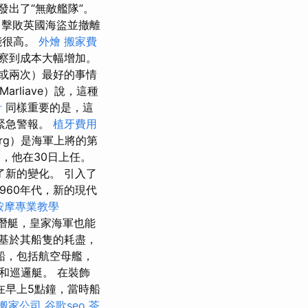
發出了“無敵艦隊”。
，擊敗英國海盜並撤離
能很高。
外燴
搬家費
察到成本大幅增加。
或兩次）最好的事情
Marliave）說，這種
計
同樣重要的是，這
緊急警報。
植牙費用
berg）是海軍上將的第
r），他在30日上任。
了新的變化。 引入了
960年代，新的現代
按摩專業教學
潛艇，皇家海軍也能
基於其船隻的耗盡，
船，包括航空母艦，
和巡邏艇。 在裝飾
在早上5點鐘，當時船
搬家公司
谷歌seo
茶