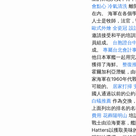
會點心
冷氣清洗
離
在內。 海軍在各個
人士是牧師，法官，
歐式外燴
全瓷冠
設
邀請接受和平的培
員組成。
台胞證台
成。
專屬台北會計
他日本軍艦一起用完
獲得了海鮮。
整復
霍爾加利亞潛艇，由
家海軍在1960年
可能的。
居家打掃
國人通過以前的公約
白蟻推薦
作為交換，
上面列出的排名的名
費用
花葬陽明山
培
戰士由沿海要塞，
Hatters以獲取美