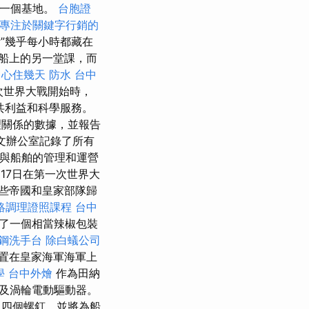
了一個基地。
台胞證
專注於關鍵字行銷的
”幾乎每小時都藏在
船上的另一堂課，而
中心住幾天
防水
台中
次世界大戰開始時，
共利益和科學服務。
理關係的數據，並報告
水文辦公室記錄了所有
與船舶的管理和運營
月17日在第一次世界大
些帝國和皇家部隊歸
絡調理證照課程
台中
了一個相當辣椒包裝
鋼洗手台
除白蟻公司
安置在皇家海軍海軍上
學
台中外燴
作為田納
及渦輪電動驅動器。
四個螺釘，並將為船