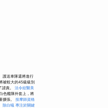
護送車隊還將進行
將被較大的45級級別
了譴責。
法令紋醫美
白色艦隊外套上，將
顯著擴張。
按摩師資格
。
除白蟻
專注於關鍵