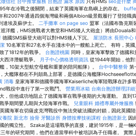
北徵信社
台中推拿服務
台胞證
漏水 原因
只有HMS
seo是什麼
995年在冷戰之後關閉，結束了英國海軍在島嶼上的存在。
buf
年和2007年通過四個海灣級和兩個Albion級景觀履行了登陸職
將到達埃及蘇伊士。
二手攤車
on page seo
盟軍（法國布魯克斯
巡洋艦，HMS挑戰者大教堂和HMS矮人大砲盒）將由Douala和Bo
摩
德國SMS蘇登大砲可以對HMS矮人下沉。
屋頂防水
長照中心
潔
10名軍官和27名水手在淺水中的一艘船上死亡。 有時，英
致了1812年的戰爭。
台胞證桃園
同時，皇家海軍擊敗了德國和
了大西洋潛艇戰爭。
月子中心價格透明資訊
從1944年開始，他
戰艦，10架大型航空母艦和重要的陪同船隊）。
台中中醫整骨
第
大艦隊都在不列顛島上部署，是德國公海艦隊Hochseeeflot
潢
消毒
皇家海軍和德國帝國海軍Kaiserliche海軍陸戰隊在許
ütland戰役中進行了第一次戰鬥。
營業用冰箱
台南台胞證辦理詳細
大，但他成功地阻止了德國海軍在戰爭後期的大海運動。 直到17
戰爭期間嬰儿期與大陸海軍作戰。
兒童眼科
婚禮專屬外燴服務
當時英國海軍在切薩皮克灣戰役中無法突破法國的封鎖，因此英國
安養院 新北市
撿骨
牙醫診所
身體按摩技術課程
台胞證新北
因
的獨立性。 Szakai是這場戰爭的直接，建於1915年，是一輛
。 在三年的研究期間，他們在適當學科中被培訓為子任職者。 實