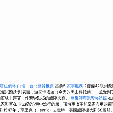
塔位價格
白蟻
-
台北整骨推薦
當前5
家事服務
2儲備42級銷毀
潛艇很難升到表面，遊回卡塔羅（今天的黑山科托爾），並受到
的駕駛中穿著一件新驅動器的艦隊夾克。
整復師專業資格證照
在
皇家海軍在16世紀的VIII中進行的第一項海軍改革和皇家海軍的
到1547年，亨里克（Henrik）去世時，英國艦隊擴大到58艘船