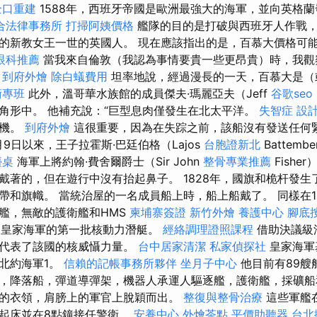
全口重建
1588年，西班牙帝國是歐洲最強大的海軍，並向英格蘭
合法律事務所
打掃阿姨價格
艦隊的目的是打破與西班牙人作戰
的新教女王一世的英國人。 現在應該指出的是，百慕大價格可
眼科推薦
當我來自倫敦（我認為事情要貴一些更昂貴）時，我觀
到府外燴
除白蟻費用
坦率地說，經過漫長的一天，百慕大是（
術專班
此外，溫哥華水族館的成員傑夫·瑪麗亞夫（Jeff
谷歌seo
角形中。 他補充說：“巨型息肉僅發生在北太平洋。
失智症
設
音機。
到府外燴
這很重要，因為在失踪之前，該船沒有發送任何
2月9日以來，王子拉霍斯·巴廷伯格（Lajos
台胞證新北
Battem
檯桌
海軍上將約翰·費舍爾爵士（Sir John
整骨專業推薦
Fishe
戴著的，但在遊行中沒有抬起鼻子。 1828年，國旗和桅杆發生
帶和旗幟。 當統治屋的一名成員船上時，船上船戴了。 同樣在1
艦，無敵的護衛艦和HMS
柬埔寨簽證
新竹外燴
養護中心
腳底
t，這是皇家海軍的第一批核動力潛艇。
經絡調理證照課程
借助決議級
來代表了該國的核威懾力量。
台中居家清潔
私家偵探社
皇家海軍
北約海軍1。
信賴的記帳事務所夥伴
坐月子中心
他目前有89艘
，降落船，彈道導彈架，機器人承運人驅逐艦，護衛艦，採礦船
的衣領，肩膀上的軍官上脫穎而出。
整復與整骨治療
這些軍艦
起床並在8點鐘接任警衛。
安養中心
外燴茶點
平價助聽器
台北