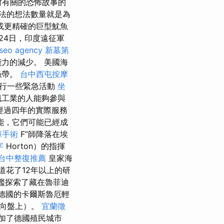
村有關的恐怖故事的
法的想法數量就是為
或更精確的巨型魷魚
24日，印度遠征軍
seo agency
新墓第
力的減少。 美國海
絲帶。
台中西屯按摩
行一些緊急活動
坐
工業的人能夠參與
經過四年的實際服務
能，它們可能已經成
障手術
F”師降落在埃
字
Horton）的指揮
台中整復推薦
皇家海
道花了12年以上的研
洋艦探索了藏在魯菲迪
和德國的卡爾斯魯厄輕
方向盤上）。
宜蘭徵
加了德國殖民城市