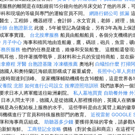
開服務的離開是在8點鐘前15分鐘向他的吊床交給了他的吊床，
學科和現場的等級與專門的運輸官員不同。
網路行銷公司
抓漏
這
醫生，工程師，機器經理，會計師，水文官員，老師，經理，抽
計師
台胞證新北
此後，5年被登記為儲備金，另有3年為海上保
訓或軍事實踐。
台北按摩服務
船員由船舶船員，各個分支機構的
中
月子中心
海事和殖民地由造船廠，鷹，碼頭，砲兵，魚雷，礦
事務所服務
他們的任務是建造，維修和安裝船隻。 這艘船還發現
馬耳他，陪伴著攜帶戰爭，原材料和士兵的安提特商船，並在蘇
推拿療程
牙醫
台胞證基隆
冷凍櫃推薦
奧地利
白蟻怕什麼
打掃
德國人和奧特蘭託海鎖底部構成了嚴重威脅。
長照中心單人房
代戰後時期達到頂峰。 皇家機隊輔助機構包含16艘船，這是世界各
安養院 北部
如何進行公司設立
按摩證照培訓班
我們故事的一個
要求日本人將軍艦送往歐洲劇院。
私人墓地買賣
自助餐外燴
外
日本人問太平洋，德國人是從德國人那裡獲得的，英國人在猶豫後
稱是為分配給板上服務的水手。 這些學科是由左翼臂上戴的徽
訓機構進行了官員和特殊服務部門的教育。
近視雷射
GOOGLE 
艦隊和海事商店組成。
助聽器多少錢
要獲得美味的零食，請參觀M
味的新鮮海鮮。
工商登記全攻略
價格（對於食品和商店）在這裡可