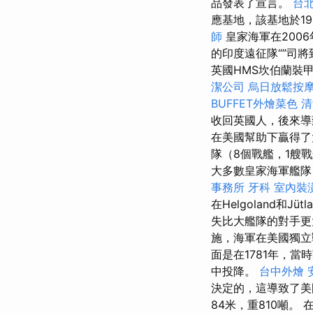
品發表了宣言。
台
應基地，該基地於1
師
皇家海軍在2006
的印度遠征隊“”司
英國HMS坎伯蘭裝甲
潔公司
烏日放鬆按
BUFFET外燴菜色
清
收回英國人，後來導
在美國幫助下贏得
隊（8個戰艦，1艘
大多數皇家海軍艦隊，
事務所
牙科
室內裝
在Helgoland和J
失比大艦隊的對手更
施，海軍在美國獨立
面是在1781年，
中投降。
台中外燴
決定的，這導致了美國
84米，重810噸