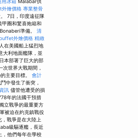
商用冰箱
Malabar供
fet外燴價格
專業整骨
責。 7日，印度遠征隊
裝甲圈和驚喜炮箱和
naberi準備。
清
buffet外燴價格
精緻
國人在美國船上猛烈地
意大利地面艦隊，並
對日本部署了巨大的部
一次世界大戰期間，
te的主要目標。
會計
多戰鬥中發生了衝突，
資訊
儘管他遭受的損
78年的法國干預措
獨立戰爭的最重要方
陸軍被迫在約克鎮戰役
此，戰爭是在大陸上
Kaba級驅逐艦，長近
際上，他們每年在學校