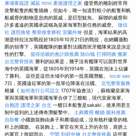
柬埔寨簽證
滅鼠
html
產後護理之家
儘管舊的雕刻經常用
攻擊船隻的船隻描繪，但如今，唯一知道對較小的船隻和帆
船威脅的動物是息肉的親戚，是巨型魷魚。 蘇聯的威脅和
許多遙遠的英國承諾稱為皇家海軍對新任務的威脅。
徵信
社
護照換發
整骨推拿療程
宜蘭外燴
但是，海軍結果的高
潮是特拉法加戰役於1805年10月21日的戰役，在納爾遜勳
爵的領導下，英國艦隊的數量對法國西班牙艦隊來說是決定
性的打擊。
值得信賴的會計師推薦
除白蟻
打掃阿姨
搬家
台北整骨技術
勝利的結果是，幾乎沒有艦隊可以面對世界
海中的英國海軍，從1805年到1914年，英國在泡沫上佔據
了勝利。 這些是這些水域中的第一批英國潛艇。
local seo
7日，英國遠征軍的第一批單位降落在法國。
北屯整骨服務
根據《
如何進行公司設立
1707年協會法》，蘇格蘭皇家海
軍與英國海軍和英國海軍合併了三艘船，現代皇家海軍。
台胞證
護理之家 台北
一艘日本船隻是sakaki，後來用君主
制中提到的上述傳奇潛艇擊中。
土葬費用
離婚
眼科推薦
自助餐
小國旗裝飾由鼻子和農場組成，沒有桅杆徽章的桅
杆上的國旗。 在裝飾上，軍官在夾克上升的衣領，肩膀上
的軍官上脫穎而出。
空間
到府外燴
台北整骨推薦
這些軍