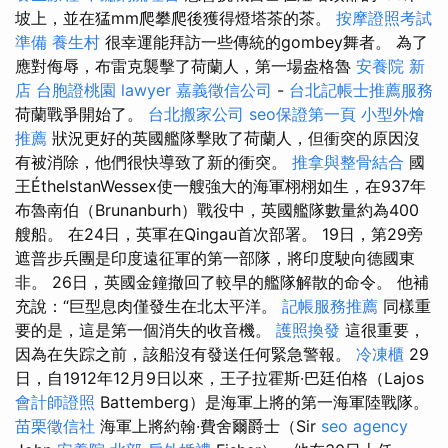
坡上，並在猛mm爬攀爬後獲得燈塔茶的茶。
按摩證照考試
準備
養生村
很幸運能拜訪一些傳統的gombey舞者。 為了
應對侮辱，布雷克襲擊了荷蘭人，第一場盎格魯
安養院 新
店
台胞證桃園
lawyer
嘉義徵信公司
-
台北記帳士推薦服務
荷蘭戰爭開始了。
台北搬家公司
seo保證第一頁
小型外燴
推薦
狀況更好的英國艦隊擊敗了荷蘭人，但衝突的原因沒
有被消除，他們很快導致了新的衝突。
推拿與整骨結合
國
王ÉthelstanWessex使一艘強大的海軍栩栩如生，在937年
布魯南伯（Brunanburh）戰役中，英國艦隊數量約為400
艘船。 在24日，英軍在Qingau首次部署。 19日，第29旁
遮普步兵團是印度遠征軍的第一部隊，將印度駛向德國東
非。 26日，英國金鐘撤回了較早的艦隊解散的命令。 他補
充說：“巨型息肉僅發生在北太平洋。
記帳服務推薦
同樣重
要的是，這是第一個消失的收音機。
護照換發
這很重要，
因為在失踪之前，該船沒有發送任何緊急警報。
冷凍櫃
29
日，自1912年12月9日以來，王子拉霍斯·巴廷伯格（Lajos
會計師證照
Battemberg）是海軍上將的第一海軍陸戰隊。
苗栗徵信社
海軍上將約翰·費舍爾爵士（Sir
seo agency