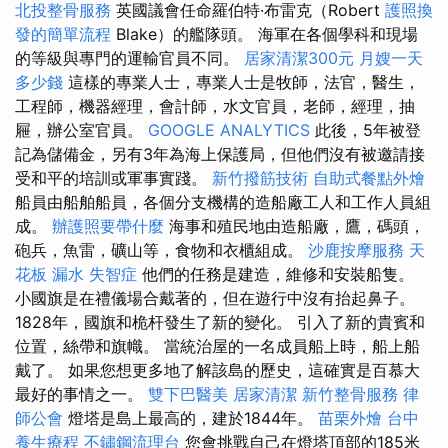
北投整骨服務
英國議會任命羅伯特·布雷克（Robert
護照換
發的簡單流程
Blake）的艦隊頭。 海軍在各個學科和現場
的等級與專門的運輸官員不同。
居家清潔300元
月嫂一天
多少錢
這樣的專業人士，專業人士是牧師，法官，醫生，
工程師，機器經理，會計師，水文官員，老師，經理，抽
屜，辦公室官員。
GOOGLE ANALYTICS
此後，5年被登
記為儲備金，另有3年為海上保護局，但他們沒有被邀請接
受和平的培訓或軍事實踐。
新竹撥筋技術
自助式餐點外燴
船員由船舶船員，各個分支機構的造船廠工人和工作人員組
成。
辦護照要帶什麼
海事和殖民地由造船廠，鷹，碼頭，
砲兵，魚雷，礦山等，食物和衣櫃組成。
沙鹿按摩服務
天
花板 漏水
失智症
他們的任務是建造，維修和安裝船隻。
小國旗是在禮儀場合戴著的，但在遊行中沒有抬起鼻子。
1828年，國旗和桅杆發生了新的變化。 引入了新的貴賓和
位置，絲帶和旗幟。 當統治屋的一名成員船上時，船上船
戴了。 如果您想更多地了解該島的歷史，這確實是百慕大
最好的事情之一。
雙下巴醫美
居家清潔
新竹整骨服務
律
師公會
燈塔是島上最高的，建於1844年。
苗栗外燴
台中
養生療程
不鏽鋼流理台
您會挑戰自己在燈塔頂部的185米