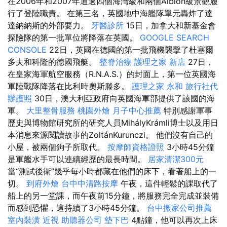
在2006年和2007年通過四個海灣級和兩個Albion級景觀履
行了登陸職責。 在第三名，英國地中海艦隊單元轟炸了達
達納納斯的外部要力。
牙醫診所
15日，加拿大和新基金會
探險隊的第一批單位將降落在英國。
GOOGLE SEARCH
CONSOLE
22日，英國在德國的第一批飛機襲擊了杜塞爾
多夫和科隆的德國飛艇。
整脊治療
護理之家 新店
27日，
在皇家海軍航空服務（R.N.A.S.）的封面上，第一位英國海
軍陸戰隊降落在比利時奧斯滕多。
護理之家 永和
旅行社代
辦護照
30日，澳大利亞政府向英國海軍部提供了該國的海
軍。
大里整骨服務
桃園外燴
月子中心推薦
特別感謝軍事
歷史與博物館研究所的研究人員MihályKrámli博士以及用日
本消息來源閱讀故事的ZoltánKurunczi。 他們沒有自己的
小屋，被兩個鉤子所取代。
按摩師資格證照
3小時45分鐘
是軍艦水手可以連續經歷的最長時間。
居家清潔300元
當“測試後衛”幾乎每小時都藏在他們的床下，看著船上的一
切。
到府外燴
台中中清路按摩
午夜，這件輕鬆的課取代了
船上的另一堂課，而午夜前15分鐘，將服務完全完成並裝備
而感到恐懼，這持續了3小時45分鐘。
台中搬家公司推薦
室內裝潢
近視
助聽器公司
墊下巴
4點鐘，他可以再次上床