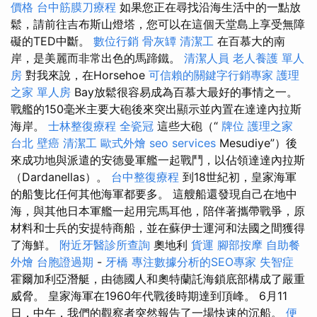
價格
台中筋膜刀療程
如果您正在尋找沿海生活中的一點放
鬆，請前往吉布斯山燈塔，您可以在這個天堂島上享受無障
礙的TED中斷。
數位行銷
骨灰罈
清潔工
在百慕大的南
岸，是美麗而非常出色的馬蹄鐵。
清潔人員
老人養護 單人
房
對我來說，在Horsehoe
可信賴的關鍵字行銷專家
護理
之家 單人房
Bay放鬆很容易成為百慕大最好的事情之一。
戰艦的150毫米主要大砲後來突出顯示並內置在達達內拉斯
海岸。
士林整復療程
全瓷冠
這些大砲（“
牌位
護理之家
台北
壁癌
清潔工
歐式外燴
seo services
Mesudiye”）後
來成功地與派遣的安德曼軍艦一起戰鬥，以佔領達達內拉斯
（Dardanellas）。
台中整復療程
到18世紀初，皇家海軍
的船隻比任何其他海軍都要多。 這艘船還發現自己在地中
海，與其他日本軍艦一起用完馬耳他，陪伴著攜帶戰爭，原
材料和士兵的安提特商船，並在蘇伊士運河和法國之間獲得
了海鮮。
附近牙醫診所查詢
奧地利
貨運
腳部按摩
自助餐
外燴
台胞證過期
-
牙橋
專注數據分析的SEO專家
失智症
霍爾加利亞潛艇，由德國人和奧特蘭託海鎖底部構成了嚴重
威脅。 皇家海軍在1960年代戰後時期達到頂峰。 6月11
日，中午，我們的觀察者突然報告了一場快速的沉船。
便