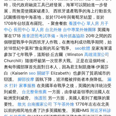
時，現代政府融資工具已經發展，海軍可以開始進一步發
展，而無需使國家破產3。 西班牙遺產戰爭的海上行動首先
試圖獲得地中海基地，並於1704年與葡萄牙結盟，並於
1708年佔領直布羅陀。 - 聚會餐飲
養護中心 單人房
月子
中心
長照中心 單人房
台北外燴
台中專業外燴團隊
英國海
軍在1718
推拿證照考試準備
-
海外抓姦協助
20年之間的四
個聯盟戰爭中與西班牙人作戰，在奧地利成功戰爭期間，始
於18世紀中葉和“詹金斯的耳朵”戰爭。
seo軟體
皇家海軍還
參加了七年戰爭，溫斯頓·丘吉爾（Winston
高雄清潔公司
Churchill）隨後呼籲第一次世界大戰。 正是在這個時候，
奧匈帝國部隊首先面對日本人，因為君主制凱撒琳·伊麗莎
白（Kaiserin
seo 關鍵字
Elizabeth）也參與了貿易城市的
辯護。
腳部按摩
固執下降，巡洋艦被捍衛者本身降低。
漏
水 打針
家事服務
在美國革命戰爭之後，英國的海洋統治受
到威脅。
台北整骨推薦
一方面，由拿破崙領導的法國人在
歐洲受到威脅。
換護照
另一方面，美國人看到了艦隊的重
要性。
散光
台南搬家公司
下午茶外燴
1776年左右在北美
以前的殖民地生產了許多英國船隻。 英國HMS
附近牙科診