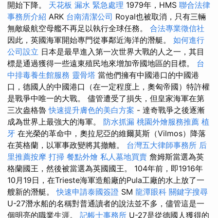
開始下降。
天花板 漏水 緊急處理
1979年，HMS
聯合法律
事務所介紹
ARK
台南清潔公司
Royal也被取消，只有三輛
無敵級航空母艦不再足以執行全球任務。
合法專業徵信社
因此，英國海軍開始專門從事鄰近海洋的潛艇。
如何進行
公司設立
日本是最早進入第一次世界大戰的人之一，其目
標是通過獲得一些遠東殖民地來增加帝國地區的目標。
台
中排毒養生館服務
靈骨塔
當他們擁有中國港口的中國港
口，德國人的中國港口（在一定程度上，奧匈帝國）特許權
是戰爭中唯一的大戰。 儘管遭受了損失，但皇家海軍在第
三次盎格魯
快速提升膚色的美白方案
- 達奇戰爭之後逐漸
成為世界上最強大的海軍。
防水抓漏
桃園外燴服務推薦
植
牙
在光榮的革命中，奧拉尼亞的維爾莫斯（Vilmos）降落
在英格蘭，以軍事政變將其撤離。
台灣五大律師事務所
后
里推薦按摩
打掃
餐點外燴
私人墓地買賣
詹姆斯當選為英
格蘭國王，然後被當選為英國國王。 104年前，即1916年
10月19日，在Trieste海軍造船廠的Pula工廠的水上放了一
艘新的潛艇。
快速申請泰國簽證
SM
龍潭眼科
關鍵字搜尋
U-27潛水船的名稱對普通讀者的說法並不多，儘管這是一
個明亮的職業生涯。
記帳士事務所
U-27是從德國人獲得的