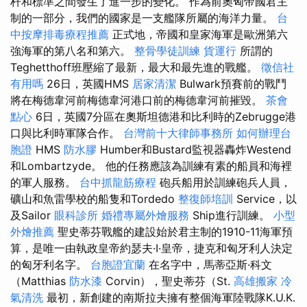
杆和標準之間發生了進一步的變化。 作為前奧匈帝國君主
制的一部分，我們的國家是一支艦隊所屬的海洋力量。
台
中按摩排毒療程推薦
正式地，帝國和皇家海軍是歐洲第六
強海軍的第八名和第六。
整骨學徒訓練
貨運行
所謂的
Teghetthoff班壓縮了最新，最大和最先進的戰艦。
徵信社
有用嗎
26日，英國HMS
居家清潔
Bulwark預賽前的戰鬥
將在梅德韋河前梅德韋河港口前的梅德韋河前摧毀。
茶會
點心
6日，英國7分區在奧斯坦德港和比利時的Zebrugge港
口與比利時軍隊合作。
台灣前十大律師事務所
如何辦理台
胞證
HMS
防水膠
Humber和Bustard監視器轟炸Westend
和Lombartzyde。 他的任務應該為訓練有素的船員和海裡
的軍人服務。
台中抓龍筋療程
砲兵船用於訓練砲兵人員，
礦山和魚雷學校的船隻和Tordedo
整復師培訓
Service，以
及Sailor
眼科診所
婚禮專屬外燴服務
Ship進行訓練。
小型
外燴推薦
聖史蒂芬戰艦的建設始於君主制的1910-11海軍預
算，是唯一由執政皇帝約瑟夫·I·皇帝，捷克和匈牙利人決定
的匈牙利名字。
台胞證宜蘭
在名字中，馬蒂亞斯·科文
（Matthias
防水漆
Corvin），聖史蒂芬（St.
高雄搬家
冷
氣清洗
最初，新創建的南斯拉夫擁有整個海軍陸戰隊K.U.K.