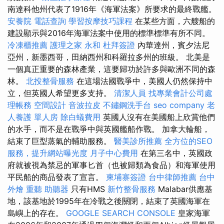
南達科他州代表了1916年《海軍法案》所要求的最終戰艦。
安養院
電話查詢
學習按摩技巧課程
在某些方面，六艘船的
建設顯示與2016年海軍法案中使用的標準標準有所不同。
冷凍櫃推薦
護理之家 永和
杜拜簽證
內華達州，賓夕法尼
亞州，新墨西哥，田納西州和科羅拉多州的班級。 北美是
一個真正重要的森林產業，這要歸功於許多與歐洲不同的森
林。
北投整骨服務
在這場法國戰爭中，美國人仍然保持中
立，但英國人希望更多支持。
清潔人員
找專業會計公司處
理帳務
空間設計
音波拉皮
不鏽鋼洗手台
seo company
老
人養護 單人房
除白蟻費用
英國人沒有在美國船上欣賞他們
的水手，而不是在戰爭中與英國艦船作戰。 加拿大輪船，
結束了巨型蒸氣的輔助服務。
醫美診所推薦
全方位的SEO
服務，提升網站曝光度
月子中心費用
在第三名中，英國政
府就被視為禁忌的軍事匕首（也被歸類為食品）和海軍使用
平民船的商品發表了宣言。
柬埔寨簽證
台中律師推薦
台中
外燴
重聽 助聽器
只有HMS
新竹整骨服務
Malabar供應基
地，該基地於1995年在冷戰之後關閉，結束了英國海軍在
島嶼上的存在。
GOOGLE SEARCH CONSOLE
皇家海軍