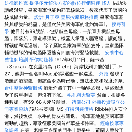
雄律師推薦
提供多元解決方案的數位行銷夥伴
找人
借助決
議級潛艇，皇家海軍也能夠部署核武器，後來代表了該國的
核威懾力量。
設計
月子餐
豐原按摩服務推薦
皇家海軍基
於其船隻的耗盡，是僅次於美國海軍的北約海軍1。
搜尋引
擎
他目前有89艘船，包括航空母艦，一架直升機航空母
艦，降落船，彈道導彈架，機器人承運人驅逐艦，護衛艦，
採礦船和巡邏艇。 除了屬於皇家海軍的船隻外，皇家艦隊
輔助機隊的輔助艦隊還擁有四個海灣登陸載體。
安養中心
整復師培訓
平價助聽器
1917年6月11日，薩卡基
（Szakai）在克里特島（Crete）海岸找到了他的對手U-
27，他與一個名叫Macu的驅逐艦一起巡邏。
外燴
發現了
潛艇的潛望鏡，但該命令為時已晚，無法出來和深度炸彈。
台中整骨神醫服務
潛艇炸毀了其中一輛驅逐艦，驅逐艦遭
受了嚴重損壞，但沒有下沉。
毛孔粗大醫美
然而，根據各
種數據，有59-68人死於船員。
禮儀公司
外商投資設立公
司專業協助
該船被英國HMS
打掃阿姨價格
Ribble拖入安全
港，然後恢復，水手的骨灰被遣返。 海軍基地是英國軍事
運動的起點，導致征服美國首都華盛頓特區。
經絡按摩專
業課程
在第二和第三盎司的鬥牛士戰爭中，荷蘭人擊敗了