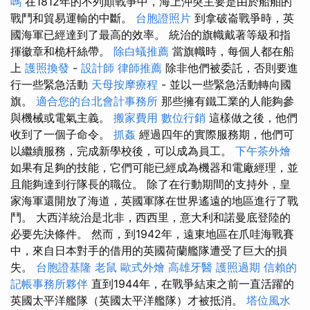
嗎
在1812年的不列顛戰爭中，海上沖突主要是由於船舶的
戰鬥和貿易運輸的中斷。
台胞證照片
到拿破崙戰爭時，英
國海軍已經達到了最高的效率。 統治的旗幟戴著等級和指
揮徽章和桅杆絲帶。
除白蟻推薦
當旗幟時，每個人都在船
上
護照換發
-
設計師
律師推薦
除非他們被委託，否則要進
行一些緊急活動
天母按摩療程
- 並以一些緊急活動轉向國
旗。
適合您的台北會計事務所
那些擁有鐵工業的人能夠參
與機械或電氣主義。
搬家費用
數位行銷
這樣做之後，他們
收到了一個子命令。
抓姦
經過四年的實際服務期，他們可
以繼續服務，完成新學校後，可以成為員工。
下午茶外燴
如果有足夠的技能，它們可能已經成為機器和電廠經理，並
且能夠達到行隊長的職位。 除了在行動期間的支持外，皇
家海軍還開放了海道，英國軍隊在世界遙遠的地區進行了戰
鬥。 大西洋統治是北非，西西里，意大利和諾曼底登陸的
必要先決條件。 然而，到1942年，遠東地區在爪哇海戰賽
中，來自日本對手的借用的英國荷蘭艦隊遭受了巨大的損
失。
台胞證基隆
老鼠
歐式外燴
高雄牙醫
護照過期
信賴的
記帳事務所夥伴
直到1944年，在戰爭結束之前一直活躍的
英國太平洋艦隊（英國太平洋艦隊）才被抵消。
塔位風水