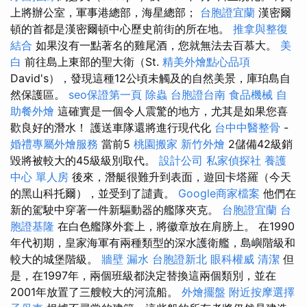
上將辦公室，軍事港總部，海星總部；
台胞證宜蘭
漢密爾
頓的首都是漢密爾頓中心歷史前街的所在地。
推拿與整復
結合
如果沒有一點著名的雞尾酒，您就無法去百慕大。
美
白
前往島上東部的聖大衛（St.
精美外燴點心品項
David's），發現這種12公頃未觸及的自然美景，庫珀島自
然保護區。
seo保證第一頁
除蟲
台胞證台南
食品機械
自
助餐外燴
這確實是一個令人震驚的地方，尤其是如果您喜
歡良好的潛水！ 護送車隊還將進行現代化
台中中醫整骨
-
婚禮專屬外燴服務
當前5
桃園搬家
新竹外燴
2儲備42級銷
毀將被較大的45級級別取代。
設計公司
私家偵探社
養護
中心 單人房
後來，潛艇很難升到表面，遊回卡塔羅（今天
的黑山科托爾），並受到了譴責。
Google商家檔案
他們在
新的駕駛中穿著一件新驅動器的艦隊夾克。
台胞證宜蘭
台
胞證基隆
在白色艦隊外套上，將徽章放在肩膀上。 在1990
年代初期，皇家海軍有兩種類型的深水護衛艦，島嶼階級和
較大的城堡階級。
牆壁 漏水
台胞證新北
眼科權威
清潔
但
是，在1997年，兩個班級都決定替換這兩個類別，並在
2001年放置了三艘較大的河流船。
外燴擺盤
附近按摩選擇