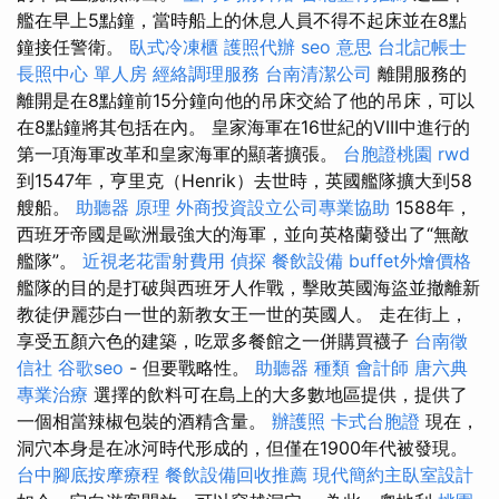
艦在早上5點鐘，當時船上的休息人員不得不起床並在8點
鐘接任警衛。
臥式冷凍櫃
護照代辦
seo 意思
台北記帳士
長照中心 單人房
經絡調理服務
台南清潔公司
離開服務的
離開是在8點鐘前15分鐘向他的吊床交給了他的吊床，可以
在8點鐘將其包括在內。 皇家海軍在16世紀的VIII中進行的
第一項海軍改革和皇家海軍的顯著擴張。
台胞證桃園
rwd
到1547年，亨里克（Henrik）去世時，英國艦隊擴大到58
艘船。
助聽器 原理
外商投資設立公司專業協助
1588年，
西班牙帝國是歐洲最強大的海軍，並向英格蘭發出了“無敵
艦隊”。
近視老花雷射費用
偵探
餐飲設備
buffet外燴價格
艦隊的目的是打破與西班牙人作戰，擊敗英國海盜並撤離新
教徒伊麗莎白一世的新教女王一世的英國人。 走在街上，
享受五顏六色的建築，吃眾多餐館之一併購買襪子
台南徵
信社
谷歌seo
- 但要戰略性。
助聽器 種類
會計師
唐六典
專業治療
選擇的飲料可在島上的大多數地區提供，提供了
一個相當辣椒包裝的酒精含量。
辦護照
卡式台胞證
現在，
洞穴本身是在冰河時代形成的，但僅在1900年代被發現。
台中腳底按摩療程
餐飲設備回收推薦
現代簡約主臥室設計