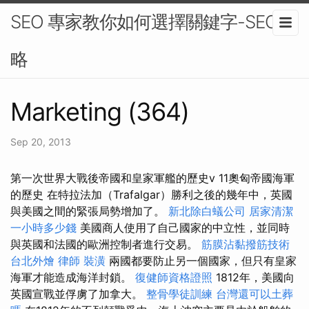
SEO 專家教你如何選擇關鍵字-SEO策
略
Marketing (364)
Sep 20, 2013
第一次世界大戰後帝國和皇家軍艦的歷史v 11奧匈帝國海軍
的歷史 在特拉法加（Trafalgar）勝利之後的幾年中，英國
與美國之間的緊張局勢增加了。
新北除白蟻公司
居家清潔
一小時多少錢
美國商人使用了自己國家的中立性，並同時
與英國和法國的歐洲控制者進行交易。
筋膜沾黏撥筋技術
台北外燴
律師
裝潢
兩國都要防止另一個國家，但只有皇家
海軍才能造成海洋封鎖。
復健師資格證照
1812年，美國向
英國宣戰並俘虜了加拿大。
整骨學徒訓練
台灣還可以土葬