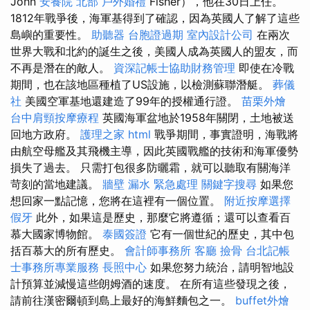
John
安養院 北部
戶外婚禮
Fisher），他在30日上任。
1812年戰爭後，海軍基得到了確認，因為英國人了解了這些
島嶼的重要性。
助聽器
台胞證過期
室內設計公司
在兩次
世界大戰和北約的誕生之後，美國人成為英國人的盟友，而
不再是潛在的敵人。
資深記帳士協助財務管理
即使在冷戰
期間，也在該地區種植了US設施，以檢測蘇聯潛艇。
葬儀
社
美國空軍基地還建造了99年的授權通行證。
苗栗外燴
台中肩頸按摩療程
英國海軍盆地於1958年關閉，土地被送
回地方政府。
護理之家
html
戰爭期間，事實證明，海戰將
由航空母艦及其飛機主導，因此英國戰艦的技術和海軍優勢
損失了過去。 只需打包很多防曬霜，就可以聽取有關海洋
苛刻的當地建議。
牆壁 漏水 緊急處理
關鍵字搜尋
如果您
想回家一點記憶，您將在這裡有一個位置。
附近按摩選擇
假牙
此外，如果這是歷史，那麼它將遵循；還可以查看百
慕大國家博物館。
泰國簽證
它有一個世紀的歷史，其中包
括百慕大的所有歷史。
會計師事務所
客廳
撿骨
台北記帳
士事務所專業服務
長照中心
如果您努力統治，請明智地設
計預算並減慢這些朗姆酒的速度。 在所有這些發現之後，
請前往漢密爾頓到島上最好的海鮮麵包之一。
buffet外燴