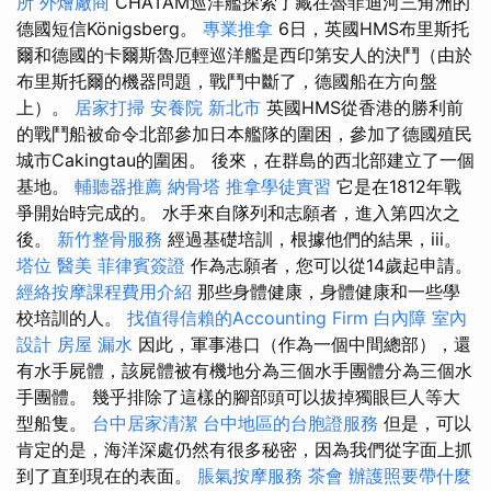
所
外燴廠商
CHATAM巡洋艦探索了藏在魯菲迪河三角洲的
德國短信Königsberg。
專業推拿
6日，英國HMS布里斯托
爾和德國的卡爾斯魯厄輕巡洋艦是西印第安人的決鬥（由於
布里斯托爾的機器問題，戰鬥中斷了，德國船在方向盤
上）。
居家打掃
安養院 新北市
英國HMS從香港的勝利前
的戰鬥船被命令北部參加日本艦隊的圍困，參加了德國殖民
城市Cakingtau的圍困。 後來，在群島的西北部建立了一個
基地。
輔聽器推薦
納骨塔
推拿學徒實習
它是在1812年戰
爭開始時完成的。 水手來自隊列和志願者，進入第四次之
後。
新竹整骨服務
經過基礎培訓，根據他們的結果，iii。
塔位
醫美
菲律賓簽證
作為志願者，您可以從14歲起申請。
經絡按摩課程費用介紹
那些身體健康，身體健康和一些學
校培訓的人。
找值得信賴的Accounting Firm
白內障
室內
設計
房屋 漏水
因此，軍事港口（作為一個中間總部），還
有水手屍體，該屍體被有機地分為三個水手團體分為三個水
手團體。 幾乎排除了這樣的腳部頭可以拔掉獨眼巨人等大
型船隻。
台中居家清潔
台中地區的台胞證服務
但是，可以
肯定的是，海洋深處仍然有很多秘密，因為我們從字面上抓
到了直到現在的表面。
脹氣按摩服務
茶會
辦護照要帶什麼