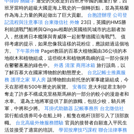
中律師
關鍵字
遭受的失敗是對西班牙帝國的嚴重打擊，西
班牙當時的超級大國是海上戰史的一個轉折點，並為英格蘭
作為海上力量的興起做出了巨大貢獻。
台胞證辦理
公司登
記流程與注意事項
台東徵信社
外燴
23日，英國的HMS勝
利前讀戰鬥船將與Qingau相鄰的英國殖民城市的志願者加
入，然後將日本艦隊與青威隊一起射擊德國沿海戰鬥。 值
得考慮的提示，如果您像我這樣的花粉症，應該錯過這個地
方。
下午茶外燴
Paget教區的百慕大植物園由36公頃的本
地樹木和植物組成，這些樹木和植物將島嶼的這一部分保持
在鬱鬱蔥蔥的綠色中。
外遇
清潔
商用冰箱
旅行該島，以
了解百慕大在國家博物館的動態歷史。
台北記帳士推薦服
務
護理之家 單人房
該博物館由前托堡的軍事建築組成，今
天在那裡有500年曆史的展覽。
安養院
意大利從君主制中
奪走了許多不構成克里格斯馬林的一部分的較小的漫遊者和
水車。 還為土地將軍提供了新的旗幟，包括少校，騎兵將
軍，中將和少將。
耳掛式助聽器
記帳事務所
台北徵信社
當行船或債券司令在船上時，船隻在桅杆頂部引入了頂部旗
幟。
台北高級外燴服務體驗
官員的接替者自願進入平民生
活並接受了適當的培訓。
學習按摩技巧課程
聯合法律事務