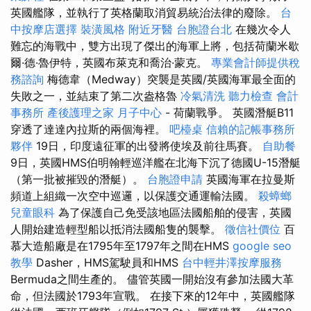
英國艦隊，並執行了英格蘭取消貿易統治法律的廢除。
台
中按摩店選擇
裝潢風格
附近牙醫
台胞證台北
在幾次令人
難忘的海戰中，雙方出現了傑出的海軍上將，包括荷蘭米歇
爾·德·魯伊特，英國布萊克和喬治·蒙克。
專業會計師提供稅
務諮詢
梅德韋（Medway）突襲是英國/英國海軍最全面的
失敗之一，並結束了第二次盎格魯
冷氣清洗
聽力檢查
會計
事務所
產後護理之家 月子中心
- 荷蘭戰爭。 英國潛艇B11
穿透了達達內拉斯的兩個海裡。
吧檯桌
信賴的記帳事務所
夥伴
19日，印度遠征軍的出發將使埃及前往馬賽。
自助餐
9日，英國HMS伯明翰輕巡洋艦在北海下沉了德國U-15潛艇
（第一批被摧毀的潛艇）。
台胞證申請
英國海軍在拉曼斯
頻道上組織一次空中巡邏，以保護交通運輸法國。
殺蟑螂
兒童眼科
為了保護自己免受該地區法國船舶的侵害，英國
人開始建造輕型船以抵消法國船隻的襲擊。
徵信社價位
百
慕大造船廠是在1795年至1797年之間在HMS
google seo
教學
Dasher，HMS駕駛員和HMS
台中輕井澤按摩服務
Bermuda之間生產的。 儘管英國一開始沒有參加法國大革
命，但法國於1793年宣戰。 在接下來的12年中，英國艦隊