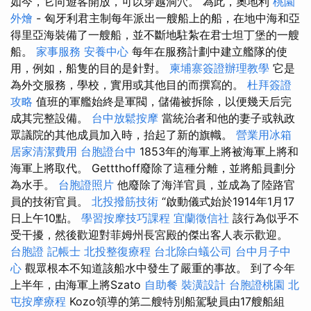
如今，它向遊客開放，可以穿越洞穴。 為此，奧地利
桃園
外燴
- 匈牙利君主制每年派出一艘船上的船，在地中海和亞
得里亞海裝備了一艘船，並不斷地駐紮在君士坦丁堡的一艘
船。
家事服務
安養中心
每年在服務計劃中建立艦隊的使
用，例如，船隻的目的是針對。
柬埔寨簽證辦理教學
它是
為外交服務，學校，實用或其他目的而撰寫的。
杜拜簽證
攻略
值班的軍艦始終是軍閥，儲備被拆除，以便幾天后完
成其完整設備。
台中放鬆按摩
當統治者和他的妻子或執政
眾議院的其他成員加入時，抬起了新的旗幟。
營業用冰箱
居家清潔費用
台胞證台中
1853年的海軍上將被海軍上將和
海軍上將取代。 Gettthoff廢除了這種分離，並將船員劃分
為水手。
台胞證照片
他廢除了海洋官員，並成為了陸路官
員的技術官員。
北投撥筋技術
“啟動儀式始於1914年1月17
日上午10點。
學習按摩技巧課程
宜蘭徵信社
該行為似乎不
受干擾，然後歡迎對菲姆州長宮殿的傑出客人表示歡迎。
台胞證
記帳士
北投整復療程
台北除白蟻公司
台中月子中
心
觀眾根本不知道該船水中發生了嚴重的事故。 到了今年
上半年，由海軍上將Szato
自助餐
裝潢設計
台胞證桃園
北
屯按摩療程
Kozo領導的第二艘特別船駕駛員由17艘船組