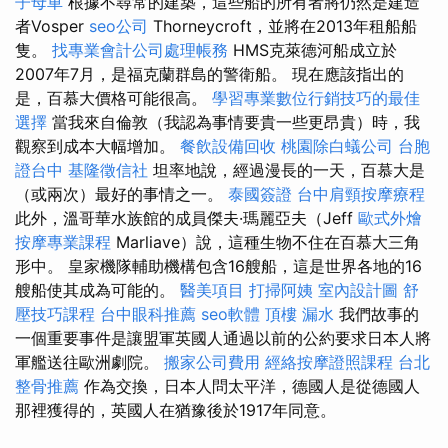
子母車
根據不尋常的建築，這些船的所有者將仍然是建造
者Vosper
seo公司
Thorneycroft，並將在2013年租船船
隻。
找專業會計公司處理帳務
HMS克萊德河船成立於
2007年7月，是福克蘭群島的警衛船。 現在應該指出的
是，百慕大價格可能很高。
學習專業數位行銷技巧的最佳
選擇
當我來自倫敦（我認為事情要貴一些更昂貴）時，我
觀察到成本大幅增加。
餐飲設備回收
桃園除白蟻公司
台胞
證台中
基隆徵信社
坦率地說，經過漫長的一天，百慕大是
（或兩次）最好的事情之一。
泰國簽證
台中肩頸按摩療程
此外，溫哥華水族館的成員傑夫·瑪麗亞夫（Jeff
歐式外燴
按摩專業課程
Marliave）說，這種生物不住在百慕大三角
形中。 皇家機隊輔助機構包含16艘船，這是世界各地的16
艘船使其成為可能的。
醫美項目
打掃阿姨
室內設計圖
舒
壓技巧課程
台中眼科推薦
seo軟體
頂樓 漏水
我們故事的
一個重要事件是讓盟軍英國人通過以前的公約要求日本人將
軍艦送往歐洲劇院。
搬家公司費用
經絡按摩證照課程
台北
整骨推薦
作為交換，日本人問太平洋，德國人是從德國人
那裡獲得的，英國人在猶豫後於1917年同意。