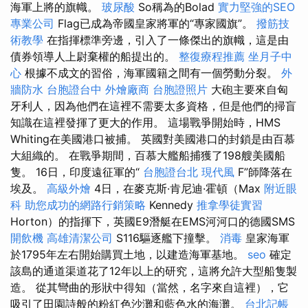
海軍上將的旗幟。
玻尿酸
So稱為的Bolad
實力堅強的SEO
專業公司
Flag已成為帝國皇家將軍的“專家國旗”。
撥筋技
術教學
在指揮標準旁邊，引入了一條傑出的旗幟，這是由
債券領導人上尉棄權的船提出的。
整復療程推薦
坐月子中
心
根據不成文的習俗，海軍國籍之間有一個勞動分裂。
外
牆防水
台胞證台中
外燴廠商
台胞證照片
大砲主要來自匈
牙利人，因為他們在這裡不需要太多資格，但是他們的掃盲
知識在這裡發揮了更大的作用。 這場戰爭開始時，HMS
Whiting在美國港口被捕。 英國對美國港口的封鎖是由百慕
大組織的。 在戰爭期間，百慕大艦船捕獲了198艘美國船
隻。 16日，印度遠征軍的“
台胞證台北
現代風
F”師降落在
埃及。
高級外燴
4日，在麥克斯·肯尼迪·霍頓（Max
附近眼
科
助您成功的網路行銷策略
Kennedy
推拿學徒實習
Horton）的指揮下，英國E9潛艇在EMS河河口的德國SMS
開飲機
高雄清潔公司
S116驅逐艦下撞擊。
消毒
皇家海軍
於1795年左右開始購買土地，以建造海軍基地。
seo
確定
該島的通道渠道花了12年以上的研究，這將允許大型船隻製
造。 從其彎曲的形狀中得知（當然，名字來自這裡），它
吸引了田園詩般的粉紅色沙灘和藍色水的海灘。
台北記帳