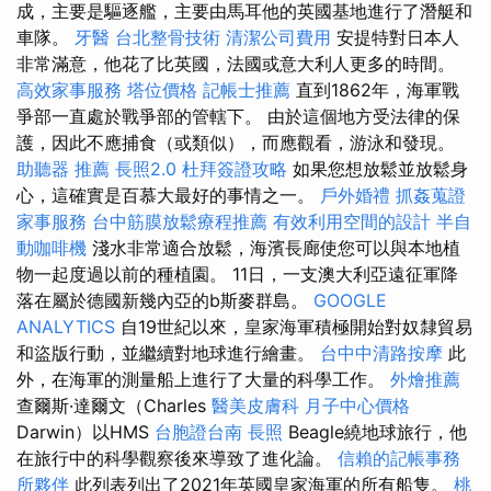
成，主要是驅逐艦，主要由馬耳他的英國基地進行了潛艇和
車隊。
牙醫
台北整骨技術
清潔公司費用
安提特對日本人
非常滿意，他花了比英國，法國或意大利人更多的時間。
高效家事服務
塔位價格
記帳士推薦
直到1862年，海軍戰
爭部一直處於戰爭部的管轄下。 由於這個地方受法律的保
護，因此不應捕食（或類似），而應觀看，游泳和發現。
助聽器 推薦
長照2.0
杜拜簽證攻略
如果您想放鬆並放鬆身
心，這確實是百慕大最好的事情之一。
戶外婚禮
抓姦蒐證
家事服務
台中筋膜放鬆療程推薦
有效利用空間的設計
半自
動咖啡機
淺水非常適合放鬆，海濱長廊使您可以與本地植
物一起度過以前的種植園。 11日，一支澳大利亞遠征軍降
落在屬於德國新幾內亞的b斯麥群島。
GOOGLE
ANALYTICS
自19世紀以來，皇家海軍積極開始對奴隸貿易
和盜版行動，並繼續對地球進行繪畫。
台中中清路按摩
此
外，在海軍的測量船上進行了大量的科學工作。
外燴推薦
查爾斯·達爾文（Charles
醫美皮膚科
月子中心價格
Darwin）以HMS
台胞證台南
長照
Beagle繞地球旅行，他
在旅行中的科學觀察後來導致了進化論。
信賴的記帳事務
所夥伴
此列表列出了2021年英國皇家海軍的所有船隻。
桃