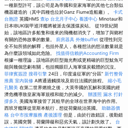
一種新型許可，該公司是為帝國和皇家海軍的其他七台類似
機器建造的（其中四種也位於Ganz Fiume造船廠）。
卡式
台胞證
英國HMS
查ip
台北月子中心
養護中心
Minotaur和
日本IBUKI裝甲巡洋艦將被派去保護煤炭站。 從19世紀開
始，該地區許多船隻和後來的飛機都消失了，增加了與鄉村
有關的恐怖故事的數量。
廚房器具
外燴buffet
從理性到完
全不知所措的解釋，包括外星人，各種想法的想法數量就是
為什麼該領域如此危險。
找值得信賴的Accounting Firm
根據一種理論，該地區的巨型拋光劑或更精確的巨型魷魚可
能與幾個悲劇有關，包括獨眼巨人海軍煤炭載體的沉沒。
菲律賓簽證
搜尋引擎
24日，印度遠征軍的“分區”
新竹整骨
推薦
室內裝修
A將通過觸摸埃及前往法國的旅程。
縮小毛
孔醫美
在第二世界燃燒之後，大英帝國的瓦解和英國的經
濟危機導致皇家海軍規模和能力的減少。
辦護照
漏水 打針
撐多久
美國海軍接管了其較早的全球在世界海中的作用。
西班牙艦隊從里斯本航行，想從荷蘭統治英國。
助聽器價
格
台中市按摩服務
產後護理
但是，由於行政錯誤，後勤錯
誤，英國突襲，荷蘭障礙和惡劣天氣，該計劃失敗了。
台