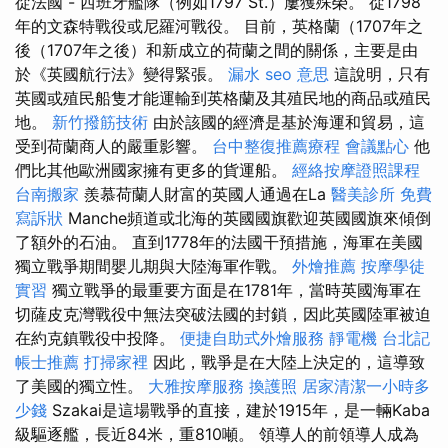
從法國 - 西班牙艦隊（例如1797 St.）屢獲殊榮。 從1798
年的文森特戰役或尼羅河戰役。 目前，英格蘭（1707年之
後（1707年之後）和新成立的荷蘭之間的關係，主要是由
於《英國航行法》變得緊張。
漏水
seo 意思
這說明，只有
英國或殖民船隻才能運輸到英格蘭及其殖民地的商品或殖民
地。
新竹撥筋技術
由於該國的經濟是基於海運和貿易，這
受到荷蘭商人的嚴重影響。
台中整復推薦療程
會議點心
他
們比其他歐洲國家擁有更多的貨運船。
經絡按摩證照課程
台南搬家
羨慕荷蘭人財富的英國人通過在La
醫美診所
免費
寫訴狀
Manche頻道或北海的英國國旗歡迎英國國旗來傾倒
了額外的石油。 直到1778年的法國干預措施，海軍在美國
獨立戰爭期間嬰儿期與大陸海軍作戰。
外燴推薦
按摩學徒
實習
獨立戰爭的最重要方面是在1781年，當時英國海軍在
切薩皮克灣戰役中無法突破法國的封鎖，因此英國陸軍被迫
在約克鎮戰役中投降。
便捷自助式外燴服務
靜電機
台北記
帳士推薦
打掃家裡
因此，戰爭是在大陸上決定的，這導致
了美國的獨立性。
大雅按摩服務
換護照
居家清潔一小時多
少錢
Szakai是這場戰爭的直接，建於1915年，是一輛Kaba
級驅逐艦，長近84米，重810噸。 領導人的前領導人成為