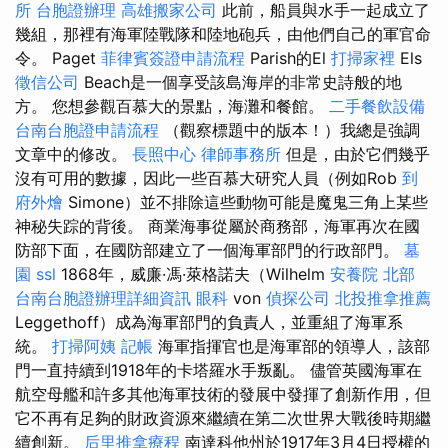
所
台胞證辦理
高雄搬家公司
此前，船員與水手一起成立了
幾組，那裡有海軍陸戰隊和陸地砲兵，由他們自己的軍官命
令。 Paget
菲律賓簽證申請流程
Parish的El
打掃家裡
Els
徵信公司
Beach是一個享受該島海岸的非常史詩般的地
方。 您想參觀百慕大的景點，海灘和餐館。
二手餐飲設備
台南台胞證申請流程
（觀察標題中的版本！）我總是強調
文章中的修改。
長照中心
律師事務所
但是，由於它們幾乎
沒有可用的數據，因此一些百慕大研究人員（例如Rob
到
府外燴
Simone）並不排除這些動物可能是魔鬼三角上某些
神秘失踪的背後。 商業海事從屬於商務部，海軍再次在國
防部下面，在國防部建立了一個海軍部門的行政部門。
墓
園
ssl
1868年，威廉·馮·萊格諾夫（Wilhelm
安養院 北部
台南台胞證辦理詳細資訊
眼科
von
偵探公司
北投推拿推薦
Leggethoff）成為海軍部門的負責人，並重組了海軍系
統。
打掃阿姨
記帳
海軍指揮官也是海軍部的領導人，該部
門一直持續到1918年的卡塔羅水手叛亂。 儘管英國海軍在
航空母艦和許多其他海軍技術的發展中發揮了創新作用，但
它不再有足夠的財政資源來繼續在第二次世界大戰後時期繼
續創新。
后里推拿療程
南達科他州於1917年3月4日授權的