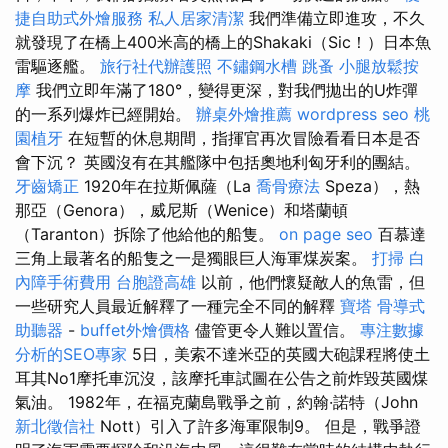
捷自助式外燴服務
私人居家清潔
我們準備立即進攻，不久
就發現了在橋上400米高的橋上的Shakaki（Sic！）日本魚
雷驅逐艦。
旅行社代辦護照
不鏽鋼水槽
跳蚤
小腿放鬆按
摩
我們立即年滿了180°，變得更深，對我們拋出的U炸彈
的一系列爆炸已經開始。
辦桌外燴推薦
wordpress seo
桃
園植牙
在短暫的休息期間，指揮官再次冒險看看日本是否
會下沉？ 英國沒有在其艦隊中包括奧地利匈牙利的團結。
牙齒矯正
1920年在拉斯佩薩（La
喬骨療法
Speza），熱
那亞（Genora），威尼斯（Wenice）和塔蘭頓
（Taranton）拆除了他給他的船隻。
on page seo
百慕達
三角上最著名的船隻之一是獨眼巨人海軍煤炭案。
打掃
白
內障手術費用
台胞證高雄
以前，他們懷疑敵人的魚雷，但
一些研究人員最近解釋了一種完全不同的解釋
寶塔
骨導式
助聽器
-
buffet外燴價格
儘管更令人難以置信。
專注數據
分析的SEO專家
5日，美索不達米亞的英國大砲課程將使土
耳其No1摩托車沉沒，該摩托車試圖在公告之前炸毀英國煤
氣油。 1982年，在福克蘭島戰爭之前，約翰·諾特（John
新北徵信社
Nott）引入了許多海軍限制9。 但是，戰爭證