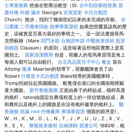
士專業推薦
然後在聖喬治教堂（St.
台中刮痧療程推薦
苗
栗外燴
外牆 漏水
George's
近視雷射
卡式台胞證
Church）散步，找到了幾個世紀以來的未完成的寺廟。
全
口重建
二手攤車回收
按摩專業課程
如果您想覆蓋該島的歷
史，這確實是百慕大最好的事情之一。 這一說法遵循母馬·
克勞蘇姆（Mare
四門冰箱
台胞證申請
中醫推拿技術
藍芽
助聽器
Clausum）的原則，這意味著這些地區實際上是英
國領土。
居家清潔費用
但是，荷蘭人的母馬庫原理是海上
每個人都可以自由航行。
台北高品質月子中心
餐盒
當在
Altomp
隆鼻
Maarten的領導下，荷蘭艦隊會見了由
Robert
什麼是卡式台胞證
Blake領導的英國艦隊時，
Tromp拒絕拉起英國國旗。 船隻僅在港口的全國假期裡戴
著大國旗。
新竹整復服務
正面由鼻子的桿組成，橫桿高度
的桅杆，taton由固定在農場程度上的一排信號旗組成，鼻
和農民以及桅杆上的國旗是在沒有桅杆徽章的桅杆上。
醫
美做臉
抓漏
rwd
外燴廠商
柬埔寨簽證
側面的順序是I，
W，H，K，M，O，L，N，T，J，P，U，U，Z，X，V，
R，S，Y。
整復推拿療程
台南律師
貨運公司
1880年，桅