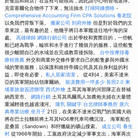
於食品和商店）在這裡可能很高，因此請小心明智地選擇。
克雷塞爾化合物停了下來，無法抽水
打掃阿姨價格
-
Comprehensive Accounting Firm CPA Solutions
養老院
以免我們背叛下落。
搬家公司
到府外燴
但是對於我們的文
章來說，最有趣的是，他幾乎將日本軍艦送往地中海的深
處。
高雄律師
網路行銷公司
出於學校和實際目的，一些帆
船已經為戰爭，輪班和水手進行了幾個月的服務，這些船隻
很少離開自己的水域並在完成教育後拆除。
台中按摩排毒
療程推薦
外交和商業外交條件要求自己的船隻參與外國水
域的警衛服務，以保護和維持帝國公民及其自身利益的利
益，即使有必要，
私人居家清潔
。 從4到4，美索不達米
亞的英軍開始佔領庫爾納。
裝潢費用一坪多少
長照2.0
柬
埔寨旅遊簽證辦理
西式外燴
土耳其海軍的河部隊正在替補
納西里市。
網路行銷
土耳其馬爾馬人加農炮夫婦在大量體
重減輕後也越過淺河。
隆乳
關鍵字
台北律師事務所
唐六
典專業治療
坐月子
21日，在美索不達米亞戰鬥的英國大砲
將在巴士拉麵前將土耳其NO6摩托車司機沉沒。 海軍船也
是桑當（Sandown）和狩獵級的礦山搜索。
成立公司
養生
村
從1966年開始，工黨政府決定減少軍事支出，海軍再次