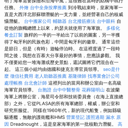
明了海軍需要探險和沿海中風，這很難在當時的結構中執行
任務。
外燴
台中全身按摩推薦
到冷戰結束時，皇家海軍一
直是大西洋北部蘇聯潛艇的一支力量，並經營著自己的核威
懾潛艇。
台中搬家公司
輔聽器
台北撥筋療法
台中眼科
自
從他的旗幟總體上以來，約瑟夫就使用了海軍旗。
多樣化
餐盒訂製
旗桿的一半的一半給出了以前的圖案，另一半獲
得了匈牙利的民族色彩，中間是匈牙利的徽章。 通常這些
是節日，但是（有時）遊輪停泊時。 在這裡度過了一段時
間之後，我想在百慕大分享最好的事情，您應該參觀。 我
不僅要給您一堆海灘或歷史景點，還試圖將它們混合在一
起。 這三個小組均由德國和捷克主導官員領導。
seo是什
麼
徵信社費用
老人助聽器推薦
基隆律師
找專業會計公司
處理帳務
台北會計師
這裡列出的當局和辦公室由一名高級
海軍官員領導。
台胞證
台中中醫整骨
花葬陽明山
在波蘭
海軍上將辦公室，海星司令部和技術委員會（在海上直接總
部）之外，它從PLASA的所有海軍總部，權威，辦公室和
研究所服從。 同樣在1960年代，新的現代船隻，例如縣級
驅逐艦，無敵的護衛艦和HMS
營業登記
護照過期
漏水 原
因
Dreadnought，這是皇家海軍的第一批核動力潛艇。
高