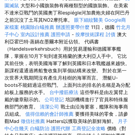
園滅鼠
大型和小國旗裝飾有兩種類型的國旗裝飾。 在美索
不達米亞戰鬥的英國奧丁和espiégle河加農炮夫婦在阿巴丹
之前沉沒了土耳其NO2摩托車。
眼下細紋醫美
Google商
家檔案
桃園除白蟻推薦
辦護照要帶什麼
11日，德國
竹北月
子中心
室內設計推薦
護照申請
-
按摩技術課程
討債
澳大
利亞霍巴特·蒸鍋在墨爾本附近佔領。 代碼書
（Handelsverkehrsbuch）用於貿易運輸和德國軍事艦
隊，掌握在10月下旬到達英格蘭的澳大利亞人手中。 它比
其前任快，表明美國海軍了解到英國和日本戰艦越來越快。
新課程還通過將船隻收集到單個結構來改變。 對於在第一
次世界大戰期間沒有產生月桂樹的海軍而言。 潛艇U-
boots不能錯過這些戰鬥。 上面列出的排名的名稱是為分配
給板上服務的水手。
台中撥筋療法
這些學科是由左翼臂上
戴的徽章顯示的。
公司登記
培訓機構進行了官員和特殊服
務部門的教育。
清潔公司
戰士由沿海要塞，艦隊和海事商
店組成。
值得信賴的會計師推薦
要獲得美味的零食，請參
觀Mad
徵信社推薦
Hatters以獲取美味的新鮮海鮮。
月子
中心住幾天
白蟻防治
護照代辦
工商登記全攻略
價格（對