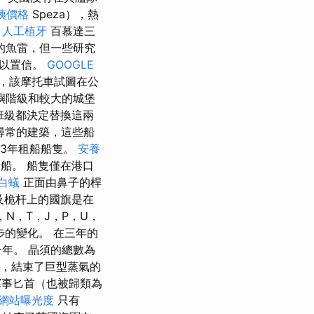
姨價格
Speza），熱
。
人工植牙
百慕達三
的魚雷，但一些研究
難以置信。
GOOGLE
沒，該摩托車試圖在公
嶼階級和較大的城堡
班級都決定替換這兩
尋常的建築，這些船
2013年租船船隻。
安養
衛船。 船隻僅在港口
白蟻
正面由鼻子的桿
及桅杆上的國旗是在
，N，T，J，P，U，
步的變化。 在三年的
年。 晶須的總數為
船，結束了巨型蒸氣的
軍事匕首（也被歸類為
升網站曝光度
只有