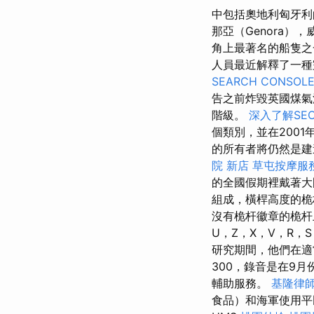
中包括奧地利匈牙
那亞（Genora），
角上最著名的船隻
人員最近解釋了一
SEARCH CONSOL
告之前炸毀英國煤氣
階級。
深入了解SE
個類別，並在200
的所有者將仍然是建造
院 新店
草屯按摩服
的全國假期裡戴著
組成，橫桿高度的桅
沒有桅杆徽章的桅
U，Z，X，V，R，
研究期間，他們在適
300，錄音是在9
輔助服務。
基隆律
食品）和海軍使用