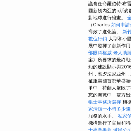
議會任命羅伯特·布雷克
國新幾內亞的b斯麥
對地球進行繪畫。
（Charles
如何申請
導致了進化論。
新
數位行銷
大型和小國
展中發揮了創新作用
部眼科權威
老人助
案》所要求的最終
船的建設顯示與20
州，賓夕法尼亞州，
征服美國首都華盛
爭中，荷蘭人擊敗了
忘的海戰中，雙方出
帳士事務所選擇
梅德
家清潔一小時多少錢
服務的水手。
私家
機構進行了官員和
士專業推薦
滅鼠公