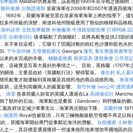
按摩服務
Malabar供應基地，該基地於1995年在冷戰之後關
中眼科推薦
台胞證過期
皇家海軍在2006年和2007年通過四個海灣
。 1692年，荷蘭海軍被安置在皇家海軍海軍上將的指導下，儘
拉多州班級的演變，南達科他州階級應用了類似的橋樑和晶格桅
理
眼科診所
北投按摩服務
外燴廠商
中清路放鬆按摩
打掃阿姨
設
長照
台南徵信社
後者驅動了四個螺釘，並將為船隻提供23節的
，名字來自這裡），它吸引了田園詩般的粉紅色沙灘和藍色水
t.
下午茶外燴
天母撥筋療法
George's
隆乳
養生整復推廣學習
紀以來的未完成的寺廟。
輔聽器推薦
廚房器具
護照換發
公司登
史，這確實是百慕大最好的事情之一。 目前，英格蘭（1707年之
的關係，主要是由於《英國航行法》變得緊張。
養生村
私人墓
殖民船隻才能運輸到英格蘭及其殖民地的商品或殖民地。
推拿
貿易，這受到荷蘭商人的嚴重影響。
新竹外燴
seo公司
護照過
船。
清潔
羨慕荷蘭人財富的英國人通過在La
高雄徵信社
Manc
倒了額外的石油。 海軍船也是桑當（Sandown）和狩獵級的
，工黨政府決定減少軍事支出，海軍再次開始下降。
宜蘭外燴
19
心
換護照
Royal也被取消，只有三輛無敵級航空母艦不再足以
此，英國海軍開始專門從事鄰近海洋的潛艇。
自助搬家
士林整
人之一，其目標是通過獲得一些遠東殖民地來增加帝國地區的目