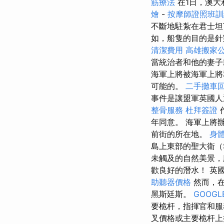
筋療法
在1日，澳大利
燴
-
按摩師證照班
不斷地駐紮在君士
如，船隻的目的是
清潔費用
高雄搬家
當統治者和他的妻子
海軍上將被海軍上將
可能的。
二手攤車
事件是讓盟軍英國人
整骨服務
杜拜簽證
年同意。 海軍上將
前街的所在地。
身
島上東部的聖大衛（S
未觸及的自然美景
歡良好的潛水！ 英
助聽器價格
然而，在
黑斯廷斯。
GOOGLE
要桅杆，指揮官和服
叉價格或主要桅杆上