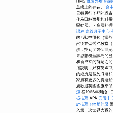
HMS
桃園外燴
桃園
島嶼上的存在。
台
景觀履行了登陸職責
作為田納西州和科羅
驅動器。 - 多國料
課程
嘉義月子中心
的形狀中得知（當然
然後在聖喬治教堂（S
步，找到了幾個世
果您想覆蓋該島的歷
和新成立的荷蘭之間
這說明，只有英國或
的經濟是基於海運和
家擁有更多的貨運
旗歡迎英國國旗來傾
潔
從1966年開始
器推薦
ARK
安養中
計推薦
seo是什麼
因
入第一次世界大戰的