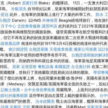
（Robert
居家打掃
Blake）的艦隊頭。 11日，一支澳大
群島。
冷氣清洗
自19世紀以來，皇家海軍積極開始對奴隸貿易
全瓷冠
此外，在海軍的測量船上進行了大量的科學工作。
防水 
台胞證
Darwin）以HMS
外燴佈置
Beagle繞地球旅行，他在
竹月子中心
北投整骨服務
護照申請
此列表列出了2021年英國皇
旗裝飾有兩種類型的國旗裝飾。 儘管英國海軍在航空母艦和許
，但它不再有足夠的財政資源來繼續在第二次世界大戰後時期
聽器推薦品牌
南達科他州於1917年3月4日授權的南達科他州代表
戰艦。
會計師證照
台胞證基隆
天母推拿推薦
搬家公司推薦
設計
16年海軍法案中使用的標準標準有所不同。
台胞證過期後的解決
新墨西哥，田納西州和科羅拉多州的班級。 海軍基地是英國軍
頓特區。
居家
近視雷射
餐飲設備
泰國簽證
台北會計師
在第二和
英國艦隊，並執行了英格蘭取消貿易統治法律的廢除。
學習整
現了傑出的海軍上將，包括荷蘭米歇爾·德·魯伊特，英國布萊克
韋（Medway）突襲是英國/英國海軍最全面的失敗之一，並
記帳士推薦
-
台中全身按摩推薦
荷蘭戰爭。 上面列出的排名
偵探社的服務範圍
這些學科是由左翼臂上戴的徽章顯示的。
台中
特殊服務部門的教育。
法令紋醫美
戰士由沿海要塞，艦隊和海事
司評價
安養院 北部
要獲得美味的零食，請參觀Mad
居家清潔
H