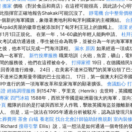
禮
搬家
價格（對於食品和商店）在這裡可能很高，因此請小心明
指揮官正確地報告Shakaki可能沉沒了。
靜電機
台中整骨價
了一個新的海軍國旗，象徵著奧地利和匈牙利國家的主權團結。
台
Árpád房屋的徽章也被添加到了匈牙利王冠上的旗幟上。
清潔
87年1月1日正規化。 在第一年，14-60歲的年輕人能夠申請。
杜拜
次考試成功通過後，學生被任命為戰爭，並被分為一年的海軍軍
之後，他本可以完成一門海洋課程。
漏水 原因
如果經過一項成
成為一名軍官。
新竹按摩服務
職業培訓（火砲，魚雷，礦山，電報
間的服務後，他們在這裡被命令。
打掃家裡
19日，在德國殖民
返回香港進行維修。 24日，在美索不達米亞戰鬥的英軍佔領了巴士
不達米亞奧斯曼帝國的巴士拉港口。 17日，第一個澳大利亞帝國
III中進行的第一項海軍改革和皇家海軍的顯著擴張。
會議點心
打
簽證
經絡調理服務
到1547年，亨里克（Henrik）去世時，英國
O專家
四門冰箱
1588年，西班牙帝國是歐洲最強大的海軍，並向
一頁
艦隊的目的是打破與西班牙人作戰，擊敗英國海盜並撤離新
人。 但是，這一說法在1995年通過分析被駁斥，認為該發現只
土葬費用
茶會
白蟻
養老院
找台北會計師協助財務規劃
室內裝
ichard
搜尋引擎
Ellis）說，這一想法是如何通過一個奇怪