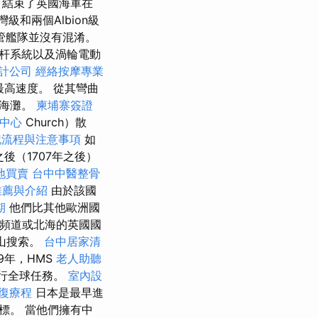
閉，結束了英國海軍在
級和兩個Albion級
管艦隊並沒有混淆。
杆系統以及渦輪電動
計公司
經絡按摩專業
最高速度。 從其彎曲
的海灘。
柬埔寨簽證
中心
Church）散
記流程與注意事項
如
後（1707年之後）
地買賣
台中中醫整骨
推薦與介紹
由於該國
期
他們比其他歐洲國
he頻道或北海的英國國
礦山搜索。
台中居家清
79年，HMS
老人助聽
執行全球任務。
室內設
復療程
日本是最早進
標。 當他們擁有中