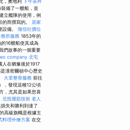
為此，奧地利
下午茶外
海裝備了一艘船，並
建立艦隊的使用，例
目的而撰寫的。
居家
整設備。
徵信社價位
事務所服務
1853年的
的16艘船使其成為
我們故事的一個重要
seo company
北屯
在猶豫後於1917
是漢密爾頓中心歷史
。
大里整骨服務
前往
's），發現這種12公頃
方，尤其是如果您喜
。
北投撥筋技術
老人
無損失和勝利到達了
的高級旗幟是根據主
式料理外燴方案
在交