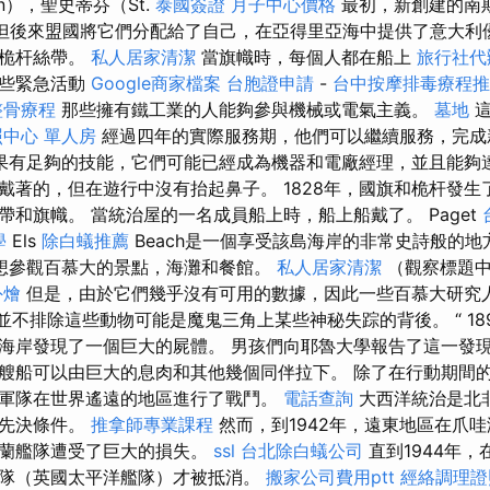
in），聖史蒂芬（St.
泰國簽證
月子中心價格
最初，新創建的南
儲蓄，但後來盟國將它們分配給了自己，在亞得里亞海中提供了意大利
和桅杆絲帶。
私人居家清潔
當旗幟時，每個人都在船上
旅行社代
一些緊急活動
Google商家檔案
台胞證申請
-
台中按摩排毒療程
整骨療程
那些擁有鐵工業的人能夠參與機械或電氣主義。
墓地
這
照中心 單人房
經過四年的實際服務期，他們可以繼續服務，完成
果有足夠的技能，它們可能已經成為機器和電廠經理，並且能夠
戴著的，但在遊行中沒有抬起鼻子。 1828年，國旗和桅杆發生
帶和旗幟。 當統治屋的一名成員船上時，船上船戴了。 Paget
學
Els
除白蟻推薦
Beach是一個享受該島海岸的非常史詩般的地
想參觀百慕大的景點，海灘和餐館。
私人居家清潔
（觀察標題中
外燴
但是，由於它們幾乎沒有可用的數據，因此一些百慕大研究人
e）並不排除這些動物可能是魔鬼三角上某些神秘失踪的背後。 “ 1
海岸發現了一個巨大的屍體。 男孩們向耶魯大學報告了這一發現
艘船可以由巨大的息肉和其他幾個同伴拉下。 除了在行動期間
軍隊在世界遙遠的地區進行了戰鬥。
電話查詢
大西洋統治是北
要先決條件。
推拿師專業課程
然而，到1942年，遠東地區在爪
荷蘭艦隊遭受了巨大的損失。
ssl
台北除白蟻公司
直到1944年
隊（英國太平洋艦隊）才被抵消。
搬家公司費用ptt
經絡調理證