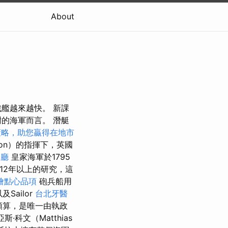
About
艦越來越快。 新課
的海軍而言。 潛艇
策略，助您贏得在地市
ton）的指揮下，英國
客廳
皇家海軍於1795
12年以上的研究，這
燴點心品項
砲兵船用
以及Sailor
台北牙醫
軍預算，是唯一由執政
·科文（Matthias