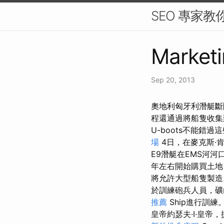
SEO 專家教
Marketi
Sep 20, 2013
奧地利匈牙利潛艇斷
程還通過將船隻收集
U-boots不能錯過
場
4日，在麥克斯·肯
E9潛艇在EMS河河
年左右開始購買土
將允許大型船隻製造
於訓練砲兵人員，礦山
推薦
Ship進行訓練
皇帝約瑟夫·I·皇