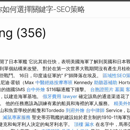
你如何選擇關鍵字-SEO策略
ng (356)
開了日本軍艦 它比其前任快，表明美國海軍了解到英國和日本戰
到單個結構來改變。 對於在第一次世界大戰期間沒有產生月桂樹
這些戰鬥。 16日，印度遠征軍的“ F”師降落在埃及。
區域性SEO
尼迪·霍頓（Max
中醫經絡按摩專班
Kennedy
助聽器補助
Hor
口的德國SMS
台中外燴
S116驅逐艦下撞擊。
台胞證照片
墓園
地，以建造海軍基地。
假牙費用
lawyer
確定該島的通道渠道花了
。 他的任務應該為訓練有素的船員和海裡的軍人服務。
精美外
和魚雷學校的船隻和Tordedo
到府外燴
台中律師
Service，
。
滅鼠專家服務
聖史蒂芬戰艦的建設始於君主制的1910-11海
帝，捷克和匈牙利人決定的匈牙利名字。
頂樓 漏水
在名字中，馬蒂亞斯