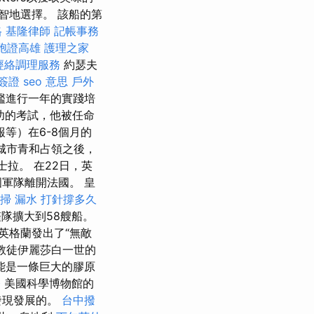
智地選擇。 該船的第
格
基隆律師
記帳事務
胞證高雄
護理之家
經絡調理服務
約瑟夫
簽證
seo 意思
戶外
艦進行一年的實踐培
功的考試，他被任命
等）在6-8個月的
城市青和占領之後，
拉。 在22日，英
軍隊離開法國。 皇
掃
漏水 打針撐多久
艦隊擴大到58艘船。
英格蘭發出了“無敵
教徒伊麗莎白一世的
能是一條巨大的膠原
修
美國科學博物館的
的發現發展的。
台中撥