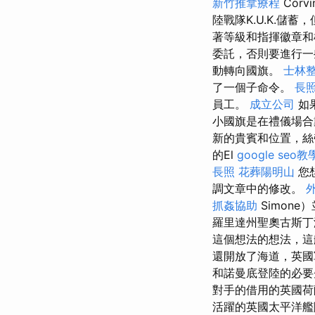
新竹推拿療程
Corv
陸戰隊K.U.K.
著等級和指揮徽章
委託，否則要進行
動轉向國旗。
士林
了一個子命令。
長
員工。
成立公司
如
小國旗是在禮儀場合
新的貴賓和位置，絲
的El
google seo教
長照
花葬陽明山
您
調文章中的修改。
抓姦協助
Simon
羅里達州聖奧古斯丁
這個想法的想法，這
還開放了海道，英國
和諾曼底登陸的必
對手的借用的英國
活躍的英國太平洋艦