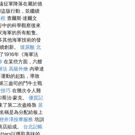
利亞遠征軍降落在屬於德
和盜版行動，並繼續
工程
查爾斯·達爾文
旅行中的科學觀察後來
家海軍的所有船隻。
多其他海軍技術的發
繼續創新。
玻尿酸
北
了1916年《海軍法
師
在某些方面，六艘
辦法
高級外燴
內華達
事運動的起點，導致
第三盎司的鬥牛士戰
骨技巧
在幾次令人難
和喬治·蒙克。
優質記
結束了第二次盎格魯
居
的名稱是為分配給板上
輕井澤按摩服務
培訓
商店組成。
台北記帳
atters以獲取美味的