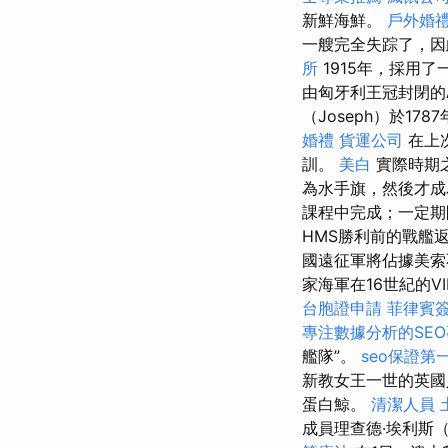
新鮮海鮮。
戶外婚
一艘完全失踪了，因此
所
1915年，採用
由匈牙利王冠封閉的
（Joseph）於17
婚禮
貨運公司
在上
訓。
美白
實際時期
為水手旗，然後才
課程中完成；一定期
HMS勝利前的戰艦
國遠征軍將佔據美索
家海軍在16世紀的V
台胞證申請
菲律賓
專注數據分析的SE
艦隊”。
seo保證第
新教女王一世的英國
蛋白鯨。
清潔人員
成員理查德·埃利斯（R