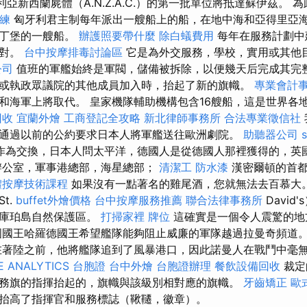
亞新西蘭屍體（A.N.Z.A.C.）的第一批單位將抵達蘇伊茲。 
訓練
匈牙利君主制每年派出一艘船上的船，在地中海和亞得里亞
坦丁堡的一艘船。
辦護照要帶什麼
除白蟻費用
每年在服務計劃中
針對。
台中按摩排毒討論區
它是為外交服務，學校，實用或其他
公司
值班的軍艦始終是軍閥，儲備被拆除，以便幾天后完成其完
或執政眾議院的其他成員加入時，抬起了新的旗幟。
專業會計
和海軍上將取代。 皇家機隊輔助機構包含16艘船，這是世界各地
回收
宜蘭外燴
工商登記全攻略
新北律師事務所
合法專業徵信社
通過以前的公約要求日本人將軍艦送往歐洲劇院。
助聽器公司
作為交換，日本人問太平洋，德國人是從德國人那裡獲得的，英國人
辦公室，軍事港總部，海星總部；
清潔工
防水漆
漢密爾頓的首都
體按摩技術課程
如果沒有一點著名的雞尾酒，您就無法去百慕大
t.
buffet外燴價格
台中按摩服務推薦
聯合法律事務所
David
，庫珀島自然保護區。
打掃家裡
牌位
這確實是一個令人震驚的地
國國王哈羅德國王希望艦隊能夠阻止威廉的軍隊越過拉曼奇頻道
著陸之前，他將艦隊追到了風暴港口，因此諾曼人在戰鬥中毫
 ANALYTICS
台胞證
台中外燴
台胞證辦理
餐飲設備回收
裁定
務旗的指揮抬起的，旗幟與該級別相對應的旗幟。
牙齒矯正
歐
抬高了指揮官和服務標誌（鞦韆，徽章）。