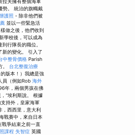
斯拉夫擁有整個海軍
優勢。 統治的旗幟戴
辦護照
- 除非他們被
推薦
並以一些緊急活
樣做之後，他們收到
新學校後，可以成為
達到行隊長的職位。
了新的變化。 引入了
台中整骨價格
Parish
方。
台北整復治療
的版本！）我總是強
員（例如Rob
海外
896年，兩個男孩在佛
，“埃利斯說。 根據
的支持外，皇家海軍
非，西西里，意大利
哇海戰賽中，來自日本
，在戰爭結束之前一直
照課程
失智症
英國