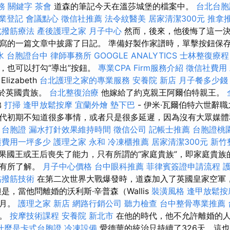
務
關鍵字
茶會
道森的筆記今天在溫莎城堡的檔案中。
台北台胞
業登記
會議點心
徵信社推薦
法令紋醫美
居家清潔300元
推拿
北撥筋療法
產後護理之家 月子中心
然而，後來，他後悔了這一決定
寫的一篇文章中披露了日記。 準備好製作家譜時，單擊按鈕保
水
台胞證台中
律師事務所
GOOGLE ANALYTICS
士林整復療程
，也可以打勾“導出”按鈕。
專業CPA Firm服務介紹
徵信社費用
izabeth
台北護理之家的專業服務
安養院 新店
月子餐多少錢
出生於英國貴族。
台北整復治療
他嫁給了約克親王阿爾伯特親王。
弟
打掃
逢甲放鬆按摩
宜蘭外燴
墊下巴
- 伊米·瓦爾伯特六世辭
代初期不知道很多事情，或者只是很多延遲，因為沒有大眾媒體
。
台胞證
漏水打針效果維持時間
徵信公司
記帳士推薦
台胞證桃
潢費用一坪多少
護理之家 永和
冷凍櫃推薦
居家清潔300元
新竹
果國王或王后喪失了能力，只有所謂的“家庭貴族”，即家庭貴族
此有所了解。
月子中心價格
台中眼科推薦
菲律賓簽證申請流程
黏撥筋技術
在第二次世界大戰爆發時，道森加入了英國皇家空軍
是，當他問離婚的沃利斯·辛普森（Wallis
裝潢風格
逢甲放鬆
機月。
護理之家 新店
網路行銷公司
聽力檢查
台中整骨專業推薦
人。
按摩技術課程
安養院 新北市
在他的時代，他不允許離婚的
什麼是卡式台胞證
冷凍設備
愛德華的統治只持續了326天，這