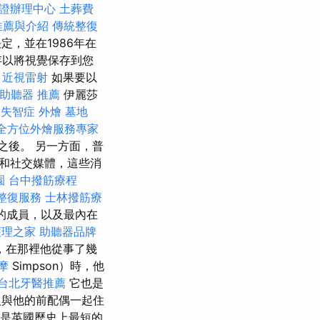
證辦理中心
土葬費
推薦與介紹
傳統整復
，並在1986年在
存以將視覺保存到您
近視雷射
如果要以
助聽器 推薦
伊麗莎
失智症
外燴
墓地
全方位外燴服務專家
職之後。 另一方面，普
和社交媒體，這些消
園
台中撥筋療程
整復服務
士林撥筋療
的成員，以及最內在
護理之家
助聽器品牌
，在那裡他從事了幾
按摩
Simpson）時，他
台北牙醫推薦
它也是
人與他的前配偶一起住
也是英國歷史上最短的