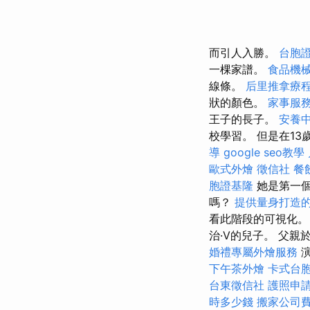
而引人入勝。
台胞
一棵家譜。
食品機
線條。
后里推拿療
狀的顏色。
家事服
王子的長子。
安養
校學習。 但是在1
導
google seo教學
歐式外燴
徵信社
餐
胞證基隆
她是第一個
嗎？
提供量身打造的
看此階段的可視化。 
治·V的兒子。 父
婚禮專屬外燴服務
下午茶外燴
卡式台
台東徵信社
護照申
時多少錢
搬家公司費