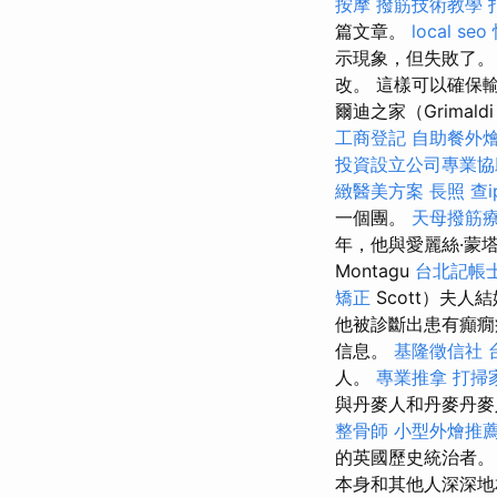
按摩
撥筋技術教學
篇文章。
local seo
示現象，但失敗了。
改。 這樣可以確保
爾迪之家（Grimal
工商登記
自助餐外
投資設立公司專業協
緻醫美方案
長照
查i
一個團。
天母撥筋
年，他與愛麗絲·蒙塔古
Montagu
台北記帳
矯正
Scott）夫
他被診斷出患有癲癇
信息。
基隆徵信社
人。
專業推拿
打掃
與丹麥人和丹麥丹
整骨師
小型外燴推
的英國歷史統治者。
本身和其他人深深