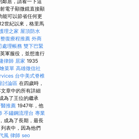
的鄰居，請看一下這
善透射電子顯微鏡直接顯
功能可以節省任何更
12世紀以來，格里馬
護理之家
屋頂防水
整復療程推薦
外商
司處理帳務
雙下巴緊
在英軍服役，並想進行
隆律師
居家
1935
燴菜單
高雄徵信社
rvices
台中美式脊椎
骨討論區
在四歲時，
客文章中的所有詳細
他成為了王位的繼承
牙醫推薦
1947年，他
師
不鏽鋼流理台
專業
位，成為了長期，最長
了列表中，因為他們
代風
律師
seo