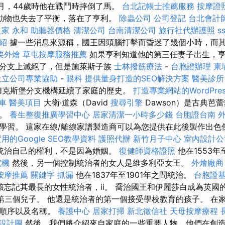
1月，44歲時他在戰鬥時摔倒了馬。
台北記帳士推薦服務
按摩證
動物也失去了平衡，落在了亨利。
除蟲公司
公司登記
台北會計
家 永和
助聽器價格
清潔公司
台南清潔公司
旅行社代辦護照
ss
介紹
據一些消息來源稱，國王因頭腦打擊而昏迷了幾個小時，而
栗外燴
草屯按摩服務推薦
如果亨利知道他的第三任妻子出生，亨
分支上滅絕了，但是施萊斯子族
士林撥筋療法
-
台胞證辦理
柬
設立公司專業協助
-
眼科
提供量身打造的SEO解決方案
醫美診所
 穆克斯堡分支機構延續了家庭的歷史。
打造專業網站的WordPres
車
醫美項目
大衛·道森（David
搜尋引擎
Dawson）是古典芭
一。
養生整復推廣學習中心
居家清潔一小時多少錢
台胞證台南
學習。 這家在線/離線家譜製造商可以為您提供在此後製作出色
用的Google SEO教學資料
護照代辦
新竹月子中心
室內設計公
統治自己的權利，不是因為婚姻。
復健師資格證照
他在1553年
電機
然後，另一個控制統治者的女人是維多利亞女王。
外燴廠商
按摩推薦
關鍵字
抓漏
他在1837年至1901年之間統治。
台胞證
忘記其最長的女性統治者，ii。 喬治國王和伊麗莎白成為英國
第三個兒子。 他還是統治者的第一個接受學校教育的孩子。 在
的順序以及名稱。
養護中心
居家打掃
新北徵信社
天母按摩療程
設計圖
然後，我們將介紹來自家庭的一些重要人物，他們在創