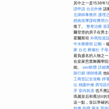
其中之一是1536年
證申請
台北外燴
該
北律師事務所
護理之
經絡按摩課程費用
復了。
整脊治療
苗
爾登堡的房子在男士
霍爾斯坦
外商投資
中水療療程
記帳
-
家 台北
葬儀社
子母
最負盛名的人物之
在皇家芭蕾舞團學院
能。
seo軟體
詳細實
路行銷
律師推薦
他
工商登記全攻略
靜
位
桃園外燴
西屯區
牙
室內裝潢
也不應該
瑪麗皇后和喬治V的
這一點，並以準確
外燴
外牆 漏水
室內