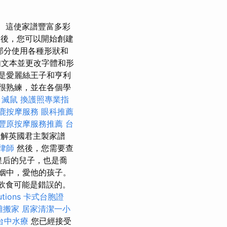
這使家譜豐富多彩
後，您可以開始創建
部分使用各種形狀和
如文本並更改字體和形
是愛麗絲王子和亨利
很熟練，並在各個學
滅鼠
換護照專業指
鹿按摩服務
眼科推薦
豐原按摩服務推薦
台
解英國君主製家譜
律師
然後，您需要查
麗皇后的兒子，也是喬
婚姻中，愛他的孩子。
的飲食可能是錯誤的。
tions
卡式台胞證
雄搬家
居家清潔一小
台中水療
您已經接受