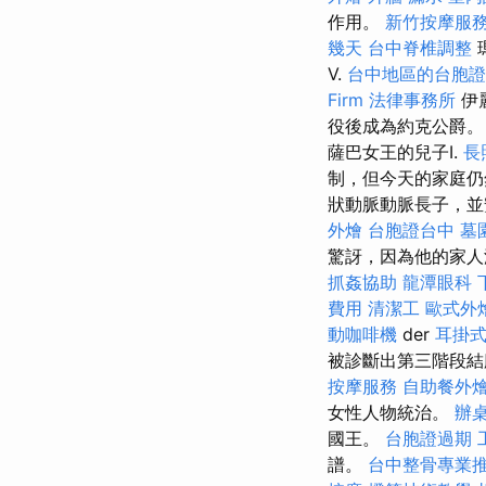
作用。
新竹按摩服
幾天
台中脊椎調整
V.
台中地區的台胞證
Firm
法律事務所
伊
役後成為約克公爵
薩巴女王的兒子I.
長
制，但今天的家庭
狀動脈動脈長子，
外燴
台胞證台中
墓
驚訝，因為他的家人
抓姦協助
龍潭眼科
費用
清潔工
歐式外
動咖啡機
der
耳掛
被診斷出第三階段
按摩服務
自助餐外
女性人物統治。
辦
國王。
台胞證過期
譜。
台中整骨專業