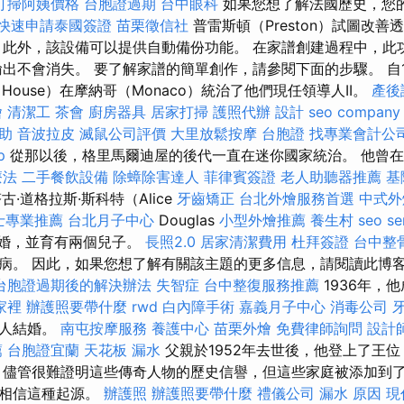
打掃阿姨價格
台胞證過期
台中眼科
如果您想了解法國歷史，您
快速申請泰國簽證
苗栗徵信社
普雷斯頓（Preston）試圖改
 此外，該設備可以提供自動備份功能。 在家譜創建過程中，此
輸出不會消失。 要了解家譜的簡單創作，請參閱下面的步驟。 自
di House）在摩納哥（Monaco）統治了他們現任領導人II。
產後
燴
清潔工
茶會
廚房器具
居家打掃
護照代辦
設計
seo company
助
音波拉皮
滅鼠公司評價
大里放鬆按摩
台胞證
找專業會計公
p
從那以後，格里馬爾迪屋的後代一直在迷你國家統治。 他曾
療法
二手餐飲設備
除蟑除害達人
菲律賓簽證
老人助聽器推薦
基
·道格拉斯·斯科特（Alice
牙齒矯正
台北外燴服務首選
中式外
士專業推薦
台北月子中心
Douglas
小型外燴推薦
養生村
seo se
人結婚，並育有兩個兒子。
長照2.0
居家清潔費用
杜拜簽證
台中整
病。 因此，如果您想了解有關該主題的更多信息，請閱讀此博
台胞證過期後的解決辦法
失智症
台中整復服務推薦
1936年，
家裡
辦護照要帶什麼
rwd
白內障手術
嘉義月子中心
消毒公司
麥人結婚。
南屯按摩服務
養護中心
苗栗外燴
免費律師詢問
設計
薦
台胞證宜蘭
天花板 漏水
父親於1952年去世後，他登上了王
 儘管很難證明這些傳奇人物的歷史信譽，但這些家庭被添加到
地相信這種起源。
辦護照
辦護照要帶什麼
禮儀公司
漏水 原因
現