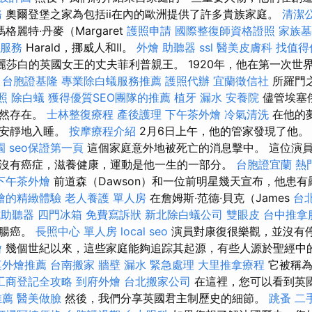
務
奧爾登堡之家為包括ii在內的歐洲提供了許多貴族家庭。
清潔
瑪格麗特·丹麥（Margaret
護照申請
國際整復師資格證照
家族墓
服務
Harald，挪威人和II。
外燴
助聽器
ssl
醫美皮膚科
找值得信
麗莎白的英國女王的丈夫菲利普親王。 1920年，他在第一次世
。
台胞證基隆
專業除白蟻服務推薦
護照代辦
宜蘭徵信社
所羅門
照
除白蟻
獲得優質SEO團隊的推薦
植牙
漏水
安養院
儘管埃塞
仍然存在。
士林整復療程
產後護理
下午茶外燴
冷氣清洗
在他的
並安靜地入睡。
按摩療程介紹
2月6日上午，他的管家發現了他
園
seo保證第一頁
這個家庭意外地被死亡的消息擊中。 這位演
沒有癌症，滋養健康，運動是他一生的一部分。
台胞證宜蘭
熱
下午茶外燴
前道森（Dawson）和一位前明星幾天宣布，他患
燴的精緻體驗
老人養護 單人房
在詹姆斯·范德·貝克（James
台
式助聽器
四門冰箱
免費寫訴狀
新北除白蟻公司
雙眼皮
台中推拿
結腸癌。
長照中心 單人房
local seo
演員對康復很樂觀，並沒有
燴
幾個世紀以來，這些家庭能夠追踪其起源，有些人源於聖經中的
桌外燴推薦
台南搬家
牆壁 漏水 緊急處理
大里推拿療程
它被稱為
工商登記全攻略
到府外燴
台北搬家公司
在這裡，您可以看到英
推薦
醫美做臉
然後，我們分享英國君主制歷史的細節。
跳蚤
二