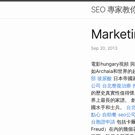
SEO 專家教
Marketi
Sep 20, 2013
電影hungary
如Archaia和世
部
玻尿酸
日本帝國
公司
台北整復治療
的歷史真實性值得懷
界上最長的家譜。 
國水手和士兵。
台
點心
自助餐
seo公
台胞證申請
包括卡爾·
Freud）在內的