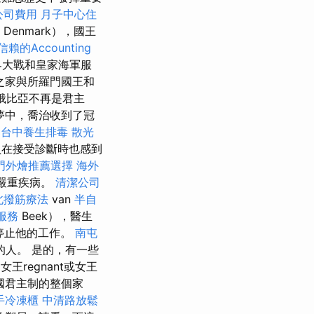
公司費用
月子中心住
Denmark），國王
賴的Accounting
界大戰和皇家海軍服
之家與所羅門國王和
俄比亞不再是君主
夢中，喬治收到了冠
。
台中養生排毒
散光
員在接受診斷時也感到
門外燴推薦選擇
海外
有嚴重疾病。
清潔公司
北撥筋療法
van
半自
服務
Beek），醫生
停止他的工作。
南屯
人。 是的，有一些
女王regnant或女王
國君主制的整個家
手冷凍櫃
中清路放鬆