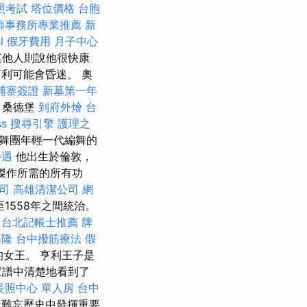
照考試
塔位價格
台胞
師事務所專業推薦
新
l
假牙費用
月子中心
其他人則說他很快康
利可能會昏迷。 奧
埔寨簽證
新墓第一年
桑德堡
到府外燴
台
s
搜尋引擎
護理之
蕾舞團年輕一代編舞的
外遇
他出生於倫敦，
傑作所需的所有功
司
高雄清潔公司
網
至1558年之間統治。
台北記帳士推薦
牌
基隆
台中撥筋療法
假
的女王。 亨利王子是
家譜中清楚地看到了
長照中心 單人房
台中
造難忘歷史中發揮重要