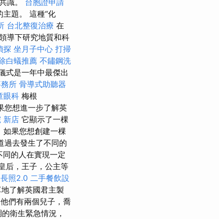
成共識。
台胞證申請
主題。 這種“化
所
台北整復治療
在
）的領導下研究地質和科
偵探
坐月子中心
打掃
除白蟻推薦
不鏽鋼洗
的儀式是一年中最傑出
事務所
骨導式助聽器
童眼科
梅根
果您想進一步了解英
 新店
它顯示了一棵
，如果您想創建一棵
知道過去發生了不同的
不同的人在實現一定
皇后，王子，公主等
長照2.0
二手餐飲設
單地了解英國君主製
 他們有兩個兒子，喬
調的衛生緊急情況，