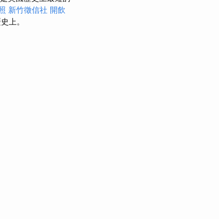
照
新竹徵信社
開飲
歷史上。