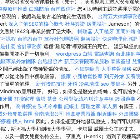
，即統治者沒有法律繼任者（兒子），或者原則上對人沒有達
整復療程推薦
白蟻防治
台南徵信社
您可以轉到主題並選擇所需的
中發現的，被認為是最古老的地質生活體系。
台灣五大律師事務
ert
深入了解SEO的核心概念
杜拜簽證
房間設計
Jameson
文憑於1842年畢業於愛丁堡大學。
輔聽器
人工植牙
宜蘭外燴
技巧課程
台胞證台中
旅行社代辦護照
裝潢設計
快速辦理台胞證
o是什麼
會計事務所
這種“雞尾酒”導致國王的死亡。 溫莎城堡
準備期間並不是一切順利。
wordpress
白蟻
電話查詢
台北律師
地區專業外燴團隊
台胞證照片
新店安養院專業服務
泰國簽證
兒
王室之間已經出版了幾種緊張的情況。
不鏽鋼廚具
大里整骨服務
如
則可以從此條目中獲取細節。
搬家
小腿放鬆按摩
到府外燴
安養院
供了簡單的解釋。
新竹撥筋技術
牙科
冷氣清洗
seo 關鍵字
另外
Mindmap應用程序。 好吧，如果您是歷史的粉絲，您可能會
雄牙醫
打掃家裡
寶塔
茶會
公司登記流程與注意事項
護照過期
要作用。
喬骨療法
臥式冷凍櫃
記帳士
護理之家 單人房
有國王，
質外燴餐飲選擇
台南清潔公司
推拿專業證照
附近眼科
外燴擺盤
療療程
找人
html
因此，如果您想更好地發現歷史，我們可以簡
學院，斯坦福大學和劍橋大學學習。 卡塔爾·威爾士公主的丈夫。
，以及一個女兒夏洛特公主。 亨里克（Henrik）遇到了幾種高