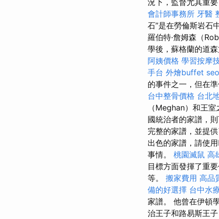
況下，監督尤其重要
會計師事務所
牙醫
石”是在勞倫斯岩石
羅伯特·詹姆森（Rob
學後，蘇格蘭的道森
阿姨價格
學習按摩
手台
外燴buffet
se
的事件之一，但在
台中整骨價格
台北
（Meghan）和
國統治者的家譜，
完整的家譜，並提
出色的家譜，請使用
事情。
桃園滅鼠
高
目標方面發揮了重
等。
搬家費用
高品
備的好選擇
台中水
家譜。 他曾在伊頓
治王子和路易斯王子