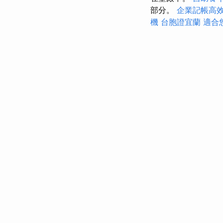
部分。
企業記帳高
機
台胞證宜蘭
適合