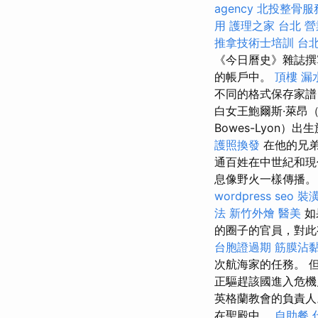
agency
北投整骨服
用
護理之家 台北
營
推拿技術士培訓
台
《今日曆史》雜誌撰
的帳戶中。
頂樓 漏
不同的格式保存家譜
白女王鮑爾斯·萊昂（El
Bowes-Lyon）
護照換發
在他的兄
通百姓在中世紀和現
息像野火一樣傳播
wordpress seo
裝
法
新竹外燴
醫美
如
的圈子的官員，對
台胞證過期
筋膜沾
次航海家的任務。 但
正驅趕該國進入危
英格蘭教會的負責
在聖殿中。
自助餐