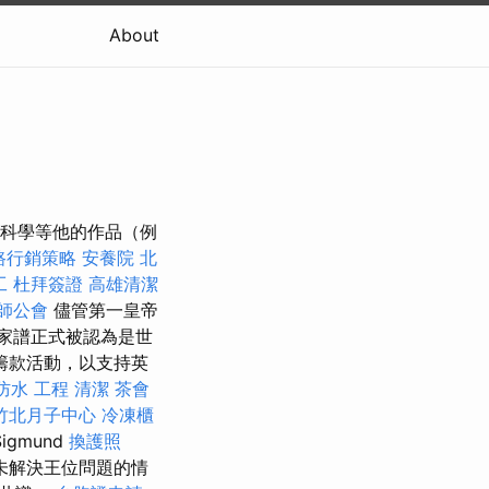
About
和科學等他的作品（例
路行銷策略
安養院 北
工
杜拜簽證
高雄清潔
師公會
儘管第一皇帝
 家譜正式被認為是世
籌款活動，以支持英
防水 工程
清潔
茶會
竹北月子中心
冷凍櫃
gmund
換護照
未解決王位問題的情