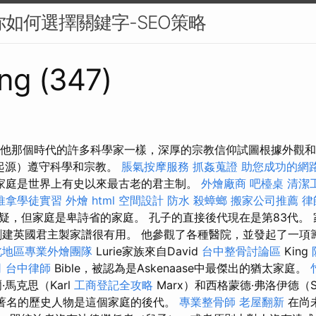
你如何選擇關鍵字-SEO策略
ng (347)
視頻 與他那個時代的許多科學家一樣，深厚的宗教信仰試圖根據外觀
界的起源）遵守科學和宗教。
脹氣按摩服務
抓姦蒐證
助您成功的網
家庭是世界上有史以來最古老的君主制。
外燴廠商
吧檯桌
清潔
推拿學徒實習
外燴
html
空間設計
防水
殺蟑螂
搬家公司推薦
律
疑，但家庭是卑詩省的家庭。 孔子的直接後代現在是第83代。
創建英國君主製家譜很有用。 他參觀了各種醫院，並發起了一項
北地區專業外燴團隊
Lurie家族來自David
台中整骨討論區
King
司
台中律師
Bible，被認為是Askenaase中最傑出的猶太家庭。
馬克思（Karl
工商登記全攻略
Marx）和西格蒙德·弗洛伊德（Si
幾個著名的歷史人物是這個家庭的後代。
專業整骨師
老屋翻新
在尚