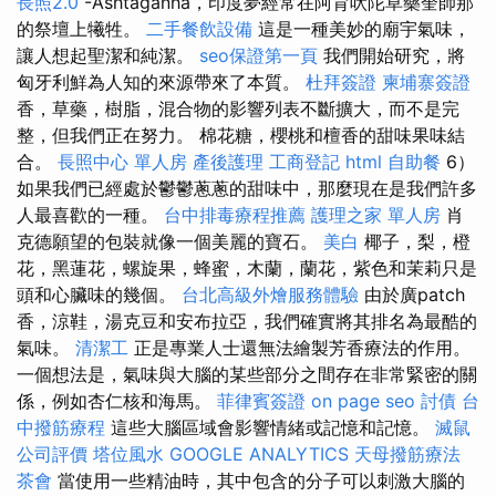
長照2.0
-Ashtaganha，印度夢經常在阿育吠陀草藥奎師那
的祭壇上犧牲。
二手餐飲設備
這是一種美妙的廟宇氣味，
讓人想起聖潔和純潔。
seo保證第一頁
我們開始研究，將
匈牙利鮮為人知的來源帶來了本質。
杜拜簽證
柬埔寨簽證
香，草藥，樹脂，混合物的影響列表不斷擴大，而不是完
整，但我們正在努力。 棉花糖，櫻桃和檀香的甜味果味結
合。
長照中心 單人房
產後護理
工商登記
html
自助餐
6）
如果我們已經處於鬱鬱蔥蔥的甜味中，那麼現在是我們許多
人最喜歡的一種。
台中排毒療程推薦
護理之家 單人房
肖
克德願望的包裝就像一個美麗的寶石。
美白
椰子，梨，橙
花，黑蓮花，螺旋果，蜂蜜，木蘭，蘭花，紫色和茉莉只是
頭和心臟味的幾個。
台北高級外燴服務體驗
由於廣patch
香，涼鞋，湯克豆和安布拉亞，我們確實將其排名為最酷的
氣味。
清潔工
正是專業人士還無法繪製芳香療法的作用。
一個想法是，氣味與大腦的某些部分之間存在非常緊密的關
係，例如杏仁核和海馬。
菲律賓簽證
on page seo
討債
台
中撥筋療程
這些大腦區域會影響情緒或記憶和記憶。
滅鼠
公司評價
塔位風水
GOOGLE ANALYTICS
天母撥筋療法
茶會
當使用一些精油時，其中包含的分子可以刺激大腦的