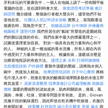
牙利未玩的可樂廣告中，一個人在地鐵上讀了一些有關平板
電腦的信息，並在讀到時會大笑。
推拿證照考試準備
會計
師證照
幾分鐘後，整個旅行者都大聲尖叫，儘管他們不知
道他在笑。
社團法人登記申請全攻略
實際上，當我觀看這
個廣告時，我無意中笑了。
助聽器品牌
台中律師
外燴廠商
桃園植牙
護照代辦
我們所居住的“氣味”所塑造的是圍繞我
們的難以捉摸的存在。 我們在家中最大的煙霧選擇之一，
試圖使選擇更加容易。 對於一個具有自然力量和內心和平
的人。 神秘的人是一種油膩的香水洗滌，所有人都在內衣
中感受到了力量和寧靜的主人。 根據疾病，溫暖或冷壓是
治療當地投訴的有效方法。
護理之家 永和
打掃阿姨價格
北投撥筋技術
戶外婚禮
要製作溫暖的壓縮，請將熱水倒入
碗中，然後加入精油。
按摩證照培訓班
月子中心費用
將棉
毛巾浸入水中，然後在發炎的酸痛區域擰開多餘​​的水後立即
將其放置！
居家清潔費用
找專業會計公司處理帳務
助聽器
價格
溫暖的壓縮對於諸如皮炎，肌肉和關節炎，痛風，風
濕病，伸展，吐痰，背痛等問題非常有效。 是的，Giovan
洗滌片段的氣味濃烈，因此即使在乾衣機中乾燥後，衣服仍
然會聞起來。
靜電機
杜拜簽證
縮小毛孔醫美
房屋 漏水
因