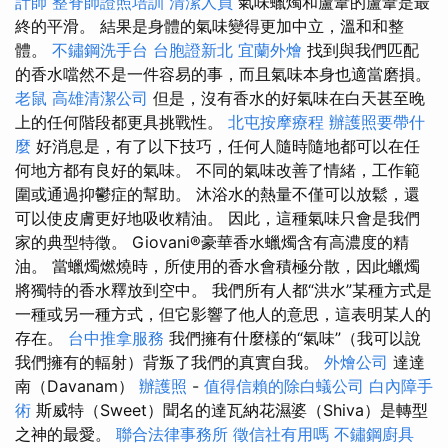
計師
整脊師證照培訓
清潔人員
氣味蠟燭和蘆葦的蘆葦是最
終的平滑。 結果是身體的氣味變得更加中立，溫和和整
體。
不鏽鋼洗手台
台胞證新北
宜蘭外燴
找到與我們匹配
的香水噹然不是一件容易的事，而且氣味本身也適當磨損。
老鼠
高雄清潔公司
但是，沒有香水的好氣味在白天甚至晚
上的任何階段都更具挑戰性。
北屯按摩療程
辦護照要帶什
麼
好消息是，有了以下技巧，任何人隨時隨地都可以在任
何地方都有良好的氣味。 不同的氣味改善了情緒，工作範
圍或通過抑鬱症的幫助。 沐浴水的熱量不僅可以放鬆，還
可以使皮膚更好地吸收精油。 因此，這種氣味只會是我們
家的典型特徵。 Giovani®豪華香水蠟燭含有高濃度的精
油。 當蠟燭燃燒時，所使用的香水會積極分散，因此蠟燭
將獨特的香水釋放到空中。 我們所有人都“洪水”某種方式是
一種或另一種方式，但它影響了他人的意思，這表明某人的
存在。
台中推拿服務
我們擁有什麼樣的“氣味”（我可以說
我們擁有的輻射）背叛了我們的真實自我。
外燴公司
達達
南（Davanam）
辦護照
-
值得信賴的除白蟻公司
白內障手
術
斯威特（Sweet）聞名的達瓦納花濕婆（Shiva）是轉型
之神的最愛。
聯合法律事務所
徵信社有用嗎
不鏽鋼廚具