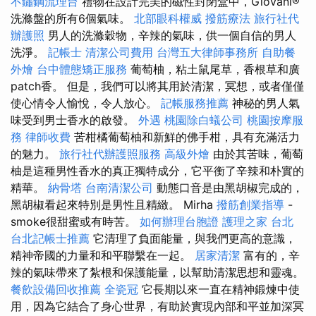
不鏽鋼流理台
禮物在設計完美的磁性封閉盒中，Giovani®
洗滌盤的所有6個氣味。
北部眼科權威
撥筋療法
旅行社代
辦護照
男人的洗滌穀物，辛辣的氣味，供一個自信的男人
洗淨。
記帳士
清潔公司費用
台灣五大律師事務所
自助餐
外燴
台中體態矯正服務
葡萄柚，粘土鼠尾草，香根草和廣
patch香。 但是，我們可以將其用於清潔，冥想，或者僅僅
使心情令人愉悅，令人放心。
記帳服務推薦
神秘的男人氣
味受到男士香水的啟發。
外遇
桃園除白蟻公司
桃園按摩服
務
律師收費
苦柑橘葡萄柚和新鮮的佛手柑，具有充滿活力
的魅力。
旅行社代辦護照服務
高級外燴
由於其苦味，葡萄
柚是這種男性香水的真正獨特成分，它平衡了辛辣和朴實的
精華。
納骨塔
台南清潔公司
動態口音是由黑胡椒完成的，
黑胡椒看起來特別是男性且精緻。 Mirha
撥筋創業指導
-
smoke很甜蜜或有時苦。
如何辦理台胞證
護理之家 台北
台北記帳士推薦
它清理了負面能量，與我們更高的意識，
精神帝國的力量和和平聯繫在一起。
居家清潔
富有的，辛
辣的氣味帶來了紮根和保護能量，以幫助清潔思想和靈魂。
餐飲設備回收推薦
全瓷冠
它長期以來一直在精神鍛煉中使
用，因為它結合了身心世界，有助於實現內部和平並加深冥