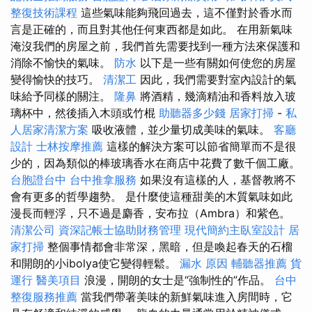
整復技術課程
這些氣味能夠飛回過去，這不僅對於香水而
言是正確的，而且對其他任何東西都是如此。 在用新氣味
淹沒我們的房屋之前，我們首先需要找到一種方法來保護和
消除不愉快的氣味。
防水
以下是一些有關如何使您的房屋
變得愉快的技巧。
清潔工
因此，我們需要對室內設計的氣
味給予同樣的關注。
隆鼻
將酒精，幾滴精油和香料放入玻
璃杯中，然後插入木頭或竹棍
助聽器多少錢
居家打掃
-
私
人居家清潔方案
吸收液體，並少量切成美味的氣味。
客廳
設計
士林按摩推薦
這樣的解決方案可以節省簡單而不是很
少的，因為類似的棒玻璃香水在商店中花費了數千個工廠。
台胞證台中
台中推拿服務
如果沒有這樣的人，基督教將不
會有更多的哲學趨勢。 是什麼使這種甜美的木質氣味如此
漫長而輕浮，只不過是麝香，安布拉（Ambra）和紫色。
清潔公司
資深記帳士協助財務管理
現代簡約主臥室設計
居
家打掃
整個事情都會非常深，黑暗，但是喚起春天的石榴
和開朗的小ibolya使它變得輕鬆。
漏水 原因
輔聽器推薦
貨
運行
醫美項目
浪漫，開朗的女士是“強制性的”作品。
台中
整復服務推薦
當我們帶著美味的新鮮氣味進入房間時，它