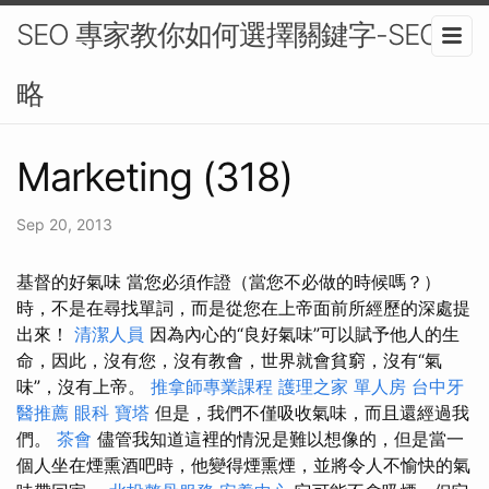
SEO 專家教你如何選擇關鍵字-SEO策
略
Marketing (318)
Sep 20, 2013
基督的好氣味 當您必須作證（當您不必做的時候嗎？）
時，不是在尋找單詞，而是從您在上帝面前所經歷的深處提
出來！
清潔人員
因為內心的“良好氣味”可以賦予他人的生
命，因此，沒有您，沒有教會，世界就會貧窮，沒有“氣
味”，沒有上帝。
推拿師專業課程
護理之家 單人房
台中牙
醫推薦
眼科
寶塔
但是，我們不僅吸收氣味，而且還經過我
們。
茶會
儘管我知道這裡的情況是難以想像的，但是當一
個人坐在煙熏酒吧時，他變得煙熏煙，並將令人不愉快的氣