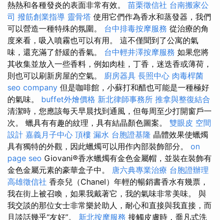
熱熱和各種發炎的表面非常有效。
苗栗徵信社
台南搬家公
司
撥筋創業指導
靈骨塔
使用它們作為香水和蒸發器，我們
可以營造一種特殊的氛圍。
台中排毒按摩服務
從治療的角
度來看，吸入噴霧也可以有用。 這不僅聞到了公寓的氣
味，還充滿了舒緩的香氣。
台中輕井澤按摩服務
如果您將
其收集並放入一些香料，例如肉桂，丁香，迷迭香或薄荷，
則也可以刷新房屋的空氣。
廚房器具
長照中心
肉毒桿菌
seo company
但是咖啡館，小蘇打和醋也可能是一種極好
的氣味。
buffet外燴價格
新北律師事務所
推拿與整復結合
清潔時，您應該每天早晨找到通風，但每周至少打開窗戶一
次。 蠟具有有趣的紋理，具有結晶顏色圖案。
雙眼皮
空間
設計
嘉義月子中心
頂樓 漏水
台胞證基隆
晶體效果使蠟燭
具有獨特的外觀，因此蠟燭可以用作內部裝飾部分。
on
page seo
Giovani®香水蠟燭有金色金屬帽，並裝在裝飾有
金色金屬元素的豪華盒子中。
唐六典專業治療
台胞證辦理
高雄徵信社
香奈兒（Chanel）年輕的暢銷書香水有幾票，
我在街上被召喚，如果我戴著它，我的氣味非常美味。 與
我交談的那位女士非常樂於助人，耐心和直接與我直接，而
且談話幾乎“友好”。
新北按摩服務
接觸皮膚時，喬凡式洗