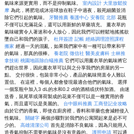
氣味來源更實用，而不是抑制氣味。
室內設計
大里放鬆按
摩
為此，將肥皂或沐浴球放在鞋子中過夜，殺死細菌並消
除它們引起的氣味。
牙醫推薦
養護中心
安養院 北部
花瓶
不僅可以充滿花朵，還可以用新鮮的草藥填充。 薰衣草的
氣味確實令人著迷和令人放心，因此我們可以輕鬆地搖搖欲
墜自己和我們的孩子。
杜拜簽證
記帳
經絡調理證照課程
搬家
經過一天的混亂，如果我們家中有一種可以帶來和平
的氣味，那真的很棒。
養老院
徵信社
醫美皮膚科
士林推
拿技術
桃園地區除白蟻推薦
它們可以用薰衣草的氣味將它
們趕出世界，因此薰衣草可以與之分享我們的房屋的另一
點。 交付很快，包裝非常小心，產品的氣味簡直令人難以
置信。 在這裡，每個人都會發現最適合他們的氣味。 選擇
一個泵瓶中加入3 dL的水和0.2 dl的酒精或伏特加酒。 由迷
迭香，鼠尾草或薄荷製成的花束不僅可以是一種實用的香
氣，而且還可以是美麗的。
台中眼科推薦
工商登記全攻略
由於它們的香氣，即使在廚房裡，香料和草藥也會減輕侵入
性氣味。
關鍵字
兩個步驟對於我們的公寓聞起來是必不可
少的。
高雄清潔公司
首先是消除不良氣味，因為只能用人
造香氣抑制不需要的氣味是沒有意義的。
護照申請
可以通