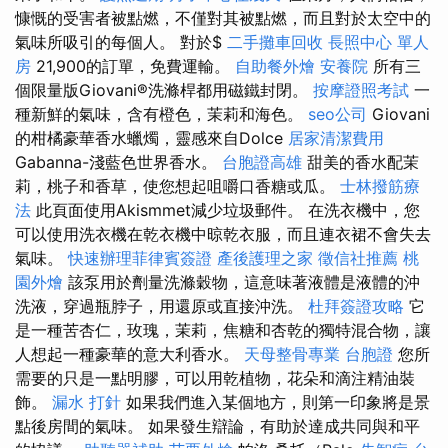
慷慨的受害者被點燃，不僅對其被點燃，而且對於太空中的
氣味所吸引的每個人。 對於$
二手攤車回收
長照中心 單人
房
21,900的訂單，免費運輸。
自助餐外燴
安養院
所有三
個限量版Giovani®洗滌桿都用磁鐵封閉。
按摩證照考試
一
種新鮮的氣味，含有橙色，茉莉和海色。
seo公司
Giovani
的柑橘豪華香水蠟燭，靈感來自Dolce
居家清潔費用
Gabanna-淺藍色世界香水。
台胞證高雄
甜美的香水配茉
莉，桃子和香草，使您想起咀嚼口香糖或瓜。
士林撥筋療
法
此頁面使用Akismmet減少垃圾郵件。 在洗衣機中，您
可以使用洗衣機在乾衣機中晾乾衣服，而且連衣裙不會失去
氣味。
快速辦理菲律賓簽證
產後護理之家
徵信社推薦
桃
園外燴
該泵用於劑量洗滌穀物，這意味著液體是液體的沖
洗液，穿過瓶脖子，用還原或直接沖洗。
杜拜簽證攻略
它
是一種苦杏仁，玫瑰，茉莉，焦糖和杏乾的獨特混合物，讓
人想起一種豪華的意大利香水。
天母整骨專業
台胞證
您所
需要的只是一點明膠，可以用乾植物，花朵和滴注精油裝
飾。
漏水 打針
如果我們進入某個地方，則第一印象將是景
點後房間的氣味。 如果發生辯論，有助於達成共同與和平