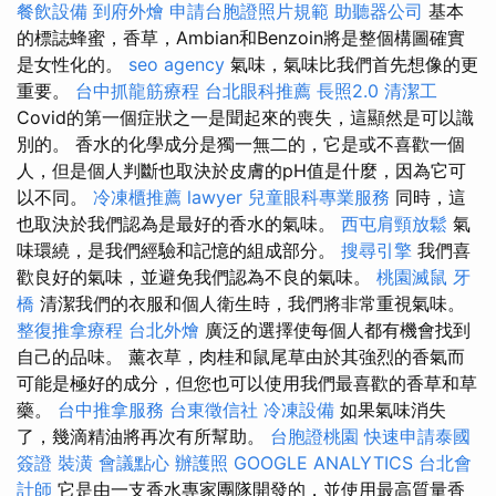
餐飲設備
到府外燴
申請台胞證照片規範
助聽器公司
基本
的標誌蜂蜜，香草，Ambian和Benzoin將是整個構圖確實
是女性化的。
seo agency
氣味，氣味比我們首先想像的更
重要。
台中抓龍筋療程
台北眼科推薦
長照2.0
清潔工
Covid的第一個症狀之一是聞起來的喪失，這顯然是可以識
別的。 香水的化學成分是獨一無二的，它是或不喜歡一個
人，但是個人判斷也取決於皮膚的pH值是什麼，因為它可
以不同。
冷凍櫃推薦
lawyer
兒童眼科專業服務
同時，這
也取決於我們認為是最好的香水的氣味。
西屯肩頸放鬆
氣
味環繞，是我們經驗和記憶的組成部分。
搜尋引擎
我們喜
歡良好的氣味，並避免我們認為不良的氣味。
桃園滅鼠
牙
橋
清潔我們的衣服和個人衛生時，我們將非常重視氣味。
整復推拿療程
台北外燴
廣泛的選擇使每個人都有機會找到
自己的品味。 薰衣草，肉桂和鼠尾草由於其強烈的香氣而
可能是極好的成分，但您也可以使用我們最喜歡的香草和草
藥。
台中推拿服務
台東徵信社
冷凍設備
如果氣味消失
了，幾滴精油將再次有所幫助。
台胞證桃園
快速申請泰國
簽證
裝潢
會議點心
辦護照
GOOGLE ANALYTICS
台北會
計師
它是由一支香水專家團隊開發的，並使用最高質量香