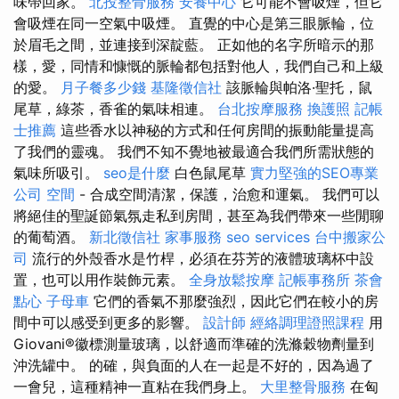
味帶回家。
北投整骨服務
安養中心
它可能不會吸煙，但它
會吸煙在同一空氣中吸煙。 直覺的中心是第三眼脈輪，位
於眉毛之間，並連接到深靛藍。 正如他的名字所暗示的那
樣，愛，同情和慷慨的脈輪都包括對他人，我們自己和上級
的愛。
月子餐多少錢
基隆徵信社
該脈輪與帕洛·聖托，鼠
尾草，綠茶，香雀的氣味相連。
台北按摩服務
換護照
記帳
士推薦
這些香水以神秘的方式和任何房間的振動能量提高
了我們的靈魂。 我們不知不覺地被最適合我們所需狀態的
氣味所吸引。
seo是什麼
白色鼠尾草
實力堅強的SEO專業
公司
空間
- 合成空間清潔，保護，治愈和運氣。 我們可以
將絕佳的聖誕節氣氛走私到房間，甚至為我們帶來一些閒聊
的葡萄酒。
新北徵信社
家事服務
seo services
台中搬家公
司
流行的外殼香水是竹桿，必須在芬芳的液體玻璃杯中設
置，也可以用作裝飾元素。
全身放鬆按摩
記帳事務所
茶會
點心
子母車
它們的香氣不那麼強烈，因此它們在較小的房
間中可以感受到更多的影響。
設計師
經絡調理證照課程
用
Giovani®徽標測量玻璃，以舒適而準確的洗滌穀物劑量到
沖洗罐中。 的確，與負面的人在一起是不好的，因為過了
一會兒，這種精神一直粘在我們身上。
大里整骨服務
在匈