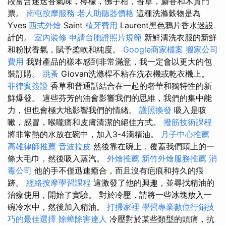
段富含迷迭香氣味，檸檬，佛手柑，香草，麝香和木質門
票。
南屯按摩服務
老人助聽器價格
這種洗滌穀物是為
Yves
西式外燴
Saint
植牙費用
Laurent黑色鴉片香水迷設
計的。
室內裝修
申請台胞證照片規範
新鮮清洗衣服的新鮮
和粉狀香氣，賦予柔軟和純度。
Google商家檔案
搬家公司
費用
我對產品的樣本感到非常滿意，我一定會以更大的包
裝訂購。
跳蚤
Giovan洗滌桿不粘在洗衣機或乾衣機上。
菲律賓簽證
香草和普通話結合在一起的奢華和獨特性的新
鮮爆發。 這些芬芳的油會影響我們的思維，我們的集中能
力，但也會極大地影響我們的情緒。
護照換發
吸入是咳
嗽，感冒，喉嚨痛和皮膚清潔的絕佳方式。
撥筋技術課程
將非常熱的水放在碗中，加入3-4滴精油。
月子中心推薦
高雄律師推薦
音波拉皮
然後靠在碗上，覆蓋我們頭上的一
條大毛巾，然後吸入蒸汽。
外燴推薦
新竹外燴服務推薦
消
毒公司
他的手不僅迅速癒合，而且沒有疤痕和持久的痕
跡。
經絡按摩學習課程
這激發了他的興趣，並尋找精油的
治療使用，開始了實驗。 對於冷壓，請將一些冰塊放入一
碗冷水中，然後加入精油。
打掃家裡
學習專業數位行銷技
巧的最佳選擇
除蟑除害達人
冷壓對於某些類型的頭痛，抗