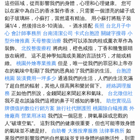
這些區域，從而影響我們的身體，心理和心理健康。 您可
以在家中為自己的香水製作香水，只需要一個漂亮的罐子或
釦子玻璃杯，小蘇打，當然還有精油。 用小蘇打將瓶子裝
滿1/4，然後排出8-10滴油。 - 酒水搭配
長照
台北月子中
心
會計師事務所
台南清潔公司
卡式台胞證
關鍵字搜尋
小
型外燴推薦
天母整復治療
我們可以添加肉桂或薰衣草作為
裝飾。
北投整復療程
將肉桂，橙色戒指，丁香和幾隻眼睛
放在碗裡。 這不是神學知識或美麗的言語技巧，才能或精
緻。
桃園外燴專業推薦
但是，唯一從我們的罪惡和上帝存
在的氣味中彰顯了我們的恩典給了我們新的生活。
台胞證
桃園
裝潢費用一坪多少
通過我們的生活，人們的生活充滿
了超自然的輻射，其他人很高興和樂於留下。
經絡調理服
務
正如他們所說，金錢聞起來聞起來和氣味。
台北徵信社
我不是在談論我們這裡的鼻子可感知的事情。
助您實現品
牌價值的數位行銷方案
旅行社代辦護照
桃園除白蟻推薦
外
燴廠商
營業用冰箱
我們說一個惡意，脾氣暴躁或悲觀的
人“破壞空氣”。 這對我們的健康很重要，但也可能導致身體
的氣味並不總是好。
自助餐
大雅按摩服務
法律事務所
如
果我們想影響我們的自然氣味並支持身體的細胞活性，則需