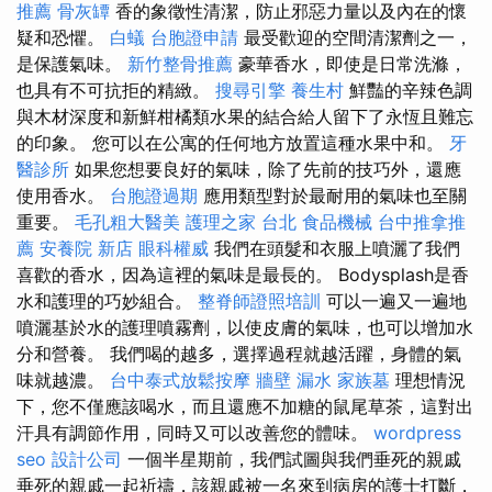
推薦
骨灰罈
香的象徵性清潔，防止邪惡力量以及內在的懷
疑和恐懼。
白蟻
台胞證申請
最受歡迎的空間清潔劑之一，
是保護氣味。
新竹整骨推薦
豪華香水，即使是日常洗滌，
也具有不可抗拒的精緻。
搜尋引擎
養生村
鮮豔的辛辣色調
與木材深度和新鮮柑橘類水果的結合給人留下了永恆且難忘
的印象。 您可以在公寓的任何地方放置這種水果中和。
牙
醫診所
如果您想要良好的氣味，除了先前的技巧外，還應
使用香水。
台胞證過期
應用類型對於最耐用的氣味也至關
重要。
毛孔粗大醫美
護理之家 台北
食品機械
台中推拿推
薦
安養院 新店
眼科權威
我們在頭髮和衣服上噴灑了我們
喜歡的香水，因為這裡的氣味是最長的。 Bodysplash是香
水和護理的巧妙組合。
整脊師證照培訓
可以一遍又一遍地
噴灑基於水的護理噴霧劑，以使皮膚的氣味，也可以增加水
分和營養。 我們喝的越多，選擇過程就越活躍，身體的氣
味就越濃。
台中泰式放鬆按摩
牆壁 漏水
家族墓
理想情況
下，您不僅應該喝水，而且還應不加糖的鼠尾草茶，這對出
汗具有調節作用，同時又可以改善您的體味。
wordpress
seo
設計公司
一個半星期前，我們試圖與我們垂死的親戚
垂死的親戚一起祈禱，該親戚被一名來到病房的護士打斷，