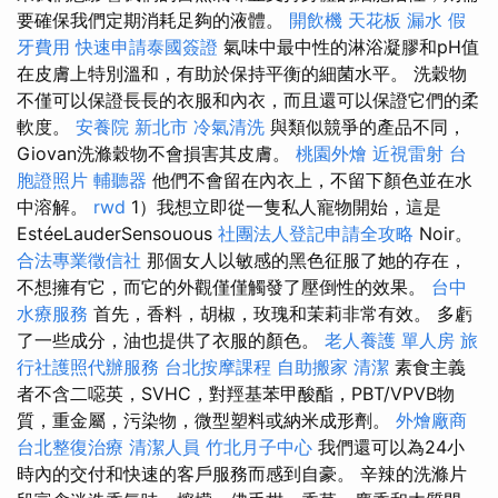
要確保我們定期消耗足夠的液體。
開飲機
天花板 漏水
假
牙費用
快速申請泰國簽證
氣味中最中性的淋浴凝膠和pH值
在皮膚上特別溫和，有助於保持平衡的細菌水平。 洗穀物
不僅可以保證長長的衣服和內衣，而且還可以保證它們的柔
軟度。
安養院 新北市
冷氣清洗
與類似競爭的產品不同，
Giovan洗滌穀物不會損害其皮膚。
桃園外燴
近視雷射
台
胞證照片
輔聽器
他們不會留在內衣上，不留下顏色並在水
中溶解。
rwd
1）我想立即從一隻私人寵物開始，這是
EstéeLauderSensouous
社團法人登記申請全攻略
Noir。
合法專業徵信社
那個女人以敏感的黑色征服了她的存在，
不想擁有它，而它的外觀僅僅觸發了壓倒性的效果。
台中
水療服務
首先，香料，胡椒，玫瑰和茉莉非常有效。 多虧
了一些成分，油也提供了衣服的顏色。
老人養護 單人房
旅
行社護照代辦服務
台北按摩課程
自助搬家
清潔
素食主義
者不含二噁英，SVHC，對羥基苯甲酸酯，PBT/VPVB物
質，重金屬，污染物，微型塑料或納米成形劑。
外燴廠商
台北整復治療
清潔人員
竹北月子中心
我們還可以為24小
時內的交付和快速的客戶服務而感到自豪。 辛辣的洗滌片