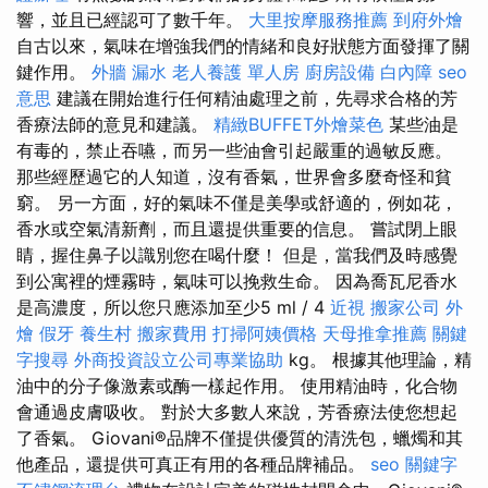
響，並且已經認可了數千年。
大里按摩服務推薦
到府外燴
自古以來，氣味在增強我們的情緒和良好狀態方面發揮了關
鍵作用。
外牆 漏水
老人養護 單人房
廚房設備
白內障
seo
意思
建議在開始進行任何精油處理之前，先尋求合格的芳
香療法師的意見和建議。
精緻BUFFET外燴菜色
某些油是
有毒的，禁止吞嚥，而另一些油會引起嚴重的過敏反應。
那些經歷過它的人知道，沒有香氣，世界會多麼奇怪和貧
窮。 另一方面，好的氣味不僅是美學或舒適的，例如花，
香水或空氣清新劑，而且還提供重要的信息。 嘗試閉上眼
睛，握住鼻子以識別您在喝什麼！ 但是，當我們及時感覺
到公寓裡的煙霧時，氣味可以挽救生命。 因為喬瓦尼香水
是高濃度，所以您只應添加至少5 ml / 4
近視
搬家公司
外
燴
假牙
養生村
搬家費用
打掃阿姨價格
天母推拿推薦
關鍵
字搜尋
外商投資設立公司專業協助
kg。 根據其他理論，精
油中的分子像激素或酶一樣起作用。 使用精油時，化合物
會通過皮膚吸收。 對於大多數人來說，芳香療法使您想起
了香氣。 Giovani®品牌不僅提供優質的清洗包，蠟燭和其
他產品，還提供可真正有用的各種品牌補品。
seo 關鍵字