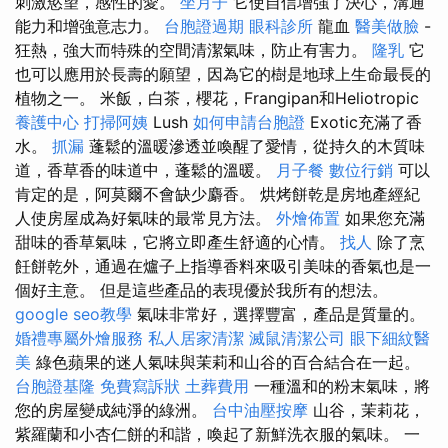
刺激慾望，感性的愛。
坐月子
它使自信增強了決心，溝通
能力和增強意志力。
台胞證過期
眼科診所
龍血
醫美做臉
-
狂熱，強大而特殊的空間清潔氣味，防止有害力。
隆乳
它
也可以應用於長壽的願望，因為它的樹是地球上生命最長的
植物之一。 米飯，白茶，櫻花，Frangipan和Heliotropic
養護中心
打掃阿姨
Lush
如何申請台胞證
Exotic充滿了香
水。
抓漏
蓬鬆的溫暖滲透並喚醒了愛情，從持久的木質味
道，香草香的味道中，蓬鬆的溫暖。
月子餐
數位行銷
可以
肯定的是，阿莫爾不會缺少麝香。 烘烤餅乾是房地產經紀
人使房屋成為好氣味的最常見方法。
外燴佈置
如果您充滿
甜味的香草氣味，它將立即產生舒適的心情。
找人
除了烹
飪餅乾外，通過在爐子上指導香料來吸引美味的香氣也是一
個好主意。 但是這些產品的表現優於我所有的想法。
google seo教學
氣味非常好，選擇豐富，產品是質量的。
婚禮專屬外燴服務
私人居家清潔
滅鼠清潔公司
眼下細紋醫
美
綠色蘋果的迷人氣味與茉莉和山谷的百合結合在一起。
台胞證基隆
免費寫訴狀
土葬費用
一種溫和的粉末氣味，將
您的房屋變成純淨的綠洲。
台中油壓按摩
山谷，茉莉花，
紫羅蘭和小杏仁餅的和諧，喚起了新鮮洗衣服的氣味。 一