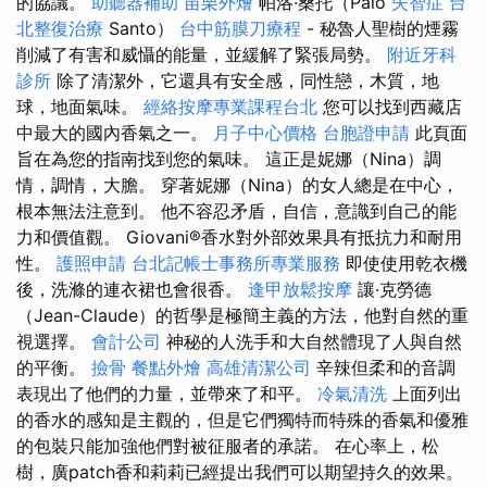
的協議。
助聽器補助
苗栗外燴
帕洛·桑托（Palo
失智症
台
北整復治療
Santo）
台中筋膜刀療程
- 秘魯人聖樹的煙霧
削減了有害和威懾的能量，並緩解了緊張局勢。
附近牙科
診所
除了清潔外，它還具有安全感，同性戀，木質，地
球，地面氣味。
經絡按摩專業課程台北
您可以找到西藏店
中最大的國內香氣之一。
月子中心價格
台胞證申請
此頁面
旨在為您的指南找到您的氣味。 這正是妮娜（Nina）調
情，調情，大膽。 穿著妮娜（Nina）的女人總是在中心，
根本無法注意到。 他不容忍矛盾，自信，意識到自己的能
力和價值觀。 Giovani®香水對外部效果具有抵抗力和耐用
性。
護照申請
台北記帳士事務所專業服務
即使使用乾衣機
後，洗滌的連衣裙也會很香。
逢甲放鬆按摩
讓·克勞德
（Jean-Claude）的哲學是極簡主義的方法，他對自然的重
視選擇。
會計公司
神秘的人洗手和大自然體現了人與自然
的平衡。
撿骨
餐點外燴
高雄清潔公司
辛辣但柔和的音調
表現出了他們的力量，並帶來了和平。
冷氣清洗
上面列出
的香水的感知是主觀的，但是它們獨特而特殊的香氣和優雅
的包裝只能加強他們對被征服者的承諾。 在心率上，松
樹，廣patch香和莉莉已經提出我們可以期望持久的效果。