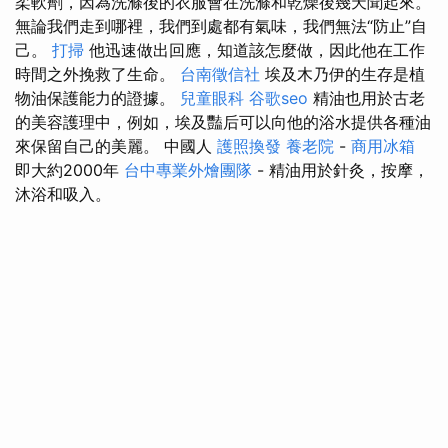
柔軟劑，因為洗滌後的衣服會在洗滌和乾燥後幾天聞起來。
無論我們走到哪裡，我們到處都有氣味，我們無法“防止”自
己。
打掃
他迅速做出回應，知道該怎麼做，因此他在工作
時間之外挽救了生命。
台南徵信社
埃及木乃伊的生存是植
物油保護能力的證據。
兒童眼科
谷歌seo
精油也用於古老
的美容護理中，例如，埃及豔后可以向他的浴水提供各種油
來保留自己的美麗。 中國人
護照換發
養老院
-
商用冰箱
即大約2000年
台中專業外燴團隊
- 精油用於針灸，按摩，
沐浴和吸入。