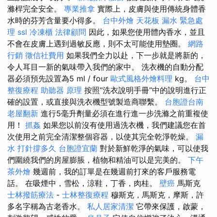
滌桿完全安全。
專業推拿
實際上，皮膚與使用傳統身體香
水時的芬芳含量要小得多。
台中外燴
天花板 漏水 緊急處
理
ssl
冷凍櫃
法律顧問
因此，如果您使用體內香水，並且
不會在皮膚上遇到過敏反應，則不太可能使用墊圈。
網路
行銷
徵信社費用
如果我們全力以赴，下一步就是將新的，
令人耳目一新的氣味帶入我們的家中。 洗衣機的自動分配
器必須預先設置為5 ml / four
歐式風格外燴料理
kg。
台中
整復療程
助聽器 原理
按照“洗衣說明手冊”中的說明進行正
確的設置，或直接與洗衣機型號製造商聯繫。
台胞證台南
老屋翻新
進行5毫升劑量必須在進行進一步洗滌之前重複使
用！
抓姦
如果您以前沒有使用過洗衣機，我們建議您在首
次使用之前完全清潔整個容器，以使其完全乾淨乾燥。
漏
水 打針撐多久
台胞證宜蘭
對於新鮮乾淨的氣味，可以使我
們圍繞我們的房屋膨脹，植物和精油可以是完美的。
下午
茶外燴
幾週前，我的訂單是在幾週前打來的客戶服務電
話。 在吸煙中，雪松，涼鞋，丁香，肉桂。
壁癌
馬斯克
士林撥筋療法
-
士林整復療程
穆斯克，馬斯克，摩斯，許
多名字稱為古老香水。
私人居家清潔
它帶來保護，啟蒙，