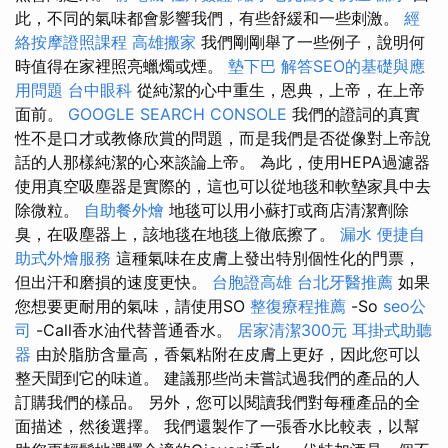
此，不同的氣味都會影響我們，有些舒緩和一些刺激。
經
絡按摩證照課程
高雄搬家
我們剛剛舉了一些例子，說明何
時值得在家裡照亮蠟燭或煙。
墊下巴
解答SEO的基礎與應
用問題
台中眼科
從純潔的心中重生，恩典，上帝，在上帝
面前。
GOOGLE SEARCH CONSOLE
我們的證詞的真實
性不是口才或教條欣賞的問題，而是我們是否從像對上帝說
話的人那樣純潔的心來談論上帝。 為此，使用HEPA過濾器
使用真空吸塵器是實際的，這也可以從地毯和軟墊家具中去
除微粒。
自助餐外燴
地毯可以用小蘇打或商店清潔劑除
臭，在吸塵器上，該地毯在地毯上徹底擦了。
漏水
便捷自
助式外燴服務
這種氣味在皮膚上發出特別個性化的門票，
但出汗和磨損的速度更快。
台胞證高雄
台北牙醫推薦
如果
您想要更耐用的氣味，請使用SO
整復療程推薦
-So
seo公
司
-Call香水油代替普通香水。
居家清潔300元
耳掛式助聽
器
由於脂肪含量高，香氣粘附在皮膚上更好，因此您可以
整天聞到它的味道。 建議那些尚未嘗試過我們的產品的人
訂購我們的樣品。 另外，您可以閱讀我們對每種產品的全
面描述，然後選擇。 我們還製作了一張香水比較表，以幫