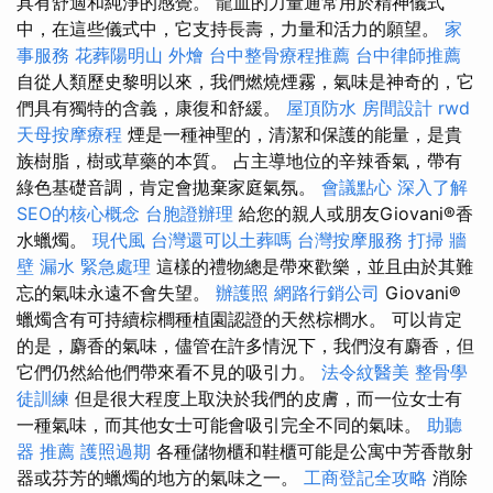
具有舒適和純淨的感覺。 龍血的力量通常用於精神儀式
中，在這些儀式中，它支持長壽，力量和活力的願望。
家
事服務
花葬陽明山
外燴
台中整骨療程推薦
台中律師推薦
自從人類歷史黎明以來，我們燃燒煙霧，氣味是神奇的，它
們具有獨特的含義，康復和舒緩。
屋頂防水
房間設計
rwd
天母按摩療程
煙是一種神聖的，清潔和保護的能量，是貴
族樹脂，樹或草藥的本質。 占主導地位的辛辣香氣，帶有
綠色基礎音調，肯定會拋棄家庭氣氛。
會議點心
深入了解
SEO的核心概念
台胞證辦理
給您的親人或朋友Giovani®香
水蠟燭。
現代風
台灣還可以土葬嗎
台灣按摩服務
打掃
牆
壁 漏水 緊急處理
這樣的禮物總是帶來歡樂，並且由於其難
忘的氣味永遠不會失望。
辦護照
網路行銷公司
Giovani®
蠟燭含有可持續棕櫚種植園認證的天然棕櫚水。 可以肯定
的是，麝香的氣味，儘管在許多情況下，我們沒有麝香，但
它們仍然給他們帶來看不見的吸引力。
法令紋醫美
整骨學
徒訓練
但是很大程度上取決於我們的皮膚，而一位女士有
一種氣味，而其他女士可能會吸引完全不同的氣味。
助聽
器 推薦
護照過期
各種儲物櫃和鞋櫃可能是公寓中芳香散射
器或芬芳的蠟燭的地方的氣味之一。
工商登記全攻略
消除