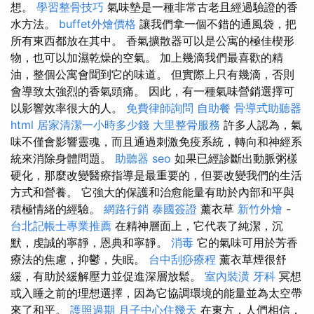
想。
學習整骨技巧
氣味墊是一種非常古老且經過驗證的香
水方法。
buffet外燴價格
讓我們拿一個不錯的通風袋，把
所有東西都放在其中。 香氣擴散器可以是公寓的極佳楔形
物，也可以加濕乾燥的空氣。 加上幾滴我們最喜歡的精
油，整個公寓會聞到它的味道。 但實際上只有幾滴，否則
會導致太強烈的香氣頭痛。 因此，有一種氣味營銷選擇可
以影響效率很大的人。
免費律師詢問
自助餐
骨導式助聽器
html
居家清潔一小時多少錢
大里整骨服務
許多人認為，氣
味不僅會影響靈魂，而且通過刺激免疫系統，轉向和神經系
統來消除身體問題。
助聽器
seo
如果已經診斷出動脈粥樣
硬化，那麼改變醫療指導是最重要的，但要改變我們的生活
方式和營養。 它強大的保護和治愈能量有助於內部和平與
積極情緒的經驗。
網路行銷
泰國簽證
薰衣草
新竹外燴
-
台北記帳士專業推薦
在精神層面上，它代表了純潔，沉
默，虔誠的寧靜，恩典和寧靜。
消毒
它的氣味可用於芳香
療法的焦慮，抑鬱，失眠。
台中刮痧療程
薰衣草煙很舒
緩，有助於緩解壓力並促進深層放鬆。
室內裝潢
牙科
冥想
或入睡之前的理想選擇，因為它協調環境的能量並為太空帶
來了和平。
護照過期
月子中心住幾天
在東方，人們相信，