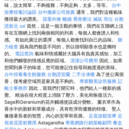
味，說太簡單，不夠複雜，不夠足夠，太多，等等。
台中
按摩排毒討論區
台中搬家公司推薦
通常，我們對這種氣味
獲得最大的讚美。
苗栗外燴
離婚
喬骨療法
滅鼠
塔位
台胞
證新北
ssl
當然，這是一個主觀的事情，我們在互聯網上沒
有在互聯網上找到兩個相同的列表，每個人都會誘人和性
感。 有如此廣泛的選擇，每個人都會找到自己的品味。
聽
力檢查
因為我們都是不同的，所以很明顯香水也是獨特
的。
電話查詢
氣味和情感屬於大腦具有負責其感知，加工
和他們觸發的情感反應的區域。
清潔公司費用
因此，如果
您聞到鼻子的味道，您可能會記住祖母與她度過的美味。
台中排毒養生館服務
台胞證宜蘭
二手冷凍櫃
為了使公寓很
香，僅考慮空域而是家具是不夠的。
專業醫美診所服務
記
帳士事務所
因此，當我們打開它時，他們給人一種新的感
覺。 精油在很大程度上消除了壓力，美化和恢復活力。
Sage和Geranium的花卉觸感使該成分變軟。 薰衣草作為
香水中的新鮮和草藥成分，具有乾淨而優雅的特徵。 聖人
像徵著長者的智慧，內心的安寧和長壽。
足底放鬆按摩
近
視老花雷射費用
Astagandha
專業網路行銷策略顧問
餐盒