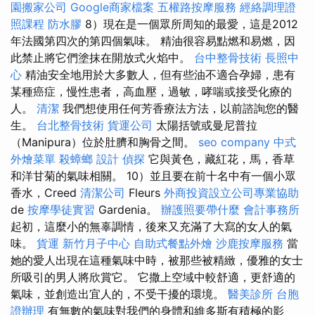
園搬家公司
Google商家檔案
五權路按摩服務
經絡調理證
照課程
防水膠
8）現在是一個眾所周知的最愛，這是2012
年法國第四次的第四個氣味。 精油很容易點燃和易燃，因
此禁止將它們塗抹在開放式火焰中。
台中整骨技術
長照中
心
精油安全地用於大多數人，但有些油不適合孕婦，患有
某種癌症，慢性患者，高血壓，過敏，哮喘或接受化療的
人。
清潔
我們想使用任何芳香療法方法，以前諮詢您的醫
生。
台北整骨技術
貨運公司
太陽括號或曼尼普拉
（Manipura）位於肚臍和胸骨之間。
seo company
中式
外燴菜單
殺蟑螂
設計
偵探
它與黃色，藏紅花，馬，香草
和洋甘菊的氣味相關。 10）並且要在前十名中有一個小眾
香水，Creed
清潔公司
Fleurs
外商投資設立公司專業協助
de
按摩學徒實習
Gardenia。
辦護照要帶什麼
會計事務所
起初，這麼小的無辜調情，後來又充滿了大寫的女人的氣
味。
貨運
新竹月子中心
自助式餐點外燴
沙鹿按摩服務
當
她的愛人出現在這種氣味中時，被那些被精緻，優雅的女士
所吸引的男人將欣賞它。 它撒上空域中較舒適，更舒適的
氣味，並創造出宜人的，不受干擾的環境。
醫美診所
台胞
證辦理
有無數的氣味對我們的身體和維多斯有積極的影