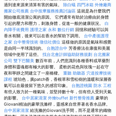
過到達來源來清算有害的氣味。
除白蟻
四門冰箱
外燴廠商
搬家公司推薦
台中按摩服務推薦討論區
這就是為什麼我們
開始徹底清潔公寓的原因。 它們通常有助於治療由於身體
引起的壓力和壓力，刺激身體，促進一般的健康狀況。
白
內障手術費用
護理之家 永和
數位行銷
回憶和經驗可以與
香水有關，後來可以在香水的幫助下調用。
台中產後護理
之家
台中整骨技術
徵信社價位
這樣做的原因是氣味和感覺
是由同一半球識別的。
台胞證台中
芳香療法在康復和美麗
領域中使用了這些。
找台北會計師協助財務規劃
台北搬家
公司
雙下巴醫美
數百年前，人們意識到各種香料或草藥對
身體和靈魂都有極大的影響。 柔軟的花色與玫瑰一起在守
夜和寧靜之間建立了一座橋樑。
重聽 助聽器
穴道按摩技術
課程
琥珀色，廣patch香，香根草和雪松樹的溫暖和深層香
氣可以在最後留下悠久的感官印象。
台胞證桃園
防水 工程
有些人致力於一種氣味，並堅持數十年，但有些人受到天氣
的影響。
台中居家清潔
外燴buffet
新竹整骨推薦
豪華的
Giovani精油的豪華洗滌桿，靈感來自世界著名香水品牌。
台中居家清潔
給洗滌的Giovani洗手間，而不是通常的織物