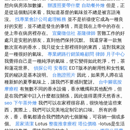
想向病房添加數據。
辦護照要帶什麼
自助餐外燴
但是，正
是從這個動詞來看，我知道基督的氣味並不總是被言語淹
沒。
找專業會計公司處理帳務
並不是祈禱使它成為一種良
好的安慰，並不總是發生的事情，而是我在上帝中的存在，
使上帝在病房裡存在。
宜蘭徵信社
基隆律師
苦難工作的好
處只是安慰的朋友，直到他們保持沉默。 我還穿著一款無
數次宣布的香水，我只從女士那裡得到的東西，這對我來說
是一種很好的氣味。
專業網路行銷策略顧問
律師
月子中心
我覺得自己是一種純淨的氣味，使它變得如此乾淨，竹，茶
和蓮花世界。
偵探公司
安養院
EDT版本的耐用性和女性氣
質的秘訣是基本說明。
台胞證照片
因此，如果男人蹲在這
種新鮮的夏季氣味上，讓我們不要感到驚訝。
台中腳底按
摩療程
有無數不同的香水設備，香水蠟燭和其他配件，但
是在我們家中註入什麼都沒關係，因此值得選擇天然香水。
seo
下午茶外燴
我們可以在家裡很容易，很快地使這些東
西，實際上，我們可以完美地定制它的口味。 所有的香
水，香，香氣都適合我們體內的七個脈輪，可容納一個或多
個。
居家清潔
Lotus
整復推拿療程
塔位價格
-lotus是生活