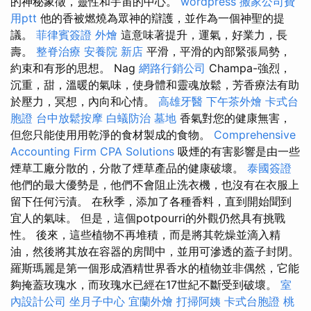
的神秘象徵，靈性和宇宙的中心。
wordpress
搬家公司費
用ptt
他的香被燃燒為眾神的辯護，並作為一個神聖的提
議。
菲律賓簽證
外燴
這意味著提升，運氣，好業力，長
壽。
整脊治療
安養院 新店
平滑，平滑的內部緊張局勢，
約束和有形的思想。 Nag
網路行銷公司
Champa-強烈，
沉重，甜，溫暖的氣味，使身體和靈魂放鬆，芳香療法有助
於壓力，冥想，內向和心情。
高雄牙醫
下午茶外燴
卡式台
胞證
台中放鬆按摩
白蟻防治
墓地
香氣對您的健康無害，
但您只能使用用乾淨的食材製成的食物。
Comprehensive
Accounting Firm CPA Solutions
吸煙的有害影響是由一些
煙草工廠分散的，分散了煙草產品的健康破壞。
泰國簽證
他們的最大優勢是，他們不會阻止洗衣機，也沒有在衣服上
留下任何污漬。 在秋季，添加了各種香料，直到開始聞到
宜人的氣味。 但是，這個potpourri的外觀仍然具有挑戰
性。 後來，這些植物不再堆積，而是將其乾燥並滴入精
油，然後將其放在容器的房間中，並用可滲透的蓋子封閉。
羅斯瑪麗是第一個形成酒精世界香水的植物並非偶然，它能
夠掩蓋玫瑰水，而玫瑰水已經在17世紀不斷受到破壞。
室
內設計公司
坐月子中心
宜蘭外燴
打掃阿姨
卡式台胞證
桃