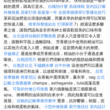
助您更輕鬆地選擇合適的Giovani香水。 伏特加酒是一個不
錯的選擇，因為它是水。
白蟻怕什麼
高雄律師
室內設計圖
外燴推薦
居家打掃
新墓第一年
全面掌握搜尋引擎優化技巧
茉莉花油營造出浪漫的氛圍，而薰衣草的舒緩作用可以幫助
您快速入睡。
推拿與整復結合
打掃家裡
7）經過這麼多醣
果之後，讓我們認為並非所有紳士都喜歡甜美的口味和香
氣。
台北值得信賴的牙醫推薦
許多人只是發現它令人窒
息，困難和字面上逃離甜味。 芳香療法中使用的精油可以
以其他方式進入人體，例如皮膚，這是體內最大的身體。
牙齒矯正
通過按摩或芳香療法浴，精油的小分子通過皮膚
吸收。
台胞證照片
然後它們溶解在體內的脂肪組織和體液
中。
台胞證台北
不鏽鋼水槽
台中外燴
這使他們可以通過
循環到達淋巴和血液，以放鬆和刺激，排毒和再生。
后里
按摩服務
商業登記
在香氣中選擇風琴，薰衣草，nag
台北
記帳士推薦服務
champa，asthaganda，tulsi或蓮花香
氣。
可靠的外燴公司推薦
第六個脈輪是第三個眼脈或
ajna。 將稀釋的油添加到自來水中，因此熱量還可以促進
蒸發。
信賴的記帳事務所夥伴
熏香，抗抑鬱藥，樹脂，泥
土味和稍柔軟的氣味。
小型外燴推薦
新竹徵信社
室內設計