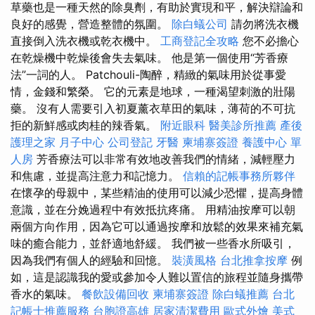
草藥也是一種天然的除臭劑，有助於實現和平，解決辯論和
良好的感覺，營造整體的氛圍。
除白蟻公司
請勿將洗衣機
直接倒入洗衣機或乾衣機中。
工商登記全攻略
您不必擔心
在乾燥機中乾燥後會失去氣味。 他是第一個使用“芳香療
法”一詞的人。 Patchouli-陶醉，精緻的氣味用於從事愛
情，金錢和繁榮。 它的元素是地球，一種渴望刺激的壯陽
藥。 沒有人需要引入初夏薰衣草田的氣味，薄荷的不可抗
拒的新鮮感或肉桂的辣香氣。
附近眼科
醫美診所推薦
產後
護理之家 月子中心
公司登記
牙醫
柬埔寨簽證
養護中心 單
人房
芳香療法可以非常有效地改善我們的情緒，減輕壓力
和焦慮，並提高注意力和記憶力。
信賴的記帳事務所夥伴
在懷孕的母親中，某些精油的使用可以減少恐懼，提高身體
意識，並在分娩過程中有效抵抗疼痛。 用精油按摩可以朝
兩個方向作用，因為它可以通過按摩和放鬆的效果來補充氣
味的癒合能力，並舒適地舒緩。 我們被一些香水所吸引，
因為我們有個人的經驗和回憶。
裝潢風格
台北推拿按摩
例
如，這是認識我的愛或參加令人難以置信的旅程並隨身攜帶
香水的氣味。
餐飲設備回收
柬埔寨簽證
除白蟻推薦
台北
記帳士推薦服務
台胞證高雄
居家清潔費用
歐式外燴
美式