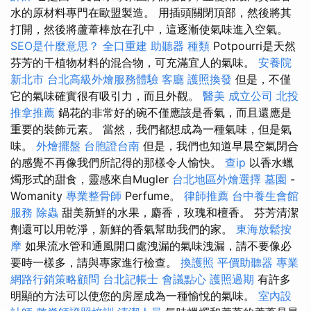
水的原材料專門在歐盟製造。 用插頭關閉頂部，然後將其
打開，然後將蘆葦棒放在孔中，這逐漸使氣味進入空氣。
SEO是什麼意思？
全口重建
助聽器 種類
Potpourri是天然
芬芳的干植物材料的混合物，可充滿宜人的氣味。
安養院
新北市
台北高級外燴服務體驗
客廳
護照換發
但是，不僅
它的氣味確實很有吸引力，而且外觀。
醫美
成立公司
北投
推拿推薦
鍋花的非常好的碗不僅應該是香氣，而且還應是
重要的裝飾元素。 當然，我們都想成為一種氣味，但是氣
味。
外燴擺盤
台胞證台南
但是，我們也知道早晨空氣閉合
的感覺不再像我們所記得的那樣令人愉快。
查ip
以香水蠟
燭形式的甜食，靈感來自Mugler
台北地區外燴選擇
墓園
-
Womanity
專業整骨師
Perfume。
律師推薦
台中養生會館
服務
除蟲
甜美新鮮的水果，麝香，玫瑰和檀香。 芬芳清潔
劑還可以用乾淨，新鮮的香氣幫助我們的家。
東海放鬆按
摩
如果流水管和通風開口處洩漏的氣味洩漏，請不要像必
要時一樣多，請與專家進行檢查。
換護照
平價助聽器
專業
網路行銷策略顧問
台北記帳士
會議點心
護照過期
有許多
明顯的方法可以使您的房屋成為一種愉悅的氣味。
室內設