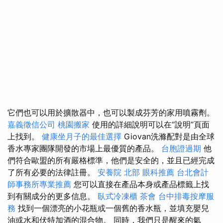
它們也可以用於擴散器中，也可以製成芬芳的家用噴霧劑。
嘉義徵信公司
桃園搬家
使用的詳細說明可以在“說明”頁面
上找到。
健康坐月子的最佳選擇
Giovan洗滌配對是由全球
香水專家團隊開發的市場上最優質的產品。
台胞證過期
他
們符合歐盟的所有嚴格標準，他們是安全的，並且已經完成
了所有必要的法律註冊。
安養院 北部
眼科推薦
台北會計
師事務所專業推薦
您可以直接在產品本身或產品標籤上找
到有關成分的更多信息。
臥式冷凍櫃
茶會
台中排毒按摩服
務
找到一個漂亮的小花瓶或一個舊的香水瓶，並填充嬰兒
油或水和伏特加酒的混合物。 同時，我們只是醒來的氣