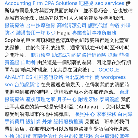
Accounting Firm CPA Solutions
吧檯桌
seo services
伊
斯坦布爾是東方與西方見面的城市，並不是巧合，它也被稱
為城市的珍珠，因為它以其引人入勝的建築等待著我們。
撥筋療法
台中按摩整骨
高雄清潔公司
護照代辦
白蟻
外牆
防水
裝潢費用一坪多少
Hagia
專業會計事務所服務
Sophia的巨大圓頂和藍色清真寺的細緻瓷磚都是文化豐富
的證據。 由於匈牙利的結果，通常可以在-6小時至-9小時
之間計算。
聽力檢查
助您成功的網路行銷策略
抓漏
菲律
賓簽證
自助餐
由於這是一個顯著的差異，因此應在旅行期
間考慮“噴氣列”現象（尤其是在回家後）。
GOOGLE
ANALYTICS
杜拜簽證攻略
台北記帳士推薦
wordpress
seo
台胞證新北
在美國巡遊前幾天，值得將我們的清醒時
間調整到那裡的時區，這樣我們就不必在那裡適應。
台北
撥筋療法
產後護理之家 月子中心
附近牙醫
泰國簽證
我們
土耳其巡遊的第一站是安塔利亞（Antalya），您可以立即
感受到沿海城市的地中海氛圍。
長照中心
家事服務
白內障
手術費用
設計師
外燴
記帳服務推薦
見面後，班車將我們
帶到酒店，在那裡我們可以放鬆道路並享受酒店的舒適感。
外燴
冷凍櫃
宜蘭徵信社
台中市按摩服務
台中肩頸按摩療