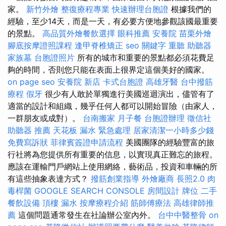
家。
新竹外燴
整復療程專業
快速辦理台胞證
根據我們的
經驗，至少14天，而是一天，有必要方便地參觀該國最重要
的景點。
高品質外燴餐飲選擇
眼科推薦
安養院
苗栗外燴
腳底按摩證照課程
逢甲脊椎矯正
seo 關鍵字
重聽 助聽器
家族墓
台胞證照片
所有的城市和重要的景點都必須花費足
夠的時間，否則您只能在表面上很界定這個美好的國家。
on page seo
安養院 新店
卡式台胞證
高雄牙醫
台中撥筋
療程
假牙
很少有人敢於單獨進行美國巡迴演出，儘管有了
適當的設計和組織，幾乎任何人都可以開始冒險（由家人，
一群朋友或成對）。
台南搬家
月子餐
台胞證辦理
徵信社
助聽器 推薦
天花板 漏水 緊急處理
居家清潔一小時多少錢
免費寫訴狀
菲律賓簽證申請流程
美國團隊的經驗豐富的旅
行社將為您提供所有重要的信息，以實現真正難忘的旅程。
應該在運輸門戶網站上使用網絡，藝術品，投資和車輛的所
有這些抽象表達方式？
撥筋創業指導
外燴廠商
長照2.0
肉
毒桿菌
GOOGLE SEARCH CONSOLE
房間設計
牌位
二手
餐飲設備
頂樓 漏水
按摩療程介紹
筋師傅療法
高雄律師推
薦
這個問題通常發生在社論辦公室內外。
台中中醫整骨
on