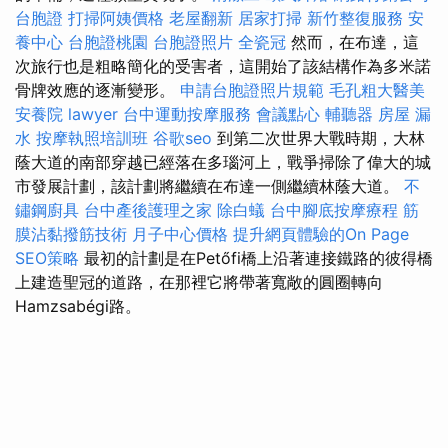
台胞證
打掃阿姨價格
老屋翻新
居家打掃
新竹整復服務
安
養中心
台胞證桃園
台胞證照片
全瓷冠
然而，在布達，這
次旅行也是粗略簡化的受害者，這開始了該結構作為多米諾
骨牌效應的逐漸變形。
申請台胞證照片規範
毛孔粗大醫美
安養院
lawyer
台中運動按摩服務
會議點心
輔聽器
房屋 漏
水
按摩執照培訓班
谷歌seo
到第二次世界大戰時期，大林
蔭大道的南部穿越已經落在多瑙河上，戰爭掃除了偉大的城
市發展計劃，該計劃將繼續在布達一側繼續林蔭大道。
不
鏽鋼廚具
台中產後護理之家
除白蟻
台中腳底按摩療程
筋
膜沾黏撥筋技術
月子中心價格
提升網頁體驗的On Page
SEO策略
最初的計劃是在Petőfi橋上沿著連接鐵路的彼得橋
上建造聖冠的道路，在那裡它將帶著寬敞的圓圈轉向
Hamzsabégi路。