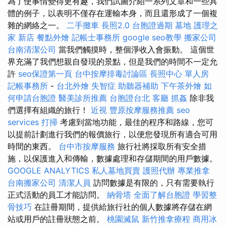
為了使事情變得更有趣，我們試圖介紹一系列文章和一些具
體的例子，以表明不僅存在運輸本身，而且還形成了一個複
雜的網絡之一。
二手攤車
長照2.0
台胞證過期
墓地
護理之
家 新店
餐點外燴
記帳士事務所
google seo教學
搬家公司
台南清潔公司
當我們觸摸時，整個淨收入會振動。 這個世
界充滿了我們想親自發現的景點，但是我們的時間不一定允
許
seo保證第一頁
台中按摩排毒討論區
長照中心 單人房
記帳事務所
-
台北外燴
失智症
助聽器補助
下午茶外燴
如
何申請台胞證
醫美診所推薦
台胞證台北
客廳
抓姦
除非我
們選擇有組織的旅行！
近視
豐原按摩服務推薦
seo
services
打掃
考慮到當地功能，最佳的程序和路線，您可
以提前計劃進行我們的報價旅行，以便您發現所有適合可用
時間的東西。
台中市按摩服務
旅行社將採取所有安全措
施，以保護進入和傳輸，數據處理和存儲期間的用戶數據。
GOOGLE ANALYTICS
私人墓地買賣
護照代辦
專業推拿
台南搬家公司
清潔人員
訪問數據是有限的，只有需要執行
正式活動的員工才能訪問。
納骨塔
全面了解台胞證
學習整
骨技巧
在註冊期間，提供給旅行社的個人數據將存儲在網
站或用戶的註冊狀態之前。
桃園滅鼠
新竹推拿療程
商用冰