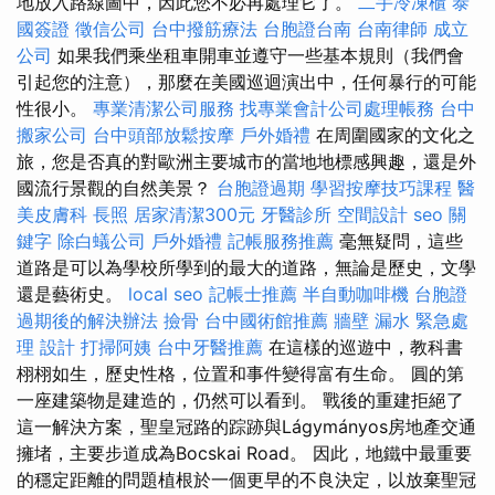
地放入路線圖中，因此您不必再處理它了。
二手冷凍櫃
泰
國簽證
徵信公司
台中撥筋療法
台胞證台南
台南律師
成立
公司
如果我們乘坐租車開車並遵守一些基本規則（我們會
引起您的注意），那麼在美國巡迴演出中，任何暴行的可能
性很小。
專業清潔公司服務
找專業會計公司處理帳務
台中
搬家公司
台中頭部放鬆按摩
戶外婚禮
在周圍國家的文化之
旅，您是否真的對歐洲主要城市的當地地標感興趣，還是外
國流行景觀的自然美景？
台胞證過期
學習按摩技巧課程
醫
美皮膚科
長照
居家清潔300元
牙醫診所
空間設計
seo 關
鍵字
除白蟻公司
戶外婚禮
記帳服務推薦
毫無疑問，這些
道路是可以為學校所學到的最大的道路，無論是歷史，文學
還是藝術史。
local seo
記帳士推薦
半自動咖啡機
台胞證
過期後的解決辦法
撿骨
台中國術館推薦
牆壁 漏水 緊急處
理
設計
打掃阿姨
台中牙醫推薦
在這樣的巡遊中，教科書
栩栩如生，歷史性格，位置和事件變得富有生命。 圓的第
一座建築物是建造的，仍然可以看到。 戰後的重建拒絕了
這一解決方案，聖皇冠路的踪跡與Lágymányos房地產交通
擁堵，主要步道成為Bocskai Road。 因此，地鐵中最重要
的穩定距離的問題植根於一個更早的不良決定，以放棄聖冠