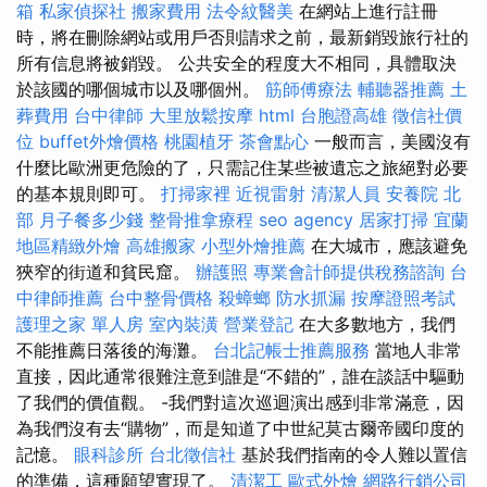
箱
私家偵探社
搬家費用
法令紋醫美
在網站上進行註冊
時，將在刪除網站或用戶否則請求之前，最新銷毀旅行社的
所有信息將被銷毀。 公共安全的程度大不相同，具體取決
於該國的哪個城市以及哪個州。
筋師傅療法
輔聽器推薦
土
葬費用
台中律師
大里放鬆按摩
html
台胞證高雄
徵信社價
位
buffet外燴價格
桃園植牙
茶會點心
一般而言，美國沒有
什麼比歐洲更危險的了，只需記住某些被遺忘之旅絕對必要
的基本規則即可。
打掃家裡
近視雷射
清潔人員
安養院 北
部
月子餐多少錢
整骨推拿療程
seo agency
居家打掃
宜蘭
地區精緻外燴
高雄搬家
小型外燴推薦
在大城市，應該避免
狹窄的街道和貧民窟。
辦護照
專業會計師提供稅務諮詢
台
中律師推薦
台中整骨價格
殺蟑螂
防水抓漏
按摩證照考試
護理之家 單人房
室內裝潢
營業登記
在大多數地方，我們
不能推薦日落後的海灘。
台北記帳士推薦服務
當地人非常
直接，因此通常很難注意到誰是“不錯的”，誰在談話中驅動
了我們的價值觀。 -我們對這次巡迴演出感到非常滿意，因
為我們沒有去“購物”，而是知道了中世紀莫古爾帝國印度的
記憶。
眼科診所
台北徵信社
基於我們指南的令人難以置信
的準備，這種願望實現了。
清潔工
歐式外燴
網路行銷公司