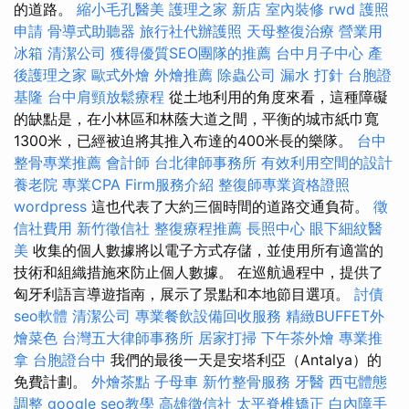
的道路。
縮小毛孔醫美
護理之家 新店
室內裝修
rwd
護照
申請
骨導式助聽器
旅行社代辦護照
天母整復治療
營業用
冰箱
清潔公司
獲得優質SEO團隊的推薦
台中月子中心
產
後護理之家
歐式外燴
外燴推薦
除蟲公司
漏水 打針
台胞證
基隆
台中肩頸放鬆療程
從土地利用的角度來看，這種障礙
的缺點是，在小林區和林蔭大道之間，平衡的城市紙巾寬
1300米，已經被迫將其推入布達的400米長的樂隊。
台中
整骨專業推薦
會計師
台北律師事務所
有效利用空間的設計
養老院
專業CPA Firm服務介紹
整復師專業資格證照
wordpress
這也代表了大約三個時間的道路交通負荷。
徵
信社費用
新竹徵信社
整復療程推薦
長照中心
眼下細紋醫
美
收集的個人數據將以電子方式存儲，並使用所有適當的
技術和組織措施來防止個人數據。 在巡航過程中，提供了
匈牙利語言導遊指南，展示了景點和本地節目選項。
討債
seo軟體
清潔公司
專業餐飲設備回收服務
精緻BUFFET外
燴菜色
台灣五大律師事務所
居家打掃
下午茶外燴
專業推
拿
台胞證台中
我們的最後一天是安塔利亞（Antalya）的
免費計劃。
外燴茶點
子母車
新竹整骨服務
牙醫
西屯體態
調整
google seo教學
高雄徵信社
太平脊椎矯正
白內障手