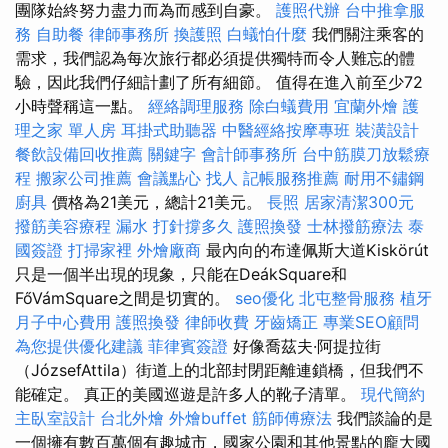
團隊始終努力盡力而為而感到自豪。
護照代辦
台中推拿服
務
自助餐
律師事務所
換護照
白蟻怕什麼
我們關注乘客的
需求，我們認為每次旅行都必須提供獨特而令人難忘的體
驗，因此我們仔細計劃了所有細節。 值得在進入前至少72
小時聲稱這一點。
經絡調理服務
除白蟻費用
宜蘭外燴
護
理之家 單人房
耳掛式助聽器
中醫經絡按摩專班
裝潢設計
餐飲設備回收推薦
關鍵字
會計師事務所
台中筋膜刀放鬆療
程
搬家公司推薦
會議點心
找人
記帳服務推薦
耐用不鏽鋼
廚具
價格為21美元，總計21美元。
長照
居家清潔300元
撥筋美容療程
漏水 打針撐多久
護照換發
士林撥筋療法
泰
國簽證
打掃家裡
外燴廠商
最內向的布達佩斯大道Kiskörút
只是一個半出現的現象，只能在DeákSquare和
FőVámSquare之間是切實的。
seo優化
北屯整骨服務
植牙
月子中心費用
護照換發
律師收費
牙齒矯正
專業SEO顧問
為您提供優化建議
菲律賓簽證
好像喬茲夫·阿提拉街
（JózsefAttila）街道上的北部封閉距離連鎖橋，但我們不
能確定。 真正的美國巡遊是許多人的靴子清單。
現代簡約
主臥室設計
台北外燴
外燴buffet
筋師傅療法
我們談論的是
一個擁有數百萬個有趣城市，國家公園和其他景點的龐大國