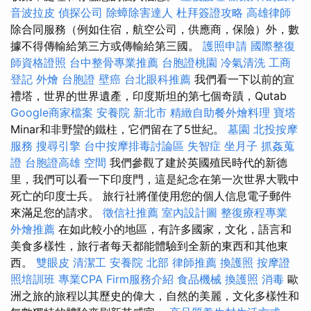
音波拉皮
偵探公司
除蟑除害達人
杜拜簽證攻略
高雄律師
除合同服務（例如住宿，航空公司，供應商，保險）外，數
據不得傳輸給第三方或傳輸給第三國。
護照申請
國際整復
師資格證照
台中整骨專業推薦
台胞證桃園
冷氣清洗
工商
登記
外燴
台胞證
壁癌
台北眼科推薦
我們看一下以前的宣
禮塔，世界的世界遺產，印度斯坦的第七個奇蹟，Qutab
Google商家檔案
安養院 新北市
精緻自助餐外燴料理
寶塔
Minar和非野蠻的鐵柱，它們留在了5世紀。
墓園
北投按摩
服務
搜尋引擎
台中按摩排毒討論區
失智症
坐月子
抓姦蒐
證
台胞證高雄
空間
我們參觀了建於英國殖民時代的新德
里，我們可以看一下印度門，這是紀念在第一次世界大戰中
死亡的印度士兵。 旅行社將僅使用您的個人信息電子郵件
來滿足您的請求。
徵信社推薦
室內設計圖
整復療程專業
外燴推薦
在如此較小的地區，有許多國家，文化，語言和
美食多樣性，旅行者每天都能體驗到全新的東西和其他東
西。
雙眼皮
清潔工
安養院 北部
律師推薦
換護照
按摩證
照培訓班
專業CPA Firm服務介紹
食品機械
換護照
消毒
歐
洲之旅的旅程以其歷史的偉大，自然的美麗，文化多樣性和