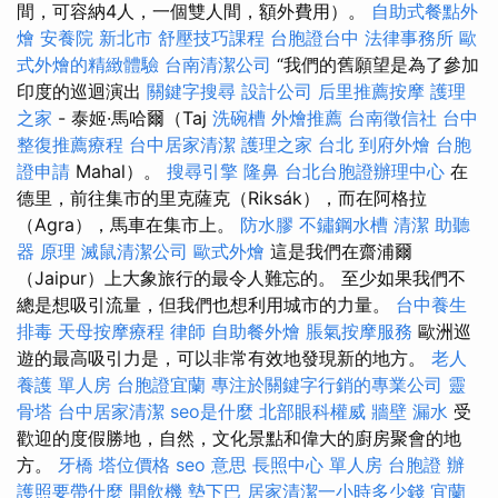
間，可容納4人，一個雙人間，額外費用）。
自助式餐點外
燴
安養院 新北市
舒壓技巧課程
台胞證台中
法律事務所
歐
式外燴的精緻體驗
台南清潔公司
“我們的舊願望是為了參加
印度的巡迴演出
關鍵字搜尋
設計公司
后里推薦按摩
護理
之家
- 泰姬·馬哈爾（Taj
洗碗槽
外燴推薦
台南徵信社
台中
整復推薦療程
台中居家清潔
護理之家 台北
到府外燴
台胞
證申請
Mahal）。
搜尋引擎
隆鼻
台北台胞證辦理中心
在
德里，前往集市的里克薩克（Riksák），而在阿格拉
（Agra），馬車在集市上。
防水膠
不鏽鋼水槽
清潔
助聽
器 原理
滅鼠清潔公司
歐式外燴
這是我們在齋浦爾
（Jaipur）上大象旅行的最令人難忘的。 至少如果我們不
總是想吸引流量，但我們也想利用城市的力量。
台中養生
排毒
天母按摩療程
律師
自助餐外燴
脹氣按摩服務
歐洲巡
遊的最高吸引力是，可以非常有效地發現新的地方。
老人
養護 單人房
台胞證宜蘭
專注於關鍵字行銷的專業公司
靈
骨塔
台中居家清潔
seo是什麼
北部眼科權威
牆壁 漏水
受
歡迎的度假勝地，自然，文化景點和偉大的廚房聚會的地
方。
牙橋
塔位價格
seo 意思
長照中心 單人房
台胞證
辦
護照要帶什麼
開飲機
墊下巴
居家清潔一小時多少錢
宜蘭