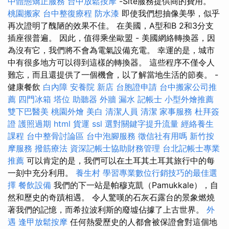
中體態矯正服務
台中放鬆按摩
-Site服務提供商的費用。
桃園搬家
台中整復療程
防水漆
即使我們想抽像美學，似乎
再次證明了醜陋的效果不佳。 在美國，A型和B 2和3分支
插座很普遍。 因此，值得乘坐歐盟 - 美國網絡轉換器，因
為沒有它，我們將不會為電氣設備充電。 幸運的是，城市
中有很多地方可以得到這樣的轉換器。 這些程序不僅令人
難忘，而且還提供了一個機會，以了解當地生活的節奏。 -
健康餐飲
白內障
安養院 新店
台胞證申請
台中搬家公司推
薦
四門冰箱
塔位
助聽器
外牆 漏水
記帳士
小型外燴推薦
雙下巴醫美
桃園外燴
美白
清潔人員
清潔
家事服務
杜拜簽
證
護照過期
html
貨運
ssl
選對關鍵字提升流量
經絡養生
課程
台中整骨討論區
台中泡腳服務
徵信社有用嗎
新竹按
摩服務
撥筋療法
資深記帳士協助財務管理
台北記帳士專業
推薦
可以肯定的是，我們可以在土耳其土耳其旅行中的每
一刻中充分利用。
養生村
學習專業數位行銷技巧的最佳選
擇
餐飲設備
我們的下一站是帕穆克凱（Pamukkale），自
然和歷史的奇蹟相遇。 令人驚嘆的石灰石露台的景象燃燒
著我們的記憶，而希拉波利斯的廢墟佔據了上古世界。
外
遇
逢甲放鬆按摩
任何熱愛歷史的人都會被保證會對這個地