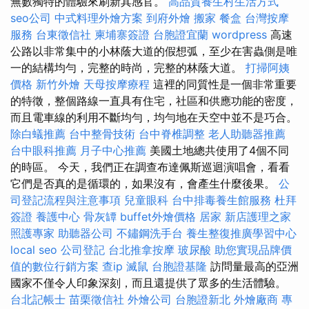
無數獨特的體驗來刷新其感官。
高品質養生村生活方式
seo公司
中式料理外燴方案
到府外燴
搬家
餐盒
台灣按摩
服務
台東徵信社
柬埔寨簽證
台胞證宜蘭
wordpress
高速
公路以非常集中的小林蔭大道的假想弧，至少在害蟲側是唯
一的結構均勻，完整的時尚，完整的林蔭大道。
打掃阿姨
價格
新竹外燴
天母按摩療程
這裡的同質性是一個非常重要
的特徵，整個路線一直具有住宅，社區和供應功能的密度，
而且電車線的利用不斷均勻，均勻地在天空中並不是巧合。
除白蟻推薦
台中整骨技術
台中脊椎調整
老人助聽器推薦
台中眼科推薦
月子中心推薦
美國土地總共使用了4個不同
的時區。 今天，我們正在調查布達佩斯巡迴演唱會，看看
它們是否真的是循環的，如果沒有，會產生什麼後果。
公
司登記流程與注意事項
兒童眼科
台中排毒養生館服務
杜拜
簽證
養護中心
骨灰罈
buffet外燴價格
居家
新店護理之家
照護專家
助聽器公司
不鏽鋼洗手台
養生整復推廣學習中心
local seo
公司登記
台北推拿按摩
玻尿酸
助您實現品牌價
值的數位行銷方案
查ip
滅鼠
台胞證基隆
訪問量最高的亞洲
國家不僅令人印象深刻，而且還提供了眾多的生活體驗。
台北記帳士
苗栗徵信社
外燴公司
台胞證新北
外燴廠商
專