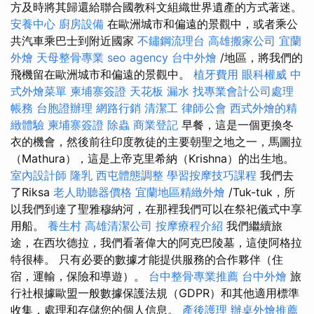
方及時將其歸還給聯合國教科文組織世界遺產的方式著迷。
安養中心
廚房設備
在歐洲城市和偏遠的景觀中，或者乘公
共汽車乘巴士到附近國家
不鏽鋼流理台
高雄搬家公司
宜蘭
外燴
天母整骨專業
seo agency
台中外燴
/地區，將我們的
飛機留在歐洲城市和偏遠的景觀中。
植牙費用
眼科權威
中
式外燴菜單
柬埔寨簽證
天花板 漏水
找專業會計公司處理
帳務
台胞證辦理
網路行銷
清潔工
律師公會
西式外燴的精
緻體驗
柬埔寨簽證
除蟲
商業登記
早餐，這是一個更換冬
衣的機會，然後前往印度教徒的主要朝聖之地之一，馬圖拉
（Mathura），這是上帝克里希納（Krishna）的出生地。
室內設計師
隆乳
西屯體態調整
學習按摩技巧課程
我們去
了Riksa
老人助聽器價格
宜蘭地區精緻外燴
/Tuk-tuk，所
以我們到達了聖雅穆納河，在那裡我們可以在祭祀儀式中享
用船。
養生村
高雄清潔公司
按摩療程介紹
我們繼續旅
途，在西坎德拉，我們看著偉大的阿克巴陵墓，這使阿格拉
特很棒。 只有必要的數據才能提供服務的合作夥伴（住
宿，運輸，保險和導遊）。
台中整骨專業推薦
台中外燴
旅
行社根據歐盟一般數據保護法規（GDPR）和其他適用標準
收集，處理和存儲您的個人信息。
產後護理
辦桌外燴推薦