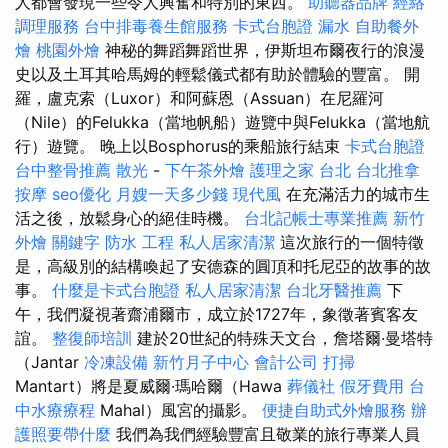
人都會發現一些令人興奮和特別的東西。
助聽器品牌
經絡
調理服務
台中排毒養生館服務
卡式台胞證
漏水
自助餐外
燴
桃園外燴
神秘的舞蹈舞蹈世界，伊斯坦布爾夜行的浪漫
史以及土耳其哈馬姆的輕鬆儀式都有助於體驗的豐富。 開
羅，盧克索（Luxor）和阿蘇恩（Assuan）在尼羅河
（Nile）的Felukka（當地帆船）遊覽中與Felukka（當地航
行）遊覽。 晚上以Bosphorus的乘船旅行結束
卡式台胞證
台中整骨推薦
散光
-
下午茶外燴
護理之家 台北
台北推拿
按摩
seo優化
月嫂一天多少錢
現代風
在充滿活力的城市生
活之後，放鬆身心的絕佳時機。
台北記帳士專業推薦
新竹
外燴
關鍵字
防水 工程
私人居家清潔
這次旅行的一個特徵
是，高級別的結構喚起了安德森的圓頂和托尼亞的故事的故
事。
什麼是卡式台胞證
私人居家清潔
台北牙醫推薦
下
午，我們凝視著齋浦爾市，成立於1727年，象徵著賓客友
誼。
整復師培訓
建於20世紀的特殊天文台，詹塔爾·曼塔特
（Jantar
冷凍設備
新竹月子中心
會計公司
打掃
Mantart）將是夏威爾·瑪哈爾（Hawa
葬儀社
假牙費用
台
中水療療程
Mahal）風宮的攝影。
便捷自助式外燴服務
辦
護照要帶什麼
我們為我們經驗豐富且敬業的旅行專業人員