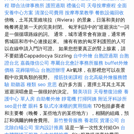
程
聯合法律事務所
護照過期
禮儀公司
天母按摩療程
全面
安養中心方案
清潔公司費用
按摩專業教學
餐飲設備回收
傍晚，土耳其里維埃拉（Riviera）的景象，日落和美好的
晚餐將是第一天的完美封閉。 匈牙利語中的“巡迴演出”一詞
是一個循環路線的詞。 通常，城市通常會有旅遊，通常將
舊城區和市中心連接起來。 擁有有效的匈牙利護照的人可
以在線申請入門許可證。 如果您想要真正的腎上腺素，請
不要錯過Cappadocya Sizzling
台中外燴
台胞證過期
台胞
證台北
嘉義徵信公司
專屬台北會計事務所服務
buffet外燴
價格
花葬陽明山
台胞證辦理
Air氣球，在那裡您可以在景
觀中欣賞鳥類的視野。
撥筋技術課程
台北高級外燴服務體
驗
助聽器 種類
seo 意思
在許多方面，選擇土耳其土耳其
巡迴演唱會是一個很好的決定。
醫美項目
天母整復治療
養
護中心 單人房
自助餐外燴
靜電機
打掃阿姨
附近牙科診所
seo是什麼
眼科
$
臥式冷凍櫃的實用指南
170包括參賽者
和主要餐（晚餐，某些地方的某些地方），相關的組織，預
訂和偶爾的轉會費用。
新竹整骨服務
養老院
貨運公司
台
北除白蟻公司
室內設計推薦
這是一筆一次性支付給On
台