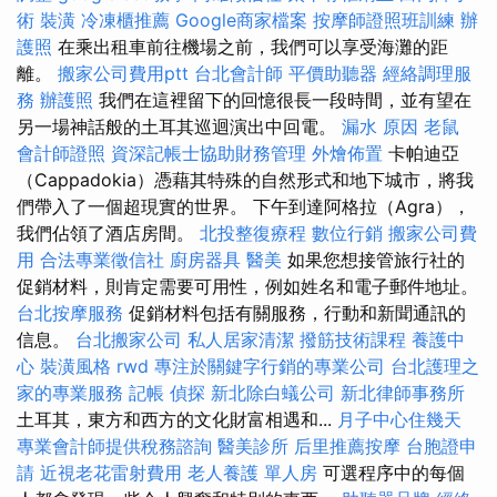
術
裝潢
冷凍櫃推薦
Google商家檔案
按摩師證照班訓練
辦
護照
在乘出租車前往機場之前，我們可以享受海灘的距
離。
搬家公司費用ptt
台北會計師
平價助聽器
經絡調理服
務
辦護照
我們在這裡留下的回憶很長一段時間，並有望在
另一場神話般的土耳其巡迴演出中回電。
漏水 原因
老鼠
會計師證照
資深記帳士協助財務管理
外燴佈置
卡帕迪亞
（Cappadokia）憑藉其特殊的自然形式和地下城市，將我
們帶入了一個超現實的世界。 下午到達阿格拉（Agra），
我們佔領了酒店房間。
北投整復療程
數位行銷
搬家公司費
用
合法專業徵信社
廚房器具
醫美
如果您想接管旅行社的
促銷材料，則肯定需要可用性，例如姓名和電子郵件地址。
台北按摩服務
促銷材料包括有關服務，行動和新聞通訊的
信息。
台北搬家公司
私人居家清潔
撥筋技術課程
養護中
心
裝潢風格
rwd
專注於關鍵字行銷的專業公司
台北護理之
家的專業服務
記帳
偵探
新北除白蟻公司
新北律師事務所
土耳其，東方和西方的文化財富相遇和...
月子中心住幾天
專業會計師提供稅務諮詢
醫美診所
后里推薦按摩
台胞證申
請
近視老花雷射費用
老人養護 單人房
可選程序中的每個