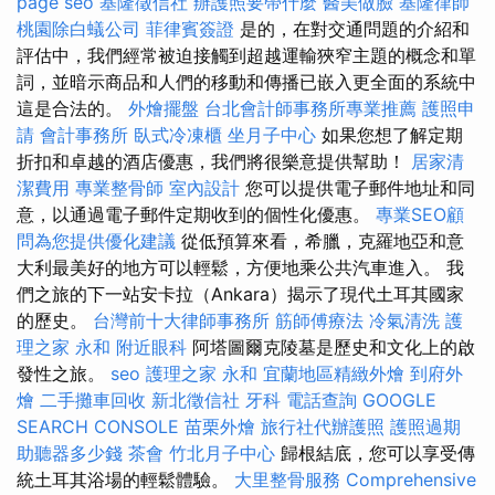
page seo
基隆徵信社
辦護照要帶什麼
醫美做臉
基隆律師
桃園除白蟻公司
菲律賓簽證
是的，在對交通問題的介紹和
評估中，我們經常被迫接觸到超越運輸狹窄主題的概念和單
詞，並暗示商品和人們的移動和傳播已嵌入更全面的系統中
這是合法的。
外燴擺盤
台北會計師事務所專業推薦
護照申
請
會計事務所
臥式冷凍櫃
坐月子中心
如果您想了解定期
折扣和卓越的酒店優惠，我們將很樂意提供幫助！
居家清
潔費用
專業整骨師
室內設計
您可以提供電子郵件地址和同
意，以通過電子郵件定期收到的個性化優惠。
專業SEO顧
問為您提供優化建議
從低預算來看，希臘，克羅地亞和意
大利最美好的地方可以輕鬆，方便地乘公共汽車進入。 我
們之旅的下一站安卡拉（Ankara）揭示了現代土耳其國家
的歷史。
台灣前十大律師事務所
筋師傅療法
冷氣清洗
護
理之家 永和
附近眼科
阿塔圖爾克陵墓是歷史和文化上的啟
發性之旅。
seo
護理之家 永和
宜蘭地區精緻外燴
到府外
燴
二手攤車回收
新北徵信社
牙科
電話查詢
GOOGLE
SEARCH CONSOLE
苗栗外燴
旅行社代辦護照
護照過期
助聽器多少錢
茶會
竹北月子中心
歸根結底，您可以享受傳
統土耳其浴場的輕鬆體驗。
大里整骨服務
Comprehensive